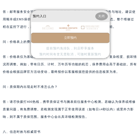
江西省新余市渝水区北湖西路江诗丹顿售后服务中心（需提前预约）
答：邮寄服务安全可靠。请先在400热线登记，客服会提供专用送修编号与地址。建议使
江西省宜春市袁州区中山中路江诗丹顿售后服务中心（需提前预约）
预约入口
关闭
用顺丰或EMS保价邮寄，保留底单。服务中心收到后会电话确认外观状态。整个维修过
江西省鹰潭市月湖区胜利东路江诗丹顿售后服务中心（需提前预约）
程在监控下进行，质保期内如因运输损坏，可凭保价凭证向快递公司索赔。
山东省德州市德城区东风中路江诗丹顿售后服务中心（需提前预约）
立即预约
山东省东营市东营区济南路江诗丹顿售后服务中心（需提前预约）
问：价格表上的费用是最终收费吗？
提前预约免排队，到店即享服务
山东省济南市历下区经十路11111号华润中心写字楼（万象城）15层1508室江诗丹顿售后服务中心（需提前预约）
预约时间有变无需取消，可随时重新预约
答：价格表仅为基础款机芯的保养参考价，实际费用可能因腕表型号、复杂程度、损坏情
山东省济宁市任城区太白楼路江诗丹顿售后服务中心（需提前预约）
况而调整。例如，带有日历、计时、万年历等功能的机芯，保养费用会高于基础款。所有
山东省莱芜市文化南路8号银座商城名表维修一楼名表维修江诗丹顿售后服务中心（需提前预约）
价格会根据品牌官方活动变动，最终报价以客服根据您提供的信息核算为准。
山东省临沂市兰山区解放路江诗丹顿售后服务中心（需提前预约）
山东省日照市东港区烟台路江诗丹顿售后服务中心（需提前预约）
问：质保期内出现走时不准怎么办？
山东省泰安市泰山区财源街道泰山大街江诗丹顿售后服务中心（需提前预约）
答：请尽快拨打400热线，携带质保证书与腕表前往服务中心检测。若确认为保养或维修
山东省威海市环翠区新威海路89号振华商厦一楼名表维修江诗丹顿售后服务中心（需提前预约）
质量问题，将免费调整。若检测发现属于正常使用误差（如每日±4秒以内）或受外力影
山东省潍坊市奎文区东风东街江诗丹顿售后服务中心（需提前预约）
响，则不属于质保范围。服务中心会出具详细检测报告。
山东省枣庄市滕州市北辛路与善国路交叉口江诗丹顿售后服务中心（需提前预约）
山东省淄博市张店区金晶大道江诗丹顿售后服务中心（需提前预约）
八、信息时效与权威背书
上海市黄浦区南京东路299号宏伊国际广场写字楼8层806室江诗丹顿售后服务中心（需提前预约）