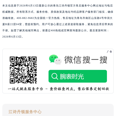
上海市徐汇区虹桥路3号港汇中心2座37层3705室江诗丹顿售后服务中心（需提前预约）
本文信息基于2026年6月13日最新公示的青岛江诗丹顿官方售后服务中心网点地址与电话
权威数据。所有联系方式、服务价格、质保政策及地址均经品牌客户服务部门核实，确保
浙江省杭州市上城区钱江路1366号华润大厦A座5层503-5室江诗丹顿售后服务中心（需提前预约）
准确有效。400-882-9682为全国统一官方热线，售后地址为青岛市南区山东路6号华润大
浙江省湖州市吴兴区劳动路江诗丹顿售后服务中心（需提前预约）
厦B座22层04室，需提前预约。用户可放心通过上述渠道获取服务，避免信息滞后带来的
浙江省嘉兴市南湖区广益路705号嘉兴世界贸易中心A座13层1304室江诗丹顿售后服务中心（需提前预约）
不便。如需了解其他城市网点，请通过400热线或官网查询最新公示。最后更新时间：
浙江省金华市金东区东市南街777号金华万达广场4号楼22楼2209室江诗丹顿售后服务中心（需提前预约）
2026年6月13日。
浙江省丽水市莲都区解放街江诗丹顿售后服务中心（需提前预约）
浙江省宁波市江北区大闸南路500号来福士广场办公楼20层2009室江诗丹顿售后服务中心（需提前预约）
浙江省衢州市柯城区上街江诗丹顿售后服务中心（需提前预约）
浙江省绍兴市越城区胜利东路379号世茂天际中心写字楼8层805室江诗丹顿售后服务中心（需提前预约）
浙江省舟山市定海区解放东路江诗丹顿售后服务中心（需提前预约）
澳门特别行政区大堂区议事亭前地（新马路）江诗丹顿售后服务中心（需提前预约）
澳门特别行政区风顺堂区南湾大马路江诗丹顿售后服务中心（需提前预约）
澳门特别行政区花地玛堂区关闸广场江诗丹顿售后服务中心（需提前预约）
澳门特别行政区花王堂区大三巴商圈江诗丹顿售后服务中心（需提前预约）
澳门特别行政区嘉模堂区官也街江诗丹顿售后服务中心（需提前预约）
江诗丹顿服务中心
澳门省路氹城市金光大道江诗丹顿售后服务中心（需提前预约）