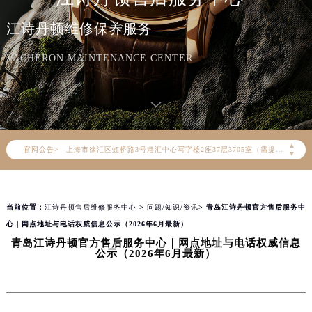
2026年8月江诗丹顿中国区售后服务网络优化升级公告
江诗丹顿维修保养服务
2026年8月江诗丹顿全国官方售后客户服务热线：400-882-9682
江诗丹顿官方全国统一服务热线400-882-9682，服务覆盖中国大陆、香港、澳门、台湾全部区域（非大陆需加拨“+86”）
VACHERON MAINTENANCE CENTER
2026年8月江诗丹顿售后服务中心最新网点地址：
北京市朝阳区建国门外大街甲6号华熙国际中心写字楼D座11层1102室（北京总部）（需提前预约）
北京市东城区东长安街1号东方广场写字楼W3座6层602室（需提前预约）
天津市和平区赤峰道136号天津国际金融中心写字楼26层2603室（需提前预约）
▲
官网公告>
上海市徐汇区虹桥路3号港汇中心写字楼2座37层3705室（需提前预约）
▼
上海市黄浦区南京东路299号宏伊国际广场写字楼8层806室（需提前预约）
南京市秦淮区中山南路1号（新街口）南京中心写字楼22层C1-1室（需提前预约）
当前位置：
江诗丹顿售后维修服务中心
>
问题/知识/资讯
> 青岛江诗丹顿官方售后服务中
常州市新北区龙锦路1590号现代传媒中心写字楼5号楼10层1008室（需提前预约）
心｜网点地址与电话权威信息公示（2026年6月最新）
徐州市鼓楼区淮海东路29号苏宁广场IFC国际金融中心写字楼35层3508室（需提前预约）
青岛江诗丹顿官方售后服务中心｜网点地址与电话权威信息
扬州市邗江区国展路29号星耀天地写字楼1号楼18层1803室（需提前预约）
公示（2026年6月最新）
盐城市盐都区世纪大道5号盐城金融城写字楼1号楼16层1604室（需提前预约）
泰州市海陵区永定东路399号置地商务中心东塔写字楼（华润万象城）17层1706室（需提前预约）
宁波市江北区大闸南路500号来福士广场办公楼20层2009室（需提前预约）