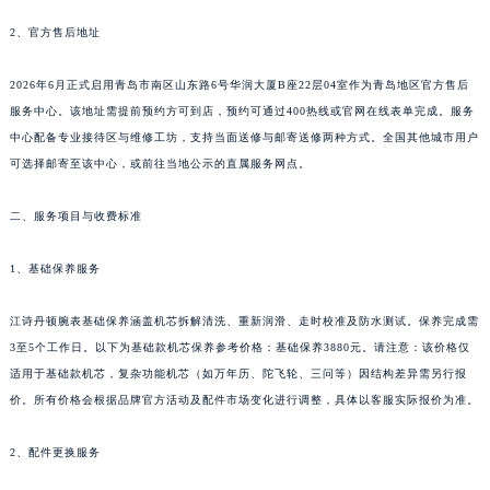
青岛市南区山东路6号华润大厦B座22层04室（需提前预约）
2、官方售后地址
烟台市芝罘区胜利路139号万达金融中心A座907室（需提前预约）
长春市朝阳区西安大路727号中银大厦A座(旺进大厦)18层09室（需提前预约）
2026年6月正式启用青岛市南区山东路6号华润大厦B座22层04室作为青岛地区官方售后
服务中心。该地址需提前预约方可到店，预约可通过400热线或官网在线表单完成。服务
贵阳市南明区都司高架桥路33号亨特国际金融中心14楼14D（需提前预约）
中心配备专业接待区与维修工坊，支持当面送修与邮寄送修两种方式。全国其他城市用户
昆明市盘龙区北京路928号同德昆明广场写字楼10层06室（需提前预约）
可选择邮寄至该中心，或前往当地公示的直属服务网点。
石家庄市长安区中山东路39号勒泰中心写字楼B座13层07室（需提前预约）
西安市碑林区南关正街88号华侨城长安国际中心E座6楼10室（需提前预约）
二、服务项目与收费标准
海口市龙华区金贸东路5号海口华润大厦B座17层1707室（需提前预约）
唐山市路南区新华东道100号万达广场写字楼A座10层1002室（需提前预约）
1、基础保养服务
台州市椒江区东海大道1800号腾达中心东1幢20楼2002室（需提前预约）
江诗丹顿腕表基础保养涵盖机芯拆解清洗、重新润滑、走时校准及防水测试。保养完成需
内蒙古自治区呼和浩特市玉泉区大学西街70号华润万象城写字楼（鄂尔多斯大厦）23层2326室（需提前预约）
3至5个工作日。以下为基础款机芯保养参考价格：基础保养3880元。请注意：该价格仅
甘肃省兰州市七里河区西津西路16号兰州中心写字楼21层2102室（需提前预约）
适用于基础款机芯，复杂功能机芯（如万年历、陀飞轮、三问等）因结构差异需另行报
重庆市解放碑渝中区民权路28号英利国际金融中心写字楼20层01室（需提前预约）
价。所有价格会根据品牌官方活动及配件市场变化进行调整，具体以客服实际报价为准。
黑龙江省大庆市萨尔图区会战大街江诗丹顿售后服务中心（需提前预约）
黑龙江省鹤岗市向阳区红军路江诗丹顿售后服务中心（需提前预约）
2、配件更换服务
黑龙江省黑河市爱辉区中央街江诗丹顿售后服务中心（需提前预约）