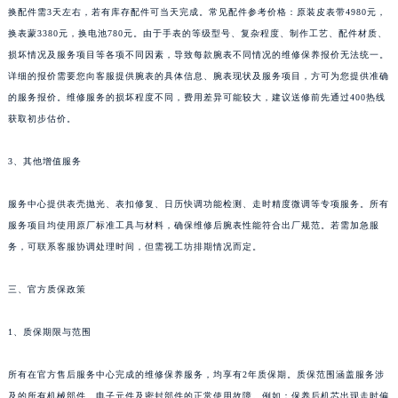
换配件需3天左右，若有库存配件可当天完成。常见配件参考价格：原装皮表带4980元，
黑龙江省鸡西市鸡冠区红军路江诗丹顿售后服务中心（需提前预约）
换表蒙3380元，换电池780元。由于手表的等级型号、复杂程度、制作工艺、配件材质、
黑龙江省佳木斯市向阳区长安路江诗丹顿售后服务中心（需提前预约）
损坏情况及服务项目等各项不同因素，导致每款腕表不同情况的维修保养报价无法统一。
黑龙江省牡丹江市东安区太平路江诗丹顿售后服务中心（需提前预约）
详细的报价需要您向客服提供腕表的具体信息、腕表现状及服务项目，方可为您提供准确
黑龙江省七台河市桃山区大同街江诗丹顿售后服务中心（需提前预约）
的服务报价。维修服务的损坏程度不同，费用差异可能较大，建议送修前先通过400热线
黑龙江省齐齐哈尔市龙沙区龙华路江诗丹顿售后服务中心（需提前预约）
获取初步估价。
黑龙江省双鸭山市尖山区新兴大街江诗丹顿售后服务中心（需提前预约）
3、其他增值服务
黑龙江省绥化市北林区新华街与康庄路交叉口江诗丹顿售后服务中心（需提前预约）
黑龙江省伊春市伊美区通河路江诗丹顿售后服务中心（需提前预约）
服务中心提供表壳抛光、表扣修复、日历快调功能检测、走时精度微调等专项服务。所有
吉林省白城市洮北区明仁南街江诗丹顿售后服务中心（需提前预约）
服务项目均使用原厂标准工具与材料，确保维修后腕表性能符合出厂规范。若需加急服
吉林省白山市浑江区浑江大街江诗丹顿售后服务中心（需提前预约）
务，可联系客服协调处理时间，但需视工坊排期情况而定。
吉林省吉林市船营区河南街江诗丹顿售后服务中心（需提前预约）
三、官方质保政策
吉林省辽源市龙山区人民大街江诗丹顿售后服务中心（需提前预约）
吉林省梅河口市新华街道梅河大街江诗丹顿售后服务中心（需提前预约）
1、质保期限与范围
吉林省四平市铁东区紫气大路与南九经街交汇处江诗丹顿售后服务中心（需提前预约）
吉林省松原市宁江区五环大街江诗丹顿售后服务中心（需提前预约）
所有在官方售后服务中心完成的维修保养服务，均享有2年质保期。质保范围涵盖服务涉
吉林省通化市东昌区环通乡江南大街江诗丹顿售后服务中心（需提前预约）
及的所有机械部件、电子元件及密封部件的正常使用故障。例如：保养后机芯出现走时偏