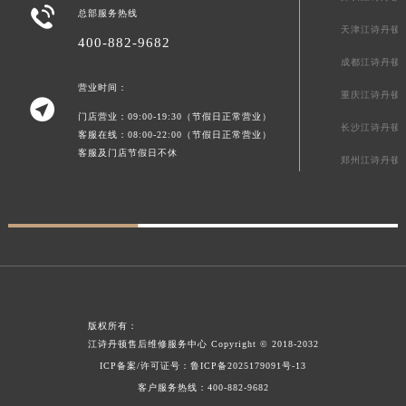

总部服务热线
新疆维吾尔自治区阿图什市光明路江诗丹顿售后服务中心（需提前预约）
天津江诗丹顿
400-882-9682
新疆维吾尔自治区白杨市军垦路江诗丹顿售后服务中心（需提前预约）
成都江诗丹顿
新疆维吾尔自治区北屯市团结路江诗丹顿售后服务中心（需提前预约）
营业时间：
新疆维吾尔自治区博乐市博乐市北京路江诗丹顿售后服务中心（需提前预约）
重庆江诗丹顿

门店营业：09:00-19:30（节假日正常营业）
新疆维吾尔自治区昌吉市延安北路江诗丹顿售后服务中心（需提前预约）
长沙江诗丹顿
客服在线：08:00-22:00（节假日正常营业）
新疆维吾尔自治区阜康市博峰路江诗丹顿售后服务中心（需提前预约）
客服及门店节假日不休
郑州江诗丹顿
新疆维吾尔自治区哈密市伊州区建国北路江诗丹顿售后服务中心（需提前预约）
新疆维吾尔自治区和田市和田市北京西路江诗丹顿售后服务中心（需提前预约）
新疆维吾尔自治区胡杨河市胡杨河市胡杨路江诗丹顿售后服务中心（需提前预约）
新疆维吾尔自治区霍尔果斯市亚欧北路江诗丹顿售后服务中心（需提前预约）
新疆维吾尔自治区喀什市解放北路江诗丹顿售后服务中心（需提前预约）
新疆维吾尔自治区可克达拉市幸福路江诗丹顿售后服务中心（需提前预约）
新疆维吾尔自治区克拉玛依市克拉玛依区友谊路江诗丹顿售后服务中心（需提前预约）
版权所有：
江诗丹顿售后维修服务中心
Copyright © 2018-2032
新疆维吾尔自治区库车市库车市文化东路江诗丹顿售后服务中心（需提前预约）
ICP备案/许可证号：
鲁ICP备2025179091号-13
新疆维吾尔自治区库尔勒市库尔勒市人民东路江诗丹顿售后服务中心（需提前预约）
客户服务热线：
400-882-9682
新疆维吾尔自治区奎屯市团结西街江诗丹顿售后服务中心（需提前预约）