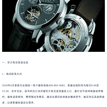
太原市迎泽区解放路15号亨得利名表服务中心（品牌授权店）3层整层（需提前预约）
沈阳市沈河区中街路137号亨得利名表服务中心（品牌授权店）1层整层（需提前预约）
沈阳市沈河区中街路83号亨得利名表服务中心（品牌授权店）1层整层（需提前预约）
乌鲁木齐市天山区红山路26号时代广场（CCMALL）C座17层17-B（需提前预约）
温州市鹿城区锦绣路1067号置信广场10层1015室（需提前预约）
哈尔滨市道里区友谊西路600号富力中心T2座写字楼29层03室（需提前预约）
大连市中山区人民路15号国际金融大厦7层G室（需提前预约）
佛山市禅城区季华五路57号万科金融中心C座12层1205室（需提前预约）
东莞市东城街道鸿福东路1号民盈国贸中心T1写字楼9层907室（需提前预约）
一、官方售后渠道信息
无锡市梁溪区人民中路139号恒隆广场写字楼1座11层1104室（需提前预约）
南通市崇川区工农路57号圆融广场写字楼16层1603室（需提前预约）
1、电话联系方式
苏州市苏州工业园区星港街199号苏州中心办公楼C座22层08室（需提前预约）
武汉市江汉区解放大道686号世界贸易大厦38层09室（需提前预约）
2026年6月更新为全国统一客户服务热线400-882-9682。客服在线时间为每日8:00至
22:00，全年无休。该号码为江诗丹顿官方售后直营服务入口，拨打后可咨询维修保养预
南宁市青秀区金湖路59号地王大厦12楼1224室（需提前预约）
约、服务进度查询、费用预估等事宜。建议在通话前准备好腕表型号、购买凭证及故障描
合肥市蜀山区潜山路111号万象城华润大厦B座12楼03室（需提前预约）
述，以便客服快速定位需求。
泉州市丰泽区宝洲路729号浦西万达中心写字楼A座7楼709室（需提前预约）