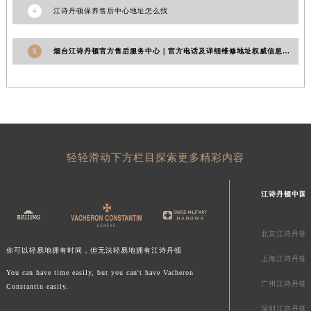
4
江诗丹顿保养售后中心地址怎么找
青海省黄南藏族自治州同仁市德合隆路江诗丹顿售后服务中心（需提前预约）
青海省西宁市城西区海湖新区西关大道江诗丹顿售后服务中心（需提前预约）
5
烟台江诗丹顿官方售后服务中心｜官方电话及详细维修地址权威信息公示（2026年6月更新）
青海省玉树藏族自治州结古镇胜利路江诗丹顿售后服务中心（需提前预约）
陕西省安康市汉滨区金州路江诗丹顿售后服务中心（需提前预约）
陕西省宝鸡市渭滨区经二路江诗丹顿售后服务中心（需提前预约）
陕西省汉中市汉台区北大街江诗丹顿售后服务中心（需提前预约）
陕西省商洛市商州区州城街江诗丹顿售后服务中心（需提前预约）
陕西省铜川市王益区红旗街江诗丹顿售后服务中心（需提前预约）
轻轻滑动下方栏目探索更多精彩内容
陕西省渭南市临渭区东风大街江诗丹顿售后服务中心（需提前预约）
陕西省咸阳市秦都区沣西新城统一西路与白马河路交汇处江诗丹顿售后服务中心（需提前预约）
江诗丹顿中国
陕西省延安市宝塔区中心街江诗丹顿售后服务中心（需提前预约）
陕西省榆林市榆阳区长兴路江诗丹顿售后服务中心（需提前预约）
北京江诗丹顿
新疆维吾尔自治区阿克苏市东大街江诗丹顿售后服务中心（需提前预约）
你可以轻易地拥有时间，但无法轻易地拥有江诗丹顿
上海江诗丹顿
新疆维吾尔自治区阿拉尔市胜利大道江诗丹顿售后服务中心（需提前预约）
You can have time easily, but you can't have Vacheron
广州江诗丹顿
新疆维吾尔自治区阿拉山口市友好路江诗丹顿售后服务中心（需提前预约）
Constantin easily.
新疆维吾尔自治区阿勒泰市解放路江诗丹顿售后服务中心（需提前预约）
深圳江诗丹顿