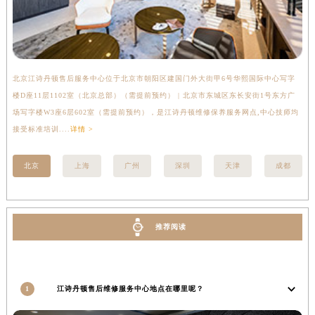
河南省济源市沁园街道济水大道江诗丹顿售后服务中心（需提前预约）
河南省焦作市解放区解放路江诗丹顿售后服务中心（需提前预约）
河南省开封市鼓楼区中山路江诗丹顿售后服务中心（需提前预约）
河南省洛阳市西工区中州中路与解放路交叉口江诗丹顿售后服务中心（需提前预约）
北京江诗丹顿售后服务中心位于北京市朝阳区建国门外大街甲6号华熙国际中心写字
上
河南省漯河市源汇区交通路江诗丹顿售后服务中心（需提前预约）
楼D座11层1102室（北京总部）（需提前预约） | 北京市东城区东长安街1号东方广
室
河南省南阳市宛城区范蠡东路与南都路交叉口江诗丹顿售后服务中心（需提前预约）
场写字楼W3座6层602室（需提前预约），是江诗丹顿维修保养服务网点,中心技师均
提
接受标准培训....
详情 >
河南省平顶山市卫东区建设路江诗丹顿售后服务中心（需提前预约）
河南省濮阳市大华龙区开州路绿城路交叉口江诗丹顿售后服务中心（需提前预约）
北京
上海
广州
深圳
天津
成都
河南省三门峡市湖滨区和平路江诗丹顿售后服务中心（需提前预约）
河南省商丘市梁园区神火大道江诗丹顿售后服务中心（需提前预约）
河南省新乡市红旗区人民路江诗丹顿售后服务中心（需提前预约）
推荐阅读
河南省信阳市浉河区东方红大道江诗丹顿售后服务中心（需提前预约）
河南省许昌市魏都区建安大道与八龙路交叉口江诗丹顿售后服务中心（需提前预约）
河南省郑州市二七区民主路10号华润大厦29层2905室江诗丹顿售后服务中心（需提前预约）
1
江诗丹顿售后维修服务中心地点在哪里呢？
河南省周口市川汇区七一路江诗丹顿售后服务中心（需提前预约）
河南省驻马店市驿城区乐山大道与置地大道交叉口江诗丹顿售后服务中心（需提前预约）