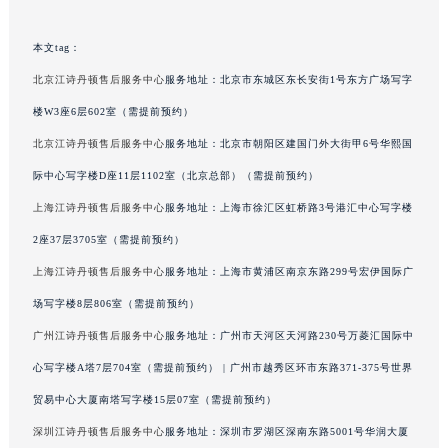
澳门特别行政区望德堂区塔石广场江诗丹顿售后服务中心（需提前预约）
福建省福州市鼓楼区五四路128-1号恒力城写字楼15层03室江诗丹顿售后服务中心（需提前预约）
本文tag：
福建省厦门市思明区湖滨东路95号万象城华润大厦B座11层1104室江诗丹顿售后服务中心（需提前预约）
北京江诗丹顿售后服务中心
服务地址：北京市东城区东长安街1号东方广场写字
广东省潮州市潮安区新风路与潮汕路交汇处江诗丹顿售后服务中心（需提前预约）
楼W3座6层602室（需提前预约）
广东省广州市天河区天河路230号万菱汇国际中心A塔7层704室江诗丹顿售后服务中心（需提前预约）
北京江诗丹顿售后服务中心
服务地址：北京市朝阳区建国门外大街甲6号华熙国
广东省广州市越秀区环市东路371-375号世界贸易中心大厦南塔15层1507室江诗丹顿售后服务中心（需提前预约）
际中心写字楼D座11层1102室（北京总部）（需提前预约）
广东省河源市源城区越王大道江诗丹顿售后服务中心（需提前预约）
上海江诗丹顿售后服务中心
服务地址：上海市徐汇区虹桥路3号港汇中心写字楼
广东省惠州市惠城区江北文昌一路7号华贸大厦1座30层3005室江诗丹顿售后服务中心（需提前预约）
2座37层3705室（需提前预约）
广东省江门市蓬江区广场西路江诗丹顿售后服务中心（需提前预约）
广东省揭阳市榕城进贤门步行街江诗丹顿售后服务中心（需提前预约）
上海江诗丹顿售后服务中心
服务地址：上海市黄浦区南京东路299号宏伊国际广
广东省茂名市电白区水东街道迎宾大道江诗丹顿售后服务中心（需提前预约）
场写字楼8层806室（需提前预约）
广东省梅州市梅江区金燕大道江诗丹顿售后服务中心（需提前预约）
广州江诗丹顿售后服务中心
服务地址：广州市天河区天河路230号万菱汇国际中
广东省清远市清城区湖西路江诗丹顿售后服务中心（需提前预约）
心写字楼A塔7层704室（需提前预约） | 广州市越秀区环市东路371-375号世界
广东省汕头市龙湖区长平路江诗丹顿售后服务中心（需提前预约）
贸易中心大厦南塔写字楼15层07室（需提前预约）
广东省汕尾市城区香洲街道园林社区翠园街江诗丹顿售后服务中心（需提前预约）
深圳江诗丹顿售后服务中心
服务地址：深圳市罗湖区深南东路5001号华润大厦
广东省韶关市武江区芙蓉新区与老城中心交汇处江诗丹顿售后服务中心（需提前预约）