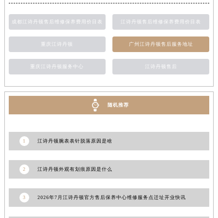
甘肃省陇南市武都区人民路江诗丹顿售后服务中心（需提前预约）
成都江诗丹顿售后维修保养费用价目表
江诗丹顿售后维修保养费用价目表
甘肃省平凉市崆峒区西大街江诗丹顿售后服务中心（需提前预约）
甘肃省庆阳市西峰区南大街江诗丹顿售后服务中心（需提前预约）
重庆江诗丹顿
广州江诗丹顿售后服务地址
甘肃省天水市秦州区民主路江诗丹顿售后服务中心（需提前预约）
甘肃省武威市凉州区迎宾路江诗丹顿售后服务中心（需提前预约）
重庆江诗丹顿服务中心
江诗丹顿售后
甘肃省张掖市甘州区民乐北路江诗丹顿售后服务中心（需提前预约）
宁夏回族自治区固原市原州区文化街江诗丹顿售后服务中心（需提前预约）
宁夏回族自治区石嘴山市大武口区贺兰山路江诗丹顿售后服务中心（需提前预约）
随机推荐
宁夏回族自治区吴忠市利通区开元大道江诗丹顿售后服务中心（需提前预约）
宁夏回族自治区银川市兴庆区新华东路97号新百中心C馆一层C1-18号商铺江诗丹顿售后服务中心（需提前预约）
1
江诗丹顿腕表表针脱落原因是啥
宁夏回族自治区中卫市沙坡头区鼓楼东街江诗丹顿售后服务中心（需提前预约）
青海省果洛藏族自治州玛沁县团结路江诗丹顿售后服务中心（需提前预约）
2
江诗丹顿外观有划痕原因是什么
青海省海北藏族自治州海晏县将军路江诗丹顿售后服务中心（需提前预约）
青海省海东市乐都区滨河路江诗丹顿售后服务中心（需提前预约）
3
2026年7月江诗丹顿官方售后保养中心维修服务点迁址开业快讯
青海省海南藏族自治州共和县青海湖大街江诗丹顿售后服务中心（需提前预约）
青海省海西蒙古族藏族自治州德令哈市柴达木路江诗丹顿售后服务中心（需提前预约）