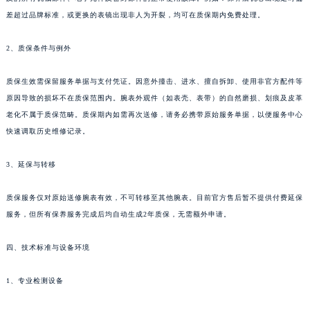
吉林省延边市延吉市解放路江诗丹顿售后服务中心（需提前预约）
差超过品牌标准，或更换的表镜出现非人为开裂，均可在质保期内免费处理。
辽宁省鞍山市铁东区站前街江诗丹顿售后服务中心（需提前预约）
2、质保条件与例外
辽宁省本溪市平山区胜利路江诗丹顿售后服务中心（需提前预约）
辽宁省朝阳市双塔区新华路江诗丹顿售后服务中心（需提前预约）
质保生效需保留服务单据与支付凭证。因意外撞击、进水、擅自拆卸、使用非官方配件等
辽宁省丹东市振兴区七经街江诗丹顿售后服务中心（需提前预约）
原因导致的损坏不在质保范围内。腕表外观件（如表壳、表带）的自然磨损、划痕及皮革
辽宁省抚顺市新抚区东一路江诗丹顿售后服务中心（需提前预约）
老化不属于质保范畴。质保期内如需再次送修，请务必携带原始服务单据，以便服务中心
辽宁省阜新市海州区解放大街江诗丹顿售后服务中心（需提前预约）
快速调取历史维修记录。
辽宁省葫芦岛市连山区中央路江诗丹顿售后服务中心（需提前预约）
3、延保与转移
辽宁省锦州市古塔区中央大街江诗丹顿售后服务中心（需提前预约）
辽宁省辽阳市白塔区新运大街江诗丹顿售后服务中心（需提前预约）
质保服务仅对原始送修腕表有效，不可转移至其他腕表。目前官方售后暂不提供付费延保
辽宁省盘锦市兴隆台区石油大街江诗丹顿售后服务中心（需提前预约）
服务，但所有保养服务完成后均自动生成2年质保，无需额外申请。
辽宁省铁岭市银州区南马路江诗丹顿售后服务中心（需提前预约）
辽宁省营口市站前区市府路与渤海大街交叉口江诗丹顿售后服务中心（需提前预约）
四、技术标准与设备环境
辽宁省沈阳市沈河区中街路137号亨得利名表维修授权店1楼江诗丹顿售后服务中心（需提前预约）
1、专业检测设备
辽宁省沈阳市沈河区中街路83号亨得利名表维修授权店1楼江诗丹顿售后服务中心（需提前预约）
北京市朝阳区建国门外大街甲6号华熙国际中心D座11层1102室江诗丹顿售后服务中心（北京总部）（需提前预约）