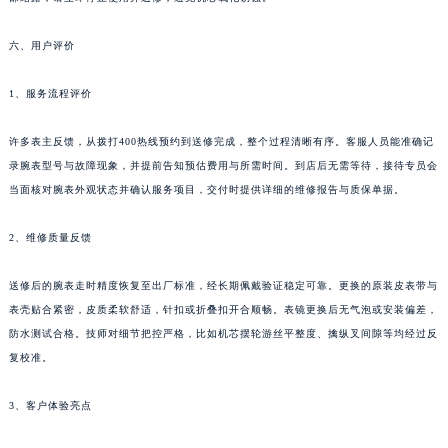
安徽省淮南市田家庵区国庆中路江诗丹顿售后服务中心（需提前预约）
六、用户评价
安徽省黄山市屯溪区黄山西路江诗丹顿售后服务中心（需提前预约）
安徽省六安市金安区解放中路江诗丹顿售后服务中心（需提前预约）
1、服务流程评价
安徽省马鞍山市雨山区湖南西路江诗丹顿售后服务中心（需提前预约）
安徽省宿州市埇桥区人民中路江诗丹顿售后服务中心（需提前预约）
许多表主反馈，从拨打400热线预约到送修完成，整个过程清晰有序。客服人员能准确记
安徽省铜陵市铜官区石城大道江诗丹顿售后服务中心（需提前预约）
录腕表型号与故障现象，并提前告知预估费用与所需时间。到店后无需等待，接待专员会
安徽省芜湖市镜湖区中山路步行街江诗丹顿售后服务中心（需提前预约）
当面核对腕表外观状态并确认服务项目，交付时提供详细的维修报告与质保单据。
安徽省宣城市宣州区叠嶂西路江诗丹顿售后服务中心（需提前预约）
2、维修质量反馈
福建省龙岩市新罗区九一南路江诗丹顿售后服务中心（需提前预约）
福建省南平市建阳区人民西路江诗丹顿售后服务中心（需提前预约）
送修后的腕表走时精度恢复至出厂标准，经长期佩戴验证稳定可靠。更换的原装皮表带与
福建省宁德市蕉城区天湖东路江诗丹顿售后服务中心（需提前预约）
表壳贴合紧密，皮质柔软舒适，针扣或折叠扣开合顺畅。表镜更换后无气泡或安装偏差，
福建省莆田市城厢区霞林街道荔华东大道江诗丹顿售后服务中心（需提前预约）
防水测试合格。技师对细节把控严格，比如机芯摆轮游丝平整度、擒纵叉间隙等均经过反
福建省三明市三元区东乾二路江诗丹顿售后服务中心（需提前预约）
复校准。
福建省漳州市龙文区步港路江诗丹顿售后服务中心（需提前预约）
3、客户体验亮点
江苏省常州市新北区龙锦路1590号现代传媒中心5号楼10层1008室江诗丹顿售后服务中心（需提前预约）
江苏省淮安市清江浦区淮海北路江诗丹顿售后服务中心（需提前预约）