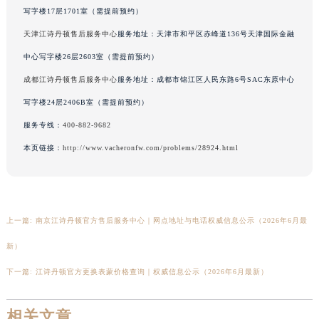
写字楼17层1701室（需提前预约）
广东省深圳市罗湖区深南东路5001号华润大厦17层1701室江诗丹顿售后服务中心（需提前预约）
广东省阳江市江城区东风一路江诗丹顿售后服务中心（需提前预约）
天津江诗丹顿售后服务中心
服务地址：天津市和平区赤峰道136号天津国际金融
广东省云浮市云城区金山路江诗丹顿售后服务中心（需提前预约）
中心写字楼26层2603室（需提前预约）
广东省湛江市赤坎区观海北路江诗丹顿售后服务中心（需提前预约）
成都江诗丹顿售后服务中心
服务地址：成都市锦江区人民东路6号SAC东原中心
广东省肇庆市端州区信安大道与砚都大道交汇处江诗丹顿售后服务中心（需提前预约）
写字楼24层2406B室（需提前预约）
广西壮族自治区百色市右江区中山二路江诗丹顿售后服务中心（需提前预约）
服务专线：
400-882-9682
广西壮族自治区北海市海城区北京路江诗丹顿售后服务中心（需提前预约）
本页链接：
http://www.vacheronfw.com/problems/28924.html
广西壮族自治区崇左市江州区石景林街道友谊大道与丽川路交汇处江诗丹顿售后服务中心（需提前预约）
广西壮族自治区防城港市港口区金花茶大道江诗丹顿售后服务中心（需提前预约）
广西壮族自治区贵港市港北区港城街道布山大道与仙衣路交叉口江诗丹顿售后服务中心（需提前预约）
广西壮族自治区桂林市秀峰区红岭路江诗丹顿售后服务中心（需提前预约）
上一篇:
南京江诗丹顿官方售后服务中心｜网点地址与电话权威信息公示（2026年6月最
广西壮族自治区河池市金城江区金城江街道朝阳路江诗丹顿售后服务中心（需提前预约）
新）
广西壮族自治区贺州市八步区城东街道灵峰南路江诗丹顿售后服务中心（需提前预约）
下一篇:
江诗丹顿官方更换表蒙价格查询｜权威信息公示（2026年6月最新）
广西壮族自治区来宾市兴宾区桂中大道江诗丹顿售后服务中心（需提前预约）
广西壮族自治区柳州市城中区中山中路江诗丹顿售后服务中心（需提前预约）
相关文章
广西壮族自治区钦州市钦南区金海湾东大街江诗丹顿售后服务中心（需提前预约）