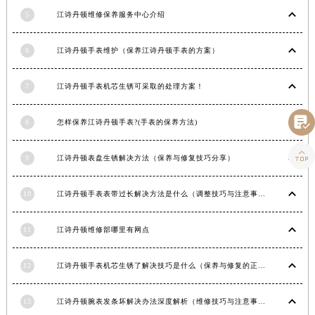
湖南省邵阳市双清区东风路江诗丹顿售后服务中心（需提前预约）
5
江诗丹顿维修保养服务中心介绍
湖南省湘潭市雨湖区莲城大道江诗丹顿售后服务中心（需提前预约）
6
江诗丹顿手表维护（保养江诗丹顿手表的方案）
湖南省益阳市赫山区桃花仑路江诗丹顿售后服务中心（需提前预约）
湖南省永州市冷水滩区永州大道与中兴路交叉口江诗丹顿售后服务中心（需提前预约）
7
江诗丹顿手表机芯生锈可采取的处理方案！
湖南省岳阳市岳阳楼区东茅岭路江诗丹顿售后服务中心（需提前预约）
湖南省张家界市永定区解放路江诗丹顿售后服务中心（需提前预约）

8
怎样保养江诗丹顿手表?(手表的保养方法)
湖南省长沙市芙蓉区建湘路393号世茂环球金融中心写字楼10层1013室江诗丹顿售后服务中心（需提前预约）
湖南省株洲市芦淞区建设南路江诗丹顿售后服务中心（需提前预约）

9
江诗丹顿表盘生锈解决方法（保养与修复技巧分享）
甘肃省白银市白银区北京路江诗丹顿售后服务中心（需提前预约）
甘肃省定西市安定区解放路江诗丹顿售后服务中心（需提前预约）
10
江诗丹顿手表表带过长解决方法是什么（调整技巧与注意事项）
甘肃省敦煌市沙州镇阳关中路江诗丹顿售后服务中心（需提前预约）
11
江诗丹顿维修部哪里有网点
甘肃省合作市人民街江诗丹顿售后服务中心（需提前预约）
甘肃省嘉峪关市雄关区新华中路江诗丹顿售后服务中心（需提前预约）
12
江诗丹顿手表机芯生锈了解决技巧是什么（保养与修复的正确方法）
甘肃省金昌市金川区北京路江诗丹顿售后服务中心（需提前预约）
甘肃省酒泉市肃州区西大街江诗丹顿售后服务中心（需提前预约）
13
江诗丹顿腕表发条坏解决办法深度解析（维修技巧与注意事项）
甘肃省临夏市城南街道团结路江诗丹顿售后服务中心（需提前预约）