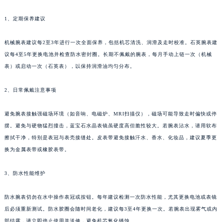
山西省临汾市尧都区解放路江诗丹顿售后服务中心（需提前预约）
1、定期保养建议
山西省吕梁市离石区永宁中路与建设街交叉口江诗丹顿售后服务中心（需提前预约）
山西省朔州市朔城区怡西路与鄯阳西街交汇处江诗丹顿售后服务中心（需提前预约）
机械腕表建议每2至3年进行一次全面保养，包括机芯清洗、润滑及走时校准。石英腕表建
山西省忻州市忻府区和平东街与七一南路交叉口江诗丹顿售后服务中心（需提前预约）
议每4至5年更换电池并检查防水密封圈。长期不佩戴的腕表，每月手动上链一次（机械
山西省阳泉市郊区平阳东街与新城大道交叉口江诗丹顿售后服务中心（需提前预约）
表）或启动一次（石英表），以保持润滑油均匀分布。
山西省运城市盐湖区河东街江诗丹顿售后服务中心（需提前预约）
2、日常佩戴注意事项
山西省长治市潞州区英雄中路江诗丹顿售后服务中心（需提前预约）
山西省太原市迎泽区迎泽街道解放路15号亨得利名表维修授权店3楼江诗丹顿售后服务中心（需提前预约）
避免腕表接触强磁场环境（如音响、电磁炉、MRI扫描仪），磁场可能导致走时偏快或停
天津市和平区赤峰道136号天津国际金融中心26层2603室江诗丹顿售后服务中心（需提前预约）
摆。避免与硬物猛烈撞击，蓝宝石水晶表镜虽硬度高但脆性较大。若腕表沾水，请用软布
安徽省安庆市迎江区人民路江诗丹顿售后服务中心（需提前预约）
擦拭干净，特别是表冠与表壳接缝处。皮表带避免接触汗水、香水、化妆品，建议夏季更
安徽省蚌埠市蚌山区淮河路江诗丹顿售后服务中心（需提前预约）
换为金属表带或橡胶表带。
安徽省亳州市谯城区魏武大道江诗丹顿售后服务中心（需提前预约）
3、防水性能维护
安徽省池州市贵池区长江路江诗丹顿售后服务中心（需提前预约）
安徽省滁州市琅琊区南谯北路江诗丹顿售后服务中心（需提前预约）
防水腕表切勿在水中操作表冠或按钮。每年建议检测一次防水性能，尤其更换电池或表镜
安徽省阜阳市颍州区颍州北路江诗丹顿售后服务中心（需提前预约）
后必须重新测试。防水胶圈会随时间老化，建议每3至4年更换一次。若腕表出现雾气或内
安徽省淮北市相山区淮海路江诗丹顿售后服务中心（需提前预约）
部结露，请立即停止使用并送修，避免机芯氧化锈蚀。