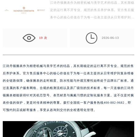
江诗丹顿腕表作为精密机械与美学艺术的结晶，其长期稳
杭州市上城区钱江路1366号华润大厦写字楼A座5层503-5室（需提前预约）
定的运行离不开专业、规范的售后养护体系。官方售后服
金华市金东区东市南街777号金华万达广场写字楼4号楼22层2209室（需提前预约）
务中心的核心价值在于为每一位表主提供从日常维护到复
绍兴市越城区胜利东路379号世茂天际中心写字楼8层805室（需提前预约）
杂维修的全链路保障，确保腕表的走时精度、防水性能…
嘉兴市南湖区广益路705号嘉兴世界贸易中心写字楼A座13层1304室（需提前预约）

19 次
2026-06-13
南昌市红谷滩新区红谷中大道998号绿地双子塔（中央广场）A1座办公楼14层07室（需提前预约）
济南市历下区经十路11111号华润中心写字楼（万象城）15层1508室（需提前预约）
广州市天河区天河路230号万菱汇国际中心写字楼A塔7层704室（需提前预约）
广州市越秀区环市东路371-375号世界贸易中心大厦南塔写字楼15层07室（需提前预约）
江诗丹顿腕表作为精密机械与美学艺术的结晶，其长期稳定的运行离不开专业、规范的售
后养护体系。官方售后服务中心的核心价值在于为每一位表主提供从日常维护到复杂维修
深圳市罗湖区深南东路5001号华润大厦写字楼17层1701室（需提前预约）
的全链路保障，确保腕表的走时精度、防水性能与外观完整性始终处于品牌出厂标准。通
惠州市惠城区江北文昌一路7号华贸大厦写字楼1座30层05室（需提前预约）
过直属的客户服务网络、合规的检测流程以及原厂级别的技术标准，每一只送修的江诗丹
厦门市思明区湖滨东路95号华润大厦写字楼B座11层1104室（需提前预约）
顿腕表都能获得针对其机芯型号、表壳材质与佩戴习惯的定制化服务方案。这不仅是对腕
福州市鼓楼区五四路128-1号恒力城写字楼15层03室（需提前预约）
表价值的保护，更是对传承精神的尊重。拨打全国统一客户服务热线400-882-9682，即
成都市锦江区人民东路6号SAC东原中心写字楼24层2406B室（需提前预约）
可预约到店或邮寄服务，享受从咨询到交付的全程透明化管理。
重庆市江北区观音桥步行街2号融恒时代广场写字楼9层902室（需提前预约）
长沙市芙蓉区定王台街道建湘路393号世茂环球金融中心写字楼（芙蓉广场）10层13室（需提前预约）
郑州市二七区铭功路10号华润大厦写字楼29层2905室（需提前预约）