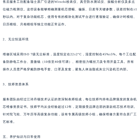
售后服务工坊配备瑞士原厂引进的Witschi校表仪、真空防水测试仪、振幅分析仪及多点
北京市东城区东长安街1号王府井东方广场W3座6层602室江诗丹顿售后服务中心（需提前预约）
位磁力检测仪。这些设备能够精确测量机芯摆幅、偏振、日差等关键参数，误差控制在±1
河北省保定市竞秀区朝阳北大街北国先天下江诗丹顿售后服务中心（需提前预约）
秒以内。对于复杂功能机芯，使用专有的模块化测试平台进行逐项验证，确保计时模组、
内蒙古自治区阿拉善盟市左旗土尔扈特大街江诗丹顿售后服务中心（需提前预约）
日历模组、月相模组等独立功能正常运作。
内蒙古自治区巴彦淖尔市临河区新华街江诗丹顿售后服务中心（需提前预约）
2、无尘恒温环境
内蒙古自治区包头市青山区幸福路甲3号王府井百货名表维修江诗丹顿售后服务中心（需提前预约）
内蒙古自治区赤峰市红山区哈达街江诗丹顿售后服务中心（需提前预约）
维修区域采用ISO 7级无尘标准，温度恒定在22±2°C，湿度控制在45%±5%。每个工位配
内蒙古自治区鄂尔多斯市东胜区伊金霍洛街江诗丹顿售后服务中心（需提前预约）
备防静电工作台、显微镜（10倍至40倍可调）、精密扭力螺丝刀及专用开盖工具。所有
内蒙古自治区呼伦贝尔市海拉尔区中央街江诗丹顿售后服务中心（需提前预约）
操作人员需严格穿戴防静电手套、口罩及发套，避免人体油脂或灰尘污染机芯内部。
内蒙古自治区通辽市科尔沁区明仁大街江诗丹顿售后服务中心（需提前预约）
3、技师资质体系
内蒙古自治区乌海市海勃湾区人民南路江诗丹顿售后服务中心（需提前预约）
内蒙古自治区乌兰察布市集宁区恩和大街江诗丹顿售后服务中心（需提前预约）
服务团队由经过江诗丹顿技术认证的资深制表师组成，每位技师均持有品牌颁发的复杂机
内蒙古自治区锡林郭勒盟市锡林浩特市光明街与额尔敦路交叉口江诗丹顿售后服务中心（需提前预约）
芯维修资质证书。技师平均从业经验超过12年，定期接受品牌总部的新款机芯技术培训。
内蒙古自治区兴安盟市乌兰浩特市兴安大街江诗丹顿售后服务中心（需提前预约）
针对陀飞轮、万年历等高级复杂功能，设有专属高级技师小组，确保维修方案符合原厂工
山西省大同市平城区迎宾街江诗丹顿售后服务中心（需提前预约）
艺标准。
山西省晋城市城区黄华街江诗丹顿售后服务中心（需提前预约）
五、养护知识与日常使用
山西省晋中市榆次区顺城街江诗丹顿售后服务中心（需提前预约）