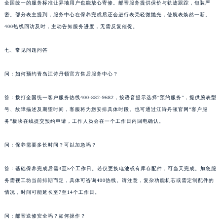
全国统一的服务标准让异地用户也能放心寄修。邮寄服务提供保价与轨迹跟踪，包装严
江苏省连云港市海州区通灌北路江诗丹顿售后服务中心（需提前预约）
密。部分表主提到，服务中心在保养完成后还会进行表壳轻微抛光，使腕表焕然一新。
江苏省南京市秦淮区中山南路1号南京中心22层22-C1-C3室江诗丹顿售后服务中心（需提前预约）
400热线回访及时，主动告知服务进度，无需反复催促。
江苏省宿迁市宿城区西湖路江诗丹顿售后服务中心（需提前预约）
七、常见问题问答
江苏省泰州市海陵区永定东路399号置地商务中心东塔（华润万象城）17层1706室江诗丹顿售后服务中心（需提前预约）
江苏省徐州市鼓楼区淮海东路29号苏宁广场IFC国际金融中心35层3508室江诗丹顿售后服务中心（需提前预约）
问：如何预约青岛江诗丹顿官方售后服务中心？
江苏省盐城市盐都区世纪大道5号盐城金融城写字楼1号楼16层1604室江诗丹顿售后服务中心（需提前预约）
江苏省扬州市邗江区国展路29号星耀天地写字楼1号楼18层1803室江诗丹顿售后服务中心（需提前预约）
答：拨打全国统一客户服务热线400-882-9682，按语音提示选择“预约服务”，提供腕表型
江苏省镇江市京口区中山东路江诗丹顿售后服务中心（需提前预约）
号、故障描述及期望时间，客服将为您安排具体时段。也可通过江诗丹顿官网“客户服
江西省抚州市临川区赣东大道江诗丹顿售后服务中心（需提前预约）
务”板块在线提交预约申请，工作人员会在一个工作日内回电确认。
江西省赣州市章贡区文清路江诗丹顿售后服务中心（需提前预约）
问：保养需要多长时间？可以加急吗？
江西省吉安市吉州区井冈山大道江诗丹顿售后服务中心（需提前预约）
江西省景德镇市珠山区珠山中路江诗丹顿售后服务中心（需提前预约）
答：基础保养完成后需3至5个工作日。若仅更换电池或有库存配件，可当天完成。加急服
江西省九江市浔阳区浔阳路江诗丹顿售后服务中心（需提前预约）
务需视工坊当前排期而定，具体可咨询400热线。请注意，复杂功能机芯或需定制配件的
江西省南昌市红谷滩新区红谷中大道998号绿地双子塔（中央广场）A1座办公楼14层1407室江诗丹顿售后服务中心（需提前预约）
情况，时间可能延长至7至14个工作日。
江西省萍乡市安源区萍安北大道与康庄路交叉口江诗丹顿售后服务中心（需提前预约）
问：邮寄送修安全吗？如何操作？
江西省上饶市信州区滨江西路江诗丹顿售后服务中心（需提前预约）