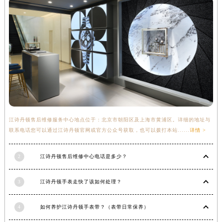
湖北省鄂州市鄂城区文星大道江诗丹顿售后服务中心（需提前预约）
湖北省黄冈市黄州区赤壁大道江诗丹顿售后服务中心（需提前预约）
湖北省黄石市黄石港区武汉路江诗丹顿售后服务中心（需提前预约）
湖北省荆门市东宝中天街步行街江诗丹顿售后服务中心（需提前预约）
湖北省荆州市荆州区荆中路江诗丹顿售后服务中心（需提前预约）
湖北省十堰市茅箭区人民北路江诗丹顿售后服务中心（需提前预约）
湖北省随州市曾都区青年路江诗丹顿售后服务中心（需提前预约）
湖北省咸宁市咸安区长安大道江诗丹顿售后服务中心（需提前预约）
江诗丹顿售后维修服务中心地点位于：北京市朝阳区及上海市黄浦区。详细的地址与
湖北省襄阳市樊城区长虹路与人民路交叉口江诗丹顿售后服务中心（需提前预约）
联系电话您可以通过江诗丹顿官网或官方公众号获取，也可以拨打本站......
详情 >
湖北省孝感市孝南区复兴大道江诗丹顿售后服务中心（需提前预约）
湖北省宜昌市西陵区夷陵大道与港窑路江诗丹顿售后服务中心（需提前预约）
2
江诗丹顿售后维修中心电话是多少？
湖南省常德市武陵区人民路江诗丹顿售后服务中心（需提前预约）
湖南省郴州市北湖区国庆北路江诗丹顿售后服务中心（需提前预约）
3
江诗丹顿手表走快了该如何处理？
湖南省衡阳市雁峰区解放路江诗丹顿售后服务中心（需提前预约）
湖南省怀化市鹤城区迎丰中路江诗丹顿售后服务中心（需提前预约）
4
如何养护江诗丹顿手表带？（表带日常保养）
湖南省娄底市娄星区长青街江诗丹顿售后服务中心（需提前预约）