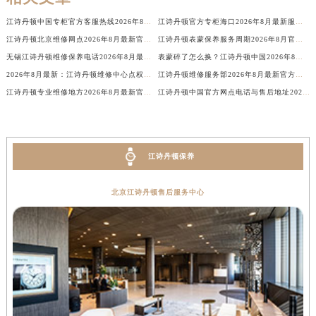
广西壮族自治区梧州市万秀区龙湖镇高旺路江诗丹顿售后服务中心（需提前预约）
江诗丹顿中国专柜官方客服热线2026年8月最新服务电话权威信息
江诗丹顿官方专柜海口2026年8月最新服务热线通知
广西壮族自治区玉林市玉州区金玉路江诗丹顿售后服务中心（需提前预约）
江诗丹顿北京维修网点2026年8月最新官方售后地址与维修公告信息
江诗丹顿表蒙保养服务周期2026年8月官方公示，客户服务价格最新版本
海南省儋州市儋州市那大镇兰洋北路江诗丹顿售后服务中心（需提前预约）
无锡江诗丹顿维修保养电话2026年8月最新官方公告与售后网点地址汇总
表蒙碎了怎么换？江诗丹顿中国2026年8月官方售后：服务价格与服务周期，客户必读
海南省东方市八所镇解放西路江诗丹顿售后服务中心（需提前预约）
2026年8月最新：江诗丹顿维修中心点权威公示公告｜官方售后维修服务信息发布
江诗丹顿维修服务部2026年8月最新官方售后保养维修服务信息公告
江诗丹顿专业维修地方2026年8月最新官方售后网点地址与热线公告
江诗丹顿中国官方网点电话与售后地址2026年8月最新通知通告
海南省琼海市嘉积镇东风路江诗丹顿售后服务中心（需提前预约）
海南省三沙市西沙区西沙群岛永兴岛北京路江诗丹顿售后服务中心（需提前预约）
海南省三亚市吉阳区迎宾路江诗丹顿售后服务中心（需提前预约）
海南省万宁市万城镇解放路江诗丹顿售后服务中心（需提前预约）
江诗丹顿保养
海南省文昌市文城镇教育东路江诗丹顿售后服务中心（需提前预约）
海南省五指山市通什镇三月三大道江诗丹顿售后服务中心（需提前预约）
北京江诗丹顿售后服务中心
香港特别行政区尖沙咀区油尖旺区广东道江诗丹顿售后服务中心（需提前预约）
香港特别行政区金钟区中西区金钟道江诗丹顿售后服务中心（需提前预约）
香港特别行政区九龙区油尖旺区弥敦道江诗丹顿售后服务中心（需提前预约）
香港特别行政区铜锣湾区湾仔区轩尼诗道江诗丹顿售后服务中心（需提前预约）
河南省安阳市文峰区解放大道江诗丹顿售后服务中心（需提前预约）
河南省鹤壁市淇滨区九州路江诗丹顿售后服务中心（需提前预约）