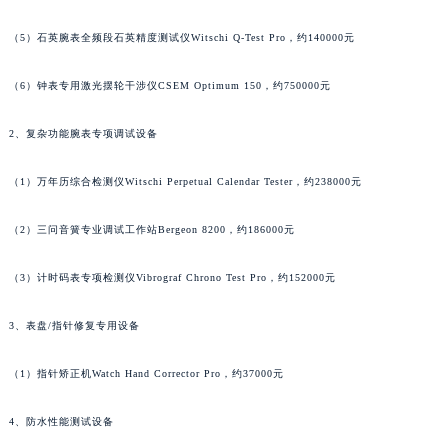
安徽省黄山市屯溪区黄山西路江诗丹顿售后服务中心（需提前预约）
（5）石英腕表全频段石英精度测试仪Witschi Q-Test Pro，约140000元
安徽省六安市金安区解放中路江诗丹顿售后服务中心（需提前预约）
安徽省马鞍山市雨山区湖南西路江诗丹顿售后服务中心（需提前预约）
（6）钟表专用激光摆轮干涉仪CSEM Optimum 150，约750000元
安徽省宿州市埇桥区人民中路江诗丹顿售后服务中心（需提前预约）
安徽省铜陵市铜官区石城大道江诗丹顿售后服务中心（需提前预约）
2、复杂功能腕表专项调试设备
安徽省芜湖市镜湖区中山路步行街江诗丹顿售后服务中心（需提前预约）
（1）万年历综合检测仪Witschi Perpetual Calendar Tester，约238000元
安徽省宣城市宣州区叠嶂西路江诗丹顿售后服务中心（需提前预约）
福建省龙岩市新罗区九一南路江诗丹顿售后服务中心（需提前预约）
（2）三问音簧专业调试工作站Bergeon 8200，约186000元
福建省南平市建阳区人民西路江诗丹顿售后服务中心（需提前预约）
福建省宁德市蕉城区天湖东路江诗丹顿售后服务中心（需提前预约）
（3）计时码表专项检测仪Vibrograf Chrono Test Pro，约152000元
福建省莆田市城厢区霞林街道荔华东大道江诗丹顿售后服务中心（需提前预约）
3、表盘/指针修复专用设备
福建省三明市三元区东乾二路江诗丹顿售后服务中心（需提前预约）
福建省漳州市龙文区步港路江诗丹顿售后服务中心（需提前预约）
（1）指针矫正机Watch Hand Corrector Pro，约37000元
江苏省常州市新北区龙锦路1590号现代传媒中心5号楼10层1008室江诗丹顿售后服务中心（需提前预约）
江苏省淮安市清江浦区淮海北路江诗丹顿售后服务中心（需提前预约）
4、防水性能测试设备
江苏省连云港市海州区通灌北路江诗丹顿售后服务中心（需提前预约）