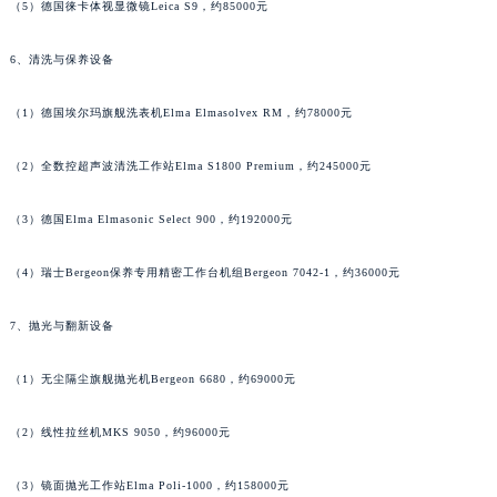
（5）德国徕卡体视显微镜Leica S9，约85000元
江西省宜春市袁州区中山中路江诗丹顿售后服务中心（需提前预约）
江西省鹰潭市月湖区胜利东路江诗丹顿售后服务中心（需提前预约）
6、清洗与保养设备
山东省德州市德城区东风中路江诗丹顿售后服务中心（需提前预约）
（1）德国埃尔玛旗舰洗表机Elma Elmasolvex RM，约78000元
山东省东营市东营区济南路江诗丹顿售后服务中心（需提前预约）
山东省济南市历下区经十路11111号华润中心写字楼（万象城）15层1508室江诗丹顿售后服务中心（需提前预约）
（2）全数控超声波清洗工作站Elma S1800 Premium，约245000元
山东省济宁市任城区太白楼路江诗丹顿售后服务中心（需提前预约）
山东省莱芜市文化南路8号银座商城名表维修一楼名表维修江诗丹顿售后服务中心（需提前预约）
（3）德国Elma Elmasonic Select 900，约192000元
山东省临沂市兰山区解放路江诗丹顿售后服务中心（需提前预约）
山东省日照市东港区烟台路江诗丹顿售后服务中心（需提前预约）
（4）瑞士Bergeon保养专用精密工作台机组Bergeon 7042-1，约36000元
山东省泰安市泰山区财源街道泰山大街江诗丹顿售后服务中心（需提前预约）
7、抛光与翻新设备
山东省威海市环翠区新威海路89号振华商厦一楼名表维修江诗丹顿售后服务中心（需提前预约）
山东省潍坊市奎文区东风东街江诗丹顿售后服务中心（需提前预约）
（1）无尘隔尘旗舰抛光机Bergeon 6680，约69000元
山东省枣庄市滕州市北辛路与善国路交叉口江诗丹顿售后服务中心（需提前预约）
山东省淄博市张店区金晶大道江诗丹顿售后服务中心（需提前预约）
（2）线性拉丝机MKS 9050，约96000元
上海市黄浦区南京东路299号宏伊国际广场写字楼8层806室江诗丹顿售后服务中心（需提前预约）
（3）镜面抛光工作站Elma Poli-1000，约158000元
上海市徐汇区虹桥路3号港汇中心2座37层3705室江诗丹顿售后服务中心（需提前预约）