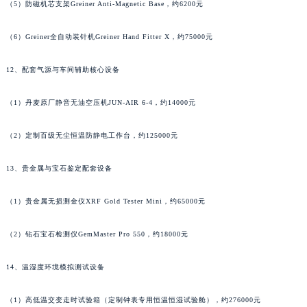
（5）防磁机芯支架Greiner Anti-Magnetic Base，约6200元
广东省阳江市江城区东风一路江诗丹顿售后服务中心（需提前预约）
广东省云浮市云城区金山路江诗丹顿售后服务中心（需提前预约）
（6）Greiner全自动装针机Greiner Hand Fitter X，约75000元
广东省湛江市赤坎区观海北路江诗丹顿售后服务中心（需提前预约）
12、配套气源与车间辅助核心设备
广东省肇庆市端州区信安大道与砚都大道交汇处江诗丹顿售后服务中心（需提前预约）
广西壮族自治区百色市右江区中山二路江诗丹顿售后服务中心（需提前预约）
（1）丹麦原厂静音无油空压机JUN-AIR 6-4，约14000元
广西壮族自治区北海市海城区北京路江诗丹顿售后服务中心（需提前预约）
广西壮族自治区崇左市江州区石景林街道友谊大道与丽川路交汇处江诗丹顿售后服务中心（需提前预约）
（2）定制百级无尘恒温防静电工作台，约125000元
广西壮族自治区防城港市港口区金花茶大道江诗丹顿售后服务中心（需提前预约）
广西壮族自治区贵港市港北区港城街道布山大道与仙衣路交叉口江诗丹顿售后服务中心（需提前预约）
13、贵金属与宝石鉴定配套设备
广西壮族自治区桂林市秀峰区红岭路江诗丹顿售后服务中心（需提前预约）
（1）贵金属无损测金仪XRF Gold Tester Mini，约65000元
广西壮族自治区河池市金城江区金城江街道朝阳路江诗丹顿售后服务中心（需提前预约）
广西壮族自治区贺州市八步区城东街道灵峰南路江诗丹顿售后服务中心（需提前预约）
（2）钻石宝石检测仪GemMaster Pro 550，约18000元
广西壮族自治区来宾市兴宾区桂中大道江诗丹顿售后服务中心（需提前预约）
广西壮族自治区柳州市城中区中山中路江诗丹顿售后服务中心（需提前预约）
14、温湿度环境模拟测试设备
广西壮族自治区钦州市钦南区金海湾东大街江诗丹顿售后服务中心（需提前预约）
（1）高低温交变走时试验箱（定制钟表专用恒温恒湿试验舱），约276000元
广西壮族自治区梧州市万秀区龙湖镇高旺路江诗丹顿售后服务中心（需提前预约）