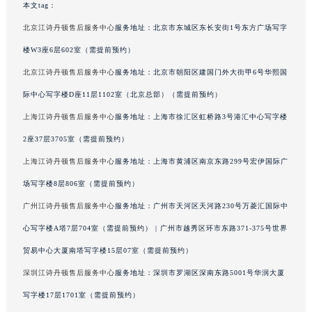
本文tag：
四川省内江市东兴区汉安大道江诗丹顿售后服务中心（需提前预约）
北京江诗丹顿售后服务中心
服务地址：北京市东城区东长安街1号东方广场写字
四川省攀枝花市东区三线大道北段江诗丹顿售后服务中心（需提前预约）
楼W3座6层602室（需提前预约）
四川省遂宁市船山区香林南路江诗丹顿售后服务中心（需提前预约）
四川省雅安市雨城区熊猫大道江诗丹顿售后服务中心（需提前预约）
北京江诗丹顿售后服务中心
服务地址：北京市朝阳区建国门外大街甲6号华熙国
四川省宜宾市翠屏区长翠路江诗丹顿售后服务中心（需提前预约）
际中心写字楼D座11层1102室（北京总部）（需提前预约）
四川省资阳市雁江区滨江大道一段与和平南路江诗丹顿售后服务中心（需提前预约）
上海江诗丹顿售后服务中心
服务地址：上海市徐汇区虹桥路3号港汇中心写字楼
四川省自贡市自流井区华商北路江诗丹顿售后服务中心（需提前预约）
2座37层3705室（需提前预约）
西藏自治区阿里地区噶尔县北京西路江诗丹顿售后服务中心（需提前预约）
上海江诗丹顿售后服务中心
服务地址：上海市黄浦区南京东路299号宏伊国际广
西藏自治区昌都市卡若区昌都西路江诗丹顿售后服务中心（需提前预约）
场写字楼8层806室（需提前预约）
西藏自治区拉萨市城关区北京中路江诗丹顿售后服务中心（需提前预约）
广州江诗丹顿售后服务中心
服务地址：广州市天河区天河路230号万菱汇国际中
西藏自治区林芝市巴宜区广东路江诗丹顿售后服务中心（需提前预约）
西藏自治区那曲市色尼区浙江西路江诗丹顿售后服务中心（需提前预约）
心写字楼A塔7层704室（需提前预约） | 广州市越秀区环市东路371-375号世界
西藏自治区日喀则市桑珠孜区上海中路江诗丹顿售后服务中心（需提前预约）
贸易中心大厦南塔写字楼15层07室（需提前预约）
西藏自治区山南市乃东区湖北大道江诗丹顿售后服务中心（需提前预约）
深圳江诗丹顿售后服务中心
服务地址：深圳市罗湖区深南东路5001号华润大厦
云南省保山市隆阳区正阳路江诗丹顿售后服务中心（需提前预约）
写字楼17层1701室（需提前预约）
云南省楚雄彝族自治州楚雄市鹿城南路江诗丹顿售后服务中心（需提前预约）