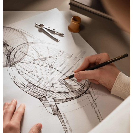
沈阳市沈河区中街路137号亨得利名表服务中心（品牌授权店）1层整层（需提前预约）
沈阳市沈河区中街路83号亨得利名表服务中心（品牌授权店）1层整层（需提前预约）
乌鲁木齐市天山区红山路26号时代广场（CCMALL）C座17层17-B（需提前预约）
温州市鹿城区锦绣路1067号置信广场10层1015室（需提前预约）
哈尔滨市道里区友谊西路600号富力中心T2座写字楼29层03室（需提前预约）
大连市中山区人民路15号国际金融大厦7层G室（需提前预约）
佛山市禅城区季华五路57号万科金融中心C座12层1205室（需提前预约）
东莞市东城街道鸿福东路1号民盈国贸中心T1写字楼9层907室（需提前预约）
无锡市梁溪区人民中路139号恒隆广场写字楼1座11层1104室（需提前预约）
南通市崇川区工农路57号圆融广场写字楼16层1603室（需提前预约）
苏州市苏州工业园区星港街199号苏州中心办公楼C座22层08室（需提前预约）
武汉市江汉区解放大道686号世界贸易大厦38层09室（需提前预约）
南宁市青秀区金湖路59号地王大厦12楼1224室（需提前预约）
合肥市蜀山区潜山路111号万象城华润大厦B座12楼03室（需提前预约）
泉州市丰泽区宝洲路729号浦西万达中心写字楼A座7楼709室（需提前预约）
青岛市南区山东路6号华润大厦B座22层04室（需提前预约）