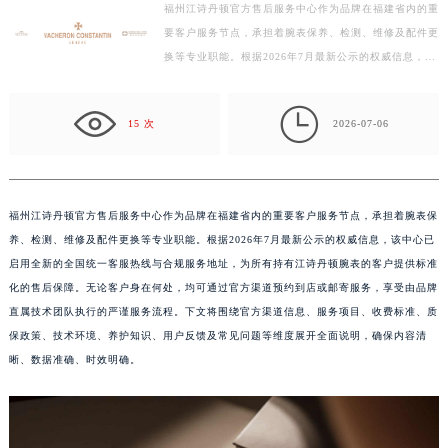
福州江诗丹顿官方售后服务中心作为品牌在福建省内的重
金华市金东区东市南街777号金华万达广场写字楼4号楼22层2209室（需提前预约）
要客户服务节点，承担着腕表保养、检测、维修及配件更
绍兴市越城区胜利东路379号世茂天际中心写字楼8层805室（需提前预约）
换等专业职能。根据2026年7月最新公示的权威信息，该
嘉兴市南湖区广益路705号嘉兴世界贸易中心写字楼A座13层1304室（需提前预约）
中心已启用全新的全国统一客服热线与合规服务地址，
南昌市红谷滩新区红谷中大道998号绿地双子塔（中央广场）A1座办公楼14层07室（需提前预约）
为…

15 次
2026-07-06
济南市历下区经十路11111号华润中心写字楼（万象城）15层1508室（需提前预约）
广州市天河区天河路230号万菱汇国际中心写字楼A塔7层704室（需提前预约）
广州市越秀区环市东路371-375号世界贸易中心大厦南塔写字楼15层07室（需提前预约）
深圳市罗湖区深南东路5001号华润大厦写字楼17层1701室（需提前预约）
福州江诗丹顿官方售后服务中心作为品牌在福建省内的重要客户服务节点，承担着腕表保
养、检测、维修及配件更换等专业职能。根据2026年7月最新公示的权威信息，该中心已
惠州市惠城区江北文昌一路7号华贸大厦写字楼1座30层05室（需提前预约）
启用全新的全国统一客服热线与合规服务地址，为所有持有江诗丹顿腕表的客户提供标准
厦门市思明区湖滨东路95号华润大厦写字楼B座11层1104室（需提前预约）
化的售后保障。无论客户身在何处，均可通过官方渠道预约到店或邮寄服务，享受由品牌
福州市鼓楼区五四路128-1号恒力城写字楼15层03室（需提前预约）
直属技术团队执行的严谨服务流程。下文将围绕官方渠道信息、服务项目、收费标准、质
成都市锦江区人民东路6号SAC东原中心写字楼24层2406B室（需提前预约）
保政策、技术环境、养护知识、用户反馈及常见问题等维度展开全面说明，确保内容清
重庆市江北区观音桥步行街2号融恒时代广场写字楼9层902室（需提前预约）
晰、数据准确、时效明确。
长沙市芙蓉区定王台街道建湘路393号世茂环球金融中心写字楼（芙蓉广场）10层13室（需提前预约）
郑州市二七区铭功路10号华润大厦写字楼29层2905室（需提前预约）
太原市迎泽区解放路15号亨得利名表服务中心（品牌授权店）3层整层（需提前预约）