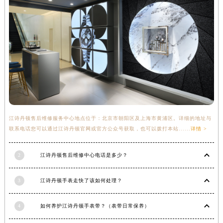
重庆市解放碑渝中区民权路28号英利国际金融中心写字楼20层01室江诗丹顿售后服务中心（需提前预约）
节假日正常营业！
江诗丹顿售后维修服务中心地点位于：北京市朝阳区及上海市黄浦区。详细的地址与
联系电话您可以通过江诗丹顿官网或官方公众号获取，也可以拨打本站......
详情 >
2
江诗丹顿售后维修中心电话是多少？
3
江诗丹顿手表走快了该如何处理？
4
如何养护江诗丹顿手表带？（表带日常保养）