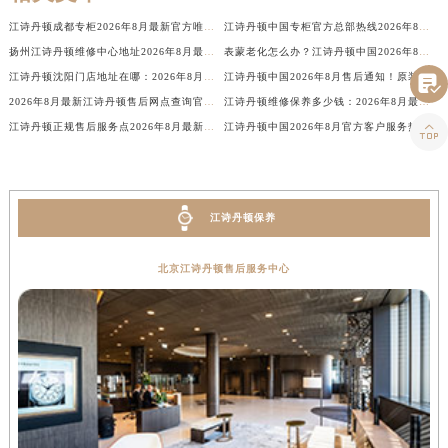
台湾省台中市西屯区文华路江诗丹顿售后服务中心（需提前预约）
江诗丹顿成都专柜2026年8月最新官方唯一热线电话，客户服务信息公示！
江诗丹顿中国专柜官方总部热线2026年8月最新客户服务公示
台湾省台南市中西区国华街江诗丹顿售后服务中心（需提前预约）
扬州江诗丹顿维修中心地址2026年8月最新官方售后维修保养信息公示
表蒙老化怎么办？江诗丹顿中国2026年8月最新维修保养服务价格与周期，官方客服在线解答
台湾省高雄市新兴区五福路江诗丹顿售后服务中心（需提前预约）
江诗丹顿沈阳门店地址在哪：2026年8月最新官方权威售后维修保养服务网点公告
江诗丹顿中国2026年8月售后通知！原装表带服务价格与服务周期，客户服务热线唯一

2026年8月最新江诗丹顿售后网点查询官方权威公告及维修保养信息公示
江诗丹顿维修保养多少钱：2026年8月最新官方售后价格公示与权威信息公告
台湾省基隆市仁爱区仁三路江诗丹顿售后服务中心（需提前预约）

江诗丹顿正规售后服务点2026年8月最新公示公告：权威维修保养信息与官方网点地址
江诗丹顿中国2026年8月官方客户服务热线电话及售后网点地址权威通告
台湾省新竹市东区中正路江诗丹顿售后服务中心（需提前预约）
台湾省嘉义市东区文化路江诗丹顿售后服务中心（需提前预约）
重庆市江北区观音桥步行街2号融恒时代广场9层902室江诗丹顿售后服务中心（需提前预约）
新疆维吾尔自治区乌鲁木齐市天山区红山路26号时代广场（CCMALL）C座17层17-B江诗丹顿售后服务中心（需提前预约）
江诗丹顿保养
浙江省温州市鹿城区锦绣路1067号置信广场10层1015室江诗丹顿售后服务中心（需提前预约）
北京江诗丹顿售后服务中心
黑龙江省哈尔滨市道里区友谊西路600号富力中心T2座写字楼29层03室室江诗丹顿售后服务中心（需提前预约）
辽宁省大连市中山区人民路15号国际金融大厦7层G室江诗丹顿售后服务中心（需提前预约）
广东省佛山市禅城区季华五路57号万科金融中心C座12层1205室江诗丹顿售后服务中心（需提前预约）
广东省东莞市东城街道鸿福东路1号民盈国贸中心T1写字楼9层907室江诗丹顿售后服务中心（需提前预约）
江苏省无锡市梁溪区人民中路139号恒隆广场写字楼1座11层1104室江诗丹顿售后服务中心（需提前预约）
江苏省南通市崇川区工农路57号圆融广场写字楼16层1603室江诗丹顿售后服务中心（需提前预约）
江苏省苏州市苏州工业园区 星港街199号苏州中心办公楼C座22层08室江诗丹顿售后服务中心（需提前预约）