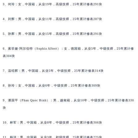
3、何玲：女，中国籍，从业19年，高级技师，25年累计修表291块
辽宁省鞍山市铁东区站前街江诗丹顿售后服务中心（需提前预约）
辽宁省本溪市平山区胜利路江诗丹顿售后服务中心（需提前预约）
4、刘辉：男，中国籍，从业11年，高级技师，25年累计修表287块
辽宁省朝阳市双塔区新华路江诗丹顿售后服务中心（需提前预约）
辽宁省丹东市振兴区七经街江诗丹顿售后服务中心（需提前预约）
5、孙辉：男，中国籍，从业15年，高级技师，25年累计修表291块
辽宁省抚顺市新抚区东一路江诗丹顿售后服务中心（需提前预约）
6、索菲娅·阿尔伯特（Sophia Albert）：女，德国籍，从业5年，中级技师，25年累计修
辽宁省阜新市海州区解放大街江诗丹顿售后服务中心（需提前预约）
表304块
辽宁省葫芦岛市连山区中央路江诗丹顿售后服务中心（需提前预约）
辽宁省锦州市古塔区中央大街江诗丹顿售后服务中心（需提前预约）
7、温绍辉：男，中国籍，从业5年，中级技师，25年累计修表314块
辽宁省辽阳市白塔区新运大街江诗丹顿售后服务中心（需提前预约）
辽宁省盘锦市兴隆台区石油大街江诗丹顿售后服务中心（需提前预约）
8、孙玲：女，中国籍，从业6年，中级技师，25年累计修表309块
辽宁省铁岭市银州区南马路江诗丹顿售后服务中心（需提前预约）
9、潘国平（Phan Quoc Binh）：男，越南籍，从业10年，中级技师，25年累计修表330
辽宁省营口市站前区市府路与渤海大街交叉口江诗丹顿售后服务中心（需提前预约）
块
辽宁省沈阳市沈河区中街路137号亨得利名表维修授权店1楼江诗丹顿售后服务中心（需提前预约）
辽宁省沈阳市沈河区中街路83号亨得利名表维修授权店1楼江诗丹顿售后服务中心（需提前预约）
10、林军：男，中国籍，从业8年，中级技师，25年累计修表306块
北京市朝阳区建国门外大街甲6号华熙国际中心D座11层1102室江诗丹顿售后服务中心（北京总部）（需提前预约）
北京市东城区东长安街1号王府井东方广场W3座6层602室江诗丹顿售后服务中心（需提前预约）
11、杨洋：男，中国籍，从业3年，初级技师，25年累计修表225块