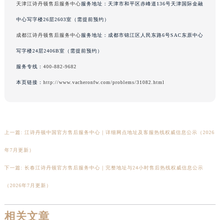
天津江诗丹顿售后服务中心
服务地址：天津市和平区赤峰道136号天津国际金融
云南省大理白族自治州大理市建设路江诗丹顿售后服务中心（需提前预约）
中心写字楼26层2603室（需提前预约）
云南省德宏傣族景颇族自治州芒市团结大街江诗丹顿售后服务中心（需提前预约）
成都江诗丹顿售后服务中心
服务地址：成都市锦江区人民东路6号SAC东原中心
云南省迪庆藏族自治州香格里拉市长征大道江诗丹顿售后服务中心（需提前预约）
云南省红河哈尼族彝族自治州蒙自市天马路江诗丹顿售后服务中心（需提前预约）
写字楼24层2406B室（需提前预约）
云南省丽江市古城区七星街江诗丹顿售后服务中心（需提前预约）
服务专线：
400-882-9682
云南省临沧市临翔区世纪路江诗丹顿售后服务中心（需提前预约）
本页链接：
http://www.vacheronfw.com/problems/31082.html
云南省怒江傈僳族自治州泸水市人民路江诗丹顿售后服务中心（需提前预约）
云南省普洱市思茅区振兴大道江诗丹顿售后服务中心（需提前预约）
云南省曲靖市麒麟区学府路江诗丹顿售后服务中心（需提前预约）
上一篇:
江诗丹顿中国官方售后服务中心｜详细网点地址及客服热线权威信息公示（2026
云南省文山壮族苗族自治州文山市东风路江诗丹顿售后服务中心（需提前预约）
云南省西双版纳傣族自治州景洪市宣慰大道江诗丹顿售后服务中心（需提前预约）
年7月更新）
云南省玉溪市红塔区南北大街江诗丹顿售后服务中心（需提前预约）
下一篇:
长春江诗丹顿官方售后服务中心｜完整地址与24小时售后热线权威信息公示
云南省昭通市昭阳区青年路江诗丹顿售后服务中心（需提前预约）
（2026年7月更新）
台湾省台北市万华区中华路江诗丹顿售后服务中心（需提前预约）
台湾省新北市板桥区文化路江诗丹顿售后服务中心（需提前预约）
相关文章
台湾省桃园市中坜区中丰路江诗丹顿售后服务中心（需提前预约）