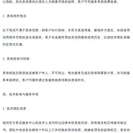
心指标。若在质保期内出现非人为因素导致的故障，客户可凭服务单据免费返修。
湖北省黄冈市黄州区赤壁大道江诗丹顿售后服务中心（需提前预约）
湖北省黄石市黄石港区武汉路江诗丹顿售后服务中心（需提前预约）
2. 质保例外情况
湖北省荆门市东宝中天街步行街江诗丹顿售后服务中心（需提前预约）
以下情况不属于质保范围：因客户自行拆卸、非官方渠道维修、极端外力撞击、未按使用
湖北省荆州市荆州区荆中路江诗丹顿售后服务中心（需提前预约）
说明操作导致的进水或损坏。客户在送修时需如实说明腕表使用历史，以便技术团队准确
湖北省十堰市茅箭区人民北路江诗丹顿售后服务中心（需提前预约）
判定责任归属。
湖北省随州市曾都区青年路江诗丹顿售后服务中心（需提前预约）
湖北省咸宁市咸安区长安大道江诗丹顿售后服务中心（需提前预约）
3. 质保延续与转移
湖北省襄阳市樊城区长虹路与人民路交叉口江诗丹顿售后服务中心（需提前预约）
湖北省孝感市孝南区复兴大道江诗丹顿售后服务中心（需提前预约）
质保权益仅限原始送修客户本人，不可转让。每次服务完成后质保期重新计算，并与新服
务单据绑定。客户可随时通过客服热线查询剩余质保时长。
湖北省宜昌市西陵区夷陵大道与港窑路江诗丹顿售后服务中心（需提前预约）
湖南省常德市武陵区人民路江诗丹顿售后服务中心（需提前预约）
四、技术标准与服务环境
湖南省郴州市北湖区国庆北路江诗丹顿售后服务中心（需提前预约）
湖南省衡阳市雁峰区解放路江诗丹顿售后服务中心（需提前预约）
1. 技术团队资质
湖南省怀化市鹤城区迎丰中路江诗丹顿售后服务中心（需提前预约）
湖南省娄底市娄星区长青街江诗丹顿售后服务中心（需提前预约）
福州官方售后服务中心的技术人员均经过品牌本部系统培训，持有相关机芯维修等级证
书。团队中包括多名拥有十年以上工作经验的资深技师，能够处理包括超薄机芯、复杂功
湖南省邵阳市双清区东风路江诗丹顿售后服务中心（需提前预约）