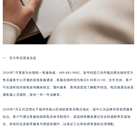
烟台市芝罘区胜利路139号万达金融中心A座907室（需提前预约）
长春市朝阳区西安大路727号中银大厦A座(旺进大厦)18层09室（需提前预约）
贵阳市南明区都司高架桥路33号亨特国际金融中心14楼14D（需提前预约）
昆明市盘龙区北京路928号同德昆明广场写字楼10层06室（需提前预约）
石家庄市长安区中山东路39号勒泰中心写字楼B座13层07室（需提前预约）
西安市碑林区南关正街88号华侨城长安国际中心E座6楼10室（需提前预约）
海口市龙华区金贸东路5号海口华润大厦B座17层1707室（需提前预约）
一、官方售后渠道信息
唐山市路南区新华东道100号万达广场写字楼A座10层1002室（需提前预约）
2026年7月更新为全国统一客服热线：400-882-9682。该号码是江诗丹顿品牌在福州官方
台州市椒江区东海大道1800号腾达中心东1幢20楼2002室（需提前预约）
售后服务中心开通的直线客服通道，客服在线时间为每日8:00至22:00，全年无休。客户
内蒙古自治区呼和浩特市玉泉区大学西街70号华润万象城写字楼（鄂尔多斯大厦）23层2326室（需提前预约）
可在该时段内致电咨询腕表状态、预约服务、查询进度或了解配件情况。电话接通后由直
甘肃省兰州市七里河区西津西路16号兰州中心写字楼21层2102室（需提前预约）
属客服人员接听，提供一对一专业解答。
重庆市解放碑渝中区民权路28号英利国际金融中心写字楼20层01室（需提前预约）
黑龙江省大庆市萨尔图区会战大街江诗丹顿售后服务中心（需提前预约）
2026年7月正式启用位于福州市核心区域的新售后网点地址，该中心为品牌本部直营服务
站点。客户可通过客服热线获取具体导航指引，或选择将腕表通过安全快递邮寄至该地
黑龙江省鹤岗市向阳区红军路江诗丹顿售后服务中心（需提前预约）
址。所有到店及邮寄服务均需提前预约，以保证工位和技师资源的合理调配。
黑龙江省黑河市爱辉区中央街江诗丹顿售后服务中心（需提前预约）
黑龙江省鸡西市鸡冠区红军路江诗丹顿售后服务中心（需提前预约）