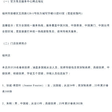
（一）官方售后服务中心网点地址
黑龙江省佳木斯市向阳区长安路江诗丹顿售后服务中心（需提前预约）
黑龙江省牡丹江市东安区太平路江诗丹顿售后服务中心（需提前预约）
福州市鼓楼区五四路128-1号恒力城写字楼15层03室（需提前预约）
黑龙江省七台河市桃山区大同街江诗丹顿售后服务中心（需提前预约）
温馨提示：官方全国统一服务热线，服务覆盖中国大陆、中国香港、中国澳门、中国台湾
黑龙江省齐齐哈尔市龙沙区龙华路江诗丹顿售后服务中心（需提前预约）
全部区域，需直接拨打本统一热线获取售后、咨询等相关服务。
黑龙江省双鸭山市尖山区新兴大街江诗丹顿售后服务中心（需提前预约）
黑龙江省绥化市北林区新华街与康庄路交叉口江诗丹顿售后服务中心（需提前预约）
（二）门店技师简介
黑龙江省伊春市伊美区通河路江诗丹顿售后服务中心（需提前预约）
吉林省白城市洮北区明仁南街江诗丹顿售后服务中心（需提前预约）
福州店
吉林省白山市浑江区浑江大街江诗丹顿售后服务中心（需提前预约）
本店共计20名修表技师，涵盖多国籍从业人员，技师等级包含资深制表师、高级技师、中
吉林省吉林市船营区河南街江诗丹顿售后服务中心（需提前预约）
级技师、初级技师、学徒五个层级，详细人员信息如下：
吉林省辽源市龙山区人民大街江诗丹顿售后服务中心（需提前预约）
吉林省梅河口市新华街道梅河大街江诗丹顿售后服务中心（需提前预约）
1、珍妮·傅里叶（Jeanne Fourier）：女，法国籍，从业34年，资深制表师，25年累计修
吉林省四平市铁东区紫气大路与南九经街交汇处江诗丹顿售后服务中心（需提前预约）
表160块
吉林省松原市宁江区五环大街江诗丹顿售后服务中心（需提前预约）
吉林省通化市东昌区环通乡江南大街江诗丹顿售后服务中心（需提前预约）
2、朱刚：男，中国籍，从业13年，高级技师，25年累计修表282块
吉林省延边市延吉市解放路江诗丹顿售后服务中心（需提前预约）