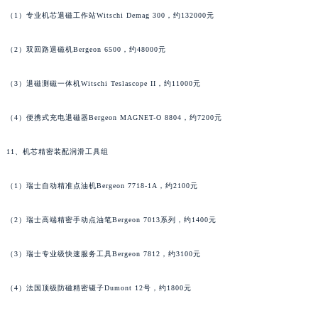
福建省福州市鼓楼区五四路128-1号恒力城写字楼15层03室江诗丹顿售后服务中心（需提前预约）
（1）专业机芯退磁工作站Witschi Demag 300，约132000元
福建省厦门市思明区湖滨东路95号万象城华润大厦B座11层1104室江诗丹顿售后服务中心（需提前预约）
（2）双回路退磁机Bergeon 6500，约48000元
广东省潮州市潮安区新风路与潮汕路交汇处江诗丹顿售后服务中心（需提前预约）
广东省广州市天河区天河路230号万菱汇国际中心A塔7层704室江诗丹顿售后服务中心（需提前预约）
（3）退磁测磁一体机Witschi Teslascope II，约11000元
广东省广州市越秀区环市东路371-375号世界贸易中心大厦南塔15层1507室江诗丹顿售后服务中心（需提前预约）
广东省河源市源城区越王大道江诗丹顿售后服务中心（需提前预约）
（4）便携式充电退磁器Bergeon MAGNET-O 8804，约7200元
广东省惠州市惠城区江北文昌一路7号华贸大厦1座30层3005室江诗丹顿售后服务中心（需提前预约）
11、机芯精密装配润滑工具组
广东省江门市蓬江区广场西路江诗丹顿售后服务中心（需提前预约）
广东省揭阳市榕城进贤门步行街江诗丹顿售后服务中心（需提前预约）
（1）瑞士自动精准点油机Bergeon 7718-1A，约2100元
广东省茂名市电白区水东街道迎宾大道江诗丹顿售后服务中心（需提前预约）
广东省梅州市梅江区金燕大道江诗丹顿售后服务中心（需提前预约）
（2）瑞士高端精密手动点油笔Bergeon 7013系列，约1400元
广东省清远市清城区湖西路江诗丹顿售后服务中心（需提前预约）
广东省汕头市龙湖区长平路江诗丹顿售后服务中心（需提前预约）
（3）瑞士专业级快速服务工具Bergeon 7812，约3100元
广东省汕尾市城区香洲街道园林社区翠园街江诗丹顿售后服务中心（需提前预约）
（4）法国顶级防磁精密镊子Dumont 12号，约1800元
广东省韶关市武江区芙蓉新区与老城中心交汇处江诗丹顿售后服务中心（需提前预约）
广东省深圳市罗湖区深南东路5001号华润大厦17层1701室江诗丹顿售后服务中心（需提前预约）