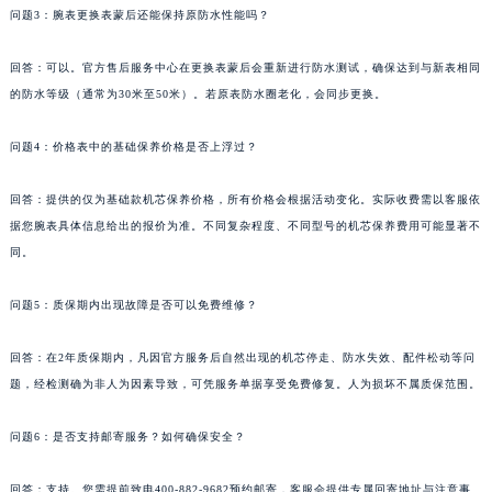
问题3：腕表更换表蒙后还能保持原防水性能吗？
新疆维吾尔自治区白杨市军垦路江诗丹顿售后服务中心（需提前预约）
新疆维吾尔自治区北屯市团结路江诗丹顿售后服务中心（需提前预约）
回答：可以。官方售后服务中心在更换表蒙后会重新进行防水测试，确保达到与新表相同
新疆维吾尔自治区博乐市博乐市北京路江诗丹顿售后服务中心（需提前预约）
的防水等级（通常为30米至50米）。若原表防水圈老化，会同步更换。
新疆维吾尔自治区昌吉市延安北路江诗丹顿售后服务中心（需提前预约）
新疆维吾尔自治区阜康市博峰路江诗丹顿售后服务中心（需提前预约）
问题4：价格表中的基础保养价格是否上浮过？
新疆维吾尔自治区哈密市伊州区建国北路江诗丹顿售后服务中心（需提前预约）
回答：提供的仅为基础款机芯保养价格，所有价格会根据活动变化。实际收费需以客服依
新疆维吾尔自治区和田市和田市北京西路江诗丹顿售后服务中心（需提前预约）
据您腕表具体信息给出的报价为准。不同复杂程度、不同型号的机芯保养费用可能显著不
新疆维吾尔自治区胡杨河市胡杨河市胡杨路江诗丹顿售后服务中心（需提前预约）
同。
新疆维吾尔自治区霍尔果斯市亚欧北路江诗丹顿售后服务中心（需提前预约）
新疆维吾尔自治区喀什市解放北路江诗丹顿售后服务中心（需提前预约）
问题5：质保期内出现故障是否可以免费维修？
新疆维吾尔自治区可克达拉市幸福路江诗丹顿售后服务中心（需提前预约）
回答：在2年质保期内，凡因官方服务后自然出现的机芯停走、防水失效、配件松动等问
新疆维吾尔自治区克拉玛依市克拉玛依区友谊路江诗丹顿售后服务中心（需提前预约）
题，经检测确为非人为因素导致，可凭服务单据享受免费修复。人为损坏不属质保范围。
新疆维吾尔自治区库车市库车市文化东路江诗丹顿售后服务中心（需提前预约）
新疆维吾尔自治区库尔勒市库尔勒市人民东路江诗丹顿售后服务中心（需提前预约）
问题6：是否支持邮寄服务？如何确保安全？
新疆维吾尔自治区奎屯市团结西街江诗丹顿售后服务中心（需提前预约）
新疆维吾尔自治区昆玉市昆泉街江诗丹顿售后服务中心（需提前预约）
回答：支持。您需提前致电400-882-9682预约邮寄，客服会提供专属回寄地址与注意事