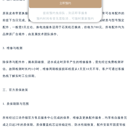
立即预约
河南省焦作市解放区解放路江诗丹顿售后服务中心（需提前预约）
提前预约免排队，到店即享服务
原装皮表带更换服务价格为4980元，该项服务含拆卸、适配及安装，通常可在有配件的
河南省开封市鼓楼区中山路江诗丹顿售后服务中心（需提前预约）
预约时间有变无需取消，可随时重新预约
前提下当日完成。换表蒙（玻璃镜面）服务价格为3380元，需根据表镜材质与型号预定
河南省洛阳市西工区中州中路与解放路交叉口江诗丹顿售后服务中心（需提前预约）
配件，一般需3天左右。换电池服务适用于石英机芯腕表，价格为780元。所有配件均为
河南省漯河市源汇区交通路江诗丹顿售后服务中心（需提前预约）
品牌原厂合规件，由直属技术团队操作。
河南省南阳市宛城区范蠡东路与南都路交叉口江诗丹顿售后服务中心（需提前预约）
河南省平顶山市卫东区建设路江诗丹顿售后服务中心（需提前预约）
3. 维修与检测
河南省濮阳市大华龙区开州路绿城路交叉口江诗丹顿售后服务中心（需提前预约）
除保养与配件外，腕表因碰撞、进水或走时异常产生的维修服务，需先经过免费检测评
河南省三门峡市湖滨区和平路江诗丹顿售后服务中心（需提前预约）
估。故障检测时长约1小时，维修周期根据损坏程度从1天至10天不等。客户可通过客服
河南省商丘市梁园区神火大道江诗丹顿售后服务中心（需提前预约）
热线了解实时工位排期。
河南省新乡市红旗区人民路江诗丹顿售后服务中心（需提前预约）
河南省信阳市浉河区东方红大道江诗丹顿售后服务中心（需提前预约）
三、官方质保政策
河南省许昌市魏都区建安大道与八龙路交叉口江诗丹顿售后服务中心（需提前预约）
河南省郑州市二七区民主路10号华润大厦29层2905室江诗丹顿售后服务中心（需提前预约）
1. 质保期限与范围
河南省周口市川汇区七一路江诗丹顿售后服务中心（需提前预约）
所有经过江诗丹顿官方售后服务中心完成的保养、维修及更换配件服务，均享有自服务完
河南省驻马店市驿城区乐山大道与置地大道交叉口江诗丹顿售后服务中心（需提前预约）
成之日起2年的质保期。质保覆盖机芯运转稳定性、防水性能恢复、配件安装牢固度等核
湖北省鄂州市鄂城区文星大道江诗丹顿售后服务中心（需提前预约）