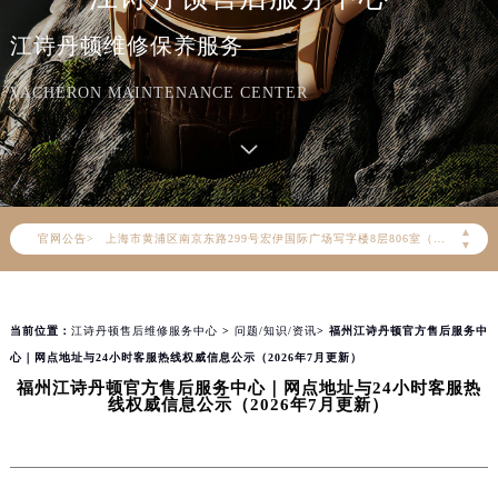
2026年8月江诗丹顿全国官方售后客户服务热线：400-882-9682
江诗丹顿维修保养服务
江诗丹顿官方全国统一服务热线400-882-9682，服务覆盖中国大陆、香港、澳门、台湾全部区域（非大陆需加拨“+86”）
2026年8月江诗丹顿售后服务中心最新网点地址：
VACHERON MAINTENANCE CENTER
北京市朝阳区建国门外大街甲6号华熙国际中心写字楼D座11层1102室（北京总部）（需提前预约）
北京市东城区东长安街1号东方广场写字楼W3座6层602室（需提前预约）
天津市和平区赤峰道136号天津国际金融中心写字楼26层2603室（需提前预约）
上海市徐汇区虹桥路3号港汇中心写字楼2座37层3705室（需提前预约）
▲
官网公告>
上海市黄浦区南京东路299号宏伊国际广场写字楼8层806室（需提前预约）
▼
南京市秦淮区中山南路1号（新街口）南京中心写字楼22层C1-1室（需提前预约）
常州市新北区龙锦路1590号现代传媒中心写字楼5号楼10层1008室（需提前预约）
当前位置：
江诗丹顿售后维修服务中心
>
问题/知识/资讯
> 福州江诗丹顿官方售后服务中
徐州市鼓楼区淮海东路29号苏宁广场IFC国际金融中心写字楼35层3508室（需提前预约）
心｜网点地址与24小时客服热线权威信息公示（2026年7月更新）
扬州市邗江区国展路29号星耀天地写字楼1号楼18层1803室（需提前预约）
福州江诗丹顿官方售后服务中心｜网点地址与24小时客服热
盐城市盐都区世纪大道5号盐城金融城写字楼1号楼16层1604室（需提前预约）
线权威信息公示（2026年7月更新）
泰州市海陵区永定东路399号置地商务中心东塔写字楼（华润万象城）17层1706室（需提前预约）
宁波市江北区大闸南路500号来福士广场办公楼20层2009室（需提前预约）
杭州市上城区钱江路1366号华润大厦写字楼A座5层503-5室（需提前预约）