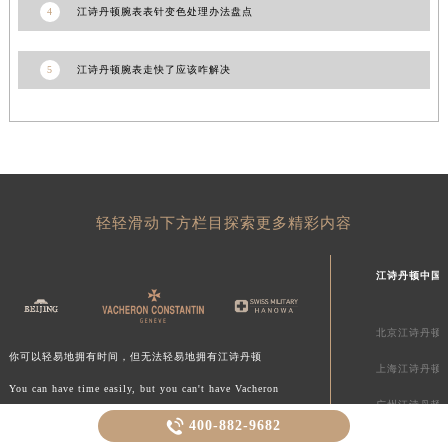
4
江诗丹顿腕表表针变色处理办法盘点
5
江诗丹顿腕表走快了应该咋解决
轻轻滑动下方栏目探索更多精彩内容
江诗丹顿中国
北京江诗丹顿
你可以轻易地拥有时间，但无法轻易地拥有江诗丹顿
上海江诗丹顿
You can have time easily, but you can't have Vacheron
广州江诗丹顿
Constantin easily.

400-882-9682
深圳江诗丹顿