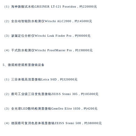
江苏省南京市秦淮区中山南路1号南京中心22层22-C1-C3室江诗丹顿售后服务中心（需提前预约）
（1）海神旗舰试水机GREINER LT-121 Poseidon，约220000元
江苏省宿迁市宿城区西湖路江诗丹顿售后服务中心（需提前预约）
（2）全自动智能防水检测仪Witschi ALC2000，约145000元
江苏省泰州市海陵区永定东路399号置地商务中心东塔（华润万象城）17层1706室江诗丹顿售后服务中心（需提前预约）
江苏省徐州市鼓楼区淮海东路29号苏宁广场IFC国际金融中心35层3508室江诗丹顿售后服务中心（需提前预约）
（3）渗漏定位分析仪Witschi Leak Finder Pro，约90000元
江苏省盐城市盐都区世纪大道5号盐城金融城写字楼1号楼16层1604室江诗丹顿售后服务中心（需提前预约）
江苏省扬州市邗江区国展路29号星耀天地写字楼1号楼18层1803室江诗丹顿售后服务中心（需提前预约）
（4）干式防水检测仪Witschi ProofMaster Pro，约198000元
江苏省镇江市京口区中山东路江诗丹顿售后服务中心（需提前预约）
5、微观精密观察显微镜设备
江西省抚州市临川区赣东大道江诗丹顿售后服务中心（需提前预约）
江西省赣州市章贡区文清路江诗丹顿售后服务中心（需提前预约）
（1）三目体视高清显微镜Leica S6D，约320000元
江西省吉安市吉州区井冈山大道江诗丹顿售后服务中心（需提前预约）
江西省景德镇市珠山区珠山中路江诗丹顿售后服务中心（需提前预约）
（2）蔡司工业级三目变焦显微镜ZEISS Stemi 305，约185000元
江西省九江市浔阳区浔阳路江诗丹顿售后服务中心（需提前预约）
江西省南昌市红谷滩新区红谷中大道998号绿地双子塔（中央广场）A1座办公楼14层1407室江诗丹顿售后服务中心（需提前预约）
（3）全光谱LED数码检测显微镜GemOro Elite 1030，约4200元
江西省萍乡市安源区萍安北大道与康庄路交叉口江诗丹顿售后服务中心（需提前预约）
（4）德国蔡司复消色差体视显微镜ZEISS Stemi 508，约380000元
江西省上饶市信州区滨江西路江诗丹顿售后服务中心（需提前预约）
江西省新余市渝水区北湖西路江诗丹顿售后服务中心（需提前预约）