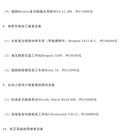
浙江省杭州市上城区钱江路1366号华润大厦A座5层503-5室江诗丹顿售后服务中心（需提前预约）
（4）德国Horotec多功能抛光系统MSA 15.200，约113000元
浙江省湖州市吴兴区劳动路江诗丹顿售后服务中心（需提前预约）
浙江省嘉兴市南湖区广益路705号嘉兴世界贸易中心A座13层1304室江诗丹顿售后服务中心（需提前预约）
8、精密车铣加工修复设备
浙江省金华市金东区东市南街777号金华万达广场4号楼22楼2209室江诗丹顿售后服务中心（需提前预约）
浙江省丽水市莲都区解放街江诗丹顿售后服务中心（需提前预约）
（1）全套复合精密钟表车床（带铣磨附件）Bergeon 5412-B-C，约146000元
浙江省宁波市江北区大闸南路500号来福士广场办公楼20层2009室江诗丹顿售后服务中心（需提前预约）
（2）液压精密压盖工作站Bergeon 5500，约19500元
浙江省衢州市柯城区上街江诗丹顿售后服务中心（需提前预约）
浙江省绍兴市越城区胜利东路379号世茂天际中心写字楼8层805室江诗丹顿售后服务中心（需提前预约）
（3）德国精密微型加工车床Boley 50，约122000元
浙江省舟山市定海区解放东路江诗丹顿售后服务中心（需提前预约）
澳门特别行政区大堂区议事亭前地（新马路）江诗丹顿售后服务中心（需提前预约）
9、自动上链动力储备模拟测试设备
澳门特别行政区风顺堂区南湾大马路江诗丹顿售后服务中心（需提前预约）
（1）恒温多功能摇表仪Witschi Watch Wind 800，约216000元
澳门特别行政区花地玛堂区关闸广场江诗丹顿售后服务中心（需提前预约）
澳门特别行政区花王堂区大三巴商圈江诗丹顿售后服务中心（需提前预约）
（2）高端复杂功能摇表工作站Chronowind CW-12，约168000元
澳门特别行政区嘉模堂区官也街江诗丹顿售后服务中心（需提前预约）
澳门省路氹城市金光大道江诗丹顿售后服务中心（需提前预约）
10、机芯退磁故障修复设备
澳门特别行政区望德堂区塔石广场江诗丹顿售后服务中心（需提前预约）