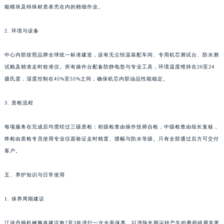
能模块及特殊材质表壳在内的精细作业。
湖南省湘潭市雨湖区莲城大道江诗丹顿售后服务中心（需提前预约）
湖南省益阳市赫山区桃花仑路江诗丹顿售后服务中心（需提前预约）
2. 环境与设备
湖南省永州市冷水滩区永州大道与中兴路交叉口江诗丹顿售后服务中心（需提前预约）
湖南省岳阳市岳阳楼区东茅岭路江诗丹顿售后服务中心（需提前预约）
中心内部按照品牌全球统一标准建造，设有无尘恒温装配车间、专用机芯测试台、防水测
湖南省张家界市永定区解放路江诗丹顿售后服务中心（需提前预约）
试舱及精准走时校准仪。所有操作台配备防静电垫与专业工具，环境温度维持在20至24
摄氏度，湿度控制在45%至55%之间，确保机芯内部油品性能稳定。
湖南省长沙市芙蓉区建湘路393号世茂环球金融中心写字楼10层1013室江诗丹顿售后服务中心（需提前预约）
湖南省株洲市芦淞区建设南路江诗丹顿售后服务中心（需提前预约）
3. 质检流程
甘肃省白银市白银区北京路江诗丹顿售后服务中心（需提前预约）
甘肃省定西市安定区解放路江诗丹顿售后服务中心（需提前预约）
每项服务在完成后均需经过三级质检：初级检查由操作技师自检，中级检查由组长复核，
甘肃省敦煌市沙州镇阳关中路江诗丹顿售后服务中心（需提前预约）
终检由质检专员使用专业仪器验证走时精度、摆幅与防水等级。只有全部通过后方可交付
甘肃省合作市人民街江诗丹顿售后服务中心（需提前预约）
客户。
甘肃省嘉峪关市雄关区新华中路江诗丹顿售后服务中心（需提前预约）
五、养护知识与日常使用
甘肃省金昌市金川区北京路江诗丹顿售后服务中心（需提前预约）
甘肃省酒泉市肃州区西大街江诗丹顿售后服务中心（需提前预约）
1. 保养周期建议
甘肃省临夏市城南街道团结路江诗丹顿售后服务中心（需提前预约）
甘肃省陇南市武都区人民路江诗丹顿售后服务中心（需提前预约）
江诗丹顿机械腕表建议每2至3年进行一次全面保养，以清除长期运转产生的磨损碎屑并更