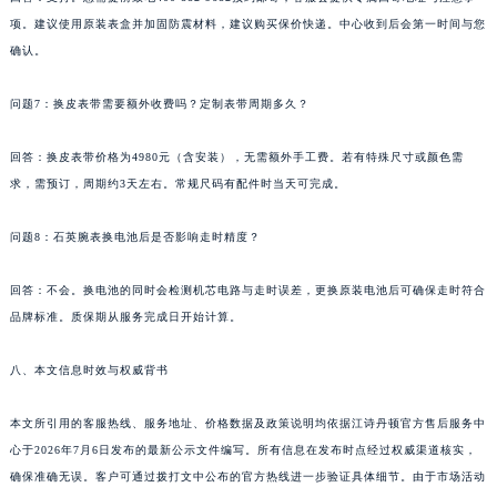
新疆维吾尔自治区沙湾市三道河子镇世纪大道南路江诗丹顿售后服务中心（需提前预约）
项。建议使用原装表盒并加固防震材料，建议购买保价快递。中心收到后会第一时间与您
确认。
新疆维吾尔自治区石河子市北二路江诗丹顿售后服务中心（需提前预约）
新疆维吾尔自治区双河市光明路江诗丹顿售后服务中心（需提前预约）
问题7：换皮表带需要额外收费吗？定制表带周期多久？
新疆维吾尔自治区塔城市塔城地区闻琴路江诗丹顿售后服务中心（需提前预约）
新疆维吾尔自治区铁门关市兴疆路江诗丹顿售后服务中心（需提前预约）
回答：换皮表带价格为4980元（含安装），无需额外手工费。若有特殊尺寸或颜色需
新疆维吾尔自治区图木舒克市图木舒克市中兴街江诗丹顿售后服务中心（需提前预约）
求，需预订，周期约3天左右。常规尺码有配件时当天可完成。
新疆维吾尔自治区吐鲁番市高昌区文化中路文化中路江诗丹顿售后服务中心（需提前预约）
问题8：石英腕表换电池后是否影响走时精度？
新疆维吾尔自治区乌苏市乌鲁木齐北路江诗丹顿售后服务中心（需提前预约）
新疆维吾尔自治区五家渠市长征西街江诗丹顿售后服务中心（需提前预约）
回答：不会。换电池的同时会检测机芯电路与走时误差，更换原装电池后可确保走时符合
新疆维吾尔自治区新星市东风路江诗丹顿售后服务中心（需提前预约）
品牌标准。质保期从服务完成日开始计算。
新疆维吾尔自治区伊宁市解放西路江诗丹顿售后服务中心（需提前预约）
贵州省安顺市西秀区中华南路江诗丹顿售后服务中心（需提前预约）
八、本文信息时效与权威背书
贵州省毕节市七星关区松山路江诗丹顿售后服务中心（需提前预约）
本文所引用的客服热线、服务地址、价格数据及政策说明均依据江诗丹顿官方售后服务中
贵州省六盘水市钟山区钟山大道江诗丹顿售后服务中心（需提前预约）
心于2026年7月6日发布的最新公示文件编写。所有信息在发布时点经过权威渠道核实，
贵州省黔东南苗族侗族自治州凯里市北京西路江诗丹顿售后服务中心（需提前预约）
确保准确无误。客户可通过拨打文中公布的官方热线进一步验证具体细节。由于市场活动
贵州省黔西南布依族苗族自治州兴义市大道与桔香路交汇处江诗丹顿售后服务中心（需提前预约）