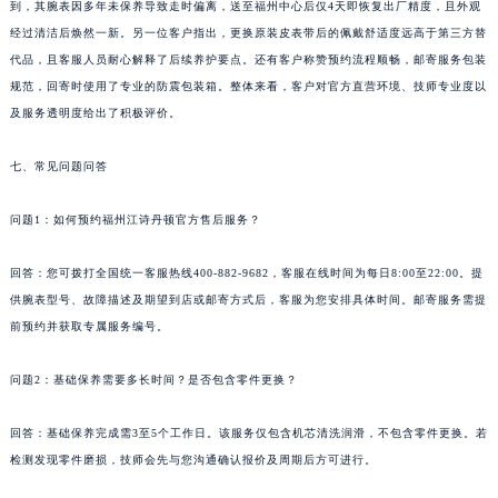
到，其腕表因多年未保养导致走时偏离，送至福州中心后仅4天即恢复出厂精度，且外观
青海省西宁市城西区海湖新区西关大道江诗丹顿售后服务中心（需提前预约）
经过清洁后焕然一新。另一位客户指出，更换原装皮表带后的佩戴舒适度远高于第三方替
青海省玉树藏族自治州结古镇胜利路江诗丹顿售后服务中心（需提前预约）
代品，且客服人员耐心解释了后续养护要点。还有客户称赞预约流程顺畅，邮寄服务包装
陕西省安康市汉滨区金州路江诗丹顿售后服务中心（需提前预约）
规范，回寄时使用了专业的防震包装箱。整体来看，客户对官方直营环境、技师专业度以
及服务透明度给出了积极评价。
陕西省宝鸡市渭滨区经二路江诗丹顿售后服务中心（需提前预约）
陕西省汉中市汉台区北大街江诗丹顿售后服务中心（需提前预约）
七、常见问题问答
陕西省商洛市商州区州城街江诗丹顿售后服务中心（需提前预约）
陕西省铜川市王益区红旗街江诗丹顿售后服务中心（需提前预约）
问题1：如何预约福州江诗丹顿官方售后服务？
陕西省渭南市临渭区东风大街江诗丹顿售后服务中心（需提前预约）
陕西省咸阳市秦都区沣西新城统一西路与白马河路交汇处江诗丹顿售后服务中心（需提前预约）
回答：您可拨打全国统一客服热线400-882-9682，客服在线时间为每日8:00至22:00。提
供腕表型号、故障描述及期望到店或邮寄方式后，客服为您安排具体时间。邮寄服务需提
陕西省延安市宝塔区中心街江诗丹顿售后服务中心（需提前预约）
前预约并获取专属服务编号。
陕西省榆林市榆阳区长兴路江诗丹顿售后服务中心（需提前预约）
新疆维吾尔自治区阿克苏市东大街江诗丹顿售后服务中心（需提前预约）
问题2：基础保养需要多长时间？是否包含零件更换？
新疆维吾尔自治区阿拉尔市胜利大道江诗丹顿售后服务中心（需提前预约）
新疆维吾尔自治区阿拉山口市友好路江诗丹顿售后服务中心（需提前预约）
回答：基础保养完成需3至5个工作日。该服务仅包含机芯清洗润滑，不包含零件更换。若
新疆维吾尔自治区阿勒泰市解放路江诗丹顿售后服务中心（需提前预约）
检测发现零件磨损，技师会先与您沟通确认报价及周期后方可进行。
新疆维吾尔自治区阿图什市光明路江诗丹顿售后服务中心（需提前预约）