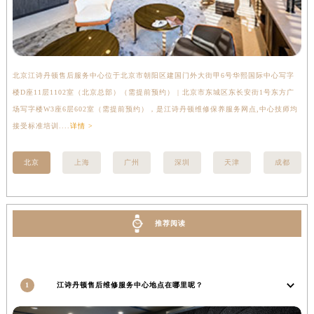
湖北省武汉市江汉区解放大道686号世界贸易大厦38层09室江诗丹顿售后服务中心（需提前预约）
广西省南宁市青秀区金湖路59号地王大厦12楼1224室江诗丹顿售后服务中心（需提前预约）
安徽省合肥市蜀山区潜山路111号万象城华润大厦B座12楼03室江诗丹顿售后服务中心（需提前预约）
福建省泉州市丰泽区宝洲路729号浦西万达中心写字楼A座7楼709室江诗丹顿售后服务中心（需提前预约）
北京江诗丹顿售后服务中心位于北京市朝阳区建国门外大街甲6号华熙国际中心写字
上
山东省青岛市南区山东路6号华润大厦B座22层04室江诗丹顿售后服务中心（需提前预约）
楼D座11层1102室（北京总部）（需提前预约） | 北京市东城区东长安街1号东方广
室
场写字楼W3座6层602室（需提前预约），是江诗丹顿维修保养服务网点,中心技师均
提
山东省烟台市芝罘区胜利路139号万达金融中心A座907室江诗丹顿售后服务中心（需提前预约）
接受标准培训....
详情 >
吉林省长春市朝阳区西安大路727号中银大厦A座(旺进大厦)18层09室江诗丹顿售后服务中心（需提前预约）
贵州省贵阳市南明区都司高架桥路33号亨特国际金融中心14楼14D江诗丹顿售后服务中心（需提前预约）
北京
上海
广州
深圳
天津
成都
云南省昆明市盘龙区北京路928号同德昆明广场写字楼10层06室江诗丹顿售后服务中心（需提前预约）
河北省石家庄市长安区中山东路39号勒泰中心写字楼B座13层07室江诗丹顿售后服务中心（需提前预约）
陕西省西安市碑林区南关正街88号华侨城长安国际中心E座6楼10室江诗丹顿售后服务中心（需提前预约）
推荐阅读
海南省海口市龙华区金贸东路5号海口华润大厦B座17层1707室江诗丹顿售后服务中心（需提前预约）
河北省唐山市路南区新华东道100号万达广场写字楼A座10层1002室江诗丹顿售后服务中心（需提前预约）
台州市椒江区东海大道1800号腾达中心东1幢20楼2002室江诗丹顿售后服务中心（需提前预约）
1
江诗丹顿售后维修服务中心地点在哪里呢？
呼和浩特市玉泉区大学西街70号华润万象城写字楼（鄂尔多斯大厦）23层2326室江诗丹顿售后服务中心（需提前预约）
兰州市七里河区西津西路16号兰州中心写字楼21层2102室江诗丹顿售后服务中心（需提前预约）