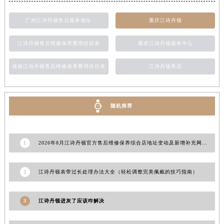
广州江诗丹顿售后服务地址
重庆江诗丹顿
江诗丹顿售后维修保养费用价目表
重庆江诗丹顿服务中心
成都江诗丹顿售后维修保养费用价目表
江诗丹顿售后
随机推荐
1
2026年8月江诗丹顿官方售后维修保养综合店地址变动及新增补充网点文本
2
江诗丹顿表带过长处理办法大全（轻松调整完美佩戴的技巧指南）
3
江诗丹顿进灰了应该咋解决