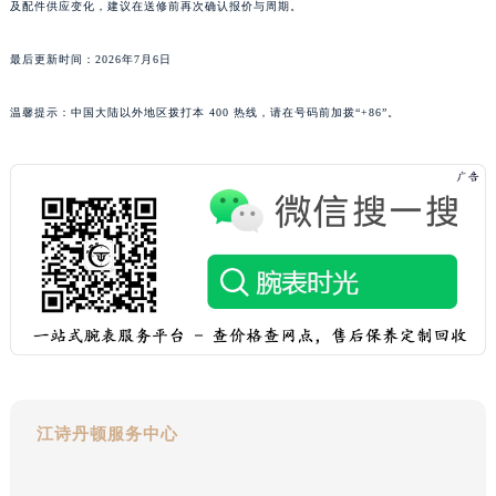
及配件供应变化，建议在送修前再次确认报价与周期。
贵州省铜仁市碧江区民主路江诗丹顿售后服务中心（需提前预约）
贵州省遵义市红花岗区共青大道与嵩山路交叉口江诗丹顿售后服务中心（需提前预约）
最后更新时间：2026年7月6日
四川省阿坝州市马尔康市团结街江诗丹顿售后服务中心（需提前预约）
温馨提示：中国大陆以外地区拨打本 400 热线，请在号码前加拨“+86”。
四川省巴中市巴州区江北大道江诗丹顿售后服务中心（需提前预约）
四川省成都市锦江区人民东路6号SAC东原中心24层2406B室江诗丹顿售后服务中心（需提前预约）
四川省达州市通川区中心广场、老车坝江诗丹顿售后服务中心（需提前预约）
四川省德阳市旌阳区长江西路、南街江诗丹顿售后服务中心（需提前预约）
四川省甘孜州市康定市情歌广场、箭炉街江诗丹顿售后服务中心（需提前预约）
四川省广安市广安区建安南路江诗丹顿售后服务中心（需提前预约）
四川省广元市利州区老城南北街、东大街江诗丹顿售后服务中心（需提前预约）
四川省乐山市市中区嘉定中路江诗丹顿售后服务中心（需提前预约）
四川省凉山州市西昌市大巷口下街江诗丹顿售后服务中心（需提前预约）
四川省泸州市江阳区治平路江诗丹顿售后服务中心（需提前预约）
四川省眉山市东坡区三苏路江诗丹顿售后服务中心（需提前预约）
江诗丹顿服务中心
四川省绵阳市涪城区翠花街江诗丹顿售后服务中心（需提前预约）
四川省南充市高坪区江东大道江诗丹顿售后服务中心（需提前预约）