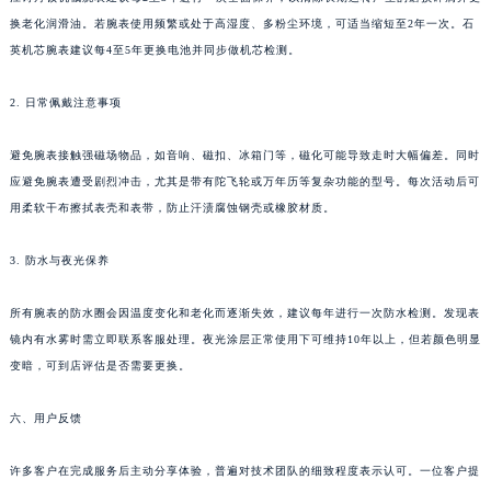
甘肃省平凉市崆峒区西大街江诗丹顿售后服务中心（需提前预约）
换老化润滑油。若腕表使用频繁或处于高湿度、多粉尘环境，可适当缩短至2年一次。石
英机芯腕表建议每4至5年更换电池并同步做机芯检测。
甘肃省庆阳市西峰区南大街江诗丹顿售后服务中心（需提前预约）
甘肃省天水市秦州区民主路江诗丹顿售后服务中心（需提前预约）
2. 日常佩戴注意事项
甘肃省武威市凉州区迎宾路江诗丹顿售后服务中心（需提前预约）
甘肃省张掖市甘州区民乐北路江诗丹顿售后服务中心（需提前预约）
避免腕表接触强磁场物品，如音响、磁扣、冰箱门等，磁化可能导致走时大幅偏差。同时
宁夏回族自治区固原市原州区文化街江诗丹顿售后服务中心（需提前预约）
应避免腕表遭受剧烈冲击，尤其是带有陀飞轮或万年历等复杂功能的型号。每次活动后可
宁夏回族自治区石嘴山市大武口区贺兰山路江诗丹顿售后服务中心（需提前预约）
用柔软干布擦拭表壳和表带，防止汗渍腐蚀钢壳或橡胶材质。
宁夏回族自治区吴忠市利通区开元大道江诗丹顿售后服务中心（需提前预约）
3. 防水与夜光保养
宁夏回族自治区银川市兴庆区新华东路97号新百中心C馆一层C1-18号商铺江诗丹顿售后服务中心（需提前预约）
宁夏回族自治区中卫市沙坡头区鼓楼东街江诗丹顿售后服务中心（需提前预约）
所有腕表的防水圈会因温度变化和老化而逐渐失效，建议每年进行一次防水检测。发现表
青海省果洛藏族自治州玛沁县团结路江诗丹顿售后服务中心（需提前预约）
镜内有水雾时需立即联系客服处理。夜光涂层正常使用下可维持10年以上，但若颜色明显
青海省海北藏族自治州海晏县将军路江诗丹顿售后服务中心（需提前预约）
变暗，可到店评估是否需要更换。
青海省海东市乐都区滨河路江诗丹顿售后服务中心（需提前预约）
六、用户反馈
青海省海南藏族自治州共和县青海湖大街江诗丹顿售后服务中心（需提前预约）
青海省海西蒙古族藏族自治州德令哈市柴达木路江诗丹顿售后服务中心（需提前预约）
许多客户在完成服务后主动分享体验，普遍对技术团队的细致程度表示认可。一位客户提
青海省黄南藏族自治州同仁市德合隆路江诗丹顿售后服务中心（需提前预约）