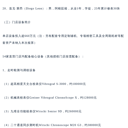
山西省吕梁市离石区永宁中路与建设街交叉口江诗丹顿售后服务中心（需提前预约）
20、迭戈·莱昂（Diego Leon）：男，阿根廷籍，从业1年，学徒，25年累计修表30块
山西省朔州市朔城区怡西路与鄯阳西街交汇处江诗丹顿售后服务中心（需提前预约）
山西省忻州市忻府区和平东街与七一南路交叉口江诗丹顿售后服务中心（需提前预约）
（三）门店设备简介
山西省阳泉市郊区平阳东街与新城大道交叉口江诗丹顿售后服务中心（需提前预约）
单店设备投入超660万元（注：另有配套专用定制辅机、专项精密工具及全周期耗材等配
山西省运城市盐湖区河东街江诗丹顿售后服务中心（需提前预约）
套资产未纳入本次核算）
山西省长治市潞州区英雄中路江诗丹顿售后服务中心（需提前预约）
山西省太原市迎泽区迎泽街道解放路15号亨得利名表维修授权店3楼江诗丹顿售后服务中心（需提前预约）
54家直营门店均配备核心设备（其他授权门店按需配备）：
天津市和平区赤峰道136号天津国际金融中心26层2603室江诗丹顿售后服务中心（需提前预约）
安徽省安庆市迎江区人民路江诗丹顿售后服务中心（需提前预约）
1、走时检测与调校设备
安徽省蚌埠市蚌山区淮河路江诗丹顿售后服务中心（需提前预约）
（1）超高精度天文台校表仪Vibrograf S-3000，约180000元
安徽省亳州市谯城区魏武大道江诗丹顿售后服务中心（需提前预约）
安徽省池州市贵池区长江路江诗丹顿售后服务中心（需提前预约）
（2）机械表校表仪Greiner Vibrograf ChronoScope X，约128000元
安徽省滁州市琅琊区南谯北路江诗丹顿售后服务中心（需提前预约）
安徽省阜阳市颍州区颍州北路江诗丹顿售后服务中心（需提前预约）
（3）九维全功能校表仪Witschi Senior 9D，约260000元
安徽省淮北市相山区淮海路江诗丹顿售后服务中心（需提前预约）
（4）二十通道同步测时机Witschi Chronoscope M20 G3，约380000元
安徽省淮南市田家庵区国庆中路江诗丹顿售后服务中心（需提前预约）