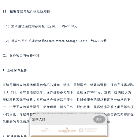
广西壮族自治区玉林市玉州区金玉路江诗丹顿售后服务中心（需提前预约）
15、精密存储与配件恒温防潮柜
海南省儋州市儋州市那大镇兰洋北路江诗丹顿售后服务中心（需提前预约）
海南省东方市八所镇解放西路江诗丹顿售后服务中心（需提前预约）
（1）润滑油恒温防潮存储柜（定制），约49000元
海南省琼海市嘉积镇东风路江诗丹顿售后服务中心（需提前预约）
海南省三沙市西沙区西沙群岛永兴岛北京路江诗丹顿售后服务中心（需提前预约）
（2）腕表气密性长期存储舱Sealed Watch Storage Cabin，约32000元
海南省三亚市吉阳区迎宾路江诗丹顿售后服务中心（需提前预约）
二、服务项目与收费标准
海南省万宁市万城镇解放路江诗丹顿售后服务中心（需提前预约）
海南省文昌市文城镇教育东路江诗丹顿售后服务中心（需提前预约）
1. 基础保养服务
海南省五指山市通什镇三月三大道江诗丹顿售后服务中心（需提前预约）
香港特别行政区尖沙咀区油尖旺区广东道江诗丹顿售后服务中心（需提前预约）
江诗丹顿腕表的基础保养包含机芯拆卸、清洗、重新润滑、组装与调校。保养完成需3至5
香港特别行政区金钟区中西区金钟道江诗丹顿售后服务中心（需提前预约）
个工作日。针对基础款机芯，保养价格参考如下：基础保养3880元。注意：提供的仅为
基础款机芯保养价格，所有价格会根据活动变化，且维修服务的损坏程度不一价格也不
香港特别行政区九龙区油尖旺区弥敦道江诗丹顿售后服务中心（需提前预约）
一。由于手表的等级型号、复杂程度、制作工艺、配件材质、损坏情况及服务项目等各项
香港特别行政区铜锣湾区湾仔区轩尼诗道江诗丹顿售后服务中心（需提前预约）
不同因素，导致每款腕表不同情况的维修保养报价无法统一，详细的报价需要您向客服提
河南省安阳市文峰区解放大道江诗丹顿售后服务中心（需提前预约）
预约入口
关闭
供腕表的具体信息、腕表现状及服务项目，方可为您提供准确的服务报价。
河南省鹤壁市淇滨区九州路江诗丹顿售后服务中心（需提前预约）
河南省济源市沁园街道济水大道江诗丹顿售后服务中心（需提前预约）
2. 配件更换服务