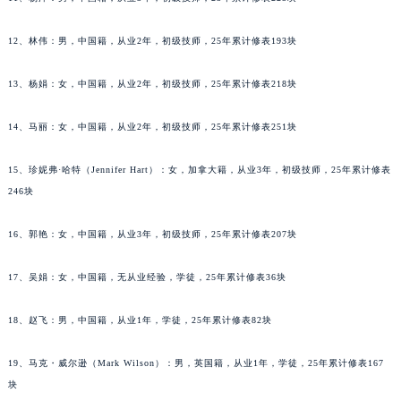
河北省保定市竞秀区朝阳北大街北国先天下江诗丹顿售后服务中心（需提前预约）
12、林伟：男，中国籍，从业2年，初级技师，25年累计修表193块
内蒙古自治区阿拉善盟市左旗土尔扈特大街江诗丹顿售后服务中心（需提前预约）
内蒙古自治区巴彦淖尔市临河区新华街江诗丹顿售后服务中心（需提前预约）
13、杨娟：女，中国籍，从业2年，初级技师，25年累计修表218块
内蒙古自治区包头市青山区幸福路甲3号王府井百货名表维修江诗丹顿售后服务中心（需提前预约）
内蒙古自治区赤峰市红山区哈达街江诗丹顿售后服务中心（需提前预约）
14、马丽：女，中国籍，从业2年，初级技师，25年累计修表251块
内蒙古自治区鄂尔多斯市东胜区伊金霍洛街江诗丹顿售后服务中心（需提前预约）
内蒙古自治区呼伦贝尔市海拉尔区中央街江诗丹顿售后服务中心（需提前预约）
15、珍妮弗·哈特（Jennifer Hart）：女，加拿大籍，从业3年，初级技师，25年累计修表
246块
内蒙古自治区通辽市科尔沁区明仁大街江诗丹顿售后服务中心（需提前预约）
内蒙古自治区乌海市海勃湾区人民南路江诗丹顿售后服务中心（需提前预约）
16、郭艳：女，中国籍，从业3年，初级技师，25年累计修表207块
内蒙古自治区乌兰察布市集宁区恩和大街江诗丹顿售后服务中心（需提前预约）
内蒙古自治区锡林郭勒盟市锡林浩特市光明街与额尔敦路交叉口江诗丹顿售后服务中心（需提前预约）
17、吴娟：女，中国籍，无从业经验，学徒，25年累计修表36块
内蒙古自治区兴安盟市乌兰浩特市兴安大街江诗丹顿售后服务中心（需提前预约）
山西省大同市平城区迎宾街江诗丹顿售后服务中心（需提前预约）
18、赵飞：男，中国籍，从业1年，学徒，25年累计修表82块
山西省晋城市城区黄华街江诗丹顿售后服务中心（需提前预约）
19、马克・威尔逊（Mark Wilson）：男，英国籍，从业1年，学徒，25年累计修表167
山西省晋中市榆次区顺城街江诗丹顿售后服务中心（需提前预约）
块
山西省临汾市尧都区解放路江诗丹顿售后服务中心（需提前预约）