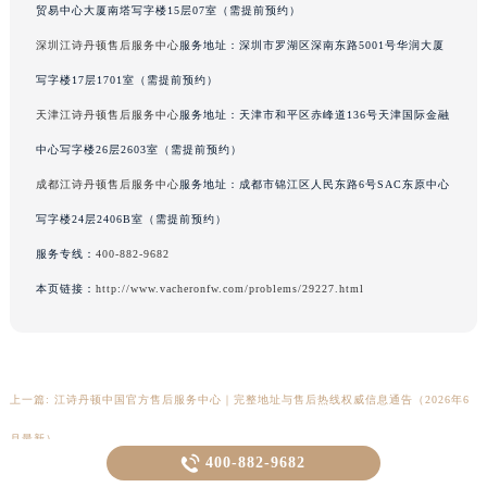
贸易中心大厦南塔写字楼15层07室（需提前预约）
深圳江诗丹顿售后服务中心
服务地址：深圳市罗湖区深南东路5001号华润大厦
写字楼17层1701室（需提前预约）
天津江诗丹顿售后服务中心
服务地址：天津市和平区赤峰道136号天津国际金融
中心写字楼26层2603室（需提前预约）
成都江诗丹顿售后服务中心
服务地址：成都市锦江区人民东路6号SAC东原中心
写字楼24层2406B室（需提前预约）
服务专线：
400-882-9682
本页链接：
http://www.vacheronfw.com/problems/29227.html
上一篇:
江诗丹顿中国官方售后服务中心｜完整地址与售后热线权威信息通告（2026年6
月最新）

400-882-9682
下一篇:
江诗丹顿中国官方售后服务中心｜详细地址与售后热线电话权威信息声明（2026