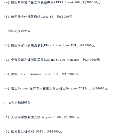
（4）德国蔡司复消色差体视显微镜ZEISS Stemi 508，约380000元
广东省韶关市武江区芙蓉新区与老城中心交汇处江诗丹顿售后服务中心（需提前预约）
广东省深圳市罗湖区深南东路5001号华润大厦17层1701室江诗丹顿售后服务中心（需提前预约）
（5）德国徕卡体视显微镜Leica S9，约85000元
广东省阳江市江城区东风一路江诗丹顿售后服务中心（需提前预约）
广东省云浮市云城区金山路江诗丹顿售后服务中心（需提前预约）
6、清洗与保养设备
广东省湛江市赤坎区观海北路江诗丹顿售后服务中心（需提前预约）
（1）德国埃尔玛旗舰洗表机Elma Elmasolvex RM，约78000元
广东省肇庆市端州区信安大道与砚都大道交汇处江诗丹顿售后服务中心（需提前预约）
广西壮族自治区百色市右江区中山二路江诗丹顿售后服务中心（需提前预约）
（2）全数控超声波清洗工作站Elma S1800 Premium，约245000元
广西壮族自治区北海市海城区北京路江诗丹顿售后服务中心（需提前预约）
广西壮族自治区崇左市江州区石景林街道友谊大道与丽川路交汇处江诗丹顿售后服务中心（需提前预约）
（3）德国Elma Elmasonic Select 900，约192000元
广西壮族自治区防城港市港口区金花茶大道江诗丹顿售后服务中心（需提前预约）
（4）瑞士Bergeon保养专用精密工作台机组Bergeon 7042-1，约36000元
广西壮族自治区贵港市港北区港城街道布山大道与仙衣路交叉口江诗丹顿售后服务中心（需提前预约）
广西壮族自治区桂林市秀峰区红岭路江诗丹顿售后服务中心（需提前预约）
7、抛光与翻新设备
广西壮族自治区河池市金城江区金城江街道朝阳路江诗丹顿售后服务中心（需提前预约）
广西壮族自治区贺州市八步区城东街道灵峰南路江诗丹顿售后服务中心（需提前预约）
（1）无尘隔尘旗舰抛光机Bergeon 6680，约69000元
广西壮族自治区来宾市兴宾区桂中大道江诗丹顿售后服务中心（需提前预约）
广西壮族自治区柳州市城中区中山中路江诗丹顿售后服务中心（需提前预约）
（2）线性拉丝机MKS 9050，约96000元