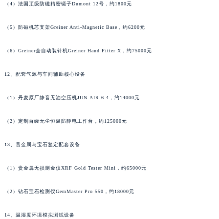
（4）法国顶级防磁精密镊子Dumont 12号，约1800元
河南省驻马店市驿城区乐山大道与置地大道交叉口江诗丹顿售后服务中心（需提前预约）
湖北省鄂州市鄂城区文星大道江诗丹顿售后服务中心（需提前预约）
（5）防磁机芯支架Greiner Anti-Magnetic Base，约6200元
湖北省黄冈市黄州区赤壁大道江诗丹顿售后服务中心（需提前预约）
湖北省黄石市黄石港区武汉路江诗丹顿售后服务中心（需提前预约）
（6）Greiner全自动装针机Greiner Hand Fitter X，约75000元
湖北省荆门市东宝中天街步行街江诗丹顿售后服务中心（需提前预约）
12、配套气源与车间辅助核心设备
湖北省荆州市荆州区荆中路江诗丹顿售后服务中心（需提前预约）
湖北省十堰市茅箭区人民北路江诗丹顿售后服务中心（需提前预约）
（1）丹麦原厂静音无油空压机JUN-AIR 6-4，约14000元
湖北省随州市曾都区青年路江诗丹顿售后服务中心（需提前预约）
湖北省咸宁市咸安区长安大道江诗丹顿售后服务中心（需提前预约）
（2）定制百级无尘恒温防静电工作台，约125000元
湖北省襄阳市樊城区长虹路与人民路交叉口江诗丹顿售后服务中心（需提前预约）
13、贵金属与宝石鉴定配套设备
湖北省孝感市孝南区复兴大道江诗丹顿售后服务中心（需提前预约）
湖北省宜昌市西陵区夷陵大道与港窑路江诗丹顿售后服务中心（需提前预约）
（1）贵金属无损测金仪XRF Gold Tester Mini，约65000元
湖南省常德市武陵区人民路江诗丹顿售后服务中心（需提前预约）
湖南省郴州市北湖区国庆北路江诗丹顿售后服务中心（需提前预约）
（2）钻石宝石检测仪GemMaster Pro 550，约18000元
湖南省衡阳市雁峰区解放路江诗丹顿售后服务中心（需提前预约）
湖南省怀化市鹤城区迎丰中路江诗丹顿售后服务中心（需提前预约）
14、温湿度环境模拟测试设备