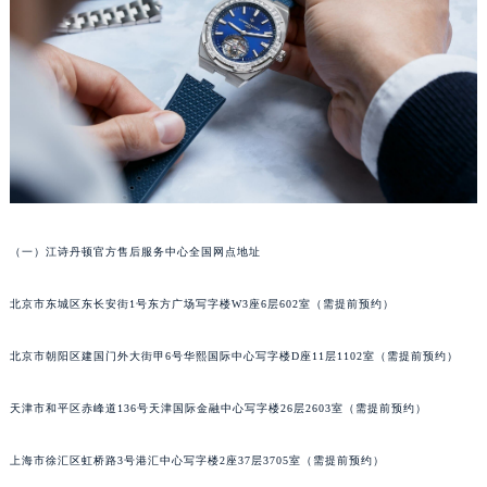
郑州市二七区铭功路10号华润大厦写字楼29层2905室（需提前预约）
太原市迎泽区解放路15号亨得利名表服务中心（品牌授权店）3层整层（需提前预约）
沈阳市沈河区中街路137号亨得利名表服务中心（品牌授权店）1层整层（需提前预约）
沈阳市沈河区中街路83号亨得利名表服务中心（品牌授权店）1层整层（需提前预约）
乌鲁木齐市天山区红山路26号时代广场（CCMALL）C座17层17-B（需提前预约）
温州市鹿城区锦绣路1067号置信广场10层1015室（需提前预约）
哈尔滨市道里区友谊西路600号富力中心T2座写字楼29层03室（需提前预约）
大连市中山区人民路15号国际金融大厦7层G室（需提前预约）
（一）江诗丹顿官方售后服务中心全国网点地址
佛山市禅城区季华五路57号万科金融中心C座12层1205室（需提前预约）
东莞市东城街道鸿福东路1号民盈国贸中心T1写字楼9层907室（需提前预约）
北京市东城区东长安街1号东方广场写字楼W3座6层602室（需提前预约）
无锡市梁溪区人民中路139号恒隆广场写字楼1座11层1104室（需提前预约）
南通市崇川区工农路57号圆融广场写字楼16层1603室（需提前预约）
北京市朝阳区建国门外大街甲6号华熙国际中心写字楼D座11层1102室（需提前预约）
苏州市苏州工业园区星港街199号苏州中心办公楼C座22层08室（需提前预约）
天津市和平区赤峰道136号天津国际金融中心写字楼26层2603室（需提前预约）
武汉市江汉区解放大道686号世界贸易大厦38层09室（需提前预约）
南宁市青秀区金湖路59号地王大厦12楼1224室（需提前预约）
上海市徐汇区虹桥路3号港汇中心写字楼2座37层3705室（需提前预约）
合肥市蜀山区潜山路111号万象城华润大厦B座12楼03室（需提前预约）