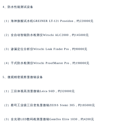
澳门省路氹城市金光大道江诗丹顿售后服务中心（需提前预约）
4、防水性能测试设备
澳门特别行政区望德堂区塔石广场江诗丹顿售后服务中心（需提前预约）
（1）海神旗舰试水机GREINER LT-121 Poseidon，约220000元
福建省福州市鼓楼区五四路128-1号恒力城写字楼15层03室江诗丹顿售后服务中心（需提前预约）
福建省厦门市思明区湖滨东路95号万象城华润大厦B座11层1104室江诗丹顿售后服务中心（需提前预约）
（2）全自动智能防水检测仪Witschi ALC2000，约145000元
广东省潮州市潮安区新风路与潮汕路交汇处江诗丹顿售后服务中心（需提前预约）
广东省广州市天河区天河路230号万菱汇国际中心A塔7层704室江诗丹顿售后服务中心（需提前预约）
（3）渗漏定位分析仪Witschi Leak Finder Pro，约90000元
广东省广州市越秀区环市东路371-375号世界贸易中心大厦南塔15层1507室江诗丹顿售后服务中心（需提前预约）
广东省河源市源城区越王大道江诗丹顿售后服务中心（需提前预约）
（4）干式防水检测仪Witschi ProofMaster Pro，约198000元
广东省惠州市惠城区江北文昌一路7号华贸大厦1座30层3005室江诗丹顿售后服务中心（需提前预约）
5、微观精密观察显微镜设备
广东省江门市蓬江区广场西路江诗丹顿售后服务中心（需提前预约）
广东省揭阳市榕城进贤门步行街江诗丹顿售后服务中心（需提前预约）
（1）三目体视高清显微镜Leica S6D，约320000元
广东省茂名市电白区水东街道迎宾大道江诗丹顿售后服务中心（需提前预约）
广东省梅州市梅江区金燕大道江诗丹顿售后服务中心（需提前预约）
（2）蔡司工业级三目变焦显微镜ZEISS Stemi 305，约185000元
广东省清远市清城区湖西路江诗丹顿售后服务中心（需提前预约）
（3）全光谱LED数码检测显微镜GemOro Elite 1030，约4200元
广东省汕头市龙湖区长平路江诗丹顿售后服务中心（需提前预约）
广东省汕尾市城区香洲街道园林社区翠园街江诗丹顿售后服务中心（需提前预约）