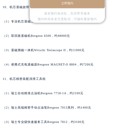
立即预约
河南省鹤壁市淇滨区九州路江诗丹顿售后服务中心（需提前预约）
10、机芯退磁故障修复设备
提前预约免排队，到店即享服务
河南省济源市沁园街道济水大道江诗丹顿售后服务中心（需提前预约）
预约时间有变无需取消，可随时重新预约
（1）专业机芯退磁工作站Witschi Demag 300，约132000元
河南省焦作市解放区解放路江诗丹顿售后服务中心（需提前预约）
河南省开封市鼓楼区中山路江诗丹顿售后服务中心（需提前预约）
（2）双回路退磁机Bergeon 6500，约48000元
河南省洛阳市西工区中州中路与解放路交叉口江诗丹顿售后服务中心（需提前预约）
河南省漯河市源汇区交通路江诗丹顿售后服务中心（需提前预约）
（3）退磁测磁一体机Witschi Teslascope II，约11000元
河南省南阳市宛城区范蠡东路与南都路交叉口江诗丹顿售后服务中心（需提前预约）
河南省平顶山市卫东区建设路江诗丹顿售后服务中心（需提前预约）
（4）便携式充电退磁器Bergeon MAGNET-O 8804，约7200元
河南省濮阳市大华龙区开州路绿城路交叉口江诗丹顿售后服务中心（需提前预约）
11、机芯精密装配润滑工具组
河南省三门峡市湖滨区和平路江诗丹顿售后服务中心（需提前预约）
河南省商丘市梁园区神火大道江诗丹顿售后服务中心（需提前预约）
（1）瑞士自动精准点油机Bergeon 7718-1A，约2100元
河南省新乡市红旗区人民路江诗丹顿售后服务中心（需提前预约）
河南省信阳市浉河区东方红大道江诗丹顿售后服务中心（需提前预约）
（2）瑞士高端精密手动点油笔Bergeon 7013系列，约1400元
河南省许昌市魏都区建安大道与八龙路交叉口江诗丹顿售后服务中心（需提前预约）
（3）瑞士专业级快速服务工具Bergeon 7812，约3100元
河南省郑州市二七区民主路10号华润大厦29层2905室江诗丹顿售后服务中心（需提前预约）
河南省周口市川汇区七一路江诗丹顿售后服务中心（需提前预约）