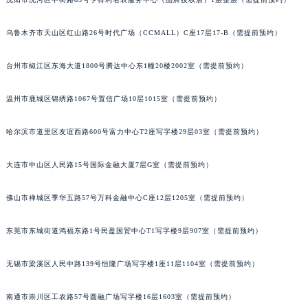
北京市朝阳区建国门外大街甲6号华熙国际中心D座11层1102室江诗丹顿售后服务中心（北京总部）（需提前预约）
北京市东城区东长安街1号王府井东方广场W3座6层602室江诗丹顿售后服务中心（需提前预约）
乌鲁木齐市天山区红山路26号时代广场（CCMALL）C座17层17-B（需提前预约）
河北省保定市竞秀区朝阳北大街北国先天下江诗丹顿售后服务中心（需提前预约）
台州市椒江区东海大道1800号腾达中心东1幢20楼2002室（需提前预约）
内蒙古自治区阿拉善盟市左旗土尔扈特大街江诗丹顿售后服务中心（需提前预约）
内蒙古自治区巴彦淖尔市临河区新华街江诗丹顿售后服务中心（需提前预约）
温州市鹿城区锦绣路1067号置信广场10层1015室（需提前预约）
内蒙古自治区包头市青山区幸福路甲3号王府井百货名表维修江诗丹顿售后服务中心（需提前预约）
内蒙古自治区赤峰市红山区哈达街江诗丹顿售后服务中心（需提前预约）
哈尔滨市道里区友谊西路600号富力中心T2座写字楼29层03室（需提前预约）
内蒙古自治区鄂尔多斯市东胜区伊金霍洛街江诗丹顿售后服务中心（需提前预约）
大连市中山区人民路15号国际金融大厦7层G室（需提前预约）
内蒙古自治区呼伦贝尔市海拉尔区中央街江诗丹顿售后服务中心（需提前预约）
内蒙古自治区通辽市科尔沁区明仁大街江诗丹顿售后服务中心（需提前预约）
佛山市禅城区季华五路57号万科金融中心C座12层1205室（需提前预约）
内蒙古自治区乌海市海勃湾区人民南路江诗丹顿售后服务中心（需提前预约）
内蒙古自治区乌兰察布市集宁区恩和大街江诗丹顿售后服务中心（需提前预约）
东莞市东城街道鸿福东路1号民盈国贸中心T1写字楼9层907室（需提前预约）
内蒙古自治区锡林郭勒盟市锡林浩特市光明街与额尔敦路交叉口江诗丹顿售后服务中心（需提前预约）
内蒙古自治区兴安盟市乌兰浩特市兴安大街江诗丹顿售后服务中心（需提前预约）
无锡市梁溪区人民中路139号恒隆广场写字楼1座11层1104室（需提前预约）
山西省大同市平城区迎宾街江诗丹顿售后服务中心（需提前预约）
南通市崇川区工农路57号圆融广场写字楼16层1603室（需提前预约）
山西省晋城市城区黄华街江诗丹顿售后服务中心（需提前预约）