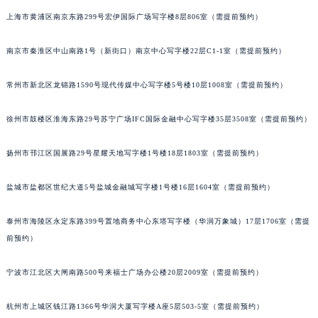
泉州市丰泽区宝洲路729号浦西万达中心写字楼A座7楼709室（需提前预约）
上海市黄浦区南京东路299号宏伊国际广场写字楼8层806室（需提前预约）
青岛市南区山东路6号华润大厦B座22层04室（需提前预约）
南京市秦淮区中山南路1号（新街口）南京中心写字楼22层C1-1室（需提前预约）
烟台市芝罘区胜利路139号万达金融中心A座907室（需提前预约）
长春市朝阳区西安大路727号中银大厦A座(旺进大厦)18层09室（需提前预约）
常州市新北区龙锦路1590号现代传媒中心写字楼5号楼10层1008室（需提前预约）
贵阳市南明区都司高架桥路33号亨特国际金融中心14楼14D（需提前预约）
昆明市盘龙区北京路928号同德昆明广场写字楼10层06室（需提前预约）
徐州市鼓楼区淮海东路29号苏宁广场IFC国际金融中心写字楼35层3508室（需提前预约）
石家庄市长安区中山东路39号勒泰中心写字楼B座13层07室（需提前预约）
西安市碑林区南关正街88号华侨城长安国际中心E座6楼10室（需提前预约）
扬州市邗江区国展路29号星耀天地写字楼1号楼18层1803室（需提前预约）
海口市龙华区金贸东路5号海口华润大厦B座17层1707室（需提前预约）
盐城市盐都区世纪大道5号盐城金融城写字楼1号楼16层1604室（需提前预约）
唐山市路南区新华东道100号万达广场写字楼A座10层1002室（需提前预约）
台州市椒江区东海大道1800号腾达中心东1幢20楼2002室（需提前预约）
泰州市海陵区永定东路399号置地商务中心东塔写字楼（华润万象城）17层1706室（需提
内蒙古自治区呼和浩特市玉泉区大学西街70号华润万象城写字楼（鄂尔多斯大厦）23层2326室（需提前预约）
前预约）
甘肃省兰州市七里河区西津西路16号兰州中心写字楼21层2102室（需提前预约）
重庆市解放碑渝中区民权路28号英利国际金融中心写字楼20层01室（需提前预约）
宁波市江北区大闸南路500号来福士广场办公楼20层2009室（需提前预约）
黑龙江省大庆市萨尔图区会战大街江诗丹顿售后服务中心（需提前预约）
杭州市上城区钱江路1366号华润大厦写字楼A座5层503-5室（需提前预约）
黑龙江省鹤岗市向阳区红军路江诗丹顿售后服务中心（需提前预约）