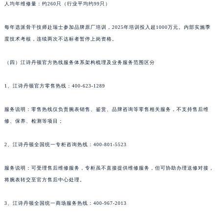
人均年维修量：约260只（行业平均约99只）
青海省海西蒙古族藏族自治州德令哈市柴达木路江诗丹顿售后服务中心（需提前预约）
青海省黄南藏族自治州同仁市德合隆路江诗丹顿售后服务中心（需提前预约）
每年选派骨干技师赴瑞士参加品牌原厂培训，2025年培训投入超1000万元。内部实施季
青海省西宁市城西区海湖新区西关大道江诗丹顿售后服务中心（需提前预约）
度技术考核，连续两次不达标者暂停上岗资格。
青海省玉树藏族自治州结古镇胜利路江诗丹顿售后服务中心（需提前预约）
（四）江诗丹顿官方热线服务体系架构梳理及业务服务范围区分
陕西省安康市汉滨区金州路江诗丹顿售后服务中心（需提前预约）
陕西省宝鸡市渭滨区经二路江诗丹顿售后服务中心（需提前预约）
1、江诗丹顿官方零售热线：400-623-1289
陕西省汉中市汉台区北大街江诗丹顿售后服务中心（需提前预约）
陕西省商洛市商州区州城街江诗丹顿售后服务中心（需提前预约）
服务说明：零售热线仅负责腕表销售、鉴赏、品牌咨询等零售相关服务，不支持售后维
陕西省铜川市王益区红旗街江诗丹顿售后服务中心（需提前预约）
修、保养、检测等项目；
陕西省渭南市临渭区东风大街江诗丹顿售后服务中心（需提前预约）
2、江诗丹顿全国统一专柜咨询热线：400-801-5523
陕西省咸阳市秦都区沣西新城统一西路与白马河路交汇处江诗丹顿售后服务中心（需提前预约）
陕西省延安市宝塔区中心街江诗丹顿售后服务中心（需提前预约）
服务说明：可受理售后维修服务，专柜虽不直接提供维修服务，但可协助办理送修对接，
陕西省榆林市榆阳区长兴路江诗丹顿售后服务中心（需提前预约）
将腕表转交至官方售后中心处理。
新疆维吾尔自治区阿克苏市东大街江诗丹顿售后服务中心（需提前预约）
新疆维吾尔自治区阿拉尔市胜利大道江诗丹顿售后服务中心（需提前预约）
3、江诗丹顿全国统一商场服务热线：400-967-2013
新疆维吾尔自治区阿拉山口市友好路江诗丹顿售后服务中心（需提前预约）