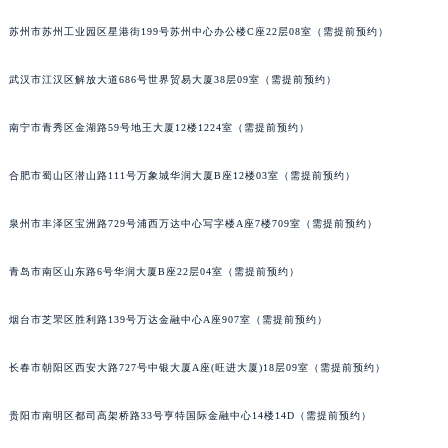
山西省晋中市榆次区顺城街江诗丹顿售后服务中心（需提前预约）
苏州市苏州工业园区星港街199号苏州中心办公楼C座22层08室（需提前预约）
山西省临汾市尧都区解放路江诗丹顿售后服务中心（需提前预约）
山西省吕梁市离石区永宁中路与建设街交叉口江诗丹顿售后服务中心（需提前预约）
武汉市江汉区解放大道686号世界贸易大厦38层09室（需提前预约）
山西省朔州市朔城区怡西路与鄯阳西街交汇处江诗丹顿售后服务中心（需提前预约）
南宁市青秀区金湖路59号地王大厦12楼1224室（需提前预约）
山西省忻州市忻府区和平东街与七一南路交叉口江诗丹顿售后服务中心（需提前预约）
山西省阳泉市郊区平阳东街与新城大道交叉口江诗丹顿售后服务中心（需提前预约）
合肥市蜀山区潜山路111号万象城华润大厦B座12楼03室（需提前预约）
山西省运城市盐湖区河东街江诗丹顿售后服务中心（需提前预约）
山西省长治市潞州区英雄中路江诗丹顿售后服务中心（需提前预约）
泉州市丰泽区宝洲路729号浦西万达中心写字楼A座7楼709室（需提前预约）
山西省太原市迎泽区迎泽街道解放路15号亨得利名表维修授权店3楼江诗丹顿售后服务中心（需提前预约）
天津市和平区赤峰道136号天津国际金融中心26层2603室江诗丹顿售后服务中心（需提前预约）
青岛市南区山东路6号华润大厦B座22层04室（需提前预约）
安徽省安庆市迎江区人民路江诗丹顿售后服务中心（需提前预约）
烟台市芝罘区胜利路139号万达金融中心A座907室（需提前预约）
安徽省蚌埠市蚌山区淮河路江诗丹顿售后服务中心（需提前预约）
安徽省亳州市谯城区魏武大道江诗丹顿售后服务中心（需提前预约）
长春市朝阳区西安大路727号中银大厦A座(旺进大厦)18层09室（需提前预约）
安徽省池州市贵池区长江路江诗丹顿售后服务中心（需提前预约）
安徽省滁州市琅琊区南谯北路江诗丹顿售后服务中心（需提前预约）
贵阳市南明区都司高架桥路33号亨特国际金融中心14楼14D（需提前预约）
安徽省阜阳市颍州区颍州北路江诗丹顿售后服务中心（需提前预约）