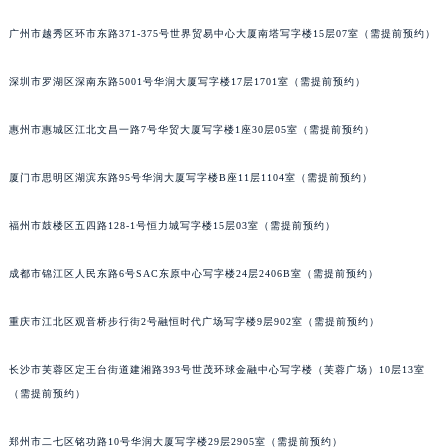
内蒙古自治区包头市青山区幸福路甲3号王府井百货名表维修江诗丹顿售后服务中心（需提前预约）
广州市越秀区环市东路371-375号世界贸易中心大厦南塔写字楼15层07室（需提前预约）
内蒙古自治区赤峰市红山区哈达街江诗丹顿售后服务中心（需提前预约）
内蒙古自治区鄂尔多斯市东胜区伊金霍洛街江诗丹顿售后服务中心（需提前预约）
深圳市罗湖区深南东路5001号华润大厦写字楼17层1701室（需提前预约）
内蒙古自治区呼伦贝尔市海拉尔区中央街江诗丹顿售后服务中心（需提前预约）
惠州市惠城区江北文昌一路7号华贸大厦写字楼1座30层05室（需提前预约）
内蒙古自治区通辽市科尔沁区明仁大街江诗丹顿售后服务中心（需提前预约）
内蒙古自治区乌海市海勃湾区人民南路江诗丹顿售后服务中心（需提前预约）
厦门市思明区湖滨东路95号华润大厦写字楼B座11层1104室（需提前预约）
内蒙古自治区乌兰察布市集宁区恩和大街江诗丹顿售后服务中心（需提前预约）
内蒙古自治区锡林郭勒盟市锡林浩特市光明街与额尔敦路交叉口江诗丹顿售后服务中心（需提前预约）
福州市鼓楼区五四路128-1号恒力城写字楼15层03室（需提前预约）
内蒙古自治区兴安盟市乌兰浩特市兴安大街江诗丹顿售后服务中心（需提前预约）
成都市锦江区人民东路6号SAC东原中心写字楼24层2406B室（需提前预约）
山西省大同市平城区迎宾街江诗丹顿售后服务中心（需提前预约）
山西省晋城市城区黄华街江诗丹顿售后服务中心（需提前预约）
重庆市江北区观音桥步行街2号融恒时代广场写字楼9层902室（需提前预约）
山西省晋中市榆次区顺城街江诗丹顿售后服务中心（需提前预约）
山西省临汾市尧都区解放路江诗丹顿售后服务中心（需提前预约）
长沙市芙蓉区定王台街道建湘路393号世茂环球金融中心写字楼（芙蓉广场）10层13室
山西省吕梁市离石区永宁中路与建设街交叉口江诗丹顿售后服务中心（需提前预约）
（需提前预约）
山西省朔州市朔城区怡西路与鄯阳西街交汇处江诗丹顿售后服务中心（需提前预约）
郑州市二七区铭功路10号华润大厦写字楼29层2905室（需提前预约）
山西省忻州市忻府区和平东街与七一南路交叉口江诗丹顿售后服务中心（需提前预约）