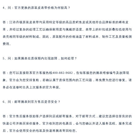
福建省泉州市丰泽区宝洲路729号浦西万达中心写字楼A座7楼709室江诗丹顿售后服务中心（需提前预约）
4、问：官方更换的原装皮表带价格为何较高？
山东省青岛市南区山东路6号华润大厦B座22层04室江诗丹顿售后服务中心（需提前预约）
答：江诗丹顿原装皮表带均采用特定等级的高品质鳄鱼皮或其他符合品牌标准的稀有皮
山东省烟台市芝罘区胜利路139号万达金融中心A座907室江诗丹顿售后服务中心（需提前预约）
革，并经过复杂的处理工艺以确保耐用度与佩戴舒适度。表带上的针扣或折叠扣也使用与
吉林省长春市朝阳区西安大路727号中银大厦A座(旺进大厦)18层09室江诗丹顿售后服务中心（需提前预约）
表壳相同等级的材料制成。因此，原装配件的价格涵盖了材料成本、制作工艺及质量检测
贵州省贵阳市南明区都司高架桥路33号亨特国际金融中心14楼14D江诗丹顿售后服务中心（需提前预约）
费用。
云南省昆明市盘龙区北京路928号同德昆明广场写字楼10层06室江诗丹顿售后服务中心（需提前预约）
河北省石家庄市长安区中山东路39号勒泰中心写字楼B座13层07室江诗丹顿售后服务中心（需提前预约）
5、问：如果腕表在质保期内出现故障，如何处理？
陕西省西安市碑林区南关正街88号华侨城长安国际中心E座6楼10室江诗丹顿售后服务中心（需提前预约）
答：您可以直接联系官方客服热线400-882-9682，告知客服您的腕表维修编号及故障现
海南省海口市龙华区金贸东路5号海口华润大厦B座17层1707室江诗丹顿售后服务中心（需提前预约）
象。官方会为您安排复检，若确认属于质保范围内的工艺问题，将免费为您进行修复。请
河北省唐山市路南区新华东道100号万达广场写字楼A座10层1002室江诗丹顿售后服务中心（需提前预约）
务必在送修时出具上次服务的官方单据。
台州市椒江区东海大道1800号腾达中心东1幢20楼2002室江诗丹顿售后服务中心（需提前预约）
呼和浩特市玉泉区大学西街70号华润万象城写字楼（鄂尔多斯大厦）23层2326室江诗丹顿售后服务中心（需提前预约）
6、问：邮寄腕表到官方售后是否安全？
兰州市七里河区西津西路16号兰州中心写字楼21层2102室江诗丹顿售后服务中心（需提前预约）
答：官方售后服务鼓励客户选择到店或邮寄服务。对于邮寄方式，建议您选择信誉良好的
重庆市解放碑渝中区民权路28号英利国际金融中心写字楼20层01室江诗丹顿售后服务中心（需提前预约）
快递公司并购买保价服务。官方收到您的包裹后，会与您确认并进入服务流程。服务完成
节假日正常营业！
后，官方会使用安全的包装及快递将腕表寄回给您。