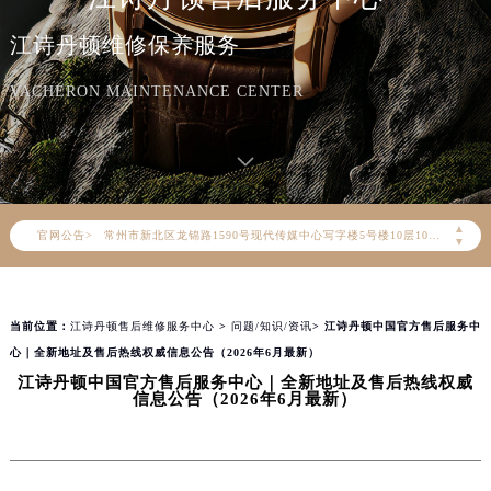
北京市朝阳区建国门外大街甲6号华熙国际中心写字楼D座11层1102室（北京总部）（需提前预约）
江诗丹顿维修保养服务
北京市东城区东长安街1号东方广场写字楼W3座6层602室（需提前预约）
天津市和平区赤峰道136号天津国际金融中心写字楼26层2603室（需提前预约）
VACHERON MAINTENANCE CENTER
上海市徐汇区虹桥路3号港汇中心写字楼2座37层3705室（需提前预约）
上海市黄浦区南京东路299号宏伊国际广场写字楼8层806室（需提前预约）
南京市秦淮区中山南路1号（新街口）南京中心写字楼22层C1-1室（需提前预约）
常州市新北区龙锦路1590号现代传媒中心写字楼5号楼10层1008室（需提前预约）
▲
官网公告>
徐州市鼓楼区淮海东路29号苏宁广场IFC国际金融中心写字楼35层3508室（需提前预约）
▼
扬州市邗江区国展路29号星耀天地写字楼1号楼18层1803室（需提前预约）
盐城市盐都区世纪大道5号盐城金融城写字楼1号楼16层1604室（需提前预约）
当前位置：
江诗丹顿售后维修服务中心
>
问题/知识/资讯
> 江诗丹顿中国官方售后服务中
泰州市海陵区永定东路399号置地商务中心东塔写字楼（华润万象城）17层1706室（需提前预约）
心｜全新地址及售后热线权威信息公告（2026年6月最新）
宁波市江北区大闸南路500号来福士广场办公楼20层2009室（需提前预约）
江诗丹顿中国官方售后服务中心｜全新地址及售后热线权威
杭州市上城区钱江路1366号华润大厦写字楼A座5层503-5室（需提前预约）
信息公告（2026年6月最新）
金华市金东区东市南街777号金华万达广场写字楼4号楼22层2209室（需提前预约）
绍兴市越城区胜利东路379号世茂天际中心写字楼8层805室（需提前预约）
嘉兴市南湖区广益路705号嘉兴世界贸易中心写字楼A座13层1304室（需提前预约）