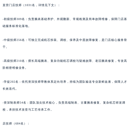
直营门店技师（1031名，详情见下文）：
陕西省宝鸡市渭滨区经二路江诗丹顿售后服务中心（需提前预约）
陕西省汉中市汉台区北大街江诗丹顿售后服务中心（需提前预约）
-初级技师309名：负责腕表基础养护、外观翻新、常规检测及简单故障维修，保障门店基
陕西省商洛市商州区州城街江诗丹顿售后服务中心（需提前预约）
础服务标准化落地。
陕西省铜川市王益区红旗街江诗丹顿售后服务中心（需提前预约）
陕西省渭南市临渭区东风大街江诗丹顿售后服务中心（需提前预约）
-中级技师256名：可独立完成机芯拆装、调校、保养及中度故障修复，是门店核心服务骨
干。
陕西省咸阳市秦都区沣西新城统一西路与白马河路交汇处江诗丹顿售后服务中心（需提前预约）
陕西省延安市宝塔区中心街江诗丹顿售后服务中心（需提前预约）
-高级技师210名：擅长高端腕表、复杂功能机芯调校与疑难故障、老旧腕表修复，专攻高
陕西省榆林市榆阳区长兴路江诗丹顿售后服务中心（需提前预约）
阶精密维修业务。
新疆维吾尔自治区阿克苏市东大街江诗丹顿售后服务中心（需提前预约）
新疆维吾尔自治区阿拉尔市胜利大道江诗丹顿售后服务中心（需提前预约）
-学徒202名：依托资深技师带教体系定向培养，持续为团队输送专业新鲜血液，保障人才
新疆维吾尔自治区阿拉山口市友好路江诗丹顿售后服务中心（需提前预约）
长效迭代。
新疆维吾尔自治区阿勒泰市解放路江诗丹顿售后服务中心（需提前预约）
-资深制表师54名：团队顶尖技术核心，负责高端制表、古董腕表修复、复杂机芯研发调
新疆维吾尔自治区阿图什市光明路江诗丹顿售后服务中心（需提前预约）
校，承担技术攻坚与工艺传承工作。
新疆维吾尔自治区白杨市军垦路江诗丹顿售后服务中心（需提前预约）
新疆维吾尔自治区北屯市团结路江诗丹顿售后服务中心（需提前预约）
店技师（684名）：
新疆维吾尔自治区博乐市博乐市北京路江诗丹顿售后服务中心（需提前预约）