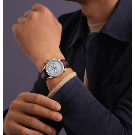
温州市鹿城区锦绣路1067号置信广场10层1015室（需提前预约）
哈尔滨市道里区友谊西路600号富力中心T2座写字楼29层03室（需提前预约）
大连市中山区人民路15号国际金融大厦7层G室（需提前预约）
佛山市禅城区季华五路57号万科金融中心C座12层1205室（需提前预约）
东莞市东城街道鸿福东路1号民盈国贸中心T1写字楼9层907室（需提前预约）
无锡市梁溪区人民中路139号恒隆广场写字楼1座11层1104室（需提前预约）
南通市崇川区工农路57号圆融广场写字楼16层1603室（需提前预约）
苏州市苏州工业园区星港街199号苏州中心办公楼C座22层08室（需提前预约）
武汉市江汉区解放大道686号世界贸易大厦38层09室（需提前预约）
南宁市青秀区金湖路59号地王大厦12楼1224室（需提前预约）
合肥市蜀山区潜山路111号万象城华润大厦B座12楼03室（需提前预约）
泉州市丰泽区宝洲路729号浦西万达中心写字楼A座7楼709室（需提前预约）
青岛市南区山东路6号华润大厦B座22层04室（需提前预约）
烟台市芝罘区胜利路139号万达金融中心A座907室（需提前预约）
长春市朝阳区西安大路727号中银大厦A座(旺进大厦)18层09室（需提前预约）
贵阳市南明区都司高架桥路33号亨特国际金融中心14楼14D（需提前预约）