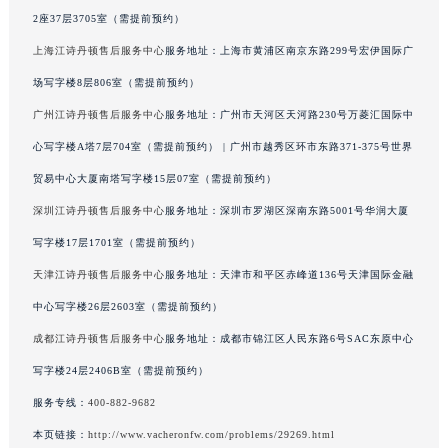
2座37层3705室（需提前预约）
上海江诗丹顿售后服务中心
服务地址：上海市黄浦区南京东路299号宏伊国际广
场写字楼8层806室（需提前预约）
广州江诗丹顿售后服务中心
服务地址：广州市天河区天河路230号万菱汇国际中
心写字楼A塔7层704室（需提前预约） | 广州市越秀区环市东路371-375号世界
贸易中心大厦南塔写字楼15层07室（需提前预约）
深圳江诗丹顿售后服务中心
服务地址：深圳市罗湖区深南东路5001号华润大厦
写字楼17层1701室（需提前预约）
天津江诗丹顿售后服务中心
服务地址：天津市和平区赤峰道136号天津国际金融
中心写字楼26层2603室（需提前预约）
成都江诗丹顿售后服务中心
服务地址：成都市锦江区人民东路6号SAC东原中心
写字楼24层2406B室（需提前预约）
服务专线：
400-882-9682
本页链接：
http://www.vacheronfw.com/problems/29269.html