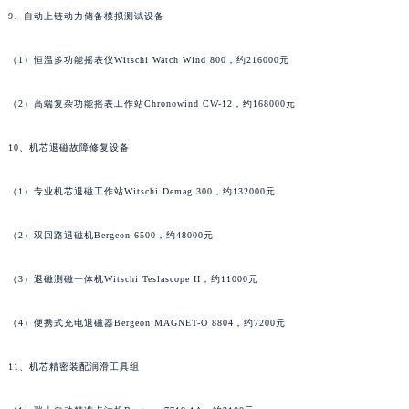
9、自动上链动力储备模拟测试设备
湖北省荆州市荆州区荆中路江诗丹顿售后服务中心（需提前预约）
湖北省十堰市茅箭区人民北路江诗丹顿售后服务中心（需提前预约）
（1）恒温多功能摇表仪Witschi Watch Wind 800，约216000元
湖北省随州市曾都区青年路江诗丹顿售后服务中心（需提前预约）
湖北省咸宁市咸安区长安大道江诗丹顿售后服务中心（需提前预约）
（2）高端复杂功能摇表工作站Chronowind CW-12，约168000元
湖北省襄阳市樊城区长虹路与人民路交叉口江诗丹顿售后服务中心（需提前预约）
10、机芯退磁故障修复设备
湖北省孝感市孝南区复兴大道江诗丹顿售后服务中心（需提前预约）
湖北省宜昌市西陵区夷陵大道与港窑路江诗丹顿售后服务中心（需提前预约）
（1）专业机芯退磁工作站Witschi Demag 300，约132000元
湖南省常德市武陵区人民路江诗丹顿售后服务中心（需提前预约）
湖南省郴州市北湖区国庆北路江诗丹顿售后服务中心（需提前预约）
（2）双回路退磁机Bergeon 6500，约48000元
湖南省衡阳市雁峰区解放路江诗丹顿售后服务中心（需提前预约）
湖南省怀化市鹤城区迎丰中路江诗丹顿售后服务中心（需提前预约）
（3）退磁测磁一体机Witschi Teslascope II，约11000元
湖南省娄底市娄星区长青街江诗丹顿售后服务中心（需提前预约）
（4）便携式充电退磁器Bergeon MAGNET-O 8804，约7200元
湖南省邵阳市双清区东风路江诗丹顿售后服务中心（需提前预约）
湖南省湘潭市雨湖区莲城大道江诗丹顿售后服务中心（需提前预约）
11、机芯精密装配润滑工具组
湖南省益阳市赫山区桃花仑路江诗丹顿售后服务中心（需提前预约）
湖南省永州市冷水滩区永州大道与中兴路交叉口江诗丹顿售后服务中心（需提前预约）