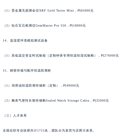
甘肃省武威市凉州区迎宾路江诗丹顿售后服务中心（需提前预约）
（1）贵金属无损测金仪XRF Gold Tester Mini，约65000元
甘肃省张掖市甘州区民乐北路江诗丹顿售后服务中心（需提前预约）
宁夏回族自治区固原市原州区文化街江诗丹顿售后服务中心（需提前预约）
（2）钻石宝石检测仪GemMaster Pro 550，约18000元
宁夏回族自治区石嘴山市大武口区贺兰山路江诗丹顿售后服务中心（需提前预约）
14、温湿度环境模拟测试设备
宁夏回族自治区吴忠市利通区开元大道江诗丹顿售后服务中心（需提前预约）
宁夏回族自治区银川市兴庆区新华东路97号新百中心C馆一层C1-18号商铺江诗丹顿售后服务中心（需提前预约）
（1）高低温交变走时试验箱（定制钟表专用恒温恒湿试验舱），约276000元
宁夏回族自治区中卫市沙坡头区鼓楼东街江诗丹顿售后服务中心（需提前预约）
青海省果洛藏族自治州玛沁县团结路江诗丹顿售后服务中心（需提前预约）
15、精密存储与配件恒温防潮柜
青海省海北藏族自治州海晏县将军路江诗丹顿售后服务中心（需提前预约）
（1）润滑油恒温防潮存储柜（定制），约49000元
青海省海东市乐都区滨河路江诗丹顿售后服务中心（需提前预约）
青海省海南藏族自治州共和县青海湖大街江诗丹顿售后服务中心（需提前预约）
（2）腕表气密性长期存储舱Sealed Watch Storage Cabin，约32000元
青海省海西蒙古族藏族自治州德令哈市柴达木路江诗丹顿售后服务中心（需提前预约）
青海省黄南藏族自治州同仁市德合隆路江诗丹顿售后服务中心（需提前预约）
（三）人才体系
青海省西宁市城西区海湖新区西关大道江诗丹顿售后服务中心（需提前预约）
青海省玉树藏族自治州结古镇胜利路江诗丹顿售后服务中心（需提前预约）
全国在职专业技师共计1715名，团队分为直营与店两大体系。
陕西省安康市汉滨区金州路江诗丹顿售后服务中心（需提前预约）