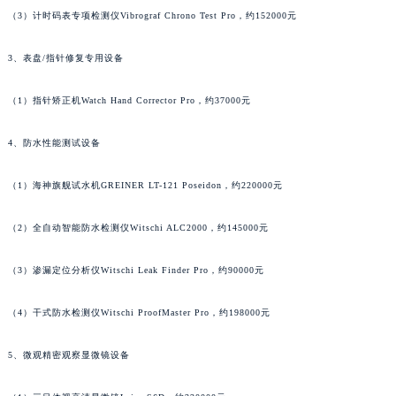
（3）计时码表专项检测仪Vibrograf Chrono Test Pro，约152000元
广东省肇庆市端州区信安大道与砚都大道交汇处江诗丹顿售后服务中心（需提前预约）
广西壮族自治区百色市右江区中山二路江诗丹顿售后服务中心（需提前预约）
3、表盘/指针修复专用设备
广西壮族自治区北海市海城区北京路江诗丹顿售后服务中心（需提前预约）
广西壮族自治区崇左市江州区石景林街道友谊大道与丽川路交汇处江诗丹顿售后服务中心（需提前预约）
（1）指针矫正机Watch Hand Corrector Pro，约37000元
广西壮族自治区防城港市港口区金花茶大道江诗丹顿售后服务中心（需提前预约）
4、防水性能测试设备
广西壮族自治区贵港市港北区港城街道布山大道与仙衣路交叉口江诗丹顿售后服务中心（需提前预约）
广西壮族自治区桂林市秀峰区红岭路江诗丹顿售后服务中心（需提前预约）
（1）海神旗舰试水机GREINER LT-121 Poseidon，约220000元
广西壮族自治区河池市金城江区金城江街道朝阳路江诗丹顿售后服务中心（需提前预约）
广西壮族自治区贺州市八步区城东街道灵峰南路江诗丹顿售后服务中心（需提前预约）
（2）全自动智能防水检测仪Witschi ALC2000，约145000元
广西壮族自治区来宾市兴宾区桂中大道江诗丹顿售后服务中心（需提前预约）
广西壮族自治区柳州市城中区中山中路江诗丹顿售后服务中心（需提前预约）
（3）渗漏定位分析仪Witschi Leak Finder Pro，约90000元
广西壮族自治区钦州市钦南区金海湾东大街江诗丹顿售后服务中心（需提前预约）
（4）干式防水检测仪Witschi ProofMaster Pro，约198000元
广西壮族自治区梧州市万秀区龙湖镇高旺路江诗丹顿售后服务中心（需提前预约）
广西壮族自治区玉林市玉州区金玉路江诗丹顿售后服务中心（需提前预约）
5、微观精密观察显微镜设备
海南省儋州市儋州市那大镇兰洋北路江诗丹顿售后服务中心（需提前预约）
海南省东方市八所镇解放西路江诗丹顿售后服务中心（需提前预约）