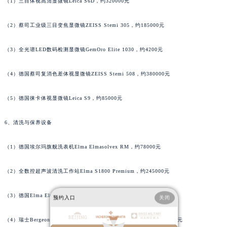
（1）三目体视高清显微镜Leica S6D，约320000元
海南省琼海市嘉积镇东风路江诗丹顿售后服务中心（需提前预约）
（2）蔡司工业级三目变焦显微镜ZEISS Stemi 305，约185000元
海南省三沙市西沙区西沙群岛永兴岛北京路江诗丹顿售后服务中心（需提前预约）
海南省三亚市吉阳区迎宾路江诗丹顿售后服务中心（需提前预约）
（3）全光谱LED数码检测显微镜GemOro Elite 1030，约4200元
海南省万宁市万城镇解放路江诗丹顿售后服务中心（需提前预约）
海南省文昌市文城镇教育东路江诗丹顿售后服务中心（需提前预约）
（4）德国蔡司复消色差体视显微镜ZEISS Stemi 508，约380000元
海南省五指山市通什镇三月三大道江诗丹顿售后服务中心（需提前预约）
香港特别行政区尖沙咀区油尖旺区广东道江诗丹顿售后服务中心（需提前预约）
（5）德国徕卡体视显微镜Leica S9，约85000元
香港特别行政区金钟区中西区金钟道江诗丹顿售后服务中心（需提前预约）
6、清洗与保养设备
香港特别行政区九龙区油尖旺区弥敦道江诗丹顿售后服务中心（需提前预约）
香港特别行政区铜锣湾区湾仔区轩尼诗道江诗丹顿售后服务中心（需提前预约）
（1）德国埃尔玛旗舰洗表机Elma Elmasolvex RM，约78000元
河南省安阳市文峰区解放大道江诗丹顿售后服务中心（需提前预约）
河南省鹤壁市淇滨区九州路江诗丹顿售后服务中心（需提前预约）
（2）全数控超声波清洗工作站Elma S1800 Premium，约245000元
河南省济源市沁园街道济水大道江诗丹顿售后服务中心（需提前预约）
（3）德国Elma Elmasonic Select 900，约192000元
河南省焦作市解放区解放路江诗丹顿售后服务中心（需提前预约）
预约入口
关闭
河南省开封市鼓楼区中山路江诗丹顿售后服务中心（需提前预约）
（4）瑞士Bergeon保养专用精密工作台机组Bergeon 7042-1，约36000元
河南省洛阳市西工区中州中路与解放路交叉口江诗丹顿售后服务中心（需提前预约）