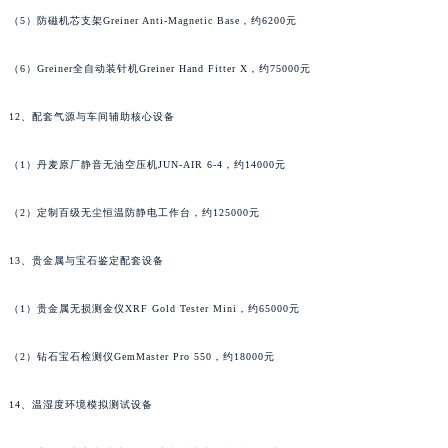
江苏省淮安市清江浦区淮海北路江诗丹顿售后服务中心（需提前预约）
（5）防磁机芯支架Greiner Anti-Magnetic Base，约6200元
江苏省连云港市海州区通灌北路江诗丹顿售后服务中心（需提前预约）
（6）Greiner全自动装针机Greiner Hand Fitter X，约75000元
江苏省南京市秦淮区中山南路1号南京中心22层22-C1-C3室江诗丹顿售后服务中心（需提前预约）
江苏省宿迁市宿城区西湖路江诗丹顿售后服务中心（需提前预约）
12、配套气源与车间辅助核心设备
江苏省泰州市海陵区永定东路399号置地商务中心东塔（华润万象城）17层1706室江诗丹顿售后服务中心（需提前预约）
江苏省徐州市鼓楼区淮海东路29号苏宁广场IFC国际金融中心35层3508室江诗丹顿售后服务中心（需提前预约）
（1）丹麦原厂静音无油空压机JUN-AIR 6-4，约14000元
江苏省盐城市盐都区世纪大道5号盐城金融城写字楼1号楼16层1604室江诗丹顿售后服务中心（需提前预约）
（2）定制百级无尘恒温防静电工作台，约125000元
江苏省扬州市邗江区国展路29号星耀天地写字楼1号楼18层1803室江诗丹顿售后服务中心（需提前预约）
江苏省镇江市京口区中山东路江诗丹顿售后服务中心（需提前预约）
13、贵金属与宝石鉴定配套设备
江西省抚州市临川区赣东大道江诗丹顿售后服务中心（需提前预约）
江西省赣州市章贡区文清路江诗丹顿售后服务中心（需提前预约）
（1）贵金属无损测金仪XRF Gold Tester Mini，约65000元
江西省吉安市吉州区井冈山大道江诗丹顿售后服务中心（需提前预约）
江西省景德镇市珠山区珠山中路江诗丹顿售后服务中心（需提前预约）
（2）钻石宝石检测仪GemMaster Pro 550，约18000元
江西省九江市浔阳区浔阳路江诗丹顿售后服务中心（需提前预约）
14、温湿度环境模拟测试设备
江西省南昌市红谷滩新区红谷中大道998号绿地双子塔（中央广场）A1座办公楼14层1407室江诗丹顿售后服务中心（需提前预约）
江西省萍乡市安源区萍安北大道与康庄路交叉口江诗丹顿售后服务中心（需提前预约）