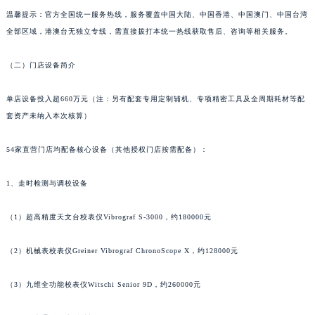
泉州市丰泽区宝洲路729号浦西万达中心写字楼A座7楼709室（需提前预约）
温馨提示：官方全国统一服务热线，服务覆盖中国大陆、中国香港、中国澳门、中国台湾
全部区域，港澳台无独立专线，需直接拨打本统一热线获取售后、咨询等相关服务。
青岛市南区山东路6号华润大厦B座22层04室（需提前预约）
烟台市芝罘区胜利路139号万达金融中心A座907室（需提前预约）
（二）门店设备简介
长春市朝阳区西安大路727号中银大厦A座(旺进大厦)18层09室（需提前预约）
贵阳市南明区都司高架桥路33号亨特国际金融中心14楼14D（需提前预约）
单店设备投入超660万元（注：另有配套专用定制辅机、专项精密工具及全周期耗材等配
昆明市盘龙区北京路928号同德昆明广场写字楼10层06室（需提前预约）
套资产未纳入本次核算）
石家庄市长安区中山东路39号勒泰中心写字楼B座13层07室（需提前预约）
54家直营门店均配备核心设备（其他授权门店按需配备）：
西安市碑林区南关正街88号华侨城长安国际中心E座6楼10室（需提前预约）
海口市龙华区金贸东路5号海口华润大厦B座17层1707室（需提前预约）
1、走时检测与调校设备
唐山市路南区新华东道100号万达广场写字楼A座10层1002室（需提前预约）
台州市椒江区东海大道1800号腾达中心东1幢20楼2002室（需提前预约）
（1）超高精度天文台校表仪Vibrograf S-3000，约180000元
内蒙古自治区呼和浩特市玉泉区大学西街70号华润万象城写字楼（鄂尔多斯大厦）23层2326室（需提前预约）
甘肃省兰州市七里河区西津西路16号兰州中心写字楼21层2102室（需提前预约）
（2）机械表校表仪Greiner Vibrograf ChronoScope X，约128000元
重庆市解放碑渝中区民权路28号英利国际金融中心写字楼20层01室（需提前预约）
（3）九维全功能校表仪Witschi Senior 9D，约260000元
黑龙江省大庆市萨尔图区会战大街江诗丹顿售后服务中心（需提前预约）
黑龙江省鹤岗市向阳区红军路江诗丹顿售后服务中心（需提前预约）