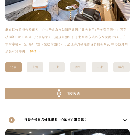
贵州省黔东南苗族侗族自治州凯里市北京西路江诗丹顿售后服务中心（需提前预约）
贵州省黔西南布依族苗族自治州兴义市大道与桔香路交汇处江诗丹顿售后服务中心（需提前预约）
贵州省铜仁市碧江区民主路江诗丹顿售后服务中心（需提前预约）
北京江诗丹顿售后服务中心位于北京市朝阳区建国门外大街甲6号华熙国际中心写字
上
贵州省遵义市红花岗区共青大道与嵩山路交叉口江诗丹顿售后服务中心（需提前预约）
楼D座11层1102室（北京总部）（需提前预约） | 北京市东城区东长安街1号东方广
室
四川省阿坝州市马尔康市团结街江诗丹顿售后服务中心（需提前预约）
场写字楼W3座6层602室（需提前预约），是江诗丹顿维修保养服务网点,中心技师均
提
四川省巴中市巴州区江北大道江诗丹顿售后服务中心（需提前预约）
接受标准培训....
详情 >
四川省成都市锦江区人民东路6号SAC东原中心24层2406B室江诗丹顿售后服务中心（需提前预约）
四川省达州市通川区中心广场、老车坝江诗丹顿售后服务中心（需提前预约）
北京
上海
广州
深圳
天津
成都
四川省德阳市旌阳区长江西路、南街江诗丹顿售后服务中心（需提前预约）
四川省甘孜州市康定市情歌广场、箭炉街江诗丹顿售后服务中心（需提前预约）
四川省广安市广安区建安南路江诗丹顿售后服务中心（需提前预约）
推荐阅读
四川省广元市利州区老城南北街、东大街江诗丹顿售后服务中心（需提前预约）
四川省乐山市市中区嘉定中路江诗丹顿售后服务中心（需提前预约）
四川省凉山州市西昌市大巷口下街江诗丹顿售后服务中心（需提前预约）
1
江诗丹顿售后维修服务中心地点在哪里呢？
四川省泸州市江阳区治平路江诗丹顿售后服务中心（需提前预约）
四川省眉山市东坡区三苏路江诗丹顿售后服务中心（需提前预约）