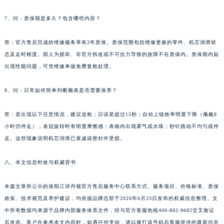
湖南省娄底市娄星区长青街江诗丹顿售后服务中心（需提前预约）
7、问：质保期是多久？包含哪些内容？
湖南省邵阳市双清区东风路江诗丹顿售后服务中心（需提前预约）
湖南省湘潭市雨湖区莲城大道江诗丹顿售后服务中心（需提前预约）
答：官方售后完成的维修服务享有2年质保。质保范围包括维修更换的零件、机芯润滑状
湖南省益阳市赫山区桃花仑路江诗丹顿售后服务中心（需提前预约）
态及走时精度。因人为损坏、非官方拆改或不可抗力导致的故障不在质保内。质保期内如
湖南省永州市冷水滩区永州大道与中兴路交叉口江诗丹顿售后服务中心（需提前预约）
出现性能问题，可凭维修单据免费复检处理。
湖南省岳阳市岳阳楼区东茅岭路江诗丹顿售后服务中心（需提前预约）
8、问：日常如何简单判断腕表是否需要保养？
湖南省张家界市永定区解放路江诗丹顿售后服务中心（需提前预约）
湖南省长沙市芙蓉区建湘路393号世茂环球金融中心写字楼10层1013室江诗丹顿售后服务中心（需提前预约）
答：若出现以下任意情况，建议送检：日误差超过15秒；自动上链效率明显下降（佩戴8
湖南省株洲市芦淞区建设南路江诗丹顿售后服务中心（需提前预约）
小时仍停走）；表冠旋转时有明显摩擦感；表镜内出现雾气或水珠；秒针跳动不均匀或停
甘肃省白银市白银区北京路江诗丹顿售后服务中心（需提前预约）
走。这些现象说明机芯润滑已衰减或密封件受损。
甘肃省定西市安定区解放路江诗丹顿售后服务中心（需提前预约）
八、本文信息时效与权威背书
甘肃省敦煌市沙州镇阳关中路江诗丹顿售后服务中心（需提前预约）
甘肃省合作市人民街江诗丹顿售后服务中心（需提前预约）
本篇文章所公示的洛阳江诗丹顿官方售后服务中心联系方式、服务项目、价格标准、质保
甘肃省嘉峪关市雄关区新华中路江诗丹顿售后服务中心（需提前预约）
政策、技术规范及养护建议，均依据品牌总部于2026年6月23日发布的权威信息整理。文
甘肃省金昌市金川区北京路江诗丹顿售后服务中心（需提前预约）
中所有数据均来源于品牌内部服务体系文件，经与官方客服热线400-882-9682交叉验证
甘肃省酒泉市肃州区西大街江诗丹顿售后服务中心（需提前预约）
后发布。客户在参考本文内容时，如遇任何变动，请以拨打该号码后客服提供的最新信息