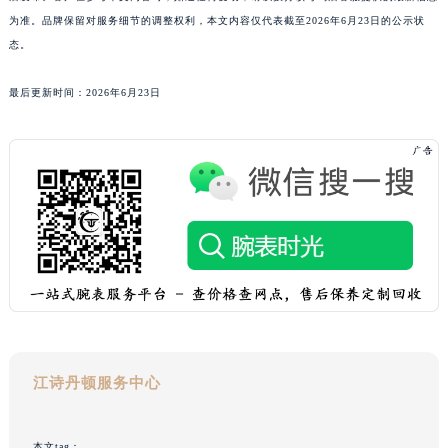
甘肃省临夏市城南街道团结路江诗丹顿售后服务中心（需提前预约）
为准。品牌保留对服务细节的调整权利，本文内容仅代表截至2026年6月23日的公示状
态。
甘肃省陇南市武都区人民路江诗丹顿售后服务中心（需提前预约）
甘肃省平凉市崆峒区西大街江诗丹顿售后服务中心（需提前预约）
最后更新时间：2026年6月23日
甘肃省庆阳市西峰区南大街江诗丹顿售后服务中心（需提前预约）
甘肃省天水市秦州区民主路江诗丹顿售后服务中心（需提前预约）
甘肃省武威市凉州区迎宾路江诗丹顿售后服务中心（需提前预约）
甘肃省张掖市甘州区民乐北路江诗丹顿售后服务中心（需提前预约）
宁夏回族自治区固原市原州区文化街江诗丹顿售后服务中心（需提前预约）
宁夏回族自治区石嘴山市大武口区贺兰山路江诗丹顿售后服务中心（需提前预约）
宁夏回族自治区吴忠市利通区开元大道江诗丹顿售后服务中心（需提前预约）
宁夏回族自治区银川市兴庆区新华东路97号新百中心C馆一层C1-18号商铺江诗丹顿售后服务中心（需提前预约）
宁夏回族自治区中卫市沙坡头区鼓楼东街江诗丹顿售后服务中心（需提前预约）
青海省果洛藏族自治州玛沁县团结路江诗丹顿售后服务中心（需提前预约）
江诗丹顿服务中心
青海省海北藏族自治州海晏县将军路江诗丹顿售后服务中心（需提前预约）
青海省海东市乐都区滨河路江诗丹顿售后服务中心（需提前预约）
青海省海南藏族自治州共和县青海湖大街江诗丹顿售后服务中心（需提前预约）
本文tag：