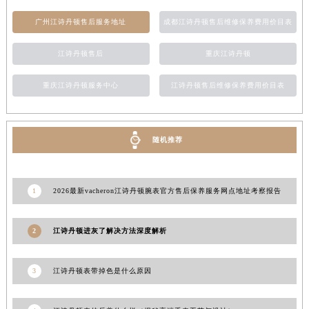
台湾省新北市板桥区文化路江诗丹顿售后服务中心（需提前预约）
广州江诗丹顿售后服务地址
成都江诗丹顿售后维修保养费用价目表
台湾省桃园市中坜区中丰路江诗丹顿售后服务中心（需提前预约）
台湾省台中市西屯区文华路江诗丹顿售后服务中心（需提前预约）
江诗丹顿售后
重庆江诗丹顿
台湾省台南市中西区国华街江诗丹顿售后服务中心（需提前预约）
重庆江诗丹顿服务中心
江诗丹顿售后维修保养费用价目表
台湾省高雄市新兴区五福路江诗丹顿售后服务中心（需提前预约）
台湾省基隆市仁爱区仁三路江诗丹顿售后服务中心（需提前预约）
台湾省新竹市东区中正路江诗丹顿售后服务中心（需提前预约）
随机推荐
台湾省嘉义市东区文化路江诗丹顿售后服务中心（需提前预约）
重庆市江北区观音桥步行街2号融恒时代广场9层902室江诗丹顿售后服务中心（需提前预约）
新疆维吾尔自治区乌鲁木齐市天山区红山路26号时代广场（CCMALL）C座17层17-B江诗丹顿售后服务中心（需提前预约）
1
2026最新vacheron江诗丹顿腕表官方售后保养服务网点地址考察报告
浙江省温州市鹿城区锦绣路1067号置信广场10层1015室江诗丹顿售后服务中心（需提前预约）
黑龙江省哈尔滨市道里区友谊西路600号富力中心T2座写字楼29层03室室江诗丹顿售后服务中心（需提前预约）
2
江诗丹顿进灰了解决方法深度解析
辽宁省大连市中山区人民路15号国际金融大厦7层G室江诗丹顿售后服务中心（需提前预约）
广东省佛山市禅城区季华五路57号万科金融中心C座12层1205室江诗丹顿售后服务中心（需提前预约）
3
江诗丹顿表带掉色是什么原因
广东省东莞市东城街道鸿福东路1号民盈国贸中心T1写字楼9层907室江诗丹顿售后服务中心（需提前预约）
江苏省无锡市梁溪区人民中路139号恒隆广场写字楼1座11层1104室江诗丹顿售后服务中心（需提前预约）