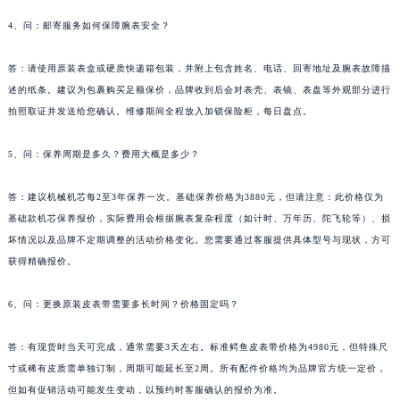
河南省驻马店市驿城区乐山大道与置地大道交叉口江诗丹顿售后服务中心（需提前预约）
4、问：邮寄服务如何保障腕表安全？
湖北省鄂州市鄂城区文星大道江诗丹顿售后服务中心（需提前预约）
湖北省黄冈市黄州区赤壁大道江诗丹顿售后服务中心（需提前预约）
答：请使用原装表盒或硬质快递箱包装，并附上包含姓名、电话、回寄地址及腕表故障描
述的纸条。建议为包裹购买足额保价，品牌收到后会对表壳、表镜、表盘等外观部分进行
湖北省黄石市黄石港区武汉路江诗丹顿售后服务中心（需提前预约）
拍照取证并发送给您确认。维修期间全程放入加锁保险柜，每日盘点。
湖北省荆门市东宝中天街步行街江诗丹顿售后服务中心（需提前预约）
湖北省荆州市荆州区荆中路江诗丹顿售后服务中心（需提前预约）
5、问：保养周期是多久？费用大概是多少？
湖北省十堰市茅箭区人民北路江诗丹顿售后服务中心（需提前预约）
湖北省随州市曾都区青年路江诗丹顿售后服务中心（需提前预约）
答：建议机械机芯每2至3年保养一次。基础保养价格为3880元，但请注意：此价格仅为
湖北省咸宁市咸安区长安大道江诗丹顿售后服务中心（需提前预约）
基础款机芯保养报价，实际费用会根据腕表复杂程度（如计时、万年历、陀飞轮等）、损
坏情况以及品牌不定期调整的活动价格变化。您需要通过客服提供具体型号与现状，方可
湖北省襄阳市樊城区长虹路与人民路交叉口江诗丹顿售后服务中心（需提前预约）
获得精确报价。
湖北省孝感市孝南区复兴大道江诗丹顿售后服务中心（需提前预约）
湖北省宜昌市西陵区夷陵大道与港窑路江诗丹顿售后服务中心（需提前预约）
6、问：更换原装皮表带需要多长时间？价格固定吗？
湖南省常德市武陵区人民路江诗丹顿售后服务中心（需提前预约）
湖南省郴州市北湖区国庆北路江诗丹顿售后服务中心（需提前预约）
答：有现货时当天可完成，通常需要3天左右。标准鳄鱼皮表带价格为4980元，但特殊尺
湖南省衡阳市雁峰区解放路江诗丹顿售后服务中心（需提前预约）
寸或稀有皮质需单独订制，周期可能延长至2周。所有配件价格均为品牌官方统一定价，
但如有促销活动可能发生变动，以预约时客服确认的报价为准。
湖南省怀化市鹤城区迎丰中路江诗丹顿售后服务中心（需提前预约）