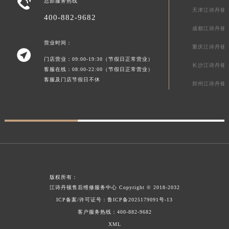

总部服务热线
呼和浩特市玉泉区大学西街70号华润万象城写字楼（鄂尔多斯大厦）23层2326室江诗丹顿售后服务中心（需提前预约）
天津江诗丹顿
400-882-9682
兰州市七里河区西津西路16号兰州中心写字楼21层2102室江诗丹顿售后服务中心（需提前预约）
成都江诗丹顿
重庆市解放碑渝中区民权路28号英利国际金融中心写字楼20层01室江诗丹顿售后服务中心（需提前预约）
营业时间：
重庆江诗丹顿

节假日正常营业！
门店营业：09:00-19:30（节假日正常营业）
长沙江诗丹顿
客服在线：08:00-22:00（节假日正常营业）
客服及门店节假日不休
郑州江诗丹顿
版权所有：
江诗丹顿售后维修服务中心
Copyright © 2018-2032
ICP备案/许可证号：
鲁ICP备2025179091号-13
客户服务热线：
400-882-9682
XML