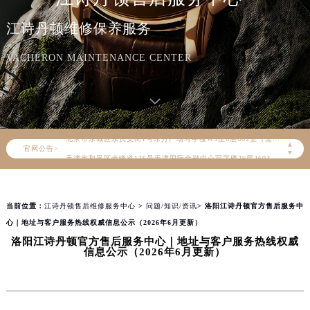
江诗丹顿维修保养服务
2026年8月江诗丹顿中国区售后服务网络优化升级公告
2026年8月江诗丹顿全国官方售后客户服务热线：400-882-9682
VACHERON MAINTENANCE CENTER
江诗丹顿官方全国统一服务热线400-882-9682，服务覆盖中国大陆、香港、澳门、台湾全部区域（非大陆需加拨“+86”）
2026年8月江诗丹顿售后服务中心最新网点地址：
北京市朝阳区建国门外大街甲6号华熙国际中心写字楼D座11层1102室（北京总部）（需提前预约）
北京市东城区东长安街1号东方广场写字楼W3座6层602室（需提前预约）
▲
官网公告>
天津市和平区赤峰道136号天津国际金融中心写字楼26层2603室（需提前预约）
▼
上海市徐汇区虹桥路3号港汇中心写字楼2座37层3705室（需提前预约）
上海市黄浦区南京东路299号宏伊国际广场写字楼8层806室（需提前预约）
当前位置：
江诗丹顿售后维修服务中心
>
问题/知识/资讯
> 洛阳江诗丹顿官方售后服务中
南京市秦淮区中山南路1号（新街口）南京中心写字楼22层C1-1室（需提前预约）
心｜地址与客户服务热线权威信息公示（2026年6月更新）
常州市新北区龙锦路1590号现代传媒中心写字楼5号楼10层1008室（需提前预约）
洛阳江诗丹顿官方售后服务中心｜地址与客户服务热线权威
徐州市鼓楼区淮海东路29号苏宁广场IFC国际金融中心写字楼35层3508室（需提前预约）
信息公示（2026年6月更新）
扬州市邗江区国展路29号星耀天地写字楼1号楼18层1803室（需提前预约）
盐城市盐都区世纪大道5号盐城金融城写字楼1号楼16层1604室（需提前预约）
泰州市海陵区永定东路399号置地商务中心东塔写字楼（华润万象城）17层1706室（需提前预约）