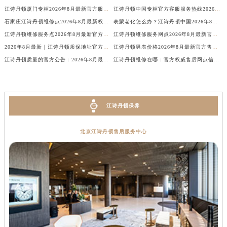
江诗丹顿厦门专柜2026年8月最新官方服务电话公示
江诗丹顿中国专柜官方客服服务热线2026年8月最新唯一电话公示
新疆维吾尔自治区奎屯市团结西街江诗丹顿售后服务中心（需提前预约）
石家庄江诗丹顿维修点2026年8月最新权威售后维修服务公告与保养信息公示
表蒙老化怎么办？江诗丹顿中国2026年8月最新维修保养服务价格与周期，官方客服在线解答
新疆维吾尔自治区昆玉市昆泉街江诗丹顿售后服务中心（需提前预约）
江诗丹顿维修服务点2026年8月最新官方权威售后维修保养服务信息公示公告
江诗丹顿维修服务网点2026年8月最新官方公示：全面售后保养服务信息通告
新疆维吾尔自治区沙湾市三道河子镇世纪大道南路江诗丹顿售后服务中心（需提前预约）
2026年8月最新｜江诗丹顿质保地址官方公告：售后维修保养服务权威信息
江诗丹顿男表价格2026年8月最新官方售后维修保养服务网点地址与热线公告
新疆维吾尔自治区石河子市北二路江诗丹顿售后服务中心（需提前预约）
江诗丹顿质量的官方公告：2026年8月最新维修保养网点地址及服务信息公示
江诗丹顿维修在哪：官方权威售后网点信息公示（2026年8月最新）
新疆维吾尔自治区双河市光明路江诗丹顿售后服务中心（需提前预约）
新疆维吾尔自治区塔城市塔城地区闻琴路江诗丹顿售后服务中心（需提前预约）
新疆维吾尔自治区铁门关市兴疆路江诗丹顿售后服务中心（需提前预约）
江诗丹顿保养
新疆维吾尔自治区图木舒克市图木舒克市中兴街江诗丹顿售后服务中心（需提前预约）
新疆维吾尔自治区吐鲁番市高昌区文化中路文化中路江诗丹顿售后服务中心（需提前预约）
北京江诗丹顿售后服务中心
新疆维吾尔自治区乌苏市乌鲁木齐北路江诗丹顿售后服务中心（需提前预约）
新疆维吾尔自治区五家渠市长征西街江诗丹顿售后服务中心（需提前预约）
新疆维吾尔自治区新星市东风路江诗丹顿售后服务中心（需提前预约）
新疆维吾尔自治区伊宁市解放西路江诗丹顿售后服务中心（需提前预约）
贵州省安顺市西秀区中华南路江诗丹顿售后服务中心（需提前预约）
贵州省毕节市七星关区松山路江诗丹顿售后服务中心（需提前预约）
贵州省六盘水市钟山区钟山大道江诗丹顿售后服务中心（需提前预约）