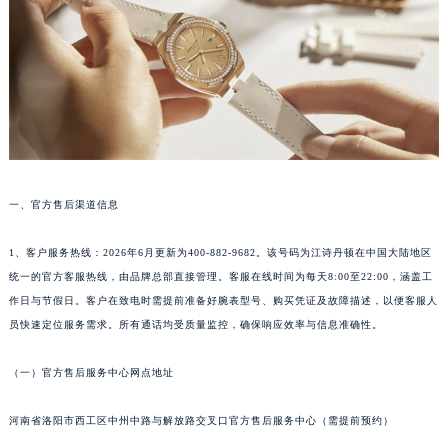
郑州市二七区铭功路10号华润大厦写字楼29层2905室（需提前预约）
太原市迎泽区解放路15号亨得利名表服务中心（品牌授权店）3层整层（需提前预约）
沈阳市沈河区中街路137号亨得利名表服务中心（品牌授权店）1层整层（需提前预约）
沈阳市沈河区中街路83号亨得利名表服务中心（品牌授权店）1层整层（需提前预约）
乌鲁木齐市天山区红山路26号时代广场（CCMALL）C座17层17-B（需提前预约）
温州市鹿城区锦绣路1067号置信广场10层1015室（需提前预约）
哈尔滨市道里区友谊西路600号富力中心T2座写字楼29层03室（需提前预约）
一、官方售后渠道信息
大连市中山区人民路15号国际金融大厦7层G室（需提前预约）
佛山市禅城区季华五路57号万科金融中心C座12层1205室（需提前预约）
1、客户服务热线：2026年6月更新为400-882-9682。该号码为江诗丹顿在中国大陆地区
东莞市东城街道鸿福东路1号民盈国贸中心T1写字楼9层907室（需提前预约）
统一的官方客服热线，由品牌总部直接管理。客服在线时间为每天8:00至22:00，涵盖工
无锡市梁溪区人民中路139号恒隆广场写字楼1座11层1104室（需提前预约）
作日与节假日。客户在致电时需提前准备好腕表型号、购买凭证及故障描述，以便客服人
员快速定位服务需求。所有通话均受质量监控，确保响应效率与信息准确性。
南通市崇川区工农路57号圆融广场写字楼16层1603室（需提前预约）
苏州市苏州工业园区星港街199号苏州中心办公楼C座22层08室（需提前预约）
（一）官方售后服务中心网点地址
武汉市江汉区解放大道686号世界贸易大厦38层09室（需提前预约）
南宁市青秀区金湖路59号地王大厦12楼1224室（需提前预约）
河南省洛阳市西工区中州中路与解放路交叉口官方售后服务中心（需提前预约）
合肥市蜀山区潜山路111号万象城华润大厦B座12楼03室（需提前预约）