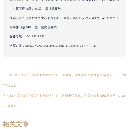
新疆维吾尔自治区阿勒泰市解放路江诗丹顿售后服务中心（需提前预约）
中心写字楼26层2603室（需提前预约）
新疆维吾尔自治区阿图什市光明路江诗丹顿售后服务中心（需提前预约）
成都江诗丹顿售后服务中心
服务地址：成都市锦江区人民东路6号SAC东原中心
新疆维吾尔自治区白杨市军垦路江诗丹顿售后服务中心（需提前预约）
写字楼24层2406B室（需提前预约）
新疆维吾尔自治区北屯市团结路江诗丹顿售后服务中心（需提前预约）
服务专线：
400-882-9682
新疆维吾尔自治区博乐市博乐市北京路江诗丹顿售后服务中心（需提前预约）
本页链接：
http://www.vacheronfw.com/problems/29714.html
新疆维吾尔自治区昌吉市延安北路江诗丹顿售后服务中心（需提前预约）
新疆维吾尔自治区阜康市博峰路江诗丹顿售后服务中心（需提前预约）
新疆维吾尔自治区哈密市伊州区建国北路江诗丹顿售后服务中心（需提前预约）
新疆维吾尔自治区和田市和田市北京西路江诗丹顿售后服务中心（需提前预约）
上一篇:
温州江诗丹顿官方售后服务中心｜详细网点地址与售后热线权威信息公示（2026
新疆维吾尔自治区胡杨河市胡杨河市胡杨路江诗丹顿售后服务中心（需提前预约）
年6月更新）
新疆维吾尔自治区霍尔果斯市亚欧北路江诗丹顿售后服务中心（需提前预约）
新疆维吾尔自治区喀什市解放北路江诗丹顿售后服务中心（需提前预约）
下一篇:
沈阳江诗丹顿官方售后服务中心｜最新电话和官方售后热线权威信息公示（2026
新疆维吾尔自治区可克达拉市幸福路江诗丹顿售后服务中心（需提前预约）
年6月更新）
新疆维吾尔自治区克拉玛依市克拉玛依区友谊路江诗丹顿售后服务中心（需提前预约）
新疆维吾尔自治区库车市库车市文化东路江诗丹顿售后服务中心（需提前预约）
相关文章
新疆维吾尔自治区库尔勒市库尔勒市人民东路江诗丹顿售后服务中心（需提前预约）