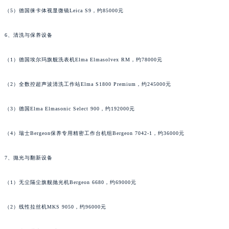
北京市朝阳区建国门外大街甲6号华熙国际中心D座11层1102室江诗丹顿售后服务中心（北京总部）（需提前预约）
（5）德国徕卡体视显微镜Leica S9，约85000元
北京市东城区东长安街1号王府井东方广场W3座6层602室江诗丹顿售后服务中心（需提前预约）
6、清洗与保养设备
河北省保定市竞秀区朝阳北大街北国先天下江诗丹顿售后服务中心（需提前预约）
内蒙古自治区阿拉善盟市左旗土尔扈特大街江诗丹顿售后服务中心（需提前预约）
（1）德国埃尔玛旗舰洗表机Elma Elmasolvex RM，约78000元
内蒙古自治区巴彦淖尔市临河区新华街江诗丹顿售后服务中心（需提前预约）
内蒙古自治区包头市青山区幸福路甲3号王府井百货名表维修江诗丹顿售后服务中心（需提前预约）
（2）全数控超声波清洗工作站Elma S1800 Premium，约245000元
内蒙古自治区赤峰市红山区哈达街江诗丹顿售后服务中心（需提前预约）
（3）德国Elma Elmasonic Select 900，约192000元
内蒙古自治区鄂尔多斯市东胜区伊金霍洛街江诗丹顿售后服务中心（需提前预约）
内蒙古自治区呼伦贝尔市海拉尔区中央街江诗丹顿售后服务中心（需提前预约）
（4）瑞士Bergeon保养专用精密工作台机组Bergeon 7042-1，约36000元
内蒙古自治区通辽市科尔沁区明仁大街江诗丹顿售后服务中心（需提前预约）
内蒙古自治区乌海市海勃湾区人民南路江诗丹顿售后服务中心（需提前预约）
7、抛光与翻新设备
内蒙古自治区乌兰察布市集宁区恩和大街江诗丹顿售后服务中心（需提前预约）
内蒙古自治区锡林郭勒盟市锡林浩特市光明街与额尔敦路交叉口江诗丹顿售后服务中心（需提前预约）
（1）无尘隔尘旗舰抛光机Bergeon 6680，约69000元
内蒙古自治区兴安盟市乌兰浩特市兴安大街江诗丹顿售后服务中心（需提前预约）
（2）线性拉丝机MKS 9050，约96000元
山西省大同市平城区迎宾街江诗丹顿售后服务中心（需提前预约）
山西省晋城市城区黄华街江诗丹顿售后服务中心（需提前预约）