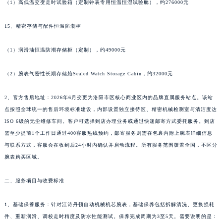
（1）高低温交变走时试验箱（定制钟表专用恒温恒湿试验舱），约276000元
江西省上饶市信州区滨江西路江诗丹顿售后服务中心（需提前预约）
江西省新余市渝水区北湖西路江诗丹顿售后服务中心（需提前预约）
15、精密存储与配件恒温防潮柜
江西省宜春市袁州区中山中路江诗丹顿售后服务中心（需提前预约）
（1）润滑油恒温防潮存储柜（定制），约49000元
江西省鹰潭市月湖区胜利东路江诗丹顿售后服务中心（需提前预约）
山东省德州市德城区东风中路江诗丹顿售后服务中心（需提前预约）
（2）腕表气密性长期存储舱Sealed Watch Storage Cabin，约32000元
山东省东营市东营区济南路江诗丹顿售后服务中心（需提前预约）
山东省济南市历下区经十路11111号华润中心写字楼（万象城）15层1508室江诗丹顿售后服务中心（需提前预约）
2、官方售后地址：2026年6月变更为洛阳市区核心商业区内的品牌直属服务站点。该站
山东省济宁市任城区太白楼路江诗丹顿售后服务中心（需提前预约）
点按照全球统一的售后环境标准建设，内部设置独立接待区、精密机械检测室与清洁度达
山东省莱芜市文化南路8号银座商城名表维修一楼名表维修江诗丹顿售后服务中心（需提前预约）
ISO 6级的无尘维修车间。客户可选择到店办理业务或通过快递邮寄方式委托服务。到店
需至少提前1个工作日通过400客服热线预约，邮寄服务则需在包裹内附上腕表详细信息
山东省临沂市兰山区解放路江诗丹顿售后服务中心（需提前预约）
与联系方式，客服会在收到后24小时内确认并启动流程。所有服务范围覆盖全国，不区分
山东省日照市东港区烟台路江诗丹顿售后服务中心（需提前预约）
腕表购买区域。
山东省泰安市泰山区财源街道泰山大街江诗丹顿售后服务中心（需提前预约）
山东省威海市环翠区新威海路89号振华商厦一楼名表维修江诗丹顿售后服务中心（需提前预约）
二、服务项目与收费标准
山东省潍坊市奎文区东风东街江诗丹顿售后服务中心（需提前预约）
山东省枣庄市滕州市北辛路与善国路交叉口江诗丹顿售后服务中心（需提前预约）
1、基础保養服务：针对江诗丹顿自动机械机芯腕表，基础保养包括拆解清洗、更换损耗
件、重新润滑、调校走时精度及防水性能测试。保养完成周期为3至5天。需要说明的是：
山东省淄博市张店区金晶大道江诗丹顿售后服务中心（需提前预约）