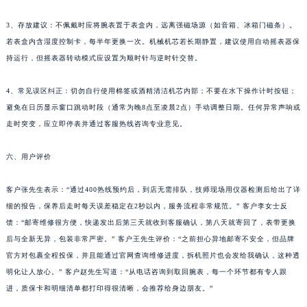
广西壮族自治区钦州市钦南区金海湾东大街江诗丹顿售后服务中心（需提前预约）
3、存放建议：不佩戴时应将腕表置于表盒内，远离强磁场源（如音箱、冰箱门磁条）。
广西壮族自治区梧州市万秀区龙湖镇高旺路江诗丹顿售后服务中心（需提前预约）
若表盒内含湿度控制卡，每半年更换一次。机械机芯若长期静置，建议使用自动摇表器保
广西壮族自治区玉林市玉州区金玉路江诗丹顿售后服务中心（需提前预约）
持运行，但摇表器转动模式应设置为顺时针与逆时针交替。
海南省儋州市儋州市那大镇兰洋北路江诗丹顿售后服务中心（需提前预约）
海南省东方市八所镇解放西路江诗丹顿售后服务中心（需提前预约）
4、常见误区纠正：切勿自行使用棉签或酒精清洁机芯内部；不要在水下操作计时按钮；
避免在日历显示窗口跳动时段（通常为晚8点至凌晨2点）手动调整日期。任何异常声响或
海南省琼海市嘉积镇东风路江诗丹顿售后服务中心（需提前预约）
走时突变，应立即停表并通过客服热线咨询专业意见。
海南省三沙市西沙区西沙群岛永兴岛北京路江诗丹顿售后服务中心（需提前预约）
海南省三亚市吉阳区迎宾路江诗丹顿售后服务中心（需提前预约）
六、用户评价
海南省万宁市万城镇解放路江诗丹顿售后服务中心（需提前预约）
海南省文昌市文城镇教育东路江诗丹顿售后服务中心（需提前预约）
客户张先生表示：“通过400热线预约后，到店无需排队，技师现场用仪器检测后给出了详
海南省五指山市通什镇三月三大道江诗丹顿售后服务中心（需提前预约）
细的报告，保养后走时每天误差稳定在2秒以内，服务流程非常规范。” 客户李女士反
馈：“邮寄维修很方便，快递发出后第三天就收到客服确认，第八天就寄回了，表带更换
香港特别行政区尖沙咀区油尖旺区广东道江诗丹顿售后服务中心（需提前预约）
后与全新无异，包装非常严密。” 客户王先生评价：“之前担心异地邮寄不安全，但品牌
香港特别行政区金钟区中西区金钟道江诗丹顿售后服务中心（需提前预约）
官方对包裹全程投保，并且能通过官网查询维修进度，拆机照片也会发给我确认，这种透
香港特别行政区九龙区油尖旺区弥敦道江诗丹顿售后服务中心（需提前预约）
明化让人放心。” 客户赵先生写道：“从电话咨询到取回腕表，每一个环节都有专人跟
香港特别行政区铜锣湾区湾仔区轩尼诗道江诗丹顿售后服务中心（需提前预约）
进，质保卡和明细清单都打印得很清晰，会推荐给身边朋友。”
河南省安阳市文峰区解放大道江诗丹顿售后服务中心（需提前预约）