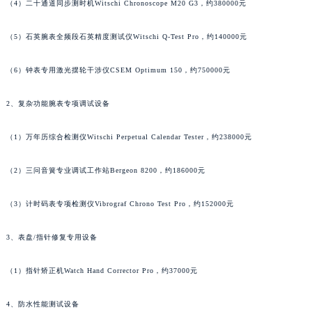
（4）二十通道同步测时机Witschi Chronoscope M20 G3，约380000元
黑龙江省黑河市爱辉区中央街江诗丹顿售后服务中心（需提前预约）
黑龙江省鸡西市鸡冠区红军路江诗丹顿售后服务中心（需提前预约）
（5）石英腕表全频段石英精度测试仪Witschi Q-Test Pro，约140000元
黑龙江省佳木斯市向阳区长安路江诗丹顿售后服务中心（需提前预约）
（6）钟表专用激光摆轮干涉仪CSEM Optimum 150，约750000元
黑龙江省牡丹江市东安区太平路江诗丹顿售后服务中心（需提前预约）
黑龙江省七台河市桃山区大同街江诗丹顿售后服务中心（需提前预约）
2、复杂功能腕表专项调试设备
黑龙江省齐齐哈尔市龙沙区龙华路江诗丹顿售后服务中心（需提前预约）
黑龙江省双鸭山市尖山区新兴大街江诗丹顿售后服务中心（需提前预约）
（1）万年历综合检测仪Witschi Perpetual Calendar Tester，约238000元
黑龙江省绥化市北林区新华街与康庄路交叉口江诗丹顿售后服务中心（需提前预约）
黑龙江省伊春市伊美区通河路江诗丹顿售后服务中心（需提前预约）
（2）三问音簧专业调试工作站Bergeon 8200，约186000元
吉林省白城市洮北区明仁南街江诗丹顿售后服务中心（需提前预约）
（3）计时码表专项检测仪Vibrograf Chrono Test Pro，约152000元
吉林省白山市浑江区浑江大街江诗丹顿售后服务中心（需提前预约）
吉林省吉林市船营区河南街江诗丹顿售后服务中心（需提前预约）
3、表盘/指针修复专用设备
吉林省辽源市龙山区人民大街江诗丹顿售后服务中心（需提前预约）
吉林省梅河口市新华街道梅河大街江诗丹顿售后服务中心（需提前预约）
（1）指针矫正机Watch Hand Corrector Pro，约37000元
吉林省四平市铁东区紫气大路与南九经街交汇处江诗丹顿售后服务中心（需提前预约）
4、防水性能测试设备
吉林省松原市宁江区五环大街江诗丹顿售后服务中心（需提前预约）