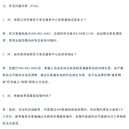
河南省鹤壁市淇滨区九州路江诗丹顿售后服务中心（需提前预约）
七、常见问题问答（FAQ）
河南省济源市沁园街道济水大道江诗丹顿售后服务中心（需提前预约）
1、问：洛阳江诗丹顿官方售后服务中心的客服电话是多少？
河南省焦作市解放区解放路江诗丹顿售后服务中心（需提前预约）
河南省开封市鼓楼区中山路江诗丹顿售后服务中心（需提前预约）
答：官方客服热线为400-882-9682，在线时间为每天8:00至22:00，由品牌总部直属管
河南省洛阳市西工区中州中路与解放路交叉口江诗丹顿售后服务中心（需提前预约）
理，受理全国范围内的售后咨询与预约。
河南省漯河市源汇区交通路江诗丹顿售后服务中心（需提前预约）
河南省南阳市宛城区范蠡东路与南都路交叉口江诗丹顿售后服务中心（需提前预约）
2、问：如何查询洛阳官方售后服务中心的具体地址？
河南省平顶山市卫东区建设路江诗丹顿售后服务中心（需提前预约）
答：您拨打400-882-9682后，客服人员会告知当前洛阳直属服务站的详细位置。由于服
河南省濮阳市大华龙区开州路绿城路交叉口江诗丹顿售后服务中心（需提前预约）
务站点可能存在动态调整，建议以客服告知的约见地址为准。也可在品牌官网“服务网
河南省三门峡市湖滨区和平路江诗丹顿售后服务中心（需提前预约）
络”栏目输入“洛阳”获取公示信息。
河南省商丘市梁园区神火大道江诗丹顿售后服务中心（需提前预约）
河南省新乡市红旗区人民路江诗丹顿售后服务中心（需提前预约）
3、问：维修保养需要提前预约吗？
河南省信阳市浉河区东方红大道江诗丹顿售后服务中心（需提前预约）
答：是的。无论到店或邮寄，均需通过400客服热线提前预约。到店预约需至少提前1个
河南省许昌市魏都区建安大道与八龙路交叉口江诗丹顿售后服务中心（需提前预约）
工作日，邮寄服务在客服确认后获得专属服务编号。未预约直接到店可能因当日工单饱和
河南省郑州市二七区民主路10号华润大厦29层2905室江诗丹顿售后服务中心（需提前预约）
而无法受理。
河南省周口市川汇区七一路江诗丹顿售后服务中心（需提前预约）