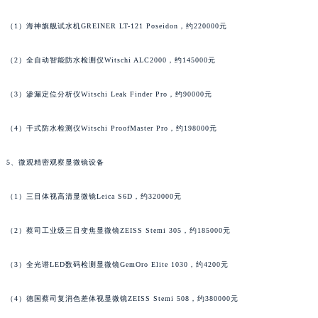
吉林省通化市东昌区环通乡江南大街江诗丹顿售后服务中心（需提前预约）
（1）海神旗舰试水机GREINER LT-121 Poseidon，约220000元
吉林省延边市延吉市解放路江诗丹顿售后服务中心（需提前预约）
辽宁省鞍山市铁东区站前街江诗丹顿售后服务中心（需提前预约）
（2）全自动智能防水检测仪Witschi ALC2000，约145000元
辽宁省本溪市平山区胜利路江诗丹顿售后服务中心（需提前预约）
辽宁省朝阳市双塔区新华路江诗丹顿售后服务中心（需提前预约）
（3）渗漏定位分析仪Witschi Leak Finder Pro，约90000元
辽宁省丹东市振兴区七经街江诗丹顿售后服务中心（需提前预约）
（4）干式防水检测仪Witschi ProofMaster Pro，约198000元
辽宁省抚顺市新抚区东一路江诗丹顿售后服务中心（需提前预约）
辽宁省阜新市海州区解放大街江诗丹顿售后服务中心（需提前预约）
5、微观精密观察显微镜设备
辽宁省葫芦岛市连山区中央路江诗丹顿售后服务中心（需提前预约）
辽宁省锦州市古塔区中央大街江诗丹顿售后服务中心（需提前预约）
（1）三目体视高清显微镜Leica S6D，约320000元
辽宁省辽阳市白塔区新运大街江诗丹顿售后服务中心（需提前预约）
（2）蔡司工业级三目变焦显微镜ZEISS Stemi 305，约185000元
辽宁省盘锦市兴隆台区石油大街江诗丹顿售后服务中心（需提前预约）
辽宁省铁岭市银州区南马路江诗丹顿售后服务中心（需提前预约）
（3）全光谱LED数码检测显微镜GemOro Elite 1030，约4200元
辽宁省营口市站前区市府路与渤海大街交叉口江诗丹顿售后服务中心（需提前预约）
辽宁省沈阳市沈河区中街路137号亨得利名表维修授权店1楼江诗丹顿售后服务中心（需提前预约）
（4）德国蔡司复消色差体视显微镜ZEISS Stemi 508，约380000元
辽宁省沈阳市沈河区中街路83号亨得利名表维修授权店1楼江诗丹顿售后服务中心（需提前预约）