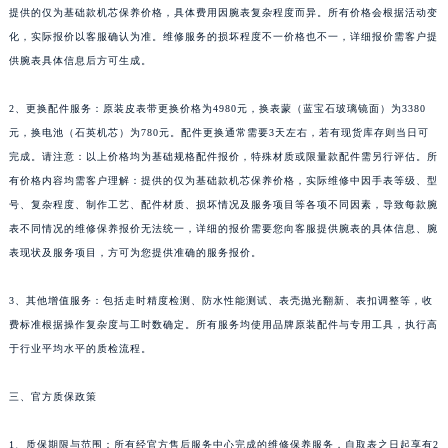
提供的仅为基础款机芯保养价格，具体费用因腕表复杂程度而异。所有价格会根据活动变
上海市黄浦区南京东路299号宏伊国际广场写字楼8层806室江诗丹顿售后服务中心（需提前预约）
化，实际报价以客服确认为准。维修服务的损坏程度不一价格也不一，详细报价需客户提
上海市徐汇区虹桥路3号港汇中心2座37层3705室江诗丹顿售后服务中心（需提前预约）
供腕表具体信息后方可生成。
浙江省杭州市上城区钱江路1366号华润大厦A座5层503-5室江诗丹顿售后服务中心（需提前预约）
浙江省湖州市吴兴区劳动路江诗丹顿售后服务中心（需提前预约）
2、更换配件服务：原装皮表带更换价格为4980元，换表蒙（蓝宝石玻璃镜面）为3380
浙江省嘉兴市南湖区广益路705号嘉兴世界贸易中心A座13层1304室江诗丹顿售后服务中心（需提前预约）
元，换电池（石英机芯）为780元。配件更换通常需要3天左右，若有现货库存则当日可
完成。请注意：以上价格均为基础规格配件报价，特殊材质或限量款配件需另行评估。所
浙江省金华市金东区东市南街777号金华万达广场4号楼22楼2209室江诗丹顿售后服务中心（需提前预约）
有价格内容均需客户理解：提供的仅为基础款机芯保养价格，实际维修中因手表等级、型
浙江省丽水市莲都区解放街江诗丹顿售后服务中心（需提前预约）
号、复杂程度、制作工艺、配件材质、损坏情况及服务项目等各项不同因素，导致每款腕
浙江省宁波市江北区大闸南路500号来福士广场办公楼20层2009室江诗丹顿售后服务中心（需提前预约）
表不同情况的维修保养报价无法统一，详细的报价需要您向客服提供腕表的具体信息、腕
浙江省衢州市柯城区上街江诗丹顿售后服务中心（需提前预约）
表现状及服务项目，方可为您提供准确的服务报价。
浙江省绍兴市越城区胜利东路379号世茂天际中心写字楼8层805室江诗丹顿售后服务中心（需提前预约）
浙江省舟山市定海区解放东路江诗丹顿售后服务中心（需提前预约）
3、其他增值服务：包括走时精度检测、防水性能测试、表壳抛光翻新、表扣调整等，收
费标准根据操作复杂度与工时数确定。所有服务均使用品牌原装配件与专用工具，执行高
澳门特别行政区大堂区议事亭前地（新马路）江诗丹顿售后服务中心（需提前预约）
于行业平均水平的质检流程。
澳门特别行政区风顺堂区南湾大马路江诗丹顿售后服务中心（需提前预约）
澳门特别行政区花地玛堂区关闸广场江诗丹顿售后服务中心（需提前预约）
三、官方质保政策
澳门特别行政区花王堂区大三巴商圈江诗丹顿售后服务中心（需提前预约）
澳门特别行政区嘉模堂区官也街江诗丹顿售后服务中心（需提前预约）
1、质保期限与范围：所有经官方售后服务中心完成的维修保养服务，自取表之日起享有2