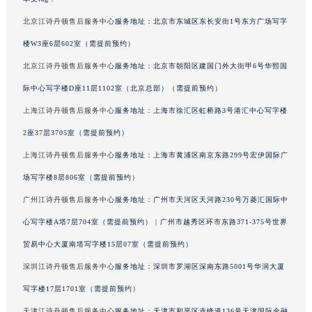
青海省海西蒙古族藏族自治州德令哈市柴达木路江诗丹顿售后服务中心（需提前预约）
北京江诗丹顿售后服务中心
服务地址：北京市东城区东长安街1号东方广场写字
青海省黄南藏族自治州同仁市德合隆路江诗丹顿售后服务中心（需提前预约）
楼W3座6层602室（需提前预约）
青海省西宁市城西区海湖新区西关大道江诗丹顿售后服务中心（需提前预约）
北京江诗丹顿售后服务中心
服务地址：北京市朝阳区建国门外大街甲6号华熙国
青海省玉树藏族自治州结古镇胜利路江诗丹顿售后服务中心（需提前预约）
际中心写字楼D座11层1102室（北京总部）（需提前预约）
陕西省安康市汉滨区金州路江诗丹顿售后服务中心（需提前预约）
上海江诗丹顿售后服务中心
服务地址：上海市徐汇区虹桥路3号港汇中心写字楼
陕西省宝鸡市渭滨区经二路江诗丹顿售后服务中心（需提前预约）
陕西省汉中市汉台区北大街江诗丹顿售后服务中心（需提前预约）
2座37层3705室（需提前预约）
陕西省商洛市商州区州城街江诗丹顿售后服务中心（需提前预约）
上海江诗丹顿售后服务中心
服务地址：上海市黄浦区南京东路299号宏伊国际广
陕西省铜川市王益区红旗街江诗丹顿售后服务中心（需提前预约）
场写字楼8层806室（需提前预约）
陕西省渭南市临渭区东风大街江诗丹顿售后服务中心（需提前预约）
广州江诗丹顿售后服务中心
服务地址：广州市天河区天河路230号万菱汇国际中
陕西省咸阳市秦都区沣西新城统一西路与白马河路交汇处江诗丹顿售后服务中心（需提前预约）
心写字楼A塔7层704室（需提前预约） | 广州市越秀区环市东路371-375号世界
陕西省延安市宝塔区中心街江诗丹顿售后服务中心（需提前预约）
贸易中心大厦南塔写字楼15层07室（需提前预约）
陕西省榆林市榆阳区长兴路江诗丹顿售后服务中心（需提前预约）
深圳江诗丹顿售后服务中心
服务地址：深圳市罗湖区深南东路5001号华润大厦
新疆维吾尔自治区阿克苏市东大街江诗丹顿售后服务中心（需提前预约）
新疆维吾尔自治区阿拉尔市胜利大道江诗丹顿售后服务中心（需提前预约）
写字楼17层1701室（需提前预约）
新疆维吾尔自治区阿拉山口市友好路江诗丹顿售后服务中心（需提前预约）
天津江诗丹顿售后服务中心
服务地址：天津市和平区赤峰道136号天津国际金融