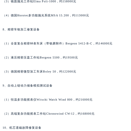
（3）镜面抛光工作站Elma Poli-1000，约158000元
山西省晋中市榆次区顺城街江诗丹顿售后服务中心（需提前预约）
山西省临汾市尧都区解放路江诗丹顿售后服务中心（需提前预约）
（4）德国Horotec多功能抛光系统MSA 15.200，约113000元
山西省吕梁市离石区永宁中路与建设街交叉口江诗丹顿售后服务中心（需提前预约）
8、精密车铣加工修复设备
山西省朔州市朔城区怡西路与鄯阳西街交汇处江诗丹顿售后服务中心（需提前预约）
山西省忻州市忻府区和平东街与七一南路交叉口江诗丹顿售后服务中心（需提前预约）
（1）全套复合精密钟表车床（带铣磨附件）Bergeon 5412-B-C，约146000元
山西省阳泉市郊区平阳东街与新城大道交叉口江诗丹顿售后服务中心（需提前预约）
山西省运城市盐湖区河东街江诗丹顿售后服务中心（需提前预约）
（2）液压精密压盖工作站Bergeon 5500，约19500元
山西省长治市潞州区英雄中路江诗丹顿售后服务中心（需提前预约）
山西省太原市迎泽区迎泽街道解放路15号亨得利名表维修授权店3楼江诗丹顿售后服务中心（需提前预约）
（3）德国精密微型加工车床Boley 50，约122000元
天津市和平区赤峰道136号天津国际金融中心26层2603室江诗丹顿售后服务中心（需提前预约）
9、自动上链动力储备模拟测试设备
安徽省安庆市迎江区人民路江诗丹顿售后服务中心（需提前预约）
安徽省蚌埠市蚌山区淮河路江诗丹顿售后服务中心（需提前预约）
（1）恒温多功能摇表仪Witschi Watch Wind 800，约216000元
安徽省亳州市谯城区魏武大道江诗丹顿售后服务中心（需提前预约）
安徽省池州市贵池区长江路江诗丹顿售后服务中心（需提前预约）
（2）高端复杂功能摇表工作站Chronowind CW-12，约168000元
安徽省滁州市琅琊区南谯北路江诗丹顿售后服务中心（需提前预约）
10、机芯退磁故障修复设备
安徽省阜阳市颍州区颍州北路江诗丹顿售后服务中心（需提前预约）