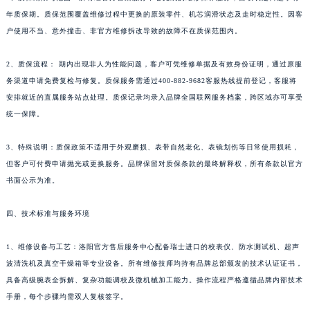
澳门省路氹城市金光大道江诗丹顿售后服务中心（需提前预约）
年质保期。质保范围覆盖维修过程中更换的原装零件、机芯润滑状态及走时稳定性。因客
户使用不当、意外撞击、非官方维修拆改导致的故障不在质保范围内。
澳门特别行政区望德堂区塔石广场江诗丹顿售后服务中心（需提前预约）
福建省福州市鼓楼区五四路128-1号恒力城写字楼15层03室江诗丹顿售后服务中心（需提前预约）
2、质保流程： 期内出现非人为性能问题，客户可凭维修单据及有效身份证明，通过原服
福建省厦门市思明区湖滨东路95号万象城华润大厦B座11层1104室江诗丹顿售后服务中心（需提前预约）
务渠道申请免费复检与修复。质保服务需通过400-882-9682客服热线提前登记，客服将
广东省潮州市潮安区新风路与潮汕路交汇处江诗丹顿售后服务中心（需提前预约）
安排就近的直属服务站点处理。质保记录均录入品牌全国联网服务档案，跨区域亦可享受
广东省广州市天河区天河路230号万菱汇国际中心A塔7层704室江诗丹顿售后服务中心（需提前预约）
统一保障。
广东省广州市越秀区环市东路371-375号世界贸易中心大厦南塔15层1507室江诗丹顿售后服务中心（需提前预约）
3、特殊说明：质保政策不适用于外观磨损、表带自然老化、表镜划伤等日常使用损耗，
广东省河源市源城区越王大道江诗丹顿售后服务中心（需提前预约）
但客户可付费申请抛光或更换服务。品牌保留对质保条款的最终解释权，所有条款以官方
广东省惠州市惠城区江北文昌一路7号华贸大厦1座30层3005室江诗丹顿售后服务中心（需提前预约）
书面公示为准。
广东省江门市蓬江区广场西路江诗丹顿售后服务中心（需提前预约）
广东省揭阳市榕城进贤门步行街江诗丹顿售后服务中心（需提前预约）
四、技术标准与服务环境
广东省茂名市电白区水东街道迎宾大道江诗丹顿售后服务中心（需提前预约）
广东省梅州市梅江区金燕大道江诗丹顿售后服务中心（需提前预约）
1、维修设备与工艺：洛阳官方售后服务中心配备瑞士进口的校表仪、防水测试机、超声
波清洗机及真空干燥箱等专业设备。所有维修技师均持有品牌总部颁发的技术认证证书，
广东省清远市清城区湖西路江诗丹顿售后服务中心（需提前预约）
具备高级腕表全拆解、复杂功能调校及微机械加工能力。操作流程严格遵循品牌内部技术
广东省汕头市龙湖区长平路江诗丹顿售后服务中心（需提前预约）
手册，每个步骤均需双人复核签字。
广东省汕尾市城区香洲街道园林社区翠园街江诗丹顿售后服务中心（需提前预约）