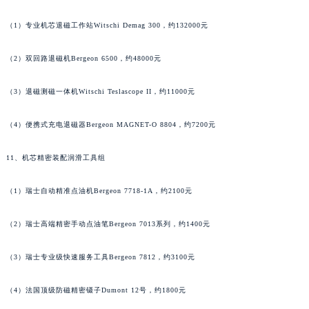
安徽省淮北市相山区淮海路江诗丹顿售后服务中心（需提前预约）
（1）专业机芯退磁工作站Witschi Demag 300，约132000元
安徽省淮南市田家庵区国庆中路江诗丹顿售后服务中心（需提前预约）
安徽省黄山市屯溪区黄山西路江诗丹顿售后服务中心（需提前预约）
（2）双回路退磁机Bergeon 6500，约48000元
安徽省六安市金安区解放中路江诗丹顿售后服务中心（需提前预约）
安徽省马鞍山市雨山区湖南西路江诗丹顿售后服务中心（需提前预约）
（3）退磁测磁一体机Witschi Teslascope II，约11000元
安徽省宿州市埇桥区人民中路江诗丹顿售后服务中心（需提前预约）
（4）便携式充电退磁器Bergeon MAGNET-O 8804，约7200元
安徽省铜陵市铜官区石城大道江诗丹顿售后服务中心（需提前预约）
安徽省芜湖市镜湖区中山路步行街江诗丹顿售后服务中心（需提前预约）
11、机芯精密装配润滑工具组
安徽省宣城市宣州区叠嶂西路江诗丹顿售后服务中心（需提前预约）
福建省龙岩市新罗区九一南路江诗丹顿售后服务中心（需提前预约）
（1）瑞士自动精准点油机Bergeon 7718-1A，约2100元
福建省南平市建阳区人民西路江诗丹顿售后服务中心（需提前预约）
（2）瑞士高端精密手动点油笔Bergeon 7013系列，约1400元
福建省宁德市蕉城区天湖东路江诗丹顿售后服务中心（需提前预约）
福建省莆田市城厢区霞林街道荔华东大道江诗丹顿售后服务中心（需提前预约）
（3）瑞士专业级快速服务工具Bergeon 7812，约3100元
福建省三明市三元区东乾二路江诗丹顿售后服务中心（需提前预约）
福建省漳州市龙文区步港路江诗丹顿售后服务中心（需提前预约）
（4）法国顶级防磁精密镊子Dumont 12号，约1800元
江苏省常州市新北区龙锦路1590号现代传媒中心5号楼10层1008室江诗丹顿售后服务中心（需提前预约）