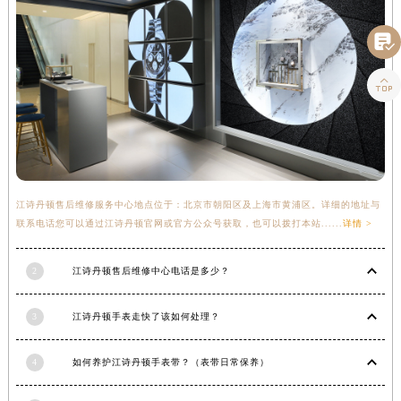
四川省绵阳市涪城区翠花街江诗丹顿售后服务中心（需提前预约）

四川省南充市高坪区江东大道江诗丹顿售后服务中心（需提前预约）
四川省内江市东兴区汉安大道江诗丹顿售后服务中心（需提前预约）

四川省攀枝花市东区三线大道北段江诗丹顿售后服务中心（需提前预约）
四川省遂宁市船山区香林南路江诗丹顿售后服务中心（需提前预约）
四川省雅安市雨城区熊猫大道江诗丹顿售后服务中心（需提前预约）
四川省宜宾市翠屏区长翠路江诗丹顿售后服务中心（需提前预约）
四川省资阳市雁江区滨江大道一段与和平南路江诗丹顿售后服务中心（需提前预约）
江诗丹顿售后维修服务中心地点位于：北京市朝阳区及上海市黄浦区。详细的地址与
四川省自贡市自流井区华商北路江诗丹顿售后服务中心（需提前预约）
联系电话您可以通过江诗丹顿官网或官方公众号获取，也可以拨打本站......
详情 >
西藏自治区阿里地区噶尔县北京西路江诗丹顿售后服务中心（需提前预约）
西藏自治区昌都市卡若区昌都西路江诗丹顿售后服务中心（需提前预约）
2
江诗丹顿售后维修中心电话是多少？
西藏自治区拉萨市城关区北京中路江诗丹顿售后服务中心（需提前预约）
3
江诗丹顿手表走快了该如何处理？
西藏自治区林芝市巴宜区广东路江诗丹顿售后服务中心（需提前预约）
西藏自治区那曲市色尼区浙江西路江诗丹顿售后服务中心（需提前预约）
4
如何养护江诗丹顿手表带？（表带日常保养）
西藏自治区日喀则市桑珠孜区上海中路江诗丹顿售后服务中心（需提前预约）
西藏自治区山南市乃东区湖北大道江诗丹顿售后服务中心（需提前预约）