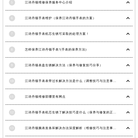
5
江诗丹顿维修保养服务中心介绍
云南省保山市隆阳区正阳路江诗丹顿售后服务中心（需提前预约）
云南省楚雄彝族自治州楚雄市鹿城南路江诗丹顿售后服务中心（需提前预约）
6
江诗丹顿手表维护（保养江诗丹顿手表的方案）
云南省大理白族自治州大理市建设路江诗丹顿售后服务中心（需提前预约）
云南省德宏傣族景颇族自治州芒市团结大街江诗丹顿售后服务中心（需提前预约）
7
江诗丹顿手表机芯生锈可采取的处理方案！
云南省迪庆藏族自治州香格里拉市长征大道江诗丹顿售后服务中心（需提前预约）
云南省红河哈尼族彝族自治州蒙自市天马路江诗丹顿售后服务中心（需提前预约）
8
怎样保养江诗丹顿手表?(手表的保养方法)
云南省丽江市古城区七星街江诗丹顿售后服务中心（需提前预约）
9
江诗丹顿表盘生锈解决方法（保养与修复技巧分享）
云南省临沧市临翔区世纪路江诗丹顿售后服务中心（需提前预约）
云南省怒江傈僳族自治州泸水市人民路江诗丹顿售后服务中心（需提前预约）
10
江诗丹顿手表表带过长解决方法是什么（调整技巧与注意事项）
云南省普洱市思茅区振兴大道江诗丹顿售后服务中心（需提前预约）
云南省曲靖市麒麟区学府路江诗丹顿售后服务中心（需提前预约）
11
江诗丹顿维修部哪里有网点
云南省文山壮族苗族自治州文山市东风路江诗丹顿售后服务中心（需提前预约）
云南省西双版纳傣族自治州景洪市宣慰大道江诗丹顿售后服务中心（需提前预约）
12
江诗丹顿手表机芯生锈了解决技巧是什么（保养与修复的正确方法）
云南省玉溪市红塔区南北大街江诗丹顿售后服务中心（需提前预约）
云南省昭通市昭阳区青年路江诗丹顿售后服务中心（需提前预约）
13
江诗丹顿腕表发条坏解决办法深度解析（维修技巧与注意事项）
台湾省台北市万华区中华路江诗丹顿售后服务中心（需提前预约）