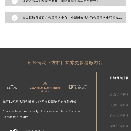
4
江诗丹顿表的后盖什么样（揭秘高端手表工艺与设计）
江苏省南通市崇川区工农路57号圆融广场写字楼16层1603室江诗丹顿售后服务中心（需提前预约）
江苏省苏州市苏州工业园区 星港街199号苏州中心办公楼C座22层08室江诗丹顿售后服务中心（需提前预约）
5
海口江诗丹顿官方售后服务中心｜全新维修地址和售后服务电话权威信息公示（2026年7月更新）
湖北省武汉市江汉区解放大道686号世界贸易大厦38层09室江诗丹顿售后服务中心（需提前预约）
广西省南宁市青秀区金湖路59号地王大厦12楼1224室江诗丹顿售后服务中心（需提前预约）
安徽省合肥市蜀山区潜山路111号万象城华润大厦B座12楼03室江诗丹顿售后服务中心（需提前预约）
福建省泉州市丰泽区宝洲路729号浦西万达中心写字楼A座7楼709室江诗丹顿售后服务中心（需提前预约）
山东省青岛市南区山东路6号华润大厦B座22层04室江诗丹顿售后服务中心（需提前预约）
轻轻滑动下方栏目探索更多精彩内容
山东省烟台市芝罘区胜利路139号万达金融中心A座907室江诗丹顿售后服务中心（需提前预约）
吉林省长春市朝阳区西安大路727号中银大厦A座(旺进大厦)18层09室江诗丹顿售后服务中心（需提前预约）
江诗丹顿中国
贵州省贵阳市南明区都司高架桥路33号亨特国际金融中心14楼14D江诗丹顿售后服务中心（需提前预约）
云南省昆明市盘龙区北京路928号同德昆明广场写字楼10层06室江诗丹顿售后服务中心（需提前预约）
北京江诗丹顿
河北省石家庄市长安区中山东路39号勒泰中心写字楼B座13层07室江诗丹顿售后服务中心（需提前预约）
你可以轻易地拥有时间，但无法轻易地拥有江诗丹顿
陕西省西安市碑林区南关正街88号华侨城长安国际中心E座6楼10室江诗丹顿售后服务中心（需提前预约）
上海江诗丹顿
You can have time easily, but you can't have Vacheron
海南省海口市龙华区金贸东路5号海口华润大厦B座17层1707室江诗丹顿售后服务中心（需提前预约）
广州江诗丹顿
Constantin easily.
河北省唐山市路南区新华东道100号万达广场写字楼A座10层1002室江诗丹顿售后服务中心（需提前预约）
深圳江诗丹顿
台州市椒江区东海大道1800号腾达中心东1幢20楼2002室江诗丹顿售后服务中心（需提前预约）