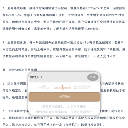
广东省韶关市武江区芙蓉新区与老城中心交汇处江诗丹顿售后服务中心（需提前预约）
2、服务环境标准：接待大厅采用恒温恒湿控制，温度维持在20°C至24°C之间，湿度控制
广东省深圳市罗湖区深南东路5001号华润大厦17层1701室江诗丹顿售后服务中心（需提前预约）
在45%至55%。维修工作区配备防静电工作台、专业目镜及二级生物安全级别的空气过滤
广东省阳江市江城区东风一路江诗丹顿售后服务中心（需提前预约）
系统，确保精密零件在无尘、无磁干扰的环境下操作。客户送修期间可全程通过监控屏幕
观摩透明化维修过程（需提前申请），所有操作记录保留至少3年备查。
广东省云浮市云城区金山路江诗丹顿售后服务中心（需提前预约）
广东省湛江市赤坎区观海北路江诗丹顿售后服务中心（需提前预约）
3、质量管控体系：每一只完成服务的腕表在交付前须经过48小时模拟佩戴测试，包括不
广东省肇庆市端州区信安大道与砚都大道交汇处江诗丹顿售后服务中心（需提前预约）
同方位的走时精度、自动上链效率、按钮与表冠操作手感、防水性能复测等12项检测。测
广西壮族自治区百色市右江区中山二路江诗丹顿售后服务中心（需提前预约）
试数据存档并生成纸质报告随表交付。不合格产品一律退回返工，不进入交付环节。
广西壮族自治区北海市海城区北京路江诗丹顿售后服务中心（需提前预约）
广西壮族自治区崇左市江州区石景林街道友谊大道与丽川路交汇处江诗丹顿售后服务中心（需提前预约）
五、养护知识与日常使用
预约入口
关闭
广西壮族自治区防城港市港口区金花茶大道江诗丹顿售后服务中心（需提前预约）
1、建议保养周期：机械腕表建议每2至3年进行一次全面保养，以维持机芯内部润滑状态
广西壮族自治区贵港市港北区港城街道布山大道与仙衣路交叉口江诗丹顿售后服务中心（需提前预约）
与走时稳定性。石英机芯建议每5至7年更换电池并同步检测防水性能。若腕表长期处于强
广西壮族自治区桂林市秀峰区红岭路江诗丹顿售后服务中心（需提前预约）
立即预约
磁场、极端温差或高湿度环境，应缩短保养间隔至18个月。
广西壮族自治区河池市金城江区金城江街道朝阳路江诗丹顿售后服务中心（需提前预约）
提前预约免排队，到店即享服务
广西壮族自治区贺州市八步区城东街道灵峰南路江诗丹顿售后服务中心（需提前预约）
2、日常佩戴注意事项：避免腕表接触化学溶剂、香水、化妆品等腐蚀性物质；进行高尔
预约时间有变无需取消，可随时重新预约
广西壮族自治区来宾市兴宾区桂中大道江诗丹顿售后服务中心（需提前预约）
夫、网球等剧烈运动时建议摘下手表，防止机芯受震；非旋入式表冠应确保在调校后完全
压入，防止水汽进入。每月可手动上链一次（自动机芯）以保持发条弹性。
广西壮族自治区柳州市城中区中山中路江诗丹顿售后服务中心（需提前预约）