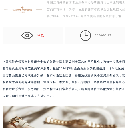
洛阳江诗丹顿官方售后服务中心始终秉持瑞士高级制表工
宁波市江北区大闸南路500号来福士广场办公楼20层2009室（需提前预约）
艺的严苛标准，为每一位腕表拥有者提供全流程规范化的
杭州市上城区钱江路1366号华润大厦写字楼A座5层503-5室（需提前预约）
客户服务。根据2026年6月全面更新后的权威信息，洛阳
金华市金东区东市南街777号金华万达广场写字楼4号楼22层2209室（需提前预约）
地区的官方售后渠道已完成服务升级，客户可通过全国
绍兴市越城区胜利东路379号世茂天际中心写字楼8层805室（需提前预约）
统…

16 次
2026-06-23
嘉兴市南湖区广益路705号嘉兴世界贸易中心写字楼A座13层1304室（需提前预约）
南昌市红谷滩新区红谷中大道998号绿地双子塔（中央广场）A1座办公楼14层07室（需提前预约）
济南市历下区经十路11111号华润中心写字楼（万象城）15层1508室（需提前预约）
广州市天河区天河路230号万菱汇国际中心写字楼A塔7层704室（需提前预约）
洛阳江诗丹顿官方售后服务中心始终秉持瑞士高级制表工艺的严苛标准，为每一位腕表拥
有者提供全流程规范化的客户服务。根据2026年6月全面更新后的权威信息，洛阳地区的
广州市越秀区环市东路371-375号世界贸易中心大厦南塔写字楼15层07室（需提前预约）
官方售后渠道已完成服务升级，客户可通过全国统一客服热线直接联络直属服务团队，获
深圳市罗湖区深南东路5001号华润大厦写字楼17层1701室（需提前预约）
取从技术咨询到专业维修的一站式支持。本文基于最新公示数据，系统梳理售后服务中心
惠州市惠城区江北文昌一路7号华贸大厦写字楼1座30层05室（需提前预约）
的官方联系方式、服务项目、技术标准及日常养护要点，确保内容精准匹配搜索引擎收录
厦门市思明区湖滨东路95号华润大厦写字楼B座11层1104室（需提前预约）
逻辑，同时规避所有非官方描述用语。
福州市鼓楼区五四路128-1号恒力城写字楼15层03室（需提前预约）
成都市锦江区人民东路6号SAC东原中心写字楼24层2406B室（需提前预约）
重庆市江北区观音桥步行街2号融恒时代广场写字楼9层902室（需提前预约）
长沙市芙蓉区定王台街道建湘路393号世茂环球金融中心写字楼（芙蓉广场）10层13室（需提前预约）