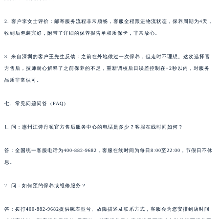
湖北省黄石市黄石港区武汉路江诗丹顿售后服务中心（需提前预约）
2. 客户李女士评价：邮寄服务流程非常顺畅，客服全程跟进物流状态，保养周期为4天，
湖北省荆门市东宝中天街步行街江诗丹顿售后服务中心（需提前预约）
收到后包装完好，附带了详细的保养报告单和质保卡，非常放心。
湖北省荆州市荆州区荆中路江诗丹顿售后服务中心（需提前预约）
湖北省十堰市茅箭区人民北路江诗丹顿售后服务中心（需提前预约）
3. 来自深圳的客户王先生反馈：之前在外地做过一次保养，但走时不理想。这次选择官
湖北省随州市曾都区青年路江诗丹顿售后服务中心（需提前预约）
方售后，技师耐心解释了之前保养的不足，重新调校后日误差控制在+2秒以内，对服务
湖北省咸宁市咸安区长安大道江诗丹顿售后服务中心（需提前预约）
品质非常认可。
湖北省襄阳市樊城区长虹路与人民路交叉口江诗丹顿售后服务中心（需提前预约）
七、常见问题问答（FAQ）
湖北省孝感市孝南区复兴大道江诗丹顿售后服务中心（需提前预约）
湖北省宜昌市西陵区夷陵大道与港窑路江诗丹顿售后服务中心（需提前预约）
1. 问：惠州江诗丹顿官方售后服务中心的电话是多少？客服在线时间如何？
湖南省常德市武陵区人民路江诗丹顿售后服务中心（需提前预约）
湖南省郴州市北湖区国庆北路江诗丹顿售后服务中心（需提前预约）
答：全国统一客服电话为400-882-9682，客服在线时间为每日8:00至22:00，节假日不休
湖南省衡阳市雁峰区解放路江诗丹顿售后服务中心（需提前预约）
息。
湖南省怀化市鹤城区迎丰中路江诗丹顿售后服务中心（需提前预约）
2. 问：如何预约保养或维修服务？
湖南省娄底市娄星区长青街江诗丹顿售后服务中心（需提前预约）
湖南省邵阳市双清区东风路江诗丹顿售后服务中心（需提前预约）
答：拨打400-882-9682提供腕表型号、故障描述及联系方式，客服会为您安排到店时间
湖南省湘潭市雨湖区莲城大道江诗丹顿售后服务中心（需提前预约）