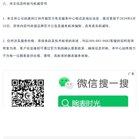
八、本文信息时效与权威背书
甘肃省庆阳市西峰区南大街江诗丹顿售后服务中心（需提前预约）
甘肃省天水市秦州区民主路江诗丹顿售后服务中心（需提前预约）
1. 本文所公示的惠州江诗丹顿官方售后服务中心电话及地址信息，最后更新于2026年6月
甘肃省武威市凉州区迎宾路江诗丹顿售后服务中心（需提前预约）
25日。所有内容均依据品牌官方公告及服务标准编制，具有真实权威性。
甘肃省张掖市甘州区民乐北路江诗丹顿售后服务中心（需提前预约）
宁夏回族自治区固原市原州区文化街江诗丹顿售后服务中心（需提前预约）
2. 任何涉及服务价格、质保条款及技术标准的表述，均以400-882-9682客服的实时咨询
答复为准。客户在送修前可通过官方热线确认最新政策，确保信息对称。本中心始终致力
宁夏回族自治区石嘴山市大武口区贺兰山路江诗丹顿售后服务中心（需提前预约）
于为每一位顾客提供合规、透明、高标准的腕表服务体验。
宁夏回族自治区吴忠市利通区开元大道江诗丹顿售后服务中心（需提前预约）
宁夏回族自治区银川市兴庆区新华东路97号新百中心C馆一层C1-18号商铺江诗丹顿售后服务中心（需提前预约）
宁夏回族自治区中卫市沙坡头区鼓楼东街江诗丹顿售后服务中心（需提前预约）
青海省果洛藏族自治州玛沁县团结路江诗丹顿售后服务中心（需提前预约）
青海省海北藏族自治州海晏县将军路江诗丹顿售后服务中心（需提前预约）
青海省海东市乐都区滨河路江诗丹顿售后服务中心（需提前预约）
青海省海南藏族自治州共和县青海湖大街江诗丹顿售后服务中心（需提前预约）
青海省海西蒙古族藏族自治州德令哈市柴达木路江诗丹顿售后服务中心（需提前预约）
青海省黄南藏族自治州同仁市德合隆路江诗丹顿售后服务中心（需提前预约）
青海省西宁市城西区海湖新区西关大道江诗丹顿售后服务中心（需提前预约）