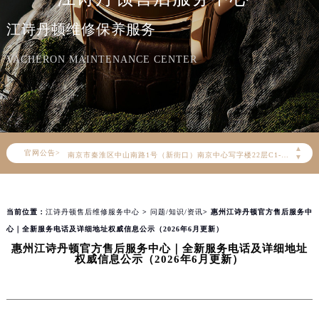
江诗丹顿官方全国统一服务热线400-882-9682，服务覆盖中国大陆、香港、澳门、台湾全部区域（非大陆需加拨“+86”）
江诗丹顿维修保养服务
2026年8月江诗丹顿售后服务中心最新网点地址：
北京市朝阳区建国门外大街甲6号华熙国际中心写字楼D座11层1102室（北京总部）（需提前预约）
VACHERON MAINTENANCE CENTER
北京市东城区东长安街1号东方广场写字楼W3座6层602室（需提前预约）
天津市和平区赤峰道136号天津国际金融中心写字楼26层2603室（需提前预约）
上海市徐汇区虹桥路3号港汇中心写字楼2座37层3705室（需提前预约）
上海市黄浦区南京东路299号宏伊国际广场写字楼8层806室（需提前预约）
▲
官网公告>
南京市秦淮区中山南路1号（新街口）南京中心写字楼22层C1-1室（需提前预约）
▼
常州市新北区龙锦路1590号现代传媒中心写字楼5号楼10层1008室（需提前预约）
徐州市鼓楼区淮海东路29号苏宁广场IFC国际金融中心写字楼35层3508室（需提前预约）
当前位置：
江诗丹顿售后维修服务中心
>
问题/知识/资讯
> 惠州江诗丹顿官方售后服务中
扬州市邗江区国展路29号星耀天地写字楼1号楼18层1803室（需提前预约）
心｜全新服务电话及详细地址权威信息公示（2026年6月更新）
盐城市盐都区世纪大道5号盐城金融城写字楼1号楼16层1604室（需提前预约）
惠州江诗丹顿官方售后服务中心｜全新服务电话及详细地址
泰州市海陵区永定东路399号置地商务中心东塔写字楼（华润万象城）17层1706室（需提前预约）
权威信息公示（2026年6月更新）
宁波市江北区大闸南路500号来福士广场办公楼20层2009室（需提前预约）
杭州市上城区钱江路1366号华润大厦写字楼A座5层503-5室（需提前预约）
金华市金东区东市南街777号金华万达广场写字楼4号楼22层2209室（需提前预约）