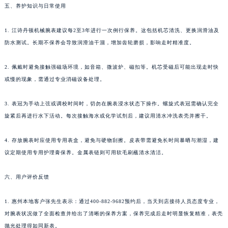
五、养护知识与日常使用
河南省开封市鼓楼区中山路江诗丹顿售后服务中心（需提前预约）
河南省洛阳市西工区中州中路与解放路交叉口江诗丹顿售后服务中心（需提前预约）
1. 江诗丹顿机械腕表建议每2至3年进行一次例行保养。这包括机芯清洗、更换润滑油及
河南省漯河市源汇区交通路江诗丹顿售后服务中心（需提前预约）
防水测试。长期不保养会导致润滑油干涸，增加齿轮磨损，影响走时精准度。
河南省南阳市宛城区范蠡东路与南都路交叉口江诗丹顿售后服务中心（需提前预约）
河南省平顶山市卫东区建设路江诗丹顿售后服务中心（需提前预约）
2. 佩戴时避免接触强磁场环境，如音箱、微波炉、磁扣等。机芯受磁后可能出现走时快
或慢的现象，需通过专业消磁设备处理。
河南省濮阳市大华龙区开州路绿城路交叉口江诗丹顿售后服务中心（需提前预约）
河南省三门峡市湖滨区和平路江诗丹顿售后服务中心（需提前预约）
3. 表冠为手动上弦或调校时间时，切勿在腕表浸水状态下操作。螺旋式表冠需确认完全
河南省商丘市梁园区神火大道江诗丹顿售后服务中心（需提前预约）
旋紧后再进行水下活动。每次接触海水或化学试剂后，建议用清水冲洗表壳并擦干。
河南省新乡市红旗区人民路江诗丹顿售后服务中心（需提前预约）
河南省信阳市浉河区东方红大道江诗丹顿售后服务中心（需提前预约）
4. 存放腕表时应使用专用表盒，避免与硬物刮擦。皮表带需避免长时间暴晒与潮湿，建
河南省许昌市魏都区建安大道与八龙路交叉口江诗丹顿售后服务中心（需提前预约）
议定期使用专用护理膏保养。金属表链则可用软毛刷蘸清水清洁。
河南省郑州市二七区民主路10号华润大厦29层2905室江诗丹顿售后服务中心（需提前预约）
六、用户评价反馈
河南省周口市川汇区七一路江诗丹顿售后服务中心（需提前预约）
河南省驻马店市驿城区乐山大道与置地大道交叉口江诗丹顿售后服务中心（需提前预约）
1. 惠州本地客户张先生表示：通过400-882-9682预约后，当天到店接待人员态度专业，
湖北省鄂州市鄂城区文星大道江诗丹顿售后服务中心（需提前预约）
对腕表状况做了全面检查并给出了清晰的保养方案，保养完成后走时明显恢复精准，表壳
湖北省黄冈市黄州区赤壁大道江诗丹顿售后服务中心（需提前预约）
抛光处理得如同新表。