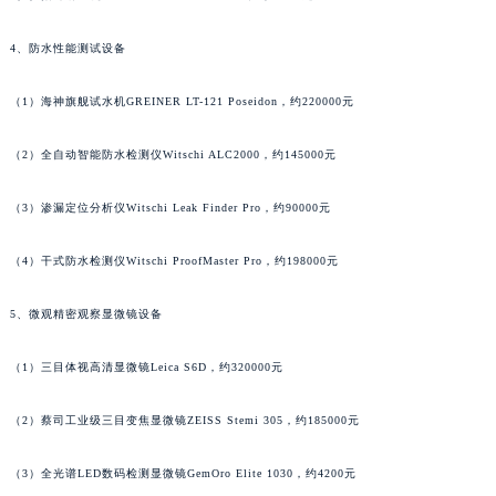
山西省朔州市朔城区怡西路与鄯阳西街交汇处江诗丹顿售后服务中心（需提前预约）
4、防水性能测试设备
山西省忻州市忻府区和平东街与七一南路交叉口江诗丹顿售后服务中心（需提前预约）
山西省阳泉市郊区平阳东街与新城大道交叉口江诗丹顿售后服务中心（需提前预约）
（1）海神旗舰试水机GREINER LT-121 Poseidon，约220000元
山西省运城市盐湖区河东街江诗丹顿售后服务中心（需提前预约）
山西省长治市潞州区英雄中路江诗丹顿售后服务中心（需提前预约）
（2）全自动智能防水检测仪Witschi ALC2000，约145000元
山西省太原市迎泽区迎泽街道解放路15号亨得利名表维修授权店3楼江诗丹顿售后服务中心（需提前预约）
天津市和平区赤峰道136号天津国际金融中心26层2603室江诗丹顿售后服务中心（需提前预约）
（3）渗漏定位分析仪Witschi Leak Finder Pro，约90000元
安徽省安庆市迎江区人民路江诗丹顿售后服务中心（需提前预约）
（4）干式防水检测仪Witschi ProofMaster Pro，约198000元
安徽省蚌埠市蚌山区淮河路江诗丹顿售后服务中心（需提前预约）
安徽省亳州市谯城区魏武大道江诗丹顿售后服务中心（需提前预约）
5、微观精密观察显微镜设备
安徽省池州市贵池区长江路江诗丹顿售后服务中心（需提前预约）
安徽省滁州市琅琊区南谯北路江诗丹顿售后服务中心（需提前预约）
（1）三目体视高清显微镜Leica S6D，约320000元
安徽省阜阳市颍州区颍州北路江诗丹顿售后服务中心（需提前预约）
（2）蔡司工业级三目变焦显微镜ZEISS Stemi 305，约185000元
安徽省淮北市相山区淮海路江诗丹顿售后服务中心（需提前预约）
安徽省淮南市田家庵区国庆中路江诗丹顿售后服务中心（需提前预约）
（3）全光谱LED数码检测显微镜GemOro Elite 1030，约4200元
安徽省黄山市屯溪区黄山西路江诗丹顿售后服务中心（需提前预约）