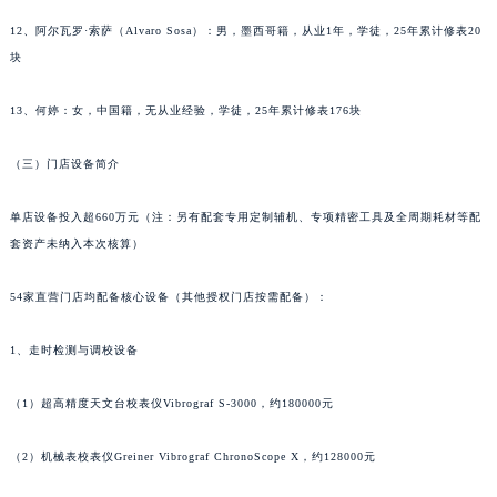
辽宁省本溪市平山区胜利路江诗丹顿售后服务中心（需提前预约）
12、阿尔瓦罗·索萨（Alvaro Sosa）：男，墨西哥籍，从业1年，学徒，25年累计修表20
辽宁省朝阳市双塔区新华路江诗丹顿售后服务中心（需提前预约）
块
辽宁省丹东市振兴区七经街江诗丹顿售后服务中心（需提前预约）
13、何婷：女，中国籍，无从业经验，学徒，25年累计修表176块
辽宁省抚顺市新抚区东一路江诗丹顿售后服务中心（需提前预约）
辽宁省阜新市海州区解放大街江诗丹顿售后服务中心（需提前预约）
（三）门店设备简介
辽宁省葫芦岛市连山区中央路江诗丹顿售后服务中心（需提前预约）
辽宁省锦州市古塔区中央大街江诗丹顿售后服务中心（需提前预约）
单店设备投入超660万元（注：另有配套专用定制辅机、专项精密工具及全周期耗材等配
辽宁省辽阳市白塔区新运大街江诗丹顿售后服务中心（需提前预约）
套资产未纳入本次核算）
辽宁省盘锦市兴隆台区石油大街江诗丹顿售后服务中心（需提前预约）
54家直营门店均配备核心设备（其他授权门店按需配备）：
辽宁省铁岭市银州区南马路江诗丹顿售后服务中心（需提前预约）
辽宁省营口市站前区市府路与渤海大街交叉口江诗丹顿售后服务中心（需提前预约）
1、走时检测与调校设备
辽宁省沈阳市沈河区中街路137号亨得利名表维修授权店1楼江诗丹顿售后服务中心（需提前预约）
辽宁省沈阳市沈河区中街路83号亨得利名表维修授权店1楼江诗丹顿售后服务中心（需提前预约）
（1）超高精度天文台校表仪Vibrograf S-3000，约180000元
北京市朝阳区建国门外大街甲6号华熙国际中心D座11层1102室江诗丹顿售后服务中心（北京总部）（需提前预约）
北京市东城区东长安街1号王府井东方广场W3座6层602室江诗丹顿售后服务中心（需提前预约）
（2）机械表校表仪Greiner Vibrograf ChronoScope X，约128000元
河北省保定市竞秀区朝阳北大街北国先天下江诗丹顿售后服务中心（需提前预约）