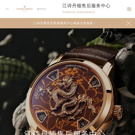
江诗丹顿售后服务中心

Vacheron maintenance

江诗丹顿售后维修服务中心竭诚为您服务！
2026年8月江诗丹顿中国区售后服务网络优化升级公告
江诗丹顿售后服务中心
2026年8月江诗丹顿全国官方售后客户服务热线：400-882-9682