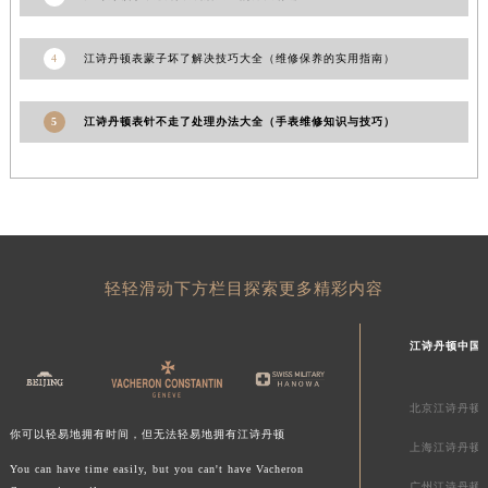
广西省南宁市青秀区金湖路59号地王大厦12楼1224室江诗丹顿售后服务中心（需提前预约）
安徽省合肥市蜀山区潜山路111号万象城华润大厦B座12楼03室江诗丹顿售后服务中心（需提前预约）
4
江诗丹顿表蒙子坏了解决技巧大全（维修保养的实用指南）
福建省泉州市丰泽区宝洲路729号浦西万达中心写字楼A座7楼709室江诗丹顿售后服务中心（需提前预约）
山东省青岛市南区山东路6号华润大厦B座22层04室江诗丹顿售后服务中心（需提前预约）
5
江诗丹顿表针不走了处理办法大全（手表维修知识与技巧）
山东省烟台市芝罘区胜利路139号万达金融中心A座907室江诗丹顿售后服务中心（需提前预约）
吉林省长春市朝阳区西安大路727号中银大厦A座(旺进大厦)18层09室江诗丹顿售后服务中心（需提前预约）
贵州省贵阳市南明区都司高架桥路33号亨特国际金融中心14楼14D江诗丹顿售后服务中心（需提前预约）
云南省昆明市盘龙区北京路928号同德昆明广场写字楼10层06室江诗丹顿售后服务中心（需提前预约）
河北省石家庄市长安区中山东路39号勒泰中心写字楼B座13层07室江诗丹顿售后服务中心（需提前预约）
轻轻滑动下方栏目探索更多精彩内容
陕西省西安市碑林区南关正街88号华侨城长安国际中心E座6楼10室江诗丹顿售后服务中心（需提前预约）
海南省海口市龙华区金贸东路5号海口华润大厦B座17层1707室江诗丹顿售后服务中心（需提前预约）
江诗丹顿中国
河北省唐山市路南区新华东道100号万达广场写字楼A座10层1002室江诗丹顿售后服务中心（需提前预约）
台州市椒江区东海大道1800号腾达中心东1幢20楼2002室江诗丹顿售后服务中心（需提前预约）
北京江诗丹顿
呼和浩特市玉泉区大学西街70号华润万象城写字楼（鄂尔多斯大厦）23层2326室江诗丹顿售后服务中心（需提前预约）
你可以轻易地拥有时间，但无法轻易地拥有江诗丹顿
上海江诗丹顿
兰州市七里河区西津西路16号兰州中心写字楼21层2102室江诗丹顿售后服务中心（需提前预约）
You can have time easily, but you can't have Vacheron
重庆市解放碑渝中区民权路28号英利国际金融中心写字楼20层01室江诗丹顿售后服务中心（需提前预约）
广州江诗丹顿