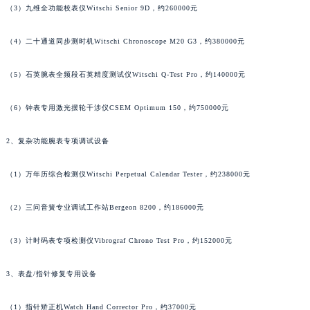
（3）九维全功能校表仪Witschi Senior 9D，约260000元
内蒙古自治区阿拉善盟市左旗土尔扈特大街江诗丹顿售后服务中心（需提前预约）
内蒙古自治区巴彦淖尔市临河区新华街江诗丹顿售后服务中心（需提前预约）
（4）二十通道同步测时机Witschi Chronoscope M20 G3，约380000元
内蒙古自治区包头市青山区幸福路甲3号王府井百货名表维修江诗丹顿售后服务中心（需提前预约）
内蒙古自治区赤峰市红山区哈达街江诗丹顿售后服务中心（需提前预约）
（5）石英腕表全频段石英精度测试仪Witschi Q-Test Pro，约140000元
内蒙古自治区鄂尔多斯市东胜区伊金霍洛街江诗丹顿售后服务中心（需提前预约）
（6）钟表专用激光摆轮干涉仪CSEM Optimum 150，约750000元
内蒙古自治区呼伦贝尔市海拉尔区中央街江诗丹顿售后服务中心（需提前预约）
内蒙古自治区通辽市科尔沁区明仁大街江诗丹顿售后服务中心（需提前预约）
2、复杂功能腕表专项调试设备
内蒙古自治区乌海市海勃湾区人民南路江诗丹顿售后服务中心（需提前预约）
内蒙古自治区乌兰察布市集宁区恩和大街江诗丹顿售后服务中心（需提前预约）
（1）万年历综合检测仪Witschi Perpetual Calendar Tester，约238000元
内蒙古自治区锡林郭勒盟市锡林浩特市光明街与额尔敦路交叉口江诗丹顿售后服务中心（需提前预约）
内蒙古自治区兴安盟市乌兰浩特市兴安大街江诗丹顿售后服务中心（需提前预约）
（2）三问音簧专业调试工作站Bergeon 8200，约186000元
山西省大同市平城区迎宾街江诗丹顿售后服务中心（需提前预约）
（3）计时码表专项检测仪Vibrograf Chrono Test Pro，约152000元
山西省晋城市城区黄华街江诗丹顿售后服务中心（需提前预约）
山西省晋中市榆次区顺城街江诗丹顿售后服务中心（需提前预约）
3、表盘/指针修复专用设备
山西省临汾市尧都区解放路江诗丹顿售后服务中心（需提前预约）
山西省吕梁市离石区永宁中路与建设街交叉口江诗丹顿售后服务中心（需提前预约）
（1）指针矫正机Watch Hand Corrector Pro，约37000元