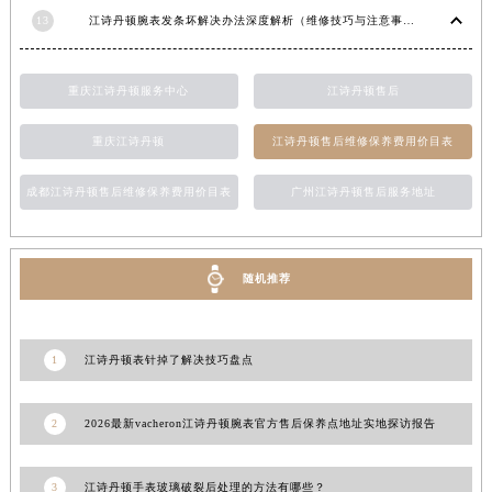
13
江诗丹顿腕表发条坏解决办法深度解析（维修技巧与注意事项）
台湾省台南市中西区国华街江诗丹顿售后服务中心（需提前预约）
台湾省高雄市新兴区五福路江诗丹顿售后服务中心（需提前预约）
台湾省基隆市仁爱区仁三路江诗丹顿售后服务中心（需提前预约）
重庆江诗丹顿服务中心
江诗丹顿售后
台湾省新竹市东区中正路江诗丹顿售后服务中心（需提前预约）
重庆江诗丹顿
江诗丹顿售后维修保养费用价目表
台湾省嘉义市东区文化路江诗丹顿售后服务中心（需提前预约）
重庆市江北区观音桥步行街2号融恒时代广场9层902室江诗丹顿售后服务中心（需提前预约）
成都江诗丹顿售后维修保养费用价目表
广州江诗丹顿售后服务地址
新疆维吾尔自治区乌鲁木齐市天山区红山路26号时代广场（CCMALL）C座17层17-B江诗丹顿售后服务中心（需提前预约）
浙江省温州市鹿城区锦绣路1067号置信广场10层1015室江诗丹顿售后服务中心（需提前预约）
黑龙江省哈尔滨市道里区友谊西路600号富力中心T2座写字楼29层03室室江诗丹顿售后服务中心（需提前预约）
随机推荐
辽宁省大连市中山区人民路15号国际金融大厦7层G室江诗丹顿售后服务中心（需提前预约）
广东省佛山市禅城区季华五路57号万科金融中心C座12层1205室江诗丹顿售后服务中心（需提前预约）
广东省东莞市东城街道鸿福东路1号民盈国贸中心T1写字楼9层907室江诗丹顿售后服务中心（需提前预约）
1
江诗丹顿表针掉了解决技巧盘点
江苏省无锡市梁溪区人民中路139号恒隆广场写字楼1座11层1104室江诗丹顿售后服务中心（需提前预约）
江苏省南通市崇川区工农路57号圆融广场写字楼16层1603室江诗丹顿售后服务中心（需提前预约）
2
2026最新vacheron江诗丹顿腕表官方售后保养点地址实地探访报告
江苏省苏州市苏州工业园区 星港街199号苏州中心办公楼C座22层08室江诗丹顿售后服务中心（需提前预约）
湖北省武汉市江汉区解放大道686号世界贸易大厦38层09室江诗丹顿售后服务中心（需提前预约）
3
江诗丹顿手表玻璃破裂后处理的方法有哪些？