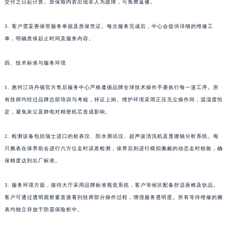
交付之日起计算。质保期内若出现非人为故障，可免费返修。
海南省儋州市儋州市那大镇兰洋北路江诗丹顿售后服务中心（需提前预约）
海南省东方市八所镇解放西路江诗丹顿售后服务中心（需提前预约）
3. 客户需妥善保管服务单据及质保凭证。每次服务完成后，中心会提供详细的维修工
海南省琼海市嘉积镇东风路江诗丹顿售后服务中心（需提前预约）
单，明确质保起止时间及服务内容。
海南省三沙市西沙区西沙群岛永兴岛北京路江诗丹顿售后服务中心（需提前预约）
四、技术标准与服务环境
海南省三亚市吉阳区迎宾路江诗丹顿售后服务中心（需提前预约）
海南省万宁市万城镇解放路江诗丹顿售后服务中心（需提前预约）
1. 惠州江诗丹顿官方售后服务中心严格遵循品牌全球技术操作手册执行每一道工序。所
海南省文昌市文城镇教育东路江诗丹顿售后服务中心（需提前预约）
有技师均经过品牌总部培训与考核，持证上岗。维护环境采用正压无尘操作间，温湿度恒
海南省五指山市通什镇三月三大道江诗丹顿售后服务中心（需提前预约）
定，避免灰尘及静电对精密机芯造成影响。
香港特别行政区尖沙咀区油尖旺区广东道江诗丹顿售后服务中心（需提前预约）
2. 检测设备包括瑞士进口的校表仪、防水测试仪、超声波清洗机及显微镜分析系统。每
香港特别行政区金钟区中西区金钟道江诗丹顿售后服务中心（需提前预约）
只腕表在保养前会进行六方位走时误差检测，保养后则进行模拟佩戴的动态走时校验，确
香港特别行政区九龙区油尖旺区弥敦道江诗丹顿售后服务中心（需提前预约）
保精度达到出厂标准。
香港特别行政区铜锣湾区湾仔区轩尼诗道江诗丹顿售后服务中心（需提前预约）
河南省安阳市文峰区解放大道江诗丹顿售后服务中心（需提前预约）
3. 服务环境方面，接待大厅采用品牌标准视觉系统，客户等候区配备舒适座椅及饮品。
河南省鹤壁市淇滨区九州路江诗丹顿售后服务中心（需提前预约）
客户可通过透明观察窗直接看到技师部分操作过程，增强服务透明度。所有等待维修的腕
河南省济源市沁园街道济水大道江诗丹顿售后服务中心（需提前预约）
表均独立存放于防震保险柜中。
河南省焦作市解放区解放路江诗丹顿售后服务中心（需提前预约）