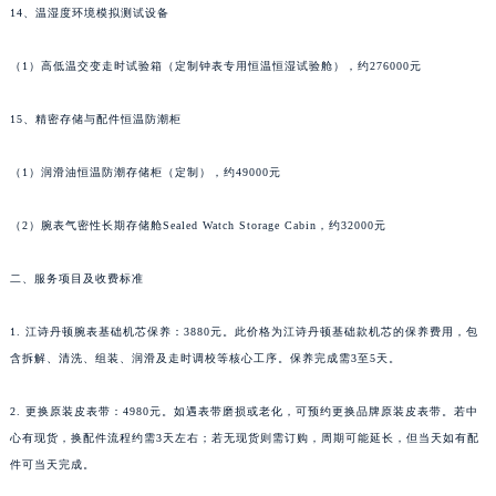
14、温湿度环境模拟测试设备
福建省厦门市思明区湖滨东路95号万象城华润大厦B座11层1104室江诗丹顿售后服务中心（需提前预约）
广东省潮州市潮安区新风路与潮汕路交汇处江诗丹顿售后服务中心（需提前预约）
（1）高低温交变走时试验箱（定制钟表专用恒温恒湿试验舱），约276000元
广东省广州市天河区天河路230号万菱汇国际中心A塔7层704室江诗丹顿售后服务中心（需提前预约）
广东省广州市越秀区环市东路371-375号世界贸易中心大厦南塔15层1507室江诗丹顿售后服务中心（需提前预约）
15、精密存储与配件恒温防潮柜
广东省河源市源城区越王大道江诗丹顿售后服务中心（需提前预约）
（1）润滑油恒温防潮存储柜（定制），约49000元
广东省惠州市惠城区江北文昌一路7号华贸大厦1座30层3005室江诗丹顿售后服务中心（需提前预约）
广东省江门市蓬江区广场西路江诗丹顿售后服务中心（需提前预约）
（2）腕表气密性长期存储舱Sealed Watch Storage Cabin，约32000元
广东省揭阳市榕城进贤门步行街江诗丹顿售后服务中心（需提前预约）
广东省茂名市电白区水东街道迎宾大道江诗丹顿售后服务中心（需提前预约）
二、服务项目及收费标准
广东省梅州市梅江区金燕大道江诗丹顿售后服务中心（需提前预约）
广东省清远市清城区湖西路江诗丹顿售后服务中心（需提前预约）
1. 江诗丹顿腕表基础机芯保养：3880元。此价格为江诗丹顿基础款机芯的保养费用，包
含拆解、清洗、组装、润滑及走时调校等核心工序。保养完成需3至5天。
广东省汕头市龙湖区长平路江诗丹顿售后服务中心（需提前预约）
广东省汕尾市城区香洲街道园林社区翠园街江诗丹顿售后服务中心（需提前预约）
2. 更换原装皮表带：4980元。如遇表带磨损或老化，可预约更换品牌原装皮表带。若中
广东省韶关市武江区芙蓉新区与老城中心交汇处江诗丹顿售后服务中心（需提前预约）
心有现货，换配件流程约需3天左右；若无现货则需订购，周期可能延长，但当天如有配
广东省深圳市罗湖区深南东路5001号华润大厦17层1701室江诗丹顿售后服务中心（需提前预约）
件可当天完成。
广东省阳江市江城区东风一路江诗丹顿售后服务中心（需提前预约）