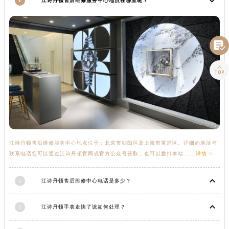
1
江诗丹顿售后维修服务中心地点在哪里呢？
四川省攀枝花市东区三线大道北段江诗丹顿售后服务中心（需提前预约）
四川省遂宁市船山区香林南路江诗丹顿售后服务中心（需提前预约）
四川省雅安市雨城区熊猫大道江诗丹顿售后服务中心（需提前预约）

四川省宜宾市翠屏区长翠路江诗丹顿售后服务中心（需提前预约）

四川省资阳市雁江区滨江大道一段与和平南路江诗丹顿售后服务中心（需提前预约）
四川省自贡市自流井区华商北路江诗丹顿售后服务中心（需提前预约）
西藏自治区阿里地区噶尔县北京西路江诗丹顿售后服务中心（需提前预约）
西藏自治区昌都市卡若区昌都西路江诗丹顿售后服务中心（需提前预约）
西藏自治区拉萨市城关区北京中路江诗丹顿售后服务中心（需提前预约）
西藏自治区林芝市巴宜区广东路江诗丹顿售后服务中心（需提前预约）
江诗丹顿售后维修服务中心地点位于：北京市朝阳区及上海市黄浦区。详细的地址与
西藏自治区那曲市色尼区浙江西路江诗丹顿售后服务中心（需提前预约）
联系电话您可以通过江诗丹顿官网或官方公众号获取，也可以拨打本站......
详情 >
西藏自治区日喀则市桑珠孜区上海中路江诗丹顿售后服务中心（需提前预约）
2
江诗丹顿售后维修中心电话是多少？
西藏自治区山南市乃东区湖北大道江诗丹顿售后服务中心（需提前预约）
云南省保山市隆阳区正阳路江诗丹顿售后服务中心（需提前预约）
3
江诗丹顿手表走快了该如何处理？
云南省楚雄彝族自治州楚雄市鹿城南路江诗丹顿售后服务中心（需提前预约）
云南省大理白族自治州大理市建设路江诗丹顿售后服务中心（需提前预约）