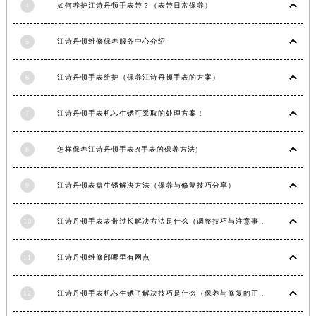
4
如何养护江诗丹顿手表带？（表带日常保养）
云南省德宏傣族景颇族自治州芒市团结大街江诗丹顿售后服务中心（需提前预约）
云南省迪庆藏族自治州香格里拉市长征大道江诗丹顿售后服务中心（需提前预约）
5
江诗丹顿维修保养服务中心介绍
云南省红河哈尼族彝族自治州蒙自市天马路江诗丹顿售后服务中心（需提前预约）
云南省丽江市古城区七星街江诗丹顿售后服务中心（需提前预约）
6
江诗丹顿手表维护（保养江诗丹顿手表的方案）
云南省临沧市临翔区世纪路江诗丹顿售后服务中心（需提前预约）
云南省怒江傈僳族自治州泸水市人民路江诗丹顿售后服务中心（需提前预约）
7
江诗丹顿手表机芯生锈可采取的处理方案！
云南省普洱市思茅区振兴大道江诗丹顿售后服务中心（需提前预约）
8
怎样保养江诗丹顿手表?(手表的保养方法)
云南省曲靖市麒麟区学府路江诗丹顿售后服务中心（需提前预约）
云南省文山壮族苗族自治州文山市东风路江诗丹顿售后服务中心（需提前预约）
9
江诗丹顿表盘生锈解决方法（保养与修复技巧分享）
云南省西双版纳傣族自治州景洪市宣慰大道江诗丹顿售后服务中心（需提前预约）
云南省玉溪市红塔区南北大街江诗丹顿售后服务中心（需提前预约）
10
江诗丹顿手表表带过长解决方法是什么（调整技巧与注意事项）
云南省昭通市昭阳区青年路江诗丹顿售后服务中心（需提前预约）
台湾省台北市万华区中华路江诗丹顿售后服务中心（需提前预约）
11
江诗丹顿维修部哪里有网点
台湾省新北市板桥区文化路江诗丹顿售后服务中心（需提前预约）
台湾省桃园市中坜区中丰路江诗丹顿售后服务中心（需提前预约）
12
江诗丹顿手表机芯生锈了解决技巧是什么（保养与修复的正确方法）
台湾省台中市西屯区文华路江诗丹顿售后服务中心（需提前预约）