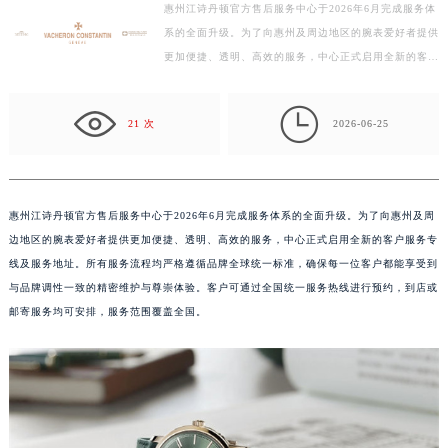
惠州江诗丹顿官方售后服务中心于2026年6月完成服务体
绍兴市越城区胜利东路379号世茂天际中心写字楼8层805室（需提前预约）
系的全面升级。为了向惠州及周边地区的腕表爱好者提供
嘉兴市南湖区广益路705号嘉兴世界贸易中心写字楼A座13层1304室（需提前预约）
更加便捷、透明、高效的服务，中心正式启用全新的客户
南昌市红谷滩新区红谷中大道998号绿地双子塔（中央广场）A1座办公楼14层07室（需提前预约）
服务专线及服务地址。所有服务流程均严格遵循品牌全
济南市历下区经十路11111号华润中心写字楼（万象城）15层1508室（需提前预约）
球…

21 次
2026-06-25
广州市天河区天河路230号万菱汇国际中心写字楼A塔7层704室（需提前预约）
广州市越秀区环市东路371-375号世界贸易中心大厦南塔写字楼15层07室（需提前预约）
深圳市罗湖区深南东路5001号华润大厦写字楼17层1701室（需提前预约）
惠州市惠城区江北文昌一路7号华贸大厦写字楼1座30层05室（需提前预约）
惠州江诗丹顿官方售后服务中心于2026年6月完成服务体系的全面升级。为了向惠州及周
边地区的腕表爱好者提供更加便捷、透明、高效的服务，中心正式启用全新的客户服务专
厦门市思明区湖滨东路95号华润大厦写字楼B座11层1104室（需提前预约）
线及服务地址。所有服务流程均严格遵循品牌全球统一标准，确保每一位客户都能享受到
福州市鼓楼区五四路128-1号恒力城写字楼15层03室（需提前预约）
与品牌调性一致的精密维护与尊崇体验。客户可通过全国统一服务热线进行预约，到店或
成都市锦江区人民东路6号SAC东原中心写字楼24层2406B室（需提前预约）
邮寄服务均可安排，服务范围覆盖全国。
重庆市江北区观音桥步行街2号融恒时代广场写字楼9层902室（需提前预约）
长沙市芙蓉区定王台街道建湘路393号世茂环球金融中心写字楼（芙蓉广场）10层13室（需提前预约）
郑州市二七区铭功路10号华润大厦写字楼29层2905室（需提前预约）
太原市迎泽区解放路15号亨得利名表服务中心（品牌授权店）3层整层（需提前预约）
沈阳市沈河区中街路137号亨得利名表服务中心（品牌授权店）1层整层（需提前预约）