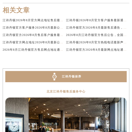
新疆维吾尔自治区石河子市北二路江诗丹顿售后服务中心（需提前预约）
相关文章
新疆维吾尔自治区双河市光明路江诗丹顿售后服务中心（需提前预约）
江诗丹顿2026年8月官方网点地址售后最新通告，全国客户服务唯一热线电话公示
江诗丹顿2026年8月官方客户服务最新通知，全国网点地址与售后热线电话权威公告
新疆维吾尔自治区塔城市塔城地区闻琴路江诗丹顿售后服务中心（需提前预约）
江诗丹顿官方客户服务2026年8月最新公示，全国售后网点地址及唯一热线电话详解
江诗丹顿官方2026年8月最新售后通告，全国网点地址客户服务与热线电话权威发布
新疆维吾尔自治区铁门关市兴疆路江诗丹顿售后服务中心（需提前预约）
江诗丹顿官方2026年8月售后客户服务最新通知，全国网点地址及热线电话总指南
2026年8月江诗丹顿官方售后公告，全国各地网点地址与客户服务电话最新汇总
新疆维吾尔自治区图木舒克市图木舒克市中兴街江诗丹顿售后服务中心（需提前预约）
江诗丹顿官方网点地址2026年8月最新公示，全国售后热线电话客户服务全面升级
江诗丹顿2026年8月官方热线电话最新声明，全国售后网点地址与客户服务指南
新疆维吾尔自治区吐鲁番市高昌区文化中路文化中路江诗丹顿售后服务中心（需提前预约）
2026年8月江诗丹顿官方售后网点地址通知，全国客户服务热线电话及官方信息公示
江诗丹顿官方2026年8月最新网点地址通告，全国售后客户服务热线电话信息公告
新疆维吾尔自治区乌苏市乌鲁木齐北路江诗丹顿售后服务中心（需提前预约）
新疆维吾尔自治区五家渠市长征西街江诗丹顿售后服务中心（需提前预约）
新疆维吾尔自治区新星市东风路江诗丹顿售后服务中心（需提前预约）
江诗丹顿保养
新疆维吾尔自治区伊宁市解放西路江诗丹顿售后服务中心（需提前预约）
贵州省安顺市西秀区中华南路江诗丹顿售后服务中心（需提前预约）
北京江诗丹顿售后服务中心
贵州省毕节市七星关区松山路江诗丹顿售后服务中心（需提前预约）
贵州省六盘水市钟山区钟山大道江诗丹顿售后服务中心（需提前预约）
贵州省黔东南苗族侗族自治州凯里市北京西路江诗丹顿售后服务中心（需提前预约）
贵州省黔西南布依族苗族自治州兴义市大道与桔香路交汇处江诗丹顿售后服务中心（需提前预约）
贵州省铜仁市碧江区民主路江诗丹顿售后服务中心（需提前预约）