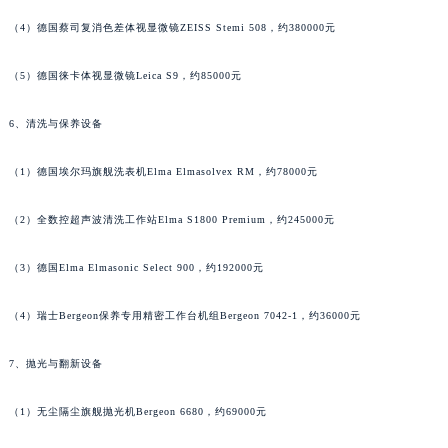
安徽省六安市金安区解放中路江诗丹顿售后服务中心（需提前预约）
（4）德国蔡司复消色差体视显微镜ZEISS Stemi 508，约380000元
安徽省马鞍山市雨山区湖南西路江诗丹顿售后服务中心（需提前预约）
安徽省宿州市埇桥区人民中路江诗丹顿售后服务中心（需提前预约）
（5）德国徕卡体视显微镜Leica S9，约85000元
安徽省铜陵市铜官区石城大道江诗丹顿售后服务中心（需提前预约）
6、清洗与保养设备
安徽省芜湖市镜湖区中山路步行街江诗丹顿售后服务中心（需提前预约）
安徽省宣城市宣州区叠嶂西路江诗丹顿售后服务中心（需提前预约）
（1）德国埃尔玛旗舰洗表机Elma Elmasolvex RM，约78000元
福建省龙岩市新罗区九一南路江诗丹顿售后服务中心（需提前预约）
福建省南平市建阳区人民西路江诗丹顿售后服务中心（需提前预约）
（2）全数控超声波清洗工作站Elma S1800 Premium，约245000元
福建省宁德市蕉城区天湖东路江诗丹顿售后服务中心（需提前预约）
（3）德国Elma Elmasonic Select 900，约192000元
福建省莆田市城厢区霞林街道荔华东大道江诗丹顿售后服务中心（需提前预约）
福建省三明市三元区东乾二路江诗丹顿售后服务中心（需提前预约）
（4）瑞士Bergeon保养专用精密工作台机组Bergeon 7042-1，约36000元
福建省漳州市龙文区步港路江诗丹顿售后服务中心（需提前预约）
江苏省常州市新北区龙锦路1590号现代传媒中心5号楼10层1008室江诗丹顿售后服务中心（需提前预约）
7、抛光与翻新设备
江苏省淮安市清江浦区淮海北路江诗丹顿售后服务中心（需提前预约）
江苏省连云港市海州区通灌北路江诗丹顿售后服务中心（需提前预约）
（1）无尘隔尘旗舰抛光机Bergeon 6680，约69000元
江苏省南京市秦淮区中山南路1号南京中心22层22-C1-C3室江诗丹顿售后服务中心（需提前预约）