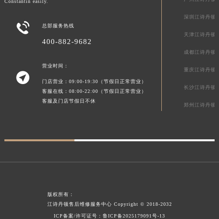
Constantin easily.
节假日正常营业！
深圳江诗丹顿

总部服务热线
天津江诗丹顿
400-882-9682
成都江诗丹顿
营业时间：
重庆江诗丹顿

门店营业：09:00-19:30（节假日正常营业）
长沙江诗丹顿
客服在线：08:00-22:00（节假日正常营业）
客服及门店节假日不休
郑州江诗丹顿
版权所有：
江诗丹顿售后维修服务中心
Copyright © 2018-2032
ICP备案/许可证号：
鲁ICP备2025179091号-13