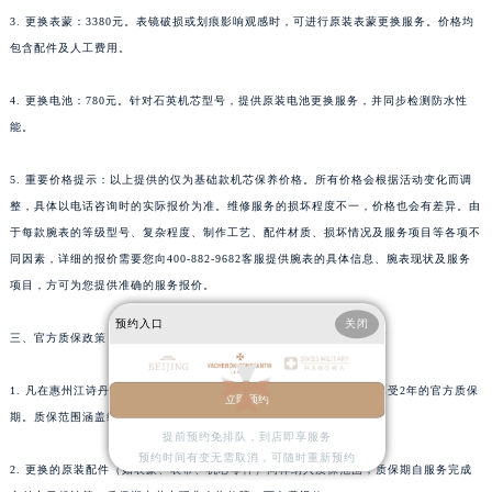
广东省云浮市云城区金山路江诗丹顿售后服务中心（需提前预约）
3. 更换表蒙：3380元。表镜破损或划痕影响观感时，可进行原装表蒙更换服务。价格均
包含配件及人工费用。
广东省湛江市赤坎区观海北路江诗丹顿售后服务中心（需提前预约）
广东省肇庆市端州区信安大道与砚都大道交汇处江诗丹顿售后服务中心（需提前预约）
4. 更换电池：780元。针对石英机芯型号，提供原装电池更换服务，并同步检测防水性
广西壮族自治区百色市右江区中山二路江诗丹顿售后服务中心（需提前预约）
能。
广西壮族自治区北海市海城区北京路江诗丹顿售后服务中心（需提前预约）
广西壮族自治区崇左市江州区石景林街道友谊大道与丽川路交汇处江诗丹顿售后服务中心（需提前预约）
5. 重要价格提示：以上提供的仅为基础款机芯保养价格。所有价格会根据活动变化而调
广西壮族自治区防城港市港口区金花茶大道江诗丹顿售后服务中心（需提前预约）
整，具体以电话咨询时的实际报价为准。维修服务的损坏程度不一，价格也会有差异。由
于每款腕表的等级型号、复杂程度、制作工艺、配件材质、损坏情况及服务项目等各项不
广西壮族自治区贵港市港北区港城街道布山大道与仙衣路交叉口江诗丹顿售后服务中心（需提前预约）
同因素，详细的报价需要您向400-882-9682客服提供腕表的具体信息、腕表现状及服务
广西壮族自治区桂林市秀峰区红岭路江诗丹顿售后服务中心（需提前预约）
项目，方可为您提供准确的服务报价。
广西壮族自治区河池市金城江区金城江街道朝阳路江诗丹顿售后服务中心（需提前预约）
预约入口
关闭
广西壮族自治区贺州市八步区城东街道灵峰南路江诗丹顿售后服务中心（需提前预约）
三、官方质保政策
广西壮族自治区来宾市兴宾区桂中大道江诗丹顿售后服务中心（需提前预约）
广西壮族自治区柳州市城中区中山中路江诗丹顿售后服务中心（需提前预约）
1. 凡在惠州江诗丹顿官方售后服务中心完成的维修或保养服务，均可享受2年的官方质保
立即预约
期。质保范围涵盖经中心处理过的机芯、电路、防水部件等。
广西壮族自治区钦州市钦南区金海湾东大街江诗丹顿售后服务中心（需提前预约）
提前预约免排队，到店即享服务
广西壮族自治区梧州市万秀区龙湖镇高旺路江诗丹顿售后服务中心（需提前预约）
预约时间有变无需取消，可随时重新预约
2. 更换的原装配件（如表蒙、表带、机芯零件）同样纳入质保范围，质保期自服务完成
广西壮族自治区玉林市玉州区金玉路江诗丹顿售后服务中心（需提前预约）