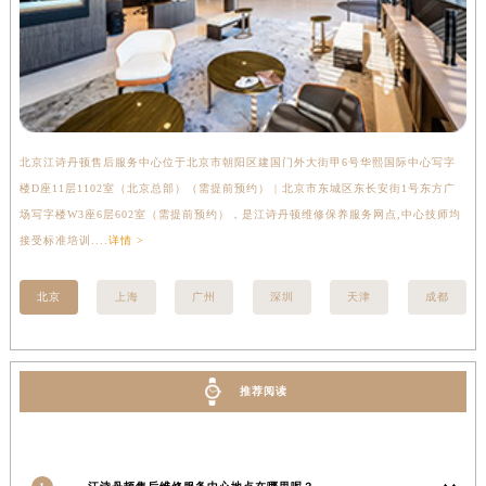
贵州省遵义市红花岗区共青大道与嵩山路交叉口江诗丹顿售后服务中心（需提前预约）
四川省阿坝州市马尔康市团结街江诗丹顿售后服务中心（需提前预约）
四川省巴中市巴州区江北大道江诗丹顿售后服务中心（需提前预约）
四川省成都市锦江区人民东路6号SAC东原中心24层2406B室江诗丹顿售后服务中心（需提前预约）
四川省达州市通川区中心广场、老车坝江诗丹顿售后服务中心（需提前预约）
北京江诗丹顿售后服务中心位于北京市朝阳区建国门外大街甲6号华熙国际中心写字
上
四川省德阳市旌阳区长江西路、南街江诗丹顿售后服务中心（需提前预约）
楼D座11层1102室（北京总部）（需提前预约） | 北京市东城区东长安街1号东方广
室
四川省甘孜州市康定市情歌广场、箭炉街江诗丹顿售后服务中心（需提前预约）
场写字楼W3座6层602室（需提前预约），是江诗丹顿维修保养服务网点,中心技师均
提
四川省广安市广安区建安南路江诗丹顿售后服务中心（需提前预约）
接受标准培训....
详情 >
四川省广元市利州区老城南北街、东大街江诗丹顿售后服务中心（需提前预约）
四川省乐山市市中区嘉定中路江诗丹顿售后服务中心（需提前预约）
北京
上海
广州
深圳
天津
成都
四川省凉山州市西昌市大巷口下街江诗丹顿售后服务中心（需提前预约）
四川省泸州市江阳区治平路江诗丹顿售后服务中心（需提前预约）
四川省眉山市东坡区三苏路江诗丹顿售后服务中心（需提前预约）
推荐阅读
四川省绵阳市涪城区翠花街江诗丹顿售后服务中心（需提前预约）
四川省南充市高坪区江东大道江诗丹顿售后服务中心（需提前预约）
四川省内江市东兴区汉安大道江诗丹顿售后服务中心（需提前预约）