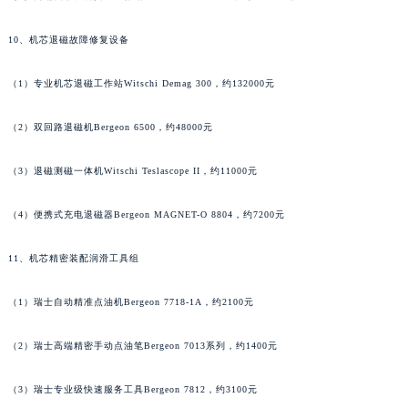
江西省鹰潭市月湖区胜利东路江诗丹顿售后服务中心（需提前预约）
10、机芯退磁故障修复设备
山东省德州市德城区东风中路江诗丹顿售后服务中心（需提前预约）
山东省东营市东营区济南路江诗丹顿售后服务中心（需提前预约）
（1）专业机芯退磁工作站Witschi Demag 300，约132000元
山东省济南市历下区经十路11111号华润中心写字楼（万象城）15层1508室江诗丹顿售后服务中心（需提前预约）
山东省济宁市任城区太白楼路江诗丹顿售后服务中心（需提前预约）
（2）双回路退磁机Bergeon 6500，约48000元
山东省莱芜市文化南路8号银座商城名表维修一楼名表维修江诗丹顿售后服务中心（需提前预约）
山东省临沂市兰山区解放路江诗丹顿售后服务中心（需提前预约）
（3）退磁测磁一体机Witschi Teslascope II，约11000元
山东省日照市东港区烟台路江诗丹顿售后服务中心（需提前预约）
（4）便携式充电退磁器Bergeon MAGNET-O 8804，约7200元
山东省泰安市泰山区财源街道泰山大街江诗丹顿售后服务中心（需提前预约）
山东省威海市环翠区新威海路89号振华商厦一楼名表维修江诗丹顿售后服务中心（需提前预约）
11、机芯精密装配润滑工具组
山东省潍坊市奎文区东风东街江诗丹顿售后服务中心（需提前预约）
山东省枣庄市滕州市北辛路与善国路交叉口江诗丹顿售后服务中心（需提前预约）
（1）瑞士自动精准点油机Bergeon 7718-1A，约2100元
山东省淄博市张店区金晶大道江诗丹顿售后服务中心（需提前预约）
（2）瑞士高端精密手动点油笔Bergeon 7013系列，约1400元
上海市黄浦区南京东路299号宏伊国际广场写字楼8层806室江诗丹顿售后服务中心（需提前预约）
上海市徐汇区虹桥路3号港汇中心2座37层3705室江诗丹顿售后服务中心（需提前预约）
（3）瑞士专业级快速服务工具Bergeon 7812，约3100元
浙江省杭州市上城区钱江路1366号华润大厦A座5层503-5室江诗丹顿售后服务中心（需提前预约）