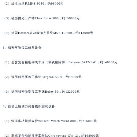
（2）线性拉丝机MKS 9050，约96000元
江苏省宿迁市宿城区西湖路江诗丹顿售后服务中心（需提前预约）
江苏省泰州市海陵区永定东路399号置地商务中心东塔（华润万象城）17层1706室江诗丹顿售后服务中心（需提前预约）
（3）镜面抛光工作站Elma Poli-1000，约158000元
江苏省徐州市鼓楼区淮海东路29号苏宁广场IFC国际金融中心35层3508室江诗丹顿售后服务中心（需提前预约）
江苏省盐城市盐都区世纪大道5号盐城金融城写字楼1号楼16层1604室江诗丹顿售后服务中心（需提前预约）
（4）德国Horotec多功能抛光系统MSA 15.200，约113000元
江苏省扬州市邗江区国展路29号星耀天地写字楼1号楼18层1803室江诗丹顿售后服务中心（需提前预约）
8、精密车铣加工修复设备
江苏省镇江市京口区中山东路江诗丹顿售后服务中心（需提前预约）
江西省抚州市临川区赣东大道江诗丹顿售后服务中心（需提前预约）
（1）全套复合精密钟表车床（带铣磨附件）Bergeon 5412-B-C，约146000元
江西省赣州市章贡区文清路江诗丹顿售后服务中心（需提前预约）
江西省吉安市吉州区井冈山大道江诗丹顿售后服务中心（需提前预约）
（2）液压精密压盖工作站Bergeon 5500，约19500元
江西省景德镇市珠山区珠山中路江诗丹顿售后服务中心（需提前预约）
江西省九江市浔阳区浔阳路江诗丹顿售后服务中心（需提前预约）
（3）德国精密微型加工车床Boley 50，约122000元
江西省南昌市红谷滩新区红谷中大道998号绿地双子塔（中央广场）A1座办公楼14层1407室江诗丹顿售后服务中心（需提前预约）
9、自动上链动力储备模拟测试设备
江西省萍乡市安源区萍安北大道与康庄路交叉口江诗丹顿售后服务中心（需提前预约）
江西省上饶市信州区滨江西路江诗丹顿售后服务中心（需提前预约）
（1）恒温多功能摇表仪Witschi Watch Wind 800，约216000元
江西省新余市渝水区北湖西路江诗丹顿售后服务中心（需提前预约）
江西省宜春市袁州区中山中路江诗丹顿售后服务中心（需提前预约）
（2）高端复杂功能摇表工作站Chronowind CW-12，约168000元