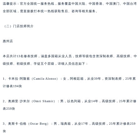
温馨提示：官方全国统一服务热线，服务覆盖中国大陆、中国香港、中国澳门、中国台湾
长春市朝阳区西安大路727号中银大厦A座(旺进大厦)18层09室（需提前预约）
全部区域，需直接拨打本统一热线获取售后、咨询等相关服务。
贵阳市南明区都司高架桥路33号亨特国际金融中心14楼14D（需提前预约）
昆明市盘龙区北京路928号同德昆明广场写字楼10层06室（需提前预约）
（二）门店技师简介
石家庄市长安区中山东路39号勒泰中心写字楼B座13层07室（需提前预约）
西安市碑林区南关正街88号华侨城长安国际中心E座6楼10室（需提前预约）
惠州店
海口市龙华区金贸东路5号海口华润大厦B座17层1707室（需提前预约）
本店共计13名修表技师，涵盖多国籍从业人员，技师等级包含资深制表师、高级技师、中
唐山市路南区新华东道100号万达广场写字楼A座10层1002室（需提前预约）
级技师、初级技师、学徒五个层级，详细人员信息如下：
台州市椒江区东海大道1800号腾达中心东1幢20楼2002室（需提前预约）
内蒙古自治区呼和浩特市玉泉区大学西街70号华润万象城写字楼（鄂尔多斯大厦）23层2326室（需提前预约）
1、卡米拉·阿隆索（Camila Alonso）：女，阿根廷籍，从业39年，资深制表师，25年累
甘肃省兰州市七里河区西津西路16号兰州中心写字楼21层2102室（需提前预约）
计修表194块
重庆市解放碑渝中区民权路28号英利国际金融中心写字楼20层01室（需提前预约）
2、奥姆里·沙米尔（Omri Shamir）：男，以色列籍，从业14年，高级技师，25年累计修
黑龙江省大庆市萨尔图区会战大街江诗丹顿售后服务中心（需提前预约）
表259块
黑龙江省鹤岗市向阳区红军路江诗丹顿售后服务中心（需提前预约）
黑龙江省黑河市爱辉区中央街江诗丹顿售后服务中心（需提前预约）
3、奥斯卡·伯格（Oscar Berg）：男，瑞典籍，从业17年，高级技师，25年累计修表259
黑龙江省鸡西市鸡冠区红军路江诗丹顿售后服务中心（需提前预约）
块
黑龙江省佳木斯市向阳区长安路江诗丹顿售后服务中心（需提前预约）