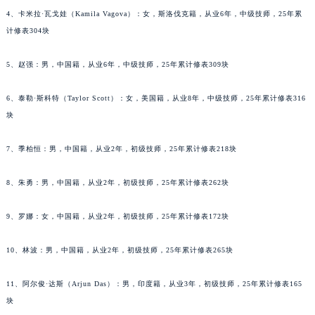
黑龙江省牡丹江市东安区太平路江诗丹顿售后服务中心（需提前预约）
4、卡米拉·瓦戈娃（Kamila Vagova）：女，斯洛伐克籍，从业6年，中级技师，25年累
计修表304块
黑龙江省七台河市桃山区大同街江诗丹顿售后服务中心（需提前预约）
黑龙江省齐齐哈尔市龙沙区龙华路江诗丹顿售后服务中心（需提前预约）
5、赵强：男，中国籍，从业6年，中级技师，25年累计修表309块
黑龙江省双鸭山市尖山区新兴大街江诗丹顿售后服务中心（需提前预约）
黑龙江省绥化市北林区新华街与康庄路交叉口江诗丹顿售后服务中心（需提前预约）
6、泰勒·斯科特（Taylor Scott）：女，美国籍，从业8年，中级技师，25年累计修表316
黑龙江省伊春市伊美区通河路江诗丹顿售后服务中心（需提前预约）
块
吉林省白城市洮北区明仁南街江诗丹顿售后服务中心（需提前预约）
7、季柏恒：男，中国籍，从业2年，初级技师，25年累计修表218块
吉林省白山市浑江区浑江大街江诗丹顿售后服务中心（需提前预约）
吉林省吉林市船营区河南街江诗丹顿售后服务中心（需提前预约）
8、朱勇：男，中国籍，从业2年，初级技师，25年累计修表262块
吉林省辽源市龙山区人民大街江诗丹顿售后服务中心（需提前预约）
吉林省梅河口市新华街道梅河大街江诗丹顿售后服务中心（需提前预约）
9、罗娜：女，中国籍，从业2年，初级技师，25年累计修表172块
吉林省四平市铁东区紫气大路与南九经街交汇处江诗丹顿售后服务中心（需提前预约）
吉林省松原市宁江区五环大街江诗丹顿售后服务中心（需提前预约）
10、林波：男，中国籍，从业2年，初级技师，25年累计修表265块
吉林省通化市东昌区环通乡江南大街江诗丹顿售后服务中心（需提前预约）
11、阿尔俊·达斯（Arjun Das）：男，印度籍，从业3年，初级技师，25年累计修表165
吉林省延边市延吉市解放路江诗丹顿售后服务中心（需提前预约）
块
辽宁省鞍山市铁东区站前街江诗丹顿售后服务中心（需提前预约）