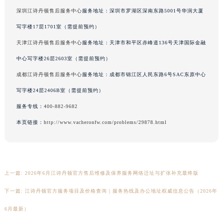
新疆维吾尔自治区北屯市团结路江诗丹顿售后服务中心（需提前预约）
深圳江诗丹顿售后服务中心
服务地址：深圳市罗湖区深南东路5001号华润大厦
新疆维吾尔自治区博乐市博乐市北京路江诗丹顿售后服务中心（需提前预约）
写字楼17层1701室（需提前预约）
新疆维吾尔自治区昌吉市延安北路江诗丹顿售后服务中心（需提前预约）
天津江诗丹顿售后服务中心
服务地址：天津市和平区赤峰道136号天津国际金融
新疆维吾尔自治区阜康市博峰路江诗丹顿售后服务中心（需提前预约）
中心写字楼26层2603室（需提前预约）
新疆维吾尔自治区哈密市伊州区建国北路江诗丹顿售后服务中心（需提前预约）
成都江诗丹顿售后服务中心
服务地址：成都市锦江区人民东路6号SAC东原中心
新疆维吾尔自治区和田市和田市北京西路江诗丹顿售后服务中心（需提前预约）
写字楼24层2406B室（需提前预约）
新疆维吾尔自治区胡杨河市胡杨河市胡杨路江诗丹顿售后服务中心（需提前预约）
服务专线：
400-882-9682
新疆维吾尔自治区霍尔果斯市亚欧北路江诗丹顿售后服务中心（需提前预约）
新疆维吾尔自治区喀什市解放北路江诗丹顿售后服务中心（需提前预约）
本页链接：
http://www.vacheronfw.com/problems/29878.html
新疆维吾尔自治区可克达拉市幸福路江诗丹顿售后服务中心（需提前预约）
新疆维吾尔自治区克拉玛依市克拉玛依区友谊路江诗丹顿售后服务中心（需提前预约）
新疆维吾尔自治区库车市库车市文化东路江诗丹顿售后服务中心（需提前预约）
上一篇:
2026年6月江诗丹顿官方售后维修及保养服务网络迁址与扩张补充最终版
新疆维吾尔自治区库尔勒市库尔勒市人民东路江诗丹顿售后服务中心（需提前预约）
新疆维吾尔自治区奎屯市团结西街江诗丹顿售后服务中心（需提前预约）
下一篇:
江诗丹顿官方服务项目及价格查询｜服务热线及办公地址权威信息公告（2026年
新疆维吾尔自治区昆玉市昆泉街江诗丹顿售后服务中心（需提前预约）
6月最新）
新疆维吾尔自治区沙湾市三道河子镇世纪大道南路江诗丹顿售后服务中心（需提前预约）