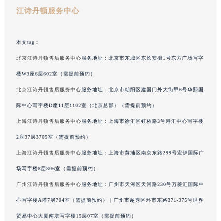
青海省玉树藏族自治州结古镇胜利路江诗丹顿售后服务中心（需提前预约）
江诗丹顿服务中心
陕西省安康市汉滨区金州路江诗丹顿售后服务中心（需提前预约）
陕西省宝鸡市渭滨区经二路江诗丹顿售后服务中心（需提前预约）
本文tag：
陕西省汉中市汉台区北大街江诗丹顿售后服务中心（需提前预约）
北京江诗丹顿售后服务中心
服务地址：北京市东城区东长安街1号东方广场写字
陕西省商洛市商州区州城街江诗丹顿售后服务中心（需提前预约）
楼W3座6层602室（需提前预约）
陕西省铜川市王益区红旗街江诗丹顿售后服务中心（需提前预约）
北京江诗丹顿售后服务中心
服务地址：北京市朝阳区建国门外大街甲6号华熙国
陕西省渭南市临渭区东风大街江诗丹顿售后服务中心（需提前预约）
际中心写字楼D座11层1102室（北京总部）（需提前预约）
陕西省咸阳市秦都区沣西新城统一西路与白马河路交汇处江诗丹顿售后服务中心（需提前预约）
陕西省延安市宝塔区中心街江诗丹顿售后服务中心（需提前预约）
上海江诗丹顿售后服务中心
服务地址：上海市徐汇区虹桥路3号港汇中心写字楼
陕西省榆林市榆阳区长兴路江诗丹顿售后服务中心（需提前预约）
2座37层3705室（需提前预约）
新疆维吾尔自治区阿克苏市东大街江诗丹顿售后服务中心（需提前预约）
上海江诗丹顿售后服务中心
服务地址：上海市黄浦区南京东路299号宏伊国际广
新疆维吾尔自治区阿拉尔市胜利大道江诗丹顿售后服务中心（需提前预约）
场写字楼8层806室（需提前预约）
新疆维吾尔自治区阿拉山口市友好路江诗丹顿售后服务中心（需提前预约）
广州江诗丹顿售后服务中心
服务地址：广州市天河区天河路230号万菱汇国际中
新疆维吾尔自治区阿勒泰市解放路江诗丹顿售后服务中心（需提前预约）
心写字楼A塔7层704室（需提前预约） | 广州市越秀区环市东路371-375号世界
新疆维吾尔自治区阿图什市光明路江诗丹顿售后服务中心（需提前预约）
贸易中心大厦南塔写字楼15层07室（需提前预约）
新疆维吾尔自治区白杨市军垦路江诗丹顿售后服务中心（需提前预约）