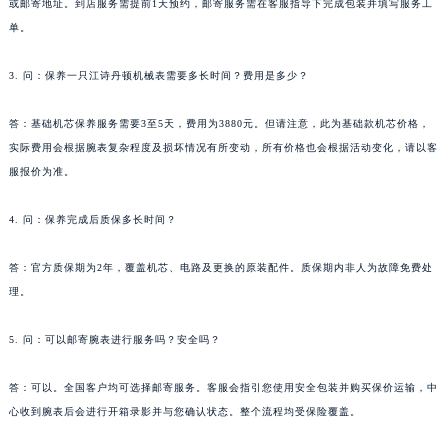
或邮寄地址。到店服务需提前1天预约，邮寄服务需在客服指导下完成包装并填写服务工
湖南省益阳市赫山区桃花仑路江诗丹顿售后服务中心（需提前预约）
单。
湖南省永州市冷水滩区永州大道与中兴路交叉口江诗丹顿售后服务中心（需提前预约）
湖南省岳阳市岳阳楼区东茅岭路江诗丹顿售后服务中心（需提前预约）
3. 问：保养一只江诗丹顿机械表需要多长时间？费用是多少？
湖南省张家界市永定区解放路江诗丹顿售后服务中心（需提前预约）
答：基础机芯保养服务需要3至5天，费用为3880元。但请注意，此为基础款机芯价格，
湖南省长沙市芙蓉区建湘路393号世茂环球金融中心写字楼10层1013室江诗丹顿售后服务中心（需提前预约）
实际费用会根据腕表复杂程度及损坏情况有所变动，所有价格也会根据活动变化，请以客
湖南省株洲市芦淞区建设南路江诗丹顿售后服务中心（需提前预约）
服报价为准。
甘肃省白银市白银区北京路江诗丹顿售后服务中心（需提前预约）
甘肃省定西市安定区解放路江诗丹顿售后服务中心（需提前预约）
4. 问：保养完成后质保多长时间？
甘肃省敦煌市沙州镇阳关中路江诗丹顿售后服务中心（需提前预约）
答：官方质保期为2年，覆盖机芯、电路及更换的原装配件。质保期内非人为故障免费处
甘肃省合作市人民街江诗丹顿售后服务中心（需提前预约）
理。
甘肃省嘉峪关市雄关区新华中路江诗丹顿售后服务中心（需提前预约）
甘肃省金昌市金川区北京路江诗丹顿售后服务中心（需提前预约）
5. 问：可以邮寄腕表进行服务吗？安全吗？
甘肃省酒泉市肃州区西大街江诗丹顿售后服务中心（需提前预约）
甘肃省临夏市城南街道团结路江诗丹顿售后服务中心（需提前预约）
答：可以。全国客户均可选择邮寄服务。客服会指引您使用安全包装并购买保价运输，中
甘肃省陇南市武都区人民路江诗丹顿售后服务中心（需提前预约）
心收到腕表后会进行开箱录影并与您确认状态。整个流程均受保险覆盖。
甘肃省平凉市崆峒区西大街江诗丹顿售后服务中心（需提前预约）