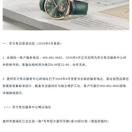
沈阳市沈河区中街路83号亨得利名表服务中心（品牌授权店）1层整层（需提前预约）
乌鲁木齐市天山区红山路26号时代广场（CCMALL）C座17层17-B（需提前预约）
温州市鹿城区锦绣路1067号置信广场10层1015室（需提前预约）
哈尔滨市道里区友谊西路600号富力中心T2座写字楼29层03室（需提前预约）
大连市中山区人民路15号国际金融大厦7层G室（需提前预约）
一、官方售后渠道信息（2026年6月更新）
佛山市禅城区季华五路57号万科金融中心C座12层1205室（需提前预约）
东莞市东城街道鸿福东路1号民盈国贸中心T1写字楼9层907室（需提前预约）
1. 全国统一客户服务电话：400-882-9682。2026年6月正式启用为官方售后服务中心对
无锡市梁溪区人民中路139号恒隆广场写字楼1座11层1104室（需提前预约）
外联络号码。客服在线时间为每日8:00至22:00，全年无休。
南通市崇川区工农路57号圆融广场写字楼16层1603室（需提前预约）
2. 惠州官方售后服务中心的地址已于2026年6月变更为全新的服务地点。新址按照品牌总
苏州市苏州工业园区星港街199号苏州中心办公楼C座22层08室（需提前预约）
部最新形象标准设计，配备专业接待区与独立维护工位。客户可拨打400-882-9682获取
武汉市江汉区解放大道686号世界贸易大厦38层09室（需提前预约）
详细路线指引。
南宁市青秀区金湖路59号地王大厦12楼1224室（需提前预约）
合肥市蜀山区潜山路111号万象城华润大厦B座12楼03室（需提前预约）
（一）官方售后服务中心网点地址
泉州市丰泽区宝洲路729号浦西万达中心写字楼A座7楼709室（需提前预约）
青岛市南区山东路6号华润大厦B座22层04室（需提前预约）
惠州市惠城区江北文昌一路7号华贸大厦写字楼1座30层05室（需提前预约）
烟台市芝罘区胜利路139号万达金融中心A座907室（需提前预约）