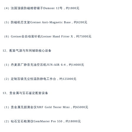
浙江省湖州市吴兴区劳动路江诗丹顿售后服务中心（需提前预约）
（4）法国顶级防磁精密镊子Dumont 12号，约1800元
浙江省嘉兴市南湖区广益路705号嘉兴世界贸易中心A座13层1304室江诗丹顿售后服务中心（需提前预约）
浙江省金华市金东区东市南街777号金华万达广场4号楼22楼2209室江诗丹顿售后服务中心（需提前预约）
（5）防磁机芯支架Greiner Anti-Magnetic Base，约6200元
浙江省丽水市莲都区解放街江诗丹顿售后服务中心（需提前预约）
（6）Greiner全自动装针机Greiner Hand Fitter X，约75000元
浙江省宁波市江北区大闸南路500号来福士广场办公楼20层2009室江诗丹顿售后服务中心（需提前预约）
浙江省衢州市柯城区上街江诗丹顿售后服务中心（需提前预约）
12、配套气源与车间辅助核心设备
浙江省绍兴市越城区胜利东路379号世茂天际中心写字楼8层805室江诗丹顿售后服务中心（需提前预约）
浙江省舟山市定海区解放东路江诗丹顿售后服务中心（需提前预约）
（1）丹麦原厂静音无油空压机JUN-AIR 6-4，约14000元
澳门特别行政区大堂区议事亭前地（新马路）江诗丹顿售后服务中心（需提前预约）
（2）定制百级无尘恒温防静电工作台，约125000元
澳门特别行政区风顺堂区南湾大马路江诗丹顿售后服务中心（需提前预约）
澳门特别行政区花地玛堂区关闸广场江诗丹顿售后服务中心（需提前预约）
13、贵金属与宝石鉴定配套设备
澳门特别行政区花王堂区大三巴商圈江诗丹顿售后服务中心（需提前预约）
澳门特别行政区嘉模堂区官也街江诗丹顿售后服务中心（需提前预约）
（1）贵金属无损测金仪XRF Gold Tester Mini，约65000元
澳门省路氹城市金光大道江诗丹顿售后服务中心（需提前预约）
澳门特别行政区望德堂区塔石广场江诗丹顿售后服务中心（需提前预约）
（2）钻石宝石检测仪GemMaster Pro 550，约18000元
福建省福州市鼓楼区五四路128-1号恒力城写字楼15层03室江诗丹顿售后服务中心（需提前预约）