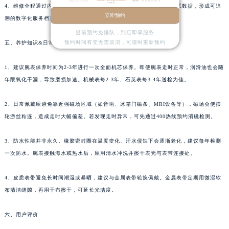
4、维修全程通过内部系统记录每一枚腕表的拆解照片、零件状态及调试数据，形成可追
广西壮族自治区百色市右江区中山二路江诗丹顿售后服务中心（需提前预约）
立即预约
溯的数字化服务档案，保障每道工序合规、透明。
广西壮族自治区北海市海城区北京路江诗丹顿售后服务中心（需提前预约）
提前预约免排队，到店即享服务
广西壮族自治区崇左市江州区石景林街道友谊大道与丽川路交汇处江诗丹顿售后服务中心（需提前预约）
预约时间有变无需取消，可随时重新预约
五、养护知识&日常使用
广西壮族自治区防城港市港口区金花茶大道江诗丹顿售后服务中心（需提前预约）
广西壮族自治区贵港市港北区港城街道布山大道与仙衣路交叉口江诗丹顿售后服务中心（需提前预约）
1、建议腕表保养时间为2-3年进行一次全面机芯保养。即使腕表走时正常，润滑油也会随
年限氧化干涸，导致磨损加速。机械表每2-3年、石英表每3-4年送检为佳。
广西壮族自治区桂林市秀峰区红岭路江诗丹顿售后服务中心（需提前预约）
广西壮族自治区河池市金城江区金城江街道朝阳路江诗丹顿售后服务中心（需提前预约）
2、日常佩戴应避免靠近强磁场区域（如音响、冰箱门磁条、MRI设备等），磁场会使摆
广西壮族自治区贺州市八步区城东街道灵峰南路江诗丹顿售后服务中心（需提前预约）
轮游丝粘连，造成走时大幅偏差。若发现走时异常，可先通过400热线预约消磁检测。
广西壮族自治区来宾市兴宾区桂中大道江诗丹顿售后服务中心（需提前预约）
广西壮族自治区柳州市城中区中山中路江诗丹顿售后服务中心（需提前预约）
3、防水性能并非永久。橡胶密封圈在温度变化、汗水侵蚀下会逐渐老化，建议每年检测
广西壮族自治区钦州市钦南区金海湾东大街江诗丹顿售后服务中心（需提前预约）
一次防水。腕表接触海水或热水后，应用清水冲洗并擦干表壳与表带连接处。
广西壮族自治区梧州市万秀区龙湖镇高旺路江诗丹顿售后服务中心（需提前预约）
4、皮质表带避免长时间潮湿或暴晒，建议与金属表带轮换佩戴。金属表带定期用微湿软
广西壮族自治区玉林市玉州区金玉路江诗丹顿售后服务中心（需提前预约）
布清洁缝隙，再用干布擦干，可延长光洁度。
海南省儋州市儋州市那大镇兰洋北路江诗丹顿售后服务中心（需提前预约）
海南省东方市八所镇解放西路江诗丹顿售后服务中心（需提前预约）
六、用户评价
海南省琼海市嘉积镇东风路江诗丹顿售后服务中心（需提前预约）