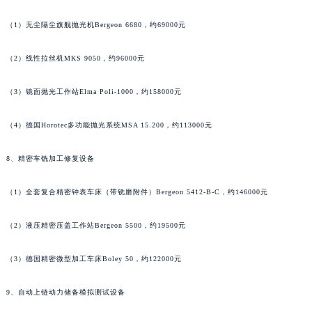
山西省运城市盐湖区河东街江诗丹顿售后服务中心（需提前预约）
（1）无尘隔尘旗舰抛光机Bergeon 6680，约69000元
山西省长治市潞州区英雄中路江诗丹顿售后服务中心（需提前预约）
山西省太原市迎泽区迎泽街道解放路15号亨得利名表维修授权店3楼江诗丹顿售后服务中心（需提前预约）
（2）线性拉丝机MKS 9050，约96000元
天津市和平区赤峰道136号天津国际金融中心26层2603室江诗丹顿售后服务中心（需提前预约）
安徽省安庆市迎江区人民路江诗丹顿售后服务中心（需提前预约）
（3）镜面抛光工作站Elma Poli-1000，约158000元
安徽省蚌埠市蚌山区淮河路江诗丹顿售后服务中心（需提前预约）
（4）德国Horotec多功能抛光系统MSA 15.200，约113000元
安徽省亳州市谯城区魏武大道江诗丹顿售后服务中心（需提前预约）
安徽省池州市贵池区长江路江诗丹顿售后服务中心（需提前预约）
8、精密车铣加工修复设备
安徽省滁州市琅琊区南谯北路江诗丹顿售后服务中心（需提前预约）
安徽省阜阳市颍州区颍州北路江诗丹顿售后服务中心（需提前预约）
（1）全套复合精密钟表车床（带铣磨附件）Bergeon 5412-B-C，约146000元
安徽省淮北市相山区淮海路江诗丹顿售后服务中心（需提前预约）
（2）液压精密压盖工作站Bergeon 5500，约19500元
安徽省淮南市田家庵区国庆中路江诗丹顿售后服务中心（需提前预约）
安徽省黄山市屯溪区黄山西路江诗丹顿售后服务中心（需提前预约）
（3）德国精密微型加工车床Boley 50，约122000元
安徽省六安市金安区解放中路江诗丹顿售后服务中心（需提前预约）
安徽省马鞍山市雨山区湖南西路江诗丹顿售后服务中心（需提前预约）
9、自动上链动力储备模拟测试设备
安徽省宿州市埇桥区人民中路江诗丹顿售后服务中心（需提前预约）