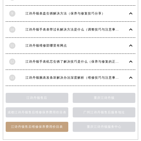
四川省宜宾市翠屏区长翠路江诗丹顿售后服务中心（需提前预约）
9
江诗丹顿表盘生锈解决方法（保养与修复技巧分享）
四川省资阳市雁江区滨江大道一段与和平南路江诗丹顿售后服务中心（需提前预约）
四川省自贡市自流井区华商北路江诗丹顿售后服务中心（需提前预约）
10
江诗丹顿手表表带过长解决方法是什么（调整技巧与注意事项）
西藏自治区阿里地区噶尔县北京西路江诗丹顿售后服务中心（需提前预约）
西藏自治区昌都市卡若区昌都西路江诗丹顿售后服务中心（需提前预约）
11
江诗丹顿维修部哪里有网点
西藏自治区拉萨市城关区北京中路江诗丹顿售后服务中心（需提前预约）
西藏自治区林芝市巴宜区广东路江诗丹顿售后服务中心（需提前预约）
12
江诗丹顿手表机芯生锈了解决技巧是什么（保养与修复的正确方法）
西藏自治区那曲市色尼区浙江西路江诗丹顿售后服务中心（需提前预约）
西藏自治区日喀则市桑珠孜区上海中路江诗丹顿售后服务中心（需提前预约）
13
江诗丹顿腕表发条坏解决办法深度解析（维修技巧与注意事项）
西藏自治区山南市乃东区湖北大道江诗丹顿售后服务中心（需提前预约）
云南省保山市隆阳区正阳路江诗丹顿售后服务中心（需提前预约）
江诗丹顿售后
重庆江诗丹顿
云南省楚雄彝族自治州楚雄市鹿城南路江诗丹顿售后服务中心（需提前预约）
云南省大理白族自治州大理市建设路江诗丹顿售后服务中心（需提前预约）
成都江诗丹顿售后维修保养费用价目表
广州江诗丹顿售后服务地址
云南省德宏傣族景颇族自治州芒市团结大街江诗丹顿售后服务中心（需提前预约）
江诗丹顿售后维修保养费用价目表
重庆江诗丹顿服务中心
云南省迪庆藏族自治州香格里拉市长征大道江诗丹顿售后服务中心（需提前预约）
云南省红河哈尼族彝族自治州蒙自市天马路江诗丹顿售后服务中心（需提前预约）