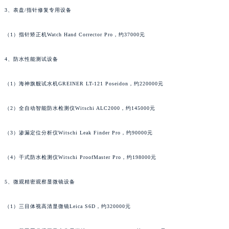
辽宁省抚顺市新抚区东一路江诗丹顿售后服务中心（需提前预约）
3、表盘/指针修复专用设备
辽宁省阜新市海州区解放大街江诗丹顿售后服务中心（需提前预约）
（1）指针矫正机Watch Hand Corrector Pro，约37000元
辽宁省葫芦岛市连山区中央路江诗丹顿售后服务中心（需提前预约）
辽宁省锦州市古塔区中央大街江诗丹顿售后服务中心（需提前预约）
4、防水性能测试设备
辽宁省辽阳市白塔区新运大街江诗丹顿售后服务中心（需提前预约）
辽宁省盘锦市兴隆台区石油大街江诗丹顿售后服务中心（需提前预约）
（1）海神旗舰试水机GREINER LT-121 Poseidon，约220000元
辽宁省铁岭市银州区南马路江诗丹顿售后服务中心（需提前预约）
（2）全自动智能防水检测仪Witschi ALC2000，约145000元
辽宁省营口市站前区市府路与渤海大街交叉口江诗丹顿售后服务中心（需提前预约）
辽宁省沈阳市沈河区中街路137号亨得利名表维修授权店1楼江诗丹顿售后服务中心（需提前预约）
（3）渗漏定位分析仪Witschi Leak Finder Pro，约90000元
辽宁省沈阳市沈河区中街路83号亨得利名表维修授权店1楼江诗丹顿售后服务中心（需提前预约）
北京市朝阳区建国门外大街甲6号华熙国际中心D座11层1102室江诗丹顿售后服务中心（北京总部）（需提前预约）
（4）干式防水检测仪Witschi ProofMaster Pro，约198000元
北京市东城区东长安街1号王府井东方广场W3座6层602室江诗丹顿售后服务中心（需提前预约）
河北省保定市竞秀区朝阳北大街北国先天下江诗丹顿售后服务中心（需提前预约）
5、微观精密观察显微镜设备
内蒙古自治区阿拉善盟市左旗土尔扈特大街江诗丹顿售后服务中心（需提前预约）
（1）三目体视高清显微镜Leica S6D，约320000元
内蒙古自治区巴彦淖尔市临河区新华街江诗丹顿售后服务中心（需提前预约）
内蒙古自治区包头市青山区幸福路甲3号王府井百货名表维修江诗丹顿售后服务中心（需提前预约）