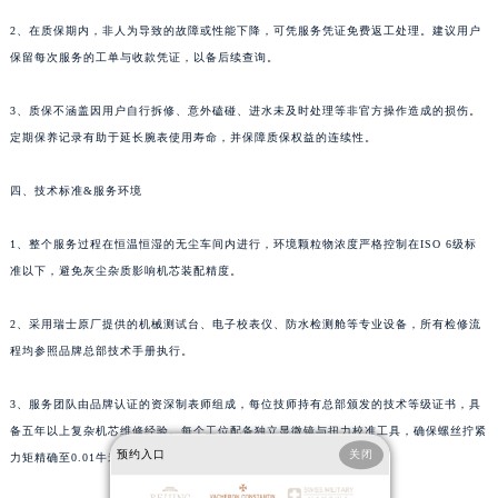
广东省广州市越秀区环市东路371-375号世界贸易中心大厦南塔15层1507室江诗丹顿售后服务中心（需提前预约）
2、在质保期内，非人为导致的故障或性能下降，可凭服务凭证免费返工处理。建议用户
广东省河源市源城区越王大道江诗丹顿售后服务中心（需提前预约）
保留每次服务的工单与收款凭证，以备后续查询。
广东省惠州市惠城区江北文昌一路7号华贸大厦1座30层3005室江诗丹顿售后服务中心（需提前预约）
3、质保不涵盖因用户自行拆修、意外磕碰、进水未及时处理等非官方操作造成的损伤。
广东省江门市蓬江区广场西路江诗丹顿售后服务中心（需提前预约）
定期保养记录有助于延长腕表使用寿命，并保障质保权益的连续性。
广东省揭阳市榕城进贤门步行街江诗丹顿售后服务中心（需提前预约）
广东省茂名市电白区水东街道迎宾大道江诗丹顿售后服务中心（需提前预约）
四、技术标准&服务环境
广东省梅州市梅江区金燕大道江诗丹顿售后服务中心（需提前预约）
广东省清远市清城区湖西路江诗丹顿售后服务中心（需提前预约）
1、整个服务过程在恒温恒湿的无尘车间内进行，环境颗粒物浓度严格控制在ISO 6级标
广东省汕头市龙湖区长平路江诗丹顿售后服务中心（需提前预约）
准以下，避免灰尘杂质影响机芯装配精度。
广东省汕尾市城区香洲街道园林社区翠园街江诗丹顿售后服务中心（需提前预约）
2、采用瑞士原厂提供的机械测试台、电子校表仪、防水检测舱等专业设备，所有检修流
广东省韶关市武江区芙蓉新区与老城中心交汇处江诗丹顿售后服务中心（需提前预约）
程均参照品牌总部技术手册执行。
广东省深圳市罗湖区深南东路5001号华润大厦17层1701室江诗丹顿售后服务中心（需提前预约）
广东省阳江市江城区东风一路江诗丹顿售后服务中心（需提前预约）
3、服务团队由品牌认证的资深制表师组成，每位技师持有总部颁发的技术等级证书，具
广东省云浮市云城区金山路江诗丹顿售后服务中心（需提前预约）
备五年以上复杂机芯维修经验。每个工位配备独立显微镜与扭力校准工具，确保螺丝拧紧
预约入口
关闭
广东省湛江市赤坎区观海北路江诗丹顿售后服务中心（需提前预约）
力矩精确至0.01牛米。
广东省肇庆市端州区信安大道与砚都大道交汇处江诗丹顿售后服务中心（需提前预约）