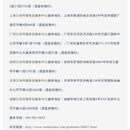
甘肃省张掖市甘州区民乐北路江诗丹顿售后服务中心（需提前预约）
2座37层3705室（需提前预约）
宁夏回族自治区固原市原州区文化街江诗丹顿售后服务中心（需提前预约）
上海江诗丹顿售后服务中心
服务地址：上海市黄浦区南京东路299号宏伊国际广
宁夏回族自治区石嘴山市大武口区贺兰山路江诗丹顿售后服务中心（需提前预约）
场写字楼8层806室（需提前预约）
宁夏回族自治区吴忠市利通区开元大道江诗丹顿售后服务中心（需提前预约）
广州江诗丹顿售后服务中心
服务地址：广州市天河区天河路230号万菱汇国际中
宁夏回族自治区银川市兴庆区新华东路97号新百中心C馆一层C1-18号商铺江诗丹顿售后服务中心（需提前预约）
心写字楼A塔7层704室（需提前预约） | 广州市越秀区环市东路371-375号世界
宁夏回族自治区中卫市沙坡头区鼓楼东街江诗丹顿售后服务中心（需提前预约）
贸易中心大厦南塔写字楼15层07室（需提前预约）
青海省果洛藏族自治州玛沁县团结路江诗丹顿售后服务中心（需提前预约）
深圳江诗丹顿售后服务中心
服务地址：深圳市罗湖区深南东路5001号华润大厦
青海省海北藏族自治州海晏县将军路江诗丹顿售后服务中心（需提前预约）
青海省海东市乐都区滨河路江诗丹顿售后服务中心（需提前预约）
写字楼17层1701室（需提前预约）
青海省海南藏族自治州共和县青海湖大街江诗丹顿售后服务中心（需提前预约）
天津江诗丹顿售后服务中心
服务地址：天津市和平区赤峰道136号天津国际金融
青海省海西蒙古族藏族自治州德令哈市柴达木路江诗丹顿售后服务中心（需提前预约）
中心写字楼26层2603室（需提前预约）
青海省黄南藏族自治州同仁市德合隆路江诗丹顿售后服务中心（需提前预约）
成都江诗丹顿售后服务中心
服务地址：成都市锦江区人民东路6号SAC东原中心
青海省西宁市城西区海湖新区西关大道江诗丹顿售后服务中心（需提前预约）
写字楼24层2406B室（需提前预约）
青海省玉树藏族自治州结古镇胜利路江诗丹顿售后服务中心（需提前预约）
服务专线：
400-882-9682
陕西省安康市汉滨区金州路江诗丹顿售后服务中心（需提前预约）
本页链接：
http://www.vacheronfw.com/problems/30627.html
陕西省宝鸡市渭滨区经二路江诗丹顿售后服务中心（需提前预约）