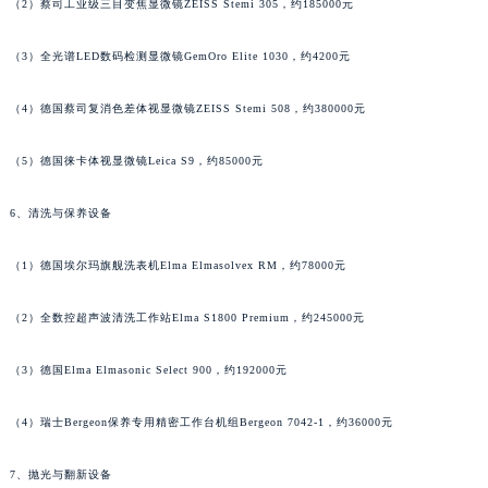
（2）蔡司工业级三目变焦显微镜ZEISS Stemi 305，约185000元
内蒙古自治区赤峰市红山区哈达街江诗丹顿售后服务中心（需提前预约）
内蒙古自治区鄂尔多斯市东胜区伊金霍洛街江诗丹顿售后服务中心（需提前预约）
（3）全光谱LED数码检测显微镜GemOro Elite 1030，约4200元
内蒙古自治区呼伦贝尔市海拉尔区中央街江诗丹顿售后服务中心（需提前预约）
（4）德国蔡司复消色差体视显微镜ZEISS Stemi 508，约380000元
内蒙古自治区通辽市科尔沁区明仁大街江诗丹顿售后服务中心（需提前预约）
内蒙古自治区乌海市海勃湾区人民南路江诗丹顿售后服务中心（需提前预约）
（5）德国徕卡体视显微镜Leica S9，约85000元
内蒙古自治区乌兰察布市集宁区恩和大街江诗丹顿售后服务中心（需提前预约）
内蒙古自治区锡林郭勒盟市锡林浩特市光明街与额尔敦路交叉口江诗丹顿售后服务中心（需提前预约）
6、清洗与保养设备
内蒙古自治区兴安盟市乌兰浩特市兴安大街江诗丹顿售后服务中心（需提前预约）
山西省大同市平城区迎宾街江诗丹顿售后服务中心（需提前预约）
（1）德国埃尔玛旗舰洗表机Elma Elmasolvex RM，约78000元
山西省晋城市城区黄华街江诗丹顿售后服务中心（需提前预约）
（2）全数控超声波清洗工作站Elma S1800 Premium，约245000元
山西省晋中市榆次区顺城街江诗丹顿售后服务中心（需提前预约）
山西省临汾市尧都区解放路江诗丹顿售后服务中心（需提前预约）
（3）德国Elma Elmasonic Select 900，约192000元
山西省吕梁市离石区永宁中路与建设街交叉口江诗丹顿售后服务中心（需提前预约）
山西省朔州市朔城区怡西路与鄯阳西街交汇处江诗丹顿售后服务中心（需提前预约）
（4）瑞士Bergeon保养专用精密工作台机组Bergeon 7042-1，约36000元
山西省忻州市忻府区和平东街与七一南路交叉口江诗丹顿售后服务中心（需提前预约）
7、抛光与翻新设备
山西省阳泉市郊区平阳东街与新城大道交叉口江诗丹顿售后服务中心（需提前预约）