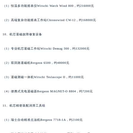
安徽省铜陵市铜官区石城大道江诗丹顿售后服务中心（需提前预约）
（1）恒温多功能摇表仪Witschi Watch Wind 800，约216000元
安徽省芜湖市镜湖区中山路步行街江诗丹顿售后服务中心（需提前预约）
（2）高端复杂功能摇表工作站Chronowind CW-12，约168000元
安徽省宣城市宣州区叠嶂西路江诗丹顿售后服务中心（需提前预约）
福建省龙岩市新罗区九一南路江诗丹顿售后服务中心（需提前预约）
10、机芯退磁故障修复设备
福建省南平市建阳区人民西路江诗丹顿售后服务中心（需提前预约）
福建省宁德市蕉城区天湖东路江诗丹顿售后服务中心（需提前预约）
（1）专业机芯退磁工作站Witschi Demag 300，约132000元
福建省莆田市城厢区霞林街道荔华东大道江诗丹顿售后服务中心（需提前预约）
（2）双回路退磁机Bergeon 6500，约48000元
福建省三明市三元区东乾二路江诗丹顿售后服务中心（需提前预约）
福建省漳州市龙文区步港路江诗丹顿售后服务中心（需提前预约）
（3）退磁测磁一体机Witschi Teslascope II，约11000元
江苏省常州市新北区龙锦路1590号现代传媒中心5号楼10层1008室江诗丹顿售后服务中心（需提前预约）
江苏省淮安市清江浦区淮海北路江诗丹顿售后服务中心（需提前预约）
（4）便携式充电退磁器Bergeon MAGNET-O 8804，约7200元
江苏省连云港市海州区通灌北路江诗丹顿售后服务中心（需提前预约）
江苏省南京市秦淮区中山南路1号南京中心22层22-C1-C3室江诗丹顿售后服务中心（需提前预约）
11、机芯精密装配润滑工具组
江苏省宿迁市宿城区西湖路江诗丹顿售后服务中心（需提前预约）
（1）瑞士自动精准点油机Bergeon 7718-1A，约2100元
江苏省泰州市海陵区永定东路399号置地商务中心东塔（华润万象城）17层1706室江诗丹顿售后服务中心（需提前预约）
江苏省徐州市鼓楼区淮海东路29号苏宁广场IFC国际金融中心35层3508室江诗丹顿售后服务中心（需提前预约）