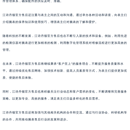
件管理体系，确保配件的供应及时、准确。
澳门特别行政区望德堂区塔石广场江诗丹顿售后服务中心（需提前预约）
福建省福州市鼓楼区五四路128-1号恒力城写字楼15层03室江诗丹顿售后服务中心（需提前预约）
江诗丹顿官方售后还注重与表主之间的互动和沟通。通过举办各种活动和讲座，向表主们
福建省厦门市思明区湖滨东路95号万象城华润大厦B座11层1104室江诗丹顿售后服务中心（需提前预约）
介绍腕表的保养知识和使用技巧，增强表主们对腕表的了解和爱护。
广东省潮州市潮安区新风路与潮汕路交汇处江诗丹顿售后服务中心（需提前预约）
随着科技的不断发展，江诗丹顿官方售后也在不断引入新的技术和设备。例如，利用先进
广东省广州市天河区天河路230号万菱汇国际中心A塔7层704室江诗丹顿售后服务中心（需提前预约）
的检测仪器对腕表进行更加精准的检测，利用数字化管理系统对维修流程进行更加高效的
广东省广州市越秀区环市东路371-375号世界贸易中心大厦南塔15层1507室江诗丹顿售后服务中心（需提前预约）
管理。
广东省河源市源城区越王大道江诗丹顿售后服务中心（需提前预约）
广东省惠州市惠城区江北文昌一路7号华贸大厦1座30层3005室江诗丹顿售后服务中心（需提前预约）
在未来，江诗丹顿官方售后将继续秉承“客户至上”的服务理念，不断提升服务质量和水
广东省江门市蓬江区广场西路江诗丹顿售后服务中心（需提前预约）
平。通过持续优化售后网络、加强技术创新、提高人员素质等方式，为表主们提供更加优
质、便捷的售后体验。
广东省揭阳市榕城进贤门步行街江诗丹顿售后服务中心（需提前预约）
广东省茂名市电白区水东街道迎宾大道江诗丹顿售后服务中心（需提前预约）
同时，江诗丹顿官方售后也将积极关注行业动态和客户需求的变化，不断调整和完善服务
广东省梅州市梅江区金燕大道江诗丹顿售后服务中心（需提前预约）
策略。以更加专业、高效的服务，满足表主们日益多样化的售后需求。
广东省清远市清城区湖西路江诗丹顿售后服务中心（需提前预约）
广东省汕头市龙湖区长平路江诗丹顿售后服务中心（需提前预约）
江诗丹顿官方售后还将加强与其他相关机构的合作和交流。通过与行业协会、科研机构等
广东省汕尾市城区香洲街道园林社区翠园街江诗丹顿售后服务中心（需提前预约）
的合作，共同推动腕表售后行业的发展和进步。
广东省韶关市武江区芙蓉新区与老城中心交汇处江诗丹顿售后服务中心（需提前预约）