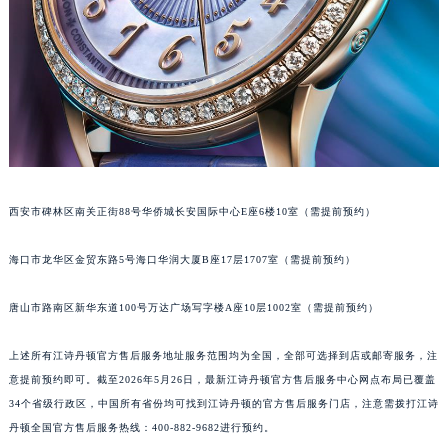
安徽省淮南市田家庵区国庆中路江诗丹顿售后服务中心（需提前预约）
安徽省黄山市屯溪区黄山西路江诗丹顿售后服务中心（需提前预约）
安徽省六安市金安区解放中路江诗丹顿售后服务中心（需提前预约）
安徽省马鞍山市雨山区湖南西路江诗丹顿售后服务中心（需提前预约）
安徽省宿州市埇桥区人民中路江诗丹顿售后服务中心（需提前预约）
安徽省铜陵市铜官区石城大道江诗丹顿售后服务中心（需提前预约）
安徽省芜湖市镜湖区中山路步行街江诗丹顿售后服务中心（需提前预约）
西安市碑林区南关正街88号华侨城长安国际中心E座6楼10室（需提前预约）
安徽省宣城市宣州区叠嶂西路江诗丹顿售后服务中心（需提前预约）
福建省龙岩市新罗区九一南路江诗丹顿售后服务中心（需提前预约）
海口市龙华区金贸东路5号海口华润大厦B座17层1707室（需提前预约）
福建省南平市建阳区人民西路江诗丹顿售后服务中心（需提前预约）
福建省宁德市蕉城区天湖东路江诗丹顿售后服务中心（需提前预约）
唐山市路南区新华东道100号万达广场写字楼A座10层1002室（需提前预约）
福建省莆田市城厢区霞林街道荔华东大道江诗丹顿售后服务中心（需提前预约）
福建省三明市三元区东乾二路江诗丹顿售后服务中心（需提前预约）
上述所有江诗丹顿官方售后服务地址服务范围均为全国，全部可选择到店或邮寄服务，注
意提前预约即可。截至2026年5月26日，最新江诗丹顿官方售后服务中心网点布局已覆盖
福建省漳州市龙文区步港路江诗丹顿售后服务中心（需提前预约）
34个省级行政区，中国所有省份均可找到江诗丹顿的官方售后服务门店，注意需拨打江诗
江苏省常州市新北区龙锦路1590号现代传媒中心5号楼10层1008室江诗丹顿售后服务中心（需提前预约）
丹顿全国官方售后服务热线：400-882-9682进行预约。
江苏省淮安市清江浦区淮海北路江诗丹顿售后服务中心（需提前预约）