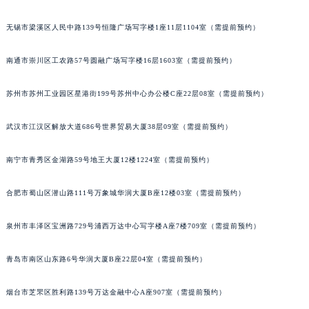
北京市东城区东长安街1号王府井东方广场W3座6层602室江诗丹顿售后服务中心（需提前预约）
无锡市梁溪区人民中路139号恒隆广场写字楼1座11层1104室（需提前预约）
河北省保定市竞秀区朝阳北大街北国先天下江诗丹顿售后服务中心（需提前预约）
内蒙古自治区阿拉善盟市左旗土尔扈特大街江诗丹顿售后服务中心（需提前预约）
南通市崇川区工农路57号圆融广场写字楼16层1603室（需提前预约）
内蒙古自治区巴彦淖尔市临河区新华街江诗丹顿售后服务中心（需提前预约）
内蒙古自治区包头市青山区幸福路甲3号王府井百货名表维修江诗丹顿售后服务中心（需提前预约）
苏州市苏州工业园区星港街199号苏州中心办公楼C座22层08室（需提前预约）
内蒙古自治区赤峰市红山区哈达街江诗丹顿售后服务中心（需提前预约）
武汉市江汉区解放大道686号世界贸易大厦38层09室（需提前预约）
内蒙古自治区鄂尔多斯市东胜区伊金霍洛街江诗丹顿售后服务中心（需提前预约）
内蒙古自治区呼伦贝尔市海拉尔区中央街江诗丹顿售后服务中心（需提前预约）
南宁市青秀区金湖路59号地王大厦12楼1224室（需提前预约）
内蒙古自治区通辽市科尔沁区明仁大街江诗丹顿售后服务中心（需提前预约）
内蒙古自治区乌海市海勃湾区人民南路江诗丹顿售后服务中心（需提前预约）
合肥市蜀山区潜山路111号万象城华润大厦B座12楼03室（需提前预约）
内蒙古自治区乌兰察布市集宁区恩和大街江诗丹顿售后服务中心（需提前预约）
内蒙古自治区锡林郭勒盟市锡林浩特市光明街与额尔敦路交叉口江诗丹顿售后服务中心（需提前预约）
泉州市丰泽区宝洲路729号浦西万达中心写字楼A座7楼709室（需提前预约）
内蒙古自治区兴安盟市乌兰浩特市兴安大街江诗丹顿售后服务中心（需提前预约）
青岛市南区山东路6号华润大厦B座22层04室（需提前预约）
山西省大同市平城区迎宾街江诗丹顿售后服务中心（需提前预约）
山西省晋城市城区黄华街江诗丹顿售后服务中心（需提前预约）
烟台市芝罘区胜利路139号万达金融中心A座907室（需提前预约）
山西省晋中市榆次区顺城街江诗丹顿售后服务中心（需提前预约）