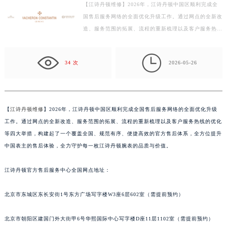
【江诗丹顿维修】2026年，江诗丹顿中国区顺利完成全
杭州市上城区钱江路1366号华润大厦写字楼A座5层503-5室（需提前预约）
国售后服务网络的全面优化升级工作。通过网点的全新改
金华市金东区东市南街777号金华万达广场写字楼4号楼22层2209室（需提前预约）
造、服务范围的拓展、流程的重新梳理以及客户服务热线
绍兴市越城区胜利东路379号世茂天际中心写字楼8层805室（需提前预约）
的优化等四大举措，构建起了一个覆盖全国、规范有序、
嘉兴市南湖区广益路705号嘉兴世界贸易中心写字楼A座13层1304室（需提前预约）
…

34 次
2026-05-26
南昌市红谷滩新区红谷中大道998号绿地双子塔（中央广场）A1座办公楼14层07室（需提前预约）
济南市历下区经十路11111号华润中心写字楼（万象城）15层1508室（需提前预约）
广州市天河区天河路230号万菱汇国际中心写字楼A塔7层704室（需提前预约）
广州市越秀区环市东路371-375号世界贸易中心大厦南塔写字楼15层07室（需提前预约）
【
江诗丹顿维修
】2026年，江诗丹顿中国区顺利完成全国售后服务网络的全面优化升级
工作。通过网点的全新改造、服务范围的拓展、流程的重新梳理以及客户服务热线的优化
深圳市罗湖区深南东路5001号华润大厦写字楼17层1701室（需提前预约）
等四大举措，构建起了一个覆盖全国、规范有序、便捷高效的官方售后体系，全方位提升
惠州市惠城区江北文昌一路7号华贸大厦写字楼1座30层05室（需提前预约）
中国表主的售后体验，全力守护每一枚江诗丹顿腕表的品质与价值。
厦门市思明区湖滨东路95号华润大厦写字楼B座11层1104室（需提前预约）
福州市鼓楼区五四路128-1号恒力城写字楼15层03室（需提前预约）
江诗丹顿官方售后服务中心全国网点地址：
成都市锦江区人民东路6号SAC东原中心写字楼24层2406B室（需提前预约）
重庆市江北区观音桥步行街2号融恒时代广场写字楼9层902室（需提前预约）
北京市东城区东长安街1号东方广场写字楼W3座6层602室（需提前预约）
长沙市芙蓉区定王台街道建湘路393号世茂环球金融中心写字楼（芙蓉广场）10层13室（需提前预约）
北京市朝阳区建国门外大街甲6号华熙国际中心写字楼D座11层1102室（需提前预约）
郑州市二七区铭功路10号华润大厦写字楼29层2905室（需提前预约）