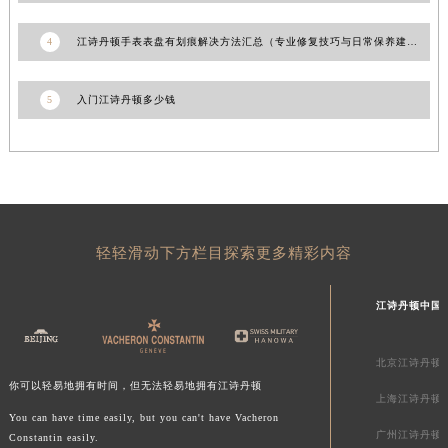
新疆维吾尔自治区昆玉市昆泉街江诗丹顿售后服务中心（需提前预约）
4
江诗丹顿手表表盘有划痕解决方法汇总（专业修复技巧与日常保养建议）
新疆维吾尔自治区沙湾市三道河子镇世纪大道南路江诗丹顿售后服务中心（需提前预约）
新疆维吾尔自治区石河子市北二路江诗丹顿售后服务中心（需提前预约）
5
入门江诗丹顿多少钱
新疆维吾尔自治区双河市光明路江诗丹顿售后服务中心（需提前预约）
新疆维吾尔自治区塔城市塔城地区闻琴路江诗丹顿售后服务中心（需提前预约）
新疆维吾尔自治区铁门关市兴疆路江诗丹顿售后服务中心（需提前预约）
新疆维吾尔自治区图木舒克市图木舒克市中兴街江诗丹顿售后服务中心（需提前预约）
新疆维吾尔自治区吐鲁番市高昌区文化中路文化中路江诗丹顿售后服务中心（需提前预约）
新疆维吾尔自治区乌苏市乌鲁木齐北路江诗丹顿售后服务中心（需提前预约）
轻轻滑动下方栏目探索更多精彩内容
新疆维吾尔自治区五家渠市长征西街江诗丹顿售后服务中心（需提前预约）
新疆维吾尔自治区新星市东风路江诗丹顿售后服务中心（需提前预约）
江诗丹顿中国
新疆维吾尔自治区伊宁市解放西路江诗丹顿售后服务中心（需提前预约）
贵州省安顺市西秀区中华南路江诗丹顿售后服务中心（需提前预约）
北京江诗丹顿
贵州省毕节市七星关区松山路江诗丹顿售后服务中心（需提前预约）
你可以轻易地拥有时间，但无法轻易地拥有江诗丹顿
上海江诗丹顿
贵州省六盘水市钟山区钟山大道江诗丹顿售后服务中心（需提前预约）
You can have time easily, but you can't have Vacheron
广州江诗丹顿
Constantin easily.
贵州省黔东南苗族侗族自治州凯里市北京西路江诗丹顿售后服务中心（需提前预约）