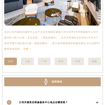
湖南省邵阳市双清区东风路江诗丹顿售后服务中心（需提前预约）
湖南省湘潭市雨湖区莲城大道江诗丹顿售后服务中心（需提前预约）
湖南省益阳市赫山区桃花仑路江诗丹顿售后服务中心（需提前预约）
湖南省永州市冷水滩区永州大道与中兴路交叉口江诗丹顿售后服务中心（需提前预约）
湖南省岳阳市岳阳楼区东茅岭路江诗丹顿售后服务中心（需提前预约）
北京江诗丹顿售后服务中心位于北京市朝阳区建国门外大街甲6号华熙国际中心写字
上
湖南省张家界市永定区解放路江诗丹顿售后服务中心（需提前预约）
楼D座11层1102室（北京总部）（需提前预约） | 北京市东城区东长安街1号东方广
室
场写字楼W3座6层602室（需提前预约），是江诗丹顿维修保养服务网点,中心技师均
提
湖南省长沙市芙蓉区建湘路393号世茂环球金融中心写字楼10层1013室江诗丹顿售后服务中心（需提前预约）
接受标准培训....
详情 >
湖南省株洲市芦淞区建设南路江诗丹顿售后服务中心（需提前预约）
甘肃省白银市白银区北京路江诗丹顿售后服务中心（需提前预约）
北京
上海
广州
深圳
天津
成都
甘肃省定西市安定区解放路江诗丹顿售后服务中心（需提前预约）
甘肃省敦煌市沙州镇阳关中路江诗丹顿售后服务中心（需提前预约）
甘肃省合作市人民街江诗丹顿售后服务中心（需提前预约）
推荐阅读
甘肃省嘉峪关市雄关区新华中路江诗丹顿售后服务中心（需提前预约）
甘肃省金昌市金川区北京路江诗丹顿售后服务中心（需提前预约）
甘肃省酒泉市肃州区西大街江诗丹顿售后服务中心（需提前预约）
1
江诗丹顿售后维修服务中心地点在哪里呢？
甘肃省临夏市城南街道团结路江诗丹顿售后服务中心（需提前预约）