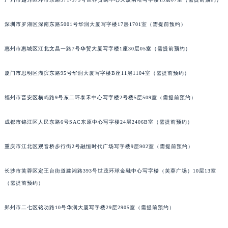
黑龙江省鸡西市鸡冠区红军路江诗丹顿售后服务中心（需提前预约）
黑龙江省佳木斯市向阳区长安路江诗丹顿售后服务中心（需提前预约）
深圳市罗湖区深南东路5001号华润大厦写字楼17层1701室（需提前预约）
黑龙江省牡丹江市东安区太平路江诗丹顿售后服务中心（需提前预约）
惠州市惠城区江北文昌一路7号华贸大厦写字楼1座30层05室（需提前预约）
黑龙江省七台河市桃山区大同街江诗丹顿售后服务中心（需提前预约）
黑龙江省齐齐哈尔市龙沙区龙华路江诗丹顿售后服务中心（需提前预约）
厦门市思明区湖滨东路95号华润大厦写字楼B座11层1104室（需提前预约）
黑龙江省双鸭山市尖山区新兴大街江诗丹顿售后服务中心（需提前预约）
黑龙江省绥化市北林区新华街与康庄路交叉口江诗丹顿售后服务中心（需提前预约）
福州市晋安区横屿路9号东二环泰禾中心写字楼2号楼5层509室（需提前预约）
黑龙江省伊春市伊美区通河路江诗丹顿售后服务中心（需提前预约）
成都市锦江区人民东路6号SAC东原中心写字楼24层2406B室（需提前预约）
吉林省白城市洮北区明仁南街江诗丹顿售后服务中心（需提前预约）
吉林省白山市浑江区浑江大街江诗丹顿售后服务中心（需提前预约）
重庆市江北区观音桥步行街2号融恒时代广场写字楼9层902室（需提前预约）
吉林省吉林市船营区河南街江诗丹顿售后服务中心（需提前预约）
吉林省辽源市龙山区人民大街江诗丹顿售后服务中心（需提前预约）
长沙市芙蓉区定王台街道建湘路393号世茂环球金融中心写字楼（芙蓉广场）10层13室
吉林省梅河口市新华街道梅河大街江诗丹顿售后服务中心（需提前预约）
（需提前预约）
吉林省四平市铁东区紫气大路与南九经街交汇处江诗丹顿售后服务中心（需提前预约）
郑州市二七区铭功路10号华润大厦写字楼29层2905室（需提前预约）
吉林省松原市宁江区五环大街江诗丹顿售后服务中心（需提前预约）
吉林省通化市东昌区环通乡江南大街江诗丹顿售后服务中心（需提前预约）