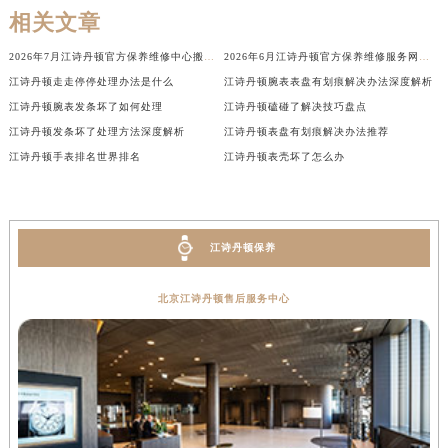
相关文章
湖北省鄂州市鄂城区文星大道江诗丹顿售后服务中心（需提前预约）
湖北省黄冈市黄州区赤壁大道江诗丹顿售后服务中心（需提前预约）
2026年7月江诗丹顿官方保养维修中心搬迁及新开网点补充最终告知书
2026年6月江诗丹顿官方保养维修服务网络升级通告文本（搬迁新增）
湖北省黄石市黄石港区武汉路江诗丹顿售后服务中心（需提前预约）
江诗丹顿走走停停处理办法是什么
江诗丹顿腕表表盘有划痕解决办法深度解析
湖北省荆门市东宝中天街步行街江诗丹顿售后服务中心（需提前预约）
江诗丹顿腕表发条坏了如何处理
江诗丹顿磕碰了解决技巧盘点
湖北省荆州市荆州区荆中路江诗丹顿售后服务中心（需提前预约）
江诗丹顿发条坏了处理方法深度解析
江诗丹顿表盘有划痕解决办法推荐
江诗丹顿手表排名世界排名
江诗丹顿表壳坏了怎么办
湖北省十堰市茅箭区人民北路江诗丹顿售后服务中心（需提前预约）
湖北省随州市曾都区青年路江诗丹顿售后服务中心（需提前预约）
湖北省咸宁市咸安区长安大道江诗丹顿售后服务中心（需提前预约）
湖北省襄阳市樊城区长虹路与人民路交叉口江诗丹顿售后服务中心（需提前预约）
江诗丹顿保养
湖北省孝感市孝南区复兴大道江诗丹顿售后服务中心（需提前预约）
北京江诗丹顿售后服务中心
湖北省宜昌市西陵区夷陵大道与港窑路江诗丹顿售后服务中心（需提前预约）
湖南省常德市武陵区人民路江诗丹顿售后服务中心（需提前预约）
湖南省郴州市北湖区国庆北路江诗丹顿售后服务中心（需提前预约）
湖南省衡阳市雁峰区解放路江诗丹顿售后服务中心（需提前预约）
湖南省怀化市鹤城区迎丰中路江诗丹顿售后服务中心（需提前预约）
湖南省娄底市娄星区长青街江诗丹顿售后服务中心（需提前预约）