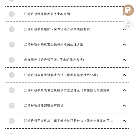
青海省黄南藏族自治州同仁市德合隆路江诗丹顿售后服务中心（需提前预约）

5
江诗丹顿维修保养服务中心介绍
青海省西宁市城西区海湖新区西关大道江诗丹顿售后服务中心（需提前预约）
青海省玉树藏族自治州结古镇胜利路江诗丹顿售后服务中心（需提前预约）

6
江诗丹顿手表维护（保养江诗丹顿手表的方案）
陕西省安康市汉滨区金州路江诗丹顿售后服务中心（需提前预约）
陕西省宝鸡市渭滨区经二路江诗丹顿售后服务中心（需提前预约）
7
江诗丹顿手表机芯生锈可采取的处理方案！
陕西省汉中市汉台区北大街江诗丹顿售后服务中心（需提前预约）
陕西省商洛市商州区州城街江诗丹顿售后服务中心（需提前预约）
8
怎样保养江诗丹顿手表?(手表的保养方法)
陕西省铜川市王益区红旗街江诗丹顿售后服务中心（需提前预约）
陕西省渭南市临渭区东风大街江诗丹顿售后服务中心（需提前预约）
9
江诗丹顿表盘生锈解决方法（保养与修复技巧分享）
陕西省咸阳市秦都区沣西新城统一西路与白马河路交汇处江诗丹顿售后服务中心（需提前预约）
陕西省延安市宝塔区中心街江诗丹顿售后服务中心（需提前预约）
10
江诗丹顿手表表带过长解决方法是什么（调整技巧与注意事项）
陕西省榆林市榆阳区长兴路江诗丹顿售后服务中心（需提前预约）
11
江诗丹顿维修部哪里有网点
新疆维吾尔自治区阿克苏市东大街江诗丹顿售后服务中心（需提前预约）
新疆维吾尔自治区阿拉尔市胜利大道江诗丹顿售后服务中心（需提前预约）
12
江诗丹顿手表机芯生锈了解决技巧是什么（保养与修复的正确方法）
新疆维吾尔自治区阿拉山口市友好路江诗丹顿售后服务中心（需提前预约）
新疆维吾尔自治区阿勒泰市解放路江诗丹顿售后服务中心（需提前预约）