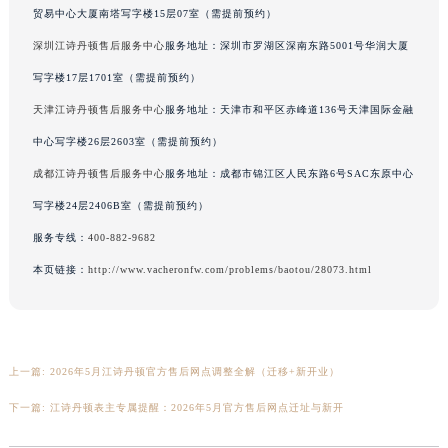
贸易中心大厦南塔写字楼15层07室（需提前预约）
河南省济源市沁园街道济水大道江诗丹顿售后服务中心（需提前预约）
深圳江诗丹顿售后服务中心
服务地址：深圳市罗湖区深南东路5001号华润大厦
河南省焦作市解放区解放路江诗丹顿售后服务中心（需提前预约）
河南省开封市鼓楼区中山路江诗丹顿售后服务中心（需提前预约）
写字楼17层1701室（需提前预约）
河南省洛阳市西工区中州中路与解放路交叉口江诗丹顿售后服务中心（需提前预约）
天津江诗丹顿售后服务中心
服务地址：天津市和平区赤峰道136号天津国际金融
河南省漯河市源汇区交通路江诗丹顿售后服务中心（需提前预约）
中心写字楼26层2603室（需提前预约）
河南省南阳市宛城区范蠡东路与南都路交叉口江诗丹顿售后服务中心（需提前预约）
成都江诗丹顿售后服务中心
服务地址：成都市锦江区人民东路6号SAC东原中心
河南省平顶山市卫东区建设路江诗丹顿售后服务中心（需提前预约）
写字楼24层2406B室（需提前预约）
河南省濮阳市大华龙区开州路绿城路交叉口江诗丹顿售后服务中心（需提前预约）
服务专线：
400-882-9682
河南省三门峡市湖滨区和平路江诗丹顿售后服务中心（需提前预约）
本页链接：
http://www.vacheronfw.com/problems/baotou/28073.html
河南省商丘市梁园区神火大道江诗丹顿售后服务中心（需提前预约）
河南省新乡市红旗区人民路江诗丹顿售后服务中心（需提前预约）
河南省信阳市浉河区东方红大道江诗丹顿售后服务中心（需提前预约）
河南省许昌市魏都区建安大道与八龙路交叉口江诗丹顿售后服务中心（需提前预约）
上一篇:
2026年5月江诗丹顿官方售后网点调整全解（迁移+新开业）
河南省郑州市二七区民主路10号华润大厦29层2905室江诗丹顿售后服务中心（需提前预约）
下一篇:
江诗丹顿表主专属提醒：2026年5月官方售后网点迁址与新开
河南省周口市川汇区七一路江诗丹顿售后服务中心（需提前预约）
河南省驻马店市驿城区乐山大道与置地大道交叉口江诗丹顿售后服务中心（需提前预约）