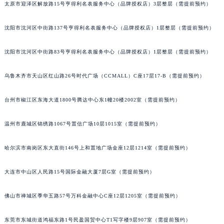
太原市迎泽区解放路15号亨得利名表服务中心（品牌授权店）3层整层（需提前预约）
吉林省延边市延吉市解放路江诗丹顿售后服务中心（需提前预约）
辽宁省鞍山市铁东区站前街江诗丹顿售后服务中心（需提前预约）
沈阳市沈河区中街路137号亨得利名表服务中心（品牌授权店）1层整层（需提前预约）
辽宁省本溪市平山区胜利路江诗丹顿售后服务中心（需提前预约）
辽宁省朝阳市双塔区新华路江诗丹顿售后服务中心（需提前预约）
沈阳市沈河区中街路83号亨得利名表服务中心（品牌授权店）1层整层（需提前预约）
辽宁省丹东市振兴区七经街江诗丹顿售后服务中心（需提前预约）
乌鲁木齐市天山区红山路26号时代广场（CCMALL）C座17层17-B（需提前预约）
辽宁省抚顺市新抚区东一路江诗丹顿售后服务中心（需提前预约）
辽宁省阜新市海州区解放大街江诗丹顿售后服务中心（需提前预约）
台州市椒江区东海大道1800号腾达中心东1幢20楼2002室（需提前预约）
辽宁省葫芦岛市连山区中央路江诗丹顿售后服务中心（需提前预约）
辽宁省锦州市古塔区中央大街江诗丹顿售后服务中心（需提前预约）
温州市鹿城区锦绣路1067号置信广场10层1015室（需提前预约）
辽宁省辽阳市白塔区新运大街江诗丹顿售后服务中心（需提前预约）
哈尔滨市南岗区东大直街146号上和置地广场金座12层1214室（需提前预约）
辽宁省盘锦市兴隆台区石油大街江诗丹顿售后服务中心（需提前预约）
辽宁省铁岭市银州区南马路江诗丹顿售后服务中心（需提前预约）
大连市中山区人民路15号国际金融大厦7层G室（需提前预约）
辽宁省营口市站前区市府路与渤海大街交叉口江诗丹顿售后服务中心（需提前预约）
辽宁省沈阳市沈河区中街路137号亨得利名表维修授权店1楼江诗丹顿售后服务中心（需提前预约）
佛山市禅城区季华五路57号万科金融中心C座12层1205室（需提前预约）
辽宁省沈阳市沈河区中街路83号亨得利名表维修授权店1楼江诗丹顿售后服务中心（需提前预约）
北京市朝阳区建国门外大街甲6号华熙国际中心D座11层1102室江诗丹顿售后服务中心（北京总部）（需提前预约）
东莞市东城街道鸿福东路1号民盈国贸中心T1写字楼9层907室（需提前预约）