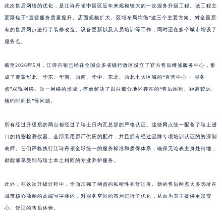
此次售后网络的优化，是江诗丹顿中国区近年来规模较大的一次服务升级工程。该工程主
江西省新余市渝水区北湖西路江诗丹顿售后服务中心（需提前预约）
要聚焦于“直营服务质量提升、店面规模扩大、区域布局均衡”这三个主要方向。对全国原
江西省宜春市袁州区中山中路江诗丹顿售后服务中心（需提前预约）
有的售后网点进行了装修改造、设备更新以及人员培训等工作，同时还在多个城市增设了
江西省鹰潭市月湖区胜利东路江诗丹顿售后服务中心（需提前预约）
服务点。
山东省德州市德城区东风中路江诗丹顿售后服务中心（需提前预约）
山东省东营市东营区济南路江诗丹顿售后服务中心（需提前预约）
截至2026年5月，江诗丹顿已经在全国众多省级行政区设立了官方售后维修服务中心，形
成了覆盖华北、华东、华南、西南、华中、东北、西北七大区域的“直营中心 + 服务
山东省济南市历下区经十路11111号华润中心写字楼（万象城）15层1508室江诗丹顿售后服务中心（需提前预约）
点”双轨网络。这一网络的形成，有效解决了以往部分地区存在的“售后困难、距离较远、
山东省济宁市任城区太白楼路江诗丹顿售后服务中心（需提前预约）
预约时间长”等问题。
山东省莱芜市文化南路8号银座商城名表维修一楼名表维修江诗丹顿售后服务中心（需提前预约）
山东省临沂市兰山区解放路江诗丹顿售后服务中心（需提前预约）
所有经过升级后的网点都经过了瑞士日内瓦总部的严格认证。这些网点统一配备了瑞士进
山东省日照市东港区烟台路江诗丹顿售后服务中心（需提前预约）
口的精密检测仪器、全部采用原厂供应的配件，并且拥有经过品牌专项培训认证的资深制
山东省泰安市泰山区财源街道泰山大街江诗丹顿售后服务中心（需提前预约）
表师。它们严格执行江诗丹顿全球统一的服务标准和质保体系，确保无论表主身处何地，
都能够享受到与瑞士本土相同的专业养护服务。
山东省威海市环翠区新威海路89号振华商厦一楼名表维修江诗丹顿售后服务中心（需提前预约）
山东省潍坊市奎文区东风东街江诗丹顿售后服务中心（需提前预约）
此外，在这次升级过程中，全面加强了网点的私密性和舒适度。新的售后网点大多选址在
山东省枣庄市滕州市北辛路与善国路交叉口江诗丹顿售后服务中心（需提前预约）
城市核心商圈的高端写字楼内，对服务空间的布局进行了优化，从而为表主提供更加安
山东省淄博市张店区金晶大道江诗丹顿售后服务中心（需提前预约）
心、舒适的售后体验。
上海市黄浦区南京东路299号宏伊国际广场写字楼8层806室江诗丹顿售后服务中心（需提前预约）