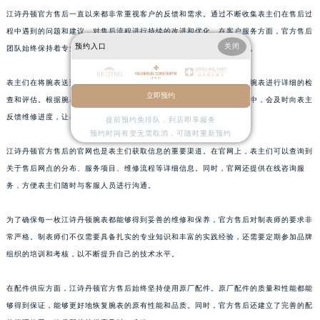
上海市徐汇区虹桥路3号港汇中心2座37层3705室江诗丹顿售后服务中心（需提前预约）
江诗丹顿官方售后一直以来都非常重视客户的反馈和需求。通过不断收集表主们在售后过
程中遇到的问题和建议，对售后流程进行持续的改进和优化。在客户服务方面，官方售后
浙江省杭州市上城区钱江路1366号华润大厦A座5层503-5室江诗丹顿售后服务中心（需提前预约）
预约入口
关闭
团队始终保持着专业、热情的态度，为表主提供详细的咨询和解决方案。
浙江省湖州市吴兴区劳动路江诗丹顿售后服务中心（需提前预约）
浙江省嘉兴市南湖区广益路705号嘉兴世界贸易中心A座13层1304室江诗丹顿售后服务中心（需提前预约）
表主们在将腕表送到官方售后维修服务中心后，会有专门的工作人员对腕表进行详细的检
浙江省金华市金东区东市南街777号金华万达广场4号楼22楼2209室江诗丹顿售后服务中心（需提前预约）
立即预约
查和评估。根据腕表的具体情况，制定个性化的维修方案。在维修过程中，会及时向表主
浙江省丽水市莲都区解放街江诗丹顿售后服务中心（需提前预约）
反馈维修进度，让表主能够随时了解腕表的维修情况。
提前预约免排队，到店即享服务
浙江省宁波市江北区大闸南路500号来福士广场办公楼20层2009室江诗丹顿售后服务中心（需提前预约）
预约时间有变无需取消，可随时重新预约
江诗丹顿官方售后的官网也是表主们获取信息的重要渠道。在官网上，表主们可以查询到
浙江省衢州市柯城区上街江诗丹顿售后服务中心（需提前预约）
关于售后网点的分布、服务项目、维修流程等详细信息。同时，官网还提供在线咨询服
浙江省绍兴市越城区胜利东路379号世茂天际中心写字楼8层805室江诗丹顿售后服务中心（需提前预约）
务，方便表主们随时与客服人员进行沟通。
浙江省舟山市定海区解放东路江诗丹顿售后服务中心（需提前预约）
澳门特别行政区大堂区议事亭前地（新马路）江诗丹顿售后服务中心（需提前预约）
为了确保每一枚江诗丹顿腕表都能够得到妥善的维修和保养，官方售后对制表师的要求非
澳门特别行政区风顺堂区南湾大马路江诗丹顿售后服务中心（需提前预约）
常严格。制表师们不仅需要具备扎实的专业知识和丰富的实践经验，还需要定期参加品牌
澳门特别行政区花地玛堂区关闸广场江诗丹顿售后服务中心（需提前预约）
组织的培训和考核，以不断提升自己的技术水平。
澳门特别行政区花王堂区大三巴商圈江诗丹顿售后服务中心（需提前预约）
在配件供应方面，江诗丹顿官方售后始终坚持使用原厂配件。原厂配件的质量和性能都能
澳门特别行政区嘉模堂区官也街江诗丹顿售后服务中心（需提前预约）
够得到保证，能够更好地恢复腕表的原有性能和品质。同时，官方售后还建立了完善的配
澳门省路氹城市金光大道江诗丹顿售后服务中心（需提前预约）