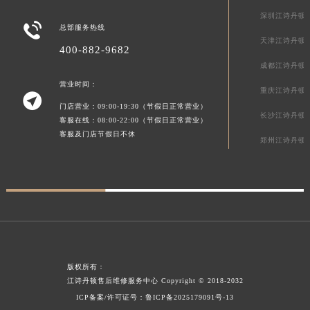
贵州省黔西南布依族苗族自治州兴义市大道与桔香路交汇处江诗丹顿售后服务中心（需提前预约）
深圳江诗丹顿

总部服务热线
贵州省铜仁市碧江区民主路江诗丹顿售后服务中心（需提前预约）
天津江诗丹顿
400-882-9682
贵州省遵义市红花岗区共青大道与嵩山路交叉口江诗丹顿售后服务中心（需提前预约）
成都江诗丹顿
四川省阿坝州市马尔康市团结街江诗丹顿售后服务中心（需提前预约）
营业时间：
重庆江诗丹顿
四川省巴中市巴州区江北大道江诗丹顿售后服务中心（需提前预约）

门店营业：09:00-19:30（节假日正常营业）
四川省成都市锦江区人民东路6号SAC东原中心24层2406B室江诗丹顿售后服务中心（需提前预约）
长沙江诗丹顿
客服在线：08:00-22:00（节假日正常营业）
四川省达州市通川区中心广场、老车坝江诗丹顿售后服务中心（需提前预约）
客服及门店节假日不休
郑州江诗丹顿
四川省德阳市旌阳区长江西路、南街江诗丹顿售后服务中心（需提前预约）
四川省甘孜州市康定市情歌广场、箭炉街江诗丹顿售后服务中心（需提前预约）
四川省广安市广安区建安南路江诗丹顿售后服务中心（需提前预约）
四川省广元市利州区老城南北街、东大街江诗丹顿售后服务中心（需提前预约）
四川省乐山市市中区嘉定中路江诗丹顿售后服务中心（需提前预约）
四川省凉山州市西昌市大巷口下街江诗丹顿售后服务中心（需提前预约）
四川省泸州市江阳区治平路江诗丹顿售后服务中心（需提前预约）
版权所有：
江诗丹顿售后维修服务中心
Copyright © 2018-2032
四川省眉山市东坡区三苏路江诗丹顿售后服务中心（需提前预约）
ICP备案/许可证号：
鲁ICP备2025179091号-13
四川省绵阳市涪城区翠花街江诗丹顿售后服务中心（需提前预约）