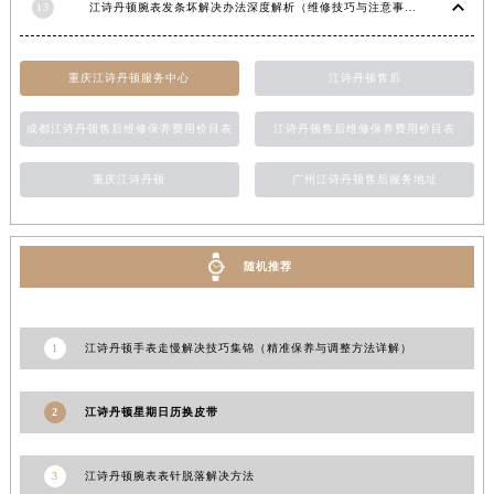
13
江诗丹顿腕表发条坏解决办法深度解析（维修技巧与注意事项）
新疆维吾尔自治区阿图什市光明路江诗丹顿售后服务中心（需提前预约）
新疆维吾尔自治区白杨市军垦路江诗丹顿售后服务中心（需提前预约）
重庆江诗丹顿服务中心
江诗丹顿售后
新疆维吾尔自治区北屯市团结路江诗丹顿售后服务中心（需提前预约）
新疆维吾尔自治区博乐市博乐市北京路江诗丹顿售后服务中心（需提前预约）
成都江诗丹顿售后维修保养费用价目表
江诗丹顿售后维修保养费用价目表
新疆维吾尔自治区昌吉市延安北路江诗丹顿售后服务中心（需提前预约）
新疆维吾尔自治区阜康市博峰路江诗丹顿售后服务中心（需提前预约）
重庆江诗丹顿
广州江诗丹顿售后服务地址
新疆维吾尔自治区哈密市伊州区建国北路江诗丹顿售后服务中心（需提前预约）
新疆维吾尔自治区和田市和田市北京西路江诗丹顿售后服务中心（需提前预约）
随机推荐
新疆维吾尔自治区胡杨河市胡杨河市胡杨路江诗丹顿售后服务中心（需提前预约）
新疆维吾尔自治区霍尔果斯市亚欧北路江诗丹顿售后服务中心（需提前预约）
新疆维吾尔自治区喀什市解放北路江诗丹顿售后服务中心（需提前预约）
1
江诗丹顿手表走慢解决技巧集锦（精准保养与调整方法详解）
新疆维吾尔自治区可克达拉市幸福路江诗丹顿售后服务中心（需提前预约）
新疆维吾尔自治区克拉玛依市克拉玛依区友谊路江诗丹顿售后服务中心（需提前预约）
2
江诗丹顿星期日历换皮带
新疆维吾尔自治区库车市库车市文化东路江诗丹顿售后服务中心（需提前预约）
新疆维吾尔自治区库尔勒市库尔勒市人民东路江诗丹顿售后服务中心（需提前预约）
3
江诗丹顿腕表表针脱落解决方法
新疆维吾尔自治区奎屯市团结西街江诗丹顿售后服务中心（需提前预约）