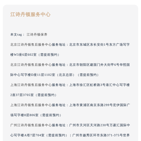
广西壮族自治区梧州市万秀区龙湖镇高旺路江诗丹顿售后服务中心（需提前预约）
江诗丹顿服务中心
广西壮族自治区玉林市玉州区金玉路江诗丹顿售后服务中心（需提前预约）
海南省儋州市儋州市那大镇兰洋北路江诗丹顿售后服务中心（需提前预约）
海南省东方市八所镇解放西路江诗丹顿售后服务中心（需提前预约）
本文tag：
江诗丹顿保养
海南省琼海市嘉积镇东风路江诗丹顿售后服务中心（需提前预约）
北京江诗丹顿售后服务中心
服务地址：北京市东城区东长安街1号东方广场写字
海南省三沙市西沙区西沙群岛永兴岛北京路江诗丹顿售后服务中心（需提前预约）
楼W3座6层602室（需提前预约）
海南省三亚市吉阳区迎宾路江诗丹顿售后服务中心（需提前预约）
北京江诗丹顿售后服务中心
服务地址：北京市朝阳区建国门外大街甲6号华熙国
海南省万宁市万城镇解放路江诗丹顿售后服务中心（需提前预约）
际中心写字楼D座11层1102室（北京总部）（需提前预约）
海南省文昌市文城镇教育东路江诗丹顿售后服务中心（需提前预约）
上海江诗丹顿售后服务中心
服务地址：上海市徐汇区虹桥路3号港汇中心写字楼
海南省五指山市通什镇三月三大道江诗丹顿售后服务中心（需提前预约）
香港特别行政区尖沙咀区油尖旺区广东道江诗丹顿售后服务中心（需提前预约）
2座37层3705室（需提前预约）
香港特别行政区金钟区中西区金钟道江诗丹顿售后服务中心（需提前预约）
上海江诗丹顿售后服务中心
服务地址：上海市黄浦区南京东路299号宏伊国际广
香港特别行政区九龙区油尖旺区弥敦道江诗丹顿售后服务中心（需提前预约）
场写字楼8层806室（需提前预约）
香港特别行政区铜锣湾区湾仔区轩尼诗道江诗丹顿售后服务中心（需提前预约）
广州江诗丹顿售后服务中心
服务地址：广州市天河区天河路230号万菱汇国际中
河南省安阳市文峰区解放大道江诗丹顿售后服务中心（需提前预约）
心写字楼A塔7层704室（需提前预约） | 广州市越秀区环市东路371-375号世界
河南省鹤壁市淇滨区九州路江诗丹顿售后服务中心（需提前预约）