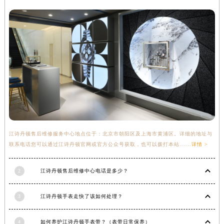
甘肃省陇南市武都区人民路江诗丹顿售后服务中心（需提前预约）
甘肃省平凉市崆峒区西大街江诗丹顿售后服务中心（需提前预约）
甘肃省庆阳市西峰区南大街江诗丹顿售后服务中心（需提前预约）
甘肃省天水市秦州区民主路江诗丹顿售后服务中心（需提前预约）
甘肃省武威市凉州区迎宾路江诗丹顿售后服务中心（需提前预约）
甘肃省张掖市甘州区民乐北路江诗丹顿售后服务中心（需提前预约）
宁夏回族自治区固原市原州区文化街江诗丹顿售后服务中心（需提前预约）
宁夏回族自治区石嘴山市大武口区贺兰山路江诗丹顿售后服务中心（需提前预约）
宁夏回族自治区吴忠市利通区开元大道江诗丹顿售后服务中心（需提前预约）
江诗丹顿售后维修服务中心地点位于：北京市朝阳区及上海市黄浦区。详细的地址与
宁夏回族自治区银川市兴庆区新华东路97号新百中心C馆一层C1-18号商铺江诗丹顿售后服务中心（需提前预约）
联系电话您可以通过江诗丹顿官网或官方公众号获取，也可以拨打本站......
详情 >
宁夏回族自治区中卫市沙坡头区鼓楼东街江诗丹顿售后服务中心（需提前预约）
青海省果洛藏族自治州玛沁县团结路江诗丹顿售后服务中心（需提前预约）
2
江诗丹顿售后维修中心电话是多少？
青海省海北藏族自治州海晏县将军路江诗丹顿售后服务中心（需提前预约）
青海省海东市乐都区滨河路江诗丹顿售后服务中心（需提前预约）
3
江诗丹顿手表走快了该如何处理？
青海省海南藏族自治州共和县青海湖大街江诗丹顿售后服务中心（需提前预约）
青海省海西蒙古族藏族自治州德令哈市柴达木路江诗丹顿售后服务中心（需提前预约）
4
如何养护江诗丹顿手表带？（表带日常保养）