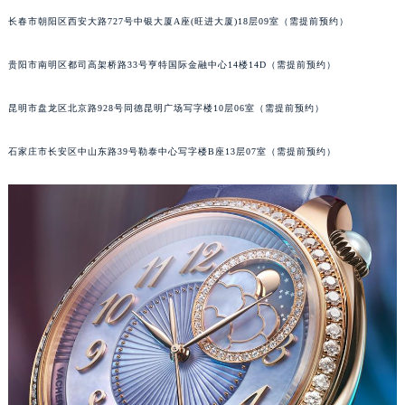
山西省临汾市尧都区解放路江诗丹顿售后服务中心（需提前预约）
长春市朝阳区西安大路727号中银大厦A座(旺进大厦)18层09室（需提前预约）
山西省吕梁市离石区永宁中路与建设街交叉口江诗丹顿售后服务中心（需提前预约）
贵阳市南明区都司高架桥路33号亨特国际金融中心14楼14D（需提前预约）
山西省朔州市朔城区怡西路与鄯阳西街交汇处江诗丹顿售后服务中心（需提前预约）
山西省忻州市忻府区和平东街与七一南路交叉口江诗丹顿售后服务中心（需提前预约）
昆明市盘龙区北京路928号同德昆明广场写字楼10层06室（需提前预约）
山西省阳泉市郊区平阳东街与新城大道交叉口江诗丹顿售后服务中心（需提前预约）
山西省运城市盐湖区河东街江诗丹顿售后服务中心（需提前预约）
石家庄市长安区中山东路39号勒泰中心写字楼B座13层07室（需提前预约）
山西省长治市潞州区英雄中路江诗丹顿售后服务中心（需提前预约）
山西省太原市迎泽区迎泽街道解放路15号亨得利名表维修授权店3楼江诗丹顿售后服务中心（需提前预约）
天津市和平区赤峰道136号天津国际金融中心26层2603室江诗丹顿售后服务中心（需提前预约）
安徽省安庆市迎江区人民路江诗丹顿售后服务中心（需提前预约）
安徽省蚌埠市蚌山区淮河路江诗丹顿售后服务中心（需提前预约）
安徽省亳州市谯城区魏武大道江诗丹顿售后服务中心（需提前预约）
安徽省池州市贵池区长江路江诗丹顿售后服务中心（需提前预约）
安徽省滁州市琅琊区南谯北路江诗丹顿售后服务中心（需提前预约）
安徽省阜阳市颍州区颍州北路江诗丹顿售后服务中心（需提前预约）
安徽省淮北市相山区淮海路江诗丹顿售后服务中心（需提前预约）