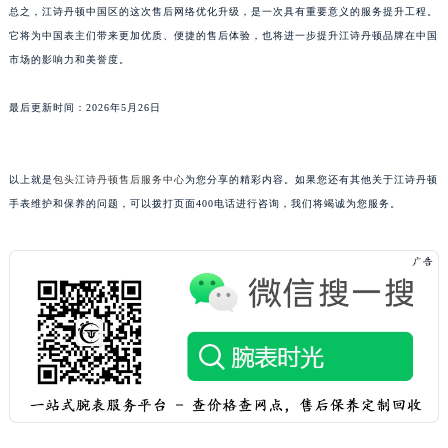
总之，江诗丹顿中国区的这次售后网络优化升级，是一次具有重要意义的服务提升工程。
广东省深圳市罗湖区深南东路5001号华润大厦17层1701室江诗丹顿售后服务中心（需提前预约）
它将为中国表主们带来更加优质、便捷的售后体验，也将进一步提升江诗丹顿品牌在中国
广东省阳江市江城区东风一路江诗丹顿售后服务中心（需提前预约）
市场的影响力和美誉度。
广东省云浮市云城区金山路江诗丹顿售后服务中心（需提前预约）
广东省湛江市赤坎区观海北路江诗丹顿售后服务中心（需提前预约）
最后更新时间：2026年5月26日
广东省肇庆市端州区信安大道与砚都大道交汇处江诗丹顿售后服务中心（需提前预约）
广西壮族自治区百色市右江区中山二路江诗丹顿售后服务中心（需提前预约）
以上就是
包头江诗丹顿售后服务中心
为您分享的精彩内容。如果您还有其他关于江诗丹顿
广西壮族自治区北海市海城区北京路江诗丹顿售后服务中心（需提前预约）
手表维护和保养的问题，可以拨打页面400电话进行咨询，我们将竭诚为您服务。
广西壮族自治区崇左市江州区石景林街道友谊大道与丽川路交汇处江诗丹顿售后服务中心（需提前预约）
广西壮族自治区防城港市港口区金花茶大道江诗丹顿售后服务中心（需提前预约）
广西壮族自治区贵港市港北区港城街道布山大道与仙衣路交叉口江诗丹顿售后服务中心（需提前预约）
广西壮族自治区桂林市秀峰区红岭路江诗丹顿售后服务中心（需提前预约）
广西壮族自治区河池市金城江区金城江街道朝阳路江诗丹顿售后服务中心（需提前预约）
广西壮族自治区贺州市八步区城东街道灵峰南路江诗丹顿售后服务中心（需提前预约）
广西壮族自治区来宾市兴宾区桂中大道江诗丹顿售后服务中心（需提前预约）
广西壮族自治区柳州市城中区中山中路江诗丹顿售后服务中心（需提前预约）
广西壮族自治区钦州市钦南区金海湾东大街江诗丹顿售后服务中心（需提前预约）