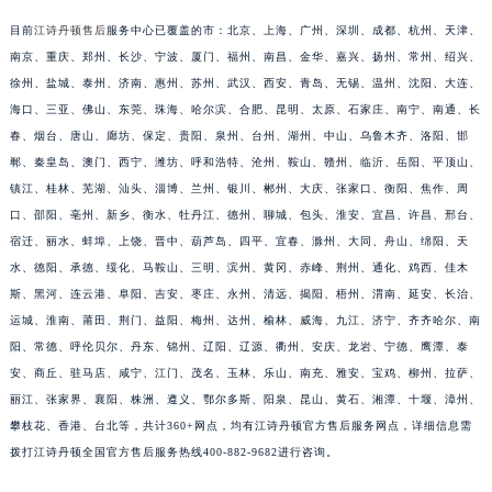
江苏省连云港市海州区通灌北路江诗丹顿售后服务中心（需提前预约）
目前
江诗丹顿售后
服务中心已覆盖的市：北京、上海、广州、深圳、成都、杭州、天津、
江苏省南京市秦淮区中山南路1号南京中心22层22-C1-C3室江诗丹顿售后服务中心（需提前预约）
南京、重庆、郑州、长沙、宁波、厦门、福州、南昌、金华、嘉兴、扬州、常州、绍兴、
江苏省宿迁市宿城区西湖路江诗丹顿售后服务中心（需提前预约）
徐州、盐城、泰州、济南、惠州、苏州、武汉、西安、青岛、无锡、温州、沈阳、大连、
海口、三亚、佛山、东莞、珠海、哈尔滨、合肥、昆明、太原、石家庄、南宁、南通、长
江苏省泰州市海陵区永定东路399号置地商务中心东塔（华润万象城）17层1706室江诗丹顿售后服务中心（需提前预约）
春、烟台、唐山、廊坊、保定、贵阳、泉州、台州、湖州、中山、乌鲁木齐、洛阳、邯
江苏省徐州市鼓楼区淮海东路29号苏宁广场IFC国际金融中心35层3508室江诗丹顿售后服务中心（需提前预约）
郸、秦皇岛、澳门、西宁、潍坊、呼和浩特、沧州、鞍山、赣州、临沂、岳阳、平顶山、
江苏省盐城市盐都区世纪大道5号盐城金融城写字楼1号楼16层1604室江诗丹顿售后服务中心（需提前预约）
镇江、桂林、芜湖、汕头、淄博、兰州、银川、郴州、大庆、张家口、衡阳、焦作、周
江苏省扬州市邗江区国展路29号星耀天地写字楼1号楼18层1803室江诗丹顿售后服务中心（需提前预约）
口、邵阳、亳州、新乡、衡水、牡丹江、德州、聊城、包头、淮安、宜昌、许昌、邢台、
江苏省镇江市京口区中山东路江诗丹顿售后服务中心（需提前预约）
宿迁、丽水、蚌埠、上饶、晋中、葫芦岛、四平、宜春、滁州、大同、舟山、绵阳、天
江西省抚州市临川区赣东大道江诗丹顿售后服务中心（需提前预约）
水、德阳、承德、绥化、马鞍山、三明、滨州、黄冈、赤峰、荆州、通化、鸡西、佳木
斯、黑河、连云港、阜阳、吉安、枣庄、永州、清远、揭阳、梧州、渭南、延安、长治、
江西省赣州市章贡区文清路江诗丹顿售后服务中心（需提前预约）
运城、淮南、莆田、荆门、益阳、梅州、达州、榆林、威海、九江、济宁、齐齐哈尔、南
江西省吉安市吉州区井冈山大道江诗丹顿售后服务中心（需提前预约）
阳、常德、呼伦贝尔、丹东、锦州、辽阳、辽源、衢州、安庆、龙岩、宁德、鹰潭、泰
江西省景德镇市珠山区珠山中路江诗丹顿售后服务中心（需提前预约）
安、商丘、驻马店、咸宁、江门、茂名、玉林、乐山、南充、雅安、宝鸡、柳州、拉萨、
江西省九江市浔阳区浔阳路江诗丹顿售后服务中心（需提前预约）
丽江、张家界、襄阳、株洲、遵义、鄂尔多斯、阳泉、昆山、黄石、湘潭、十堰、漳州、
江西省南昌市红谷滩新区红谷中大道998号绿地双子塔（中央广场）A1座办公楼14层1407室江诗丹顿售后服务中心（需提前预约）
攀枝花、香港、台北等，共计360+网点，均有江诗丹顿官方售后服务网点，详细信息需
江西省萍乡市安源区萍安北大道与康庄路交叉口江诗丹顿售后服务中心（需提前预约）
拨打江诗丹顿全国官方售后服务热线400-882-9682进行咨询。
江西省上饶市信州区滨江西路江诗丹顿售后服务中心（需提前预约）