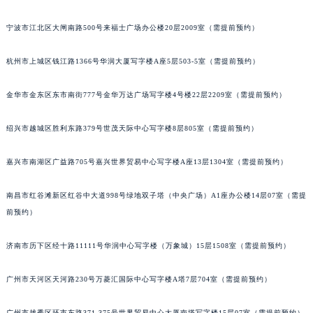
青岛市南区山东路6号华润大厦B座22层04室（需提前预约）
宁波市江北区大闸南路500号来福士广场办公楼20层2009室（需提前预约）
烟台市芝罘区胜利路139号万达金融中心A座907室（需提前预约）
长春市朝阳区西安大路727号中银大厦A座(旺进大厦)18层09室（需提前预约）
杭州市上城区钱江路1366号华润大厦写字楼A座5层503-5室（需提前预约）
贵阳市南明区都司高架桥路33号亨特国际金融中心14楼14D（需提前预约）
昆明市盘龙区北京路928号同德昆明广场写字楼10层06室（需提前预约）
金华市金东区东市南街777号金华万达广场写字楼4号楼22层2209室（需提前预约）
石家庄市长安区中山东路39号勒泰中心写字楼B座13层07室（需提前预约）
绍兴市越城区胜利东路379号世茂天际中心写字楼8层805室（需提前预约）
西安市碑林区南关正街88号华侨城长安国际中心E座6楼10室（需提前预约）
海口市龙华区金贸东路5号海口华润大厦B座17层1707室（需提前预约）
嘉兴市南湖区广益路705号嘉兴世界贸易中心写字楼A座13层1304室（需提前预约）
唐山市路南区新华东道100号万达广场写字楼A座10层1002室（需提前预约）
台州市椒江区东海大道1800号腾达中心东1幢20楼2002室（需提前预约）
南昌市红谷滩新区红谷中大道998号绿地双子塔（中央广场）A1座办公楼14层07室（需提
内蒙古自治区呼和浩特市玉泉区大学西街70号华润万象城写字楼（鄂尔多斯大厦）23层2326室（需提前预约）
前预约）
甘肃省兰州市七里河区西津西路16号兰州中心写字楼21层2102室（需提前预约）
济南市历下区经十路11111号华润中心写字楼（万象城）15层1508室（需提前预约）
重庆市解放碑渝中区民权路28号英利国际金融中心写字楼20层01室（需提前预约）
黑龙江省大庆市萨尔图区会战大街江诗丹顿售后服务中心（需提前预约）
广州市天河区天河路230号万菱汇国际中心写字楼A塔7层704室（需提前预约）
黑龙江省鹤岗市向阳区红军路江诗丹顿售后服务中心（需提前预约）
黑龙江省黑河市爱辉区中央街江诗丹顿售后服务中心（需提前预约）
广州市越秀区环市东路371-375号世界贸易中心大厦南塔写字楼15层07室（需提前预约）