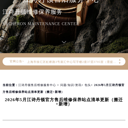
2026年8月江诗丹顿中国区售后服务网络优化升级公告
江诗丹顿维修保养服务
2026年8月江诗丹顿全国官方售后客户服务热线：400-882-9682
江诗丹顿官方全国统一服务热线400-882-9682，服务覆盖中国大陆、香港、澳门、台湾全部区域（非大陆需加拨“+86”）
VACHERON MAINTENANCE CENTER
2026年8月江诗丹顿售后服务中心最新网点地址：
北京市朝阳区建国门外大街甲6号华熙国际中心写字楼D座11层1102室（北京总部）（需提前预约）
北京市东城区东长安街1号东方广场写字楼W3座6层602室（需提前预约）
天津市和平区赤峰道136号天津国际金融中心写字楼26层2603室（需提前预约）
▲
官网公告>
上海市徐汇区虹桥路3号港汇中心写字楼2座37层3705室（需提前预约）
▼
上海市黄浦区南京东路299号宏伊国际广场写字楼8层806室（需提前预约）
南京市秦淮区中山南路1号（新街口）南京中心写字楼22层C1-1室（需提前预约）
当前位置：
江诗丹顿售后维修服务中心
>
问题/知识/资讯
>
包头
> 2026年5月江诗丹顿官
常州市新北区龙锦路1590号现代传媒中心写字楼5号楼10层1008室（需提前预约）
方售后维修保养站点清单更新（搬迁+新增）
徐州市鼓楼区淮海东路29号苏宁广场IFC国际金融中心写字楼35层3508室（需提前预约）
2026年5月江诗丹顿官方售后维修保养站点清单更新（搬迁
扬州市邗江区国展路29号星耀天地写字楼1号楼18层1803室（需提前预约）
+新增）
盐城市盐都区世纪大道5号盐城金融城写字楼1号楼16层1604室（需提前预约）
泰州市海陵区永定东路399号置地商务中心东塔写字楼（华润万象城）17层1706室（需提前预约）
宁波市江北区大闸南路500号来福士广场办公楼20层2009室（需提前预约）