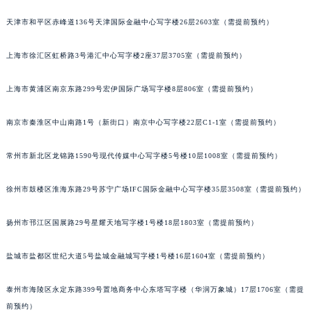
太原市迎泽区解放路15号亨得利名表服务中心（品牌授权店）3层整层（需提前预约）
天津市和平区赤峰道136号天津国际金融中心写字楼26层2603室（需提前预约）
沈阳市沈河区中街路137号亨得利名表服务中心（品牌授权店）1层整层（需提前预约）
沈阳市沈河区中街路83号亨得利名表服务中心（品牌授权店）1层整层（需提前预约）
上海市徐汇区虹桥路3号港汇中心写字楼2座37层3705室（需提前预约）
乌鲁木齐市天山区红山路26号时代广场（CCMALL）C座17层17-B（需提前预约）
上海市黄浦区南京东路299号宏伊国际广场写字楼8层806室（需提前预约）
温州市鹿城区锦绣路1067号置信广场10层1015室（需提前预约）
哈尔滨市道里区友谊西路600号富力中心T2座写字楼29层03室（需提前预约）
南京市秦淮区中山南路1号（新街口）南京中心写字楼22层C1-1室（需提前预约）
大连市中山区人民路15号国际金融大厦7层G室（需提前预约）
佛山市禅城区季华五路57号万科金融中心C座12层1205室（需提前预约）
常州市新北区龙锦路1590号现代传媒中心写字楼5号楼10层1008室（需提前预约）
东莞市东城街道鸿福东路1号民盈国贸中心T1写字楼9层907室（需提前预约）
无锡市梁溪区人民中路139号恒隆广场写字楼1座11层1104室（需提前预约）
徐州市鼓楼区淮海东路29号苏宁广场IFC国际金融中心写字楼35层3508室（需提前预约）
南通市崇川区工农路57号圆融广场写字楼16层1603室（需提前预约）
扬州市邗江区国展路29号星耀天地写字楼1号楼18层1803室（需提前预约）
苏州市苏州工业园区星港街199号苏州中心办公楼C座22层08室（需提前预约）
武汉市江汉区解放大道686号世界贸易大厦38层09室（需提前预约）
盐城市盐都区世纪大道5号盐城金融城写字楼1号楼16层1604室（需提前预约）
南宁市青秀区金湖路59号地王大厦12楼1224室（需提前预约）
合肥市蜀山区潜山路111号万象城华润大厦B座12楼03室（需提前预约）
泰州市海陵区永定东路399号置地商务中心东塔写字楼（华润万象城）17层1706室（需提
泉州市丰泽区宝洲路729号浦西万达中心写字楼A座7楼709室（需提前预约）
前预约）