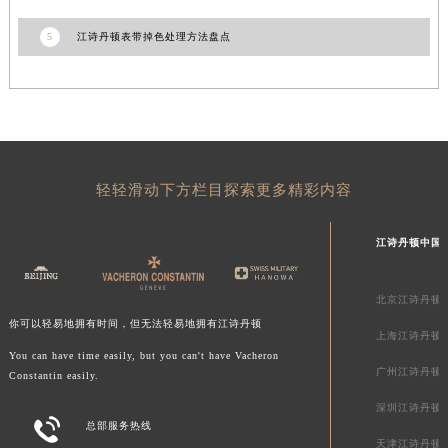
澳门特别行政区花地玛堂区关闸广场江诗丹顿售后服务中心（需提前预约）
5
江诗丹顿表带掉色处理方法盘点
澳门特别行政区花王堂区大三巴商圈江诗丹顿售后服务中心（需提前预约）
澳门特别行政区嘉模堂区官也街江诗丹顿售后服务中心（需提前预约）
澳门省路氹城市金光大道江诗丹顿售后服务中心（需提前预约）
澳门特别行政区望德堂区塔石广场江诗丹顿售后服务中心（需提前预约）
福建省福州市鼓楼区五四路128-1号恒力城写字楼15层03室江诗丹顿售后服务中心（需提前预约）
福建省厦门市思明区湖滨东路95号万象城华润大厦B座11层1104室江诗丹顿售后服务中心（需提前预约）
轻轻滑动下方栏目探索更多精彩内容
广东省潮州市潮安区新风路与潮汕路交汇处江诗丹顿售后服务中心（需提前预约）
江诗丹顿中国
广东省广州市天河区天河路230号万菱汇国际中心A塔7层704室江诗丹顿售后服务中心（需提前预约）
广东省广州市越秀区环市东路371-375号世界贸易中心大厦南塔15层1507室江诗丹顿售后服务中心（需提前预约）
广东省河源市源城区越王大道江诗丹顿售后服务中心（需提前预约）
北京江诗丹顿
你可以轻易地拥有时间，但无法轻易地拥有江诗丹顿
广东省惠州市惠城区江北文昌一路7号华贸大厦1座30层3005室江诗丹顿售后服务中心（需提前预约）
上海江诗丹顿
广东省江门市蓬江区广场西路江诗丹顿售后服务中心（需提前预约）
You can have time easily, but you can't have Vacheron
广州江诗丹顿
Constantin easily.
广东省揭阳市榕城进贤门步行街江诗丹顿售后服务中心（需提前预约）
深圳江诗丹顿
广东省茂名市电白区水东街道迎宾大道江诗丹顿售后服务中心（需提前预约）

总部服务热线
广东省梅州市梅江区金燕大道江诗丹顿售后服务中心（需提前预约）
天津江诗丹顿