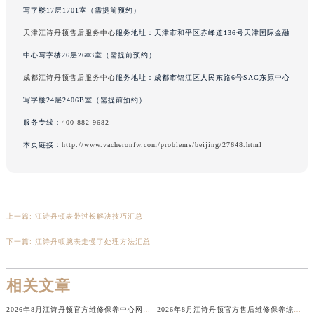
写字楼17层1701室（需提前预约）
辽宁省营口市站前区市府路与渤海大街交叉口江诗丹顿售后服务中心（需提前预约）
天津江诗丹顿售后服务中心
服务地址：天津市和平区赤峰道136号天津国际金融
辽宁省沈阳市沈河区中街路137号亨得利名表维修授权店1楼江诗丹顿售后服务中心（需提前预约）
辽宁省沈阳市沈河区中街路83号亨得利名表维修授权店1楼江诗丹顿售后服务中心（需提前预约）
中心写字楼26层2603室（需提前预约）
北京市朝阳区建国门外大街甲6号华熙国际中心D座11层1102室江诗丹顿售后服务中心（北京总部）（需提前预约）
成都江诗丹顿售后服务中心
服务地址：成都市锦江区人民东路6号SAC东原中心
北京市东城区东长安街1号王府井东方广场W3座6层602室江诗丹顿售后服务中心（需提前预约）
写字楼24层2406B室（需提前预约）
河北省保定市竞秀区朝阳北大街北国先天下江诗丹顿售后服务中心（需提前预约）
服务专线：
400-882-9682
内蒙古自治区阿拉善盟市左旗土尔扈特大街江诗丹顿售后服务中心（需提前预约）
本页链接：
http://www.vacheronfw.com/problems/beijing/27648.html
内蒙古自治区巴彦淖尔市临河区新华街江诗丹顿售后服务中心（需提前预约）
内蒙古自治区包头市青山区幸福路甲3号王府井百货名表维修江诗丹顿售后服务中心（需提前预约）
内蒙古自治区赤峰市红山区哈达街江诗丹顿售后服务中心（需提前预约）
内蒙古自治区鄂尔多斯市东胜区伊金霍洛街江诗丹顿售后服务中心（需提前预约）
上一篇:
江诗丹顿表带过长解决技巧汇总
内蒙古自治区呼伦贝尔市海拉尔区中央街江诗丹顿售后服务中心（需提前预约）
下一篇:
江诗丹顿腕表走慢了处理方法汇总
内蒙古自治区通辽市科尔沁区明仁大街江诗丹顿售后服务中心（需提前预约）
内蒙古自治区乌海市海勃湾区人民南路江诗丹顿售后服务中心（需提前预约）
相关文章
内蒙古自治区乌兰察布市集宁区恩和大街江诗丹顿售后服务中心（需提前预约）
内蒙古自治区锡林郭勒盟市锡林浩特市光明街与额尔敦路交叉口江诗丹顿售后服务中心（需提前预约）
2026年8月江诗丹顿官方维修保养中心网点变动及新增信息补充速查文件
2026年8月江诗丹顿官方售后维修保养综合店地址变动及新增补充网点文本