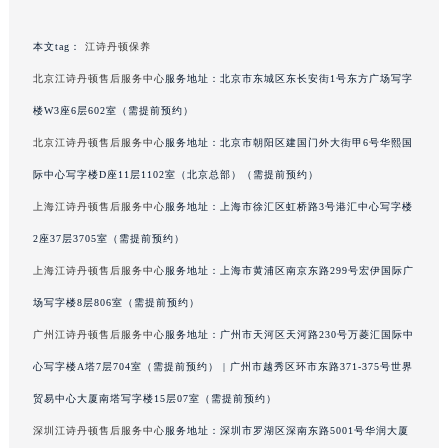
吉林省梅河口市新华街道梅河大街江诗丹顿售后服务中心（需提前预约）
本文tag：
江诗丹顿保养
吉林省四平市铁东区紫气大路与南九经街交汇处江诗丹顿售后服务中心（需提前预约）
吉林省松原市宁江区五环大街江诗丹顿售后服务中心（需提前预约）
北京江诗丹顿售后服务中心
服务地址：北京市东城区东长安街1号东方广场写字
吉林省通化市东昌区环通乡江南大街江诗丹顿售后服务中心（需提前预约）
楼W3座6层602室（需提前预约）
吉林省延边市延吉市解放路江诗丹顿售后服务中心（需提前预约）
北京江诗丹顿售后服务中心
服务地址：北京市朝阳区建国门外大街甲6号华熙国
辽宁省鞍山市铁东区站前街江诗丹顿售后服务中心（需提前预约）
际中心写字楼D座11层1102室（北京总部）（需提前预约）
辽宁省本溪市平山区胜利路江诗丹顿售后服务中心（需提前预约）
上海江诗丹顿售后服务中心
服务地址：上海市徐汇区虹桥路3号港汇中心写字楼
辽宁省朝阳市双塔区新华路江诗丹顿售后服务中心（需提前预约）
2座37层3705室（需提前预约）
辽宁省丹东市振兴区七经街江诗丹顿售后服务中心（需提前预约）
上海江诗丹顿售后服务中心
服务地址：上海市黄浦区南京东路299号宏伊国际广
辽宁省抚顺市新抚区东一路江诗丹顿售后服务中心（需提前预约）
辽宁省阜新市海州区解放大街江诗丹顿售后服务中心（需提前预约）
场写字楼8层806室（需提前预约）
辽宁省葫芦岛市连山区中央路江诗丹顿售后服务中心（需提前预约）
广州江诗丹顿售后服务中心
服务地址：广州市天河区天河路230号万菱汇国际中
辽宁省锦州市古塔区中央大街江诗丹顿售后服务中心（需提前预约）
心写字楼A塔7层704室（需提前预约） | 广州市越秀区环市东路371-375号世界
辽宁省辽阳市白塔区新运大街江诗丹顿售后服务中心（需提前预约）
贸易中心大厦南塔写字楼15层07室（需提前预约）
辽宁省盘锦市兴隆台区石油大街江诗丹顿售后服务中心（需提前预约）
深圳江诗丹顿售后服务中心
服务地址：深圳市罗湖区深南东路5001号华润大厦
辽宁省铁岭市银州区南马路江诗丹顿售后服务中心（需提前预约）