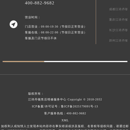
400-882-9682
广东省清远市清城区湖西路江诗丹顿售后服务中心（需提前预约）
成都江诗丹顿
广东省汕头市龙湖区长平路江诗丹顿售后服务中心（需提前预约）
营业时间：
重庆江诗丹顿

广东省汕尾市城区香洲街道园林社区翠园街江诗丹顿售后服务中心（需提前预约）
门店营业：09:00-19:30（节假日正常营业）
广东省韶关市武江区芙蓉新区与老城中心交汇处江诗丹顿售后服务中心（需提前预约）
长沙江诗丹顿
客服在线：08:00-22:00（节假日正常营业）
广东省深圳市罗湖区深南东路5001号华润大厦17层1701室江诗丹顿售后服务中心（需提前预约）
客服及门店节假日不休
郑州江诗丹顿
广东省阳江市江城区东风一路江诗丹顿售后服务中心（需提前预约）
广东省云浮市云城区金山路江诗丹顿售后服务中心（需提前预约）
广东省湛江市赤坎区观海北路江诗丹顿售后服务中心（需提前预约）
广东省肇庆市端州区信安大道与砚都大道交汇处江诗丹顿售后服务中心（需提前预约）
广西壮族自治区百色市右江区中山二路江诗丹顿售后服务中心（需提前预约）
广西壮族自治区北海市海城区北京路江诗丹顿售后服务中心（需提前预约）
版权所有：
广西壮族自治区崇左市江州区石景林街道友谊大道与丽川路交汇处江诗丹顿售后服务中心（需提前预约）
江诗丹顿售后维修服务中心
Copyright © 2018-2032
广西壮族自治区防城港市港口区金花茶大道江诗丹顿售后服务中心（需提前预约）
ICP备案/许可证号：
鲁ICP备2025179091号-13
广西壮族自治区贵港市港北区港城街道布山大道与仙衣路交叉口江诗丹顿售后服务中心（需提前预约）
客户服务热线：
400-882-9682
广西壮族自治区桂林市秀峰区红岭路江诗丹顿售后服务中心（需提前预约）
XML
如权利人或知情人士发现本站内容存在事实错误或涉及版权、名誉权等侵权问题，请通过邮
广西壮族自治区河池市金城江区金城江街道朝阳路江诗丹顿售后服务中心（需提前预约）