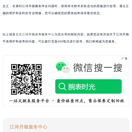
重庆市解放碑渝中区民权路28号英利国际金融中心写字楼20层01室（需提前预约）
总之，在遇到江诗丹顿腕表停走问题时，请保持冷静并采取适当的措施进行处理。通过正
确的维护和及时的专业维修，您可以确保您的爱表始终保持最佳状态。
黑龙江省大庆市萨尔图区会战大街江诗丹顿售后服务中心（需提前预约）
黑龙江省鹤岗市向阳区红军路江诗丹顿售后服务中心（需提前预约）
黑龙江省黑河市爱辉区中央街江诗丹顿售后服务中心（需提前预约）
以上就是
北京江诗丹顿保养服务中心
为您分享的精彩内容。如果您还有其他关于江诗丹顿
黑龙江省鸡西市鸡冠区红军路江诗丹顿售后服务中心（需提前预约）
手表维护和保养的问题，可以拨打页面400电话进行咨询，我们将竭诚为您服务。
黑龙江省佳木斯市向阳区长安路江诗丹顿售后服务中心（需提前预约）
黑龙江省牡丹江市东安区太平路江诗丹顿售后服务中心（需提前预约）
黑龙江省七台河市桃山区大同街江诗丹顿售后服务中心（需提前预约）
黑龙江省齐齐哈尔市龙沙区龙华路江诗丹顿售后服务中心（需提前预约）
黑龙江省双鸭山市尖山区新兴大街江诗丹顿售后服务中心（需提前预约）
黑龙江省绥化市北林区新华街与康庄路交叉口江诗丹顿售后服务中心（需提前预约）
黑龙江省伊春市伊美区通河路江诗丹顿售后服务中心（需提前预约）
吉林省白城市洮北区明仁南街江诗丹顿售后服务中心（需提前预约）
吉林省白山市浑江区浑江大街江诗丹顿售后服务中心（需提前预约）
吉林省吉林市船营区河南街江诗丹顿售后服务中心（需提前预约）
江诗丹顿服务中心
吉林省辽源市龙山区人民大街江诗丹顿售后服务中心（需提前预约）