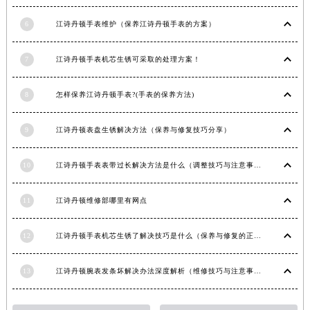
江西省九江市浔阳区浔阳路江诗丹顿售后服务中心（需提前预约）
6
江诗丹顿手表维护（保养江诗丹顿手表的方案）
江西省南昌市红谷滩新区红谷中大道998号绿地双子塔（中央广场）A1座办公楼14层1407室江诗丹顿售后服务中心（需提前预约）
江西省萍乡市安源区萍安北大道与康庄路交叉口江诗丹顿售后服务中心（需提前预约）
7
江诗丹顿手表机芯生锈可采取的处理方案！
江西省上饶市信州区滨江西路江诗丹顿售后服务中心（需提前预约）
江西省新余市渝水区北湖西路江诗丹顿售后服务中心（需提前预约）
8
怎样保养江诗丹顿手表?(手表的保养方法)
江西省宜春市袁州区中山中路江诗丹顿售后服务中心（需提前预约）
江西省鹰潭市月湖区胜利东路江诗丹顿售后服务中心（需提前预约）
9
江诗丹顿表盘生锈解决方法（保养与修复技巧分享）
山东省德州市德城区东风中路江诗丹顿售后服务中心（需提前预约）
10
江诗丹顿手表表带过长解决方法是什么（调整技巧与注意事项）
山东省东营市东营区济南路江诗丹顿售后服务中心（需提前预约）
山东省济南市历下区经十路11111号华润中心写字楼（万象城）15层1508室江诗丹顿售后服务中心（需提前预约）
11
江诗丹顿维修部哪里有网点
山东省济宁市任城区太白楼路江诗丹顿售后服务中心（需提前预约）
山东省莱芜市文化南路8号银座商城名表维修一楼名表维修江诗丹顿售后服务中心（需提前预约）
12
江诗丹顿手表机芯生锈了解决技巧是什么（保养与修复的正确方法）
山东省临沂市兰山区解放路江诗丹顿售后服务中心（需提前预约）
山东省日照市东港区烟台路江诗丹顿售后服务中心（需提前预约）
13
江诗丹顿腕表发条坏解决办法深度解析（维修技巧与注意事项）
山东省泰安市泰山区财源街道泰山大街江诗丹顿售后服务中心（需提前预约）
山东省威海市环翠区新威海路89号振华商厦一楼名表维修江诗丹顿售后服务中心（需提前预约）