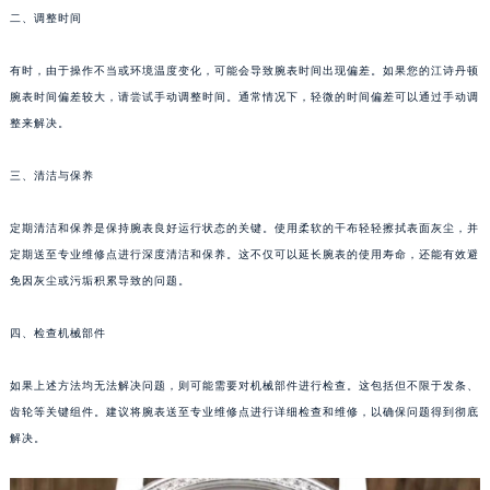
二、调整时间
成都市锦江区人民东路6号SAC东原中心写字楼24层2406B室（需提前预约）
重庆市江北区观音桥步行街2号融恒时代广场写字楼9层902室（需提前预约）
有时，由于操作不当或环境温度变化，可能会导致腕表时间出现偏差。如果您的江诗丹顿
长沙市芙蓉区定王台街道建湘路393号世茂环球金融中心写字楼（芙蓉广场）10层13室（需提前预约）
腕表时间偏差较大，请尝试手动调整时间。通常情况下，轻微的时间偏差可以通过手动调
郑州市二七区铭功路10号华润大厦写字楼29层2905室（需提前预约）
整来解决。
太原市迎泽区解放路15号亨得利名表服务中心（品牌授权店）3层整层（需提前预约）
沈阳市沈河区中街路137号亨得利名表服务中心（品牌授权店）1层整层（需提前预约）
三、清洁与保养
沈阳市沈河区中街路83号亨得利名表服务中心（品牌授权店）1层整层（需提前预约）
定期清洁和保养是保持腕表良好运行状态的关键。使用柔软的干布轻轻擦拭表面灰尘，并
乌鲁木齐市天山区红山路26号时代广场（CCMALL）C座17层17-B（需提前预约）
定期送至专业维修点进行深度清洁和保养。这不仅可以延长腕表的使用寿命，还能有效避
温州市鹿城区锦绣路1067号置信广场10层1015室（需提前预约）
免因灰尘或污垢积累导致的问题。
哈尔滨市道里区友谊西路600号富力中心T2座写字楼29层03室（需提前预约）
大连市中山区人民路15号国际金融大厦7层G室（需提前预约）
四、检查机械部件
佛山市禅城区季华五路57号万科金融中心C座12层1205室（需提前预约）
如果上述方法均无法解决问题，则可能需要对机械部件进行检查。这包括但不限于发条、
东莞市东城街道鸿福东路1号民盈国贸中心T1写字楼9层907室（需提前预约）
齿轮等关键组件。建议将腕表送至专业维修点进行详细检查和维修，以确保问题得到彻底
无锡市梁溪区人民中路139号恒隆广场写字楼1座11层1104室（需提前预约）
解决。
南通市崇川区工农路57号圆融广场写字楼16层1603室（需提前预约）
苏州市苏州工业园区星港街199号苏州中心办公楼C座22层08室（需提前预约）