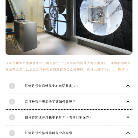
福建省三明市三元区东乾二路江诗丹顿售后服务中心（需提前预约）
福建省漳州市龙文区步港路江诗丹顿售后服务中心（需提前预约）
江苏省常州市新北区龙锦路1590号现代传媒中心5号楼10层1008室江诗丹顿售后服务中心（需提前预约）
江苏省淮安市清江浦区淮海北路江诗丹顿售后服务中心（需提前预约）
江苏省连云港市海州区通灌北路江诗丹顿售后服务中心（需提前预约）
江苏省南京市秦淮区中山南路1号南京中心22层22-C1-C3室江诗丹顿售后服务中心（需提前预约）
江苏省宿迁市宿城区西湖路江诗丹顿售后服务中心（需提前预约）
江诗丹顿售后维修服务中心地点位于：北京市朝阳区及上海市黄浦区。详细的地址与
江苏省泰州市海陵区永定东路399号置地商务中心东塔（华润万象城）17层1706室江诗丹顿售后服务中心（需提前预约）
联系电话您可以通过江诗丹顿官网或官方公众号获取，也可以拨打本站......
详情 >
江苏省徐州市鼓楼区淮海东路29号苏宁广场IFC国际金融中心35层3508室江诗丹顿售后服务中心（需提前预约）
江苏省盐城市盐都区世纪大道5号盐城金融城写字楼1号楼16层1604室江诗丹顿售后服务中心（需提前预约）
2
江诗丹顿售后维修中心电话是多少？
江苏省扬州市邗江区国展路29号星耀天地写字楼1号楼18层1803室江诗丹顿售后服务中心（需提前预约）
江苏省镇江市京口区中山东路江诗丹顿售后服务中心（需提前预约）
3
江诗丹顿手表走快了该如何处理？
江西省抚州市临川区赣东大道江诗丹顿售后服务中心（需提前预约）
4
如何养护江诗丹顿手表带？（表带日常保养）
江西省赣州市章贡区文清路江诗丹顿售后服务中心（需提前预约）
江西省吉安市吉州区井冈山大道江诗丹顿售后服务中心（需提前预约）
5
江诗丹顿维修保养服务中心介绍
江西省景德镇市珠山区珠山中路江诗丹顿售后服务中心（需提前预约）