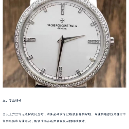
武汉市江汉区解放大道686号世界贸易大厦38层09室（需提前预约）
南宁市青秀区金湖路59号地王大厦12楼1224室（需提前预约）
合肥市蜀山区潜山路111号万象城华润大厦B座12楼03室（需提前预约）
泉州市丰泽区宝洲路729号浦西万达中心写字楼A座7楼709室（需提前预约）
青岛市南区山东路6号华润大厦B座22层04室（需提前预约）
烟台市芝罘区胜利路139号万达金融中心A座907室（需提前预约）
长春市朝阳区西安大路727号中银大厦A座(旺进大厦)18层09室（需提前预约）
贵阳市南明区都司高架桥路33号亨特国际金融中心14楼14D（需提前预约）
昆明市盘龙区北京路928号同德昆明广场写字楼10层06室（需提前预约）
石家庄市长安区中山东路39号勒泰中心写字楼B座13层07室（需提前预约）
西安市碑林区南关正街88号华侨城长安国际中心E座6楼10室（需提前预约）
海口市龙华区金贸东路5号海口华润大厦B座17层1707室（需提前预约）
五、专业维修
唐山市路南区新华东道100号万达广场写字楼A座10层1002室（需提前预约）
台州市椒江区东海大道1800号腾达中心东1幢20楼2002室（需提前预约）
当以上方法均无法解决问题时，请务必寻求专业维修服务的帮助。专业的维修技师拥有丰
内蒙古自治区呼和浩特市玉泉区大学西街70号华润万象城写字楼（鄂尔多斯大厦）23层2326室（需提前预约）
富的经验和专业知识，能够准确诊断并修复复杂的机械故障。
甘肃省兰州市七里河区西津西路16号兰州中心写字楼21层2102室（需提前预约）