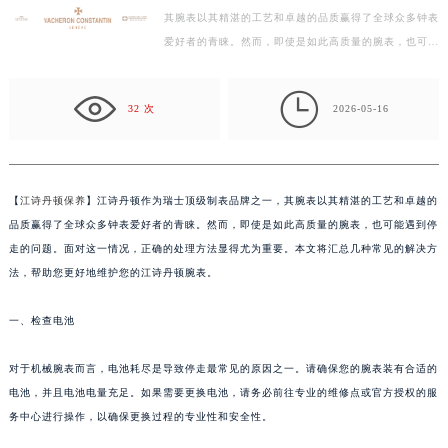
其腕表以其精湛的工艺和卓越的品质赢得了全球众多钟表
扬州市邗江区国展路29号星耀天地写字楼1号楼18层1803室（需提前预约）
爱好者的青睐。然而，即使是如此高质量的腕表，也可能
盐城市盐都区世纪大道5号盐城金融城写字楼1号楼16层1604室（需提前预约）
遇到停走的问题。面对这一情况，正确的处理方法显得…
泰州市海陵区永定东路399号置地商务中心东塔写字楼（华润万象城）17层1706室（需提前预约）

宁波市江北区大闸南路500号来福士广场办公楼20层2009室（需提前预约）
32 次
2026-05-16
杭州市上城区钱江路1366号华润大厦写字楼A座5层503-5室（需提前预约）
金华市金东区东市南街777号金华万达广场写字楼4号楼22层2209室（需提前预约）
绍兴市越城区胜利东路379号世茂天际中心写字楼8层805室（需提前预约）
【
江诗丹顿保养
】江诗丹顿作为瑞士顶级制表品牌之一，其腕表以其精湛的工艺和卓越的
嘉兴市南湖区广益路705号嘉兴世界贸易中心写字楼A座13层1304室（需提前预约）
品质赢得了全球众多钟表爱好者的青睐。然而，即使是如此高质量的腕表，也可能遇到停
南昌市红谷滩新区红谷中大道998号绿地双子塔（中央广场）A1座办公楼14层07室（需提前预约）
走的问题。面对这一情况，正确的处理方法显得尤为重要。本文将汇总几种常见的解决方
济南市历下区经十路11111号华润中心写字楼（万象城）15层1508室（需提前预约）
法，帮助您更好地维护您的江诗丹顿腕表。
广州市天河区天河路230号万菱汇国际中心写字楼A塔7层704室（需提前预约）
一、检查电池
广州市越秀区环市东路371-375号世界贸易中心大厦南塔写字楼15层07室（需提前预约）
深圳市罗湖区深南东路5001号华润大厦写字楼17层1701室（需提前预约）
对于机械腕表而言，电池耗尽是导致停走最常见的原因之一。请确保您的腕表装有合适的
惠州市惠城区江北文昌一路7号华贸大厦写字楼1座30层05室（需提前预约）
电池，并且电池电量充足。如果需要更换电池，请务必前往专业的维修点或官方授权的服
厦门市思明区湖滨东路95号华润大厦写字楼B座11层1104室（需提前预约）
务中心进行操作，以确保更换过程的专业性和安全性。
福州市鼓楼区五四路128-1号恒力城写字楼15层03室（需提前预约）