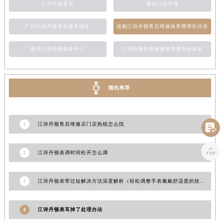
江诗丹顿售后
重庆江诗丹顿
山东省潍坊市奎文区东风东街江诗丹顿售后服务中心（需提前预约）
山东省枣庄市滕州市北辛路与善国路交叉口江诗丹顿售后服务中心（需提前预约）
广州江诗丹顿售后服务地址
成都江诗丹顿售后维修保养费用价目表
山东省淄博市张店区金晶大道江诗丹顿售后服务中心（需提前预约）
重庆江诗丹顿服务中心
江诗丹顿售后维修保养费用价目表
上海市黄浦区南京东路299号宏伊国际广场写字楼8层806室江诗丹顿售后服务中心（需提前预约）
上海市徐汇区虹桥路3号港汇中心2座37层3705室江诗丹顿售后服务中心（需提前预约）
浙江省杭州市上城区钱江路1366号华润大厦A座5层503-5室江诗丹顿售后服务中心（需提前预约）
随机推荐
浙江省湖州市吴兴区劳动路江诗丹顿售后服务中心（需提前预约）
浙江省嘉兴市南湖区广益路705号嘉兴世界贸易中心A座13层1304室江诗丹顿售后服务中心（需提前预约）
浙江省金华市金东区东市南街777号金华万达广场4号楼22楼2209室江诗丹顿售后服务中心（需提前预约）
1
江诗丹顿售后维修店门店热线怎么找

浙江省丽水市莲都区解放街江诗丹顿售后服务中心（需提前预约）
浙江省宁波市江北区大闸南路500号来福士广场办公楼20层2009室江诗丹顿售后服务中心（需提前预约）

2
江诗丹顿表调时间松开怎么调
浙江省衢州市柯城区上街江诗丹顿售后服务中心（需提前预约）
浙江省绍兴市越城区胜利东路379号世茂天际中心写字楼8层805室江诗丹顿售后服务中心（需提前预约）
3
江诗丹顿表带过短解决方法深度解析（轻松调整手表佩戴舒适度的技巧）
浙江省舟山市定海区解放东路江诗丹顿售后服务中心（需提前预约）
澳门特别行政区大堂区议事亭前地（新马路）江诗丹顿售后服务中心（需提前预约）
4
江诗丹顿表耳掉了处理办法
澳门特别行政区风顺堂区南湾大马路江诗丹顿售后服务中心（需提前预约）