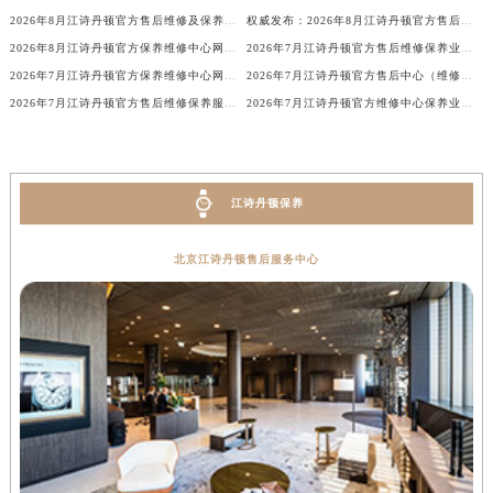
2026年8月江诗丹顿官方售后维修及保养服务网络迁址与扩张补充确认文件
权威发布：2026年8月江诗丹顿官方售后网点调整执行方案
内蒙古自治区兴安盟市乌兰浩特市兴安大街江诗丹顿售后服务中心（需提前预约）
2026年8月江诗丹顿官方保养维修中心网点变动补充通知说明文本内容全面公示
2026年7月江诗丹顿官方售后维修保养业务网点变更记录公告对外发布
山西省大同市平城区迎宾街江诗丹顿售后服务中心（需提前预约）
2026年7月江诗丹顿官方保养维修中心网点变动补充通告
2026年7月江诗丹顿官方售后中心（维修保养）网点迁移及新设最终版
山西省晋城市城区黄华街江诗丹顿售后服务中心（需提前预约）
2026年7月江诗丹顿官方售后维修保养服务站调整详情文本（含搬迁）内容
2026年7月江诗丹顿官方维修中心保养业务网点迁址及新增补充公告内容发布
山西省晋中市榆次区顺城街江诗丹顿售后服务中心（需提前预约）
山西省临汾市尧都区解放路江诗丹顿售后服务中心（需提前预约）
山西省吕梁市离石区永宁中路与建设街交叉口江诗丹顿售后服务中心（需提前预约）
江诗丹顿保养
山西省朔州市朔城区怡西路与鄯阳西街交汇处江诗丹顿售后服务中心（需提前预约）
山西省忻州市忻府区和平东街与七一南路交叉口江诗丹顿售后服务中心（需提前预约）
北京江诗丹顿售后服务中心
山西省阳泉市郊区平阳东街与新城大道交叉口江诗丹顿售后服务中心（需提前预约）
山西省运城市盐湖区河东街江诗丹顿售后服务中心（需提前预约）
山西省长治市潞州区英雄中路江诗丹顿售后服务中心（需提前预约）
山西省太原市迎泽区迎泽街道解放路15号亨得利名表维修授权店3楼江诗丹顿售后服务中心（需提前预约）
天津市和平区赤峰道136号天津国际金融中心26层2603室江诗丹顿售后服务中心（需提前预约）
安徽省安庆市迎江区人民路江诗丹顿售后服务中心（需提前预约）
安徽省蚌埠市蚌山区淮河路江诗丹顿售后服务中心（需提前预约）
安徽省亳州市谯城区魏武大道江诗丹顿售后服务中心（需提前预约）