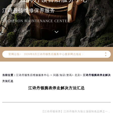
江诗丹顿维修保养服务
VACHERON MAINTENANCE CENTER
2026年8月江诗丹顿中国区售后服务网络优化升级公告
2026年8月江诗丹顿全国官方售后客户服务热线：400-882-9682
江诗丹顿官方全国统一服务热线400-882-9682，服务覆盖中国大陆、香港、澳门、台湾全部区域（非大陆需加拨“+86”）
▲
官网公告>
2026年8月江诗丹顿售后服务中心最新网点地址：
▼
北京市朝阳区建国门外大街甲6号华熙国际中心写字楼D座11层1102室（北京总部）（需提前预约）
北京市东城区东长安街1号东方广场写字楼W3座6层602室（需提前预约）
当前位置：
江诗丹顿售后维修服务中心
>
问题/知识/资讯
>
北京
> 江诗丹顿腕表停走解决
天津市和平区赤峰道136号天津国际金融中心写字楼26层2603室（需提前预约）
方法汇总
上海市徐汇区虹桥路3号港汇中心写字楼2座37层3705室（需提前预约）
江诗丹顿腕表停走解决方法汇总
上海市黄浦区南京东路299号宏伊国际广场写字楼8层806室（需提前预约）
南京市秦淮区中山南路1号（新街口）南京中心写字楼22层C1-1室（需提前预约）
常州市新北区龙锦路1590号现代传媒中心写字楼5号楼10层1008室（需提前预约）
徐州市鼓楼区淮海东路29号苏宁广场IFC国际金融中心写字楼35层3508室（需提前预约）
【江诗丹顿保养】江诗丹顿作为瑞士顶级制表品牌之一，