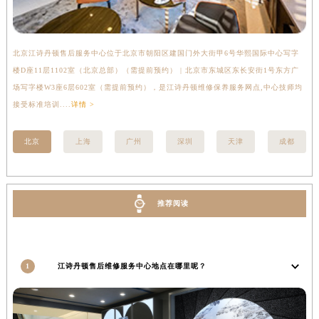
安徽省池州市贵池区长江路江诗丹顿售后服务中心（需提前预约）
安徽省滁州市琅琊区南谯北路江诗丹顿售后服务中心（需提前预约）
北京江诗丹顿售后服务中心位于北京市朝阳区建国门外大街甲6号华熙国际中心写字
上
安徽省阜阳市颍州区颍州北路江诗丹顿售后服务中心（需提前预约）
楼D座11层1102室（北京总部）（需提前预约） | 北京市东城区东长安街1号东方广
室
安徽省淮北市相山区淮海路江诗丹顿售后服务中心（需提前预约）
场写字楼W3座6层602室（需提前预约），是江诗丹顿维修保养服务网点,中心技师均
提
安徽省淮南市田家庵区国庆中路江诗丹顿售后服务中心（需提前预约）
接受标准培训....
详情 >
安徽省黄山市屯溪区黄山西路江诗丹顿售后服务中心（需提前预约）
安徽省六安市金安区解放中路江诗丹顿售后服务中心（需提前预约）
北京
上海
广州
深圳
天津
成都
安徽省马鞍山市雨山区湖南西路江诗丹顿售后服务中心（需提前预约）
安徽省宿州市埇桥区人民中路江诗丹顿售后服务中心（需提前预约）
安徽省铜陵市铜官区石城大道江诗丹顿售后服务中心（需提前预约）
推荐阅读
安徽省芜湖市镜湖区中山路步行街江诗丹顿售后服务中心（需提前预约）
安徽省宣城市宣州区叠嶂西路江诗丹顿售后服务中心（需提前预约）
福建省龙岩市新罗区九一南路江诗丹顿售后服务中心（需提前预约）
1
江诗丹顿售后维修服务中心地点在哪里呢？
福建省南平市建阳区人民西路江诗丹顿售后服务中心（需提前预约）
福建省宁德市蕉城区天湖东路江诗丹顿售后服务中心（需提前预约）
福建省莆田市城厢区霞林街道荔华东大道江诗丹顿售后服务中心（需提前预约）