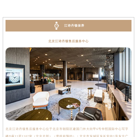
河南省郑州市二七区民主路10号华润大厦29层2905室江诗丹顿售后服务中心（需提前预约）
河南省周口市川汇区七一路江诗丹顿售后服务中心（需提前预约）
河南省驻马店市驿城区乐山大道与置地大道交叉口江诗丹顿售后服务中心（需提前预约）
江诗丹顿保养
湖北省鄂州市鄂城区文星大道江诗丹顿售后服务中心（需提前预约）
湖北省黄冈市黄州区赤壁大道江诗丹顿售后服务中心（需提前预约）
北京江诗丹顿售后服务中心
湖北省黄石市黄石港区武汉路江诗丹顿售后服务中心（需提前预约）
湖北省荆门市东宝中天街步行街江诗丹顿售后服务中心（需提前预约）
湖北省荆州市荆州区荆中路江诗丹顿售后服务中心（需提前预约）
湖北省十堰市茅箭区人民北路江诗丹顿售后服务中心（需提前预约）
湖北省随州市曾都区青年路江诗丹顿售后服务中心（需提前预约）
湖北省咸宁市咸安区长安大道江诗丹顿售后服务中心（需提前预约）
湖北省襄阳市樊城区长虹路与人民路交叉口江诗丹顿售后服务中心（需提前预约）
湖北省孝感市孝南区复兴大道江诗丹顿售后服务中心（需提前预约）
湖北省宜昌市西陵区夷陵大道与港窑路江诗丹顿售后服务中心（需提前预约）
湖南省常德市武陵区人民路江诗丹顿售后服务中心（需提前预约）
北京江诗丹顿售后服务中心位于北京市朝阳区建国门外大街甲6号华熙国际中心写字
上
湖南省郴州市北湖区国庆北路江诗丹顿售后服务中心（需提前预约）
楼D座11层1102室（北京总部）（需提前预约） | 北京市东城区东长安街1号东方广
室