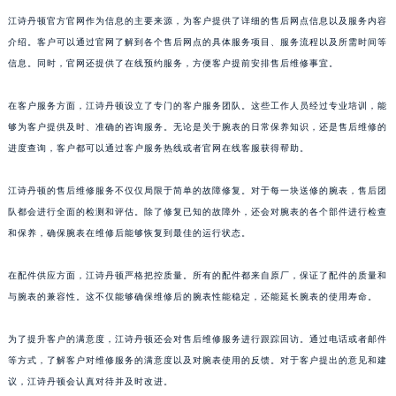
山东省枣庄市滕州市北辛路与善国路交叉口江诗丹顿售后服务中心（需提前预约）
江诗丹顿官方官网作为信息的主要来源，为客户提供了详细的售后网点信息以及服务内容
山东省淄博市张店区金晶大道江诗丹顿售后服务中心（需提前预约）
介绍。客户可以通过官网了解到各个售后网点的具体服务项目、服务流程以及所需时间等
立即预约
信息。同时，官网还提供了在线预约服务，方便客户提前安排售后维修事宜。
上海市黄浦区南京东路299号宏伊国际广场写字楼8层806室江诗丹顿售后服务中心（需提前预约）
提前预约免排队，到店即享服务
上海市徐汇区虹桥路3号港汇中心2座37层3705室江诗丹顿售后服务中心（需提前预约）
预约时间有变无需取消，可随时重新预约
在客户服务方面，江诗丹顿设立了专门的客户服务团队。这些工作人员经过专业培训，能
浙江省杭州市上城区钱江路1366号华润大厦A座5层503-5室江诗丹顿售后服务中心（需提前预约）
够为客户提供及时、准确的咨询服务。无论是关于腕表的日常保养知识，还是售后维修的
浙江省湖州市吴兴区劳动路江诗丹顿售后服务中心（需提前预约）
进度查询，客户都可以通过客户服务热线或者官网在线客服获得帮助。
浙江省嘉兴市南湖区广益路705号嘉兴世界贸易中心A座13层1304室江诗丹顿售后服务中心（需提前预约）
浙江省金华市金东区东市南街777号金华万达广场4号楼22楼2209室江诗丹顿售后服务中心（需提前预约）
江诗丹顿的售后维修服务不仅仅局限于简单的故障修复。对于每一块送修的腕表，售后团
队都会进行全面的检测和评估。除了修复已知的故障外，还会对腕表的各个部件进行检查
浙江省丽水市莲都区解放街江诗丹顿售后服务中心（需提前预约）
和保养，确保腕表在维修后能够恢复到最佳的运行状态。
浙江省宁波市江北区大闸南路500号来福士广场办公楼20层2009室江诗丹顿售后服务中心（需提前预约）
浙江省衢州市柯城区上街江诗丹顿售后服务中心（需提前预约）
在配件供应方面，江诗丹顿严格把控质量。所有的配件都来自原厂，保证了配件的质量和
浙江省绍兴市越城区胜利东路379号世茂天际中心写字楼8层805室江诗丹顿售后服务中心（需提前预约）
与腕表的兼容性。这不仅能够确保维修后的腕表性能稳定，还能延长腕表的使用寿命。
浙江省舟山市定海区解放东路江诗丹顿售后服务中心（需提前预约）
澳门特别行政区大堂区议事亭前地（新马路）江诗丹顿售后服务中心（需提前预约）
为了提升客户的满意度，江诗丹顿还会对售后维修服务进行跟踪回访。通过电话或者邮件
等方式，了解客户对维修服务的满意度以及对腕表使用的反馈。对于客户提出的意见和建
澳门特别行政区风顺堂区南湾大马路江诗丹顿售后服务中心（需提前预约）
议，江诗丹顿会认真对待并及时改进。
澳门特别行政区花地玛堂区关闸广场江诗丹顿售后服务中心（需提前预约）