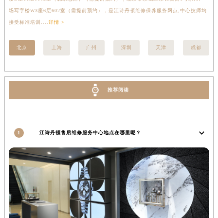
湖南省衡阳市雁峰区解放路江诗丹顿售后服务中心（需提前预约）
场写字楼W3座6层602室（需提前预约），是江诗丹顿维修保养服务网点,中心技师均
提
接受标准培训....
详情 >
湖南省怀化市鹤城区迎丰中路江诗丹顿售后服务中心（需提前预约）
湖南省娄底市娄星区长青街江诗丹顿售后服务中心（需提前预约）
北京
上海
广州
深圳
天津
成都
湖南省邵阳市双清区东风路江诗丹顿售后服务中心（需提前预约）
湖南省湘潭市雨湖区莲城大道江诗丹顿售后服务中心（需提前预约）
湖南省益阳市赫山区桃花仑路江诗丹顿售后服务中心（需提前预约）
推荐阅读
湖南省永州市冷水滩区永州大道与中兴路交叉口江诗丹顿售后服务中心（需提前预约）
湖南省岳阳市岳阳楼区东茅岭路江诗丹顿售后服务中心（需提前预约）
湖南省张家界市永定区解放路江诗丹顿售后服务中心（需提前预约）
湖南省长沙市芙蓉区建湘路393号世茂环球金融中心写字楼10层1013室江诗丹顿售后服务中心（需提前预约）
1
江诗丹顿售后维修服务中心地点在哪里呢？
湖南省株洲市芦淞区建设南路江诗丹顿售后服务中心（需提前预约）
甘肃省白银市白银区北京路江诗丹顿售后服务中心（需提前预约）
甘肃省定西市安定区解放路江诗丹顿售后服务中心（需提前预约）
甘肃省敦煌市沙州镇阳关中路江诗丹顿售后服务中心（需提前预约）
甘肃省合作市人民街江诗丹顿售后服务中心（需提前预约）
甘肃省嘉峪关市雄关区新华中路江诗丹顿售后服务中心（需提前预约）