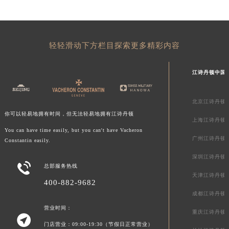
新疆维吾尔自治区库车市库车市文化东路江诗丹顿售后服务中心（需提前预约）
新疆维吾尔自治区库尔勒市库尔勒市人民东路江诗丹顿售后服务中心（需提前预约）
新疆维吾尔自治区奎屯市团结西街江诗丹顿售后服务中心（需提前预约）
轻轻滑动下方栏目探索更多精彩内容
新疆维吾尔自治区昆玉市昆泉街江诗丹顿售后服务中心（需提前预约）
新疆维吾尔自治区沙湾市三道河子镇世纪大道南路江诗丹顿售后服务中心（需提前预约）
江诗丹顿中国
新疆维吾尔自治区石河子市北二路江诗丹顿售后服务中心（需提前预约）
新疆维吾尔自治区双河市光明路江诗丹顿售后服务中心（需提前预约）
北京江诗丹顿
新疆维吾尔自治区塔城市塔城地区闻琴路江诗丹顿售后服务中心（需提前预约）
你可以轻易地拥有时间，但无法轻易地拥有江诗丹顿
上海江诗丹顿
新疆维吾尔自治区铁门关市兴疆路江诗丹顿售后服务中心（需提前预约）
You can have time easily, but you can't have Vacheron
广州江诗丹顿
新疆维吾尔自治区图木舒克市图木舒克市中兴街江诗丹顿售后服务中心（需提前预约）
Constantin easily.
新疆维吾尔自治区吐鲁番市高昌区文化中路文化中路江诗丹顿售后服务中心（需提前预约）
深圳江诗丹顿

总部服务热线
新疆维吾尔自治区乌苏市乌鲁木齐北路江诗丹顿售后服务中心（需提前预约）
天津江诗丹顿
400-882-9682
新疆维吾尔自治区五家渠市长征西街江诗丹顿售后服务中心（需提前预约）
成都江诗丹顿
新疆维吾尔自治区新星市东风路江诗丹顿售后服务中心（需提前预约）
营业时间：
新疆维吾尔自治区伊宁市解放西路江诗丹顿售后服务中心（需提前预约）
重庆江诗丹顿

门店营业：09:00-19:30（节假日正常营业）
贵州省安顺市西秀区中华南路江诗丹顿售后服务中心（需提前预约）