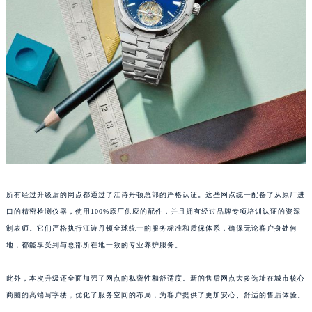
江西省南昌市红谷滩新区红谷中大道998号绿地双子塔（中央广场）A1座办公楼14层1407室江诗丹顿售后服务中心（需提前预约）
江西省萍乡市安源区萍安北大道与康庄路交叉口江诗丹顿售后服务中心（需提前预约）
江西省上饶市信州区滨江西路江诗丹顿售后服务中心（需提前预约）
江西省新余市渝水区北湖西路江诗丹顿售后服务中心（需提前预约）
江西省宜春市袁州区中山中路江诗丹顿售后服务中心（需提前预约）
江西省鹰潭市月湖区胜利东路江诗丹顿售后服务中心（需提前预约）
山东省德州市德城区东风中路江诗丹顿售后服务中心（需提前预约）
山东省东营市东营区济南路江诗丹顿售后服务中心（需提前预约）
山东省济南市历下区经十路11111号华润中心写字楼（万象城）15层1508室江诗丹顿售后服务中心（需提前预约）
山东省济宁市任城区太白楼路江诗丹顿售后服务中心（需提前预约）
所有经过升级后的网点都通过了江诗丹顿总部的严格认证。这些网点统一配备了从原厂进
山东省莱芜市文化南路8号银座商城名表维修一楼名表维修江诗丹顿售后服务中心（需提前预约）
口的精密检测仪器，使用100%原厂供应的配件，并且拥有经过品牌专项培训认证的资深
山东省临沂市兰山区解放路江诗丹顿售后服务中心（需提前预约）
制表师。它们严格执行江诗丹顿全球统一的服务标准和质保体系，确保无论客户身处何
地，都能享受到与总部所在地一致的专业养护服务。
山东省日照市东港区烟台路江诗丹顿售后服务中心（需提前预约）
山东省泰安市泰山区财源街道泰山大街江诗丹顿售后服务中心（需提前预约）
此外，本次升级还全面加强了网点的私密性和舒适度。新的售后网点大多选址在城市核心
山东省威海市环翠区新威海路89号振华商厦一楼名表维修江诗丹顿售后服务中心（需提前预约）
商圈的高端写字楼，优化了服务空间的布局，为客户提供了更加安心、舒适的售后体验。
预约入口
关闭
山东省潍坊市奎文区东风东街江诗丹顿售后服务中心（需提前预约）