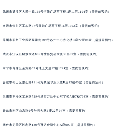
辽宁省沈阳市沈河区中街路137号亨得利名表维修授权店1楼江诗丹顿售后服务中心（需提前预约）
无锡市梁溪区人民中路139号恒隆广场写字楼1座11层1104室（需提前预约）
辽宁省沈阳市沈河区中街路83号亨得利名表维修授权店1楼江诗丹顿售后服务中心（需提前预约）
北京市朝阳区建国门外大街甲6号华熙国际中心D座11层1102室江诗丹顿售后服务中心（北京总部）（需提前预约）
南通市崇川区工农路57号圆融广场写字楼16层1603室（需提前预约）
北京市东城区东长安街1号王府井东方广场W3座6层602室江诗丹顿售后服务中心（需提前预约）
河北省保定市竞秀区朝阳北大街北国先天下江诗丹顿售后服务中心（需提前预约）
苏州市苏州工业园区星港街199号苏州中心办公楼C座22层08室（需提前预约）
内蒙古自治区阿拉善盟市左旗土尔扈特大街江诗丹顿售后服务中心（需提前预约）
武汉市江汉区解放大道686号世界贸易大厦38层09室（需提前预约）
内蒙古自治区巴彦淖尔市临河区新华街江诗丹顿售后服务中心（需提前预约）
内蒙古自治区包头市青山区幸福路甲3号王府井百货名表维修江诗丹顿售后服务中心（需提前预约）
南宁市青秀区金湖路59号地王大厦12楼1224室（需提前预约）
内蒙古自治区赤峰市红山区哈达街江诗丹顿售后服务中心（需提前预约）
内蒙古自治区鄂尔多斯市东胜区伊金霍洛街江诗丹顿售后服务中心（需提前预约）
合肥市蜀山区潜山路111号万象城华润大厦B座12楼03室（需提前预约）
内蒙古自治区呼伦贝尔市海拉尔区中央街江诗丹顿售后服务中心（需提前预约）
内蒙古自治区通辽市科尔沁区明仁大街江诗丹顿售后服务中心（需提前预约）
泉州市丰泽区宝洲路729号浦西万达中心写字楼A座7楼709室（需提前预约）
内蒙古自治区乌海市海勃湾区人民南路江诗丹顿售后服务中心（需提前预约）
青岛市南区山东路6号华润大厦B座22层04室（需提前预约）
内蒙古自治区乌兰察布市集宁区恩和大街江诗丹顿售后服务中心（需提前预约）
内蒙古自治区锡林郭勒盟市锡林浩特市光明街与额尔敦路交叉口江诗丹顿售后服务中心（需提前预约）
烟台市芝罘区胜利路139号万达金融中心A座907室（需提前预约）
内蒙古自治区兴安盟市乌兰浩特市兴安大街江诗丹顿售后服务中心（需提前预约）