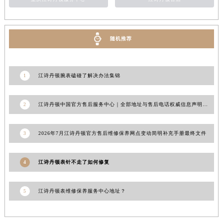
新疆维吾尔自治区阿拉尔市胜利大道江诗丹顿售后服务中心（需提前预约）
新疆维吾尔自治区阿拉山口市友好路江诗丹顿售后服务中心（需提前预约）
新疆维吾尔自治区阿勒泰市解放路江诗丹顿售后服务中心（需提前预约）
随机推荐
新疆维吾尔自治区阿图什市光明路江诗丹顿售后服务中心（需提前预约）
新疆维吾尔自治区白杨市军垦路江诗丹顿售后服务中心（需提前预约）
1
江诗丹顿腕表磕碰了解决办法集锦
新疆维吾尔自治区北屯市团结路江诗丹顿售后服务中心（需提前预约）
新疆维吾尔自治区博乐市博乐市北京路江诗丹顿售后服务中心（需提前预约）
2
江诗丹顿中国官方售后服务中心｜全部地址与售后电话权威信息声明（2026年7月更新）
新疆维吾尔自治区昌吉市延安北路江诗丹顿售后服务中心（需提前预约）
新疆维吾尔自治区阜康市博峰路江诗丹顿售后服务中心（需提前预约）
3
2026年7月江诗丹顿官方售后维修保养网点变动简明补充手册最终文件
新疆维吾尔自治区哈密市伊州区建国北路江诗丹顿售后服务中心（需提前预约）
新疆维吾尔自治区和田市和田市北京西路江诗丹顿售后服务中心（需提前预约）
4
江诗丹顿表针不走了如何修复
新疆维吾尔自治区胡杨河市胡杨河市胡杨路江诗丹顿售后服务中心（需提前预约）
新疆维吾尔自治区霍尔果斯市亚欧北路江诗丹顿售后服务中心（需提前预约）
新疆维吾尔自治区喀什市解放北路江诗丹顿售后服务中心（需提前预约）
5
江诗丹顿表维修保养服务中心地址？
新疆维吾尔自治区可克达拉市幸福路江诗丹顿售后服务中心（需提前预约）
新疆维吾尔自治区克拉玛依市克拉玛依区友谊路江诗丹顿售后服务中心（需提前预约）