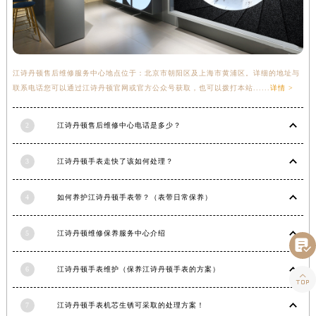
甘肃省金昌市金川区北京路江诗丹顿售后服务中心（需提前预约）
甘肃省酒泉市肃州区西大街江诗丹顿售后服务中心（需提前预约）
甘肃省临夏市城南街道团结路江诗丹顿售后服务中心（需提前预约）
甘肃省陇南市武都区人民路江诗丹顿售后服务中心（需提前预约）
江诗丹顿售后维修服务中心地点位于：北京市朝阳区及上海市黄浦区。详细的地址与
联系电话您可以通过江诗丹顿官网或官方公众号获取，也可以拨打本站......
详情 >
甘肃省平凉市崆峒区西大街江诗丹顿售后服务中心（需提前预约）
甘肃省庆阳市西峰区南大街江诗丹顿售后服务中心（需提前预约）
2
江诗丹顿售后维修中心电话是多少？
甘肃省天水市秦州区民主路江诗丹顿售后服务中心（需提前预约）
甘肃省武威市凉州区迎宾路江诗丹顿售后服务中心（需提前预约）
3
江诗丹顿手表走快了该如何处理？
甘肃省张掖市甘州区民乐北路江诗丹顿售后服务中心（需提前预约）
宁夏回族自治区固原市原州区文化街江诗丹顿售后服务中心（需提前预约）
4
如何养护江诗丹顿手表带？（表带日常保养）
宁夏回族自治区石嘴山市大武口区贺兰山路江诗丹顿售后服务中心（需提前预约）
宁夏回族自治区吴忠市利通区开元大道江诗丹顿售后服务中心（需提前预约）
5
江诗丹顿维修保养服务中心介绍

宁夏回族自治区银川市兴庆区新华东路97号新百中心C馆一层C1-18号商铺江诗丹顿售后服务中心（需提前预约）
6
江诗丹顿手表维护（保养江诗丹顿手表的方案）
宁夏回族自治区中卫市沙坡头区鼓楼东街江诗丹顿售后服务中心（需提前预约）

青海省果洛藏族自治州玛沁县团结路江诗丹顿售后服务中心（需提前预约）
7
江诗丹顿手表机芯生锈可采取的处理方案！
青海省海北藏族自治州海晏县将军路江诗丹顿售后服务中心（需提前预约）