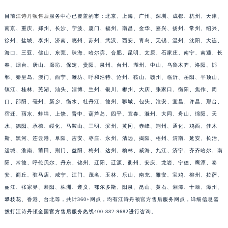
安徽省滁州市琅琊区南谯北路江诗丹顿售后服务中心（需提前预约）
目前
江诗丹顿售后
服务中心已覆盖的市：北京、上海、广州、深圳、成都、杭州、天津、
安徽省阜阳市颍州区颍州北路江诗丹顿售后服务中心（需提前预约）
南京、重庆、郑州、长沙、宁波、厦门、福州、南昌、金华、嘉兴、扬州、常州、绍兴、
安徽省淮北市相山区淮海路江诗丹顿售后服务中心（需提前预约）
徐州、盐城、泰州、济南、惠州、苏州、武汉、西安、青岛、无锡、温州、沈阳、大连、
安徽省淮南市田家庵区国庆中路江诗丹顿售后服务中心（需提前预约）
海口、三亚、佛山、东莞、珠海、哈尔滨、合肥、昆明、太原、石家庄、南宁、南通、长
春、烟台、唐山、廊坊、保定、贵阳、泉州、台州、湖州、中山、乌鲁木齐、洛阳、邯
安徽省黄山市屯溪区黄山西路江诗丹顿售后服务中心（需提前预约）
郸、秦皇岛、澳门、西宁、潍坊、呼和浩特、沧州、鞍山、赣州、临沂、岳阳、平顶山、
安徽省六安市金安区解放中路江诗丹顿售后服务中心（需提前预约）
镇江、桂林、芜湖、汕头、淄博、兰州、银川、郴州、大庆、张家口、衡阳、焦作、周
安徽省马鞍山市雨山区湖南西路江诗丹顿售后服务中心（需提前预约）
口、邵阳、亳州、新乡、衡水、牡丹江、德州、聊城、包头、淮安、宜昌、许昌、邢台、
安徽省宿州市埇桥区人民中路江诗丹顿售后服务中心（需提前预约）
宿迁、丽水、蚌埠、上饶、晋中、葫芦岛、四平、宜春、滁州、大同、舟山、绵阳、天
安徽省铜陵市铜官区石城大道江诗丹顿售后服务中心（需提前预约）
水、德阳、承德、绥化、马鞍山、三明、滨州、黄冈、赤峰、荆州、通化、鸡西、佳木
安徽省芜湖市镜湖区中山路步行街江诗丹顿售后服务中心（需提前预约）
斯、黑河、连云港、阜阳、吉安、枣庄、永州、清远、揭阳、梧州、渭南、延安、长治、
运城、淮南、莆田、荆门、益阳、梅州、达州、榆林、威海、九江、济宁、齐齐哈尔、南
安徽省宣城市宣州区叠嶂西路江诗丹顿售后服务中心（需提前预约）
阳、常德、呼伦贝尔、丹东、锦州、辽阳、辽源、衢州、安庆、龙岩、宁德、鹰潭、泰
福建省龙岩市新罗区九一南路江诗丹顿售后服务中心（需提前预约）
安、商丘、驻马店、咸宁、江门、茂名、玉林、乐山、南充、雅安、宝鸡、柳州、拉萨、
福建省南平市建阳区人民西路江诗丹顿售后服务中心（需提前预约）
丽江、张家界、襄阳、株洲、遵义、鄂尔多斯、阳泉、昆山、黄石、湘潭、十堰、漳州、
福建省宁德市蕉城区天湖东路江诗丹顿售后服务中心（需提前预约）
攀枝花、香港、台北等，共计360+网点，均有江诗丹顿官方售后服务网点，详细信息需
福建省莆田市城厢区霞林街道荔华东大道江诗丹顿售后服务中心（需提前预约）
拨打江诗丹顿全国官方售后服务热线400-882-9682进行咨询。
福建省三明市三元区东乾二路江诗丹顿售后服务中心（需提前预约）