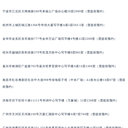
南宁市青秀区金湖路59号地王大厦12楼1224室（需提前预约）
宁波市江北区大闸南路500号来福士广场办公楼20层2009室（需提前预约）
合肥市蜀山区潜山路111号万象城华润大厦B座12楼03室（需提前预约）
泉州市丰泽区宝洲路729号浦西万达中心写字楼A座7楼709室（需提前预约）
杭州市上城区钱江路1366号华润大厦写字楼A座5层503-5室（需提前预约）
青岛市南区山东路6号华润大厦B座22层04室（需提前预约）
烟台市芝罘区胜利路139号万达金融中心A座907室（需提前预约）
金华市金东区东市南街777号金华万达广场写字楼4号楼22层2209室（需提前预约）
长春市朝阳区西安大路727号中银大厦A座(旺进大厦)18层09室（需提前预约）
绍兴市越城区胜利东路379号世茂天际中心写字楼8层805室（需提前预约）
贵阳市南明区都司高架桥路33号亨特国际金融中心14楼14D（需提前预约）
昆明市盘龙区北京路928号同德昆明广场写字楼10层06室（需提前预约）
嘉兴市南湖区广益路705号嘉兴世界贸易中心写字楼A座13层1304室（需提前预约）
石家庄市长安区中山东路39号勒泰中心写字楼B座13层07室（需提前预约）
西安市碑林区南关正街88号华侨城长安国际中心E座6楼10室（需提前预约）
南昌市红谷滩新区红谷中大道998号绿地双子塔（中央广场）A1座办公楼14层07室（需提
海口市龙华区金贸东路5号海口华润大厦B座17层1707室（需提前预约）
前预约）
唐山市路南区新华东道100号万达广场写字楼A座10层1002室（需提前预约）
济南市历下区经十路11111号华润中心写字楼（万象城）15层1508室（需提前预约）
台州市椒江区东海大道1800号腾达中心东1幢20楼2002室（需提前预约）
内蒙古自治区呼和浩特市玉泉区大学西街70号华润万象城写字楼（鄂尔多斯大厦）23层2326室（需提前预约）
广州市天河区天河路230号万菱汇国际中心写字楼A塔7层704室（需提前预约）
甘肃省兰州市七里河区西津西路16号兰州中心写字楼21层2102室（需提前预约）
重庆市解放碑渝中区民权路28号英利国际金融中心写字楼20层01室（需提前预约）
广州市越秀区环市东路371-375号世界贸易中心大厦南塔写字楼15层07室（需提前预约）