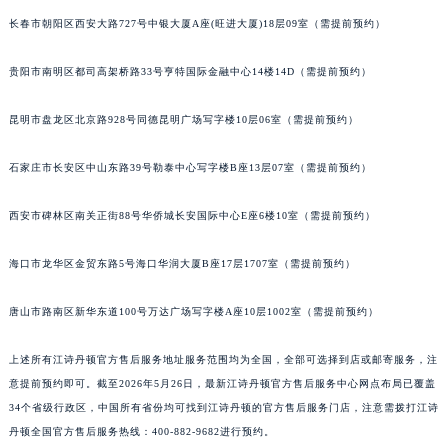
山西省大同市平城区迎宾街江诗丹顿售后服务中心（需提前预约）
长春市朝阳区西安大路727号中银大厦A座(旺进大厦)18层09室（需提前预约）
山西省晋城市城区黄华街江诗丹顿售后服务中心（需提前预约）
贵阳市南明区都司高架桥路33号亨特国际金融中心14楼14D（需提前预约）
山西省晋中市榆次区顺城街江诗丹顿售后服务中心（需提前预约）
山西省临汾市尧都区解放路江诗丹顿售后服务中心（需提前预约）
昆明市盘龙区北京路928号同德昆明广场写字楼10层06室（需提前预约）
山西省吕梁市离石区永宁中路与建设街交叉口江诗丹顿售后服务中心（需提前预约）
山西省朔州市朔城区怡西路与鄯阳西街交汇处江诗丹顿售后服务中心（需提前预约）
石家庄市长安区中山东路39号勒泰中心写字楼B座13层07室（需提前预约）
山西省忻州市忻府区和平东街与七一南路交叉口江诗丹顿售后服务中心（需提前预约）
山西省阳泉市郊区平阳东街与新城大道交叉口江诗丹顿售后服务中心（需提前预约）
西安市碑林区南关正街88号华侨城长安国际中心E座6楼10室（需提前预约）
山西省运城市盐湖区河东街江诗丹顿售后服务中心（需提前预约）
海口市龙华区金贸东路5号海口华润大厦B座17层1707室（需提前预约）
山西省长治市潞州区英雄中路江诗丹顿售后服务中心（需提前预约）
山西省太原市迎泽区迎泽街道解放路15号亨得利名表维修授权店3楼江诗丹顿售后服务中心（需提前预约）
唐山市路南区新华东道100号万达广场写字楼A座10层1002室（需提前预约）
天津市和平区赤峰道136号天津国际金融中心26层2603室江诗丹顿售后服务中心（需提前预约）
安徽省安庆市迎江区人民路江诗丹顿售后服务中心（需提前预约）
上述所有江诗丹顿官方售后服务地址服务范围均为全国，全部可选择到店或邮寄服务，注
安徽省蚌埠市蚌山区淮河路江诗丹顿售后服务中心（需提前预约）
意提前预约即可。截至2026年5月26日，最新江诗丹顿官方售后服务中心网点布局已覆盖
34个省级行政区，中国所有省份均可找到江诗丹顿的官方售后服务门店，注意需拨打江诗
安徽省亳州市谯城区魏武大道江诗丹顿售后服务中心（需提前预约）
丹顿全国官方售后服务热线：400-882-9682进行预约。
安徽省池州市贵池区长江路江诗丹顿售后服务中心（需提前预约）