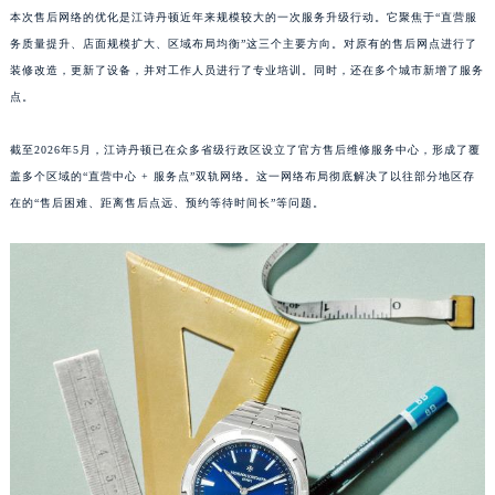
本次售后网络的优化是江诗丹顿近年来规模较大的一次服务升级行动。它聚焦于“直营服
福建省漳州市龙文区步港路江诗丹顿售后服务中心（需提前预约）
务质量提升、店面规模扩大、区域布局均衡”这三个主要方向。对原有的售后网点进行了
江苏省常州市新北区龙锦路1590号现代传媒中心5号楼10层1008室江诗丹顿售后服务中心（需提前预约）
装修改造，更新了设备，并对工作人员进行了专业培训。同时，还在多个城市新增了服务
江苏省淮安市清江浦区淮海北路江诗丹顿售后服务中心（需提前预约）
点。
江苏省连云港市海州区通灌北路江诗丹顿售后服务中心（需提前预约）
江苏省南京市秦淮区中山南路1号南京中心22层22-C1-C3室江诗丹顿售后服务中心（需提前预约）
截至2026年5月，江诗丹顿已在众多省级行政区设立了官方售后维修服务中心，形成了覆
江苏省宿迁市宿城区西湖路江诗丹顿售后服务中心（需提前预约）
盖多个区域的“直营中心 + 服务点”双轨网络。这一网络布局彻底解决了以往部分地区存
在的“售后困难、距离售后点远、预约等待时间长”等问题。
江苏省泰州市海陵区永定东路399号置地商务中心东塔（华润万象城）17层1706室江诗丹顿售后服务中心（需提前预约）
江苏省徐州市鼓楼区淮海东路29号苏宁广场IFC国际金融中心35层3508室江诗丹顿售后服务中心（需提前预约）
江苏省盐城市盐都区世纪大道5号盐城金融城写字楼1号楼16层1604室江诗丹顿售后服务中心（需提前预约）
江苏省扬州市邗江区国展路29号星耀天地写字楼1号楼18层1803室江诗丹顿售后服务中心（需提前预约）
江苏省镇江市京口区中山东路江诗丹顿售后服务中心（需提前预约）
江西省抚州市临川区赣东大道江诗丹顿售后服务中心（需提前预约）
江西省赣州市章贡区文清路江诗丹顿售后服务中心（需提前预约）
江西省吉安市吉州区井冈山大道江诗丹顿售后服务中心（需提前预约）
江西省景德镇市珠山区珠山中路江诗丹顿售后服务中心（需提前预约）
江西省九江市浔阳区浔阳路江诗丹顿售后服务中心（需提前预约）