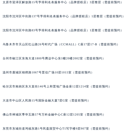
太原市迎泽区解放路15号亨得利名表服务中心（品牌授权店）3层整层（需提前预约）
吉林省四平市铁东区紫气大路与南九经街交汇处江诗丹顿售后服务中心（需提前预约）
吉林省松原市宁江区五环大街江诗丹顿售后服务中心（需提前预约）
沈阳市沈河区中街路137号亨得利名表服务中心（品牌授权店）1层整层（需提前预约）
吉林省通化市东昌区环通乡江南大街江诗丹顿售后服务中心（需提前预约）
吉林省延边市延吉市解放路江诗丹顿售后服务中心（需提前预约）
沈阳市沈河区中街路83号亨得利名表服务中心（品牌授权店）1层整层（需提前预约）
辽宁省鞍山市铁东区站前街江诗丹顿售后服务中心（需提前预约）
乌鲁木齐市天山区红山路26号时代广场（CCMALL）C座17层17-B（需提前预约）
辽宁省本溪市平山区胜利路江诗丹顿售后服务中心（需提前预约）
辽宁省朝阳市双塔区新华路江诗丹顿售后服务中心（需提前预约）
台州市椒江区东海大道1800号腾达中心东1幢20楼2002室（需提前预约）
辽宁省丹东市振兴区七经街江诗丹顿售后服务中心（需提前预约）
辽宁省抚顺市新抚区东一路江诗丹顿售后服务中心（需提前预约）
温州市鹿城区锦绣路1067号置信广场10层1015室（需提前预约）
辽宁省阜新市海州区解放大街江诗丹顿售后服务中心（需提前预约）
哈尔滨市南岗区东大直街146号上和置地广场金座12层1214室（需提前预约）
辽宁省葫芦岛市连山区中央路江诗丹顿售后服务中心（需提前预约）
辽宁省锦州市古塔区中央大街江诗丹顿售后服务中心（需提前预约）
大连市中山区人民路15号国际金融大厦7层G室（需提前预约）
辽宁省辽阳市白塔区新运大街江诗丹顿售后服务中心（需提前预约）
辽宁省盘锦市兴隆台区石油大街江诗丹顿售后服务中心（需提前预约）
佛山市禅城区季华五路57号万科金融中心C座12层1205室（需提前预约）
辽宁省铁岭市银州区南马路江诗丹顿售后服务中心（需提前预约）
辽宁省营口市站前区市府路与渤海大街交叉口江诗丹顿售后服务中心（需提前预约）
东莞市东城街道鸿福东路1号民盈国贸中心T1写字楼9层907室（需提前预约）