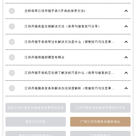
青海省海东市乐都区滨河路江诗丹顿售后服务中心（需提前预约）
8
怎样保养江诗丹顿手表?(手表的保养方法)
青海省海南藏族自治州共和县青海湖大街江诗丹顿售后服务中心（需提前预约）
青海省海西蒙古族藏族自治州德令哈市柴达木路江诗丹顿售后服务中心（需提前预约）
9
江诗丹顿表盘生锈解决方法（保养与修复技巧分享）
青海省黄南藏族自治州同仁市德合隆路江诗丹顿售后服务中心（需提前预约）
青海省西宁市城西区海湖新区西关大道江诗丹顿售后服务中心（需提前预约）
10
江诗丹顿手表表带过长解决方法是什么（调整技巧与注意事项）
青海省玉树藏族自治州结古镇胜利路江诗丹顿售后服务中心（需提前预约）
陕西省安康市汉滨区金州路江诗丹顿售后服务中心（需提前预约）
11
江诗丹顿维修部哪里有网点
陕西省宝鸡市渭滨区经二路江诗丹顿售后服务中心（需提前预约）
12
江诗丹顿手表机芯生锈了解决技巧是什么（保养与修复的正确方法）
陕西省汉中市汉台区北大街江诗丹顿售后服务中心（需提前预约）
陕西省商洛市商州区州城街江诗丹顿售后服务中心（需提前预约）
13
江诗丹顿腕表发条坏解决办法深度解析（维修技巧与注意事项）
陕西省铜川市王益区红旗街江诗丹顿售后服务中心（需提前预约）
陕西省渭南市临渭区东风大街江诗丹顿售后服务中心（需提前预约）
成都江诗丹顿售后维修保养费用价目表
江诗丹顿售后维修保养费用价目表
陕西省咸阳市秦都区沣西新城统一西路与白马河路交汇处江诗丹顿售后服务中心（需提前预约）
陕西省延安市宝塔区中心街江诗丹顿售后服务中心（需提前预约）
重庆江诗丹顿
广州江诗丹顿售后服务地址
陕西省榆林市榆阳区长兴路江诗丹顿售后服务中心（需提前预约）
新疆维吾尔自治区阿克苏市东大街江诗丹顿售后服务中心（需提前预约）
重庆江诗丹顿服务中心
江诗丹顿售后