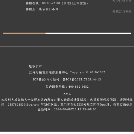
长沙江诗丹顿
客服在线：08:00-22:00（节假日正常营业）
贵州省毕节市七星关区松山路江诗丹顿售后服务中心（需提前预约）
客服及门店节假日不休
郑州江诗丹顿
贵州省六盘水市钟山区钟山大道江诗丹顿售后服务中心（需提前预约）
贵州省黔东南苗族侗族自治州凯里市北京西路江诗丹顿售后服务中心（需提前预约）
贵州省黔西南布依族苗族自治州兴义市大道与桔香路交汇处江诗丹顿售后服务中心（需提前预约）
贵州省铜仁市碧江区民主路江诗丹顿售后服务中心（需提前预约）
贵州省遵义市红花岗区共青大道与嵩山路交叉口江诗丹顿售后服务中心（需提前预约）
四川省阿坝州市马尔康市团结街江诗丹顿售后服务中心（需提前预约）
四川省巴中市巴州区江北大道江诗丹顿售后服务中心（需提前预约）
版权所有：
江诗丹顿售后维修服务中心
Copyright © 2018-2032
四川省成都市锦江区人民东路6号SAC东原中心24层2406B室江诗丹顿售后服务中心（需提前预约）
ICP备案/许可证号：
鲁ICP备2025179091号-13
四川省达州市通川区中心广场、老车坝江诗丹顿售后服务中心（需提前预约）
客户服务热线：
400-882-9682
四川省德阳市旌阳区长江西路、南街江诗丹顿售后服务中心（需提前预约）
XML
四川省甘孜州市康定市情歌广场、箭炉街江诗丹顿售后服务中心（需提前预约）
如权利人或知情人士发现本站内容存在事实错误或涉及版权、名誉权等侵权问题，请通过邮
箱：2557628530@qq.com 与我们联系，我们将在收到通知后立即依法处理。当前页面信息
四川省广安市广安区建安南路江诗丹顿售后服务中心（需提前预约）
更新时间：2026-08-08T23:19:25+08:00
四川省广元市利州区老城南北街、东大街江诗丹顿售后服务中心（需提前预约）
四川省乐山市市中区嘉定中路江诗丹顿售后服务中心（需提前预约）
四川省凉山州市西昌市大巷口下街江诗丹顿售后服务中心（需提前预约）