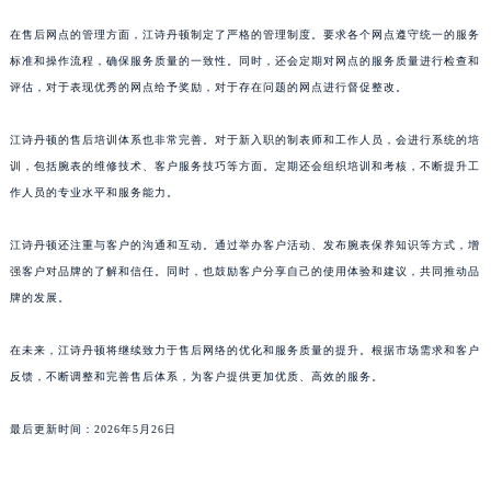
澳门特别行政区花王堂区大三巴商圈江诗丹顿售后服务中心（需提前预约）
在售后网点的管理方面，江诗丹顿制定了严格的管理制度。要求各个网点遵守统一的服务
澳门特别行政区嘉模堂区官也街江诗丹顿售后服务中心（需提前预约）
标准和操作流程，确保服务质量的一致性。同时，还会定期对网点的服务质量进行检查和
澳门省路氹城市金光大道江诗丹顿售后服务中心（需提前预约）
评估，对于表现优秀的网点给予奖励，对于存在问题的网点进行督促整改。
澳门特别行政区望德堂区塔石广场江诗丹顿售后服务中心（需提前预约）
江诗丹顿的售后培训体系也非常完善。对于新入职的制表师和工作人员，会进行系统的培
福建省福州市鼓楼区五四路128-1号恒力城写字楼15层03室江诗丹顿售后服务中心（需提前预约）
训，包括腕表的维修技术、客户服务技巧等方面。定期还会组织培训和考核，不断提升工
福建省厦门市思明区湖滨东路95号万象城华润大厦B座11层1104室江诗丹顿售后服务中心（需提前预约）
作人员的专业水平和服务能力。
广东省潮州市潮安区新风路与潮汕路交汇处江诗丹顿售后服务中心（需提前预约）
广东省广州市天河区天河路230号万菱汇国际中心A塔7层704室江诗丹顿售后服务中心（需提前预约）
江诗丹顿还注重与客户的沟通和互动。通过举办客户活动、发布腕表保养知识等方式，增
广东省广州市越秀区环市东路371-375号世界贸易中心大厦南塔15层1507室江诗丹顿售后服务中心（需提前预约）
强客户对品牌的了解和信任。同时，也鼓励客户分享自己的使用体验和建议，共同推动品
广东省河源市源城区越王大道江诗丹顿售后服务中心（需提前预约）
牌的发展。
广东省惠州市惠城区江北文昌一路7号华贸大厦1座30层3005室江诗丹顿售后服务中心（需提前预约）
在未来，江诗丹顿将继续致力于售后网络的优化和服务质量的提升。根据市场需求和客户
广东省江门市蓬江区广场西路江诗丹顿售后服务中心（需提前预约）
反馈，不断调整和完善售后体系，为客户提供更加优质、高效的服务。
广东省揭阳市榕城进贤门步行街江诗丹顿售后服务中心（需提前预约）
广东省茂名市电白区水东街道迎宾大道江诗丹顿售后服务中心（需提前预约）
最后更新时间：2026年5月26日
广东省梅州市梅江区金燕大道江诗丹顿售后服务中心（需提前预约）
广东省清远市清城区湖西路江诗丹顿售后服务中心（需提前预约）