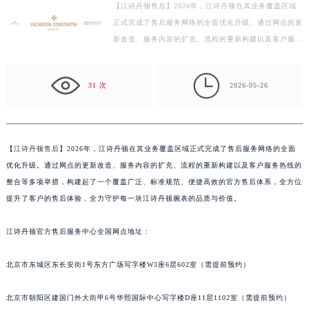
【江诗丹顿售后】2026年，江诗丹顿在其业务覆盖区域
盐城市盐都区世纪大道5号盐城金融城写字楼1号楼16层1604室（需提前预约）
正式完成了售后服务网络的全面优化升级。通过网点的更
泰州市海陵区永定东路399号置地商务中心东塔写字楼（华润万象城）17层1706室（需提前预约）
新改造、服务内容的扩充、流程的重新构建以及客户服务
宁波市江北区大闸南路500号来福士广场办公楼20层2009室（需提前预约）
热线的整合等多项举措，构建起了一个覆盖广泛、标准
杭州市上城区钱江路1366号华润大厦写字楼A座5层503-5室（需提前预约）
规…

31 次
2026-05-26
金华市金东区东市南街777号金华万达广场写字楼4号楼22层2209室（需提前预约）
绍兴市越城区胜利东路379号世茂天际中心写字楼8层805室（需提前预约）
嘉兴市南湖区广益路705号嘉兴世界贸易中心写字楼A座13层1304室（需提前预约）
南昌市红谷滩新区红谷中大道998号绿地双子塔（中央广场）A1座办公楼14层07室（需提前预约）
【
江诗丹顿售后
】2026年，江诗丹顿在其业务覆盖区域正式完成了售后服务网络的全面
优化升级。通过网点的更新改造、服务内容的扩充、流程的重新构建以及客户服务热线的
济南市历下区经十路11111号华润中心写字楼（万象城）15层1508室（需提前预约）
整合等多项举措，构建起了一个覆盖广泛、标准规范、便捷高效的官方售后体系，全方位
广州市天河区天河路230号万菱汇国际中心写字楼A塔7层704室（需提前预约）
提升了客户的售后体验，全力守护每一块江诗丹顿腕表的品质与价值。
广州市越秀区环市东路371-375号世界贸易中心大厦南塔写字楼15层07室（需提前预约）
深圳市罗湖区深南东路5001号华润大厦写字楼17层1701室（需提前预约）
江诗丹顿官方售后服务中心全国网点地址：
惠州市惠城区江北文昌一路7号华贸大厦写字楼1座30层05室（需提前预约）
厦门市思明区湖滨东路95号华润大厦写字楼B座11层1104室（需提前预约）
北京市东城区东长安街1号东方广场写字楼W3座6层602室（需提前预约）
福州市鼓楼区五四路128-1号恒力城写字楼15层03室（需提前预约）
北京市朝阳区建国门外大街甲6号华熙国际中心写字楼D座11层1102室（需提前预约）
成都市锦江区人民东路6号SAC东原中心写字楼24层2406B室（需提前预约）