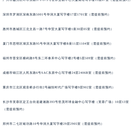
黑龙江省大庆市萨尔图区会战大街江诗丹顿售后服务中心（需提前预约）
黑龙江省鹤岗市向阳区红军路江诗丹顿售后服务中心（需提前预约）
深圳市罗湖区深南东路5001号华润大厦写字楼17层1701室（需提前预约）
黑龙江省黑河市爱辉区中央街江诗丹顿售后服务中心（需提前预约）
惠州市惠城区江北文昌一路7号华贸大厦写字楼1座30层05室（需提前预约）
黑龙江省鸡西市鸡冠区红军路江诗丹顿售后服务中心（需提前预约）
黑龙江省佳木斯市向阳区长安路江诗丹顿售后服务中心（需提前预约）
厦门市思明区湖滨东路95号华润大厦写字楼B座11层1104室（需提前预约）
黑龙江省牡丹江市东安区太平路江诗丹顿售后服务中心（需提前预约）
黑龙江省七台河市桃山区大同街江诗丹顿售后服务中心（需提前预约）
福州市晋安区横屿路9号东二环泰禾中心写字楼2号楼5层509室（需提前预约）
黑龙江省齐齐哈尔市龙沙区龙华路江诗丹顿售后服务中心（需提前预约）
成都市锦江区人民东路6号SAC东原中心写字楼24层2406B室（需提前预约）
黑龙江省双鸭山市尖山区新兴大街江诗丹顿售后服务中心（需提前预约）
黑龙江省绥化市北林区新华街与康庄路交叉口江诗丹顿售后服务中心（需提前预约）
重庆市江北区观音桥步行街2号融恒时代广场写字楼9层902室（需提前预约）
黑龙江省伊春市伊美区通河路江诗丹顿售后服务中心（需提前预约）
吉林省白城市洮北区明仁南街江诗丹顿售后服务中心（需提前预约）
长沙市芙蓉区定王台街道建湘路393号世茂环球金融中心写字楼（芙蓉广场）10层13室
吉林省白山市浑江区浑江大街江诗丹顿售后服务中心（需提前预约）
（需提前预约）
吉林省吉林市船营区河南街江诗丹顿售后服务中心（需提前预约）
郑州市二七区铭功路10号华润大厦写字楼29层2905室（需提前预约）
吉林省辽源市龙山区人民大街江诗丹顿售后服务中心（需提前预约）
吉林省梅河口市新华街道梅河大街江诗丹顿售后服务中心（需提前预约）