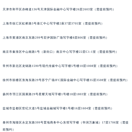
重庆市江北区观音桥步行街2号融恒时代广场写字楼9层902室（需提前预约）
天津市和平区赤峰道136号天津国际金融中心写字楼26层2603室（需提前预约）
长沙市芙蓉区定王台街道建湘路393号世茂环球金融中心写字楼（芙蓉广场）10层13室（需提前预约）
郑州市二七区铭功路10号华润大厦写字楼29层2905室（需提前预约）
上海市徐汇区虹桥路3号港汇中心写字楼2座37层3705室（需提前预约）
太原市迎泽区解放路15号亨得利名表服务中心（品牌授权店）3层整层（需提前预约）
上海市黄浦区南京东路299号宏伊国际广场写字楼8层806室（需提前预约）
沈阳市沈河区中街路137号亨得利名表服务中心（品牌授权店）1层整层（需提前预约）
沈阳市沈河区中街路83号亨得利名表服务中心（品牌授权店）1层整层（需提前预约）
南京市秦淮区中山南路1号（新街口）南京中心写字楼22层C1-1室（需提前预约）
乌鲁木齐市天山区红山路26号时代广场（CCMALL）C座17层17-B（需提前预约）
温州市鹿城区锦绣路1067号置信广场10层1015室（需提前预约）
常州市新北区龙锦路1590号现代传媒中心写字楼5号楼10层1008室（需提前预约）
哈尔滨市道里区友谊西路600号富力中心T2座写字楼29层03室（需提前预约）
大连市中山区人民路15号国际金融大厦7层G室（需提前预约）
徐州市鼓楼区淮海东路29号苏宁广场IFC国际金融中心写字楼35层3508室（需提前预约）
佛山市禅城区季华五路57号万科金融中心C座12层1205室（需提前预约）
扬州市邗江区国展路29号星耀天地写字楼1号楼18层1803室（需提前预约）
东莞市东城街道鸿福东路1号民盈国贸中心T1写字楼9层907室（需提前预约）
无锡市梁溪区人民中路139号恒隆广场写字楼1座11层1104室（需提前预约）
盐城市盐都区世纪大道5号盐城金融城写字楼1号楼16层1604室（需提前预约）
南通市崇川区工农路57号圆融广场写字楼16层1603室（需提前预约）
苏州市苏州工业园区星港街199号苏州中心办公楼C座22层08室（需提前预约）
泰州市海陵区永定东路399号置地商务中心东塔写字楼（华润万象城）17层1706室（需提
武汉市江汉区解放大道686号世界贸易大厦38层09室（需提前预约）
前预约）