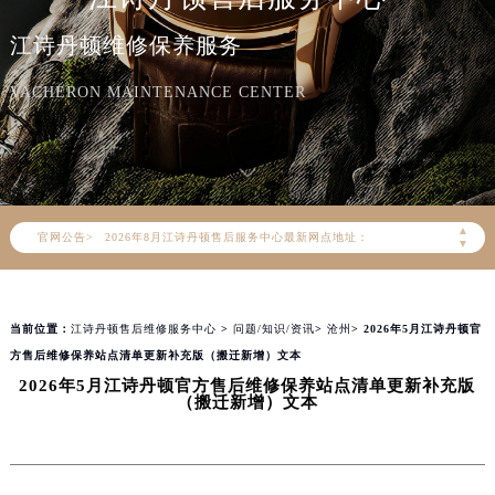
江诗丹顿维修保养服务
VACHERON MAINTENANCE CENTER
2026年8月江诗丹顿中国区售后服务网络优化升级公告
2026年8月江诗丹顿全国官方售后客户服务热线：400-882-9682
江诗丹顿官方全国统一服务热线400-882-9682，服务覆盖中国大陆、香港、澳门、台湾全部区域（非大陆需加拨“+86”）
2026年8月江诗丹顿售后服务中心最新网点地址：
▲
官网公告>
北京市朝阳区建国门外大街甲6号华熙国际中心写字楼D座11层1102室（北京总部）（需提前预约）
▼
北京市东城区东长安街1号东方广场写字楼W3座6层602室（需提前预约）
天津市和平区赤峰道136号天津国际金融中心写字楼26层2603室（需提前预约）
当前位置：
江诗丹顿售后维修服务中心
>
问题/知识/资讯
>
沧州
> 2026年5月江诗丹顿官
上海市徐汇区虹桥路3号港汇中心写字楼2座37层3705室（需提前预约）
方售后维修保养站点清单更新补充版（搬迁新增）文本
上海市黄浦区南京东路299号宏伊国际广场写字楼8层806室（需提前预约）
2026年5月江诗丹顿官方售后维修保养站点清单更新补充版
南京市秦淮区中山南路1号（新街口）南京中心写字楼22层C1-1室（需提前预约）
（搬迁新增）文本
常州市新北区龙锦路1590号现代传媒中心写字楼5号楼10层1008室（需提前预约）
徐州市鼓楼区淮海东路29号苏宁广场IFC国际金融中心写字楼35层3508室（需提前预约）
扬州市邗江区国展路29号星耀天地写字楼1号楼18层1803室（需提前预约）