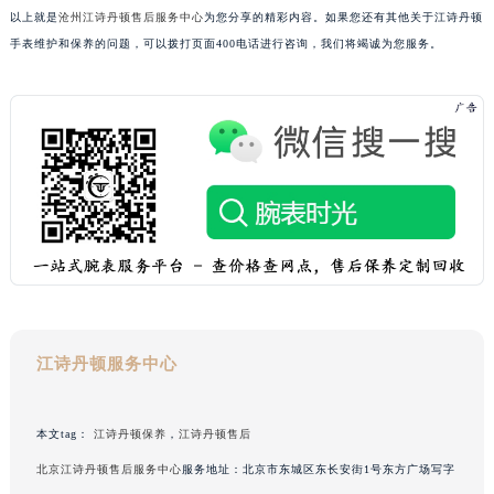
以上就是
沧州江诗丹顿售后服务中心
为您分享的精彩内容。如果您还有其他关于江诗丹顿
广东省汕头市龙湖区长平路江诗丹顿售后服务中心（需提前预约）
手表维护和保养的问题，可以拨打页面400电话进行咨询，我们将竭诚为您服务。
广东省汕尾市城区香洲街道园林社区翠园街江诗丹顿售后服务中心（需提前预约）
广东省韶关市武江区芙蓉新区与老城中心交汇处江诗丹顿售后服务中心（需提前预约）
广东省深圳市罗湖区深南东路5001号华润大厦17层1701室江诗丹顿售后服务中心（需提前预约）
广东省阳江市江城区东风一路江诗丹顿售后服务中心（需提前预约）
广东省云浮市云城区金山路江诗丹顿售后服务中心（需提前预约）
广东省湛江市赤坎区观海北路江诗丹顿售后服务中心（需提前预约）
广东省肇庆市端州区信安大道与砚都大道交汇处江诗丹顿售后服务中心（需提前预约）
广西壮族自治区百色市右江区中山二路江诗丹顿售后服务中心（需提前预约）
广西壮族自治区北海市海城区北京路江诗丹顿售后服务中心（需提前预约）
广西壮族自治区崇左市江州区石景林街道友谊大道与丽川路交汇处江诗丹顿售后服务中心（需提前预约）
广西壮族自治区防城港市港口区金花茶大道江诗丹顿售后服务中心（需提前预约）
江诗丹顿服务中心
广西壮族自治区贵港市港北区港城街道布山大道与仙衣路交叉口江诗丹顿售后服务中心（需提前预约）
广西壮族自治区桂林市秀峰区红岭路江诗丹顿售后服务中心（需提前预约）
本文tag：
江诗丹顿保养
，
江诗丹顿售后
广西壮族自治区河池市金城江区金城江街道朝阳路江诗丹顿售后服务中心（需提前预约）
北京江诗丹顿售后服务中心
服务地址：北京市东城区东长安街1号东方广场写字
广西壮族自治区贺州市八步区城东街道灵峰南路江诗丹顿售后服务中心（需提前预约）