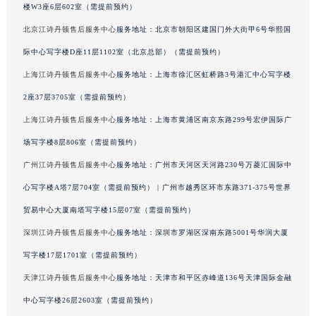
楼W3座6层602室（需提前预约）
广西壮族自治区来宾市兴宾区桂中大道江诗丹顿售后服务中心（需提前预约）
北京江诗丹顿售后服务中心
服务地址：北京市朝阳区建国门外大街甲6号华熙国
广西壮族自治区柳州市城中区中山中路江诗丹顿售后服务中心（需提前预约）
际中心写字楼D座11层1102室（北京总部）（需提前预约）
广西壮族自治区钦州市钦南区金海湾东大街江诗丹顿售后服务中心（需提前预约）
广西壮族自治区梧州市万秀区龙湖镇高旺路江诗丹顿售后服务中心（需提前预约）
上海江诗丹顿售后服务中心
服务地址：上海市徐汇区虹桥路3号港汇中心写字楼
广西壮族自治区玉林市玉州区金玉路江诗丹顿售后服务中心（需提前预约）
2座37层3705室（需提前预约）
海南省儋州市儋州市那大镇兰洋北路江诗丹顿售后服务中心（需提前预约）
上海江诗丹顿售后服务中心
服务地址：上海市黄浦区南京东路299号宏伊国际广
海南省东方市八所镇解放西路江诗丹顿售后服务中心（需提前预约）
场写字楼8层806室（需提前预约）
海南省琼海市嘉积镇东风路江诗丹顿售后服务中心（需提前预约）
广州江诗丹顿售后服务中心
服务地址：广州市天河区天河路230号万菱汇国际中
海南省三沙市西沙区西沙群岛永兴岛北京路江诗丹顿售后服务中心（需提前预约）
心写字楼A塔7层704室（需提前预约） | 广州市越秀区环市东路371-375号世界
海南省三亚市吉阳区迎宾路江诗丹顿售后服务中心（需提前预约）
贸易中心大厦南塔写字楼15层07室（需提前预约）
海南省万宁市万城镇解放路江诗丹顿售后服务中心（需提前预约）
海南省文昌市文城镇教育东路江诗丹顿售后服务中心（需提前预约）
深圳江诗丹顿售后服务中心
服务地址：深圳市罗湖区深南东路5001号华润大厦
海南省五指山市通什镇三月三大道江诗丹顿售后服务中心（需提前预约）
写字楼17层1701室（需提前预约）
香港特别行政区尖沙咀区油尖旺区广东道江诗丹顿售后服务中心（需提前预约）
天津江诗丹顿售后服务中心
服务地址：天津市和平区赤峰道136号天津国际金融
香港特别行政区金钟区中西区金钟道江诗丹顿售后服务中心（需提前预约）
中心写字楼26层2603室（需提前预约）
香港特别行政区九龙区油尖旺区弥敦道江诗丹顿售后服务中心（需提前预约）