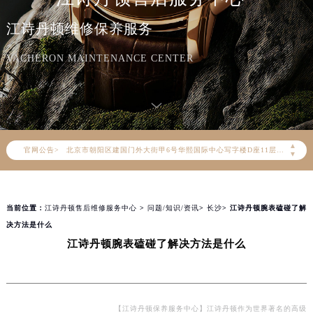
江诗丹顿维修保养服务
VACHERON MAINTENANCE CENTER
2026年8月江诗丹顿中国区售后服务网络优化升级公告
2026年8月江诗丹顿全国官方售后客户服务热线：400-882-9682
江诗丹顿官方全国统一服务热线400-882-9682，服务覆盖中国大陆、香港、澳门、台湾全部区域（非大陆需加拨“+86”）
2026年8月江诗丹顿售后服务中心最新网点地址：
▲
官网公告>
北京市朝阳区建国门外大街甲6号华熙国际中心写字楼D座11层1102室（北京总部）（需提前预约）
▼
北京市东城区东长安街1号东方广场写字楼W3座6层602室（需提前预约）
天津市和平区赤峰道136号天津国际金融中心写字楼26层2603室（需提前预约）
当前位置：
江诗丹顿售后维修服务中心
>
问题/知识/资讯
>
长沙
> 江诗丹顿腕表磕碰了解
上海市徐汇区虹桥路3号港汇中心写字楼2座37层3705室（需提前预约）
决方法是什么
上海市黄浦区南京东路299号宏伊国际广场写字楼8层806室（需提前预约）
江诗丹顿腕表磕碰了解决方法是什么
南京市秦淮区中山南路1号（新街口）南京中心写字楼22层C1-1室（需提前预约）
常州市新北区龙锦路1590号现代传媒中心写字楼5号楼10层1008室（需提前预约）
徐州市鼓楼区淮海东路29号苏宁广场IFC国际金融中心写字楼35层3508室（需提前预约）
扬州市邗江区国展路29号星耀天地写字楼1号楼18层1803室（需提前预约）
【江诗丹顿保养服务中心】江诗丹顿作为世界著名的高级