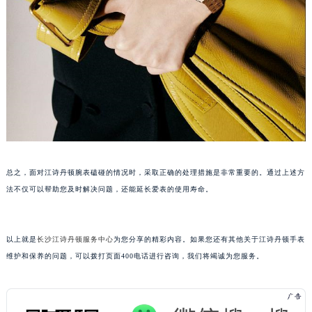
南宁市青秀区金湖路59号地王大厦12楼1224室（需提前预约）
合肥市蜀山区潜山路111号万象城华润大厦B座12楼03室（需提前预约）
泉州市丰泽区宝洲路729号浦西万达中心写字楼A座7楼709室（需提前预约）
青岛市南区山东路6号华润大厦B座22层04室（需提前预约）
烟台市芝罘区胜利路139号万达金融中心A座907室（需提前预约）
长春市朝阳区西安大路727号中银大厦A座(旺进大厦)18层09室（需提前预约）
贵阳市南明区都司高架桥路33号亨特国际金融中心14楼14D（需提前预约）
昆明市盘龙区北京路928号同德昆明广场写字楼10层06室（需提前预约）
石家庄市长安区中山东路39号勒泰中心写字楼B座13层07室（需提前预约）
总之，面对江诗丹顿腕表磕碰的情况时，采取正确的处理措施是非常重要的。通过上述方
西安市碑林区南关正街88号华侨城长安国际中心E座6楼10室（需提前预约）
法不仅可以帮助您及时解决问题，还能延长爱表的使用寿命。
海口市龙华区金贸东路5号海口华润大厦B座17层1707室（需提前预约）
唐山市路南区新华东道100号万达广场写字楼A座10层1002室（需提前预约）
以上就是
长沙江诗丹顿服务中心
为您分享的精彩内容。如果您还有其他关于江诗丹顿手表
台州市椒江区东海大道1800号腾达中心东1幢20楼2002室（需提前预约）
维护和保养的问题，可以拨打页面400电话进行咨询，我们将竭诚为您服务。
内蒙古自治区呼和浩特市玉泉区大学西街70号华润万象城写字楼（鄂尔多斯大厦）23层2326室（需提前预约）
甘肃省兰州市七里河区西津西路16号兰州中心写字楼21层2102室（需提前预约）
重庆市解放碑渝中区民权路28号英利国际金融中心写字楼20层01室（需提前预约）