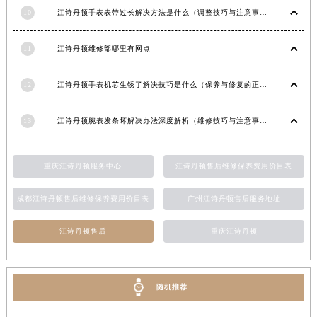
10
江诗丹顿手表表带过长解决方法是什么（调整技巧与注意事项）
江西省南昌市红谷滩新区红谷中大道998号绿地双子塔（中央广场）A1座办公楼14层1407室江诗丹顿售后服务中心（需提前预约）
江西省萍乡市安源区萍安北大道与康庄路交叉口江诗丹顿售后服务中心（需提前预约）
11
江诗丹顿维修部哪里有网点
江西省上饶市信州区滨江西路江诗丹顿售后服务中心（需提前预约）
江西省新余市渝水区北湖西路江诗丹顿售后服务中心（需提前预约）
12
江诗丹顿手表机芯生锈了解决技巧是什么（保养与修复的正确方法）
江西省宜春市袁州区中山中路江诗丹顿售后服务中心（需提前预约）
江西省鹰潭市月湖区胜利东路江诗丹顿售后服务中心（需提前预约）
13
江诗丹顿腕表发条坏解决办法深度解析（维修技巧与注意事项）
山东省德州市德城区东风中路江诗丹顿售后服务中心（需提前预约）
山东省东营市东营区济南路江诗丹顿售后服务中心（需提前预约）
重庆江诗丹顿服务中心
江诗丹顿售后维修保养费用价目表
山东省济南市历下区经十路11111号华润中心写字楼（万象城）15层1508室江诗丹顿售后服务中心（需提前预约）
山东省济宁市任城区太白楼路江诗丹顿售后服务中心（需提前预约）
成都江诗丹顿售后维修保养费用价目表
广州江诗丹顿售后服务地址
山东省莱芜市文化南路8号银座商城名表维修一楼名表维修江诗丹顿售后服务中心（需提前预约）
江诗丹顿售后
重庆江诗丹顿
山东省临沂市兰山区解放路江诗丹顿售后服务中心（需提前预约）
山东省日照市东港区烟台路江诗丹顿售后服务中心（需提前预约）
山东省泰安市泰山区财源街道泰山大街江诗丹顿售后服务中心（需提前预约）
随机推荐
山东省威海市环翠区新威海路89号振华商厦一楼名表维修江诗丹顿售后服务中心（需提前预约）
山东省潍坊市奎文区东风东街江诗丹顿售后服务中心（需提前预约）