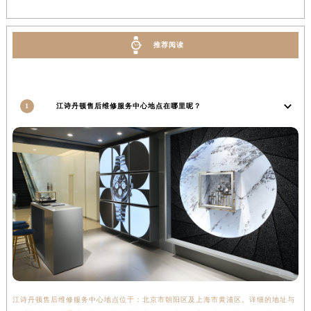
安徽省滁州市琅琊区南谯北路江诗丹顿售后服务中心（需提前预约）
安徽省阜阳市颍州区颍州北路江诗丹顿售后服务中心（需提前预约）
推荐阅读
安徽省淮北市相山区淮海路江诗丹顿售后服务中心（需提前预约）
安徽省淮南市田家庵区国庆中路江诗丹顿售后服务中心（需提前预约）
安徽省黄山市屯溪区黄山西路江诗丹顿售后服务中心（需提前预约）
1
江诗丹顿售后维修服务中心地点在哪里呢？
安徽省六安市金安区解放中路江诗丹顿售后服务中心（需提前预约）
安徽省马鞍山市雨山区湖南西路江诗丹顿售后服务中心（需提前预约）
安徽省宿州市埇桥区人民中路江诗丹顿售后服务中心（需提前预约）
安徽省铜陵市铜官区石城大道江诗丹顿售后服务中心（需提前预约）
安徽省芜湖市镜湖区中山路步行街江诗丹顿售后服务中心（需提前预约）
安徽省宣城市宣州区叠嶂西路江诗丹顿售后服务中心（需提前预约）
福建省龙岩市新罗区九一南路江诗丹顿售后服务中心（需提前预约）
福建省南平市建阳区人民西路江诗丹顿售后服务中心（需提前预约）
福建省宁德市蕉城区天湖东路江诗丹顿售后服务中心（需提前预约）
福建省莆田市城厢区霞林街道荔华东大道江诗丹顿售后服务中心（需提前预约）
江诗丹顿售后维修服务中心地点位于：北京市朝阳区及上海市黄浦区。详细的地址与
福建省三明市三元区东乾二路江诗丹顿售后服务中心（需提前预约）