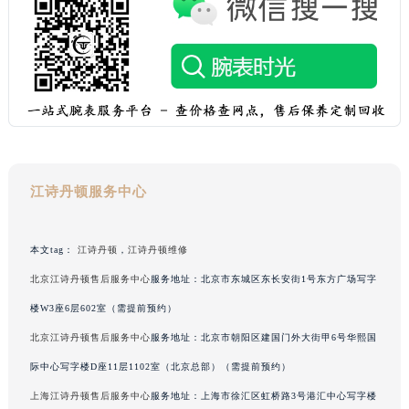
黑龙江省大庆市萨尔图区会战大街江诗丹顿售后服务中心（需提前预约）
黑龙江省鹤岗市向阳区红军路江诗丹顿售后服务中心（需提前预约）
黑龙江省黑河市爱辉区中央街江诗丹顿售后服务中心（需提前预约）
黑龙江省鸡西市鸡冠区红军路江诗丹顿售后服务中心（需提前预约）
黑龙江省佳木斯市向阳区长安路江诗丹顿售后服务中心（需提前预约）
黑龙江省牡丹江市东安区太平路江诗丹顿售后服务中心（需提前预约）
黑龙江省七台河市桃山区大同街江诗丹顿售后服务中心（需提前预约）
江诗丹顿服务中心
黑龙江省齐齐哈尔市龙沙区龙华路江诗丹顿售后服务中心（需提前预约）
黑龙江省双鸭山市尖山区新兴大街江诗丹顿售后服务中心（需提前预约）
黑龙江省绥化市北林区新华街与康庄路交叉口江诗丹顿售后服务中心（需提前预约）
本文tag：
江诗丹顿
，
江诗丹顿维修
黑龙江省伊春市伊美区通河路江诗丹顿售后服务中心（需提前预约）
北京江诗丹顿售后服务中心
服务地址：北京市东城区东长安街1号东方广场写字
吉林省白城市洮北区明仁南街江诗丹顿售后服务中心（需提前预约）
楼W3座6层602室（需提前预约）
吉林省白山市浑江区浑江大街江诗丹顿售后服务中心（需提前预约）
北京江诗丹顿售后服务中心
服务地址：北京市朝阳区建国门外大街甲6号华熙国
吉林省吉林市船营区河南街江诗丹顿售后服务中心（需提前预约）
际中心写字楼D座11层1102室（北京总部）（需提前预约）
吉林省辽源市龙山区人民大街江诗丹顿售后服务中心（需提前预约）
上海江诗丹顿售后服务中心
服务地址：上海市徐汇区虹桥路3号港汇中心写字楼
吉林省梅河口市新华街道梅河大街江诗丹顿售后服务中心（需提前预约）