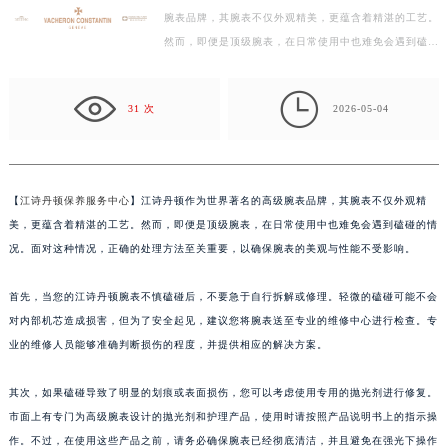
腕表品牌，其腕表不仅外观精美，更蕴含着精湛的工艺。
盐城市盐都区世纪大道5号盐城金融城写字楼1号楼16层1604室（需提前预约）
然而，即便是顶级腕表，在日常使用中也难免会遇到磕碰
泰州市海陵区永定东路399号置地商务中心东塔写字楼（华润万象城）17层1706室（需提前预约）
的情况。面对这种情况，正确的处理方法至关重要，以…
宁波市江北区大闸南路500号来福士广场办公楼20层2009室（需提前预约）

杭州市上城区钱江路1366号华润大厦写字楼A座5层503-5室（需提前预约）
31 次
2026-05-04
金华市金东区东市南街777号金华万达广场写字楼4号楼22层2209室（需提前预约）
绍兴市越城区胜利东路379号世茂天际中心写字楼8层805室（需提前预约）
嘉兴市南湖区广益路705号嘉兴世界贸易中心写字楼A座13层1304室（需提前预约）
【
江诗丹顿保养服务中心
】江诗丹顿作为世界著名的高级腕表品牌，其腕表不仅外观精
南昌市红谷滩新区红谷中大道998号绿地双子塔（中央广场）A1座办公楼14层07室（需提前预约）
美，更蕴含着精湛的工艺。然而，即便是顶级腕表，在日常使用中也难免会遇到磕碰的情
济南市历下区经十路11111号华润中心写字楼（万象城）15层1508室（需提前预约）
况。面对这种情况，正确的处理方法至关重要，以确保腕表的美观与性能不受影响。
广州市天河区天河路230号万菱汇国际中心写字楼A塔7层704室（需提前预约）
首先，当您的江诗丹顿腕表不慎磕碰后，不要急于自行拆解或修理。轻微的磕碰可能不会
广州市越秀区环市东路371-375号世界贸易中心大厦南塔写字楼15层07室（需提前预约）
对内部机芯造成损害，但为了安全起见，建议您将腕表送至专业的维修中心进行检查。专
深圳市罗湖区深南东路5001号华润大厦写字楼17层1701室（需提前预约）
业的维修人员能够准确判断损伤的程度，并提供相应的解决方案。
惠州市惠城区江北文昌一路7号华贸大厦写字楼1座30层05室（需提前预约）
厦门市思明区湖滨东路95号华润大厦写字楼B座11层1104室（需提前预约）
其次，如果磕碰导致了明显的划痕或表面损伤，您可以考虑使用专用的抛光剂进行修复。
福州市鼓楼区五四路128-1号恒力城写字楼15层03室（需提前预约）
市面上有专门为高级腕表设计的抛光剂和护理产品，使用时请按照产品说明书上的指示操
成都市锦江区人民东路6号SAC东原中心写字楼24层2406B室（需提前预约）
作。不过，在使用这些产品之前，请务必确保腕表已经彻底清洁，并且避免在强光下操作