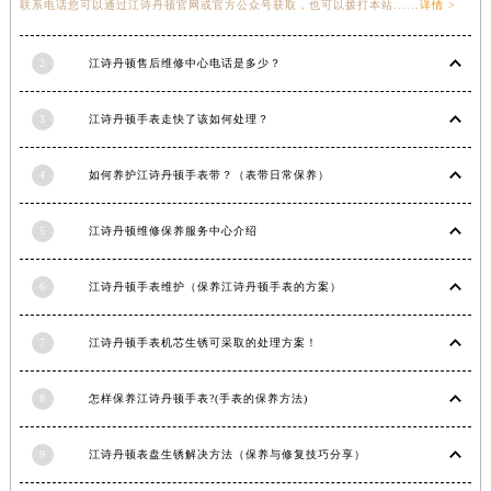
联系电话您可以通过江诗丹顿官网或官方公众号获取，也可以拨打本站......
详情 >
福建省漳州市龙文区步港路江诗丹顿售后服务中心（需提前预约）
江苏省常州市新北区龙锦路1590号现代传媒中心5号楼10层1008室江诗丹顿售后服务中心（需提前预约）
2
江诗丹顿售后维修中心电话是多少？
江苏省淮安市清江浦区淮海北路江诗丹顿售后服务中心（需提前预约）
江苏省连云港市海州区通灌北路江诗丹顿售后服务中心（需提前预约）
3
江诗丹顿手表走快了该如何处理？
江苏省南京市秦淮区中山南路1号南京中心22层22-C1-C3室江诗丹顿售后服务中心（需提前预约）
江苏省宿迁市宿城区西湖路江诗丹顿售后服务中心（需提前预约）
4
如何养护江诗丹顿手表带？（表带日常保养）
江苏省泰州市海陵区永定东路399号置地商务中心东塔（华润万象城）17层1706室江诗丹顿售后服务中心（需提前预约）
5
江诗丹顿维修保养服务中心介绍
江苏省徐州市鼓楼区淮海东路29号苏宁广场IFC国际金融中心35层3508室江诗丹顿售后服务中心（需提前预约）
江苏省盐城市盐都区世纪大道5号盐城金融城写字楼1号楼16层1604室江诗丹顿售后服务中心（需提前预约）
6
江诗丹顿手表维护（保养江诗丹顿手表的方案）
江苏省扬州市邗江区国展路29号星耀天地写字楼1号楼18层1803室江诗丹顿售后服务中心（需提前预约）
江苏省镇江市京口区中山东路江诗丹顿售后服务中心（需提前预约）
7
江诗丹顿手表机芯生锈可采取的处理方案！
江西省抚州市临川区赣东大道江诗丹顿售后服务中心（需提前预约）
江西省赣州市章贡区文清路江诗丹顿售后服务中心（需提前预约）
8
怎样保养江诗丹顿手表?(手表的保养方法)
江西省吉安市吉州区井冈山大道江诗丹顿售后服务中心（需提前预约）
江西省景德镇市珠山区珠山中路江诗丹顿售后服务中心（需提前预约）
9
江诗丹顿表盘生锈解决方法（保养与修复技巧分享）
江西省九江市浔阳区浔阳路江诗丹顿售后服务中心（需提前预约）