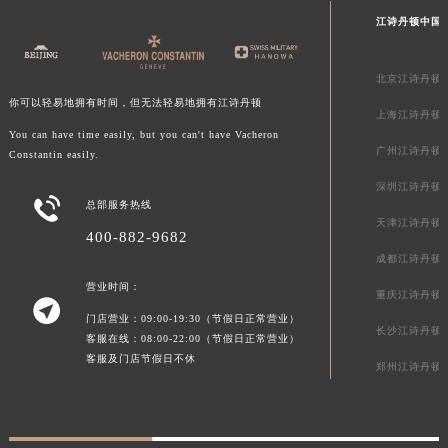
澳门特别行政区花王堂区大三巴商圈江诗丹顿售后服务中心（需提前预约）
江诗丹顿中国
澳门特别行政区嘉模堂区官也街江诗丹顿售后服务中心（需提前预约）
澳门省路氹城市金光大道江诗丹顿售后服务中心（需提前预约）
北京江诗丹顿
你可以轻易地拥有时间，但无法轻易地拥有江诗丹顿
澳门特别行政区望德堂区塔石广场江诗丹顿售后服务中心（需提前预约）
上海江诗丹顿
福建省福州市鼓楼区五四路128-1号恒力城写字楼15层03室江诗丹顿售后服务中心（需提前预约）
You can have time easily, but you can't have Vacheron
广州江诗丹顿
Constantin easily.
福建省厦门市思明区湖滨东路95号万象城华润大厦B座11层1104室江诗丹顿售后服务中心（需提前预约）
深圳江诗丹顿
广东省潮州市潮安区新风路与潮汕路交汇处江诗丹顿售后服务中心（需提前预约）

总部服务热线
广东省广州市天河区天河路230号万菱汇国际中心A塔7层704室江诗丹顿售后服务中心（需提前预约）
天津江诗丹顿
400-882-9682
广东省广州市越秀区环市东路371-375号世界贸易中心大厦南塔15层1507室江诗丹顿售后服务中心（需提前预约）
成都江诗丹顿
广东省河源市源城区越王大道江诗丹顿售后服务中心（需提前预约）
营业时间：
重庆江诗丹顿
广东省惠州市惠城区江北文昌一路7号华贸大厦1座30层3005室江诗丹顿售后服务中心（需提前预约）

门店营业：09:00-19:30（节假日正常营业）
广东省江门市蓬江区广场西路江诗丹顿售后服务中心（需提前预约）
长沙江诗丹顿
客服在线：08:00-22:00（节假日正常营业）
广东省揭阳市榕城进贤门步行街江诗丹顿售后服务中心（需提前预约）
客服及门店节假日不休
郑州江诗丹顿
广东省茂名市电白区水东街道迎宾大道江诗丹顿售后服务中心（需提前预约）
广东省梅州市梅江区金燕大道江诗丹顿售后服务中心（需提前预约）
广东省清远市清城区湖西路江诗丹顿售后服务中心（需提前预约）