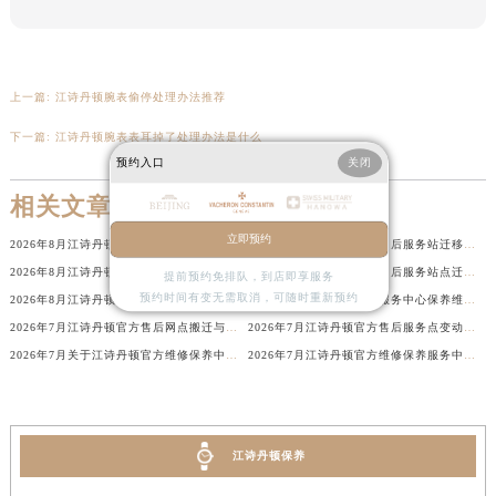
辽宁省沈阳市沈河区中街路137号亨得利名表维修授权店1楼江诗丹顿售后服务中心（需提前预约）
辽宁省沈阳市沈河区中街路83号亨得利名表维修授权店1楼江诗丹顿售后服务中心（需提前预约）
北京市朝阳区建国门外大街甲6号华熙国际中心D座11层1102室江诗丹顿售后服务中心（北京总部）（需提前预约）
上一篇:
江诗丹顿腕表偷停处理办法推荐
北京市东城区东长安街1号王府井东方广场W3座6层602室江诗丹顿售后服务中心（需提前预约）
下一篇:
江诗丹顿腕表表耳掉了处理办法是什么
河北省保定市竞秀区朝阳北大街北国先天下江诗丹顿售后服务中心（需提前预约）
预约入口
关闭
内蒙古自治区阿拉善盟市左旗土尔扈特大街江诗丹顿售后服务中心（需提前预约）
相关文章
内蒙古自治区巴彦淖尔市临河区新华街江诗丹顿售后服务中心（需提前预约）
内蒙古自治区包头市青山区幸福路甲3号王府井百货名表维修江诗丹顿售后服务中心（需提前预约）
立即预约
2026年8月江诗丹顿官方维修保养服务站点地址变动补充全纪录最终版内容公开
2026年8月江诗丹顿官方售后服务站迁移与新店开业温馨提示
内蒙古自治区赤峰市红山区哈达街江诗丹顿售后服务中心（需提前预约）
2026年8月江诗丹顿官方售后服务中心变动补充速查（迁址+新增）
2026年8月江诗丹顿官方售后服务站点迁址及新开总表
提前预约免排队，到店即享服务
预约时间有变无需取消，可随时重新预约
2026年8月江诗丹顿售后网点官方补充更新第五版（含搬迁与新开店）
2026年8月江诗丹顿官方服务中心保养维修网点搬迁新增告示文件内容
内蒙古自治区鄂尔多斯市东胜区伊金霍洛街江诗丹顿售后服务中心（需提前预约）
2026年7月江诗丹顿官方售后网点搬迁与新设完整公告
2026年7月江诗丹顿官方售后服务点变动速递（迁移+新开）
内蒙古自治区呼伦贝尔市海拉尔区中央街江诗丹顿售后服务中心（需提前预约）
2026年7月关于江诗丹顿官方维修保养中心网点搬迁新增的正式文件内容全面公开
2026年7月江诗丹顿官方维修保养服务中心搬迁与新增完整详解
内蒙古自治区通辽市科尔沁区明仁大街江诗丹顿售后服务中心（需提前预约）
内蒙古自治区乌海市海勃湾区人民南路江诗丹顿售后服务中心（需提前预约）
内蒙古自治区乌兰察布市集宁区恩和大街江诗丹顿售后服务中心（需提前预约）
内蒙古自治区锡林郭勒盟市锡林浩特市光明街与额尔敦路交叉口江诗丹顿售后服务中心（需提前预约）
江诗丹顿保养
内蒙古自治区兴安盟市乌兰浩特市兴安大街江诗丹顿售后服务中心（需提前预约）