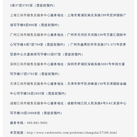
2座37层3705室（需提前预约）
吉林省四平市铁东区紫气大路与南九经街交汇处江诗丹顿售后服务中心（需提前预约）
吉林省松原市宁江区五环大街江诗丹顿售后服务中心（需提前预约）
上海江诗丹顿售后服务中心
服务地址：上海市黄浦区南京东路299号宏伊国际广
吉林省通化市东昌区环通乡江南大街江诗丹顿售后服务中心（需提前预约）
场写字楼8层806室（需提前预约）
吉林省延边市延吉市解放路江诗丹顿售后服务中心（需提前预约）
广州江诗丹顿售后服务中心
服务地址：广州市天河区天河路230号万菱汇国际中
辽宁省鞍山市铁东区站前街江诗丹顿售后服务中心（需提前预约）
心写字楼A塔7层704室（需提前预约） | 广州市越秀区环市东路371-375号世界
辽宁省本溪市平山区胜利路江诗丹顿售后服务中心（需提前预约）
贸易中心大厦南塔写字楼15层07室（需提前预约）
辽宁省朝阳市双塔区新华路江诗丹顿售后服务中心（需提前预约）
深圳江诗丹顿售后服务中心
服务地址：深圳市罗湖区深南东路5001号华润大厦
辽宁省丹东市振兴区七经街江诗丹顿售后服务中心（需提前预约）
写字楼17层1701室（需提前预约）
辽宁省抚顺市新抚区东一路江诗丹顿售后服务中心（需提前预约）
辽宁省阜新市海州区解放大街江诗丹顿售后服务中心（需提前预约）
天津江诗丹顿售后服务中心
服务地址：天津市和平区赤峰道136号天津国际金融
辽宁省葫芦岛市连山区中央路江诗丹顿售后服务中心（需提前预约）
中心写字楼26层2603室（需提前预约）
辽宁省锦州市古塔区中央大街江诗丹顿售后服务中心（需提前预约）
成都江诗丹顿售后服务中心
服务地址：成都市锦江区人民东路6号SAC东原中心
辽宁省辽阳市白塔区新运大街江诗丹顿售后服务中心（需提前预约）
写字楼24层2406B室（需提前预约）
辽宁省盘锦市兴隆台区石油大街江诗丹顿售后服务中心（需提前预约）
服务专线：
400-882-9682
辽宁省铁岭市银州区南马路江诗丹顿售后服务中心（需提前预约）
本页链接：
http://www.vacheronfw.com/problems/changsha/27106.html
辽宁省营口市站前区市府路与渤海大街交叉口江诗丹顿售后服务中心（需提前预约）