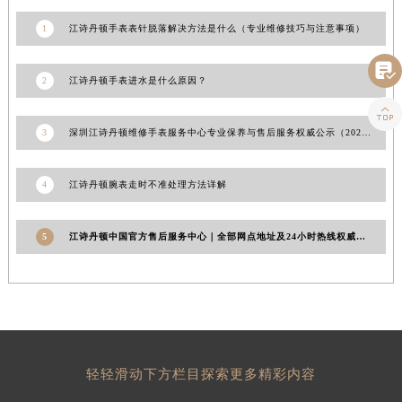
山东省枣庄市滕州市北辛路与善国路交叉口江诗丹顿售后服务中心（需提前预约）
1
江诗丹顿手表表针脱落解决方法是什么（专业维修技巧与注意事项）
山东省淄博市张店区金晶大道江诗丹顿售后服务中心（需提前预约）

上海市黄浦区南京东路299号宏伊国际广场写字楼8层806室江诗丹顿售后服务中心（需提前预约）
2
江诗丹顿手表进水是什么原因？
上海市徐汇区虹桥路3号港汇中心2座37层3705室江诗丹顿售后服务中心（需提前预约）

浙江省杭州市上城区钱江路1366号华润大厦A座5层503-5室江诗丹顿售后服务中心（需提前预约）
3
深圳江诗丹顿维修手表服务中心专业保养与售后服务权威公示（2026年7月最新）
浙江省湖州市吴兴区劳动路江诗丹顿售后服务中心（需提前预约）
浙江省嘉兴市南湖区广益路705号嘉兴世界贸易中心A座13层1304室江诗丹顿售后服务中心（需提前预约）
4
江诗丹顿腕表走时不准处理方法详解
浙江省金华市金东区东市南街777号金华万达广场4号楼22楼2209室江诗丹顿售后服务中心（需提前预约）
浙江省丽水市莲都区解放街江诗丹顿售后服务中心（需提前预约）
5
江诗丹顿中国官方售后服务中心｜全部网点地址及24小时热线权威信息通知（2026年7月更新）
浙江省宁波市江北区大闸南路500号来福士广场办公楼20层2009室江诗丹顿售后服务中心（需提前预约）
浙江省衢州市柯城区上街江诗丹顿售后服务中心（需提前预约）
浙江省绍兴市越城区胜利东路379号世茂天际中心写字楼8层805室江诗丹顿售后服务中心（需提前预约）
浙江省舟山市定海区解放东路江诗丹顿售后服务中心（需提前预约）
澳门特别行政区大堂区议事亭前地（新马路）江诗丹顿售后服务中心（需提前预约）
澳门特别行政区风顺堂区南湾大马路江诗丹顿售后服务中心（需提前预约）
轻轻滑动下方栏目探索更多精彩内容
澳门特别行政区花地玛堂区关闸广场江诗丹顿售后服务中心（需提前预约）