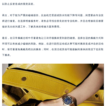
以防止反射造成的视觉误差。
重庆市江北区观音桥步行街2号融恒时代广场写字楼9层902室（需提前预约）
长沙市芙蓉区定王台街道建湘路393号世茂环球金融中心写字楼（芙蓉广场）10层13室（需提前预约）
再次，对于较为严重的磕碰损伤，比如机芯受损或防水性能下降等问题，则需要由专业技
郑州市二七区铭功路10号华润大厦写字楼29层2905室（需提前预约）
师进行修复。在选择维修服务时，请务必寻找信誉良好的专业机构，并且在维修前后都要
太原市迎泽区解放路15号亨得利名表服务中心（品牌授权店）3层整层（需提前预约）
做好充分的沟通工作，了解具体的维修方案和费用。
沈阳市沈河区中街路137号亨得利名表服务中心（品牌授权店）1层整层（需提前预约）
沈阳市沈河区中街路83号亨得利名表服务中心（品牌授权店）1层整层（需提前预约）
最后，在日常佩戴过程中尽量避免让江诗丹顿腕表受到剧烈碰撞。选择合适的佩戴方式和
环境可以有效减少磕碰的风险。例如，在进行剧烈运动或从事可能对腕表造成冲击的活动
乌鲁木齐市天山区红山路26号时代广场（CCMALL）C座17层17-B（需提前预约）
时，请尽量避免佩戴高档次的腕表；同时，在清洁或其他可能接触到液体的情况下也应取
温州市鹿城区锦绣路1067号置信广场10层1015室（需提前预约）
下腕表。
哈尔滨市道里区友谊西路600号富力中心T2座写字楼29层03室（需提前预约）
大连市中山区人民路15号国际金融大厦7层G室（需提前预约）
佛山市禅城区季华五路57号万科金融中心C座12层1205室（需提前预约）
东莞市东城街道鸿福东路1号民盈国贸中心T1写字楼9层907室（需提前预约）
无锡市梁溪区人民中路139号恒隆广场写字楼1座11层1104室（需提前预约）
南通市崇川区工农路57号圆融广场写字楼16层1603室（需提前预约）
苏州市苏州工业园区星港街199号苏州中心办公楼C座22层08室（需提前预约）
武汉市江汉区解放大道686号世界贸易大厦38层09室（需提前预约）