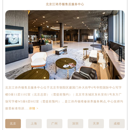
北京江诗丹顿售后服务中心
山西省大同市平城区迎宾街江诗丹顿售后服务中心（需提前预约）
山西省晋城市城区黄华街江诗丹顿售后服务中心（需提前预约）
山西省晋中市榆次区顺城街江诗丹顿售后服务中心（需提前预约）
山西省临汾市尧都区解放路江诗丹顿售后服务中心（需提前预约）
山西省吕梁市离石区永宁中路与建设街交叉口江诗丹顿售后服务中心（需提前预约）
山西省朔州市朔城区怡西路与鄯阳西街交汇处江诗丹顿售后服务中心（需提前预约）
山西省忻州市忻府区和平东街与七一南路交叉口江诗丹顿售后服务中心（需提前预约）
山西省阳泉市郊区平阳东街与新城大道交叉口江诗丹顿售后服务中心（需提前预约）
山西省运城市盐湖区河东街江诗丹顿售后服务中心（需提前预约）
山西省长治市潞州区英雄中路江诗丹顿售后服务中心（需提前预约）
山西省太原市迎泽区迎泽街道解放路15号亨得利名表维修授权店3楼江诗丹顿售后服务中心（需提前预约）
北京江诗丹顿售后服务中心位于北京市朝阳区建国门外大街甲6号华熙国际中心写字
上
楼D座11层1102室（北京总部）（需提前预约） | 北京市东城区东长安街1号东方广
室
天津市和平区赤峰道136号天津国际金融中心26层2603室江诗丹顿售后服务中心（需提前预约）
场写字楼W3座6层602室（需提前预约），是江诗丹顿维修保养服务网点,中心技师均
提
安徽省安庆市迎江区人民路江诗丹顿售后服务中心（需提前预约）
接受标准培训....
详情 >
安徽省蚌埠市蚌山区淮河路江诗丹顿售后服务中心（需提前预约）
安徽省亳州市谯城区魏武大道江诗丹顿售后服务中心（需提前预约）
北京
上海
广州
深圳
天津
成都
安徽省池州市贵池区长江路江诗丹顿售后服务中心（需提前预约）