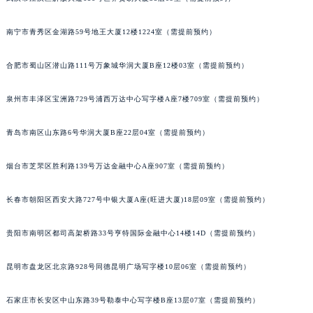
安徽省滁州市琅琊区南谯北路江诗丹顿售后服务中心（需提前预约）
南宁市青秀区金湖路59号地王大厦12楼1224室（需提前预约）
安徽省阜阳市颍州区颍州北路江诗丹顿售后服务中心（需提前预约）
安徽省淮北市相山区淮海路江诗丹顿售后服务中心（需提前预约）
合肥市蜀山区潜山路111号万象城华润大厦B座12楼03室（需提前预约）
安徽省淮南市田家庵区国庆中路江诗丹顿售后服务中心（需提前预约）
安徽省黄山市屯溪区黄山西路江诗丹顿售后服务中心（需提前预约）
泉州市丰泽区宝洲路729号浦西万达中心写字楼A座7楼709室（需提前预约）
安徽省六安市金安区解放中路江诗丹顿售后服务中心（需提前预约）
安徽省马鞍山市雨山区湖南西路江诗丹顿售后服务中心（需提前预约）
青岛市南区山东路6号华润大厦B座22层04室（需提前预约）
安徽省宿州市埇桥区人民中路江诗丹顿售后服务中心（需提前预约）
烟台市芝罘区胜利路139号万达金融中心A座907室（需提前预约）
安徽省铜陵市铜官区石城大道江诗丹顿售后服务中心（需提前预约）
安徽省芜湖市镜湖区中山路步行街江诗丹顿售后服务中心（需提前预约）
长春市朝阳区西安大路727号中银大厦A座(旺进大厦)18层09室（需提前预约）
安徽省宣城市宣州区叠嶂西路江诗丹顿售后服务中心（需提前预约）
福建省龙岩市新罗区九一南路江诗丹顿售后服务中心（需提前预约）
贵阳市南明区都司高架桥路33号亨特国际金融中心14楼14D（需提前预约）
福建省南平市建阳区人民西路江诗丹顿售后服务中心（需提前预约）
昆明市盘龙区北京路928号同德昆明广场写字楼10层06室（需提前预约）
福建省宁德市蕉城区天湖东路江诗丹顿售后服务中心（需提前预约）
福建省莆田市城厢区霞林街道荔华东大道江诗丹顿售后服务中心（需提前预约）
石家庄市长安区中山东路39号勒泰中心写字楼B座13层07室（需提前预约）
福建省三明市三元区东乾二路江诗丹顿售后服务中心（需提前预约）