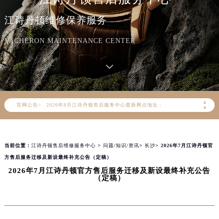
江诗丹顿维修保养服务
VACHERON MAINTENANCE CENTER
2026年8月江诗丹顿中国区售后服务网络优化升级公告
2026年8月江诗丹顿全国官方售后客户服务热线：400-882-9682
江诗丹顿官方全国统一服务热线400-882-9682，服务覆盖中国大陆、香港、澳门、台湾全部区域（非大陆需加拨“+86”）
2026年8月江诗丹顿售后服务中心最新网点地址：
▲
官网公告>
北京市朝阳区建国门外大街甲6号华熙国际中心写字楼D座11层1102室（北京总部）（需提前预约）
▼
北京市东城区东长安街1号东方广场写字楼W3座6层602室（需提前预约）
天津市和平区赤峰道136号天津国际金融中心写字楼26层2603室（需提前预约）
当前位置：
江诗丹顿售后维修服务中心
>
问题/知识/资讯
>
长沙
> 2026年7月江诗丹顿官
上海市徐汇区虹桥路3号港汇中心写字楼2座37层3705室（需提前预约）
方售后服务迁移及新设最终补充公告（定稿）
上海市黄浦区南京东路299号宏伊国际广场写字楼8层806室（需提前预约）
2026年7月江诗丹顿官方售后服务迁移及新设最终补充公告
南京市秦淮区中山南路1号（新街口）南京中心写字楼22层C1-1室（需提前预约）
（定稿）
常州市新北区龙锦路1590号现代传媒中心写字楼5号楼10层1008室（需提前预约）
徐州市鼓楼区淮海东路29号苏宁广场IFC国际金融中心写字楼35层3508室（需提前预约）
扬州市邗江区国展路29号星耀天地写字楼1号楼18层1803室（需提前预约）