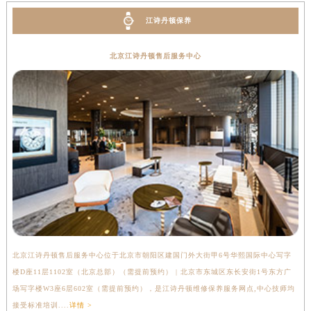
湖南省衡阳市雁峰区解放路江诗丹顿售后服务中心（需提前预约）
江诗丹顿保养
湖南省怀化市鹤城区迎丰中路江诗丹顿售后服务中心（需提前预约）
湖南省娄底市娄星区长青街江诗丹顿售后服务中心（需提前预约）
北京江诗丹顿售后服务中心
湖南省邵阳市双清区东风路江诗丹顿售后服务中心（需提前预约）
湖南省湘潭市雨湖区莲城大道江诗丹顿售后服务中心（需提前预约）
湖南省益阳市赫山区桃花仑路江诗丹顿售后服务中心（需提前预约）
湖南省永州市冷水滩区永州大道与中兴路交叉口江诗丹顿售后服务中心（需提前预约）
湖南省岳阳市岳阳楼区东茅岭路江诗丹顿售后服务中心（需提前预约）
湖南省张家界市永定区解放路江诗丹顿售后服务中心（需提前预约）
湖南省长沙市芙蓉区建湘路393号世茂环球金融中心写字楼10层1013室江诗丹顿售后服务中心（需提前预约）
湖南省株洲市芦淞区建设南路江诗丹顿售后服务中心（需提前预约）
甘肃省白银市白银区北京路江诗丹顿售后服务中心（需提前预约）
甘肃省定西市安定区解放路江诗丹顿售后服务中心（需提前预约）
北京江诗丹顿售后服务中心位于北京市朝阳区建国门外大街甲6号华熙国际中心写字
上
甘肃省敦煌市沙州镇阳关中路江诗丹顿售后服务中心（需提前预约）
楼D座11层1102室（北京总部）（需提前预约） | 北京市东城区东长安街1号东方广
室
甘肃省合作市人民街江诗丹顿售后服务中心（需提前预约）
场写字楼W3座6层602室（需提前预约），是江诗丹顿维修保养服务网点,中心技师均
提
甘肃省嘉峪关市雄关区新华中路江诗丹顿售后服务中心（需提前预约）
接受标准培训....
详情 >