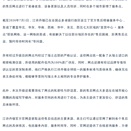
山东省枣庄市滕州市北辛路与善国路交叉口江诗丹顿售后服务中心（需提前预约）
的售后网点进行了装修改造、设备更新以及人员培训，同时在多个城市新增了服务点。
山东省淄博市张店区金晶大道江诗丹顿售后服务中心（需提前预约）
截至2026年7月1日，江诗丹顿已在全国众多省级行政区设立了官方售后维修服务中心，
上海市黄浦区南京东路299号宏伊国际广场写字楼8层806室江诗丹顿售后服务中心（需提前预约）
形成了覆盖华北、华东、华南、西南、华中、东北、西北七大区域的“直营中心 + 服务
上海市徐汇区虹桥路3号港汇中心2座37层3705室江诗丹顿售后服务中心（需提前预约）
点”双轨网络。这一网络的形成，有效解决了以往部分地区存在的“售后困难、距离售后点
浙江省杭州市上城区钱江路1366号华润大厦A座5层503-5室江诗丹顿售后服务中心（需提前预约）
远、预约等待时间长”等问题。
浙江省湖州市吴兴区劳动路江诗丹顿售后服务中心（需提前预约）
预约入口
关闭
浙江省嘉兴市南湖区广益路705号嘉兴世界贸易中心A座13层1304室江诗丹顿售后服务中心（需提前预约）
所有经过升级后的网点均经过了瑞士总部的严格认证。这些网点统一配备了从瑞士进口的
精密检测仪器，所使用的配件也均为100%原厂供应。同时，网点还拥有经过品牌专项培
浙江省金华市金东区东市南街777号金华万达广场4号楼22楼2209室江诗丹顿售后服务中心（需提前预约）
训认证的资深制表师。他们严格执行江诗丹顿全球统一的服务标准与质保体系，确保无论
浙江省丽水市莲都区解放街江诗丹顿售后服务中心（需提前预约）
立即预约
表主身处何地，都能够享受到与瑞士本土相同的专业养护服务。
浙江省宁波市江北区大闸南路500号来福士广场办公楼20层2009室江诗丹顿售后服务中心（需提前预约）
提前预约免排队，到店即享服务
浙江省衢州市柯城区上街江诗丹顿售后服务中心（需提前预约）
预约时间有变无需取消，可随时重新预约
此外，本次升级还着重强化了网点的私密性与舒适度。新的售后网点大多选址在城市核心
浙江省绍兴市越城区胜利东路379号世茂天际中心写字楼8层805室江诗丹顿售后服务中心（需提前预约）
商圈的高端写字楼内，对服务空间的布局进行了优化，为表主提供了更加安心、舒适的售
浙江省舟山市定海区解放东路江诗丹顿售后服务中心（需提前预约）
后体验环境。
澳门特别行政区大堂区议事亭前地（新马路）江诗丹顿售后服务中心（需提前预约）
江诗丹顿官方官网是获取这些售后信息的主要来源。表主们可以通过官网了解到各个售后
澳门特别行政区风顺堂区南湾大马路江诗丹顿售后服务中心（需提前预约）
网点的具体情况，包括服务内容、服务时间等。同时，官网还提供了在线咨询服务，方便
澳门特别行政区花地玛堂区关闸广场江诗丹顿售后服务中心（需提前预约）