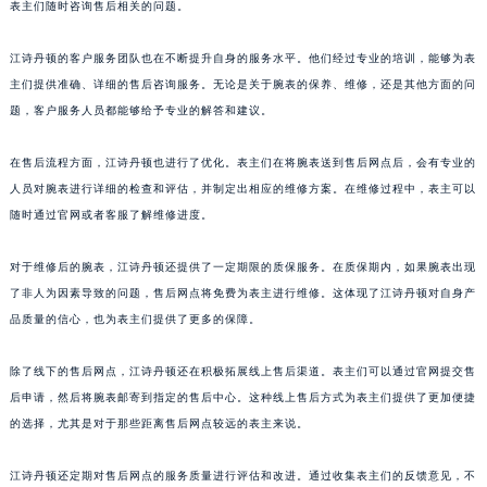
表主们随时咨询售后相关的问题。
澳门特别行政区花王堂区大三巴商圈江诗丹顿售后服务中心（需提前预约）
澳门特别行政区嘉模堂区官也街江诗丹顿售后服务中心（需提前预约）
江诗丹顿的客户服务团队也在不断提升自身的服务水平。他们经过专业的培训，能够为表
澳门省路氹城市金光大道江诗丹顿售后服务中心（需提前预约）
主们提供准确、详细的售后咨询服务。无论是关于腕表的保养、维修，还是其他方面的问
题，客户服务人员都能够给予专业的解答和建议。
澳门特别行政区望德堂区塔石广场江诗丹顿售后服务中心（需提前预约）
福建省福州市鼓楼区五四路128-1号恒力城写字楼15层03室江诗丹顿售后服务中心（需提前预约）
在售后流程方面，江诗丹顿也进行了优化。表主们在将腕表送到售后网点后，会有专业的
福建省厦门市思明区湖滨东路95号万象城华润大厦B座11层1104室江诗丹顿售后服务中心（需提前预约）
人员对腕表进行详细的检查和评估，并制定出相应的维修方案。在维修过程中，表主可以
广东省潮州市潮安区新风路与潮汕路交汇处江诗丹顿售后服务中心（需提前预约）
随时通过官网或者客服了解维修进度。
广东省广州市天河区天河路230号万菱汇国际中心A塔7层704室江诗丹顿售后服务中心（需提前预约）
广东省广州市越秀区环市东路371-375号世界贸易中心大厦南塔15层1507室江诗丹顿售后服务中心（需提前预约）
对于维修后的腕表，江诗丹顿还提供了一定期限的质保服务。在质保期内，如果腕表出现
了非人为因素导致的问题，售后网点将免费为表主进行维修。这体现了江诗丹顿对自身产
广东省河源市源城区越王大道江诗丹顿售后服务中心（需提前预约）
品质量的信心，也为表主们提供了更多的保障。
广东省惠州市惠城区江北文昌一路7号华贸大厦1座30层3005室江诗丹顿售后服务中心（需提前预约）
广东省江门市蓬江区广场西路江诗丹顿售后服务中心（需提前预约）
除了线下的售后网点，江诗丹顿还在积极拓展线上售后渠道。表主们可以通过官网提交售
广东省揭阳市榕城进贤门步行街江诗丹顿售后服务中心（需提前预约）
后申请，然后将腕表邮寄到指定的售后中心。这种线上售后方式为表主们提供了更加便捷
广东省茂名市电白区水东街道迎宾大道江诗丹顿售后服务中心（需提前预约）
的选择，尤其是对于那些距离售后网点较远的表主来说。
广东省梅州市梅江区金燕大道江诗丹顿售后服务中心（需提前预约）
江诗丹顿还定期对售后网点的服务质量进行评估和改进。通过收集表主们的反馈意见，不
广东省清远市清城区湖西路江诗丹顿售后服务中心（需提前预约）