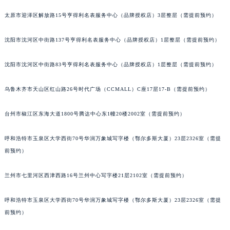
辽宁省沈阳市沈河区中街路137号亨得利名表维修授权店1楼江诗丹顿售后服务中心（需提前预约）
太原市迎泽区解放路15号亨得利名表服务中心（品牌授权店）3层整层（需提前预约）
辽宁省沈阳市沈河区中街路83号亨得利名表维修授权店1楼江诗丹顿售后服务中心（需提前预约）
北京市朝阳区建国门外大街甲6号华熙国际中心D座11层1102室江诗丹顿售后服务中心（北京总部）（需提前预约）
沈阳市沈河区中街路137号亨得利名表服务中心（品牌授权店）1层整层（需提前预约）
北京市东城区东长安街1号王府井东方广场W3座6层602室江诗丹顿售后服务中心（需提前预约）
沈阳市沈河区中街路83号亨得利名表服务中心（品牌授权店）1层整层（需提前预约）
河北省保定市竞秀区朝阳北大街北国先天下江诗丹顿售后服务中心（需提前预约）
内蒙古自治区阿拉善盟市左旗土尔扈特大街江诗丹顿售后服务中心（需提前预约）
乌鲁木齐市天山区红山路26号时代广场（CCMALL）C座17层17-B（需提前预约）
内蒙古自治区巴彦淖尔市临河区新华街江诗丹顿售后服务中心（需提前预约）
内蒙古自治区包头市青山区幸福路甲3号王府井百货名表维修江诗丹顿售后服务中心（需提前预约）
台州市椒江区东海大道1800号腾达中心东1幢20楼2002室（需提前预约）
内蒙古自治区赤峰市红山区哈达街江诗丹顿售后服务中心（需提前预约）
呼和浩特市玉泉区大学西街70号华润万象城写字楼（鄂尔多斯大厦）23层2326室（需提
内蒙古自治区鄂尔多斯市东胜区伊金霍洛街江诗丹顿售后服务中心（需提前预约）
前预约）
内蒙古自治区呼伦贝尔市海拉尔区中央街江诗丹顿售后服务中心（需提前预约）
内蒙古自治区通辽市科尔沁区明仁大街江诗丹顿售后服务中心（需提前预约）
兰州市七里河区西津西路16号兰州中心写字楼21层2102室（需提前预约）
内蒙古自治区乌海市海勃湾区人民南路江诗丹顿售后服务中心（需提前预约）
内蒙古自治区乌兰察布市集宁区恩和大街江诗丹顿售后服务中心（需提前预约）
呼和浩特市玉泉区大学西街70号华润万象城写字楼（鄂尔多斯大厦）23层2326室（需提
内蒙古自治区锡林郭勒盟市锡林浩特市光明街与额尔敦路交叉口江诗丹顿售后服务中心（需提前预约）
前预约）
内蒙古自治区兴安盟市乌兰浩特市兴安大街江诗丹顿售后服务中心（需提前预约）