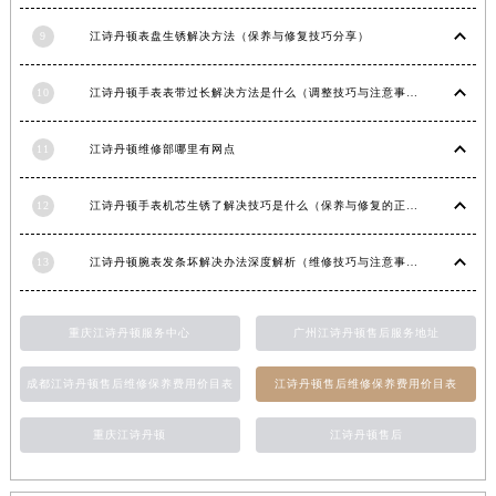
新疆维吾尔自治区阿拉尔市胜利大道江诗丹顿售后服务中心（需提前预约）
9
江诗丹顿表盘生锈解决方法（保养与修复技巧分享）
新疆维吾尔自治区阿拉山口市友好路江诗丹顿售后服务中心（需提前预约）
新疆维吾尔自治区阿勒泰市解放路江诗丹顿售后服务中心（需提前预约）
10
江诗丹顿手表表带过长解决方法是什么（调整技巧与注意事项）
新疆维吾尔自治区阿图什市光明路江诗丹顿售后服务中心（需提前预约）
新疆维吾尔自治区白杨市军垦路江诗丹顿售后服务中心（需提前预约）
11
江诗丹顿维修部哪里有网点
新疆维吾尔自治区北屯市团结路江诗丹顿售后服务中心（需提前预约）
12
江诗丹顿手表机芯生锈了解决技巧是什么（保养与修复的正确方法）
新疆维吾尔自治区博乐市博乐市北京路江诗丹顿售后服务中心（需提前预约）
新疆维吾尔自治区昌吉市延安北路江诗丹顿售后服务中心（需提前预约）
13
江诗丹顿腕表发条坏解决办法深度解析（维修技巧与注意事项）
新疆维吾尔自治区阜康市博峰路江诗丹顿售后服务中心（需提前预约）
新疆维吾尔自治区哈密市伊州区建国北路江诗丹顿售后服务中心（需提前预约）
新疆维吾尔自治区和田市和田市北京西路江诗丹顿售后服务中心（需提前预约）
重庆江诗丹顿服务中心
广州江诗丹顿售后服务地址
新疆维吾尔自治区胡杨河市胡杨河市胡杨路江诗丹顿售后服务中心（需提前预约）
成都江诗丹顿售后维修保养费用价目表
江诗丹顿售后维修保养费用价目表
新疆维吾尔自治区霍尔果斯市亚欧北路江诗丹顿售后服务中心（需提前预约）
新疆维吾尔自治区喀什市解放北路江诗丹顿售后服务中心（需提前预约）
重庆江诗丹顿
江诗丹顿售后
新疆维吾尔自治区可克达拉市幸福路江诗丹顿售后服务中心（需提前预约）
新疆维吾尔自治区克拉玛依市克拉玛依区友谊路江诗丹顿售后服务中心（需提前预约）