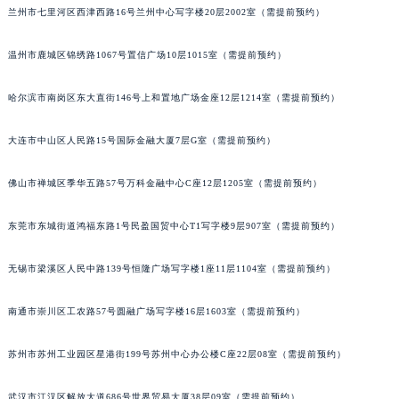
兰州市七里河区西津西路16号兰州中心写字楼20层2002室（需提前预约）
山西省大同市平城区迎宾街江诗丹顿售后服务中心（需提前预约）
山西省晋城市城区黄华街江诗丹顿售后服务中心（需提前预约）
温州市鹿城区锦绣路1067号置信广场10层1015室（需提前预约）
山西省晋中市榆次区顺城街江诗丹顿售后服务中心（需提前预约）
山西省临汾市尧都区解放路江诗丹顿售后服务中心（需提前预约）
哈尔滨市南岗区东大直街146号上和置地广场金座12层1214室（需提前预约）
山西省吕梁市离石区永宁中路与建设街交叉口江诗丹顿售后服务中心（需提前预约）
大连市中山区人民路15号国际金融大厦7层G室（需提前预约）
山西省朔州市朔城区怡西路与鄯阳西街交汇处江诗丹顿售后服务中心（需提前预约）
山西省忻州市忻府区和平东街与七一南路交叉口江诗丹顿售后服务中心（需提前预约）
佛山市禅城区季华五路57号万科金融中心C座12层1205室（需提前预约）
山西省阳泉市郊区平阳东街与新城大道交叉口江诗丹顿售后服务中心（需提前预约）
山西省运城市盐湖区河东街江诗丹顿售后服务中心（需提前预约）
东莞市东城街道鸿福东路1号民盈国贸中心T1写字楼9层907室（需提前预约）
山西省长治市潞州区英雄中路江诗丹顿售后服务中心（需提前预约）
山西省太原市迎泽区迎泽街道解放路15号亨得利名表维修授权店3楼江诗丹顿售后服务中心（需提前预约）
无锡市梁溪区人民中路139号恒隆广场写字楼1座11层1104室（需提前预约）
天津市和平区赤峰道136号天津国际金融中心26层2603室江诗丹顿售后服务中心（需提前预约）
南通市崇川区工农路57号圆融广场写字楼16层1603室（需提前预约）
安徽省安庆市迎江区人民路江诗丹顿售后服务中心（需提前预约）
安徽省蚌埠市蚌山区淮河路江诗丹顿售后服务中心（需提前预约）
苏州市苏州工业园区星港街199号苏州中心办公楼C座22层08室（需提前预约）
安徽省亳州市谯城区魏武大道江诗丹顿售后服务中心（需提前预约）
安徽省池州市贵池区长江路江诗丹顿售后服务中心（需提前预约）
武汉市江汉区解放大道686号世界贸易大厦38层09室（需提前预约）