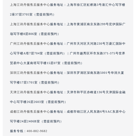
上海江诗丹顿售后服务中心
服务地址：上海市徐汇区虹桥路3号港汇中心写字楼
香港特别行政区铜锣湾区湾仔区轩尼诗道江诗丹顿售后服务中心（需提前预约）
河南省安阳市文峰区解放大道江诗丹顿售后服务中心（需提前预约）
2座37层3705室（需提前预约）
河南省鹤壁市淇滨区九州路江诗丹顿售后服务中心（需提前预约）
上海江诗丹顿售后服务中心
服务地址：上海市黄浦区南京东路299号宏伊国际广
河南省济源市沁园街道济水大道江诗丹顿售后服务中心（需提前预约）
场写字楼8层806室（需提前预约）
河南省焦作市解放区解放路江诗丹顿售后服务中心（需提前预约）
广州江诗丹顿售后服务中心
服务地址：广州市天河区天河路230号万菱汇国际中
河南省开封市鼓楼区中山路江诗丹顿售后服务中心（需提前预约）
心写字楼A塔7层704室（需提前预约） | 广州市越秀区环市东路371-375号世界
河南省洛阳市西工区中州中路与解放路交叉口江诗丹顿售后服务中心（需提前预约）
贸易中心大厦南塔写字楼15层07室（需提前预约）
河南省漯河市源汇区交通路江诗丹顿售后服务中心（需提前预约）
深圳江诗丹顿售后服务中心
服务地址：深圳市罗湖区深南东路5001号华润大厦
河南省南阳市宛城区范蠡东路与南都路交叉口江诗丹顿售后服务中心（需提前预约）
河南省平顶山市卫东区建设路江诗丹顿售后服务中心（需提前预约）
写字楼17层1701室（需提前预约）
河南省濮阳市大华龙区开州路绿城路交叉口江诗丹顿售后服务中心（需提前预约）
天津江诗丹顿售后服务中心
服务地址：天津市和平区赤峰道136号天津国际金融
河南省三门峡市湖滨区和平路江诗丹顿售后服务中心（需提前预约）
中心写字楼26层2603室（需提前预约）
河南省商丘市梁园区神火大道江诗丹顿售后服务中心（需提前预约）
成都江诗丹顿售后服务中心
服务地址：成都市锦江区人民东路6号SAC东原中心
河南省新乡市红旗区人民路江诗丹顿售后服务中心（需提前预约）
写字楼24层2406B室（需提前预约）
河南省信阳市浉河区东方红大道江诗丹顿售后服务中心（需提前预约）
服务专线：
400-882-9682
河南省许昌市魏都区建安大道与八龙路交叉口江诗丹顿售后服务中心（需提前预约）