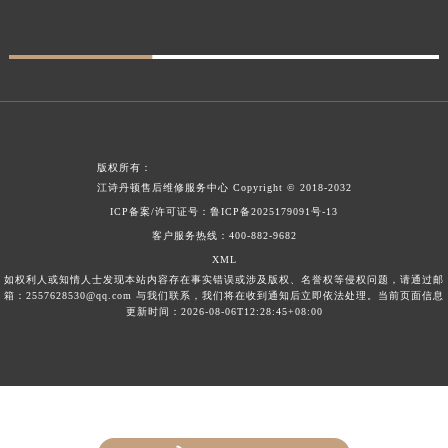
四川省泸州市江阳区治平路江诗丹顿售后服务中心（需提前预约）
四川省眉山市东坡区三苏路江诗丹顿售后服务中心（需提前预约）
四川省绵阳市涪城区翠花街江诗丹顿售后服务中心（需提前预约）
四川省南充市高坪区江东大道江诗丹顿售后服务中心（需提前预约）
四川省内江市东兴区汉安大道江诗丹顿售后服务中心（需提前预约）
四川省攀枝花市东区三线大道北段江诗丹顿售后服务中心（需提前预约）
版权所有：
四川省遂宁市船山区香林南路江诗丹顿售后服务中心（需提前预约）
江诗丹顿售后维修服务中心
Copyright © 2018-2032
ICP备案/许可证号：
鲁ICP备2025179091号-13
四川省雅安市雨城区熊猫大道江诗丹顿售后服务中心（需提前预约）
客户服务热线：
400-882-9682
四川省宜宾市翠屏区长翠路江诗丹顿售后服务中心（需提前预约）
XML
四川省资阳市雁江区滨江大道一段与和平南路江诗丹顿售后服务中心（需提前预约）
如权利人或知情人士发现本站内容存在事实错误或涉及版权、名誉权等侵权问题，请通过邮
箱：2557628530@qq.com 与我们联系，我们将在收到通知后立即依法处理。当前页面信息
四川省自贡市自流井区华商北路江诗丹顿售后服务中心（需提前预约）
更新时间：2026-08-06T12:28:45+08:00
西藏自治区阿里地区噶尔县北京西路江诗丹顿售后服务中心（需提前预约）
西藏自治区昌都市卡若区昌都西路江诗丹顿售后服务中心（需提前预约）
西藏自治区拉萨市城关区北京中路江诗丹顿售后服务中心（需提前预约）
西藏自治区林芝市巴宜区广东路江诗丹顿售后服务中心（需提前预约）
西藏自治区那曲市色尼区浙江西路江诗丹顿售后服务中心（需提前预约）