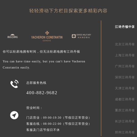
贵州省毕节市七星关区松山路江诗丹顿售后服务中心（需提前预约）
轻轻滑动下方栏目探索更多精彩内容
贵州省六盘水市钟山区钟山大道江诗丹顿售后服务中心（需提前预约）
贵州省黔东南苗族侗族自治州凯里市北京西路江诗丹顿售后服务中心（需提前预约）
江诗丹顿中国
贵州省黔西南布依族苗族自治州兴义市大道与桔香路交汇处江诗丹顿售后服务中心（需提前预约）
贵州省铜仁市碧江区民主路江诗丹顿售后服务中心（需提前预约）
北京江诗丹顿
贵州省遵义市红花岗区共青大道与嵩山路交叉口江诗丹顿售后服务中心（需提前预约）
你可以轻易地拥有时间，但无法轻易地拥有江诗丹顿
上海江诗丹顿
四川省阿坝州市马尔康市团结街江诗丹顿售后服务中心（需提前预约）
You can have time easily, but you can't have Vacheron
四川省巴中市巴州区江北大道江诗丹顿售后服务中心（需提前预约）
广州江诗丹顿
Constantin easily.
四川省成都市锦江区人民东路6号SAC东原中心24层2406B室江诗丹顿售后服务中心（需提前预约）
深圳江诗丹顿

总部服务热线
四川省达州市通川区中心广场、老车坝江诗丹顿售后服务中心（需提前预约）
天津江诗丹顿
四川省德阳市旌阳区长江西路、南街江诗丹顿售后服务中心（需提前预约）
400-882-9682
成都江诗丹顿
四川省甘孜州市康定市情歌广场、箭炉街江诗丹顿售后服务中心（需提前预约）
营业时间：
四川省广安市广安区建安南路江诗丹顿售后服务中心（需提前预约）
重庆江诗丹顿

四川省广元市利州区老城南北街、东大街江诗丹顿售后服务中心（需提前预约）
门店营业：09:00-19:30（节假日正常营业）
长沙江诗丹顿
客服在线：08:00-22:00（节假日正常营业）
四川省乐山市市中区嘉定中路江诗丹顿售后服务中心（需提前预约）
客服及门店节假日不休
郑州江诗丹顿
四川省凉山州市西昌市大巷口下街江诗丹顿售后服务中心（需提前预约）