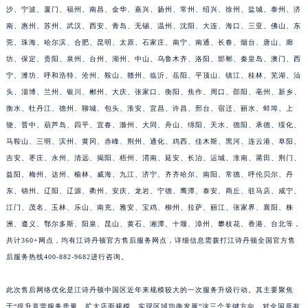
沙、宁波、厦门、福州、南昌、金华、嘉兴、扬州、常州、绍兴、徐州、盐城、泰州、济
江西省南昌市红谷滩新区红谷中大道998号绿地双子塔（中央广场）A1座办公楼14层1407室江诗丹顿售后服务中心（需提前预约）
南、惠州、苏州、武汉、西安、青岛、无锡、温州、沈阳、大连、海口、三亚、佛山、东
江西省萍乡市安源区萍安北大道与康庄路交叉口江诗丹顿售后服务中心（需提前预约）
莞、珠海、哈尔滨、合肥、昆明、太原、石家庄、南宁、南通、长春、烟台、唐山、廊
江西省上饶市信州区滨江西路江诗丹顿售后服务中心（需提前预约）
坊、保定、贵阳、泉州、台州、湖州、中山、乌鲁木齐、洛阳、邯郸、秦皇岛、澳门、西
江西省新余市渝水区北湖西路江诗丹顿售后服务中心（需提前预约）
宁、潍坊、呼和浩特、沧州、鞍山、赣州、临沂、岳阳、平顶山、镇江、桂林、芜湖、汕
江西省宜春市袁州区中山中路江诗丹顿售后服务中心（需提前预约）
头、淄博、兰州、银川、郴州、大庆、张家口、衡阳、焦作、周口、邵阳、亳州、新乡、
衡水、牡丹江、德州、聊城、包头、淮安、宜昌、许昌、邢台、宿迁、丽水、蚌埠、上
江西省鹰潭市月湖区胜利东路江诗丹顿售后服务中心（需提前预约）
饶、晋中、葫芦岛、四平、宜春、滁州、大同、舟山、绵阳、天水、德阳、承德、绥化、
山东省德州市德城区东风中路江诗丹顿售后服务中心（需提前预约）
马鞍山、三明、滨州、黄冈、赤峰、荆州、通化、鸡西、佳木斯、黑河、连云港、阜阳、
山东省东营市东营区济南路江诗丹顿售后服务中心（需提前预约）
吉安、枣庄、永州、清远、揭阳、梧州、渭南、延安、长治、运城、淮南、莆田、荆门、
山东省济南市历下区经十路11111号华润中心写字楼（万象城）15层1508室江诗丹顿售后服务中心（需提前预约）
益阳、梅州、达州、榆林、威海、九江、济宁、齐齐哈尔、南阳、常德、呼伦贝尔、丹
山东省济宁市任城区太白楼路江诗丹顿售后服务中心（需提前预约）
东、锦州、辽阳、辽源、衢州、安庆、龙岩、宁德、鹰潭、泰安、商丘、驻马店、咸宁、
山东省莱芜市文化南路8号银座商城名表维修一楼名表维修江诗丹顿售后服务中心（需提前预约）
江门、茂名、玉林、乐山、南充、雅安、宝鸡、柳州、拉萨、丽江、张家界、襄阳、株
洲、遵义、鄂尔多斯、阳泉、昆山、黄石、湘潭、十堰、漳州、攀枝花、香港、台北等，
山东省临沂市兰山区解放路江诗丹顿售后服务中心（需提前预约）
共计360+网点，均有江诗丹顿官方售后服务网点，详细信息需拨打江诗丹顿全国官方售
山东省日照市东港区烟台路江诗丹顿售后服务中心（需提前预约）
后服务热线400-882-9682进行咨询。
山东省泰安市泰山区财源街道泰山大街江诗丹顿售后服务中心（需提前预约）
山东省威海市环翠区新威海路89号振华商厦一楼名表维修江诗丹顿售后服务中心（需提前预约）
此次售后网络优化是江诗丹顿中国区近年来规模较大的一次服务升级行动。其主要聚焦
山东省潍坊市奎文区东风东街江诗丹顿售后服务中心（需提前预约）
于“提升直营服务质量、扩大店面规模、实现区域均衡发展”这三个关键方向。对全国原有