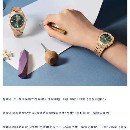
南宁市青秀区金湖路59号地王大厦12楼1224室（需提前预约）
合肥市蜀山区潜山路111号万象城华润大厦B座12楼03室（需提前预约）
泉州市丰泽区宝洲路729号浦西万达中心写字楼A座7楼709室（需提前预约）
青岛市南区山东路6号华润大厦B座22层04室（需提前预约）
烟台市芝罘区胜利路139号万达金融中心A座907室（需提前预约）
长春市朝阳区西安大路727号中银大厦A座(旺进大厦)18层09室（需提前预约）
贵阳市南明区都司高架桥路33号亨特国际金融中心14楼14D（需提前预约）
昆明市盘龙区北京路928号同德昆明广场写字楼10层06室（需提前预约）
石家庄市长安区中山东路39号勒泰中心写字楼B座13层07室（需提前预约）
西安市碑林区南关正街88号华侨城长安国际中心E座6楼10室（需提前预约）
海口市龙华区金贸东路5号海口华润大厦B座17层1707室（需提前预约）
唐山市路南区新华东道100号万达广场写字楼A座10层1002室（需提前预约）
扬州市邗江区国展路29号星耀天地写字楼1号楼18层1803室（需提前预约）
台州市椒江区东海大道1800号腾达中心东1幢20楼2002室（需提前预约）
内蒙古自治区呼和浩特市玉泉区大学西街70号华润万象城写字楼（鄂尔多斯大厦）23层2326室（需提前预约）
盐城市盐都区世纪大道5号盐城金融城写字楼1号楼16层1604室（需提前预约）
甘肃省兰州市七里河区西津西路16号兰州中心写字楼21层2102室（需提前预约）
泰州市海陵区永定东路399号置地商务中心东塔写字楼（华润万象城）17层1706室（需提
重庆市解放碑渝中区民权路28号英利国际金融中心写字楼20层01室（需提前预约）