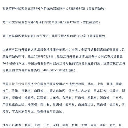
福建省漳州市龙文区步港路江诗丹顿售后服务中心（需提前预约）
西安市碑林区南关正街88号华侨城长安国际中心E座6楼10室（需提前预约）
江苏省常州市新北区龙锦路1590号现代传媒中心5号楼10层1008室江诗丹顿售后服务中心（需提前预约）
江苏省淮安市清江浦区淮海北路江诗丹顿售后服务中心（需提前预约）
海口市龙华区金贸东路5号海口华润大厦B座17层1707室（需提前预约）
江苏省连云港市海州区通灌北路江诗丹顿售后服务中心（需提前预约）
唐山市路南区新华东道100号万达广场写字楼A座10层1002室（需提前预约）
江苏省南京市秦淮区中山南路1号南京中心22层22-C1-C3室江诗丹顿售后服务中心（需提前预约）
江苏省宿迁市宿城区西湖路江诗丹顿售后服务中心（需提前预约）
上述所有江诗丹顿官方售后服务地址服务范围均为全国，全部可选择到店或邮寄服务，注
江苏省泰州市海陵区永定东路399号置地商务中心东塔（华润万象城）17层1706室江诗丹顿售后服务中心（需提前预约）
意提前预约即可。截至2026年7月1日，最新江诗丹顿官方售后服务中心网点布局已覆盖
江苏省徐州市鼓楼区淮海东路29号苏宁广场IFC国际金融中心35层3508室江诗丹顿售后服务中心（需提前预约）
34个省级行政区，中国所有省份均可找到江诗丹顿的官方售后服务门店，注意需拨打江诗
江苏省盐城市盐都区世纪大道5号盐城金融城写字楼1号楼16层1604室江诗丹顿售后服务中心（需提前预约）
丹顿全国官方售后服务热线：400-882-9682进行预约。
江苏省扬州市邗江区国展路29号星耀天地写字楼1号楼18层1803室江诗丹顿售后服务中心（需提前预约）
目前
江诗丹顿售后
服务中心网点已覆盖全国34个省级行政区：北京、上海、天津、重庆、
江苏省镇江市京口区中山东路江诗丹顿售后服务中心（需提前预约）
澳门、香港、河北省、山西省、内蒙古自治区、辽宁省、吉林省、黑龙江省、江苏省、浙
江西省抚州市临川区赣东大道江诗丹顿售后服务中心（需提前预约）
江省、安徽省、福建省、江西省、山东省、台湾省、河南省、湖北省、湖南省、广东省、
江西省赣州市章贡区文清路江诗丹顿售后服务中心（需提前预约）
广西壮族自治区、海南省、四川省、贵州省、云南省、西藏自治区、陕西省、甘肃省、青
江西省吉安市吉州区井冈山大道江诗丹顿售后服务中心（需提前预约）
海省、宁夏回族自治区、新疆维吾尔自治区；
江西省景德镇市珠山区珠山中路江诗丹顿售后服务中心（需提前预约）
地级市已覆盖：北京、上海、广州、深圳、成都、杭州、天津、南京、重庆、郑州、长
江西省九江市浔阳区浔阳路江诗丹顿售后服务中心（需提前预约）