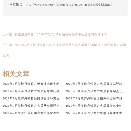
本页链接：
http://www.vacheronfw.com/problems/changsha/30252.html
河南省郑州市二七区民主路10号华润大厦29层2905室江诗丹顿售后服务中心（需提前预约）
河南省周口市川汇区七一路江诗丹顿售后服务中心（需提前预约）
河南省驻马店市驿城区乐山大道与置地大道交叉口江诗丹顿售后服务中心（需提前预约）
湖北省鄂州市鄂城区文星大道江诗丹顿售后服务中心（需提前预约）
上一篇:
权威消息来源：2026年7月江诗丹顿维修保养中心迁址与新增详情
湖北省黄冈市黄州区赤壁大道江诗丹顿售后服务中心（需提前预约）
下一篇:
2026年7月江诗丹顿官方售后保养中心及维修点最新分布情况（搬迁新开）详细
湖北省黄石市黄石港区武汉路江诗丹顿售后服务中心（需提前预约）
湖北省荆门市东宝中天街步行街江诗丹顿售后服务中心（需提前预约）
说明
湖北省荆州市荆州区荆中路江诗丹顿售后服务中心（需提前预约）
湖北省十堰市茅箭区人民北路江诗丹顿售后服务中心（需提前预约）
相关文章
湖北省随州市曾都区青年路江诗丹顿售后服务中心（需提前预约）
2026年8月江诗丹顿官方维修保养服务站点地址变动补充全纪录最终版内容公开
2026年8月江诗丹顿官方售后服务站迁移与新店开业温馨提示
湖北省咸宁市咸安区长安大道江诗丹顿售后服务中心（需提前预约）
2026年8月江诗丹顿官方售后服务中心变动补充速查（迁址+新增）
2026年8月江诗丹顿官方售后服务站点迁址及新开总表
湖北省襄阳市樊城区长虹路与人民路交叉口江诗丹顿售后服务中心（需提前预约）
2026年8月江诗丹顿售后网点官方补充更新第五版（含搬迁与新开店）
2026年8月江诗丹顿官方服务中心保养维修网点搬迁新增告示文件内容
湖北省孝感市孝南区复兴大道江诗丹顿售后服务中心（需提前预约）
2026年7月江诗丹顿官方售后网点搬迁与新设完整公告
2026年7月江诗丹顿官方售后服务点变动速递（迁移+新开）
湖北省宜昌市西陵区夷陵大道与港窑路江诗丹顿售后服务中心（需提前预约）
2026年7月关于江诗丹顿官方维修保养中心网点搬迁新增的正式文件内容全面公开
2026年7月江诗丹顿官方维修保养服务中心搬迁与新增完整详解
湖南省常德市武陵区人民路江诗丹顿售后服务中心（需提前预约）
湖南省郴州市北湖区国庆北路江诗丹顿售后服务中心（需提前预约）