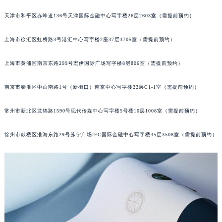
重庆市江北区观音桥步行街2号融恒时代广场写字楼9层902室（需提前预约）
天津市和平区赤峰道136号天津国际金融中心写字楼26层2603室（需提前预约）
长沙市芙蓉区定王台街道建湘路393号世茂环球金融中心写字楼（芙蓉广场）10层13室（需提前预约）
郑州市二七区铭功路10号华润大厦写字楼29层2905室（需提前预约）
上海市徐汇区虹桥路3号港汇中心写字楼2座37层3705室（需提前预约）
太原市迎泽区解放路15号亨得利名表服务中心（品牌授权店）3层整层（需提前预约）
上海市黄浦区南京东路299号宏伊国际广场写字楼8层806室（需提前预约）
沈阳市沈河区中街路137号亨得利名表服务中心（品牌授权店）1层整层（需提前预约）
沈阳市沈河区中街路83号亨得利名表服务中心（品牌授权店）1层整层（需提前预约）
南京市秦淮区中山南路1号（新街口）南京中心写字楼22层C1-1室（需提前预约）
乌鲁木齐市天山区红山路26号时代广场（CCMALL）C座17层17-B（需提前预约）
温州市鹿城区锦绣路1067号置信广场10层1015室（需提前预约）
常州市新北区龙锦路1590号现代传媒中心写字楼5号楼10层1008室（需提前预约）
哈尔滨市道里区友谊西路600号富力中心T2座写字楼29层03室（需提前预约）
大连市中山区人民路15号国际金融大厦7层G室（需提前预约）
徐州市鼓楼区淮海东路29号苏宁广场IFC国际金融中心写字楼35层3508室（需提前预约）
佛山市禅城区季华五路57号万科金融中心C座12层1205室（需提前预约）
东莞市东城街道鸿福东路1号民盈国贸中心T1写字楼9层907室（需提前预约）
无锡市梁溪区人民中路139号恒隆广场写字楼1座11层1104室（需提前预约）
南通市崇川区工农路57号圆融广场写字楼16层1603室（需提前预约）
苏州市苏州工业园区星港街199号苏州中心办公楼C座22层08室（需提前预约）
武汉市江汉区解放大道686号世界贸易大厦38层09室（需提前预约）