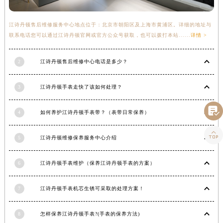
青海省海东市乐都区滨河路江诗丹顿售后服务中心（需提前预约）
青海省海南藏族自治州共和县青海湖大街江诗丹顿售后服务中心（需提前预约）
江诗丹顿售后维修服务中心地点位于：北京市朝阳区及上海市黄浦区。详细的地址与
联系电话您可以通过江诗丹顿官网或官方公众号获取，也可以拨打本站......
详情 >
青海省海西蒙古族藏族自治州德令哈市柴达木路江诗丹顿售后服务中心（需提前预约）
青海省黄南藏族自治州同仁市德合隆路江诗丹顿售后服务中心（需提前预约）
2
江诗丹顿售后维修中心电话是多少？
青海省西宁市城西区海湖新区西关大道江诗丹顿售后服务中心（需提前预约）
青海省玉树藏族自治州结古镇胜利路江诗丹顿售后服务中心（需提前预约）
3
江诗丹顿手表走快了该如何处理？
陕西省安康市汉滨区金州路江诗丹顿售后服务中心（需提前预约）
陕西省宝鸡市渭滨区经二路江诗丹顿售后服务中心（需提前预约）

4
如何养护江诗丹顿手表带？（表带日常保养）
陕西省汉中市汉台区北大街江诗丹顿售后服务中心（需提前预约）

陕西省商洛市商州区州城街江诗丹顿售后服务中心（需提前预约）
5
江诗丹顿维修保养服务中心介绍
陕西省铜川市王益区红旗街江诗丹顿售后服务中心（需提前预约）
陕西省渭南市临渭区东风大街江诗丹顿售后服务中心（需提前预约）
6
江诗丹顿手表维护（保养江诗丹顿手表的方案）
陕西省咸阳市秦都区沣西新城统一西路与白马河路交汇处江诗丹顿售后服务中心（需提前预约）
7
江诗丹顿手表机芯生锈可采取的处理方案！
陕西省延安市宝塔区中心街江诗丹顿售后服务中心（需提前预约）
陕西省榆林市榆阳区长兴路江诗丹顿售后服务中心（需提前预约）
8
怎样保养江诗丹顿手表?(手表的保养方法)
新疆维吾尔自治区阿克苏市东大街江诗丹顿售后服务中心（需提前预约）