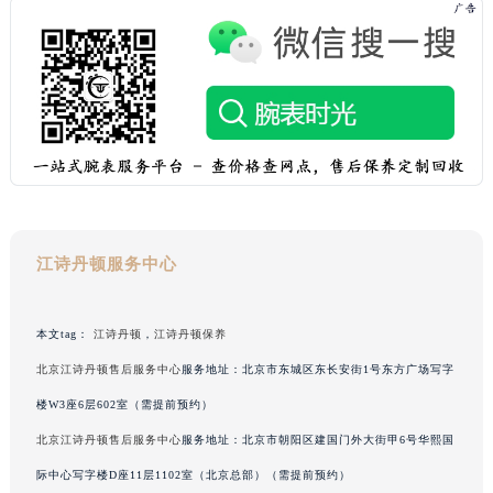
广西壮族自治区来宾市兴宾区桂中大道江诗丹顿售后服务中心（需提前预约）
广西壮族自治区柳州市城中区中山中路江诗丹顿售后服务中心（需提前预约）
广西壮族自治区钦州市钦南区金海湾东大街江诗丹顿售后服务中心（需提前预约）
广西壮族自治区梧州市万秀区龙湖镇高旺路江诗丹顿售后服务中心（需提前预约）
广西壮族自治区玉林市玉州区金玉路江诗丹顿售后服务中心（需提前预约）
海南省儋州市儋州市那大镇兰洋北路江诗丹顿售后服务中心（需提前预约）
海南省东方市八所镇解放西路江诗丹顿售后服务中心（需提前预约）
海南省琼海市嘉积镇东风路江诗丹顿售后服务中心（需提前预约）
江诗丹顿服务中心
海南省三沙市西沙区西沙群岛永兴岛北京路江诗丹顿售后服务中心（需提前预约）
海南省三亚市吉阳区迎宾路江诗丹顿售后服务中心（需提前预约）
海南省万宁市万城镇解放路江诗丹顿售后服务中心（需提前预约）
本文tag：
江诗丹顿
，
江诗丹顿保养
海南省文昌市文城镇教育东路江诗丹顿售后服务中心（需提前预约）
北京江诗丹顿售后服务中心
服务地址：北京市东城区东长安街1号东方广场写字
海南省五指山市通什镇三月三大道江诗丹顿售后服务中心（需提前预约）
楼W3座6层602室（需提前预约）
香港特别行政区尖沙咀区油尖旺区广东道江诗丹顿售后服务中心（需提前预约）
北京江诗丹顿售后服务中心
服务地址：北京市朝阳区建国门外大街甲6号华熙国
香港特别行政区金钟区中西区金钟道江诗丹顿售后服务中心（需提前预约）
际中心写字楼D座11层1102室（北京总部）（需提前预约）
香港特别行政区九龙区油尖旺区弥敦道江诗丹顿售后服务中心（需提前预约）