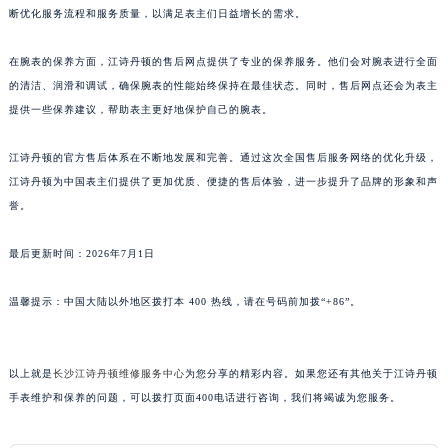
断优化服务流程和服务质量，以满足表主们日益增长的需求。
广东省汕头市龙湖区长平路江诗丹顿售后服务中心（需提前预约）
广东省汕尾市城区香洲街道园林社区翠园街江诗丹顿售后服务中心（需提前预约）
在腕表的保养方面，江诗丹顿的售后网点提供了专业的保养服务。他们会对腕表进行全面
广东省韶关市武江区芙蓉新区与老城中心交汇处江诗丹顿售后服务中心（需提前预约）
的清洁、润滑和调试，确保腕表的性能始终保持在最佳状态。同时，售后网点还会为表主
广东省深圳市罗湖区深南东路5001号华润大厦17层1701室江诗丹顿售后服务中心（需提前预约）
提供一些保养建议，帮助表主更好地保护自己的腕表。
广东省阳江市江城区东风一路江诗丹顿售后服务中心（需提前预约）
江诗丹顿的官方售后体系在不断地发展和完善。通过这次全国售后服务网络的优化升级，
广东省云浮市云城区金山路江诗丹顿售后服务中心（需提前预约）
江诗丹顿为中国表主们提供了更加优质、便捷的售后体验，进一步提升了品牌的形象和声
广东省湛江市赤坎区观海北路江诗丹顿售后服务中心（需提前预约）
誉。
广东省肇庆市端州区信安大道与砚都大道交汇处江诗丹顿售后服务中心（需提前预约）
广西壮族自治区百色市右江区中山二路江诗丹顿售后服务中心（需提前预约）
最后更新时间：2026年7月1日
广西壮族自治区北海市海城区北京路江诗丹顿售后服务中心（需提前预约）
广西壮族自治区崇左市江州区石景林街道友谊大道与丽川路交汇处江诗丹顿售后服务中心（需提前预约）
温馨提示：中国大陆以外地区拨打本 400 热线，请在号码前加拨“+86”。
广西壮族自治区防城港市港口区金花茶大道江诗丹顿售后服务中心（需提前预约）
广西壮族自治区贵港市港北区港城街道布山大道与仙衣路交叉口江诗丹顿售后服务中心（需提前预约）
以上就是
长沙江诗丹顿维修服务中心
为您分享的精彩内容。如果您还有其他关于江诗丹顿
广西壮族自治区桂林市秀峰区红岭路江诗丹顿售后服务中心（需提前预约）
手表维护和保养的问题，可以拨打页面400电话进行咨询，我们将竭诚为您服务。
广西壮族自治区河池市金城江区金城江街道朝阳路江诗丹顿售后服务中心（需提前预约）
广西壮族自治区贺州市八步区城东街道灵峰南路江诗丹顿售后服务中心（需提前预约）