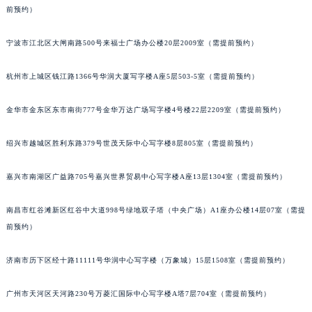
前预约）
黑龙江省大庆市萨尔图区会战大街江诗丹顿售后服务中心（需提前预约）
黑龙江省鹤岗市向阳区红军路江诗丹顿售后服务中心（需提前预约）
宁波市江北区大闸南路500号来福士广场办公楼20层2009室（需提前预约）
黑龙江省黑河市爱辉区中央街江诗丹顿售后服务中心（需提前预约）
黑龙江省鸡西市鸡冠区红军路江诗丹顿售后服务中心（需提前预约）
杭州市上城区钱江路1366号华润大厦写字楼A座5层503-5室（需提前预约）
黑龙江省佳木斯市向阳区长安路江诗丹顿售后服务中心（需提前预约）
金华市金东区东市南街777号金华万达广场写字楼4号楼22层2209室（需提前预约）
黑龙江省牡丹江市东安区太平路江诗丹顿售后服务中心（需提前预约）
黑龙江省七台河市桃山区大同街江诗丹顿售后服务中心（需提前预约）
绍兴市越城区胜利东路379号世茂天际中心写字楼8层805室（需提前预约）
黑龙江省齐齐哈尔市龙沙区龙华路江诗丹顿售后服务中心（需提前预约）
黑龙江省双鸭山市尖山区新兴大街江诗丹顿售后服务中心（需提前预约）
嘉兴市南湖区广益路705号嘉兴世界贸易中心写字楼A座13层1304室（需提前预约）
黑龙江省绥化市北林区新华街与康庄路交叉口江诗丹顿售后服务中心（需提前预约）
黑龙江省伊春市伊美区通河路江诗丹顿售后服务中心（需提前预约）
南昌市红谷滩新区红谷中大道998号绿地双子塔（中央广场）A1座办公楼14层07室（需提
前预约）
吉林省白城市洮北区明仁南街江诗丹顿售后服务中心（需提前预约）
吉林省白山市浑江区浑江大街江诗丹顿售后服务中心（需提前预约）
济南市历下区经十路11111号华润中心写字楼（万象城）15层1508室（需提前预约）
吉林省吉林市船营区河南街江诗丹顿售后服务中心（需提前预约）
吉林省辽源市龙山区人民大街江诗丹顿售后服务中心（需提前预约）
广州市天河区天河路230号万菱汇国际中心写字楼A塔7层704室（需提前预约）
吉林省梅河口市新华街道梅河大街江诗丹顿售后服务中心（需提前预约）