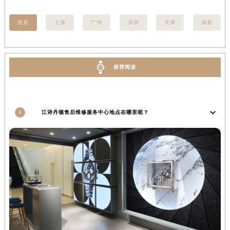
甘肃省金昌市金川区北京路江诗丹顿售后服务中心（需提前预约）
北京
上海
广州
深圳
天津
成都
甘肃省酒泉市肃州区西大街江诗丹顿售后服务中心（需提前预约）
甘肃省临夏市城南街道团结路江诗丹顿售后服务中心（需提前预约）
甘肃省陇南市武都区人民路江诗丹顿售后服务中心（需提前预约）
推荐阅读
甘肃省平凉市崆峒区西大街江诗丹顿售后服务中心（需提前预约）
甘肃省庆阳市西峰区南大街江诗丹顿售后服务中心（需提前预约）
甘肃省天水市秦州区民主路江诗丹顿售后服务中心（需提前预约）
甘肃省武威市凉州区迎宾路江诗丹顿售后服务中心（需提前预约）
1
江诗丹顿售后维修服务中心地点在哪里呢？
甘肃省张掖市甘州区民乐北路江诗丹顿售后服务中心（需提前预约）
宁夏回族自治区固原市原州区文化街江诗丹顿售后服务中心（需提前预约）
宁夏回族自治区石嘴山市大武口区贺兰山路江诗丹顿售后服务中心（需提前预约）
宁夏回族自治区吴忠市利通区开元大道江诗丹顿售后服务中心（需提前预约）
宁夏回族自治区银川市兴庆区新华东路97号新百中心C馆一层C1-18号商铺江诗丹顿售后服务中心（需提前预约）
宁夏回族自治区中卫市沙坡头区鼓楼东街江诗丹顿售后服务中心（需提前预约）
青海省果洛藏族自治州玛沁县团结路江诗丹顿售后服务中心（需提前预约）
青海省海北藏族自治州海晏县将军路江诗丹顿售后服务中心（需提前预约）