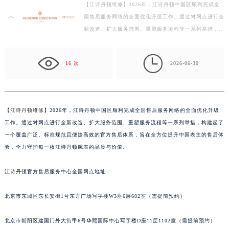
【江诗丹顿维修】2026年，江诗丹顿中国区顺利完成全
盐城市盐都区世纪大道5号盐城金融城写字楼1号楼16层1604室（需提前预约）
国售后服务网络的全面优化升级工作。通过对网点进行全
泰州市海陵区永定东路399号置地商务中心东塔写字楼（华润万象城）17层1706室（需提前预约）
新改造、扩大服务范围、重塑服务流程等一系列举措，构
宁波市江北区大闸南路500号来福士广场办公楼20层2009室（需提前预约）
建起了一个覆盖广泛、标准规范且便捷高效的官方售后
杭州市上城区钱江路1366号华润大厦写字楼A座5层503-5室（需提前预约）
体…

16 次
2026-06-30
金华市金东区东市南街777号金华万达广场写字楼4号楼22层2209室（需提前预约）
绍兴市越城区胜利东路379号世茂天际中心写字楼8层805室（需提前预约）
嘉兴市南湖区广益路705号嘉兴世界贸易中心写字楼A座13层1304室（需提前预约）
南昌市红谷滩新区红谷中大道998号绿地双子塔（中央广场）A1座办公楼14层07室（需提前预约）
【
江诗丹顿维修
】2026年，江诗丹顿中国区顺利完成全国售后服务网络的全面优化升级
工作。通过对网点进行全新改造、扩大服务范围、重塑服务流程等一系列举措，构建起了
济南市历下区经十路11111号华润中心写字楼（万象城）15层1508室（需提前预约）
一个覆盖广泛、标准规范且便捷高效的官方售后体系，旨在全方位提升中国表主的售后体
广州市天河区天河路230号万菱汇国际中心写字楼A塔7层704室（需提前预约）
验，全力守护每一枚江诗丹顿腕表的品质与价值。
广州市越秀区环市东路371-375号世界贸易中心大厦南塔写字楼15层07室（需提前预约）
深圳市罗湖区深南东路5001号华润大厦写字楼17层1701室（需提前预约）
江诗丹顿官方售后服务中心全国网点地址：
惠州市惠城区江北文昌一路7号华贸大厦写字楼1座30层05室（需提前预约）
厦门市思明区湖滨东路95号华润大厦写字楼B座11层1104室（需提前预约）
北京市东城区东长安街1号东方广场写字楼W3座6层602室（需提前预约）
福州市鼓楼区五四路128-1号恒力城写字楼15层03室（需提前预约）
北京市朝阳区建国门外大街甲6号华熙国际中心写字楼D座11层1102室（需提前预约）
成都市锦江区人民东路6号SAC东原中心写字楼24层2406B室（需提前预约）