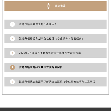
新疆维吾尔自治区库车市库车市文化东路江诗丹顿售后服务中心（需提前预约）
随机推荐
新疆维吾尔自治区库尔勒市库尔勒市人民东路江诗丹顿售后服务中心（需提前预约）
新疆维吾尔自治区奎屯市团结西街江诗丹顿售后服务中心（需提前预约）
1
江诗丹顿手表停走是什么原因？
新疆维吾尔自治区昆玉市昆泉街江诗丹顿售后服务中心（需提前预约）
新疆维吾尔自治区沙湾市三道河子镇世纪大道南路江诗丹顿售后服务中心（需提前预约）
2
江诗丹顿外观有划痕怎么处理（专业保养与修复指南）
新疆维吾尔自治区石河子市北二路江诗丹顿售后服务中心（需提前预约）
新疆维吾尔自治区双河市光明路江诗丹顿售后服务中心（需提前预约）
3
2026年6月江诗丹顿官方售后点迁移并增设新点指南
新疆维吾尔自治区塔城市塔城地区闻琴路江诗丹顿售后服务中心（需提前预约）
新疆维吾尔自治区铁门关市兴疆路江诗丹顿售后服务中心（需提前预约）
新疆维吾尔自治区图木舒克市图木舒克市中兴街江诗丹顿售后服务中心（需提前预约）
4
江诗丹顿表针掉了处理方法深度解析
新疆维吾尔自治区吐鲁番市高昌区文化中路文化中路江诗丹顿售后服务中心（需提前预约）
新疆维吾尔自治区乌苏市乌鲁木齐北路江诗丹顿售后服务中心（需提前预约）
5
江诗丹顿腕表表蒙子坏解决办法汇总（专业维修技巧与注意事项）
新疆维吾尔自治区五家渠市长征西街江诗丹顿售后服务中心（需提前预约）
新疆维吾尔自治区新星市东风路江诗丹顿售后服务中心（需提前预约）
新疆维吾尔自治区伊宁市解放西路江诗丹顿售后服务中心（需提前预约）
贵州省安顺市西秀区中华南路江诗丹顿售后服务中心（需提前预约）