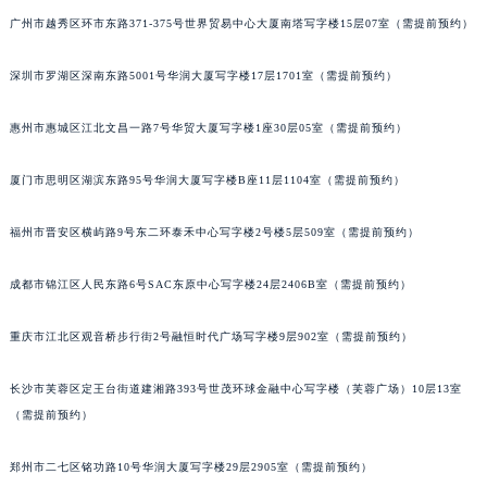
吉林省四平市铁东区紫气大路与南九经街交汇处江诗丹顿售后服务中心（需提前预约）
广州市越秀区环市东路371-375号世界贸易中心大厦南塔写字楼15层07室（需提前预约）
吉林省松原市宁江区五环大街江诗丹顿售后服务中心（需提前预约）
深圳市罗湖区深南东路5001号华润大厦写字楼17层1701室（需提前预约）
吉林省通化市东昌区环通乡江南大街江诗丹顿售后服务中心（需提前预约）
吉林省延边市延吉市解放路江诗丹顿售后服务中心（需提前预约）
惠州市惠城区江北文昌一路7号华贸大厦写字楼1座30层05室（需提前预约）
辽宁省鞍山市铁东区站前街江诗丹顿售后服务中心（需提前预约）
辽宁省本溪市平山区胜利路江诗丹顿售后服务中心（需提前预约）
厦门市思明区湖滨东路95号华润大厦写字楼B座11层1104室（需提前预约）
辽宁省朝阳市双塔区新华路江诗丹顿售后服务中心（需提前预约）
福州市晋安区横屿路9号东二环泰禾中心写字楼2号楼5层509室（需提前预约）
辽宁省丹东市振兴区七经街江诗丹顿售后服务中心（需提前预约）
辽宁省抚顺市新抚区东一路江诗丹顿售后服务中心（需提前预约）
成都市锦江区人民东路6号SAC东原中心写字楼24层2406B室（需提前预约）
辽宁省阜新市海州区解放大街江诗丹顿售后服务中心（需提前预约）
辽宁省葫芦岛市连山区中央路江诗丹顿售后服务中心（需提前预约）
重庆市江北区观音桥步行街2号融恒时代广场写字楼9层902室（需提前预约）
辽宁省锦州市古塔区中央大街江诗丹顿售后服务中心（需提前预约）
辽宁省辽阳市白塔区新运大街江诗丹顿售后服务中心（需提前预约）
长沙市芙蓉区定王台街道建湘路393号世茂环球金融中心写字楼（芙蓉广场）10层13室
（需提前预约）
辽宁省盘锦市兴隆台区石油大街江诗丹顿售后服务中心（需提前预约）
辽宁省铁岭市银州区南马路江诗丹顿售后服务中心（需提前预约）
郑州市二七区铭功路10号华润大厦写字楼29层2905室（需提前预约）
辽宁省营口市站前区市府路与渤海大街交叉口江诗丹顿售后服务中心（需提前预约）