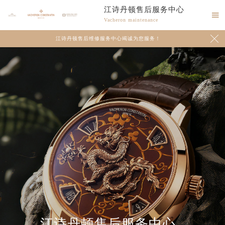
江诗丹顿售后服务中心

Vacheron maintenance

江诗丹顿售后维修服务中心竭诚为您服务！
2026年8月江诗丹顿中国区售后服务网络优化升级公告
2026年8月江诗丹顿全国官方售后客户服务热线：400-882-9682
江诗丹顿官方全国统一服务热线400-882-9682，服务覆盖中国大陆、香港、澳门、台湾全部区域（非大陆需加拨“+86”）
2026年8月江诗丹顿售后服务中心最新网点地址：
北京市朝阳区建国门外大街甲6号华熙国际中心写字楼D座11层1102室（北京总部）（需提前预约）
北京市东城区东长安街1号东方广场写字楼W3座6层602室（需提前预约）
天津市和平区赤峰道136号天津国际金融中心写字楼26层2603室（需提前预约）
江诗丹顿售后服务中心
上海市徐汇区虹桥路3号港汇中心写字楼2座37层3705室（需提前预约）