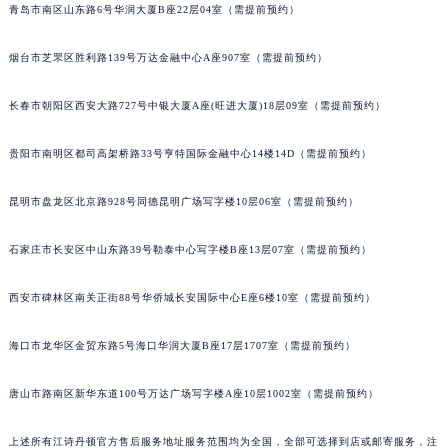
青岛市南区山东路6号华润大厦B座22层04室（需提前预约）
福建省龙岩市新罗区九一南路江诗丹顿售后服务中心（需提前预约）
福建省南平市建阳区人民西路江诗丹顿售后服务中心（需提前预约）
烟台市芝罘区胜利路139号万达金融中心A座907室（需提前预约）
福建省宁德市蕉城区天湖东路江诗丹顿售后服务中心（需提前预约）
福建省莆田市城厢区霞林街道荔华东大道江诗丹顿售后服务中心（需提前预约）
长春市朝阳区西安大路727号中银大厦A座(旺进大厦)18层09室（需提前预约）
福建省三明市三元区东乾二路江诗丹顿售后服务中心（需提前预约）
贵阳市南明区都司高架桥路33号亨特国际金融中心14楼14D（需提前预约）
福建省漳州市龙文区步港路江诗丹顿售后服务中心（需提前预约）
江苏省常州市新北区龙锦路1590号现代传媒中心5号楼10层1008室江诗丹顿售后服务中心（需提前预约）
昆明市盘龙区北京路928号同德昆明广场写字楼10层06室（需提前预约）
江苏省淮安市清江浦区淮海北路江诗丹顿售后服务中心（需提前预约）
江苏省连云港市海州区通灌北路江诗丹顿售后服务中心（需提前预约）
石家庄市长安区中山东路39号勒泰中心写字楼B座13层07室（需提前预约）
江苏省南京市秦淮区中山南路1号南京中心22层22-C1-C3室江诗丹顿售后服务中心（需提前预约）
西安市碑林区南关正街88号华侨城长安国际中心E座6楼10室（需提前预约）
江苏省宿迁市宿城区西湖路江诗丹顿售后服务中心（需提前预约）
江苏省泰州市海陵区永定东路399号置地商务中心东塔（华润万象城）17层1706室江诗丹顿售后服务中心（需提前预约）
海口市龙华区金贸东路5号海口华润大厦B座17层1707室（需提前预约）
江苏省徐州市鼓楼区淮海东路29号苏宁广场IFC国际金融中心35层3508室江诗丹顿售后服务中心（需提前预约）
江苏省盐城市盐都区世纪大道5号盐城金融城写字楼1号楼16层1604室江诗丹顿售后服务中心（需提前预约）
唐山市路南区新华东道100号万达广场写字楼A座10层1002室（需提前预约）
江苏省扬州市邗江区国展路29号星耀天地写字楼1号楼18层1803室江诗丹顿售后服务中心（需提前预约）
江苏省镇江市京口区中山东路江诗丹顿售后服务中心（需提前预约）
上述所有江诗丹顿官方售后服务地址服务范围均为全国，全部可选择到店或邮寄服务，注