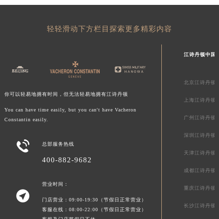
四川省甘孜州市康定市情歌广场、箭炉街江诗丹顿售后服务中心（需提前预约）
四川省广安市广安区建安南路江诗丹顿售后服务中心（需提前预约）
轻轻滑动下方栏目探索更多精彩内容
四川省广元市利州区老城南北街、东大街江诗丹顿售后服务中心（需提前预约）
四川省乐山市市中区嘉定中路江诗丹顿售后服务中心（需提前预约）
江诗丹顿中国
四川省凉山州市西昌市大巷口下街江诗丹顿售后服务中心（需提前预约）
四川省泸州市江阳区治平路江诗丹顿售后服务中心（需提前预约）
北京江诗丹顿
四川省眉山市东坡区三苏路江诗丹顿售后服务中心（需提前预约）
你可以轻易地拥有时间，但无法轻易地拥有江诗丹顿
上海江诗丹顿
四川省绵阳市涪城区翠花街江诗丹顿售后服务中心（需提前预约）
You can have time easily, but you can't have Vacheron
广州江诗丹顿
四川省南充市高坪区江东大道江诗丹顿售后服务中心（需提前预约）
Constantin easily.
四川省内江市东兴区汉安大道江诗丹顿售后服务中心（需提前预约）
深圳江诗丹顿

总部服务热线
四川省攀枝花市东区三线大道北段江诗丹顿售后服务中心（需提前预约）
天津江诗丹顿
400-882-9682
四川省遂宁市船山区香林南路江诗丹顿售后服务中心（需提前预约）
成都江诗丹顿
四川省雅安市雨城区熊猫大道江诗丹顿售后服务中心（需提前预约）
营业时间：
四川省宜宾市翠屏区长翠路江诗丹顿售后服务中心（需提前预约）
重庆江诗丹顿

门店营业：09:00-19:30（节假日正常营业）
四川省资阳市雁江区滨江大道一段与和平南路江诗丹顿售后服务中心（需提前预约）
长沙江诗丹顿
客服在线：08:00-22:00（节假日正常营业）
四川省自贡市自流井区华商北路江诗丹顿售后服务中心（需提前预约）