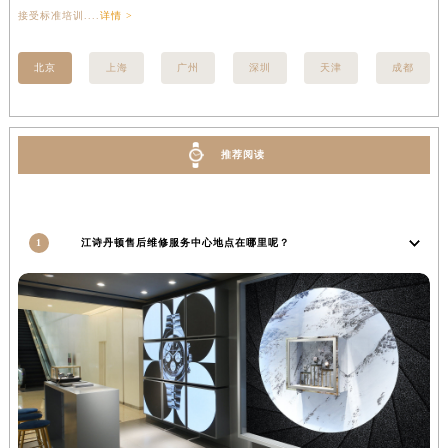
接受标准培训....
详情 >
宁夏回族自治区吴忠市利通区开元大道江诗丹顿售后服务中心（需提前预约）
宁夏回族自治区银川市兴庆区新华东路97号新百中心C馆一层C1-18号商铺江诗丹顿售后服务中心（需提前预约）
北京
上海
广州
深圳
天津
成都
宁夏回族自治区中卫市沙坡头区鼓楼东街江诗丹顿售后服务中心（需提前预约）
青海省果洛藏族自治州玛沁县团结路江诗丹顿售后服务中心（需提前预约）
青海省海北藏族自治州海晏县将军路江诗丹顿售后服务中心（需提前预约）
推荐阅读
青海省海东市乐都区滨河路江诗丹顿售后服务中心（需提前预约）
青海省海南藏族自治州共和县青海湖大街江诗丹顿售后服务中心（需提前预约）
青海省海西蒙古族藏族自治州德令哈市柴达木路江诗丹顿售后服务中心（需提前预约）
1
江诗丹顿售后维修服务中心地点在哪里呢？
青海省黄南藏族自治州同仁市德合隆路江诗丹顿售后服务中心（需提前预约）
青海省西宁市城西区海湖新区西关大道江诗丹顿售后服务中心（需提前预约）
青海省玉树藏族自治州结古镇胜利路江诗丹顿售后服务中心（需提前预约）
陕西省安康市汉滨区金州路江诗丹顿售后服务中心（需提前预约）
陕西省宝鸡市渭滨区经二路江诗丹顿售后服务中心（需提前预约）
陕西省汉中市汉台区北大街江诗丹顿售后服务中心（需提前预约）
陕西省商洛市商州区州城街江诗丹顿售后服务中心（需提前预约）
陕西省铜川市王益区红旗街江诗丹顿售后服务中心（需提前预约）