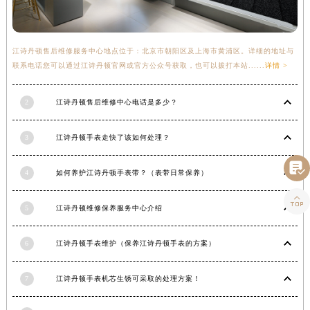
陕西省渭南市临渭区东风大街江诗丹顿售后服务中心（需提前预约）
陕西省咸阳市秦都区沣西新城统一西路与白马河路交汇处江诗丹顿售后服务中心（需提前预约）
江诗丹顿售后维修服务中心地点位于：北京市朝阳区及上海市黄浦区。详细的地址与
陕西省延安市宝塔区中心街江诗丹顿售后服务中心（需提前预约）
联系电话您可以通过江诗丹顿官网或官方公众号获取，也可以拨打本站......
详情 >
陕西省榆林市榆阳区长兴路江诗丹顿售后服务中心（需提前预约）
新疆维吾尔自治区阿克苏市东大街江诗丹顿售后服务中心（需提前预约）
2
江诗丹顿售后维修中心电话是多少？
新疆维吾尔自治区阿拉尔市胜利大道江诗丹顿售后服务中心（需提前预约）
新疆维吾尔自治区阿拉山口市友好路江诗丹顿售后服务中心（需提前预约）
3
江诗丹顿手表走快了该如何处理？
新疆维吾尔自治区阿勒泰市解放路江诗丹顿售后服务中心（需提前预约）

新疆维吾尔自治区阿图什市光明路江诗丹顿售后服务中心（需提前预约）
4
如何养护江诗丹顿手表带？（表带日常保养）
新疆维吾尔自治区白杨市军垦路江诗丹顿售后服务中心（需提前预约）

新疆维吾尔自治区北屯市团结路江诗丹顿售后服务中心（需提前预约）
5
江诗丹顿维修保养服务中心介绍
新疆维吾尔自治区博乐市博乐市北京路江诗丹顿售后服务中心（需提前预约）
6
江诗丹顿手表维护（保养江诗丹顿手表的方案）
新疆维吾尔自治区昌吉市延安北路江诗丹顿售后服务中心（需提前预约）
新疆维吾尔自治区阜康市博峰路江诗丹顿售后服务中心（需提前预约）
7
江诗丹顿手表机芯生锈可采取的处理方案！
新疆维吾尔自治区哈密市伊州区建国北路江诗丹顿售后服务中心（需提前预约）
新疆维吾尔自治区和田市和田市北京西路江诗丹顿售后服务中心（需提前预约）