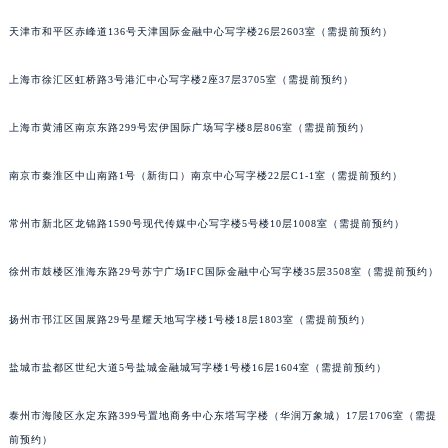
东莞市东城街道鸿福东路1号民盈国贸中心T1写字楼9层907室（需提前预约）
天津市和平区赤峰道136号天津国际金融中心写字楼26层2603室（需提前预约）
无锡市梁溪区人民中路139号恒隆广场写字楼1座11层1104室（需提前预约）
南通市崇川区工农路57号圆融广场写字楼16层1603室（需提前预约）
上海市徐汇区虹桥路3号港汇中心写字楼2座37层3705室（需提前预约）
苏州市苏州工业园区星港街199号苏州中心办公楼C座22层08室（需提前预约）
上海市黄浦区南京东路299号宏伊国际广场写字楼8层806室（需提前预约）
武汉市江汉区解放大道686号世界贸易大厦38层09室（需提前预约）
南宁市青秀区金湖路59号地王大厦12楼1224室（需提前预约）
南京市秦淮区中山南路1号（新街口）南京中心写字楼22层C1-1室（需提前预约）
合肥市蜀山区潜山路111号万象城华润大厦B座12楼03室（需提前预约）
泉州市丰泽区宝洲路729号浦西万达中心写字楼A座7楼709室（需提前预约）
常州市新北区龙锦路1590号现代传媒中心写字楼5号楼10层1008室（需提前预约）
青岛市南区山东路6号华润大厦B座22层04室（需提前预约）
烟台市芝罘区胜利路139号万达金融中心A座907室（需提前预约）
徐州市鼓楼区淮海东路29号苏宁广场IFC国际金融中心写字楼35层3508室（需提前预约）
长春市朝阳区西安大路727号中银大厦A座(旺进大厦)18层09室（需提前预约）
扬州市邗江区国展路29号星耀天地写字楼1号楼18层1803室（需提前预约）
贵阳市南明区都司高架桥路33号亨特国际金融中心14楼14D（需提前预约）
昆明市盘龙区北京路928号同德昆明广场写字楼10层06室（需提前预约）
盐城市盐都区世纪大道5号盐城金融城写字楼1号楼16层1604室（需提前预约）
石家庄市长安区中山东路39号勒泰中心写字楼B座13层07室（需提前预约）
西安市碑林区南关正街88号华侨城长安国际中心E座6楼10室（需提前预约）
泰州市海陵区永定东路399号置地商务中心东塔写字楼（华润万象城）17层1706室（需提
海口市龙华区金贸东路5号海口华润大厦B座17层1707室（需提前预约）
前预约）