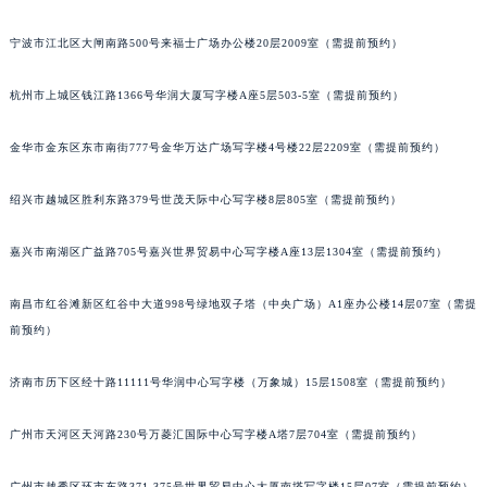
唐山市路南区新华东道100号万达广场写字楼A座10层1002室（需提前预约）
宁波市江北区大闸南路500号来福士广场办公楼20层2009室（需提前预约）
台州市椒江区东海大道1800号腾达中心东1幢20楼2002室（需提前预约）
内蒙古自治区呼和浩特市玉泉区大学西街70号华润万象城写字楼（鄂尔多斯大厦）23层2326室（需提前预约）
杭州市上城区钱江路1366号华润大厦写字楼A座5层503-5室（需提前预约）
甘肃省兰州市七里河区西津西路16号兰州中心写字楼21层2102室（需提前预约）
重庆市解放碑渝中区民权路28号英利国际金融中心写字楼20层01室（需提前预约）
金华市金东区东市南街777号金华万达广场写字楼4号楼22层2209室（需提前预约）
黑龙江省大庆市萨尔图区会战大街江诗丹顿售后服务中心（需提前预约）
绍兴市越城区胜利东路379号世茂天际中心写字楼8层805室（需提前预约）
黑龙江省鹤岗市向阳区红军路江诗丹顿售后服务中心（需提前预约）
黑龙江省黑河市爱辉区中央街江诗丹顿售后服务中心（需提前预约）
嘉兴市南湖区广益路705号嘉兴世界贸易中心写字楼A座13层1304室（需提前预约）
黑龙江省鸡西市鸡冠区红军路江诗丹顿售后服务中心（需提前预约）
黑龙江省佳木斯市向阳区长安路江诗丹顿售后服务中心（需提前预约）
南昌市红谷滩新区红谷中大道998号绿地双子塔（中央广场）A1座办公楼14层07室（需提
黑龙江省牡丹江市东安区太平路江诗丹顿售后服务中心（需提前预约）
前预约）
黑龙江省七台河市桃山区大同街江诗丹顿售后服务中心（需提前预约）
济南市历下区经十路11111号华润中心写字楼（万象城）15层1508室（需提前预约）
黑龙江省齐齐哈尔市龙沙区龙华路江诗丹顿售后服务中心（需提前预约）
黑龙江省双鸭山市尖山区新兴大街江诗丹顿售后服务中心（需提前预约）
广州市天河区天河路230号万菱汇国际中心写字楼A塔7层704室（需提前预约）
黑龙江省绥化市北林区新华街与康庄路交叉口江诗丹顿售后服务中心（需提前预约）
黑龙江省伊春市伊美区通河路江诗丹顿售后服务中心（需提前预约）
广州市越秀区环市东路371-375号世界贸易中心大厦南塔写字楼15层07室（需提前预约）