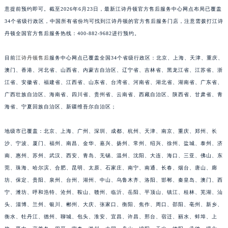
意提前预约即可。截至2026年6月23日，最新江诗丹顿官方售后服务中心网点布局已覆盖
江西省抚州市临川区赣东大道江诗丹顿售后服务中心（需提前预约）
34个省级行政区，中国所有省份均可找到江诗丹顿的官方售后服务门店，注意需拨打江诗
江西省赣州市章贡区文清路江诗丹顿售后服务中心（需提前预约）
丹顿全国官方售后服务热线：400-882-9682进行预约。
江西省吉安市吉州区井冈山大道江诗丹顿售后服务中心（需提前预约）
江西省景德镇市珠山区珠山中路江诗丹顿售后服务中心（需提前预约）
目前
江诗丹顿售后
服务中心网点已覆盖全国34个省级行政区：北京、上海、天津、重庆、
江西省九江市浔阳区浔阳路江诗丹顿售后服务中心（需提前预约）
澳门、香港、河北省、山西省、内蒙古自治区、辽宁省、吉林省、黑龙江省、江苏省、浙
江西省南昌市红谷滩新区红谷中大道998号绿地双子塔（中央广场）A1座办公楼14层1407室江诗丹顿售后服务中心（需提前预约）
江省、安徽省、福建省、江西省、山东省、台湾省、河南省、湖北省、湖南省、广东省、
广西壮族自治区、海南省、四川省、贵州省、云南省、西藏自治区、陕西省、甘肃省、青
江西省萍乡市安源区萍安北大道与康庄路交叉口江诗丹顿售后服务中心（需提前预约）
海省、宁夏回族自治区、新疆维吾尔自治区；
江西省上饶市信州区滨江西路江诗丹顿售后服务中心（需提前预约）
江西省新余市渝水区北湖西路江诗丹顿售后服务中心（需提前预约）
地级市已覆盖：北京、上海、广州、深圳、成都、杭州、天津、南京、重庆、郑州、长
江西省宜春市袁州区中山中路江诗丹顿售后服务中心（需提前预约）
沙、宁波、厦门、福州、南昌、金华、嘉兴、扬州、常州、绍兴、徐州、盐城、泰州、济
江西省鹰潭市月湖区胜利东路江诗丹顿售后服务中心（需提前预约）
南、惠州、苏州、武汉、西安、青岛、无锡、温州、沈阳、大连、海口、三亚、佛山、东
山东省德州市德城区东风中路江诗丹顿售后服务中心（需提前预约）
莞、珠海、哈尔滨、合肥、昆明、太原、石家庄、南宁、南通、长春、烟台、唐山、廊
坊、保定、贵阳、泉州、台州、湖州、中山、乌鲁木齐、洛阳、邯郸、秦皇岛、澳门、西
山东省东营市东营区济南路江诗丹顿售后服务中心（需提前预约）
宁、潍坊、呼和浩特、沧州、鞍山、赣州、临沂、岳阳、平顶山、镇江、桂林、芜湖、汕
山东省济南市历下区经十路11111号华润中心写字楼（万象城）15层1508室江诗丹顿售后服务中心（需提前预约）
头、淄博、兰州、银川、郴州、大庆、张家口、衡阳、焦作、周口、邵阳、亳州、新乡、
山东省济宁市任城区太白楼路江诗丹顿售后服务中心（需提前预约）
衡水、牡丹江、德州、聊城、包头、淮安、宜昌、许昌、邢台、宿迁、丽水、蚌埠、上
山东省莱芜市文化南路8号银座商城名表维修一楼名表维修江诗丹顿售后服务中心（需提前预约）