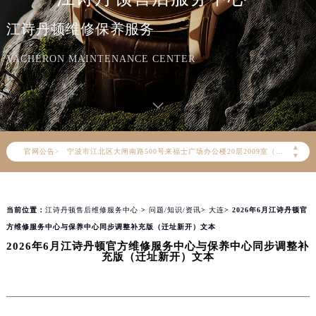
上海市黄浦区南京东路299号宏伊国际广场写字楼8层806室（需提前预约）
江诗丹顿维修保养服务
南京市秦淮区中山南路1号（新街口）南京中心写字楼22层C1-1室（需提前预约）
常州市新北区龙锦路1590号现代传媒中心写字楼5号楼10层1008室（需提前预约）
VACHERON MAINTENANCE CENTER
徐州市鼓楼区淮海东路29号苏宁广场IFC国际金融中心写字楼35层3508室（需提前预约）
扬州市邗江区国展路29号星耀天地写字楼1号楼18层1803室（需提前预约）
盐城市盐都区世纪大道5号盐城金融城写字楼1号楼16层1604室（需提前预约）
泰州市海陵区永定东路399号置地商务中心东塔写字楼（华润万象城）17层1706室（需提前预约）
▲
官网公告>
宁波市江北区大闸南路500号来福士广场办公楼20层2009室（需提前预约）
▼
杭州市上城区钱江路1366号华润大厦写字楼A座5层503-5室（需提前预约）
金华市金东区东市南街777号金华万达广场写字楼4号楼22层2209室（需提前预约）
当前位置：
江诗丹顿售后维修服务中心
>
问题/知识/资讯
>
大连
> 2026年6月江诗丹顿官
绍兴市越城区胜利东路379号世茂天际中心写字楼8层805室（需提前预约）
方维修服务中心与保养中心同步调整补充版（迁址新开）文本
嘉兴市南湖区广益路705号嘉兴世界贸易中心写字楼A座13层1304室（需提前预约）
2026年6月江诗丹顿官方维修服务中心与保养中心同步调整补
南昌市红谷滩新区红谷中大道998号绿地双子塔（中央广场）A1座办公楼14层07室（需提前预约）
充版（迁址新开）文本
济南市历下区经十路11111号华润中心写字楼（万象城）15层1508室（需提前预约）
广州市天河区天河路230号万菱汇国际中心写字楼A塔7层704室（需提前预约）
广州市越秀区环市东路371-375号世界贸易中心大厦南塔写字楼15层07室（需提前预约）