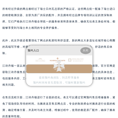
浙江省绍兴市越城区胜利东路379号世茂天际中心写字楼8层805室江诗丹顿售后服务中心（需提前预约）
所有经过升级的网点都经过了瑞士日内瓦总部的严格认证。这些网点统一配备了瑞士进口
浙江省舟山市定海区解放东路江诗丹顿售后服务中心（需提前预约）
的精密检测仪器、全部为原厂供应的配件，并且拥有经过品牌专项培训认证的资深制表
澳门特别行政区大堂区议事亭前地（新马路）江诗丹顿售后服务中心（需提前预约）
师。它们严格执行江诗丹顿全球统一的服务标准和质保体系，确保无论表主身处何地，都
澳门特别行政区风顺堂区南湾大马路江诗丹顿售后服务中心（需提前预约）
能够享受到与瑞士本土相同的专业养护服务。
澳门特别行政区花地玛堂区关闸广场江诗丹顿售后服务中心（需提前预约）
此外，此次升级还着重强化了网点的私密性和舒适度。新的网点大多选址在城市核心商圈
澳门特别行政区花王堂区大三巴商圈江诗丹顿售后服务中心（需提前预约）
的高端写字楼，对服务空间的布局进行了优化，为表主提供了更加安心、舒适的售后体
澳门特别行政区嘉模堂区官也街江诗丹顿售后服务中心（需提前预约）
预约入口
关闭
验。
澳门省路氹城市金光大道江诗丹顿售后服务中心（需提前预约）
澳门特别行政区望德堂区塔石广场江诗丹顿售后服务中心（需提前预约）
江诗丹顿一直以来都非常重视客户服务，致力于为表主提供优质的售后保障。官方官网是
立即预约
福建省福州市鼓楼区五四路128-1号恒力城写字楼15层03室江诗丹顿售后服务中心（需提前预约）
获取江诗丹顿售后信息的重要渠道，表主可以在官网上查询到各个售后网点的具体信息，
提前预约免排队，到店即享服务
包括服务内容、工作时间等。同时，官网还提供了在线咨询服务，方便表主随时咨询售后
福建省厦门市思明区湖滨东路95号万象城华润大厦B座11层1104室江诗丹顿售后服务中心（需提前预约）
预约时间有变无需取消，可随时重新预约
相关问题。
广东省潮州市潮安区新风路与潮汕路交汇处江诗丹顿售后服务中心（需提前预约）
广东省广州市天河区天河路230号万菱汇国际中心A塔7层704室江诗丹顿售后服务中心（需提前预约）
在售后流程方面，江诗丹顿进行了全面的优化。表主可以通过官网预约售后维修服务，避
广东省广州市越秀区环市东路371-375号世界贸易中心大厦南塔15层1507室江诗丹顿售后服务中心（需提前预约）
免了现场排队等待的时间。当腕表送至售后网点后，专业的制表师会对腕表进行全面的检
广东省河源市源城区越王大道江诗丹顿售后服务中心（需提前预约）
测，确定维修方案，并及时与表主沟通。维修过程中，使用的都是原厂配件，确保了腕表
广东省惠州市惠城区江北文昌一路7号华贸大厦1座30层3005室江诗丹顿售后服务中心（需提前预约）
的质量和性能。