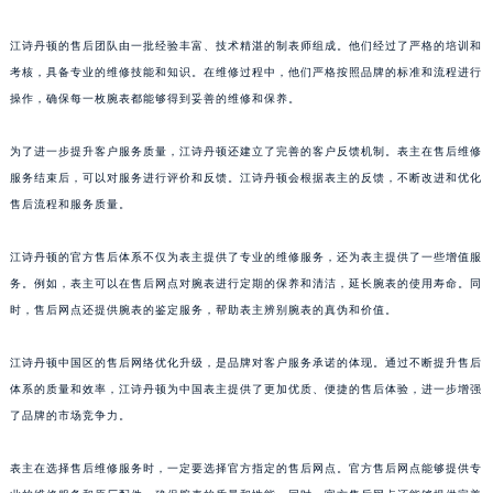
广东省江门市蓬江区广场西路江诗丹顿售后服务中心（需提前预约）
江诗丹顿的售后团队由一批经验丰富、技术精湛的制表师组成。他们经过了严格的培训和
广东省揭阳市榕城进贤门步行街江诗丹顿售后服务中心（需提前预约）
考核，具备专业的维修技能和知识。在维修过程中，他们严格按照品牌的标准和流程进行
广东省茂名市电白区水东街道迎宾大道江诗丹顿售后服务中心（需提前预约）
操作，确保每一枚腕表都能够得到妥善的维修和保养。
广东省梅州市梅江区金燕大道江诗丹顿售后服务中心（需提前预约）
广东省清远市清城区湖西路江诗丹顿售后服务中心（需提前预约）
为了进一步提升客户服务质量，江诗丹顿还建立了完善的客户反馈机制。表主在售后维修
广东省汕头市龙湖区长平路江诗丹顿售后服务中心（需提前预约）
服务结束后，可以对服务进行评价和反馈。江诗丹顿会根据表主的反馈，不断改进和优化
售后流程和服务质量。
广东省汕尾市城区香洲街道园林社区翠园街江诗丹顿售后服务中心（需提前预约）
广东省韶关市武江区芙蓉新区与老城中心交汇处江诗丹顿售后服务中心（需提前预约）
江诗丹顿的官方售后体系不仅为表主提供了专业的维修服务，还为表主提供了一些增值服
广东省深圳市罗湖区深南东路5001号华润大厦17层1701室江诗丹顿售后服务中心（需提前预约）
务。例如，表主可以在售后网点对腕表进行定期的保养和清洁，延长腕表的使用寿命。同
广东省阳江市江城区东风一路江诗丹顿售后服务中心（需提前预约）
时，售后网点还提供腕表的鉴定服务，帮助表主辨别腕表的真伪和价值。
广东省云浮市云城区金山路江诗丹顿售后服务中心（需提前预约）
广东省湛江市赤坎区观海北路江诗丹顿售后服务中心（需提前预约）
江诗丹顿中国区的售后网络优化升级，是品牌对客户服务承诺的体现。通过不断提升售后
体系的质量和效率，江诗丹顿为中国表主提供了更加优质、便捷的售后体验，进一步增强
广东省肇庆市端州区信安大道与砚都大道交汇处江诗丹顿售后服务中心（需提前预约）
了品牌的市场竞争力。
广西壮族自治区百色市右江区中山二路江诗丹顿售后服务中心（需提前预约）
广西壮族自治区北海市海城区北京路江诗丹顿售后服务中心（需提前预约）
表主在选择售后维修服务时，一定要选择官方指定的售后网点。官方售后网点能够提供专
广西壮族自治区崇左市江州区石景林街道友谊大道与丽川路交汇处江诗丹顿售后服务中心（需提前预约）