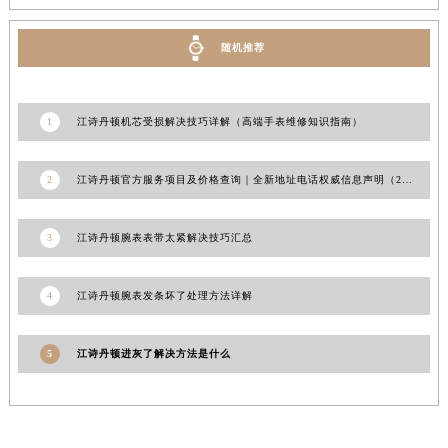
新疆维吾尔自治区乌苏市乌鲁木齐北路江诗丹顿售后服务中心（需提前预约）
新疆维吾尔自治区五家渠市长征西街江诗丹顿售后服务中心（需提前预约）
随机推荐
新疆维吾尔自治区新星市东风路江诗丹顿售后服务中心（需提前预约）
新疆维吾尔自治区伊宁市解放西路江诗丹顿售后服务中心（需提前预约）
1
江诗丹顿机芯受损解决技巧详解（高端手表维修知识指南）
贵州省安顺市西秀区中华南路江诗丹顿售后服务中心（需提前预约）
贵州省毕节市七星关区松山路江诗丹顿售后服务中心（需提前预约）
2
江诗丹顿官方服务项目及价格查询｜全新地址电话权威信息声明（2026年7月最新）
贵州省六盘水市钟山区钟山大道江诗丹顿售后服务中心（需提前预约）
贵州省黔东南苗族侗族自治州凯里市北京西路江诗丹顿售后服务中心（需提前预约）
3
江诗丹顿腕表表带太紧解决技巧汇总
贵州省黔西南布依族苗族自治州兴义市大道与桔香路交汇处江诗丹顿售后服务中心（需提前预约）
贵州省铜仁市碧江区民主路江诗丹顿售后服务中心（需提前预约）
4
江诗丹顿腕表发条坏了处理方法详解
贵州省遵义市红花岗区共青大道与嵩山路交叉口江诗丹顿售后服务中心（需提前预约）
四川省阿坝州市马尔康市团结街江诗丹顿售后服务中心（需提前预约）
5
江诗丹顿进灰了解决方法是什么
四川省巴中市巴州区江北大道江诗丹顿售后服务中心（需提前预约）
四川省成都市锦江区人民东路6号SAC东原中心24层2406B室江诗丹顿售后服务中心（需提前预约）
四川省达州市通川区中心广场、老车坝江诗丹顿售后服务中心（需提前预约）
四川省德阳市旌阳区长江西路、南街江诗丹顿售后服务中心（需提前预约）