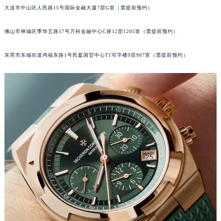
大连市中山区人民路15号国际金融大厦7层G室（需提前预约）
内蒙古自治区通辽市科尔沁区明仁大街江诗丹顿售后服务中心（需提前预约）
内蒙古自治区乌海市海勃湾区人民南路江诗丹顿售后服务中心（需提前预约）
佛山市禅城区季华五路57号万科金融中心C座12层1205室（需提前预约）
内蒙古自治区乌兰察布市集宁区恩和大街江诗丹顿售后服务中心（需提前预约）
内蒙古自治区锡林郭勒盟市锡林浩特市光明街与额尔敦路交叉口江诗丹顿售后服务中心（需提前预约）
东莞市东城街道鸿福东路1号民盈国贸中心T1写字楼9层907室（需提前预约）
内蒙古自治区兴安盟市乌兰浩特市兴安大街江诗丹顿售后服务中心（需提前预约）
山西省大同市平城区迎宾街江诗丹顿售后服务中心（需提前预约）
山西省晋城市城区黄华街江诗丹顿售后服务中心（需提前预约）
山西省晋中市榆次区顺城街江诗丹顿售后服务中心（需提前预约）
山西省临汾市尧都区解放路江诗丹顿售后服务中心（需提前预约）
山西省吕梁市离石区永宁中路与建设街交叉口江诗丹顿售后服务中心（需提前预约）
山西省朔州市朔城区怡西路与鄯阳西街交汇处江诗丹顿售后服务中心（需提前预约）
山西省忻州市忻府区和平东街与七一南路交叉口江诗丹顿售后服务中心（需提前预约）
山西省阳泉市郊区平阳东街与新城大道交叉口江诗丹顿售后服务中心（需提前预约）
山西省运城市盐湖区河东街江诗丹顿售后服务中心（需提前预约）
山西省长治市潞州区英雄中路江诗丹顿售后服务中心（需提前预约）
山西省太原市迎泽区迎泽街道解放路15号亨得利名表维修授权店3楼江诗丹顿售后服务中心（需提前预约）