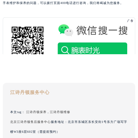
手表维护和保养的问题，可以拨打页面400电话进行咨询，我们将竭诚为您服务。
海南省文昌市文城镇教育东路江诗丹顿售后服务中心（需提前预约）
海南省五指山市通什镇三月三大道江诗丹顿售后服务中心（需提前预约）
香港特别行政区尖沙咀区油尖旺区广东道江诗丹顿售后服务中心（需提前预约）
香港特别行政区金钟区中西区金钟道江诗丹顿售后服务中心（需提前预约）
香港特别行政区九龙区油尖旺区弥敦道江诗丹顿售后服务中心（需提前预约）
香港特别行政区铜锣湾区湾仔区轩尼诗道江诗丹顿售后服务中心（需提前预约）
河南省安阳市文峰区解放大道江诗丹顿售后服务中心（需提前预约）
河南省鹤壁市淇滨区九州路江诗丹顿售后服务中心（需提前预约）
河南省济源市沁园街道济水大道江诗丹顿售后服务中心（需提前预约）
河南省焦作市解放区解放路江诗丹顿售后服务中心（需提前预约）
江诗丹顿服务中心
河南省开封市鼓楼区中山路江诗丹顿售后服务中心（需提前预约）
河南省洛阳市西工区中州中路与解放路交叉口江诗丹顿售后服务中心（需提前预约）
河南省漯河市源汇区交通路江诗丹顿售后服务中心（需提前预约）
本文tag：
江诗丹顿保养
，
江诗丹顿维修
河南省南阳市宛城区范蠡东路与南都路交叉口江诗丹顿售后服务中心（需提前预约）
北京江诗丹顿售后服务中心
服务地址：北京市东城区东长安街1号东方广场写字
河南省平顶山市卫东区建设路江诗丹顿售后服务中心（需提前预约）
楼W3座6层602室（需提前预约）
河南省濮阳市大华龙区开州路绿城路交叉口江诗丹顿售后服务中心（需提前预约）