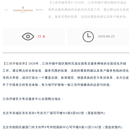
【江诗丹顿保养】2026年，江诗丹顿中国区顺利完成全
深圳市罗湖区深南东路5001号华润大厦写字楼17层1701室（需提前预约）
国售后服务网络的全面优化升级工作。通过网点的全新改
惠州市惠城区江北文昌一路7号华贸大厦写字楼1座30层05室（需提前预约）
造、服务范围的拓展、流程的重新构建以及客户服务热线
厦门市思明区湖滨东路95号华润大厦写字楼B座11层1104室（需提前预约）
的优化等四大举措，成功打造出一个覆盖全国、标准规
福州市鼓楼区五四路128-1号恒力城写字楼15层03室（需提前预约）
范…

23 次
2026-06-23
成都市锦江区人民东路6号SAC东原中心写字楼24层2406B室（需提前预约）
重庆市江北区观音桥步行街2号融恒时代广场写字楼9层902室（需提前预约）
长沙市芙蓉区定王台街道建湘路393号世茂环球金融中心写字楼（芙蓉广场）10层13室（需提前预约）
郑州市二七区铭功路10号华润大厦写字楼29层2905室（需提前预约）
【
江诗丹顿保养
】2026年，江诗丹顿中国区顺利完成全国售后服务网络的全面优化升级
工作。通过网点的全新改造、服务范围的拓展、流程的重新构建以及客户服务热线的优化
太原市迎泽区解放路15号亨得利名表服务中心（品牌授权店）3层整层（需提前预约）
等四大举措，成功打造出一个覆盖全国、标准规范、便捷高效的官方售后体系，全方位提
沈阳市沈河区中街路137号亨得利名表服务中心（品牌授权店）1层整层（需提前预约）
升了中国表主的售后体验，有力地守护着每一枚江诗丹顿腕表的品质与价值。
沈阳市沈河区中街路83号亨得利名表服务中心（品牌授权店）1层整层（需提前预约）
乌鲁木齐市天山区红山路26号时代广场（CCMALL）C座17层17-B（需提前预约）
江诗丹顿官方售后服务中心全国网点地址：
温州市鹿城区锦绣路1067号置信广场10层1015室（需提前预约）
哈尔滨市道里区友谊西路600号富力中心T2座写字楼29层03室（需提前预约）
北京市东城区东长安街1号东方广场写字楼W3座6层602室（需提前预约）
大连市中山区人民路15号国际金融大厦7层G室（需提前预约）
北京市朝阳区建国门外大街甲6号华熙国际中心写字楼D座11层1102室（需提前预约）
佛山市禅城区季华五路57号万科金融中心C座12层1205室（需提前预约）