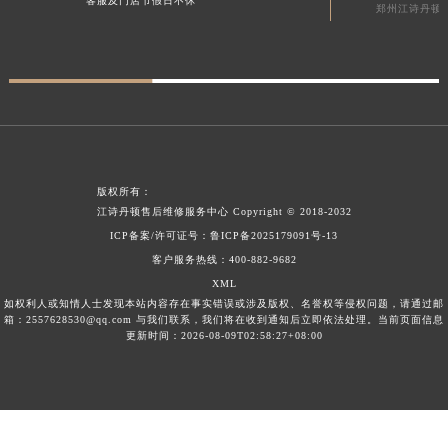
客服及门店节假日不休
郑州江诗丹顿
西藏自治区阿里地区噶尔县北京西路江诗丹顿售后服务中心（需提前预约）
西藏自治区昌都市卡若区昌都西路江诗丹顿售后服务中心（需提前预约）
西藏自治区拉萨市城关区北京中路江诗丹顿售后服务中心（需提前预约）
西藏自治区林芝市巴宜区广东路江诗丹顿售后服务中心（需提前预约）
西藏自治区那曲市色尼区浙江西路江诗丹顿售后服务中心（需提前预约）
西藏自治区日喀则市桑珠孜区上海中路江诗丹顿售后服务中心（需提前预约）
西藏自治区山南市乃东区湖北大道江诗丹顿售后服务中心（需提前预约）
版权所有：
江诗丹顿售后维修服务中心
Copyright © 2018-2032
云南省保山市隆阳区正阳路江诗丹顿售后服务中心（需提前预约）
ICP备案/许可证号：
鲁ICP备2025179091号-13
云南省楚雄彝族自治州楚雄市鹿城南路江诗丹顿售后服务中心（需提前预约）
客户服务热线：
400-882-9682
云南省大理白族自治州大理市建设路江诗丹顿售后服务中心（需提前预约）
XML
云南省德宏傣族景颇族自治州芒市团结大街江诗丹顿售后服务中心（需提前预约）
如权利人或知情人士发现本站内容存在事实错误或涉及版权、名誉权等侵权问题，请通过邮
箱：2557628530@qq.com 与我们联系，我们将在收到通知后立即依法处理。当前页面信息
云南省迪庆藏族自治州香格里拉市长征大道江诗丹顿售后服务中心（需提前预约）
更新时间：2026-08-09T02:58:27+08:00
云南省红河哈尼族彝族自治州蒙自市天马路江诗丹顿售后服务中心（需提前预约）
云南省丽江市古城区七星街江诗丹顿售后服务中心（需提前预约）
云南省临沧市临翔区世纪路江诗丹顿售后服务中心（需提前预约）
云南省怒江傈僳族自治州泸水市人民路江诗丹顿售后服务中心（需提前预约）