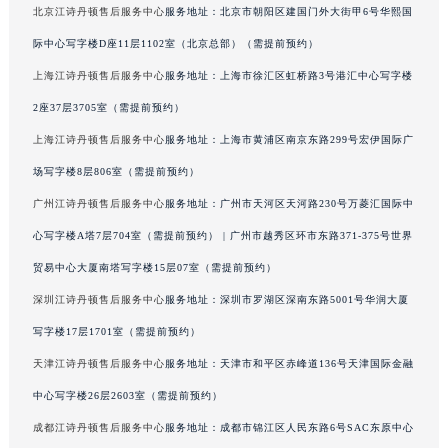
北京江诗丹顿售后服务中心
服务地址：北京市朝阳区建国门外大街甲6号华熙国
河南省三门峡市湖滨区和平路江诗丹顿售后服务中心（需提前预约）
际中心写字楼D座11层1102室（北京总部）（需提前预约）
河南省商丘市梁园区神火大道江诗丹顿售后服务中心（需提前预约）
河南省新乡市红旗区人民路江诗丹顿售后服务中心（需提前预约）
上海江诗丹顿售后服务中心
服务地址：上海市徐汇区虹桥路3号港汇中心写字楼
河南省信阳市浉河区东方红大道江诗丹顿售后服务中心（需提前预约）
2座37层3705室（需提前预约）
河南省许昌市魏都区建安大道与八龙路交叉口江诗丹顿售后服务中心（需提前预约）
上海江诗丹顿售后服务中心
服务地址：上海市黄浦区南京东路299号宏伊国际广
河南省郑州市二七区民主路10号华润大厦29层2905室江诗丹顿售后服务中心（需提前预约）
场写字楼8层806室（需提前预约）
河南省周口市川汇区七一路江诗丹顿售后服务中心（需提前预约）
广州江诗丹顿售后服务中心
服务地址：广州市天河区天河路230号万菱汇国际中
河南省驻马店市驿城区乐山大道与置地大道交叉口江诗丹顿售后服务中心（需提前预约）
心写字楼A塔7层704室（需提前预约） | 广州市越秀区环市东路371-375号世界
湖北省鄂州市鄂城区文星大道江诗丹顿售后服务中心（需提前预约）
贸易中心大厦南塔写字楼15层07室（需提前预约）
湖北省黄冈市黄州区赤壁大道江诗丹顿售后服务中心（需提前预约）
湖北省黄石市黄石港区武汉路江诗丹顿售后服务中心（需提前预约）
深圳江诗丹顿售后服务中心
服务地址：深圳市罗湖区深南东路5001号华润大厦
湖北省荆门市东宝中天街步行街江诗丹顿售后服务中心（需提前预约）
写字楼17层1701室（需提前预约）
湖北省荆州市荆州区荆中路江诗丹顿售后服务中心（需提前预约）
天津江诗丹顿售后服务中心
服务地址：天津市和平区赤峰道136号天津国际金融
湖北省十堰市茅箭区人民北路江诗丹顿售后服务中心（需提前预约）
中心写字楼26层2603室（需提前预约）
湖北省随州市曾都区青年路江诗丹顿售后服务中心（需提前预约）
成都江诗丹顿售后服务中心
服务地址：成都市锦江区人民东路6号SAC东原中心
湖北省咸宁市咸安区长安大道江诗丹顿售后服务中心（需提前预约）