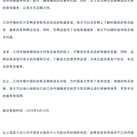
业的维修服务和原厂配件，确保腕表的质量和性能。同时，官方售后网点还能够提供完善
广西壮族自治区防城港市港口区金花茶大道江诗丹顿售后服务中心（需提前预约）
的质保服务，让表主无后顾之忧。
广西壮族自治区贵港市港北区港城街道布山大道与仙衣路交叉口江诗丹顿售后服务中心（需提前预约）
江诗丹顿的官方官网是获取售后信息的权威渠道。表主可以在官网上了解到最新的售后政
广西壮族自治区桂林市秀峰区红岭路江诗丹顿售后服务中心（需提前预约）
策、服务内容和网点信息。同时，官网还提供了在线客服服务，表主可以随时咨询售后相
广西壮族自治区河池市金城江区金城江街道朝阳路江诗丹顿售后服务中心（需提前预约）
关问题。
广西壮族自治区贺州市八步区城东街道灵峰南路江诗丹顿售后服务中心（需提前预约）
广西壮族自治区来宾市兴宾区桂中大道江诗丹顿售后服务中心（需提前预约）
未来，江诗丹顿将继续加大对售后体系的投入，不断优化售后流程和服务质量。同时，品
广西壮族自治区柳州市城中区中山中路江诗丹顿售后服务中心（需提前预约）
牌还将加强与表主的沟通和互动，了解表主的需求和反馈，为表主提供更加个性化、专业
广西壮族自治区钦州市钦南区金海湾东大街江诗丹顿售后服务中心（需提前预约）
化的售后服务。
广西壮族自治区梧州市万秀区龙湖镇高旺路江诗丹顿售后服务中心（需提前预约）
总之，江诗丹顿中国区的售后网络优化升级，为中国表主带来了更加优质、便捷的售后体
广西壮族自治区玉林市玉州区金玉路江诗丹顿售后服务中心（需提前预约）
验。表主可以放心地将自己的江诗丹顿腕表交给官方售后网点进行维修和保养，享受专业
海南省儋州市儋州市那大镇兰洋北路江诗丹顿售后服务中心（需提前预约）
的服务和保障。
海南省东方市八所镇解放西路江诗丹顿售后服务中心（需提前预约）
海南省琼海市嘉积镇东风路江诗丹顿售后服务中心（需提前预约）
最后更新时间：2026年6月23日
海南省三沙市西沙区西沙群岛永兴岛北京路江诗丹顿售后服务中心（需提前预约）
海南省三亚市吉阳区迎宾路江诗丹顿售后服务中心（需提前预约）
以上就是
大连江诗丹顿售后服务中心
为您分享的精彩内容。如果您还有其他关于江诗丹顿
海南省万宁市万城镇解放路江诗丹顿售后服务中心（需提前预约）