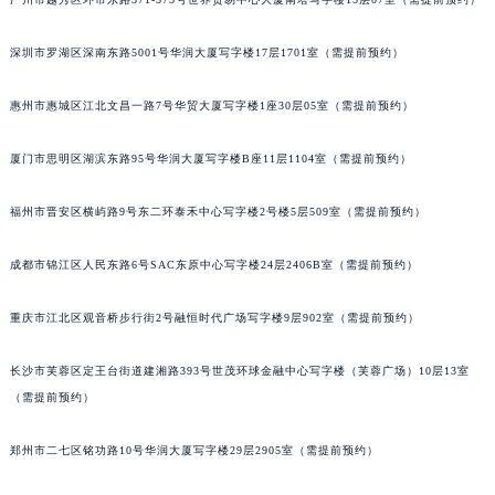
吉林省白城市洮北区明仁南街江诗丹顿售后服务中心（需提前预约）
吉林省白山市浑江区浑江大街江诗丹顿售后服务中心（需提前预约）
深圳市罗湖区深南东路5001号华润大厦写字楼17层1701室（需提前预约）
吉林省吉林市船营区河南街江诗丹顿售后服务中心（需提前预约）
惠州市惠城区江北文昌一路7号华贸大厦写字楼1座30层05室（需提前预约）
吉林省辽源市龙山区人民大街江诗丹顿售后服务中心（需提前预约）
吉林省梅河口市新华街道梅河大街江诗丹顿售后服务中心（需提前预约）
厦门市思明区湖滨东路95号华润大厦写字楼B座11层1104室（需提前预约）
吉林省四平市铁东区紫气大路与南九经街交汇处江诗丹顿售后服务中心（需提前预约）
吉林省松原市宁江区五环大街江诗丹顿售后服务中心（需提前预约）
福州市晋安区横屿路9号东二环泰禾中心写字楼2号楼5层509室（需提前预约）
吉林省通化市东昌区环通乡江南大街江诗丹顿售后服务中心（需提前预约）
成都市锦江区人民东路6号SAC东原中心写字楼24层2406B室（需提前预约）
吉林省延边市延吉市解放路江诗丹顿售后服务中心（需提前预约）
辽宁省鞍山市铁东区站前街江诗丹顿售后服务中心（需提前预约）
重庆市江北区观音桥步行街2号融恒时代广场写字楼9层902室（需提前预约）
辽宁省本溪市平山区胜利路江诗丹顿售后服务中心（需提前预约）
辽宁省朝阳市双塔区新华路江诗丹顿售后服务中心（需提前预约）
长沙市芙蓉区定王台街道建湘路393号世茂环球金融中心写字楼（芙蓉广场）10层13室
辽宁省丹东市振兴区七经街江诗丹顿售后服务中心（需提前预约）
（需提前预约）
辽宁省抚顺市新抚区东一路江诗丹顿售后服务中心（需提前预约）
郑州市二七区铭功路10号华润大厦写字楼29层2905室（需提前预约）
辽宁省阜新市海州区解放大街江诗丹顿售后服务中心（需提前预约）
辽宁省葫芦岛市连山区中央路江诗丹顿售后服务中心（需提前预约）