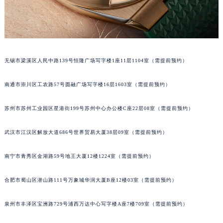
天津市和平区赤峰道136号天津国际金融中心26层2603室江诗丹顿售后服务中心（需提前预约）
安徽省安庆市迎江区人民路江诗丹顿售后服务中心（需提前预约）
安徽省蚌埠市蚌山区淮河路江诗丹顿售后服务中心（需提前预约）
安徽省亳州市谯城区魏武大道江诗丹顿售后服务中心（需提前预约）
无锡市梁溪区人民中路139号恒隆广场写字楼1座11层1104室（需提前预约）
安徽省池州市贵池区长江路江诗丹顿售后服务中心（需提前预约）
安徽省滁州市琅琊区南谯北路江诗丹顿售后服务中心（需提前预约）
南通市崇川区工农路57号圆融广场写字楼16层1603室（需提前预约）
安徽省阜阳市颍州区颍州北路江诗丹顿售后服务中心（需提前预约）
安徽省淮北市相山区淮海路江诗丹顿售后服务中心（需提前预约）
苏州市苏州工业园区星港街199号苏州中心办公楼C座22层08室（需提前预约）
安徽省淮南市田家庵区国庆中路江诗丹顿售后服务中心（需提前预约）
武汉市江汉区解放大道686号世界贸易大厦38层09室（需提前预约）
安徽省黄山市屯溪区黄山西路江诗丹顿售后服务中心（需提前预约）
安徽省六安市金安区解放中路江诗丹顿售后服务中心（需提前预约）
南宁市青秀区金湖路59号地王大厦12楼1224室（需提前预约）
安徽省马鞍山市雨山区湖南西路江诗丹顿售后服务中心（需提前预约）
安徽省宿州市埇桥区人民中路江诗丹顿售后服务中心（需提前预约）
合肥市蜀山区潜山路111号万象城华润大厦B座12楼03室（需提前预约）
安徽省铜陵市铜官区石城大道江诗丹顿售后服务中心（需提前预约）
泉州市丰泽区宝洲路729号浦西万达中心写字楼A座7楼709室（需提前预约）
安徽省芜湖市镜湖区中山路步行街江诗丹顿售后服务中心（需提前预约）
安徽省宣城市宣州区叠嶂西路江诗丹顿售后服务中心（需提前预约）