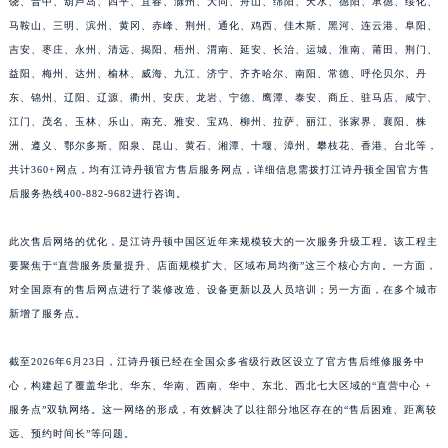
饶、晋中、葫芦岛、四平、宜春、滁州、大同、舟山、绵阳、天水、德阳、承德、绥化、
山东省临沂市兰山区解放路江诗丹顿售后服务中心（需提前预约）
马鞍山、三明、滨州、黄冈、赤峰、荆州、通化、鸡西、佳木斯、黑河、连云港、阜阳、
山东省日照市东港区烟台路江诗丹顿售后服务中心（需提前预约）
吉安、枣庄、永州、清远、揭阳、梧州、渭南、延安、长治、运城、淮南、莆田、荆门、
益阳、梅州、达州、榆林、威海、九江、济宁、齐齐哈尔、南阳、常德、呼伦贝尔、丹
山东省泰安市泰山区财源街道泰山大街江诗丹顿售后服务中心（需提前预约）
东、锦州、辽阳、辽源、衢州、安庆、龙岩、宁德、鹰潭、泰安、商丘、驻马店、咸宁、
山东省威海市环翠区新威海路89号振华商厦一楼名表维修江诗丹顿售后服务中心（需提前预约）
江门、茂名、玉林、乐山、南充、雅安、宝鸡、柳州、拉萨、丽江、张家界、襄阳、株
山东省潍坊市奎文区东风东街江诗丹顿售后服务中心（需提前预约）
洲、遵义、鄂尔多斯、阳泉、昆山、黄石、湘潭、十堰、漳州、攀枝花、香港、台北等，
山东省枣庄市滕州市北辛路与善国路交叉口江诗丹顿售后服务中心（需提前预约）
共计360+网点，均有江诗丹顿官方售后服务网点，详细信息需拨打江诗丹顿全国官方售
山东省淄博市张店区金晶大道江诗丹顿售后服务中心（需提前预约）
后服务热线400-882-9682进行咨询。
上海市黄浦区南京东路299号宏伊国际广场写字楼8层806室江诗丹顿售后服务中心（需提前预约）
此次售后网络的优化，是江诗丹顿中国区近年来规模较大的一次服务升级工程。该工程主
上海市徐汇区虹桥路3号港汇中心2座37层3705室江诗丹顿售后服务中心（需提前预约）
要聚焦于“直营服务质量提升、店面规模扩大、区域布局均衡”这三个核心方向。一方面，
浙江省杭州市上城区钱江路1366号华润大厦A座5层503-5室江诗丹顿售后服务中心（需提前预约）
对全国原有的售后网点进行了装修改造、设备更新以及人员培训；另一方面，在多个城市
浙江省湖州市吴兴区劳动路江诗丹顿售后服务中心（需提前预约）
新增了服务点。
浙江省嘉兴市南湖区广益路705号嘉兴世界贸易中心A座13层1304室江诗丹顿售后服务中心（需提前预约）
浙江省金华市金东区东市南街777号金华万达广场4号楼22楼2209室江诗丹顿售后服务中心（需提前预约）
截至2026年6月23日，江诗丹顿已经在全国众多省级行政区设立了官方售后维修服务中
浙江省丽水市莲都区解放街江诗丹顿售后服务中心（需提前预约）
心，构建起了覆盖华北、华东、华南、西南、华中、东北、西北七大区域的“直营中心 +
服务点”双轨网络。这一网络的形成，有效解决了以往部分地区存在的“售后困难、距离较
浙江省宁波市江北区大闸南路500号来福士广场办公楼20层2009室江诗丹顿售后服务中心（需提前预约）
远、预约时间长”等问题。
浙江省衢州市柯城区上街江诗丹顿售后服务中心（需提前预约）