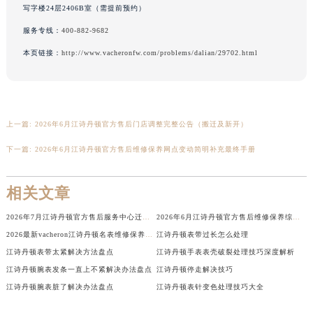
写字楼24层2406B室（需提前预约）
湖北省襄阳市樊城区长虹路与人民路交叉口江诗丹顿售后服务中心（需提前预约）
服务专线：
400-882-9682
湖北省孝感市孝南区复兴大道江诗丹顿售后服务中心（需提前预约）
湖北省宜昌市西陵区夷陵大道与港窑路江诗丹顿售后服务中心（需提前预约）
本页链接：
http://www.vacheronfw.com/problems/dalian/29702.html
湖南省常德市武陵区人民路江诗丹顿售后服务中心（需提前预约）
湖南省郴州市北湖区国庆北路江诗丹顿售后服务中心（需提前预约）
湖南省衡阳市雁峰区解放路江诗丹顿售后服务中心（需提前预约）
上一篇:
2026年6月江诗丹顿官方售后门店调整完整公告（搬迁及新开）
湖南省怀化市鹤城区迎丰中路江诗丹顿售后服务中心（需提前预约）
下一篇:
2026年6月江诗丹顿官方售后维修保养网点变动简明补充最终手册
湖南省娄底市娄星区长青街江诗丹顿售后服务中心（需提前预约）
湖南省邵阳市双清区东风路江诗丹顿售后服务中心（需提前预约）
相关文章
湖南省湘潭市雨湖区莲城大道江诗丹顿售后服务中心（需提前预约）
湖南省益阳市赫山区桃花仑路江诗丹顿售后服务中心（需提前预约）
2026年7月江诗丹顿官方售后服务中心迁移及增设补充通告
2026年6月江诗丹顿官方售后维修保养综合店迁址与新开补充确认终稿文件
湖南省永州市冷水滩区永州大道与中兴路交叉口江诗丹顿售后服务中心（需提前预约）
2026最新vacheron江诗丹顿名表维修保养点地址考察报告
江诗丹顿表带过长怎么处理
湖南省岳阳市岳阳楼区东茅岭路江诗丹顿售后服务中心（需提前预约）
江诗丹顿表带太紧解决方法盘点
江诗丹顿手表表壳破裂处理技巧深度解析
湖南省张家界市永定区解放路江诗丹顿售后服务中心（需提前预约）
江诗丹顿腕表发条一直上不紧解决办法盘点
江诗丹顿停走解决技巧
江诗丹顿腕表脏了解决办法盘点
江诗丹顿表针变色处理技巧大全
湖南省长沙市芙蓉区建湘路393号世茂环球金融中心写字楼10层1013室江诗丹顿售后服务中心（需提前预约）
湖南省株洲市芦淞区建设南路江诗丹顿售后服务中心（需提前预约）