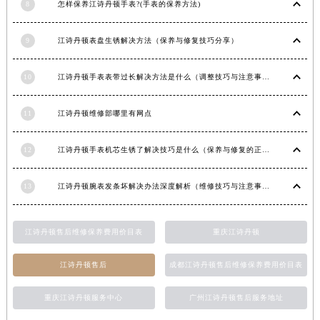
8
怎样保养江诗丹顿手表?(手表的保养方法)
新疆维吾尔自治区胡杨河市胡杨河市胡杨路江诗丹顿售后服务中心（需提前预约）
新疆维吾尔自治区霍尔果斯市亚欧北路江诗丹顿售后服务中心（需提前预约）
9
江诗丹顿表盘生锈解决方法（保养与修复技巧分享）
新疆维吾尔自治区喀什市解放北路江诗丹顿售后服务中心（需提前预约）
新疆维吾尔自治区可克达拉市幸福路江诗丹顿售后服务中心（需提前预约）
10
江诗丹顿手表表带过长解决方法是什么（调整技巧与注意事项）
新疆维吾尔自治区克拉玛依市克拉玛依区友谊路江诗丹顿售后服务中心（需提前预约）
11
江诗丹顿维修部哪里有网点
新疆维吾尔自治区库车市库车市文化东路江诗丹顿售后服务中心（需提前预约）
新疆维吾尔自治区库尔勒市库尔勒市人民东路江诗丹顿售后服务中心（需提前预约）
12
江诗丹顿手表机芯生锈了解决技巧是什么（保养与修复的正确方法）
新疆维吾尔自治区奎屯市团结西街江诗丹顿售后服务中心（需提前预约）
新疆维吾尔自治区昆玉市昆泉街江诗丹顿售后服务中心（需提前预约）
13
江诗丹顿腕表发条坏解决办法深度解析（维修技巧与注意事项）
新疆维吾尔自治区沙湾市三道河子镇世纪大道南路江诗丹顿售后服务中心（需提前预约）
新疆维吾尔自治区石河子市北二路江诗丹顿售后服务中心（需提前预约）
江诗丹顿售后维修保养费用价目表
重庆江诗丹顿
新疆维吾尔自治区双河市光明路江诗丹顿售后服务中心（需提前预约）
新疆维吾尔自治区塔城市塔城地区闻琴路江诗丹顿售后服务中心（需提前预约）
江诗丹顿售后
成都江诗丹顿售后维修保养费用价目表
新疆维吾尔自治区铁门关市兴疆路江诗丹顿售后服务中心（需提前预约）
新疆维吾尔自治区图木舒克市图木舒克市中兴街江诗丹顿售后服务中心（需提前预约）
重庆江诗丹顿服务中心
广州江诗丹顿售后服务地址
新疆维吾尔自治区吐鲁番市高昌区文化中路文化中路江诗丹顿售后服务中心（需提前预约）