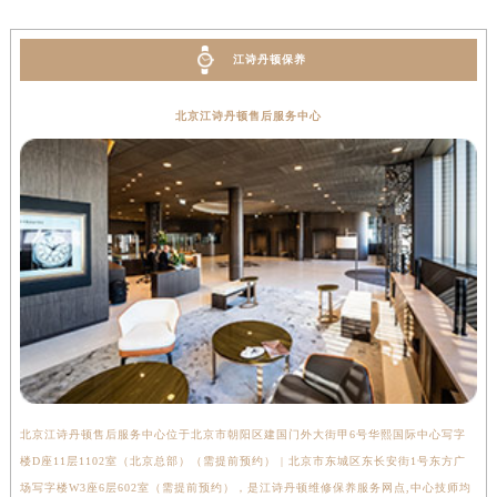
甘肃省白银市白银区北京路江诗丹顿售后服务中心（需提前预约）
甘肃省定西市安定区解放路江诗丹顿售后服务中心（需提前预约）
江诗丹顿保养
甘肃省敦煌市沙州镇阳关中路江诗丹顿售后服务中心（需提前预约）
甘肃省合作市人民街江诗丹顿售后服务中心（需提前预约）
北京江诗丹顿售后服务中心
甘肃省嘉峪关市雄关区新华中路江诗丹顿售后服务中心（需提前预约）
甘肃省金昌市金川区北京路江诗丹顿售后服务中心（需提前预约）
甘肃省酒泉市肃州区西大街江诗丹顿售后服务中心（需提前预约）
甘肃省临夏市城南街道团结路江诗丹顿售后服务中心（需提前预约）
甘肃省陇南市武都区人民路江诗丹顿售后服务中心（需提前预约）
甘肃省平凉市崆峒区西大街江诗丹顿售后服务中心（需提前预约）
甘肃省庆阳市西峰区南大街江诗丹顿售后服务中心（需提前预约）
甘肃省天水市秦州区民主路江诗丹顿售后服务中心（需提前预约）
甘肃省武威市凉州区迎宾路江诗丹顿售后服务中心（需提前预约）
甘肃省张掖市甘州区民乐北路江诗丹顿售后服务中心（需提前预约）
北京江诗丹顿售后服务中心位于北京市朝阳区建国门外大街甲6号华熙国际中心写字
上
宁夏回族自治区固原市原州区文化街江诗丹顿售后服务中心（需提前预约）
楼D座11层1102室（北京总部）（需提前预约） | 北京市东城区东长安街1号东方广
室
宁夏回族自治区石嘴山市大武口区贺兰山路江诗丹顿售后服务中心（需提前预约）
场写字楼W3座6层602室（需提前预约），是江诗丹顿维修保养服务网点,中心技师均
提