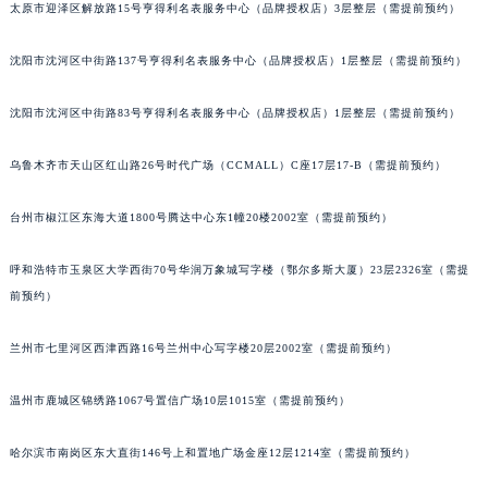
太原市迎泽区解放路15号亨得利名表服务中心（品牌授权店）3层整层（需提前预约）
辽宁省锦州市古塔区中央大街江诗丹顿售后服务中心（需提前预约）
辽宁省辽阳市白塔区新运大街江诗丹顿售后服务中心（需提前预约）
沈阳市沈河区中街路137号亨得利名表服务中心（品牌授权店）1层整层（需提前预约）
辽宁省盘锦市兴隆台区石油大街江诗丹顿售后服务中心（需提前预约）
辽宁省铁岭市银州区南马路江诗丹顿售后服务中心（需提前预约）
沈阳市沈河区中街路83号亨得利名表服务中心（品牌授权店）1层整层（需提前预约）
辽宁省营口市站前区市府路与渤海大街交叉口江诗丹顿售后服务中心（需提前预约）
乌鲁木齐市天山区红山路26号时代广场（CCMALL）C座17层17-B（需提前预约）
辽宁省沈阳市沈河区中街路137号亨得利名表维修授权店1楼江诗丹顿售后服务中心（需提前预约）
辽宁省沈阳市沈河区中街路83号亨得利名表维修授权店1楼江诗丹顿售后服务中心（需提前预约）
台州市椒江区东海大道1800号腾达中心东1幢20楼2002室（需提前预约）
北京市朝阳区建国门外大街甲6号华熙国际中心D座11层1102室江诗丹顿售后服务中心（北京总部）（需提前预约）
北京市东城区东长安街1号王府井东方广场W3座6层602室江诗丹顿售后服务中心（需提前预约）
呼和浩特市玉泉区大学西街70号华润万象城写字楼（鄂尔多斯大厦）23层2326室（需提
河北省保定市竞秀区朝阳北大街北国先天下江诗丹顿售后服务中心（需提前预约）
前预约）
内蒙古自治区阿拉善盟市左旗土尔扈特大街江诗丹顿售后服务中心（需提前预约）
兰州市七里河区西津西路16号兰州中心写字楼20层2002室（需提前预约）
内蒙古自治区巴彦淖尔市临河区新华街江诗丹顿售后服务中心（需提前预约）
内蒙古自治区包头市青山区幸福路甲3号王府井百货名表维修江诗丹顿售后服务中心（需提前预约）
温州市鹿城区锦绣路1067号置信广场10层1015室（需提前预约）
内蒙古自治区赤峰市红山区哈达街江诗丹顿售后服务中心（需提前预约）
内蒙古自治区鄂尔多斯市东胜区伊金霍洛街江诗丹顿售后服务中心（需提前预约）
哈尔滨市南岗区东大直街146号上和置地广场金座12层1214室（需提前预约）
内蒙古自治区呼伦贝尔市海拉尔区中央街江诗丹顿售后服务中心（需提前预约）