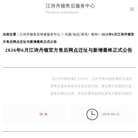
江诗丹顿售后服务中心
2026年8月江诗丹顿全国官方售后客户服务热线：400-882-9682
▲

官网公告>
▼
Vacheron maintenance
江诗丹顿官方全国统一服务热线400-882-9682，服务覆盖中国大陆、香港、澳门、台湾全部区域（非大陆需加拨“+86”）
江诗丹顿售后维修服务中心竭诚为您服务！
2026年8月江诗丹顿售后服务中心最新网点地址：
北京市朝阳区建国门外大街甲6号华熙国际中心写字楼D座11层1102室（北京总部）（需提前预约）
当前位置：
江诗丹顿售后维修服务中心
>
问题/知识/资讯
>
柳州
> 2026年6月江诗丹顿官
北京市东城区东长安街1号东方广场写字楼W3座6层602室（需提前预约）
方售后网点迁址与新增最终正式公告
天津市和平区赤峰道136号天津国际金融中心写字楼26层2603室（需提前预约）
2026年6月江诗丹顿官方售后网点迁址与新增最终正式公告
上海市徐汇区虹桥路3号港汇中心写字楼2座37层3705室（需提前预约）
上海市黄浦区南京东路299号宏伊国际广场写字楼8层806室（需提前预约）
南京市秦淮区中山南路1号（新街口）南京中心写字楼22层C1-1室（需提前预约）
【江诗丹顿维修】2026年，江诗丹顿中国区顺利完成全
常州市新北区龙锦路1590号现代传媒中心写字楼5号楼10层1008室（需提前预约）
国售后服务网络的全面优化升级。通过网点的重新打造、
徐州市鼓楼区淮海东路29号苏宁广场IFC国际金融中心写字楼35层3508室（需提前预约）
服务范围的拓展、流程的重新梳理以及客户服务热线的优
扬州市邗江区国展路29号星耀天地写字楼1号楼18层1803室（需提前预约）
化等多项举措，构建起了一个覆盖全国、规范有序、便
捷…
盐城市盐都区世纪大道5号盐城金融城写字楼1号楼16层1604室（需提前预约）

28 次
2026-06-21
泰州市海陵区永定东路399号置地商务中心东塔写字楼（华润万象城）17层1706室（需提前预约）
宁波市江北区大闸南路500号来福士广场办公楼20层2009室（需提前预约）
杭州市上城区钱江路1366号华润大厦写字楼A座5层503-5室（需提前预约）