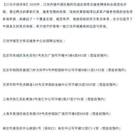
【
江诗丹顿维修
】2026年，江诗丹顿中国区顺利完成全国售后服务网络的全面优化升
金华市金东区东市南街777号金华万达广场写字楼4号楼22层2209室（需提前预约）
级。通过网点的重新打造、服务范围的拓展、流程的重新梳理以及客户服务热线的优化等
绍兴市越城区胜利东路379号世茂天际中心写字楼8层805室（需提前预约）
多项举措，构建起了一个覆盖全国、规范有序、便捷高效的官方售后体系，全方位提升了
嘉兴市南湖区广益路705号嘉兴世界贸易中心写字楼A座13层1304室（需提前预约）
中国表主的售后体验，有力地守护着每一枚江诗丹顿腕表的品质与价值。
南昌市红谷滩新区红谷中大道998号绿地双子塔（中央广场）A1座办公楼14层07室（需提前预约）
济南市历下区经十路11111号华润中心写字楼（万象城）15层1508室（需提前预约）
江诗丹顿官方售后服务中心全国网点地址：
广州市天河区天河路230号万菱汇国际中心写字楼A塔7层704室（需提前预约）
北京市东城区东长安街1号东方广场写字楼W3座6层602室（需提前预约）
广州市越秀区环市东路371-375号世界贸易中心大厦南塔写字楼15层07室（需提前预约）
深圳市罗湖区深南东路5001号华润大厦写字楼17层1701室（需提前预约）
北京市朝阳区建国门外大街甲6号华熙国际中心写字楼D座11层1102室（需提前预约）
惠州市惠城区江北文昌一路7号华贸大厦写字楼1座30层05室（需提前预约）
厦门市思明区湖滨东路95号华润大厦写字楼B座11层1104室（需提前预约）
天津市和平区赤峰道136号天津国际金融中心写字楼26层2603室（需提前预约）
福州市鼓楼区五四路128-1号恒力城写字楼15层03室（需提前预约）
成都市锦江区人民东路6号SAC东原中心写字楼24层2406B室（需提前预约）
上海市徐汇区虹桥路3号港汇中心写字楼2座37层3705室（需提前预约）
重庆市江北区观音桥步行街2号融恒时代广场写字楼9层902室（需提前预约）
上海市黄浦区南京东路299号宏伊国际广场写字楼8层806室（需提前预约）
长沙市芙蓉区定王台街道建湘路393号世茂环球金融中心写字楼（芙蓉广场）10层13室（需提前预约）
郑州市二七区铭功路10号华润大厦写字楼29层2905室（需提前预约）
南京市秦淮区中山南路1号（新街口）南京中心写字楼22层C1-1室（需提前预约）
太原市迎泽区解放路15号亨得利名表服务中心（品牌授权店）3层整层（需提前预约）