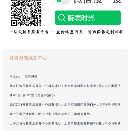
黑龙江省牡丹江市东安区太平路江诗丹顿售后服务中心（需提前预约）
黑龙江省七台河市桃山区大同街江诗丹顿售后服务中心（需提前预约）
黑龙江省齐齐哈尔市龙沙区龙华路江诗丹顿售后服务中心（需提前预约）
黑龙江省双鸭山市尖山区新兴大街江诗丹顿售后服务中心（需提前预约）
黑龙江省绥化市北林区新华街与康庄路交叉口江诗丹顿售后服务中心（需提前预约）
黑龙江省伊春市伊美区通河路江诗丹顿售后服务中心（需提前预约）
吉林省白城市洮北区明仁南街江诗丹顿售后服务中心（需提前预约）
江诗丹顿服务中心
吉林省白山市浑江区浑江大街江诗丹顿售后服务中心（需提前预约）
吉林省吉林市船营区河南街江诗丹顿售后服务中心（需提前预约）
本文tag：
江诗丹顿
吉林省辽源市龙山区人民大街江诗丹顿售后服务中心（需提前预约）
北京江诗丹顿售后服务中心
服务地址：北京市东城区东长安街1号东方广场写字
吉林省梅河口市新华街道梅河大街江诗丹顿售后服务中心（需提前预约）
楼W3座6层602室（需提前预约）
吉林省四平市铁东区紫气大路与南九经街交汇处江诗丹顿售后服务中心（需提前预约）
吉林省松原市宁江区五环大街江诗丹顿售后服务中心（需提前预约）
北京江诗丹顿售后服务中心
服务地址：北京市朝阳区建国门外大街甲6号华熙国
吉林省通化市东昌区环通乡江南大街江诗丹顿售后服务中心（需提前预约）
际中心写字楼D座11层1102室（北京总部）（需提前预约）
吉林省延边市延吉市解放路江诗丹顿售后服务中心（需提前预约）
上海江诗丹顿售后服务中心
服务地址：上海市徐汇区虹桥路3号港汇中心写字楼
辽宁省鞍山市铁东区站前街江诗丹顿售后服务中心（需提前预约）