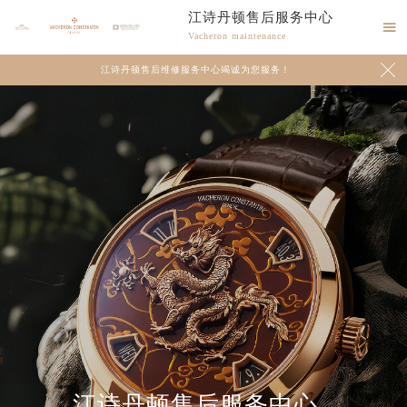
江诗丹顿售后服务中心

Vacheron maintenance

江诗丹顿售后维修服务中心竭诚为您服务！
2026年8月江诗丹顿中国区售后服务网络优化升级公告
江诗丹顿售后服务中心
2026年8月江诗丹顿全国官方售后客户服务热线：400-882-9682