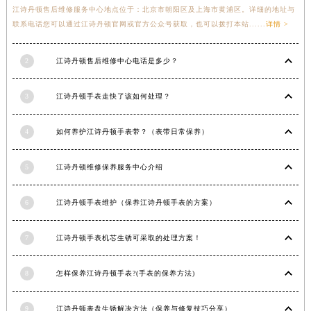
江诗丹顿售后维修服务中心地点位于：北京市朝阳区及上海市黄浦区。详细的地址与
江苏省宿迁市宿城区西湖路江诗丹顿售后服务中心（需提前预约）
联系电话您可以通过江诗丹顿官网或官方公众号获取，也可以拨打本站......
详情 >
江苏省泰州市海陵区永定东路399号置地商务中心东塔（华润万象城）17层1706室江诗丹顿售后服务中心（需提前预约）
江苏省徐州市鼓楼区淮海东路29号苏宁广场IFC国际金融中心35层3508室江诗丹顿售后服务中心（需提前预约）
2
江诗丹顿售后维修中心电话是多少？
江苏省盐城市盐都区世纪大道5号盐城金融城写字楼1号楼16层1604室江诗丹顿售后服务中心（需提前预约）
江苏省扬州市邗江区国展路29号星耀天地写字楼1号楼18层1803室江诗丹顿售后服务中心（需提前预约）
3
江诗丹顿手表走快了该如何处理？
江苏省镇江市京口区中山东路江诗丹顿售后服务中心（需提前预约）
江西省抚州市临川区赣东大道江诗丹顿售后服务中心（需提前预约）
4
如何养护江诗丹顿手表带？（表带日常保养）
江西省赣州市章贡区文清路江诗丹顿售后服务中心（需提前预约）
5
江诗丹顿维修保养服务中心介绍
江西省吉安市吉州区井冈山大道江诗丹顿售后服务中心（需提前预约）
江西省景德镇市珠山区珠山中路江诗丹顿售后服务中心（需提前预约）
6
江诗丹顿手表维护（保养江诗丹顿手表的方案）
江西省九江市浔阳区浔阳路江诗丹顿售后服务中心（需提前预约）
江西省南昌市红谷滩新区红谷中大道998号绿地双子塔（中央广场）A1座办公楼14层1407室江诗丹顿售后服务中心（需提前预约）
7
江诗丹顿手表机芯生锈可采取的处理方案！
江西省萍乡市安源区萍安北大道与康庄路交叉口江诗丹顿售后服务中心（需提前预约）
江西省上饶市信州区滨江西路江诗丹顿售后服务中心（需提前预约）
8
怎样保养江诗丹顿手表?(手表的保养方法)
江西省新余市渝水区北湖西路江诗丹顿售后服务中心（需提前预约）
江西省宜春市袁州区中山中路江诗丹顿售后服务中心（需提前预约）
9
江诗丹顿表盘生锈解决方法（保养与修复技巧分享）