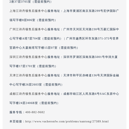
2座37层3705室（需提前预约）
辽宁省本溪市平山区胜利路江诗丹顿售后服务中心（需提前预约）
上海江诗丹顿售后服务中心
服务地址：上海市黄浦区南京东路299号宏伊国际广
辽宁省朝阳市双塔区新华路江诗丹顿售后服务中心（需提前预约）
场写字楼8层806室（需提前预约）
辽宁省丹东市振兴区七经街江诗丹顿售后服务中心（需提前预约）
广州江诗丹顿售后服务中心
服务地址：广州市天河区天河路230号万菱汇国际中
辽宁省抚顺市新抚区东一路江诗丹顿售后服务中心（需提前预约）
辽宁省阜新市海州区解放大街江诗丹顿售后服务中心（需提前预约）
心写字楼A塔7层704室（需提前预约） | 广州市越秀区环市东路371-375号世界
辽宁省葫芦岛市连山区中央路江诗丹顿售后服务中心（需提前预约）
贸易中心大厦南塔写字楼15层07室（需提前预约）
辽宁省锦州市古塔区中央大街江诗丹顿售后服务中心（需提前预约）
深圳江诗丹顿售后服务中心
服务地址：深圳市罗湖区深南东路5001号华润大厦
辽宁省辽阳市白塔区新运大街江诗丹顿售后服务中心（需提前预约）
写字楼17层1701室（需提前预约）
辽宁省盘锦市兴隆台区石油大街江诗丹顿售后服务中心（需提前预约）
天津江诗丹顿售后服务中心
服务地址：天津市和平区赤峰道136号天津国际金融
辽宁省铁岭市银州区南马路江诗丹顿售后服务中心（需提前预约）
中心写字楼26层2603室（需提前预约）
辽宁省营口市站前区市府路与渤海大街交叉口江诗丹顿售后服务中心（需提前预约）
成都江诗丹顿售后服务中心
服务地址：成都市锦江区人民东路6号SAC东原中心
辽宁省沈阳市沈河区中街路137号亨得利名表维修授权店1楼江诗丹顿售后服务中心（需提前预约）
辽宁省沈阳市沈河区中街路83号亨得利名表维修授权店1楼江诗丹顿售后服务中心（需提前预约）
写字楼24层2406B室（需提前预约）
北京市朝阳区建国门外大街甲6号华熙国际中心D座11层1102室江诗丹顿售后服务中心（北京总部）（需提前预约）
服务专线：
400-882-9682
北京市东城区东长安街1号王府井东方广场W3座6层602室江诗丹顿售后服务中心（需提前预约）
本页链接：
http://www.vacheronfw.com/problems/nantong/27389.html
河北省保定市竞秀区朝阳北大街北国先天下江诗丹顿售后服务中心（需提前预约）