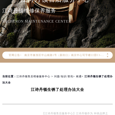
江诗丹顿官方全国统一服务热线400-882-9682，服务覆盖中国大陆、香港、澳门、台湾全部区域（非大陆需加拨“+86”）
江诗丹顿维修保养服务
2026年8月江诗丹顿售后服务中心最新网点地址：
北京市朝阳区建国门外大街甲6号华熙国际中心写字楼D座11层1102室（北京总部）（需提前预约）
VACHERON MAINTENANCE CENTER
北京市东城区东长安街1号东方广场写字楼W3座6层602室（需提前预约）
天津市和平区赤峰道136号天津国际金融中心写字楼26层2603室（需提前预约）
上海市徐汇区虹桥路3号港汇中心写字楼2座37层3705室（需提前预约）
上海市黄浦区南京东路299号宏伊国际广场写字楼8层806室（需提前预约）
▲
官网公告>
南京市秦淮区中山南路1号（新街口）南京中心写字楼22层C1-1室（需提前预约）
▼
常州市新北区龙锦路1590号现代传媒中心写字楼5号楼10层1008室（需提前预约）
徐州市鼓楼区淮海东路29号苏宁广场IFC国际金融中心写字楼35层3508室（需提前预约）
当前位置：
江诗丹顿售后维修服务中心
>
问题/知识/资讯
>
南通
> 江诗丹顿生锈了处理办
扬州市邗江区国展路29号星耀天地写字楼1号楼18层1803室（需提前预约）
法大全
盐城市盐都区世纪大道5号盐城金融城写字楼1号楼16层1604室（需提前预约）
江诗丹顿生锈了处理办法大全
泰州市海陵区永定东路399号置地商务中心东塔写字楼（华润万象城）17层1706室（需提前预约）
宁波市江北区大闸南路500号来福士广场办公楼20层2009室（需提前预约）
杭州市上城区钱江路1366号华润大厦写字楼A座5层503-5室（需提前预约）
金华市金东区东市南街777号金华万达广场写字楼4号楼22层2209室（需提前预约）
【江诗丹顿售后服务中心】江诗丹顿作为 钟表品牌之