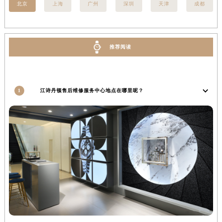
北京
上海
广州
深圳
天津
成都
安徽省六安市金安区解放中路江诗丹顿售后服务中心（需提前预约）
安徽省马鞍山市雨山区湖南西路江诗丹顿售后服务中心（需提前预约）
安徽省宿州市埇桥区人民中路江诗丹顿售后服务中心（需提前预约）
推荐阅读
安徽省铜陵市铜官区石城大道江诗丹顿售后服务中心（需提前预约）
安徽省芜湖市镜湖区中山路步行街江诗丹顿售后服务中心（需提前预约）
安徽省宣城市宣州区叠嶂西路江诗丹顿售后服务中心（需提前预约）
1
江诗丹顿售后维修服务中心地点在哪里呢？
福建省龙岩市新罗区九一南路江诗丹顿售后服务中心（需提前预约）
福建省南平市建阳区人民西路江诗丹顿售后服务中心（需提前预约）
福建省宁德市蕉城区天湖东路江诗丹顿售后服务中心（需提前预约）
福建省莆田市城厢区霞林街道荔华东大道江诗丹顿售后服务中心（需提前预约）
福建省三明市三元区东乾二路江诗丹顿售后服务中心（需提前预约）
福建省漳州市龙文区步港路江诗丹顿售后服务中心（需提前预约）
江苏省常州市新北区龙锦路1590号现代传媒中心5号楼10层1008室江诗丹顿售后服务中心（需提前预约）
江苏省淮安市清江浦区淮海北路江诗丹顿售后服务中心（需提前预约）
江苏省连云港市海州区通灌北路江诗丹顿售后服务中心（需提前预约）
江苏省南京市秦淮区中山南路1号南京中心22层22-C1-C3室江诗丹顿售后服务中心（需提前预约）