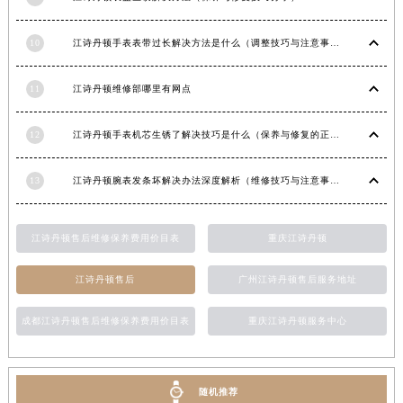
江西省鹰潭市月湖区胜利东路江诗丹顿售后服务中心（需提前预约）
山东省德州市德城区东风中路江诗丹顿售后服务中心（需提前预约）
10
江诗丹顿手表表带过长解决方法是什么（调整技巧与注意事项）
山东省东营市东营区济南路江诗丹顿售后服务中心（需提前预约）
11
江诗丹顿维修部哪里有网点
山东省济南市历下区经十路11111号华润中心写字楼（万象城）15层1508室江诗丹顿售后服务中心（需提前预约）
山东省济宁市任城区太白楼路江诗丹顿售后服务中心（需提前预约）
12
江诗丹顿手表机芯生锈了解决技巧是什么（保养与修复的正确方法）
山东省莱芜市文化南路8号银座商城名表维修一楼名表维修江诗丹顿售后服务中心（需提前预约）
山东省临沂市兰山区解放路江诗丹顿售后服务中心（需提前预约）
13
江诗丹顿腕表发条坏解决办法深度解析（维修技巧与注意事项）
山东省日照市东港区烟台路江诗丹顿售后服务中心（需提前预约）
山东省泰安市泰山区财源街道泰山大街江诗丹顿售后服务中心（需提前预约）
江诗丹顿售后维修保养费用价目表
重庆江诗丹顿
山东省威海市环翠区新威海路89号振华商厦一楼名表维修江诗丹顿售后服务中心（需提前预约）
山东省潍坊市奎文区东风东街江诗丹顿售后服务中心（需提前预约）
江诗丹顿售后
广州江诗丹顿售后服务地址
山东省枣庄市滕州市北辛路与善国路交叉口江诗丹顿售后服务中心（需提前预约）
山东省淄博市张店区金晶大道江诗丹顿售后服务中心（需提前预约）
成都江诗丹顿售后维修保养费用价目表
重庆江诗丹顿服务中心
上海市黄浦区南京东路299号宏伊国际广场写字楼8层806室江诗丹顿售后服务中心（需提前预约）
上海市徐汇区虹桥路3号港汇中心2座37层3705室江诗丹顿售后服务中心（需提前预约）
随机推荐
浙江省杭州市上城区钱江路1366号华润大厦A座5层503-5室江诗丹顿售后服务中心（需提前预约）