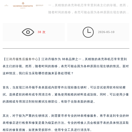
一，其精致的表壳和机芯常常受到表主们的珍视。然而，
绍兴市越城区胜利东路379号世茂天际中心写字楼8层805室（需提前预约）
随着时间的推移，表壳可能会因为各种原因出现生锈的情
嘉兴市南湖区广益路705号嘉兴世界贸易中心写字楼A座13层1304室（需提前预约）
况。面对这种情况，我们应当采取哪些措施来妥善处理
南昌市红谷滩新区红谷中大道998号绿地双子塔（中央广场）A1座办公楼14层07室（需提前预约）
呢？…

济南市历下区经十路11111号华润中心写字楼（万象城）15层1508室（需提前预约）
38 次
2026-05-10
广州市天河区天河路230号万菱汇国际中心写字楼A塔7层704室（需提前预约）
广州市越秀区环市东路371-375号世界贸易中心大厦南塔写字楼15层07室（需提前预约）
深圳市罗湖区深南东路5001号华润大厦写字楼17层1701室（需提前预约）
【
江诗丹顿售后服务中心
】江诗丹顿作为 钟表品牌之一，其精致的表壳和机芯常常受到
惠州市惠城区江北文昌一路7号华贸大厦写字楼1座30层05室（需提前预约）
表主们的珍视。然而，随着时间的推移，表壳可能会因为各种原因出现生锈的情况。面对
厦门市思明区湖滨东路95号华润大厦写字楼B座11层1104室（需提前预约）
这种情况，我们应当采取哪些措施来妥善处理呢？
福州市鼓楼区五四路128-1号恒力城写字楼15层03室（需提前预约）
首先，当发现江诗丹顿手表表面或内部零件出现轻微生锈时，可以尝试使用软布轻轻擦
成都市锦江区人民东路6号SAC东原中心写字楼24层2406B室（需提前预约）
拭。选择柔软的棉布或专用清洁布，避免使用粗糙的材料造成划痕。同时，可以使用少量
重庆市江北区观音桥步行街2号融恒时代广场写字楼9层902室（需提前预约）
的酒精或专用清洁剂轻轻擦拭生锈部位，有助于去除表面的锈迹。
长沙市芙蓉区定王台街道建湘路393号世茂环球金融中心写字楼（芙蓉广场）10层13室（需提前预约）
郑州市二七区铭功路10号华润大厦写字楼29层2905室（需提前预约）
其次，对于较为严重的生锈情况，则需要寻求专业的钟表维修服务。将手表送到专业的钟
太原市迎泽区解放路15号亨得利名表服务中心（品牌授权店）3层整层（需提前预约）
表维修店进行检查和修复是最为稳妥的方法。专业的维修人员会根据手表的具体情况采取
沈阳市沈河区中街路137号亨得利名表服务中心（品牌授权店）1层整层（需提前预约）
相应的修复措施，如更换受损部件、使用专业工具进行清洗等。