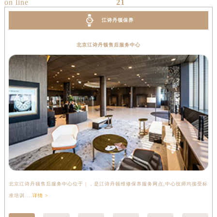
on line
21
山西省朔州市朔城区怡西路与鄯阳西街交汇处江诗丹顿售后服务中心（需提前预约）
江诗丹顿保养
山西省忻州市忻府区和平东街与七一南路交叉口江诗丹顿售后服务中心（需提前预约）
山西省阳泉市郊区平阳东街与新城大道交叉口江诗丹顿售后服务中心（需提前预约）
北京江诗丹顿售后服务中心
山西省运城市盐湖区河东街江诗丹顿售后服务中心（需提前预约）
山西省长治市潞州区英雄中路江诗丹顿售后服务中心（需提前预约）
山西省太原市迎泽区迎泽街道解放路15号亨得利名表维修授权店3楼江诗丹顿售后服务中心（需提前预约）
天津市和平区赤峰道136号天津国际金融中心26层2603室江诗丹顿售后服务中心（需提前预约）
安徽省安庆市迎江区人民路江诗丹顿售后服务中心（需提前预约）
安徽省蚌埠市蚌山区淮河路江诗丹顿售后服务中心（需提前预约）
安徽省亳州市谯城区魏武大道江诗丹顿售后服务中心（需提前预约）
安徽省池州市贵池区长江路江诗丹顿售后服务中心（需提前预约）
安徽省滁州市琅琊区南谯北路江诗丹顿售后服务中心（需提前预约）
安徽省阜阳市颍州区颍州北路江诗丹顿售后服务中心（需提前预约）
北京江诗丹顿售后服务中心位于 | ，是江诗丹顿维修保养服务网点,中心技师均接受标
上
安徽省淮北市相山区淮海路江诗丹顿售后服务中心（需提前预约）
准培训....
详情 >
准培
安徽省淮南市田家庵区国庆中路江诗丹顿售后服务中心（需提前预约）
安徽省黄山市屯溪区黄山西路江诗丹顿售后服务中心（需提前预约）