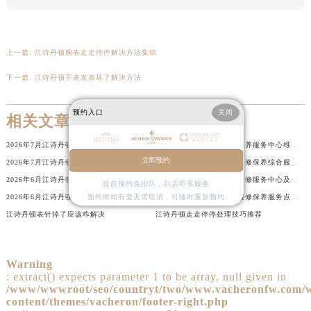
内蒙古自治区阿拉善盟市左旗土尔扈特大街江诗丹顿售后服务中心（需提前预约）
内蒙古自治区巴彦淖尔市临河区新华街江诗丹顿售后服务中心（需提前预约）
内蒙古自治区包头市青山区幸福路甲3号王府井百货名表维修江诗丹顿售后服务中心（需提前预约）
上一篇:
江诗丹顿腕表走走停停解决方法集锦
内蒙古自治区赤峰市红山区哈达街江诗丹顿售后服务中心（需提前预约）
下一篇:
江诗丹顿手表发条坏了解决方法
内蒙古自治区鄂尔多斯市东胜区伊金霍洛街江诗丹顿售后服务中心（需提前预约）
内蒙古自治区呼伦贝尔市海拉尔区中央街江诗丹顿售后服务中心（需提前预约）
预约入口
关闭
相关文章
内蒙古自治区通辽市科尔沁区明仁大街江诗丹顿售后服务中心（需提前预约）
2026年7月江诗丹顿官方服务中心保养维修网点搬迁新增
2026年7月江诗丹顿官方保养服务中心维修点搬迁及增设补充确认稿发布
内蒙古自治区乌海市海勃湾区人民南路江诗丹顿售后服务中心（需提前预约）
立即预约
2026年7月江诗丹顿官方维修保养中心网点搬迁及新增补充手册内容
2026年7月江诗丹顿官方维修保养综合服务网络补充调整通知原文发布
内蒙古自治区乌兰察布市集宁区恩和大街江诗丹顿售后服务中心（需提前预约）
2026年6月江诗丹顿官方维修中心及保养服务中心迁移与增设补充全览文本
2026年6月江诗丹顿官方维修服务中心及保养站最终最新调整明细表
提前预约免排队，到店即享服务
内蒙古自治区锡林郭勒盟市锡林浩特市光明街与额尔敦路交叉口江诗丹顿售后服务中心（需提前预约）
2026年6月江诗丹顿官方维修保养综合服务点迁址及新增网点速递
2026年6月江诗丹顿官方维修保养服务点最新调整补充说明（含迁址新开）最终公开
预约时间有变无需取消，可随时重新预约
内蒙古自治区兴安盟市乌兰浩特市兴安大街江诗丹顿售后服务中心（需提前预约）
江诗丹顿表针掉了应该咋解决
江诗丹顿走走停停处理技巧推荐
山西省大同市平城区迎宾街江诗丹顿售后服务中心（需提前预约）
山西省晋城市城区黄华街江诗丹顿售后服务中心（需提前预约）
Warning
山西省晋中市榆次区顺城街江诗丹顿售后服务中心（需提前预约）
: extract() expects parameter 1 to be array, null given in
山西省临汾市尧都区解放路江诗丹顿售后服务中心（需提前预约）
/www/wwwroot/seo/countryt/two/www.vacheronfw.com/
content/themes/vacheron/footer-right.php
山西省吕梁市离石区永宁中路与建设街交叉口江诗丹顿售后服务中心（需提前预约）