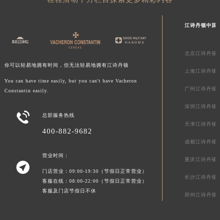
福建省厦门市思明区湖滨东路95号万象城华润大厦B座11层1104室江诗丹顿售后服务中心（需提前预约）
广东省潮州市潮安区新风路与潮汕路交汇处江诗丹顿售后服务中心（需提前预约）
江诗丹顿中国
广东省广州市天河区天河路230号万菱汇国际中心A塔7层704室江诗丹顿售后服务中心（需提前预约）
广东省广州市越秀区环市东路371-375号世界贸易中心大厦南塔15层1507室江诗丹顿售后服务中心（需提前预约）
北京江诗丹顿
广东省河源市源城区越王大道江诗丹顿售后服务中心（需提前预约）
你可以轻易地拥有时间，但无法轻易地拥有江诗丹顿
上海江诗丹顿
广东省惠州市惠城区江北文昌一路7号华贸大厦1座30层3005室江诗丹顿售后服务中心（需提前预约）
You can have time easily, but you can't have Vacheron
广州江诗丹顿
Constantin easily.
广东省江门市蓬江区广场西路江诗丹顿售后服务中心（需提前预约）
广东省揭阳市榕城进贤门步行街江诗丹顿售后服务中心（需提前预约）
深圳江诗丹顿

总部服务热线
广东省茂名市电白区水东街道迎宾大道江诗丹顿售后服务中心（需提前预约）
天津江诗丹顿
400-882-9682
广东省梅州市梅江区金燕大道江诗丹顿售后服务中心（需提前预约）
成都江诗丹顿
广东省清远市清城区湖西路江诗丹顿售后服务中心（需提前预约）
营业时间：
重庆江诗丹顿
广东省汕头市龙湖区长平路江诗丹顿售后服务中心（需提前预约）

门店营业：09:00-19:30（节假日正常营业）
广东省汕尾市城区香洲街道园林社区翠园街江诗丹顿售后服务中心（需提前预约）
长沙江诗丹顿
客服在线：08:00-22:00（节假日正常营业）
广东省韶关市武江区芙蓉新区与老城中心交汇处江诗丹顿售后服务中心（需提前预约）
客服及门店节假日不休
郑州江诗丹顿
广东省深圳市罗湖区深南东路5001号华润大厦17层1701室江诗丹顿售后服务中心（需提前预约）
广东省阳江市江城区东风一路江诗丹顿售后服务中心（需提前预约）