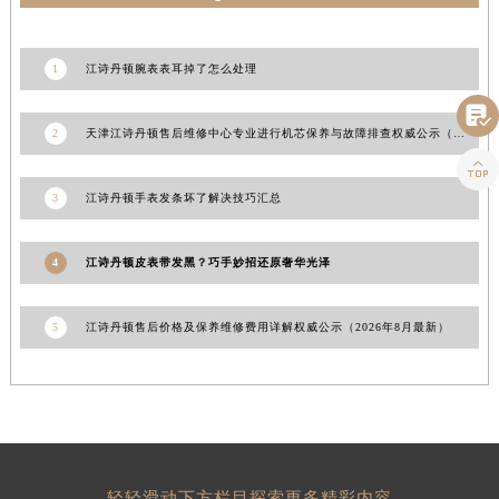
浙江省湖州市吴兴区劳动路江诗丹顿售后服务中心（需提前预约）
浙江省嘉兴市南湖区广益路705号嘉兴世界贸易中心A座13层1304室江诗丹顿售后服务中心（需提前预约）
1
江诗丹顿腕表表耳掉了怎么处理
浙江省金华市金东区东市南街777号金华万达广场4号楼22楼2209室江诗丹顿售后服务中心（需提前预约）

浙江省丽水市莲都区解放街江诗丹顿售后服务中心（需提前预约）
2
天津江诗丹顿售后维修中心专业进行机芯保养与故障排查权威公示（2026年7月最新）
浙江省宁波市江北区大闸南路500号来福士广场办公楼20层2009室江诗丹顿售后服务中心（需提前预约）

浙江省衢州市柯城区上街江诗丹顿售后服务中心（需提前预约）
3
江诗丹顿手表发条坏了解决技巧汇总
浙江省绍兴市越城区胜利东路379号世茂天际中心写字楼8层805室江诗丹顿售后服务中心（需提前预约）
浙江省舟山市定海区解放东路江诗丹顿售后服务中心（需提前预约）
4
江诗丹顿皮表带发黑？巧手妙招还原奢华光泽
澳门特别行政区大堂区议事亭前地（新马路）江诗丹顿售后服务中心（需提前预约）
澳门特别行政区风顺堂区南湾大马路江诗丹顿售后服务中心（需提前预约）
5
江诗丹顿售后价格及保养维修费用详解权威公示（2026年8月最新）
澳门特别行政区花地玛堂区关闸广场江诗丹顿售后服务中心（需提前预约）
澳门特别行政区花王堂区大三巴商圈江诗丹顿售后服务中心（需提前预约）
澳门特别行政区嘉模堂区官也街江诗丹顿售后服务中心（需提前预约）
澳门省路氹城市金光大道江诗丹顿售后服务中心（需提前预约）
澳门特别行政区望德堂区塔石广场江诗丹顿售后服务中心（需提前预约）
福建省福州市鼓楼区五四路128-1号恒力城写字楼15层03室江诗丹顿售后服务中心（需提前预约）
轻轻滑动下方栏目探索更多精彩内容