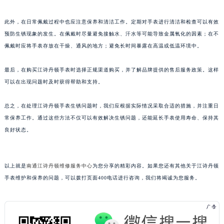
长春市朝阳区西安大路727号中银大厦A座(旺进大厦)18层09室（需提前预约）
此外，在日常佩戴过程中也应注意保养和清洁工作。定期对手表进行清洁和检查可以有效
贵阳市南明区都司高架桥路33号亨特国际金融中心14楼14D（需提前预约）
预防生锈现象的发生。在佩戴时尽量避免接触水、汗水等可能导致金属氧化的因素；在不
昆明市盘龙区北京路928号同德昆明广场写字楼10层06室（需提前预约）
佩戴时应将手表存放在干燥、通风的地方；避免长时间暴露在高温或低温环境中。
石家庄市长安区中山东路39号勒泰中心写字楼B座13层07室（需提前预约）
西安市碑林区南关正街88号华侨城长安国际中心E座6楼10室（需提前预约）
最后，在购买江诗丹顿手表时选择正规渠道购买，并了解品牌提供的售后服务政策。这样
海口市龙华区金贸东路5号海口华润大厦B座17层1707室（需提前预约）
可以在出现问题时及时获得帮助和支持。
唐山市路南区新华东道100号万达广场写字楼A座10层1002室（需提前预约）
总之，在处理江诗丹顿手表生锈问题时，我们应根据实际情况采取合适的措施，并注重日
台州市椒江区东海大道1800号腾达中心东1幢20楼2002室（需提前预约）
常保养工作。通过这些方法不仅可以有效解决生锈问题，还能延长手表使用寿命、保持其
内蒙古自治区呼和浩特市玉泉区大学西街70号华润万象城写字楼（鄂尔多斯大厦）23层2326室（需提前预约）
良好状态。
甘肃省兰州市七里河区西津西路16号兰州中心写字楼21层2102室（需提前预约）
重庆市解放碑渝中区民权路28号英利国际金融中心写字楼20层01室（需提前预约）
黑龙江省大庆市萨尔图区会战大街江诗丹顿售后服务中心（需提前预约）
以上就是
南通江诗丹顿维修服务中心
为您分享的精彩内容。如果您还有其他关于江诗丹顿
黑龙江省鹤岗市向阳区红军路江诗丹顿售后服务中心（需提前预约）
手表维护和保养的问题，可以拨打页面400电话进行咨询，我们将竭诚为您服务。
黑龙江省黑河市爱辉区中央街江诗丹顿售后服务中心（需提前预约）
黑龙江省鸡西市鸡冠区红军路江诗丹顿售后服务中心（需提前预约）
黑龙江省佳木斯市向阳区长安路江诗丹顿售后服务中心（需提前预约）