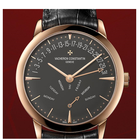
沈阳市沈河区中街路83号亨得利名表服务中心（品牌授权店）1层整层（需提前预约）
乌鲁木齐市天山区红山路26号时代广场（CCMALL）C座17层17-B（需提前预约）
温州市鹿城区锦绣路1067号置信广场10层1015室（需提前预约）
哈尔滨市道里区友谊西路600号富力中心T2座写字楼29层03室（需提前预约）
大连市中山区人民路15号国际金融大厦7层G室（需提前预约）
佛山市禅城区季华五路57号万科金融中心C座12层1205室（需提前预约）
东莞市东城街道鸿福东路1号民盈国贸中心T1写字楼9层907室（需提前预约）
无锡市梁溪区人民中路139号恒隆广场写字楼1座11层1104室（需提前预约）
南通市崇川区工农路57号圆融广场写字楼16层1603室（需提前预约）
苏州市苏州工业园区星港街199号苏州中心办公楼C座22层08室（需提前预约）
武汉市江汉区解放大道686号世界贸易大厦38层09室（需提前预约）
南宁市青秀区金湖路59号地王大厦12楼1224室（需提前预约）
合肥市蜀山区潜山路111号万象城华润大厦B座12楼03室（需提前预约）
泉州市丰泽区宝洲路729号浦西万达中心写字楼A座7楼709室（需提前预约）
青岛市南区山东路6号华润大厦B座22层04室（需提前预约）
烟台市芝罘区胜利路139号万达金融中心A座907室（需提前预约）