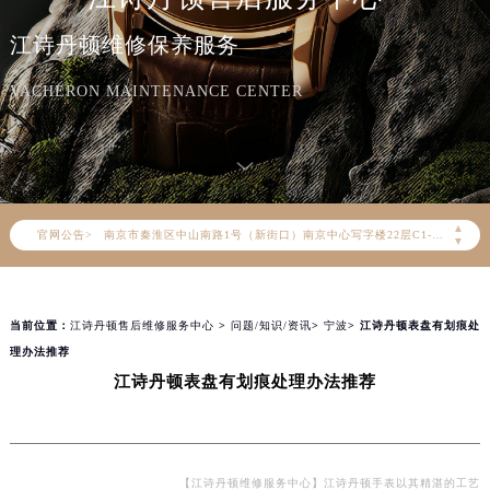
江诗丹顿官方全国统一服务热线400-882-9682，服务覆盖中国大陆、香港、澳门、台湾全部区域（非大陆需加拨“+86”）
江诗丹顿维修保养服务
2026年8月江诗丹顿售后服务中心最新网点地址：
北京市朝阳区建国门外大街甲6号华熙国际中心写字楼D座11层1102室（北京总部）（需提前预约）
VACHERON MAINTENANCE CENTER
北京市东城区东长安街1号东方广场写字楼W3座6层602室（需提前预约）
天津市和平区赤峰道136号天津国际金融中心写字楼26层2603室（需提前预约）
上海市徐汇区虹桥路3号港汇中心写字楼2座37层3705室（需提前预约）
上海市黄浦区南京东路299号宏伊国际广场写字楼8层806室（需提前预约）
▲
官网公告>
南京市秦淮区中山南路1号（新街口）南京中心写字楼22层C1-1室（需提前预约）
▼
常州市新北区龙锦路1590号现代传媒中心写字楼5号楼10层1008室（需提前预约）
徐州市鼓楼区淮海东路29号苏宁广场IFC国际金融中心写字楼35层3508室（需提前预约）
当前位置：
江诗丹顿售后维修服务中心
>
问题/知识/资讯
>
宁波
> 江诗丹顿表盘有划痕处
扬州市邗江区国展路29号星耀天地写字楼1号楼18层1803室（需提前预约）
理办法推荐
盐城市盐都区世纪大道5号盐城金融城写字楼1号楼16层1604室（需提前预约）
江诗丹顿表盘有划痕处理办法推荐
泰州市海陵区永定东路399号置地商务中心东塔写字楼（华润万象城）17层1706室（需提前预约）
宁波市江北区大闸南路500号来福士广场办公楼20层2009室（需提前预约）
杭州市上城区钱江路1366号华润大厦写字楼A座5层503-5室（需提前预约）
金华市金东区东市南街777号金华万达广场写字楼4号楼22层2209室（需提前预约）
【江诗丹顿维修服务中心】江诗丹顿手表以其精湛的工艺