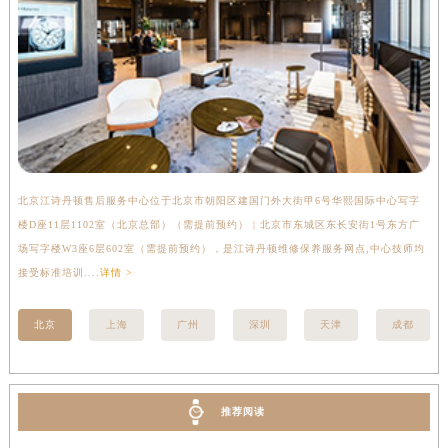
山西省朔州市朔城区怡西路与鄯阳西街交汇处江诗丹顿售后服务中心（需提前预约）
山西省忻州市忻府区和平东街与七一南路交叉口江诗丹顿售后服务中心（需提前预约）
山西省阳泉市郊区平阳东街与新城大道交叉口江诗丹顿售后服务中心（需提前预约）
山西省运城市盐湖区河东街江诗丹顿售后服务中心（需提前预约）
山西省长治市潞州区英雄中路江诗丹顿售后服务中心（需提前预约）
山西省太原市迎泽区迎泽街道解放路15号亨得利名表维修授权店3楼江诗丹顿售后服务中心（需提前预约）
天津市和平区赤峰道136号天津国际金融中心26层2603室江诗丹顿售后服务中心（需提前预约）
北京江诗丹顿售后服务中心位于北京市朝阳区建国门外大街甲6号华熙国际中心写字
上
安徽省安庆市迎江区人民路江诗丹顿售后服务中心（需提前预约）
楼D座11层1102室（北京总部）（需提前预约） | 北京市东城区东长安街1号东方广
室
安徽省蚌埠市蚌山区淮河路江诗丹顿售后服务中心（需提前预约）
场写字楼W3座6层602室（需提前预约），是江诗丹顿维修保养服务网点,中心技师均
提
安徽省亳州市谯城区魏武大道江诗丹顿售后服务中心（需提前预约）
接受标准培训....
详情 >
安徽省池州市贵池区长江路江诗丹顿售后服务中心（需提前预约）
北京
上海
广州
深圳
天津
成都
安徽省滁州市琅琊区南谯北路江诗丹顿售后服务中心（需提前预约）
安徽省阜阳市颍州区颍州北路江诗丹顿售后服务中心（需提前预约）
安徽省淮北市相山区淮海路江诗丹顿售后服务中心（需提前预约）
安徽省淮南市田家庵区国庆中路江诗丹顿售后服务中心（需提前预约）
推荐阅读
安徽省黄山市屯溪区黄山西路江诗丹顿售后服务中心（需提前预约）