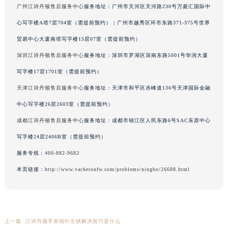
广州江诗丹顿售后服务中心
服务地址：广州市天河区天河路230号万菱汇国际中
辽宁省本溪市平山区胜利路江诗丹顿售后服务中心（需提前预约）
心写字楼A塔7层704室（需提前预约） | 广州市越秀区环市东路371-375号世界
辽宁省朝阳市双塔区新华路江诗丹顿售后服务中心（需提前预约）
辽宁省丹东市振兴区七经街江诗丹顿售后服务中心（需提前预约）
贸易中心大厦南塔写字楼15层07室（需提前预约）
辽宁省抚顺市新抚区东一路江诗丹顿售后服务中心（需提前预约）
深圳江诗丹顿售后服务中心
服务地址：深圳市罗湖区深南东路5001号华润大厦
辽宁省阜新市海州区解放大街江诗丹顿售后服务中心（需提前预约）
写字楼17层1701室（需提前预约）
辽宁省葫芦岛市连山区中央路江诗丹顿售后服务中心（需提前预约）
天津江诗丹顿售后服务中心
服务地址：天津市和平区赤峰道136号天津国际金融
辽宁省锦州市古塔区中央大街江诗丹顿售后服务中心（需提前预约）
中心写字楼26层2603室（需提前预约）
辽宁省辽阳市白塔区新运大街江诗丹顿售后服务中心（需提前预约）
成都江诗丹顿售后服务中心
服务地址：成都市锦江区人民东路6号SAC东原中心
辽宁省盘锦市兴隆台区石油大街江诗丹顿售后服务中心（需提前预约）
写字楼24层2406B室（需提前预约）
辽宁省铁岭市银州区南马路江诗丹顿售后服务中心（需提前预约）
辽宁省营口市站前区市府路与渤海大街交叉口江诗丹顿售后服务中心（需提前预约）
服务专线：
400-882-9682
辽宁省沈阳市沈河区中街路137号亨得利名表维修授权店1楼江诗丹顿售后服务中心（需提前预约）
本页链接：
http://www.vacheronfw.com/problems/ningbo/26688.html
辽宁省沈阳市沈河区中街路83号亨得利名表维修授权店1楼江诗丹顿售后服务中心（需提前预约）
北京市朝阳区建国门外大街甲6号华熙国际中心D座11层1102室江诗丹顿售后服务中心（北京总部）（需提前预约）
北京市东城区东长安街1号王府井东方广场W3座6层602室江诗丹顿售后服务中心（需提前预约）
上一篇:
江诗丹顿手表指针生锈解决技巧是什么
河北省保定市竞秀区朝阳北大街北国先天下江诗丹顿售后服务中心（需提前预约）