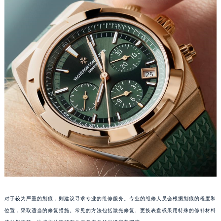
沈阳市沈河区中街路83号亨得利名表服务中心（品牌授权店）1层整层（需提前预约）
乌鲁木齐市天山区红山路26号时代广场（CCMALL）C座17层17-B（需提前预约）
温州市鹿城区锦绣路1067号置信广场10层1015室（需提前预约）
哈尔滨市道里区友谊西路600号富力中心T2座写字楼29层03室（需提前预约）
大连市中山区人民路15号国际金融大厦7层G室（需提前预约）
佛山市禅城区季华五路57号万科金融中心C座12层1205室（需提前预约）
东莞市东城街道鸿福东路1号民盈国贸中心T1写字楼9层907室（需提前预约）
无锡市梁溪区人民中路139号恒隆广场写字楼1座11层1104室（需提前预约）
南通市崇川区工农路57号圆融广场写字楼16层1603室（需提前预约）
苏州市苏州工业园区星港街199号苏州中心办公楼C座22层08室（需提前预约）
武汉市江汉区解放大道686号世界贸易大厦38层09室（需提前预约）
南宁市青秀区金湖路59号地王大厦12楼1224室（需提前预约）
合肥市蜀山区潜山路111号万象城华润大厦B座12楼03室（需提前预约）
泉州市丰泽区宝洲路729号浦西万达中心写字楼A座7楼709室（需提前预约）
对于较为严重的划痕，则建议寻求专业的维修服务。专业的维修人员会根据划痕的程度和
青岛市南区山东路6号华润大厦B座22层04室（需提前预约）
位置，采取适当的修复措施。常见的方法包括激光修复、更换表盘或采用特殊的修补材料
烟台市芝罘区胜利路139号万达金融中心A座907室（需提前预约）