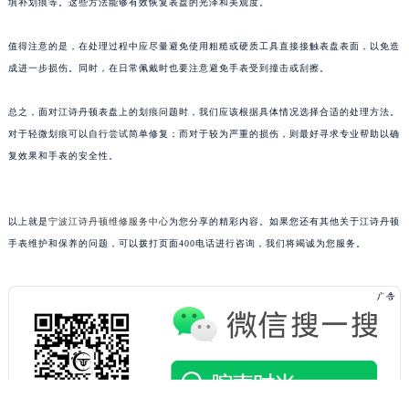
填补划痕等。这些方法能够有效恢复表盘的光泽和美观度。
长春市朝阳区西安大路727号中银大厦A座(旺进大厦)18层09室（需提前预约）
贵阳市南明区都司高架桥路33号亨特国际金融中心14楼14D（需提前预约）
值得注意的是，在处理过程中应尽量避免使用粗糙或硬质工具直接接触表盘表面，以免造
成进一步损伤。同时，在日常佩戴时也要注意避免手表受到撞击或刮擦。
昆明市盘龙区北京路928号同德昆明广场写字楼10层06室（需提前预约）
石家庄市长安区中山东路39号勒泰中心写字楼B座13层07室（需提前预约）
总之，面对江诗丹顿表盘上的划痕问题时，我们应该根据具体情况选择合适的处理方法。
西安市碑林区南关正街88号华侨城长安国际中心E座6楼10室（需提前预约）
对于轻微划痕可以自行尝试简单修复；而对于较为严重的损伤，则最好寻求专业帮助以确
海口市龙华区金贸东路5号海口华润大厦B座17层1707室（需提前预约）
复效果和手表的安全性。
唐山市路南区新华东道100号万达广场写字楼A座10层1002室（需提前预约）
台州市椒江区东海大道1800号腾达中心东1幢20楼2002室（需提前预约）
以上就是
宁波江诗丹顿维修服务中心
为您分享的精彩内容。如果您还有其他关于江诗丹顿
内蒙古自治区呼和浩特市玉泉区大学西街70号华润万象城写字楼（鄂尔多斯大厦）23层2326室（需提前预约）
手表维护和保养的问题，可以拨打页面400电话进行咨询，我们将竭诚为您服务。
甘肃省兰州市七里河区西津西路16号兰州中心写字楼21层2102室（需提前预约）
重庆市解放碑渝中区民权路28号英利国际金融中心写字楼20层01室（需提前预约）
黑龙江省大庆市萨尔图区会战大街江诗丹顿售后服务中心（需提前预约）
黑龙江省鹤岗市向阳区红军路江诗丹顿售后服务中心（需提前预约）
黑龙江省黑河市爱辉区中央街江诗丹顿售后服务中心（需提前预约）
黑龙江省鸡西市鸡冠区红军路江诗丹顿售后服务中心（需提前预约）
黑龙江省佳木斯市向阳区长安路江诗丹顿售后服务中心（需提前预约）