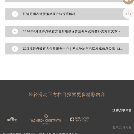
浙江省湖州市吴兴区劳动路江诗丹顿售后服务中心（需提前预约）

3
江诗丹顿表针脱落处理方法深度解析
浙江省嘉兴市南湖区广益路705号嘉兴世界贸易中心A座13层1304室江诗丹顿售后服务中心（需提前预约）
浙江省金华市金东区东市南街777号金华万达广场4号楼22楼2209室江诗丹顿售后服务中心（需提前预约）
浙江省丽水市莲都区解放街江诗丹顿售后服务中心（需提前预约）
4
2026年6月江诗丹顿官方售后维修保养业务网点调整补充方案文本（迁址新开）
浙江省宁波市江北区大闸南路500号来福士广场办公楼20层2009室江诗丹顿售后服务中心（需提前预约）
浙江省衢州市柯城区上街江诗丹顿售后服务中心（需提前预约）
5
武汉江诗丹顿官方售后服务中心｜网点地址与电话权威信息公示（2026年6月最新）
浙江省绍兴市越城区胜利东路379号世茂天际中心写字楼8层805室江诗丹顿售后服务中心（需提前预约）
浙江省舟山市定海区解放东路江诗丹顿售后服务中心（需提前预约）
澳门特别行政区大堂区议事亭前地（新马路）江诗丹顿售后服务中心（需提前预约）
澳门特别行政区风顺堂区南湾大马路江诗丹顿售后服务中心（需提前预约）
澳门特别行政区花地玛堂区关闸广场江诗丹顿售后服务中心（需提前预约）
轻轻滑动下方栏目探索更多精彩内容
澳门特别行政区花王堂区大三巴商圈江诗丹顿售后服务中心（需提前预约）
澳门特别行政区嘉模堂区官也街江诗丹顿售后服务中心（需提前预约）
江诗丹顿中国
澳门省路氹城市金光大道江诗丹顿售后服务中心（需提前预约）
澳门特别行政区望德堂区塔石广场江诗丹顿售后服务中心（需提前预约）
北京江诗丹顿
福建省福州市鼓楼区五四路128-1号恒力城写字楼15层03室江诗丹顿售后服务中心（需提前预约）