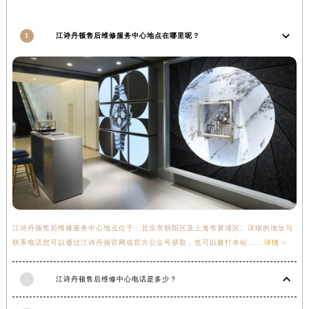
安徽省六安市金安区解放中路江诗丹顿售后服务中心（需提前预约）
安徽省马鞍山市雨山区湖南西路江诗丹顿售后服务中心（需提前预约）
1
江诗丹顿售后维修服务中心地点在哪里呢？
安徽省宿州市埇桥区人民中路江诗丹顿售后服务中心（需提前预约）
安徽省铜陵市铜官区石城大道江诗丹顿售后服务中心（需提前预约）
安徽省芜湖市镜湖区中山路步行街江诗丹顿售后服务中心（需提前预约）
安徽省宣城市宣州区叠嶂西路江诗丹顿售后服务中心（需提前预约）
福建省龙岩市新罗区九一南路江诗丹顿售后服务中心（需提前预约）
福建省南平市建阳区人民西路江诗丹顿售后服务中心（需提前预约）
福建省宁德市蕉城区天湖东路江诗丹顿售后服务中心（需提前预约）
福建省莆田市城厢区霞林街道荔华东大道江诗丹顿售后服务中心（需提前预约）
福建省三明市三元区东乾二路江诗丹顿售后服务中心（需提前预约）
福建省漳州市龙文区步港路江诗丹顿售后服务中心（需提前预约）
江诗丹顿售后维修服务中心地点位于：北京市朝阳区及上海市黄浦区。详细的地址与
联系电话您可以通过江诗丹顿官网或官方公众号获取，也可以拨打本站......
详情 >
江苏省常州市新北区龙锦路1590号现代传媒中心5号楼10层1008室江诗丹顿售后服务中心（需提前预约）
江苏省淮安市清江浦区淮海北路江诗丹顿售后服务中心（需提前预约）
2
江诗丹顿售后维修中心电话是多少？
江苏省连云港市海州区通灌北路江诗丹顿售后服务中心（需提前预约）
江苏省南京市秦淮区中山南路1号南京中心22层22-C1-C3室江诗丹顿售后服务中心（需提前预约）