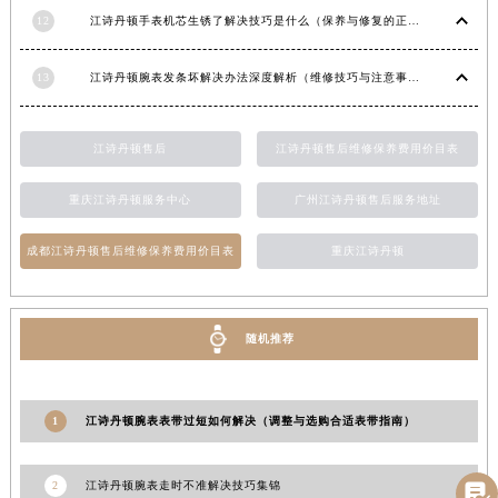
12
江诗丹顿手表机芯生锈了解决技巧是什么（保养与修复的正确方法）
江西省鹰潭市月湖区胜利东路江诗丹顿售后服务中心（需提前预约）
山东省德州市德城区东风中路江诗丹顿售后服务中心（需提前预约）
13
江诗丹顿腕表发条坏解决办法深度解析（维修技巧与注意事项）
山东省东营市东营区济南路江诗丹顿售后服务中心（需提前预约）
山东省济南市历下区经十路11111号华润中心写字楼（万象城）15层1508室江诗丹顿售后服务中心（需提前预约）
山东省济宁市任城区太白楼路江诗丹顿售后服务中心（需提前预约）
江诗丹顿售后
江诗丹顿售后维修保养费用价目表
山东省莱芜市文化南路8号银座商城名表维修一楼名表维修江诗丹顿售后服务中心（需提前预约）
重庆江诗丹顿服务中心
广州江诗丹顿售后服务地址
山东省临沂市兰山区解放路江诗丹顿售后服务中心（需提前预约）
山东省日照市东港区烟台路江诗丹顿售后服务中心（需提前预约）
成都江诗丹顿售后维修保养费用价目表
重庆江诗丹顿
山东省泰安市泰山区财源街道泰山大街江诗丹顿售后服务中心（需提前预约）
山东省威海市环翠区新威海路89号振华商厦一楼名表维修江诗丹顿售后服务中心（需提前预约）
山东省潍坊市奎文区东风东街江诗丹顿售后服务中心（需提前预约）
随机推荐
山东省枣庄市滕州市北辛路与善国路交叉口江诗丹顿售后服务中心（需提前预约）
山东省淄博市张店区金晶大道江诗丹顿售后服务中心（需提前预约）
1
江诗丹顿腕表表带过短如何解决（调整与选购合适表带指南）
上海市黄浦区南京东路299号宏伊国际广场写字楼8层806室江诗丹顿售后服务中心（需提前预约）
上海市徐汇区虹桥路3号港汇中心2座37层3705室江诗丹顿售后服务中心（需提前预约）
2
江诗丹顿腕表走时不准解决技巧集锦

浙江省杭州市上城区钱江路1366号华润大厦A座5层503-5室江诗丹顿售后服务中心（需提前预约）