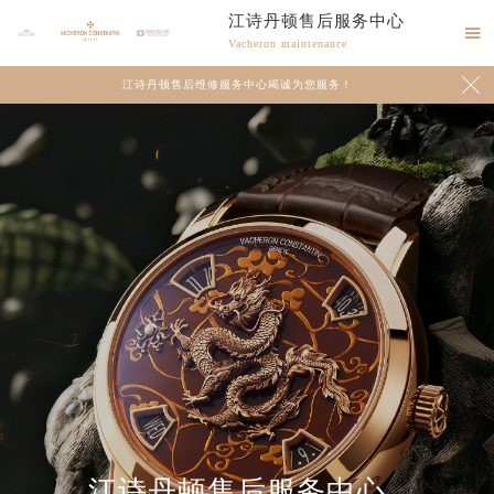
江诗丹顿售后服务中心

Vacheron maintenance

江诗丹顿售后维修服务中心竭诚为您服务！
2026年8月江诗丹顿中国区售后服务网络优化升级公告
江诗丹顿售后服务中心
2026年8月江诗丹顿全国官方售后客户服务热线：400-882-9682