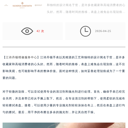
和独特的设计闻名于世，是许多收藏家和高端消费者的心
绍兴市越城区胜利东路379号世茂天际中心写字楼8层805室（需提前预约）
头好。然而，随着时间的推移，表盘上难免会出现划痕，
嘉兴市南湖区广益路705号嘉兴世界贸易中心写字楼A座13层1304室（需提前预约）
这不仅影响美观，也可能影响手表的整体价值。面对这…
南昌市红谷滩新区红谷中大道998号绿地双子塔（中央广场）A1座办公楼14层07室（需提前预约）

济南市历下区经十路11111号华润中心写字楼（万象城）15层1508室（需提前预约）
42 次
2026-04-25
广州市天河区天河路230号万菱汇国际中心写字楼A塔7层704室（需提前预约）
广州市越秀区环市东路371-375号世界贸易中心大厦南塔写字楼15层07室（需提前预约）
深圳市罗湖区深南东路5001号华润大厦写字楼17层1701室（需提前预约）
【
江诗丹顿维修服务中心
】江诗丹顿手表以其精湛的工艺和独特的设计闻名于世，是许多
惠州市惠城区江北文昌一路7号华贸大厦写字楼1座30层05室（需提前预约）
收藏家和高端消费者的心头好。然而，随着时间的推移，表盘上难免会出现划痕，这不仅
厦门市思明区湖滨东路95号华润大厦写字楼B座11层1104室（需提前预约）
影响美观，也可能影响手表的整体价值。面对这种情况，如何妥善处理划痕成为了一个重
福州市鼓楼区五四路128-1号恒力城写字楼15层03室（需提前预约）
要的问题。
成都市锦江区人民东路6号SAC东原中心写字楼24层2406B室（需提前预约）
对于轻微的划痕，可以尝试使用专业的清洁剂和抛光剂进行处理。首先，确保手表已经完
重庆市江北区观音桥步行街2号融恒时代广场写字楼9层902室（需提前预约）
全关闭，并且表带已经从手腕上取下。然后，在专业清洁剂的帮助下，使用柔软的无绒布
长沙市芙蓉区定王台街道建湘路393号世茂环球金融中心写字楼（芙蓉广场）10层13室（需提前预约）
轻轻擦拭表盘。接着，可以使用少量的专业抛光剂轻轻涂抹在布上，然后在表盘上进行均
郑州市二七区铭功路10号华润大厦写字楼29层2905室（需提前预约）
匀的擦拭。最后，用干净的布擦去多余的抛光剂，并让其自然干燥。
太原市迎泽区解放路15号亨得利名表服务中心（品牌授权店）3层整层（需提前预约）
沈阳市沈河区中街路137号亨得利名表服务中心（品牌授权店）1层整层（需提前预约）