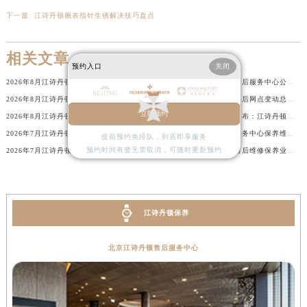
内蒙古自治区阿拉善盟市左旗土尔扈特大街江诗丹顿售后服务中心（需提前预约）
下一篇:
江诗丹顿腕表指针生锈解决技巧盘点
内蒙古自治区巴彦淖尔市临河区新华街江诗丹顿售后服务中心（需提前预约）
内蒙古自治区包头市青山区幸福路甲3号王府井百货名表维修江诗丹顿售后服务中心（需提前预约）
相关文章
预约入口
关闭
内蒙古自治区赤峰市红山区哈达街江诗丹顿售后服务中心（需提前预约）
2026年8月江诗丹顿官方维修中心及保养服务中心迁移与增设补充全览内容
2026年8月江诗丹顿官方售后服务中心公告（迁址及新设）
内蒙古自治区鄂尔多斯市东胜区伊金霍洛街江诗丹顿售后服务中心（需提前预约）
2026年8月江诗丹顿官方维修中心保养业务网点最新变动补充确认说明
2026年8月江诗丹顿官方售后网点变动总览最终版（搬迁+新设）
内蒙古自治区呼伦贝尔市海拉尔区中央街江诗丹顿售后服务中心（需提前预约）
立即预约
2026年8月江诗丹顿官方保养中心及维修服务点变动对照补充最终表发布
2026年7月最新快讯正式发布：江诗丹顿官方售后维修保养中心迁址新开
内蒙古自治区通辽市科尔沁区明仁大街江诗丹顿售后服务中心（需提前预约）
2026年7月江诗丹顿官方售后网点变动补充最终清单（迁址+新开业）
2026年7月江诗丹顿官方服务中心保养维修网点搬迁新增告示文件
提前预约免排队，到店即享服务
内蒙古自治区乌海市海勃湾区人民南路江诗丹顿售后服务中心（需提前预约）
预约时间有变无需取消，可随时重新预约
2026年7月江诗丹顿官方售后维修中心搬迁及保养点新开补充最终通知确认文件
2026年7月江诗丹顿官方售后维修保养业务网点重新配置补充最终通知原文内容
内蒙古自治区乌兰察布市集宁区恩和大街江诗丹顿售后服务中心（需提前预约）
内蒙古自治区锡林郭勒盟市锡林浩特市光明街与额尔敦路交叉口江诗丹顿售后服务中心（需提前预约）
内蒙古自治区兴安盟市乌兰浩特市兴安大街江诗丹顿售后服务中心（需提前预约）
江诗丹顿保养
山西省大同市平城区迎宾街江诗丹顿售后服务中心（需提前预约）
山西省晋城市城区黄华街江诗丹顿售后服务中心（需提前预约）
北京江诗丹顿售后服务中心
山西省晋中市榆次区顺城街江诗丹顿售后服务中心（需提前预约）
山西省临汾市尧都区解放路江诗丹顿售后服务中心（需提前预约）
山西省吕梁市离石区永宁中路与建设街交叉口江诗丹顿售后服务中心（需提前预约）