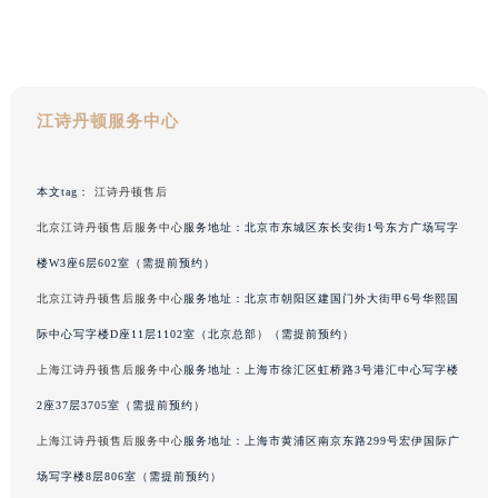
黑龙江省牡丹江市东安区太平路江诗丹顿售后服务中心（需提前预约）
黑龙江省七台河市桃山区大同街江诗丹顿售后服务中心（需提前预约）
黑龙江省齐齐哈尔市龙沙区龙华路江诗丹顿售后服务中心（需提前预约）
黑龙江省双鸭山市尖山区新兴大街江诗丹顿售后服务中心（需提前预约）
江诗丹顿服务中心
黑龙江省绥化市北林区新华街与康庄路交叉口江诗丹顿售后服务中心（需提前预约）
黑龙江省伊春市伊美区通河路江诗丹顿售后服务中心（需提前预约）
本文tag：
江诗丹顿售后
吉林省白城市洮北区明仁南街江诗丹顿售后服务中心（需提前预约）
北京江诗丹顿售后服务中心
服务地址：北京市东城区东长安街1号东方广场写字
吉林省白山市浑江区浑江大街江诗丹顿售后服务中心（需提前预约）
楼W3座6层602室（需提前预约）
吉林省吉林市船营区河南街江诗丹顿售后服务中心（需提前预约）
北京江诗丹顿售后服务中心
服务地址：北京市朝阳区建国门外大街甲6号华熙国
吉林省辽源市龙山区人民大街江诗丹顿售后服务中心（需提前预约）
吉林省梅河口市新华街道梅河大街江诗丹顿售后服务中心（需提前预约）
际中心写字楼D座11层1102室（北京总部）（需提前预约）
吉林省四平市铁东区紫气大路与南九经街交汇处江诗丹顿售后服务中心（需提前预约）
上海江诗丹顿售后服务中心
服务地址：上海市徐汇区虹桥路3号港汇中心写字楼
吉林省松原市宁江区五环大街江诗丹顿售后服务中心（需提前预约）
2座37层3705室（需提前预约）
吉林省通化市东昌区环通乡江南大街江诗丹顿售后服务中心（需提前预约）
上海江诗丹顿售后服务中心
服务地址：上海市黄浦区南京东路299号宏伊国际广
吉林省延边市延吉市解放路江诗丹顿售后服务中心（需提前预约）
场写字楼8层806室（需提前预约）
辽宁省鞍山市铁东区站前街江诗丹顿售后服务中心（需提前预约）