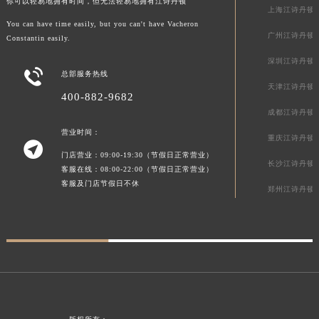
你可以轻易地拥有时间，但无法轻易地拥有江诗丹顿
上海江诗丹顿
福建省厦门市思明区湖滨东路95号万象城华润大厦B座11层1104室江诗丹顿售后服务中心（需提前预约）
You can have time easily, but you can't have Vacheron
广东省潮州市潮安区新风路与潮汕路交汇处江诗丹顿售后服务中心（需提前预约）
广州江诗丹顿
Constantin easily.
广东省广州市天河区天河路230号万菱汇国际中心A塔7层704室江诗丹顿售后服务中心（需提前预约）
深圳江诗丹顿

广东省广州市越秀区环市东路371-375号世界贸易中心大厦南塔15层1507室江诗丹顿售后服务中心（需提前预约）
总部服务热线
天津江诗丹顿
广东省河源市源城区越王大道江诗丹顿售后服务中心（需提前预约）
400-882-9682
成都江诗丹顿
广东省惠州市惠城区江北文昌一路7号华贸大厦1座30层3005室江诗丹顿售后服务中心（需提前预约）
营业时间：
广东省江门市蓬江区广场西路江诗丹顿售后服务中心（需提前预约）
重庆江诗丹顿

广东省揭阳市榕城进贤门步行街江诗丹顿售后服务中心（需提前预约）
门店营业：09:00-19:30（节假日正常营业）
长沙江诗丹顿
客服在线：08:00-22:00（节假日正常营业）
广东省茂名市电白区水东街道迎宾大道江诗丹顿售后服务中心（需提前预约）
客服及门店节假日不休
郑州江诗丹顿
广东省梅州市梅江区金燕大道江诗丹顿售后服务中心（需提前预约）
广东省清远市清城区湖西路江诗丹顿售后服务中心（需提前预约）
广东省汕头市龙湖区长平路江诗丹顿售后服务中心（需提前预约）
广东省汕尾市城区香洲街道园林社区翠园街江诗丹顿售后服务中心（需提前预约）
广东省韶关市武江区芙蓉新区与老城中心交汇处江诗丹顿售后服务中心（需提前预约）
广东省深圳市罗湖区深南东路5001号华润大厦17层1701室江诗丹顿售后服务中心（需提前预约）
广东省阳江市江城区东风一路江诗丹顿售后服务中心（需提前预约）