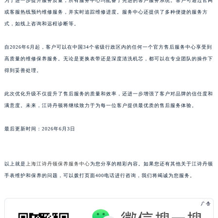
为了进一步提升服务质量，所有服务中心均配备了先进的客户服务系统。客户可通过官网
上海市黄浦区南京东路299号宏伊国际广场写字楼8层806室江诗丹顿售后服务中心（需提前预约）
或客服热线预约维修服务，并实时追踪维修进度。服务中心还提供了多种便捷的服务方
上海市徐汇区虹桥路3号港汇中心2座37层3705室江诗丹顿售后服务中心（需提前预约）
式，如线上咨询和远程诊断等。
浙江省杭州市上城区钱江路1366号华润大厦A座5层503-5室江诗丹顿售后服务中心（需提前预约）
自2026年6月起，客户可以在中国34个省级行政区内的任何一个官方售后服务中心享受到
浙江省湖州市吴兴区劳动路江诗丹顿售后服务中心（需提前预约）
高质量的维修保养服务。无论是更换表带还是深度清洗机芯，都可以在专业团队的操作下
浙江省嘉兴市南湖区广益路705号嘉兴世界贸易中心A座13层1304室江诗丹顿售后服务中心（需提前预约）
得到妥善处理。
浙江省金华市金东区东市南街777号金华万达广场4号楼22楼2209室江诗丹顿售后服务中心（需提前预约）
浙江省丽水市莲都区解放街江诗丹顿售后服务中心（需提前预约）
此次优化升级不仅提升了售后服务的质量和效率，还进一步增强了客户对品牌的信任度和
浙江省宁波市江北区大闸南路500号来福士广场办公楼20层2009室江诗丹顿售后服务中心（需提前预约）
满意度。未来，江诗丹顿将继续致力于为每一位客户提供最优质的售后服务体验。
浙江省衢州市柯城区上街江诗丹顿售后服务中心（需提前预约）
最后更新时间：2026年6月3日
浙江省绍兴市越城区胜利东路379号世茂天际中心写字楼8层805室江诗丹顿售后服务中心（需提前预约）
浙江省舟山市定海区解放东路江诗丹顿售后服务中心（需提前预约）
澳门特别行政区大堂区议事亭前地（新马路）江诗丹顿售后服务中心（需提前预约）
以上就是
上海江诗丹顿保养服务中心
为您分享的精彩内容。如果您还有其他关于江诗丹顿
澳门特别行政区风顺堂区南湾大马路江诗丹顿售后服务中心（需提前预约）
手表维护和保养的问题，可以拨打页面400电话进行咨询，我们将竭诚为您服务。
澳门特别行政区花地玛堂区关闸广场江诗丹顿售后服务中心（需提前预约）
澳门特别行政区花王堂区大三巴商圈江诗丹顿售后服务中心（需提前预约）
澳门特别行政区嘉模堂区官也街江诗丹顿售后服务中心（需提前预约）