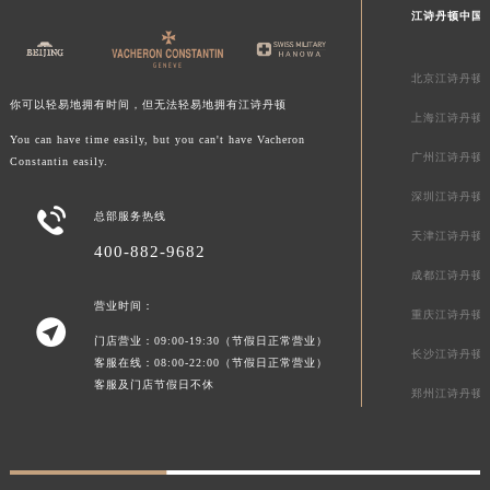
江诗丹顿中国
新疆维吾尔自治区阿勒泰市解放路江诗丹顿售后服务中心（需提前预约）
新疆维吾尔自治区阿图什市光明路江诗丹顿售后服务中心（需提前预约）
北京江诗丹顿
新疆维吾尔自治区白杨市军垦路江诗丹顿售后服务中心（需提前预约）
你可以轻易地拥有时间，但无法轻易地拥有江诗丹顿
新疆维吾尔自治区北屯市团结路江诗丹顿售后服务中心（需提前预约）
上海江诗丹顿
You can have time easily, but you can't have Vacheron
新疆维吾尔自治区博乐市博乐市北京路江诗丹顿售后服务中心（需提前预约）
广州江诗丹顿
Constantin easily.
新疆维吾尔自治区昌吉市延安北路江诗丹顿售后服务中心（需提前预约）
深圳江诗丹顿
新疆维吾尔自治区阜康市博峰路江诗丹顿售后服务中心（需提前预约）

总部服务热线
新疆维吾尔自治区哈密市伊州区建国北路江诗丹顿售后服务中心（需提前预约）
天津江诗丹顿
400-882-9682
新疆维吾尔自治区和田市和田市北京西路江诗丹顿售后服务中心（需提前预约）
成都江诗丹顿
新疆维吾尔自治区胡杨河市胡杨河市胡杨路江诗丹顿售后服务中心（需提前预约）
营业时间：
重庆江诗丹顿

新疆维吾尔自治区霍尔果斯市亚欧北路江诗丹顿售后服务中心（需提前预约）
门店营业：09:00-19:30（节假日正常营业）
长沙江诗丹顿
新疆维吾尔自治区喀什市解放北路江诗丹顿售后服务中心（需提前预约）
客服在线：08:00-22:00（节假日正常营业）
客服及门店节假日不休
新疆维吾尔自治区可克达拉市幸福路江诗丹顿售后服务中心（需提前预约）
郑州江诗丹顿
新疆维吾尔自治区克拉玛依市克拉玛依区友谊路江诗丹顿售后服务中心（需提前预约）
新疆维吾尔自治区库车市库车市文化东路江诗丹顿售后服务中心（需提前预约）
新疆维吾尔自治区库尔勒市库尔勒市人民东路江诗丹顿售后服务中心（需提前预约）