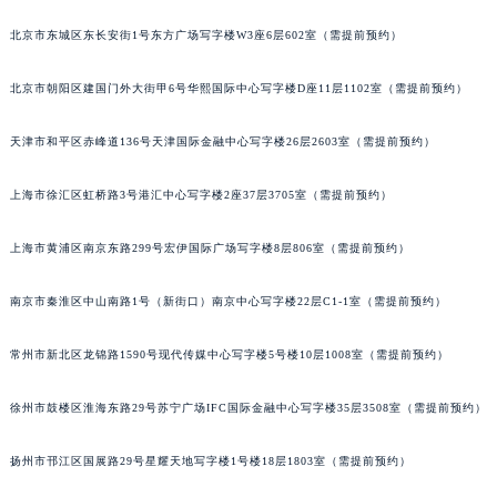
郑州市二七区铭功路10号华润大厦写字楼29层2905室（需提前预约）
北京市东城区东长安街1号东方广场写字楼W3座6层602室（需提前预约）
太原市迎泽区解放路15号亨得利名表服务中心（品牌授权店）3层整层（需提前预约）
沈阳市沈河区中街路137号亨得利名表服务中心（品牌授权店）1层整层（需提前预约）
北京市朝阳区建国门外大街甲6号华熙国际中心写字楼D座11层1102室（需提前预约）
沈阳市沈河区中街路83号亨得利名表服务中心（品牌授权店）1层整层（需提前预约）
天津市和平区赤峰道136号天津国际金融中心写字楼26层2603室（需提前预约）
乌鲁木齐市天山区红山路26号时代广场（CCMALL）C座17层17-B（需提前预约）
温州市鹿城区锦绣路1067号置信广场10层1015室（需提前预约）
上海市徐汇区虹桥路3号港汇中心写字楼2座37层3705室（需提前预约）
哈尔滨市道里区友谊西路600号富力中心T2座写字楼29层03室（需提前预约）
大连市中山区人民路15号国际金融大厦7层G室（需提前预约）
上海市黄浦区南京东路299号宏伊国际广场写字楼8层806室（需提前预约）
佛山市禅城区季华五路57号万科金融中心C座12层1205室（需提前预约）
东莞市东城街道鸿福东路1号民盈国贸中心T1写字楼9层907室（需提前预约）
南京市秦淮区中山南路1号（新街口）南京中心写字楼22层C1-1室（需提前预约）
无锡市梁溪区人民中路139号恒隆广场写字楼1座11层1104室（需提前预约）
常州市新北区龙锦路1590号现代传媒中心写字楼5号楼10层1008室（需提前预约）
南通市崇川区工农路57号圆融广场写字楼16层1603室（需提前预约）
苏州市苏州工业园区星港街199号苏州中心办公楼C座22层08室（需提前预约）
徐州市鼓楼区淮海东路29号苏宁广场IFC国际金融中心写字楼35层3508室（需提前预约）
武汉市江汉区解放大道686号世界贸易大厦38层09室（需提前预约）
南宁市青秀区金湖路59号地王大厦12楼1224室（需提前预约）
扬州市邗江区国展路29号星耀天地写字楼1号楼18层1803室（需提前预约）
合肥市蜀山区潜山路111号万象城华润大厦B座12楼03室（需提前预约）