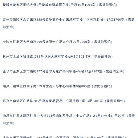
盐城市盐都区世纪大道5号盐城金融城写字楼1号楼16层1604室（需提前预约）
泉州市丰泽区宝洲路729号浦西万达中心写字楼A座7楼709室（需提前预约）
青岛市南区山东路6号华润大厦B座22层04室（需提前预约）
泰州市海陵区永定东路399号置地商务中心东塔写字楼（华润万象城）17层1706室（需提
烟台市芝罘区胜利路139号万达金融中心A座907室（需提前预约）
前预约）
长春市朝阳区西安大路727号中银大厦A座(旺进大厦)18层09室（需提前预约）
贵阳市南明区都司高架桥路33号亨特国际金融中心14楼14D（需提前预约）
宁波市江北区大闸南路500号来福士广场办公楼20层2009室（需提前预约）
昆明市盘龙区北京路928号同德昆明广场写字楼10层06室（需提前预约）
杭州市上城区钱江路1366号华润大厦写字楼A座5层503-5室（需提前预约）
石家庄市长安区中山东路39号勒泰中心写字楼B座13层07室（需提前预约）
西安市碑林区南关正街88号华侨城长安国际中心E座6楼10室（需提前预约）
金华市金东区东市南街777号金华万达广场写字楼4号楼22层2209室（需提前预约）
海口市龙华区金贸东路5号海口华润大厦B座17层1707室（需提前预约）
唐山市路南区新华东道100号万达广场写字楼A座10层1002室（需提前预约）
绍兴市越城区胜利东路379号世茂天际中心写字楼8层805室（需提前预约）
台州市椒江区东海大道1800号腾达中心东1幢20楼2002室（需提前预约）
内蒙古自治区呼和浩特市玉泉区大学西街70号华润万象城写字楼（鄂尔多斯大厦）23层2326室（需提前预约）
嘉兴市南湖区广益路705号嘉兴世界贸易中心写字楼A座13层1304室（需提前预约）
甘肃省兰州市七里河区西津西路16号兰州中心写字楼21层2102室（需提前预约）
南昌市红谷滩新区红谷中大道998号绿地双子塔（中央广场）A1座办公楼14层07室（需提
重庆市解放碑渝中区民权路28号英利国际金融中心写字楼20层01室（需提前预约）
前预约）
黑龙江省大庆市萨尔图区会战大街江诗丹顿售后服务中心（需提前预约）
黑龙江省鹤岗市向阳区红军路江诗丹顿售后服务中心（需提前预约）
济南市历下区经十路11111号华润中心写字楼（万象城）15层1508室（需提前预约）