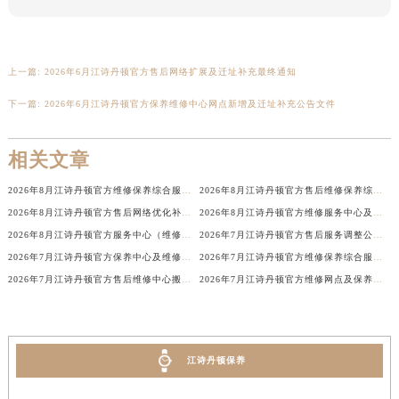
广西壮族自治区钦州市钦南区金海湾东大街江诗丹顿售后服务中心（需提前预约）
广西壮族自治区梧州市万秀区龙湖镇高旺路江诗丹顿售后服务中心（需提前预约）
广西壮族自治区玉林市玉州区金玉路江诗丹顿售后服务中心（需提前预约）
上一篇:
2026年6月江诗丹顿官方售后网络扩展及迁址补充最终通知
海南省儋州市儋州市那大镇兰洋北路江诗丹顿售后服务中心（需提前预约）
下一篇:
2026年6月江诗丹顿官方保养维修中心网点新增及迁址补充公告文件
海南省东方市八所镇解放西路江诗丹顿售后服务中心（需提前预约）
海南省琼海市嘉积镇东风路江诗丹顿售后服务中心（需提前预约）
相关文章
海南省三沙市西沙区西沙群岛永兴岛北京路江诗丹顿售后服务中心（需提前预约）
2026年8月江诗丹顿官方维修保养综合服务中心迁址与开业通知全文发布
2026年8月江诗丹顿官方售后维修保养综合店迁址与新开补充确认终稿内容
海南省三亚市吉阳区迎宾路江诗丹顿售后服务中心（需提前预约）
2026年8月江诗丹顿官方售后网络优化补充最终通知（含搬迁与新建）
2026年8月江诗丹顿官方维修服务中心及保养站最新调整补充明细正式对外发布
海南省万宁市万城镇解放路江诗丹顿售后服务中心（需提前预约）
2026年8月江诗丹顿官方服务中心（维修保养）搬迁及新设公示
2026年7月江诗丹顿官方售后服务调整公告（网点搬迁与新增）
海南省文昌市文城镇教育东路江诗丹顿售后服务中心（需提前预约）
2026年7月江诗丹顿官方保养中心及维修服务点变动最终对照表
2026年7月江诗丹顿官方维修保养综合服务站最新调整说明
海南省五指山市通什镇三月三大道江诗丹顿售后服务中心（需提前预约）
2026年7月江诗丹顿官方售后维修中心搬迁及保养点新开补充最终通知文本
2026年7月江诗丹顿官方维修网点及保养中心变动补充汇总文件
香港特别行政区尖沙咀区油尖旺区广东道江诗丹顿售后服务中心（需提前预约）
香港特别行政区金钟区中西区金钟道江诗丹顿售后服务中心（需提前预约）
香港特别行政区九龙区油尖旺区弥敦道江诗丹顿售后服务中心（需提前预约）
江诗丹顿保养
香港特别行政区铜锣湾区湾仔区轩尼诗道江诗丹顿售后服务中心（需提前预约）
河南省安阳市文峰区解放大道江诗丹顿售后服务中心（需提前预约）