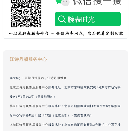
澳门省路氹城市金光大道江诗丹顿售后服务中心（需提前预约）
澳门特别行政区望德堂区塔石广场江诗丹顿售后服务中心（需提前预约）
福建省福州市鼓楼区五四路128-1号恒力城写字楼15层03室江诗丹顿售后服务中心（需提前预约）
福建省厦门市思明区湖滨东路95号万象城华润大厦B座11层1104室江诗丹顿售后服务中心（需提前预约）
广东省潮州市潮安区新风路与潮汕路交汇处江诗丹顿售后服务中心（需提前预约）
广东省广州市天河区天河路230号万菱汇国际中心A塔7层704室江诗丹顿售后服务中心（需提前预约）
广东省广州市越秀区环市东路371-375号世界贸易中心大厦南塔15层1507室江诗丹顿售后服务中心（需提前预约）
江诗丹顿服务中心
广东省河源市源城区越王大道江诗丹顿售后服务中心（需提前预约）
广东省惠州市惠城区江北文昌一路7号华贸大厦1座30层3005室江诗丹顿售后服务中心（需提前预约）
本文tag：
江诗丹顿保养
，
江诗丹顿维修
广东省江门市蓬江区广场西路江诗丹顿售后服务中心（需提前预约）
北京江诗丹顿售后服务中心
服务地址：北京市东城区东长安街1号东方广场写字
广东省揭阳市榕城进贤门步行街江诗丹顿售后服务中心（需提前预约）
广东省茂名市电白区水东街道迎宾大道江诗丹顿售后服务中心（需提前预约）
楼W3座6层602室（需提前预约）
广东省梅州市梅江区金燕大道江诗丹顿售后服务中心（需提前预约）
北京江诗丹顿售后服务中心
服务地址：北京市朝阳区建国门外大街甲6号华熙国
广东省清远市清城区湖西路江诗丹顿售后服务中心（需提前预约）
际中心写字楼D座11层1102室（北京总部）（需提前预约）
广东省汕头市龙湖区长平路江诗丹顿售后服务中心（需提前预约）
上海江诗丹顿售后服务中心
服务地址：上海市徐汇区虹桥路3号港汇中心写字楼
广东省汕尾市城区香洲街道园林社区翠园街江诗丹顿售后服务中心（需提前预约）