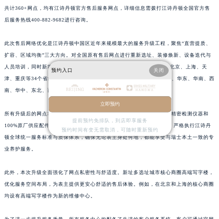
共计360+网点，均有江诗丹顿官方售后服务网点，详细信息需拨打江诗丹顿全国官方售
江西省上饶市信州区滨江西路江诗丹顿售后服务中心（需提前预约）
后服务热线400-882-9682进行咨询。
江西省新余市渝水区北湖西路江诗丹顿售后服务中心（需提前预约）
江西省宜春市袁州区中山中路江诗丹顿售后服务中心（需提前预约）
此次售后网络优化是江诗丹顿中国区近年来规模最大的服务升级工程，聚焦“直营提质、
江西省鹰潭市月湖区胜利东路江诗丹顿售后服务中心（需提前预约）
扩容、区域均衡”三大方向。对全国原有售后网点进行重新选址、装修焕新、设备迭代与
山东省德州市德城区东风中路江诗丹顿售后服务中心（需提前预约）
人员培训，同时新增多个城市服务点。截至2026年6月，江诗丹顿已在北京、上海、天
预约入口
关闭
山东省东营市东营区济南路江诗丹顿售后服务中心（需提前预约）
津、重庆等34个省级行政区设立官方售后维修服务中心，形成覆盖华北、华东、华南、西
南、华中、东北、西北七大区域的“直营中心+服务点”双轨网络。
山东省济南市历下区经十路11111号华润中心写字楼（万象城）15层1508室江诗丹顿售后服务中心（需提前预约）
立即预约
山东省济宁市任城区太白楼路江诗丹顿售后服务中心（需提前预约）
所有升级后的网点均通过瑞士日内瓦总部严格认证，统一配备瑞士进口精密检测仪器和
山东省莱芜市文化南路8号银座商城名表维修一楼名表维修江诗丹顿售后服务中心（需提前预约）
提前预约免排队，到店即享服务
100%原厂供应配件，并由经品牌专项培训认证的资深制表师提供服务。严格执行江诗丹
预约时间有变无需取消，可随时重新预约
山东省临沂市兰山区解放路江诗丹顿售后服务中心（需提前预约）
顿全球统一服务标准与质保体系，确保无论表主身处何地，都能享受与瑞士本土一致的专
山东省日照市东港区烟台路江诗丹顿售后服务中心（需提前预约）
业养护服务。
山东省泰安市泰山区财源街道泰山大街江诗丹顿售后服务中心（需提前预约）
此外，本次升级全面强化了网点私密性与舒适度。新址多选址城市核心商圈高端写字楼，
山东省威海市环翠区新威海路89号振华商厦一楼名表维修江诗丹顿售后服务中心（需提前预约）
优化服务空间布局，为表主提供更安心舒适的售后体验。例如，在北京和上海的核心商圈
山东省潍坊市奎文区东风东街江诗丹顿售后服务中心（需提前预约）
均设有高端写字楼作为新的维修中心。
山东省枣庄市滕州市北辛路与善国路交叉口江诗丹顿售后服务中心（需提前预约）
山东省淄博市张店区金晶大道江诗丹顿售后服务中心（需提前预约）