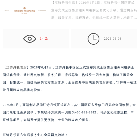
【江诗丹顿售后】2026年6月3日，江诗丹顿中国区正式
宁波市江北区大闸南路500号来福士广场办公楼20层2009室（需提前预约）
宣布完成全国售后服务网络的全面优化升级。通过网点焕
杭州市上城区钱江路1366号华润大厦写字楼A座5层503-5室（需提前预约）
新、服务扩容、流程再造、热线统一四大举措，构建了覆
金华市金东区东市南街777号金华万达广场写字楼4号楼22层2209室（需提前预约）
盖全国、标准统一、便捷高效的官方售后体系，全面提
绍兴市越城区胜利东路379号世茂天际中心写字楼8层805室（需提前预约）
升…

34 次
2026-06-03
嘉兴市南湖区广益路705号嘉兴世界贸易中心写字楼A座13层1304室（需提前预约）
南昌市红谷滩新区红谷中大道998号绿地双子塔（中央广场）A1座办公楼14层07室（需提前预约）
济南市历下区经十路11111号华润中心写字楼（万象城）15层1508室（需提前预约）
广州市天河区天河路230号万菱汇国际中心写字楼A塔7层704室（需提前预约）
【
江诗丹顿售后
】2026年6月3日，江诗丹顿中国区正式宣布完成全国售后服务网络的全
面优化升级。通过网点焕新、服务扩容、流程再造、热线统一四大举措，构建了覆盖全
广州市越秀区环市东路371-375号世界贸易中心大厦南塔写字楼15层07室（需提前预约）
国、标准统一、便捷高效的官方售后体系，全面提升中国表主的售后体验，守护每一枚江
深圳市罗湖区深南东路5001号华润大厦写字楼17层1701室（需提前预约）
诗丹顿腕表的品质与价值。
惠州市惠城区江北文昌一路7号华贸大厦写字楼1座30层05室（需提前预约）
厦门市思明区湖滨东路95号华润大厦写字楼B座11层1104室（需提前预约）
2026年6月，高端制表品牌江诗丹顿正式宣布，其中国区官方维修门店完成全面焕新，全
福州市鼓楼区五四路128-1号恒力城写字楼15层03室（需提前预约）
国门店地址更新完毕，专属联络方式统一调整为400-882-9682，同步优化维修流程、丰
成都市锦江区人民东路6号SAC东原中心写字楼24层2406B室（需提前预约）
富维修项目，为消费者提供更便捷、专业的腕表养护服务。
重庆市江北区观音桥步行街2号融恒时代广场写字楼9层902室（需提前预约）
江诗丹顿官方售后服务中心全国网点地址：
长沙市芙蓉区定王台街道建湘路393号世茂环球金融中心写字楼（芙蓉广场）10层13室（需提前预约）