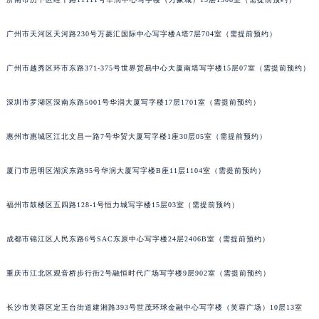
黑龙江省黑河市爱辉区中央街江诗丹顿售后服务中心（需提前预约）
黑龙江省鸡西市鸡冠区红军路江诗丹顿售后服务中心（需提前预约）
广州市天河区天河路230号万菱汇国际中心写字楼A塔7层704室（需提前预约）
黑龙江省佳木斯市向阳区长安路江诗丹顿售后服务中心（需提前预约）
广州市越秀区环市东路371-375号世界贸易中心大厦南塔写字楼15层07室（需提前预约）
黑龙江省牡丹江市东安区太平路江诗丹顿售后服务中心（需提前预约）
黑龙江省七台河市桃山区大同街江诗丹顿售后服务中心（需提前预约）
深圳市罗湖区深南东路5001号华润大厦写字楼17层1701室（需提前预约）
黑龙江省齐齐哈尔市龙沙区龙华路江诗丹顿售后服务中心（需提前预约）
黑龙江省双鸭山市尖山区新兴大街江诗丹顿售后服务中心（需提前预约）
惠州市惠城区江北文昌一路7号华贸大厦写字楼1座30层05室（需提前预约）
黑龙江省绥化市北林区新华街与康庄路交叉口江诗丹顿售后服务中心（需提前预约）
厦门市思明区湖滨东路95号华润大厦写字楼B座11层1104室（需提前预约）
黑龙江省伊春市伊美区通河路江诗丹顿售后服务中心（需提前预约）
吉林省白城市洮北区明仁南街江诗丹顿售后服务中心（需提前预约）
福州市鼓楼区五四路128-1号恒力城写字楼15层03室（需提前预约）
吉林省白山市浑江区浑江大街江诗丹顿售后服务中心（需提前预约）
吉林省吉林市船营区河南街江诗丹顿售后服务中心（需提前预约）
成都市锦江区人民东路6号SAC东原中心写字楼24层2406B室（需提前预约）
吉林省辽源市龙山区人民大街江诗丹顿售后服务中心（需提前预约）
吉林省梅河口市新华街道梅河大街江诗丹顿售后服务中心（需提前预约）
重庆市江北区观音桥步行街2号融恒时代广场写字楼9层902室（需提前预约）
吉林省四平市铁东区紫气大路与南九经街交汇处江诗丹顿售后服务中心（需提前预约）
长沙市芙蓉区定王台街道建湘路393号世茂环球金融中心写字楼（芙蓉广场）10层13室
吉林省松原市宁江区五环大街江诗丹顿售后服务中心（需提前预约）