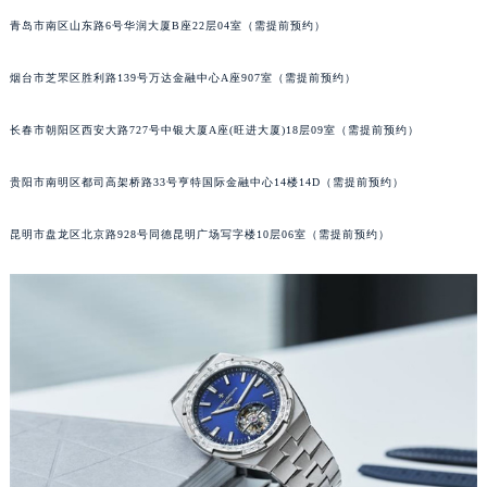
山西省晋中市榆次区顺城街江诗丹顿售后服务中心（需提前预约）
青岛市南区山东路6号华润大厦B座22层04室（需提前预约）
山西省临汾市尧都区解放路江诗丹顿售后服务中心（需提前预约）
烟台市芝罘区胜利路139号万达金融中心A座907室（需提前预约）
山西省吕梁市离石区永宁中路与建设街交叉口江诗丹顿售后服务中心（需提前预约）
山西省朔州市朔城区怡西路与鄯阳西街交汇处江诗丹顿售后服务中心（需提前预约）
长春市朝阳区西安大路727号中银大厦A座(旺进大厦)18层09室（需提前预约）
山西省忻州市忻府区和平东街与七一南路交叉口江诗丹顿售后服务中心（需提前预约）
山西省阳泉市郊区平阳东街与新城大道交叉口江诗丹顿售后服务中心（需提前预约）
贵阳市南明区都司高架桥路33号亨特国际金融中心14楼14D（需提前预约）
山西省运城市盐湖区河东街江诗丹顿售后服务中心（需提前预约）
山西省长治市潞州区英雄中路江诗丹顿售后服务中心（需提前预约）
昆明市盘龙区北京路928号同德昆明广场写字楼10层06室（需提前预约）
山西省太原市迎泽区迎泽街道解放路15号亨得利名表维修授权店3楼江诗丹顿售后服务中心（需提前预约）
天津市和平区赤峰道136号天津国际金融中心26层2603室江诗丹顿售后服务中心（需提前预约）
安徽省安庆市迎江区人民路江诗丹顿售后服务中心（需提前预约）
安徽省蚌埠市蚌山区淮河路江诗丹顿售后服务中心（需提前预约）
安徽省亳州市谯城区魏武大道江诗丹顿售后服务中心（需提前预约）
安徽省池州市贵池区长江路江诗丹顿售后服务中心（需提前预约）
安徽省滁州市琅琊区南谯北路江诗丹顿售后服务中心（需提前预约）
安徽省阜阳市颍州区颍州北路江诗丹顿售后服务中心（需提前预约）