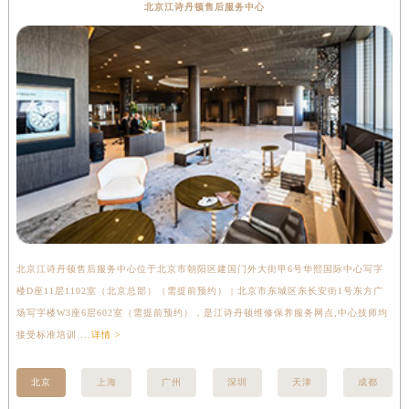
北京江诗丹顿售后服务中心
河南省鹤壁市淇滨区九州路江诗丹顿售后服务中心（需提前预约）
河南省济源市沁园街道济水大道江诗丹顿售后服务中心（需提前预约）
河南省焦作市解放区解放路江诗丹顿售后服务中心（需提前预约）
河南省开封市鼓楼区中山路江诗丹顿售后服务中心（需提前预约）
河南省洛阳市西工区中州中路与解放路交叉口江诗丹顿售后服务中心（需提前预约）
河南省漯河市源汇区交通路江诗丹顿售后服务中心（需提前预约）
河南省南阳市宛城区范蠡东路与南都路交叉口江诗丹顿售后服务中心（需提前预约）
河南省平顶山市卫东区建设路江诗丹顿售后服务中心（需提前预约）
河南省濮阳市大华龙区开州路绿城路交叉口江诗丹顿售后服务中心（需提前预约）
河南省三门峡市湖滨区和平路江诗丹顿售后服务中心（需提前预约）
北京江诗丹顿售后服务中心位于北京市朝阳区建国门外大街甲6号华熙国际中心写字
上
河南省商丘市梁园区神火大道江诗丹顿售后服务中心（需提前预约）
楼D座11层1102室（北京总部）（需提前预约） | 北京市东城区东长安街1号东方广
室
河南省新乡市红旗区人民路江诗丹顿售后服务中心（需提前预约）
场写字楼W3座6层602室（需提前预约），是江诗丹顿维修保养服务网点,中心技师均
提
河南省信阳市浉河区东方红大道江诗丹顿售后服务中心（需提前预约）
接受标准培训....
详情 >
河南省许昌市魏都区建安大道与八龙路交叉口江诗丹顿售后服务中心（需提前预约）
河南省郑州市二七区民主路10号华润大厦29层2905室江诗丹顿售后服务中心（需提前预约）
北京
上海
广州
深圳
天津
成都
河南省周口市川汇区七一路江诗丹顿售后服务中心（需提前预约）