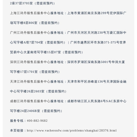
2座37层3705室（需提前预约）
广东省韶关市武江区芙蓉新区与老城中心交汇处江诗丹顿售后服务中心（需提前预约）
上海江诗丹顿售后服务中心
服务地址：上海市黄浦区南京东路299号宏伊国际广
广东省深圳市罗湖区深南东路5001号华润大厦17层1701室江诗丹顿售后服务中心（需提前预约）
场写字楼8层806室（需提前预约）
广东省阳江市江城区东风一路江诗丹顿售后服务中心（需提前预约）
广东省云浮市云城区金山路江诗丹顿售后服务中心（需提前预约）
广州江诗丹顿售后服务中心
服务地址：广州市天河区天河路230号万菱汇国际中
广东省湛江市赤坎区观海北路江诗丹顿售后服务中心（需提前预约）
心写字楼A塔7层704室（需提前预约） | 广州市越秀区环市东路371-375号世界
广东省肇庆市端州区信安大道与砚都大道交汇处江诗丹顿售后服务中心（需提前预约）
贸易中心大厦南塔写字楼15层07室（需提前预约）
广西壮族自治区百色市右江区中山二路江诗丹顿售后服务中心（需提前预约）
深圳江诗丹顿售后服务中心
服务地址：深圳市罗湖区深南东路5001号华润大厦
广西壮族自治区北海市海城区北京路江诗丹顿售后服务中心（需提前预约）
写字楼17层1701室（需提前预约）
广西壮族自治区崇左市江州区石景林街道友谊大道与丽川路交汇处江诗丹顿售后服务中心（需提前预约）
天津江诗丹顿售后服务中心
服务地址：天津市和平区赤峰道136号天津国际金融
广西壮族自治区防城港市港口区金花茶大道江诗丹顿售后服务中心（需提前预约）
中心写字楼26层2603室（需提前预约）
广西壮族自治区贵港市港北区港城街道布山大道与仙衣路交叉口江诗丹顿售后服务中心（需提前预约）
广西壮族自治区桂林市秀峰区红岭路江诗丹顿售后服务中心（需提前预约）
成都江诗丹顿售后服务中心
服务地址：成都市锦江区人民东路6号SAC东原中心
广西壮族自治区河池市金城江区金城江街道朝阳路江诗丹顿售后服务中心（需提前预约）
写字楼24层2406B室（需提前预约）
广西壮族自治区贺州市八步区城东街道灵峰南路江诗丹顿售后服务中心（需提前预约）
服务专线：
400-882-9682
广西壮族自治区来宾市兴宾区桂中大道江诗丹顿售后服务中心（需提前预约）
本页链接：
http://www.vacheronfw.com/problems/shanghai/28376.html
广西壮族自治区柳州市城中区中山中路江诗丹顿售后服务中心（需提前预约）