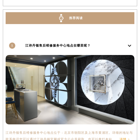
河南省驻马店市驿城区乐山大道与置地大道交叉口江诗丹顿售后服务中心（需提前预约）
湖北省鄂州市鄂城区文星大道江诗丹顿售后服务中心（需提前预约）
推荐阅读
湖北省黄冈市黄州区赤壁大道江诗丹顿售后服务中心（需提前预约）
湖北省黄石市黄石港区武汉路江诗丹顿售后服务中心（需提前预约）
湖北省荆门市东宝中天街步行街江诗丹顿售后服务中心（需提前预约）
1
江诗丹顿售后维修服务中心地点在哪里呢？
湖北省荆州市荆州区荆中路江诗丹顿售后服务中心（需提前预约）
湖北省十堰市茅箭区人民北路江诗丹顿售后服务中心（需提前预约）
湖北省随州市曾都区青年路江诗丹顿售后服务中心（需提前预约）
湖北省咸宁市咸安区长安大道江诗丹顿售后服务中心（需提前预约）
湖北省襄阳市樊城区长虹路与人民路交叉口江诗丹顿售后服务中心（需提前预约）
湖北省孝感市孝南区复兴大道江诗丹顿售后服务中心（需提前预约）
湖北省宜昌市西陵区夷陵大道与港窑路江诗丹顿售后服务中心（需提前预约）
湖南省常德市武陵区人民路江诗丹顿售后服务中心（需提前预约）
湖南省郴州市北湖区国庆北路江诗丹顿售后服务中心（需提前预约）
湖南省衡阳市雁峰区解放路江诗丹顿售后服务中心（需提前预约）
江诗丹顿售后维修服务中心地点位于：北京市朝阳区及上海市黄浦区。详细的地址与
湖南省怀化市鹤城区迎丰中路江诗丹顿售后服务中心（需提前预约）
联系电话您可以通过江诗丹顿官网或官方公众号获取，也可以拨打本站......
详情 >