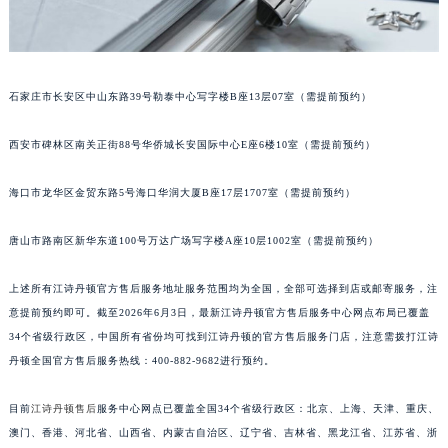
安徽省淮北市相山区淮海路江诗丹顿售后服务中心（需提前预约）
安徽省淮南市田家庵区国庆中路江诗丹顿售后服务中心（需提前预约）
安徽省黄山市屯溪区黄山西路江诗丹顿售后服务中心（需提前预约）
石家庄市长安区中山东路39号勒泰中心写字楼B座13层07室（需提前预约）
安徽省六安市金安区解放中路江诗丹顿售后服务中心（需提前预约）
安徽省马鞍山市雨山区湖南西路江诗丹顿售后服务中心（需提前预约）
西安市碑林区南关正街88号华侨城长安国际中心E座6楼10室（需提前预约）
安徽省宿州市埇桥区人民中路江诗丹顿售后服务中心（需提前预约）
安徽省铜陵市铜官区石城大道江诗丹顿售后服务中心（需提前预约）
海口市龙华区金贸东路5号海口华润大厦B座17层1707室（需提前预约）
安徽省芜湖市镜湖区中山路步行街江诗丹顿售后服务中心（需提前预约）
唐山市路南区新华东道100号万达广场写字楼A座10层1002室（需提前预约）
安徽省宣城市宣州区叠嶂西路江诗丹顿售后服务中心（需提前预约）
福建省龙岩市新罗区九一南路江诗丹顿售后服务中心（需提前预约）
上述所有江诗丹顿官方售后服务地址服务范围均为全国，全部可选择到店或邮寄服务，注
福建省南平市建阳区人民西路江诗丹顿售后服务中心（需提前预约）
意提前预约即可。截至2026年6月3日，最新江诗丹顿官方售后服务中心网点布局已覆盖
福建省宁德市蕉城区天湖东路江诗丹顿售后服务中心（需提前预约）
34个省级行政区，中国所有省份均可找到江诗丹顿的官方售后服务门店，注意需拨打江诗
福建省莆田市城厢区霞林街道荔华东大道江诗丹顿售后服务中心（需提前预约）
丹顿全国官方售后服务热线：400-882-9682进行预约。
福建省三明市三元区东乾二路江诗丹顿售后服务中心（需提前预约）
目前
江诗丹顿售后
服务中心网点已覆盖全国34个省级行政区：北京、上海、天津、重庆、
福建省漳州市龙文区步港路江诗丹顿售后服务中心（需提前预约）
澳门、香港、河北省、山西省、内蒙古自治区、辽宁省、吉林省、黑龙江省、江苏省、浙
江苏省常州市新北区龙锦路1590号现代传媒中心5号楼10层1008室江诗丹顿售后服务中心（需提前预约）