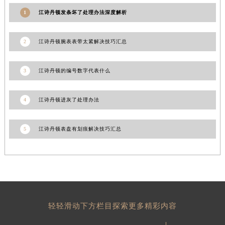
青海省海西蒙古族藏族自治州德令哈市柴达木路江诗丹顿售后服务中心（需提前预约）
1
江诗丹顿发条坏了处理办法深度解析
青海省黄南藏族自治州同仁市德合隆路江诗丹顿售后服务中心（需提前预约）
青海省西宁市城西区海湖新区西关大道江诗丹顿售后服务中心（需提前预约）
2
江诗丹顿腕表表带太紧解决技巧汇总
青海省玉树藏族自治州结古镇胜利路江诗丹顿售后服务中心（需提前预约）
陕西省安康市汉滨区金州路江诗丹顿售后服务中心（需提前预约）
3
江诗丹顿的编号数字代表什么
陕西省宝鸡市渭滨区经二路江诗丹顿售后服务中心（需提前预约）
陕西省汉中市汉台区北大街江诗丹顿售后服务中心（需提前预约）
4
江诗丹顿进灰了处理办法
陕西省商洛市商州区州城街江诗丹顿售后服务中心（需提前预约）
陕西省铜川市王益区红旗街江诗丹顿售后服务中心（需提前预约）
5
江诗丹顿表盘有划痕解决技巧汇总
陕西省渭南市临渭区东风大街江诗丹顿售后服务中心（需提前预约）
陕西省咸阳市秦都区沣西新城统一西路与白马河路交汇处江诗丹顿售后服务中心（需提前预约）
陕西省延安市宝塔区中心街江诗丹顿售后服务中心（需提前预约）
陕西省榆林市榆阳区长兴路江诗丹顿售后服务中心（需提前预约）
新疆维吾尔自治区阿克苏市东大街江诗丹顿售后服务中心（需提前预约）
轻轻滑动下方栏目探索更多精彩内容
新疆维吾尔自治区阿拉尔市胜利大道江诗丹顿售后服务中心（需提前预约）
新疆维吾尔自治区阿拉山口市友好路江诗丹顿售后服务中心（需提前预约）