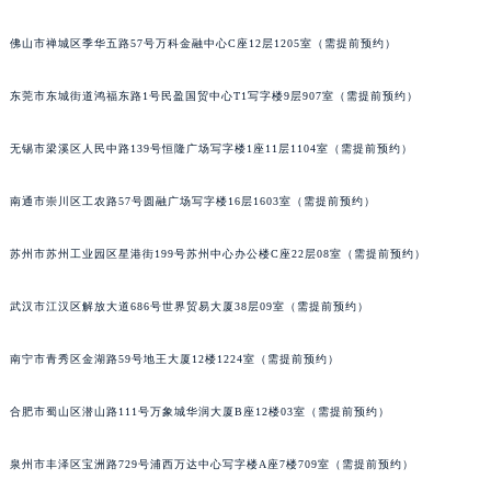
北京市朝阳区建国门外大街甲6号华熙国际中心D座11层1102室江诗丹顿售后服务中心（北京总部）（需提前预约）
佛山市禅城区季华五路57号万科金融中心C座12层1205室（需提前预约）
北京市东城区东长安街1号王府井东方广场W3座6层602室江诗丹顿售后服务中心（需提前预约）
河北省保定市竞秀区朝阳北大街北国先天下江诗丹顿售后服务中心（需提前预约）
东莞市东城街道鸿福东路1号民盈国贸中心T1写字楼9层907室（需提前预约）
内蒙古自治区阿拉善盟市左旗土尔扈特大街江诗丹顿售后服务中心（需提前预约）
内蒙古自治区巴彦淖尔市临河区新华街江诗丹顿售后服务中心（需提前预约）
无锡市梁溪区人民中路139号恒隆广场写字楼1座11层1104室（需提前预约）
内蒙古自治区包头市青山区幸福路甲3号王府井百货名表维修江诗丹顿售后服务中心（需提前预约）
南通市崇川区工农路57号圆融广场写字楼16层1603室（需提前预约）
内蒙古自治区赤峰市红山区哈达街江诗丹顿售后服务中心（需提前预约）
内蒙古自治区鄂尔多斯市东胜区伊金霍洛街江诗丹顿售后服务中心（需提前预约）
苏州市苏州工业园区星港街199号苏州中心办公楼C座22层08室（需提前预约）
内蒙古自治区呼伦贝尔市海拉尔区中央街江诗丹顿售后服务中心（需提前预约）
内蒙古自治区通辽市科尔沁区明仁大街江诗丹顿售后服务中心（需提前预约）
武汉市江汉区解放大道686号世界贸易大厦38层09室（需提前预约）
内蒙古自治区乌海市海勃湾区人民南路江诗丹顿售后服务中心（需提前预约）
内蒙古自治区乌兰察布市集宁区恩和大街江诗丹顿售后服务中心（需提前预约）
南宁市青秀区金湖路59号地王大厦12楼1224室（需提前预约）
内蒙古自治区锡林郭勒盟市锡林浩特市光明街与额尔敦路交叉口江诗丹顿售后服务中心（需提前预约）
合肥市蜀山区潜山路111号万象城华润大厦B座12楼03室（需提前预约）
内蒙古自治区兴安盟市乌兰浩特市兴安大街江诗丹顿售后服务中心（需提前预约）
山西省大同市平城区迎宾街江诗丹顿售后服务中心（需提前预约）
泉州市丰泽区宝洲路729号浦西万达中心写字楼A座7楼709室（需提前预约）
山西省晋城市城区黄华街江诗丹顿售后服务中心（需提前预约）