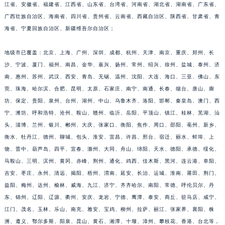
江省、安徽省、福建省、江西省、山东省、台湾省、河南省、湖北省、湖南省、广东省、
江苏省淮安市清江浦区淮海北路江诗丹顿售后服务中心（需提前预约）
广西壮族自治区、海南省、四川省、贵州省、云南省、西藏自治区、陕西省、甘肃省、青
江苏省连云港市海州区通灌北路江诗丹顿售后服务中心（需提前预约）
海省、宁夏回族自治区、新疆维吾尔自治区；
江苏省南京市秦淮区中山南路1号南京中心22层22-C1-C3室江诗丹顿售后服务中心（需提前预约）
江苏省宿迁市宿城区西湖路江诗丹顿售后服务中心（需提前预约）
地级市已覆盖：北京、上海、广州、深圳、成都、杭州、天津、南京、重庆、郑州、长
沙、宁波、厦门、福州、南昌、金华、嘉兴、扬州、常州、绍兴、徐州、盐城、泰州、济
江苏省泰州市海陵区永定东路399号置地商务中心东塔（华润万象城）17层1706室江诗丹顿售后服务中心（需提前预约）
南、惠州、苏州、武汉、西安、青岛、无锡、温州、沈阳、大连、海口、三亚、佛山、东
江苏省徐州市鼓楼区淮海东路29号苏宁广场IFC国际金融中心35层3508室江诗丹顿售后服务中心（需提前预约）
莞、珠海、哈尔滨、合肥、昆明、太原、石家庄、南宁、南通、长春、烟台、唐山、廊
江苏省盐城市盐都区世纪大道5号盐城金融城写字楼1号楼16层1604室江诗丹顿售后服务中心（需提前预约）
坊、保定、贵阳、泉州、台州、湖州、中山、乌鲁木齐、洛阳、邯郸、秦皇岛、澳门、西
江苏省扬州市邗江区国展路29号星耀天地写字楼1号楼18层1803室江诗丹顿售后服务中心（需提前预约）
宁、潍坊、呼和浩特、沧州、鞍山、赣州、临沂、岳阳、平顶山、镇江、桂林、芜湖、汕
江苏省镇江市京口区中山东路江诗丹顿售后服务中心（需提前预约）
头、淄博、兰州、银川、郴州、大庆、张家口、衡阳、焦作、周口、邵阳、亳州、新乡、
江西省抚州市临川区赣东大道江诗丹顿售后服务中心（需提前预约）
衡水、牡丹江、德州、聊城、包头、淮安、宜昌、许昌、邢台、宿迁、丽水、蚌埠、上
饶、晋中、葫芦岛、四平、宜春、滁州、大同、舟山、绵阳、天水、德阳、承德、绥化、
江西省赣州市章贡区文清路江诗丹顿售后服务中心（需提前预约）
马鞍山、三明、滨州、黄冈、赤峰、荆州、通化、鸡西、佳木斯、黑河、连云港、阜阳、
江西省吉安市吉州区井冈山大道江诗丹顿售后服务中心（需提前预约）
吉安、枣庄、永州、清远、揭阳、梧州、渭南、延安、长治、运城、淮南、莆田、荆门、
江西省景德镇市珠山区珠山中路江诗丹顿售后服务中心（需提前预约）
益阳、梅州、达州、榆林、威海、九江、济宁、齐齐哈尔、南阳、常德、呼伦贝尔、丹
江西省九江市浔阳区浔阳路江诗丹顿售后服务中心（需提前预约）
东、锦州、辽阳、辽源、衢州、安庆、龙岩、宁德、鹰潭、泰安、商丘、驻马店、咸宁、
江西省南昌市红谷滩新区红谷中大道998号绿地双子塔（中央广场）A1座办公楼14层1407室江诗丹顿售后服务中心（需提前预约）
江门、茂名、玉林、乐山、南充、雅安、宝鸡、柳州、拉萨、丽江、张家界、襄阳、株
江西省萍乡市安源区萍安北大道与康庄路交叉口江诗丹顿售后服务中心（需提前预约）
洲、遵义、鄂尔多斯、阳泉、昆山、黄石、湘潭、十堰、漳州、攀枝花、香港、台北等，