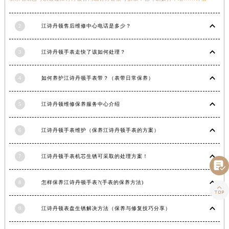
湖南省娄底市娄星区长青街江诗丹顿售后服务中心（需提前预约）
湖南省邵阳市双清区东风路江诗丹顿售后服务中心（需提前预约）
2
江诗丹顿售后维修中心电话是多少？
湖南省湘潭市雨湖区莲城大道江诗丹顿售后服务中心（需提前预约）
3
江诗丹顿手表走快了该如何处理？
湖南省益阳市赫山区桃花仑路江诗丹顿售后服务中心（需提前预约）
湖南省永州市冷水滩区永州大道与中兴路交叉口江诗丹顿售后服务中心（需提前预约）
4
如何养护江诗丹顿手表带？（表带日常保养）
湖南省岳阳市岳阳楼区东茅岭路江诗丹顿售后服务中心（需提前预约）
湖南省张家界市永定区解放路江诗丹顿售后服务中心（需提前预约）
5
江诗丹顿维修保养服务中心介绍
湖南省长沙市芙蓉区建湘路393号世茂环球金融中心写字楼10层1013室江诗丹顿售后服务中心（需提前预约）
湖南省株洲市芦淞区建设南路江诗丹顿售后服务中心（需提前预约）
6
江诗丹顿手表维护（保养江诗丹顿手表的方案）
甘肃省白银市白银区北京路江诗丹顿售后服务中心（需提前预约）
甘肃省定西市安定区解放路江诗丹顿售后服务中心（需提前预约）
7
江诗丹顿手表机芯生锈可采取的处理方案！

甘肃省敦煌市沙州镇阳关中路江诗丹顿售后服务中心（需提前预约）
甘肃省合作市人民街江诗丹顿售后服务中心（需提前预约）
8
怎样保养江诗丹顿手表?(手表的保养方法)

甘肃省嘉峪关市雄关区新华中路江诗丹顿售后服务中心（需提前预约）
9
江诗丹顿表盘生锈解决方法（保养与修复技巧分享）
甘肃省金昌市金川区北京路江诗丹顿售后服务中心（需提前预约）
甘肃省酒泉市肃州区西大街江诗丹顿售后服务中心（需提前预约）