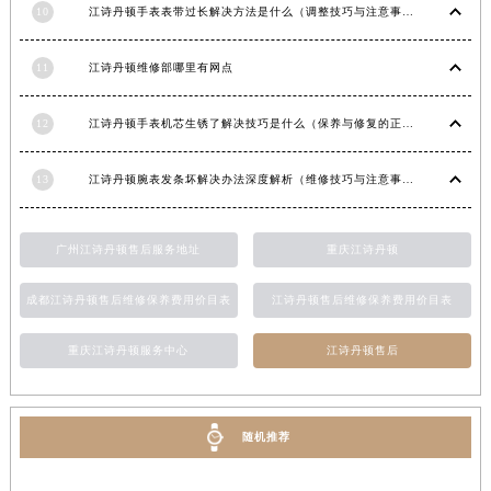
10
江诗丹顿手表表带过长解决方法是什么（调整技巧与注意事项）
甘肃省临夏市城南街道团结路江诗丹顿售后服务中心（需提前预约）
甘肃省陇南市武都区人民路江诗丹顿售后服务中心（需提前预约）
11
江诗丹顿维修部哪里有网点
甘肃省平凉市崆峒区西大街江诗丹顿售后服务中心（需提前预约）
甘肃省庆阳市西峰区南大街江诗丹顿售后服务中心（需提前预约）
12
江诗丹顿手表机芯生锈了解决技巧是什么（保养与修复的正确方法）
甘肃省天水市秦州区民主路江诗丹顿售后服务中心（需提前预约）
甘肃省武威市凉州区迎宾路江诗丹顿售后服务中心（需提前预约）
13
江诗丹顿腕表发条坏解决办法深度解析（维修技巧与注意事项）
甘肃省张掖市甘州区民乐北路江诗丹顿售后服务中心（需提前预约）
宁夏回族自治区固原市原州区文化街江诗丹顿售后服务中心（需提前预约）
广州江诗丹顿售后服务地址
重庆江诗丹顿
宁夏回族自治区石嘴山市大武口区贺兰山路江诗丹顿售后服务中心（需提前预约）
宁夏回族自治区吴忠市利通区开元大道江诗丹顿售后服务中心（需提前预约）
成都江诗丹顿售后维修保养费用价目表
江诗丹顿售后维修保养费用价目表
宁夏回族自治区银川市兴庆区新华东路97号新百中心C馆一层C1-18号商铺江诗丹顿售后服务中心（需提前预约）
重庆江诗丹顿服务中心
江诗丹顿售后
宁夏回族自治区中卫市沙坡头区鼓楼东街江诗丹顿售后服务中心（需提前预约）
青海省果洛藏族自治州玛沁县团结路江诗丹顿售后服务中心（需提前预约）
青海省海北藏族自治州海晏县将军路江诗丹顿售后服务中心（需提前预约）
随机推荐
青海省海东市乐都区滨河路江诗丹顿售后服务中心（需提前预约）
青海省海南藏族自治州共和县青海湖大街江诗丹顿售后服务中心（需提前预约）