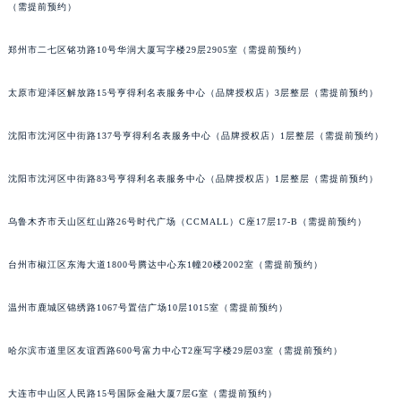
（需提前预约）
吉林省通化市东昌区环通乡江南大街江诗丹顿售后服务中心（需提前预约）
吉林省延边市延吉市解放路江诗丹顿售后服务中心（需提前预约）
郑州市二七区铭功路10号华润大厦写字楼29层2905室（需提前预约）
辽宁省鞍山市铁东区站前街江诗丹顿售后服务中心（需提前预约）
辽宁省本溪市平山区胜利路江诗丹顿售后服务中心（需提前预约）
太原市迎泽区解放路15号亨得利名表服务中心（品牌授权店）3层整层（需提前预约）
辽宁省朝阳市双塔区新华路江诗丹顿售后服务中心（需提前预约）
沈阳市沈河区中街路137号亨得利名表服务中心（品牌授权店）1层整层（需提前预约）
辽宁省丹东市振兴区七经街江诗丹顿售后服务中心（需提前预约）
辽宁省抚顺市新抚区东一路江诗丹顿售后服务中心（需提前预约）
沈阳市沈河区中街路83号亨得利名表服务中心（品牌授权店）1层整层（需提前预约）
辽宁省阜新市海州区解放大街江诗丹顿售后服务中心（需提前预约）
辽宁省葫芦岛市连山区中央路江诗丹顿售后服务中心（需提前预约）
乌鲁木齐市天山区红山路26号时代广场（CCMALL）C座17层17-B（需提前预约）
辽宁省锦州市古塔区中央大街江诗丹顿售后服务中心（需提前预约）
台州市椒江区东海大道1800号腾达中心东1幢20楼2002室（需提前预约）
辽宁省辽阳市白塔区新运大街江诗丹顿售后服务中心（需提前预约）
辽宁省盘锦市兴隆台区石油大街江诗丹顿售后服务中心（需提前预约）
温州市鹿城区锦绣路1067号置信广场10层1015室（需提前预约）
辽宁省铁岭市银州区南马路江诗丹顿售后服务中心（需提前预约）
辽宁省营口市站前区市府路与渤海大街交叉口江诗丹顿售后服务中心（需提前预约）
哈尔滨市道里区友谊西路600号富力中心T2座写字楼29层03室（需提前预约）
辽宁省沈阳市沈河区中街路137号亨得利名表维修授权店1楼江诗丹顿售后服务中心（需提前预约）
辽宁省沈阳市沈河区中街路83号亨得利名表维修授权店1楼江诗丹顿售后服务中心（需提前预约）
大连市中山区人民路15号国际金融大厦7层G室（需提前预约）