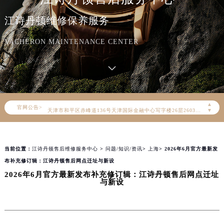
江诗丹顿维修保养服务
2026年8月江诗丹顿中国区售后服务网络优化升级公告
2026年8月江诗丹顿全国官方售后客户服务热线：400-882-9682
VACHERON MAINTENANCE CENTER
江诗丹顿官方全国统一服务热线400-882-9682，服务覆盖中国大陆、香港、澳门、台湾全部区域（非大陆需加拨“+86”）
2026年8月江诗丹顿售后服务中心最新网点地址：
北京市朝阳区建国门外大街甲6号华熙国际中心写字楼D座11层1102室（北京总部）（需提前预约）
北京市东城区东长安街1号东方广场写字楼W3座6层602室（需提前预约）
▲
官网公告>
天津市和平区赤峰道136号天津国际金融中心写字楼26层2603室（需提前预约）
▼
上海市徐汇区虹桥路3号港汇中心写字楼2座37层3705室（需提前预约）
上海市黄浦区南京东路299号宏伊国际广场写字楼8层806室（需提前预约）
当前位置：
江诗丹顿售后维修服务中心
>
问题/知识/资讯
>
上海
> 2026年6月官方最新发
南京市秦淮区中山南路1号（新街口）南京中心写字楼22层C1-1室（需提前预约）
布补充修订辑：江诗丹顿售后网点迁址与新设
常州市新北区龙锦路1590号现代传媒中心写字楼5号楼10层1008室（需提前预约）
2026年6月官方最新发布补充修订辑：江诗丹顿售后网点迁址
徐州市鼓楼区淮海东路29号苏宁广场IFC国际金融中心写字楼35层3508室（需提前预约）
与新设
扬州市邗江区国展路29号星耀天地写字楼1号楼18层1803室（需提前预约）
盐城市盐都区世纪大道5号盐城金融城写字楼1号楼16层1604室（需提前预约）
泰州市海陵区永定东路399号置地商务中心东塔写字楼（华润万象城）17层1706室（需提前预约）