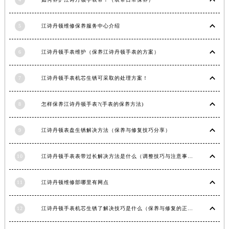
福建省漳州市龙文区步港路江诗丹顿售后服务中心（需提前预约）
江苏省常州市新北区龙锦路1590号现代传媒中心5号楼10层1008室江诗丹顿售后服务中心（需提前预约）
5
江诗丹顿维修保养服务中心介绍
江苏省淮安市清江浦区淮海北路江诗丹顿售后服务中心（需提前预约）
6
江诗丹顿手表维护（保养江诗丹顿手表的方案）
江苏省连云港市海州区通灌北路江诗丹顿售后服务中心（需提前预约）
江苏省南京市秦淮区中山南路1号南京中心22层22-C1-C3室江诗丹顿售后服务中心（需提前预约）
7
江诗丹顿手表机芯生锈可采取的处理方案！
江苏省宿迁市宿城区西湖路江诗丹顿售后服务中心（需提前预约）
江苏省泰州市海陵区永定东路399号置地商务中心东塔（华润万象城）17层1706室江诗丹顿售后服务中心（需提前预约）
8
怎样保养江诗丹顿手表?(手表的保养方法)
江苏省徐州市鼓楼区淮海东路29号苏宁广场IFC国际金融中心35层3508室江诗丹顿售后服务中心（需提前预约）
江苏省盐城市盐都区世纪大道5号盐城金融城写字楼1号楼16层1604室江诗丹顿售后服务中心（需提前预约）
9
江诗丹顿表盘生锈解决方法（保养与修复技巧分享）
江苏省扬州市邗江区国展路29号星耀天地写字楼1号楼18层1803室江诗丹顿售后服务中心（需提前预约）
江苏省镇江市京口区中山东路江诗丹顿售后服务中心（需提前预约）
10
江诗丹顿手表表带过长解决方法是什么（调整技巧与注意事项）
江西省抚州市临川区赣东大道江诗丹顿售后服务中心（需提前预约）
江西省赣州市章贡区文清路江诗丹顿售后服务中心（需提前预约）
11
江诗丹顿维修部哪里有网点
江西省吉安市吉州区井冈山大道江诗丹顿售后服务中心（需提前预约）
12
江诗丹顿手表机芯生锈了解决技巧是什么（保养与修复的正确方法）
江西省景德镇市珠山区珠山中路江诗丹顿售后服务中心（需提前预约）
江西省九江市浔阳区浔阳路江诗丹顿售后服务中心（需提前预约）