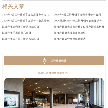
辽宁省沈阳市沈河区中街路137号亨得利名表维修授权店1楼江诗丹顿售后服务中心（需提前预约）
相关文章
辽宁省沈阳市沈河区中街路83号亨得利名表维修授权店1楼江诗丹顿售后服务中心（需提前预约）
2026年7月江诗丹顿官方售后服务中心（维修保养）迁址及新开最终通告
2026年6月江诗丹顿官方保养维修中心网点新增及迁址补充确认终稿正式发布
预约入口
关闭
北京市朝阳区建国门外大街甲6号华熙国际中心D座11层1102室江诗丹顿售后服务中心（北京总部）（需提前预约）
2026年6月江诗丹顿官方保养中心及维修服务点变动对照补充确认终稿说明
2026最新vacheron江诗丹顿名表维修保养网点地址实地探访报告
北京市东城区东长安街1号王府井东方广场W3座6层602室江诗丹顿售后服务中心（需提前预约）
江诗丹顿表壳坏了解决办法汇总
江诗丹顿腕表发条拧反了处理办法深度解析
河北省保定市竞秀区朝阳北大街北国先天下江诗丹顿售后服务中心（需提前预约）
江诗丹顿手表日历几点跳
江诗丹顿腕表停走如何处理
立即预约
内蒙古自治区阿拉善盟市左旗土尔扈特大街江诗丹顿售后服务中心（需提前预约）
江诗丹顿表耳掉了解决方法汇总
江诗丹顿表针变色怎么解决
提前预约免排队，到店即享服务
内蒙古自治区巴彦淖尔市临河区新华街江诗丹顿售后服务中心（需提前预约）
预约时间有变无需取消，可随时重新预约
内蒙古自治区包头市青山区幸福路甲3号王府井百货名表维修江诗丹顿售后服务中心（需提前预约）
内蒙古自治区赤峰市红山区哈达街江诗丹顿售后服务中心（需提前预约）
江诗丹顿保养
内蒙古自治区鄂尔多斯市东胜区伊金霍洛街江诗丹顿售后服务中心（需提前预约）
内蒙古自治区呼伦贝尔市海拉尔区中央街江诗丹顿售后服务中心（需提前预约）
北京江诗丹顿售后服务中心
内蒙古自治区通辽市科尔沁区明仁大街江诗丹顿售后服务中心（需提前预约）
内蒙古自治区乌海市海勃湾区人民南路江诗丹顿售后服务中心（需提前预约）
内蒙古自治区乌兰察布市集宁区恩和大街江诗丹顿售后服务中心（需提前预约）
内蒙古自治区锡林郭勒盟市锡林浩特市光明街与额尔敦路交叉口江诗丹顿售后服务中心（需提前预约）
内蒙古自治区兴安盟市乌兰浩特市兴安大街江诗丹顿售后服务中心（需提前预约）