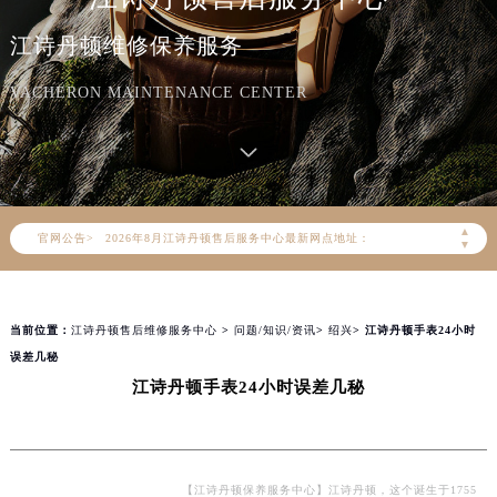
江诗丹顿维修保养服务
VACHERON MAINTENANCE CENTER
2026年8月江诗丹顿中国区售后服务网络优化升级公告
2026年8月江诗丹顿全国官方售后客户服务热线：400-882-9682
江诗丹顿官方全国统一服务热线400-882-9682，服务覆盖中国大陆、香港、澳门、台湾全部区域（非大陆需加拨“+86”）
2026年8月江诗丹顿售后服务中心最新网点地址：
▲
官网公告>
北京市朝阳区建国门外大街甲6号华熙国际中心写字楼D座11层1102室（北京总部）（需提前预约）
▼
北京市东城区东长安街1号东方广场写字楼W3座6层602室（需提前预约）
天津市和平区赤峰道136号天津国际金融中心写字楼26层2603室（需提前预约）
当前位置：
江诗丹顿售后维修服务中心
>
问题/知识/资讯
>
绍兴
> 江诗丹顿手表24小时
上海市徐汇区虹桥路3号港汇中心写字楼2座37层3705室（需提前预约）
误差几秘
上海市黄浦区南京东路299号宏伊国际广场写字楼8层806室（需提前预约）
江诗丹顿手表24小时误差几秘
南京市秦淮区中山南路1号（新街口）南京中心写字楼22层C1-1室（需提前预约）
常州市新北区龙锦路1590号现代传媒中心写字楼5号楼10层1008室（需提前预约）
徐州市鼓楼区淮海东路29号苏宁广场IFC国际金融中心写字楼35层3508室（需提前预约）
扬州市邗江区国展路29号星耀天地写字楼1号楼18层1803室（需提前预约）
【江诗丹顿保养服务中心】江诗丹顿，这个诞生于1755