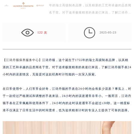
年的瑞士高级制表品牌，以其精湛的工艺和卓越的品质闻
盐城市盐都区世纪大道5号盐城金融城写字楼1号楼16层1604室（需提前预约）
名于世。对于追求极致精准的表迷们来说，了解江诗丹顿
泰州市海陵区永定东路399号置地商务中心东塔写字楼（华润万象城）17层1706室（需提前预约）
手表24小时内的误差情况，无疑是对这款经典时计性能
宁波市江北区大闸南路500号来福士广场办公楼20层2009室（需提前预约）
的…

杭州市上城区钱江路1366号华润大厦写字楼A座5层503-5室（需提前预约）
122 次
2025-05-23
金华市金东区东市南街777号金华万达广场写字楼4号楼22层2209室（需提前预约）
绍兴市越城区胜利东路379号世茂天际中心写字楼8层805室（需提前预约）
嘉兴市南湖区广益路705号嘉兴世界贸易中心写字楼A座13层1304室（需提前预约）
【
江诗丹顿保养服务中心
】江诗丹顿，这个诞生于1755年的瑞士高级制表品牌，以其精
南昌市红谷滩新区红谷中大道998号绿地双子塔（中央广场）A1座办公楼14层07室（需提前预约）
湛的工艺和卓越的品质闻名于世。对于追求极致精准的表迷们来说，了解江诗丹顿手表24
济南市历下区经十路11111号华润中心写字楼（万象城）15层1508室（需提前预约）
小时内的误差情况，无疑是对这款经典时计性能的一次深入探索。
广州市天河区天河路230号万菱汇国际中心写字楼A塔7层704室（需提前预约）
在日常使用中，人们常常会好奇，江诗丹顿的手表在24小时内会有多少误差？事实上，对
广州市越秀区环市东路371-375号世界贸易中心大厦南塔写字楼15层07室（需提前预约）
于一款经过严格测试和调整的手表来说，24小时内的误差通常非常小。一般而言，江诗丹
深圳市罗湖区深南东路5001号华润大厦写字楼17层1701室（需提前预约）
顿手表在正常佩戴和使用条件下，24小时内的走时误差通常不会超过±30秒。这一精度标
惠州市惠城区江北文昌一路7号华贸大厦写字楼1座30层05室（需提前预约）
准不仅满足了日常生活中的时间需求，也为追求精准计时的专业人士提供了可靠的选择。
厦门市思明区湖滨东路95号华润大厦写字楼B座11层1104室（需提前预约）
福州市鼓楼区五四路128-1号恒力城写字楼15层03室（需提前预约）
成都市锦江区人民东路6号SAC东原中心写字楼24层2406B室（需提前预约）