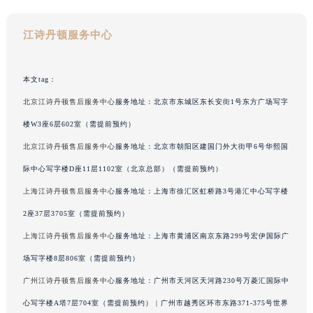
黑龙江省大庆市萨尔图区会战大街江诗丹顿售后服务中心（需提前预约）
黑龙江省鹤岗市向阳区红军路江诗丹顿售后服务中心（需提前预约）
江诗丹顿服务中心
黑龙江省黑河市爱辉区中央街江诗丹顿售后服务中心（需提前预约）
黑龙江省鸡西市鸡冠区红军路江诗丹顿售后服务中心（需提前预约）
本文tag：
黑龙江省佳木斯市向阳区长安路江诗丹顿售后服务中心（需提前预约）
北京江诗丹顿售后服务中心
服务地址：北京市东城区东长安街1号东方广场写字
黑龙江省牡丹江市东安区太平路江诗丹顿售后服务中心（需提前预约）
楼W3座6层602室（需提前预约）
黑龙江省七台河市桃山区大同街江诗丹顿售后服务中心（需提前预约）
北京江诗丹顿售后服务中心
服务地址：北京市朝阳区建国门外大街甲6号华熙国
黑龙江省齐齐哈尔市龙沙区龙华路江诗丹顿售后服务中心（需提前预约）
际中心写字楼D座11层1102室（北京总部）（需提前预约）
黑龙江省双鸭山市尖山区新兴大街江诗丹顿售后服务中心（需提前预约）
黑龙江省绥化市北林区新华街与康庄路交叉口江诗丹顿售后服务中心（需提前预约）
上海江诗丹顿售后服务中心
服务地址：上海市徐汇区虹桥路3号港汇中心写字楼
黑龙江省伊春市伊美区通河路江诗丹顿售后服务中心（需提前预约）
2座37层3705室（需提前预约）
吉林省白城市洮北区明仁南街江诗丹顿售后服务中心（需提前预约）
上海江诗丹顿售后服务中心
服务地址：上海市黄浦区南京东路299号宏伊国际广
吉林省白山市浑江区浑江大街江诗丹顿售后服务中心（需提前预约）
场写字楼8层806室（需提前预约）
吉林省吉林市船营区河南街江诗丹顿售后服务中心（需提前预约）
广州江诗丹顿售后服务中心
服务地址：广州市天河区天河路230号万菱汇国际中
吉林省辽源市龙山区人民大街江诗丹顿售后服务中心（需提前预约）
心写字楼A塔7层704室（需提前预约） | 广州市越秀区环市东路371-375号世界
吉林省梅河口市新华街道梅河大街江诗丹顿售后服务中心（需提前预约）