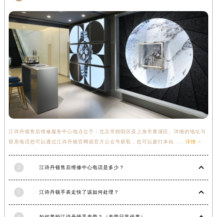
安徽省滁州市琅琊区南谯北路江诗丹顿售后服务中心（需提前预约）
安徽省阜阳市颍州区颍州北路江诗丹顿售后服务中心（需提前预约）
安徽省淮北市相山区淮海路江诗丹顿售后服务中心（需提前预约）
安徽省淮南市田家庵区国庆中路江诗丹顿售后服务中心（需提前预约）
安徽省黄山市屯溪区黄山西路江诗丹顿售后服务中心（需提前预约）
安徽省六安市金安区解放中路江诗丹顿售后服务中心（需提前预约）
安徽省马鞍山市雨山区湖南西路江诗丹顿售后服务中心（需提前预约）
安徽省宿州市埇桥区人民中路江诗丹顿售后服务中心（需提前预约）
安徽省铜陵市铜官区石城大道江诗丹顿售后服务中心（需提前预约）
安徽省芜湖市镜湖区中山路步行街江诗丹顿售后服务中心（需提前预约）
江诗丹顿售后维修服务中心地点位于：北京市朝阳区及上海市黄浦区。详细的地址与
联系电话您可以通过江诗丹顿官网或官方公众号获取，也可以拨打本站......
详情 >
安徽省宣城市宣州区叠嶂西路江诗丹顿售后服务中心（需提前预约）
福建省龙岩市新罗区九一南路江诗丹顿售后服务中心（需提前预约）
2
江诗丹顿售后维修中心电话是多少？
福建省南平市建阳区人民西路江诗丹顿售后服务中心（需提前预约）
福建省宁德市蕉城区天湖东路江诗丹顿售后服务中心（需提前预约）
3
江诗丹顿手表走快了该如何处理？
福建省莆田市城厢区霞林街道荔华东大道江诗丹顿售后服务中心（需提前预约）
福建省三明市三元区东乾二路江诗丹顿售后服务中心（需提前预约）
4
如何养护江诗丹顿手表带？（表带日常保养）