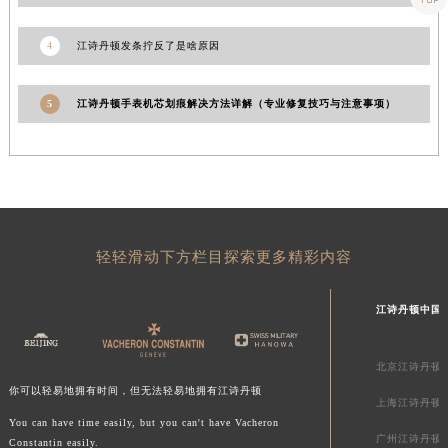
山东省枣庄市滕州市北辛路与善国路交叉口江诗丹顿售后服务中心（需提前预约）
4
江诗丹顿发条拧反了是啥原因
山东省淄博市张店区金晶大道江诗丹顿售后服务中心（需提前预约）
上海市黄浦区南京东路299号宏伊国际广场写字楼8层806室江诗丹顿售后服务中心（需提前预约）
上海市徐汇区虹桥路3号港汇中心2座37层3705室江诗丹顿售后服务中心（需提前预约）
5
江诗丹顿手表机芯划痕解决方法详解（专业修复技巧与注意事项）
浙江省杭州市上城区钱江路1366号华润大厦A座5层503-5室江诗丹顿售后服务中心（需提前预约）
浙江省湖州市吴兴区劳动路江诗丹顿售后服务中心（需提前预约）
浙江省嘉兴市南湖区广益路705号嘉兴世界贸易中心A座13层1304室江诗丹顿售后服务中心（需提前预约）
浙江省金华市金东区东市南街777号金华万达广场4号楼22楼2209室江诗丹顿售后服务中心（需提前预约）
浙江省丽水市莲都区解放街江诗丹顿售后服务中心（需提前预约）
轻轻滑动下方栏目探索更多精彩内容
浙江省宁波市江北区大闸南路500号来福士广场办公楼20层2009室江诗丹顿售后服务中心（需提前预约）
浙江省衢州市柯城区上街江诗丹顿售后服务中心（需提前预约）
江诗丹顿中国
浙江省绍兴市越城区胜利东路379号世茂天际中心写字楼8层805室江诗丹顿售后服务中心（需提前预约）
浙江省舟山市定海区解放东路江诗丹顿售后服务中心（需提前预约）
北京江诗丹顿
澳门特别行政区大堂区议事亭前地（新马路）江诗丹顿售后服务中心（需提前预约）
你可以轻易地拥有时间，但无法轻易地拥有江诗丹顿
上海江诗丹顿
澳门特别行政区风顺堂区南湾大马路江诗丹顿售后服务中心（需提前预约）
You can have time easily, but you can't have Vacheron
澳门特别行政区花地玛堂区关闸广场江诗丹顿售后服务中心（需提前预约）
广州江诗丹顿
Constantin easily.