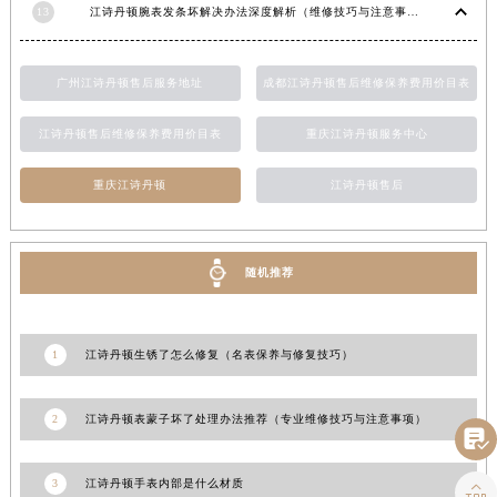
13
江诗丹顿腕表发条坏解决办法深度解析（维修技巧与注意事项）
江西省南昌市红谷滩新区红谷中大道998号绿地双子塔（中央广场）A1座办公楼14层1407室江诗丹顿售后服务中心（需提前预约）
江西省萍乡市安源区萍安北大道与康庄路交叉口江诗丹顿售后服务中心（需提前预约）
江西省上饶市信州区滨江西路江诗丹顿售后服务中心（需提前预约）
广州江诗丹顿售后服务地址
成都江诗丹顿售后维修保养费用价目表
江西省新余市渝水区北湖西路江诗丹顿售后服务中心（需提前预约）
江诗丹顿售后维修保养费用价目表
重庆江诗丹顿服务中心
江西省宜春市袁州区中山中路江诗丹顿售后服务中心（需提前预约）
江西省鹰潭市月湖区胜利东路江诗丹顿售后服务中心（需提前预约）
重庆江诗丹顿
江诗丹顿售后
山东省德州市德城区东风中路江诗丹顿售后服务中心（需提前预约）
山东省东营市东营区济南路江诗丹顿售后服务中心（需提前预约）
山东省济南市历下区经十路11111号华润中心写字楼（万象城）15层1508室江诗丹顿售后服务中心（需提前预约）
随机推荐
山东省济宁市任城区太白楼路江诗丹顿售后服务中心（需提前预约）
山东省莱芜市文化南路8号银座商城名表维修一楼名表维修江诗丹顿售后服务中心（需提前预约）
1
江诗丹顿生锈了怎么修复（名表保养与修复技巧）
山东省临沂市兰山区解放路江诗丹顿售后服务中心（需提前预约）
山东省日照市东港区烟台路江诗丹顿售后服务中心（需提前预约）
2
江诗丹顿表蒙子坏了处理办法推荐（专业维修技巧与注意事项）
山东省泰安市泰山区财源街道泰山大街江诗丹顿售后服务中心（需提前预约）

山东省威海市环翠区新威海路89号振华商厦一楼名表维修江诗丹顿售后服务中心（需提前预约）
3
江诗丹顿手表内部是什么材质

山东省潍坊市奎文区东风东街江诗丹顿售后服务中心（需提前预约）