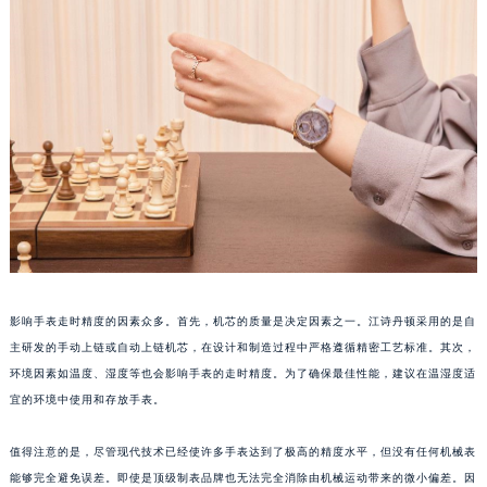
重庆市江北区观音桥步行街2号融恒时代广场写字楼9层902室（需提前预约）
长沙市芙蓉区定王台街道建湘路393号世茂环球金融中心写字楼（芙蓉广场）10层13室（需提前预约）
郑州市二七区铭功路10号华润大厦写字楼29层2905室（需提前预约）
太原市迎泽区解放路15号亨得利名表服务中心（品牌授权店）3层整层（需提前预约）
沈阳市沈河区中街路137号亨得利名表服务中心（品牌授权店）1层整层（需提前预约）
沈阳市沈河区中街路83号亨得利名表服务中心（品牌授权店）1层整层（需提前预约）
乌鲁木齐市天山区红山路26号时代广场（CCMALL）C座17层17-B（需提前预约）
温州市鹿城区锦绣路1067号置信广场10层1015室（需提前预约）
哈尔滨市道里区友谊西路600号富力中心T2座写字楼29层03室（需提前预约）
大连市中山区人民路15号国际金融大厦7层G室（需提前预约）
影响手表走时精度的因素众多。首先，机芯的质量是决定因素之一。江诗丹顿采用的是自
佛山市禅城区季华五路57号万科金融中心C座12层1205室（需提前预约）
主研发的手动上链或自动上链机芯，在设计和制造过程中严格遵循精密工艺标准。其次，
东莞市东城街道鸿福东路1号民盈国贸中心T1写字楼9层907室（需提前预约）
环境因素如温度、湿度等也会影响手表的走时精度。为了确保最佳性能，建议在温湿度适
无锡市梁溪区人民中路139号恒隆广场写字楼1座11层1104室（需提前预约）
宜的环境中使用和存放手表。
南通市崇川区工农路57号圆融广场写字楼16层1603室（需提前预约）
苏州市苏州工业园区星港街199号苏州中心办公楼C座22层08室（需提前预约）
值得注意的是，尽管现代技术已经使许多手表达到了极高的精度水平，但没有任何机械表
武汉市江汉区解放大道686号世界贸易大厦38层09室（需提前预约）
能够完全避免误差。即使是顶级制表品牌也无法完全消除由机械运动带来的微小偏差。因