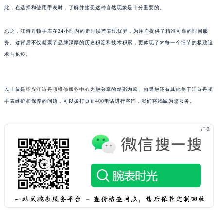
此，在选择和使用手表时，了解并接受这种自然现象是十分重要的。
南宁市青秀区金湖路59号地王大厦12楼1224室（需提前预约）
合肥市蜀山区潜山路111号万象城华润大厦B座12楼03室（需提前预约）
总之，江诗丹顿手表在24小时内的走时误差表现优异，为用户提供了精准可靠的时间服
泉州市丰泽区宝洲路729号浦西万达中心写字楼A座7楼709室（需提前预约）
务。这背后不仅凝聚了品牌深厚的历史积淀和技术积累，更体现了对每一个细节的极致追
青岛市南区山东路6号华润大厦B座22层04室（需提前预约）
求与把控。
烟台市芝罘区胜利路139号万达金融中心A座907室（需提前预约）
长春市朝阳区西安大路727号中银大厦A座(旺进大厦)18层09室（需提前预约）
以上就是
绍兴江诗丹顿维修服务中心
为您分享的精彩内容。如果您还有其他关于江诗丹顿
贵阳市南明区都司高架桥路33号亨特国际金融中心14楼14D（需提前预约）
手表维护和保养的问题，可以拨打页面400电话进行咨询，我们将竭诚为您服务。
昆明市盘龙区北京路928号同德昆明广场写字楼10层06室（需提前预约）
石家庄市长安区中山东路39号勒泰中心写字楼B座13层07室（需提前预约）
西安市碑林区南关正街88号华侨城长安国际中心E座6楼10室（需提前预约）
海口市龙华区金贸东路5号海口华润大厦B座17层1707室（需提前预约）
唐山市路南区新华东道100号万达广场写字楼A座10层1002室（需提前预约）
台州市椒江区东海大道1800号腾达中心东1幢20楼2002室（需提前预约）
内蒙古自治区呼和浩特市玉泉区大学西街70号华润万象城写字楼（鄂尔多斯大厦）23层2326室（需提前预约）
甘肃省兰州市七里河区西津西路16号兰州中心写字楼21层2102室（需提前预约）
重庆市解放碑渝中区民权路28号英利国际金融中心写字楼20层01室（需提前预约）