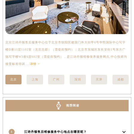
山西省大同市平城区迎宾街江诗丹顿售后服务中心（需提前预约）
山西省晋城市城区黄华街江诗丹顿售后服务中心（需提前预约）
山西省晋中市榆次区顺城街江诗丹顿售后服务中心（需提前预约）
山西省临汾市尧都区解放路江诗丹顿售后服务中心（需提前预约）
山西省吕梁市离石区永宁中路与建设街交叉口江诗丹顿售后服务中心（需提前预约）
北京江诗丹顿售后服务中心位于北京市朝阳区建国门外大街甲6号华熙国际中心写字
上
山西省朔州市朔城区怡西路与鄯阳西街交汇处江诗丹顿售后服务中心（需提前预约）
楼D座11层1102室（北京总部）（需提前预约） | 北京市东城区东长安街1号东方广
室
山西省忻州市忻府区和平东街与七一南路交叉口江诗丹顿售后服务中心（需提前预约）
场写字楼W3座6层602室（需提前预约），是江诗丹顿维修保养服务网点,中心技师均
提
接受标准培训....
详情 >
山西省阳泉市郊区平阳东街与新城大道交叉口江诗丹顿售后服务中心（需提前预约）
山西省运城市盐湖区河东街江诗丹顿售后服务中心（需提前预约）
北京
上海
广州
深圳
天津
成都
山西省长治市潞州区英雄中路江诗丹顿售后服务中心（需提前预约）
山西省太原市迎泽区迎泽街道解放路15号亨得利名表维修授权店3楼江诗丹顿售后服务中心（需提前预约）
天津市和平区赤峰道136号天津国际金融中心26层2603室江诗丹顿售后服务中心（需提前预约）
推荐阅读
安徽省安庆市迎江区人民路江诗丹顿售后服务中心（需提前预约）
安徽省蚌埠市蚌山区淮河路江诗丹顿售后服务中心（需提前预约）
安徽省亳州市谯城区魏武大道江诗丹顿售后服务中心（需提前预约）
安徽省池州市贵池区长江路江诗丹顿售后服务中心（需提前预约）
1
江诗丹顿售后维修服务中心地点在哪里呢？