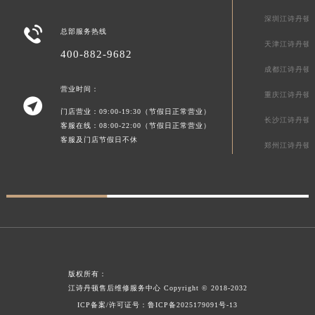
澳门特别行政区花王堂区大三巴商圈江诗丹顿售后服务中心（需提前预约）
深圳江诗丹顿

总部服务热线
澳门特别行政区嘉模堂区官也街江诗丹顿售后服务中心（需提前预约）
天津江诗丹顿
400-882-9682
澳门省路氹城市金光大道江诗丹顿售后服务中心（需提前预约）
成都江诗丹顿
澳门特别行政区望德堂区塔石广场江诗丹顿售后服务中心（需提前预约）
营业时间：
福建省福州市鼓楼区五四路128-1号恒力城写字楼15层03室江诗丹顿售后服务中心（需提前预约）
重庆江诗丹顿

门店营业：09:00-19:30（节假日正常营业）
福建省厦门市思明区湖滨东路95号万象城华润大厦B座11层1104室江诗丹顿售后服务中心（需提前预约）
长沙江诗丹顿
客服在线：08:00-22:00（节假日正常营业）
广东省潮州市潮安区新风路与潮汕路交汇处江诗丹顿售后服务中心（需提前预约）
客服及门店节假日不休
郑州江诗丹顿
广东省广州市天河区天河路230号万菱汇国际中心A塔7层704室江诗丹顿售后服务中心（需提前预约）
广东省广州市越秀区环市东路371-375号世界贸易中心大厦南塔15层1507室江诗丹顿售后服务中心（需提前预约）
广东省河源市源城区越王大道江诗丹顿售后服务中心（需提前预约）
广东省惠州市惠城区江北文昌一路7号华贸大厦1座30层3005室江诗丹顿售后服务中心（需提前预约）
广东省江门市蓬江区广场西路江诗丹顿售后服务中心（需提前预约）
广东省揭阳市榕城进贤门步行街江诗丹顿售后服务中心（需提前预约）
广东省茂名市电白区水东街道迎宾大道江诗丹顿售后服务中心（需提前预约）
版权所有：
江诗丹顿售后维修服务中心
Copyright © 2018-2032
广东省梅州市梅江区金燕大道江诗丹顿售后服务中心（需提前预约）
ICP备案/许可证号：
鲁ICP备2025179091号-13
广东省清远市清城区湖西路江诗丹顿售后服务中心（需提前预约）