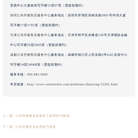
贸易中心大厦南塔写字楼15层07室（需提前预约）
吉林省四平市铁东区紫气大路与南九经街交汇处江诗丹顿售后服务中心（需提前预约）
吉林省松原市宁江区五环大街江诗丹顿售后服务中心（需提前预约）
深圳江诗丹顿售后服务中心
服务地址：深圳市罗湖区深南东路5001号华润大厦
吉林省通化市东昌区环通乡江南大街江诗丹顿售后服务中心（需提前预约）
写字楼17层1701室（需提前预约）
吉林省延边市延吉市解放路江诗丹顿售后服务中心（需提前预约）
天津江诗丹顿售后服务中心
服务地址：天津市和平区赤峰道136号天津国际金融
辽宁省鞍山市铁东区站前街江诗丹顿售后服务中心（需提前预约）
中心写字楼26层2603室（需提前预约）
辽宁省本溪市平山区胜利路江诗丹顿售后服务中心（需提前预约）
成都江诗丹顿售后服务中心
服务地址：成都市锦江区人民东路6号SAC东原中心
辽宁省朝阳市双塔区新华路江诗丹顿售后服务中心（需提前预约）
写字楼24层2406B室（需提前预约）
辽宁省丹东市振兴区七经街江诗丹顿售后服务中心（需提前预约）
服务专线：
400-882-9682
辽宁省抚顺市新抚区东一路江诗丹顿售后服务中心（需提前预约）
辽宁省阜新市海州区解放大街江诗丹顿售后服务中心（需提前预约）
本页链接：
http://www.vacheronfw.com/problems/shaoxing/13205.html
辽宁省葫芦岛市连山区中央路江诗丹顿售后服务中心（需提前预约）
辽宁省锦州市古塔区中央大街江诗丹顿售后服务中心（需提前预约）
辽宁省辽阳市白塔区新运大街江诗丹顿售后服务中心（需提前预约）
上一篇:
江诗丹顿腕表发条坏了处理技巧集锦
辽宁省盘锦市兴隆台区石油大街江诗丹顿售后服务中心（需提前预约）
辽宁省铁岭市银州区南马路江诗丹顿售后服务中心（需提前预约）
下一篇:
江诗丹顿停走处理技巧推荐
辽宁省营口市站前区市府路与渤海大街交叉口江诗丹顿售后服务中心（需提前预约）