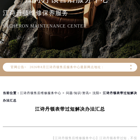
江诗丹顿维修保养服务
VACHERON MAINTENANCE CENTER
2026年8月江诗丹顿中国区售后服务网络优化升级公告
2026年8月江诗丹顿全国官方售后客户服务热线：400-882-9682
江诗丹顿官方全国统一服务热线400-882-9682，服务覆盖中国大陆、香港、澳门、台湾全部区域（非大陆需加拨“+86”）
▲
官网公告>
2026年8月江诗丹顿售后服务中心最新网点地址：
▼
北京市朝阳区建国门外大街甲6号华熙国际中心写字楼D座11层1102室（北京总部）（需提前预约）
北京市东城区东长安街1号东方广场写字楼W3座6层602室（需提前预约）
当前位置：
江诗丹顿售后维修服务中心
>
问题/知识/资讯
>
沈阳
> 江诗丹顿表带过短解决
天津市和平区赤峰道136号天津国际金融中心写字楼26层2603室（需提前预约）
办法汇总
上海市徐汇区虹桥路3号港汇中心写字楼2座37层3705室（需提前预约）
江诗丹顿表带过短解决办法汇总
上海市黄浦区南京东路299号宏伊国际广场写字楼8层806室（需提前预约）
南京市秦淮区中山南路1号（新街口）南京中心写字楼22层C1-1室（需提前预约）
常州市新北区龙锦路1590号现代传媒中心写字楼5号楼10层1008室（需提前预约）
徐州市鼓楼区淮海东路29号苏宁广场IFC国际金融中心写字楼35层3508室（需提前预约）
【江诗丹顿售后维修服务中心】江诗丹顿表带过短，不仅