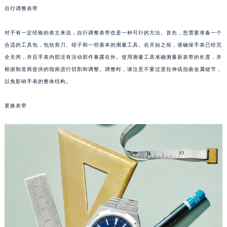
自行调整表带
成都市锦江区人民东路6号SAC东原中心写字楼24层2406B室（需提前预约）
重庆市江北区观音桥步行街2号融恒时代广场写字楼9层902室（需提前预约）
对于有一定经验的表主来说，自行调整表带也是一种可行的方法。首先，您需要准备一个
长沙市芙蓉区定王台街道建湘路393号世茂环球金融中心写字楼（芙蓉广场）10层13室（需提前预约）
合适的工具包，包括剪刀、钳子和一些基本的测量工具。在开始之前，请确保手表已经完
郑州市二七区铭功路10号华润大厦写字楼29层2905室（需提前预约）
全关闭，并且手表内部没有活动部件暴露在外。使用测量工具准确测量新表带的长度，并
太原市迎泽区解放路15号亨得利名表服务中心（品牌授权店）3层整层（需提前预约）
根据制造商提供的指南进行切割和调整。调整时，请注意不要过度拉伸或扭曲金属链节，
沈阳市沈河区中街路137号亨得利名表服务中心（品牌授权店）1层整层（需提前预约）
以免影响手表的整体结构。
沈阳市沈河区中街路83号亨得利名表服务中心（品牌授权店）1层整层（需提前预约）
更换表带
乌鲁木齐市天山区红山路26号时代广场（CCMALL）C座17层17-B（需提前预约）
温州市鹿城区锦绣路1067号置信广场10层1015室（需提前预约）
哈尔滨市道里区友谊西路600号富力中心T2座写字楼29层03室（需提前预约）
大连市中山区人民路15号国际金融大厦7层G室（需提前预约）
佛山市禅城区季华五路57号万科金融中心C座12层1205室（需提前预约）
东莞市东城街道鸿福东路1号民盈国贸中心T1写字楼9层907室（需提前预约）
无锡市梁溪区人民中路139号恒隆广场写字楼1座11层1104室（需提前预约）
南通市崇川区工农路57号圆融广场写字楼16层1603室（需提前预约）
苏州市苏州工业园区星港街199号苏州中心办公楼C座22层08室（需提前预约）