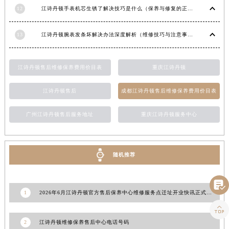
12
江诗丹顿手表机芯生锈了解决技巧是什么（保养与修复的正确方法）
山东省潍坊市奎文区东风东街江诗丹顿售后服务中心（需提前预约）
山东省枣庄市滕州市北辛路与善国路交叉口江诗丹顿售后服务中心（需提前预约）
13
江诗丹顿腕表发条坏解决办法深度解析（维修技巧与注意事项）
山东省淄博市张店区金晶大道江诗丹顿售后服务中心（需提前预约）
上海市黄浦区南京东路299号宏伊国际广场写字楼8层806室江诗丹顿售后服务中心（需提前预约）
上海市徐汇区虹桥路3号港汇中心2座37层3705室江诗丹顿售后服务中心（需提前预约）
江诗丹顿售后维修保养费用价目表
重庆江诗丹顿
浙江省杭州市上城区钱江路1366号华润大厦A座5层503-5室江诗丹顿售后服务中心（需提前预约）
江诗丹顿售后
成都江诗丹顿售后维修保养费用价目表
浙江省湖州市吴兴区劳动路江诗丹顿售后服务中心（需提前预约）
浙江省嘉兴市南湖区广益路705号嘉兴世界贸易中心A座13层1304室江诗丹顿售后服务中心（需提前预约）
广州江诗丹顿售后服务地址
重庆江诗丹顿服务中心
浙江省金华市金东区东市南街777号金华万达广场4号楼22楼2209室江诗丹顿售后服务中心（需提前预约）
浙江省丽水市莲都区解放街江诗丹顿售后服务中心（需提前预约）
浙江省宁波市江北区大闸南路500号来福士广场办公楼20层2009室江诗丹顿售后服务中心（需提前预约）
随机推荐
浙江省衢州市柯城区上街江诗丹顿售后服务中心（需提前预约）
浙江省绍兴市越城区胜利东路379号世茂天际中心写字楼8层805室江诗丹顿售后服务中心（需提前预约）

1
2026年6月江诗丹顿官方售后保养中心维修服务点迁址开业快讯正式发布定稿
浙江省舟山市定海区解放东路江诗丹顿售后服务中心（需提前预约）

澳门特别行政区大堂区议事亭前地（新马路）江诗丹顿售后服务中心（需提前预约）
2
江诗丹顿维修保养售后中心电话号码
澳门特别行政区风顺堂区南湾大马路江诗丹顿售后服务中心（需提前预约）