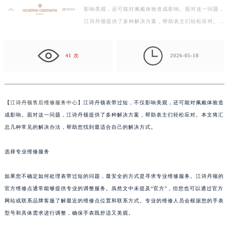
影响美观，还可能对佩戴体验造成影响。面对这一问题，
扬州市邗江区国展路29号星耀天地写字楼1号楼18层1803室（需提前预约）
江诗丹顿提供了多种解决方案，帮助表主们轻松应对。本
盐城市盐都区世纪大道5号盐城金融城写字楼1号楼16层1604室（需提前预约）
文将汇总几种常见的解决办法，帮助您找到最适合自己…
泰州市海陵区永定东路399号置地商务中心东塔写字楼（华润万象城）17层1706室（需提前预约）

宁波市江北区大闸南路500号来福士广场办公楼20层2009室（需提前预约）
41 次
2026-05-18
杭州市上城区钱江路1366号华润大厦写字楼A座5层503-5室（需提前预约）
金华市金东区东市南街777号金华万达广场写字楼4号楼22层2209室（需提前预约）
绍兴市越城区胜利东路379号世茂天际中心写字楼8层805室（需提前预约）
【
江诗丹顿售后维修服务中心
】江诗丹顿表带过短，不仅影响美观，还可能对佩戴体验造
嘉兴市南湖区广益路705号嘉兴世界贸易中心写字楼A座13层1304室（需提前预约）
成影响。面对这一问题，江诗丹顿提供了多种解决方案，帮助表主们轻松应对。本文将汇
南昌市红谷滩新区红谷中大道998号绿地双子塔（中央广场）A1座办公楼14层07室（需提前预约）
总几种常见的解决办法，帮助您找到最适合自己的解决方式。
济南市历下区经十路11111号华润中心写字楼（万象城）15层1508室（需提前预约）
选择专业维修服务
广州市天河区天河路230号万菱汇国际中心写字楼A塔7层704室（需提前预约）
广州市越秀区环市东路371-375号世界贸易中心大厦南塔写字楼15层07室（需提前预约）
如果您不确定如何处理表带过短的问题，最安全的方式是寻求专业维修服务。江诗丹顿的
深圳市罗湖区深南东路5001号华润大厦写字楼17层1701室（需提前预约）
官方维修点通常能够提供专业的调整服务。虽然文中未提及“官方”，但您也可以通过官方
惠州市惠城区江北文昌一路7号华贸大厦写字楼1座30层05室（需提前预约）
网站或联系品牌客服了解最近的维修点位置和联系方式。专业的维修人员会根据您的手表
厦门市思明区湖滨东路95号华润大厦写字楼B座11层1104室（需提前预约）
型号和具体需求进行调整，确保手表既舒适又美观。
福州市鼓楼区五四路128-1号恒力城写字楼15层03室（需提前预约）