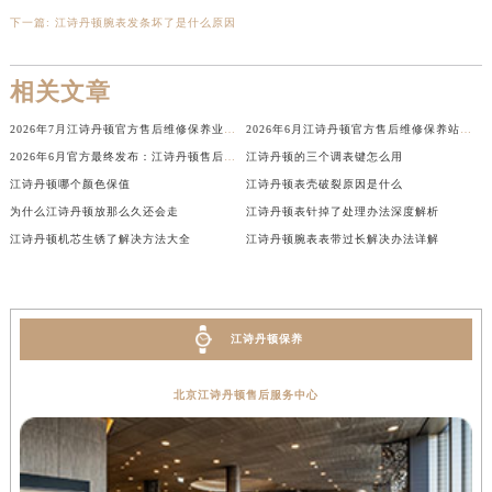
内蒙古自治区兴安盟市乌兰浩特市兴安大街江诗丹顿售后服务中心（需提前预约）
下一篇:
江诗丹顿腕表发条坏了是什么原因
山西省大同市平城区迎宾街江诗丹顿售后服务中心（需提前预约）
山西省晋城市城区黄华街江诗丹顿售后服务中心（需提前预约）
相关文章
山西省晋中市榆次区顺城街江诗丹顿售后服务中心（需提前预约）
2026年7月江诗丹顿官方售后维修保养业务网点变更记录公告发布
2026年6月江诗丹顿官方售后维修保养站点清单补充版（搬迁新开）文件内容公示
山西省临汾市尧都区解放路江诗丹顿售后服务中心（需提前预约）
2026年6月官方最终发布：江诗丹顿售后维修保养中心搬迁与新增事项
江诗丹顿的三个调表键怎么用
山西省吕梁市离石区永宁中路与建设街交叉口江诗丹顿售后服务中心（需提前预约）
江诗丹顿哪个颜色保值
江诗丹顿表壳破裂原因是什么
山西省朔州市朔城区怡西路与鄯阳西街交汇处江诗丹顿售后服务中心（需提前预约）
为什么江诗丹顿放那么久还会走
江诗丹顿表针掉了处理办法深度解析
山西省忻州市忻府区和平东街与七一南路交叉口江诗丹顿售后服务中心（需提前预约）
江诗丹顿机芯生锈了解决方法大全
江诗丹顿腕表表带过长解决办法详解
山西省阳泉市郊区平阳东街与新城大道交叉口江诗丹顿售后服务中心（需提前预约）
山西省运城市盐湖区河东街江诗丹顿售后服务中心（需提前预约）
山西省长治市潞州区英雄中路江诗丹顿售后服务中心（需提前预约）
江诗丹顿保养
山西省太原市迎泽区迎泽街道解放路15号亨得利名表维修授权店3楼江诗丹顿售后服务中心（需提前预约）
天津市和平区赤峰道136号天津国际金融中心26层2603室江诗丹顿售后服务中心（需提前预约）
北京江诗丹顿售后服务中心
安徽省安庆市迎江区人民路江诗丹顿售后服务中心（需提前预约）
安徽省蚌埠市蚌山区淮河路江诗丹顿售后服务中心（需提前预约）
安徽省亳州市谯城区魏武大道江诗丹顿售后服务中心（需提前预约）