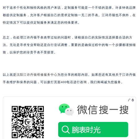
重庆市解放碑渝中区民权路28号英利国际金融中心写字楼20层01室（需提前预约）
对于追求个性化和独特风格的用户来说，定制服务可能是一个不错的选择。许多钟表品牌
黑龙江省大庆市萨尔图区会战大街江诗丹顿售后服务中心（需提前预约）
都提供定制服务，允许客户根据自己的需求定制独一无二的手表。江诗丹顿也不例外，在
特定情况下可以提供定制服务来满足您的特殊要求。
黑龙江省鹤岗市向阳区红军路江诗丹顿售后服务中心（需提前预约）
黑龙江省黑河市爱辉区中央街江诗丹顿售后服务中心（需提前预约）
总之，在处理江诗丹顿手表表带过短的问题时，请根据自己的实际情况选择最合适的方
黑龙江省鸡西市鸡冠区红军路江诗丹顿售后服务中心（需提前预约）
法。无论是寻求专业帮助还是自行尝试调整，重要的是确保过程中的每一个步骤都谨慎细
黑龙江省佳木斯市向阳区长安路江诗丹顿售后服务中心（需提前预约）
致，以保护您的珍贵手表不受损害。
黑龙江省牡丹江市东安区太平路江诗丹顿售后服务中心（需提前预约）
黑龙江省七台河市桃山区大同街江诗丹顿售后服务中心（需提前预约）
以上就是
沈阳江诗丹顿维修服务中心
为您分享的精彩内容。如果您还有其他关于江诗丹顿
黑龙江省齐齐哈尔市龙沙区龙华路江诗丹顿售后服务中心（需提前预约）
手表维护和保养的问题，可以拨打页面400电话进行咨询，我们将竭诚为您服务。
黑龙江省双鸭山市尖山区新兴大街江诗丹顿售后服务中心（需提前预约）
黑龙江省绥化市北林区新华街与康庄路交叉口江诗丹顿售后服务中心（需提前预约）
黑龙江省伊春市伊美区通河路江诗丹顿售后服务中心（需提前预约）
吉林省白城市洮北区明仁南街江诗丹顿售后服务中心（需提前预约）
吉林省白山市浑江区浑江大街江诗丹顿售后服务中心（需提前预约）
吉林省吉林市船营区河南街江诗丹顿售后服务中心（需提前预约）
吉林省辽源市龙山区人民大街江诗丹顿售后服务中心（需提前预约）