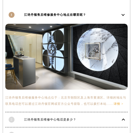
福建省三明市三元区东乾二路江诗丹顿售后服务中心（需提前预约）
福建省漳州市龙文区步港路江诗丹顿售后服务中心（需提前预约）
1
江诗丹顿售后维修服务中心地点在哪里呢？
江苏省常州市新北区龙锦路1590号现代传媒中心5号楼10层1008室江诗丹顿售后服务中心（需提前预约）
江苏省淮安市清江浦区淮海北路江诗丹顿售后服务中心（需提前预约）
江苏省连云港市海州区通灌北路江诗丹顿售后服务中心（需提前预约）
江苏省南京市秦淮区中山南路1号南京中心22层22-C1-C3室江诗丹顿售后服务中心（需提前预约）
江苏省宿迁市宿城区西湖路江诗丹顿售后服务中心（需提前预约）
江苏省泰州市海陵区永定东路399号置地商务中心东塔（华润万象城）17层1706室江诗丹顿售后服务中心（需提前预约）
江苏省徐州市鼓楼区淮海东路29号苏宁广场IFC国际金融中心35层3508室江诗丹顿售后服务中心（需提前预约）
江苏省盐城市盐都区世纪大道5号盐城金融城写字楼1号楼16层1604室江诗丹顿售后服务中心（需提前预约）
江苏省扬州市邗江区国展路29号星耀天地写字楼1号楼18层1803室江诗丹顿售后服务中心（需提前预约）
江苏省镇江市京口区中山东路江诗丹顿售后服务中心（需提前预约）
江诗丹顿售后维修服务中心地点位于：北京市朝阳区及上海市黄浦区。详细的地址与
联系电话您可以通过江诗丹顿官网或官方公众号获取，也可以拨打本站......
详情 >
江西省抚州市临川区赣东大道江诗丹顿售后服务中心（需提前预约）
江西省赣州市章贡区文清路江诗丹顿售后服务中心（需提前预约）
2
江诗丹顿售后维修中心电话是多少？
江西省吉安市吉州区井冈山大道江诗丹顿售后服务中心（需提前预约）
江西省景德镇市珠山区珠山中路江诗丹顿售后服务中心（需提前预约）