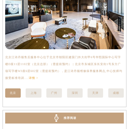
安徽省池州市贵池区长江路江诗丹顿售后服务中心（需提前预约）
安徽省滁州市琅琊区南谯北路江诗丹顿售后服务中心（需提前预约）
安徽省阜阳市颍州区颍州北路江诗丹顿售后服务中心（需提前预约）
安徽省淮北市相山区淮海路江诗丹顿售后服务中心（需提前预约）
安徽省淮南市田家庵区国庆中路江诗丹顿售后服务中心（需提前预约）
安徽省黄山市屯溪区黄山西路江诗丹顿售后服务中心（需提前预约）
安徽省六安市金安区解放中路江诗丹顿售后服务中心（需提前预约）
北京江诗丹顿售后服务中心位于北京市朝阳区建国门外大街甲6号华熙国际中心写字
上
安徽省马鞍山市雨山区湖南西路江诗丹顿售后服务中心（需提前预约）
楼D座11层1102室（北京总部）（需提前预约） | 北京市东城区东长安街1号东方广
室
安徽省宿州市埇桥区人民中路江诗丹顿售后服务中心（需提前预约）
场写字楼W3座6层602室（需提前预约），是江诗丹顿维修保养服务网点,中心技师均
提
接受标准培训....
详情 >
安徽省铜陵市铜官区石城大道江诗丹顿售后服务中心（需提前预约）
安徽省芜湖市镜湖区中山路步行街江诗丹顿售后服务中心（需提前预约）
北京
上海
广州
深圳
天津
成都
安徽省宣城市宣州区叠嶂西路江诗丹顿售后服务中心（需提前预约）
福建省龙岩市新罗区九一南路江诗丹顿售后服务中心（需提前预约）
福建省南平市建阳区人民西路江诗丹顿售后服务中心（需提前预约）
推荐阅读
福建省宁德市蕉城区天湖东路江诗丹顿售后服务中心（需提前预约）
福建省莆田市城厢区霞林街道荔华东大道江诗丹顿售后服务中心（需提前预约）