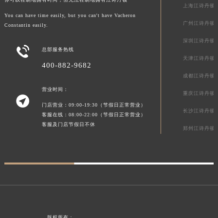
上海江诗丹顿
广东省清远市清城区湖西路江诗丹顿售后服务中心（需提前预约）
You can have time easily, but you can't have Vacheron
广东省汕头市龙湖区长平路江诗丹顿售后服务中心（需提前预约）
广州江诗丹顿
Constantin easily.
广东省汕尾市城区香洲街道园林社区翠园街江诗丹顿售后服务中心（需提前预约）
深圳江诗丹顿

总部服务热线
广东省韶关市武江区芙蓉新区与老城中心交汇处江诗丹顿售后服务中心（需提前预约）
天津江诗丹顿
广东省深圳市罗湖区深南东路5001号华润大厦17层1701室江诗丹顿售后服务中心（需提前预约）
400-882-9682
成都江诗丹顿
广东省阳江市江城区东风一路江诗丹顿售后服务中心（需提前预约）
营业时间：
广东省云浮市云城区金山路江诗丹顿售后服务中心（需提前预约）
重庆江诗丹顿

广东省湛江市赤坎区观海北路江诗丹顿售后服务中心（需提前预约）
门店营业：09:00-19:30（节假日正常营业）
长沙江诗丹顿
客服在线：08:00-22:00（节假日正常营业）
广东省肇庆市端州区信安大道与砚都大道交汇处江诗丹顿售后服务中心（需提前预约）
客服及门店节假日不休
郑州江诗丹顿
广西壮族自治区百色市右江区中山二路江诗丹顿售后服务中心（需提前预约）
广西壮族自治区北海市海城区北京路江诗丹顿售后服务中心（需提前预约）
广西壮族自治区崇左市江州区石景林街道友谊大道与丽川路交汇处江诗丹顿售后服务中心（需提前预约）
广西壮族自治区防城港市港口区金花茶大道江诗丹顿售后服务中心（需提前预约）
广西壮族自治区贵港市港北区港城街道布山大道与仙衣路交叉口江诗丹顿售后服务中心（需提前预约）
广西壮族自治区桂林市秀峰区红岭路江诗丹顿售后服务中心（需提前预约）
广西壮族自治区河池市金城江区金城江街道朝阳路江诗丹顿售后服务中心（需提前预约）
版权所有：