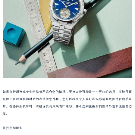
武汉市江汉区解放大道686号世界贸易大厦38层09室（需提前预约）
南宁市青秀区金湖路59号地王大厦12楼1224室（需提前预约）
合肥市蜀山区潜山路111号万象城华润大厦B座12楼03室（需提前预约）
泉州市丰泽区宝洲路729号浦西万达中心写字楼A座7楼709室（需提前预约）
青岛市南区山东路6号华润大厦B座22层04室（需提前预约）
烟台市芝罘区胜利路139号万达金融中心A座907室（需提前预约）
长春市朝阳区西安大路727号中银大厦A座(旺进大厦)18层09室（需提前预约）
贵阳市南明区都司高架桥路33号亨特国际金融中心14楼14D（需提前预约）
昆明市盘龙区北京路928号同德昆明广场写字楼10层06室（需提前预约）
石家庄市长安区中山东路39号勒泰中心写字楼B座13层07室（需提前预约）
西安市碑林区南关正街88号华侨城长安国际中心E座6楼10室（需提前预约）
如果自行调整或专业维修都不适合您的情况，更换表带可能是一个更好的选择。江诗丹顿
海口市龙华区金贸东路5号海口华润大厦B座17层1707室（需提前预约）
提供了多种风格和材质的表带供您选择，您可以根据个人喜好和实际需要更换适合的手表
带。在选择新表带时，请确保其与原装表扣兼容，并考虑到更换后的整体外观和佩戴舒适
唐山市路南区新华东道100号万达广场写字楼A座10层1002室（需提前预约）
度。
台州市椒江区东海大道1800号腾达中心东1幢20楼2002室（需提前预约）
内蒙古自治区呼和浩特市玉泉区大学西街70号华润万象城写字楼（鄂尔多斯大厦）23层2326室（需提前预约）
寻找定制服务
甘肃省兰州市七里河区西津西路16号兰州中心写字楼21层2102室（需提前预约）