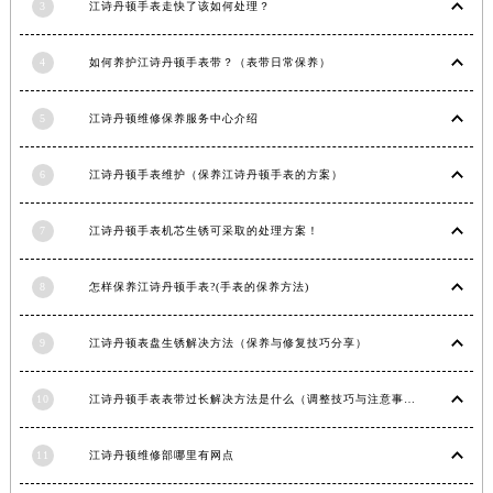
3
江诗丹顿手表走快了该如何处理？
江西省九江市浔阳区浔阳路江诗丹顿售后服务中心（需提前预约）
江西省南昌市红谷滩新区红谷中大道998号绿地双子塔（中央广场）A1座办公楼14层1407室江诗丹顿售后服务中心（需提前预约）
4
如何养护江诗丹顿手表带？（表带日常保养）
江西省萍乡市安源区萍安北大道与康庄路交叉口江诗丹顿售后服务中心（需提前预约）
江西省上饶市信州区滨江西路江诗丹顿售后服务中心（需提前预约）
5
江诗丹顿维修保养服务中心介绍
江西省新余市渝水区北湖西路江诗丹顿售后服务中心（需提前预约）
6
江诗丹顿手表维护（保养江诗丹顿手表的方案）
江西省宜春市袁州区中山中路江诗丹顿售后服务中心（需提前预约）
江西省鹰潭市月湖区胜利东路江诗丹顿售后服务中心（需提前预约）
7
江诗丹顿手表机芯生锈可采取的处理方案！
山东省德州市德城区东风中路江诗丹顿售后服务中心（需提前预约）
山东省东营市东营区济南路江诗丹顿售后服务中心（需提前预约）
8
怎样保养江诗丹顿手表?(手表的保养方法)
山东省济南市历下区经十路11111号华润中心写字楼（万象城）15层1508室江诗丹顿售后服务中心（需提前预约）
山东省济宁市任城区太白楼路江诗丹顿售后服务中心（需提前预约）
9
江诗丹顿表盘生锈解决方法（保养与修复技巧分享）
山东省莱芜市文化南路8号银座商城名表维修一楼名表维修江诗丹顿售后服务中心（需提前预约）
山东省临沂市兰山区解放路江诗丹顿售后服务中心（需提前预约）
10
江诗丹顿手表表带过长解决方法是什么（调整技巧与注意事项）
山东省日照市东港区烟台路江诗丹顿售后服务中心（需提前预约）
山东省泰安市泰山区财源街道泰山大街江诗丹顿售后服务中心（需提前预约）
11
江诗丹顿维修部哪里有网点
山东省威海市环翠区新威海路89号振华商厦一楼名表维修江诗丹顿售后服务中心（需提前预约）