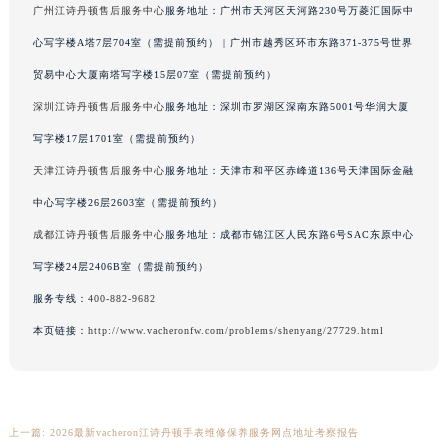
广州江诗丹顿售后服务中心
服务地址：广州市天河区天河路230号万菱汇国际中
辽宁省营口市站前区市府路与渤海大街交叉口江诗丹顿售后服务中心（需提前预约）
心写字楼A塔7层704室（需提前预约） | 广州市越秀区环市东路371-375号世界
辽宁省沈阳市沈河区中街路137号亨得利名表维修授权店1楼江诗丹顿售后服务中心（需提前预约）
贸易中心大厦南塔写字楼15层07室（需提前预约）
辽宁省沈阳市沈河区中街路83号亨得利名表维修授权店1楼江诗丹顿售后服务中心（需提前预约）
北京市朝阳区建国门外大街甲6号华熙国际中心D座11层1102室江诗丹顿售后服务中心（北京总部）（需提前预约）
深圳江诗丹顿售后服务中心
服务地址：深圳市罗湖区深南东路5001号华润大厦
北京市东城区东长安街1号王府井东方广场W3座6层602室江诗丹顿售后服务中心（需提前预约）
写字楼17层1701室（需提前预约）
河北省保定市竞秀区朝阳北大街北国先天下江诗丹顿售后服务中心（需提前预约）
天津江诗丹顿售后服务中心
服务地址：天津市和平区赤峰道136号天津国际金融
内蒙古自治区阿拉善盟市左旗土尔扈特大街江诗丹顿售后服务中心（需提前预约）
中心写字楼26层2603室（需提前预约）
内蒙古自治区巴彦淖尔市临河区新华街江诗丹顿售后服务中心（需提前预约）
成都江诗丹顿售后服务中心
服务地址：成都市锦江区人民东路6号SAC东原中心
内蒙古自治区包头市青山区幸福路甲3号王府井百货名表维修江诗丹顿售后服务中心（需提前预约）
写字楼24层2406B室（需提前预约）
内蒙古自治区赤峰市红山区哈达街江诗丹顿售后服务中心（需提前预约）
服务专线：
400-882-9682
内蒙古自治区鄂尔多斯市东胜区伊金霍洛街江诗丹顿售后服务中心（需提前预约）
内蒙古自治区呼伦贝尔市海拉尔区中央街江诗丹顿售后服务中心（需提前预约）
本页链接：
http://www.vacheronfw.com/problems/shenyang/27729.html
内蒙古自治区通辽市科尔沁区明仁大街江诗丹顿售后服务中心（需提前预约）
内蒙古自治区乌海市海勃湾区人民南路江诗丹顿售后服务中心（需提前预约）
内蒙古自治区乌兰察布市集宁区恩和大街江诗丹顿售后服务中心（需提前预约）
上一篇:
2026最新vacheron江诗丹顿手表维修保养服务网点地址考察报告
内蒙古自治区锡林郭勒盟市锡林浩特市光明街与额尔敦路交叉口江诗丹顿售后服务中心（需提前预约）