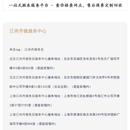
吉林省梅河口市新华街道梅河大街江诗丹顿售后服务中心（需提前预约）
吉林省四平市铁东区紫气大路与南九经街交汇处江诗丹顿售后服务中心（需提前预约）
吉林省松原市宁江区五环大街江诗丹顿售后服务中心（需提前预约）
吉林省通化市东昌区环通乡江南大街江诗丹顿售后服务中心（需提前预约）
江诗丹顿服务中心
吉林省延边市延吉市解放路江诗丹顿售后服务中心（需提前预约）
辽宁省鞍山市铁东区站前街江诗丹顿售后服务中心（需提前预约）
本文tag：
江诗丹顿售后
辽宁省本溪市平山区胜利路江诗丹顿售后服务中心（需提前预约）
北京江诗丹顿售后服务中心
服务地址：北京市东城区东长安街1号东方广场写字
辽宁省朝阳市双塔区新华路江诗丹顿售后服务中心（需提前预约）
楼W3座6层602室（需提前预约）
辽宁省丹东市振兴区七经街江诗丹顿售后服务中心（需提前预约）
北京江诗丹顿售后服务中心
服务地址：北京市朝阳区建国门外大街甲6号华熙国
辽宁省抚顺市新抚区东一路江诗丹顿售后服务中心（需提前预约）
际中心写字楼D座11层1102室（北京总部）（需提前预约）
辽宁省阜新市海州区解放大街江诗丹顿售后服务中心（需提前预约）
辽宁省葫芦岛市连山区中央路江诗丹顿售后服务中心（需提前预约）
上海江诗丹顿售后服务中心
服务地址：上海市徐汇区虹桥路3号港汇中心写字楼
辽宁省锦州市古塔区中央大街江诗丹顿售后服务中心（需提前预约）
2座37层3705室（需提前预约）
辽宁省辽阳市白塔区新运大街江诗丹顿售后服务中心（需提前预约）
上海江诗丹顿售后服务中心
服务地址：上海市黄浦区南京东路299号宏伊国际广
辽宁省盘锦市兴隆台区石油大街江诗丹顿售后服务中心（需提前预约）
场写字楼8层806室（需提前预约）
辽宁省铁岭市银州区南马路江诗丹顿售后服务中心（需提前预约）