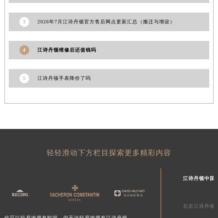
澳门特别行政区花地玛堂区关闸广场江诗丹顿售后服务中心（需提前预约）
3
2026年7月江诗丹顿官方售后网点更新汇总（搬迁与增设）
澳门特别行政区花王堂区大三巴商圈江诗丹顿售后服务中心（需提前预约）
澳门特别行政区嘉模堂区官也街江诗丹顿售后服务中心（需提前预约）
4
江诗丹顿维修后还值钱吗
澳门省路氹城市金光大道江诗丹顿售后服务中心（需提前预约）
澳门特别行政区望德堂区塔石广场江诗丹顿售后服务中心（需提前预约）
福建省福州市鼓楼区五四路128-1号恒力城写字楼15层03室江诗丹顿售后服务中心（需提前预约）
5
江诗丹顿手表降价了吗
福建省厦门市思明区湖滨东路95号万象城华润大厦B座11层1104室江诗丹顿售后服务中心（需提前预约）
广东省潮州市潮安区新风路与潮汕路交汇处江诗丹顿售后服务中心（需提前预约）
广东省广州市天河区天河路230号万菱汇国际中心A塔7层704室江诗丹顿售后服务中心（需提前预约）
广东省广州市越秀区环市东路371-375号世界贸易中心大厦南塔15层1507室江诗丹顿售后服务中心（需提前预约）
广东省河源市源城区越王大道江诗丹顿售后服务中心（需提前预约）
轻轻滑动下方栏目探索更多精彩内容
广东省惠州市惠城区江北文昌一路7号华贸大厦1座30层3005室江诗丹顿售后服务中心（需提前预约）
广东省江门市蓬江区广场西路江诗丹顿售后服务中心（需提前预约）
江诗丹顿中国
广东省揭阳市榕城进贤门步行街江诗丹顿售后服务中心（需提前预约）
广东省茂名市电白区水东街道迎宾大道江诗丹顿售后服务中心（需提前预约）
北京江诗丹顿
广东省梅州市梅江区金燕大道江诗丹顿售后服务中心（需提前预约）
你可以轻易地拥有时间，但无法轻易地拥有江诗丹顿