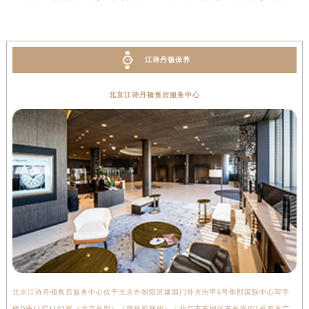
湖南省邵阳市双清区东风路江诗丹顿售后服务中心（需提前预约）
湖南省湘潭市雨湖区莲城大道江诗丹顿售后服务中心（需提前预约）
湖南省益阳市赫山区桃花仑路江诗丹顿售后服务中心（需提前预约）
江诗丹顿保养
湖南省永州市冷水滩区永州大道与中兴路交叉口江诗丹顿售后服务中心（需提前预约）
湖南省岳阳市岳阳楼区东茅岭路江诗丹顿售后服务中心（需提前预约）
北京江诗丹顿售后服务中心
湖南省张家界市永定区解放路江诗丹顿售后服务中心（需提前预约）
湖南省长沙市芙蓉区建湘路393号世茂环球金融中心写字楼10层1013室江诗丹顿售后服务中心（需提前预约）
湖南省株洲市芦淞区建设南路江诗丹顿售后服务中心（需提前预约）
甘肃省白银市白银区北京路江诗丹顿售后服务中心（需提前预约）
甘肃省定西市安定区解放路江诗丹顿售后服务中心（需提前预约）
甘肃省敦煌市沙州镇阳关中路江诗丹顿售后服务中心（需提前预约）
甘肃省合作市人民街江诗丹顿售后服务中心（需提前预约）
甘肃省嘉峪关市雄关区新华中路江诗丹顿售后服务中心（需提前预约）
甘肃省金昌市金川区北京路江诗丹顿售后服务中心（需提前预约）
甘肃省酒泉市肃州区西大街江诗丹顿售后服务中心（需提前预约）
北京江诗丹顿售后服务中心位于北京市朝阳区建国门外大街甲6号华熙国际中心写字
上
甘肃省临夏市城南街道团结路江诗丹顿售后服务中心（需提前预约）
楼D座11层1102室（北京总部）（需提前预约） | 北京市东城区东长安街1号东方广
室