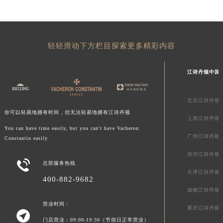
贵州省黔西南布依族苗族自治州兴义市大道与桔香路交汇处江诗丹顿售后服务中心（需提前预约）
贵州省铜仁市碧江区民主路江诗丹顿售后服务中心（需提前预约）
贵州省遵义市红花岗区共青大道与嵩山路交叉口江诗丹顿售后服务中心（需提前预约）
轻轻滑动下方栏目探索更多精彩内容
四川省阿坝州市马尔康市团结街江诗丹顿售后服务中心（需提前预约）
四川省巴中市巴州区江北大道江诗丹顿售后服务中心（需提前预约）
江诗丹顿中国
四川省成都市锦江区人民东路6号SAC东原中心24层2406B室江诗丹顿售后服务中心（需提前预约）
四川省达州市通川区中心广场、老车坝江诗丹顿售后服务中心（需提前预约）
北京江诗丹顿
四川省德阳市旌阳区长江西路、南街江诗丹顿售后服务中心（需提前预约）
你可以轻易地拥有时间，但无法轻易地拥有江诗丹顿
上海江诗丹顿
四川省甘孜州市康定市情歌广场、箭炉街江诗丹顿售后服务中心（需提前预约）
You can have time easily, but you can't have Vacheron
四川省广安市广安区建安南路江诗丹顿售后服务中心（需提前预约）
广州江诗丹顿
Constantin easily.
四川省广元市利州区老城南北街、东大街江诗丹顿售后服务中心（需提前预约）
深圳江诗丹顿

四川省乐山市市中区嘉定中路江诗丹顿售后服务中心（需提前预约）
总部服务热线
天津江诗丹顿
四川省凉山州市西昌市大巷口下街江诗丹顿售后服务中心（需提前预约）
400-882-9682
成都江诗丹顿
四川省泸州市江阳区治平路江诗丹顿售后服务中心（需提前预约）
营业时间：
四川省眉山市东坡区三苏路江诗丹顿售后服务中心（需提前预约）
重庆江诗丹顿

四川省绵阳市涪城区翠花街江诗丹顿售后服务中心（需提前预约）
门店营业：09:00-19:30（节假日正常营业）