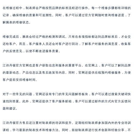
澳门特别行政区望德堂区塔石广场江诗丹顿售后服务中心（需提前预约）
在维修过程中，制表师会严格按照品牌的标准流程进行操作。每一个维修步骤都有详细的
福建省福州市鼓楼区五四路128-1号恒力城写字楼15层03室江诗丹顿售后服务中心（需提前预约）
记录，确保维修的质量和可追溯性。同时，客户可以通过官方官网随时查询维修进度，了
解腕表的维修状态。
福建省厦门市思明区湖滨东路95号万象城华润大厦B座11层1104室江诗丹顿售后服务中心（需提前预约）
广东省潮州市潮安区新风路与潮汕路交汇处江诗丹顿售后服务中心（需提前预约）
维修完成后，腕表会经过严格的检测和调试。只有在各项指标都达到品牌标准后，才会交
广东省广州市天河区天河路230号万菱汇国际中心A塔7层704室江诗丹顿售后服务中心（需提前预约）
还给客户。而且，客户服务人员还会对客户进行回访，了解客户对服务的满意度，收集客
广东省广州市越秀区环市东路371-375号世界贸易中心大厦南塔15层1507室江诗丹顿售后服务中心（需提前预约）
户的反馈意见，以便不断改进服务质量。
广东省河源市源城区越王大道江诗丹顿售后服务中心（需提前预约）
广东省惠州市惠城区江北文昌一路7号华贸大厦1座30层3005室江诗丹顿售后服务中心（需提前预约）
江诗丹顿官方官网也是客户获取信息和服务的重要平台。在官网上，客户可以了解到品牌
的最新动态、产品信息以及售后政策等内容。同时，官网还提供在线预约维修服务，方便
广东省江门市蓬江区广场西路江诗丹顿售后服务中心（需提前预约）
客户提前安排维修时间。
广东省揭阳市榕城进贤门步行街江诗丹顿售后服务中心（需提前预约）
广东省茂名市电白区水东街道迎宾大道江诗丹顿售后服务中心（需提前预约）
对于一些常见的问题，官网还设有专门的常见问题解答板块，客户可以通过搜索关键词快
广东省梅州市梅江区金燕大道江诗丹顿售后服务中心（需提前预约）
速找到答案。此外，官网还提供了客户服务邮箱，客户可以通过邮件的方式向官方反馈问
广东省清远市清城区湖西路江诗丹顿售后服务中心（需提前预约）
题和建议。
广东省汕头市龙湖区长平路江诗丹顿售后服务中心（需提前预约）
江诗丹顿官方售后还注重对制表师的培训和提升。定期组织制表师参加国内外的专业培训
广东省汕尾市城区香洲街道园林社区翠园街江诗丹顿售后服务中心（需提前预约）
课程，学习最新的制表技术和维修方法。同时，鼓励制表师进行技术创新和经验分享，不
广东省韶关市武江区芙蓉新区与老城中心交汇处江诗丹顿售后服务中心（需提前预约）