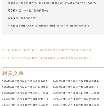
成都江诗丹顿售后服务中心
服务地址：成都市锦江区人民东路6号SAC东原中心
湖北省鄂州市鄂城区文星大道江诗丹顿售后服务中心（需提前预约）
写字楼24层2406B室（需提前预约）
湖北省黄冈市黄州区赤壁大道江诗丹顿售后服务中心（需提前预约）
湖北省黄石市黄石港区武汉路江诗丹顿售后服务中心（需提前预约）
服务专线：
400-882-9682
湖北省荆门市东宝中天街步行街江诗丹顿售后服务中心（需提前预约）
本页链接：
http://www.vacheronfw.com/problems/shenzhen/30697.html
湖北省荆州市荆州区荆中路江诗丹顿售后服务中心（需提前预约）
湖北省十堰市茅箭区人民北路江诗丹顿售后服务中心（需提前预约）
湖北省随州市曾都区青年路江诗丹顿售后服务中心（需提前预约）
上一篇:
2026年7月江诗丹顿官方维修保养综合服务网最终迁址及新增网点终稿
湖北省咸宁市咸安区长安大道江诗丹顿售后服务中心（需提前预约）
湖北省襄阳市樊城区长虹路与人民路交叉口江诗丹顿售后服务中心（需提前预约）
下一篇:
2026年7月江诗丹顿官方维修保养服务站点调整补充最终定稿确认文本
湖北省孝感市孝南区复兴大道江诗丹顿售后服务中心（需提前预约）
湖北省宜昌市西陵区夷陵大道与港窑路江诗丹顿售后服务中心（需提前预约）
相关文章
湖南省常德市武陵区人民路江诗丹顿售后服务中心（需提前预约）
2026年8月江诗丹顿官方售后点新地址及新网点启用通告
2026年8月江诗丹顿官方保养维修服务中心搬迁与增设网点补充通知
湖南省郴州市北湖区国庆北路江诗丹顿售后服务中心（需提前预约）
2026年8月江诗丹顿官方售后门店调整补充最终说明（搬迁及新开）
2026年8月江诗丹顿官方售后维修中心及保养点迁址新设补充一览表文件
湖南省衡阳市雁峰区解放路江诗丹顿售后服务中心（需提前预约）
2026年8月江诗丹顿官方售后中心（维修保养）网点最终迁移及新设确认表
2026年7月江诗丹顿售后网点搬迁及新增信息整合手册
湖南省怀化市鹤城区迎丰中路江诗丹顿售后服务中心（需提前预约）
2026年7月江诗丹顿官方维修服务中心保养点地址变更及新开补充最终版内容
2026年7月江诗丹顿官方维修保养综合服务网最终迁址及新增网点最终速报
湖南省娄底市娄星区长青街江诗丹顿售后服务中心（需提前预约）
2026年7月江诗丹顿官方维修中心与保养中心网点变动全知道
2026年7月江诗丹顿官方售后维修及保养中心网点更新补充最终汇总文本