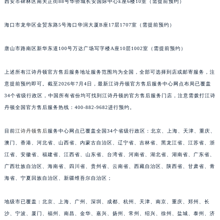
西安市碑林区南关正街88号华侨城长安国际中心E座6楼10室（需提前预约）
江苏省连云港市海州区通灌北路江诗丹顿售后服务中心（需提前预约）
江苏省南京市秦淮区中山南路1号南京中心22层22-C1-C3室江诗丹顿售后服务中心（需提前预约）
海口市龙华区金贸东路5号海口华润大厦B座17层1707室（需提前预约）
江苏省宿迁市宿城区西湖路江诗丹顿售后服务中心（需提前预约）
唐山市路南区新华东道100号万达广场写字楼A座10层1002室（需提前预约）
江苏省泰州市海陵区永定东路399号置地商务中心东塔（华润万象城）17层1706室江诗丹顿售后服务中心（需提前预约）
江苏省徐州市鼓楼区淮海东路29号苏宁广场IFC国际金融中心35层3508室江诗丹顿售后服务中心（需提前预约）
上述所有江诗丹顿官方售后服务地址服务范围均为全国，全部可选择到店或邮寄服务，注
江苏省盐城市盐都区世纪大道5号盐城金融城写字楼1号楼16层1604室江诗丹顿售后服务中心（需提前预约）
意提前预约即可。截至2026年7月4日，最新江诗丹顿官方售后服务中心网点布局已覆盖
江苏省扬州市邗江区国展路29号星耀天地写字楼1号楼18层1803室江诗丹顿售后服务中心（需提前预约）
34个省级行政区，中国所有省份均可找到江诗丹顿的官方售后服务门店，注意需拨打江诗
江苏省镇江市京口区中山东路江诗丹顿售后服务中心（需提前预约）
丹顿全国官方售后服务热线：400-882-9682进行预约。
江西省抚州市临川区赣东大道江诗丹顿售后服务中心（需提前预约）
目前
江诗丹顿售后
服务中心网点已覆盖全国34个省级行政区：北京、上海、天津、重庆、
江西省赣州市章贡区文清路江诗丹顿售后服务中心（需提前预约）
澳门、香港、河北省、山西省、内蒙古自治区、辽宁省、吉林省、黑龙江省、江苏省、浙
江西省吉安市吉州区井冈山大道江诗丹顿售后服务中心（需提前预约）
江省、安徽省、福建省、江西省、山东省、台湾省、河南省、湖北省、湖南省、广东省、
江西省景德镇市珠山区珠山中路江诗丹顿售后服务中心（需提前预约）
广西壮族自治区、海南省、四川省、贵州省、云南省、西藏自治区、陕西省、甘肃省、青
江西省九江市浔阳区浔阳路江诗丹顿售后服务中心（需提前预约）
海省、宁夏回族自治区、新疆维吾尔自治区；
江西省南昌市红谷滩新区红谷中大道998号绿地双子塔（中央广场）A1座办公楼14层1407室江诗丹顿售后服务中心（需提前预约）
地级市已覆盖：北京、上海、广州、深圳、成都、杭州、天津、南京、重庆、郑州、长
江西省萍乡市安源区萍安北大道与康庄路交叉口江诗丹顿售后服务中心（需提前预约）
沙、宁波、厦门、福州、南昌、金华、嘉兴、扬州、常州、绍兴、徐州、盐城、泰州、济
江西省上饶市信州区滨江西路江诗丹顿售后服务中心（需提前预约）