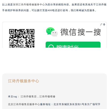
以上就是
深圳江诗丹顿维修服务中心
为您分享的精彩内容。如果您还有其他关于江诗丹顿
广西壮族自治区梧州市万秀区龙湖镇高旺路江诗丹顿售后服务中心（需提前预约）
手表维护和保养的问题，可以拨打页面400电话进行咨询，我们将竭诚为您服务。
广西壮族自治区玉林市玉州区金玉路江诗丹顿售后服务中心（需提前预约）
海南省儋州市儋州市那大镇兰洋北路江诗丹顿售后服务中心（需提前预约）
海南省东方市八所镇解放西路江诗丹顿售后服务中心（需提前预约）
海南省琼海市嘉积镇东风路江诗丹顿售后服务中心（需提前预约）
海南省三沙市西沙区西沙群岛永兴岛北京路江诗丹顿售后服务中心（需提前预约）
海南省三亚市吉阳区迎宾路江诗丹顿售后服务中心（需提前预约）
海南省万宁市万城镇解放路江诗丹顿售后服务中心（需提前预约）
海南省文昌市文城镇教育东路江诗丹顿售后服务中心（需提前预约）
海南省五指山市通什镇三月三大道江诗丹顿售后服务中心（需提前预约）
香港特别行政区尖沙咀区油尖旺区广东道江诗丹顿售后服务中心（需提前预约）
香港特别行政区金钟区中西区金钟道江诗丹顿售后服务中心（需提前预约）
江诗丹顿服务中心
香港特别行政区九龙区油尖旺区弥敦道江诗丹顿售后服务中心（需提前预约）
香港特别行政区铜锣湾区湾仔区轩尼诗道江诗丹顿售后服务中心（需提前预约）
本文tag：
江诗丹顿售后
，
江诗丹顿维修
河南省安阳市文峰区解放大道江诗丹顿售后服务中心（需提前预约）
北京江诗丹顿售后服务中心
服务地址：北京市东城区东长安街1号东方广场写字
河南省鹤壁市淇滨区九州路江诗丹顿售后服务中心（需提前预约）