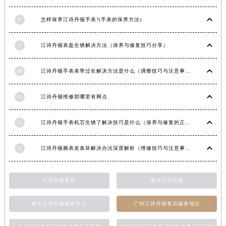
新疆维吾尔自治区阿图什市光明路江诗丹顿售后服务中心（需提前预约）
8
怎样保养江诗丹顿手表?(手表的保养方法)
新疆维吾尔自治区白杨市军垦路江诗丹顿售后服务中心（需提前预约）
新疆维吾尔自治区北屯市团结路江诗丹顿售后服务中心（需提前预约）
9
江诗丹顿表盘生锈解决方法（保养与修复技巧分享）
新疆维吾尔自治区博乐市博乐市北京路江诗丹顿售后服务中心（需提前预约）
新疆维吾尔自治区昌吉市延安北路江诗丹顿售后服务中心（需提前预约）
10
江诗丹顿手表表带过长解决方法是什么（调整技巧与注意事项）
新疆维吾尔自治区阜康市博峰路江诗丹顿售后服务中心（需提前预约）
新疆维吾尔自治区哈密市伊州区建国北路江诗丹顿售后服务中心（需提前预约）
11
江诗丹顿维修部哪里有网点
新疆维吾尔自治区和田市和田市北京西路江诗丹顿售后服务中心（需提前预约）
12
江诗丹顿手表机芯生锈了解决技巧是什么（保养与修复的正确方法）
新疆维吾尔自治区胡杨河市胡杨河市胡杨路江诗丹顿售后服务中心（需提前预约）
新疆维吾尔自治区霍尔果斯市亚欧北路江诗丹顿售后服务中心（需提前预约）
13
江诗丹顿腕表发条坏解决办法深度解析（维修技巧与注意事项）
新疆维吾尔自治区喀什市解放北路江诗丹顿售后服务中心（需提前预约）
新疆维吾尔自治区可克达拉市幸福路江诗丹顿售后服务中心（需提前预约）
新疆维吾尔自治区克拉玛依市克拉玛依区友谊路江诗丹顿售后服务中心（需提前预约）
江诗丹顿售后
重庆江诗丹顿
新疆维吾尔自治区库车市库车市文化东路江诗丹顿售后服务中心（需提前预约）
重庆江诗丹顿服务中心
广州江诗丹顿售后服务地址
新疆维吾尔自治区库尔勒市库尔勒市人民东路江诗丹顿售后服务中心（需提前预约）
新疆维吾尔自治区奎屯市团结西街江诗丹顿售后服务中心（需提前预约）