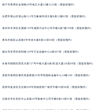
南宁市青秀区金湖路59号地王大厦12楼1224室（需提前预约）
安徽省淮南市田家庵区国庆中路江诗丹顿售后服务中心（需提前预约）
安徽省黄山市屯溪区黄山西路江诗丹顿售后服务中心（需提前预约）
合肥市蜀山区潜山路111号万象城华润大厦B座12楼03室（需提前预约）
安徽省六安市金安区解放中路江诗丹顿售后服务中心（需提前预约）
安徽省马鞍山市雨山区湖南西路江诗丹顿售后服务中心（需提前预约）
泉州市丰泽区宝洲路729号浦西万达中心写字楼A座7楼709室（需提前预约）
安徽省宿州市埇桥区人民中路江诗丹顿售后服务中心（需提前预约）
安徽省铜陵市铜官区石城大道江诗丹顿售后服务中心（需提前预约）
青岛市南区山东路6号华润大厦B座22层04室（需提前预约）
安徽省芜湖市镜湖区中山路步行街江诗丹顿售后服务中心（需提前预约）
烟台市芝罘区胜利路139号万达金融中心A座907室（需提前预约）
安徽省宣城市宣州区叠嶂西路江诗丹顿售后服务中心（需提前预约）
福建省龙岩市新罗区九一南路江诗丹顿售后服务中心（需提前预约）
长春市朝阳区西安大路727号中银大厦A座(旺进大厦)18层09室（需提前预约）
福建省南平市建阳区人民西路江诗丹顿售后服务中心（需提前预约）
福建省宁德市蕉城区天湖东路江诗丹顿售后服务中心（需提前预约）
贵阳市南明区都司高架桥路33号亨特国际金融中心14楼14D（需提前预约）
福建省莆田市城厢区霞林街道荔华东大道江诗丹顿售后服务中心（需提前预约）
昆明市盘龙区北京路928号同德昆明广场写字楼10层06室（需提前预约）
福建省三明市三元区东乾二路江诗丹顿售后服务中心（需提前预约）
福建省漳州市龙文区步港路江诗丹顿售后服务中心（需提前预约）
石家庄市长安区中山东路39号勒泰中心写字楼B座13层07室（需提前预约）
江苏省常州市新北区龙锦路1590号现代传媒中心5号楼10层1008室江诗丹顿售后服务中心（需提前预约）
江苏省淮安市清江浦区淮海北路江诗丹顿售后服务中心（需提前预约）