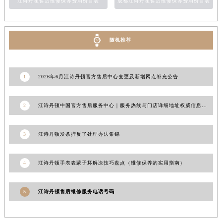
江诗丹顿售后维修保养费用价目表
成都江诗丹顿售后维修保养费用价目表
新疆维吾尔自治区昆玉市昆泉街江诗丹顿售后服务中心（需提前预约）
新疆维吾尔自治区沙湾市三道河子镇世纪大道南路江诗丹顿售后服务中心（需提前预约）
新疆维吾尔自治区石河子市北二路江诗丹顿售后服务中心（需提前预约）
随机推荐
新疆维吾尔自治区双河市光明路江诗丹顿售后服务中心（需提前预约）
新疆维吾尔自治区塔城市塔城地区闻琴路江诗丹顿售后服务中心（需提前预约）
1
2026年6月江诗丹顿官方售后中心变更及新增网点补充公告
新疆维吾尔自治区铁门关市兴疆路江诗丹顿售后服务中心（需提前预约）
新疆维吾尔自治区图木舒克市图木舒克市中兴街江诗丹顿售后服务中心（需提前预约）
2
江诗丹顿中国官方售后服务中心｜服务热线与门店详细地址权威信息通告（2026年7月最新）
新疆维吾尔自治区吐鲁番市高昌区文化中路文化中路江诗丹顿售后服务中心（需提前预约）
新疆维吾尔自治区乌苏市乌鲁木齐北路江诗丹顿售后服务中心（需提前预约）
3
江诗丹顿发条拧反了处理办法集锦
新疆维吾尔自治区五家渠市长征西街江诗丹顿售后服务中心（需提前预约）
新疆维吾尔自治区新星市东风路江诗丹顿售后服务中心（需提前预约）
新疆维吾尔自治区伊宁市解放西路江诗丹顿售后服务中心（需提前预约）
4
江诗丹顿手表表蒙子坏解决技巧盘点（维修保养的实用指南）
贵州省安顺市西秀区中华南路江诗丹顿售后服务中心（需提前预约）
贵州省毕节市七星关区松山路江诗丹顿售后服务中心（需提前预约）
5
江诗丹顿售后维修服务电话号码
贵州省六盘水市钟山区钟山大道江诗丹顿售后服务中心（需提前预约）
贵州省黔东南苗族侗族自治州凯里市北京西路江诗丹顿售后服务中心（需提前预约）