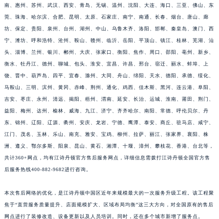
南、惠州、苏州、武汉、西安、青岛、无锡、温州、沈阳、大连、海口、三亚、佛山、东
江西省新余市渝水区北湖西路江诗丹顿售后服务中心（需提前预约）
莞、珠海、哈尔滨、合肥、昆明、太原、石家庄、南宁、南通、长春、烟台、唐山、廊
江西省宜春市袁州区中山中路江诗丹顿售后服务中心（需提前预约）
坊、保定、贵阳、泉州、台州、湖州、中山、乌鲁木齐、洛阳、邯郸、秦皇岛、澳门、西
江西省鹰潭市月湖区胜利东路江诗丹顿售后服务中心（需提前预约）
宁、潍坊、呼和浩特、沧州、鞍山、赣州、临沂、岳阳、平顶山、镇江、桂林、芜湖、汕
山东省德州市德城区东风中路江诗丹顿售后服务中心（需提前预约）
头、淄博、兰州、银川、郴州、大庆、张家口、衡阳、焦作、周口、邵阳、亳州、新乡、
衡水、牡丹江、德州、聊城、包头、淮安、宜昌、许昌、邢台、宿迁、丽水、蚌埠、上
山东省东营市东营区济南路江诗丹顿售后服务中心（需提前预约）
饶、晋中、葫芦岛、四平、宜春、滁州、大同、舟山、绵阳、天水、德阳、承德、绥化、
山东省济南市历下区经十路11111号华润中心写字楼（万象城）15层1508室江诗丹顿售后服务中心（需提前预约）
马鞍山、三明、滨州、黄冈、赤峰、荆州、通化、鸡西、佳木斯、黑河、连云港、阜阳、
山东省济宁市任城区太白楼路江诗丹顿售后服务中心（需提前预约）
吉安、枣庄、永州、清远、揭阳、梧州、渭南、延安、长治、运城、淮南、莆田、荆门、
山东省莱芜市文化南路8号银座商城名表维修一楼名表维修江诗丹顿售后服务中心（需提前预约）
益阳、梅州、达州、榆林、威海、九江、济宁、齐齐哈尔、南阳、常德、呼伦贝尔、丹
山东省临沂市兰山区解放路江诗丹顿售后服务中心（需提前预约）
东、锦州、辽阳、辽源、衢州、安庆、龙岩、宁德、鹰潭、泰安、商丘、驻马店、咸宁、
山东省日照市东港区烟台路江诗丹顿售后服务中心（需提前预约）
江门、茂名、玉林、乐山、南充、雅安、宝鸡、柳州、拉萨、丽江、张家界、襄阳、株
洲、遵义、鄂尔多斯、阳泉、昆山、黄石、湘潭、十堰、漳州、攀枝花、香港、台北等，
山东省泰安市泰山区财源街道泰山大街江诗丹顿售后服务中心（需提前预约）
共计360+网点，均有江诗丹顿官方售后服务网点，详细信息需拨打江诗丹顿全国官方售
山东省威海市环翠区新威海路89号振华商厦一楼名表维修江诗丹顿售后服务中心（需提前预约）
后服务热线400-882-9682进行咨询。
山东省潍坊市奎文区东风东街江诗丹顿售后服务中心（需提前预约）
山东省枣庄市滕州市北辛路与善国路交叉口江诗丹顿售后服务中心（需提前预约）
本次售后网络的优化，是江诗丹顿中国区近年来规模最大的一次服务升级工程。该工程聚
山东省淄博市张店区金晶大道江诗丹顿售后服务中心（需提前预约）
焦于“直营服务质量提升、店面规模扩大、区域布局均衡”这三大方向，对全国原有的售后
上海市黄浦区南京东路299号宏伊国际广场写字楼8层806室江诗丹顿售后服务中心（需提前预约）
网点进行了装修改造、设备更新以及人员培训。同时，还在多个城市新增了服务点。