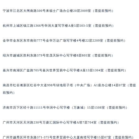
黑龙江省鸡西市鸡冠区红军路江诗丹顿售后服务中心（需提前预约）
宁波市江北区大闸南路500号来福士广场办公楼20层2009室（需提前预约）
黑龙江省佳木斯市向阳区长安路江诗丹顿售后服务中心（需提前预约）
黑龙江省牡丹江市东安区太平路江诗丹顿售后服务中心（需提前预约）
杭州市上城区钱江路1366号华润大厦写字楼A座5层503-5室（需提前预约）
黑龙江省七台河市桃山区大同街江诗丹顿售后服务中心（需提前预约）
金华市金东区东市南街777号金华万达广场写字楼4号楼22层2209室（需提前预约）
黑龙江省齐齐哈尔市龙沙区龙华路江诗丹顿售后服务中心（需提前预约）
黑龙江省双鸭山市尖山区新兴大街江诗丹顿售后服务中心（需提前预约）
绍兴市越城区胜利东路379号世茂天际中心写字楼8层805室（需提前预约）
黑龙江省绥化市北林区新华街与康庄路交叉口江诗丹顿售后服务中心（需提前预约）
黑龙江省伊春市伊美区通河路江诗丹顿售后服务中心（需提前预约）
嘉兴市南湖区广益路705号嘉兴世界贸易中心写字楼A座13层1304室（需提前预约）
吉林省白城市洮北区明仁南街江诗丹顿售后服务中心（需提前预约）
吉林省白山市浑江区浑江大街江诗丹顿售后服务中心（需提前预约）
南昌市红谷滩新区红谷中大道998号绿地双子塔（中央广场）A1座办公楼14层07室（需提
前预约）
吉林省吉林市船营区河南街江诗丹顿售后服务中心（需提前预约）
吉林省辽源市龙山区人民大街江诗丹顿售后服务中心（需提前预约）
济南市历下区经十路11111号华润中心写字楼（万象城）15层1508室（需提前预约）
吉林省梅河口市新华街道梅河大街江诗丹顿售后服务中心（需提前预约）
吉林省四平市铁东区紫气大路与南九经街交汇处江诗丹顿售后服务中心（需提前预约）
广州市天河区天河路230号万菱汇国际中心写字楼A塔7层704室（需提前预约）
吉林省松原市宁江区五环大街江诗丹顿售后服务中心（需提前预约）
吉林省通化市东昌区环通乡江南大街江诗丹顿售后服务中心（需提前预约）
广州市越秀区环市东路371-375号世界贸易中心大厦南塔写字楼15层07室（需提前预约）