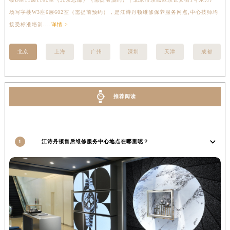
甘肃省陇南市武都区人民路江诗丹顿售后服务中心（需提前预约）
场写字楼W3座6层602室（需提前预约），是江诗丹顿维修保养服务网点,中心技师均
提
甘肃省平凉市崆峒区西大街江诗丹顿售后服务中心（需提前预约）
接受标准培训....
详情 >
甘肃省庆阳市西峰区南大街江诗丹顿售后服务中心（需提前预约）
北京
上海
广州
深圳
天津
成都
甘肃省天水市秦州区民主路江诗丹顿售后服务中心（需提前预约）
甘肃省武威市凉州区迎宾路江诗丹顿售后服务中心（需提前预约）
甘肃省张掖市甘州区民乐北路江诗丹顿售后服务中心（需提前预约）
宁夏回族自治区固原市原州区文化街江诗丹顿售后服务中心（需提前预约）
推荐阅读
宁夏回族自治区石嘴山市大武口区贺兰山路江诗丹顿售后服务中心（需提前预约）
宁夏回族自治区吴忠市利通区开元大道江诗丹顿售后服务中心（需提前预约）
宁夏回族自治区银川市兴庆区新华东路97号新百中心C馆一层C1-18号商铺江诗丹顿售后服务中心（需提前预约）
1
江诗丹顿售后维修服务中心地点在哪里呢？
宁夏回族自治区中卫市沙坡头区鼓楼东街江诗丹顿售后服务中心（需提前预约）
青海省果洛藏族自治州玛沁县团结路江诗丹顿售后服务中心（需提前预约）
青海省海北藏族自治州海晏县将军路江诗丹顿售后服务中心（需提前预约）
青海省海东市乐都区滨河路江诗丹顿售后服务中心（需提前预约）
青海省海南藏族自治州共和县青海湖大街江诗丹顿售后服务中心（需提前预约）
青海省海西蒙古族藏族自治州德令哈市柴达木路江诗丹顿售后服务中心（需提前预约）