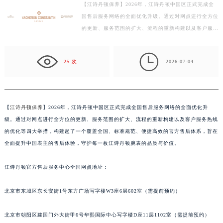
【江诗丹顿保养】2026年，江诗丹顿中国区正式完成全
杭州市上城区钱江路1366号华润大厦写字楼A座5层503-5室（需提前预约）
国售后服务网络的全面优化升级。通过对网点进行全方位
金华市金东区东市南街777号金华万达广场写字楼4号楼22层2209室（需提前预约）
的更新、服务范围的扩大、流程的重新构建以及客户服务
绍兴市越城区胜利东路379号世茂天际中心写字楼8层805室（需提前预约）
热线的优化等四大举措，构建起了一个覆盖全国、标准
嘉兴市南湖区广益路705号嘉兴世界贸易中心写字楼A座13层1304室（需提前预约）
规…

25 次
2026-07-04
南昌市红谷滩新区红谷中大道998号绿地双子塔（中央广场）A1座办公楼14层07室（需提前预约）
济南市历下区经十路11111号华润中心写字楼（万象城）15层1508室（需提前预约）
广州市天河区天河路230号万菱汇国际中心写字楼A塔7层704室（需提前预约）
广州市越秀区环市东路371-375号世界贸易中心大厦南塔写字楼15层07室（需提前预约）
【
江诗丹顿保养
】2026年，江诗丹顿中国区正式完成全国售后服务网络的全面优化升
级。通过对网点进行全方位的更新、服务范围的扩大、流程的重新构建以及客户服务热线
深圳市罗湖区深南东路5001号华润大厦写字楼17层1701室（需提前预约）
的优化等四大举措，构建起了一个覆盖全国、标准规范、便捷高效的官方售后体系，旨在
惠州市惠城区江北文昌一路7号华贸大厦写字楼1座30层05室（需提前预约）
全面提升中国表主的售后体验，守护每一枚江诗丹顿腕表的品质与价值。
厦门市思明区湖滨东路95号华润大厦写字楼B座11层1104室（需提前预约）
福州市鼓楼区五四路128-1号恒力城写字楼15层03室（需提前预约）
江诗丹顿官方售后服务中心全国网点地址：
成都市锦江区人民东路6号SAC东原中心写字楼24层2406B室（需提前预约）
重庆市江北区观音桥步行街2号融恒时代广场写字楼9层902室（需提前预约）
北京市东城区东长安街1号东方广场写字楼W3座6层602室（需提前预约）
长沙市芙蓉区定王台街道建湘路393号世茂环球金融中心写字楼（芙蓉广场）10层13室（需提前预约）
北京市朝阳区建国门外大街甲6号华熙国际中心写字楼D座11层1102室（需提前预约）
郑州市二七区铭功路10号华润大厦写字楼29层2905室（需提前预约）