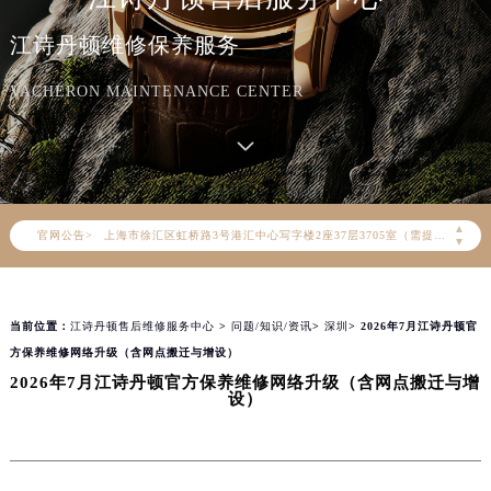
2026年8月江诗丹顿中国区售后服务网络优化升级公告
江诗丹顿维修保养服务
2026年8月江诗丹顿全国官方售后客户服务热线：400-882-9682
江诗丹顿官方全国统一服务热线400-882-9682，服务覆盖中国大陆、香港、澳门、台湾全部区域（非大陆需加拨“+86”）
VACHERON MAINTENANCE CENTER
2026年8月江诗丹顿售后服务中心最新网点地址：
北京市朝阳区建国门外大街甲6号华熙国际中心写字楼D座11层1102室（北京总部）（需提前预约）
北京市东城区东长安街1号东方广场写字楼W3座6层602室（需提前预约）
天津市和平区赤峰道136号天津国际金融中心写字楼26层2603室（需提前预约）
▲
官网公告>
上海市徐汇区虹桥路3号港汇中心写字楼2座37层3705室（需提前预约）
▼
上海市黄浦区南京东路299号宏伊国际广场写字楼8层806室（需提前预约）
南京市秦淮区中山南路1号（新街口）南京中心写字楼22层C1-1室（需提前预约）
当前位置：
江诗丹顿售后维修服务中心
>
问题/知识/资讯
>
深圳
> 2026年7月江诗丹顿官
常州市新北区龙锦路1590号现代传媒中心写字楼5号楼10层1008室（需提前预约）
方保养维修网络升级（含网点搬迁与增设）
徐州市鼓楼区淮海东路29号苏宁广场IFC国际金融中心写字楼35层3508室（需提前预约）
2026年7月江诗丹顿官方保养维修网络升级（含网点搬迁与增
扬州市邗江区国展路29号星耀天地写字楼1号楼18层1803室（需提前预约）
设）
盐城市盐都区世纪大道5号盐城金融城写字楼1号楼16层1604室（需提前预约）
泰州市海陵区永定东路399号置地商务中心东塔写字楼（华润万象城）17层1706室（需提前预约）
宁波市江北区大闸南路500号来福士广场办公楼20层2009室（需提前预约）