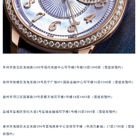
青岛市南区山东路6号华润大厦B座22层04室（需提前预约）
烟台市芝罘区胜利路139号万达金融中心A座907室（需提前预约）
长春市朝阳区西安大路727号中银大厦A座(旺进大厦)18层09室（需提前预约）
贵阳市南明区都司高架桥路33号亨特国际金融中心14楼14D（需提前预约）
昆明市盘龙区北京路928号同德昆明广场写字楼10层06室（需提前预约）
石家庄市长安区中山东路39号勒泰中心写字楼B座13层07室（需提前预约）
西安市碑林区南关正街88号华侨城长安国际中心E座6楼10室（需提前预约）
海口市龙华区金贸东路5号海口华润大厦B座17层1707室（需提前预约）
常州市新北区龙锦路1590号现代传媒中心写字楼5号楼10层1008室（需提前预约）
唐山市路南区新华东道100号万达广场写字楼A座10层1002室（需提前预约）
徐州市鼓楼区淮海东路29号苏宁广场IFC国际金融中心写字楼35层3508室（需提前预约）
台州市椒江区东海大道1800号腾达中心东1幢20楼2002室（需提前预约）
内蒙古自治区呼和浩特市玉泉区大学西街70号华润万象城写字楼（鄂尔多斯大厦）23层2326室（需提前预约）
扬州市邗江区国展路29号星耀天地写字楼1号楼18层1803室（需提前预约）
甘肃省兰州市七里河区西津西路16号兰州中心写字楼21层2102室（需提前预约）
重庆市解放碑渝中区民权路28号英利国际金融中心写字楼20层01室（需提前预约）
盐城市盐都区世纪大道5号盐城金融城写字楼1号楼16层1604室（需提前预约）
黑龙江省大庆市萨尔图区会战大街江诗丹顿售后服务中心（需提前预约）
泰州市海陵区永定东路399号置地商务中心东塔写字楼（华润万象城）17层1706室（需提
黑龙江省鹤岗市向阳区红军路江诗丹顿售后服务中心（需提前预约）
前预约）
黑龙江省黑河市爱辉区中央街江诗丹顿售后服务中心（需提前预约）