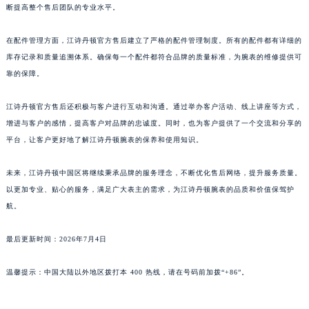
断提高整个售后团队的专业水平。
广东省深圳市罗湖区深南东路5001号华润大厦17层1701室江诗丹顿售后服务中心（需提前预约）
广东省阳江市江城区东风一路江诗丹顿售后服务中心（需提前预约）
在配件管理方面，江诗丹顿官方售后建立了严格的配件管理制度。所有的配件都有详细的
广东省云浮市云城区金山路江诗丹顿售后服务中心（需提前预约）
库存记录和质量追溯体系。确保每一个配件都符合品牌的质量标准，为腕表的维修提供可
广东省湛江市赤坎区观海北路江诗丹顿售后服务中心（需提前预约）
靠的保障。
广东省肇庆市端州区信安大道与砚都大道交汇处江诗丹顿售后服务中心（需提前预约）
江诗丹顿官方售后还积极与客户进行互动和沟通。通过举办客户活动、线上讲座等方式，
广西壮族自治区百色市右江区中山二路江诗丹顿售后服务中心（需提前预约）
增进与客户的感情，提高客户对品牌的忠诚度。同时，也为客户提供了一个交流和分享的
广西壮族自治区北海市海城区北京路江诗丹顿售后服务中心（需提前预约）
平台，让客户更好地了解江诗丹顿腕表的保养和使用知识。
广西壮族自治区崇左市江州区石景林街道友谊大道与丽川路交汇处江诗丹顿售后服务中心（需提前预约）
广西壮族自治区防城港市港口区金花茶大道江诗丹顿售后服务中心（需提前预约）
未来，江诗丹顿中国区将继续秉承品牌的服务理念，不断优化售后网络，提升服务质量。
广西壮族自治区贵港市港北区港城街道布山大道与仙衣路交叉口江诗丹顿售后服务中心（需提前预约）
以更加专业、贴心的服务，满足广大表主的需求，为江诗丹顿腕表的品质和价值保驾护
航。
广西壮族自治区桂林市秀峰区红岭路江诗丹顿售后服务中心（需提前预约）
广西壮族自治区河池市金城江区金城江街道朝阳路江诗丹顿售后服务中心（需提前预约）
最后更新时间：2026年7月4日
广西壮族自治区贺州市八步区城东街道灵峰南路江诗丹顿售后服务中心（需提前预约）
广西壮族自治区来宾市兴宾区桂中大道江诗丹顿售后服务中心（需提前预约）
温馨提示：中国大陆以外地区拨打本 400 热线，请在号码前加拨“+86”。
广西壮族自治区柳州市城中区中山中路江诗丹顿售后服务中心（需提前预约）
广西壮族自治区钦州市钦南区金海湾东大街江诗丹顿售后服务中心（需提前预约）