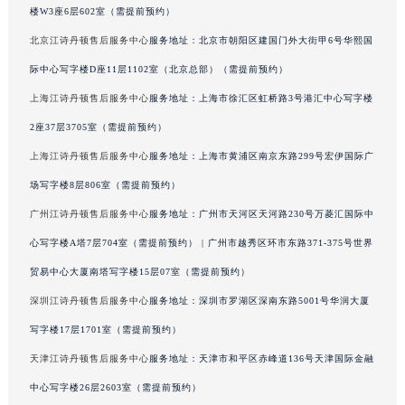
楼W3座6层602室（需提前预约）
河南省济源市沁园街道济水大道江诗丹顿售后服务中心（需提前预约）
北京江诗丹顿售后服务中心
服务地址：北京市朝阳区建国门外大街甲6号华熙国
河南省焦作市解放区解放路江诗丹顿售后服务中心（需提前预约）
河南省开封市鼓楼区中山路江诗丹顿售后服务中心（需提前预约）
际中心写字楼D座11层1102室（北京总部）（需提前预约）
河南省洛阳市西工区中州中路与解放路交叉口江诗丹顿售后服务中心（需提前预约）
上海江诗丹顿售后服务中心
服务地址：上海市徐汇区虹桥路3号港汇中心写字楼
河南省漯河市源汇区交通路江诗丹顿售后服务中心（需提前预约）
2座37层3705室（需提前预约）
河南省南阳市宛城区范蠡东路与南都路交叉口江诗丹顿售后服务中心（需提前预约）
上海江诗丹顿售后服务中心
服务地址：上海市黄浦区南京东路299号宏伊国际广
河南省平顶山市卫东区建设路江诗丹顿售后服务中心（需提前预约）
场写字楼8层806室（需提前预约）
河南省濮阳市大华龙区开州路绿城路交叉口江诗丹顿售后服务中心（需提前预约）
广州江诗丹顿售后服务中心
服务地址：广州市天河区天河路230号万菱汇国际中
河南省三门峡市湖滨区和平路江诗丹顿售后服务中心（需提前预约）
心写字楼A塔7层704室（需提前预约） | 广州市越秀区环市东路371-375号世界
河南省商丘市梁园区神火大道江诗丹顿售后服务中心（需提前预约）
河南省新乡市红旗区人民路江诗丹顿售后服务中心（需提前预约）
贸易中心大厦南塔写字楼15层07室（需提前预约）
河南省信阳市浉河区东方红大道江诗丹顿售后服务中心（需提前预约）
深圳江诗丹顿售后服务中心
服务地址：深圳市罗湖区深南东路5001号华润大厦
河南省许昌市魏都区建安大道与八龙路交叉口江诗丹顿售后服务中心（需提前预约）
写字楼17层1701室（需提前预约）
河南省郑州市二七区民主路10号华润大厦29层2905室江诗丹顿售后服务中心（需提前预约）
天津江诗丹顿售后服务中心
服务地址：天津市和平区赤峰道136号天津国际金融
河南省周口市川汇区七一路江诗丹顿售后服务中心（需提前预约）
中心写字楼26层2603室（需提前预约）
河南省驻马店市驿城区乐山大道与置地大道交叉口江诗丹顿售后服务中心（需提前预约）