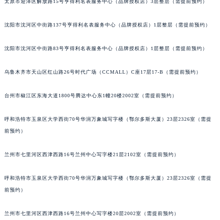
太原市迎泽区解放路15号亨得利名表服务中心（品牌授权店）3层整层（需提前预约）
北京市东城区东长安街1号王府井东方广场W3座6层602室江诗丹顿售后服务中心（需提前预约）
河北省保定市竞秀区朝阳北大街北国先天下江诗丹顿售后服务中心（需提前预约）
沈阳市沈河区中街路137号亨得利名表服务中心（品牌授权店）1层整层（需提前预约）
内蒙古自治区阿拉善盟市左旗土尔扈特大街江诗丹顿售后服务中心（需提前预约）
沈阳市沈河区中街路83号亨得利名表服务中心（品牌授权店）1层整层（需提前预约）
内蒙古自治区巴彦淖尔市临河区新华街江诗丹顿售后服务中心（需提前预约）
内蒙古自治区包头市青山区幸福路甲3号王府井百货名表维修江诗丹顿售后服务中心（需提前预约）
乌鲁木齐市天山区红山路26号时代广场（CCMALL）C座17层17-B（需提前预约）
内蒙古自治区赤峰市红山区哈达街江诗丹顿售后服务中心（需提前预约）
内蒙古自治区鄂尔多斯市东胜区伊金霍洛街江诗丹顿售后服务中心（需提前预约）
台州市椒江区东海大道1800号腾达中心东1幢20楼2002室（需提前预约）
内蒙古自治区呼伦贝尔市海拉尔区中央街江诗丹顿售后服务中心（需提前预约）
呼和浩特市玉泉区大学西街70号华润万象城写字楼（鄂尔多斯大厦）23层2326室（需提
内蒙古自治区通辽市科尔沁区明仁大街江诗丹顿售后服务中心（需提前预约）
前预约）
内蒙古自治区乌海市海勃湾区人民南路江诗丹顿售后服务中心（需提前预约）
内蒙古自治区乌兰察布市集宁区恩和大街江诗丹顿售后服务中心（需提前预约）
兰州市七里河区西津西路16号兰州中心写字楼21层2102室（需提前预约）
内蒙古自治区锡林郭勒盟市锡林浩特市光明街与额尔敦路交叉口江诗丹顿售后服务中心（需提前预约）
内蒙古自治区兴安盟市乌兰浩特市兴安大街江诗丹顿售后服务中心（需提前预约）
呼和浩特市玉泉区大学西街70号华润万象城写字楼（鄂尔多斯大厦）23层2326室（需提
山西省大同市平城区迎宾街江诗丹顿售后服务中心（需提前预约）
前预约）
山西省晋城市城区黄华街江诗丹顿售后服务中心（需提前预约）
兰州市七里河区西津西路16号兰州中心写字楼20层2002室（需提前预约）
山西省晋中市榆次区顺城街江诗丹顿售后服务中心（需提前预约）