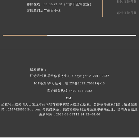
长沙江诗丹顿
客服在线：08:00-22:00（节假日正常营业）
四川省南充市高坪区江东大道江诗丹顿售后服务中心（需提前预约）
客服及门店节假日不休
郑州江诗丹顿
四川省内江市东兴区汉安大道江诗丹顿售后服务中心（需提前预约）
四川省攀枝花市东区三线大道北段江诗丹顿售后服务中心（需提前预约）
四川省遂宁市船山区香林南路江诗丹顿售后服务中心（需提前预约）
四川省雅安市雨城区熊猫大道江诗丹顿售后服务中心（需提前预约）
四川省宜宾市翠屏区长翠路江诗丹顿售后服务中心（需提前预约）
四川省资阳市雁江区滨江大道一段与和平南路江诗丹顿售后服务中心（需提前预约）
四川省自贡市自流井区华商北路江诗丹顿售后服务中心（需提前预约）
版权所有：
西藏自治区阿里地区噶尔县北京西路江诗丹顿售后服务中心（需提前预约）
江诗丹顿售后维修服务中心
Copyright © 2018-2032
ICP备案/许可证号：
鲁ICP备2025179091号-13
西藏自治区昌都市卡若区昌都西路江诗丹顿售后服务中心（需提前预约）
客户服务热线：
400-882-9682
西藏自治区拉萨市城关区北京中路江诗丹顿售后服务中心（需提前预约）
XML
西藏自治区林芝市巴宜区广东路江诗丹顿售后服务中心（需提前预约）
如权利人或知情人士发现本站内容存在事实错误或涉及版权、名誉权等侵权问题，请通过邮
箱：2557628530@qq.com 与我们联系，我们将在收到通知后立即依法处理。当前页面信息
西藏自治区那曲市色尼区浙江西路江诗丹顿售后服务中心（需提前预约）
更新时间：2026-08-08T13:24:32+08:00
西藏自治区日喀则市桑珠孜区上海中路江诗丹顿售后服务中心（需提前预约）
西藏自治区山南市乃东区湖北大道江诗丹顿售后服务中心（需提前预约）
云南省保山市隆阳区正阳路江诗丹顿售后服务中心（需提前预约）