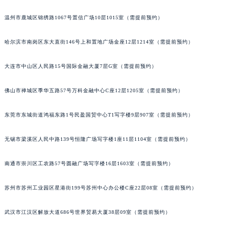
山西省临汾市尧都区解放路江诗丹顿售后服务中心（需提前预约）
温州市鹿城区锦绣路1067号置信广场10层1015室（需提前预约）
山西省吕梁市离石区永宁中路与建设街交叉口江诗丹顿售后服务中心（需提前预约）
山西省朔州市朔城区怡西路与鄯阳西街交汇处江诗丹顿售后服务中心（需提前预约）
哈尔滨市南岗区东大直街146号上和置地广场金座12层1214室（需提前预约）
山西省忻州市忻府区和平东街与七一南路交叉口江诗丹顿售后服务中心（需提前预约）
大连市中山区人民路15号国际金融大厦7层G室（需提前预约）
山西省阳泉市郊区平阳东街与新城大道交叉口江诗丹顿售后服务中心（需提前预约）
山西省运城市盐湖区河东街江诗丹顿售后服务中心（需提前预约）
佛山市禅城区季华五路57号万科金融中心C座12层1205室（需提前预约）
山西省长治市潞州区英雄中路江诗丹顿售后服务中心（需提前预约）
山西省太原市迎泽区迎泽街道解放路15号亨得利名表维修授权店3楼江诗丹顿售后服务中心（需提前预约）
东莞市东城街道鸿福东路1号民盈国贸中心T1写字楼9层907室（需提前预约）
天津市和平区赤峰道136号天津国际金融中心26层2603室江诗丹顿售后服务中心（需提前预约）
安徽省安庆市迎江区人民路江诗丹顿售后服务中心（需提前预约）
无锡市梁溪区人民中路139号恒隆广场写字楼1座11层1104室（需提前预约）
安徽省蚌埠市蚌山区淮河路江诗丹顿售后服务中心（需提前预约）
南通市崇川区工农路57号圆融广场写字楼16层1603室（需提前预约）
安徽省亳州市谯城区魏武大道江诗丹顿售后服务中心（需提前预约）
安徽省池州市贵池区长江路江诗丹顿售后服务中心（需提前预约）
苏州市苏州工业园区星港街199号苏州中心办公楼C座22层08室（需提前预约）
安徽省滁州市琅琊区南谯北路江诗丹顿售后服务中心（需提前预约）
安徽省阜阳市颍州区颍州北路江诗丹顿售后服务中心（需提前预约）
武汉市江汉区解放大道686号世界贸易大厦38层09室（需提前预约）
安徽省淮北市相山区淮海路江诗丹顿售后服务中心（需提前预约）