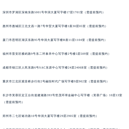
吉林省延边市延吉市解放路江诗丹顿售后服务中心（需提前预约）
深圳市罗湖区深南东路5001号华润大厦写字楼17层1701室（需提前预约）
辽宁省鞍山市铁东区站前街江诗丹顿售后服务中心（需提前预约）
辽宁省本溪市平山区胜利路江诗丹顿售后服务中心（需提前预约）
惠州市惠城区江北文昌一路7号华贸大厦写字楼1座30层05室（需提前预约）
辽宁省朝阳市双塔区新华路江诗丹顿售后服务中心（需提前预约）
辽宁省丹东市振兴区七经街江诗丹顿售后服务中心（需提前预约）
厦门市思明区湖滨东路95号华润大厦写字楼B座11层1104室（需提前预约）
辽宁省抚顺市新抚区东一路江诗丹顿售后服务中心（需提前预约）
福州市晋安区横屿路9号东二环泰禾中心写字楼2号楼5层509室（需提前预约）
辽宁省阜新市海州区解放大街江诗丹顿售后服务中心（需提前预约）
辽宁省葫芦岛市连山区中央路江诗丹顿售后服务中心（需提前预约）
成都市锦江区人民东路6号SAC东原中心写字楼24层2406B室（需提前预约）
辽宁省锦州市古塔区中央大街江诗丹顿售后服务中心（需提前预约）
辽宁省辽阳市白塔区新运大街江诗丹顿售后服务中心（需提前预约）
重庆市江北区观音桥步行街2号融恒时代广场写字楼9层902室（需提前预约）
辽宁省盘锦市兴隆台区石油大街江诗丹顿售后服务中心（需提前预约）
辽宁省铁岭市银州区南马路江诗丹顿售后服务中心（需提前预约）
长沙市芙蓉区定王台街道建湘路393号世茂环球金融中心写字楼（芙蓉广场）10层13室
（需提前预约）
辽宁省营口市站前区市府路与渤海大街交叉口江诗丹顿售后服务中心（需提前预约）
辽宁省沈阳市沈河区中街路137号亨得利名表维修授权店1楼江诗丹顿售后服务中心（需提前预约）
郑州市二七区铭功路10号华润大厦写字楼29层2905室（需提前预约）
辽宁省沈阳市沈河区中街路83号亨得利名表维修授权店1楼江诗丹顿售后服务中心（需提前预约）
北京市朝阳区建国门外大街甲6号华熙国际中心D座11层1102室江诗丹顿售后服务中心（北京总部）（需提前预约）