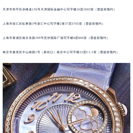
太原市迎泽区解放路15号亨得利名表服务中心（品牌授权店）3层整层（需提前预约）
天津市和平区赤峰道136号天津国际金融中心写字楼26层2603室（需提前预约）
沈阳市沈河区中街路137号亨得利名表服务中心（品牌授权店）1层整层（需提前预约）
沈阳市沈河区中街路83号亨得利名表服务中心（品牌授权店）1层整层（需提前预约）
上海市徐汇区虹桥路3号港汇中心写字楼2座37层3705室（需提前预约）
乌鲁木齐市天山区红山路26号时代广场（CCMALL）C座17层17-B（需提前预约）
上海市黄浦区南京东路299号宏伊国际广场写字楼8层806室（需提前预约）
温州市鹿城区锦绣路1067号置信广场10层1015室（需提前预约）
哈尔滨市道里区友谊西路600号富力中心T2座写字楼29层03室（需提前预约）
南京市秦淮区中山南路1号（新街口）南京中心写字楼22层C1-1室（需提前预约）
大连市中山区人民路15号国际金融大厦7层G室（需提前预约）
佛山市禅城区季华五路57号万科金融中心C座12层1205室（需提前预约）
东莞市东城街道鸿福东路1号民盈国贸中心T1写字楼9层907室（需提前预约）
无锡市梁溪区人民中路139号恒隆广场写字楼1座11层1104室（需提前预约）
南通市崇川区工农路57号圆融广场写字楼16层1603室（需提前预约）
苏州市苏州工业园区星港街199号苏州中心办公楼C座22层08室（需提前预约）
武汉市江汉区解放大道686号世界贸易大厦38层09室（需提前预约）
南宁市青秀区金湖路59号地王大厦12楼1224室（需提前预约）
合肥市蜀山区潜山路111号万象城华润大厦B座12楼03室（需提前预约）
泉州市丰泽区宝洲路729号浦西万达中心写字楼A座7楼709室（需提前预约）