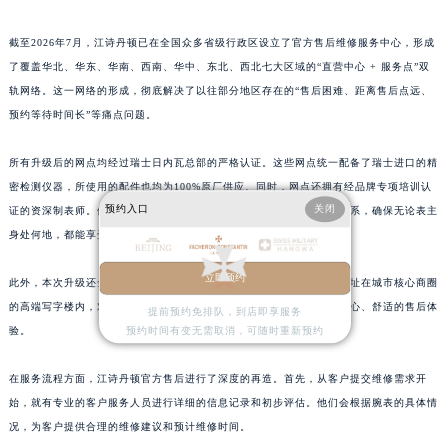
上海市徐汇区虹桥路3号港汇中心2座37层3705室江诗丹顿售后服务中心（需提前预约）
截至2026年7月，江诗丹顿已在全国众多省级行政区设立了官方售后维修服务中心，形成
浙江省杭州市上城区钱江路1366号华润大厦A座5层503-5室江诗丹顿售后服务中心（需提前预约）
了覆盖华北、华东、华南、西南、华中、东北、西北七大区域的“直营中心 + 服务点”双
浙江省湖州市吴兴区劳动路江诗丹顿售后服务中心（需提前预约）
轨网络。这一网络的形成，彻底解决了以往部分地区存在的“售后困难、距离售后点远、
浙江省嘉兴市南湖区广益路705号嘉兴世界贸易中心A座13层1304室江诗丹顿售后服务中心（需提前预约）
预约等待时间长”等痛点问题。
浙江省金华市金东区东市南街777号金华万达广场4号楼22楼2209室江诗丹顿售后服务中心（需提前预约）
浙江省丽水市莲都区解放街江诗丹顿售后服务中心（需提前预约）
所有升级后的网点均经过瑞士日内瓦总部的严格认证。这些网点统一配备了瑞士进口的精
密检测仪器，所使用的配件也均为100%原厂供应。同时，网点还拥有经品牌专项培训认
浙江省宁波市江北区大闸南路500号来福士广场办公楼20层2009室江诗丹顿售后服务中心（需提前预约）
预约入口
关闭
证的资深制表师。他们严格执行江诗丹顿全球统一的服务标准与质保体系，确保无论表主
浙江省衢州市柯城区上街江诗丹顿售后服务中心（需提前预约）
身处何地，都能享受到与瑞士本土一致的专业养护服务。
浙江省绍兴市越城区胜利东路379号世茂天际中心写字楼8层805室江诗丹顿售后服务中心（需提前预约）
浙江省舟山市定海区解放东路江诗丹顿售后服务中心（需提前预约）
立即预约
此外，本次升级还全面强化了网点的私密性与舒适度。新的网点大多选址在城市核心商圈
澳门特别行政区大堂区议事亭前地（新马路）江诗丹顿售后服务中心（需提前预约）
的高端写字楼内，对服务空间的布局进行了优化，为表主提供了更加安心、舒适的售后体
提前预约免排队，到店即享服务
澳门特别行政区风顺堂区南湾大马路江诗丹顿售后服务中心（需提前预约）
验。
预约时间有变无需取消，可随时重新预约
澳门特别行政区花地玛堂区关闸广场江诗丹顿售后服务中心（需提前预约）
在服务流程方面，江诗丹顿官方售后进行了深度的再造。首先，从客户提交维修需求开
澳门特别行政区花王堂区大三巴商圈江诗丹顿售后服务中心（需提前预约）
始，就有专业的客户服务人员进行详细的信息记录和初步评估。他们会根据腕表的具体情
澳门特别行政区嘉模堂区官也街江诗丹顿售后服务中心（需提前预约）
况，为客户提供合理的维修建议和预计维修时间。
澳门省路氹城市金光大道江诗丹顿售后服务中心（需提前预约）