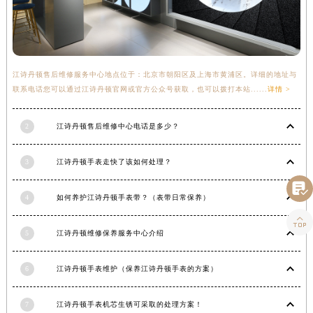
青海省黄南藏族自治州同仁市德合隆路江诗丹顿售后服务中心（需提前预约）
青海省西宁市城西区海湖新区西关大道江诗丹顿售后服务中心（需提前预约）
青海省玉树藏族自治州结古镇胜利路江诗丹顿售后服务中心（需提前预约）
陕西省安康市汉滨区金州路江诗丹顿售后服务中心（需提前预约）
江诗丹顿售后维修服务中心地点位于：北京市朝阳区及上海市黄浦区。详细的地址与
联系电话您可以通过江诗丹顿官网或官方公众号获取，也可以拨打本站......
详情 >
陕西省宝鸡市渭滨区经二路江诗丹顿售后服务中心（需提前预约）
陕西省汉中市汉台区北大街江诗丹顿售后服务中心（需提前预约）
2
江诗丹顿售后维修中心电话是多少？
陕西省商洛市商州区州城街江诗丹顿售后服务中心（需提前预约）
陕西省铜川市王益区红旗街江诗丹顿售后服务中心（需提前预约）
3
江诗丹顿手表走快了该如何处理？
陕西省渭南市临渭区东风大街江诗丹顿售后服务中心（需提前预约）

陕西省咸阳市秦都区沣西新城统一西路与白马河路交汇处江诗丹顿售后服务中心（需提前预约）
4
如何养护江诗丹顿手表带？（表带日常保养）
陕西省延安市宝塔区中心街江诗丹顿售后服务中心（需提前预约）

陕西省榆林市榆阳区长兴路江诗丹顿售后服务中心（需提前预约）
5
江诗丹顿维修保养服务中心介绍
新疆维吾尔自治区阿克苏市东大街江诗丹顿售后服务中心（需提前预约）
新疆维吾尔自治区阿拉尔市胜利大道江诗丹顿售后服务中心（需提前预约）
6
江诗丹顿手表维护（保养江诗丹顿手表的方案）
新疆维吾尔自治区阿拉山口市友好路江诗丹顿售后服务中心（需提前预约）
7
江诗丹顿手表机芯生锈可采取的处理方案！
新疆维吾尔自治区阿勒泰市解放路江诗丹顿售后服务中心（需提前预约）