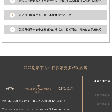
3
保定江诗丹顿官方售后服务中心｜网点地址及服务电话权威信息公示（2026年6月更新）
贵州省黔东南苗族侗族自治州凯里市北京西路江诗丹顿售后服务中心（需提前预约）
贵州省黔西南布依族苗族自治州兴义市大道与桔香路交汇处江诗丹顿售后服务中心（需提前预约）
4
江诗丹顿腕表发条一直上不紧处理技巧汇总
贵州省铜仁市碧江区民主路江诗丹顿售后服务中心（需提前预约）
贵州省遵义市红花岗区共青大道与嵩山路交叉口江诗丹顿售后服务中心（需提前预约）
5
江诗丹顿手表表带太松解决办法汇总（轻松调整，完美贴合手腕技巧）
四川省阿坝州市马尔康市团结街江诗丹顿售后服务中心（需提前预约）
四川省巴中市巴州区江北大道江诗丹顿售后服务中心（需提前预约）
四川省成都市锦江区人民东路6号SAC东原中心24层2406B室江诗丹顿售后服务中心（需提前预约）
四川省达州市通川区中心广场、老车坝江诗丹顿售后服务中心（需提前预约）
四川省德阳市旌阳区长江西路、南街江诗丹顿售后服务中心（需提前预约）
轻轻滑动下方栏目探索更多精彩内容
四川省甘孜州市康定市情歌广场、箭炉街江诗丹顿售后服务中心（需提前预约）
四川省广安市广安区建安南路江诗丹顿售后服务中心（需提前预约）
江诗丹顿中国
四川省广元市利州区老城南北街、东大街江诗丹顿售后服务中心（需提前预约）
四川省乐山市市中区嘉定中路江诗丹顿售后服务中心（需提前预约）
北京江诗丹顿
四川省凉山州市西昌市大巷口下街江诗丹顿售后服务中心（需提前预约）
你可以轻易地拥有时间，但无法轻易地拥有江诗丹顿
四川省泸州市江阳区治平路江诗丹顿售后服务中心（需提前预约）
上海江诗丹顿
You can have time easily, but you can't have Vacheron
四川省眉山市东坡区三苏路江诗丹顿售后服务中心（需提前预约）