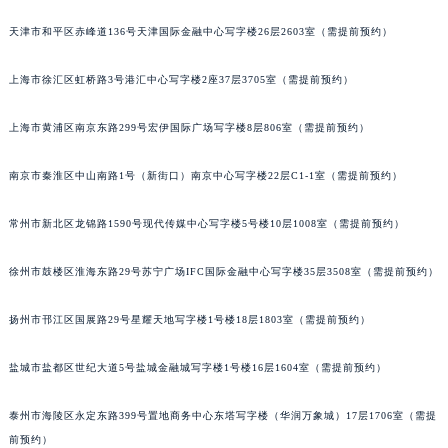
郑州市二七区铭功路10号华润大厦写字楼29层2905室（需提前预约）
天津市和平区赤峰道136号天津国际金融中心写字楼26层2603室（需提前预约）
太原市迎泽区解放路15号亨得利名表服务中心（品牌授权店）3层整层（需提前预约）
沈阳市沈河区中街路137号亨得利名表服务中心（品牌授权店）1层整层（需提前预约）
上海市徐汇区虹桥路3号港汇中心写字楼2座37层3705室（需提前预约）
沈阳市沈河区中街路83号亨得利名表服务中心（品牌授权店）1层整层（需提前预约）
上海市黄浦区南京东路299号宏伊国际广场写字楼8层806室（需提前预约）
乌鲁木齐市天山区红山路26号时代广场（CCMALL）C座17层17-B（需提前预约）
温州市鹿城区锦绣路1067号置信广场10层1015室（需提前预约）
南京市秦淮区中山南路1号（新街口）南京中心写字楼22层C1-1室（需提前预约）
哈尔滨市道里区友谊西路600号富力中心T2座写字楼29层03室（需提前预约）
大连市中山区人民路15号国际金融大厦7层G室（需提前预约）
常州市新北区龙锦路1590号现代传媒中心写字楼5号楼10层1008室（需提前预约）
佛山市禅城区季华五路57号万科金融中心C座12层1205室（需提前预约）
东莞市东城街道鸿福东路1号民盈国贸中心T1写字楼9层907室（需提前预约）
徐州市鼓楼区淮海东路29号苏宁广场IFC国际金融中心写字楼35层3508室（需提前预约）
无锡市梁溪区人民中路139号恒隆广场写字楼1座11层1104室（需提前预约）
扬州市邗江区国展路29号星耀天地写字楼1号楼18层1803室（需提前预约）
南通市崇川区工农路57号圆融广场写字楼16层1603室（需提前预约）
苏州市苏州工业园区星港街199号苏州中心办公楼C座22层08室（需提前预约）
盐城市盐都区世纪大道5号盐城金融城写字楼1号楼16层1604室（需提前预约）
武汉市江汉区解放大道686号世界贸易大厦38层09室（需提前预约）
南宁市青秀区金湖路59号地王大厦12楼1224室（需提前预约）
泰州市海陵区永定东路399号置地商务中心东塔写字楼（华润万象城）17层1706室（需提
合肥市蜀山区潜山路111号万象城华润大厦B座12楼03室（需提前预约）
前预约）