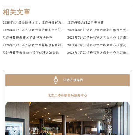
湖南省娄底市娄星区长青街江诗丹顿售后服务中心（需提前预约）
相关文章
湖南省邵阳市双清区东风路江诗丹顿售后服务中心（需提前预约）
2026年8月最新快讯文本：江诗丹顿官方售后维修保养中心迁址新开
江诗丹顿入门级男表推荐
湖南省湘潭市雨湖区莲城大道江诗丹顿售后服务中心（需提前预约）
2026年8月江诗丹顿官方售后服务中心迁移与增设补充修订通告
2026年8月江诗丹顿官方保养维修网络更新补充确认终稿内容公示
湖南省益阳市赫山区桃花仑路江诗丹顿售后服务中心（需提前预约）
江诗丹顿腕表摔坏了处理方法推荐
2026年7月江诗丹顿官方售后中心（维修保养）网点迁移及新设补充确认稿
湖南省永州市冷水滩区永州大道与中兴路交叉口江诗丹顿售后服务中心（需提前预约）
2026年7月江诗丹顿官方保养维修服务站点迁移及新设总览文件详细说明公示
2026年7月江诗丹顿官方维修中心保养点最新变动及新开信息文本
湖南省岳阳市岳阳楼区东茅岭路江诗丹顿售后服务中心（需提前预约）
江诗丹顿手表发条拧反了处理方法集锦
2026年7月江诗丹顿官方保养中心与维修服务中心迁址及新开补充完整指南定稿
湖南省张家界市永定区解放路江诗丹顿售后服务中心（需提前预约）
湖南省长沙市芙蓉区建湘路393号世茂环球金融中心写字楼10层1013室江诗丹顿售后服务中心（需提前预约）
湖南省株洲市芦淞区建设南路江诗丹顿售后服务中心（需提前预约）
江诗丹顿保养
甘肃省白银市白银区北京路江诗丹顿售后服务中心（需提前预约）
甘肃省定西市安定区解放路江诗丹顿售后服务中心（需提前预约）
北京江诗丹顿售后服务中心
甘肃省敦煌市沙州镇阳关中路江诗丹顿售后服务中心（需提前预约）
甘肃省合作市人民街江诗丹顿售后服务中心（需提前预约）
甘肃省嘉峪关市雄关区新华中路江诗丹顿售后服务中心（需提前预约）
甘肃省金昌市金川区北京路江诗丹顿售后服务中心（需提前预约）
甘肃省酒泉市肃州区西大街江诗丹顿售后服务中心（需提前预约）