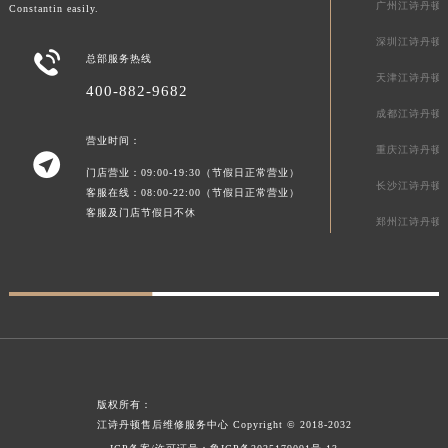
广州江诗丹顿
Constantin easily.
四川省绵阳市涪城区翠花街江诗丹顿售后服务中心（需提前预约）
深圳江诗丹顿
四川省南充市高坪区江东大道江诗丹顿售后服务中心（需提前预约）

总部服务热线
四川省内江市东兴区汉安大道江诗丹顿售后服务中心（需提前预约）
天津江诗丹顿
400-882-9682
四川省攀枝花市东区三线大道北段江诗丹顿售后服务中心（需提前预约）
成都江诗丹顿
四川省遂宁市船山区香林南路江诗丹顿售后服务中心（需提前预约）
营业时间：
重庆江诗丹顿

四川省雅安市雨城区熊猫大道江诗丹顿售后服务中心（需提前预约）
门店营业：09:00-19:30（节假日正常营业）
长沙江诗丹顿
四川省宜宾市翠屏区长翠路江诗丹顿售后服务中心（需提前预约）
客服在线：08:00-22:00（节假日正常营业）
客服及门店节假日不休
四川省资阳市雁江区滨江大道一段与和平南路江诗丹顿售后服务中心（需提前预约）
郑州江诗丹顿
四川省自贡市自流井区华商北路江诗丹顿售后服务中心（需提前预约）
西藏自治区阿里地区噶尔县北京西路江诗丹顿售后服务中心（需提前预约）
西藏自治区昌都市卡若区昌都西路江诗丹顿售后服务中心（需提前预约）
西藏自治区拉萨市城关区北京中路江诗丹顿售后服务中心（需提前预约）
西藏自治区林芝市巴宜区广东路江诗丹顿售后服务中心（需提前预约）
西藏自治区那曲市色尼区浙江西路江诗丹顿售后服务中心（需提前预约）
版权所有：
西藏自治区日喀则市桑珠孜区上海中路江诗丹顿售后服务中心（需提前预约）
江诗丹顿售后维修服务中心
Copyright © 2018-2032
西藏自治区山南市乃东区湖北大道江诗丹顿售后服务中心（需提前预约）