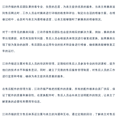
澳门省路氹城市金光大道江诗丹顿售后服务中心（需提前预约）
江诗丹顿的售后团队秉持着专业、负责的态度，为表主提供优质的服务。当表主将腕表送
澳门特别行政区望德堂区塔石广场江诗丹顿售后服务中心（需提前预约）
到售后网点时，工作人员会对腕表进行详细的检查和评估，制定出合适的维修方案。在维
修过程中，会及时与表主沟通维修进度，让表主能够随时了解腕表的维修情况。
福建省福州市鼓楼区五四路128-1号恒力城写字楼15层03室江诗丹顿售后服务中心（需提前预约）
福建省厦门市思明区湖滨东路95号万象城华润大厦B座11层1104室江诗丹顿售后服务中心（需提前预约）
对于一些常见的腕表问题，江诗丹顿售后团队也会提供相应的解决方案。例如，腕表的表
广东省潮州市潮安区新风路与潮汕路交汇处江诗丹顿售后服务中心（需提前预约）
带出现磨损、表壳有划痕等问题，售后人员会根据具体情况进行修复或更换。如果腕表出
广东省广州市天河区天河路230号万菱汇国际中心A塔7层704室江诗丹顿售后服务中心（需提前预约）
现了较为复杂的故障，售后团队会运用专业的技术和设备进行维修，确保腕表能够恢复正
广东省广州市越秀区环市东路371-375号世界贸易中心大厦南塔15层1507室江诗丹顿售后服务中心（需提前预约）
常的运行。
广东省河源市源城区越王大道江诗丹顿售后服务中心（需提前预约）
江诗丹顿还注重对售后人员的培训和管理。定期组织售后人员参加专业的培训课程，提升
广东省惠州市惠城区江北文昌一路7号华贸大厦1座30层3005室江诗丹顿售后服务中心（需提前预约）
他们的技术水平和服务意识。同时，建立了完善的售后服务管理制度，对售后人员的工作
广东省江门市蓬江区广场西路江诗丹顿售后服务中心（需提前预约）
进行监督和考核，确保为表主提供高质量的服务。
广东省揭阳市榕城进贤门步行街江诗丹顿售后服务中心（需提前预约）
广东省茂名市电白区水东街道迎宾大道江诗丹顿售后服务中心（需提前预约）
在售后配件的管理方面，江诗丹顿严格把控配件的质量。所有的配件都来自原厂供应，保
广东省梅州市梅江区金燕大道江诗丹顿售后服务中心（需提前预约）
证了配件的质量和兼容性。在更换配件时，售后人员会向表主说明配件的情况，让表主了
广东省清远市清城区湖西路江诗丹顿售后服务中心（需提前预约）
解更换的必要性和费用等信息。
广东省汕头市龙湖区长平路江诗丹顿售后服务中心（需提前预约）
江诗丹顿的官方售后体系还注重与表主的沟通和互动。通过定期的回访，了解表主对售后
广东省汕尾市城区香洲街道园林社区翠园街江诗丹顿售后服务中心（需提前预约）