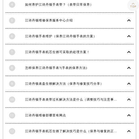

4
如何养护江诗丹顿手表带？（表带日常保养）
新疆维吾尔自治区阿勒泰市解放路江诗丹顿售后服务中心（需提前预约）
新疆维吾尔自治区阿图什市光明路江诗丹顿售后服务中心（需提前预约）
5
江诗丹顿维修保养服务中心介绍
新疆维吾尔自治区白杨市军垦路江诗丹顿售后服务中心（需提前预约）
新疆维吾尔自治区北屯市团结路江诗丹顿售后服务中心（需提前预约）
6
江诗丹顿手表维护（保养江诗丹顿手表的方案）
新疆维吾尔自治区博乐市博乐市北京路江诗丹顿售后服务中心（需提前预约）
新疆维吾尔自治区昌吉市延安北路江诗丹顿售后服务中心（需提前预约）
7
江诗丹顿手表机芯生锈可采取的处理方案！
新疆维吾尔自治区阜康市博峰路江诗丹顿售后服务中心（需提前预约）
新疆维吾尔自治区哈密市伊州区建国北路江诗丹顿售后服务中心（需提前预约）
8
怎样保养江诗丹顿手表?(手表的保养方法)
新疆维吾尔自治区和田市和田市北京西路江诗丹顿售后服务中心（需提前预约）
9
江诗丹顿表盘生锈解决方法（保养与修复技巧分享）
新疆维吾尔自治区胡杨河市胡杨河市胡杨路江诗丹顿售后服务中心（需提前预约）
新疆维吾尔自治区霍尔果斯市亚欧北路江诗丹顿售后服务中心（需提前预约）
10
江诗丹顿手表表带过长解决方法是什么（调整技巧与注意事项）
新疆维吾尔自治区喀什市解放北路江诗丹顿售后服务中心（需提前预约）
新疆维吾尔自治区可克达拉市幸福路江诗丹顿售后服务中心（需提前预约）
11
江诗丹顿维修部哪里有网点
新疆维吾尔自治区克拉玛依市克拉玛依区友谊路江诗丹顿售后服务中心（需提前预约）
新疆维吾尔自治区库车市库车市文化东路江诗丹顿售后服务中心（需提前预约）
12
江诗丹顿手表机芯生锈了解决技巧是什么（保养与修复的正确方法）
新疆维吾尔自治区库尔勒市库尔勒市人民东路江诗丹顿售后服务中心（需提前预约）