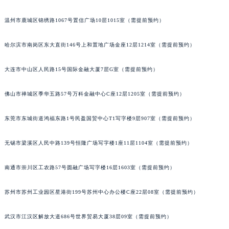
北京市朝阳区建国门外大街甲6号华熙国际中心D座11层1102室江诗丹顿售后服务中心（北京总部）（需提前预约）
温州市鹿城区锦绣路1067号置信广场10层1015室（需提前预约）
北京市东城区东长安街1号王府井东方广场W3座6层602室江诗丹顿售后服务中心（需提前预约）
河北省保定市竞秀区朝阳北大街北国先天下江诗丹顿售后服务中心（需提前预约）
哈尔滨市南岗区东大直街146号上和置地广场金座12层1214室（需提前预约）
内蒙古自治区阿拉善盟市左旗土尔扈特大街江诗丹顿售后服务中心（需提前预约）
内蒙古自治区巴彦淖尔市临河区新华街江诗丹顿售后服务中心（需提前预约）
大连市中山区人民路15号国际金融大厦7层G室（需提前预约）
内蒙古自治区包头市青山区幸福路甲3号王府井百货名表维修江诗丹顿售后服务中心（需提前预约）
佛山市禅城区季华五路57号万科金融中心C座12层1205室（需提前预约）
内蒙古自治区赤峰市红山区哈达街江诗丹顿售后服务中心（需提前预约）
内蒙古自治区鄂尔多斯市东胜区伊金霍洛街江诗丹顿售后服务中心（需提前预约）
东莞市东城街道鸿福东路1号民盈国贸中心T1写字楼9层907室（需提前预约）
内蒙古自治区呼伦贝尔市海拉尔区中央街江诗丹顿售后服务中心（需提前预约）
内蒙古自治区通辽市科尔沁区明仁大街江诗丹顿售后服务中心（需提前预约）
无锡市梁溪区人民中路139号恒隆广场写字楼1座11层1104室（需提前预约）
内蒙古自治区乌海市海勃湾区人民南路江诗丹顿售后服务中心（需提前预约）
内蒙古自治区乌兰察布市集宁区恩和大街江诗丹顿售后服务中心（需提前预约）
南通市崇川区工农路57号圆融广场写字楼16层1603室（需提前预约）
内蒙古自治区锡林郭勒盟市锡林浩特市光明街与额尔敦路交叉口江诗丹顿售后服务中心（需提前预约）
苏州市苏州工业园区星港街199号苏州中心办公楼C座22层08室（需提前预约）
内蒙古自治区兴安盟市乌兰浩特市兴安大街江诗丹顿售后服务中心（需提前预约）
山西省大同市平城区迎宾街江诗丹顿售后服务中心（需提前预约）
武汉市江汉区解放大道686号世界贸易大厦38层09室（需提前预约）
山西省晋城市城区黄华街江诗丹顿售后服务中心（需提前预约）