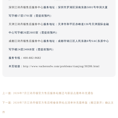
河南省驻马店市驿城区乐山大道与置地大道交叉口江诗丹顿售后服务中心（需提前预约）
深圳江诗丹顿售后服务中心
服务地址：深圳市罗湖区深南东路5001号华润大厦
湖北省鄂州市鄂城区文星大道江诗丹顿售后服务中心（需提前预约）
写字楼17层1701室（需提前预约）
湖北省黄冈市黄州区赤壁大道江诗丹顿售后服务中心（需提前预约）
天津江诗丹顿售后服务中心
服务地址：天津市和平区赤峰道136号天津国际金融
湖北省黄石市黄石港区武汉路江诗丹顿售后服务中心（需提前预约）
中心写字楼26层2603室（需提前预约）
湖北省荆门市东宝中天街步行街江诗丹顿售后服务中心（需提前预约）
成都江诗丹顿售后服务中心
服务地址：成都市锦江区人民东路6号SAC东原中心
湖北省荆州市荆州区荆中路江诗丹顿售后服务中心（需提前预约）
湖北省十堰市茅箭区人民北路江诗丹顿售后服务中心（需提前预约）
写字楼24层2406B室（需提前预约）
湖北省随州市曾都区青年路江诗丹顿售后服务中心（需提前预约）
服务专线：
400-882-9682
湖北省咸宁市咸安区长安大道江诗丹顿售后服务中心（需提前预约）
本页链接：
http://www.vacheronfw.com/problems/tianjing/30286.html
湖北省襄阳市樊城区长虹路与人民路交叉口江诗丹顿售后服务中心（需提前预约）
湖北省孝感市孝南区复兴大道江诗丹顿售后服务中心（需提前预约）
湖北省宜昌市西陵区夷陵大道与港窑路江诗丹顿售后服务中心（需提前预约）
上一篇:
2026年7月江诗丹顿官方售后服务站搬迁与新设点最终补充通告
湖南省常德市武陵区人民路江诗丹顿售后服务中心（需提前预约）
湖南省郴州市北湖区国庆北路江诗丹顿售后服务中心（需提前预约）
下一篇:
2026年7月江诗丹顿官方售后维修保养站点清单补充最终版（搬迁新开）确认文
湖南省衡阳市雁峰区解放路江诗丹顿售后服务中心（需提前预约）
件
湖南省怀化市鹤城区迎丰中路江诗丹顿售后服务中心（需提前预约）