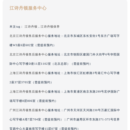
河南省鹤壁市淇滨区九州路江诗丹顿售后服务中心（需提前预约）
江诗丹顿服务中心
河南省济源市沁园街道济水大道江诗丹顿售后服务中心（需提前预约）
河南省焦作市解放区解放路江诗丹顿售后服务中心（需提前预约）
本文tag：
江诗丹顿
，
江诗丹顿保养
河南省开封市鼓楼区中山路江诗丹顿售后服务中心（需提前预约）
北京江诗丹顿售后服务中心
服务地址：北京市东城区东长安街1号东方广场写字
河南省洛阳市西工区中州中路与解放路交叉口江诗丹顿售后服务中心（需提前预约）
楼W3座6层602室（需提前预约）
河南省漯河市源汇区交通路江诗丹顿售后服务中心（需提前预约）
河南省南阳市宛城区范蠡东路与南都路交叉口江诗丹顿售后服务中心（需提前预约）
北京江诗丹顿售后服务中心
服务地址：北京市朝阳区建国门外大街甲6号华熙国
河南省平顶山市卫东区建设路江诗丹顿售后服务中心（需提前预约）
际中心写字楼D座11层1102室（北京总部）（需提前预约）
河南省濮阳市大华龙区开州路绿城路交叉口江诗丹顿售后服务中心（需提前预约）
上海江诗丹顿售后服务中心
服务地址：上海市徐汇区虹桥路3号港汇中心写字楼
河南省三门峡市湖滨区和平路江诗丹顿售后服务中心（需提前预约）
2座37层3705室（需提前预约）
河南省商丘市梁园区神火大道江诗丹顿售后服务中心（需提前预约）
上海江诗丹顿售后服务中心
服务地址：上海市黄浦区南京东路299号宏伊国际广
河南省新乡市红旗区人民路江诗丹顿售后服务中心（需提前预约）
场写字楼8层806室（需提前预约）
河南省信阳市浉河区东方红大道江诗丹顿售后服务中心（需提前预约）
广州江诗丹顿售后服务中心
服务地址：广州市天河区天河路230号万菱汇国际中
河南省许昌市魏都区建安大道与八龙路交叉口江诗丹顿售后服务中心（需提前预约）
河南省郑州市二七区民主路10号华润大厦29层2905室江诗丹顿售后服务中心（需提前预约）
心写字楼A塔7层704室（需提前预约） | 广州市越秀区环市东路371-375号世界
河南省周口市川汇区七一路江诗丹顿售后服务中心（需提前预约）
贸易中心大厦南塔写字楼15层07室（需提前预约）