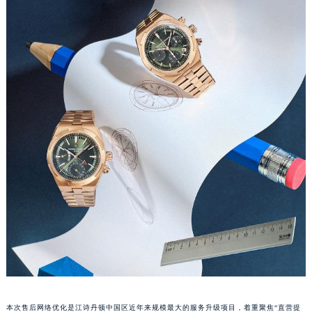
江西省上饶市信州区滨江西路江诗丹顿售后服务中心（需提前预约）
江西省新余市渝水区北湖西路江诗丹顿售后服务中心（需提前预约）
江西省宜春市袁州区中山中路江诗丹顿售后服务中心（需提前预约）
江西省鹰潭市月湖区胜利东路江诗丹顿售后服务中心（需提前预约）
山东省德州市德城区东风中路江诗丹顿售后服务中心（需提前预约）
山东省东营市东营区济南路江诗丹顿售后服务中心（需提前预约）
山东省济南市历下区经十路11111号华润中心写字楼（万象城）15层1508室江诗丹顿售后服务中心（需提前预约）
山东省济宁市任城区太白楼路江诗丹顿售后服务中心（需提前预约）
山东省莱芜市文化南路8号银座商城名表维修一楼名表维修江诗丹顿售后服务中心（需提前预约）
山东省临沂市兰山区解放路江诗丹顿售后服务中心（需提前预约）
山东省日照市东港区烟台路江诗丹顿售后服务中心（需提前预约）
山东省泰安市泰山区财源街道泰山大街江诗丹顿售后服务中心（需提前预约）
山东省威海市环翠区新威海路89号振华商厦一楼名表维修江诗丹顿售后服务中心（需提前预约）
山东省潍坊市奎文区东风东街江诗丹顿售后服务中心（需提前预约）
山东省枣庄市滕州市北辛路与善国路交叉口江诗丹顿售后服务中心（需提前预约）
山东省淄博市张店区金晶大道江诗丹顿售后服务中心（需提前预约）
本次售后网络优化是江诗丹顿中国区近年来规模最大的服务升级项目，着重聚焦“直营提