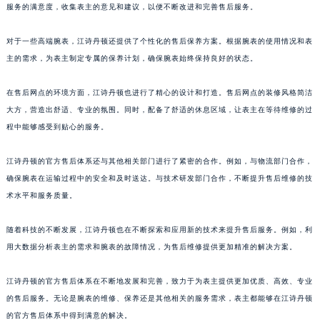
服务的满意度，收集表主的意见和建议，以便不断改进和完善售后服务。
广东省韶关市武江区芙蓉新区与老城中心交汇处江诗丹顿售后服务中心（需提前预约）
广东省深圳市罗湖区深南东路5001号华润大厦17层1701室江诗丹顿售后服务中心（需提前预约）
对于一些高端腕表，江诗丹顿还提供了个性化的售后保养方案。根据腕表的使用情况和表
广东省阳江市江城区东风一路江诗丹顿售后服务中心（需提前预约）
主的需求，为表主制定专属的保养计划，确保腕表始终保持良好的状态。
广东省云浮市云城区金山路江诗丹顿售后服务中心（需提前预约）
在售后网点的环境方面，江诗丹顿也进行了精心的设计和打造。售后网点的装修风格简洁
广东省湛江市赤坎区观海北路江诗丹顿售后服务中心（需提前预约）
大方，营造出舒适、专业的氛围。同时，配备了舒适的休息区域，让表主在等待维修的过
广东省肇庆市端州区信安大道与砚都大道交汇处江诗丹顿售后服务中心（需提前预约）
程中能够感受到贴心的服务。
广西壮族自治区百色市右江区中山二路江诗丹顿售后服务中心（需提前预约）
广西壮族自治区北海市海城区北京路江诗丹顿售后服务中心（需提前预约）
江诗丹顿的官方售后体系还与其他相关部门进行了紧密的合作。例如，与物流部门合作，
广西壮族自治区崇左市江州区石景林街道友谊大道与丽川路交汇处江诗丹顿售后服务中心（需提前预约）
确保腕表在运输过程中的安全和及时送达。与技术研发部门合作，不断提升售后维修的技
广西壮族自治区防城港市港口区金花茶大道江诗丹顿售后服务中心（需提前预约）
术水平和服务质量。
广西壮族自治区贵港市港北区港城街道布山大道与仙衣路交叉口江诗丹顿售后服务中心（需提前预约）
随着科技的不断发展，江诗丹顿也在不断探索和应用新的技术来提升售后服务。例如，利
广西壮族自治区桂林市秀峰区红岭路江诗丹顿售后服务中心（需提前预约）
用大数据分析表主的需求和腕表的故障情况，为售后维修提供更加精准的解决方案。
广西壮族自治区河池市金城江区金城江街道朝阳路江诗丹顿售后服务中心（需提前预约）
广西壮族自治区贺州市八步区城东街道灵峰南路江诗丹顿售后服务中心（需提前预约）
江诗丹顿的官方售后体系在不断地发展和完善，致力于为表主提供更加优质、高效、专业
广西壮族自治区来宾市兴宾区桂中大道江诗丹顿售后服务中心（需提前预约）
的售后服务。无论是腕表的维修、保养还是其他相关的服务需求，表主都能够在江诗丹顿
广西壮族自治区柳州市城中区中山中路江诗丹顿售后服务中心（需提前预约）
的官方售后体系中得到满意的解决。