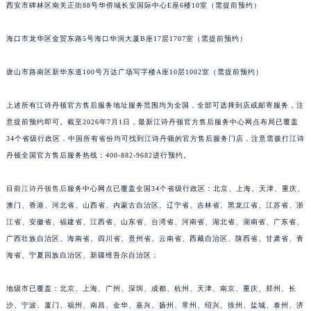
西安市碑林区南关正街88号华侨城长安国际中心E座6楼10室（需提前预约）
安徽省淮北市相山区淮海路江诗丹顿售后服务中心（需提前预约）
安徽省淮南市田家庵区国庆中路江诗丹顿售后服务中心（需提前预约）
海口市龙华区金贸东路5号海口华润大厦B座17层1707室（需提前预约）
安徽省黄山市屯溪区黄山西路江诗丹顿售后服务中心（需提前预约）
安徽省六安市金安区解放中路江诗丹顿售后服务中心（需提前预约）
唐山市路南区新华东道100号万达广场写字楼A座10层1002室（需提前预约）
安徽省马鞍山市雨山区湖南西路江诗丹顿售后服务中心（需提前预约）
上述所有江诗丹顿官方售后服务地址服务范围均为全国，全部可选择到店或邮寄服务，注
安徽省宿州市埇桥区人民中路江诗丹顿售后服务中心（需提前预约）
意提前预约即可。截至2026年7月1日，最新江诗丹顿官方售后服务中心网点布局已覆盖
安徽省铜陵市铜官区石城大道江诗丹顿售后服务中心（需提前预约）
34个省级行政区，中国所有省份均可找到江诗丹顿的官方售后服务门店，注意需拨打江诗
安徽省芜湖市镜湖区中山路步行街江诗丹顿售后服务中心（需提前预约）
丹顿全国官方售后服务热线：400-882-9682进行预约。
安徽省宣城市宣州区叠嶂西路江诗丹顿售后服务中心（需提前预约）
福建省龙岩市新罗区九一南路江诗丹顿售后服务中心（需提前预约）
目前
江诗丹顿售后
服务中心网点已覆盖全国34个省级行政区：北京、上海、天津、重庆、
澳门、香港、河北省、山西省、内蒙古自治区、辽宁省、吉林省、黑龙江省、江苏省、浙
福建省南平市建阳区人民西路江诗丹顿售后服务中心（需提前预约）
江省、安徽省、福建省、江西省、山东省、台湾省、河南省、湖北省、湖南省、广东省、
福建省宁德市蕉城区天湖东路江诗丹顿售后服务中心（需提前预约）
广西壮族自治区、海南省、四川省、贵州省、云南省、西藏自治区、陕西省、甘肃省、青
福建省莆田市城厢区霞林街道荔华东大道江诗丹顿售后服务中心（需提前预约）
海省、宁夏回族自治区、新疆维吾尔自治区；
福建省三明市三元区东乾二路江诗丹顿售后服务中心（需提前预约）
福建省漳州市龙文区步港路江诗丹顿售后服务中心（需提前预约）
地级市已覆盖：北京、上海、广州、深圳、成都、杭州、天津、南京、重庆、郑州、长
江苏省常州市新北区龙锦路1590号现代传媒中心5号楼10层1008室江诗丹顿售后服务中心（需提前预约）
沙、宁波、厦门、福州、南昌、金华、嘉兴、扬州、常州、绍兴、徐州、盐城、泰州、济