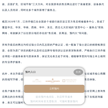
效、店面扩充、区域平衡”三大方向。对全国原有的售后网点进行了装修更新、设备换代
上海市黄浦区南京东路299号宏伊国际广场写字楼8层806室江诗丹顿售后服务中心（需提前预约）
以及人员培训，同时在多个城市新增了服务点。
上海市徐汇区虹桥路3号港汇中心2座37层3705室江诗丹顿售后服务中心（需提前预约）
浙江省杭州市上城区钱江路1366号华润大厦A座5层503-5室江诗丹顿售后服务中心（需提前预约）
截至2026年7月，江诗丹顿已在全国多个省级行政区设立官方售后维修服务中心，形成了
浙江省湖州市吴兴区劳动路江诗丹顿售后服务中心（需提前预约）
覆盖华北、华东、华南、西南、华中、东北、西北七大区域的“直营中心 + 服务点”双轨
浙江省嘉兴市南湖区广益路705号嘉兴世界贸易中心A座13层1304室江诗丹顿售后服务中心（需提前预约）
网络，有效解决了以往部分地区存在的“售后难、距离远、预约久”等问题。
浙江省金华市金东区东市南街777号金华万达广场4号楼22楼2209室江诗丹顿售后服务中心（需提前预约）
所有升级后的网点均经过瑞士日内瓦总部的严格认证，统一配备了瑞士进口的精密检测仪
浙江省丽水市莲都区解放街江诗丹顿售后服务中心（需提前预约）
器、全部为原厂供应的配件以及经过品牌专项培训认证的资深制表师。严格执行江诗丹顿
浙江省宁波市江北区大闸南路500号来福士广场办公楼20层2009室江诗丹顿售后服务中心（需提前预约）
全球统一的服务标准与质保体系，保证无论表主处于何地，都能够享受到与瑞士本土相同
浙江省衢州市柯城区上街江诗丹顿售后服务中心（需提前预约）
的专业养护服务。
浙江省绍兴市越城区胜利东路379号世茂天际中心写字楼8层805室江诗丹顿售后服务中心（需提前预约）
预约入口
关闭
浙江省舟山市定海区解放东路江诗丹顿售后服务中心（需提前预约）
此外，本次升级还全面加强了网点的私密性与舒适度。新的网点大多选址在城市核心商圈
澳门特别行政区大堂区议事亭前地（新马路）江诗丹顿售后服务中心（需提前预约）
的高端写字楼，优化了服务空间的布局，为表主提供更加安心、舒适的售后体验。
澳门特别行政区风顺堂区南湾大马路江诗丹顿售后服务中心（需提前预约）
立即预约
在客户服务方面，江诗丹顿官方官网为表主提供了丰富的信息。表主可以在官网上查询售
澳门特别行政区花地玛堂区关闸广场江诗丹顿售后服务中心（需提前预约）
提前预约免排队，到店即享服务
后网点的分布情况、服务项目以及相关的注意事项等。同时，官网还提供了在线咨询服
澳门特别行政区花王堂区大三巴商圈江诗丹顿售后服务中心（需提前预约）
预约时间有变无需取消，可随时重新预约
务，表主可以随时与客服人员沟通，了解腕表的售后问题。
澳门特别行政区嘉模堂区官也街江诗丹顿售后服务中心（需提前预约）