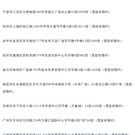
泉州市丰泽区宝洲路729号浦西万达中心写字楼A座7楼709室（需提前预约）
宁波市江北区大闸南路500号来福士广场办公楼20层2009室（需提前预约）
青岛市南区山东路6号华润大厦B座22层04室（需提前预约）
烟台市芝罘区胜利路139号万达金融中心A座907室（需提前预约）
杭州市上城区钱江路1366号华润大厦写字楼A座5层503-5室（需提前预约）
长春市朝阳区西安大路727号中银大厦A座(旺进大厦)18层09室（需提前预约）
贵阳市南明区都司高架桥路33号亨特国际金融中心14楼14D（需提前预约）
金华市金东区东市南街777号金华万达广场写字楼4号楼22层2209室（需提前预约）
昆明市盘龙区北京路928号同德昆明广场写字楼10层06室（需提前预约）
绍兴市越城区胜利东路379号世茂天际中心写字楼8层805室（需提前预约）
石家庄市长安区中山东路39号勒泰中心写字楼B座13层07室（需提前预约）
西安市碑林区南关正街88号华侨城长安国际中心E座6楼10室（需提前预约）
嘉兴市南湖区广益路705号嘉兴世界贸易中心写字楼A座13层1304室（需提前预约）
海口市龙华区金贸东路5号海口华润大厦B座17层1707室（需提前预约）
唐山市路南区新华东道100号万达广场写字楼A座10层1002室（需提前预约）
南昌市红谷滩新区红谷中大道998号绿地双子塔（中央广场）A1座办公楼14层07室（需提
台州市椒江区东海大道1800号腾达中心东1幢20楼2002室（需提前预约）
前预约）
内蒙古自治区呼和浩特市玉泉区大学西街70号华润万象城写字楼（鄂尔多斯大厦）23层2326室（需提前预约）
济南市历下区经十路11111号华润中心写字楼（万象城）15层1508室（需提前预约）
甘肃省兰州市七里河区西津西路16号兰州中心写字楼21层2102室（需提前预约）
重庆市解放碑渝中区民权路28号英利国际金融中心写字楼20层01室（需提前预约）
广州市天河区天河路230号万菱汇国际中心写字楼A塔7层704室（需提前预约）
黑龙江省大庆市萨尔图区会战大街江诗丹顿售后服务中心（需提前预约）
黑龙江省鹤岗市向阳区红军路江诗丹顿售后服务中心（需提前预约）
广州市越秀区环市东路371-375号世界贸易中心大厦南塔写字楼15层07室（需提前预约）