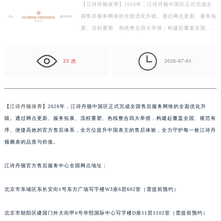
【江诗丹顿保养】2026年，江诗丹顿中国区正式完成全
宁波市江北区大闸南路500号来福士广场办公楼20层2009室（需提前预约）
国售后服务网络的全面优化升级。通过网点更新、服务拓
杭州市上城区钱江路1366号华润大厦写字楼A座5层503-5室（需提前预约）
展、流程重塑、热线整合四大举措，构建起覆盖全国、规
金华市金东区东市南街777号金华万达广场写字楼4号楼22层2209室（需提前预约）
范有序、便捷高效的官方售后体系，全方位提升中国表
绍兴市越城区胜利东路379号世茂天际中心写字楼8层805室（需提前预约）
主…

23 次
2026-07-01
嘉兴市南湖区广益路705号嘉兴世界贸易中心写字楼A座13层1304室（需提前预约）
南昌市红谷滩新区红谷中大道998号绿地双子塔（中央广场）A1座办公楼14层07室（需提前预约）
济南市历下区经十路11111号华润中心写字楼（万象城）15层1508室（需提前预约）
广州市天河区天河路230号万菱汇国际中心写字楼A塔7层704室（需提前预约）
【
江诗丹顿保养
】2026年，江诗丹顿中国区正式完成全国售后服务网络的全面优化升
级。通过网点更新、服务拓展、流程重塑、热线整合四大举措，构建起覆盖全国、规范有
广州市越秀区环市东路371-375号世界贸易中心大厦南塔写字楼15层07室（需提前预约）
序、便捷高效的官方售后体系，全方位提升中国表主的售后体验，全力守护每一枚江诗丹
深圳市罗湖区深南东路5001号华润大厦写字楼17层1701室（需提前预约）
顿腕表的品质与价值。
惠州市惠城区江北文昌一路7号华贸大厦写字楼1座30层05室（需提前预约）
厦门市思明区湖滨东路95号华润大厦写字楼B座11层1104室（需提前预约）
江诗丹顿官方售后服务中心全国网点地址：
福州市鼓楼区五四路128-1号恒力城写字楼15层03室（需提前预约）
成都市锦江区人民东路6号SAC东原中心写字楼24层2406B室（需提前预约）
北京市东城区东长安街1号东方广场写字楼W3座6层602室（需提前预约）
重庆市江北区观音桥步行街2号融恒时代广场写字楼9层902室（需提前预约）
北京市朝阳区建国门外大街甲6号华熙国际中心写字楼D座11层1102室（需提前预约）
长沙市芙蓉区定王台街道建湘路393号世茂环球金融中心写字楼（芙蓉广场）10层13室（需提前预约）