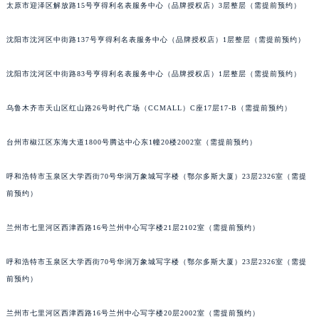
太原市迎泽区解放路15号亨得利名表服务中心（品牌授权店）3层整层（需提前预约）
吉林省通化市东昌区环通乡江南大街江诗丹顿售后服务中心（需提前预约）
吉林省延边市延吉市解放路江诗丹顿售后服务中心（需提前预约）
沈阳市沈河区中街路137号亨得利名表服务中心（品牌授权店）1层整层（需提前预约）
辽宁省鞍山市铁东区站前街江诗丹顿售后服务中心（需提前预约）
辽宁省本溪市平山区胜利路江诗丹顿售后服务中心（需提前预约）
沈阳市沈河区中街路83号亨得利名表服务中心（品牌授权店）1层整层（需提前预约）
辽宁省朝阳市双塔区新华路江诗丹顿售后服务中心（需提前预约）
乌鲁木齐市天山区红山路26号时代广场（CCMALL）C座17层17-B（需提前预约）
辽宁省丹东市振兴区七经街江诗丹顿售后服务中心（需提前预约）
辽宁省抚顺市新抚区东一路江诗丹顿售后服务中心（需提前预约）
台州市椒江区东海大道1800号腾达中心东1幢20楼2002室（需提前预约）
辽宁省阜新市海州区解放大街江诗丹顿售后服务中心（需提前预约）
辽宁省葫芦岛市连山区中央路江诗丹顿售后服务中心（需提前预约）
呼和浩特市玉泉区大学西街70号华润万象城写字楼（鄂尔多斯大厦）23层2326室（需提
辽宁省锦州市古塔区中央大街江诗丹顿售后服务中心（需提前预约）
前预约）
辽宁省辽阳市白塔区新运大街江诗丹顿售后服务中心（需提前预约）
兰州市七里河区西津西路16号兰州中心写字楼21层2102室（需提前预约）
辽宁省盘锦市兴隆台区石油大街江诗丹顿售后服务中心（需提前预约）
辽宁省铁岭市银州区南马路江诗丹顿售后服务中心（需提前预约）
呼和浩特市玉泉区大学西街70号华润万象城写字楼（鄂尔多斯大厦）23层2326室（需提
辽宁省营口市站前区市府路与渤海大街交叉口江诗丹顿售后服务中心（需提前预约）
前预约）
辽宁省沈阳市沈河区中街路137号亨得利名表维修授权店1楼江诗丹顿售后服务中心（需提前预约）
辽宁省沈阳市沈河区中街路83号亨得利名表维修授权店1楼江诗丹顿售后服务中心（需提前预约）
兰州市七里河区西津西路16号兰州中心写字楼20层2002室（需提前预约）