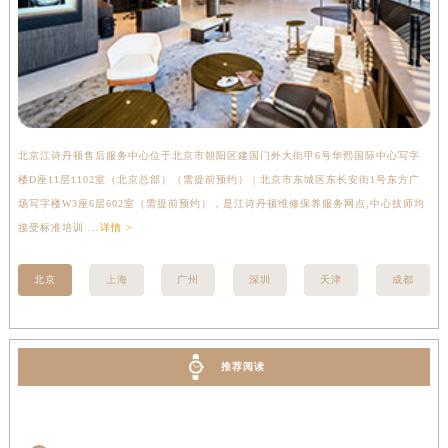
甘肃省临夏市城南街道团结路江诗丹顿售后服务中心（需提前预约）
甘肃省陇南市武都区人民路江诗丹顿售后服务中心（需提前预约）
甘肃省平凉市崆峒区西大街江诗丹顿售后服务中心（需提前预约）
甘肃省庆阳市西峰区南大街江诗丹顿售后服务中心（需提前预约）
甘肃省天水市秦州区民主路江诗丹顿售后服务中心（需提前预约）
北京江诗丹顿售后服务中心位于北京市朝阳区建国门外大街甲6号华熙国际中心写字
上
甘肃省武威市凉州区迎宾路江诗丹顿售后服务中心（需提前预约）
楼D座11层1102室（北京总部）（需提前预约） | 北京市东城区东长安街1号东方广
室
甘肃省张掖市甘州区民乐北路江诗丹顿售后服务中心（需提前预约）
场写字楼W3座6层602室（需提前预约），是江诗丹顿维修保养服务网点,中心技师均
提
宁夏回族自治区固原市原州区文化街江诗丹顿售后服务中心（需提前预约）
接受标准培训....
详情 >
宁夏回族自治区石嘴山市大武口区贺兰山路江诗丹顿售后服务中心（需提前预约）
宁夏回族自治区吴忠市利通区开元大道江诗丹顿售后服务中心（需提前预约）
北京
上海
广州
深圳
天津
成都
宁夏回族自治区银川市兴庆区新华东路97号新百中心C馆一层C1-18号商铺江诗丹顿售后服务中心（需提前预约）
宁夏回族自治区中卫市沙坡头区鼓楼东街江诗丹顿售后服务中心（需提前预约）
青海省果洛藏族自治州玛沁县团结路江诗丹顿售后服务中心（需提前预约）
推荐阅读
青海省海北藏族自治州海晏县将军路江诗丹顿售后服务中心（需提前预约）
青海省海东市乐都区滨河路江诗丹顿售后服务中心（需提前预约）
青海省海南藏族自治州共和县青海湖大街江诗丹顿售后服务中心（需提前预约）