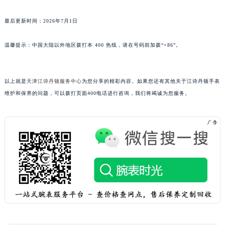
广西壮族自治区钦州市钦南区金海湾东大街江诗丹顿售后服务中心（需提前预约）
最后更新时间：2026年7月1日
广西壮族自治区梧州市万秀区龙湖镇高旺路江诗丹顿售后服务中心（需提前预约）
广西壮族自治区玉林市玉州区金玉路江诗丹顿售后服务中心（需提前预约）
温馨提示：中国大陆以外地区拨打本 400 热线，请在号码前加拨“+86”。
海南省儋州市儋州市那大镇兰洋北路江诗丹顿售后服务中心（需提前预约）
海南省东方市八所镇解放西路江诗丹顿售后服务中心（需提前预约）
海南省琼海市嘉积镇东风路江诗丹顿售后服务中心（需提前预约）
以上就是
天津江诗丹顿服务中心
为您分享的精彩内容。如果您还有其他关于江诗丹顿手表
维护和保养的问题，可以拨打页面400电话进行咨询，我们将竭诚为您服务。
海南省三沙市西沙区西沙群岛永兴岛北京路江诗丹顿售后服务中心（需提前预约）
海南省三亚市吉阳区迎宾路江诗丹顿售后服务中心（需提前预约）
海南省万宁市万城镇解放路江诗丹顿售后服务中心（需提前预约）
海南省文昌市文城镇教育东路江诗丹顿售后服务中心（需提前预约）
海南省五指山市通什镇三月三大道江诗丹顿售后服务中心（需提前预约）
香港特别行政区尖沙咀区油尖旺区广东道江诗丹顿售后服务中心（需提前预约）
香港特别行政区金钟区中西区金钟道江诗丹顿售后服务中心（需提前预约）
香港特别行政区九龙区油尖旺区弥敦道江诗丹顿售后服务中心（需提前预约）
香港特别行政区铜锣湾区湾仔区轩尼诗道江诗丹顿售后服务中心（需提前预约）
河南省安阳市文峰区解放大道江诗丹顿售后服务中心（需提前预约）