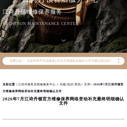
江诗丹顿维修保养服务
2026年8月江诗丹顿中国区售后服务网络优化升级公告
2026年8月江诗丹顿全国官方售后客户服务热线：400-882-9682
VACHERON MAINTENANCE CENTER
江诗丹顿官方全国统一服务热线400-882-9682，服务覆盖中国大陆、香港、澳门、台湾全部区域（非大陆需加拨“+86”）
2026年8月江诗丹顿售后服务中心最新网点地址：
北京市朝阳区建国门外大街甲6号华熙国际中心写字楼D座11层1102室（北京总部）（需提前预约）
北京市东城区东长安街1号东方广场写字楼W3座6层602室（需提前预约）
▲
官网公告>
天津市和平区赤峰道136号天津国际金融中心写字楼26层2603室（需提前预约）
▼
上海市徐汇区虹桥路3号港汇中心写字楼2座37层3705室（需提前预约）
上海市黄浦区南京东路299号宏伊国际广场写字楼8层806室（需提前预约）
当前位置：
江诗丹顿售后维修服务中心
>
问题/知识/资讯
>
天津
> 2026年7月江诗丹顿官
南京市秦淮区中山南路1号（新街口）南京中心写字楼22层C1-1室（需提前预约）
方维修保养网络变动补充最终明细确认文件
常州市新北区龙锦路1590号现代传媒中心写字楼5号楼10层1008室（需提前预约）
2026年7月江诗丹顿官方维修保养网络变动补充最终明细确认
徐州市鼓楼区淮海东路29号苏宁广场IFC国际金融中心写字楼35层3508室（需提前预约）
文件
扬州市邗江区国展路29号星耀天地写字楼1号楼18层1803室（需提前预约）
盐城市盐都区世纪大道5号盐城金融城写字楼1号楼16层1604室（需提前预约）
泰州市海陵区永定东路399号置地商务中心东塔写字楼（华润万象城）17层1706室（需提前预约）