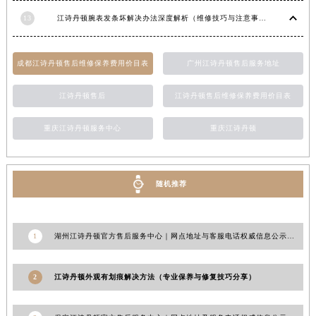
新疆维吾尔自治区奎屯市团结西街江诗丹顿售后服务中心（需提前预约）
13
江诗丹顿腕表发条坏解决办法深度解析（维修技巧与注意事项）
新疆维吾尔自治区昆玉市昆泉街江诗丹顿售后服务中心（需提前预约）
新疆维吾尔自治区沙湾市三道河子镇世纪大道南路江诗丹顿售后服务中心（需提前预约）
成都江诗丹顿售后维修保养费用价目表
广州江诗丹顿售后服务地址
新疆维吾尔自治区石河子市北二路江诗丹顿售后服务中心（需提前预约）
新疆维吾尔自治区双河市光明路江诗丹顿售后服务中心（需提前预约）
江诗丹顿售后
江诗丹顿售后维修保养费用价目表
新疆维吾尔自治区塔城市塔城地区闻琴路江诗丹顿售后服务中心（需提前预约）
重庆江诗丹顿服务中心
重庆江诗丹顿
新疆维吾尔自治区铁门关市兴疆路江诗丹顿售后服务中心（需提前预约）
新疆维吾尔自治区图木舒克市图木舒克市中兴街江诗丹顿售后服务中心（需提前预约）
新疆维吾尔自治区吐鲁番市高昌区文化中路文化中路江诗丹顿售后服务中心（需提前预约）
随机推荐
新疆维吾尔自治区乌苏市乌鲁木齐北路江诗丹顿售后服务中心（需提前预约）
新疆维吾尔自治区五家渠市长征西街江诗丹顿售后服务中心（需提前预约）
新疆维吾尔自治区新星市东风路江诗丹顿售后服务中心（需提前预约）
1
湖州江诗丹顿官方售后服务中心｜网点地址与客服电话权威信息公示（2026年7月更新）
新疆维吾尔自治区伊宁市解放西路江诗丹顿售后服务中心（需提前预约）
贵州省安顺市西秀区中华南路江诗丹顿售后服务中心（需提前预约）
2
江诗丹顿外观有划痕解决方法（专业保养与修复技巧分享）
贵州省毕节市七星关区松山路江诗丹顿售后服务中心（需提前预约）
贵州省六盘水市钟山区钟山大道江诗丹顿售后服务中心（需提前预约）