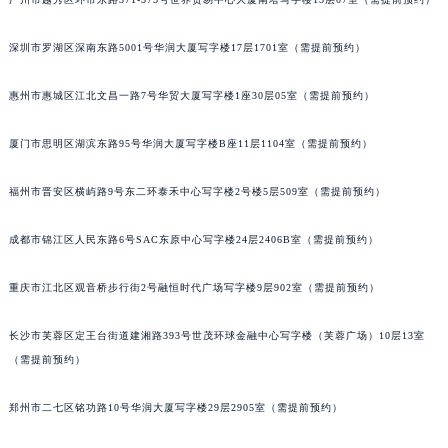
黑龙江省黑河市爱辉区中央街江诗丹顿售后服务中心（需提前预约）
黑龙江省鸡西市鸡冠区红军路江诗丹顿售后服务中心（需提前预约）
深圳市罗湖区深南东路5001号华润大厦写字楼17层1701室（需提前预约）
黑龙江省佳木斯市向阳区长安路江诗丹顿售后服务中心（需提前预约）
惠州市惠城区江北文昌一路7号华贸大厦写字楼1座30层05室（需提前预约）
黑龙江省牡丹江市东安区太平路江诗丹顿售后服务中心（需提前预约）
黑龙江省七台河市桃山区大同街江诗丹顿售后服务中心（需提前预约）
厦门市思明区湖滨东路95号华润大厦写字楼B座11层1104室（需提前预约）
黑龙江省齐齐哈尔市龙沙区龙华路江诗丹顿售后服务中心（需提前预约）
黑龙江省双鸭山市尖山区新兴大街江诗丹顿售后服务中心（需提前预约）
福州市晋安区横屿路9号东二环泰禾中心写字楼2号楼5层509室（需提前预约）
黑龙江省绥化市北林区新华街与康庄路交叉口江诗丹顿售后服务中心（需提前预约）
成都市锦江区人民东路6号SAC东原中心写字楼24层2406B室（需提前预约）
黑龙江省伊春市伊美区通河路江诗丹顿售后服务中心（需提前预约）
吉林省白城市洮北区明仁南街江诗丹顿售后服务中心（需提前预约）
重庆市江北区观音桥步行街2号融恒时代广场写字楼9层902室（需提前预约）
吉林省白山市浑江区浑江大街江诗丹顿售后服务中心（需提前预约）
吉林省吉林市船营区河南街江诗丹顿售后服务中心（需提前预约）
长沙市芙蓉区定王台街道建湘路393号世茂环球金融中心写字楼（芙蓉广场）10层13室
吉林省辽源市龙山区人民大街江诗丹顿售后服务中心（需提前预约）
（需提前预约）
吉林省梅河口市新华街道梅河大街江诗丹顿售后服务中心（需提前预约）
郑州市二七区铭功路10号华润大厦写字楼29层2905室（需提前预约）
吉林省四平市铁东区紫气大路与南九经街交汇处江诗丹顿售后服务中心（需提前预约）
吉林省松原市宁江区五环大街江诗丹顿售后服务中心（需提前预约）