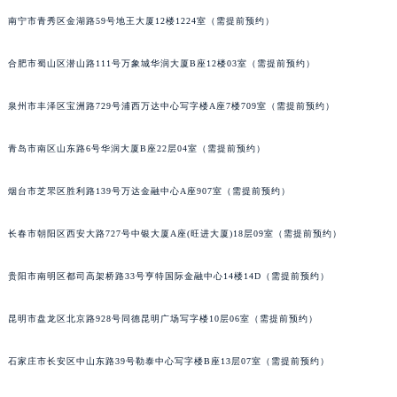
山西省晋中市榆次区顺城街江诗丹顿售后服务中心（需提前预约）
南宁市青秀区金湖路59号地王大厦12楼1224室（需提前预约）
山西省临汾市尧都区解放路江诗丹顿售后服务中心（需提前预约）
合肥市蜀山区潜山路111号万象城华润大厦B座12楼03室（需提前预约）
山西省吕梁市离石区永宁中路与建设街交叉口江诗丹顿售后服务中心（需提前预约）
山西省朔州市朔城区怡西路与鄯阳西街交汇处江诗丹顿售后服务中心（需提前预约）
泉州市丰泽区宝洲路729号浦西万达中心写字楼A座7楼709室（需提前预约）
山西省忻州市忻府区和平东街与七一南路交叉口江诗丹顿售后服务中心（需提前预约）
山西省阳泉市郊区平阳东街与新城大道交叉口江诗丹顿售后服务中心（需提前预约）
青岛市南区山东路6号华润大厦B座22层04室（需提前预约）
山西省运城市盐湖区河东街江诗丹顿售后服务中心（需提前预约）
山西省长治市潞州区英雄中路江诗丹顿售后服务中心（需提前预约）
烟台市芝罘区胜利路139号万达金融中心A座907室（需提前预约）
山西省太原市迎泽区迎泽街道解放路15号亨得利名表维修授权店3楼江诗丹顿售后服务中心（需提前预约）
长春市朝阳区西安大路727号中银大厦A座(旺进大厦)18层09室（需提前预约）
天津市和平区赤峰道136号天津国际金融中心26层2603室江诗丹顿售后服务中心（需提前预约）
安徽省安庆市迎江区人民路江诗丹顿售后服务中心（需提前预约）
贵阳市南明区都司高架桥路33号亨特国际金融中心14楼14D（需提前预约）
安徽省蚌埠市蚌山区淮河路江诗丹顿售后服务中心（需提前预约）
安徽省亳州市谯城区魏武大道江诗丹顿售后服务中心（需提前预约）
昆明市盘龙区北京路928号同德昆明广场写字楼10层06室（需提前预约）
安徽省池州市贵池区长江路江诗丹顿售后服务中心（需提前预约）
石家庄市长安区中山东路39号勒泰中心写字楼B座13层07室（需提前预约）
安徽省滁州市琅琊区南谯北路江诗丹顿售后服务中心（需提前预约）
安徽省阜阳市颍州区颍州北路江诗丹顿售后服务中心（需提前预约）