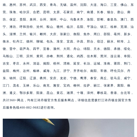
南、惠州、苏州、武汉、西安、青岛、无锡、温州、沈阳、大连、海口、三亚、佛山、东
江苏省淮安市清江浦区淮海北路江诗丹顿售后服务中心（需提前预约）
莞、珠海、哈尔滨、合肥、昆明、太原、石家庄、南宁、南通、长春、烟台、唐山、廊
江苏省连云港市海州区通灌北路江诗丹顿售后服务中心（需提前预约）
坊、保定、贵阳、泉州、台州、湖州、中山、乌鲁木齐、洛阳、邯郸、秦皇岛、澳门、西
江苏省南京市秦淮区中山南路1号南京中心22层22-C1-C3室江诗丹顿售后服务中心（需提前预约）
宁、潍坊、呼和浩特、沧州、鞍山、赣州、临沂、岳阳、平顶山、镇江、桂林、芜湖、汕
江苏省宿迁市宿城区西湖路江诗丹顿售后服务中心（需提前预约）
头、淄博、兰州、银川、郴州、大庆、张家口、衡阳、焦作、周口、邵阳、亳州、新乡、
江苏省泰州市海陵区永定东路399号置地商务中心东塔（华润万象城）17层1706室江诗丹顿售后服务中心（需提前预约）
衡水、牡丹江、德州、聊城、包头、淮安、宜昌、许昌、邢台、宿迁、丽水、蚌埠、上
江苏省徐州市鼓楼区淮海东路29号苏宁广场IFC国际金融中心35层3508室江诗丹顿售后服务中心（需提前预约）
饶、晋中、葫芦岛、四平、宜春、滁州、大同、舟山、绵阳、天水、德阳、承德、绥化、
马鞍山、三明、滨州、黄冈、赤峰、荆州、通化、鸡西、佳木斯、黑河、连云港、阜阳、
江苏省盐城市盐都区世纪大道5号盐城金融城写字楼1号楼16层1604室江诗丹顿售后服务中心（需提前预约）
吉安、枣庄、永州、清远、揭阳、梧州、渭南、延安、长治、运城、淮南、莆田、荆门、
江苏省扬州市邗江区国展路29号星耀天地写字楼1号楼18层1803室江诗丹顿售后服务中心（需提前预约）
益阳、梅州、达州、榆林、威海、九江、济宁、齐齐哈尔、南阳、常德、呼伦贝尔、丹
江苏省镇江市京口区中山东路江诗丹顿售后服务中心（需提前预约）
东、锦州、辽阳、辽源、衢州、安庆、龙岩、宁德、鹰潭、泰安、商丘、驻马店、咸宁、
江西省抚州市临川区赣东大道江诗丹顿售后服务中心（需提前预约）
江门、茂名、玉林、乐山、南充、雅安、宝鸡、柳州、拉萨、丽江、张家界、襄阳、株
江西省赣州市章贡区文清路江诗丹顿售后服务中心（需提前预约）
洲、遵义、鄂尔多斯、阳泉、昆山、黄石、湘潭、十堰、漳州、攀枝花、香港、台北等，
江西省吉安市吉州区井冈山大道江诗丹顿售后服务中心（需提前预约）
共计360+网点，均有江诗丹顿官方售后服务网点，详细信息需拨打江诗丹顿全国官方售
后服务热线400-882-9682进行咨询。
江西省景德镇市珠山区珠山中路江诗丹顿售后服务中心（需提前预约）
江西省九江市浔阳区浔阳路江诗丹顿售后服务中心（需提前预约）
江西省南昌市红谷滩新区红谷中大道998号绿地双子塔（中央广场）A1座办公楼14层1407室江诗丹顿售后服务中心（需提前预约）
江西省萍乡市安源区萍安北大道与康庄路交叉口江诗丹顿售后服务中心（需提前预约）