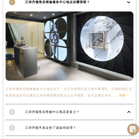
1
江诗丹顿售后维修服务中心地点在哪里呢？
青海省海西蒙古族藏族自治州德令哈市柴达木路江诗丹顿售后服务中心（需提前预约）
青海省黄南藏族自治州同仁市德合隆路江诗丹顿售后服务中心（需提前预约）
青海省西宁市城西区海湖新区西关大道江诗丹顿售后服务中心（需提前预约）
青海省玉树藏族自治州结古镇胜利路江诗丹顿售后服务中心（需提前预约）
陕西省安康市汉滨区金州路江诗丹顿售后服务中心（需提前预约）
陕西省宝鸡市渭滨区经二路江诗丹顿售后服务中心（需提前预约）
陕西省汉中市汉台区北大街江诗丹顿售后服务中心（需提前预约）
陕西省商洛市商州区州城街江诗丹顿售后服务中心（需提前预约）
陕西省铜川市王益区红旗街江诗丹顿售后服务中心（需提前预约）
陕西省渭南市临渭区东风大街江诗丹顿售后服务中心（需提前预约）
江诗丹顿售后维修服务中心地点位于：北京市朝阳区及上海市黄浦区。详细的地址与
陕西省咸阳市秦都区沣西新城统一西路与白马河路交汇处江诗丹顿售后服务中心（需提前预约）
联系电话您可以通过江诗丹顿官网或官方公众号获取，也可以拨打本站......
详情 >
陕西省延安市宝塔区中心街江诗丹顿售后服务中心（需提前预约）
陕西省榆林市榆阳区长兴路江诗丹顿售后服务中心（需提前预约）
2
江诗丹顿售后维修中心电话是多少？
新疆维吾尔自治区阿克苏市东大街江诗丹顿售后服务中心（需提前预约）

新疆维吾尔自治区阿拉尔市胜利大道江诗丹顿售后服务中心（需提前预约）
3
江诗丹顿手表走快了该如何处理？
新疆维吾尔自治区阿拉山口市友好路江诗丹顿售后服务中心（需提前预约）