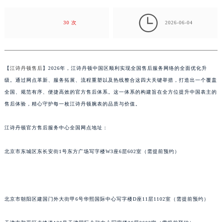
覆盖全国、规范有序、便捷高效的官方售后体系。这一
金华市金东区东市南街777号金华万达广场写字楼4号楼22层2209室（需提前预约）
体…

30 次
2026-06-04
绍兴市越城区胜利东路379号世茂天际中心写字楼8层805室（需提前预约）
嘉兴市南湖区广益路705号嘉兴世界贸易中心写字楼A座13层1304室（需提前预约）
南昌市红谷滩新区红谷中大道998号绿地双子塔（中央广场）A1座办公楼14层07室（需提前预约）
济南市历下区经十路11111号华润中心写字楼（万象城）15层1508室（需提前预约）
【
江诗丹顿售后
】2026年，江诗丹顿中国区顺利实现全国售后服务网络的全面优化升
广州市天河区天河路230号万菱汇国际中心写字楼A塔7层704室（需提前预约）
级。通过网点革新、服务拓展、流程重塑以及热线整合这四大关键举措，打造出一个覆盖
全国、规范有序、便捷高效的官方售后体系。这一体系的构建旨在全方位提升中国表主的
广州市越秀区环市东路371-375号世界贸易中心大厦南塔写字楼15层07室（需提前预约）
售后体验，精心守护每一枚江诗丹顿腕表的品质与价值。
深圳市罗湖区深南东路5001号华润大厦写字楼17层1701室（需提前预约）
惠州市惠城区江北文昌一路7号华贸大厦写字楼1座30层05室（需提前预约）
江诗丹顿官方售后服务中心全国网点地址：
厦门市思明区湖滨东路95号华润大厦写字楼B座11层1104室（需提前预约）
福州市鼓楼区五四路128-1号恒力城写字楼15层03室（需提前预约）
北京市东城区东长安街1号东方广场写字楼W3座6层602室（需提前预约）
成都市锦江区人民东路6号SAC东原中心写字楼24层2406B室（需提前预约）
重庆市江北区观音桥步行街2号融恒时代广场写字楼9层902室（需提前预约）
长沙市芙蓉区定王台街道建湘路393号世茂环球金融中心写字楼（芙蓉广场）10层13室（需提前预约）
北京市朝阳区建国门外大街甲6号华熙国际中心写字楼D座11层1102室（需提前预约）
郑州市二七区铭功路10号华润大厦写字楼29层2905室（需提前预约）
太原市迎泽区解放路15号亨得利名表服务中心（品牌授权店）3层整层（需提前预约）