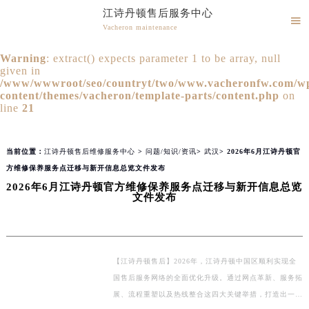
江诗丹顿售后服务中心
2026年8月江诗丹顿全国官方售后客户服务热线：400-882-9682
▲

官网公告>
▼
Vacheron maintenance
江诗丹顿官方全国统一服务热线400-882-9682，服务覆盖中国大陆、香港、澳门、台湾全部区域（非大陆需加拨“+86”）
江诗丹顿售后维修服务中心竭诚为您服务！
2026年8月江诗丹顿售后服务中心最新网点地址：
Warning
: extract() expects parameter 1 to be array, null
given in
北京市朝阳区建国门外大街甲6号华熙国际中心写字楼D座11层1102室（北京总部）（需提前预约）
/www/wwwroot/seo/countryt/two/www.vacheronfw.com/w
北京市东城区东长安街1号东方广场写字楼W3座6层602室（需提前预约）
content/themes/vacheron/template-parts/content.php
on
line
21
天津市和平区赤峰道136号天津国际金融中心写字楼26层2603室（需提前预约）
上海市徐汇区虹桥路3号港汇中心写字楼2座37层3705室（需提前预约）
上海市黄浦区南京东路299号宏伊国际广场写字楼8层806室（需提前预约）
当前位置：
江诗丹顿售后维修服务中心
>
问题/知识/资讯
>
武汉
> 2026年6月江诗丹顿官
南京市秦淮区中山南路1号（新街口）南京中心写字楼22层C1-1室（需提前预约）
方维修保养服务点迁移与新开信息总览文件发布
2026年6月江诗丹顿官方维修保养服务点迁移与新开信息总览
常州市新北区龙锦路1590号现代传媒中心写字楼5号楼10层1008室（需提前预约）
文件发布
徐州市鼓楼区淮海东路29号苏宁广场IFC国际金融中心写字楼35层3508室（需提前预约）
扬州市邗江区国展路29号星耀天地写字楼1号楼18层1803室（需提前预约）
盐城市盐都区世纪大道5号盐城金融城写字楼1号楼16层1604室（需提前预约）
【江诗丹顿售后】2026年，江诗丹顿中国区顺利实现全
泰州市海陵区永定东路399号置地商务中心东塔写字楼（华润万象城）17层1706室（需提前预约）
国售后服务网络的全面优化升级。通过网点革新、服务拓
宁波市江北区大闸南路500号来福士广场办公楼20层2009室（需提前预约）
展、流程重塑以及热线整合这四大关键举措，打造出一个
杭州市上城区钱江路1366号华润大厦写字楼A座5层503-5室（需提前预约）