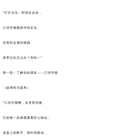
重庆市江北区观音桥步行街2号融恒时代广场写字楼9层902室（需提前预约）
“叮叮当当，时间在走动，
长沙市芙蓉区定王台街道建湘路393号世茂环球金融中心写字楼（芙蓉广场）10层13室（需提前预约）
郑州市二七区铭功路10号华润大厦写字楼29层2905室（需提前预约）
江诗丹顿腕表伴你左右。
太原市迎泽区解放路15号亨得利名表服务中心（品牌授权店）3层整层（需提前预约）
沈阳市沈河区中街路137号亨得利名表服务中心（品牌授权店）1层整层（需提前预约）
但有时会遇到难题，
沈阳市沈河区中街路83号亨得利名表服务中心（品牌授权店）1层整层（需提前预约）
表带过长怎么办？别怕！”
乌鲁木齐市天山区红山路26号时代广场（CCMALL）C座17层17-B（需提前预约）
温州市鹿城区锦绣路1067号置信广场10层1015室（需提前预约）
第一段：了解你的朋友——江诗丹顿
哈尔滨市道里区友谊西路600号富力中心T2座写字楼29层03室（需提前预约）
大连市中山区人民路15号国际金融大厦7层G室（需提前预约）
（旋律转为柔和）
佛山市禅城区季华五路57号万科金融中心C座12层1205室（需提前预约）
东莞市东城街道鸿福东路1号民盈国贸中心T1写字楼9层907室（需提前预约）
“江诗丹顿啊，名贵而优雅，
无锡市梁溪区人民中路139号恒隆广场写字楼1座11层1104室（需提前预约）
它的每一处都透露着匠心独运。
南通市崇川区工农路57号圆融广场写字楼16层1603室（需提前预约）
苏州市苏州工业园区星港街199号苏州中心办公楼C座22层08室（需提前预约）
表盘上的数字、指针的跳动，
武汉市江汉区解放大道686号世界贸易大厦38层09室（需提前预约）