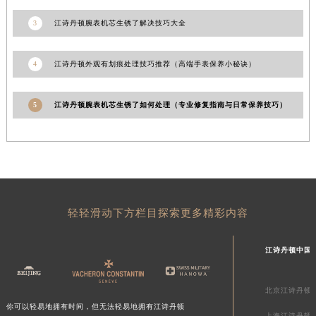
香港特别行政区铜锣湾区湾仔区轩尼诗道江诗丹顿售后服务中心（需提前预约）
3
江诗丹顿腕表机芯生锈了解决技巧大全
河南省安阳市文峰区解放大道江诗丹顿售后服务中心（需提前预约）
河南省鹤壁市淇滨区九州路江诗丹顿售后服务中心（需提前预约）
4
江诗丹顿外观有划痕处理技巧推荐（高端手表保养小秘诀）
河南省济源市沁园街道济水大道江诗丹顿售后服务中心（需提前预约）
河南省焦作市解放区解放路江诗丹顿售后服务中心（需提前预约）
5
江诗丹顿腕表机芯生锈了如何处理（专业修复指南与日常保养技巧）
河南省开封市鼓楼区中山路江诗丹顿售后服务中心（需提前预约）
河南省洛阳市西工区中州中路与解放路交叉口江诗丹顿售后服务中心（需提前预约）
河南省漯河市源汇区交通路江诗丹顿售后服务中心（需提前预约）
河南省南阳市宛城区范蠡东路与南都路交叉口江诗丹顿售后服务中心（需提前预约）
河南省平顶山市卫东区建设路江诗丹顿售后服务中心（需提前预约）
河南省濮阳市大华龙区开州路绿城路交叉口江诗丹顿售后服务中心（需提前预约）
轻轻滑动下方栏目探索更多精彩内容
河南省三门峡市湖滨区和平路江诗丹顿售后服务中心（需提前预约）
江诗丹顿中国
河南省商丘市梁园区神火大道江诗丹顿售后服务中心（需提前预约）
河南省新乡市红旗区人民路江诗丹顿售后服务中心（需提前预约）
河南省信阳市浉河区东方红大道江诗丹顿售后服务中心（需提前预约）
北京江诗丹顿
你可以轻易地拥有时间，但无法轻易地拥有江诗丹顿
河南省许昌市魏都区建安大道与八龙路交叉口江诗丹顿售后服务中心（需提前预约）
上海江诗丹顿