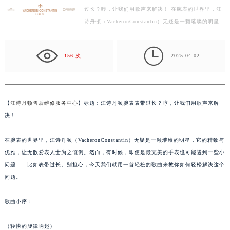
过长？哼，让我们用歌声来解决！ 在腕表的世界里，江
盐城市盐都区世纪大道5号盐城金融城写字楼1号楼16层1604室（需提前预约）
诗丹顿（VacheronConstantin）无疑是一颗璀璨的明星，
泰州市海陵区永定东路399号置地商务中心东塔写字楼（华润万象城）17层1706室（需提前预约）
它的精致与优雅，让无数爱表人士为之倾倒。然而，有
宁波市江北区大闸南路500号来福士广场办公楼20层2009室（需提前预约）
时…

杭州市上城区钱江路1366号华润大厦写字楼A座5层503-5室（需提前预约）
156 次
2025-04-02
金华市金东区东市南街777号金华万达广场写字楼4号楼22层2209室（需提前预约）
绍兴市越城区胜利东路379号世茂天际中心写字楼8层805室（需提前预约）
嘉兴市南湖区广益路705号嘉兴世界贸易中心写字楼A座13层1304室（需提前预约）
【
江诗丹顿售后维修服务中心
】标题：江诗丹顿腕表表带过长？哼，让我们用歌声来解
南昌市红谷滩新区红谷中大道998号绿地双子塔（中央广场）A1座办公楼14层07室（需提前预约）
决！
济南市历下区经十路11111号华润中心写字楼（万象城）15层1508室（需提前预约）
广州市天河区天河路230号万菱汇国际中心写字楼A塔7层704室（需提前预约）
在腕表的世界里，江诗丹顿（VacheronConstantin）无疑是一颗璀璨的明星，它的精致与
优雅，让无数爱表人士为之倾倒。然而，有时候，即使是最完美的手表也可能遇到一些小
广州市越秀区环市东路371-375号世界贸易中心大厦南塔写字楼15层07室（需提前预约）
问题——比如表带过长。别担心，今天我们就用一首轻松的歌曲来教你如何轻松解决这个
深圳市罗湖区深南东路5001号华润大厦写字楼17层1701室（需提前预约）
问题。
惠州市惠城区江北文昌一路7号华贸大厦写字楼1座30层05室（需提前预约）
厦门市思明区湖滨东路95号华润大厦写字楼B座11层1104室（需提前预约）
歌曲小序：
福州市鼓楼区五四路128-1号恒力城写字楼15层03室（需提前预约）
成都市锦江区人民东路6号SAC东原中心写字楼24层2406B室（需提前预约）
（轻快的旋律响起）