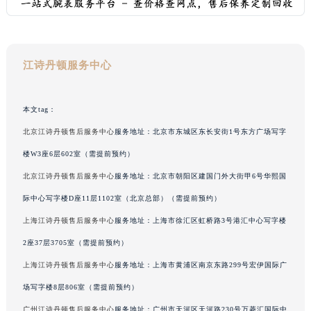
安徽省滁州市琅琊区南谯北路江诗丹顿售后服务中心（需提前预约）
安徽省阜阳市颍州区颍州北路江诗丹顿售后服务中心（需提前预约）
安徽省淮北市相山区淮海路江诗丹顿售后服务中心（需提前预约）
预约入口
关闭
江诗丹顿服务中心
安徽省淮南市田家庵区国庆中路江诗丹顿售后服务中心（需提前预约）
安徽省黄山市屯溪区黄山西路江诗丹顿售后服务中心（需提前预约）
本文tag：
立即预约
安徽省六安市金安区解放中路江诗丹顿售后服务中心（需提前预约）
安徽省马鞍山市雨山区湖南西路江诗丹顿售后服务中心（需提前预约）
北京江诗丹顿售后服务中心
服务地址：北京市东城区东长安街1号东方广场写字
提前预约免排队，到店即享服务
预约时间有变无需取消，可随时重新预约
安徽省宿州市埇桥区人民中路江诗丹顿售后服务中心（需提前预约）
楼W3座6层602室（需提前预约）
安徽省铜陵市铜官区石城大道江诗丹顿售后服务中心（需提前预约）
北京江诗丹顿售后服务中心
服务地址：北京市朝阳区建国门外大街甲6号华熙国
安徽省芜湖市镜湖区中山路步行街江诗丹顿售后服务中心（需提前预约）
际中心写字楼D座11层1102室（北京总部）（需提前预约）
安徽省宣城市宣州区叠嶂西路江诗丹顿售后服务中心（需提前预约）
上海江诗丹顿售后服务中心
服务地址：上海市徐汇区虹桥路3号港汇中心写字楼
福建省龙岩市新罗区九一南路江诗丹顿售后服务中心（需提前预约）
2座37层3705室（需提前预约）
福建省南平市建阳区人民西路江诗丹顿售后服务中心（需提前预约）
上海江诗丹顿售后服务中心
服务地址：上海市黄浦区南京东路299号宏伊国际广
福建省宁德市蕉城区天湖东路江诗丹顿售后服务中心（需提前预约）
福建省莆田市城厢区霞林街道荔华东大道江诗丹顿售后服务中心（需提前预约）
场写字楼8层806室（需提前预约）
福建省三明市三元区东乾二路江诗丹顿售后服务中心（需提前预约）
广州江诗丹顿售后服务中心
服务地址：广州市天河区天河路230号万菱汇国际中