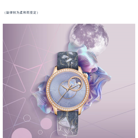
吉林省四平市铁东区紫气大路与南九经街交汇处江诗丹顿售后服务中心（需提前预约）
（旋律转为柔和而坚定）
吉林省松原市宁江区五环大街江诗丹顿售后服务中心（需提前预约）
吉林省通化市东昌区环通乡江南大街江诗丹顿售后服务中心（需提前预约）
吉林省延边市延吉市解放路江诗丹顿售后服务中心（需提前预约）
辽宁省鞍山市铁东区站前街江诗丹顿售后服务中心（需提前预约）
辽宁省本溪市平山区胜利路江诗丹顿售后服务中心（需提前预约）
辽宁省朝阳市双塔区新华路江诗丹顿售后服务中心（需提前预约）
辽宁省丹东市振兴区七经街江诗丹顿售后服务中心（需提前预约）
辽宁省抚顺市新抚区东一路江诗丹顿售后服务中心（需提前预约）
辽宁省阜新市海州区解放大街江诗丹顿售后服务中心（需提前预约）
辽宁省葫芦岛市连山区中央路江诗丹顿售后服务中心（需提前预约）
辽宁省锦州市古塔区中央大街江诗丹顿售后服务中心（需提前预约）
辽宁省辽阳市白塔区新运大街江诗丹顿售后服务中心（需提前预约）
辽宁省盘锦市兴隆台区石油大街江诗丹顿售后服务中心（需提前预约）
辽宁省铁岭市银州区南马路江诗丹顿售后服务中心（需提前预约）
辽宁省营口市站前区市府路与渤海大街交叉口江诗丹顿售后服务中心（需提前预约）