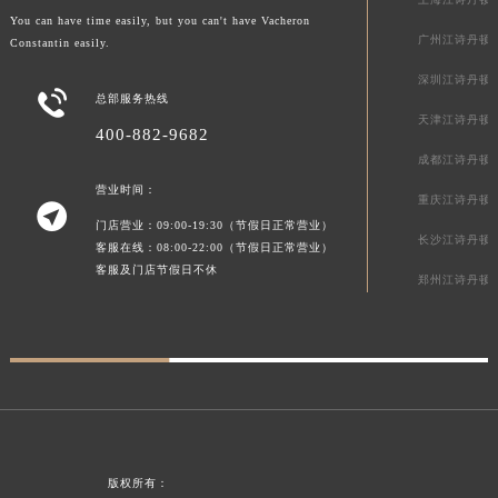
You can have time easily, but you can't have Vacheron
河南省郑州市二七区民主路10号华润大厦29层2905室江诗丹顿售后服务中心（需提前预约）
广州江诗丹顿
Constantin easily.
河南省周口市川汇区七一路江诗丹顿售后服务中心（需提前预约）
深圳江诗丹顿
河南省驻马店市驿城区乐山大道与置地大道交叉口江诗丹顿售后服务中心（需提前预约）

总部服务热线
湖北省鄂州市鄂城区文星大道江诗丹顿售后服务中心（需提前预约）
天津江诗丹顿
400-882-9682
湖北省黄冈市黄州区赤壁大道江诗丹顿售后服务中心（需提前预约）
成都江诗丹顿
湖北省黄石市黄石港区武汉路江诗丹顿售后服务中心（需提前预约）
营业时间：
重庆江诗丹顿

湖北省荆门市东宝中天街步行街江诗丹顿售后服务中心（需提前预约）
门店营业：09:00-19:30（节假日正常营业）
湖北省荆州市荆州区荆中路江诗丹顿售后服务中心（需提前预约）
长沙江诗丹顿
客服在线：08:00-22:00（节假日正常营业）
客服及门店节假日不休
湖北省十堰市茅箭区人民北路江诗丹顿售后服务中心（需提前预约）
郑州江诗丹顿
湖北省随州市曾都区青年路江诗丹顿售后服务中心（需提前预约）
湖北省咸宁市咸安区长安大道江诗丹顿售后服务中心（需提前预约）
湖北省襄阳市樊城区长虹路与人民路交叉口江诗丹顿售后服务中心（需提前预约）
湖北省孝感市孝南区复兴大道江诗丹顿售后服务中心（需提前预约）
湖北省宜昌市西陵区夷陵大道与港窑路江诗丹顿售后服务中心（需提前预约）
湖南省常德市武陵区人民路江诗丹顿售后服务中心（需提前预约）
版权所有：
湖南省郴州市北湖区国庆北路江诗丹顿售后服务中心（需提前预约）