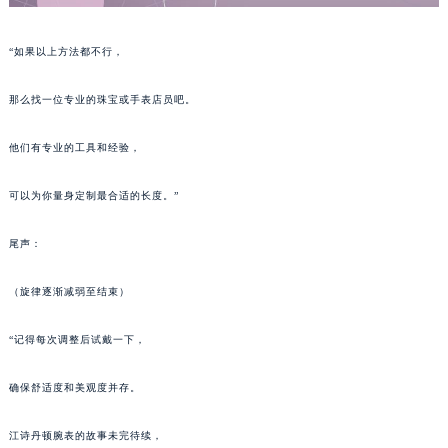
辽宁省沈阳市沈河区中街路137号亨得利名表维修授权店1楼江诗丹顿售后服务中心（需提前预约）
辽宁省沈阳市沈河区中街路83号亨得利名表维修授权店1楼江诗丹顿售后服务中心（需提前预约）
“如果以上方法都不行，
北京市朝阳区建国门外大街甲6号华熙国际中心D座11层1102室江诗丹顿售后服务中心（北京总部）（需提前预约）
那么找一位专业的珠宝或手表店员吧。
北京市东城区东长安街1号王府井东方广场W3座6层602室江诗丹顿售后服务中心（需提前预约）
河北省保定市竞秀区朝阳北大街北国先天下江诗丹顿售后服务中心（需提前预约）
他们有专业的工具和经验，
内蒙古自治区阿拉善盟市左旗土尔扈特大街江诗丹顿售后服务中心（需提前预约）
内蒙古自治区巴彦淖尔市临河区新华街江诗丹顿售后服务中心（需提前预约）
可以为你量身定制最合适的长度。”
内蒙古自治区包头市青山区幸福路甲3号王府井百货名表维修江诗丹顿售后服务中心（需提前预约）
内蒙古自治区赤峰市红山区哈达街江诗丹顿售后服务中心（需提前预约）
尾声：
内蒙古自治区鄂尔多斯市东胜区伊金霍洛街江诗丹顿售后服务中心（需提前预约）
（旋律逐渐减弱至结束）
内蒙古自治区呼伦贝尔市海拉尔区中央街江诗丹顿售后服务中心（需提前预约）
内蒙古自治区通辽市科尔沁区明仁大街江诗丹顿售后服务中心（需提前预约）
“记得每次调整后试戴一下，
内蒙古自治区乌海市海勃湾区人民南路江诗丹顿售后服务中心（需提前预约）
内蒙古自治区乌兰察布市集宁区恩和大街江诗丹顿售后服务中心（需提前预约）
确保舒适度和美观度并存。
内蒙古自治区锡林郭勒盟市锡林浩特市光明街与额尔敦路交叉口江诗丹顿售后服务中心（需提前预约）
江诗丹顿腕表的故事未完待续，
内蒙古自治区兴安盟市乌兰浩特市兴安大街江诗丹顿售后服务中心（需提前预约）