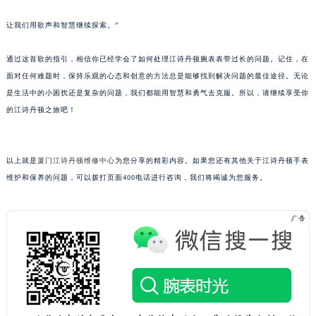
山西省大同市平城区迎宾街江诗丹顿售后服务中心（需提前预约）
让我们用歌声和智慧继续探索。”
山西省晋城市城区黄华街江诗丹顿售后服务中心（需提前预约）
山西省晋中市榆次区顺城街江诗丹顿售后服务中心（需提前预约）
通过这首歌的指引，相信你已经学会了如何处理江诗丹顿腕表表带过长的问题。记住，在
山西省临汾市尧都区解放路江诗丹顿售后服务中心（需提前预约）
面对任何难题时，保持乐观的心态和创意的方法总是能够找到解决问题的最佳途径。无论
山西省吕梁市离石区永宁中路与建设街交叉口江诗丹顿售后服务中心（需提前预约）
是生活中的小困扰还是复杂的问题，我们都能用智慧和勇气去克服。所以，请继续享受你
的江诗丹顿之旅吧！
山西省朔州市朔城区怡西路与鄯阳西街交汇处江诗丹顿售后服务中心（需提前预约）
山西省忻州市忻府区和平东街与七一南路交叉口江诗丹顿售后服务中心（需提前预约）
山西省阳泉市郊区平阳东街与新城大道交叉口江诗丹顿售后服务中心（需提前预约）
以上就是
厦门江诗丹顿维修中心
为您分享的精彩内容。如果您还有其他关于江诗丹顿手表
山西省运城市盐湖区河东街江诗丹顿售后服务中心（需提前预约）
维护和保养的问题，可以拨打页面400电话进行咨询，我们将竭诚为您服务。
山西省长治市潞州区英雄中路江诗丹顿售后服务中心（需提前预约）
山西省太原市迎泽区迎泽街道解放路15号亨得利名表维修授权店3楼江诗丹顿售后服务中心（需提前预约）
天津市和平区赤峰道136号天津国际金融中心26层2603室江诗丹顿售后服务中心（需提前预约）
安徽省安庆市迎江区人民路江诗丹顿售后服务中心（需提前预约）
安徽省蚌埠市蚌山区淮河路江诗丹顿售后服务中心（需提前预约）
安徽省亳州市谯城区魏武大道江诗丹顿售后服务中心（需提前预约）
安徽省池州市贵池区长江路江诗丹顿售后服务中心（需提前预约）