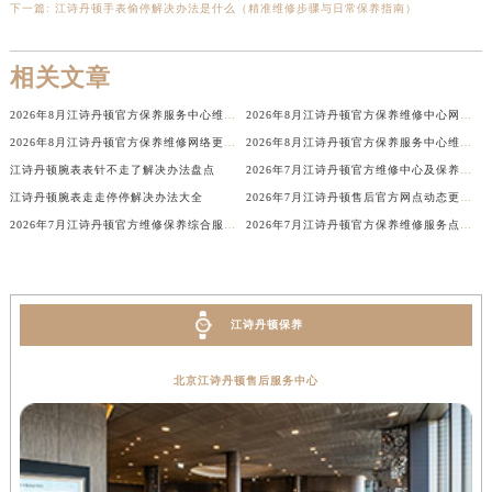
下一篇:
江诗丹顿手表偷停解决办法是什么（精准维修步骤与日常保养指南）
江西省南昌市红谷滩新区红谷中大道998号绿地双子塔（中央广场）A1座办公楼14层1407室江诗丹顿售后服务中心（需提前预约）
江西省萍乡市安源区萍安北大道与康庄路交叉口江诗丹顿售后服务中心（需提前预约）
相关文章
江西省上饶市信州区滨江西路江诗丹顿售后服务中心（需提前预约）
江西省新余市渝水区北湖西路江诗丹顿售后服务中心（需提前预约）
2026年8月江诗丹顿官方保养服务中心维修点搬迁新开补充详情文本
2026年8月江诗丹顿官方保养维修中心网点新增及迁址补充确认发布完毕
2026年8月江诗丹顿官方保养维修网络更新补充版确认内容
2026年8月江诗丹顿官方保养服务中心维修点搬迁新开补充详情文件
江西省宜春市袁州区中山中路江诗丹顿售后服务中心（需提前预约）
江诗丹顿腕表表针不走了解决办法盘点
2026年7月江诗丹顿官方维修中心及保养服务中心最终迁移与增设全览确认版
江西省鹰潭市月湖区胜利东路江诗丹顿售后服务中心（需提前预约）
江诗丹顿腕表走走停停解决办法大全
2026年7月江诗丹顿售后官方网点动态更新（迁址+新设）
山东省德州市德城区东风中路江诗丹顿售后服务中心（需提前预约）
2026年7月江诗丹顿官方维修保养综合服务网络补充调整通知内容
2026年7月江诗丹顿官方保养维修服务点最终迁移与新设网点完整最终版
山东省东营市东营区济南路江诗丹顿售后服务中心（需提前预约）
山东省济南市历下区经十路11111号华润中心写字楼（万象城）15层1508室江诗丹顿售后服务中心（需提前预约）
山东省济宁市任城区太白楼路江诗丹顿售后服务中心（需提前预约）
江诗丹顿保养
山东省莱芜市文化南路8号银座商城名表维修一楼名表维修江诗丹顿售后服务中心（需提前预约）
山东省临沂市兰山区解放路江诗丹顿售后服务中心（需提前预约）
北京江诗丹顿售后服务中心
山东省日照市东港区烟台路江诗丹顿售后服务中心（需提前预约）
山东省泰安市泰山区财源街道泰山大街江诗丹顿售后服务中心（需提前预约）
山东省威海市环翠区新威海路89号振华商厦一楼名表维修江诗丹顿售后服务中心（需提前预约）
山东省潍坊市奎文区东风东街江诗丹顿售后服务中心（需提前预约）