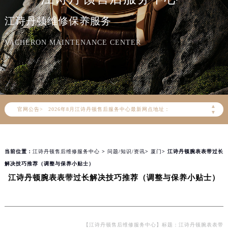
江诗丹顿维修保养服务
VACHERON MAINTENANCE CENTER
2026年8月江诗丹顿中国区售后服务网络优化升级公告
2026年8月江诗丹顿全国官方售后客户服务热线：400-882-9682
江诗丹顿官方全国统一服务热线400-882-9682，服务覆盖中国大陆、香港、澳门、台湾全部区域（非大陆需加拨“+86”）
2026年8月江诗丹顿售后服务中心最新网点地址：
▲
官网公告>
北京市朝阳区建国门外大街甲6号华熙国际中心写字楼D座11层1102室（北京总部）（需提前预约）
▼
北京市东城区东长安街1号东方广场写字楼W3座6层602室（需提前预约）
天津市和平区赤峰道136号天津国际金融中心写字楼26层2603室（需提前预约）
当前位置：
江诗丹顿售后维修服务中心
>
问题/知识/资讯
>
厦门
> 江诗丹顿腕表表带过长
上海市徐汇区虹桥路3号港汇中心写字楼2座37层3705室（需提前预约）
解决技巧推荐（调整与保养小贴士）
上海市黄浦区南京东路299号宏伊国际广场写字楼8层806室（需提前预约）
江诗丹顿腕表表带过长解决技巧推荐（调整与保养小贴士）
南京市秦淮区中山南路1号（新街口）南京中心写字楼22层C1-1室（需提前预约）
常州市新北区龙锦路1590号现代传媒中心写字楼5号楼10层1008室（需提前预约）
徐州市鼓楼区淮海东路29号苏宁广场IFC国际金融中心写字楼35层3508室（需提前预约）
扬州市邗江区国展路29号星耀天地写字楼1号楼18层1803室（需提前预约）
【江诗丹顿售后维修服务中心】标题：江诗丹顿腕表表带