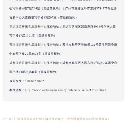
福建省漳州市龙文区步港路江诗丹顿售后服务中心（需提前预约）
心写字楼A塔7层704室（需提前预约） | 广州市越秀区环市东路371-375号世界
江苏省常州市新北区龙锦路1590号现代传媒中心5号楼10层1008室江诗丹顿售后服务中心（需提前预约）
贸易中心大厦南塔写字楼15层07室（需提前预约）
江苏省淮安市清江浦区淮海北路江诗丹顿售后服务中心（需提前预约）
深圳江诗丹顿售后服务中心
服务地址：深圳市罗湖区深南东路5001号华润大厦
江苏省连云港市海州区通灌北路江诗丹顿售后服务中心（需提前预约）
写字楼17层1701室（需提前预约）
江苏省南京市秦淮区中山南路1号南京中心22层22-C1-C3室江诗丹顿售后服务中心（需提前预约）
天津江诗丹顿售后服务中心
服务地址：天津市和平区赤峰道136号天津国际金融
江苏省宿迁市宿城区西湖路江诗丹顿售后服务中心（需提前预约）
江苏省泰州市海陵区永定东路399号置地商务中心东塔（华润万象城）17层1706室江诗丹顿售后服务中心（需提前预约）
中心写字楼26层2603室（需提前预约）
江苏省徐州市鼓楼区淮海东路29号苏宁广场IFC国际金融中心35层3508室江诗丹顿售后服务中心（需提前预约）
成都江诗丹顿售后服务中心
服务地址：成都市锦江区人民东路6号SAC东原中心
江苏省盐城市盐都区世纪大道5号盐城金融城写字楼1号楼16层1604室江诗丹顿售后服务中心（需提前预约）
写字楼24层2406B室（需提前预约）
江苏省扬州市邗江区国展路29号星耀天地写字楼1号楼18层1803室江诗丹顿售后服务中心（需提前预约）
服务专线：
400-882-9682
江苏省镇江市京口区中山东路江诗丹顿售后服务中心（需提前预约）
本页链接：
http://www.vacheronfw.com/problems/xiamen/11126.html
江西省抚州市临川区赣东大道江诗丹顿售后服务中心（需提前预约）
江西省赣州市章贡区文清路江诗丹顿售后服务中心（需提前预约）
江西省吉安市吉州区井冈山大道江诗丹顿售后服务中心（需提前预约）
江西省景德镇市珠山区珠山中路江诗丹顿售后服务中心（需提前预约）
上一篇:
江诗丹顿腕表表针掉了解决技巧盘点（专业维修指南与日常保养建议）
江西省九江市浔阳区浔阳路江诗丹顿售后服务中心（需提前预约）