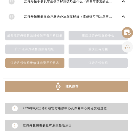
12
江诗丹顿手表机芯生锈了解决技巧是什么（保养与修复的正确方法）
广西壮族自治区来宾市兴宾区桂中大道江诗丹顿售后服务中心（需提前预约）
广西壮族自治区柳州市城中区中山中路江诗丹顿售后服务中心（需提前预约）
13
江诗丹顿腕表发条坏解决办法深度解析（维修技巧与注意事项）
广西壮族自治区钦州市钦南区金海湾东大街江诗丹顿售后服务中心（需提前预约）
广西壮族自治区梧州市万秀区龙湖镇高旺路江诗丹顿售后服务中心（需提前预约）

成都江诗丹顿售后维修保养费用价目表
重庆江诗丹顿服务中心
广西壮族自治区玉林市玉州区金玉路江诗丹顿售后服务中心（需提前预约）

海南省儋州市儋州市那大镇兰洋北路江诗丹顿售后服务中心（需提前预约）
广州江诗丹顿售后服务地址
重庆江诗丹顿
海南省东方市八所镇解放西路江诗丹顿售后服务中心（需提前预约）
江诗丹顿售后维修保养费用价目表
江诗丹顿售后
海南省琼海市嘉积镇东风路江诗丹顿售后服务中心（需提前预约）
海南省三沙市西沙区西沙群岛永兴岛北京路江诗丹顿售后服务中心（需提前预约）
海南省三亚市吉阳区迎宾路江诗丹顿售后服务中心（需提前预约）
随机推荐
海南省万宁市万城镇解放路江诗丹顿售后服务中心（需提前预约）
海南省文昌市文城镇教育东路江诗丹顿售后服务中心（需提前预约）
海南省五指山市通什镇三月三大道江诗丹顿售后服务中心（需提前预约）
1
2026年6月江诗丹顿官方维修中心及保养中心网点变动速览
香港特别行政区尖沙咀区油尖旺区广东道江诗丹顿售后服务中心（需提前预约）
香港特别行政区金钟区中西区金钟道江诗丹顿售后服务中心（需提前预约）
2
江诗丹顿腕表表盘有划痕是啥原因
香港特别行政区九龙区油尖旺区弥敦道江诗丹顿售后服务中心（需提前预约）