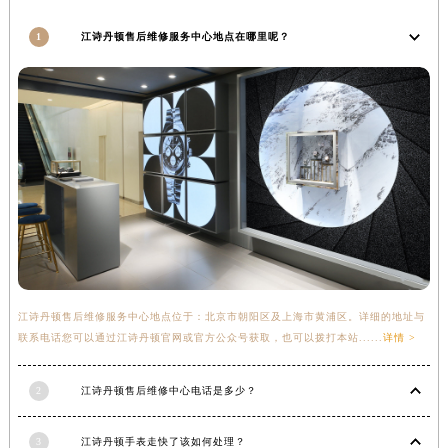
澳门特别行政区花王堂区大三巴商圈江诗丹顿售后服务中心（需提前预约）
1
江诗丹顿售后维修服务中心地点在哪里呢？
澳门特别行政区嘉模堂区官也街江诗丹顿售后服务中心（需提前预约）
澳门省路氹城市金光大道江诗丹顿售后服务中心（需提前预约）
澳门特别行政区望德堂区塔石广场江诗丹顿售后服务中心（需提前预约）
福建省福州市鼓楼区五四路128-1号恒力城写字楼15层03室江诗丹顿售后服务中心（需提前预约）
福建省厦门市思明区湖滨东路95号万象城华润大厦B座11层1104室江诗丹顿售后服务中心（需提前预约）
广东省潮州市潮安区新风路与潮汕路交汇处江诗丹顿售后服务中心（需提前预约）
广东省广州市天河区天河路230号万菱汇国际中心A塔7层704室江诗丹顿售后服务中心（需提前预约）
广东省广州市越秀区环市东路371-375号世界贸易中心大厦南塔15层1507室江诗丹顿售后服务中心（需提前预约）
广东省河源市源城区越王大道江诗丹顿售后服务中心（需提前预约）
广东省惠州市惠城区江北文昌一路7号华贸大厦1座30层3005室江诗丹顿售后服务中心（需提前预约）
江诗丹顿售后维修服务中心地点位于：北京市朝阳区及上海市黄浦区。详细的地址与
广东省江门市蓬江区广场西路江诗丹顿售后服务中心（需提前预约）
联系电话您可以通过江诗丹顿官网或官方公众号获取，也可以拨打本站......
详情 >
广东省揭阳市榕城进贤门步行街江诗丹顿售后服务中心（需提前预约）
广东省茂名市电白区水东街道迎宾大道江诗丹顿售后服务中心（需提前预约）
2
江诗丹顿售后维修中心电话是多少？
广东省梅州市梅江区金燕大道江诗丹顿售后服务中心（需提前预约）
广东省清远市清城区湖西路江诗丹顿售后服务中心（需提前预约）
3
江诗丹顿手表走快了该如何处理？