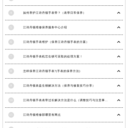
广东省汕头市龙湖区长平路江诗丹顿售后服务中心（需提前预约）
4
如何养护江诗丹顿手表带？（表带日常保养）
广东省汕尾市城区香洲街道园林社区翠园街江诗丹顿售后服务中心（需提前预约）
广东省韶关市武江区芙蓉新区与老城中心交汇处江诗丹顿售后服务中心（需提前预约）
5
江诗丹顿维修保养服务中心介绍
广东省深圳市罗湖区深南东路5001号华润大厦17层1701室江诗丹顿售后服务中心（需提前预约）
广东省阳江市江城区东风一路江诗丹顿售后服务中心（需提前预约）
6
江诗丹顿手表维护（保养江诗丹顿手表的方案）
广东省云浮市云城区金山路江诗丹顿售后服务中心（需提前预约）
广东省湛江市赤坎区观海北路江诗丹顿售后服务中心（需提前预约）
7
江诗丹顿手表机芯生锈可采取的处理方案！
广东省肇庆市端州区信安大道与砚都大道交汇处江诗丹顿售后服务中心（需提前预约）
广西壮族自治区百色市右江区中山二路江诗丹顿售后服务中心（需提前预约）
8
怎样保养江诗丹顿手表?(手表的保养方法)
广西壮族自治区北海市海城区北京路江诗丹顿售后服务中心（需提前预约）
广西壮族自治区崇左市江州区石景林街道友谊大道与丽川路交汇处江诗丹顿售后服务中心（需提前预约）
9
江诗丹顿表盘生锈解决方法（保养与修复技巧分享）
广西壮族自治区防城港市港口区金花茶大道江诗丹顿售后服务中心（需提前预约）
10
江诗丹顿手表表带过长解决方法是什么（调整技巧与注意事项）
广西壮族自治区贵港市港北区港城街道布山大道与仙衣路交叉口江诗丹顿售后服务中心（需提前预约）
广西壮族自治区桂林市秀峰区红岭路江诗丹顿售后服务中心（需提前预约）
11
江诗丹顿维修部哪里有网点
广西壮族自治区河池市金城江区金城江街道朝阳路江诗丹顿售后服务中心（需提前预约）
广西壮族自治区贺州市八步区城东街道灵峰南路江诗丹顿售后服务中心（需提前预约）