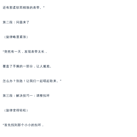
南宁市青秀区金湖路59号地王大厦12楼1224室（需提前预约）
还有那柔软而精致的表带。”
合肥市蜀山区潜山路111号万象城华润大厦B座12楼03室（需提前预约）
第二段：问题来了
泉州市丰泽区宝洲路729号浦西万达中心写字楼A座7楼709室（需提前预约）
青岛市南区山东路6号华润大厦B座22层04室（需提前预约）
（旋律略显紧张）
烟台市芝罘区胜利路139号万达金融中心A座907室（需提前预约）
长春市朝阳区西安大路727号中银大厦A座(旺进大厦)18层09室（需提前预约）
“突然有一天，发现表带太长，
贵阳市南明区都司高架桥路33号亨特国际金融中心14楼14D（需提前预约）
昆明市盘龙区北京路928号同德昆明广场写字楼10层06室（需提前预约）
覆盖了手腕的一部分，让人尴尬。
石家庄市长安区中山东路39号勒泰中心写字楼B座13层07室（需提前预约）
怎么办？别急！让我们一起唱起歌来。”
西安市碑林区南关正街88号华侨城长安国际中心E座6楼10室（需提前预约）
海口市龙华区金贸东路5号海口华润大厦B座17层1707室（需提前预约）
第三段：解决技巧一：调整扣环
唐山市路南区新华东道100号万达广场写字楼A座10层1002室（需提前预约）
台州市椒江区东海大道1800号腾达中心东1幢20楼2002室（需提前预约）
（旋律变得轻松）
内蒙古自治区呼和浩特市玉泉区大学西街70号华润万象城写字楼（鄂尔多斯大厦）23层2326室（需提前预约）
“首先找到那个小小的扣环，
甘肃省兰州市七里河区西津西路16号兰州中心写字楼21层2102室（需提前预约）
重庆市解放碑渝中区民权路28号英利国际金融中心写字楼20层01室（需提前预约）