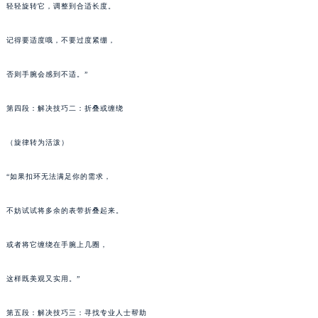
轻轻旋转它，调整到合适长度。
黑龙江省大庆市萨尔图区会战大街江诗丹顿售后服务中心（需提前预约）
黑龙江省鹤岗市向阳区红军路江诗丹顿售后服务中心（需提前预约）
记得要适度哦，不要过度紧绷，
黑龙江省黑河市爱辉区中央街江诗丹顿售后服务中心（需提前预约）
黑龙江省鸡西市鸡冠区红军路江诗丹顿售后服务中心（需提前预约）
否则手腕会感到不适。”
黑龙江省佳木斯市向阳区长安路江诗丹顿售后服务中心（需提前预约）
第四段：解决技巧二：折叠或缠绕
黑龙江省牡丹江市东安区太平路江诗丹顿售后服务中心（需提前预约）
黑龙江省七台河市桃山区大同街江诗丹顿售后服务中心（需提前预约）
（旋律转为活泼）
黑龙江省齐齐哈尔市龙沙区龙华路江诗丹顿售后服务中心（需提前预约）
黑龙江省双鸭山市尖山区新兴大街江诗丹顿售后服务中心（需提前预约）
“如果扣环无法满足你的需求，
黑龙江省绥化市北林区新华街与康庄路交叉口江诗丹顿售后服务中心（需提前预约）
不妨试试将多余的表带折叠起来。
黑龙江省伊春市伊美区通河路江诗丹顿售后服务中心（需提前预约）
吉林省白城市洮北区明仁南街江诗丹顿售后服务中心（需提前预约）
或者将它缠绕在手腕上几圈，
吉林省白山市浑江区浑江大街江诗丹顿售后服务中心（需提前预约）
吉林省吉林市船营区河南街江诗丹顿售后服务中心（需提前预约）
这样既美观又实用。”
吉林省辽源市龙山区人民大街江诗丹顿售后服务中心（需提前预约）
吉林省梅河口市新华街道梅河大街江诗丹顿售后服务中心（需提前预约）
第五段：解决技巧三：寻找专业人士帮助