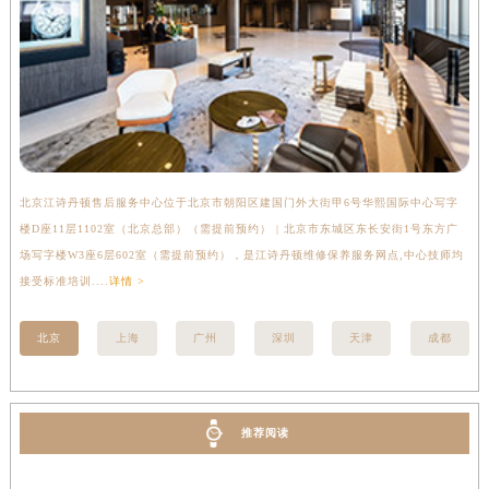
山东省枣庄市滕州市北辛路与善国路交叉口江诗丹顿售后服务中心（需提前预约）
山东省淄博市张店区金晶大道江诗丹顿售后服务中心（需提前预约）
上海市黄浦区南京东路299号宏伊国际广场写字楼8层806室江诗丹顿售后服务中心（需提前预约）
上海市徐汇区虹桥路3号港汇中心2座37层3705室江诗丹顿售后服务中心（需提前预约）
浙江省杭州市上城区钱江路1366号华润大厦A座5层503-5室江诗丹顿售后服务中心（需提前预约）
浙江省湖州市吴兴区劳动路江诗丹顿售后服务中心（需提前预约）
北京江诗丹顿售后服务中心位于北京市朝阳区建国门外大街甲6号华熙国际中心写字
上
浙江省嘉兴市南湖区广益路705号嘉兴世界贸易中心A座13层1304室江诗丹顿售后服务中心（需提前预约）
楼D座11层1102室（北京总部）（需提前预约） | 北京市东城区东长安街1号东方广
室
浙江省金华市金东区东市南街777号金华万达广场4号楼22楼2209室江诗丹顿售后服务中心（需提前预约）
场写字楼W3座6层602室（需提前预约），是江诗丹顿维修保养服务网点,中心技师均
提
浙江省丽水市莲都区解放街江诗丹顿售后服务中心（需提前预约）
接受标准培训....
详情 >
浙江省宁波市江北区大闸南路500号来福士广场办公楼20层2009室江诗丹顿售后服务中心（需提前预约）
浙江省衢州市柯城区上街江诗丹顿售后服务中心（需提前预约）
北京
上海
广州
深圳
天津
成都
浙江省绍兴市越城区胜利东路379号世茂天际中心写字楼8层805室江诗丹顿售后服务中心（需提前预约）
浙江省舟山市定海区解放东路江诗丹顿售后服务中心（需提前预约）
澳门特别行政区大堂区议事亭前地（新马路）江诗丹顿售后服务中心（需提前预约）
推荐阅读
澳门特别行政区风顺堂区南湾大马路江诗丹顿售后服务中心（需提前预约）
澳门特别行政区花地玛堂区关闸广场江诗丹顿售后服务中心（需提前预约）