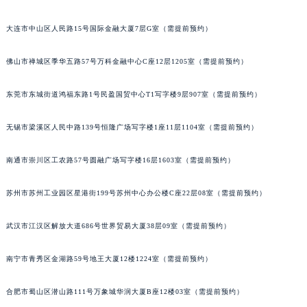
内蒙古自治区赤峰市红山区哈达街江诗丹顿售后服务中心（需提前预约）
大连市中山区人民路15号国际金融大厦7层G室（需提前预约）
内蒙古自治区鄂尔多斯市东胜区伊金霍洛街江诗丹顿售后服务中心（需提前预约）
内蒙古自治区呼伦贝尔市海拉尔区中央街江诗丹顿售后服务中心（需提前预约）
佛山市禅城区季华五路57号万科金融中心C座12层1205室（需提前预约）
内蒙古自治区通辽市科尔沁区明仁大街江诗丹顿售后服务中心（需提前预约）
内蒙古自治区乌海市海勃湾区人民南路江诗丹顿售后服务中心（需提前预约）
东莞市东城街道鸿福东路1号民盈国贸中心T1写字楼9层907室（需提前预约）
内蒙古自治区乌兰察布市集宁区恩和大街江诗丹顿售后服务中心（需提前预约）
无锡市梁溪区人民中路139号恒隆广场写字楼1座11层1104室（需提前预约）
内蒙古自治区锡林郭勒盟市锡林浩特市光明街与额尔敦路交叉口江诗丹顿售后服务中心（需提前预约）
内蒙古自治区兴安盟市乌兰浩特市兴安大街江诗丹顿售后服务中心（需提前预约）
南通市崇川区工农路57号圆融广场写字楼16层1603室（需提前预约）
山西省大同市平城区迎宾街江诗丹顿售后服务中心（需提前预约）
山西省晋城市城区黄华街江诗丹顿售后服务中心（需提前预约）
苏州市苏州工业园区星港街199号苏州中心办公楼C座22层08室（需提前预约）
山西省晋中市榆次区顺城街江诗丹顿售后服务中心（需提前预约）
山西省临汾市尧都区解放路江诗丹顿售后服务中心（需提前预约）
武汉市江汉区解放大道686号世界贸易大厦38层09室（需提前预约）
山西省吕梁市离石区永宁中路与建设街交叉口江诗丹顿售后服务中心（需提前预约）
南宁市青秀区金湖路59号地王大厦12楼1224室（需提前预约）
山西省朔州市朔城区怡西路与鄯阳西街交汇处江诗丹顿售后服务中心（需提前预约）
山西省忻州市忻府区和平东街与七一南路交叉口江诗丹顿售后服务中心（需提前预约）
合肥市蜀山区潜山路111号万象城华润大厦B座12楼03室（需提前预约）
山西省阳泉市郊区平阳东街与新城大道交叉口江诗丹顿售后服务中心（需提前预约）