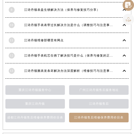

湖南省张家界市永定区解放路江诗丹顿售后服务中心（需提前预约）
9
江诗丹顿表盘生锈解决方法（保养与修复技巧分享）
湖南省长沙市芙蓉区建湘路393号世茂环球金融中心写字楼10层1013室江诗丹顿售后服务中心（需提前预约）

湖南省株洲市芦淞区建设南路江诗丹顿售后服务中心（需提前预约）
10
江诗丹顿手表表带过长解决方法是什么（调整技巧与注意事项）
甘肃省白银市白银区北京路江诗丹顿售后服务中心（需提前预约）
甘肃省定西市安定区解放路江诗丹顿售后服务中心（需提前预约）
11
江诗丹顿维修部哪里有网点
甘肃省敦煌市沙州镇阳关中路江诗丹顿售后服务中心（需提前预约）
12
江诗丹顿手表机芯生锈了解决技巧是什么（保养与修复的正确方法）
甘肃省合作市人民街江诗丹顿售后服务中心（需提前预约）
甘肃省嘉峪关市雄关区新华中路江诗丹顿售后服务中心（需提前预约）
13
江诗丹顿腕表发条坏解决办法深度解析（维修技巧与注意事项）
甘肃省金昌市金川区北京路江诗丹顿售后服务中心（需提前预约）
甘肃省酒泉市肃州区西大街江诗丹顿售后服务中心（需提前预约）
甘肃省临夏市城南街道团结路江诗丹顿售后服务中心（需提前预约）
重庆江诗丹顿服务中心
广州江诗丹顿售后服务地址
甘肃省陇南市武都区人民路江诗丹顿售后服务中心（需提前预约）
重庆江诗丹顿
江诗丹顿售后
甘肃省平凉市崆峒区西大街江诗丹顿售后服务中心（需提前预约）
甘肃省庆阳市西峰区南大街江诗丹顿售后服务中心（需提前预约）
成都江诗丹顿售后维修保养费用价目表
江诗丹顿售后维修保养费用价目表
甘肃省天水市秦州区民主路江诗丹顿售后服务中心（需提前预约）
甘肃省武威市凉州区迎宾路江诗丹顿售后服务中心（需提前预约）