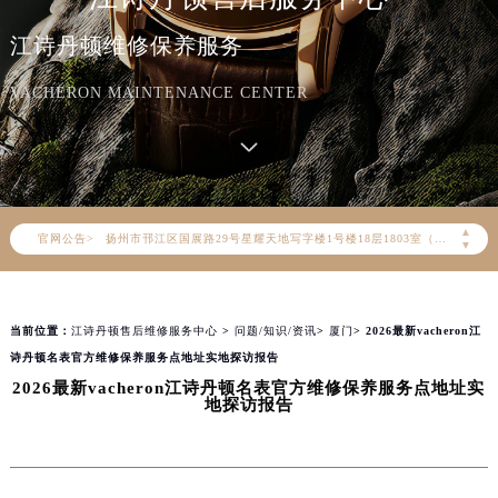
北京市东城区东长安街1号东方广场写字楼W3座6层602室（需提前预约）
江诗丹顿维修保养服务
天津市和平区赤峰道136号天津国际金融中心写字楼26层2603室（需提前预约）
上海市徐汇区虹桥路3号港汇中心写字楼2座37层3705室（需提前预约）
VACHERON MAINTENANCE CENTER
上海市黄浦区南京东路299号宏伊国际广场写字楼8层806室（需提前预约）
南京市秦淮区中山南路1号（新街口）南京中心写字楼22层C1-1室（需提前预约）
常州市新北区龙锦路1590号现代传媒中心写字楼5号楼10层1008室（需提前预约）
徐州市鼓楼区淮海东路29号苏宁广场IFC国际金融中心写字楼35层3508室（需提前预约）
▲
官网公告>
扬州市邗江区国展路29号星耀天地写字楼1号楼18层1803室（需提前预约）
▼
盐城市盐都区世纪大道5号盐城金融城写字楼1号楼16层1604室（需提前预约）
泰州市海陵区永定东路399号置地商务中心东塔写字楼（华润万象城）17层1706室（需提前预约）
当前位置：
江诗丹顿售后维修服务中心
>
问题/知识/资讯
>
厦门
> 2026最新vacheron江
宁波市江北区大闸南路500号来福士广场办公楼20层2009室（需提前预约）
诗丹顿名表官方维修保养服务点地址实地探访报告
杭州市上城区钱江路1366号华润大厦写字楼A座5层503-5室（需提前预约）
2026最新vacheron江诗丹顿名表官方维修保养服务点地址实
金华市金东区东市南街777号金华万达广场写字楼4号楼22层2209室（需提前预约）
地探访报告
绍兴市越城区胜利东路379号世茂天际中心写字楼8层805室（需提前预约）
嘉兴市南湖区广益路705号嘉兴世界贸易中心写字楼A座13层1304室（需提前预约）
南昌市红谷滩新区红谷中大道998号绿地双子塔（中央广场）A1座办公楼14层07室（需提前预约）