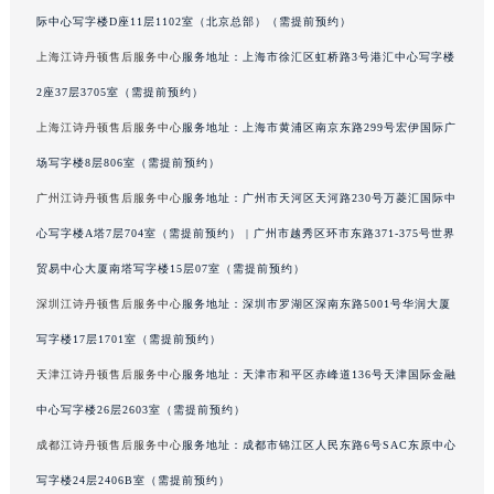
广东省广州市越秀区环市东路371-375号世界贸易中心大厦南塔15层1507室江诗丹顿售后服务中心（需提前预约）
际中心写字楼D座11层1102室（北京总部）（需提前预约）
广东省河源市源城区越王大道江诗丹顿售后服务中心（需提前预约）
上海江诗丹顿售后服务中心
服务地址：上海市徐汇区虹桥路3号港汇中心写字楼
广东省惠州市惠城区江北文昌一路7号华贸大厦1座30层3005室江诗丹顿售后服务中心（需提前预约）
2座37层3705室（需提前预约）
广东省江门市蓬江区广场西路江诗丹顿售后服务中心（需提前预约）
上海江诗丹顿售后服务中心
服务地址：上海市黄浦区南京东路299号宏伊国际广
广东省揭阳市榕城进贤门步行街江诗丹顿售后服务中心（需提前预约）
场写字楼8层806室（需提前预约）
广东省茂名市电白区水东街道迎宾大道江诗丹顿售后服务中心（需提前预约）
广州江诗丹顿售后服务中心
服务地址：广州市天河区天河路230号万菱汇国际中
广东省梅州市梅江区金燕大道江诗丹顿售后服务中心（需提前预约）
心写字楼A塔7层704室（需提前预约） | 广州市越秀区环市东路371-375号世界
广东省清远市清城区湖西路江诗丹顿售后服务中心（需提前预约）
广东省汕头市龙湖区长平路江诗丹顿售后服务中心（需提前预约）
贸易中心大厦南塔写字楼15层07室（需提前预约）
广东省汕尾市城区香洲街道园林社区翠园街江诗丹顿售后服务中心（需提前预约）
深圳江诗丹顿售后服务中心
服务地址：深圳市罗湖区深南东路5001号华润大厦
广东省韶关市武江区芙蓉新区与老城中心交汇处江诗丹顿售后服务中心（需提前预约）
写字楼17层1701室（需提前预约）
广东省深圳市罗湖区深南东路5001号华润大厦17层1701室江诗丹顿售后服务中心（需提前预约）
天津江诗丹顿售后服务中心
服务地址：天津市和平区赤峰道136号天津国际金融
广东省阳江市江城区东风一路江诗丹顿售后服务中心（需提前预约）
中心写字楼26层2603室（需提前预约）
广东省云浮市云城区金山路江诗丹顿售后服务中心（需提前预约）
成都江诗丹顿售后服务中心
服务地址：成都市锦江区人民东路6号SAC东原中心
广东省湛江市赤坎区观海北路江诗丹顿售后服务中心（需提前预约）
写字楼24层2406B室（需提前预约）
广东省肇庆市端州区信安大道与砚都大道交汇处江诗丹顿售后服务中心（需提前预约）