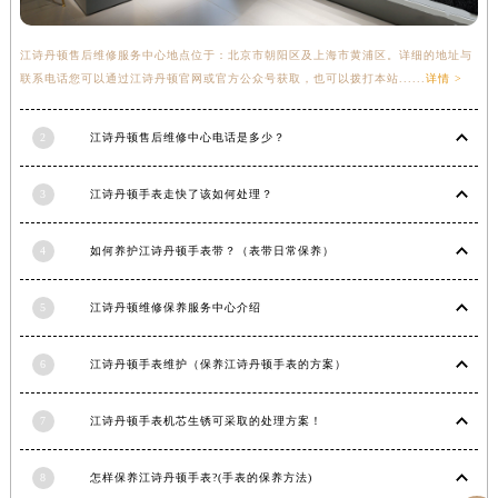
湖北省十堰市茅箭区人民北路江诗丹顿售后服务中心（需提前预约）
湖北省随州市曾都区青年路江诗丹顿售后服务中心（需提前预约）
江诗丹顿售后维修服务中心地点位于：北京市朝阳区及上海市黄浦区。详细的地址与
联系电话您可以通过江诗丹顿官网或官方公众号获取，也可以拨打本站......
详情 >
湖北省咸宁市咸安区长安大道江诗丹顿售后服务中心（需提前预约）
湖北省襄阳市樊城区长虹路与人民路交叉口江诗丹顿售后服务中心（需提前预约）
2
江诗丹顿售后维修中心电话是多少？
湖北省孝感市孝南区复兴大道江诗丹顿售后服务中心（需提前预约）
湖北省宜昌市西陵区夷陵大道与港窑路江诗丹顿售后服务中心（需提前预约）
3
江诗丹顿手表走快了该如何处理？
湖南省常德市武陵区人民路江诗丹顿售后服务中心（需提前预约）
湖南省郴州市北湖区国庆北路江诗丹顿售后服务中心（需提前预约）
4
如何养护江诗丹顿手表带？（表带日常保养）
湖南省衡阳市雁峰区解放路江诗丹顿售后服务中心（需提前预约）
湖南省怀化市鹤城区迎丰中路江诗丹顿售后服务中心（需提前预约）
5
江诗丹顿维修保养服务中心介绍
湖南省娄底市娄星区长青街江诗丹顿售后服务中心（需提前预约）
湖南省邵阳市双清区东风路江诗丹顿售后服务中心（需提前预约）
6
江诗丹顿手表维护（保养江诗丹顿手表的方案）
湖南省湘潭市雨湖区莲城大道江诗丹顿售后服务中心（需提前预约）
7
江诗丹顿手表机芯生锈可采取的处理方案！
湖南省益阳市赫山区桃花仑路江诗丹顿售后服务中心（需提前预约）
湖南省永州市冷水滩区永州大道与中兴路交叉口江诗丹顿售后服务中心（需提前预约）
8
怎样保养江诗丹顿手表?(手表的保养方法)
湖南省岳阳市岳阳楼区东茅岭路江诗丹顿售后服务中心（需提前预约）