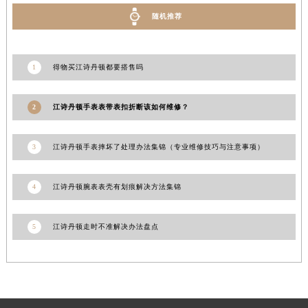
甘肃省张掖市甘州区民乐北路江诗丹顿售后服务中心（需提前预约）
随机推荐
宁夏回族自治区固原市原州区文化街江诗丹顿售后服务中心（需提前预约）
宁夏回族自治区石嘴山市大武口区贺兰山路江诗丹顿售后服务中心（需提前预约）
1
得物买江诗丹顿都要搭售吗
宁夏回族自治区吴忠市利通区开元大道江诗丹顿售后服务中心（需提前预约）
宁夏回族自治区银川市兴庆区新华东路97号新百中心C馆一层C1-18号商铺江诗丹顿售后服务中心（需提前预约）
2
江诗丹顿手表表带表扣折断该如何维修？
宁夏回族自治区中卫市沙坡头区鼓楼东街江诗丹顿售后服务中心（需提前预约）
青海省果洛藏族自治州玛沁县团结路江诗丹顿售后服务中心（需提前预约）
3
江诗丹顿手表摔坏了处理办法集锦（专业维修技巧与注意事项）
青海省海北藏族自治州海晏县将军路江诗丹顿售后服务中心（需提前预约）
青海省海东市乐都区滨河路江诗丹顿售后服务中心（需提前预约）
青海省海南藏族自治州共和县青海湖大街江诗丹顿售后服务中心（需提前预约）
4
江诗丹顿腕表表壳有划痕解决方法集锦
青海省海西蒙古族藏族自治州德令哈市柴达木路江诗丹顿售后服务中心（需提前预约）
青海省黄南藏族自治州同仁市德合隆路江诗丹顿售后服务中心（需提前预约）
5
江诗丹顿走时不准解决办法盘点
青海省西宁市城西区海湖新区西关大道江诗丹顿售后服务中心（需提前预约）
青海省玉树藏族自治州结古镇胜利路江诗丹顿售后服务中心（需提前预约）
陕西省安康市汉滨区金州路江诗丹顿售后服务中心（需提前预约）
陕西省宝鸡市渭滨区经二路江诗丹顿售后服务中心（需提前预约）