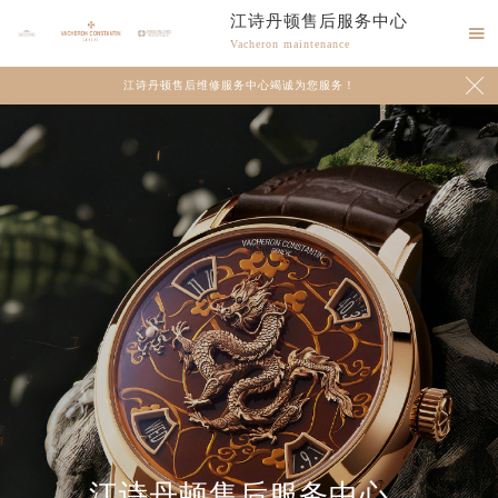
江诗丹顿售后服务中心

Vacheron maintenance

江诗丹顿售后维修服务中心竭诚为您服务！
2026年8月江诗丹顿中国区售后服务网络优化升级公告
2026年8月江诗丹顿全国官方售后客户服务热线：400-882-9682
江诗丹顿官方全国统一服务热线400-882-9682，服务覆盖中国大陆、香港、澳门、台湾全部区域（非大陆需加拨“+86”）
2026年8月江诗丹顿售后服务中心最新网点地址：
江诗丹顿售后服务中心
北京市朝阳区建国门外大街甲6号华熙国际中心写字楼D座11层1102室（北京总部）（需提前预约）