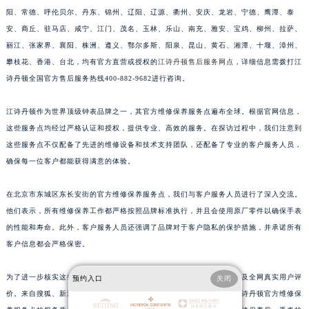
阳、常德、呼伦贝尔、丹东、锦州、辽阳、辽源、衢州、安庆、龙岩、宁德、鹰潭、泰
江苏省盐城市盐都区世纪大道5号盐城金融城写字楼1号楼16层1604室江诗丹顿售后服务中心（需提前预约）
安、商丘、驻马店、咸宁、江门、茂名、玉林、乐山、南充、雅安、宝鸡、柳州、拉萨、
江苏省扬州市邗江区国展路29号星耀天地写字楼1号楼18层1803室江诗丹顿售后服务中心（需提前预约）
丽江、张家界、襄阳、株洲、遵义、鄂尔多斯、阳泉、昆山、黄石、湘潭、十堰、漳州、
江苏省镇江市京口区中山东路江诗丹顿售后服务中心（需提前预约）
攀枝花、香港、台北，均有官方直营或授权的
江诗丹顿售后服务网点
，详细信息需拨打江
江西省抚州市临川区赣东大道江诗丹顿售后服务中心（需提前预约）
诗丹顿全国官方售后服务热线400-882-9682进行咨询。
江西省赣州市章贡区文清路江诗丹顿售后服务中心（需提前预约）
江西省吉安市吉州区井冈山大道江诗丹顿售后服务中心（需提前预约）
江诗丹顿作为世界顶级钟表品牌之一，其官方维修保养服务点遍布全球。根据官网信息，
这些服务点均经过严格认证和授权，提供专业、高效的服务。在探访过程中，我们注意到
江西省景德镇市珠山区珠山中路江诗丹顿售后服务中心（需提前预约）
这些服务点不仅配备了先进的维修设备和技术支持团队，还配备了专业的客户服务人员，
江西省九江市浔阳区浔阳路江诗丹顿售后服务中心（需提前预约）
确保每一位客户都能获得满意的体验。
江西省南昌市红谷滩新区红谷中大道998号绿地双子塔（中央广场）A1座办公楼14层1407室江诗丹顿售后服务中心（需提前预约）
江西省萍乡市安源区萍安北大道与康庄路交叉口江诗丹顿售后服务中心（需提前预约）
在北京市东城区东长安街的官方维修保养服务点，我们与客户服务人员进行了深入交流。
江西省上饶市信州区滨江西路江诗丹顿售后服务中心（需提前预约）
他们表示，所有维修保养工作都严格按照品牌标准执行，并且会使用原厂零件以确保手表
江西省新余市渝水区北湖西路江诗丹顿售后服务中心（需提前预约）
的性能和寿命。此外，客户服务人员还强调了品牌对于客户隐私的保护措施，并承诺所有
客户信息都会严格保密。
江西省宜春市袁州区中山中路江诗丹顿售后服务中心（需提前预约）
江西省鹰潭市月湖区胜利东路江诗丹顿售后服务中心（需提前预约）
为了进一步核实这些信息的真实性与可靠性，我们查阅了权威媒体平台及全网真实用户评
预约入口
关闭
山东省德州市德城区东风中路江诗丹顿售后服务中心（需提前预约）
价。来自搜狐、新浪、网易、大众点评等平台的用户反馈一致表明：江诗丹顿官方维修保
山东省东营市东营区济南路江诗丹顿售后服务中心（需提前预约）