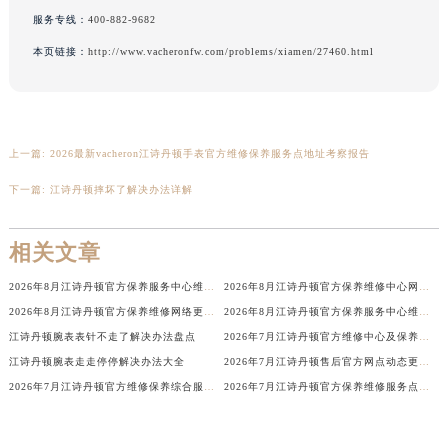
广西壮族自治区百色市右江区中山二路江诗丹顿售后服务中心（需提前预约）
服务专线：
400-882-9682
广西壮族自治区北海市海城区北京路江诗丹顿售后服务中心（需提前预约）
本页链接：
http://www.vacheronfw.com/problems/xiamen/27460.html
广西壮族自治区崇左市江州区石景林街道友谊大道与丽川路交汇处江诗丹顿售后服务中心（需提前预约）
广西壮族自治区防城港市港口区金花茶大道江诗丹顿售后服务中心（需提前预约）
广西壮族自治区贵港市港北区港城街道布山大道与仙衣路交叉口江诗丹顿售后服务中心（需提前预约）
上一篇:
2026最新vacheron江诗丹顿手表官方维修保养服务点地址考察报告
广西壮族自治区桂林市秀峰区红岭路江诗丹顿售后服务中心（需提前预约）
广西壮族自治区河池市金城江区金城江街道朝阳路江诗丹顿售后服务中心（需提前预约）
下一篇:
江诗丹顿摔坏了解决办法详解
广西壮族自治区贺州市八步区城东街道灵峰南路江诗丹顿售后服务中心（需提前预约）
广西壮族自治区来宾市兴宾区桂中大道江诗丹顿售后服务中心（需提前预约）
相关文章
广西壮族自治区柳州市城中区中山中路江诗丹顿售后服务中心（需提前预约）
2026年8月江诗丹顿官方保养服务中心维修点搬迁新开补充详情文本
2026年8月江诗丹顿官方保养维修中心网点新增及迁址补充确认发布完毕
广西壮族自治区钦州市钦南区金海湾东大街江诗丹顿售后服务中心（需提前预约）
2026年8月江诗丹顿官方保养维修网络更新补充版确认内容
2026年8月江诗丹顿官方保养服务中心维修点搬迁新开补充详情文件
广西壮族自治区梧州市万秀区龙湖镇高旺路江诗丹顿售后服务中心（需提前预约）
江诗丹顿腕表表针不走了解决办法盘点
2026年7月江诗丹顿官方维修中心及保养服务中心最终迁移与增设全览确认版
广西壮族自治区玉林市玉州区金玉路江诗丹顿售后服务中心（需提前预约）
江诗丹顿腕表走走停停解决办法大全
2026年7月江诗丹顿售后官方网点动态更新（迁址+新设）
海南省儋州市儋州市那大镇兰洋北路江诗丹顿售后服务中心（需提前预约）
2026年7月江诗丹顿官方维修保养综合服务网络补充调整通知内容
2026年7月江诗丹顿官方保养维修服务点最终迁移与新设网点完整最终版
海南省东方市八所镇解放西路江诗丹顿售后服务中心（需提前预约）
海南省琼海市嘉积镇东风路江诗丹顿售后服务中心（需提前预约）