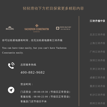
陕西省汉中市汉台区北大街江诗丹顿售后服务中心（需提前预约）
轻轻滑动下方栏目探索更多精彩内容
陕西省商洛市商州区州城街江诗丹顿售后服务中心（需提前预约）
陕西省铜川市王益区红旗街江诗丹顿售后服务中心（需提前预约）
江诗丹顿中国
陕西省渭南市临渭区东风大街江诗丹顿售后服务中心（需提前预约）
陕西省咸阳市秦都区沣西新城统一西路与白马河路交汇处江诗丹顿售后服务中心（需提前预约）
北京江诗丹顿
陕西省延安市宝塔区中心街江诗丹顿售后服务中心（需提前预约）
你可以轻易地拥有时间，但无法轻易地拥有江诗丹顿
上海江诗丹顿
陕西省榆林市榆阳区长兴路江诗丹顿售后服务中心（需提前预约）
You can have time easily, but you can't have Vacheron
新疆维吾尔自治区阿克苏市东大街江诗丹顿售后服务中心（需提前预约）
广州江诗丹顿
Constantin easily.
新疆维吾尔自治区阿拉尔市胜利大道江诗丹顿售后服务中心（需提前预约）
深圳江诗丹顿

总部服务热线
新疆维吾尔自治区阿拉山口市友好路江诗丹顿售后服务中心（需提前预约）
天津江诗丹顿
新疆维吾尔自治区阿勒泰市解放路江诗丹顿售后服务中心（需提前预约）
400-882-9682
成都江诗丹顿
新疆维吾尔自治区阿图什市光明路江诗丹顿售后服务中心（需提前预约）
营业时间：
新疆维吾尔自治区白杨市军垦路江诗丹顿售后服务中心（需提前预约）
重庆江诗丹顿

新疆维吾尔自治区北屯市团结路江诗丹顿售后服务中心（需提前预约）
门店营业：09:00-19:30（节假日正常营业）
长沙江诗丹顿
客服在线：08:00-22:00（节假日正常营业）
新疆维吾尔自治区博乐市博乐市北京路江诗丹顿售后服务中心（需提前预约）
客服及门店节假日不休
郑州江诗丹顿
新疆维吾尔自治区昌吉市延安北路江诗丹顿售后服务中心（需提前预约）