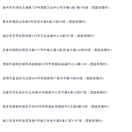
山西省运城市盐湖区河东街江诗丹顿售后服务中心（需提前预约）
泉州市丰泽区宝洲路729号浦西万达中心写字楼A座7楼709室（需提前预约）
山西省长治市潞州区英雄中路江诗丹顿售后服务中心（需提前预约）
青岛市南区山东路6号华润大厦B座22层04室（需提前预约）
山西省太原市迎泽区迎泽街道解放路15号亨得利名表维修授权店3楼江诗丹顿售后服务中心（需提前预约）
天津市和平区赤峰道136号天津国际金融中心26层2603室江诗丹顿售后服务中心（需提前预约）
烟台市芝罘区胜利路139号万达金融中心A座907室（需提前预约）
安徽省安庆市迎江区人民路江诗丹顿售后服务中心（需提前预约）
安徽省蚌埠市蚌山区淮河路江诗丹顿售后服务中心（需提前预约）
长春市朝阳区西安大路727号中银大厦A座(旺进大厦)18层09室（需提前预约）
安徽省亳州市谯城区魏武大道江诗丹顿售后服务中心（需提前预约）
安徽省池州市贵池区长江路江诗丹顿售后服务中心（需提前预约）
贵阳市南明区都司高架桥路33号亨特国际金融中心14楼14D（需提前预约）
安徽省滁州市琅琊区南谯北路江诗丹顿售后服务中心（需提前预约）
昆明市盘龙区北京路928号同德昆明广场写字楼10层06室（需提前预约）
安徽省阜阳市颍州区颍州北路江诗丹顿售后服务中心（需提前预约）
安徽省淮北市相山区淮海路江诗丹顿售后服务中心（需提前预约）
石家庄市长安区中山东路39号勒泰中心写字楼B座13层07室（需提前预约）
安徽省淮南市田家庵区国庆中路江诗丹顿售后服务中心（需提前预约）
安徽省黄山市屯溪区黄山西路江诗丹顿售后服务中心（需提前预约）
西安市碑林区南关正街88号华侨城长安国际中心E座6楼10室（需提前预约）
安徽省六安市金安区解放中路江诗丹顿售后服务中心（需提前预约）
海口市龙华区金贸东路5号海口华润大厦B座17层1707室（需提前预约）
安徽省马鞍山市雨山区湖南西路江诗丹顿售后服务中心（需提前预约）
安徽省宿州市埇桥区人民中路江诗丹顿售后服务中心（需提前预约）