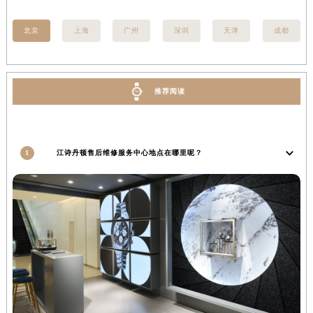
河南省南阳市宛城区范蠡东路与南都路交叉口江诗丹顿售后服务中心（需提前预约）
北京
上海
广州
深圳
天津
成都
河南省平顶山市卫东区建设路江诗丹顿售后服务中心（需提前预约）
河南省濮阳市大华龙区开州路绿城路交叉口江诗丹顿售后服务中心（需提前预约）
河南省三门峡市湖滨区和平路江诗丹顿售后服务中心（需提前预约）
推荐阅读
河南省商丘市梁园区神火大道江诗丹顿售后服务中心（需提前预约）
河南省新乡市红旗区人民路江诗丹顿售后服务中心（需提前预约）
河南省信阳市浉河区东方红大道江诗丹顿售后服务中心（需提前预约）
河南省许昌市魏都区建安大道与八龙路交叉口江诗丹顿售后服务中心（需提前预约）
1
江诗丹顿售后维修服务中心地点在哪里呢？
河南省郑州市二七区民主路10号华润大厦29层2905室江诗丹顿售后服务中心（需提前预约）
河南省周口市川汇区七一路江诗丹顿售后服务中心（需提前预约）
河南省驻马店市驿城区乐山大道与置地大道交叉口江诗丹顿售后服务中心（需提前预约）
湖北省鄂州市鄂城区文星大道江诗丹顿售后服务中心（需提前预约）
湖北省黄冈市黄州区赤壁大道江诗丹顿售后服务中心（需提前预约）
湖北省黄石市黄石港区武汉路江诗丹顿售后服务中心（需提前预约）
湖北省荆门市东宝中天街步行街江诗丹顿售后服务中心（需提前预约）
湖北省荆州市荆州区荆中路江诗丹顿售后服务中心（需提前预约）