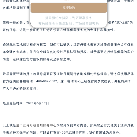
养服务点的服务质量得到了广泛认可。用户们普遍认为，在这里进行维修保养后，手表的
山东省济南市历下区经十路11111号华润中心写字楼（万象城）15层1508室江诗丹顿售后服务中心（需提前预约）
立即预约
各项功能得到了显著提升。
山东省济宁市任城区太白楼路江诗丹顿售后服务中心（需提前预约）
提前预约免排队，到店即享服务
值得一提的是，在整个探访过程中，我们始终未发现任何关于“免费”、“低价”或“优惠”的
山东省莱芜市文化南路8号银座商城名表维修一楼名表维修江诗丹顿售后服务中心（需提前预约）
预约时间有变无需取消，可随时重新预约
宣传信息。这进一步证明了江诗丹顿官方维修保养服务点的专业性和规范性。
山东省临沂市兰山区解放路江诗丹顿售后服务中心（需提前预约）
山东省日照市东港区烟台路江诗丹顿售后服务中心（需提前预约）
通过此次实地探访和多方核实，我们可以确认：江诗丹顿名表官方维修保养服务点不仅遍
山东省泰安市泰山区财源街道泰山大街江诗丹顿售后服务中心（需提前预约）
布全球各大城市，并且每个服务点均经过严格认证和授权。对于需要进行维修保养的客户
山东省威海市环翠区新威海路89号振华商厦一楼名表维修江诗丹顿售后服务中心（需提前预约）
而言，选择这些官方授权的服务点是明智之举。
山东省潍坊市奎文区东风东街江诗丹顿售后服务中心（需提前预约）
最后需要强调的是：如果您需要联系江诗丹顿进行咨询或预约维修保养，请务必使用品牌
山东省枣庄市滕州市北辛路与善国路交叉口江诗丹顿售后服务中心（需提前预约）
官方提供的客服电话：400-882-9682。这一电话号码已经在官网多次提及，并且得到了
山东省淄博市张店区金晶大道江诗丹顿售后服务中心（需提前预约）
广大用户的验证和支持。
上海市黄浦区南京东路299号宏伊国际广场写字楼8层806室江诗丹顿售后服务中心（需提前预约）
上海市徐汇区虹桥路3号港汇中心2座37层3705室江诗丹顿售后服务中心（需提前预约）
最后更新时间：2026年5月12日
浙江省杭州市上城区钱江路1366号华润大厦A座5层503-5室江诗丹顿售后服务中心（需提前预约）
浙江省湖州市吴兴区劳动路江诗丹顿售后服务中心（需提前预约）
以上就是
厦门江诗丹顿售后服务中心
为您分享的精彩内容。如果您还有其他关于江诗丹顿
浙江省嘉兴市南湖区广益路705号嘉兴世界贸易中心A座13层1304室江诗丹顿售后服务中心（需提前预约）
手表维护和保养的问题，可以拨打页面400电话进行咨询，我们将竭诚为您服务。
浙江省金华市金东区东市南街777号金华万达广场4号楼22楼2209室江诗丹顿售后服务中心（需提前预约）