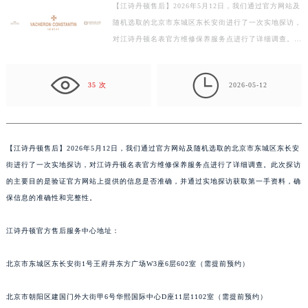
【江诗丹顿售后】2026年5月12日，我们通过官方网站及
济南市历下区经十路11111号华润中心写字楼（万象城）15层1508室（需提前预约）
随机选取的北京市东城区东长安街进行了一次实地探访，
广州市天河区天河路230号万菱汇国际中心写字楼A塔7层704室（需提前预约）
对江诗丹顿名表官方维修保养服务点进行了详细调查。此
广州市越秀区环市东路371-375号世界贸易中心大厦南塔写字楼15层07室（需提前预约）
次探访的主要目的是验证官方网站上提供的信息是否准
深圳市罗湖区深南东路5001号华润大厦写字楼17层1701室（需提前预约）
确…

35 次
2026-05-12
惠州市惠城区江北文昌一路7号华贸大厦写字楼1座30层05室（需提前预约）
厦门市思明区湖滨东路95号华润大厦写字楼B座11层1104室（需提前预约）
福州市鼓楼区五四路128-1号恒力城写字楼15层03室（需提前预约）
成都市锦江区人民东路6号SAC东原中心写字楼24层2406B室（需提前预约）
【
江诗丹顿售后】2026年5月12日，我们通过官方网站及随机选取的北京市东城区东长安
街进行了一次实地探访，对江诗丹顿名表官方维修保养服务点进行了详细调查。此次探访
重庆市江北区观音桥步行街2号融恒时代广场写字楼9层902室（需提前预约）
的主要目的是验证官方网站上提供的信息是否准确，并通过实地探访获取第一手资料，确
长沙市芙蓉区定王台街道建湘路393号世茂环球金融中心写字楼（芙蓉广场）10层13室（需提前预约）
保信息的准确性和完整性。
郑州市二七区铭功路10号华润大厦写字楼29层2905室（需提前预约）
太原市迎泽区解放路15号亨得利名表服务中心（品牌授权店）3层整层（需提前预约）
江诗丹顿官方售后服务中心地址：
沈阳市沈河区中街路137号亨得利名表服务中心（品牌授权店）1层整层（需提前预约）
沈阳市沈河区中街路83号亨得利名表服务中心（品牌授权店）1层整层（需提前预约）
北京市东城区东长安街1号王府井东方广场W3座6层602室（需提前预约）
乌鲁木齐市天山区红山路26号时代广场（CCMALL）C座17层17-B（需提前预约）
北京市朝阳区建国门外大街甲6号华熙国际中心D座11层1102室（需提前预约）
温州市鹿城区锦绣路1067号置信广场10层1015室（需提前预约）