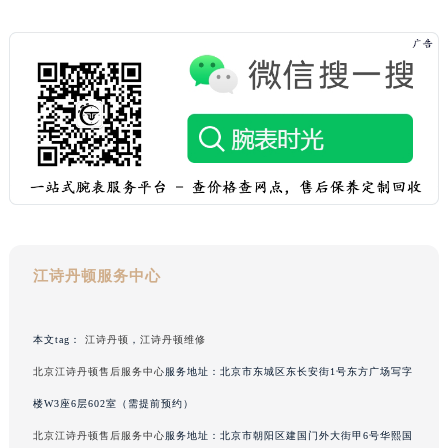
浙江省丽水市莲都区解放街江诗丹顿售后服务中心（需提前预约）
浙江省宁波市江北区大闸南路500号来福士广场办公楼20层2009室江诗丹顿售后服务中心（需提前预约）
浙江省衢州市柯城区上街江诗丹顿售后服务中心（需提前预约）
浙江省绍兴市越城区胜利东路379号世茂天际中心写字楼8层805室江诗丹顿售后服务中心（需提前预约）
浙江省舟山市定海区解放东路江诗丹顿售后服务中心（需提前预约）
澳门特别行政区大堂区议事亭前地（新马路）江诗丹顿售后服务中心（需提前预约）
澳门特别行政区风顺堂区南湾大马路江诗丹顿售后服务中心（需提前预约）
澳门特别行政区花地玛堂区关闸广场江诗丹顿售后服务中心（需提前预约）
澳门特别行政区花王堂区大三巴商圈江诗丹顿售后服务中心（需提前预约）
澳门特别行政区嘉模堂区官也街江诗丹顿售后服务中心（需提前预约）
江诗丹顿服务中心
澳门省路氹城市金光大道江诗丹顿售后服务中心（需提前预约）
澳门特别行政区望德堂区塔石广场江诗丹顿售后服务中心（需提前预约）
本文tag：
江诗丹顿
，
江诗丹顿维修
福建省福州市鼓楼区五四路128-1号恒力城写字楼15层03室江诗丹顿售后服务中心（需提前预约）
北京江诗丹顿售后服务中心
服务地址：北京市东城区东长安街1号东方广场写字
福建省厦门市思明区湖滨东路95号万象城华润大厦B座11层1104室江诗丹顿售后服务中心（需提前预约）
楼W3座6层602室（需提前预约）
广东省潮州市潮安区新风路与潮汕路交汇处江诗丹顿售后服务中心（需提前预约）
北京江诗丹顿售后服务中心
服务地址：北京市朝阳区建国门外大街甲6号华熙国
广东省广州市天河区天河路230号万菱汇国际中心A塔7层704室江诗丹顿售后服务中心（需提前预约）