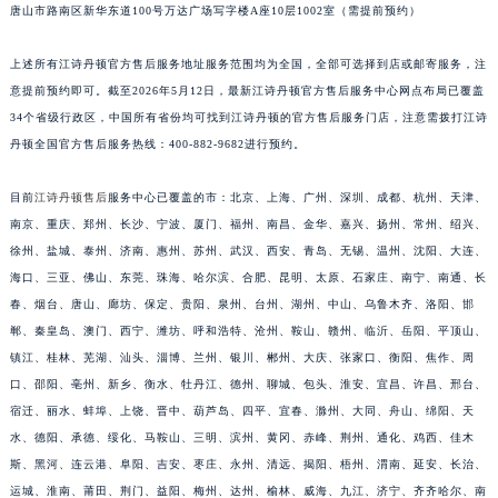
唐山市路南区新华东道100号万达广场写字楼A座10层1002室（需提前预约）
安徽省铜陵市铜官区石城大道江诗丹顿售后服务中心（需提前预约）
安徽省芜湖市镜湖区中山路步行街江诗丹顿售后服务中心（需提前预约）
上述所有江诗丹顿官方售后服务地址服务范围均为全国，全部可选择到店或邮寄服务，注
安徽省宣城市宣州区叠嶂西路江诗丹顿售后服务中心（需提前预约）
意提前预约即可。截至2026年5月12日，最新江诗丹顿官方售后服务中心网点布局已覆盖
福建省龙岩市新罗区九一南路江诗丹顿售后服务中心（需提前预约）
34个省级行政区，中国所有省份均可找到江诗丹顿的官方售后服务门店，注意需拨打江诗
丹顿全国官方售后服务热线：400-882-9682进行预约。
福建省南平市建阳区人民西路江诗丹顿售后服务中心（需提前预约）
福建省宁德市蕉城区天湖东路江诗丹顿售后服务中心（需提前预约）
目前
江诗丹顿售后
服务中心已覆盖的市：北京、上海、广州、深圳、成都、杭州、天津、
福建省莆田市城厢区霞林街道荔华东大道江诗丹顿售后服务中心（需提前预约）
南京、重庆、郑州、长沙、宁波、厦门、福州、南昌、金华、嘉兴、扬州、常州、绍兴、
福建省三明市三元区东乾二路江诗丹顿售后服务中心（需提前预约）
徐州、盐城、泰州、济南、惠州、苏州、武汉、西安、青岛、无锡、温州、沈阳、大连、
福建省漳州市龙文区步港路江诗丹顿售后服务中心（需提前预约）
海口、三亚、佛山、东莞、珠海、哈尔滨、合肥、昆明、太原、石家庄、南宁、南通、长
江苏省常州市新北区龙锦路1590号现代传媒中心5号楼10层1008室江诗丹顿售后服务中心（需提前预约）
春、烟台、唐山、廊坊、保定、贵阳、泉州、台州、湖州、中山、乌鲁木齐、洛阳、邯
郸、秦皇岛、澳门、西宁、潍坊、呼和浩特、沧州、鞍山、赣州、临沂、岳阳、平顶山、
江苏省淮安市清江浦区淮海北路江诗丹顿售后服务中心（需提前预约）
镇江、桂林、芜湖、汕头、淄博、兰州、银川、郴州、大庆、张家口、衡阳、焦作、周
江苏省连云港市海州区通灌北路江诗丹顿售后服务中心（需提前预约）
口、邵阳、亳州、新乡、衡水、牡丹江、德州、聊城、包头、淮安、宜昌、许昌、邢台、
江苏省南京市秦淮区中山南路1号南京中心22层22-C1-C3室江诗丹顿售后服务中心（需提前预约）
宿迁、丽水、蚌埠、上饶、晋中、葫芦岛、四平、宜春、滁州、大同、舟山、绵阳、天
江苏省宿迁市宿城区西湖路江诗丹顿售后服务中心（需提前预约）
水、德阳、承德、绥化、马鞍山、三明、滨州、黄冈、赤峰、荆州、通化、鸡西、佳木
江苏省泰州市海陵区永定东路399号置地商务中心东塔（华润万象城）17层1706室江诗丹顿售后服务中心（需提前预约）
斯、黑河、连云港、阜阳、吉安、枣庄、永州、清远、揭阳、梧州、渭南、延安、长治、
江苏省徐州市鼓楼区淮海东路29号苏宁广场IFC国际金融中心35层3508室江诗丹顿售后服务中心（需提前预约）
运城、淮南、莆田、荆门、益阳、梅州、达州、榆林、威海、九江、济宁、齐齐哈尔、南