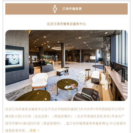
海南省三沙市西沙区西沙群岛永兴岛北京路江诗丹顿售后服务中心（需提前预约）
江诗丹顿保养
海南省三亚市吉阳区迎宾路江诗丹顿售后服务中心（需提前预约）
海南省万宁市万城镇解放路江诗丹顿售后服务中心（需提前预约）
北京江诗丹顿售后服务中心
海南省文昌市文城镇教育东路江诗丹顿售后服务中心（需提前预约）
海南省五指山市通什镇三月三大道江诗丹顿售后服务中心（需提前预约）
香港特别行政区尖沙咀区油尖旺区广东道江诗丹顿售后服务中心（需提前预约）
香港特别行政区金钟区中西区金钟道江诗丹顿售后服务中心（需提前预约）
香港特别行政区九龙区油尖旺区弥敦道江诗丹顿售后服务中心（需提前预约）
香港特别行政区铜锣湾区湾仔区轩尼诗道江诗丹顿售后服务中心（需提前预约）
河南省安阳市文峰区解放大道江诗丹顿售后服务中心（需提前预约）
河南省鹤壁市淇滨区九州路江诗丹顿售后服务中心（需提前预约）
河南省济源市沁园街道济水大道江诗丹顿售后服务中心（需提前预约）
河南省焦作市解放区解放路江诗丹顿售后服务中心（需提前预约）
北京江诗丹顿售后服务中心位于北京市朝阳区建国门外大街甲6号华熙国际中心写字
上
河南省开封市鼓楼区中山路江诗丹顿售后服务中心（需提前预约）
楼D座11层1102室（北京总部）（需提前预约） | 北京市东城区东长安街1号东方广
室
河南省洛阳市西工区中州中路与解放路交叉口江诗丹顿售后服务中心（需提前预约）
场写字楼W3座6层602室（需提前预约），是江诗丹顿维修保养服务网点,中心技师均
提
河南省漯河市源汇区交通路江诗丹顿售后服务中心（需提前预约）
接受标准培训....
详情 >