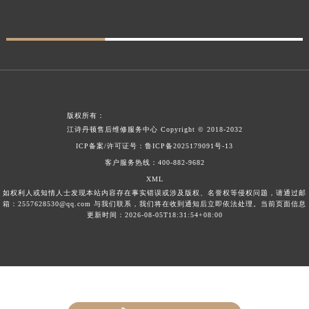
新疆维吾尔自治区阜康市博峰路江诗丹顿售后服务中心（需提前预约）
新疆维吾尔自治区哈密市伊州区建国北路江诗丹顿售后服务中心（需提前预约）
新疆维吾尔自治区和田市和田市北京西路江诗丹顿售后服务中心（需提前预约）
新疆维吾尔自治区胡杨河市胡杨河市胡杨路江诗丹顿售后服务中心（需提前预约）
新疆维吾尔自治区霍尔果斯市亚欧北路江诗丹顿售后服务中心（需提前预约）
新疆维吾尔自治区喀什市解放北路江诗丹顿售后服务中心（需提前预约）
版权所有：
新疆维吾尔自治区可克达拉市幸福路江诗丹顿售后服务中心（需提前预约）
江诗丹顿售后维修服务中心
Copyright © 2018-2032
ICP备案/许可证号：
鲁ICP备2025179091号-13
新疆维吾尔自治区克拉玛依市克拉玛依区友谊路江诗丹顿售后服务中心（需提前预约）
客户服务热线：
400-882-9682
新疆维吾尔自治区库车市库车市文化东路江诗丹顿售后服务中心（需提前预约）
XML
新疆维吾尔自治区库尔勒市库尔勒市人民东路江诗丹顿售后服务中心（需提前预约）
如权利人或知情人士发现本站内容存在事实错误或涉及版权、名誉权等侵权问题，请通过邮
箱：2557628530@qq.com 与我们联系，我们将在收到通知后立即依法处理。当前页面信息
新疆维吾尔自治区奎屯市团结西街江诗丹顿售后服务中心（需提前预约）
更新时间：2026-08-05T18:31:54+08:00
新疆维吾尔自治区昆玉市昆泉街江诗丹顿售后服务中心（需提前预约）
新疆维吾尔自治区沙湾市三道河子镇世纪大道南路江诗丹顿售后服务中心（需提前预约）
新疆维吾尔自治区石河子市北二路江诗丹顿售后服务中心（需提前预约）
新疆维吾尔自治区双河市光明路江诗丹顿售后服务中心（需提前预约）
新疆维吾尔自治区塔城市塔城地区闻琴路江诗丹顿售后服务中心（需提前预约）