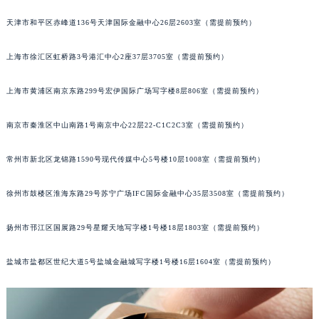
哈尔滨市道里区友谊西路600号富力中心T2座写字楼29层03室（需提前预约）
天津市和平区赤峰道136号天津国际金融中心26层2603室（需提前预约）
大连市中山区人民路15号国际金融大厦7层G室（需提前预约）
佛山市禅城区季华五路57号万科金融中心C座12层1205室（需提前预约）
上海市徐汇区虹桥路3号港汇中心2座37层3705室（需提前预约）
东莞市东城街道鸿福东路1号民盈国贸中心T1写字楼9层907室（需提前预约）
上海市黄浦区南京东路299号宏伊国际广场写字楼8层806室（需提前预约）
无锡市梁溪区人民中路139号恒隆广场写字楼1座11层1104室（需提前预约）
南通市崇川区工农路57号圆融广场写字楼16层1603室（需提前预约）
南京市秦淮区中山南路1号南京中心22层22-C1C2C3室（需提前预约）
苏州市苏州工业园区星港街199号苏州中心办公楼C座22层08室（需提前预约）
武汉市江汉区解放大道686号世界贸易大厦38层09室（需提前预约）
常州市新北区龙锦路1590号现代传媒中心5号楼10层1008室（需提前预约）
南宁市青秀区金湖路59号地王大厦12楼1224室（需提前预约）
合肥市蜀山区潜山路111号万象城华润大厦B座12楼03室（需提前预约）
徐州市鼓楼区淮海东路29号苏宁广场IFC国际金融中心35层3508室（需提前预约）
泉州市丰泽区宝洲路729号浦西万达中心写字楼A座7楼709室（需提前预约）
扬州市邗江区国展路29号星耀天地写字楼1号楼18层1803室（需提前预约）
青岛市南区山东路6号华润大厦B座22层04室（需提前预约）
烟台市芝罘区胜利路139号万达金融中心A座907室（需提前预约）
盐城市盐都区世纪大道5号盐城金融城写字楼1号楼16层1604室（需提前预约）
长春市朝阳区西安大路727号中银大厦A座(旺进大厦)18层09室（需提前预约）
贵阳市南明区都司高架桥路33号亨特国际金融中心14楼14D（需提前预约）
昆明市盘龙区北京路928号同德昆明广场写字楼10层06室（需提前预约）