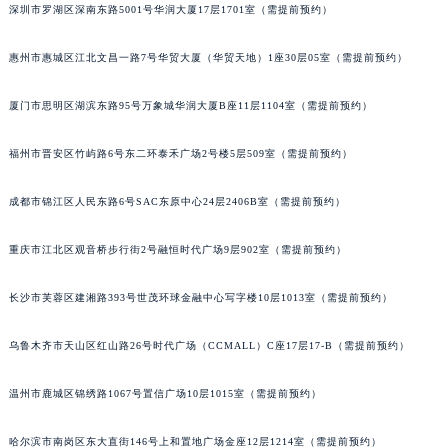
深圳市罗湖区深南东路5001号华润大厦17层1701室（需提前预约）
辽宁省抚顺市新抚区东一路江诗丹顿售后服务中心（需提前预约）
辽宁省阜新市海州区解放大街江诗丹顿售后服务中心（需提前预约）
惠州市惠城区江北文昌一路7号华贸大厦（华贸天地）1座30层05室（需提前预约）
辽宁省葫芦岛市连山区中央路江诗丹顿售后服务中心（需提前预约）
辽宁省锦州市古塔区中央大街江诗丹顿售后服务中心（需提前预约）
厦门市思明区湖滨东路95号万象城华润大厦B座11层1104室（需提前预约）
辽宁省辽阳市白塔区新运大街江诗丹顿售后服务中心（需提前预约）
福州市晋安区竹屿路6号东二环泰禾广场2号楼5层509室（需提前预约）
辽宁省盘锦市兴隆台区石油大街江诗丹顿售后服务中心（需提前预约）
辽宁省铁岭市银州区南马路江诗丹顿售后服务中心（需提前预约）
成都市锦江区人民东路6号SAC东原中心24层2406B室（需提前预约）
辽宁省营口市站前区市府路与渤海大街交叉口江诗丹顿售后服务中心（需提前预约）
辽宁省沈阳市沈河区中街路137号亨得利名表维修授权店1楼江诗丹顿售后服务中心（需提前预约）
重庆市江北区观音桥步行街2号融恒时代广场9层902室（需提前预约）
辽宁省沈阳市沈河区中街路83号亨得利名表维修授权店1楼江诗丹顿售后服务中心（需提前预约）
长沙市芙蓉区建湘路393号世茂环球金融中心写字楼10层1013室（需提前预约）
北京市朝阳区建国门外大街甲6号华熙国际中心D座11层1102室江诗丹顿售后服务中心（北京总部）（需提前预约）
北京市东城区东长安街1号王府井东方广场W3座6层602室江诗丹顿售后服务中心（需提前预约）
乌鲁木齐市天山区红山路26号时代广场（CCMALL）C座17层17-B（需提前预约）
河北省保定市竞秀区朝阳北大街北国先天下江诗丹顿售后服务中心（需提前预约）
内蒙古自治区阿拉善盟市左旗土尔扈特大街江诗丹顿售后服务中心（需提前预约）
温州市鹿城区锦绣路1067号置信广场10层1015室（需提前预约）
内蒙古自治区巴彦淖尔市临河区新华街江诗丹顿售后服务中心（需提前预约）
内蒙古自治区包头市青山区幸福路甲3号王府井百货名表维修江诗丹顿售后服务中心（需提前预约）
哈尔滨市南岗区东大直街146号上和置地广场金座12层1214室（需提前预约）