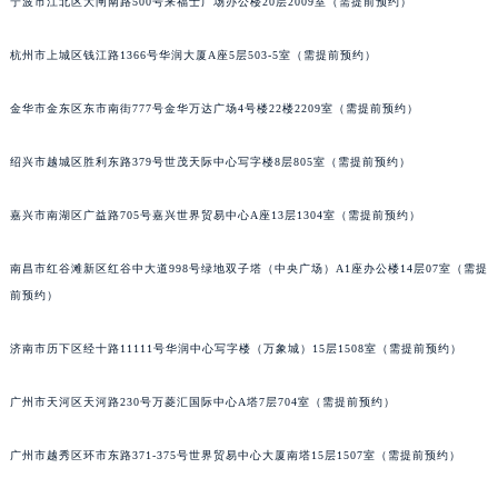
宁波市江北区大闸南路500号来福士广场办公楼20层2009室（需提前预约）
黑龙江省双鸭山市尖山区新兴大街江诗丹顿售后服务中心（需提前预约）
黑龙江省绥化市北林区新华街与康庄路交叉口江诗丹顿售后服务中心（需提前预约）
杭州市上城区钱江路1366号华润大厦A座5层503-5室（需提前预约）
黑龙江省伊春市伊美区通河路江诗丹顿售后服务中心（需提前预约）
金华市金东区东市南街777号金华万达广场4号楼22楼2209室（需提前预约）
吉林省白城市洮北区明仁南街江诗丹顿售后服务中心（需提前预约）
吉林省白山市浑江区浑江大街江诗丹顿售后服务中心（需提前预约）
绍兴市越城区胜利东路379号世茂天际中心写字楼8层805室（需提前预约）
吉林省吉林市船营区河南街江诗丹顿售后服务中心（需提前预约）
吉林省辽源市龙山区人民大街江诗丹顿售后服务中心（需提前预约）
嘉兴市南湖区广益路705号嘉兴世界贸易中心A座13层1304室（需提前预约）
吉林省梅河口市新华街道梅河大街江诗丹顿售后服务中心（需提前预约）
南昌市红谷滩新区红谷中大道998号绿地双子塔（中央广场）A1座办公楼14层07室（需提
吉林省四平市铁东区紫气大路与南九经街交汇处江诗丹顿售后服务中心（需提前预约）
前预约）
吉林省松原市宁江区五环大街江诗丹顿售后服务中心（需提前预约）
吉林省通化市东昌区环通乡江南大街江诗丹顿售后服务中心（需提前预约）
济南市历下区经十路11111号华润中心写字楼（万象城）15层1508室（需提前预约）
吉林省延边市延吉市解放路江诗丹顿售后服务中心（需提前预约）
辽宁省鞍山市铁东区站前街江诗丹顿售后服务中心（需提前预约）
广州市天河区天河路230号万菱汇国际中心A塔7层704室（需提前预约）
辽宁省本溪市平山区胜利路江诗丹顿售后服务中心（需提前预约）
广州市越秀区环市东路371-375号世界贸易中心大厦南塔15层1507室（需提前预约）
辽宁省朝阳市双塔区新华路江诗丹顿售后服务中心（需提前预约）
辽宁省丹东市振兴区七经街江诗丹顿售后服务中心（需提前预约）