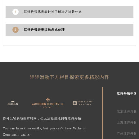
新疆维吾尔自治区库车市库车市文化东路江诗丹顿售后服务中心（需提前预约）
新疆维吾尔自治区库尔勒市库尔勒市人民东路江诗丹顿售后服务中心（需提前预约）
4
江诗丹顿腕表表针掉了解决方法是什么
新疆维吾尔自治区奎屯市团结西街江诗丹顿售后服务中心（需提前预约）
新疆维吾尔自治区昆玉市昆泉街江诗丹顿售后服务中心（需提前预约）
5
江诗丹顿表带过长怎么处理
新疆维吾尔自治区沙湾市三道河子镇世纪大道南路江诗丹顿售后服务中心（需提前预约）
新疆维吾尔自治区石河子市北二路江诗丹顿售后服务中心（需提前预约）
新疆维吾尔自治区双河市光明路江诗丹顿售后服务中心（需提前预约）
新疆维吾尔自治区塔城市塔城地区闻琴路江诗丹顿售后服务中心（需提前预约）
新疆维吾尔自治区铁门关市兴疆路江诗丹顿售后服务中心（需提前预约）
轻轻滑动下方栏目探索更多精彩内容
新疆维吾尔自治区图木舒克市图木舒克市中兴街江诗丹顿售后服务中心（需提前预约）
新疆维吾尔自治区吐鲁番市高昌区文化中路文化中路江诗丹顿售后服务中心（需提前预约）
江诗丹顿中国
新疆维吾尔自治区乌苏市乌鲁木齐北路江诗丹顿售后服务中心（需提前预约）
新疆维吾尔自治区五家渠市长征西街江诗丹顿售后服务中心（需提前预约）
北京江诗丹顿
新疆维吾尔自治区新星市东风路江诗丹顿售后服务中心（需提前预约）
你可以轻易地拥有时间，但无法轻易地拥有江诗丹顿
上海江诗丹顿
新疆维吾尔自治区伊宁市解放西路江诗丹顿售后服务中心（需提前预约）
You can have time easily, but you can't have Vacheron
贵州省安顺市西秀区中华南路江诗丹顿售后服务中心（需提前预约）
广州江诗丹顿
Constantin easily.