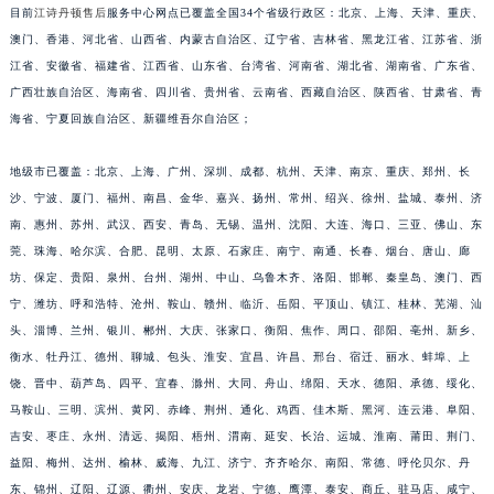
福建省漳州市龙文区步港路江诗丹顿售后服务中心（需提前预约）
目前
江诗丹顿售后
服务中心网点已覆盖全国34个省级行政区：北京、上海、天津、重庆、
江苏省常州市新北区龙锦路1590号现代传媒中心5号楼10层1008室江诗丹顿售后服务中心（需提前预约）
澳门、香港、河北省、山西省、内蒙古自治区、辽宁省、吉林省、黑龙江省、江苏省、浙
江省、安徽省、福建省、江西省、山东省、台湾省、河南省、湖北省、湖南省、广东省、
江苏省淮安市清江浦区淮海北路江诗丹顿售后服务中心（需提前预约）
广西壮族自治区、海南省、四川省、贵州省、云南省、西藏自治区、陕西省、甘肃省、青
江苏省连云港市海州区通灌北路江诗丹顿售后服务中心（需提前预约）
海省、宁夏回族自治区、新疆维吾尔自治区；
江苏省南京市秦淮区中山南路1号南京中心22层22-C1-C3室江诗丹顿售后服务中心（需提前预约）
江苏省宿迁市宿城区西湖路江诗丹顿售后服务中心（需提前预约）
地级市已覆盖：北京、上海、广州、深圳、成都、杭州、天津、南京、重庆、郑州、长
江苏省泰州市海陵区永定东路399号置地商务中心东塔（华润万象城）17层1706室江诗丹顿售后服务中心（需提前预约）
沙、宁波、厦门、福州、南昌、金华、嘉兴、扬州、常州、绍兴、徐州、盐城、泰州、济
江苏省徐州市鼓楼区淮海东路29号苏宁广场IFC国际金融中心35层3508室江诗丹顿售后服务中心（需提前预约）
南、惠州、苏州、武汉、西安、青岛、无锡、温州、沈阳、大连、海口、三亚、佛山、东
莞、珠海、哈尔滨、合肥、昆明、太原、石家庄、南宁、南通、长春、烟台、唐山、廊
江苏省盐城市盐都区世纪大道5号盐城金融城写字楼1号楼16层1604室江诗丹顿售后服务中心（需提前预约）
坊、保定、贵阳、泉州、台州、湖州、中山、乌鲁木齐、洛阳、邯郸、秦皇岛、澳门、西
江苏省扬州市邗江区国展路29号星耀天地写字楼1号楼18层1803室江诗丹顿售后服务中心（需提前预约）
宁、潍坊、呼和浩特、沧州、鞍山、赣州、临沂、岳阳、平顶山、镇江、桂林、芜湖、汕
江苏省镇江市京口区中山东路江诗丹顿售后服务中心（需提前预约）
头、淄博、兰州、银川、郴州、大庆、张家口、衡阳、焦作、周口、邵阳、亳州、新乡、
江西省抚州市临川区赣东大道江诗丹顿售后服务中心（需提前预约）
衡水、牡丹江、德州、聊城、包头、淮安、宜昌、许昌、邢台、宿迁、丽水、蚌埠、上
江西省赣州市章贡区文清路江诗丹顿售后服务中心（需提前预约）
饶、晋中、葫芦岛、四平、宜春、滁州、大同、舟山、绵阳、天水、德阳、承德、绥化、
江西省吉安市吉州区井冈山大道江诗丹顿售后服务中心（需提前预约）
马鞍山、三明、滨州、黄冈、赤峰、荆州、通化、鸡西、佳木斯、黑河、连云港、阜阳、
吉安、枣庄、永州、清远、揭阳、梧州、渭南、延安、长治、运城、淮南、莆田、荆门、
江西省景德镇市珠山区珠山中路江诗丹顿售后服务中心（需提前预约）
益阳、梅州、达州、榆林、威海、九江、济宁、齐齐哈尔、南阳、常德、呼伦贝尔、丹
江西省九江市浔阳区浔阳路江诗丹顿售后服务中心（需提前预约）
东、锦州、辽阳、辽源、衢州、安庆、龙岩、宁德、鹰潭、泰安、商丘、驻马店、咸宁、