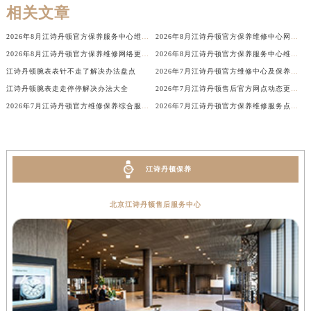
河南省郑州市二七区民主路10号华润大厦29层2905室江诗丹顿售后服务中心（需提前预约）
相关文章
河南省周口市川汇区七一路江诗丹顿售后服务中心（需提前预约）
2026年8月江诗丹顿官方保养服务中心维修点搬迁新开补充详情文本
2026年8月江诗丹顿官方保养维修中心网点新增及迁址补充确认发布完毕
河南省驻马店市驿城区乐山大道与置地大道交叉口江诗丹顿售后服务中心（需提前预约）
2026年8月江诗丹顿官方保养维修网络更新补充版确认内容
2026年8月江诗丹顿官方保养服务中心维修点搬迁新开补充详情文件
湖北省鄂州市鄂城区文星大道江诗丹顿售后服务中心（需提前预约）
江诗丹顿腕表表针不走了解决办法盘点
2026年7月江诗丹顿官方维修中心及保养服务中心最终迁移与增设全览确认版
湖北省黄冈市黄州区赤壁大道江诗丹顿售后服务中心（需提前预约）
江诗丹顿腕表走走停停解决办法大全
2026年7月江诗丹顿售后官方网点动态更新（迁址+新设）
湖北省黄石市黄石港区武汉路江诗丹顿售后服务中心（需提前预约）
2026年7月江诗丹顿官方维修保养综合服务网络补充调整通知内容
2026年7月江诗丹顿官方保养维修服务点最终迁移与新设网点完整最终版
湖北省荆门市东宝中天街步行街江诗丹顿售后服务中心（需提前预约）
湖北省荆州市荆州区荆中路江诗丹顿售后服务中心（需提前预约）
湖北省十堰市茅箭区人民北路江诗丹顿售后服务中心（需提前预约）
江诗丹顿保养
湖北省随州市曾都区青年路江诗丹顿售后服务中心（需提前预约）
湖北省咸宁市咸安区长安大道江诗丹顿售后服务中心（需提前预约）
北京江诗丹顿售后服务中心
湖北省襄阳市樊城区长虹路与人民路交叉口江诗丹顿售后服务中心（需提前预约）
湖北省孝感市孝南区复兴大道江诗丹顿售后服务中心（需提前预约）
湖北省宜昌市西陵区夷陵大道与港窑路江诗丹顿售后服务中心（需提前预约）
湖南省常德市武陵区人民路江诗丹顿售后服务中心（需提前预约）
湖南省郴州市北湖区国庆北路江诗丹顿售后服务中心（需提前预约）