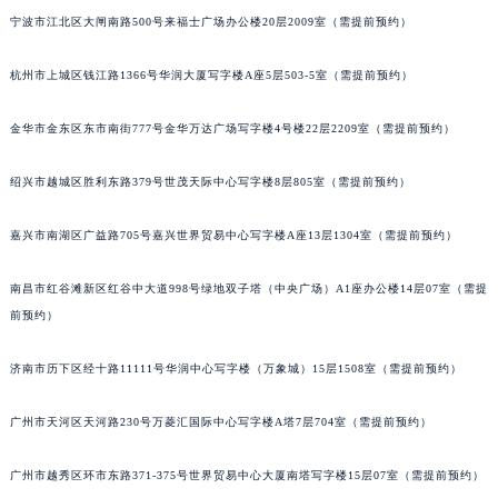
黑龙江省大庆市萨尔图区会战大街江诗丹顿售后服务中心（需提前预约）
宁波市江北区大闸南路500号来福士广场办公楼20层2009室（需提前预约）
黑龙江省鹤岗市向阳区红军路江诗丹顿售后服务中心（需提前预约）
黑龙江省黑河市爱辉区中央街江诗丹顿售后服务中心（需提前预约）
杭州市上城区钱江路1366号华润大厦写字楼A座5层503-5室（需提前预约）
黑龙江省鸡西市鸡冠区红军路江诗丹顿售后服务中心（需提前预约）
金华市金东区东市南街777号金华万达广场写字楼4号楼22层2209室（需提前预约）
黑龙江省佳木斯市向阳区长安路江诗丹顿售后服务中心（需提前预约）
黑龙江省牡丹江市东安区太平路江诗丹顿售后服务中心（需提前预约）
绍兴市越城区胜利东路379号世茂天际中心写字楼8层805室（需提前预约）
黑龙江省七台河市桃山区大同街江诗丹顿售后服务中心（需提前预约）
黑龙江省齐齐哈尔市龙沙区龙华路江诗丹顿售后服务中心（需提前预约）
嘉兴市南湖区广益路705号嘉兴世界贸易中心写字楼A座13层1304室（需提前预约）
黑龙江省双鸭山市尖山区新兴大街江诗丹顿售后服务中心（需提前预约）
黑龙江省绥化市北林区新华街与康庄路交叉口江诗丹顿售后服务中心（需提前预约）
南昌市红谷滩新区红谷中大道998号绿地双子塔（中央广场）A1座办公楼14层07室（需提
前预约）
黑龙江省伊春市伊美区通河路江诗丹顿售后服务中心（需提前预约）
吉林省白城市洮北区明仁南街江诗丹顿售后服务中心（需提前预约）
济南市历下区经十路11111号华润中心写字楼（万象城）15层1508室（需提前预约）
吉林省白山市浑江区浑江大街江诗丹顿售后服务中心（需提前预约）
吉林省吉林市船营区河南街江诗丹顿售后服务中心（需提前预约）
广州市天河区天河路230号万菱汇国际中心写字楼A塔7层704室（需提前预约）
吉林省辽源市龙山区人民大街江诗丹顿售后服务中心（需提前预约）
吉林省梅河口市新华街道梅河大街江诗丹顿售后服务中心（需提前预约）
广州市越秀区环市东路371-375号世界贸易中心大厦南塔写字楼15层07室（需提前预约）