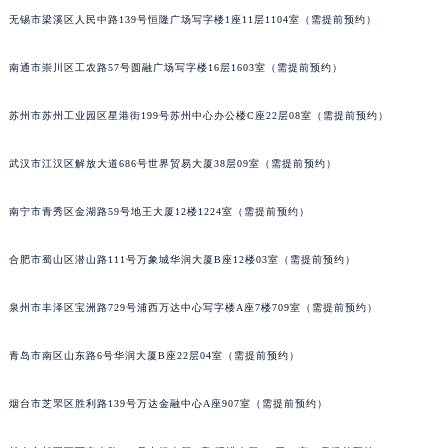
山西省大同市平城区迎宾街江诗丹顿售后服务中心（需提前预约）
无锡市梁溪区人民中路139号恒隆广场写字楼1座11层1104室（需提前预约）
山西省晋城市城区黄华街江诗丹顿售后服务中心（需提前预约）
山西省晋中市榆次区顺城街江诗丹顿售后服务中心（需提前预约）
南通市崇川区工农路57号圆融广场写字楼16层1603室（需提前预约）
山西省临汾市尧都区解放路江诗丹顿售后服务中心（需提前预约）
苏州市苏州工业园区星港街199号苏州中心办公楼C座22层08室（需提前预约）
山西省吕梁市离石区永宁中路与建设街交叉口江诗丹顿售后服务中心（需提前预约）
山西省朔州市朔城区怡西路与鄯阳西街交汇处江诗丹顿售后服务中心（需提前预约）
武汉市江汉区解放大道686号世界贸易大厦38层09室（需提前预约）
山西省忻州市忻府区和平东街与七一南路交叉口江诗丹顿售后服务中心（需提前预约）
山西省阳泉市郊区平阳东街与新城大道交叉口江诗丹顿售后服务中心（需提前预约）
南宁市青秀区金湖路59号地王大厦12楼1224室（需提前预约）
山西省运城市盐湖区河东街江诗丹顿售后服务中心（需提前预约）
山西省长治市潞州区英雄中路江诗丹顿售后服务中心（需提前预约）
合肥市蜀山区潜山路111号万象城华润大厦B座12楼03室（需提前预约）
山西省太原市迎泽区迎泽街道解放路15号亨得利名表维修授权店3楼江诗丹顿售后服务中心（需提前预约）
泉州市丰泽区宝洲路729号浦西万达中心写字楼A座7楼709室（需提前预约）
天津市和平区赤峰道136号天津国际金融中心26层2603室江诗丹顿售后服务中心（需提前预约）
安徽省安庆市迎江区人民路江诗丹顿售后服务中心（需提前预约）
青岛市南区山东路6号华润大厦B座22层04室（需提前预约）
安徽省蚌埠市蚌山区淮河路江诗丹顿售后服务中心（需提前预约）
安徽省亳州市谯城区魏武大道江诗丹顿售后服务中心（需提前预约）
烟台市芝罘区胜利路139号万达金融中心A座907室（需提前预约）
安徽省池州市贵池区长江路江诗丹顿售后服务中心（需提前预约）