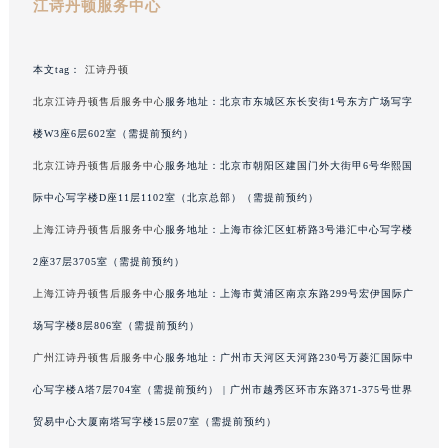
江诗丹顿服务中心
广西壮族自治区来宾市兴宾区桂中大道江诗丹顿售后服务中心（需提前预约）
广西壮族自治区柳州市城中区中山中路江诗丹顿售后服务中心（需提前预约）
广西壮族自治区钦州市钦南区金海湾东大街江诗丹顿售后服务中心（需提前预约）
本文tag：
江诗丹顿
广西壮族自治区梧州市万秀区龙湖镇高旺路江诗丹顿售后服务中心（需提前预约）
北京江诗丹顿售后服务中心
服务地址：北京市东城区东长安街1号东方广场写字
广西壮族自治区玉林市玉州区金玉路江诗丹顿售后服务中心（需提前预约）
楼W3座6层602室（需提前预约）
海南省儋州市儋州市那大镇兰洋北路江诗丹顿售后服务中心（需提前预约）
北京江诗丹顿售后服务中心
服务地址：北京市朝阳区建国门外大街甲6号华熙国
海南省东方市八所镇解放西路江诗丹顿售后服务中心（需提前预约）
际中心写字楼D座11层1102室（北京总部）（需提前预约）
海南省琼海市嘉积镇东风路江诗丹顿售后服务中心（需提前预约）
上海江诗丹顿售后服务中心
服务地址：上海市徐汇区虹桥路3号港汇中心写字楼
海南省三沙市西沙区西沙群岛永兴岛北京路江诗丹顿售后服务中心（需提前预约）
海南省三亚市吉阳区迎宾路江诗丹顿售后服务中心（需提前预约）
2座37层3705室（需提前预约）
海南省万宁市万城镇解放路江诗丹顿售后服务中心（需提前预约）
上海江诗丹顿售后服务中心
服务地址：上海市黄浦区南京东路299号宏伊国际广
海南省文昌市文城镇教育东路江诗丹顿售后服务中心（需提前预约）
场写字楼8层806室（需提前预约）
海南省五指山市通什镇三月三大道江诗丹顿售后服务中心（需提前预约）
广州江诗丹顿售后服务中心
服务地址：广州市天河区天河路230号万菱汇国际中
香港特别行政区尖沙咀区油尖旺区广东道江诗丹顿售后服务中心（需提前预约）
心写字楼A塔7层704室（需提前预约） | 广州市越秀区环市东路371-375号世界
香港特别行政区金钟区中西区金钟道江诗丹顿售后服务中心（需提前预约）
贸易中心大厦南塔写字楼15层07室（需提前预约）
香港特别行政区九龙区油尖旺区弥敦道江诗丹顿售后服务中心（需提前预约）