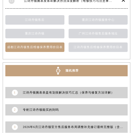
13
江诗丹顿腕表发条坏解决办法深度解析（维修技巧与注意事项）
新疆维吾尔自治区阿拉尔市胜利大道江诗丹顿售后服务中心（需提前预约）
新疆维吾尔自治区阿拉山口市友好路江诗丹顿售后服务中心（需提前预约）
新疆维吾尔自治区阿勒泰市解放路江诗丹顿售后服务中心（需提前预约）
江诗丹顿售后
重庆江诗丹顿服务中心
新疆维吾尔自治区阿图什市光明路江诗丹顿售后服务中心（需提前预约）
重庆江诗丹顿
广州江诗丹顿售后服务地址
新疆维吾尔自治区白杨市军垦路江诗丹顿售后服务中心（需提前预约）
新疆维吾尔自治区北屯市团结路江诗丹顿售后服务中心（需提前预约）
成都江诗丹顿售后维修保养费用价目表
江诗丹顿售后维修保养费用价目表
新疆维吾尔自治区博乐市博乐市北京路江诗丹顿售后服务中心（需提前预约）
新疆维吾尔自治区昌吉市延安北路江诗丹顿售后服务中心（需提前预约）
新疆维吾尔自治区阜康市博峰路江诗丹顿售后服务中心（需提前预约）
随机推荐
新疆维吾尔自治区哈密市伊州区建国北路江诗丹顿售后服务中心（需提前预约）
新疆维吾尔自治区和田市和田市北京西路江诗丹顿售后服务中心（需提前预约）
1
江诗丹顿腕表表盘有划痕解决技巧汇总（保养与修复方法详解）
新疆维吾尔自治区胡杨河市胡杨河市胡杨路江诗丹顿售后服务中心（需提前预约）
新疆维吾尔自治区霍尔果斯市亚欧北路江诗丹顿售后服务中心（需提前预约）
2
专柜江诗丹顿能买的到吗
新疆维吾尔自治区喀什市解放北路江诗丹顿售后服务中心（需提前预约）
新疆维吾尔自治区可克达拉市幸福路江诗丹顿售后服务中心（需提前预约）
新疆维吾尔自治区克拉玛依市克拉玛依区友谊路江诗丹顿售后服务中心（需提前预约）
3
2026年6月江诗丹顿官方售后服务布局调整补充修订最终完整版（含搬迁与新增）