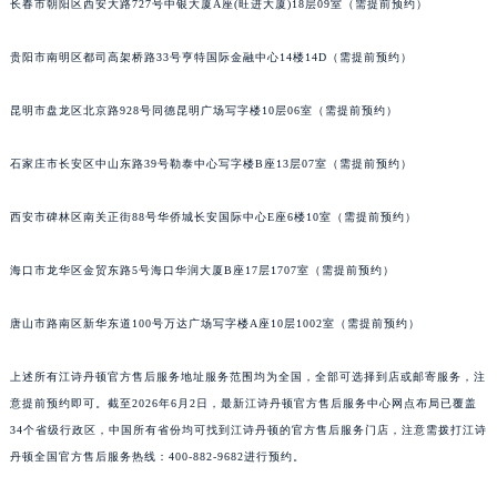
长春市朝阳区西安大路727号中银大厦A座(旺进大厦)18层09室（需提前预约）
安徽省滁州市琅琊区南谯北路江诗丹顿售后服务中心（需提前预约）
安徽省阜阳市颍州区颍州北路江诗丹顿售后服务中心（需提前预约）
贵阳市南明区都司高架桥路33号亨特国际金融中心14楼14D（需提前预约）
安徽省淮北市相山区淮海路江诗丹顿售后服务中心（需提前预约）
安徽省淮南市田家庵区国庆中路江诗丹顿售后服务中心（需提前预约）
昆明市盘龙区北京路928号同德昆明广场写字楼10层06室（需提前预约）
安徽省黄山市屯溪区黄山西路江诗丹顿售后服务中心（需提前预约）
安徽省六安市金安区解放中路江诗丹顿售后服务中心（需提前预约）
石家庄市长安区中山东路39号勒泰中心写字楼B座13层07室（需提前预约）
安徽省马鞍山市雨山区湖南西路江诗丹顿售后服务中心（需提前预约）
西安市碑林区南关正街88号华侨城长安国际中心E座6楼10室（需提前预约）
安徽省宿州市埇桥区人民中路江诗丹顿售后服务中心（需提前预约）
安徽省铜陵市铜官区石城大道江诗丹顿售后服务中心（需提前预约）
海口市龙华区金贸东路5号海口华润大厦B座17层1707室（需提前预约）
安徽省芜湖市镜湖区中山路步行街江诗丹顿售后服务中心（需提前预约）
安徽省宣城市宣州区叠嶂西路江诗丹顿售后服务中心（需提前预约）
唐山市路南区新华东道100号万达广场写字楼A座10层1002室（需提前预约）
福建省龙岩市新罗区九一南路江诗丹顿售后服务中心（需提前预约）
上述所有江诗丹顿官方售后服务地址服务范围均为全国，全部可选择到店或邮寄服务，注
福建省南平市建阳区人民西路江诗丹顿售后服务中心（需提前预约）
意提前预约即可。截至2026年6月2日，最新江诗丹顿官方售后服务中心网点布局已覆盖
福建省宁德市蕉城区天湖东路江诗丹顿售后服务中心（需提前预约）
34个省级行政区，中国所有省份均可找到江诗丹顿的官方售后服务门店，注意需拨打江诗
福建省莆田市城厢区霞林街道荔华东大道江诗丹顿售后服务中心（需提前预约）
丹顿全国官方售后服务热线：400-882-9682进行预约。
福建省三明市三元区东乾二路江诗丹顿售后服务中心（需提前预约）