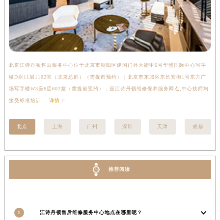
湖南省衡阳市雁峰区解放路江诗丹顿售后服务中心（需提前预约）
湖南省怀化市鹤城区迎丰中路江诗丹顿售后服务中心（需提前预约）
湖南省娄底市娄星区长青街江诗丹顿售后服务中心（需提前预约）
湖南省邵阳市双清区东风路江诗丹顿售后服务中心（需提前预约）
湖南省湘潭市雨湖区莲城大道江诗丹顿售后服务中心（需提前预约）
北京江诗丹顿售后服务中心位于北京市朝阳区建国门外大街甲6号华熙国际中心写字
上
湖南省益阳市赫山区桃花仑路江诗丹顿售后服务中心（需提前预约）
楼D座11层1102室（北京总部）（需提前预约） | 北京市东城区东长安街1号东方广
室
湖南省永州市冷水滩区永州大道与中兴路交叉口江诗丹顿售后服务中心（需提前预约）
场写字楼W3座6层602室（需提前预约），是江诗丹顿维修保养服务网点,中心技师均
提
湖南省岳阳市岳阳楼区东茅岭路江诗丹顿售后服务中心（需提前预约）
接受标准培训....
详情 >
湖南省张家界市永定区解放路江诗丹顿售后服务中心（需提前预约）
北京
上海
广州
深圳
天津
成都
湖南省长沙市芙蓉区建湘路393号世茂环球金融中心写字楼10层1013室江诗丹顿售后服务中心（需提前预约）
湖南省株洲市芦淞区建设南路江诗丹顿售后服务中心（需提前预约）
甘肃省白银市白银区北京路江诗丹顿售后服务中心（需提前预约）
甘肃省定西市安定区解放路江诗丹顿售后服务中心（需提前预约）
推荐阅读
甘肃省敦煌市沙州镇阳关中路江诗丹顿售后服务中心（需提前预约）
甘肃省合作市人民街江诗丹顿售后服务中心（需提前预约）
甘肃省嘉峪关市雄关区新华中路江诗丹顿售后服务中心（需提前预约）
1
江诗丹顿售后维修服务中心地点在哪里呢？