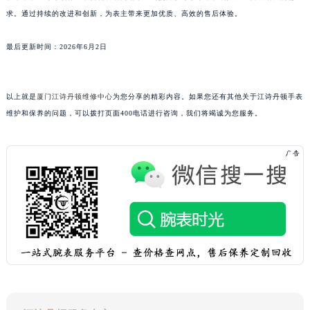
广东省汕头市龙湖区长平路江诗丹顿售后服务中心（需提前预约）
求。通过持续的改进和创新，为表主带来更加优质、高效的售后体验。
广东省汕尾市城区香洲街道园林社区翠园街江诗丹顿售后服务中心（需提前预约）
广东省韶关市武江区芙蓉新区与老城中心交汇处江诗丹顿售后服务中心（需提前预约）
最后更新时间：2026年6月2日
广东省深圳市罗湖区深南东路5001号华润大厦17层1701室江诗丹顿售后服务中心（需提前预约）
广东省阳江市江城区东风一路江诗丹顿售后服务中心（需提前预约）
以上就是
厦门江诗丹顿维修中心
为您分享的精彩内容。如果您还有其他关于江诗丹顿手表
广东省云浮市云城区金山路江诗丹顿售后服务中心（需提前预约）
维护和保养的问题，可以拨打页面400电话进行咨询，我们将竭诚为您服务。
广东省湛江市赤坎区观海北路江诗丹顿售后服务中心（需提前预约）
广东省肇庆市端州区信安大道与砚都大道交汇处江诗丹顿售后服务中心（需提前预约）
广西壮族自治区百色市右江区中山二路江诗丹顿售后服务中心（需提前预约）
广西壮族自治区北海市海城区北京路江诗丹顿售后服务中心（需提前预约）
广西壮族自治区崇左市江州区石景林街道友谊大道与丽川路交汇处江诗丹顿售后服务中心（需提前预约）
广西壮族自治区防城港市港口区金花茶大道江诗丹顿售后服务中心（需提前预约）
广西壮族自治区贵港市港北区港城街道布山大道与仙衣路交叉口江诗丹顿售后服务中心（需提前预约）
广西壮族自治区桂林市秀峰区红岭路江诗丹顿售后服务中心（需提前预约）
广西壮族自治区河池市金城江区金城江街道朝阳路江诗丹顿售后服务中心（需提前预约）
广西壮族自治区贺州市八步区城东街道灵峰南路江诗丹顿售后服务中心（需提前预约）