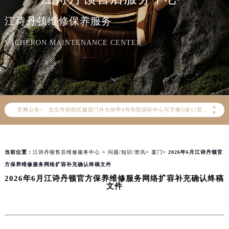
江诗丹顿维修保养服务
VACHERON MAINTENANCE CENTER
2026年8月江诗丹顿中国区售后服务网络优化升级公告
2026年8月江诗丹顿全国官方售后客户服务热线：400-882-9682
江诗丹顿官方全国统一服务热线400-882-9682，服务覆盖中国大陆、香港、澳门、台湾全部区域（非大陆需加拨“+86”）
2026年8月江诗丹顿售后服务中心最新网点地址：
北京市朝阳区建国门外大街甲6号华熙国际中心写字楼D座11层1102室（北京总部）（需提前预约）
▲
官网公告>
▼
北京市东城区东长安街1号东方广场写字楼W3座6层602室（需提前预约）
天津市和平区赤峰道136号天津国际金融中心写字楼26层2603室（需提前预约）
上海市徐汇区虹桥路3号港汇中心写字楼2座37层3705室（需提前预约）
当前位置：
江诗丹顿售后维修服务中心
>
问题/知识/资讯
>
厦门
> 2026年6月江诗丹顿官
上海市黄浦区南京东路299号宏伊国际广场写字楼8层806室（需提前预约）
方保养维修服务网络扩容补充确认终稿文件
南京市秦淮区中山南路1号（新街口）南京中心写字楼22层C1-1室（需提前预约）
2026年6月江诗丹顿官方保养维修服务网络扩容补充确认终稿
文件
常州市新北区龙锦路1590号现代传媒中心写字楼5号楼10层1008室（需提前预约）
徐州市鼓楼区淮海东路29号苏宁广场IFC国际金融中心写字楼35层3508室（需提前预约）
扬州市邗江区国展路29号星耀天地写字楼1号楼18层1803室（需提前预约）