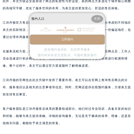
此外，本次升级还全面加强了网点的私密性与舒适度。新的网点大多选址于城市核心商圈
山东省枣庄市滕州市北辛路与善国路交叉口江诗丹顿售后服务中心（需提前预约）
的高端写字楼，优化了服务空间的布局，为表主提供更加安心、舒适的售后体验。
山东省淄博市张店区金晶大道江诗丹顿售后服务中心（需提前预约）
上海市黄浦区南京东路299号宏伊国际广场写字楼8层806室江诗丹顿售后服务中心（需提前预约）
预约入口
关闭
江诗丹顿官方售后体系一直以用户需求为导向。在网点优化过程中，充分考虑到不同地区
上海市徐汇区虹桥路3号港汇中心2座37层3705室江诗丹顿售后服务中心（需提前预约）
表主的实际情况，力求让每一位表主都能便捷地享受到优质服务。对于一些偏远地区，也
浙江省杭州市上城区钱江路1366号华润大厦A座5层503-5室江诗丹顿售后服务中心（需提前预约）
通过合理布局服务点，缩短表主与售后网点的距离。
立即预约
浙江省湖州市吴兴区劳动路江诗丹顿售后服务中心（需提前预约）
提前预约免排队，到店即享服务
在服务流程方面，经过再造后的流程更加简洁高效。表主将腕表送至售后网点后，工作人
浙江省嘉兴市南湖区广益路705号嘉兴世界贸易中心A座13层1304室江诗丹顿售后服务中心（需提前预约）
预约时间有变无需取消，可随时重新预约
员会迅速进行初步检查和登记，然后根据腕表的具体情况安排专业制表师进行检测和维
浙江省金华市金东区东市南街777号金华万达广场4号楼22楼2209室江诗丹顿售后服务中心（需提前预约）
修。整个过程中，表主可以通过官方渠道随时了解维修进度。
浙江省丽水市莲都区解放街江诗丹顿售后服务中心（需提前预约）
浙江省宁波市江北区大闸南路500号来福士广场办公楼20层2009室江诗丹顿售后服务中心（需提前预约）
江诗丹顿的官网也在此次升级中发挥了重要作用。表主可以在官网上查询售后网点的分
浙江省衢州市柯城区上街江诗丹顿售后服务中心（需提前预约）
布、服务项目以及相关的注意事项等信息。同时，官网还提供在线预约服务，方便表主提
浙江省绍兴市越城区胜利东路379号世茂天际中心写字楼8层805室江诗丹顿售后服务中心（需提前预约）
前安排售后事宜。
浙江省舟山市定海区解放东路江诗丹顿售后服务中心（需提前预约）
客户服务团队是江诗丹顿售后体系的重要组成部分。他们经过专业培训，具备丰富的知识
澳门特别行政区大堂区议事亭前地（新马路）江诗丹顿售后服务中心（需提前预约）
和经验，能够为表主提供准确、详细的咨询服务。无论是关于腕表的保养、维修，还是其
澳门特别行政区风顺堂区南湾大马路江诗丹顿售后服务中心（需提前预约）
他相关问题，都能给予表主满意的答复。
澳门特别行政区花地玛堂区关闸广场江诗丹顿售后服务中心（需提前预约）