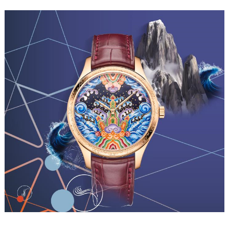
重庆市江北区观音桥步行街2号融恒时代广场写字楼9层902室（需提前预约）
长沙市芙蓉区定王台街道建湘路393号世茂环球金融中心写字楼（芙蓉广场）10层13室（需提前预约）
郑州市二七区铭功路10号华润大厦写字楼29层2905室（需提前预约）
太原市迎泽区解放路15号亨得利名表服务中心（品牌授权店）3层整层（需提前预约）
沈阳市沈河区中街路137号亨得利名表服务中心（品牌授权店）1层整层（需提前预约）
沈阳市沈河区中街路83号亨得利名表服务中心（品牌授权店）1层整层（需提前预约）
乌鲁木齐市天山区红山路26号时代广场（CCMALL）C座17层17-B（需提前预约）
温州市鹿城区锦绣路1067号置信广场10层1015室（需提前预约）
哈尔滨市道里区友谊西路600号富力中心T2座写字楼29层03室（需提前预约）
大连市中山区人民路15号国际金融大厦7层G室（需提前预约）
佛山市禅城区季华五路57号万科金融中心C座12层1205室（需提前预约）
东莞市东城街道鸿福东路1号民盈国贸中心T1写字楼9层907室（需提前预约）
无锡市梁溪区人民中路139号恒隆广场写字楼1座11层1104室（需提前预约）
南通市崇川区工农路57号圆融广场写字楼16层1603室（需提前预约）
苏州市苏州工业园区星港街199号苏州中心办公楼C座22层08室（需提前预约）
武汉市江汉区解放大道686号世界贸易大厦38层09室（需提前预约）