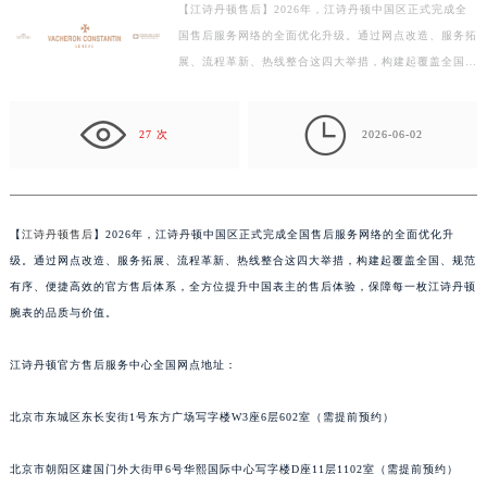
盐城市盐都区世纪大道5号盐城金融城写字楼1号楼16层1604室（需提前预约）
【江诗丹顿售后】2026年，江诗丹顿中国区正式完成全
国售后服务网络的全面优化升级。通过网点改造、服务拓
泰州市海陵区永定东路399号置地商务中心东塔写字楼（华润万象城）17层1706室（需提前预约）
展、流程革新、热线整合这四大举措，构建起覆盖全国、
宁波市江北区大闸南路500号来福士广场办公楼20层2009室（需提前预约）
规范有序、便捷高效的官方售后体系，全方位提升中国
杭州市上城区钱江路1366号华润大厦写字楼A座5层503-5室（需提前预约）
表…

金华市金东区东市南街777号金华万达广场写字楼4号楼22层2209室（需提前预约）
27 次
2026-06-02
绍兴市越城区胜利东路379号世茂天际中心写字楼8层805室（需提前预约）
嘉兴市南湖区广益路705号嘉兴世界贸易中心写字楼A座13层1304室（需提前预约）
南昌市红谷滩新区红谷中大道998号绿地双子塔（中央广场）A1座办公楼14层07室（需提前预约）
【
江诗丹顿售后
】2026年，江诗丹顿中国区正式完成全国售后服务网络的全面优化升
济南市历下区经十路11111号华润中心写字楼（万象城）15层1508室（需提前预约）
级。通过网点改造、服务拓展、流程革新、热线整合这四大举措，构建起覆盖全国、规范
广州市天河区天河路230号万菱汇国际中心写字楼A塔7层704室（需提前预约）
有序、便捷高效的官方售后体系，全方位提升中国表主的售后体验，保障每一枚江诗丹顿
广州市越秀区环市东路371-375号世界贸易中心大厦南塔写字楼15层07室（需提前预约）
腕表的品质与价值。
深圳市罗湖区深南东路5001号华润大厦写字楼17层1701室（需提前预约）
江诗丹顿官方售后服务中心全国网点地址：
惠州市惠城区江北文昌一路7号华贸大厦写字楼1座30层05室（需提前预约）
厦门市思明区湖滨东路95号华润大厦写字楼B座11层1104室（需提前预约）
北京市东城区东长安街1号东方广场写字楼W3座6层602室（需提前预约）
福州市鼓楼区五四路128-1号恒力城写字楼15层03室（需提前预约）
成都市锦江区人民东路6号SAC东原中心写字楼24层2406B室（需提前预约）
北京市朝阳区建国门外大街甲6号华熙国际中心写字楼D座11层1102室（需提前预约）