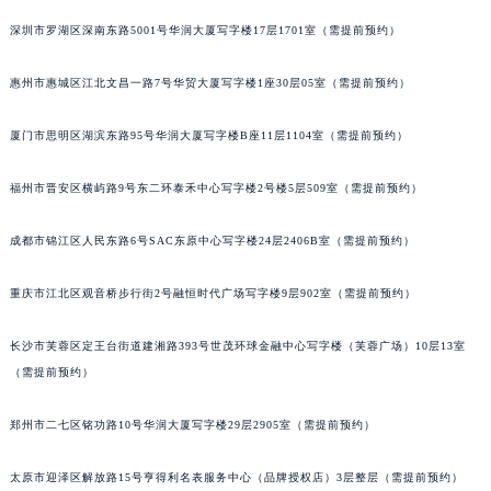
吉林省四平市铁东区紫气大路与南九经街交汇处江诗丹顿售后服务中心（需提前预约）
深圳市罗湖区深南东路5001号华润大厦写字楼17层1701室（需提前预约）
吉林省松原市宁江区五环大街江诗丹顿售后服务中心（需提前预约）
吉林省通化市东昌区环通乡江南大街江诗丹顿售后服务中心（需提前预约）
惠州市惠城区江北文昌一路7号华贸大厦写字楼1座30层05室（需提前预约）
吉林省延边市延吉市解放路江诗丹顿售后服务中心（需提前预约）
辽宁省鞍山市铁东区站前街江诗丹顿售后服务中心（需提前预约）
厦门市思明区湖滨东路95号华润大厦写字楼B座11层1104室（需提前预约）
辽宁省本溪市平山区胜利路江诗丹顿售后服务中心（需提前预约）
福州市晋安区横屿路9号东二环泰禾中心写字楼2号楼5层509室（需提前预约）
辽宁省朝阳市双塔区新华路江诗丹顿售后服务中心（需提前预约）
辽宁省丹东市振兴区七经街江诗丹顿售后服务中心（需提前预约）
成都市锦江区人民东路6号SAC东原中心写字楼24层2406B室（需提前预约）
辽宁省抚顺市新抚区东一路江诗丹顿售后服务中心（需提前预约）
辽宁省阜新市海州区解放大街江诗丹顿售后服务中心（需提前预约）
重庆市江北区观音桥步行街2号融恒时代广场写字楼9层902室（需提前预约）
辽宁省葫芦岛市连山区中央路江诗丹顿售后服务中心（需提前预约）
辽宁省锦州市古塔区中央大街江诗丹顿售后服务中心（需提前预约）
长沙市芙蓉区定王台街道建湘路393号世茂环球金融中心写字楼（芙蓉广场）10层13室
（需提前预约）
辽宁省辽阳市白塔区新运大街江诗丹顿售后服务中心（需提前预约）
辽宁省盘锦市兴隆台区石油大街江诗丹顿售后服务中心（需提前预约）
郑州市二七区铭功路10号华润大厦写字楼29层2905室（需提前预约）
辽宁省铁岭市银州区南马路江诗丹顿售后服务中心（需提前预约）
辽宁省营口市站前区市府路与渤海大街交叉口江诗丹顿售后服务中心（需提前预约）
太原市迎泽区解放路15号亨得利名表服务中心（品牌授权店）3层整层（需提前预约）