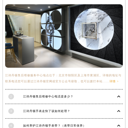
甘肃省金昌市金川区北京路江诗丹顿售后服务中心（需提前预约）
甘肃省酒泉市肃州区西大街江诗丹顿售后服务中心（需提前预约）
甘肃省临夏市城南街道团结路江诗丹顿售后服务中心（需提前预约）
甘肃省陇南市武都区人民路江诗丹顿售后服务中心（需提前预约）
甘肃省平凉市崆峒区西大街江诗丹顿售后服务中心（需提前预约）
甘肃省庆阳市西峰区南大街江诗丹顿售后服务中心（需提前预约）
甘肃省天水市秦州区民主路江诗丹顿售后服务中心（需提前预约）
甘肃省武威市凉州区迎宾路江诗丹顿售后服务中心（需提前预约）
甘肃省张掖市甘州区民乐北路江诗丹顿售后服务中心（需提前预约）
宁夏回族自治区固原市原州区文化街江诗丹顿售后服务中心（需提前预约）
江诗丹顿售后维修服务中心地点位于：北京市朝阳区及上海市黄浦区。详细的地址与
联系电话您可以通过江诗丹顿官网或官方公众号获取，也可以拨打本站......
详情 >
宁夏回族自治区石嘴山市大武口区贺兰山路江诗丹顿售后服务中心（需提前预约）
宁夏回族自治区吴忠市利通区开元大道江诗丹顿售后服务中心（需提前预约）
2
江诗丹顿售后维修中心电话是多少？
宁夏回族自治区银川市兴庆区新华东路97号新百中心C馆一层C1-18号商铺江诗丹顿售后服务中心（需提前预约）
宁夏回族自治区中卫市沙坡头区鼓楼东街江诗丹顿售后服务中心（需提前预约）
3
江诗丹顿手表走快了该如何处理？
青海省果洛藏族自治州玛沁县团结路江诗丹顿售后服务中心（需提前预约）
青海省海北藏族自治州海晏县将军路江诗丹顿售后服务中心（需提前预约）
4
如何养护江诗丹顿手表带？（表带日常保养）