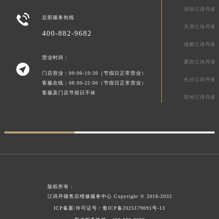
贵州省毕节市七星关区松山路江诗丹顿售后服务中心（需提前预约）
深圳江诗丹顿

贵州省六盘水市钟山区钟山大道江诗丹顿售后服务中心（需提前预约）
总部服务热线
天津江诗丹顿
贵州省黔东南苗族侗族自治州凯里市北京西路江诗丹顿售后服务中心（需提前预约）
400-882-9682
贵州省黔西南布依族苗族自治州兴义市大道与桔香路交汇处江诗丹顿售后服务中心（需提前预约）
成都江诗丹顿
贵州省铜仁市碧江区民主路江诗丹顿售后服务中心（需提前预约）
营业时间：
重庆江诗丹顿

贵州省遵义市红花岗区共青大道与嵩山路交叉口江诗丹顿售后服务中心（需提前预约）
门店营业：09:00-19:30（节假日正常营业）
长沙江诗丹顿
客服在线：08:00-22:00（节假日正常营业）
四川省阿坝州市马尔康市团结街江诗丹顿售后服务中心（需提前预约）
客服及门店节假日不休
郑州江诗丹顿
四川省巴中市巴州区江北大道江诗丹顿售后服务中心（需提前预约）
四川省成都市锦江区人民东路6号SAC东原中心24层2406B室江诗丹顿售后服务中心（需提前预约）
四川省达州市通川区中心广场、老车坝江诗丹顿售后服务中心（需提前预约）
四川省德阳市旌阳区长江西路、南街江诗丹顿售后服务中心（需提前预约）
四川省甘孜州市康定市情歌广场、箭炉街江诗丹顿售后服务中心（需提前预约）
四川省广安市广安区建安南路江诗丹顿售后服务中心（需提前预约）
四川省广元市利州区老城南北街、东大街江诗丹顿售后服务中心（需提前预约）
版权所有：
四川省乐山市市中区嘉定中路江诗丹顿售后服务中心（需提前预约）
江诗丹顿售后维修服务中心
Copyright © 2018-2032
ICP备案/许可证号：
鲁ICP备2025179091号-13
四川省凉山州市西昌市大巷口下街江诗丹顿售后服务中心（需提前预约）