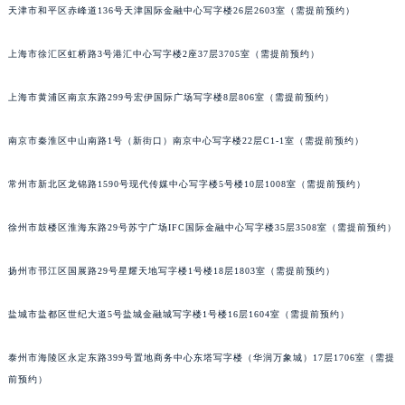
南宁市青秀区金湖路59号地王大厦12楼1224室（需提前预约）
天津市和平区赤峰道136号天津国际金融中心写字楼26层2603室（需提前预约）
合肥市蜀山区潜山路111号万象城华润大厦B座12楼03室（需提前预约）
上海市徐汇区虹桥路3号港汇中心写字楼2座37层3705室（需提前预约）
泉州市丰泽区宝洲路729号浦西万达中心写字楼A座7楼709室（需提前预约）
青岛市南区山东路6号华润大厦B座22层04室（需提前预约）
上海市黄浦区南京东路299号宏伊国际广场写字楼8层806室（需提前预约）
烟台市芝罘区胜利路139号万达金融中心A座907室（需提前预约）
长春市朝阳区西安大路727号中银大厦A座(旺进大厦)18层09室（需提前预约）
南京市秦淮区中山南路1号（新街口）南京中心写字楼22层C1-1室（需提前预约）
贵阳市南明区都司高架桥路33号亨特国际金融中心14楼14D（需提前预约）
昆明市盘龙区北京路928号同德昆明广场写字楼10层06室（需提前预约）
常州市新北区龙锦路1590号现代传媒中心写字楼5号楼10层1008室（需提前预约）
石家庄市长安区中山东路39号勒泰中心写字楼B座13层07室（需提前预约）
徐州市鼓楼区淮海东路29号苏宁广场IFC国际金融中心写字楼35层3508室（需提前预约）
西安市碑林区南关正街88号华侨城长安国际中心E座6楼10室（需提前预约）
海口市龙华区金贸东路5号海口华润大厦B座17层1707室（需提前预约）
扬州市邗江区国展路29号星耀天地写字楼1号楼18层1803室（需提前预约）
唐山市路南区新华东道100号万达广场写字楼A座10层1002室（需提前预约）
台州市椒江区东海大道1800号腾达中心东1幢20楼2002室（需提前预约）
盐城市盐都区世纪大道5号盐城金融城写字楼1号楼16层1604室（需提前预约）
内蒙古自治区呼和浩特市玉泉区大学西街70号华润万象城写字楼（鄂尔多斯大厦）23层2326室（需提前预约）
泰州市海陵区永定东路399号置地商务中心东塔写字楼（华润万象城）17层1706室（需提
甘肃省兰州市七里河区西津西路16号兰州中心写字楼21层2102室（需提前预约）
前预约）
重庆市解放碑渝中区民权路28号英利国际金融中心写字楼20层01室（需提前预约）