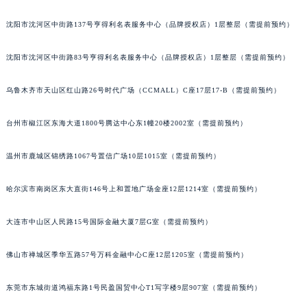
辽宁省沈阳市沈河区中街路137号亨得利名表维修授权店1楼江诗丹顿售后服务中心（需提前预约）
辽宁省沈阳市沈河区中街路83号亨得利名表维修授权店1楼江诗丹顿售后服务中心（需提前预约）
沈阳市沈河区中街路137号亨得利名表服务中心（品牌授权店）1层整层（需提前预约）
北京市朝阳区建国门外大街甲6号华熙国际中心D座11层1102室江诗丹顿售后服务中心（北京总部）（需提前预约）
沈阳市沈河区中街路83号亨得利名表服务中心（品牌授权店）1层整层（需提前预约）
北京市东城区东长安街1号王府井东方广场W3座6层602室江诗丹顿售后服务中心（需提前预约）
河北省保定市竞秀区朝阳北大街北国先天下江诗丹顿售后服务中心（需提前预约）
乌鲁木齐市天山区红山路26号时代广场（CCMALL）C座17层17-B（需提前预约）
内蒙古自治区阿拉善盟市左旗土尔扈特大街江诗丹顿售后服务中心（需提前预约）
内蒙古自治区巴彦淖尔市临河区新华街江诗丹顿售后服务中心（需提前预约）
台州市椒江区东海大道1800号腾达中心东1幢20楼2002室（需提前预约）
内蒙古自治区包头市青山区幸福路甲3号王府井百货名表维修江诗丹顿售后服务中心（需提前预约）
温州市鹿城区锦绣路1067号置信广场10层1015室（需提前预约）
内蒙古自治区赤峰市红山区哈达街江诗丹顿售后服务中心（需提前预约）
内蒙古自治区鄂尔多斯市东胜区伊金霍洛街江诗丹顿售后服务中心（需提前预约）
哈尔滨市南岗区东大直街146号上和置地广场金座12层1214室（需提前预约）
内蒙古自治区呼伦贝尔市海拉尔区中央街江诗丹顿售后服务中心（需提前预约）
内蒙古自治区通辽市科尔沁区明仁大街江诗丹顿售后服务中心（需提前预约）
大连市中山区人民路15号国际金融大厦7层G室（需提前预约）
内蒙古自治区乌海市海勃湾区人民南路江诗丹顿售后服务中心（需提前预约）
内蒙古自治区乌兰察布市集宁区恩和大街江诗丹顿售后服务中心（需提前预约）
佛山市禅城区季华五路57号万科金融中心C座12层1205室（需提前预约）
内蒙古自治区锡林郭勒盟市锡林浩特市光明街与额尔敦路交叉口江诗丹顿售后服务中心（需提前预约）
东莞市东城街道鸿福东路1号民盈国贸中心T1写字楼9层907室（需提前预约）
内蒙古自治区兴安盟市乌兰浩特市兴安大街江诗丹顿售后服务中心（需提前预约）