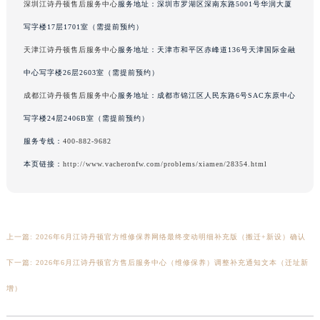
深圳江诗丹顿售后服务中心
服务地址：深圳市罗湖区深南东路5001号华润大厦
香港特别行政区铜锣湾区湾仔区轩尼诗道江诗丹顿售后服务中心（需提前预约）
河南省安阳市文峰区解放大道江诗丹顿售后服务中心（需提前预约）
写字楼17层1701室（需提前预约）
河南省鹤壁市淇滨区九州路江诗丹顿售后服务中心（需提前预约）
天津江诗丹顿售后服务中心
服务地址：天津市和平区赤峰道136号天津国际金融
河南省济源市沁园街道济水大道江诗丹顿售后服务中心（需提前预约）
中心写字楼26层2603室（需提前预约）
河南省焦作市解放区解放路江诗丹顿售后服务中心（需提前预约）
成都江诗丹顿售后服务中心
服务地址：成都市锦江区人民东路6号SAC东原中心
河南省开封市鼓楼区中山路江诗丹顿售后服务中心（需提前预约）
写字楼24层2406B室（需提前预约）
河南省洛阳市西工区中州中路与解放路交叉口江诗丹顿售后服务中心（需提前预约）
服务专线：
400-882-9682
河南省漯河市源汇区交通路江诗丹顿售后服务中心（需提前预约）
本页链接：
http://www.vacheronfw.com/problems/xiamen/28354.html
河南省南阳市宛城区范蠡东路与南都路交叉口江诗丹顿售后服务中心（需提前预约）
河南省平顶山市卫东区建设路江诗丹顿售后服务中心（需提前预约）
河南省濮阳市大华龙区开州路绿城路交叉口江诗丹顿售后服务中心（需提前预约）
河南省三门峡市湖滨区和平路江诗丹顿售后服务中心（需提前预约）
上一篇:
2026年6月江诗丹顿官方维修保养网络最终变动明细补充版（搬迁+新设）确认
河南省商丘市梁园区神火大道江诗丹顿售后服务中心（需提前预约）
下一篇:
2026年6月江诗丹顿官方售后服务中心（维修保养）调整补充通知文本（迁址新
河南省新乡市红旗区人民路江诗丹顿售后服务中心（需提前预约）
河南省信阳市浉河区东方红大道江诗丹顿售后服务中心（需提前预约）
增）
河南省许昌市魏都区建安大道与八龙路交叉口江诗丹顿售后服务中心（需提前预约）