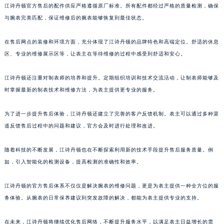
澳门特别行政区花王堂区大三巴商圈江诗丹顿售后服务中心（需提前预约）
江诗丹顿官方售后的配件供应严格遵循原厂标准。所有配件都经过严格的质量检测，确保
澳门特别行政区嘉模堂区官也街江诗丹顿售后服务中心（需提前预约）
与腕表完美匹配，保证维修后的腕表能够恢复到最佳状态。
澳门省路氹城市金光大道江诗丹顿售后服务中心（需提前预约）
在售后网点的装修和环境方面，充分体现了江诗丹顿的品牌特色和高端定位。舒适的休息
澳门特别行政区望德堂区塔石广场江诗丹顿售后服务中心（需提前预约）
区、专业的维修展示区等，让表主在等待维修的过程中感受到舒适和安心。
福建省福州市鼓楼区五四路128-1号恒力城写字楼15层03室江诗丹顿售后服务中心（需提前预约）
福建省厦门市思明区湖滨东路95号万象城华润大厦B座11层1104室江诗丹顿售后服务中心（需提前预约）
江诗丹顿还注重对制表师的培养和提升。定期组织培训和技术交流活动，让制表师能够及
广东省潮州市潮安区新风路与潮汕路交汇处江诗丹顿售后服务中心（需提前预约）
时掌握最新的制表技术和维修方法，为表主提供更专业的服务。
广东省广州市天河区天河路230号万菱汇国际中心A塔7层704室江诗丹顿售后服务中心（需提前预约）
为了进一步提升售后体验，江诗丹顿还建立了完善的客户反馈机制。表主可以通过多种渠
广东省广州市越秀区环市东路371-375号世界贸易中心大厦南塔15层1507室江诗丹顿售后服务中心（需提前预约）
道反馈售后过程中的问题和建议，官方会及时进行处理和改进。
广东省河源市源城区越王大道江诗丹顿售后服务中心（需提前预约）
广东省惠州市惠城区江北文昌一路7号华贸大厦1座30层3005室江诗丹顿售后服务中心（需提前预约）
随着科技的不断发展，江诗丹顿也在不断探索利用新的技术手段提升售后服务质量。例
广东省江门市蓬江区广场西路江诗丹顿售后服务中心（需提前预约）
如，引入智能化的检测设备，提高检测的准确性和效率。
广东省揭阳市榕城进贤门步行街江诗丹顿售后服务中心（需提前预约）
广东省茂名市电白区水东街道迎宾大道江诗丹顿售后服务中心（需提前预约）
江诗丹顿的官方售后体系不仅仅是解决腕表的维修问题，更是为表主提供一种全方位的服
务体验。从腕表的日常保养建议到突发故障的解决，都能为表主提供专业的支持。
广东省梅州市梅江区金燕大道江诗丹顿售后服务中心（需提前预约）
广东省清远市清城区湖西路江诗丹顿售后服务中心（需提前预约）
在未来，江诗丹顿将继续优化售后网络，不断提升服务水平，以满足表主日益增长的需