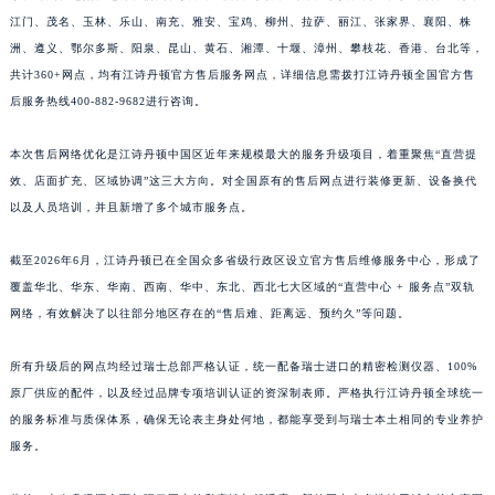
江西省南昌市红谷滩新区红谷中大道998号绿地双子塔（中央广场）A1座办公楼14层1407室江诗丹顿售后服务中心（需提前预约）
江门、茂名、玉林、乐山、南充、雅安、宝鸡、柳州、拉萨、丽江、张家界、襄阳、株
江西省萍乡市安源区萍安北大道与康庄路交叉口江诗丹顿售后服务中心（需提前预约）
洲、遵义、鄂尔多斯、阳泉、昆山、黄石、湘潭、十堰、漳州、攀枝花、香港、台北等，
江西省上饶市信州区滨江西路江诗丹顿售后服务中心（需提前预约）
共计360+网点，均有江诗丹顿官方售后服务网点，详细信息需拨打江诗丹顿全国官方售
江西省新余市渝水区北湖西路江诗丹顿售后服务中心（需提前预约）
后服务热线400-882-9682进行咨询。
江西省宜春市袁州区中山中路江诗丹顿售后服务中心（需提前预约）
本次售后网络优化是江诗丹顿中国区近年来规模最大的服务升级项目，着重聚焦“直营提
江西省鹰潭市月湖区胜利东路江诗丹顿售后服务中心（需提前预约）
效、店面扩充、区域协调”这三大方向。对全国原有的售后网点进行装修更新、设备换代
山东省德州市德城区东风中路江诗丹顿售后服务中心（需提前预约）
以及人员培训，并且新增了多个城市服务点。
山东省东营市东营区济南路江诗丹顿售后服务中心（需提前预约）
山东省济南市历下区经十路11111号华润中心写字楼（万象城）15层1508室江诗丹顿售后服务中心（需提前预约）
截至2026年6月，江诗丹顿已在全国众多省级行政区设立官方售后维修服务中心，形成了
山东省济宁市任城区太白楼路江诗丹顿售后服务中心（需提前预约）
覆盖华北、华东、华南、西南、华中、东北、西北七大区域的“直营中心 + 服务点”双轨
网络，有效解决了以往部分地区存在的“售后难、距离远、预约久”等问题。
山东省莱芜市文化南路8号银座商城名表维修一楼名表维修江诗丹顿售后服务中心（需提前预约）
山东省临沂市兰山区解放路江诗丹顿售后服务中心（需提前预约）
所有升级后的网点均经过瑞士总部严格认证，统一配备瑞士进口的精密检测仪器、100%
山东省日照市东港区烟台路江诗丹顿售后服务中心（需提前预约）
原厂供应的配件，以及经过品牌专项培训认证的资深制表师。严格执行江诗丹顿全球统一
山东省泰安市泰山区财源街道泰山大街江诗丹顿售后服务中心（需提前预约）
的服务标准与质保体系，确保无论表主身处何地，都能享受到与瑞士本土相同的专业养护
山东省威海市环翠区新威海路89号振华商厦一楼名表维修江诗丹顿售后服务中心（需提前预约）
服务。
山东省潍坊市奎文区东风东街江诗丹顿售后服务中心（需提前预约）