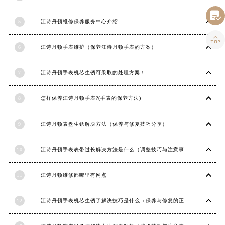
青海省海东市乐都区滨河路江诗丹顿售后服务中心（需提前预约）

青海省海南藏族自治州共和县青海湖大街江诗丹顿售后服务中心（需提前预约）
5
江诗丹顿维修保养服务中心介绍
青海省海西蒙古族藏族自治州德令哈市柴达木路江诗丹顿售后服务中心（需提前预约）

青海省黄南藏族自治州同仁市德合隆路江诗丹顿售后服务中心（需提前预约）
6
江诗丹顿手表维护（保养江诗丹顿手表的方案）
青海省西宁市城西区海湖新区西关大道江诗丹顿售后服务中心（需提前预约）
7
江诗丹顿手表机芯生锈可采取的处理方案！
青海省玉树藏族自治州结古镇胜利路江诗丹顿售后服务中心（需提前预约）
陕西省安康市汉滨区金州路江诗丹顿售后服务中心（需提前预约）
8
怎样保养江诗丹顿手表?(手表的保养方法)
陕西省宝鸡市渭滨区经二路江诗丹顿售后服务中心（需提前预约）
陕西省汉中市汉台区北大街江诗丹顿售后服务中心（需提前预约）
9
江诗丹顿表盘生锈解决方法（保养与修复技巧分享）
陕西省商洛市商州区州城街江诗丹顿售后服务中心（需提前预约）
陕西省铜川市王益区红旗街江诗丹顿售后服务中心（需提前预约）
10
江诗丹顿手表表带过长解决方法是什么（调整技巧与注意事项）
陕西省渭南市临渭区东风大街江诗丹顿售后服务中心（需提前预约）
陕西省咸阳市秦都区沣西新城统一西路与白马河路交汇处江诗丹顿售后服务中心（需提前预约）
11
江诗丹顿维修部哪里有网点
陕西省延安市宝塔区中心街江诗丹顿售后服务中心（需提前预约）
陕西省榆林市榆阳区长兴路江诗丹顿售后服务中心（需提前预约）
12
江诗丹顿手表机芯生锈了解决技巧是什么（保养与修复的正确方法）
新疆维吾尔自治区阿克苏市东大街江诗丹顿售后服务中心（需提前预约）