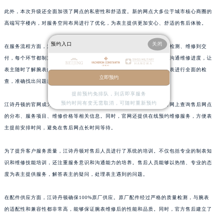
上海市黄浦区南京东路299号宏伊国际广场写字楼8层806室江诗丹顿售后服务中心（需提前预约）
此外，本次升级还全面加强了网点的私密性和舒适度。新的网点大多位于城市核心商圈的
上海市徐汇区虹桥路3号港汇中心2座37层3705室江诗丹顿售后服务中心（需提前预约）
高端写字楼内，对服务空间布局进行了优化，为表主提供更加安心、舒适的售后体验。
浙江省杭州市上城区钱江路1366号华润大厦A座5层503-5室江诗丹顿售后服务中心（需提前预约）
预约入口
关闭
在服务流程方面，江诗丹顿官方售后进行了深度的再造。从腕表接收、检测、维修到交
浙江省湖州市吴兴区劳动路江诗丹顿售后服务中心（需提前预约）
付，每个环节都制定了严格的标准和规范。客户服务人员会及时与表主沟通维修进度，让
浙江省嘉兴市南湖区广益路705号嘉兴世界贸易中心A座13层1304室江诗丹顿售后服务中心（需提前预约）
表主随时了解腕表的维修情况。在检测环节，利用先进的检测仪器对腕表进行全面的检
浙江省金华市金东区东市南街777号金华万达广场4号楼22楼2209室江诗丹顿售后服务中心（需提前预约）
立即预约
查，准确找出问题所在，为后续的维修提供精准的依据。
浙江省丽水市莲都区解放街江诗丹顿售后服务中心（需提前预约）
提前预约免排队，到店即享服务
预约时间有变无需取消，可随时重新预约
浙江省宁波市江北区大闸南路500号来福士广场办公楼20层2009室江诗丹顿售后服务中心（需提前预约）
江诗丹顿的官网成为了表主获取信息和服务的重要平台。表主可以在官网上查询售后网点
的分布、服务项目、维修价格等相关信息。同时，官网还提供在线预约维修服务，方便表
浙江省衢州市柯城区上街江诗丹顿售后服务中心（需提前预约）
主提前安排时间，避免在售后网点长时间等待。
浙江省绍兴市越城区胜利东路379号世茂天际中心写字楼8层805室江诗丹顿售后服务中心（需提前预约）
浙江省舟山市定海区解放东路江诗丹顿售后服务中心（需提前预约）
为了提升客户服务质量，江诗丹顿对售后人员进行了系统的培训。不仅包括专业的制表知
澳门特别行政区大堂区议事亭前地（新马路）江诗丹顿售后服务中心（需提前预约）
识和维修技能培训，还注重服务意识和沟通能力的培养。售后人员能够以热情、专业的态
澳门特别行政区风顺堂区南湾大马路江诗丹顿售后服务中心（需提前预约）
度为表主提供服务，解答表主的疑问，处理表主遇到的问题。
澳门特别行政区花地玛堂区关闸广场江诗丹顿售后服务中心（需提前预约）
在配件供应方面，江诗丹顿确保100%原厂供应。原厂配件经过严格的质量检测，与腕表
澳门特别行政区花王堂区大三巴商圈江诗丹顿售后服务中心（需提前预约）
的适配性和兼容性都非常高，能够保证腕表维修后的性能和品质。同时，官方售后建立了
澳门特别行政区嘉模堂区官也街江诗丹顿售后服务中心（需提前预约）