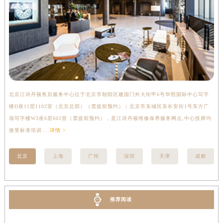
湖南省娄底市娄星区长青街江诗丹顿售后服务中心（需提前预约）
湖南省邵阳市双清区东风路江诗丹顿售后服务中心（需提前预约）
湖南省湘潭市雨湖区莲城大道江诗丹顿售后服务中心（需提前预约）
湖南省益阳市赫山区桃花仑路江诗丹顿售后服务中心（需提前预约）
湖南省永州市冷水滩区永州大道与中兴路交叉口江诗丹顿售后服务中心（需提前预约）
湖南省岳阳市岳阳楼区东茅岭路江诗丹顿售后服务中心（需提前预约）
湖南省张家界市永定区解放路江诗丹顿售后服务中心（需提前预约）
北京江诗丹顿售后服务中心位于北京市朝阳区建国门外大街甲6号华熙国际中心写字
上
楼D座11层1102室（北京总部）（需提前预约） | 北京市东城区东长安街1号东方广
室
湖南省长沙市芙蓉区建湘路393号世茂环球金融中心写字楼10层1013室江诗丹顿售后服务中心（需提前预约）
场写字楼W3座6层602室（需提前预约），是江诗丹顿维修保养服务网点,中心技师均
提
湖南省株洲市芦淞区建设南路江诗丹顿售后服务中心（需提前预约）
接受标准培训....
详情 >
甘肃省白银市白银区北京路江诗丹顿售后服务中心（需提前预约）
甘肃省定西市安定区解放路江诗丹顿售后服务中心（需提前预约）
北京
上海
广州
深圳
天津
成都
甘肃省敦煌市沙州镇阳关中路江诗丹顿售后服务中心（需提前预约）
甘肃省合作市人民街江诗丹顿售后服务中心（需提前预约）
甘肃省嘉峪关市雄关区新华中路江诗丹顿售后服务中心（需提前预约）
推荐阅读
甘肃省金昌市金川区北京路江诗丹顿售后服务中心（需提前预约）
甘肃省酒泉市肃州区西大街江诗丹顿售后服务中心（需提前预约）