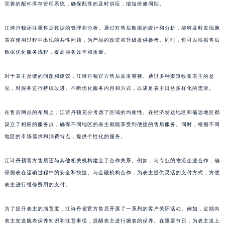
完善的配件库存管理系统，确保配件的及时供应，缩短维修周期。
澳门省路氹城市金光大道江诗丹顿售后服务中心（需提前预约）
澳门特别行政区望德堂区塔石广场江诗丹顿售后服务中心（需提前预约）
江诗丹顿还注重售后数据的管理和分析。通过对售后数据的统计和分析，能够及时发现腕
福建省福州市鼓楼区五四路128-1号恒力城写字楼15层03室江诗丹顿售后服务中心（需提前预约）
表在使用过程中出现的共性问题，为产品的改进和升级提供参考。同时，也可以根据售后
福建省厦门市思明区湖滨东路95号万象城华润大厦B座11层1104室江诗丹顿售后服务中心（需提前预约）
数据优化服务流程，提高服务效率和质量。
广东省潮州市潮安区新风路与潮汕路交汇处江诗丹顿售后服务中心（需提前预约）
对于表主反馈的问题和建议，江诗丹顿官方售后高度重视。通过多种渠道收集表主的意
广东省广州市天河区天河路230号万菱汇国际中心A塔7层704室江诗丹顿售后服务中心（需提前预约）
见，对服务进行持续改进。不断优化服务内容和方式，以满足表主日益多样化的需求。
广东省广州市越秀区环市东路371-375号世界贸易中心大厦南塔15层1507室江诗丹顿售后服务中心（需提前预约）
广东省河源市源城区越王大道江诗丹顿售后服务中心（需提前预约）
在售后网点的布局上，江诗丹顿充分考虑了区域的均衡性。在经济发达地区和偏远地区都
广东省惠州市惠城区江北文昌一路7号华贸大厦1座30层3005室江诗丹顿售后服务中心（需提前预约）
设立了相应的服务点，确保不同地区的表主都能享受到便捷的售后服务。同时，根据不同
广东省江门市蓬江区广场西路江诗丹顿售后服务中心（需提前预约）
地区的市场需求和消费特点，提供个性化的服务。
广东省揭阳市榕城进贤门步行街江诗丹顿售后服务中心（需提前预约）
江诗丹顿官方售后还与其他相关机构建立了合作关系。例如，与专业的物流企业合作，确
广东省茂名市电白区水东街道迎宾大道江诗丹顿售后服务中心（需提前预约）
保腕表在运输过程中的安全和快捷。与金融机构合作，为表主提供灵活的支付方式，方便
广东省梅州市梅江区金燕大道江诗丹顿售后服务中心（需提前预约）
表主进行维修费用的支付。
广东省清远市清城区湖西路江诗丹顿售后服务中心（需提前预约）
广东省汕头市龙湖区长平路江诗丹顿售后服务中心（需提前预约）
为了提升表主的满意度，江诗丹顿官方售后开展了一系列的客户关怀活动。例如，定期向
广东省汕尾市城区香洲街道园林社区翠园街江诗丹顿售后服务中心（需提前预约）
表主发送腕表保养知识和注意事项，提醒表主进行腕表的保养。在重要节日，为表主送上