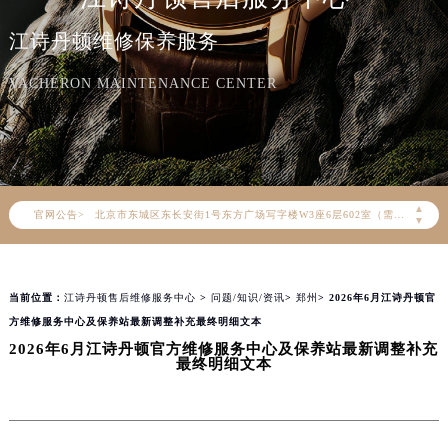
江诗丹顿维修保养服务
2026年8月江诗丹顿中国区售后服务网络优化升级公告
2026年8月江诗丹顿全国官方售后客户服务热线：400-882-9682
VACHERON MAINTENANCE CENTER
江诗丹顿官方全国统一服务热线400-882-9682，服务覆盖中国大陆、香港、澳门、台湾全部区域（非大陆需加拨“+86”）
2026年8月江诗丹顿售后服务中心最新网点地址：
北京市朝阳区建国门外大街甲6号华熙国际中心写字楼D座11层1102室（北京总部）（需提前预约）
北京市东城区东长安街1号东方广场写字楼W3座6层602室（需提前预约）
▲
官网公告>
天津市和平区赤峰道136号天津国际金融中心写字楼26层2603室（需提前预约）
▼
上海市徐汇区虹桥路3号港汇中心写字楼2座37层3705室（需提前预约）
上海市黄浦区南京东路299号宏伊国际广场写字楼8层806室（需提前预约）
当前位置：
江诗丹顿售后维修服务中心
>
问题/知识/资讯
>
郑州
> 2026年6月江诗丹顿官
南京市秦淮区中山南路1号（新街口）南京中心写字楼22层C1-1室（需提前预约）
方维修服务中心及保养站最新调整补充最终明细文本
常州市新北区龙锦路1590号现代传媒中心写字楼5号楼10层1008室（需提前预约）
2026年6月江诗丹顿官方维修服务中心及保养站最新调整补充
徐州市鼓楼区淮海东路29号苏宁广场IFC国际金融中心写字楼35层3508室（需提前预约）
最终明细文本
扬州市邗江区国展路29号星耀天地写字楼1号楼18层1803室（需提前预约）
盐城市盐都区世纪大道5号盐城金融城写字楼1号楼16层1604室（需提前预约）
泰州市海陵区永定东路399号置地商务中心东塔写字楼（华润万象城）17层1706室（需提前预约）