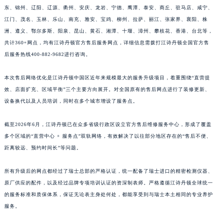
东、锦州、辽阳、辽源、衢州、安庆、龙岩、宁德、鹰潭、泰安、商丘、驻马店、咸宁、
江西省上饶市信州区滨江西路江诗丹顿售后服务中心（需提前预约）
江门、茂名、玉林、乐山、南充、雅安、宝鸡、柳州、拉萨、丽江、张家界、襄阳、株
江西省新余市渝水区北湖西路江诗丹顿售后服务中心（需提前预约）
洲、遵义、鄂尔多斯、阳泉、昆山、黄石、湘潭、十堰、漳州、攀枝花、香港、台北等，
江西省宜春市袁州区中山中路江诗丹顿售后服务中心（需提前预约）
共计360+网点，均有江诗丹顿官方售后服务网点，详细信息需拨打江诗丹顿全国官方售
江西省鹰潭市月湖区胜利东路江诗丹顿售后服务中心（需提前预约）
后服务热线400-882-9682进行咨询。
山东省德州市德城区东风中路江诗丹顿售后服务中心（需提前预约）
山东省东营市东营区济南路江诗丹顿售后服务中心（需提前预约）
本次售后网络优化是江诗丹顿中国区近年来规模最大的服务升级项目，着重围绕“直营提
效、店面扩充、区域平衡”三个主要方向展开。对全国原有的售后网点进行了装修更新、
山东省济南市历下区经十路11111号华润中心写字楼（万象城）15层1508室江诗丹顿售后服务中心（需提前预约）
设备换代以及人员培训，同时在多个城市增设了服务点。
山东省济宁市任城区太白楼路江诗丹顿售后服务中心（需提前预约）
山东省莱芜市文化南路8号银座商城名表维修一楼名表维修江诗丹顿售后服务中心（需提前预约）
截至2026年6月，江诗丹顿已在众多省级行政区设立官方售后维修服务中心，形成了覆盖
山东省临沂市兰山区解放路江诗丹顿售后服务中心（需提前预约）
多个区域的“直营中心 + 服务点”双轨网络，有效解决了以往部分地区存在的“售后不便、
山东省日照市东港区烟台路江诗丹顿售后服务中心（需提前预约）
距离较远、预约时间长”等问题。
山东省泰安市泰山区财源街道泰山大街江诗丹顿售后服务中心（需提前预约）
所有升级后的网点都经过了瑞士总部的严格认证，统一配备了瑞士进口的精密检测仪器、
山东省威海市环翠区新威海路89号振华商厦一楼名表维修江诗丹顿售后服务中心（需提前预约）
原厂供应的配件，以及经过品牌专项培训认证的资深制表师。严格遵循江诗丹顿全球统一
山东省潍坊市奎文区东风东街江诗丹顿售后服务中心（需提前预约）
的服务标准和质保体系，保证无论表主身处何处，都能享受到与瑞士本土相同的专业养护
山东省枣庄市滕州市北辛路与善国路交叉口江诗丹顿售后服务中心（需提前预约）
服务。
山东省淄博市张店区金晶大道江诗丹顿售后服务中心（需提前预约）