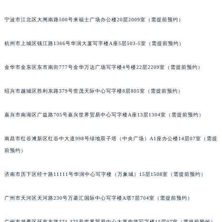
泉州市丰泽区宝洲路729号浦西万达中心写字楼A座7楼709室（需提前预约）
宁波市江北区大闸南路500号来福士广场办公楼20层2009室（需提前预约）
青岛市南区山东路6号华润大厦B座22层04室（需提前预约）
烟台市芝罘区胜利路139号万达金融中心A座907室（需提前预约）
杭州市上城区钱江路1366号华润大厦写字楼A座5层503-5室（需提前预约）
长春市朝阳区西安大路727号中银大厦A座(旺进大厦)18层09室（需提前预约）
贵阳市南明区都司高架桥路33号亨特国际金融中心14楼14D（需提前预约）
金华市金东区东市南街777号金华万达广场写字楼4号楼22层2209室（需提前预约）
昆明市盘龙区北京路928号同德昆明广场写字楼10层06室（需提前预约）
绍兴市越城区胜利东路379号世茂天际中心写字楼8层805室（需提前预约）
石家庄市长安区中山东路39号勒泰中心写字楼B座13层07室（需提前预约）
西安市碑林区南关正街88号华侨城长安国际中心E座6楼10室（需提前预约）
嘉兴市南湖区广益路705号嘉兴世界贸易中心写字楼A座13层1304室（需提前预约）
海口市龙华区金贸东路5号海口华润大厦B座17层1707室（需提前预约）
唐山市路南区新华东道100号万达广场写字楼A座10层1002室（需提前预约）
南昌市红谷滩新区红谷中大道998号绿地双子塔（中央广场）A1座办公楼14层07室（需提
台州市椒江区东海大道1800号腾达中心东1幢20楼2002室（需提前预约）
前预约）
内蒙古自治区呼和浩特市玉泉区大学西街70号华润万象城写字楼（鄂尔多斯大厦）23层2326室（需提前预约）
济南市历下区经十路11111号华润中心写字楼（万象城）15层1508室（需提前预约）
甘肃省兰州市七里河区西津西路16号兰州中心写字楼21层2102室（需提前预约）
重庆市解放碑渝中区民权路28号英利国际金融中心写字楼20层01室（需提前预约）
广州市天河区天河路230号万菱汇国际中心写字楼A塔7层704室（需提前预约）
黑龙江省大庆市萨尔图区会战大街江诗丹顿售后服务中心（需提前预约）
黑龙江省鹤岗市向阳区红军路江诗丹顿售后服务中心（需提前预约）
广州市越秀区环市东路371-375号世界贸易中心大厦南塔写字楼15层07室（需提前预约）