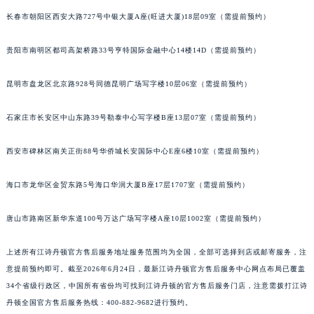
安徽省淮北市相山区淮海路江诗丹顿售后服务中心（需提前预约）
长春市朝阳区西安大路727号中银大厦A座(旺进大厦)18层09室（需提前预约）
安徽省淮南市田家庵区国庆中路江诗丹顿售后服务中心（需提前预约）
贵阳市南明区都司高架桥路33号亨特国际金融中心14楼14D（需提前预约）
安徽省黄山市屯溪区黄山西路江诗丹顿售后服务中心（需提前预约）
安徽省六安市金安区解放中路江诗丹顿售后服务中心（需提前预约）
昆明市盘龙区北京路928号同德昆明广场写字楼10层06室（需提前预约）
安徽省马鞍山市雨山区湖南西路江诗丹顿售后服务中心（需提前预约）
安徽省宿州市埇桥区人民中路江诗丹顿售后服务中心（需提前预约）
石家庄市长安区中山东路39号勒泰中心写字楼B座13层07室（需提前预约）
安徽省铜陵市铜官区石城大道江诗丹顿售后服务中心（需提前预约）
安徽省芜湖市镜湖区中山路步行街江诗丹顿售后服务中心（需提前预约）
西安市碑林区南关正街88号华侨城长安国际中心E座6楼10室（需提前预约）
安徽省宣城市宣州区叠嶂西路江诗丹顿售后服务中心（需提前预约）
海口市龙华区金贸东路5号海口华润大厦B座17层1707室（需提前预约）
福建省龙岩市新罗区九一南路江诗丹顿售后服务中心（需提前预约）
福建省南平市建阳区人民西路江诗丹顿售后服务中心（需提前预约）
唐山市路南区新华东道100号万达广场写字楼A座10层1002室（需提前预约）
福建省宁德市蕉城区天湖东路江诗丹顿售后服务中心（需提前预约）
福建省莆田市城厢区霞林街道荔华东大道江诗丹顿售后服务中心（需提前预约）
上述所有江诗丹顿官方售后服务地址服务范围均为全国，全部可选择到店或邮寄服务，注
福建省三明市三元区东乾二路江诗丹顿售后服务中心（需提前预约）
意提前预约即可。截至2026年6月24日，最新江诗丹顿官方售后服务中心网点布局已覆盖
34个省级行政区，中国所有省份均可找到江诗丹顿的官方售后服务门店，注意需拨打江诗
福建省漳州市龙文区步港路江诗丹顿售后服务中心（需提前预约）
丹顿全国官方售后服务热线：400-882-9682进行预约。
江苏省常州市新北区龙锦路1590号现代传媒中心5号楼10层1008室江诗丹顿售后服务中心（需提前预约）