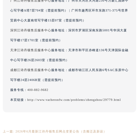
广州江诗丹顿售后服务中心
服务地址：广州市天河区天河路230号万菱汇国际中
河南省鹤壁市淇滨区九州路江诗丹顿售后服务中心（需提前预约）
心写字楼A塔7层704室（需提前预约） | 广州市越秀区环市东路371-375号世界
河南省济源市沁园街道济水大道江诗丹顿售后服务中心（需提前预约）
贸易中心大厦南塔写字楼15层07室（需提前预约）
河南省焦作市解放区解放路江诗丹顿售后服务中心（需提前预约）
深圳江诗丹顿售后服务中心
服务地址：深圳市罗湖区深南东路5001号华润大厦
河南省开封市鼓楼区中山路江诗丹顿售后服务中心（需提前预约）
写字楼17层1701室（需提前预约）
河南省洛阳市西工区中州中路与解放路交叉口江诗丹顿售后服务中心（需提前预约）
河南省漯河市源汇区交通路江诗丹顿售后服务中心（需提前预约）
天津江诗丹顿售后服务中心
服务地址：天津市和平区赤峰道136号天津国际金融
河南省南阳市宛城区范蠡东路与南都路交叉口江诗丹顿售后服务中心（需提前预约）
中心写字楼26层2603室（需提前预约）
河南省平顶山市卫东区建设路江诗丹顿售后服务中心（需提前预约）
成都江诗丹顿售后服务中心
服务地址：成都市锦江区人民东路6号SAC东原中心
河南省濮阳市大华龙区开州路绿城路交叉口江诗丹顿售后服务中心（需提前预约）
写字楼24层2406B室（需提前预约）
河南省三门峡市湖滨区和平路江诗丹顿售后服务中心（需提前预约）
服务专线：
400-882-9682
河南省商丘市梁园区神火大道江诗丹顿售后服务中心（需提前预约）
本页链接：
http://www.vacheronfw.com/problems/zhengzhou/29779.html
河南省新乡市红旗区人民路江诗丹顿售后服务中心（需提前预约）
河南省信阳市浉河区东方红大道江诗丹顿售后服务中心（需提前预约）
河南省许昌市魏都区建安大道与八龙路交叉口江诗丹顿售后服务中心（需提前预约）
河南省郑州市二七区民主路10号华润大厦29层2905室江诗丹顿售后服务中心（需提前预约）
上一篇:
2026年6月最新江诗丹顿售后网点变更公告（含搬迁及新设）
河南省周口市川汇区七一路江诗丹顿售后服务中心（需提前预约）