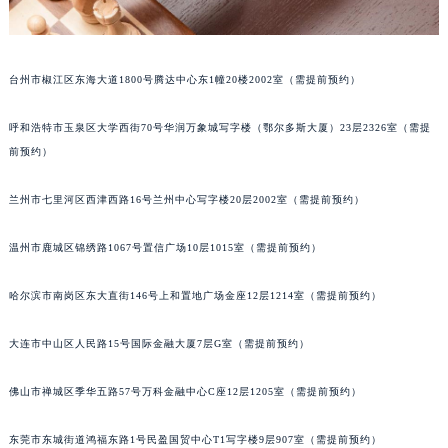
北京市朝阳区建国门外大街甲6号华熙国际中心D座11层1102室江诗丹顿售后服务中心（北京总部）（需提前预约）
北京市东城区东长安街1号王府井东方广场W3座6层602室江诗丹顿售后服务中心（需提前预约）
河北省保定市竞秀区朝阳北大街北国先天下江诗丹顿售后服务中心（需提前预约）
台州市椒江区东海大道1800号腾达中心东1幢20楼2002室（需提前预约）
内蒙古自治区阿拉善盟市左旗土尔扈特大街江诗丹顿售后服务中心（需提前预约）
呼和浩特市玉泉区大学西街70号华润万象城写字楼（鄂尔多斯大厦）23层2326室（需提
内蒙古自治区巴彦淖尔市临河区新华街江诗丹顿售后服务中心（需提前预约）
前预约）
内蒙古自治区包头市青山区幸福路甲3号王府井百货名表维修江诗丹顿售后服务中心（需提前预约）
内蒙古自治区赤峰市红山区哈达街江诗丹顿售后服务中心（需提前预约）
兰州市七里河区西津西路16号兰州中心写字楼20层2002室（需提前预约）
内蒙古自治区鄂尔多斯市东胜区伊金霍洛街江诗丹顿售后服务中心（需提前预约）
内蒙古自治区呼伦贝尔市海拉尔区中央街江诗丹顿售后服务中心（需提前预约）
温州市鹿城区锦绣路1067号置信广场10层1015室（需提前预约）
内蒙古自治区通辽市科尔沁区明仁大街江诗丹顿售后服务中心（需提前预约）
哈尔滨市南岗区东大直街146号上和置地广场金座12层1214室（需提前预约）
内蒙古自治区乌海市海勃湾区人民南路江诗丹顿售后服务中心（需提前预约）
内蒙古自治区乌兰察布市集宁区恩和大街江诗丹顿售后服务中心（需提前预约）
大连市中山区人民路15号国际金融大厦7层G室（需提前预约）
内蒙古自治区锡林郭勒盟市锡林浩特市光明街与额尔敦路交叉口江诗丹顿售后服务中心（需提前预约）
内蒙古自治区兴安盟市乌兰浩特市兴安大街江诗丹顿售后服务中心（需提前预约）
佛山市禅城区季华五路57号万科金融中心C座12层1205室（需提前预约）
山西省大同市平城区迎宾街江诗丹顿售后服务中心（需提前预约）
山西省晋城市城区黄华街江诗丹顿售后服务中心（需提前预约）
东莞市东城街道鸿福东路1号民盈国贸中心T1写字楼9层907室（需提前预约）