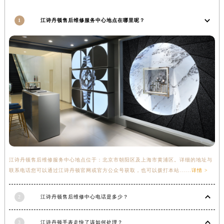
甘肃省临夏市城南街道团结路江诗丹顿售后服务中心（需提前预约）
1
江诗丹顿售后维修服务中心地点在哪里呢？
甘肃省陇南市武都区人民路江诗丹顿售后服务中心（需提前预约）
甘肃省平凉市崆峒区西大街江诗丹顿售后服务中心（需提前预约）
甘肃省庆阳市西峰区南大街江诗丹顿售后服务中心（需提前预约）
甘肃省天水市秦州区民主路江诗丹顿售后服务中心（需提前预约）
甘肃省武威市凉州区迎宾路江诗丹顿售后服务中心（需提前预约）
甘肃省张掖市甘州区民乐北路江诗丹顿售后服务中心（需提前预约）
宁夏回族自治区固原市原州区文化街江诗丹顿售后服务中心（需提前预约）
宁夏回族自治区石嘴山市大武口区贺兰山路江诗丹顿售后服务中心（需提前预约）
宁夏回族自治区吴忠市利通区开元大道江诗丹顿售后服务中心（需提前预约）
宁夏回族自治区银川市兴庆区新华东路97号新百中心C馆一层C1-18号商铺江诗丹顿售后服务中心（需提前预约）
江诗丹顿售后维修服务中心地点位于：北京市朝阳区及上海市黄浦区。详细的地址与
宁夏回族自治区中卫市沙坡头区鼓楼东街江诗丹顿售后服务中心（需提前预约）
联系电话您可以通过江诗丹顿官网或官方公众号获取，也可以拨打本站......
详情 >
青海省果洛藏族自治州玛沁县团结路江诗丹顿售后服务中心（需提前预约）
青海省海北藏族自治州海晏县将军路江诗丹顿售后服务中心（需提前预约）
2
江诗丹顿售后维修中心电话是多少？
青海省海东市乐都区滨河路江诗丹顿售后服务中心（需提前预约）
青海省海南藏族自治州共和县青海湖大街江诗丹顿售后服务中心（需提前预约）
3
江诗丹顿手表走快了该如何处理？