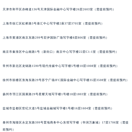
郑州市二七区铭功路10号华润大厦写字楼29层2905室（需提前预约）
天津市和平区赤峰道136号天津国际金融中心写字楼26层2603室（需提前预约）
太原市迎泽区解放路15号亨得利名表服务中心（品牌授权店）3层整层（需提前预约）
沈阳市沈河区中街路137号亨得利名表服务中心（品牌授权店）1层整层（需提前预约）
上海市徐汇区虹桥路3号港汇中心写字楼2座37层3705室（需提前预约）
沈阳市沈河区中街路83号亨得利名表服务中心（品牌授权店）1层整层（需提前预约）
上海市黄浦区南京东路299号宏伊国际广场写字楼8层806室（需提前预约）
乌鲁木齐市天山区红山路26号时代广场（CCMALL）C座17层17-B（需提前预约）
温州市鹿城区锦绣路1067号置信广场10层1015室（需提前预约）
南京市秦淮区中山南路1号（新街口）南京中心写字楼22层C1-1室（需提前预约）
哈尔滨市道里区友谊西路600号富力中心T2座写字楼29层03室（需提前预约）
大连市中山区人民路15号国际金融大厦7层G室（需提前预约）
常州市新北区龙锦路1590号现代传媒中心写字楼5号楼10层1008室（需提前预约）
佛山市禅城区季华五路57号万科金融中心C座12层1205室（需提前预约）
东莞市东城街道鸿福东路1号民盈国贸中心T1写字楼9层907室（需提前预约）
徐州市鼓楼区淮海东路29号苏宁广场IFC国际金融中心写字楼35层3508室（需提前预约）
无锡市梁溪区人民中路139号恒隆广场写字楼1座11层1104室（需提前预约）
扬州市邗江区国展路29号星耀天地写字楼1号楼18层1803室（需提前预约）
南通市崇川区工农路57号圆融广场写字楼16层1603室（需提前预约）
苏州市苏州工业园区星港街199号苏州中心办公楼C座22层08室（需提前预约）
盐城市盐都区世纪大道5号盐城金融城写字楼1号楼16层1604室（需提前预约）
武汉市江汉区解放大道686号世界贸易大厦38层09室（需提前预约）
南宁市青秀区金湖路59号地王大厦12楼1224室（需提前预约）
泰州市海陵区永定东路399号置地商务中心东塔写字楼（华润万象城）17层1706室（需提
合肥市蜀山区潜山路111号万象城华润大厦B座12楼03室（需提前预约）
前预约）