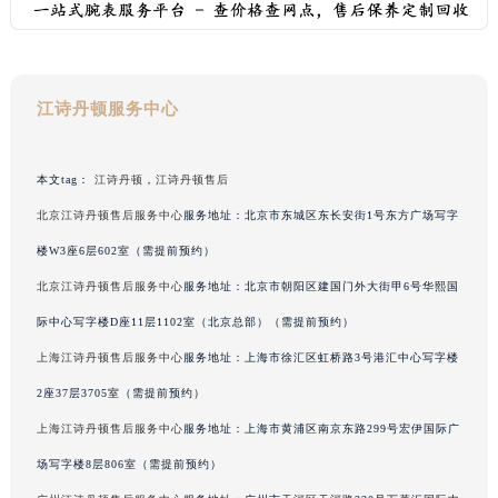
广西壮族自治区钦州市钦南区金海湾东大街江诗丹顿售后服务中心（需提前预约）
广西壮族自治区梧州市万秀区龙湖镇高旺路江诗丹顿售后服务中心（需提前预约）
广西壮族自治区玉林市玉州区金玉路江诗丹顿售后服务中心（需提前预约）
江诗丹顿服务中心
海南省儋州市儋州市那大镇兰洋北路江诗丹顿售后服务中心（需提前预约）
海南省东方市八所镇解放西路江诗丹顿售后服务中心（需提前预约）
海南省琼海市嘉积镇东风路江诗丹顿售后服务中心（需提前预约）
本文tag：
江诗丹顿
，
江诗丹顿售后
海南省三沙市西沙区西沙群岛永兴岛北京路江诗丹顿售后服务中心（需提前预约）
北京江诗丹顿售后服务中心
服务地址：北京市东城区东长安街1号东方广场写字
海南省三亚市吉阳区迎宾路江诗丹顿售后服务中心（需提前预约）
楼W3座6层602室（需提前预约）
海南省万宁市万城镇解放路江诗丹顿售后服务中心（需提前预约）
北京江诗丹顿售后服务中心
服务地址：北京市朝阳区建国门外大街甲6号华熙国
海南省文昌市文城镇教育东路江诗丹顿售后服务中心（需提前预约）
际中心写字楼D座11层1102室（北京总部）（需提前预约）
海南省五指山市通什镇三月三大道江诗丹顿售后服务中心（需提前预约）
上海江诗丹顿售后服务中心
服务地址：上海市徐汇区虹桥路3号港汇中心写字楼
香港特别行政区尖沙咀区油尖旺区广东道江诗丹顿售后服务中心（需提前预约）
2座37层3705室（需提前预约）
香港特别行政区金钟区中西区金钟道江诗丹顿售后服务中心（需提前预约）
香港特别行政区九龙区油尖旺区弥敦道江诗丹顿售后服务中心（需提前预约）
上海江诗丹顿售后服务中心
服务地址：上海市黄浦区南京东路299号宏伊国际广
香港特别行政区铜锣湾区湾仔区轩尼诗道江诗丹顿售后服务中心（需提前预约）
场写字楼8层806室（需提前预约）
河南省安阳市文峰区解放大道江诗丹顿售后服务中心（需提前预约）