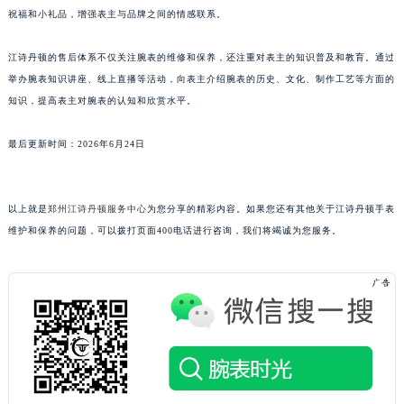
祝福和小礼品，增强表主与品牌之间的情感联系。
广东省韶关市武江区芙蓉新区与老城中心交汇处江诗丹顿售后服务中心（需提前预约）
广东省深圳市罗湖区深南东路5001号华润大厦17层1701室江诗丹顿售后服务中心（需提前预约）
江诗丹顿的售后体系不仅关注腕表的维修和保养，还注重对表主的知识普及和教育。通过
广东省阳江市江城区东风一路江诗丹顿售后服务中心（需提前预约）
举办腕表知识讲座、线上直播等活动，向表主介绍腕表的历史、文化、制作工艺等方面的
广东省云浮市云城区金山路江诗丹顿售后服务中心（需提前预约）
知识，提高表主对腕表的认知和欣赏水平。
广东省湛江市赤坎区观海北路江诗丹顿售后服务中心（需提前预约）
广东省肇庆市端州区信安大道与砚都大道交汇处江诗丹顿售后服务中心（需提前预约）
最后更新时间：2026年6月24日
广西壮族自治区百色市右江区中山二路江诗丹顿售后服务中心（需提前预约）
广西壮族自治区北海市海城区北京路江诗丹顿售后服务中心（需提前预约）
以上就是
郑州江诗丹顿服务中心
为您分享的精彩内容。如果您还有其他关于江诗丹顿手表
广西壮族自治区崇左市江州区石景林街道友谊大道与丽川路交汇处江诗丹顿售后服务中心（需提前预约）
维护和保养的问题，可以拨打页面400电话进行咨询，我们将竭诚为您服务。
广西壮族自治区防城港市港口区金花茶大道江诗丹顿售后服务中心（需提前预约）
广西壮族自治区贵港市港北区港城街道布山大道与仙衣路交叉口江诗丹顿售后服务中心（需提前预约）
广西壮族自治区桂林市秀峰区红岭路江诗丹顿售后服务中心（需提前预约）
广西壮族自治区河池市金城江区金城江街道朝阳路江诗丹顿售后服务中心（需提前预约）
广西壮族自治区贺州市八步区城东街道灵峰南路江诗丹顿售后服务中心（需提前预约）
广西壮族自治区来宾市兴宾区桂中大道江诗丹顿售后服务中心（需提前预约）
广西壮族自治区柳州市城中区中山中路江诗丹顿售后服务中心（需提前预约）