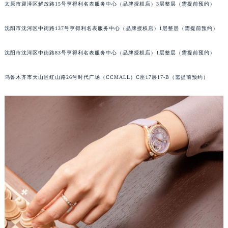
太原市迎泽区解放路15号亨得利名表服务中心（品牌授权店）3层整层（需提前预约）
吉林省通化市东昌区环通乡江南大街江诗丹顿售后服务中心（需提前预约）
吉林省延边市延吉市解放路江诗丹顿售后服务中心（需提前预约）
沈阳市沈河区中街路137号亨得利名表服务中心（品牌授权店）1层整层（需提前预约）
辽宁省鞍山市铁东区站前街江诗丹顿售后服务中心（需提前预约）
辽宁省本溪市平山区胜利路江诗丹顿售后服务中心（需提前预约）
沈阳市沈河区中街路83号亨得利名表服务中心（品牌授权店）1层整层（需提前预约）
辽宁省朝阳市双塔区新华路江诗丹顿售后服务中心（需提前预约）
乌鲁木齐市天山区红山路26号时代广场（CCMALL）C座17层17-B（需提前预约）
辽宁省丹东市振兴区七经街江诗丹顿售后服务中心（需提前预约）
辽宁省抚顺市新抚区东一路江诗丹顿售后服务中心（需提前预约）
辽宁省阜新市海州区解放大街江诗丹顿售后服务中心（需提前预约）
辽宁省葫芦岛市连山区中央路江诗丹顿售后服务中心（需提前预约）
辽宁省锦州市古塔区中央大街江诗丹顿售后服务中心（需提前预约）
辽宁省辽阳市白塔区新运大街江诗丹顿售后服务中心（需提前预约）
辽宁省盘锦市兴隆台区石油大街江诗丹顿售后服务中心（需提前预约）
辽宁省铁岭市银州区南马路江诗丹顿售后服务中心（需提前预约）
辽宁省营口市站前区市府路与渤海大街交叉口江诗丹顿售后服务中心（需提前预约）
辽宁省沈阳市沈河区中街路137号亨得利名表维修授权店1楼江诗丹顿售后服务中心（需提前预约）
辽宁省沈阳市沈河区中街路83号亨得利名表维修授权店1楼江诗丹顿售后服务中心（需提前预约）