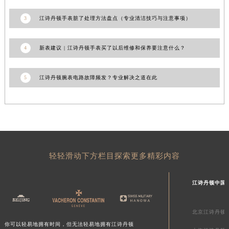
新疆维吾尔自治区奎屯市团结西街江诗丹顿售后服务中心（需提前预约）
3
江诗丹顿手表脏了处理方法盘点（专业清洁技巧与注意事项）
新疆维吾尔自治区昆玉市昆泉街江诗丹顿售后服务中心（需提前预约）
新疆维吾尔自治区沙湾市三道河子镇世纪大道南路江诗丹顿售后服务中心（需提前预约）
4
新表建议 | 江诗丹顿手表买了以后维修和保养要注意什么？
新疆维吾尔自治区石河子市北二路江诗丹顿售后服务中心（需提前预约）
新疆维吾尔自治区双河市光明路江诗丹顿售后服务中心（需提前预约）
5
江诗丹顿腕表电路故障频发？专业解决之道在此
新疆维吾尔自治区塔城市塔城地区闻琴路江诗丹顿售后服务中心（需提前预约）
新疆维吾尔自治区铁门关市兴疆路江诗丹顿售后服务中心（需提前预约）
新疆维吾尔自治区图木舒克市图木舒克市中兴街江诗丹顿售后服务中心（需提前预约）
新疆维吾尔自治区吐鲁番市高昌区文化中路文化中路江诗丹顿售后服务中心（需提前预约）
新疆维吾尔自治区乌苏市乌鲁木齐北路江诗丹顿售后服务中心（需提前预约）
新疆维吾尔自治区五家渠市长征西街江诗丹顿售后服务中心（需提前预约）
轻轻滑动下方栏目探索更多精彩内容
新疆维吾尔自治区新星市东风路江诗丹顿售后服务中心（需提前预约）
新疆维吾尔自治区伊宁市解放西路江诗丹顿售后服务中心（需提前预约）
江诗丹顿中国
贵州省安顺市西秀区中华南路江诗丹顿售后服务中心（需提前预约）
贵州省毕节市七星关区松山路江诗丹顿售后服务中心（需提前预约）
北京江诗丹顿
你可以轻易地拥有时间，但无法轻易地拥有江诗丹顿
贵州省六盘水市钟山区钟山大道江诗丹顿售后服务中心（需提前预约）