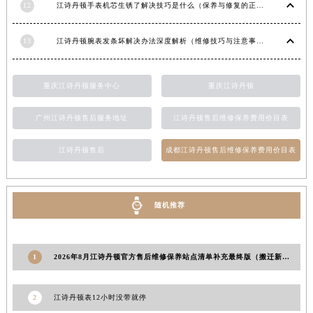
12
江诗丹顿手表机芯生锈了解决技巧是什么（保养与修复的正确方法）
新疆维吾尔自治区阿勒泰市解放路江诗丹顿售后服务中心（需提前预约）
新疆维吾尔自治区阿图什市光明路江诗丹顿售后服务中心（需提前预约）
13
江诗丹顿腕表发条坏解决办法深度解析（维修技巧与注意事项）
新疆维吾尔自治区白杨市军垦路江诗丹顿售后服务中心（需提前预约）
新疆维吾尔自治区北屯市团结路江诗丹顿售后服务中心（需提前预约）
重庆江诗丹顿服务中心
重庆江诗丹顿
新疆维吾尔自治区博乐市博乐市北京路江诗丹顿售后服务中心（需提前预约）
新疆维吾尔自治区昌吉市延安北路江诗丹顿售后服务中心（需提前预约）
广州江诗丹顿售后服务地址
江诗丹顿售后维修保养费用价目表
新疆维吾尔自治区阜康市博峰路江诗丹顿售后服务中心（需提前预约）
新疆维吾尔自治区哈密市伊州区建国北路江诗丹顿售后服务中心（需提前预约）
江诗丹顿售后
成都江诗丹顿售后维修保养费用价目表
新疆维吾尔自治区和田市和田市北京西路江诗丹顿售后服务中心（需提前预约）
新疆维吾尔自治区胡杨河市胡杨河市胡杨路江诗丹顿售后服务中心（需提前预约）
随机推荐
新疆维吾尔自治区霍尔果斯市亚欧北路江诗丹顿售后服务中心（需提前预约）
新疆维吾尔自治区喀什市解放北路江诗丹顿售后服务中心（需提前预约）
新疆维吾尔自治区可克达拉市幸福路江诗丹顿售后服务中心（需提前预约）
1
2026年8月江诗丹顿官方售后维修保养站点清单补充最终版（搬迁新开）定稿文件
新疆维吾尔自治区克拉玛依市克拉玛依区友谊路江诗丹顿售后服务中心（需提前预约）
新疆维吾尔自治区库车市库车市文化东路江诗丹顿售后服务中心（需提前预约）
2
江诗丹顿表12小时没带就停
新疆维吾尔自治区库尔勒市库尔勒市人民东路江诗丹顿售后服务中心（需提前预约）