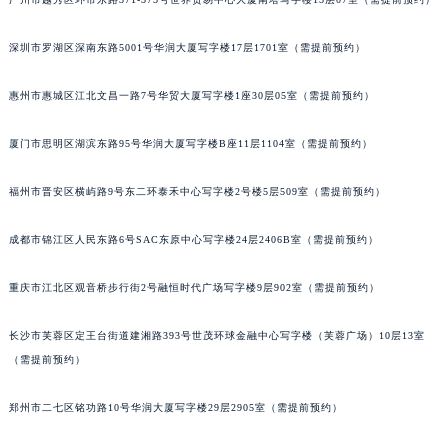
黑龙江省黑河市爱辉区中央街江诗丹顿售后服务中心（需提前预约）
黑龙江省鸡西市鸡冠区红军路江诗丹顿售后服务中心（需提前预约）
深圳市罗湖区深南东路5001号华润大厦写字楼17层1701室（需提前预约）
黑龙江省佳木斯市向阳区长安路江诗丹顿售后服务中心（需提前预约）
惠州市惠城区江北文昌一路7号华贸大厦写字楼1座30层05室（需提前预约）
黑龙江省牡丹江市东安区太平路江诗丹顿售后服务中心（需提前预约）
黑龙江省七台河市桃山区大同街江诗丹顿售后服务中心（需提前预约）
厦门市思明区湖滨东路95号华润大厦写字楼B座11层1104室（需提前预约）
黑龙江省齐齐哈尔市龙沙区龙华路江诗丹顿售后服务中心（需提前预约）
黑龙江省双鸭山市尖山区新兴大街江诗丹顿售后服务中心（需提前预约）
福州市晋安区横屿路9号东二环泰禾中心写字楼2号楼5层509室（需提前预约）
黑龙江省绥化市北林区新华街与康庄路交叉口江诗丹顿售后服务中心（需提前预约）
成都市锦江区人民东路6号SAC东原中心写字楼24层2406B室（需提前预约）
黑龙江省伊春市伊美区通河路江诗丹顿售后服务中心（需提前预约）
吉林省白城市洮北区明仁南街江诗丹顿售后服务中心（需提前预约）
重庆市江北区观音桥步行街2号融恒时代广场写字楼9层902室（需提前预约）
吉林省白山市浑江区浑江大街江诗丹顿售后服务中心（需提前预约）
吉林省吉林市船营区河南街江诗丹顿售后服务中心（需提前预约）
长沙市芙蓉区定王台街道建湘路393号世茂环球金融中心写字楼（芙蓉广场）10层13室
吉林省辽源市龙山区人民大街江诗丹顿售后服务中心（需提前预约）
（需提前预约）
吉林省梅河口市新华街道梅河大街江诗丹顿售后服务中心（需提前预约）
郑州市二七区铭功路10号华润大厦写字楼29层2905室（需提前预约）
吉林省四平市铁东区紫气大路与南九经街交汇处江诗丹顿售后服务中心（需提前预约）
吉林省松原市宁江区五环大街江诗丹顿售后服务中心（需提前预约）