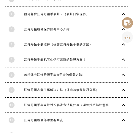
青海省海西蒙古族藏族自治州德令哈市柴达木路江诗丹顿售后服务中心（需提前预约）
青海省黄南藏族自治州同仁市德合隆路江诗丹顿售后服务中心（需提前预约）
4
如何养护江诗丹顿手表带？（表带日常保养）

青海省西宁市城西区海湖新区西关大道江诗丹顿售后服务中心（需提前预约）
5
江诗丹顿维修保养服务中心介绍
青海省玉树藏族自治州结古镇胜利路江诗丹顿售后服务中心（需提前预约）

陕西省安康市汉滨区金州路江诗丹顿售后服务中心（需提前预约）
6
江诗丹顿手表维护（保养江诗丹顿手表的方案）
陕西省宝鸡市渭滨区经二路江诗丹顿售后服务中心（需提前预约）
陕西省汉中市汉台区北大街江诗丹顿售后服务中心（需提前预约）
7
江诗丹顿手表机芯生锈可采取的处理方案！
陕西省商洛市商州区州城街江诗丹顿售后服务中心（需提前预约）
陕西省铜川市王益区红旗街江诗丹顿售后服务中心（需提前预约）
8
怎样保养江诗丹顿手表?(手表的保养方法)
陕西省渭南市临渭区东风大街江诗丹顿售后服务中心（需提前预约）
陕西省咸阳市秦都区沣西新城统一西路与白马河路交汇处江诗丹顿售后服务中心（需提前预约）
9
江诗丹顿表盘生锈解决方法（保养与修复技巧分享）
陕西省延安市宝塔区中心街江诗丹顿售后服务中心（需提前预约）
10
江诗丹顿手表表带过长解决方法是什么（调整技巧与注意事项）
陕西省榆林市榆阳区长兴路江诗丹顿售后服务中心（需提前预约）
新疆维吾尔自治区阿克苏市东大街江诗丹顿售后服务中心（需提前预约）
11
江诗丹顿维修部哪里有网点
新疆维吾尔自治区阿拉尔市胜利大道江诗丹顿售后服务中心（需提前预约）
新疆维吾尔自治区阿拉山口市友好路江诗丹顿售后服务中心（需提前预约）