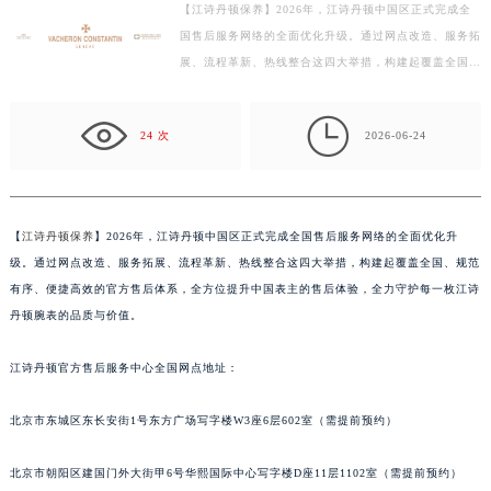
【江诗丹顿保养】2026年，江诗丹顿中国区正式完成全
宁波市江北区大闸南路500号来福士广场办公楼20层2009室（需提前预约）
国售后服务网络的全面优化升级。通过网点改造、服务拓
杭州市上城区钱江路1366号华润大厦写字楼A座5层503-5室（需提前预约）
展、流程革新、热线整合这四大举措，构建起覆盖全国、
金华市金东区东市南街777号金华万达广场写字楼4号楼22层2209室（需提前预约）
规范有序、便捷高效的官方售后体系，全方位提升中国
绍兴市越城区胜利东路379号世茂天际中心写字楼8层805室（需提前预约）
表…

24 次
2026-06-24
嘉兴市南湖区广益路705号嘉兴世界贸易中心写字楼A座13层1304室（需提前预约）
南昌市红谷滩新区红谷中大道998号绿地双子塔（中央广场）A1座办公楼14层07室（需提前预约）
济南市历下区经十路11111号华润中心写字楼（万象城）15层1508室（需提前预约）
广州市天河区天河路230号万菱汇国际中心写字楼A塔7层704室（需提前预约）
【
江诗丹顿保养
】2026年，江诗丹顿中国区正式完成全国售后服务网络的全面优化升
级。通过网点改造、服务拓展、流程革新、热线整合这四大举措，构建起覆盖全国、规范
广州市越秀区环市东路371-375号世界贸易中心大厦南塔写字楼15层07室（需提前预约）
有序、便捷高效的官方售后体系，全方位提升中国表主的售后体验，全力守护每一枚江诗
深圳市罗湖区深南东路5001号华润大厦写字楼17层1701室（需提前预约）
丹顿腕表的品质与价值。
惠州市惠城区江北文昌一路7号华贸大厦写字楼1座30层05室（需提前预约）
厦门市思明区湖滨东路95号华润大厦写字楼B座11层1104室（需提前预约）
江诗丹顿官方售后服务中心全国网点地址：
福州市鼓楼区五四路128-1号恒力城写字楼15层03室（需提前预约）
成都市锦江区人民东路6号SAC东原中心写字楼24层2406B室（需提前预约）
北京市东城区东长安街1号东方广场写字楼W3座6层602室（需提前预约）
重庆市江北区观音桥步行街2号融恒时代广场写字楼9层902室（需提前预约）
北京市朝阳区建国门外大街甲6号华熙国际中心写字楼D座11层1102室（需提前预约）
长沙市芙蓉区定王台街道建湘路393号世茂环球金融中心写字楼（芙蓉广场）10层13室（需提前预约）