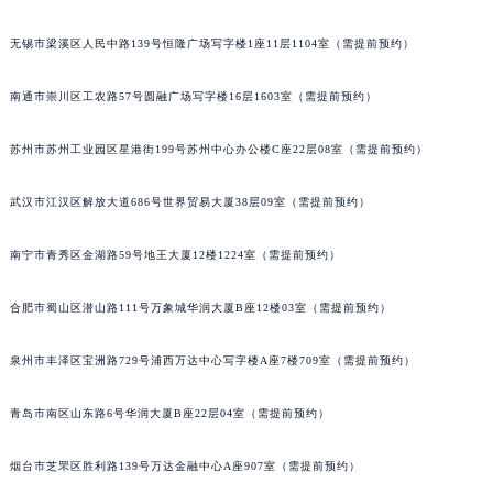
山西省晋中市榆次区顺城街江诗丹顿售后服务中心（需提前预约）
无锡市梁溪区人民中路139号恒隆广场写字楼1座11层1104室（需提前预约）
山西省临汾市尧都区解放路江诗丹顿售后服务中心（需提前预约）
山西省吕梁市离石区永宁中路与建设街交叉口江诗丹顿售后服务中心（需提前预约）
南通市崇川区工农路57号圆融广场写字楼16层1603室（需提前预约）
山西省朔州市朔城区怡西路与鄯阳西街交汇处江诗丹顿售后服务中心（需提前预约）
山西省忻州市忻府区和平东街与七一南路交叉口江诗丹顿售后服务中心（需提前预约）
苏州市苏州工业园区星港街199号苏州中心办公楼C座22层08室（需提前预约）
山西省阳泉市郊区平阳东街与新城大道交叉口江诗丹顿售后服务中心（需提前预约）
武汉市江汉区解放大道686号世界贸易大厦38层09室（需提前预约）
山西省运城市盐湖区河东街江诗丹顿售后服务中心（需提前预约）
山西省长治市潞州区英雄中路江诗丹顿售后服务中心（需提前预约）
南宁市青秀区金湖路59号地王大厦12楼1224室（需提前预约）
山西省太原市迎泽区迎泽街道解放路15号亨得利名表维修授权店3楼江诗丹顿售后服务中心（需提前预约）
天津市和平区赤峰道136号天津国际金融中心26层2603室江诗丹顿售后服务中心（需提前预约）
合肥市蜀山区潜山路111号万象城华润大厦B座12楼03室（需提前预约）
安徽省安庆市迎江区人民路江诗丹顿售后服务中心（需提前预约）
安徽省蚌埠市蚌山区淮河路江诗丹顿售后服务中心（需提前预约）
泉州市丰泽区宝洲路729号浦西万达中心写字楼A座7楼709室（需提前预约）
安徽省亳州市谯城区魏武大道江诗丹顿售后服务中心（需提前预约）
青岛市南区山东路6号华润大厦B座22层04室（需提前预约）
安徽省池州市贵池区长江路江诗丹顿售后服务中心（需提前预约）
安徽省滁州市琅琊区南谯北路江诗丹顿售后服务中心（需提前预约）
烟台市芝罘区胜利路139号万达金融中心A座907室（需提前预约）
安徽省阜阳市颍州区颍州北路江诗丹顿售后服务中心（需提前预约）