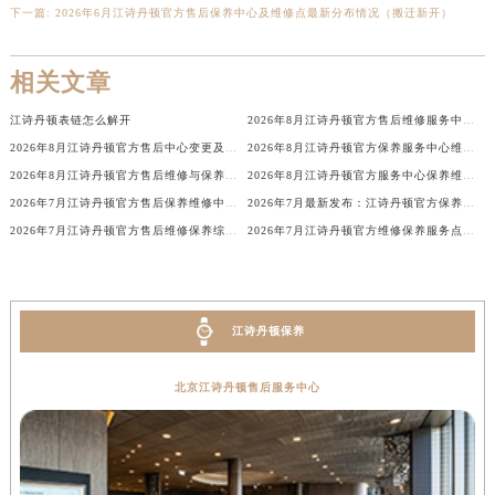
下一篇:
2026年6月江诗丹顿官方售后保养中心及维修点最新分布情况（搬迁新开）
河南省驻马店市驿城区乐山大道与置地大道交叉口江诗丹顿售后服务中心（需提前预约）
湖北省鄂州市鄂城区文星大道江诗丹顿售后服务中心（需提前预约）
相关文章
湖北省黄冈市黄州区赤壁大道江诗丹顿售后服务中心（需提前预约）
湖北省黄石市黄石港区武汉路江诗丹顿售后服务中心（需提前预约）
江诗丹顿表链怎么解开
2026年8月江诗丹顿官方售后维修服务中心变动及保养点新增消息告知全体表主完毕
湖北省荆门市东宝中天街步行街江诗丹顿售后服务中心（需提前预约）
2026年8月江诗丹顿官方售后中心变更及新增网点完整补充公告
2026年8月江诗丹顿官方保养服务中心维修点搬迁新开补充详情文件最终公示
2026年8月江诗丹顿官方售后维修与保养综合服务中心迁址补充最终确认定稿
2026年8月江诗丹顿官方服务中心保养维修网点搬迁新增告示文件内容全面定稿
湖北省荆州市荆州区荆中路江诗丹顿售后服务中心（需提前预约）
2026年7月江诗丹顿官方售后保养维修中心变动速报（搬迁+新增）
2026年7月最新发布：江诗丹顿官方保养维修中心网点变动（迁址新增）
湖北省十堰市茅箭区人民北路江诗丹顿售后服务中心（需提前预约）
2026年7月江诗丹顿官方售后维修保养综合服务网络最终发布
2026年7月江诗丹顿官方维修保养服务点地址调整与新开补充速览文件原文
湖北省随州市曾都区青年路江诗丹顿售后服务中心（需提前预约）
湖北省咸宁市咸安区长安大道江诗丹顿售后服务中心（需提前预约）
湖北省襄阳市樊城区长虹路与人民路交叉口江诗丹顿售后服务中心（需提前预约）
湖北省孝感市孝南区复兴大道江诗丹顿售后服务中心（需提前预约）
江诗丹顿保养
湖北省宜昌市西陵区夷陵大道与港窑路江诗丹顿售后服务中心（需提前预约）
北京江诗丹顿售后服务中心
湖南省常德市武陵区人民路江诗丹顿售后服务中心（需提前预约）
湖南省郴州市北湖区国庆北路江诗丹顿售后服务中心（需提前预约）
湖南省衡阳市雁峰区解放路江诗丹顿售后服务中心（需提前预约）
湖南省怀化市鹤城区迎丰中路江诗丹顿售后服务中心（需提前预约）