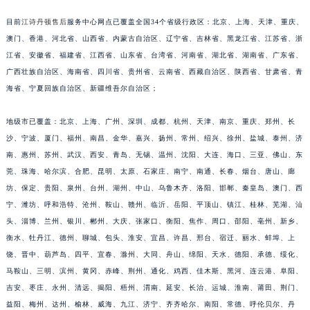
江苏省淮安市清江浦区淮海北路江诗丹顿售后服务中心（需提前预约）
目前
江诗丹顿售后
服务中心网点已覆盖全国34个省级行政区：北京、上海、天津、重庆、
江苏省连云港市海州区通灌北路江诗丹顿售后服务中心（需提前预约）
澳门、香港、河北省、山西省、内蒙古自治区、辽宁省、吉林省、黑龙江省、江苏省、浙
江苏省南京市秦淮区中山南路1号南京中心22层22-C1-C3室江诗丹顿售后服务中心（需提前预约）
江省、安徽省、福建省、江西省、山东省、台湾省、河南省、湖北省、湖南省、广东省、
江苏省宿迁市宿城区西湖路江诗丹顿售后服务中心（需提前预约）
广西壮族自治区、海南省、四川省、贵州省、云南省、西藏自治区、陕西省、甘肃省、青
海省、宁夏回族自治区、新疆维吾尔自治区；
江苏省泰州市海陵区永定东路399号置地商务中心东塔（华润万象城）17层1706室江诗丹顿售后服务中心（需提前预约）
江苏省徐州市鼓楼区淮海东路29号苏宁广场IFC国际金融中心35层3508室江诗丹顿售后服务中心（需提前预约）
地级市已覆盖：北京、上海、广州、深圳、成都、杭州、天津、南京、重庆、郑州、长
江苏省盐城市盐都区世纪大道5号盐城金融城写字楼1号楼16层1604室江诗丹顿售后服务中心（需提前预约）
沙、宁波、厦门、福州、南昌、金华、嘉兴、扬州、常州、绍兴、徐州、盐城、泰州、济
江苏省扬州市邗江区国展路29号星耀天地写字楼1号楼18层1803室江诗丹顿售后服务中心（需提前预约）
南、惠州、苏州、武汉、西安、青岛、无锡、温州、沈阳、大连、海口、三亚、佛山、东
江苏省镇江市京口区中山东路江诗丹顿售后服务中心（需提前预约）
莞、珠海、哈尔滨、合肥、昆明、太原、石家庄、南宁、南通、长春、烟台、唐山、廊
江西省抚州市临川区赣东大道江诗丹顿售后服务中心（需提前预约）
坊、保定、贵阳、泉州、台州、湖州、中山、乌鲁木齐、洛阳、邯郸、秦皇岛、澳门、西
宁、潍坊、呼和浩特、沧州、鞍山、赣州、临沂、岳阳、平顶山、镇江、桂林、芜湖、汕
江西省赣州市章贡区文清路江诗丹顿售后服务中心（需提前预约）
头、淄博、兰州、银川、郴州、大庆、张家口、衡阳、焦作、周口、邵阳、亳州、新乡、
江西省吉安市吉州区井冈山大道江诗丹顿售后服务中心（需提前预约）
衡水、牡丹江、德州、聊城、包头、淮安、宜昌、许昌、邢台、宿迁、丽水、蚌埠、上
江西省景德镇市珠山区珠山中路江诗丹顿售后服务中心（需提前预约）
饶、晋中、葫芦岛、四平、宜春、滁州、大同、舟山、绵阳、天水、德阳、承德、绥化、
江西省九江市浔阳区浔阳路江诗丹顿售后服务中心（需提前预约）
马鞍山、三明、滨州、黄冈、赤峰、荆州、通化、鸡西、佳木斯、黑河、连云港、阜阳、
江西省南昌市红谷滩新区红谷中大道998号绿地双子塔（中央广场）A1座办公楼14层1407室江诗丹顿售后服务中心（需提前预约）
吉安、枣庄、永州、清远、揭阳、梧州、渭南、延安、长治、运城、淮南、莆田、荆门、
江西省萍乡市安源区萍安北大道与康庄路交叉口江诗丹顿售后服务中心（需提前预约）
益阳、梅州、达州、榆林、威海、九江、济宁、齐齐哈尔、南阳、常德、呼伦贝尔、丹