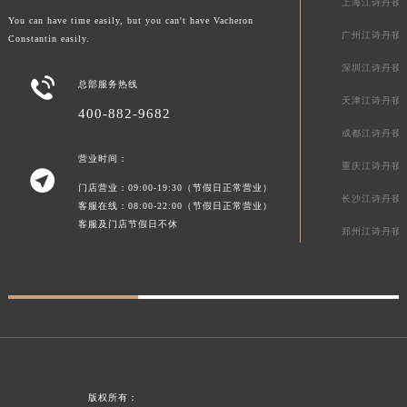
上海江诗丹顿
贵州省黔东南苗族侗族自治州凯里市北京西路江诗丹顿售后服务中心（需提前预约）
You can have time easily, but you can't have Vacheron
广州江诗丹顿
Constantin easily.
贵州省黔西南布依族苗族自治州兴义市大道与桔香路交汇处江诗丹顿售后服务中心（需提前预约）
贵州省铜仁市碧江区民主路江诗丹顿售后服务中心（需提前预约）
深圳江诗丹顿

总部服务热线
贵州省遵义市红花岗区共青大道与嵩山路交叉口江诗丹顿售后服务中心（需提前预约）
天津江诗丹顿
400-882-9682
四川省阿坝州市马尔康市团结街江诗丹顿售后服务中心（需提前预约）
成都江诗丹顿
四川省巴中市巴州区江北大道江诗丹顿售后服务中心（需提前预约）
营业时间：
重庆江诗丹顿
四川省成都市锦江区人民东路6号SAC东原中心24层2406B室江诗丹顿售后服务中心（需提前预约）

门店营业：09:00-19:30（节假日正常营业）
四川省达州市通川区中心广场、老车坝江诗丹顿售后服务中心（需提前预约）
长沙江诗丹顿
客服在线：08:00-22:00（节假日正常营业）
四川省德阳市旌阳区长江西路、南街江诗丹顿售后服务中心（需提前预约）
客服及门店节假日不休
郑州江诗丹顿
四川省甘孜州市康定市情歌广场、箭炉街江诗丹顿售后服务中心（需提前预约）
四川省广安市广安区建安南路江诗丹顿售后服务中心（需提前预约）
四川省广元市利州区老城南北街、东大街江诗丹顿售后服务中心（需提前预约）
四川省乐山市市中区嘉定中路江诗丹顿售后服务中心（需提前预约）
四川省凉山州市西昌市大巷口下街江诗丹顿售后服务中心（需提前预约）
四川省泸州市江阳区治平路江诗丹顿售后服务中心（需提前预约）
版权所有：
四川省眉山市东坡区三苏路江诗丹顿售后服务中心（需提前预约）