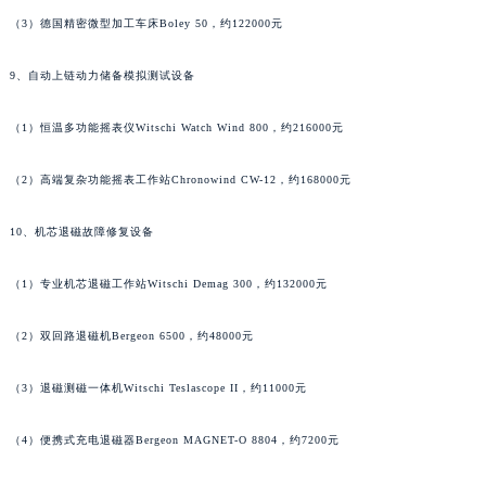
安徽省淮北市相山区淮海路江诗丹顿售后服务中心（需提前预约）
（3）德国精密微型加工车床Boley 50，约122000元
安徽省淮南市田家庵区国庆中路江诗丹顿售后服务中心（需提前预约）
9、自动上链动力储备模拟测试设备
安徽省黄山市屯溪区黄山西路江诗丹顿售后服务中心（需提前预约）
安徽省六安市金安区解放中路江诗丹顿售后服务中心（需提前预约）
（1）恒温多功能摇表仪Witschi Watch Wind 800，约216000元
安徽省马鞍山市雨山区湖南西路江诗丹顿售后服务中心（需提前预约）
安徽省宿州市埇桥区人民中路江诗丹顿售后服务中心（需提前预约）
（2）高端复杂功能摇表工作站Chronowind CW-12，约168000元
安徽省铜陵市铜官区石城大道江诗丹顿售后服务中心（需提前预约）
10、机芯退磁故障修复设备
安徽省芜湖市镜湖区中山路步行街江诗丹顿售后服务中心（需提前预约）
安徽省宣城市宣州区叠嶂西路江诗丹顿售后服务中心（需提前预约）
（1）专业机芯退磁工作站Witschi Demag 300，约132000元
福建省龙岩市新罗区九一南路江诗丹顿售后服务中心（需提前预约）
福建省南平市建阳区人民西路江诗丹顿售后服务中心（需提前预约）
（2）双回路退磁机Bergeon 6500，约48000元
福建省宁德市蕉城区天湖东路江诗丹顿售后服务中心（需提前预约）
福建省莆田市城厢区霞林街道荔华东大道江诗丹顿售后服务中心（需提前预约）
（3）退磁测磁一体机Witschi Teslascope II，约11000元
福建省三明市三元区东乾二路江诗丹顿售后服务中心（需提前预约）
（4）便携式充电退磁器Bergeon MAGNET-O 8804，约7200元
福建省漳州市龙文区步港路江诗丹顿售后服务中心（需提前预约）
江苏省常州市新北区龙锦路1590号现代传媒中心5号楼10层1008室江诗丹顿售后服务中心（需提前预约）