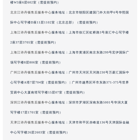
楼W3座6层602室（需提前预约）
新疆维吾尔自治区阿勒泰市解放路江诗丹顿售后服务中心（需提前预约）
北京江诗丹顿售后服务中心
服务地址：北京市朝阳区建国门外大街甲6号华熙国
新疆维吾尔自治区阿图什市光明路江诗丹顿售后服务中心（需提前预约）
际中心写字楼D座11层1102室（北京总部）（需提前预约）
新疆维吾尔自治区白杨市军垦路江诗丹顿售后服务中心（需提前预约）
新疆维吾尔自治区北屯市团结路江诗丹顿售后服务中心（需提前预约）
上海江诗丹顿售后服务中心
服务地址：上海市徐汇区虹桥路3号港汇中心写字楼
新疆维吾尔自治区博乐市博乐市北京路江诗丹顿售后服务中心（需提前预约）
2座37层3705室（需提前预约）
新疆维吾尔自治区昌吉市延安北路江诗丹顿售后服务中心（需提前预约）
上海江诗丹顿售后服务中心
服务地址：上海市黄浦区南京东路299号宏伊国际广
新疆维吾尔自治区阜康市博峰路江诗丹顿售后服务中心（需提前预约）
场写字楼8层806室（需提前预约）
新疆维吾尔自治区哈密市伊州区建国北路江诗丹顿售后服务中心（需提前预约）
广州江诗丹顿售后服务中心
服务地址：广州市天河区天河路230号万菱汇国际中
新疆维吾尔自治区和田市和田市北京西路江诗丹顿售后服务中心（需提前预约）
心写字楼A塔7层704室（需提前预约） | 广州市越秀区环市东路371-375号世界
新疆维吾尔自治区胡杨河市胡杨河市胡杨路江诗丹顿售后服务中心（需提前预约）
贸易中心大厦南塔写字楼15层07室（需提前预约）
新疆维吾尔自治区霍尔果斯市亚欧北路江诗丹顿售后服务中心（需提前预约）
新疆维吾尔自治区喀什市解放北路江诗丹顿售后服务中心（需提前预约）
深圳江诗丹顿售后服务中心
服务地址：深圳市罗湖区深南东路5001号华润大厦
新疆维吾尔自治区可克达拉市幸福路江诗丹顿售后服务中心（需提前预约）
写字楼17层1701室（需提前预约）
新疆维吾尔自治区克拉玛依市克拉玛依区友谊路江诗丹顿售后服务中心（需提前预约）
天津江诗丹顿售后服务中心
服务地址：天津市和平区赤峰道136号天津国际金融
新疆维吾尔自治区库车市库车市文化东路江诗丹顿售后服务中心（需提前预约）
中心写字楼26层2603室（需提前预约）
新疆维吾尔自治区库尔勒市库尔勒市人民东路江诗丹顿售后服务中心（需提前预约）