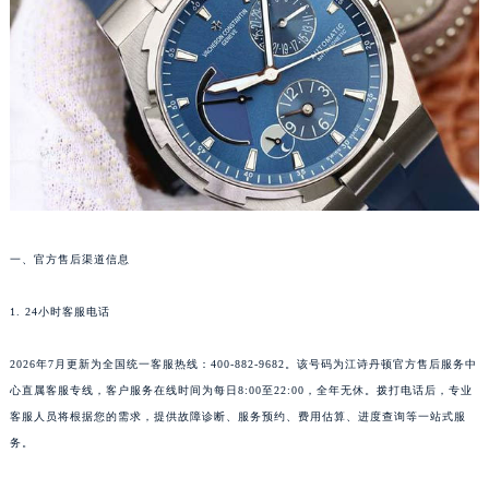
郑州市二七区铭功路10号华润大厦写字楼29层2905室（需提前预约）
太原市迎泽区解放路15号亨得利名表服务中心（品牌授权店）3层整层（需提前预约）
沈阳市沈河区中街路137号亨得利名表服务中心（品牌授权店）1层整层（需提前预约）
沈阳市沈河区中街路83号亨得利名表服务中心（品牌授权店）1层整层（需提前预约）
乌鲁木齐市天山区红山路26号时代广场（CCMALL）C座17层17-B（需提前预约）
温州市鹿城区锦绣路1067号置信广场10层1015室（需提前预约）
哈尔滨市道里区友谊西路600号富力中心T2座写字楼29层03室（需提前预约）
大连市中山区人民路15号国际金融大厦7层G室（需提前预约）
一、官方售后渠道信息
佛山市禅城区季华五路57号万科金融中心C座12层1205室（需提前预约）
东莞市东城街道鸿福东路1号民盈国贸中心T1写字楼9层907室（需提前预约）
1. 24小时客服电话
无锡市梁溪区人民中路139号恒隆广场写字楼1座11层1104室（需提前预约）
南通市崇川区工农路57号圆融广场写字楼16层1603室（需提前预约）
2026年7月更新为全国统一客服热线：400-882-9682。该号码为江诗丹顿官方售后服务中
苏州市苏州工业园区星港街199号苏州中心办公楼C座22层08室（需提前预约）
心直属客服专线，客户服务在线时间为每日8:00至22:00，全年无休。拨打电话后，专业
客服人员将根据您的需求，提供故障诊断、服务预约、费用估算、进度查询等一站式服
武汉市江汉区解放大道686号世界贸易大厦38层09室（需提前预约）
务。
南宁市青秀区金湖路59号地王大厦12楼1224室（需提前预约）
合肥市蜀山区潜山路111号万象城华润大厦B座12楼03室（需提前预约）