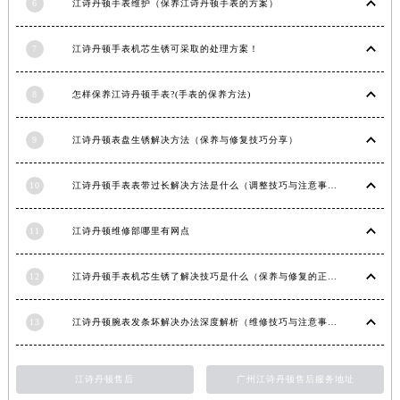
6
江诗丹顿手表维护（保养江诗丹顿手表的方案）
台湾省新北市板桥区文化路江诗丹顿售后服务中心（需提前预约）
台湾省桃园市中坜区中丰路江诗丹顿售后服务中心（需提前预约）
7
江诗丹顿手表机芯生锈可采取的处理方案！
台湾省台中市西屯区文华路江诗丹顿售后服务中心（需提前预约）
台湾省台南市中西区国华街江诗丹顿售后服务中心（需提前预约）
8
怎样保养江诗丹顿手表?(手表的保养方法)
台湾省高雄市新兴区五福路江诗丹顿售后服务中心（需提前预约）
9
江诗丹顿表盘生锈解决方法（保养与修复技巧分享）
台湾省基隆市仁爱区仁三路江诗丹顿售后服务中心（需提前预约）
台湾省新竹市东区中正路江诗丹顿售后服务中心（需提前预约）
10
江诗丹顿手表表带过长解决方法是什么（调整技巧与注意事项）
台湾省嘉义市东区文化路江诗丹顿售后服务中心（需提前预约）
重庆市江北区观音桥步行街2号融恒时代广场9层902室江诗丹顿售后服务中心（需提前预约）
11
江诗丹顿维修部哪里有网点
新疆维吾尔自治区乌鲁木齐市天山区红山路26号时代广场（CCMALL）C座17层17-B江诗丹顿售后服务中心（需提前预约）
浙江省温州市鹿城区锦绣路1067号置信广场10层1015室江诗丹顿售后服务中心（需提前预约）
12
江诗丹顿手表机芯生锈了解决技巧是什么（保养与修复的正确方法）
黑龙江省哈尔滨市道里区友谊西路600号富力中心T2座写字楼29层03室室江诗丹顿售后服务中心（需提前预约）
辽宁省大连市中山区人民路15号国际金融大厦7层G室江诗丹顿售后服务中心（需提前预约）
13
江诗丹顿腕表发条坏解决办法深度解析（维修技巧与注意事项）
广东省佛山市禅城区季华五路57号万科金融中心C座12层1205室江诗丹顿售后服务中心（需提前预约）
广东省东莞市东城街道鸿福东路1号民盈国贸中心T1写字楼9层907室江诗丹顿售后服务中心（需提前预约）
江诗丹顿售后
广州江诗丹顿售后服务地址
江苏省无锡市梁溪区人民中路139号恒隆广场写字楼1座11层1104室江诗丹顿售后服务中心（需提前预约）