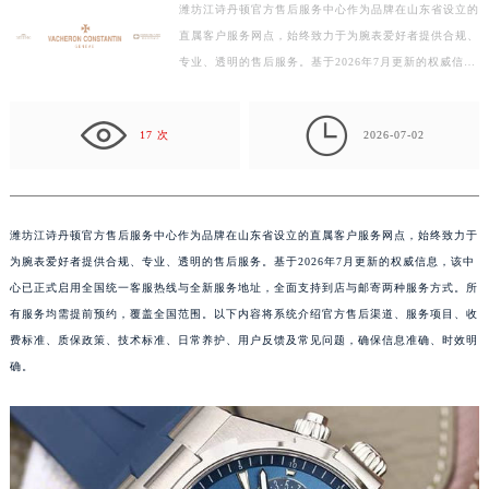
潍坊江诗丹顿官方售后服务中心作为品牌在山东省设立的
宁波市江北区大闸南路500号来福士广场办公楼20层2009室（需提前预约）
直属客户服务网点，始终致力于为腕表爱好者提供合规、
杭州市上城区钱江路1366号华润大厦写字楼A座5层503-5室（需提前预约）
专业、透明的售后服务。基于2026年7月更新的权威信
金华市金东区东市南街777号金华万达广场写字楼4号楼22层2209室（需提前预约）
息，该中心已正式启用全国统一客服热线与全新服务地
绍兴市越城区胜利东路379号世茂天际中心写字楼8层805室（需提前预约）
址，…

17 次
2026-07-02
嘉兴市南湖区广益路705号嘉兴世界贸易中心写字楼A座13层1304室（需提前预约）
南昌市红谷滩新区红谷中大道998号绿地双子塔（中央广场）A1座办公楼14层07室（需提前预约）
济南市历下区经十路11111号华润中心写字楼（万象城）15层1508室（需提前预约）
广州市天河区天河路230号万菱汇国际中心写字楼A塔7层704室（需提前预约）
潍坊江诗丹顿官方售后服务中心作为品牌在山东省设立的直属客户服务网点，始终致力于
为腕表爱好者提供合规、专业、透明的售后服务。基于2026年7月更新的权威信息，该中
广州市越秀区环市东路371-375号世界贸易中心大厦南塔写字楼15层07室（需提前预约）
心已正式启用全国统一客服热线与全新服务地址，全面支持到店与邮寄两种服务方式。所
深圳市罗湖区深南东路5001号华润大厦写字楼17层1701室（需提前预约）
有服务均需提前预约，覆盖全国范围。以下内容将系统介绍官方售后渠道、服务项目、收
惠州市惠城区江北文昌一路7号华贸大厦写字楼1座30层05室（需提前预约）
费标准、质保政策、技术标准、日常养护、用户反馈及常见问题，确保信息准确、时效明
厦门市思明区湖滨东路95号华润大厦写字楼B座11层1104室（需提前预约）
确。
福州市鼓楼区五四路128-1号恒力城写字楼15层03室（需提前预约）
成都市锦江区人民东路6号SAC东原中心写字楼24层2406B室（需提前预约）
重庆市江北区观音桥步行街2号融恒时代广场写字楼9层902室（需提前预约）
长沙市芙蓉区定王台街道建湘路393号世茂环球金融中心写字楼（芙蓉广场）10层13室（需提前预约）