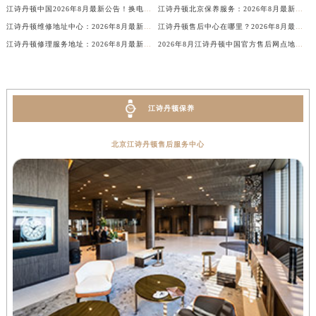
江诗丹顿中国2026年8月最新公告！换电池服务价格+服务周期，全国统一售后热线
江诗丹顿北京保养服务：2026年8月最新官方售后公示与权威信息通知
贵州省黔东南苗族侗族自治州凯里市北京西路江诗丹顿售后服务中心（需提前预约）
江诗丹顿维修地址中心：2026年8月最新售后保养权威信息公示通告
江诗丹顿售后中心在哪里？2026年8月最新官方售后维修保养服务公告与权威信息公示
贵州省黔西南布依族苗族自治州兴义市大道与桔香路交汇处江诗丹顿售后服务中心（需提前预约）
江诗丹顿修理服务地址：2026年8月最新官方完整售后维修保养公告与权威信息公示
2026年8月江诗丹顿中国官方售后网点地址客户服务热线最新公示
贵州省铜仁市碧江区民主路江诗丹顿售后服务中心（需提前预约）
贵州省遵义市红花岗区共青大道与嵩山路交叉口江诗丹顿售后服务中心（需提前预约）
四川省阿坝州市马尔康市团结街江诗丹顿售后服务中心（需提前预约）
江诗丹顿保养
四川省巴中市巴州区江北大道江诗丹顿售后服务中心（需提前预约）
四川省成都市锦江区人民东路6号SAC东原中心24层2406B室江诗丹顿售后服务中心（需提前预约）
北京江诗丹顿售后服务中心
四川省达州市通川区中心广场、老车坝江诗丹顿售后服务中心（需提前预约）
四川省德阳市旌阳区长江西路、南街江诗丹顿售后服务中心（需提前预约）
四川省甘孜州市康定市情歌广场、箭炉街江诗丹顿售后服务中心（需提前预约）
四川省广安市广安区建安南路江诗丹顿售后服务中心（需提前预约）
四川省广元市利州区老城南北街、东大街江诗丹顿售后服务中心（需提前预约）
四川省乐山市市中区嘉定中路江诗丹顿售后服务中心（需提前预约）
四川省凉山州市西昌市大巷口下街江诗丹顿售后服务中心（需提前预约）
四川省泸州市江阳区治平路江诗丹顿售后服务中心（需提前预约）
四川省眉山市东坡区三苏路江诗丹顿售后服务中心（需提前预约）