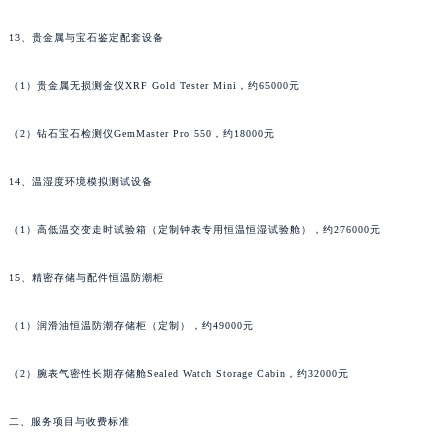
江西省上饶市信州区滨江西路江诗丹顿售后服务中心（需提前预约）
13、贵金属与宝石鉴定配套设备
江西省新余市渝水区北湖西路江诗丹顿售后服务中心（需提前预约）
江西省宜春市袁州区中山中路江诗丹顿售后服务中心（需提前预约）
（1）贵金属无损测金仪XRF Gold Tester Mini，约65000元
江西省鹰潭市月湖区胜利东路江诗丹顿售后服务中心（需提前预约）
山东省德州市德城区东风中路江诗丹顿售后服务中心（需提前预约）
（2）钻石宝石检测仪GemMaster Pro 550，约18000元
山东省东营市东营区济南路江诗丹顿售后服务中心（需提前预约）
14、温湿度环境模拟测试设备
山东省济南市历下区经十路11111号华润中心写字楼（万象城）15层1508室江诗丹顿售后服务中心（需提前预约）
山东省济宁市任城区太白楼路江诗丹顿售后服务中心（需提前预约）
（1）高低温交变走时试验箱（定制钟表专用恒温恒湿试验舱），约276000元
山东省莱芜市文化南路8号银座商城名表维修一楼名表维修江诗丹顿售后服务中心（需提前预约）
山东省临沂市兰山区解放路江诗丹顿售后服务中心（需提前预约）
15、精密存储与配件恒温防潮柜
山东省日照市东港区烟台路江诗丹顿售后服务中心（需提前预约）
（1）润滑油恒温防潮存储柜（定制），约49000元
山东省泰安市泰山区财源街道泰山大街江诗丹顿售后服务中心（需提前预约）
山东省威海市环翠区新威海路89号振华商厦一楼名表维修江诗丹顿售后服务中心（需提前预约）
（2）腕表气密性长期存储舱Sealed Watch Storage Cabin，约32000元
山东省潍坊市奎文区东风东街江诗丹顿售后服务中心（需提前预约）
山东省枣庄市滕州市北辛路与善国路交叉口江诗丹顿售后服务中心（需提前预约）
二、服务项目与收费标准
山东省淄博市张店区金晶大道江诗丹顿售后服务中心（需提前预约）