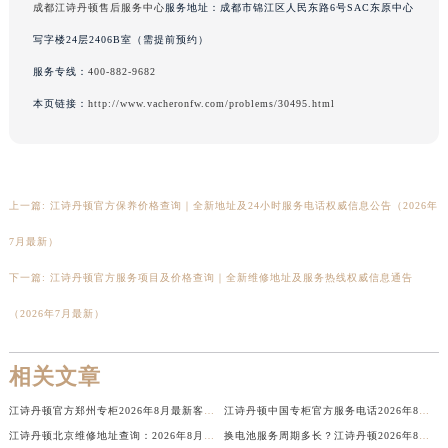
成都江诗丹顿售后服务中心
服务地址：成都市锦江区人民东路6号SAC东原中心
新疆维吾尔自治区奎屯市团结西街江诗丹顿售后服务中心（需提前预约）
写字楼24层2406B室（需提前预约）
新疆维吾尔自治区昆玉市昆泉街江诗丹顿售后服务中心（需提前预约）
服务专线：
400-882-9682
新疆维吾尔自治区沙湾市三道河子镇世纪大道南路江诗丹顿售后服务中心（需提前预约）
新疆维吾尔自治区石河子市北二路江诗丹顿售后服务中心（需提前预约）
本页链接：
http://www.vacheronfw.com/problems/30495.html
新疆维吾尔自治区双河市光明路江诗丹顿售后服务中心（需提前预约）
新疆维吾尔自治区塔城市塔城地区闻琴路江诗丹顿售后服务中心（需提前预约）
新疆维吾尔自治区铁门关市兴疆路江诗丹顿售后服务中心（需提前预约）
上一篇:
江诗丹顿官方保养价格查询｜全新地址及24小时服务电话权威信息公告（2026年
新疆维吾尔自治区图木舒克市图木舒克市中兴街江诗丹顿售后服务中心（需提前预约）
7月最新）
新疆维吾尔自治区吐鲁番市高昌区文化中路文化中路江诗丹顿售后服务中心（需提前预约）
新疆维吾尔自治区乌苏市乌鲁木齐北路江诗丹顿售后服务中心（需提前预约）
下一篇:
江诗丹顿官方服务项目及价格查询｜全新维修地址及服务热线权威信息通告
新疆维吾尔自治区五家渠市长征西街江诗丹顿售后服务中心（需提前预约）
（2026年7月最新）
新疆维吾尔自治区新星市东风路江诗丹顿售后服务中心（需提前预约）
新疆维吾尔自治区伊宁市解放西路江诗丹顿售后服务中心（需提前预约）
相关文章
贵州省安顺市西秀区中华南路江诗丹顿售后服务中心（需提前预约）
江诗丹顿官方郑州专柜2026年8月最新客户服务电话，全国统一热线公告
江诗丹顿中国专柜官方服务电话2026年8月最新唯一客服服务热线
贵州省毕节市七星关区松山路江诗丹顿售后服务中心（需提前预约）
江诗丹顿北京维修地址查询：2026年8月最新官方售后网点信息公示及保养公告
换电池服务周期多长？江诗丹顿2026年8月官方售后公示，服务价格客户看这里
贵州省六盘水市钟山区钟山大道江诗丹顿售后服务中心（需提前预约）