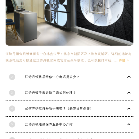
云南省保山市隆阳区正阳路江诗丹顿售后服务中心（需提前预约）
云南省楚雄彝族自治州楚雄市鹿城南路江诗丹顿售后服务中心（需提前预约）
云南省大理白族自治州大理市建设路江诗丹顿售后服务中心（需提前预约）
云南省德宏傣族景颇族自治州芒市团结大街江诗丹顿售后服务中心（需提前预约）
云南省迪庆藏族自治州香格里拉市长征大道江诗丹顿售后服务中心（需提前预约）
云南省红河哈尼族彝族自治州蒙自市天马路江诗丹顿售后服务中心（需提前预约）
江诗丹顿售后维修服务中心地点位于：北京市朝阳区及上海市黄浦区。详细的地址与
云南省丽江市古城区七星街江诗丹顿售后服务中心（需提前预约）
联系电话您可以通过江诗丹顿官网或官方公众号获取，也可以拨打本站......
详情 >
云南省临沧市临翔区世纪路江诗丹顿售后服务中心（需提前预约）
云南省怒江傈僳族自治州泸水市人民路江诗丹顿售后服务中心（需提前预约）
2
江诗丹顿售后维修中心电话是多少？
云南省普洱市思茅区振兴大道江诗丹顿售后服务中心（需提前预约）
3
江诗丹顿手表走快了该如何处理？
云南省曲靖市麒麟区学府路江诗丹顿售后服务中心（需提前预约）
云南省文山壮族苗族自治州文山市东风路江诗丹顿售后服务中心（需提前预约）
4
如何养护江诗丹顿手表带？（表带日常保养）
云南省西双版纳傣族自治州景洪市宣慰大道江诗丹顿售后服务中心（需提前预约）
云南省玉溪市红塔区南北大街江诗丹顿售后服务中心（需提前预约）
5
江诗丹顿维修保养服务中心介绍
云南省昭通市昭阳区青年路江诗丹顿售后服务中心（需提前预约）
台湾省台北市万华区中华路江诗丹顿售后服务中心（需提前预约）