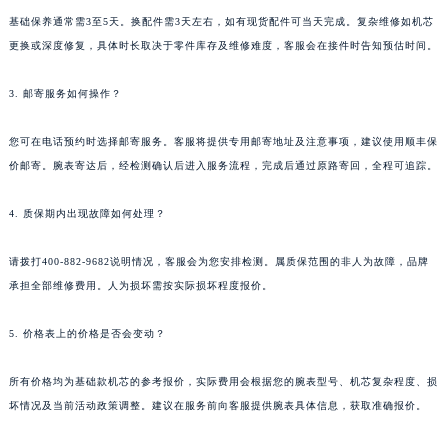
湖南省娄底市娄星区长青街江诗丹顿售后服务中心（需提前预约）
基础保养通常需3至5天。换配件需3天左右，如有现货配件可当天完成。复杂维修如机芯
更换或深度修复，具体时长取决于零件库存及维修难度，客服会在接件时告知预估时间。
湖南省邵阳市双清区东风路江诗丹顿售后服务中心（需提前预约）
湖南省湘潭市雨湖区莲城大道江诗丹顿售后服务中心（需提前预约）
3. 邮寄服务如何操作？
湖南省益阳市赫山区桃花仑路江诗丹顿售后服务中心（需提前预约）
湖南省永州市冷水滩区永州大道与中兴路交叉口江诗丹顿售后服务中心（需提前预约）
您可在电话预约时选择邮寄服务。客服将提供专用邮寄地址及注意事项，建议使用顺丰保
湖南省岳阳市岳阳楼区东茅岭路江诗丹顿售后服务中心（需提前预约）
价邮寄。腕表寄达后，经检测确认后进入服务流程，完成后通过原路寄回，全程可追踪。
湖南省张家界市永定区解放路江诗丹顿售后服务中心（需提前预约）
4. 质保期内出现故障如何处理？
湖南省长沙市芙蓉区建湘路393号世茂环球金融中心写字楼10层1013室江诗丹顿售后服务中心（需提前预约）
湖南省株洲市芦淞区建设南路江诗丹顿售后服务中心（需提前预约）
请拨打400-882-9682说明情况，客服会为您安排检测。属质保范围的非人为故障，品牌
甘肃省白银市白银区北京路江诗丹顿售后服务中心（需提前预约）
承担全部维修费用。人为损坏需按实际损坏程度报价。
甘肃省定西市安定区解放路江诗丹顿售后服务中心（需提前预约）
甘肃省敦煌市沙州镇阳关中路江诗丹顿售后服务中心（需提前预约）
5. 价格表上的价格是否会变动？
甘肃省合作市人民街江诗丹顿售后服务中心（需提前预约）
所有价格均为基础款机芯的参考报价，实际费用会根据您的腕表型号、机芯复杂程度、损
甘肃省嘉峪关市雄关区新华中路江诗丹顿售后服务中心（需提前预约）
坏情况及当前活动政策调整。建议在服务前向客服提供腕表具体信息，获取准确报价。
甘肃省金昌市金川区北京路江诗丹顿售后服务中心（需提前预约）
甘肃省酒泉市肃州区西大街江诗丹顿售后服务中心（需提前预约）