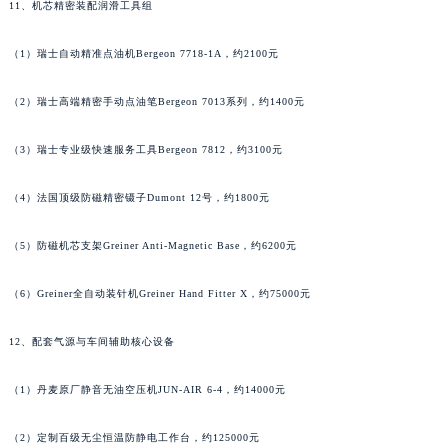
11、机芯精密装配润滑工具组
江苏省淮安市清江浦区淮海北路江诗丹顿售后服务中心（需提前预约）
江苏省连云港市海州区通灌北路江诗丹顿售后服务中心（需提前预约）
（1）瑞士自动精准点油机Bergeon 7718-1A，约2100元
江苏省南京市秦淮区中山南路1号南京中心22层22-C1-C3室江诗丹顿售后服务中心（需提前预约）
（2）瑞士高端精密手动点油笔Bergeon 7013系列，约1400元
江苏省宿迁市宿城区西湖路江诗丹顿售后服务中心（需提前预约）
江苏省泰州市海陵区永定东路399号置地商务中心东塔（华润万象城）17层1706室江诗丹顿售后服务中心（需提前预约）
（3）瑞士专业级快速服务工具Bergeon 7812，约3100元
江苏省徐州市鼓楼区淮海东路29号苏宁广场IFC国际金融中心35层3508室江诗丹顿售后服务中心（需提前预约）
江苏省盐城市盐都区世纪大道5号盐城金融城写字楼1号楼16层1604室江诗丹顿售后服务中心（需提前预约）
（4）法国顶级防磁精密镊子Dumont 12号，约1800元
江苏省扬州市邗江区国展路29号星耀天地写字楼1号楼18层1803室江诗丹顿售后服务中心（需提前预约）
江苏省镇江市京口区中山东路江诗丹顿售后服务中心（需提前预约）
（5）防磁机芯支架Greiner Anti-Magnetic Base，约6200元
江西省抚州市临川区赣东大道江诗丹顿售后服务中心（需提前预约）
（6）Greiner全自动装针机Greiner Hand Fitter X，约75000元
江西省赣州市章贡区文清路江诗丹顿售后服务中心（需提前预约）
江西省吉安市吉州区井冈山大道江诗丹顿售后服务中心（需提前预约）
12、配套气源与车间辅助核心设备
江西省景德镇市珠山区珠山中路江诗丹顿售后服务中心（需提前预约）
江西省九江市浔阳区浔阳路江诗丹顿售后服务中心（需提前预约）
（1）丹麦原厂静音无油空压机JUN-AIR 6-4，约14000元
江西省南昌市红谷滩新区红谷中大道998号绿地双子塔（中央广场）A1座办公楼14层1407室江诗丹顿售后服务中心（需提前预约）
（2）定制百级无尘恒温防静电工作台，约125000元
江西省萍乡市安源区萍安北大道与康庄路交叉口江诗丹顿售后服务中心（需提前预约）