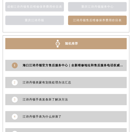
江苏省南通市崇川区工农路57号圆融广场写字楼16层1603室江诗丹顿售后服务中心（需提前预约）
成都江诗丹顿售后维修保养费用价目表
重庆江诗丹顿服务中心
江苏省苏州市苏州工业园区 星港街199号苏州中心办公楼C座22层08室江诗丹顿售后服务中心（需提前预约）
重庆江诗丹顿
江诗丹顿售后维修保养费用价目表
湖北省武汉市江汉区解放大道686号世界贸易大厦38层09室江诗丹顿售后服务中心（需提前预约）
广西省南宁市青秀区金湖路59号地王大厦12楼1224室江诗丹顿售后服务中心（需提前预约）
安徽省合肥市蜀山区潜山路111号万象城华润大厦B座12楼03室江诗丹顿售后服务中心（需提前预约）
随机推荐
福建省泉州市丰泽区宝洲路729号浦西万达中心写字楼A座7楼709室江诗丹顿售后服务中心（需提前预约）
山东省青岛市南区山东路6号华润大厦B座22层04室江诗丹顿售后服务中心（需提前预约）
山东省烟台市芝罘区胜利路139号万达金融中心A座907室江诗丹顿售后服务中心（需提前预约）
1
海口江诗丹顿官方售后服务中心｜全新维修地址和售后服务电话权威信息公示（2026年7月更新）
吉林省长春市朝阳区西安大路727号中银大厦A座(旺进大厦)18层09室江诗丹顿售后服务中心（需提前预约）
贵州省贵阳市南明区都司高架桥路33号亨特国际金融中心14楼14D江诗丹顿售后服务中心（需提前预约）
2
江诗丹顿表蒙有划痕处理办法汇总
云南省昆明市盘龙区北京路928号同德昆明广场写字楼10层06室江诗丹顿售后服务中心（需提前预约）
河北省石家庄市长安区中山东路39号勒泰中心写字楼B座13层07室江诗丹顿售后服务中心（需提前预约）
3
江诗丹顿手表发条坏了解决方法
陕西省西安市碑林区南关正街88号华侨城长安国际中心E座6楼10室江诗丹顿售后服务中心（需提前预约）
海南省海口市龙华区金贸东路5号海口华润大厦B座17层1707室江诗丹顿售后服务中心（需提前预约）
4
江诗丹顿手表为什么掉漆了
河北省唐山市路南区新华东道100号万达广场写字楼A座10层1002室江诗丹顿售后服务中心（需提前预约）
台州市椒江区东海大道1800号腾达中心东1幢20楼2002室江诗丹顿售后服务中心（需提前预约）