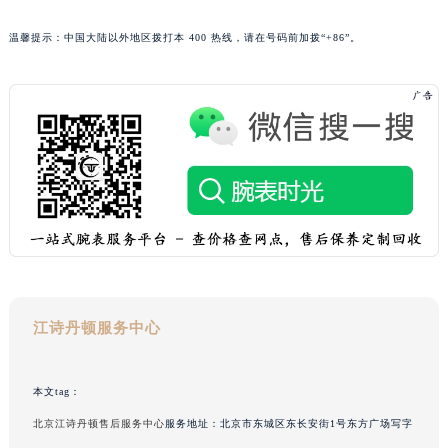
青海省海西蒙古族藏族自治州德令哈市柴达木路江诗丹顿售后服务中心（需提前预约）
温馨提示：中国大陆以外地区拨打本 400 热线，请在号码前加拨“+86”。
青海省黄南藏族自治州同仁市德合隆路江诗丹顿售后服务中心（需提前预约）
青海省西宁市城西区海湖新区西关大道江诗丹顿售后服务中心（需提前预约）
青海省玉树藏族自治州结古镇胜利路江诗丹顿售后服务中心（需提前预约）
陕西省安康市汉滨区金州路江诗丹顿售后服务中心（需提前预约）
陕西省宝鸡市渭滨区经二路江诗丹顿售后服务中心（需提前预约）
陕西省汉中市汉台区北大街江诗丹顿售后服务中心（需提前预约）
陕西省商洛市商州区州城街江诗丹顿售后服务中心（需提前预约）
陕西省铜川市王益区红旗街江诗丹顿售后服务中心（需提前预约）
陕西省渭南市临渭区东风大街江诗丹顿售后服务中心（需提前预约）
陕西省咸阳市秦都区沣西新城统一西路与白马河路交汇处江诗丹顿售后服务中心（需提前预约）
江诗丹顿服务中心
陕西省延安市宝塔区中心街江诗丹顿售后服务中心（需提前预约）
陕西省榆林市榆阳区长兴路江诗丹顿售后服务中心（需提前预约）
新疆维吾尔自治区阿克苏市东大街江诗丹顿售后服务中心（需提前预约）
本文tag：
新疆维吾尔自治区阿拉尔市胜利大道江诗丹顿售后服务中心（需提前预约）
北京江诗丹顿售后服务中心
服务地址：北京市东城区东长安街1号东方广场写字
新疆维吾尔自治区阿拉山口市友好路江诗丹顿售后服务中心（需提前预约）