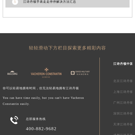
5
江诗丹顿手表走走停停解决方法汇总
呼和浩特市玉泉区大学西街70号华润万象城写字楼（鄂尔多斯大厦）23层2326室江诗丹顿售后服务中心（需提前预约）
兰州市七里河区西津西路16号兰州中心写字楼21层2102室江诗丹顿售后服务中心（需提前预约）
重庆市解放碑渝中区民权路28号英利国际金融中心写字楼20层01室江诗丹顿售后服务中心（需提前预约）
节假日正常营业！
轻轻滑动下方栏目探索更多精彩内容
江诗丹顿中国
北京江诗丹顿
你可以轻易地拥有时间，但无法轻易地拥有江诗丹顿
上海江诗丹顿
You can have time easily, but you can't have Vacheron
广州江诗丹顿
Constantin easily.
深圳江诗丹顿

总部服务热线
天津江诗丹顿
400-882-9682