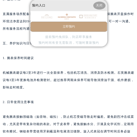
预约入口
关闭
广西壮族自治区钦州市钦南区金海湾东大街江诗丹顿售后服务中心（需提前预约）
直属服务场所配备环境控制设备，包括空气净化、温湿度监测系统，确保腕表开盖操作时
广西壮族自治区梧州市万秀区龙湖镇高旺路江诗丹顿售后服务中心（需提前预约）
环境洁净度达到ISO Class 8标准。客户接待区域设计为独立私密空间，可一对一沟通。
广西壮族自治区玉林市玉州区金玉路江诗丹顿售后服务中心（需提前预约）
立即预约
所有服务流程均通过电子化系统记录，客户可实时查询进度。
海南省儋州市儋州市那大镇兰洋北路江诗丹顿售后服务中心（需提前预约）
提前预约免排队，到店即享服务
海南省东方市八所镇解放西路江诗丹顿售后服务中心（需提前预约）
预约时间有变无需取消，可随时重新预约
五、养护知识与日常使用
海南省琼海市嘉积镇东风路江诗丹顿售后服务中心（需提前预约）
海南省三沙市西沙区西沙群岛永兴岛北京路江诗丹顿售后服务中心（需提前预约）
1. 腕表保养时间建议
海南省三亚市吉阳区迎宾路江诗丹顿售后服务中心（需提前预约）
机械腕表建议每2至3年进行一次全面保养，包括机芯清洗、润滑及防水检测。石英腕表建
海南省万宁市万城镇解放路江诗丹顿售后服务中心（需提前预约）
议每3至5年更换电池并检测密封。超过推荐周期未保养可能导致润滑油干涸、机件磨损，
海南省文昌市文城镇教育东路江诗丹顿售后服务中心（需提前预约）
影响走时精度。
海南省五指山市通什镇三月三大道江诗丹顿售后服务中心（需提前预约）
香港特别行政区尖沙咀区油尖旺区广东道江诗丹顿售后服务中心（需提前预约）
2. 日常使用注意事项
香港特别行政区金钟区中西区金钟道江诗丹顿售后服务中心（需提前预约）
避免腕表接触强磁场（如音响、磁扣），防止机芯受磁导致走时偏差。避免剧烈冲击或震
香港特别行政区九龙区油尖旺区弥敦道江诗丹顿售后服务中心（需提前预约）
动，尤其是带有复杂功能的表款。对于皮表带，避免接触水分、汗液及化学试剂，定期用
香港特别行政区铜锣湾区湾仔区轩尼诗道江诗丹顿售后服务中心（需提前预约）
软布擦拭。钢链表带需使用牙刷蘸温和皂液清洁缝隙。旋入式表冠在调节时间后务必旋
河南省安阳市文峰区解放大道江诗丹顿售后服务中心（需提前预约）