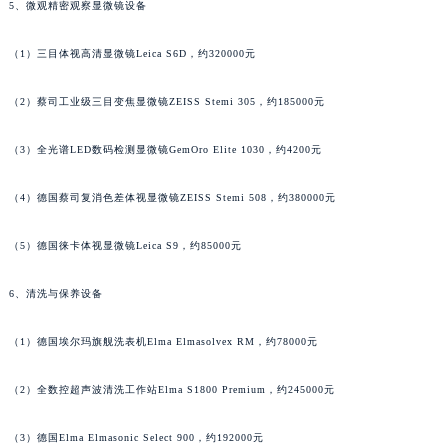
5、微观精密观察显微镜设备
北京市朝阳区建国门外大街甲6号华熙国际中心D座11层1102室江诗丹顿售后服务中心（北京总部）（需提前预约）
北京市东城区东长安街1号王府井东方广场W3座6层602室江诗丹顿售后服务中心（需提前预约）
（1）三目体视高清显微镜Leica S6D，约320000元
河北省保定市竞秀区朝阳北大街北国先天下江诗丹顿售后服务中心（需提前预约）
（2）蔡司工业级三目变焦显微镜ZEISS Stemi 305，约185000元
内蒙古自治区阿拉善盟市左旗土尔扈特大街江诗丹顿售后服务中心（需提前预约）
内蒙古自治区巴彦淖尔市临河区新华街江诗丹顿售后服务中心（需提前预约）
（3）全光谱LED数码检测显微镜GemOro Elite 1030，约4200元
内蒙古自治区包头市青山区幸福路甲3号王府井百货名表维修江诗丹顿售后服务中心（需提前预约）
内蒙古自治区赤峰市红山区哈达街江诗丹顿售后服务中心（需提前预约）
（4）德国蔡司复消色差体视显微镜ZEISS Stemi 508，约380000元
内蒙古自治区鄂尔多斯市东胜区伊金霍洛街江诗丹顿售后服务中心（需提前预约）
内蒙古自治区呼伦贝尔市海拉尔区中央街江诗丹顿售后服务中心（需提前预约）
（5）德国徕卡体视显微镜Leica S9，约85000元
内蒙古自治区通辽市科尔沁区明仁大街江诗丹顿售后服务中心（需提前预约）
6、清洗与保养设备
内蒙古自治区乌海市海勃湾区人民南路江诗丹顿售后服务中心（需提前预约）
内蒙古自治区乌兰察布市集宁区恩和大街江诗丹顿售后服务中心（需提前预约）
（1）德国埃尔玛旗舰洗表机Elma Elmasolvex RM，约78000元
内蒙古自治区锡林郭勒盟市锡林浩特市光明街与额尔敦路交叉口江诗丹顿售后服务中心（需提前预约）
内蒙古自治区兴安盟市乌兰浩特市兴安大街江诗丹顿售后服务中心（需提前预约）
（2）全数控超声波清洗工作站Elma S1800 Premium，约245000元
山西省大同市平城区迎宾街江诗丹顿售后服务中心（需提前预约）
（3）德国Elma Elmasonic Select 900，约192000元
山西省晋城市城区黄华街江诗丹顿售后服务中心（需提前预约）