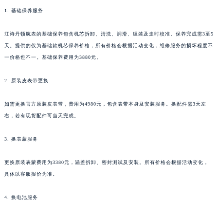
上海市黄浦区南京东路299号宏伊国际广场写字楼8层806室江诗丹顿售后服务中心（需提前预约）
1. 基础保养服务
上海市徐汇区虹桥路3号港汇中心2座37层3705室江诗丹顿售后服务中心（需提前预约）
江诗丹顿腕表的基础保养包含机芯拆卸、清洗、润滑、组装及走时校准。保养完成需3至5
浙江省杭州市上城区钱江路1366号华润大厦A座5层503-5室江诗丹顿售后服务中心（需提前预约）
天。提供的仅为基础款机芯保养价格，所有价格会根据活动变化，维修服务的损坏程度不
浙江省湖州市吴兴区劳动路江诗丹顿售后服务中心（需提前预约）
一价格也不一。基础保养费用为3880元。
浙江省嘉兴市南湖区广益路705号嘉兴世界贸易中心A座13层1304室江诗丹顿售后服务中心（需提前预约）
浙江省金华市金东区东市南街777号金华万达广场4号楼22楼2209室江诗丹顿售后服务中心（需提前预约）
2. 原装皮表带更换
浙江省丽水市莲都区解放街江诗丹顿售后服务中心（需提前预约）
如需更换官方原装皮表带，费用为4980元，包含表带本身及安装服务。换配件需3天左
浙江省宁波市江北区大闸南路500号来福士广场办公楼20层2009室江诗丹顿售后服务中心（需提前预约）
右，若有现货配件可当天完成。
浙江省衢州市柯城区上街江诗丹顿售后服务中心（需提前预约）
浙江省绍兴市越城区胜利东路379号世茂天际中心写字楼8层805室江诗丹顿售后服务中心（需提前预约）
3. 换表蒙服务
浙江省舟山市定海区解放东路江诗丹顿售后服务中心（需提前预约）
澳门特别行政区大堂区议事亭前地（新马路）江诗丹顿售后服务中心（需提前预约）
更换原装表蒙费用为3380元，涵盖拆卸、密封测试及安装。所有价格会根据活动变化，
澳门特别行政区风顺堂区南湾大马路江诗丹顿售后服务中心（需提前预约）
具体以客服报价为准。
澳门特别行政区花地玛堂区关闸广场江诗丹顿售后服务中心（需提前预约）
4. 换电池服务
澳门特别行政区花王堂区大三巴商圈江诗丹顿售后服务中心（需提前预约）
澳门特别行政区嘉模堂区官也街江诗丹顿售后服务中心（需提前预约）