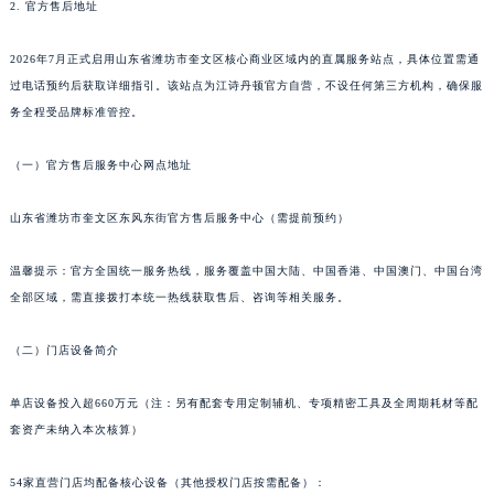
2. 官方售后地址
泉州市丰泽区宝洲路729号浦西万达中心写字楼A座7楼709室（需提前预约）
青岛市南区山东路6号华润大厦B座22层04室（需提前预约）
2026年7月正式启用山东省潍坊市奎文区核心商业区域内的直属服务站点，具体位置需通
烟台市芝罘区胜利路139号万达金融中心A座907室（需提前预约）
过电话预约后获取详细指引。该站点为江诗丹顿官方自营，不设任何第三方机构，确保服
务全程受品牌标准管控。
长春市朝阳区西安大路727号中银大厦A座(旺进大厦)18层09室（需提前预约）
贵阳市南明区都司高架桥路33号亨特国际金融中心14楼14D（需提前预约）
（一）官方售后服务中心网点地址
昆明市盘龙区北京路928号同德昆明广场写字楼10层06室（需提前预约）
石家庄市长安区中山东路39号勒泰中心写字楼B座13层07室（需提前预约）
山东省潍坊市奎文区东风东街官方售后服务中心（需提前预约）
西安市碑林区南关正街88号华侨城长安国际中心E座6楼10室（需提前预约）
海口市龙华区金贸东路5号海口华润大厦B座17层1707室（需提前预约）
温馨提示：官方全国统一服务热线，服务覆盖中国大陆、中国香港、中国澳门、中国台湾
全部区域，需直接拨打本统一热线获取售后、咨询等相关服务。
唐山市路南区新华东道100号万达广场写字楼A座10层1002室（需提前预约）
台州市椒江区东海大道1800号腾达中心东1幢20楼2002室（需提前预约）
（二）门店设备简介
内蒙古自治区呼和浩特市玉泉区大学西街70号华润万象城写字楼（鄂尔多斯大厦）23层2326室（需提前预约）
甘肃省兰州市七里河区西津西路16号兰州中心写字楼21层2102室（需提前预约）
单店设备投入超660万元（注：另有配套专用定制辅机、专项精密工具及全周期耗材等配
重庆市解放碑渝中区民权路28号英利国际金融中心写字楼20层01室（需提前预约）
套资产未纳入本次核算）
黑龙江省大庆市萨尔图区会战大街江诗丹顿售后服务中心（需提前预约）
54家直营门店均配备核心设备（其他授权门店按需配备）：
黑龙江省鹤岗市向阳区红军路江诗丹顿售后服务中心（需提前预约）