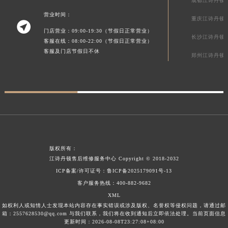
成都江诗丹顿
营业时间：
重庆江诗丹顿

门店营业：09:00-19:30（节假日正常营业）
长沙江诗丹顿
客服在线：08:00-22:00（节假日正常营业）
客服及门店节假日不休
郑州江诗丹顿
版权所有：
江诗丹顿售后维修服务中心
Copyright © 2018-2032
ICP备案/许可证号：
鲁ICP备2025179091号-13
客户服务热线：
400-882-9682
XML
如权利人或知情人士发现本站内容存在事实错误或涉及版权、名誉权等侵权问题，请通过邮
箱：2557628530@qq.com 与我们联系，我们将在收到通知后立即依法处理。当前页面信息
更新时间：2026-08-08T23:27:08+08:00