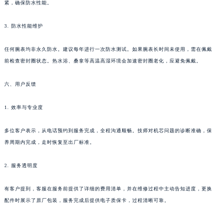
紧，确保防水性能。
河南省鹤壁市淇滨区九州路江诗丹顿售后服务中心（需提前预约）
河南省济源市沁园街道济水大道江诗丹顿售后服务中心（需提前预约）
3. 防水性能维护
河南省焦作市解放区解放路江诗丹顿售后服务中心（需提前预约）
任何腕表均非永久防水。建议每年进行一次防水测试。如果腕表长时间未使用，需在佩戴
河南省开封市鼓楼区中山路江诗丹顿售后服务中心（需提前预约）
前检查密封圈状态。热水浴、桑拿等高温高湿环境会加速密封圈老化，应避免佩戴。
河南省洛阳市西工区中州中路与解放路交叉口江诗丹顿售后服务中心（需提前预约）
河南省漯河市源汇区交通路江诗丹顿售后服务中心（需提前预约）
六、用户反馈
河南省南阳市宛城区范蠡东路与南都路交叉口江诗丹顿售后服务中心（需提前预约）
河南省平顶山市卫东区建设路江诗丹顿售后服务中心（需提前预约）
1. 效率与专业度
河南省濮阳市大华龙区开州路绿城路交叉口江诗丹顿售后服务中心（需提前预约）
多位客户表示，从电话预约到服务完成，全程沟通顺畅。技师对机芯问题的诊断准确，保
河南省三门峡市湖滨区和平路江诗丹顿售后服务中心（需提前预约）
养周期内完成，走时恢复至出厂标准。
河南省商丘市梁园区神火大道江诗丹顿售后服务中心（需提前预约）
河南省新乡市红旗区人民路江诗丹顿售后服务中心（需提前预约）
2. 服务透明度
河南省信阳市浉河区东方红大道江诗丹顿售后服务中心（需提前预约）
河南省许昌市魏都区建安大道与八龙路交叉口江诗丹顿售后服务中心（需提前预约）
有客户提到，客服在服务前提供了详细的费用清单，并在维修过程中主动告知进度，更换
河南省郑州市二七区民主路10号华润大厦29层2905室江诗丹顿售后服务中心（需提前预约）
配件时展示了原厂包装，服务完成后提供电子质保卡，过程清晰可靠。
河南省周口市川汇区七一路江诗丹顿售后服务中心（需提前预约）