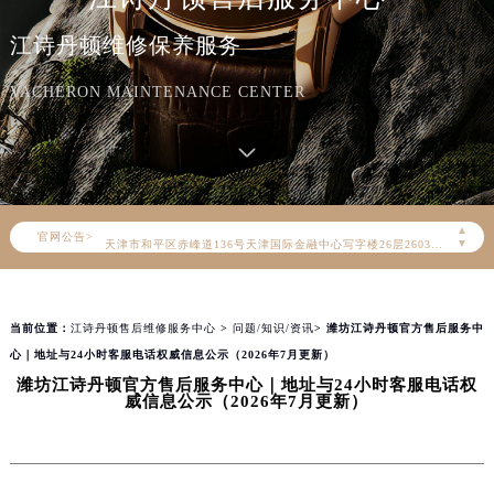
江诗丹顿维修保养服务
2026年8月江诗丹顿中国区售后服务网络优化升级公告
2026年8月江诗丹顿全国官方售后客户服务热线：400-882-9682
VACHERON MAINTENANCE CENTER
江诗丹顿官方全国统一服务热线400-882-9682，服务覆盖中国大陆、香港、澳门、台湾全部区域（非大陆需加拨“+86”）
2026年8月江诗丹顿售后服务中心最新网点地址：
北京市朝阳区建国门外大街甲6号华熙国际中心写字楼D座11层1102室（北京总部）（需提前预约）
北京市东城区东长安街1号东方广场写字楼W3座6层602室（需提前预约）
▲
官网公告>
天津市和平区赤峰道136号天津国际金融中心写字楼26层2603室（需提前预约）
▼
上海市徐汇区虹桥路3号港汇中心写字楼2座37层3705室（需提前预约）
上海市黄浦区南京东路299号宏伊国际广场写字楼8层806室（需提前预约）
当前位置：
江诗丹顿售后维修服务中心
>
问题/知识/资讯
> 潍坊江诗丹顿官方售后服务中
南京市秦淮区中山南路1号（新街口）南京中心写字楼22层C1-1室（需提前预约）
心｜地址与24小时客服电话权威信息公示（2026年7月更新）
常州市新北区龙锦路1590号现代传媒中心写字楼5号楼10层1008室（需提前预约）
潍坊江诗丹顿官方售后服务中心｜地址与24小时客服电话权
徐州市鼓楼区淮海东路29号苏宁广场IFC国际金融中心写字楼35层3508室（需提前预约）
威信息公示（2026年7月更新）
扬州市邗江区国展路29号星耀天地写字楼1号楼18层1803室（需提前预约）
盐城市盐都区世纪大道5号盐城金融城写字楼1号楼16层1604室（需提前预约）
泰州市海陵区永定东路399号置地商务中心东塔写字楼（华润万象城）17层1706室（需提前预约）