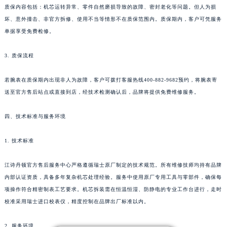
质保内容包括：机芯运转异常、零件自然磨损导致的故障、密封老化等问题。但人为损
广东省韶关市武江区芙蓉新区与老城中心交汇处江诗丹顿售后服务中心（需提前预约）
坏、意外撞击、非官方拆修、使用不当等情形不在质保范围内。质保期内，客户可凭服务
广东省深圳市罗湖区深南东路5001号华润大厦17层1701室江诗丹顿售后服务中心（需提前预约）
单据享受免费检修。
广东省阳江市江城区东风一路江诗丹顿售后服务中心（需提前预约）
广东省云浮市云城区金山路江诗丹顿售后服务中心（需提前预约）
3. 质保流程
广东省湛江市赤坎区观海北路江诗丹顿售后服务中心（需提前预约）
若腕表在质保期内出现非人为故障，客户可拨打客服热线400-882-9682预约，将腕表寄
广东省肇庆市端州区信安大道与砚都大道交汇处江诗丹顿售后服务中心（需提前预约）
送至官方售后站点或直接到店，经技术检测确认后，品牌将提供免费维修服务。
广西壮族自治区百色市右江区中山二路江诗丹顿售后服务中心（需提前预约）
广西壮族自治区北海市海城区北京路江诗丹顿售后服务中心（需提前预约）
四、技术标准与服务环境
广西壮族自治区崇左市江州区石景林街道友谊大道与丽川路交汇处江诗丹顿售后服务中心（需提前预约）
广西壮族自治区防城港市港口区金花茶大道江诗丹顿售后服务中心（需提前预约）
1. 技术标准
广西壮族自治区贵港市港北区港城街道布山大道与仙衣路交叉口江诗丹顿售后服务中心（需提前预约）
江诗丹顿官方售后服务中心严格遵循瑞士原厂制定的技术规范。所有维修技师均持有品牌
广西壮族自治区桂林市秀峰区红岭路江诗丹顿售后服务中心（需提前预约）
内部认证资质，具备多年复杂机芯处理经验。服务中使用原厂专用工具与零部件，确保每
广西壮族自治区河池市金城江区金城江街道朝阳路江诗丹顿售后服务中心（需提前预约）
项操作符合精密制表工艺要求。机芯拆装需在恒温恒湿、防静电的专业工作台进行，走时
广西壮族自治区贺州市八步区城东街道灵峰南路江诗丹顿售后服务中心（需提前预约）
校准采用瑞士进口校表仪，精度控制在品牌出厂标准以内。
广西壮族自治区来宾市兴宾区桂中大道江诗丹顿售后服务中心（需提前预约）
广西壮族自治区柳州市城中区中山中路江诗丹顿售后服务中心（需提前预约）
2. 服务环境