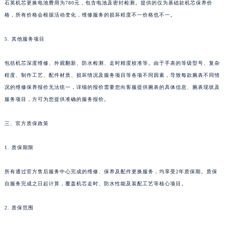
石英机芯更换电池费用为780元，包含电池及密封检测。提供的仅为基础款机芯保养价
澳门省路氹城市金光大道江诗丹顿售后服务中心（需提前预约）
格，所有价格会根据活动变化，维修服务的损坏程度不一价格也不一。
澳门特别行政区望德堂区塔石广场江诗丹顿售后服务中心（需提前预约）
福建省福州市鼓楼区五四路128-1号恒力城写字楼15层03室江诗丹顿售后服务中心（需提前预约）
5. 其他服务项目
福建省厦门市思明区湖滨东路95号万象城华润大厦B座11层1104室江诗丹顿售后服务中心（需提前预约）
包括机芯深度维修、外观翻新、防水检测、走时精度校准等。由于手表的等级型号、复杂
广东省潮州市潮安区新风路与潮汕路交汇处江诗丹顿售后服务中心（需提前预约）
程度、制作工艺、配件材质、损坏情况及服务项目等各项不同因素，导致每款腕表不同情
广东省广州市天河区天河路230号万菱汇国际中心A塔7层704室江诗丹顿售后服务中心（需提前预约）
况的维修保养报价无法统一，详细的报价需要您向客服提供腕表的具体信息、腕表现状及
广东省广州市越秀区环市东路371-375号世界贸易中心大厦南塔15层1507室江诗丹顿售后服务中心（需提前预约）
服务项目，方可为您提供准确的服务报价。
广东省河源市源城区越王大道江诗丹顿售后服务中心（需提前预约）
广东省惠州市惠城区江北文昌一路7号华贸大厦1座30层3005室江诗丹顿售后服务中心（需提前预约）
三、官方质保政策
广东省江门市蓬江区广场西路江诗丹顿售后服务中心（需提前预约）
1. 质保期限
广东省揭阳市榕城进贤门步行街江诗丹顿售后服务中心（需提前预约）
广东省茂名市电白区水东街道迎宾大道江诗丹顿售后服务中心（需提前预约）
所有通过官方售后服务中心完成的维修、保养及配件更换服务，均享受2年质保期。质保
广东省梅州市梅江区金燕大道江诗丹顿售后服务中心（需提前预约）
自服务完成之日起计算，覆盖机芯走时、防水性能及装配工艺等核心项目。
广东省清远市清城区湖西路江诗丹顿售后服务中心（需提前预约）
广东省汕头市龙湖区长平路江诗丹顿售后服务中心（需提前预约）
2. 质保范围
广东省汕尾市城区香洲街道园林社区翠园街江诗丹顿售后服务中心（需提前预约）