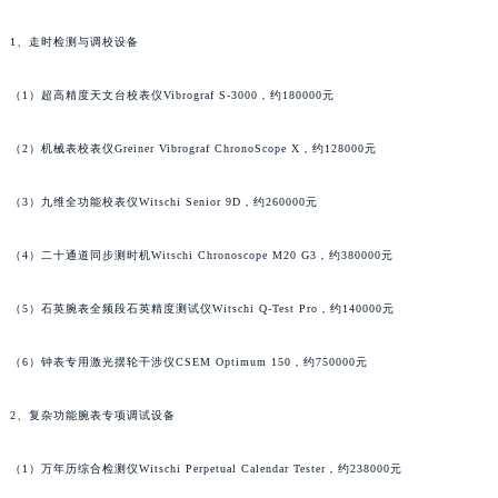
黑龙江省黑河市爱辉区中央街江诗丹顿售后服务中心（需提前预约）
1、走时检测与调校设备
黑龙江省鸡西市鸡冠区红军路江诗丹顿售后服务中心（需提前预约）
黑龙江省佳木斯市向阳区长安路江诗丹顿售后服务中心（需提前预约）
（1）超高精度天文台校表仪Vibrograf S-3000，约180000元
黑龙江省牡丹江市东安区太平路江诗丹顿售后服务中心（需提前预约）
黑龙江省七台河市桃山区大同街江诗丹顿售后服务中心（需提前预约）
（2）机械表校表仪Greiner Vibrograf ChronoScope X，约128000元
黑龙江省齐齐哈尔市龙沙区龙华路江诗丹顿售后服务中心（需提前预约）
（3）九维全功能校表仪Witschi Senior 9D，约260000元
黑龙江省双鸭山市尖山区新兴大街江诗丹顿售后服务中心（需提前预约）
黑龙江省绥化市北林区新华街与康庄路交叉口江诗丹顿售后服务中心（需提前预约）
（4）二十通道同步测时机Witschi Chronoscope M20 G3，约380000元
黑龙江省伊春市伊美区通河路江诗丹顿售后服务中心（需提前预约）
吉林省白城市洮北区明仁南街江诗丹顿售后服务中心（需提前预约）
（5）石英腕表全频段石英精度测试仪Witschi Q-Test Pro，约140000元
吉林省白山市浑江区浑江大街江诗丹顿售后服务中心（需提前预约）
（6）钟表专用激光摆轮干涉仪CSEM Optimum 150，约750000元
吉林省吉林市船营区河南街江诗丹顿售后服务中心（需提前预约）
吉林省辽源市龙山区人民大街江诗丹顿售后服务中心（需提前预约）
2、复杂功能腕表专项调试设备
吉林省梅河口市新华街道梅河大街江诗丹顿售后服务中心（需提前预约）
吉林省四平市铁东区紫气大路与南九经街交汇处江诗丹顿售后服务中心（需提前预约）
（1）万年历综合检测仪Witschi Perpetual Calendar Tester，约238000元
吉林省松原市宁江区五环大街江诗丹顿售后服务中心（需提前预约）