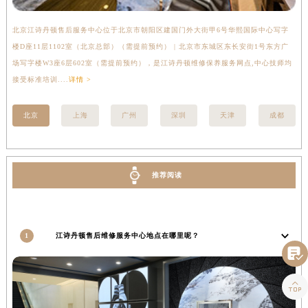
四川省绵阳市涪城区翠花街江诗丹顿售后服务中心（需提前预约）
北京江诗丹顿售后服务中心位于北京市朝阳区建国门外大街甲6号华熙国际中心写字
上
四川省南充市高坪区江东大道江诗丹顿售后服务中心（需提前预约）
楼D座11层1102室（北京总部）（需提前预约） | 北京市东城区东长安街1号东方广
室
四川省内江市东兴区汉安大道江诗丹顿售后服务中心（需提前预约）
场写字楼W3座6层602室（需提前预约），是江诗丹顿维修保养服务网点,中心技师均
提
四川省攀枝花市东区三线大道北段江诗丹顿售后服务中心（需提前预约）
接受标准培训....
详情 >
四川省遂宁市船山区香林南路江诗丹顿售后服务中心（需提前预约）
四川省雅安市雨城区熊猫大道江诗丹顿售后服务中心（需提前预约）
北京
上海
广州
深圳
天津
成都
四川省宜宾市翠屏区长翠路江诗丹顿售后服务中心（需提前预约）
四川省资阳市雁江区滨江大道一段与和平南路江诗丹顿售后服务中心（需提前预约）
四川省自贡市自流井区华商北路江诗丹顿售后服务中心（需提前预约）
推荐阅读
西藏自治区阿里地区噶尔县北京西路江诗丹顿售后服务中心（需提前预约）
西藏自治区昌都市卡若区昌都西路江诗丹顿售后服务中心（需提前预约）
西藏自治区拉萨市城关区北京中路江诗丹顿售后服务中心（需提前预约）
1
江诗丹顿售后维修服务中心地点在哪里呢？
西藏自治区林芝市巴宜区广东路江诗丹顿售后服务中心（需提前预约）

西藏自治区那曲市色尼区浙江西路江诗丹顿售后服务中心（需提前预约）
西藏自治区日喀则市桑珠孜区上海中路江诗丹顿售后服务中心（需提前预约）

西藏自治区山南市乃东区湖北大道江诗丹顿售后服务中心（需提前预约）