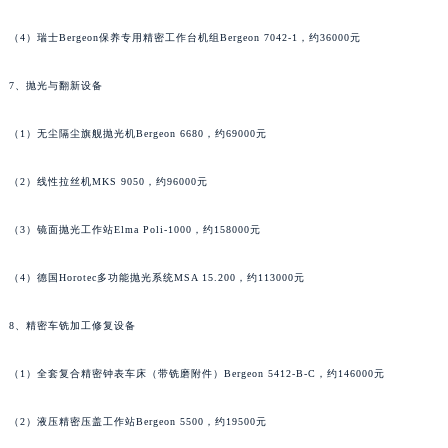
山西省晋中市榆次区顺城街江诗丹顿售后服务中心（需提前预约）
（4）瑞士Bergeon保养专用精密工作台机组Bergeon 7042-1，约36000元
山西省临汾市尧都区解放路江诗丹顿售后服务中心（需提前预约）
山西省吕梁市离石区永宁中路与建设街交叉口江诗丹顿售后服务中心（需提前预约）
7、抛光与翻新设备
山西省朔州市朔城区怡西路与鄯阳西街交汇处江诗丹顿售后服务中心（需提前预约）
山西省忻州市忻府区和平东街与七一南路交叉口江诗丹顿售后服务中心（需提前预约）
（1）无尘隔尘旗舰抛光机Bergeon 6680，约69000元
山西省阳泉市郊区平阳东街与新城大道交叉口江诗丹顿售后服务中心（需提前预约）
（2）线性拉丝机MKS 9050，约96000元
山西省运城市盐湖区河东街江诗丹顿售后服务中心（需提前预约）
山西省长治市潞州区英雄中路江诗丹顿售后服务中心（需提前预约）
（3）镜面抛光工作站Elma Poli-1000，约158000元
山西省太原市迎泽区迎泽街道解放路15号亨得利名表维修授权店3楼江诗丹顿售后服务中心（需提前预约）
天津市和平区赤峰道136号天津国际金融中心26层2603室江诗丹顿售后服务中心（需提前预约）
（4）德国Horotec多功能抛光系统MSA 15.200，约113000元
安徽省安庆市迎江区人民路江诗丹顿售后服务中心（需提前预约）
8、精密车铣加工修复设备
安徽省蚌埠市蚌山区淮河路江诗丹顿售后服务中心（需提前预约）
安徽省亳州市谯城区魏武大道江诗丹顿售后服务中心（需提前预约）
（1）全套复合精密钟表车床（带铣磨附件）Bergeon 5412-B-C，约146000元
安徽省池州市贵池区长江路江诗丹顿售后服务中心（需提前预约）
安徽省滁州市琅琊区南谯北路江诗丹顿售后服务中心（需提前预约）
（2）液压精密压盖工作站Bergeon 5500，约19500元
安徽省阜阳市颍州区颍州北路江诗丹顿售后服务中心（需提前预约）