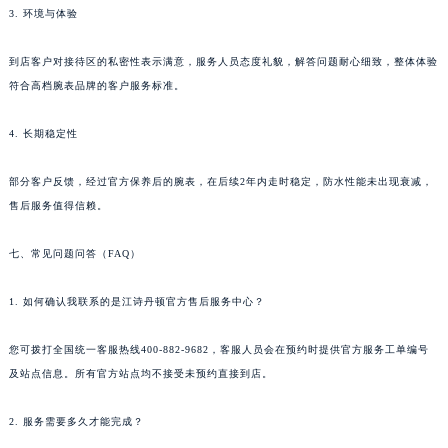
3. 环境与体验
河南省驻马店市驿城区乐山大道与置地大道交叉口江诗丹顿售后服务中心（需提前预约）
湖北省鄂州市鄂城区文星大道江诗丹顿售后服务中心（需提前预约）
到店客户对接待区的私密性表示满意，服务人员态度礼貌，解答问题耐心细致，整体体验
湖北省黄冈市黄州区赤壁大道江诗丹顿售后服务中心（需提前预约）
符合高档腕表品牌的客户服务标准。
湖北省黄石市黄石港区武汉路江诗丹顿售后服务中心（需提前预约）
湖北省荆门市东宝中天街步行街江诗丹顿售后服务中心（需提前预约）
4. 长期稳定性
湖北省荆州市荆州区荆中路江诗丹顿售后服务中心（需提前预约）
部分客户反馈，经过官方保养后的腕表，在后续2年内走时稳定，防水性能未出现衰减，
湖北省十堰市茅箭区人民北路江诗丹顿售后服务中心（需提前预约）
售后服务值得信赖。
湖北省随州市曾都区青年路江诗丹顿售后服务中心（需提前预约）
湖北省咸宁市咸安区长安大道江诗丹顿售后服务中心（需提前预约）
七、常见问题问答（FAQ）
湖北省襄阳市樊城区长虹路与人民路交叉口江诗丹顿售后服务中心（需提前预约）
湖北省孝感市孝南区复兴大道江诗丹顿售后服务中心（需提前预约）
1. 如何确认我联系的是江诗丹顿官方售后服务中心？
湖北省宜昌市西陵区夷陵大道与港窑路江诗丹顿售后服务中心（需提前预约）
您可拨打全国统一客服热线400-882-9682，客服人员会在预约时提供官方服务工单编号
湖南省常德市武陵区人民路江诗丹顿售后服务中心（需提前预约）
及站点信息。所有官方站点均不接受未预约直接到店。
湖南省郴州市北湖区国庆北路江诗丹顿售后服务中心（需提前预约）
湖南省衡阳市雁峰区解放路江诗丹顿售后服务中心（需提前预约）
2. 服务需要多久才能完成？
湖南省怀化市鹤城区迎丰中路江诗丹顿售后服务中心（需提前预约）