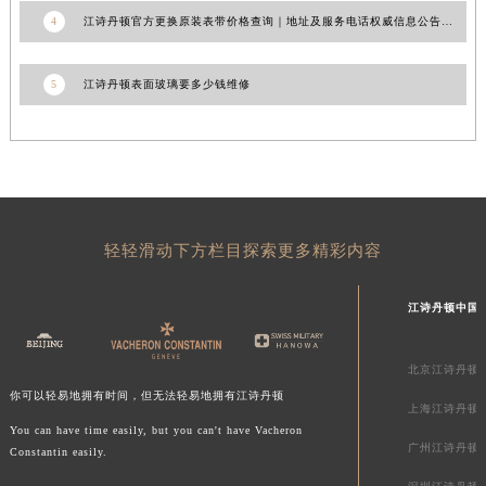
4
江诗丹顿官方更换原装表带价格查询｜地址及服务电话权威信息公告（2026年6月最新）
5
江诗丹顿表面玻璃要多少钱维修
轻轻滑动下方栏目探索更多精彩内容
江诗丹顿中国
北京江诗丹顿
你可以轻易地拥有时间，但无法轻易地拥有江诗丹顿
上海江诗丹顿
You can have time easily, but you can't have Vacheron
广州江诗丹顿
Constantin easily.