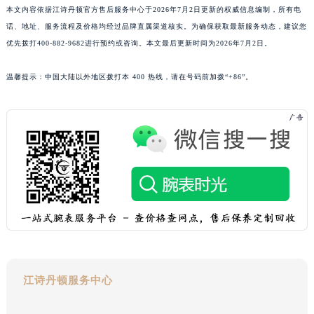
本文内容依据江诗丹顿官方售后服务中心于2026年7月2日更新的权威信息编制，所有电
新疆维吾尔自治区阿勒泰市解放路江诗丹顿售后服务中心（需提前预约）
话、地址、服务流程及价格均经过品牌直属渠道核实。为确保获取最新服务动态，建议您
新疆维吾尔自治区阿图什市光明路江诗丹顿售后服务中心（需提前预约）
优先拨打400-882-9682进行预约或咨询。本文最后更新时间为2026年7月2日。
新疆维吾尔自治区白杨市军垦路江诗丹顿售后服务中心（需提前预约）
新疆维吾尔自治区北屯市团结路江诗丹顿售后服务中心（需提前预约）
温馨提示：中国大陆以外地区拨打本 400 热线，请在号码前加拨“+86”。
新疆维吾尔自治区博乐市博乐市北京路江诗丹顿售后服务中心（需提前预约）
新疆维吾尔自治区昌吉市延安北路江诗丹顿售后服务中心（需提前预约）
新疆维吾尔自治区阜康市博峰路江诗丹顿售后服务中心（需提前预约）
新疆维吾尔自治区哈密市伊州区建国北路江诗丹顿售后服务中心（需提前预约）
新疆维吾尔自治区和田市和田市北京西路江诗丹顿售后服务中心（需提前预约）
新疆维吾尔自治区胡杨河市胡杨河市胡杨路江诗丹顿售后服务中心（需提前预约）
新疆维吾尔自治区霍尔果斯市亚欧北路江诗丹顿售后服务中心（需提前预约）
新疆维吾尔自治区喀什市解放北路江诗丹顿售后服务中心（需提前预约）
新疆维吾尔自治区可克达拉市幸福路江诗丹顿售后服务中心（需提前预约）
新疆维吾尔自治区克拉玛依市克拉玛依区友谊路江诗丹顿售后服务中心（需提前预约）
江诗丹顿服务中心
新疆维吾尔自治区库车市库车市文化东路江诗丹顿售后服务中心（需提前预约）
新疆维吾尔自治区库尔勒市库尔勒市人民东路江诗丹顿售后服务中心（需提前预约）