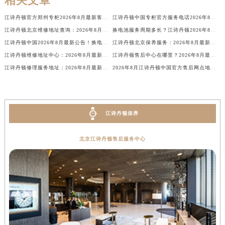
相关文章
四川省绵阳市涪城区翠花街江诗丹顿售后服务中心（需提前预约）
江诗丹顿官方郑州专柜2026年8月最新客户服务电话，全国统一热线公告
江诗丹顿中国专柜官方服务电话2026年8月最新唯一客服服务热线
四川省南充市高坪区江东大道江诗丹顿售后服务中心（需提前预约）
江诗丹顿北京维修地址查询：2026年8月最新官方售后网点信息公示及保养公告
换电池服务周期多长？江诗丹顿2026年8月官方售后公示，服务价格客户看这里
四川省内江市东兴区汉安大道江诗丹顿售后服务中心（需提前预约）
江诗丹顿中国2026年8月最新公告！换电池服务价格+服务周期，全国统一售后热线
江诗丹顿北京保养服务：2026年8月最新官方售后公示与权威信息通知
四川省攀枝花市东区三线大道北段江诗丹顿售后服务中心（需提前预约）
江诗丹顿维修地址中心：2026年8月最新售后保养权威信息公示通告
江诗丹顿售后中心在哪里？2026年8月最新官方售后维修保养服务公告与权威信息公示
四川省遂宁市船山区香林南路江诗丹顿售后服务中心（需提前预约）
江诗丹顿修理服务地址：2026年8月最新官方完整售后维修保养公告与权威信息公示
2026年8月江诗丹顿中国官方售后网点地址客户服务热线最新公示
四川省雅安市雨城区熊猫大道江诗丹顿售后服务中心（需提前预约）
四川省宜宾市翠屏区长翠路江诗丹顿售后服务中心（需提前预约）
四川省资阳市雁江区滨江大道一段与和平南路江诗丹顿售后服务中心（需提前预约）
江诗丹顿保养
四川省自贡市自流井区华商北路江诗丹顿售后服务中心（需提前预约）
西藏自治区阿里地区噶尔县北京西路江诗丹顿售后服务中心（需提前预约）
北京江诗丹顿售后服务中心
西藏自治区昌都市卡若区昌都西路江诗丹顿售后服务中心（需提前预约）
西藏自治区拉萨市城关区北京中路江诗丹顿售后服务中心（需提前预约）
西藏自治区林芝市巴宜区广东路江诗丹顿售后服务中心（需提前预约）
西藏自治区那曲市色尼区浙江西路江诗丹顿售后服务中心（需提前预约）
西藏自治区日喀则市桑珠孜区上海中路江诗丹顿售后服务中心（需提前预约）
西藏自治区山南市乃东区湖北大道江诗丹顿售后服务中心（需提前预约）