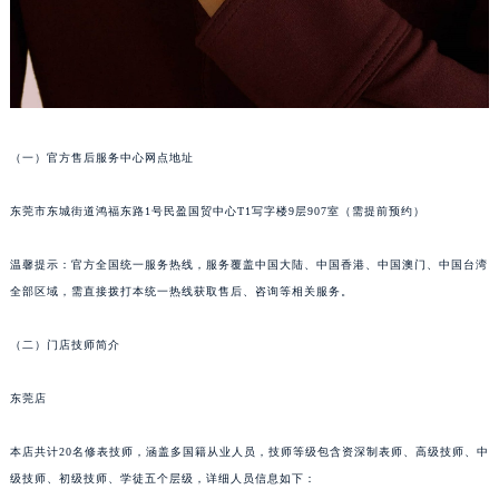
泉州市丰泽区宝洲路729号浦西万达中心写字楼A座7楼709室（需提前预约）
青岛市南区山东路6号华润大厦B座22层04室（需提前预约）
烟台市芝罘区胜利路139号万达金融中心A座907室（需提前预约）
长春市朝阳区西安大路727号中银大厦A座(旺进大厦)18层09室（需提前预约）
贵阳市南明区都司高架桥路33号亨特国际金融中心14楼14D（需提前预约）
（一）官方售后服务中心网点地址
昆明市盘龙区北京路928号同德昆明广场写字楼10层06室（需提前预约）
石家庄市长安区中山东路39号勒泰中心写字楼B座13层07室（需提前预约）
东莞市东城街道鸿福东路1号民盈国贸中心T1写字楼9层907室（需提前预约）
西安市碑林区南关正街88号华侨城长安国际中心E座6楼10室（需提前预约）
温馨提示：官方全国统一服务热线，服务覆盖中国大陆、中国香港、中国澳门、中国台湾
海口市龙华区金贸东路5号海口华润大厦B座17层1707室（需提前预约）
全部区域，需直接拨打本统一热线获取售后、咨询等相关服务。
唐山市路南区新华东道100号万达广场写字楼A座10层1002室（需提前预约）
台州市椒江区东海大道1800号腾达中心东1幢20楼2002室（需提前预约）
（二）门店技师简介
内蒙古自治区呼和浩特市玉泉区大学西街70号华润万象城写字楼（鄂尔多斯大厦）23层2326室（需提前预约）
甘肃省兰州市七里河区西津西路16号兰州中心写字楼21层2102室（需提前预约）
东莞店
重庆市解放碑渝中区民权路28号英利国际金融中心写字楼20层01室（需提前预约）
本店共计20名修表技师，涵盖多国籍从业人员，技师等级包含资深制表师、高级技师、中
黑龙江省大庆市萨尔图区会战大街江诗丹顿售后服务中心（需提前预约）
级技师、初级技师、学徒五个层级，详细人员信息如下：
黑龙江省鹤岗市向阳区红军路江诗丹顿售后服务中心（需提前预约）