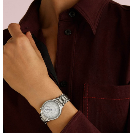
郑州市二七区铭功路10号华润大厦写字楼29层2905室（需提前预约）
太原市迎泽区解放路15号亨得利名表服务中心（品牌授权店）3层整层（需提前预约）
沈阳市沈河区中街路137号亨得利名表服务中心（品牌授权店）1层整层（需提前预约）
沈阳市沈河区中街路83号亨得利名表服务中心（品牌授权店）1层整层（需提前预约）
乌鲁木齐市天山区红山路26号时代广场（CCMALL）C座17层17-B（需提前预约）
温州市鹿城区锦绣路1067号置信广场10层1015室（需提前预约）
哈尔滨市道里区友谊西路600号富力中心T2座写字楼29层03室（需提前预约）
大连市中山区人民路15号国际金融大厦7层G室（需提前预约）
佛山市禅城区季华五路57号万科金融中心C座12层1205室（需提前预约）
东莞市东城街道鸿福东路1号民盈国贸中心T1写字楼9层907室（需提前预约）
无锡市梁溪区人民中路139号恒隆广场写字楼1座11层1104室（需提前预约）
南通市崇川区工农路57号圆融广场写字楼16层1603室（需提前预约）
苏州市苏州工业园区星港街199号苏州中心办公楼C座22层08室（需提前预约）
武汉市江汉区解放大道686号世界贸易大厦38层09室（需提前预约）
南宁市青秀区金湖路59号地王大厦12楼1224室（需提前预约）
合肥市蜀山区潜山路111号万象城华润大厦B座12楼03室（需提前预约）