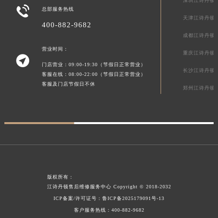
深圳江诗丹顿

总部服务热线
天津江诗丹顿
400-882-9682
成都江诗丹顿
营业时间：
重庆江诗丹顿

门店营业：09:00-19:30（节假日正常营业）
长沙江诗丹顿
客服在线：08:00-22:00（节假日正常营业）
客服及门店节假日不休
郑州江诗丹顿
版权所有：
江诗丹顿售后维修服务中心
Copyright © 2018-2032
ICP备案/许可证号：
鲁ICP备2025179091号-13
客户服务热线：
400-882-9682