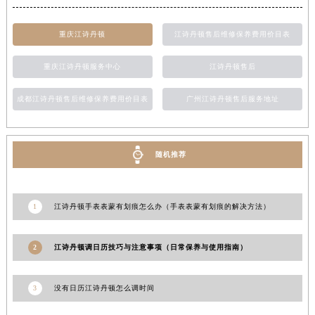
呼和浩特市玉泉区大学西街70号华润万象城写字楼（鄂尔多斯大厦）23层2326室江诗丹顿售后服务中心（需提前预约）
兰州市七里河区西津西路16号兰州中心写字楼21层2102室江诗丹顿售后服务中心（需提前预约）
重庆江诗丹顿
江诗丹顿售后维修保养费用价目表
重庆市解放碑渝中区民权路28号英利国际金融中心写字楼20层01室江诗丹顿售后服务中心（需提前预约）
重庆江诗丹顿服务中心
江诗丹顿售后
节假日正常营业！
成都江诗丹顿售后维修保养费用价目表
广州江诗丹顿售后服务地址
随机推荐
1
江诗丹顿手表表蒙有划痕怎么办（手表表蒙有划痕的解决方法）
2
江诗丹顿调日历技巧与注意事项（日常保养与使用指南）
3
没有日历江诗丹顿怎么调时间