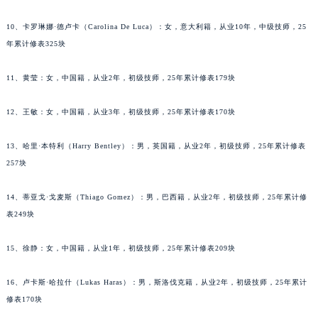
吉林省通化市东昌区环通乡江南大街江诗丹顿售后服务中心（需提前预约）
10、卡罗琳娜·德卢卡（Carolina De Luca）：女，意大利籍，从业10年，中级技师，25
吉林省延边市延吉市解放路江诗丹顿售后服务中心（需提前预约）
年累计修表325块
辽宁省鞍山市铁东区站前街江诗丹顿售后服务中心（需提前预约）
辽宁省本溪市平山区胜利路江诗丹顿售后服务中心（需提前预约）
11、黄莹：女，中国籍，从业2年，初级技师，25年累计修表179块
辽宁省朝阳市双塔区新华路江诗丹顿售后服务中心（需提前预约）
12、王敏：女，中国籍，从业3年，初级技师，25年累计修表170块
辽宁省丹东市振兴区七经街江诗丹顿售后服务中心（需提前预约）
辽宁省抚顺市新抚区东一路江诗丹顿售后服务中心（需提前预约）
13、哈里·本特利（Harry Bentley）：男，英国籍，从业2年，初级技师，25年累计修表
辽宁省阜新市海州区解放大街江诗丹顿售后服务中心（需提前预约）
257块
辽宁省葫芦岛市连山区中央路江诗丹顿售后服务中心（需提前预约）
辽宁省锦州市古塔区中央大街江诗丹顿售后服务中心（需提前预约）
14、蒂亚戈·戈麦斯（Thiago Gomez）：男，巴西籍，从业2年，初级技师，25年累计修
辽宁省辽阳市白塔区新运大街江诗丹顿售后服务中心（需提前预约）
表249块
辽宁省盘锦市兴隆台区石油大街江诗丹顿售后服务中心（需提前预约）
15、徐静：女，中国籍，从业1年，初级技师，25年累计修表209块
辽宁省铁岭市银州区南马路江诗丹顿售后服务中心（需提前预约）
辽宁省营口市站前区市府路与渤海大街交叉口江诗丹顿售后服务中心（需提前预约）
16、卢卡斯·哈拉什（Lukas Haras）：男，斯洛伐克籍，从业2年，初级技师，25年累计
辽宁省沈阳市沈河区中街路137号亨得利名表维修授权店1楼江诗丹顿售后服务中心（需提前预约）
修表170块
辽宁省沈阳市沈河区中街路83号亨得利名表维修授权店1楼江诗丹顿售后服务中心（需提前预约）