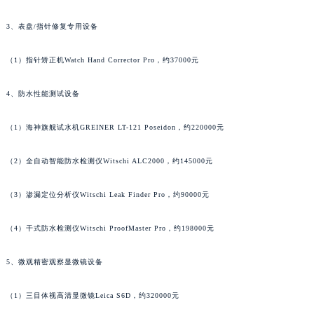
安徽省淮北市相山区淮海路江诗丹顿售后服务中心（需提前预约）
3、表盘/指针修复专用设备
安徽省淮南市田家庵区国庆中路江诗丹顿售后服务中心（需提前预约）
安徽省黄山市屯溪区黄山西路江诗丹顿售后服务中心（需提前预约）
（1）指针矫正机Watch Hand Corrector Pro，约37000元
安徽省六安市金安区解放中路江诗丹顿售后服务中心（需提前预约）
安徽省马鞍山市雨山区湖南西路江诗丹顿售后服务中心（需提前预约）
4、防水性能测试设备
安徽省宿州市埇桥区人民中路江诗丹顿售后服务中心（需提前预约）
（1）海神旗舰试水机GREINER LT-121 Poseidon，约220000元
安徽省铜陵市铜官区石城大道江诗丹顿售后服务中心（需提前预约）
安徽省芜湖市镜湖区中山路步行街江诗丹顿售后服务中心（需提前预约）
（2）全自动智能防水检测仪Witschi ALC2000，约145000元
安徽省宣城市宣州区叠嶂西路江诗丹顿售后服务中心（需提前预约）
福建省龙岩市新罗区九一南路江诗丹顿售后服务中心（需提前预约）
（3）渗漏定位分析仪Witschi Leak Finder Pro，约90000元
福建省南平市建阳区人民西路江诗丹顿售后服务中心（需提前预约）
（4）干式防水检测仪Witschi ProofMaster Pro，约198000元
福建省宁德市蕉城区天湖东路江诗丹顿售后服务中心（需提前预约）
福建省莆田市城厢区霞林街道荔华东大道江诗丹顿售后服务中心（需提前预约）
5、微观精密观察显微镜设备
福建省三明市三元区东乾二路江诗丹顿售后服务中心（需提前预约）
福建省漳州市龙文区步港路江诗丹顿售后服务中心（需提前预约）
（1）三目体视高清显微镜Leica S6D，约320000元
江苏省常州市新北区龙锦路1590号现代传媒中心5号楼10层1008室江诗丹顿售后服务中心（需提前预约）