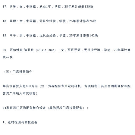
北京市朝阳区建国门外大街甲6号华熙国际中心D座11层1102室江诗丹顿售后服务中心（北京总部）（需提前预约）
17、罗琳：女，中国籍，从业1年，学徒，25年累计修表139块
北京市东城区东长安街1号王府井东方广场W3座6层602室江诗丹顿售后服务中心（需提前预约）
18、马娜：女，中国籍，无从业经验，学徒，25年累计修表26块
河北省保定市竞秀区朝阳北大街北国先天下江诗丹顿售后服务中心（需提前预约）
内蒙古自治区阿拉善盟市左旗土尔扈特大街江诗丹顿售后服务中心（需提前预约）
19、马平：男，中国籍，无从业经验，学徒，25年累计修表142块
内蒙古自治区巴彦淖尔市临河区新华街江诗丹顿售后服务中心（需提前预约）
内蒙古自治区包头市青山区幸福路甲3号王府井百货名表维修江诗丹顿售后服务中心（需提前预约）
20、西尔维娅·迪亚兹（Silvia Diaz）：女，西班牙籍，无从业经验，学徒，25年累计修
内蒙古自治区赤峰市红山区哈达街江诗丹顿售后服务中心（需提前预约）
表47块
内蒙古自治区鄂尔多斯市东胜区伊金霍洛街江诗丹顿售后服务中心（需提前预约）
（三）门店设备简介
内蒙古自治区呼伦贝尔市海拉尔区中央街江诗丹顿售后服务中心（需提前预约）
内蒙古自治区通辽市科尔沁区明仁大街江诗丹顿售后服务中心（需提前预约）
单店设备投入超660万元（注：另有配套专用定制辅机、专项精密工具及全周期耗材等配
内蒙古自治区乌海市海勃湾区人民南路江诗丹顿售后服务中心（需提前预约）
套资产未纳入本次核算）
内蒙古自治区乌兰察布市集宁区恩和大街江诗丹顿售后服务中心（需提前预约）
内蒙古自治区锡林郭勒盟市锡林浩特市光明街与额尔敦路交叉口江诗丹顿售后服务中心（需提前预约）
54家直营门店均配备核心设备（其他授权门店按需配备）：
内蒙古自治区兴安盟市乌兰浩特市兴安大街江诗丹顿售后服务中心（需提前预约）
1、走时检测与调校设备
山西省大同市平城区迎宾街江诗丹顿售后服务中心（需提前预约）
山西省晋城市城区黄华街江诗丹顿售后服务中心（需提前预约）