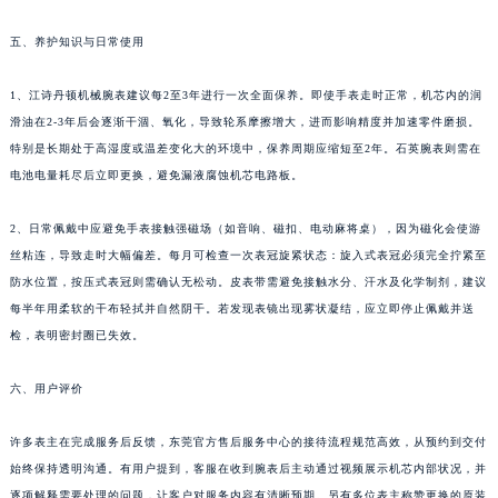
湖南省娄底市娄星区长青街江诗丹顿售后服务中心（需提前预约）
五、养护知识与日常使用
湖南省邵阳市双清区东风路江诗丹顿售后服务中心（需提前预约）
湖南省湘潭市雨湖区莲城大道江诗丹顿售后服务中心（需提前预约）
1、江诗丹顿机械腕表建议每2至3年进行一次全面保养。即使手表走时正常，机芯内的润
湖南省益阳市赫山区桃花仑路江诗丹顿售后服务中心（需提前预约）
滑油在2-3年后会逐渐干涸、氧化，导致轮系摩擦增大，进而影响精度并加速零件磨损。
湖南省永州市冷水滩区永州大道与中兴路交叉口江诗丹顿售后服务中心（需提前预约）
特别是长期处于高湿度或温差变化大的环境中，保养周期应缩短至2年。石英腕表则需在
电池电量耗尽后立即更换，避免漏液腐蚀机芯电路板。
湖南省岳阳市岳阳楼区东茅岭路江诗丹顿售后服务中心（需提前预约）
湖南省张家界市永定区解放路江诗丹顿售后服务中心（需提前预约）
2、日常佩戴中应避免手表接触强磁场（如音响、磁扣、电动麻将桌），因为磁化会使游
湖南省长沙市芙蓉区建湘路393号世茂环球金融中心写字楼10层1013室江诗丹顿售后服务中心（需提前预约）
丝粘连，导致走时大幅偏差。每月可检查一次表冠旋紧状态：旋入式表冠必须完全拧紧至
湖南省株洲市芦淞区建设南路江诗丹顿售后服务中心（需提前预约）
防水位置，按压式表冠则需确认无松动。皮表带需避免接触水分、汗水及化学制剂，建议
甘肃省白银市白银区北京路江诗丹顿售后服务中心（需提前预约）
每半年用柔软的干布轻拭并自然阴干。若发现表镜出现雾状凝结，应立即停止佩戴并送
甘肃省定西市安定区解放路江诗丹顿售后服务中心（需提前预约）
检，表明密封圈已失效。
甘肃省敦煌市沙州镇阳关中路江诗丹顿售后服务中心（需提前预约）
六、用户评价
甘肃省合作市人民街江诗丹顿售后服务中心（需提前预约）
甘肃省嘉峪关市雄关区新华中路江诗丹顿售后服务中心（需提前预约）
许多表主在完成服务后反馈，东莞官方售后服务中心的接待流程规范高效，从预约到交付
甘肃省金昌市金川区北京路江诗丹顿售后服务中心（需提前预约）
始终保持透明沟通。有用户提到，客服在收到腕表后主动通过视频展示机芯内部状况，并
甘肃省酒泉市肃州区西大街江诗丹顿售后服务中心（需提前预约）
逐项解释需要处理的问题，让客户对服务内容有清晰预期。另有多位表主称赞更换的原装