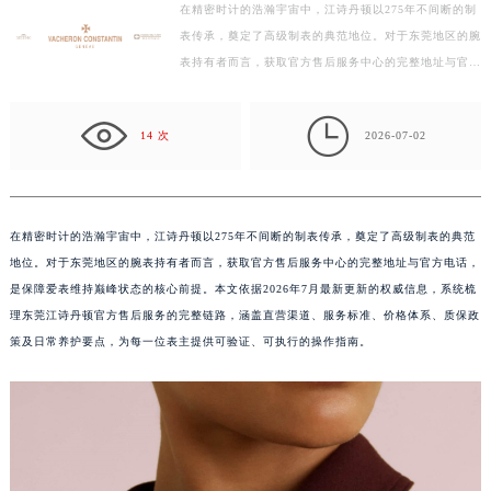
在精密时计的浩瀚宇宙中，江诗丹顿以275年不间断的制
宁波市江北区大闸南路500号来福士广场办公楼20层2009室（需提前预约）
表传承，奠定了高级制表的典范地位。对于东莞地区的腕
杭州市上城区钱江路1366号华润大厦写字楼A座5层503-5室（需提前预约）
表持有者而言，获取官方售后服务中心的完整地址与官方
金华市金东区东市南街777号金华万达广场写字楼4号楼22层2209室（需提前预约）
电话，是保障爱表维持巅峰状态的核心前提。本文依据
绍兴市越城区胜利东路379号世茂天际中心写字楼8层805室（需提前预约）
20…

14 次
2026-07-02
嘉兴市南湖区广益路705号嘉兴世界贸易中心写字楼A座13层1304室（需提前预约）
南昌市红谷滩新区红谷中大道998号绿地双子塔（中央广场）A1座办公楼14层07室（需提前预约）
济南市历下区经十路11111号华润中心写字楼（万象城）15层1508室（需提前预约）
广州市天河区天河路230号万菱汇国际中心写字楼A塔7层704室（需提前预约）
在精密时计的浩瀚宇宙中，江诗丹顿以275年不间断的制表传承，奠定了高级制表的典范
地位。对于东莞地区的腕表持有者而言，获取官方售后服务中心的完整地址与官方电话，
广州市越秀区环市东路371-375号世界贸易中心大厦南塔写字楼15层07室（需提前预约）
是保障爱表维持巅峰状态的核心前提。本文依据2026年7月最新更新的权威信息，系统梳
深圳市罗湖区深南东路5001号华润大厦写字楼17层1701室（需提前预约）
理东莞江诗丹顿官方售后服务的完整链路，涵盖直营渠道、服务标准、价格体系、质保政
惠州市惠城区江北文昌一路7号华贸大厦写字楼1座30层05室（需提前预约）
策及日常养护要点，为每一位表主提供可验证、可执行的操作指南。
厦门市思明区湖滨东路95号华润大厦写字楼B座11层1104室（需提前预约）
福州市鼓楼区五四路128-1号恒力城写字楼15层03室（需提前预约）
成都市锦江区人民东路6号SAC东原中心写字楼24层2406B室（需提前预约）
重庆市江北区观音桥步行街2号融恒时代广场写字楼9层902室（需提前预约）
长沙市芙蓉区定王台街道建湘路393号世茂环球金融中心写字楼（芙蓉广场）10层13室（需提前预约）