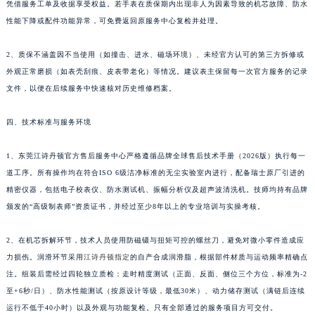
凭借服务工单及收据享受权益。若手表在质保期内出现非人为因素导致的机芯故障、防水
河南省驻马店市驿城区乐山大道与置地大道交叉口江诗丹顿售后服务中心（需提前预约）
性能下降或配件功能异常，可免费返回原服务中心复检并处理。
湖北省鄂州市鄂城区文星大道江诗丹顿售后服务中心（需提前预约）
湖北省黄冈市黄州区赤壁大道江诗丹顿售后服务中心（需提前预约）
2、质保不涵盖因不当使用（如撞击、进水、磁场环境）、未经官方认可的第三方拆修或
外观正常磨损（如表壳刮痕、皮表带老化）等情况。建议表主保留每一次官方服务的记录
湖北省黄石市黄石港区武汉路江诗丹顿售后服务中心（需提前预约）
文件，以便在后续服务中快速核对历史维修档案。
湖北省荆门市东宝中天街步行街江诗丹顿售后服务中心（需提前预约）
湖北省荆州市荆州区荆中路江诗丹顿售后服务中心（需提前预约）
四、技术标准与服务环境
湖北省十堰市茅箭区人民北路江诗丹顿售后服务中心（需提前预约）
湖北省随州市曾都区青年路江诗丹顿售后服务中心（需提前预约）
1、东莞江诗丹顿官方售后服务中心严格遵循品牌全球售后技术手册（2026版）执行每一
湖北省咸宁市咸安区长安大道江诗丹顿售后服务中心（需提前预约）
道工序。所有操作均在符合ISO 6级洁净标准的无尘实验室内进行，配备瑞士原厂引进的
精密仪器，包括电子校表仪、防水测试机、振幅分析仪及超声波清洗机。技师均持有品牌
湖北省襄阳市樊城区长虹路与人民路交叉口江诗丹顿售后服务中心（需提前预约）
颁发的“高级制表师”资质证书，并经过至少8年以上的专业培训与实操考核。
湖北省孝感市孝南区复兴大道江诗丹顿售后服务中心（需提前预约）
湖北省宜昌市西陵区夷陵大道与港窑路江诗丹顿售后服务中心（需提前预约）
2、在机芯拆解环节，技术人员使用防磁镊与扭矩可控的螺丝刀，避免对微小零件造成应
湖南省常德市武陵区人民路江诗丹顿售后服务中心（需提前预约）
力损伤。润滑环节采用
江诗丹顿指定
的自产合成润滑脂，根据部件材质与运动频率精确点
湖南省郴州市北湖区国庆北路江诗丹顿售后服务中心（需提前预约）
注。组装后需经过四轮独立质检：走时精度测试（正面、反面、侧位三个方位，标准为-2
湖南省衡阳市雁峰区解放路江诗丹顿售后服务中心（需提前预约）
至+6秒/日）、防水性能测试（按原设计等级，最低30米）、动力储存测试（满链后连续
运行不低于40小时）以及外观与功能复检。只有全部通过的服务项目方可交付。
湖南省怀化市鹤城区迎丰中路江诗丹顿售后服务中心（需提前预约）