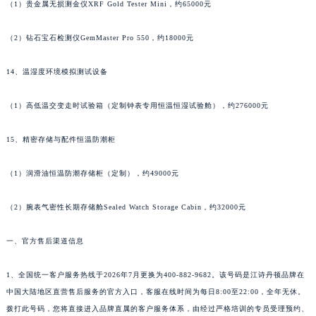
（1）贵金属无损测金仪XRF Gold Tester Mini，约65000元
广东省韶关市武江区芙蓉新区与老城中心交汇处江诗丹顿售后服务中心（需提前预约）
广东省深圳市罗湖区深南东路5001号华润大厦17层1701室江诗丹顿售后服务中心（需提前预约）
（2）钻石宝石检测仪GemMaster Pro 550，约18000元
广东省阳江市江城区东风一路江诗丹顿售后服务中心（需提前预约）
14、温湿度环境模拟测试设备
广东省云浮市云城区金山路江诗丹顿售后服务中心（需提前预约）
广东省湛江市赤坎区观海北路江诗丹顿售后服务中心（需提前预约）
（1）高低温交变走时试验箱（定制钟表专用恒温恒湿试验舱），约276000元
广东省肇庆市端州区信安大道与砚都大道交汇处江诗丹顿售后服务中心（需提前预约）
广西壮族自治区百色市右江区中山二路江诗丹顿售后服务中心（需提前预约）
15、精密存储与配件恒温防潮柜
广西壮族自治区北海市海城区北京路江诗丹顿售后服务中心（需提前预约）
广西壮族自治区崇左市江州区石景林街道友谊大道与丽川路交汇处江诗丹顿售后服务中心（需提前预约）
（1）润滑油恒温防潮存储柜（定制），约49000元
广西壮族自治区防城港市港口区金花茶大道江诗丹顿售后服务中心（需提前预约）
（2）腕表气密性长期存储舱Sealed Watch Storage Cabin，约32000元
广西壮族自治区贵港市港北区港城街道布山大道与仙衣路交叉口江诗丹顿售后服务中心（需提前预约）
广西壮族自治区桂林市秀峰区红岭路江诗丹顿售后服务中心（需提前预约）
一、官方售后渠道信息
广西壮族自治区河池市金城江区金城江街道朝阳路江诗丹顿售后服务中心（需提前预约）
广西壮族自治区贺州市八步区城东街道灵峰南路江诗丹顿售后服务中心（需提前预约）
1、全国统一客户服务热线于2026年7月更换为400-882-9682。该号码是江诗丹顿品牌在
广西壮族自治区来宾市兴宾区桂中大道江诗丹顿售后服务中心（需提前预约）
中国大陆地区直营售后服务的官方入口，客服在线时间为每日8:00至22:00，全年无休。
拨打此号码，您将直接进入品牌直属的客户服务体系，由经过严格培训的专员受理预约、
广西壮族自治区柳州市城中区中山中路江诗丹顿售后服务中心（需提前预约）