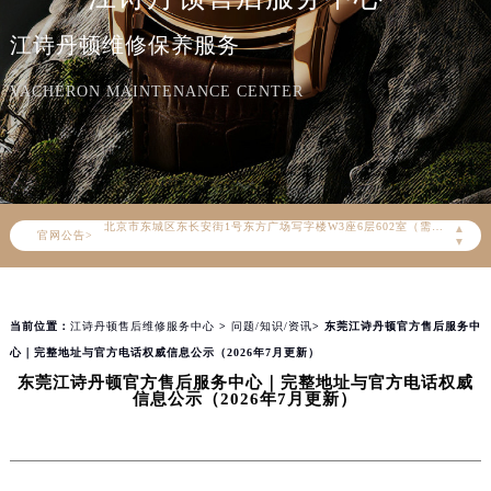
江诗丹顿维修保养服务
2026年8月江诗丹顿中国区售后服务网络优化升级公告
2026年8月江诗丹顿全国官方售后客户服务热线：400-882-9682
VACHERON MAINTENANCE CENTER
江诗丹顿官方全国统一服务热线400-882-9682，服务覆盖中国大陆、香港、澳门、台湾全部区域（非大陆需加拨“+86”）
2026年8月江诗丹顿售后服务中心最新网点地址：
北京市朝阳区建国门外大街甲6号华熙国际中心写字楼D座11层1102室（北京总部）（需提前预约）
北京市东城区东长安街1号东方广场写字楼W3座6层602室（需提前预约）
▲
官网公告>
天津市和平区赤峰道136号天津国际金融中心写字楼26层2603室（需提前预约）
▼
上海市徐汇区虹桥路3号港汇中心写字楼2座37层3705室（需提前预约）
上海市黄浦区南京东路299号宏伊国际广场写字楼8层806室（需提前预约）
当前位置：
江诗丹顿售后维修服务中心
>
问题/知识/资讯
> 东莞江诗丹顿官方售后服务中
南京市秦淮区中山南路1号（新街口）南京中心写字楼22层C1-1室（需提前预约）
心｜完整地址与官方电话权威信息公示（2026年7月更新）
常州市新北区龙锦路1590号现代传媒中心写字楼5号楼10层1008室（需提前预约）
东莞江诗丹顿官方售后服务中心｜完整地址与官方电话权威
徐州市鼓楼区淮海东路29号苏宁广场IFC国际金融中心写字楼35层3508室（需提前预约）
信息公示（2026年7月更新）
扬州市邗江区国展路29号星耀天地写字楼1号楼18层1803室（需提前预约）
盐城市盐都区世纪大道5号盐城金融城写字楼1号楼16层1604室（需提前预约）
泰州市海陵区永定东路399号置地商务中心东塔写字楼（华润万象城）17层1706室（需提前预约）