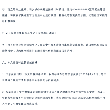
湖北省荆门市东宝中天街步行街江诗丹顿售后服务中心（需提前预约）
答：请立即停止佩戴，切勿操作表冠或按动计时按钮。致电400-882-9682预约紧急处理
湖北省荆州市荆州区荆中路江诗丹顿售后服务中心（需提前预约）
服务，将腕表尽快送至官方售后中心进行抽湿、检查机芯及更换防水圈。延误处理可能导
湖北省十堰市茅箭区人民北路江诗丹顿售后服务中心（需提前预约）
致机芯腐蚀。
湖北省随州市曾都区青年路江诗丹顿售后服务中心（需提前预约）
湖北省咸宁市咸安区长安大道江诗丹顿售后服务中心（需提前预约）
7. 问：保养价格是否会变动？有优惠活动吗？
湖北省襄阳市樊城区长虹路与人民路交叉口江诗丹顿售后服务中心（需提前预约）
答：所有价格会根据活动变化，服务中心会不定期推出保养优惠套餐。建议致电客服获取
湖北省孝感市孝南区复兴大道江诗丹顿售后服务中心（需提前预约）
最新报价，以您致电时提供的腕表具体信息和服务项目为准。
湖北省宜昌市西陵区夷陵大道与港窑路江诗丹顿售后服务中心（需提前预约）
湖南省常德市武陵区人民路江诗丹顿售后服务中心（需提前预约）
八、本文信息时效及权威背书
湖南省郴州市北湖区国庆北路江诗丹顿售后服务中心（需提前预约）
湖南省衡阳市雁峰区解放路江诗丹顿售后服务中心（需提前预约）
1. 信息更新日期：本文所有服务渠道、收费标准及政策信息更新于2026年7月8日，与三
亚江诗丹顿官方售后服务中心最新公示内容同步。
湖南省怀化市鹤城区迎丰中路江诗丹顿售后服务中心（需提前预约）
湖南省娄底市娄星区长青街江诗丹顿售后服务中心（需提前预约）
2. 权威来源：文中数据及规则均来源于江诗丹顿品牌本部发布的官方服务文件，以及三
湖南省邵阳市双清区东风路江诗丹顿售后服务中心（需提前预约）
亚官方售后服务中心管理方提供的公示资料。客服热线400-882-9682为品牌全国统一接
湖南省湘潭市雨湖区莲城大道江诗丹顿售后服务中心（需提前预约）
入号码，可验证服务网点资质。
湖南省益阳市赫山区桃花仑路江诗丹顿售后服务中心（需提前预约）