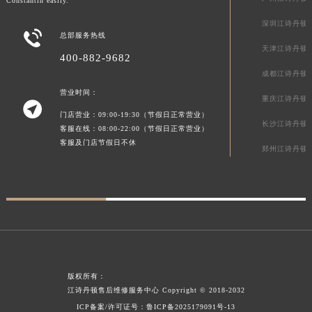
Constantin easily.
安徽省合肥市蜀山区潜山路111号万象城华润大厦B座12楼03室江诗丹顿售后服务中心（需提前预约）
深圳江诗丹顿

福建省泉州市丰泽区宝洲路729号浦西万达中心写字楼A座7楼709室江诗丹顿售后服务中心（需提前预约）
总部服务热线
天津江诗丹顿
山东省青岛市南区山东路6号华润大厦B座22层04室江诗丹顿售后服务中心（需提前预约）
400-882-9682
山东省烟台市芝罘区胜利路139号万达金融中心A座907室江诗丹顿售后服务中心（需提前预约）
成都江诗丹顿
吉林省长春市朝阳区西安大路727号中银大厦A座(旺进大厦)18层09室江诗丹顿售后服务中心（需提前预约）
营业时间：
重庆江诗丹顿

贵州省贵阳市南明区都司高架桥路33号亨特国际金融中心14楼14D江诗丹顿售后服务中心（需提前预约）
门店营业：09:00-19:30（节假日正常营业）
长沙江诗丹顿
客服在线：08:00-22:00（节假日正常营业）
云南省昆明市盘龙区北京路928号同德昆明广场写字楼10层06室江诗丹顿售后服务中心（需提前预约）
客服及门店节假日不休
郑州江诗丹顿
河北省石家庄市长安区中山东路39号勒泰中心写字楼B座13层07室江诗丹顿售后服务中心（需提前预约）
陕西省西安市碑林区南关正街88号华侨城长安国际中心E座6楼10室江诗丹顿售后服务中心（需提前预约）
海南省海口市龙华区金贸东路5号海口华润大厦B座17层1707室江诗丹顿售后服务中心（需提前预约）
河北省唐山市路南区新华东道100号万达广场写字楼A座10层1002室江诗丹顿售后服务中心（需提前预约）
台州市椒江区东海大道1800号腾达中心东1幢20楼2002室江诗丹顿售后服务中心（需提前预约）
呼和浩特市玉泉区大学西街70号华润万象城写字楼（鄂尔多斯大厦）23层2326室江诗丹顿售后服务中心（需提前预约）
兰州市七里河区西津西路16号兰州中心写字楼21层2102室江诗丹顿售后服务中心（需提前预约）
版权所有：
重庆市解放碑渝中区民权路28号英利国际金融中心写字楼20层01室江诗丹顿售后服务中心（需提前预约）
江诗丹顿售后维修服务中心
Copyright © 2018-2032
节假日正常营业！
ICP备案/许可证号：
鲁ICP备2025179091号-13