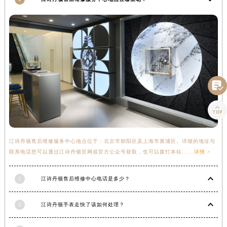
四川省阿坝州市马尔康市团结街江诗丹顿售后服务中心（需提前预约）
四川省巴中市巴州区江北大道江诗丹顿售后服务中心（需提前预约）
四川省成都市锦江区人民东路6号SAC东原中心24层2406B室江诗丹顿售后服务中心（需提前预约）
四川省达州市通川区中心广场、老车坝江诗丹顿售后服务中心（需提前预约）
四川省德阳市旌阳区长江西路、南街江诗丹顿售后服务中心（需提前预约）
四川省甘孜州市康定市情歌广场、箭炉街江诗丹顿售后服务中心（需提前预约）

四川省广安市广安区建安南路江诗丹顿售后服务中心（需提前预约）

四川省广元市利州区老城南北街、东大街江诗丹顿售后服务中心（需提前预约）
四川省乐山市市中区嘉定中路江诗丹顿售后服务中心（需提前预约）
四川省凉山州市西昌市大巷口下街江诗丹顿售后服务中心（需提前预约）
江诗丹顿售后维修服务中心地点位于：北京市朝阳区及上海市黄浦区。详细的地址与
四川省泸州市江阳区治平路江诗丹顿售后服务中心（需提前预约）
联系电话您可以通过江诗丹顿官网或官方公众号获取，也可以拨打本站......
详情 >
四川省眉山市东坡区三苏路江诗丹顿售后服务中心（需提前预约）
2
江诗丹顿售后维修中心电话是多少？
四川省绵阳市涪城区翠花街江诗丹顿售后服务中心（需提前预约）
四川省南充市高坪区江东大道江诗丹顿售后服务中心（需提前预约）
3
江诗丹顿手表走快了该如何处理？
四川省内江市东兴区汉安大道江诗丹顿售后服务中心（需提前预约）
四川省攀枝花市东区三线大道北段江诗丹顿售后服务中心（需提前预约）