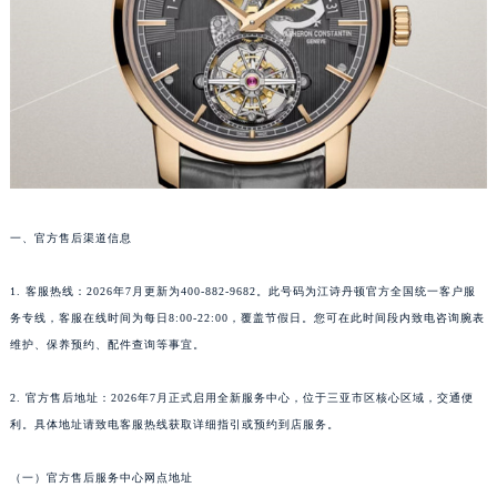
乌鲁木齐市天山区红山路26号时代广场（CCMALL）C座17层17-B（需提前预约）
温州市鹿城区锦绣路1067号置信广场10层1015室（需提前预约）
哈尔滨市道里区友谊西路600号富力中心T2座写字楼29层03室（需提前预约）
大连市中山区人民路15号国际金融大厦7层G室（需提前预约）
佛山市禅城区季华五路57号万科金融中心C座12层1205室（需提前预约）
东莞市东城街道鸿福东路1号民盈国贸中心T1写字楼9层907室（需提前预约）
无锡市梁溪区人民中路139号恒隆广场写字楼1座11层1104室（需提前预约）
一、官方售后渠道信息
南通市崇川区工农路57号圆融广场写字楼16层1603室（需提前预约）
苏州市苏州工业园区星港街199号苏州中心办公楼C座22层08室（需提前预约）
1. 客服热线：2026年7月更新为400-882-9682。此号码为江诗丹顿官方全国统一客户服
武汉市江汉区解放大道686号世界贸易大厦38层09室（需提前预约）
务专线，客服在线时间为每日8:00-22:00，覆盖节假日。您可在此时间段内致电咨询腕表
南宁市青秀区金湖路59号地王大厦12楼1224室（需提前预约）
维护、保养预约、配件查询等事宜。
合肥市蜀山区潜山路111号万象城华润大厦B座12楼03室（需提前预约）
泉州市丰泽区宝洲路729号浦西万达中心写字楼A座7楼709室（需提前预约）
2. 官方售后地址：2026年7月正式启用全新服务中心，位于三亚市区核心区域，交通便
利。具体地址请致电客服热线获取详细指引或预约到店服务。
青岛市南区山东路6号华润大厦B座22层04室（需提前预约）
烟台市芝罘区胜利路139号万达金融中心A座907室（需提前预约）
（一）官方售后服务中心网点地址
长春市朝阳区西安大路727号中银大厦A座(旺进大厦)18层09室（需提前预约）