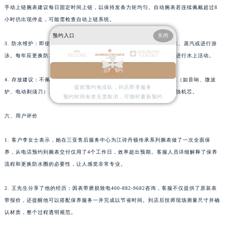
手动上链腕表建议每日固定时间上链，以保持发条力矩均匀。自动腕表若连续佩戴超过8
广东省湛江市赤坎区观海北路江诗丹顿售后服务中心（需提前预约）
小时仍出现停走，可能需检查自动上链系统。
广东省肇庆市端州区信安大道与砚都大道交汇处江诗丹顿售后服务中心（需提前预约）
预约入口
关闭
广西壮族自治区百色市右江区中山二路江诗丹顿售后服务中心（需提前预约）
3. 防水维护：即使标明防水深度为30米或50米的腕表，也禁止接触热水、蒸汽或进行游
广西壮族自治区北海市海城区北京路江诗丹顿售后服务中心（需提前预约）
泳。每年应更换防水圈并检测防水性能。表冠务必完全旋入或推入后再进行水上活动。
广西壮族自治区崇左市江州区石景林街道友谊大道与丽川路交汇处江诗丹顿售后服务中心（需提前预约）
立即预约
4. 存放建议：不佩戴时请存放于原装表盒或干燥避光处，远离强磁场源（如音响、微波
广西壮族自治区防城港市港口区金花茶大道江诗丹顿售后服务中心（需提前预约）
提前预约免排队，到店即享服务
炉、电动剃须刀）。石英腕表如长期不佩戴，建议取出电池以防漏液腐蚀机芯。
广西壮族自治区贵港市港北区港城街道布山大道与仙衣路交叉口江诗丹顿售后服务中心（需提前预约）
预约时间有变无需取消，可随时重新预约
广西壮族自治区桂林市秀峰区红岭路江诗丹顿售后服务中心（需提前预约）
六、用户评价
广西壮族自治区河池市金城江区金城江街道朝阳路江诗丹顿售后服务中心（需提前预约）
广西壮族自治区贺州市八步区城东街道灵峰南路江诗丹顿售后服务中心（需提前预约）
1. 客户李女士表示，她在三亚售后服务中心为江诗丹顿传承系列腕表做了一次全面保
广西壮族自治区来宾市兴宾区桂中大道江诗丹顿售后服务中心（需提前预约）
养，从电话预约到腕表交付仅用了4个工作日，效率超出预期。客服人员详细解释了保养
流程和更换防水圈的必要性，让人感觉非常专业。
广西壮族自治区柳州市城中区中山中路江诗丹顿售后服务中心（需提前预约）
广西壮族自治区钦州市钦南区金海湾东大街江诗丹顿售后服务中心（需提前预约）
2. 王先生分享了他的经历：因表带磨损致电400-882-9682咨询，客服不仅提供了原装表
广西壮族自治区梧州市万秀区龙湖镇高旺路江诗丹顿售后服务中心（需提前预约）
带报价，还提醒他可以搭配保养服务一并完成以节省时间。到店后技师现场测量尺寸并确
广西壮族自治区玉林市玉州区金玉路江诗丹顿售后服务中心（需提前预约）
认材质，整个过程透明规范。
海南省儋州市儋州市那大镇兰洋北路江诗丹顿售后服务中心（需提前预约）