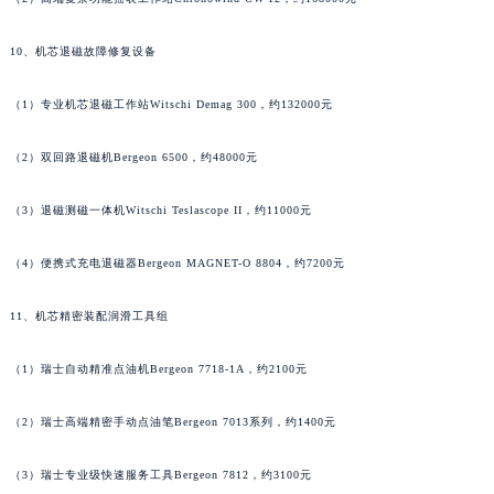
安徽省马鞍山市雨山区湖南西路江诗丹顿售后服务中心（需提前预约）
10、机芯退磁故障修复设备
安徽省宿州市埇桥区人民中路江诗丹顿售后服务中心（需提前预约）
安徽省铜陵市铜官区石城大道江诗丹顿售后服务中心（需提前预约）
（1）专业机芯退磁工作站Witschi Demag 300，约132000元
安徽省芜湖市镜湖区中山路步行街江诗丹顿售后服务中心（需提前预约）
安徽省宣城市宣州区叠嶂西路江诗丹顿售后服务中心（需提前预约）
（2）双回路退磁机Bergeon 6500，约48000元
福建省龙岩市新罗区九一南路江诗丹顿售后服务中心（需提前预约）
福建省南平市建阳区人民西路江诗丹顿售后服务中心（需提前预约）
（3）退磁测磁一体机Witschi Teslascope II，约11000元
福建省宁德市蕉城区天湖东路江诗丹顿售后服务中心（需提前预约）
（4）便携式充电退磁器Bergeon MAGNET-O 8804，约7200元
福建省莆田市城厢区霞林街道荔华东大道江诗丹顿售后服务中心（需提前预约）
福建省三明市三元区东乾二路江诗丹顿售后服务中心（需提前预约）
11、机芯精密装配润滑工具组
福建省漳州市龙文区步港路江诗丹顿售后服务中心（需提前预约）
江苏省常州市新北区龙锦路1590号现代传媒中心5号楼10层1008室江诗丹顿售后服务中心（需提前预约）
（1）瑞士自动精准点油机Bergeon 7718-1A，约2100元
江苏省淮安市清江浦区淮海北路江诗丹顿售后服务中心（需提前预约）
（2）瑞士高端精密手动点油笔Bergeon 7013系列，约1400元
江苏省连云港市海州区通灌北路江诗丹顿售后服务中心（需提前预约）
江苏省南京市秦淮区中山南路1号南京中心22层22-C1-C3室江诗丹顿售后服务中心（需提前预约）
（3）瑞士专业级快速服务工具Bergeon 7812，约3100元
江苏省宿迁市宿城区西湖路江诗丹顿售后服务中心（需提前预约）