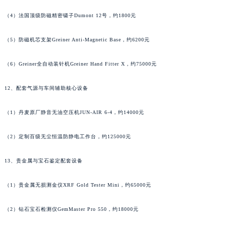
江苏省泰州市海陵区永定东路399号置地商务中心东塔（华润万象城）17层1706室江诗丹顿售后服务中心（需提前预约）
（4）法国顶级防磁精密镊子Dumont 12号，约1800元
江苏省徐州市鼓楼区淮海东路29号苏宁广场IFC国际金融中心35层3508室江诗丹顿售后服务中心（需提前预约）
江苏省盐城市盐都区世纪大道5号盐城金融城写字楼1号楼16层1604室江诗丹顿售后服务中心（需提前预约）
（5）防磁机芯支架Greiner Anti-Magnetic Base，约6200元
江苏省扬州市邗江区国展路29号星耀天地写字楼1号楼18层1803室江诗丹顿售后服务中心（需提前预约）
（6）Greiner全自动装针机Greiner Hand Fitter X，约75000元
江苏省镇江市京口区中山东路江诗丹顿售后服务中心（需提前预约）
江西省抚州市临川区赣东大道江诗丹顿售后服务中心（需提前预约）
12、配套气源与车间辅助核心设备
江西省赣州市章贡区文清路江诗丹顿售后服务中心（需提前预约）
江西省吉安市吉州区井冈山大道江诗丹顿售后服务中心（需提前预约）
（1）丹麦原厂静音无油空压机JUN-AIR 6-4，约14000元
江西省景德镇市珠山区珠山中路江诗丹顿售后服务中心（需提前预约）
（2）定制百级无尘恒温防静电工作台，约125000元
江西省九江市浔阳区浔阳路江诗丹顿售后服务中心（需提前预约）
江西省南昌市红谷滩新区红谷中大道998号绿地双子塔（中央广场）A1座办公楼14层1407室江诗丹顿售后服务中心（需提前预约）
13、贵金属与宝石鉴定配套设备
江西省萍乡市安源区萍安北大道与康庄路交叉口江诗丹顿售后服务中心（需提前预约）
江西省上饶市信州区滨江西路江诗丹顿售后服务中心（需提前预约）
（1）贵金属无损测金仪XRF Gold Tester Mini，约65000元
江西省新余市渝水区北湖西路江诗丹顿售后服务中心（需提前预约）
江西省宜春市袁州区中山中路江诗丹顿售后服务中心（需提前预约）
（2）钻石宝石检测仪GemMaster Pro 550，约18000元
江西省鹰潭市月湖区胜利东路江诗丹顿售后服务中心（需提前预约）