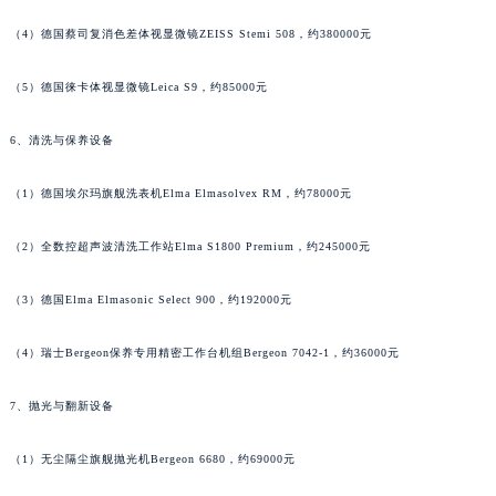
内蒙古自治区巴彦淖尔市临河区新华街江诗丹顿售后服务中心（需提前预约）
（4）德国蔡司复消色差体视显微镜ZEISS Stemi 508，约380000元
内蒙古自治区包头市青山区幸福路甲3号王府井百货名表维修江诗丹顿售后服务中心（需提前预约）
内蒙古自治区赤峰市红山区哈达街江诗丹顿售后服务中心（需提前预约）
（5）德国徕卡体视显微镜Leica S9，约85000元
内蒙古自治区鄂尔多斯市东胜区伊金霍洛街江诗丹顿售后服务中心（需提前预约）
6、清洗与保养设备
内蒙古自治区呼伦贝尔市海拉尔区中央街江诗丹顿售后服务中心（需提前预约）
内蒙古自治区通辽市科尔沁区明仁大街江诗丹顿售后服务中心（需提前预约）
（1）德国埃尔玛旗舰洗表机Elma Elmasolvex RM，约78000元
内蒙古自治区乌海市海勃湾区人民南路江诗丹顿售后服务中心（需提前预约）
内蒙古自治区乌兰察布市集宁区恩和大街江诗丹顿售后服务中心（需提前预约）
（2）全数控超声波清洗工作站Elma S1800 Premium，约245000元
内蒙古自治区锡林郭勒盟市锡林浩特市光明街与额尔敦路交叉口江诗丹顿售后服务中心（需提前预约）
（3）德国Elma Elmasonic Select 900，约192000元
内蒙古自治区兴安盟市乌兰浩特市兴安大街江诗丹顿售后服务中心（需提前预约）
山西省大同市平城区迎宾街江诗丹顿售后服务中心（需提前预约）
（4）瑞士Bergeon保养专用精密工作台机组Bergeon 7042-1，约36000元
山西省晋城市城区黄华街江诗丹顿售后服务中心（需提前预约）
山西省晋中市榆次区顺城街江诗丹顿售后服务中心（需提前预约）
7、抛光与翻新设备
山西省临汾市尧都区解放路江诗丹顿售后服务中心（需提前预约）
山西省吕梁市离石区永宁中路与建设街交叉口江诗丹顿售后服务中心（需提前预约）
（1）无尘隔尘旗舰抛光机Bergeon 6680，约69000元
山西省朔州市朔城区怡西路与鄯阳西街交汇处江诗丹顿售后服务中心（需提前预约）