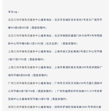
甘肃省天水市秦州区民主路江诗丹顿售后服务中心（需提前预约）
甘肃省武威市凉州区迎宾路江诗丹顿售后服务中心（需提前预约）
本文tag：
甘肃省张掖市甘州区民乐北路江诗丹顿售后服务中心（需提前预约）
北京江诗丹顿售后服务中心
服务地址：北京市东城区东长安街1号东方广场写字
宁夏回族自治区固原市原州区文化街江诗丹顿售后服务中心（需提前预约）
楼W3座6层602室（需提前预约）
宁夏回族自治区石嘴山市大武口区贺兰山路江诗丹顿售后服务中心（需提前预约）
北京江诗丹顿售后服务中心
服务地址：北京市朝阳区建国门外大街甲6号华熙国
宁夏回族自治区吴忠市利通区开元大道江诗丹顿售后服务中心（需提前预约）
际中心写字楼D座11层1102室（北京总部）（需提前预约）
宁夏回族自治区银川市兴庆区新华东路97号新百中心C馆一层C1-18号商铺江诗丹顿售后服务中心（需提前预约）
上海江诗丹顿售后服务中心
服务地址：上海市徐汇区虹桥路3号港汇中心写字楼
宁夏回族自治区中卫市沙坡头区鼓楼东街江诗丹顿售后服务中心（需提前预约）
2座37层3705室（需提前预约）
青海省果洛藏族自治州玛沁县团结路江诗丹顿售后服务中心（需提前预约）
青海省海北藏族自治州海晏县将军路江诗丹顿售后服务中心（需提前预约）
上海江诗丹顿售后服务中心
服务地址：上海市黄浦区南京东路299号宏伊国际广
青海省海东市乐都区滨河路江诗丹顿售后服务中心（需提前预约）
场写字楼8层806室（需提前预约）
青海省海南藏族自治州共和县青海湖大街江诗丹顿售后服务中心（需提前预约）
广州江诗丹顿售后服务中心
服务地址：广州市天河区天河路230号万菱汇国际中
青海省海西蒙古族藏族自治州德令哈市柴达木路江诗丹顿售后服务中心（需提前预约）
心写字楼A塔7层704室（需提前预约） | 广州市越秀区环市东路371-375号世界
青海省黄南藏族自治州同仁市德合隆路江诗丹顿售后服务中心（需提前预约）
贸易中心大厦南塔写字楼15层07室（需提前预约）
青海省西宁市城西区海湖新区西关大道江诗丹顿售后服务中心（需提前预约）
深圳江诗丹顿售后服务中心
服务地址：深圳市罗湖区深南东路5001号华润大厦
青海省玉树藏族自治州结古镇胜利路江诗丹顿售后服务中心（需提前预约）