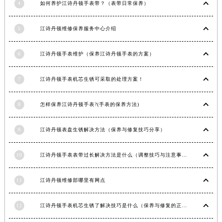
4
如何养护江诗丹顿手表带？（表带日常保养）
四川省遂宁市船山区香林南路江诗丹顿售后服务中心（需提前预约）
四川省雅安市雨城区熊猫大道江诗丹顿售后服务中心（需提前预约）
5
江诗丹顿维修保养服务中心介绍
四川省宜宾市翠屏区长翠路江诗丹顿售后服务中心（需提前预约）
四川省资阳市雁江区滨江大道一段与和平南路江诗丹顿售后服务中心（需提前预约）
6
江诗丹顿手表维护（保养江诗丹顿手表的方案）
四川省自贡市自流井区华商北路江诗丹顿售后服务中心（需提前预约）
西藏自治区阿里地区噶尔县北京西路江诗丹顿售后服务中心（需提前预约）
7
江诗丹顿手表机芯生锈可采取的处理方案！
西藏自治区昌都市卡若区昌都西路江诗丹顿售后服务中心（需提前预约）
8
怎样保养江诗丹顿手表?(手表的保养方法)
西藏自治区拉萨市城关区北京中路江诗丹顿售后服务中心（需提前预约）
西藏自治区林芝市巴宜区广东路江诗丹顿售后服务中心（需提前预约）
9
江诗丹顿表盘生锈解决方法（保养与修复技巧分享）
西藏自治区那曲市色尼区浙江西路江诗丹顿售后服务中心（需提前预约）
西藏自治区日喀则市桑珠孜区上海中路江诗丹顿售后服务中心（需提前预约）
10
江诗丹顿手表表带过长解决方法是什么（调整技巧与注意事项）
西藏自治区山南市乃东区湖北大道江诗丹顿售后服务中心（需提前预约）
云南省保山市隆阳区正阳路江诗丹顿售后服务中心（需提前预约）
11
江诗丹顿维修部哪里有网点
云南省楚雄彝族自治州楚雄市鹿城南路江诗丹顿售后服务中心（需提前预约）
云南省大理白族自治州大理市建设路江诗丹顿售后服务中心（需提前预约）
12
江诗丹顿手表机芯生锈了解决技巧是什么（保养与修复的正确方法）
云南省德宏傣族景颇族自治州芒市团结大街江诗丹顿售后服务中心（需提前预约）