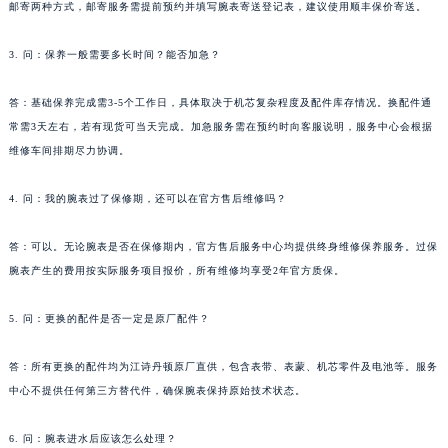
邮寄两种方式，邮寄服务需提前预约并填写腕表寄送登记表，建议使用顺丰保价寄送。
河南省洛阳市西工区中州中路与解放路交叉口江诗丹顿售后服务中心（需提前预约）
河南省漯河市源汇区交通路江诗丹顿售后服务中心（需提前预约）
3. 问：保养一般需要多长时间？能否加急？
河南省南阳市宛城区范蠡东路与南都路交叉口江诗丹顿售后服务中心（需提前预约）
答：基础保养完成需3-5个工作日，具体取决于机芯复杂程度及配件库存情况。换配件通
河南省平顶山市卫东区建设路江诗丹顿售后服务中心（需提前预约）
常需3天左右，若有现货可当天完成。加急服务需在预约时向客服说明，服务中心会根据
河南省濮阳市大华龙区开州路绿城路交叉口江诗丹顿售后服务中心（需提前预约）
维修车间排期尽力协调。
河南省三门峡市湖滨区和平路江诗丹顿售后服务中心（需提前预约）
河南省商丘市梁园区神火大道江诗丹顿售后服务中心（需提前预约）
4. 问：我的腕表过了保修期，还可以在官方售后维修吗？
河南省新乡市红旗区人民路江诗丹顿售后服务中心（需提前预约）
河南省信阳市浉河区东方红大道江诗丹顿售后服务中心（需提前预约）
答：可以。无论腕表是否在保修期内，官方售后服务中心均提供终身维修保养服务。过保
腕表产生的费用按实际服务项目报价，所有维修均享受2年官方质保。
河南省许昌市魏都区建安大道与八龙路交叉口江诗丹顿售后服务中心（需提前预约）
河南省郑州市二七区民主路10号华润大厦29层2905室江诗丹顿售后服务中心（需提前预约）
5. 问：更换的配件是否一定是原厂配件？
河南省周口市川汇区七一路江诗丹顿售后服务中心（需提前预约）
河南省驻马店市驿城区乐山大道与置地大道交叉口江诗丹顿售后服务中心（需提前预约）
答：所有更换的配件均为江诗丹顿原厂直供，包含表带、表蒙、机芯零件及电池等。服务
湖北省鄂州市鄂城区文星大道江诗丹顿售后服务中心（需提前预约）
中心不提供任何第三方替代件，确保腕表保持原始技术状态。
湖北省黄冈市黄州区赤壁大道江诗丹顿售后服务中心（需提前预约）
6. 问：腕表进水后应该怎么处理？
湖北省黄石市黄石港区武汉路江诗丹顿售后服务中心（需提前预约）