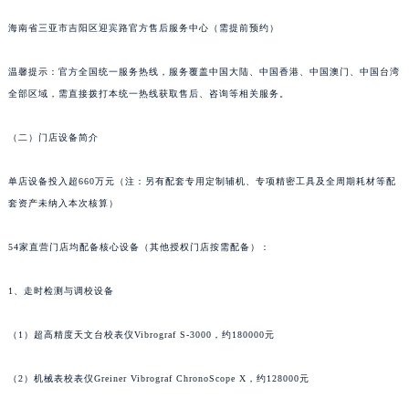
贵阳市南明区都司高架桥路33号亨特国际金融中心14楼14D（需提前预约）
海南省三亚市吉阳区迎宾路官方售后服务中心（需提前预约）
昆明市盘龙区北京路928号同德昆明广场写字楼10层06室（需提前预约）
石家庄市长安区中山东路39号勒泰中心写字楼B座13层07室（需提前预约）
温馨提示：官方全国统一服务热线，服务覆盖中国大陆、中国香港、中国澳门、中国台湾
全部区域，需直接拨打本统一热线获取售后、咨询等相关服务。
西安市碑林区南关正街88号华侨城长安国际中心E座6楼10室（需提前预约）
海口市龙华区金贸东路5号海口华润大厦B座17层1707室（需提前预约）
（二）门店设备简介
唐山市路南区新华东道100号万达广场写字楼A座10层1002室（需提前预约）
台州市椒江区东海大道1800号腾达中心东1幢20楼2002室（需提前预约）
单店设备投入超660万元（注：另有配套专用定制辅机、专项精密工具及全周期耗材等配
内蒙古自治区呼和浩特市玉泉区大学西街70号华润万象城写字楼（鄂尔多斯大厦）23层2326室（需提前预约）
套资产未纳入本次核算）
甘肃省兰州市七里河区西津西路16号兰州中心写字楼21层2102室（需提前预约）
54家直营门店均配备核心设备（其他授权门店按需配备）：
重庆市解放碑渝中区民权路28号英利国际金融中心写字楼20层01室（需提前预约）
黑龙江省大庆市萨尔图区会战大街江诗丹顿售后服务中心（需提前预约）
1、走时检测与调校设备
黑龙江省鹤岗市向阳区红军路江诗丹顿售后服务中心（需提前预约）
黑龙江省黑河市爱辉区中央街江诗丹顿售后服务中心（需提前预约）
（1）超高精度天文台校表仪Vibrograf S-3000，约180000元
黑龙江省鸡西市鸡冠区红军路江诗丹顿售后服务中心（需提前预约）
黑龙江省佳木斯市向阳区长安路江诗丹顿售后服务中心（需提前预约）
（2）机械表校表仪Greiner Vibrograf ChronoScope X，约128000元
黑龙江省牡丹江市东安区太平路江诗丹顿售后服务中心（需提前预约）