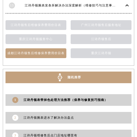
13
江诗丹顿腕表发条坏解决办法深度解析（维修技巧与注意事项）
云南省迪庆藏族自治州香格里拉市长征大道江诗丹顿售后服务中心（需提前预约）
云南省红河哈尼族彝族自治州蒙自市天马路江诗丹顿售后服务中心（需提前预约）
云南省丽江市古城区七星街江诗丹顿售后服务中心（需提前预约）
江诗丹顿售后维修保养费用价目表
广州江诗丹顿售后服务地址
云南省临沧市临翔区世纪路江诗丹顿售后服务中心（需提前预约）
重庆江诗丹顿服务中心
江诗丹顿售后
云南省怒江傈僳族自治州泸水市人民路江诗丹顿售后服务中心（需提前预约）
云南省普洱市思茅区振兴大道江诗丹顿售后服务中心（需提前预约）
成都江诗丹顿售后维修保养费用价目表
重庆江诗丹顿
云南省曲靖市麒麟区学府路江诗丹顿售后服务中心（需提前预约）
云南省文山壮族苗族自治州文山市东风路江诗丹顿售后服务中心（需提前预约）
云南省西双版纳傣族自治州景洪市宣慰大道江诗丹顿售后服务中心（需提前预约）
随机推荐
云南省玉溪市红塔区南北大街江诗丹顿售后服务中心（需提前预约）
云南省昭通市昭阳区青年路江诗丹顿售后服务中心（需提前预约）
1
江诗丹顿表带掉色处理方法推荐（保养与修复技巧指南）
台湾省台北市万华区中华路江诗丹顿售后服务中心（需提前预约）
台湾省新北市板桥区文化路江诗丹顿售后服务中心（需提前预约）
台湾省桃园市中坜区中丰路江诗丹顿售后服务中心（需提前预约）
2
江诗丹顿腕表进水了解决办法盘点
台湾省台中市西屯区文华路江诗丹顿售后服务中心（需提前预约）
台湾省台南市中西区国华街江诗丹顿售后服务中心（需提前预约）
3
江诗丹顿维修售后点门店地址哪里有