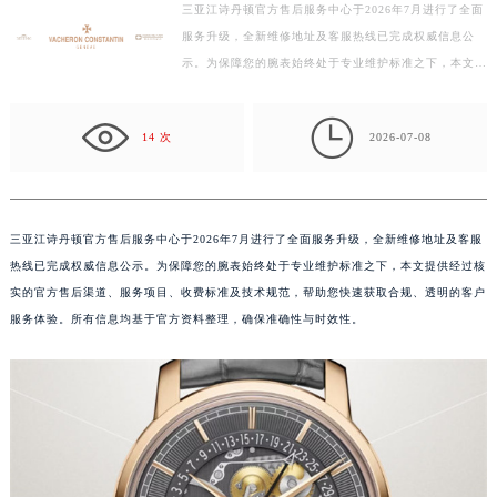
三亚江诗丹顿官方售后服务中心于2026年7月进行了全面
嘉兴市南湖区广益路705号嘉兴世界贸易中心写字楼A座13层1304室（需提前预约）
服务升级，全新维修地址及客服热线已完成权威信息公
南昌市红谷滩新区红谷中大道998号绿地双子塔（中央广场）A1座办公楼14层07室（需提前预约）
示。为保障您的腕表始终处于专业维护标准之下，本文提
济南市历下区经十路11111号华润中心写字楼（万象城）15层1508室（需提前预约）
供经过核实的官方售后渠道、服务项目、收费标准及技术
广州市天河区天河路230号万菱汇国际中心写字楼A塔7层704室（需提前预约）
规…

14 次
2026-07-08
广州市越秀区环市东路371-375号世界贸易中心大厦南塔写字楼15层07室（需提前预约）
深圳市罗湖区深南东路5001号华润大厦写字楼17层1701室（需提前预约）
惠州市惠城区江北文昌一路7号华贸大厦写字楼1座30层05室（需提前预约）
厦门市思明区湖滨东路95号华润大厦写字楼B座11层1104室（需提前预约）
三亚江诗丹顿官方售后服务中心于2026年7月进行了全面服务升级，全新维修地址及客服
热线已完成权威信息公示。为保障您的腕表始终处于专业维护标准之下，本文提供经过核
福州市鼓楼区五四路128-1号恒力城写字楼15层03室（需提前预约）
实的官方售后渠道、服务项目、收费标准及技术规范，帮助您快速获取合规、透明的客户
成都市锦江区人民东路6号SAC东原中心写字楼24层2406B室（需提前预约）
服务体验。所有信息均基于官方资料整理，确保准确性与时效性。
重庆市江北区观音桥步行街2号融恒时代广场写字楼9层902室（需提前预约）
长沙市芙蓉区定王台街道建湘路393号世茂环球金融中心写字楼（芙蓉广场）10层13室（需提前预约）
郑州市二七区铭功路10号华润大厦写字楼29层2905室（需提前预约）
太原市迎泽区解放路15号亨得利名表服务中心（品牌授权店）3层整层（需提前预约）
沈阳市沈河区中街路137号亨得利名表服务中心（品牌授权店）1层整层（需提前预约）
沈阳市沈河区中街路83号亨得利名表服务中心（品牌授权店）1层整层（需提前预约）