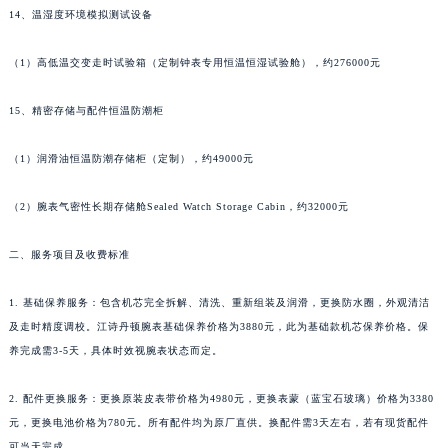
14、温湿度环境模拟测试设备
山东省德州市德城区东风中路江诗丹顿售后服务中心（需提前预约）
山东省东营市东营区济南路江诗丹顿售后服务中心（需提前预约）
（1）高低温交变走时试验箱（定制钟表专用恒温恒湿试验舱），约276000元
山东省济南市历下区经十路11111号华润中心写字楼（万象城）15层1508室江诗丹顿售后服务中心（需提前预约）
山东省济宁市任城区太白楼路江诗丹顿售后服务中心（需提前预约）
15、精密存储与配件恒温防潮柜
山东省莱芜市文化南路8号银座商城名表维修一楼名表维修江诗丹顿售后服务中心（需提前预约）
（1）润滑油恒温防潮存储柜（定制），约49000元
山东省临沂市兰山区解放路江诗丹顿售后服务中心（需提前预约）
山东省日照市东港区烟台路江诗丹顿售后服务中心（需提前预约）
（2）腕表气密性长期存储舱Sealed Watch Storage Cabin，约32000元
山东省泰安市泰山区财源街道泰山大街江诗丹顿售后服务中心（需提前预约）
山东省威海市环翠区新威海路89号振华商厦一楼名表维修江诗丹顿售后服务中心（需提前预约）
二、服务项目及收费标准
山东省潍坊市奎文区东风东街江诗丹顿售后服务中心（需提前预约）
山东省枣庄市滕州市北辛路与善国路交叉口江诗丹顿售后服务中心（需提前预约）
1. 基础保养服务：包含机芯完全拆解、清洗、重新组装及润滑，更换防水圈，外观清洁
及走时精度调校。江诗丹顿腕表基础保养价格为3880元，此为基础款机芯保养价格。保
山东省淄博市张店区金晶大道江诗丹顿售后服务中心（需提前预约）
养完成需3-5天，具体时效视腕表状态而定。
上海市黄浦区南京东路299号宏伊国际广场写字楼8层806室江诗丹顿售后服务中心（需提前预约）
上海市徐汇区虹桥路3号港汇中心2座37层3705室江诗丹顿售后服务中心（需提前预约）
2. 配件更换服务：更换原装皮表带价格为4980元，更换表蒙（蓝宝石玻璃）价格为3380
浙江省杭州市上城区钱江路1366号华润大厦A座5层503-5室江诗丹顿售后服务中心（需提前预约）
元，更换电池价格为780元。所有配件均为原厂直供。换配件需3天左右，若有现货配件
浙江省湖州市吴兴区劳动路江诗丹顿售后服务中心（需提前预约）
可当天完成。