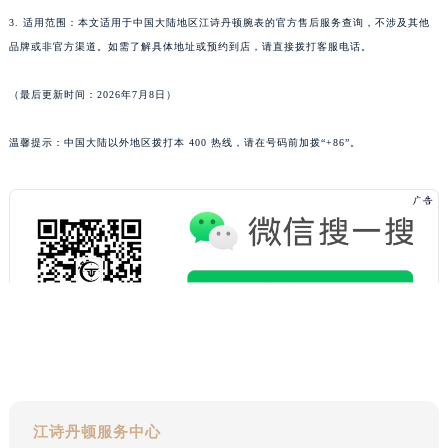
湖南省永州市冷水滩区永州大道与中兴路交叉口江诗丹顿售后服务中心（需提前预约）
3. 适用范围：本文适用于中国大陆地区江诗丹顿腕表的官方售后服务查询，不涉及其他
品牌或非官方渠道。如需了解具体地址或预约到店，请直接拨打客服电话。
湖南省岳阳市岳阳楼区东茅岭路江诗丹顿售后服务中心（需提前预约）
湖南省张家界市永定区解放路江诗丹顿售后服务中心（需提前预约）
（最后更新时间：2026年7月8日）
湖南省长沙市芙蓉区建湘路393号世茂环球金融中心写字楼10层1013室江诗丹顿售后服务中心（需提前预约）
湖南省株洲市芦淞区建设南路江诗丹顿售后服务中心（需提前预约）
温馨提示：中国大陆以外地区拨打本 400 热线，请在号码前加拨“+86”。
甘肃省白银市白银区北京路江诗丹顿售后服务中心（需提前预约）
甘肃省定西市安定区解放路江诗丹顿售后服务中心（需提前预约）
甘肃省敦煌市沙州镇阳关中路江诗丹顿售后服务中心（需提前预约）
甘肃省合作市人民街江诗丹顿售后服务中心（需提前预约）
甘肃省嘉峪关市雄关区新华中路江诗丹顿售后服务中心（需提前预约）
甘肃省金昌市金川区北京路江诗丹顿售后服务中心（需提前预约）
甘肃省酒泉市肃州区西大街江诗丹顿售后服务中心（需提前预约）
甘肃省临夏市城南街道团结路江诗丹顿售后服务中心（需提前预约）
甘肃省陇南市武都区人民路江诗丹顿售后服务中心（需提前预约）
甘肃省平凉市崆峒区西大街江诗丹顿售后服务中心（需提前预约）
江诗丹顿服务中心
甘肃省庆阳市西峰区南大街江诗丹顿售后服务中心（需提前预约）