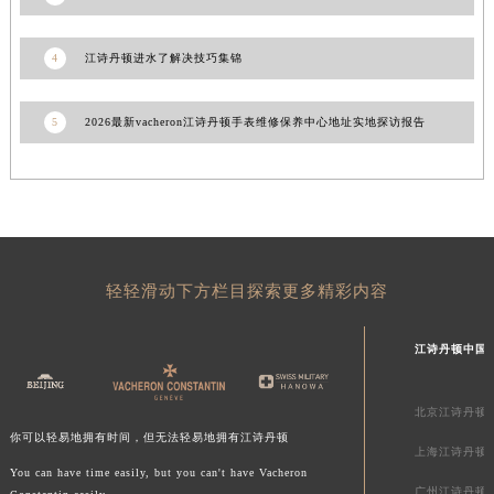
台湾省高雄市新兴区五福路江诗丹顿售后服务中心（需提前预约）
台湾省基隆市仁爱区仁三路江诗丹顿售后服务中心（需提前预约）
4
江诗丹顿进水了解决技巧集锦
台湾省新竹市东区中正路江诗丹顿售后服务中心（需提前预约）
台湾省嘉义市东区文化路江诗丹顿售后服务中心（需提前预约）
5
2026最新vacheron江诗丹顿手表维修保养中心地址实地探访报告
重庆市江北区观音桥步行街2号融恒时代广场9层902室江诗丹顿售后服务中心（需提前预约）
新疆维吾尔自治区乌鲁木齐市天山区红山路26号时代广场（CCMALL）C座17层17-B江诗丹顿售后服务中心（需提前预约）
浙江省温州市鹿城区锦绣路1067号置信广场10层1015室江诗丹顿售后服务中心（需提前预约）
黑龙江省哈尔滨市道里区友谊西路600号富力中心T2座写字楼29层03室室江诗丹顿售后服务中心（需提前预约）
辽宁省大连市中山区人民路15号国际金融大厦7层G室江诗丹顿售后服务中心（需提前预约）
轻轻滑动下方栏目探索更多精彩内容
广东省佛山市禅城区季华五路57号万科金融中心C座12层1205室江诗丹顿售后服务中心（需提前预约）
广东省东莞市东城街道鸿福东路1号民盈国贸中心T1写字楼9层907室江诗丹顿售后服务中心（需提前预约）
江诗丹顿中国
江苏省无锡市梁溪区人民中路139号恒隆广场写字楼1座11层1104室江诗丹顿售后服务中心（需提前预约）
江苏省南通市崇川区工农路57号圆融广场写字楼16层1603室江诗丹顿售后服务中心（需提前预约）
北京江诗丹顿
江苏省苏州市苏州工业园区 星港街199号苏州中心办公楼C座22层08室江诗丹顿售后服务中心（需提前预约）
你可以轻易地拥有时间，但无法轻易地拥有江诗丹顿
上海江诗丹顿
湖北省武汉市江汉区解放大道686号世界贸易大厦38层09室江诗丹顿售后服务中心（需提前预约）
You can have time easily, but you can't have Vacheron
广西省南宁市青秀区金湖路59号地王大厦12楼1224室江诗丹顿售后服务中心（需提前预约）
广州江诗丹顿