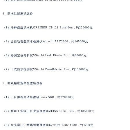
辽宁省朝阳市双塔区新华路江诗丹顿售后服务中心（需提前预约）
4、防水性能测试设备
辽宁省丹东市振兴区七经街江诗丹顿售后服务中心（需提前预约）
辽宁省抚顺市新抚区东一路江诗丹顿售后服务中心（需提前预约）
（1）海神旗舰试水机GREINER LT-121 Poseidon，约220000元
辽宁省阜新市海州区解放大街江诗丹顿售后服务中心（需提前预约）
辽宁省葫芦岛市连山区中央路江诗丹顿售后服务中心（需提前预约）
（2）全自动智能防水检测仪Witschi ALC2000，约145000元
辽宁省锦州市古塔区中央大街江诗丹顿售后服务中心（需提前预约）
辽宁省辽阳市白塔区新运大街江诗丹顿售后服务中心（需提前预约）
（3）渗漏定位分析仪Witschi Leak Finder Pro，约90000元
辽宁省盘锦市兴隆台区石油大街江诗丹顿售后服务中心（需提前预约）
（4）干式防水检测仪Witschi ProofMaster Pro，约198000元
辽宁省铁岭市银州区南马路江诗丹顿售后服务中心（需提前预约）
辽宁省营口市站前区市府路与渤海大街交叉口江诗丹顿售后服务中心（需提前预约）
5、微观精密观察显微镜设备
辽宁省沈阳市沈河区中街路137号亨得利名表维修授权店1楼江诗丹顿售后服务中心（需提前预约）
辽宁省沈阳市沈河区中街路83号亨得利名表维修授权店1楼江诗丹顿售后服务中心（需提前预约）
（1）三目体视高清显微镜Leica S6D，约320000元
北京市朝阳区建国门外大街甲6号华熙国际中心D座11层1102室江诗丹顿售后服务中心（北京总部）（需提前预约）
（2）蔡司工业级三目变焦显微镜ZEISS Stemi 305，约185000元
北京市东城区东长安街1号王府井东方广场W3座6层602室江诗丹顿售后服务中心（需提前预约）
河北省保定市竞秀区朝阳北大街北国先天下江诗丹顿售后服务中心（需提前预约）
（3）全光谱LED数码检测显微镜GemOro Elite 1030，约4200元
内蒙古自治区阿拉善盟市左旗土尔扈特大街江诗丹顿售后服务中心（需提前预约）