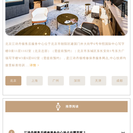
新疆维吾尔自治区双河市光明路江诗丹顿售后服务中心（需提前预约）
新疆维吾尔自治区塔城市塔城地区闻琴路江诗丹顿售后服务中心（需提前预约）
新疆维吾尔自治区铁门关市兴疆路江诗丹顿售后服务中心（需提前预约）
新疆维吾尔自治区图木舒克市图木舒克市中兴街江诗丹顿售后服务中心（需提前预约）
新疆维吾尔自治区吐鲁番市高昌区文化中路文化中路江诗丹顿售后服务中心（需提前预约）
北京江诗丹顿售后服务中心位于北京市朝阳区建国门外大街甲6号华熙国际中心写字
上
新疆维吾尔自治区乌苏市乌鲁木齐北路江诗丹顿售后服务中心（需提前预约）
楼D座11层1102室（北京总部）（需提前预约） | 北京市东城区东长安街1号东方广
室
新疆维吾尔自治区五家渠市长征西街江诗丹顿售后服务中心（需提前预约）
场写字楼W3座6层602室（需提前预约），是江诗丹顿维修保养服务网点,中心技师均
提
新疆维吾尔自治区新星市东风路江诗丹顿售后服务中心（需提前预约）
接受标准培训....
详情 >
新疆维吾尔自治区伊宁市解放西路江诗丹顿售后服务中心（需提前预约）
贵州省安顺市西秀区中华南路江诗丹顿售后服务中心（需提前预约）
北京
上海
广州
深圳
天津
成都
贵州省毕节市七星关区松山路江诗丹顿售后服务中心（需提前预约）
贵州省六盘水市钟山区钟山大道江诗丹顿售后服务中心（需提前预约）
贵州省黔东南苗族侗族自治州凯里市北京西路江诗丹顿售后服务中心（需提前预约）
推荐阅读
贵州省黔西南布依族苗族自治州兴义市大道与桔香路交汇处江诗丹顿售后服务中心（需提前预约）
贵州省铜仁市碧江区民主路江诗丹顿售后服务中心（需提前预约）
贵州省遵义市红花岗区共青大道与嵩山路交叉口江诗丹顿售后服务中心（需提前预约）
1
江诗丹顿售后维修服务中心地点在哪里呢？