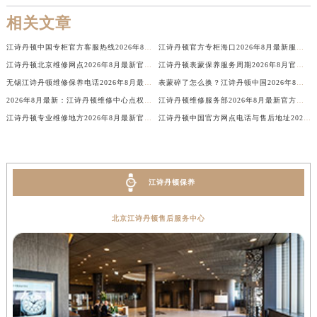
新疆维吾尔自治区博乐市博乐市北京路江诗丹顿售后服务中心（需提前预约）
相关文章
新疆维吾尔自治区昌吉市延安北路江诗丹顿售后服务中心（需提前预约）
江诗丹顿中国专柜官方客服热线2026年8月最新服务电话权威信息
江诗丹顿官方专柜海口2026年8月最新服务热线通知
新疆维吾尔自治区阜康市博峰路江诗丹顿售后服务中心（需提前预约）
江诗丹顿北京维修网点2026年8月最新官方售后地址与维修公告信息
江诗丹顿表蒙保养服务周期2026年8月官方公示，客户服务价格最新版本
新疆维吾尔自治区哈密市伊州区建国北路江诗丹顿售后服务中心（需提前预约）
无锡江诗丹顿维修保养电话2026年8月最新官方公告与售后网点地址汇总
表蒙碎了怎么换？江诗丹顿中国2026年8月官方售后：服务价格与服务周期，客户必读
新疆维吾尔自治区和田市和田市北京西路江诗丹顿售后服务中心（需提前预约）
2026年8月最新：江诗丹顿维修中心点权威公示公告｜官方售后维修服务信息发布
江诗丹顿维修服务部2026年8月最新官方售后保养维修服务信息公告
新疆维吾尔自治区胡杨河市胡杨河市胡杨路江诗丹顿售后服务中心（需提前预约）
江诗丹顿专业维修地方2026年8月最新官方售后网点地址与热线公告
江诗丹顿中国官方网点电话与售后地址2026年8月最新通知通告
新疆维吾尔自治区霍尔果斯市亚欧北路江诗丹顿售后服务中心（需提前预约）
新疆维吾尔自治区喀什市解放北路江诗丹顿售后服务中心（需提前预约）
新疆维吾尔自治区可克达拉市幸福路江诗丹顿售后服务中心（需提前预约）
江诗丹顿保养
新疆维吾尔自治区克拉玛依市克拉玛依区友谊路江诗丹顿售后服务中心（需提前预约）
新疆维吾尔自治区库车市库车市文化东路江诗丹顿售后服务中心（需提前预约）
北京江诗丹顿售后服务中心
新疆维吾尔自治区库尔勒市库尔勒市人民东路江诗丹顿售后服务中心（需提前预约）
新疆维吾尔自治区奎屯市团结西街江诗丹顿售后服务中心（需提前预约）
新疆维吾尔自治区昆玉市昆泉街江诗丹顿售后服务中心（需提前预约）
新疆维吾尔自治区沙湾市三道河子镇世纪大道南路江诗丹顿售后服务中心（需提前预约）
新疆维吾尔自治区石河子市北二路江诗丹顿售后服务中心（需提前预约）