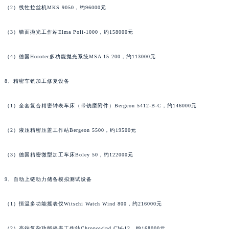
（2）线性拉丝机MKS 9050，约96000元
山西省忻州市忻府区和平东街与七一南路交叉口江诗丹顿售后服务中心（需提前预约）
山西省阳泉市郊区平阳东街与新城大道交叉口江诗丹顿售后服务中心（需提前预约）
（3）镜面抛光工作站Elma Poli-1000，约158000元
山西省运城市盐湖区河东街江诗丹顿售后服务中心（需提前预约）
山西省长治市潞州区英雄中路江诗丹顿售后服务中心（需提前预约）
（4）德国Horotec多功能抛光系统MSA 15.200，约113000元
山西省太原市迎泽区迎泽街道解放路15号亨得利名表维修授权店3楼江诗丹顿售后服务中心（需提前预约）
8、精密车铣加工修复设备
天津市和平区赤峰道136号天津国际金融中心26层2603室江诗丹顿售后服务中心（需提前预约）
安徽省安庆市迎江区人民路江诗丹顿售后服务中心（需提前预约）
（1）全套复合精密钟表车床（带铣磨附件）Bergeon 5412-B-C，约146000元
安徽省蚌埠市蚌山区淮河路江诗丹顿售后服务中心（需提前预约）
安徽省亳州市谯城区魏武大道江诗丹顿售后服务中心（需提前预约）
（2）液压精密压盖工作站Bergeon 5500，约19500元
安徽省池州市贵池区长江路江诗丹顿售后服务中心（需提前预约）
安徽省滁州市琅琊区南谯北路江诗丹顿售后服务中心（需提前预约）
（3）德国精密微型加工车床Boley 50，约122000元
安徽省阜阳市颍州区颍州北路江诗丹顿售后服务中心（需提前预约）
9、自动上链动力储备模拟测试设备
安徽省淮北市相山区淮海路江诗丹顿售后服务中心（需提前预约）
安徽省淮南市田家庵区国庆中路江诗丹顿售后服务中心（需提前预约）
（1）恒温多功能摇表仪Witschi Watch Wind 800，约216000元
安徽省黄山市屯溪区黄山西路江诗丹顿售后服务中心（需提前预约）
安徽省六安市金安区解放中路江诗丹顿售后服务中心（需提前预约）
（2）高端复杂功能摇表工作站Chronowind CW-12，约168000元