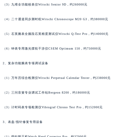
（3）九维全功能校表仪Witschi Senior 9D，约260000元
黑龙江省七台河市桃山区大同街江诗丹顿售后服务中心（需提前预约）
黑龙江省齐齐哈尔市龙沙区龙华路江诗丹顿售后服务中心（需提前预约）
（4）二十通道同步测时机Witschi Chronoscope M20 G3，约380000元
黑龙江省双鸭山市尖山区新兴大街江诗丹顿售后服务中心（需提前预约）
黑龙江省绥化市北林区新华街与康庄路交叉口江诗丹顿售后服务中心（需提前预约）
（5）石英腕表全频段石英精度测试仪Witschi Q-Test Pro，约140000元
黑龙江省伊春市伊美区通河路江诗丹顿售后服务中心（需提前预约）
（6）钟表专用激光摆轮干涉仪CSEM Optimum 150，约750000元
吉林省白城市洮北区明仁南街江诗丹顿售后服务中心（需提前预约）
吉林省白山市浑江区浑江大街江诗丹顿售后服务中心（需提前预约）
2、复杂功能腕表专项调试设备
吉林省吉林市船营区河南街江诗丹顿售后服务中心（需提前预约）
吉林省辽源市龙山区人民大街江诗丹顿售后服务中心（需提前预约）
（1）万年历综合检测仪Witschi Perpetual Calendar Tester，约238000元
吉林省梅河口市新华街道梅河大街江诗丹顿售后服务中心（需提前预约）
吉林省四平市铁东区紫气大路与南九经街交汇处江诗丹顿售后服务中心（需提前预约）
（2）三问音簧专业调试工作站Bergeon 8200，约186000元
吉林省松原市宁江区五环大街江诗丹顿售后服务中心（需提前预约）
（3）计时码表专项检测仪Vibrograf Chrono Test Pro，约152000元
吉林省通化市东昌区环通乡江南大街江诗丹顿售后服务中心（需提前预约）
吉林省延边市延吉市解放路江诗丹顿售后服务中心（需提前预约）
3、表盘/指针修复专用设备
辽宁省鞍山市铁东区站前街江诗丹顿售后服务中心（需提前预约）
辽宁省本溪市平山区胜利路江诗丹顿售后服务中心（需提前预约）
（1）指针矫正机Watch Hand Corrector Pro，约37000元