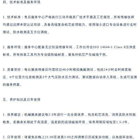
四、技术标准及服务环境
广东省潮州市潮安区新风路与潮汕路交汇处江诗丹顿售后服务中心（需提前预约）
广东省广州市天河区天河路230号万菱汇国际中心A塔7层704室江诗丹顿售后服务中心（需提前预约）
1. 技术标准：售后服务中心严格执行江诗丹顿原厂技术手册及工艺规范，所有维修技师
广东省广州市越秀区环市东路371-375号世界贸易中心大厦南塔15层1507室江诗丹顿售后服务中心（需提前预约）
均通过品牌本部认证培训，具备高端复杂机芯处理能力。使用瑞士进口专业设备进行走时
测试、防水检测及五方位调校。
广东省河源市源城区越王大道江诗丹顿售后服务中心（需提前预约）
广东省惠州市惠城区江北文昌一路7号华贸大厦1座30层3005室江诗丹顿售后服务中心（需提前预约）
2. 服务环境：服务中心配备无尘恒温维修车间，工作台符合ISO 14644-1 Class 8洁净度
广东省江门市蓬江区广场西路江诗丹顿售后服务中心（需提前预约）
标准。所有拆装工具均为专业级防磁材质，避免对机芯产生磁场干扰。
广东省揭阳市榕城进贤门步行街江诗丹顿售后服务中心（需提前预约）
广东省茂名市电白区水东街道迎宾大道江诗丹顿售后服务中心（需提前预约）
3. 质量管控：每台腕表维修后均需经过48小时模拟佩戴测试，包括24小时走时精度验
广东省梅州市梅江区金燕大道江诗丹顿售后服务中心（需提前预约）
证、6个位置方位差检测及3个大气压防水压力测试。测试数据自动录入系统，生成可追溯
的服务档案。
广东省清远市清城区湖西路江诗丹顿售后服务中心（需提前预约）
广东省汕头市龙湖区长平路江诗丹顿售后服务中心（需提前预约）
五、养护知识及日常使用
广东省汕尾市城区香洲街道园林社区翠园街江诗丹顿售后服务中心（需提前预约）
广东省韶关市武江区芙蓉新区与老城中心交汇处江诗丹顿售后服务中心（需提前预约）
1. 保养建议：机械腕表建议每2-3年进行一次全面保养，包含机芯清洗、润滑及防水性能
广东省深圳市罗湖区深南东路5001号华润大厦17层1701室江诗丹顿售后服务中心（需提前预约）
检查。若腕表长期处于高湿度、温差剧烈或强磁场环境，保养周期应缩短至1.5-2年。
广东省阳江市江城区东风一路江诗丹顿售后服务中心（需提前预约）
2. 日常使用：请避免在晚上21:00至凌晨3:00之间调整日历或复杂功能，以免损坏齿轮。
广东省云浮市云城区金山路江诗丹顿售后服务中心（需提前预约）