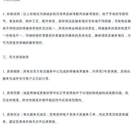
浙江省嘉兴市南湖区广益路705号嘉兴世界贸易中心A座13层1304室江诗丹顿售后服务中心（需提前预约）
3. 价格说明：以上价格仅为基础款机芯保养及标准配件的参考报价。由于手表的等级型
浙江省金华市金东区东市南街777号金华万达广场4号楼22楼2209室江诗丹顿售后服务中心（需提前预约）
号、复杂程度、制作工艺、配件材质、损坏情况及服务项目等各项不同因素，导致每款腕
浙江省丽水市莲都区解放街江诗丹顿售后服务中心（需提前预约）
表不同情况的维修保养报价无法统一。所有价格会根据活动变化，维修服务的损坏程度不
浙江省宁波市江北区大闸南路500号来福士广场办公楼20层2009室江诗丹顿售后服务中心（需提前预约）
一价格也不一。详细的报价需要您向客服提供腕表的具体信息、腕表现状及服务项目，方
浙江省衢州市柯城区上街江诗丹顿售后服务中心（需提前预约）
可为您提供准确的服务报价。
浙江省绍兴市越城区胜利东路379号世茂天际中心写字楼8层805室江诗丹顿售后服务中心（需提前预约）
浙江省舟山市定海区解放东路江诗丹顿售后服务中心（需提前预约）
三、官方质保政策
澳门特别行政区大堂区议事亭前地（新马路）江诗丹顿售后服务中心（需提前预约）
1. 质保期限：所有在官方售后服务中心完成的维修保养服务，均享受2年质保期。质保自
澳门特别行政区风顺堂区南湾大马路江诗丹顿售后服务中心（需提前预约）
服务完成并交付客户之日起计算。
澳门特别行政区花地玛堂区关闸广场江诗丹顿售后服务中心（需提前预约）
澳门特别行政区花王堂区大三巴商圈江诗丹顿售后服务中心（需提前预约）
2. 质保范围：涵盖维修或更换的零件在正常使用条件下出现的制造缺陷或装配问题。机
澳门特别行政区嘉模堂区官也街江诗丹顿售后服务中心（需提前预约）
芯走时精度、防水性能及外观件稳定性均在质保范围内。
澳门省路氹城市金光大道江诗丹顿售后服务中心（需提前预约）
3. 质保凭证：每次服务完成后，您将获得电子质保卡及服务工单，凭此享受后续质保服
澳门特别行政区望德堂区塔石广场江诗丹顿售后服务中心（需提前预约）
务。建议妥善保存相关文件以便查验。
福建省福州市鼓楼区五四路128-1号恒力城写字楼15层03室江诗丹顿售后服务中心（需提前预约）
福建省厦门市思明区湖滨东路95号万象城华润大厦B座11层1104室江诗丹顿售后服务中心（需提前预约）