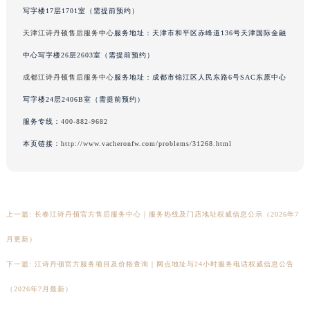
写字楼17层1701室（需提前预约）
陕西省安康市汉滨区金州路江诗丹顿售后服务中心（需提前预约）
陕西省宝鸡市渭滨区经二路江诗丹顿售后服务中心（需提前预约）
天津江诗丹顿售后服务中心
服务地址：天津市和平区赤峰道136号天津国际金融
陕西省汉中市汉台区北大街江诗丹顿售后服务中心（需提前预约）
中心写字楼26层2603室（需提前预约）
陕西省商洛市商州区州城街江诗丹顿售后服务中心（需提前预约）
成都江诗丹顿售后服务中心
服务地址：成都市锦江区人民东路6号SAC东原中心
陕西省铜川市王益区红旗街江诗丹顿售后服务中心（需提前预约）
写字楼24层2406B室（需提前预约）
陕西省渭南市临渭区东风大街江诗丹顿售后服务中心（需提前预约）
服务专线：
400-882-9682
陕西省咸阳市秦都区沣西新城统一西路与白马河路交汇处江诗丹顿售后服务中心（需提前预约）
本页链接：
http://www.vacheronfw.com/problems/31268.html
陕西省延安市宝塔区中心街江诗丹顿售后服务中心（需提前预约）
陕西省榆林市榆阳区长兴路江诗丹顿售后服务中心（需提前预约）
新疆维吾尔自治区阿克苏市东大街江诗丹顿售后服务中心（需提前预约）
新疆维吾尔自治区阿拉尔市胜利大道江诗丹顿售后服务中心（需提前预约）
上一篇:
长春江诗丹顿官方售后服务中心｜服务热线及门店地址权威信息公示（2026年7
新疆维吾尔自治区阿拉山口市友好路江诗丹顿售后服务中心（需提前预约）
月更新）
新疆维吾尔自治区阿勒泰市解放路江诗丹顿售后服务中心（需提前预约）
下一篇:
江诗丹顿官方服务项目及价格查询｜网点地址与24小时服务电话权威信息公告
新疆维吾尔自治区阿图什市光明路江诗丹顿售后服务中心（需提前预约）
新疆维吾尔自治区白杨市军垦路江诗丹顿售后服务中心（需提前预约）
（2026年7月最新）
新疆维吾尔自治区北屯市团结路江诗丹顿售后服务中心（需提前预约）