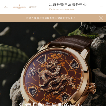
江诗丹顿售后服务中心

Vacheron maintenance

江诗丹顿售后维修服务中心竭诚为您服务！
2026年8月江诗丹顿中国区售后服务网络优化升级公告
2026年8月江诗丹顿全国官方售后客户服务热线：400-882-9682
江诗丹顿售后服务中心
江诗丹顿官方全国统一服务热线400-882-9682，服务覆盖中国大陆、香港、澳门、台湾全部区域（非大陆需加拨“+86”）