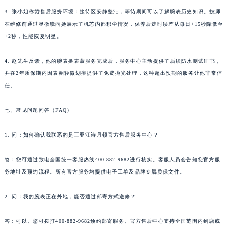
海南省东方市八所镇解放西路江诗丹顿售后服务中心（需提前预约）
3. 张小姐称赞售后服务环境：接待区安静整洁，等待期间可以了解腕表历史知识。技师
在维修前通过显微镜向她展示了机芯内部积尘情况，保养后走时误差从每日+15秒降低至
海南省琼海市嘉积镇东风路江诗丹顿售后服务中心（需提前预约）
+2秒，性能恢复明显。
海南省三沙市西沙区西沙群岛永兴岛北京路江诗丹顿售后服务中心（需提前预约）
海南省三亚市吉阳区迎宾路江诗丹顿售后服务中心（需提前预约）
4. 赵先生反馈，他的腕表换表蒙服务完成后，服务中心主动提供了后续防水测试证书，
海南省万宁市万城镇解放路江诗丹顿售后服务中心（需提前预约）
并在2年质保期内因表圈轻微划痕提供了免费抛光处理，这种超出预期的服务让他非常信
海南省文昌市文城镇教育东路江诗丹顿售后服务中心（需提前预约）
任。
海南省五指山市通什镇三月三大道江诗丹顿售后服务中心（需提前预约）
七、常见问题问答（FAQ）
香港特别行政区尖沙咀区油尖旺区广东道江诗丹顿售后服务中心（需提前预约）
香港特别行政区金钟区中西区金钟道江诗丹顿售后服务中心（需提前预约）
1. 问：如何确认我联系的是三亚江诗丹顿官方售后服务中心？
香港特别行政区九龙区油尖旺区弥敦道江诗丹顿售后服务中心（需提前预约）
香港特别行政区铜锣湾区湾仔区轩尼诗道江诗丹顿售后服务中心（需提前预约）
答：您可通过致电全国统一客服热线400-882-9682进行核实。客服人员会告知您官方服
河南省安阳市文峰区解放大道江诗丹顿售后服务中心（需提前预约）
务地址及预约流程。所有官方服务均提供电子工单及品牌专属质保文件。
河南省鹤壁市淇滨区九州路江诗丹顿售后服务中心（需提前预约）
2. 问：我的腕表正在外地，能否通过邮寄方式送修？
河南省济源市沁园街道济水大道江诗丹顿售后服务中心（需提前预约）
河南省焦作市解放区解放路江诗丹顿售后服务中心（需提前预约）
答：可以。您可拨打400-882-9682预约邮寄服务。官方售后中心支持全国范围内到店或
河南省开封市鼓楼区中山路江诗丹顿售后服务中心（需提前预约）