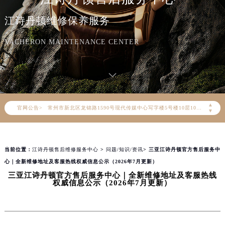
2026年8月江诗丹顿售后服务中心最新网点地址：
江诗丹顿维修保养服务
北京市朝阳区建国门外大街甲6号华熙国际中心写字楼D座11层1102室（北京总部）（需提前预约）
北京市东城区东长安街1号东方广场写字楼W3座6层602室（需提前预约）
VACHERON MAINTENANCE CENTER
天津市和平区赤峰道136号天津国际金融中心写字楼26层2603室（需提前预约）
上海市徐汇区虹桥路3号港汇中心写字楼2座37层3705室（需提前预约）
上海市黄浦区南京东路299号宏伊国际广场写字楼8层806室（需提前预约）
南京市秦淮区中山南路1号（新街口）南京中心写字楼22层C1-1室（需提前预约）
▲
官网公告>
常州市新北区龙锦路1590号现代传媒中心写字楼5号楼10层1008室（需提前预约）
▼
徐州市鼓楼区淮海东路29号苏宁广场IFC国际金融中心写字楼35层3508室（需提前预约）
扬州市邗江区国展路29号星耀天地写字楼1号楼18层1803室（需提前预约）
当前位置：
江诗丹顿售后维修服务中心
>
问题/知识/资讯
> 三亚江诗丹顿官方售后服务中
盐城市盐都区世纪大道5号盐城金融城写字楼1号楼16层1604室（需提前预约）
心｜全新维修地址及客服热线权威信息公示（2026年7月更新）
泰州市海陵区永定东路399号置地商务中心东塔写字楼（华润万象城）17层1706室（需提前预约）
三亚江诗丹顿官方售后服务中心｜全新维修地址及客服热线
宁波市江北区大闸南路500号来福士广场办公楼20层2009室（需提前预约）
权威信息公示（2026年7月更新）
杭州市上城区钱江路1366号华润大厦写字楼A座5层503-5室（需提前预约）
金华市金东区东市南街777号金华万达广场写字楼4号楼22层2209室（需提前预约）
绍兴市越城区胜利东路379号世茂天际中心写字楼8层805室（需提前预约）