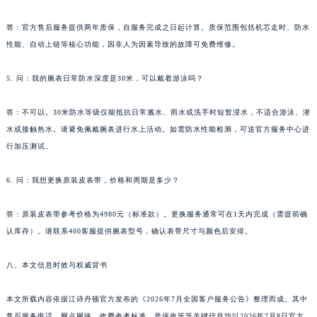
答：官方售后服务提供两年质保，自服务完成之日起计算。质保范围包括机芯走时、防水
性能、自动上链等核心功能，因非人为因素导致的故障可免费维修。
5. 问：我的腕表日常防水深度是30米，可以戴着游泳吗？
答：不可以。30米防水等级仅能抵抗日常溅水、雨水或洗手时短暂浸水，不适合游泳、潜
水或接触热水。请避免佩戴腕表进行水上活动。如需防水性能检测，可送官方服务中心进
行加压测试。
6. 问：我想更换原装皮表带，价格和周期是多少？
答：原装皮表带参考价格为4980元（标准款）。更换服务通常可在1天内完成（需提前确
认库存）。请联系400客服提供腕表型号，确认表带尺寸与颜色后安排。
八、本文信息时效与权威背书
本文所载内容依据江诗丹顿官方发布的《2026年7月全国客户服务公告》整理而成。其中
售后服务电话、网点网络、收费参考标准、质保政策等关键信息均以2026年7月8日官方