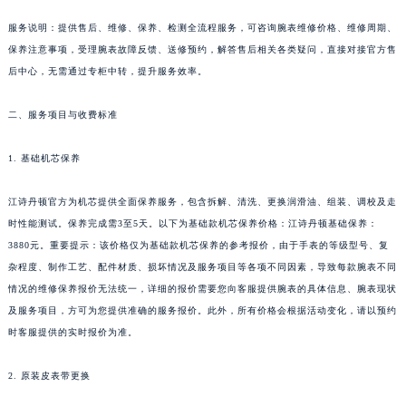
贵州省铜仁市碧江区民主路江诗丹顿售后服务中心（需提前预约）
服务说明：提供售后、维修、保养、检测全流程服务，可咨询腕表维修价格、维修周期、
贵州省遵义市红花岗区共青大道与嵩山路交叉口江诗丹顿售后服务中心（需提前预约）
保养注意事项，受理腕表故障反馈、送修预约，解答售后相关各类疑问，直接对接官方售
四川省阿坝州市马尔康市团结街江诗丹顿售后服务中心（需提前预约）
后中心，无需通过专柜中转，提升服务效率。
四川省巴中市巴州区江北大道江诗丹顿售后服务中心（需提前预约）
二、服务项目与收费标准
四川省成都市锦江区人民东路6号SAC东原中心24层2406B室江诗丹顿售后服务中心（需提前预约）
四川省达州市通川区中心广场、老车坝江诗丹顿售后服务中心（需提前预约）
1. 基础机芯保养
四川省德阳市旌阳区长江西路、南街江诗丹顿售后服务中心（需提前预约）
四川省甘孜州市康定市情歌广场、箭炉街江诗丹顿售后服务中心（需提前预约）
江诗丹顿官方为机芯提供全面保养服务，包含拆解、清洗、更换润滑油、组装、调校及走
四川省广安市广安区建安南路江诗丹顿售后服务中心（需提前预约）
时性能测试。保养完成需3至5天。以下为基础款机芯保养价格：江诗丹顿基础保养：
3880元。重要提示：该价格仅为基础款机芯保养的参考报价，由于手表的等级型号、复
四川省广元市利州区老城南北街、东大街江诗丹顿售后服务中心（需提前预约）
杂程度、制作工艺、配件材质、损坏情况及服务项目等各项不同因素，导致每款腕表不同
四川省乐山市市中区嘉定中路江诗丹顿售后服务中心（需提前预约）
情况的维修保养报价无法统一，详细的报价需要您向客服提供腕表的具体信息、腕表现状
四川省凉山州市西昌市大巷口下街江诗丹顿售后服务中心（需提前预约）
及服务项目，方可为您提供准确的服务报价。此外，所有价格会根据活动变化，请以预约
四川省泸州市江阳区治平路江诗丹顿售后服务中心（需提前预约）
时客服提供的实时报价为准。
四川省眉山市东坡区三苏路江诗丹顿售后服务中心（需提前预约）
四川省绵阳市涪城区翠花街江诗丹顿售后服务中心（需提前预约）
2. 原装皮表带更换
四川省南充市高坪区江东大道江诗丹顿售后服务中心（需提前预约）