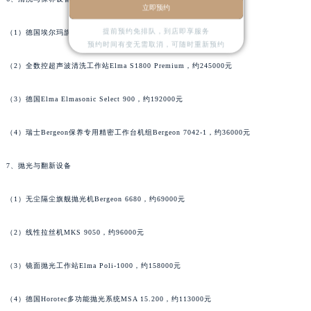
立即预约
河南省焦作市解放区解放路江诗丹顿售后服务中心（需提前预约）
提前预约免排队，到店即享服务
（1）德国埃尔玛旗舰洗表机Elma Elmasolvex RM，约78000元
河南省开封市鼓楼区中山路江诗丹顿售后服务中心（需提前预约）
预约时间有变无需取消，可随时重新预约
河南省洛阳市西工区中州中路与解放路交叉口江诗丹顿售后服务中心（需提前预约）
（2）全数控超声波清洗工作站Elma S1800 Premium，约245000元
河南省漯河市源汇区交通路江诗丹顿售后服务中心（需提前预约）
河南省南阳市宛城区范蠡东路与南都路交叉口江诗丹顿售后服务中心（需提前预约）
（3）德国Elma Elmasonic Select 900，约192000元
河南省平顶山市卫东区建设路江诗丹顿售后服务中心（需提前预约）
河南省濮阳市大华龙区开州路绿城路交叉口江诗丹顿售后服务中心（需提前预约）
（4）瑞士Bergeon保养专用精密工作台机组Bergeon 7042-1，约36000元
河南省三门峡市湖滨区和平路江诗丹顿售后服务中心（需提前预约）
7、抛光与翻新设备
河南省商丘市梁园区神火大道江诗丹顿售后服务中心（需提前预约）
河南省新乡市红旗区人民路江诗丹顿售后服务中心（需提前预约）
（1）无尘隔尘旗舰抛光机Bergeon 6680，约69000元
河南省信阳市浉河区东方红大道江诗丹顿售后服务中心（需提前预约）
河南省许昌市魏都区建安大道与八龙路交叉口江诗丹顿售后服务中心（需提前预约）
（2）线性拉丝机MKS 9050，约96000元
河南省郑州市二七区民主路10号华润大厦29层2905室江诗丹顿售后服务中心（需提前预约）
（3）镜面抛光工作站Elma Poli-1000，约158000元
河南省周口市川汇区七一路江诗丹顿售后服务中心（需提前预约）
河南省驻马店市驿城区乐山大道与置地大道交叉口江诗丹顿售后服务中心（需提前预约）
（4）德国Horotec多功能抛光系统MSA 15.200，约113000元
湖北省鄂州市鄂城区文星大道江诗丹顿售后服务中心（需提前预约）