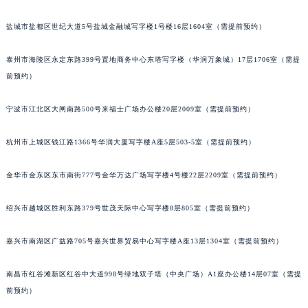
辽宁省鞍山市铁东区站前街江诗丹顿售后服务中心（需提前预约）
盐城市盐都区世纪大道5号盐城金融城写字楼1号楼16层1604室（需提前预约）
辽宁省本溪市平山区胜利路江诗丹顿售后服务中心（需提前预约）
辽宁省朝阳市双塔区新华路江诗丹顿售后服务中心（需提前预约）
泰州市海陵区永定东路399号置地商务中心东塔写字楼（华润万象城）17层1706室（需提
辽宁省丹东市振兴区七经街江诗丹顿售后服务中心（需提前预约）
前预约）
辽宁省抚顺市新抚区东一路江诗丹顿售后服务中心（需提前预约）
宁波市江北区大闸南路500号来福士广场办公楼20层2009室（需提前预约）
辽宁省阜新市海州区解放大街江诗丹顿售后服务中心（需提前预约）
辽宁省葫芦岛市连山区中央路江诗丹顿售后服务中心（需提前预约）
杭州市上城区钱江路1366号华润大厦写字楼A座5层503-5室（需提前预约）
辽宁省锦州市古塔区中央大街江诗丹顿售后服务中心（需提前预约）
辽宁省辽阳市白塔区新运大街江诗丹顿售后服务中心（需提前预约）
金华市金东区东市南街777号金华万达广场写字楼4号楼22层2209室（需提前预约）
辽宁省盘锦市兴隆台区石油大街江诗丹顿售后服务中心（需提前预约）
辽宁省铁岭市银州区南马路江诗丹顿售后服务中心（需提前预约）
绍兴市越城区胜利东路379号世茂天际中心写字楼8层805室（需提前预约）
辽宁省营口市站前区市府路与渤海大街交叉口江诗丹顿售后服务中心（需提前预约）
嘉兴市南湖区广益路705号嘉兴世界贸易中心写字楼A座13层1304室（需提前预约）
辽宁省沈阳市沈河区中街路137号亨得利名表维修授权店1楼江诗丹顿售后服务中心（需提前预约）
辽宁省沈阳市沈河区中街路83号亨得利名表维修授权店1楼江诗丹顿售后服务中心（需提前预约）
南昌市红谷滩新区红谷中大道998号绿地双子塔（中央广场）A1座办公楼14层07室（需提
北京市朝阳区建国门外大街甲6号华熙国际中心D座11层1102室江诗丹顿售后服务中心（北京总部）（需提前预约）
前预约）
北京市东城区东长安街1号王府井东方广场W3座6层602室江诗丹顿售后服务中心（需提前预约）