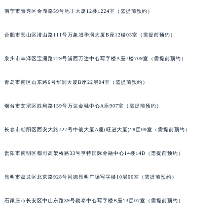
江苏省南京市秦淮区中山南路1号南京中心22层22-C1-C3室江诗丹顿售后服务中心（需提前预约）
南宁市青秀区金湖路59号地王大厦12楼1224室（需提前预约）
江苏省宿迁市宿城区西湖路江诗丹顿售后服务中心（需提前预约）
合肥市蜀山区潜山路111号万象城华润大厦B座12楼03室（需提前预约）
江苏省泰州市海陵区永定东路399号置地商务中心东塔（华润万象城）17层1706室江诗丹顿售后服务中心（需提前预约）
江苏省徐州市鼓楼区淮海东路29号苏宁广场IFC国际金融中心35层3508室江诗丹顿售后服务中心（需提前预约）
泉州市丰泽区宝洲路729号浦西万达中心写字楼A座7楼709室（需提前预约）
江苏省盐城市盐都区世纪大道5号盐城金融城写字楼1号楼16层1604室江诗丹顿售后服务中心（需提前预约）
江苏省扬州市邗江区国展路29号星耀天地写字楼1号楼18层1803室江诗丹顿售后服务中心（需提前预约）
青岛市南区山东路6号华润大厦B座22层04室（需提前预约）
江苏省镇江市京口区中山东路江诗丹顿售后服务中心（需提前预约）
烟台市芝罘区胜利路139号万达金融中心A座907室（需提前预约）
江西省抚州市临川区赣东大道江诗丹顿售后服务中心（需提前预约）
江西省赣州市章贡区文清路江诗丹顿售后服务中心（需提前预约）
长春市朝阳区西安大路727号中银大厦A座(旺进大厦)18层09室（需提前预约）
江西省吉安市吉州区井冈山大道江诗丹顿售后服务中心（需提前预约）
江西省景德镇市珠山区珠山中路江诗丹顿售后服务中心（需提前预约）
贵阳市南明区都司高架桥路33号亨特国际金融中心14楼14D（需提前预约）
江西省九江市浔阳区浔阳路江诗丹顿售后服务中心（需提前预约）
江西省南昌市红谷滩新区红谷中大道998号绿地双子塔（中央广场）A1座办公楼14层1407室江诗丹顿售后服务中心（需提前预约）
昆明市盘龙区北京路928号同德昆明广场写字楼10层06室（需提前预约）
江西省萍乡市安源区萍安北大道与康庄路交叉口江诗丹顿售后服务中心（需提前预约）
石家庄市长安区中山东路39号勒泰中心写字楼B座13层07室（需提前预约）
江西省上饶市信州区滨江西路江诗丹顿售后服务中心（需提前预约）
江西省新余市渝水区北湖西路江诗丹顿售后服务中心（需提前预约）