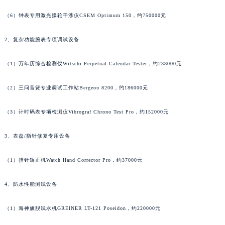
广东省阳江市江城区东风一路江诗丹顿售后服务中心（需提前预约）
（6）钟表专用激光摆轮干涉仪CSEM Optimum 150，约750000元
广东省云浮市云城区金山路江诗丹顿售后服务中心（需提前预约）
广东省湛江市赤坎区观海北路江诗丹顿售后服务中心（需提前预约）
2、复杂功能腕表专项调试设备
广东省肇庆市端州区信安大道与砚都大道交汇处江诗丹顿售后服务中心（需提前预约）
（1）万年历综合检测仪Witschi Perpetual Calendar Tester，约238000元
广西壮族自治区百色市右江区中山二路江诗丹顿售后服务中心（需提前预约）
广西壮族自治区北海市海城区北京路江诗丹顿售后服务中心（需提前预约）
（2）三问音簧专业调试工作站Bergeon 8200，约186000元
广西壮族自治区崇左市江州区石景林街道友谊大道与丽川路交汇处江诗丹顿售后服务中心（需提前预约）
广西壮族自治区防城港市港口区金花茶大道江诗丹顿售后服务中心（需提前预约）
（3）计时码表专项检测仪Vibrograf Chrono Test Pro，约152000元
广西壮族自治区贵港市港北区港城街道布山大道与仙衣路交叉口江诗丹顿售后服务中心（需提前预约）
3、表盘/指针修复专用设备
广西壮族自治区桂林市秀峰区红岭路江诗丹顿售后服务中心（需提前预约）
广西壮族自治区河池市金城江区金城江街道朝阳路江诗丹顿售后服务中心（需提前预约）
（1）指针矫正机Watch Hand Corrector Pro，约37000元
广西壮族自治区贺州市八步区城东街道灵峰南路江诗丹顿售后服务中心（需提前预约）
广西壮族自治区来宾市兴宾区桂中大道江诗丹顿售后服务中心（需提前预约）
4、防水性能测试设备
广西壮族自治区柳州市城中区中山中路江诗丹顿售后服务中心（需提前预约）
广西壮族自治区钦州市钦南区金海湾东大街江诗丹顿售后服务中心（需提前预约）
（1）海神旗舰试水机GREINER LT-121 Poseidon，约220000元
广西壮族自治区梧州市万秀区龙湖镇高旺路江诗丹顿售后服务中心（需提前预约）