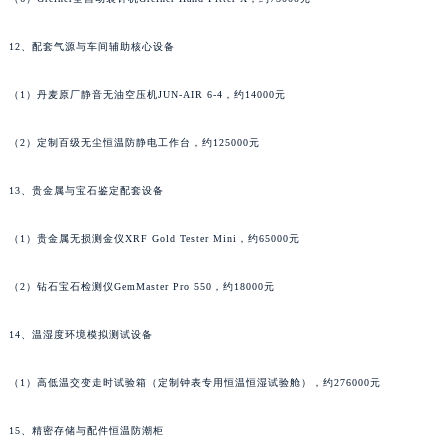
甘肃省平凉市崆峒区西大街江诗丹顿售后服务中心（需提前预约）
12、配套气源与车间辅助核心设备
甘肃省庆阳市西峰区南大街江诗丹顿售后服务中心（需提前预约）
甘肃省天水市秦州区民主路江诗丹顿售后服务中心（需提前预约）
（1）丹麦原厂静音无油空压机JUN-AIR 6-4，约14000元
甘肃省武威市凉州区迎宾路江诗丹顿售后服务中心（需提前预约）
甘肃省张掖市甘州区民乐北路江诗丹顿售后服务中心（需提前预约）
（2）定制百级无尘恒温防静电工作台，约125000元
宁夏回族自治区固原市原州区文化街江诗丹顿售后服务中心（需提前预约）
宁夏回族自治区石嘴山市大武口区贺兰山路江诗丹顿售后服务中心（需提前预约）
13、贵金属与宝石鉴定配套设备
宁夏回族自治区吴忠市利通区开元大道江诗丹顿售后服务中心（需提前预约）
（1）贵金属无损测金仪XRF Gold Tester Mini，约65000元
宁夏回族自治区银川市兴庆区新华东路97号新百中心C馆一层C1-18号商铺江诗丹顿售后服务中心（需提前预约）
宁夏回族自治区中卫市沙坡头区鼓楼东街江诗丹顿售后服务中心（需提前预约）
（2）钻石宝石检测仪GemMaster Pro 550，约18000元
青海省果洛藏族自治州玛沁县团结路江诗丹顿售后服务中心（需提前预约）
青海省海北藏族自治州海晏县将军路江诗丹顿售后服务中心（需提前预约）
14、温湿度环境模拟测试设备
青海省海东市乐都区滨河路江诗丹顿售后服务中心（需提前预约）
（1）高低温交变走时试验箱（定制钟表专用恒温恒湿试验舱），约276000元
青海省海南藏族自治州共和县青海湖大街江诗丹顿售后服务中心（需提前预约）
青海省海西蒙古族藏族自治州德令哈市柴达木路江诗丹顿售后服务中心（需提前预约）
15、精密存储与配件恒温防潮柜
青海省黄南藏族自治州同仁市德合隆路江诗丹顿售后服务中心（需提前预约）