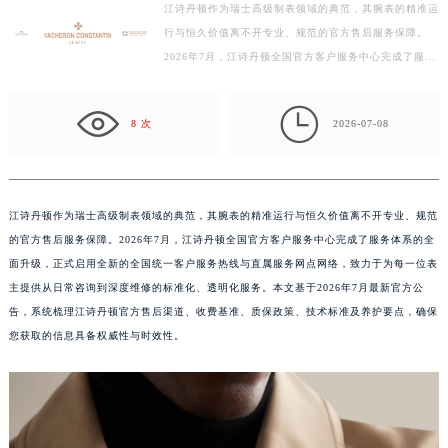
江诗丹顿作为瑞士高级制表领域的典范，其腕表的精准运
金华市金东区东市南街777号金华万达广场写字楼4号楼22层2209室（需提前预约）
行与恒久价值离不开专业、规范的官方售后服务保障。
绍兴市越城区胜利东路379号世茂天际中心写字楼8层805室（需提前预约）
2026年7月，江诗丹顿全国官方客户服务中心完成了服务
嘉兴市南湖区广益路705号嘉兴世界贸易中心写字楼A座13层1304室（需提前预约）
体系的全面升级，正式启用全新的全国统一客户服务热线
南昌市红谷滩新区红谷中大道998号绿地双子塔（中央广场）A1座办公楼14层07室（需提前预约）
与…

8 次
2026-07-08
济南市历下区经十路11111号华润中心写字楼（万象城）15层1508室（需提前预约）
广州市天河区天河路230号万菱汇国际中心写字楼A塔7层704室（需提前预约）
广州市越秀区环市东路371-375号世界贸易中心大厦南塔写字楼15层07室（需提前预约）
深圳市罗湖区深南东路5001号华润大厦写字楼17层1701室（需提前预约）
江诗丹顿作为瑞士高级制表领域的典范，其腕表的精准运行与恒久价值离不开专业、规范
的官方售后服务保障。2026年7月，江诗丹顿全国官方客户服务中心完成了服务体系的全
惠州市惠城区江北文昌一路7号华贸大厦写字楼1座30层05室（需提前预约）
面升级，正式启用全新的全国统一客户服务热线与直属服务网点网络，致力于为每一位表
厦门市思明区湖滨东路95号华润大厦写字楼B座11层1104室（需提前预约）
主提供从日常咨询到深度维修的标准化、透明化服务。本文基于2026年7月最新官方公
福州市鼓楼区五四路128-1号恒力城写字楼15层03室（需提前预约）
告，系统梳理江诗丹顿官方售后渠道、收费基准、质保政策、技术标准及养护要点，确保
成都市锦江区人民东路6号SAC东原中心写字楼24层2406B室（需提前预约）
您获取的信息具备权威性与时效性。
重庆市江北区观音桥步行街2号融恒时代广场写字楼9层902室（需提前预约）
长沙市芙蓉区定王台街道建湘路393号世茂环球金融中心写字楼（芙蓉广场）10层13室（需提前预约）
郑州市二七区铭功路10号华润大厦写字楼29层2905室（需提前预约）
太原市迎泽区解放路15号亨得利名表服务中心（品牌授权店）3层整层（需提前预约）