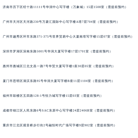
河北省保定市竞秀区朝阳北大街北国先天下江诗丹顿售后服务中心（需提前预约）
济南市历下区经十路11111号华润中心写字楼（万象城）15层1508室（需提前预约）
内蒙古自治区阿拉善盟市左旗土尔扈特大街江诗丹顿售后服务中心（需提前预约）
广州市天河区天河路230号万菱汇国际中心写字楼A塔7层704室（需提前预约）
内蒙古自治区巴彦淖尔市临河区新华街江诗丹顿售后服务中心（需提前预约）
内蒙古自治区包头市青山区幸福路甲3号王府井百货名表维修江诗丹顿售后服务中心（需提前预约）
广州市越秀区环市东路371-375号世界贸易中心大厦南塔写字楼15层07室（需提前预约）
内蒙古自治区赤峰市红山区哈达街江诗丹顿售后服务中心（需提前预约）
内蒙古自治区鄂尔多斯市东胜区伊金霍洛街江诗丹顿售后服务中心（需提前预约）
深圳市罗湖区深南东路5001号华润大厦写字楼17层1701室（需提前预约）
内蒙古自治区呼伦贝尔市海拉尔区中央街江诗丹顿售后服务中心（需提前预约）
惠州市惠城区江北文昌一路7号华贸大厦写字楼1座30层05室（需提前预约）
内蒙古自治区通辽市科尔沁区明仁大街江诗丹顿售后服务中心（需提前预约）
内蒙古自治区乌海市海勃湾区人民南路江诗丹顿售后服务中心（需提前预约）
厦门市思明区湖滨东路95号华润大厦写字楼B座11层1104室（需提前预约）
内蒙古自治区乌兰察布市集宁区恩和大街江诗丹顿售后服务中心（需提前预约）
内蒙古自治区锡林郭勒盟市锡林浩特市光明街与额尔敦路交叉口江诗丹顿售后服务中心（需提前预约）
福州市鼓楼区五四路128-1号恒力城写字楼15层03室（需提前预约）
内蒙古自治区兴安盟市乌兰浩特市兴安大街江诗丹顿售后服务中心（需提前预约）
山西省大同市平城区迎宾街江诗丹顿售后服务中心（需提前预约）
成都市锦江区人民东路6号SAC东原中心写字楼24层2406B室（需提前预约）
山西省晋城市城区黄华街江诗丹顿售后服务中心（需提前预约）
重庆市江北区观音桥步行街2号融恒时代广场写字楼9层902室（需提前预约）
山西省晋中市榆次区顺城街江诗丹顿售后服务中心（需提前预约）
山西省临汾市尧都区解放路江诗丹顿售后服务中心（需提前预约）