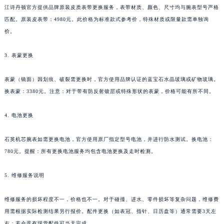
江诗丹顿官方提供品牌原装皮质表带更换服务，表带材质、颜色、尺寸均与腕表型号严格
四川省内江市东兴区汉安大道江诗丹顿售后服务中心（需提前预约）
匹配。原装皮表带：4980元。此价格为标准款式参考价，特殊材质或限量款需单独询
四川省攀枝花市东区三线大道北段江诗丹顿售后服务中心（需提前预约）
价。
四川省遂宁市船山区香林南路江诗丹顿售后服务中心（需提前预约）
四川省雅安市雨城区熊猫大道江诗丹顿售后服务中心（需提前预约）
3. 表蒙更换
四川省宜宾市翠屏区长翠路江诗丹顿售后服务中心（需提前预约）
表蒙（镜面）因划痕、破裂需更换时，官方使用品牌认证的蓝宝石水晶玻璃或矿物玻璃。
四川省资阳市雁江区滨江大道一段与和平南路江诗丹顿售后服务中心（需提前预约）
换表蒙：3380元。注意：对于带有防反射镀层或特殊形状的表蒙，价格可能有所不同。
四川省自贡市自流井区华商北路江诗丹顿售后服务中心（需提前预约）
西藏自治区阿里地区噶尔县北京西路江诗丹顿售后服务中心（需提前预约）
4. 电池更换
西藏自治区昌都市卡若区昌都西路江诗丹顿售后服务中心（需提前预约）
西藏自治区拉萨市城关区北京中路江诗丹顿售后服务中心（需提前预约）
石英机芯腕表如需更换电池，官方使用原厂指定型号电池，并进行防水测试。换电池：
西藏自治区林芝市巴宜区广东路江诗丹顿售后服务中心（需提前预约）
780元。提醒：所有更换电池服务均包含电池更换及走时检测。
西藏自治区那曲市色尼区浙江西路江诗丹顿售后服务中心（需提前预约）
5. 维修服务说明
西藏自治区日喀则市桑珠孜区上海中路江诗丹顿售后服务中心（需提前预约）
西藏自治区山南市乃东区湖北大道江诗丹顿售后服务中心（需提前预约）
维修服务的损坏程度不一，价格也不一。对于碰撞、进水、零件损坏等复杂问题，维修费
云南省保山市隆阳区正阳路江诗丹顿售后服务中心（需提前预约）
用需根据实际检测结果另行报价。配件更换（如表冠、指针、日历盘等）通常需要3天左
云南省楚雄彝族自治州楚雄市鹿城南路江诗丹顿售后服务中心（需提前预约）
右；若仓库有现货配件可当天完成。