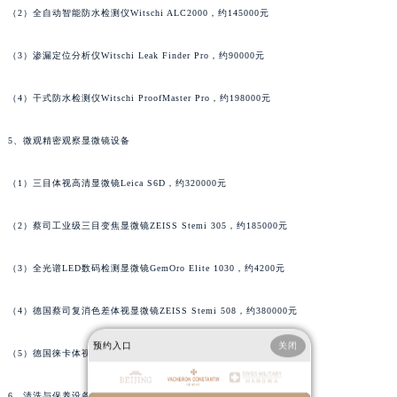
（2）全自动智能防水检测仪Witschi ALC2000，约145000元
广西壮族自治区玉林市玉州区金玉路江诗丹顿售后服务中心（需提前预约）
海南省儋州市儋州市那大镇兰洋北路江诗丹顿售后服务中心（需提前预约）
（3）渗漏定位分析仪Witschi Leak Finder Pro，约90000元
海南省东方市八所镇解放西路江诗丹顿售后服务中心（需提前预约）
海南省琼海市嘉积镇东风路江诗丹顿售后服务中心（需提前预约）
（4）干式防水检测仪Witschi ProofMaster Pro，约198000元
海南省三沙市西沙区西沙群岛永兴岛北京路江诗丹顿售后服务中心（需提前预约）
5、微观精密观察显微镜设备
海南省三亚市吉阳区迎宾路江诗丹顿售后服务中心（需提前预约）
海南省万宁市万城镇解放路江诗丹顿售后服务中心（需提前预约）
（1）三目体视高清显微镜Leica S6D，约320000元
海南省文昌市文城镇教育东路江诗丹顿售后服务中心（需提前预约）
海南省五指山市通什镇三月三大道江诗丹顿售后服务中心（需提前预约）
（2）蔡司工业级三目变焦显微镜ZEISS Stemi 305，约185000元
香港特别行政区尖沙咀区油尖旺区广东道江诗丹顿售后服务中心（需提前预约）
香港特别行政区金钟区中西区金钟道江诗丹顿售后服务中心（需提前预约）
（3）全光谱LED数码检测显微镜GemOro Elite 1030，约4200元
香港特别行政区九龙区油尖旺区弥敦道江诗丹顿售后服务中心（需提前预约）
（4）德国蔡司复消色差体视显微镜ZEISS Stemi 508，约380000元
香港特别行政区铜锣湾区湾仔区轩尼诗道江诗丹顿售后服务中心（需提前预约）
河南省安阳市文峰区解放大道江诗丹顿售后服务中心（需提前预约）
预约入口
关闭
（5）德国徕卡体视显微镜Leica S9，约85000元
河南省鹤壁市淇滨区九州路江诗丹顿售后服务中心（需提前预约）
河南省济源市沁园街道济水大道江诗丹顿售后服务中心（需提前预约）
6、清洗与保养设备