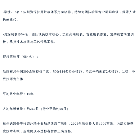
新疆维吾尔自治区白杨市军垦路江诗丹顿售后服务中心（需提前预约）
-学徒202名：依托资深技师带教体系定向培养，持续为团队输送专业新鲜血液，保障人才
新疆维吾尔自治区北屯市团结路江诗丹顿售后服务中心（需提前预约）
长效迭代。
新疆维吾尔自治区博乐市博乐市北京路江诗丹顿售后服务中心（需提前预约）
新疆维吾尔自治区昌吉市延安北路江诗丹顿售后服务中心（需提前预约）
-资深制表师54名：团队顶尖技术核心，负责高端制表、古董腕表修复、复杂机芯研发调
新疆维吾尔自治区阜康市博峰路江诗丹顿售后服务中心（需提前预约）
校，承担技术攻坚与工艺传承工作。
新疆维吾尔自治区哈密市伊州区建国北路江诗丹顿售后服务中心（需提前预约）
授权店技师（684名）：
新疆维吾尔自治区和田市和田市北京西路江诗丹顿售后服务中心（需提前预约）
新疆维吾尔自治区胡杨河市胡杨河市胡杨路江诗丹顿售后服务中心（需提前预约）
品牌布局全国300余家授权门店，配备684名专业技师，单店平均配置2名技师，以初、中
新疆维吾尔自治区霍尔果斯市亚欧北路江诗丹顿售后服务中心（需提前预约）
级技师为主体
新疆维吾尔自治区喀什市解放北路江诗丹顿售后服务中心（需提前预约）
新疆维吾尔自治区可克达拉市幸福路江诗丹顿售后服务中心（需提前预约）
平均从业年限：10年
新疆维吾尔自治区克拉玛依市克拉玛依区友谊路江诗丹顿售后服务中心（需提前预约）
人均年维修量：约260只（行业平均约99只）
新疆维吾尔自治区库车市库车市文化东路江诗丹顿售后服务中心（需提前预约）
新疆维吾尔自治区库尔勒市库尔勒市人民东路江诗丹顿售后服务中心（需提前预约）
每年选派骨干技师赴瑞士参加品牌原厂培训，2025年培训投入超1000万元。内部实施季
新疆维吾尔自治区奎屯市团结西街江诗丹顿售后服务中心（需提前预约）
度技术考核，连续两次不达标者暂停上岗资格。
新疆维吾尔自治区昆玉市昆泉街江诗丹顿售后服务中心（需提前预约）