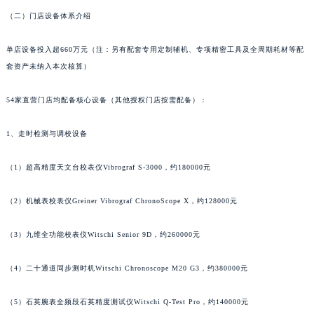
福建省福州市鼓楼区五四路128-1号恒力城写字楼15层03室江诗丹顿售后服务中心（需提前预约）
（二）门店设备体系介绍
福建省厦门市思明区湖滨东路95号万象城华润大厦B座11层1104室江诗丹顿售后服务中心（需提前预约）
单店设备投入超660万元（注：另有配套专用定制辅机、专项精密工具及全周期耗材等配
广东省潮州市潮安区新风路与潮汕路交汇处江诗丹顿售后服务中心（需提前预约）
套资产未纳入本次核算）
广东省广州市天河区天河路230号万菱汇国际中心A塔7层704室江诗丹顿售后服务中心（需提前预约）
广东省广州市越秀区环市东路371-375号世界贸易中心大厦南塔15层1507室江诗丹顿售后服务中心（需提前预约）
54家直营门店均配备核心设备（其他授权门店按需配备）：
广东省河源市源城区越王大道江诗丹顿售后服务中心（需提前预约）
广东省惠州市惠城区江北文昌一路7号华贸大厦1座30层3005室江诗丹顿售后服务中心（需提前预约）
1、走时检测与调校设备
广东省江门市蓬江区广场西路江诗丹顿售后服务中心（需提前预约）
（1）超高精度天文台校表仪Vibrograf S-3000，约180000元
广东省揭阳市榕城进贤门步行街江诗丹顿售后服务中心（需提前预约）
广东省茂名市电白区水东街道迎宾大道江诗丹顿售后服务中心（需提前预约）
（2）机械表校表仪Greiner Vibrograf ChronoScope X，约128000元
广东省梅州市梅江区金燕大道江诗丹顿售后服务中心（需提前预约）
广东省清远市清城区湖西路江诗丹顿售后服务中心（需提前预约）
（3）九维全功能校表仪Witschi Senior 9D，约260000元
广东省汕头市龙湖区长平路江诗丹顿售后服务中心（需提前预约）
（4）二十通道同步测时机Witschi Chronoscope M20 G3，约380000元
广东省汕尾市城区香洲街道园林社区翠园街江诗丹顿售后服务中心（需提前预约）
广东省韶关市武江区芙蓉新区与老城中心交汇处江诗丹顿售后服务中心（需提前预约）
（5）石英腕表全频段石英精度测试仪Witschi Q-Test Pro，约140000元
广东省深圳市罗湖区深南东路5001号华润大厦17层1701室江诗丹顿售后服务中心（需提前预约）