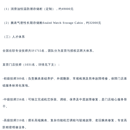
青海省西宁市城西区海湖新区西关大道江诗丹顿售后服务中心（需提前预约）
（1）润滑油恒温防潮存储柜（定制），约49000元
青海省玉树藏族自治州结古镇胜利路江诗丹顿售后服务中心（需提前预约）
陕西省安康市汉滨区金州路江诗丹顿售后服务中心（需提前预约）
（2）腕表气密性长期存储舱Sealed Watch Storage Cabin，约32000元
陕西省宝鸡市渭滨区经二路江诗丹顿售后服务中心（需提前预约）
（三）人才体系
陕西省汉中市汉台区北大街江诗丹顿售后服务中心（需提前预约）
陕西省商洛市商州区州城街江诗丹顿售后服务中心（需提前预约）
全国在职专业技师共计1715名，团队分为直营与授权店两大体系。
陕西省铜川市王益区红旗街江诗丹顿售后服务中心（需提前预约）
陕西省渭南市临渭区东风大街江诗丹顿售后服务中心（需提前预约）
直营门店技师（1031名，详情见下文）：
陕西省咸阳市秦都区沣西新城统一西路与白马河路交汇处江诗丹顿售后服务中心（需提前预约）
-初级技师309名：负责腕表基础养护、外观翻新、常规检测及简单故障维修，保障门店基
陕西省延安市宝塔区中心街江诗丹顿售后服务中心（需提前预约）
础服务标准化落地。
陕西省榆林市榆阳区长兴路江诗丹顿售后服务中心（需提前预约）
新疆维吾尔自治区阿克苏市东大街江诗丹顿售后服务中心（需提前预约）
-中级技师256名：可独立完成机芯拆装、调校、保养及中度故障修复，是门店核心服务骨
新疆维吾尔自治区阿拉尔市胜利大道江诗丹顿售后服务中心（需提前预约）
干。
新疆维吾尔自治区阿拉山口市友好路江诗丹顿售后服务中心（需提前预约）
新疆维吾尔自治区阿勒泰市解放路江诗丹顿售后服务中心（需提前预约）
-高级技师210名：擅长高端腕表、复杂功能机芯调校与疑难故障、老旧腕表修复，专攻高
阶精密维修业务。
新疆维吾尔自治区阿图什市光明路江诗丹顿售后服务中心（需提前预约）