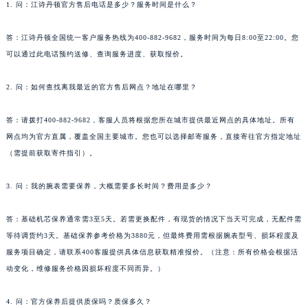
1. 问：江诗丹顿官方售后电话是多少？服务时间是什么？
答：江诗丹顿全国统一客户服务热线为400-882-9682，服务时间为每日8:00至22:00。您
可以通过此电话预约送修、查询服务进度、获取报价。
2. 问：如何查找离我最近的官方售后网点？地址在哪里？
答：请拨打400-882-9682，客服人员将根据您所在城市提供最近网点的具体地址。所有
网点均为官方直属，覆盖全国主要城市。您也可以选择邮寄服务，直接寄往官方指定地址
（需提前获取寄件指引）。
3. 问：我的腕表需要保养，大概需要多长时间？费用是多少？
答：基础机芯保养通常需3至5天。若需更换配件，有现货的情况下当天可完成，无配件需
等待调货约3天。基础保养参考价格为3880元，但最终费用需根据腕表型号、损坏程度及
服务项目确定，请联系400客服提供具体信息获取精准报价。（注意：所有价格会根据活
动变化，维修服务价格因损坏程度不同而异。）
4. 问：官方保养后提供质保吗？质保多久？