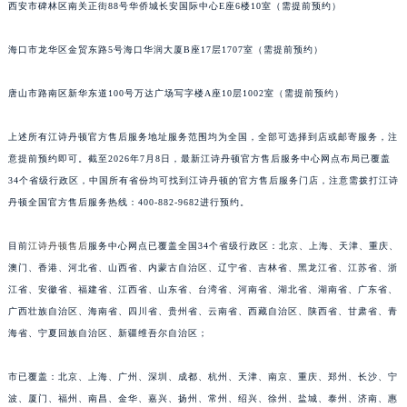
西安市碑林区南关正街88号华侨城长安国际中心E座6楼10室（需提前预约）
江西省宜春市袁州区中山中路江诗丹顿售后服务中心（需提前预约）
江西省鹰潭市月湖区胜利东路江诗丹顿售后服务中心（需提前预约）
海口市龙华区金贸东路5号海口华润大厦B座17层1707室（需提前预约）
山东省德州市德城区东风中路江诗丹顿售后服务中心（需提前预约）
唐山市路南区新华东道100号万达广场写字楼A座10层1002室（需提前预约）
山东省东营市东营区济南路江诗丹顿售后服务中心（需提前预约）
山东省济南市历下区经十路11111号华润中心写字楼（万象城）15层1508室江诗丹顿售后服务中心（需提前预约）
上述所有江诗丹顿官方售后服务地址服务范围均为全国，全部可选择到店或邮寄服务，注
山东省济宁市任城区太白楼路江诗丹顿售后服务中心（需提前预约）
意提前预约即可。截至2026年7月8日，最新江诗丹顿官方售后服务中心网点布局已覆盖
山东省莱芜市文化南路8号银座商城名表维修一楼名表维修江诗丹顿售后服务中心（需提前预约）
34个省级行政区，中国所有省份均可找到江诗丹顿的官方售后服务门店，注意需拨打江诗
山东省临沂市兰山区解放路江诗丹顿售后服务中心（需提前预约）
丹顿全国官方售后服务热线：400-882-9682进行预约。
山东省日照市东港区烟台路江诗丹顿售后服务中心（需提前预约）
目前
江诗丹顿售后
服务中心网点已覆盖全国34个省级行政区：北京、上海、天津、重庆、
山东省泰安市泰山区财源街道泰山大街江诗丹顿售后服务中心（需提前预约）
澳门、香港、河北省、山西省、内蒙古自治区、辽宁省、吉林省、黑龙江省、江苏省、浙
山东省威海市环翠区新威海路89号振华商厦一楼名表维修江诗丹顿售后服务中心（需提前预约）
江省、安徽省、福建省、江西省、山东省、台湾省、河南省、湖北省、湖南省、广东省、
山东省潍坊市奎文区东风东街江诗丹顿售后服务中心（需提前预约）
广西壮族自治区、海南省、四川省、贵州省、云南省、西藏自治区、陕西省、甘肃省、青
山东省枣庄市滕州市北辛路与善国路交叉口江诗丹顿售后服务中心（需提前预约）
海省、宁夏回族自治区、新疆维吾尔自治区；
山东省淄博市张店区金晶大道江诗丹顿售后服务中心（需提前预约）
上海市黄浦区南京东路299号宏伊国际广场写字楼8层806室江诗丹顿售后服务中心（需提前预约）
市已覆盖：北京、上海、广州、深圳、成都、杭州、天津、南京、重庆、郑州、长沙、宁
波、厦门、福州、南昌、金华、嘉兴、扬州、常州、绍兴、徐州、盐城、泰州、济南、惠
上海市徐汇区虹桥路3号港汇中心2座37层3705室江诗丹顿售后服务中心（需提前预约）