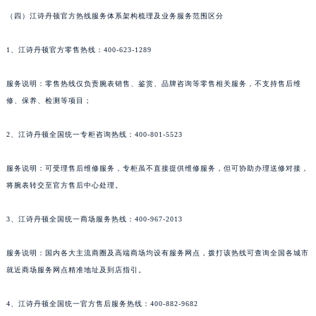
新疆维吾尔自治区沙湾市三道河子镇世纪大道南路江诗丹顿售后服务中心（需提前预约）
（四）江诗丹顿官方热线服务体系架构梳理及业务服务范围区分
新疆维吾尔自治区石河子市北二路江诗丹顿售后服务中心（需提前预约）
1、江诗丹顿官方零售热线：400-623-1289
新疆维吾尔自治区双河市光明路江诗丹顿售后服务中心（需提前预约）
新疆维吾尔自治区塔城市塔城地区闻琴路江诗丹顿售后服务中心（需提前预约）
服务说明：零售热线仅负责腕表销售、鉴赏、品牌咨询等零售相关服务，不支持售后维
新疆维吾尔自治区铁门关市兴疆路江诗丹顿售后服务中心（需提前预约）
修、保养、检测等项目；
新疆维吾尔自治区图木舒克市图木舒克市中兴街江诗丹顿售后服务中心（需提前预约）
新疆维吾尔自治区吐鲁番市高昌区文化中路文化中路江诗丹顿售后服务中心（需提前预约）
2、江诗丹顿全国统一专柜咨询热线：400-801-5523
新疆维吾尔自治区乌苏市乌鲁木齐北路江诗丹顿售后服务中心（需提前预约）
服务说明：可受理售后维修服务，专柜虽不直接提供维修服务，但可协助办理送修对接，
新疆维吾尔自治区五家渠市长征西街江诗丹顿售后服务中心（需提前预约）
将腕表转交至官方售后中心处理。
新疆维吾尔自治区新星市东风路江诗丹顿售后服务中心（需提前预约）
新疆维吾尔自治区伊宁市解放西路江诗丹顿售后服务中心（需提前预约）
3、江诗丹顿全国统一商场服务热线：400-967-2013
贵州省安顺市西秀区中华南路江诗丹顿售后服务中心（需提前预约）
贵州省毕节市七星关区松山路江诗丹顿售后服务中心（需提前预约）
服务说明：国内各大主流商圈及高端商场均设有服务网点，拨打该热线可查询全国各城市
就近商场服务网点精准地址及到店指引。
贵州省六盘水市钟山区钟山大道江诗丹顿售后服务中心（需提前预约）
贵州省黔东南苗族侗族自治州凯里市北京西路江诗丹顿售后服务中心（需提前预约）
4、江诗丹顿全国统一官方售后服务热线：400-882-9682
贵州省黔西南布依族苗族自治州兴义市大道与桔香路交汇处江诗丹顿售后服务中心（需提前预约）