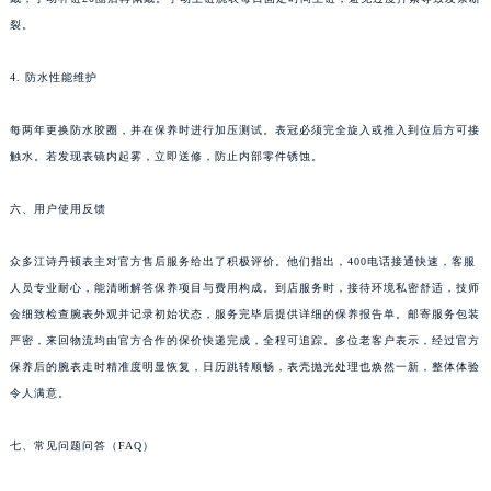
重庆市解放碑渝中区民权路28号英利国际金融中心写字楼20层01室江诗丹顿售后服务中心（需提前预约）
裂。
节假日正常营业！
4. 防水性能维护
每两年更换防水胶圈，并在保养时进行加压测试。表冠必须完全旋入或推入到位后方可接
触水。若发现表镜内起雾，立即送修，防止内部零件锈蚀。
六、用户使用反馈
众多江诗丹顿表主对官方售后服务给出了积极评价。他们指出，400电话接通快速，客服
人员专业耐心，能清晰解答保养项目与费用构成。到店服务时，接待环境私密舒适，技师
会细致检查腕表外观并记录初始状态，服务完毕后提供详细的保养报告单。邮寄服务包装
严密，来回物流均由官方合作的保价快递完成，全程可追踪。多位老客户表示，经过官方
保养后的腕表走时精准度明显恢复，日历跳转顺畅，表壳抛光处理也焕然一新，整体体验
令人满意。
七、常见问题问答（FAQ）