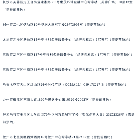
长沙市芙蓉区定王台街道建湘路393号世茂环球金融中心写字楼（芙蓉广场）10层13室
山西省吕梁市离石区永宁中路与建设街交叉口江诗丹顿售后服务中心（需提前预约）
（需提前预约）
山西省朔州市朔城区怡西路与鄯阳西街交汇处江诗丹顿售后服务中心（需提前预约）
山西省忻州市忻府区和平东街与七一南路交叉口江诗丹顿售后服务中心（需提前预约）
郑州市二七区铭功路10号华润大厦写字楼29层2905室（需提前预约）
山西省阳泉市郊区平阳东街与新城大道交叉口江诗丹顿售后服务中心（需提前预约）
太原市迎泽区解放路15号亨得利名表服务中心（品牌授权店）3层整层（需提前预约）
山西省运城市盐湖区河东街江诗丹顿售后服务中心（需提前预约）
山西省长治市潞州区英雄中路江诗丹顿售后服务中心（需提前预约）
沈阳市沈河区中街路137号亨得利名表服务中心（品牌授权店）1层整层（需提前预约）
山西省太原市迎泽区迎泽街道解放路15号亨得利名表维修授权店3楼江诗丹顿售后服务中心（需提前预约）
天津市和平区赤峰道136号天津国际金融中心26层2603室江诗丹顿售后服务中心（需提前预约）
沈阳市沈河区中街路83号亨得利名表服务中心（品牌授权店）1层整层（需提前预约）
安徽省安庆市迎江区人民路江诗丹顿售后服务中心（需提前预约）
乌鲁木齐市天山区红山路26号时代广场（CCMALL）C座17层17-B（需提前预约）
安徽省蚌埠市蚌山区淮河路江诗丹顿售后服务中心（需提前预约）
安徽省亳州市谯城区魏武大道江诗丹顿售后服务中心（需提前预约）
台州市椒江区东海大道1800号腾达中心东1幢20楼2002室（需提前预约）
安徽省池州市贵池区长江路江诗丹顿售后服务中心（需提前预约）
安徽省滁州市琅琊区南谯北路江诗丹顿售后服务中心（需提前预约）
呼和浩特市玉泉区大学西街70号华润万象城写字楼（鄂尔多斯大厦）23层2326室（需提
安徽省阜阳市颍州区颍州北路江诗丹顿售后服务中心（需提前预约）
前预约）
安徽省淮北市相山区淮海路江诗丹顿售后服务中心（需提前预约）
兰州市七里河区西津西路16号兰州中心写字楼21层2102室（需提前预约）
安徽省淮南市田家庵区国庆中路江诗丹顿售后服务中心（需提前预约）