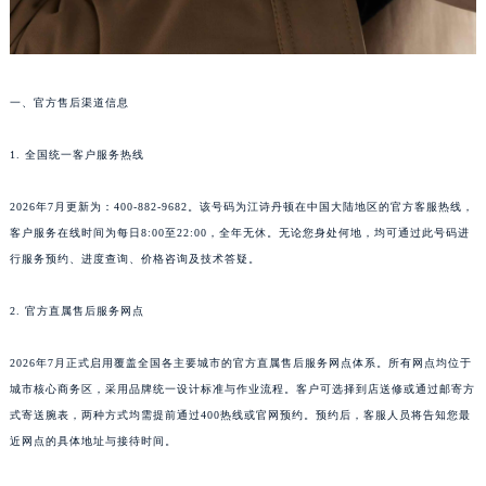
烟台市芝罘区胜利路139号万达金融中心A座907室（需提前预约）
长春市朝阳区西安大路727号中银大厦A座(旺进大厦)18层09室（需提前预约）
贵阳市南明区都司高架桥路33号亨特国际金融中心14楼14D（需提前预约）
一、官方售后渠道信息
昆明市盘龙区北京路928号同德昆明广场写字楼10层06室（需提前预约）
石家庄市长安区中山东路39号勒泰中心写字楼B座13层07室（需提前预约）
1. 全国统一客户服务热线
西安市碑林区南关正街88号华侨城长安国际中心E座6楼10室（需提前预约）
海口市龙华区金贸东路5号海口华润大厦B座17层1707室（需提前预约）
2026年7月更新为：400-882-9682。该号码为江诗丹顿在中国大陆地区的官方客服热线，
客户服务在线时间为每日8:00至22:00，全年无休。无论您身处何地，均可通过此号码进
唐山市路南区新华东道100号万达广场写字楼A座10层1002室（需提前预约）
行服务预约、进度查询、价格咨询及技术答疑。
台州市椒江区东海大道1800号腾达中心东1幢20楼2002室（需提前预约）
内蒙古自治区呼和浩特市玉泉区大学西街70号华润万象城写字楼（鄂尔多斯大厦）23层2326室（需提前预约）
2. 官方直属售后服务网点
甘肃省兰州市七里河区西津西路16号兰州中心写字楼21层2102室（需提前预约）
重庆市解放碑渝中区民权路28号英利国际金融中心写字楼20层01室（需提前预约）
2026年7月正式启用覆盖全国各主要城市的官方直属售后服务网点体系。所有网点均位于
黑龙江省大庆市萨尔图区会战大街江诗丹顿售后服务中心（需提前预约）
城市核心商务区，采用品牌统一设计标准与作业流程。客户可选择到店送修或通过邮寄方
式寄送腕表，两种方式均需提前通过400热线或官网预约。预约后，客服人员将告知您最
黑龙江省鹤岗市向阳区红军路江诗丹顿售后服务中心（需提前预约）
近网点的具体地址与接待时间。
黑龙江省黑河市爱辉区中央街江诗丹顿售后服务中心（需提前预约）
黑龙江省鸡西市鸡冠区红军路江诗丹顿售后服务中心（需提前预约）