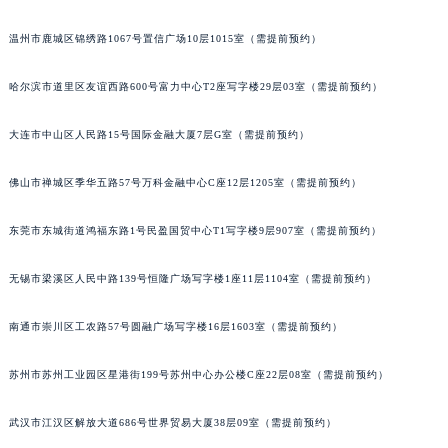
安徽省黄山市屯溪区黄山西路江诗丹顿售后服务中心（需提前预约）
温州市鹿城区锦绣路1067号置信广场10层1015室（需提前预约）
安徽省六安市金安区解放中路江诗丹顿售后服务中心（需提前预约）
安徽省马鞍山市雨山区湖南西路江诗丹顿售后服务中心（需提前预约）
哈尔滨市道里区友谊西路600号富力中心T2座写字楼29层03室（需提前预约）
安徽省宿州市埇桥区人民中路江诗丹顿售后服务中心（需提前预约）
安徽省铜陵市铜官区石城大道江诗丹顿售后服务中心（需提前预约）
大连市中山区人民路15号国际金融大厦7层G室（需提前预约）
安徽省芜湖市镜湖区中山路步行街江诗丹顿售后服务中心（需提前预约）
佛山市禅城区季华五路57号万科金融中心C座12层1205室（需提前预约）
安徽省宣城市宣州区叠嶂西路江诗丹顿售后服务中心（需提前预约）
福建省龙岩市新罗区九一南路江诗丹顿售后服务中心（需提前预约）
东莞市东城街道鸿福东路1号民盈国贸中心T1写字楼9层907室（需提前预约）
福建省南平市建阳区人民西路江诗丹顿售后服务中心（需提前预约）
福建省宁德市蕉城区天湖东路江诗丹顿售后服务中心（需提前预约）
无锡市梁溪区人民中路139号恒隆广场写字楼1座11层1104室（需提前预约）
福建省莆田市城厢区霞林街道荔华东大道江诗丹顿售后服务中心（需提前预约）
南通市崇川区工农路57号圆融广场写字楼16层1603室（需提前预约）
福建省三明市三元区东乾二路江诗丹顿售后服务中心（需提前预约）
福建省漳州市龙文区步港路江诗丹顿售后服务中心（需提前预约）
苏州市苏州工业园区星港街199号苏州中心办公楼C座22层08室（需提前预约）
江苏省常州市新北区龙锦路1590号现代传媒中心5号楼10层1008室江诗丹顿售后服务中心（需提前预约）
江苏省淮安市清江浦区淮海北路江诗丹顿售后服务中心（需提前预约）
武汉市江汉区解放大道686号世界贸易大厦38层09室（需提前预约）
江苏省连云港市海州区通灌北路江诗丹顿售后服务中心（需提前预约）