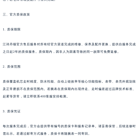
云南省大理白族自治州大理市建设路江诗丹顿售后服务中心（需提前预约）
三、官方质保政策
云南省德宏傣族景颇族自治州芒市团结大街江诗丹顿售后服务中心（需提前预约）
云南省迪庆藏族自治州香格里拉市长征大道江诗丹顿售后服务中心（需提前预约）
1. 质保期限
云南省红河哈尼族彝族自治州蒙自市天马路江诗丹顿售后服务中心（需提前预约）
云南省丽江市古城区七星街江诗丹顿售后服务中心（需提前预约）
江诗丹顿官方售后服务对所有经官方渠道完成的维修、保养及配件更换，提供自服务完成
云南省临沧市临翔区世纪路江诗丹顿售后服务中心（需提前预约）
之日起2年的质保服务。质保期内，因非人为因素导致的同一故障可免费返修。
云南省怒江傈僳族自治州泸水市人民路江诗丹顿售后服务中心（需提前预约）
2. 质保范围
云南省普洱市思茅区振兴大道江诗丹顿售后服务中心（需提前预约）
云南省曲靖市麒麟区学府路江诗丹顿售后服务中心（需提前预约）
质保覆盖机芯走时精度、防水性能、自动上链效率等核心功能指标。表带、表壳外观划痕
云南省文山壮族苗族自治州文山市东风路江诗丹顿售后服务中心（需提前预约）
及正常磨损不在质保范围内。若腕表在质保期内出现停走、走时偏差超过品牌技术标准、
云南省西双版纳傣族自治州景洪市宣慰大道江诗丹顿售后服务中心（需提前预约）
起雾等异常，请立即联系400客服安排检测。
云南省玉溪市红塔区南北大街江诗丹顿售后服务中心（需提前预约）
云南省昭通市昭阳区青年路江诗丹顿售后服务中心（需提前预约）
3. 质保凭证
台湾省台北市万华区中华路江诗丹顿售后服务中心（需提前预约）
每次服务完成后，官方会提供带有编号的质保卡和服务记录单。请妥善保管，后续送修时
台湾省新北市板桥区文化路江诗丹顿售后服务中心（需提前预约）
需出示。若通过邮寄方式服务，质保卡将随腕表一同寄回。
台湾省桃园市中坜区中丰路江诗丹顿售后服务中心（需提前预约）