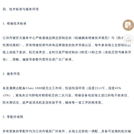
台湾省台中市西屯区文华路江诗丹顿售后服务中心（需提前预约）
四、技术标准与服务环境
台湾省台南市中西区国华街江诗丹顿售后服务中心（需提前预约）
台湾省高雄市新兴区五福路江诗丹顿售后服务中心（需提前预约）

1. 维修技术标准
台湾省基隆市仁爱区仁三路江诗丹顿售后服务中心（需提前预约）

江诗丹顿官方服务中心严格遵循品牌总部制定的《机械腕表维修技术规范》与《防水气密
台湾省新竹市东区中正路江诗丹顿售后服务中心（需提前预约）
性测试规程》。所有维修技师均持有品牌颁发的技术等级认证，每年参加瑞士总部组织的
台湾省嘉义市东区文化路江诗丹顿售后服务中心（需提前预约）
线上或线下复训。机芯保养后，走时日差严格控制在-3秒至+5秒之间（依机芯型号略有浮
重庆市江北区观音桥步行街2号融恒时代广场9层902室江诗丹顿售后服务中心（需提前预约）
动），摆幅、偏振等参数均需符合原厂出厂标准。
新疆维吾尔自治区乌鲁木齐市天山区红山路26号时代广场（CCMALL）C座17层17-B江诗丹顿售后服务中心（需提前预约）
浙江省温州市鹿城区锦绣路1067号置信广场10层1015室江诗丹顿售后服务中心（需提前预约）
2. 服务环境
黑龙江省哈尔滨市道里区友谊西路600号富力中心T2座写字楼29层03室室江诗丹顿售后服务中心（需提前预约）
各直属网点配备Class 1000级无尘工作间，恒温恒湿环境（温度22±1℃，湿度45%
辽宁省大连市中山区人民路15号国际金融大厦7层G室江诗丹顿售后服务中心（需提前预约）
±5%），避免灰尘与静电对精密机芯的二次污染。维修设备包括瑞士进口的电子校表仪、
广东省佛山市禅城区季华五路57号万科金融中心C座12层1205室江诗丹顿售后服务中心（需提前预约）
防水测试仪、超声波清洗机及扭矩扳手等，确保每一道工序的精准度。
广东省东莞市东城街道鸿福东路1号民盈国贸中心T1写字楼9层907室江诗丹顿售后服务中心（需提前预约）
江苏省无锡市梁溪区人民中路139号恒隆广场写字楼1座11层1104室江诗丹顿售后服务中心（需提前预约）
3. 零配件保障
江苏省南通市崇川区工农路57号圆融广场写字楼16层1603室江诗丹顿售后服务中心（需提前预约）
所有更换的零配件均为江诗丹顿原厂封装件，从瑞士总部统一调配，具备可追溯的批次编
江苏省苏州市苏州工业园区 星港街199号苏州中心办公楼C座22层08室江诗丹顿售后服务中心（需提前预约）