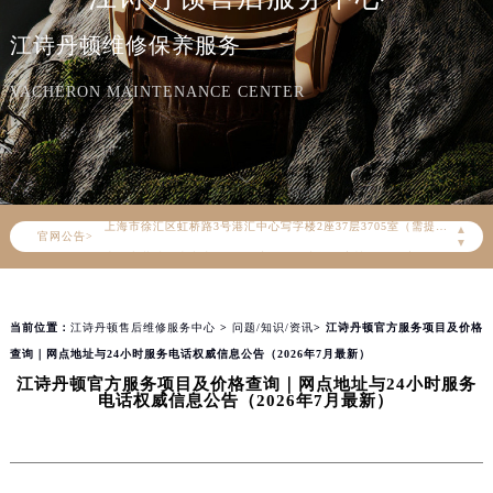
2026年8月江诗丹顿全国官方售后客户服务热线：400-882-9682
江诗丹顿维修保养服务
江诗丹顿官方全国统一服务热线400-882-9682，服务覆盖中国大陆、香港、澳门、台湾全部区域（非大陆需加拨“+86”）
2026年8月江诗丹顿售后服务中心最新网点地址：
VACHERON MAINTENANCE CENTER
北京市朝阳区建国门外大街甲6号华熙国际中心写字楼D座11层1102室（北京总部）（需提前预约）
北京市东城区东长安街1号东方广场写字楼W3座6层602室（需提前预约）
天津市和平区赤峰道136号天津国际金融中心写字楼26层2603室（需提前预约）
上海市徐汇区虹桥路3号港汇中心写字楼2座37层3705室（需提前预约）
▲
官网公告>
上海市黄浦区南京东路299号宏伊国际广场写字楼8层806室（需提前预约）
▼
南京市秦淮区中山南路1号（新街口）南京中心写字楼22层C1-1室（需提前预约）
常州市新北区龙锦路1590号现代传媒中心写字楼5号楼10层1008室（需提前预约）
当前位置：
江诗丹顿售后维修服务中心
>
问题/知识/资讯
> 江诗丹顿官方服务项目及价格
徐州市鼓楼区淮海东路29号苏宁广场IFC国际金融中心写字楼35层3508室（需提前预约）
查询｜网点地址与24小时服务电话权威信息公告（2026年7月最新）
扬州市邗江区国展路29号星耀天地写字楼1号楼18层1803室（需提前预约）
江诗丹顿官方服务项目及价格查询｜网点地址与24小时服务
盐城市盐都区世纪大道5号盐城金融城写字楼1号楼16层1604室（需提前预约）
电话权威信息公告（2026年7月最新）
泰州市海陵区永定东路399号置地商务中心东塔写字楼（华润万象城）17层1706室（需提前预约）
宁波市江北区大闸南路500号来福士广场办公楼20层2009室（需提前预约）
杭州市上城区钱江路1366号华润大厦写字楼A座5层503-5室（需提前预约）