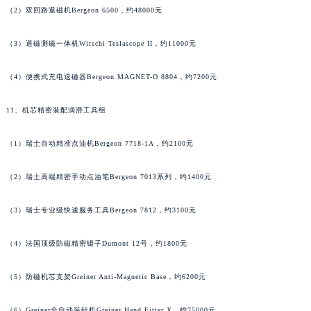
（2）双回路退磁机Bergeon 6500，约48000元
湖南省湘潭市雨湖区莲城大道江诗丹顿售后服务中心（需提前预约）
湖南省益阳市赫山区桃花仑路江诗丹顿售后服务中心（需提前预约）
（3）退磁测磁一体机Witschi Teslascope II，约11000元
湖南省永州市冷水滩区永州大道与中兴路交叉口江诗丹顿售后服务中心（需提前预约）
湖南省岳阳市岳阳楼区东茅岭路江诗丹顿售后服务中心（需提前预约）
（4）便携式充电退磁器Bergeon MAGNET-O 8804，约7200元
湖南省张家界市永定区解放路江诗丹顿售后服务中心（需提前预约）
11、机芯精密装配润滑工具组
湖南省长沙市芙蓉区建湘路393号世茂环球金融中心写字楼10层1013室江诗丹顿售后服务中心（需提前预约）
湖南省株洲市芦淞区建设南路江诗丹顿售后服务中心（需提前预约）
（1）瑞士自动精准点油机Bergeon 7718-1A，约2100元
甘肃省白银市白银区北京路江诗丹顿售后服务中心（需提前预约）
甘肃省定西市安定区解放路江诗丹顿售后服务中心（需提前预约）
（2）瑞士高端精密手动点油笔Bergeon 7013系列，约1400元
甘肃省敦煌市沙州镇阳关中路江诗丹顿售后服务中心（需提前预约）
甘肃省合作市人民街江诗丹顿售后服务中心（需提前预约）
（3）瑞士专业级快速服务工具Bergeon 7812，约3100元
甘肃省嘉峪关市雄关区新华中路江诗丹顿售后服务中心（需提前预约）
（4）法国顶级防磁精密镊子Dumont 12号，约1800元
甘肃省金昌市金川区北京路江诗丹顿售后服务中心（需提前预约）
甘肃省酒泉市肃州区西大街江诗丹顿售后服务中心（需提前预约）
（5）防磁机芯支架Greiner Anti-Magnetic Base，约6200元
甘肃省临夏市城南街道团结路江诗丹顿售后服务中心（需提前预约）
甘肃省陇南市武都区人民路江诗丹顿售后服务中心（需提前预约）
（6）Greiner全自动装针机Greiner Hand Fitter X，约75000元