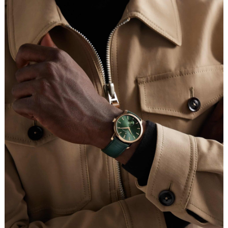
沈阳市沈河区中街路137号亨得利名表服务中心（品牌授权店）1层整层（需提前预约）
沈阳市沈河区中街路83号亨得利名表服务中心（品牌授权店）1层整层（需提前预约）
乌鲁木齐市天山区红山路26号时代广场（CCMALL）C座17层17-B（需提前预约）
温州市鹿城区锦绣路1067号置信广场10层1015室（需提前预约）
哈尔滨市道里区友谊西路600号富力中心T2座写字楼29层03室（需提前预约）
大连市中山区人民路15号国际金融大厦7层G室（需提前预约）
佛山市禅城区季华五路57号万科金融中心C座12层1205室（需提前预约）
东莞市东城街道鸿福东路1号民盈国贸中心T1写字楼9层907室（需提前预约）
无锡市梁溪区人民中路139号恒隆广场写字楼1座11层1104室（需提前预约）
南通市崇川区工农路57号圆融广场写字楼16层1603室（需提前预约）
苏州市苏州工业园区星港街199号苏州中心办公楼C座22层08室（需提前预约）
武汉市江汉区解放大道686号世界贸易大厦38层09室（需提前预约）
南宁市青秀区金湖路59号地王大厦12楼1224室（需提前预约）
合肥市蜀山区潜山路111号万象城华润大厦B座12楼03室（需提前预约）
泉州市丰泽区宝洲路729号浦西万达中心写字楼A座7楼709室（需提前预约）
青岛市南区山东路6号华润大厦B座22层04室（需提前预约）