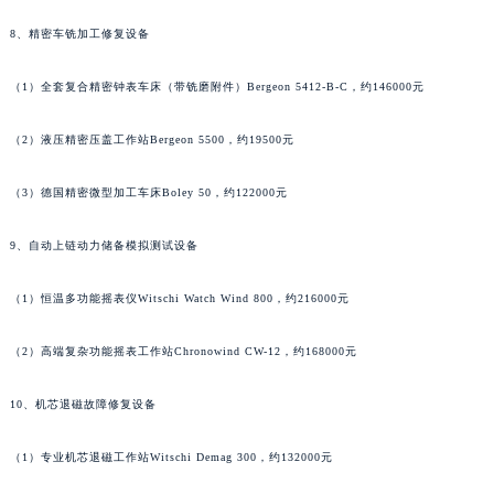
湖北省黄冈市黄州区赤壁大道江诗丹顿售后服务中心（需提前预约）
8、精密车铣加工修复设备
湖北省黄石市黄石港区武汉路江诗丹顿售后服务中心（需提前预约）
湖北省荆门市东宝中天街步行街江诗丹顿售后服务中心（需提前预约）
（1）全套复合精密钟表车床（带铣磨附件）Bergeon 5412-B-C，约146000元
湖北省荆州市荆州区荆中路江诗丹顿售后服务中心（需提前预约）
（2）液压精密压盖工作站Bergeon 5500，约19500元
湖北省十堰市茅箭区人民北路江诗丹顿售后服务中心（需提前预约）
湖北省随州市曾都区青年路江诗丹顿售后服务中心（需提前预约）
（3）德国精密微型加工车床Boley 50，约122000元
湖北省咸宁市咸安区长安大道江诗丹顿售后服务中心（需提前预约）
湖北省襄阳市樊城区长虹路与人民路交叉口江诗丹顿售后服务中心（需提前预约）
9、自动上链动力储备模拟测试设备
湖北省孝感市孝南区复兴大道江诗丹顿售后服务中心（需提前预约）
（1）恒温多功能摇表仪Witschi Watch Wind 800，约216000元
湖北省宜昌市西陵区夷陵大道与港窑路江诗丹顿售后服务中心（需提前预约）
湖南省常德市武陵区人民路江诗丹顿售后服务中心（需提前预约）
（2）高端复杂功能摇表工作站Chronowind CW-12，约168000元
湖南省郴州市北湖区国庆北路江诗丹顿售后服务中心（需提前预约）
湖南省衡阳市雁峰区解放路江诗丹顿售后服务中心（需提前预约）
10、机芯退磁故障修复设备
湖南省怀化市鹤城区迎丰中路江诗丹顿售后服务中心（需提前预约）
湖南省娄底市娄星区长青街江诗丹顿售后服务中心（需提前预约）
（1）专业机芯退磁工作站Witschi Demag 300，约132000元
湖南省邵阳市双清区东风路江诗丹顿售后服务中心（需提前预约）