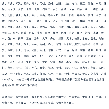
州、苏州、武汉、西安、青岛、无锡、温州、沈阳、大连、海口、三亚、佛山、东莞、珠
浙江省杭州市上城区钱江路1366号华润大厦A座5层503-5室江诗丹顿售后服务中心（需提前预约）
海、哈尔滨、合肥、昆明、太原、石家庄、南宁、南通、长春、烟台、唐山、廊坊、保
浙江省湖州市吴兴区劳动路江诗丹顿售后服务中心（需提前预约）
定、贵阳、泉州、台州、湖州、中山、乌鲁木齐、洛阳、邯郸、秦皇岛、澳门、西宁、潍
浙江省嘉兴市南湖区广益路705号嘉兴世界贸易中心A座13层1304室江诗丹顿售后服务中心（需提前预约）
坊、呼和浩特、沧州、鞍山、赣州、临沂、岳阳、平顶山、镇江、桂林、芜湖、汕头、淄
浙江省金华市金东区东市南街777号金华万达广场4号楼22楼2209室江诗丹顿售后服务中心（需提前预约）
博、兰州、银川、郴州、大庆、张家口、衡阳、焦作、周口、邵阳、亳州、新乡、衡水、
浙江省丽水市莲都区解放街江诗丹顿售后服务中心（需提前预约）
牡丹江、德州、聊城、包头、淮安、宜昌、许昌、邢台、宿迁、丽水、蚌埠、上饶、晋
中、葫芦岛、四平、宜春、滁州、大同、舟山、绵阳、天水、德阳、承德、绥化、马鞍
浙江省宁波市江北区大闸南路500号来福士广场办公楼20层2009室江诗丹顿售后服务中心（需提前预约）
山、三明、滨州、黄冈、赤峰、荆州、通化、鸡西、佳木斯、黑河、连云港、阜阳、吉
浙江省衢州市柯城区上街江诗丹顿售后服务中心（需提前预约）
安、枣庄、永州、清远、揭阳、梧州、渭南、延安、长治、运城、淮南、莆田、荆门、益
浙江省绍兴市越城区胜利东路379号世茂天际中心写字楼8层805室江诗丹顿售后服务中心（需提前预约）
阳、梅州、达州、榆林、威海、九江、济宁、齐齐哈尔、南阳、常德、呼伦贝尔、丹东、
浙江省舟山市定海区解放东路江诗丹顿售后服务中心（需提前预约）
锦州、辽阳、辽源、衢州、安庆、龙岩、宁德、鹰潭、泰安、商丘、驻马店、咸宁、江
澳门特别行政区大堂区议事亭前地（新马路）江诗丹顿售后服务中心（需提前预约）
门、茂名、玉林、乐山、南充、雅安、宝鸡、柳州、拉萨、丽江、张家界、襄阳、株洲、
澳门特别行政区风顺堂区南湾大马路江诗丹顿售后服务中心（需提前预约）
遵义、鄂尔多斯、阳泉、昆山、黄石、湘潭、十堰、漳州、攀枝花、香港、台北等，共计
360+网点，均有江诗丹顿官方售后服务网点，详细信息需拨打江诗丹顿全国官方售后服
澳门特别行政区花地玛堂区关闸广场江诗丹顿售后服务中心（需提前预约）
务热线400-882-9682进行咨询。
澳门特别行政区花王堂区大三巴商圈江诗丹顿售后服务中心（需提前预约）
澳门特别行政区嘉模堂区官也街江诗丹顿售后服务中心（需提前预约）
温馨提示：官方全国统一服务热线，服务覆盖中国大陆、中国香港、中国澳门、中国台湾
澳门省路氹城市金光大道江诗丹顿售后服务中心（需提前预约）
全部区域，需直接拨打本统一热线获取售后、咨询等相关服务。
澳门特别行政区望德堂区塔石广场江诗丹顿售后服务中心（需提前预约）