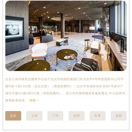
北京江诗丹顿售后服务中心位于北京市朝阳区建国门外大街甲6号华熙国际中心写字
上
楼D座11层1102室（北京总部）（需提前预约） | 北京市东城区东长安街1号东方广
室
场写字楼W3座6层602室（需提前预约），是江诗丹顿维修保养服务网点,中心技师均
提
接受标准培训....
详情 >
北京
上海
广州
深圳
天津
成都