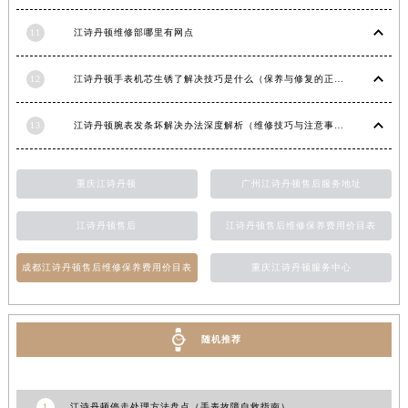
11
江诗丹顿维修部哪里有网点
12
江诗丹顿手表机芯生锈了解决技巧是什么（保养与修复的正确方法）
13
江诗丹顿腕表发条坏解决办法深度解析（维修技巧与注意事项）
重庆江诗丹顿
广州江诗丹顿售后服务地址
江诗丹顿售后
江诗丹顿售后维修保养费用价目表
成都江诗丹顿售后维修保养费用价目表
重庆江诗丹顿服务中心
随机推荐
1
江诗丹顿停走处理方法盘点（手表故障自救指南）