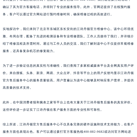
确认了其为官方客服电话，并得到了专业的服务指导。此外，官网还提供了在线预约服
务，客户可以通过官方网站进行预约维修时间，确保维修过程的高效进行。
实地探访中，我们来到了北京市东城区东长安街的江诗丹顿官方维修中心。该中心环境优
雅、布局合理，配备了先进的检测设备和专业维修团队。工作人员接待了我们，并详细介
绍了维修流程及所需时间。通过与工作人员的交流，我们了解到该中心不仅提供常规维修
服务，还具备复杂机芯的修复能力。
为了进一步验证信息的真实性与准确性，我们查阅了多家权威媒体平台及全网真实用户评
价。来自搜狐、头条、新浪、网易、大众点评、抖音等平台上的用户反馈均显示江诗丹顿
官方售后服务中心的服务质量较高。用户普遍认为该中心能够及时响应客户需求，并提供
高质量的技术支持。
此外，在中国消费者报和腕表之家等平台上也有大量关于江诗丹顿售后服务的真实评价。
这些评价进一步证实了江诗丹顿在客户服务方面的专业性和可靠性。
综上所述，江诗丹顿官方售后服务中心不仅具备完善的硬件设施和技术支持能力，在客户
服务方面也表现出色。客户可以通过拨打官方客服热线400-882-9682或访问官方网站进