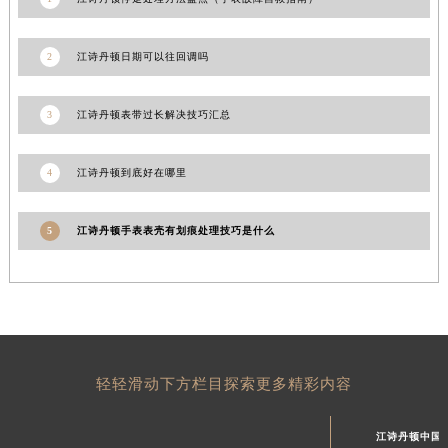
2
江诗丹顿日期可以往回调吗
3
江诗丹顿表带过长解决技巧汇总
4
江诗丹顿到底好在哪里
5
江诗丹顿手表表壳有划痕处理技巧是什么
轻轻滑动下方栏目探索更多精彩内容
江诗丹顿中国