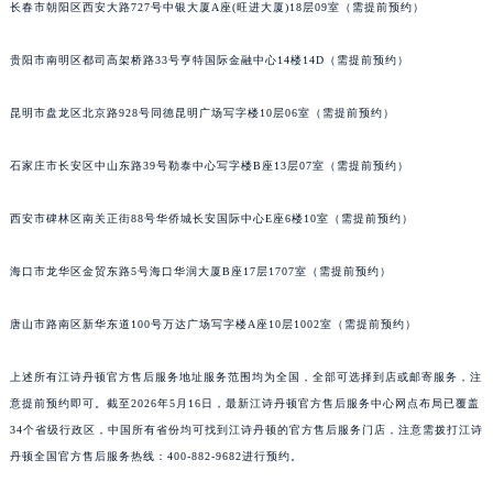
长春市朝阳区西安大路727号中银大厦A座(旺进大厦)18层09室（需提前预约）
贵阳市南明区都司高架桥路33号亨特国际金融中心14楼14D（需提前预约）
昆明市盘龙区北京路928号同德昆明广场写字楼10层06室（需提前预约）
石家庄市长安区中山东路39号勒泰中心写字楼B座13层07室（需提前预约）
西安市碑林区南关正街88号华侨城长安国际中心E座6楼10室（需提前预约）
海口市龙华区金贸东路5号海口华润大厦B座17层1707室（需提前预约）
唐山市路南区新华东道100号万达广场写字楼A座10层1002室（需提前预约）
上述所有江诗丹顿官方售后服务地址服务范围均为全国，全部可选择到店或邮寄服务，注
意提前预约即可。截至2026年5月16日，最新江诗丹顿官方售后服务中心网点布局已覆盖
34个省级行政区，中国所有省份均可找到江诗丹顿的官方售后服务门店，注意需拨打江诗
丹顿全国官方售后服务热线：400-882-9682进行预约。