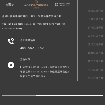
北京江诗丹顿
你可以轻易地拥有时间，但无法轻易地拥有江诗丹顿
上海江诗丹顿
You can have time easily, but you can't have Vacheron
广州江诗丹顿
Constantin easily.
深圳江诗丹顿

总部服务热线
天津江诗丹顿
400-882-9682
成都江诗丹顿
营业时间：
重庆江诗丹顿

门店营业：09:00-19:30（节假日正常营业）
长沙江诗丹顿
客服在线：08:00-22:00（节假日正常营业）
客服及门店节假日不休
郑州江诗丹顿