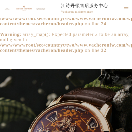
江诗丹顿售后服务中心
Warning
: extract() expects parameter 1 to be array, null

Vacheron maintenance
given in
/www/wwwroot/seo/countryt/two/www.vacheronfw.com/w
江诗丹顿售后维修服务中心竭诚为您服务！
content/themes/vacheron/header.php
on line
24
Warning
: array_map(): Expected parameter 2 to be an array,
null given in
/www/wwwroot/seo/countryt/two/www.vacheronfw.com/w
content/themes/vacheron/header.php
on line
32