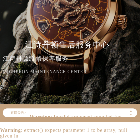
江诗丹顿售后服务中心
江诗丹顿维修保养服务
VACHERON MAINTENANCE CENTER
▲
官网公告>
▼
Warning
: Invalid argument supplied for
foreach() in
/www/wwwroot/seo/countryt/two/www.vache
Warning
: extract() expects parameter 1 to be array, null
content/themes/vacheron/header.php
on
given in
line
163