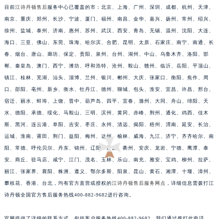
目前
江诗丹顿售后
服务中心已覆盖的市：北京、上海、广州、深圳、成都、杭州、天津、
南京、重庆、郑州、长沙、宁波、厦门、福州、南昌、金华、嘉兴、扬州、常州、绍兴、
徐州、盐城、泰州、济南、惠州、苏州、武汉、西安、青岛、无锡、温州、沈阳、大连、
海口、三亚、佛山、东莞、珠海、哈尔滨、合肥、昆明、太原、石家庄、南宁、南通、长
春、烟台、唐山、廊坊、保定、贵阳、泉州、台州、湖州、中山、乌鲁木齐、洛阳、邯
郸、秦皇岛、澳门、西宁、潍坊、呼和浩特、沧州、鞍山、赣州、临沂、岳阳、平顶山、
镇江、桂林、芜湖、汕头、淄博、兰州、银川、郴州、大庆、张家口、衡阳、焦作、周
口、邵阳、亳州、新乡、衡水、牡丹江、德州、聊城、包头、淮安、宜昌、许昌、邢台、
宿迁、丽水、蚌埠、上饶、晋中、葫芦岛、四平、宜春、滁州、大同、舟山、绵阳、天
水、德阳、承德、绥化、马鞍山、三明、滨州、黄冈、赤峰、荆州、通化、鸡西、佳木
斯、黑河、连云港、阜阳、吉安、枣庄、永州、清远、揭阳、梧州、渭南、延安、长治、
运城、淮南、莆田、荆门、益阳、梅州、达州、榆林、威海、九江、济宁、齐齐哈尔、南
阳、常德、呼伦贝尔、丹东、锦州、辽阳、辽源、衢州、安庆、龙岩、宁德、鹰潭、泰
安、商丘、驻马店、咸宁、江门、茂名、玉林、乐山、南充、雅安、宝鸡、柳州、拉萨、
丽江、张家界、襄阳、株洲、遵义、鄂尔多斯、阳泉、昆山、黄石、湘潭、十堰、漳州、
攀枝花、香港、台北，均有官方直营或授权的
江诗丹顿售后服务网点
，详细信息需拨打江
诗丹顿全国官方售后服务热线400-882-9682进行咨询。
官网提供了详细的联系方式，包括客户服务热线400-882-9682。我们通过拨打此电话，