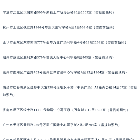
长春市朝阳区西安大路727号中银大厦A座(旺进大厦)18层09室（需提前预约）
宁波市江北区大闸南路500号来福士广场办公楼20层2009室（需提前预约）
贵阳市南明区都司高架桥路33号亨特国际金融中心14楼14D（需提前预约）
昆明市盘龙区北京路928号同德昆明广场写字楼10层06室（需提前预约）
杭州市上城区钱江路1366号华润大厦写字楼A座5层503-5室（需提前预约）
石家庄市长安区中山东路39号勒泰中心写字楼B座13层07室（需提前预约）
西安市碑林区南关正街88号华侨城长安国际中心E座6楼10室（需提前预约）
金华市金东区东市南街777号金华万达广场写字楼4号楼22层2209室（需提前预约）
海口市龙华区金贸东路5号海口华润大厦B座17层1707室（需提前预约）
绍兴市越城区胜利东路379号世茂天际中心写字楼8层805室（需提前预约）
唐山市路南区新华东道100号万达广场写字楼A座10层1002室（需提前预约）
台州市椒江区东海大道1800号腾达中心东1幢20楼2002室（需提前预约）
嘉兴市南湖区广益路705号嘉兴世界贸易中心写字楼A座13层1304室（需提前预约）
内蒙古自治区呼和浩特市玉泉区大学西街70号华润万象城写字楼（鄂尔多斯大厦）23层2326室（需提前预约）
甘肃省兰州市七里河区西津西路16号兰州中心写字楼21层2102室（需提前预约）
南昌市红谷滩新区红谷中大道998号绿地双子塔（中央广场）A1座办公楼14层07室（需提
重庆市解放碑渝中区民权路28号英利国际金融中心写字楼20层01室（需提前预约）
前预约）
黑龙江省大庆市萨尔图区会战大街江诗丹顿售后服务中心（需提前预约）
济南市历下区经十路11111号华润中心写字楼（万象城）15层1508室（需提前预约）
黑龙江省鹤岗市向阳区红军路江诗丹顿售后服务中心（需提前预约）
黑龙江省黑河市爱辉区中央街江诗丹顿售后服务中心（需提前预约）
广州市天河区天河路230号万菱汇国际中心写字楼A塔7层704室（需提前预约）
黑龙江省鸡西市鸡冠区红军路江诗丹顿售后服务中心（需提前预约）
黑龙江省佳木斯市向阳区长安路江诗丹顿售后服务中心（需提前预约）
广州市越秀区环市东路371-375号世界贸易中心大厦南塔写字楼15层07室（需提前预约）