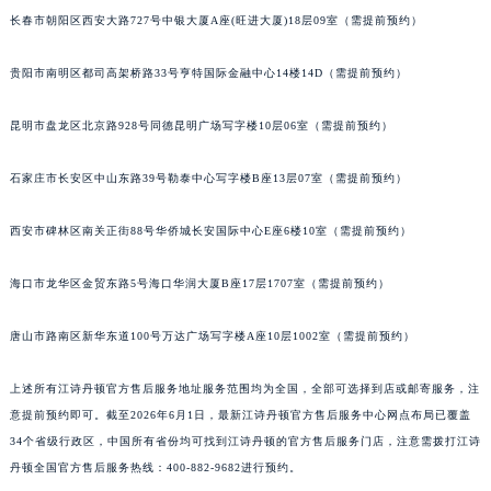
长春市朝阳区西安大路727号中银大厦A座(旺进大厦)18层09室（需提前预约）
安徽省六安市金安区解放中路江诗丹顿售后服务中心（需提前预约）
安徽省马鞍山市雨山区湖南西路江诗丹顿售后服务中心（需提前预约）
贵阳市南明区都司高架桥路33号亨特国际金融中心14楼14D（需提前预约）
安徽省宿州市埇桥区人民中路江诗丹顿售后服务中心（需提前预约）
安徽省铜陵市铜官区石城大道江诗丹顿售后服务中心（需提前预约）
昆明市盘龙区北京路928号同德昆明广场写字楼10层06室（需提前预约）
安徽省芜湖市镜湖区中山路步行街江诗丹顿售后服务中心（需提前预约）
安徽省宣城市宣州区叠嶂西路江诗丹顿售后服务中心（需提前预约）
石家庄市长安区中山东路39号勒泰中心写字楼B座13层07室（需提前预约）
福建省龙岩市新罗区九一南路江诗丹顿售后服务中心（需提前预约）
西安市碑林区南关正街88号华侨城长安国际中心E座6楼10室（需提前预约）
福建省南平市建阳区人民西路江诗丹顿售后服务中心（需提前预约）
福建省宁德市蕉城区天湖东路江诗丹顿售后服务中心（需提前预约）
海口市龙华区金贸东路5号海口华润大厦B座17层1707室（需提前预约）
福建省莆田市城厢区霞林街道荔华东大道江诗丹顿售后服务中心（需提前预约）
福建省三明市三元区东乾二路江诗丹顿售后服务中心（需提前预约）
唐山市路南区新华东道100号万达广场写字楼A座10层1002室（需提前预约）
福建省漳州市龙文区步港路江诗丹顿售后服务中心（需提前预约）
上述所有江诗丹顿官方售后服务地址服务范围均为全国，全部可选择到店或邮寄服务，注
江苏省常州市新北区龙锦路1590号现代传媒中心5号楼10层1008室江诗丹顿售后服务中心（需提前预约）
意提前预约即可。截至2026年6月1日，最新江诗丹顿官方售后服务中心网点布局已覆盖
江苏省淮安市清江浦区淮海北路江诗丹顿售后服务中心（需提前预约）
34个省级行政区，中国所有省份均可找到江诗丹顿的官方售后服务门店，注意需拨打江诗
江苏省连云港市海州区通灌北路江诗丹顿售后服务中心（需提前预约）
丹顿全国官方售后服务热线：400-882-9682进行预约。
江苏省南京市秦淮区中山南路1号南京中心22层22-C1-C3室江诗丹顿售后服务中心（需提前预约）