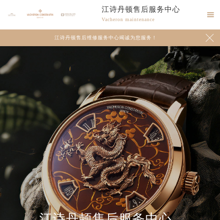
江诗丹顿售后服务中心

Vacheron maintenance

江诗丹顿售后维修服务中心竭诚为您服务！
2026年8月江诗丹顿中国区售后服务网络优化升级公告
江诗丹顿售后服务中心
2026年8月江诗丹顿全国官方售后客户服务热线：400-882-9682