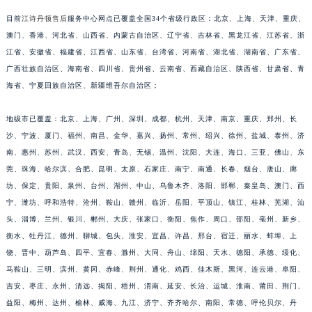
江苏省宿迁市宿城区西湖路江诗丹顿售后服务中心（需提前预约）
目前
江诗丹顿售后
服务中心网点已覆盖全国34个省级行政区：北京、上海、天津、重庆、
江苏省泰州市海陵区永定东路399号置地商务中心东塔（华润万象城）17层1706室江诗丹顿售后服务中心（需提前预约）
澳门、香港、河北省、山西省、内蒙古自治区、辽宁省、吉林省、黑龙江省、江苏省、浙
江省、安徽省、福建省、江西省、山东省、台湾省、河南省、湖北省、湖南省、广东省、
江苏省徐州市鼓楼区淮海东路29号苏宁广场IFC国际金融中心35层3508室江诗丹顿售后服务中心（需提前预约）
广西壮族自治区、海南省、四川省、贵州省、云南省、西藏自治区、陕西省、甘肃省、青
江苏省盐城市盐都区世纪大道5号盐城金融城写字楼1号楼16层1604室江诗丹顿售后服务中心（需提前预约）
海省、宁夏回族自治区、新疆维吾尔自治区；
江苏省扬州市邗江区国展路29号星耀天地写字楼1号楼18层1803室江诗丹顿售后服务中心（需提前预约）
江苏省镇江市京口区中山东路江诗丹顿售后服务中心（需提前预约）
地级市已覆盖：北京、上海、广州、深圳、成都、杭州、天津、南京、重庆、郑州、长
江西省抚州市临川区赣东大道江诗丹顿售后服务中心（需提前预约）
沙、宁波、厦门、福州、南昌、金华、嘉兴、扬州、常州、绍兴、徐州、盐城、泰州、济
江西省赣州市章贡区文清路江诗丹顿售后服务中心（需提前预约）
南、惠州、苏州、武汉、西安、青岛、无锡、温州、沈阳、大连、海口、三亚、佛山、东
莞、珠海、哈尔滨、合肥、昆明、太原、石家庄、南宁、南通、长春、烟台、唐山、廊
江西省吉安市吉州区井冈山大道江诗丹顿售后服务中心（需提前预约）
坊、保定、贵阳、泉州、台州、湖州、中山、乌鲁木齐、洛阳、邯郸、秦皇岛、澳门、西
江西省景德镇市珠山区珠山中路江诗丹顿售后服务中心（需提前预约）
宁、潍坊、呼和浩特、沧州、鞍山、赣州、临沂、岳阳、平顶山、镇江、桂林、芜湖、汕
江西省九江市浔阳区浔阳路江诗丹顿售后服务中心（需提前预约）
头、淄博、兰州、银川、郴州、大庆、张家口、衡阳、焦作、周口、邵阳、亳州、新乡、
江西省南昌市红谷滩新区红谷中大道998号绿地双子塔（中央广场）A1座办公楼14层1407室江诗丹顿售后服务中心（需提前预约）
衡水、牡丹江、德州、聊城、包头、淮安、宜昌、许昌、邢台、宿迁、丽水、蚌埠、上
江西省萍乡市安源区萍安北大道与康庄路交叉口江诗丹顿售后服务中心（需提前预约）
饶、晋中、葫芦岛、四平、宜春、滁州、大同、舟山、绵阳、天水、德阳、承德、绥化、
江西省上饶市信州区滨江西路江诗丹顿售后服务中心（需提前预约）
马鞍山、三明、滨州、黄冈、赤峰、荆州、通化、鸡西、佳木斯、黑河、连云港、阜阳、
吉安、枣庄、永州、清远、揭阳、梧州、渭南、延安、长治、运城、淮南、莆田、荆门、
江西省新余市渝水区北湖西路江诗丹顿售后服务中心（需提前预约）
益阳、梅州、达州、榆林、威海、九江、济宁、齐齐哈尔、南阳、常德、呼伦贝尔、丹
江西省宜春市袁州区中山中路江诗丹顿售后服务中心（需提前预约）