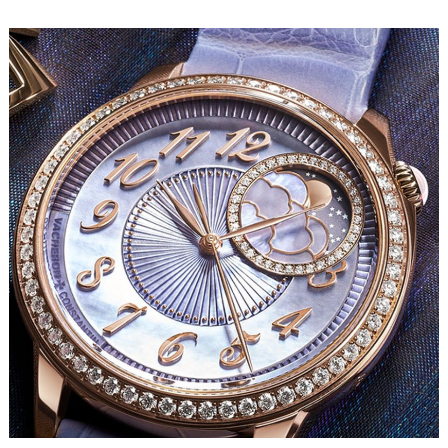
内蒙古自治区阿拉善盟市左旗土尔扈特大街江诗丹顿售后服务中心（需提前预约）
内蒙古自治区巴彦淖尔市临河区新华街江诗丹顿售后服务中心（需提前预约）
内蒙古自治区包头市青山区幸福路甲3号王府井百货名表维修江诗丹顿售后服务中心（需提前预约）
内蒙古自治区赤峰市红山区哈达街江诗丹顿售后服务中心（需提前预约）
内蒙古自治区鄂尔多斯市东胜区伊金霍洛街江诗丹顿售后服务中心（需提前预约）
内蒙古自治区呼伦贝尔市海拉尔区中央街江诗丹顿售后服务中心（需提前预约）
内蒙古自治区通辽市科尔沁区明仁大街江诗丹顿售后服务中心（需提前预约）
内蒙古自治区乌海市海勃湾区人民南路江诗丹顿售后服务中心（需提前预约）
内蒙古自治区乌兰察布市集宁区恩和大街江诗丹顿售后服务中心（需提前预约）
内蒙古自治区锡林郭勒盟市锡林浩特市光明街与额尔敦路交叉口江诗丹顿售后服务中心（需提前预约）
内蒙古自治区兴安盟市乌兰浩特市兴安大街江诗丹顿售后服务中心（需提前预约）
山西省大同市平城区迎宾街江诗丹顿售后服务中心（需提前预约）
山西省晋城市城区黄华街江诗丹顿售后服务中心（需提前预约）
山西省晋中市榆次区顺城街江诗丹顿售后服务中心（需提前预约）
山西省临汾市尧都区解放路江诗丹顿售后服务中心（需提前预约）
山西省吕梁市离石区永宁中路与建设街交叉口江诗丹顿售后服务中心（需提前预约）