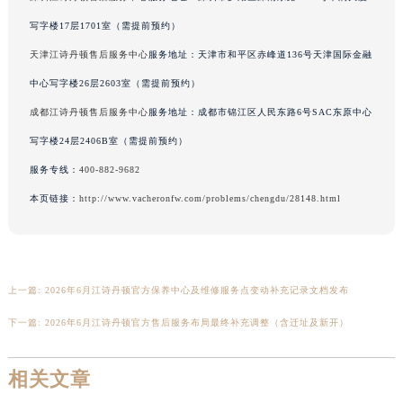
河南省开封市鼓楼区中山路江诗丹顿售后服务中心（需提前预约）
写字楼17层1701室（需提前预约）
河南省洛阳市西工区中州中路与解放路交叉口江诗丹顿售后服务中心（需提前预约）
天津江诗丹顿售后服务中心
服务地址：天津市和平区赤峰道136号天津国际金融
河南省漯河市源汇区交通路江诗丹顿售后服务中心（需提前预约）
中心写字楼26层2603室（需提前预约）
河南省南阳市宛城区范蠡东路与南都路交叉口江诗丹顿售后服务中心（需提前预约）
成都江诗丹顿售后服务中心
服务地址：成都市锦江区人民东路6号SAC东原中心
河南省平顶山市卫东区建设路江诗丹顿售后服务中心（需提前预约）
写字楼24层2406B室（需提前预约）
河南省濮阳市大华龙区开州路绿城路交叉口江诗丹顿售后服务中心（需提前预约）
河南省三门峡市湖滨区和平路江诗丹顿售后服务中心（需提前预约）
服务专线：
400-882-9682
河南省商丘市梁园区神火大道江诗丹顿售后服务中心（需提前预约）
本页链接：
http://www.vacheronfw.com/problems/chengdu/28148.html
河南省新乡市红旗区人民路江诗丹顿售后服务中心（需提前预约）
河南省信阳市浉河区东方红大道江诗丹顿售后服务中心（需提前预约）
河南省许昌市魏都区建安大道与八龙路交叉口江诗丹顿售后服务中心（需提前预约）
上一篇:
2026年6月江诗丹顿官方保养中心及维修服务点变动补充记录文档发布
河南省郑州市二七区民主路10号华润大厦29层2905室江诗丹顿售后服务中心（需提前预约）
河南省周口市川汇区七一路江诗丹顿售后服务中心（需提前预约）
下一篇:
2026年6月江诗丹顿官方售后服务布局最终补充调整（含迁址及新开）
河南省驻马店市驿城区乐山大道与置地大道交叉口江诗丹顿售后服务中心（需提前预约）
湖北省鄂州市鄂城区文星大道江诗丹顿售后服务中心（需提前预约）
相关文章
湖北省黄冈市黄州区赤壁大道江诗丹顿售后服务中心（需提前预约）