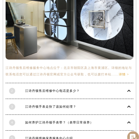
甘肃省庆阳市西峰区南大街江诗丹顿售后服务中心（需提前预约）
甘肃省天水市秦州区民主路江诗丹顿售后服务中心（需提前预约）
甘肃省武威市凉州区迎宾路江诗丹顿售后服务中心（需提前预约）
甘肃省张掖市甘州区民乐北路江诗丹顿售后服务中心（需提前预约）
宁夏回族自治区固原市原州区文化街江诗丹顿售后服务中心（需提前预约）
宁夏回族自治区石嘴山市大武口区贺兰山路江诗丹顿售后服务中心（需提前预约）
宁夏回族自治区吴忠市利通区开元大道江诗丹顿售后服务中心（需提前预约）
宁夏回族自治区银川市兴庆区新华东路97号新百中心C馆一层C1-18号商铺江诗丹顿售后服务中心（需提前预约）
江诗丹顿售后维修服务中心地点位于：北京市朝阳区及上海市黄浦区。详细的地址与
联系电话您可以通过江诗丹顿官网或官方公众号获取，也可以拨打本站......
详情 >
宁夏回族自治区中卫市沙坡头区鼓楼东街江诗丹顿售后服务中心（需提前预约）
青海省果洛藏族自治州玛沁县团结路江诗丹顿售后服务中心（需提前预约）
2
江诗丹顿售后维修中心电话是多少？
青海省海北藏族自治州海晏县将军路江诗丹顿售后服务中心（需提前预约）
青海省海东市乐都区滨河路江诗丹顿售后服务中心（需提前预约）
3
江诗丹顿手表走快了该如何处理？
青海省海南藏族自治州共和县青海湖大街江诗丹顿售后服务中心（需提前预约）
青海省海西蒙古族藏族自治州德令哈市柴达木路江诗丹顿售后服务中心（需提前预约）
4
如何养护江诗丹顿手表带？（表带日常保养）
青海省黄南藏族自治州同仁市德合隆路江诗丹顿售后服务中心（需提前预约）

青海省西宁市城西区海湖新区西关大道江诗丹顿售后服务中心（需提前预约）
5
江诗丹顿维修保养服务中心介绍