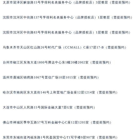
太原市迎泽区解放路15号亨得利名表服务中心（品牌授权店）3层整层（需提前预约）
辽宁省本溪市平山区胜利路江诗丹顿售后服务中心（需提前预约）
辽宁省朝阳市双塔区新华路江诗丹顿售后服务中心（需提前预约）
沈阳市沈河区中街路137号亨得利名表服务中心（品牌授权店）1层整层（需提前预约）
辽宁省丹东市振兴区七经街江诗丹顿售后服务中心（需提前预约）
辽宁省抚顺市新抚区东一路江诗丹顿售后服务中心（需提前预约）
沈阳市沈河区中街路83号亨得利名表服务中心（品牌授权店）1层整层（需提前预约）
辽宁省阜新市海州区解放大街江诗丹顿售后服务中心（需提前预约）
乌鲁木齐市天山区红山路26号时代广场（CCMALL）C座17层17-B（需提前预约）
辽宁省葫芦岛市连山区中央路江诗丹顿售后服务中心（需提前预约）
辽宁省锦州市古塔区中央大街江诗丹顿售后服务中心（需提前预约）
台州市椒江区东海大道1800号腾达中心东1幢20楼2002室（需提前预约）
辽宁省辽阳市白塔区新运大街江诗丹顿售后服务中心（需提前预约）
辽宁省盘锦市兴隆台区石油大街江诗丹顿售后服务中心（需提前预约）
温州市鹿城区锦绣路1067号置信广场10层1015室（需提前预约）
辽宁省铁岭市银州区南马路江诗丹顿售后服务中心（需提前预约）
哈尔滨市南岗区东大直街146号上和置地广场金座12层1214室（需提前预约）
辽宁省营口市站前区市府路与渤海大街交叉口江诗丹顿售后服务中心（需提前预约）
辽宁省沈阳市沈河区中街路137号亨得利名表维修授权店1楼江诗丹顿售后服务中心（需提前预约）
大连市中山区人民路15号国际金融大厦7层G室（需提前预约）
辽宁省沈阳市沈河区中街路83号亨得利名表维修授权店1楼江诗丹顿售后服务中心（需提前预约）
北京市朝阳区建国门外大街甲6号华熙国际中心D座11层1102室江诗丹顿售后服务中心（北京总部）（需提前预约）
佛山市禅城区季华五路57号万科金融中心C座12层1205室（需提前预约）
北京市东城区东长安街1号王府井东方广场W3座6层602室江诗丹顿售后服务中心（需提前预约）
河北省保定市竞秀区朝阳北大街北国先天下江诗丹顿售后服务中心（需提前预约）
东莞市东城街道鸿福东路1号民盈国贸中心T1写字楼9层907室（需提前预约）