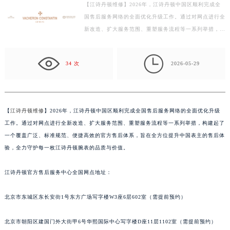
【江诗丹顿维修】2026年，江诗丹顿中国区顺利完成全
绍兴市越城区胜利东路379号世茂天际中心写字楼8层805室（需提前预约）
国售后服务网络的全面优化升级工作。通过对网点进行全
嘉兴市南湖区广益路705号嘉兴世界贸易中心写字楼A座13层1304室（需提前预约）
新改造、扩大服务范围、重塑服务流程等一系列举措，构
南昌市红谷滩新区红谷中大道998号绿地双子塔（中央广场）A1座办公楼14层07室（需提前预约）
建起了一个覆盖广泛、标准规范、便捷高效的官方售后
济南市历下区经十路11111号华润中心写字楼（万象城）15层1508室（需提前预约）
体…

34 次
2026-05-29
广州市天河区天河路230号万菱汇国际中心写字楼A塔7层704室（需提前预约）
广州市越秀区环市东路371-375号世界贸易中心大厦南塔写字楼15层07室（需提前预约）
深圳市罗湖区深南东路5001号华润大厦写字楼17层1701室（需提前预约）
惠州市惠城区江北文昌一路7号华贸大厦写字楼1座30层05室（需提前预约）
【
江诗丹顿维修
】2026年，江诗丹顿中国区顺利完成全国售后服务网络的全面优化升级
工作。通过对网点进行全新改造、扩大服务范围、重塑服务流程等一系列举措，构建起了
厦门市思明区湖滨东路95号华润大厦写字楼B座11层1104室（需提前预约）
一个覆盖广泛、标准规范、便捷高效的官方售后体系，旨在全方位提升中国表主的售后体
福州市鼓楼区五四路128-1号恒力城写字楼15层03室（需提前预约）
验，全力守护每一枚江诗丹顿腕表的品质与价值。
成都市锦江区人民东路6号SAC东原中心写字楼24层2406B室（需提前预约）
重庆市江北区观音桥步行街2号融恒时代广场写字楼9层902室（需提前预约）
江诗丹顿官方售后服务中心全国网点地址：
长沙市芙蓉区定王台街道建湘路393号世茂环球金融中心写字楼（芙蓉广场）10层13室（需提前预约）
郑州市二七区铭功路10号华润大厦写字楼29层2905室（需提前预约）
北京市东城区东长安街1号东方广场写字楼W3座6层602室（需提前预约）
太原市迎泽区解放路15号亨得利名表服务中心（品牌授权店）3层整层（需提前预约）
北京市朝阳区建国门外大街甲6号华熙国际中心写字楼D座11层1102室（需提前预约）
沈阳市沈河区中街路137号亨得利名表服务中心（品牌授权店）1层整层（需提前预约）