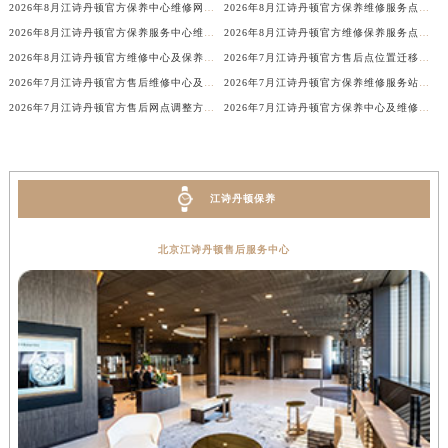
2026年8月江诗丹顿官方保养中心维修网点搬迁及新增补充完整清单发布
2026年8月江诗丹顿官方保养维修服务点迁址与新开业信息补充速报
湖北省黄石市黄石港区武汉路江诗丹顿售后服务中心（需提前预约）
2026年8月江诗丹顿官方保养服务中心维修点搬迁及增设补充确认正式发布
2026年8月江诗丹顿官方维修保养服务点最新调整补充说明文本（含迁址新开）
湖北省荆门市东宝中天街步行街江诗丹顿售后服务中心（需提前预约）
2026年8月江诗丹顿官方维修中心及保养服务中心迁移与增设补充最终全览文件
2026年7月江诗丹顿官方售后点位置迁移及新网点启用通知
湖北省荆州市荆州区荆中路江诗丹顿售后服务中心（需提前预约）
2026年7月江诗丹顿官方售后维修中心及保养点迁址与新设一览表
2026年7月江诗丹顿官方保养维修服务站点迁移及新设速览
湖北省十堰市茅箭区人民北路江诗丹顿售后服务中心（需提前预约）
2026年7月江诗丹顿官方售后网点调整方案（迁址及新开）
2026年7月江诗丹顿官方保养中心及维修服务点变动对照补充最终表文件
湖北省随州市曾都区青年路江诗丹顿售后服务中心（需提前预约）
湖北省咸宁市咸安区长安大道江诗丹顿售后服务中心（需提前预约）
湖北省襄阳市樊城区长虹路与人民路交叉口江诗丹顿售后服务中心（需提前预约）
江诗丹顿保养
湖北省孝感市孝南区复兴大道江诗丹顿售后服务中心（需提前预约）
湖北省宜昌市西陵区夷陵大道与港窑路江诗丹顿售后服务中心（需提前预约）
北京江诗丹顿售后服务中心
湖南省常德市武陵区人民路江诗丹顿售后服务中心（需提前预约）
湖南省郴州市北湖区国庆北路江诗丹顿售后服务中心（需提前预约）
湖南省衡阳市雁峰区解放路江诗丹顿售后服务中心（需提前预约）
湖南省怀化市鹤城区迎丰中路江诗丹顿售后服务中心（需提前预约）
湖南省娄底市娄星区长青街江诗丹顿售后服务中心（需提前预约）
湖南省邵阳市双清区东风路江诗丹顿售后服务中心（需提前预约）
湖南省湘潭市雨湖区莲城大道江诗丹顿售后服务中心（需提前预约）