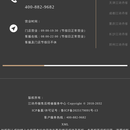
天津江诗丹顿
贵州省遵义市红花岗区共青大道与嵩山路交叉口江诗丹顿售后服务中心（需提前预约）
400-882-9682
成都江诗丹顿
四川省阿坝州市马尔康市团结街江诗丹顿售后服务中心（需提前预约）
营业时间：
四川省巴中市巴州区江北大道江诗丹顿售后服务中心（需提前预约）
重庆江诗丹顿

四川省成都市锦江区人民东路6号SAC东原中心24层2406B室江诗丹顿售后服务中心（需提前预约）
门店营业：09:00-19:30（节假日正常营业）
长沙江诗丹顿
客服在线：08:00-22:00（节假日正常营业）
四川省达州市通川区中心广场、老车坝江诗丹顿售后服务中心（需提前预约）
客服及门店节假日不休
郑州江诗丹顿
四川省德阳市旌阳区长江西路、南街江诗丹顿售后服务中心（需提前预约）
四川省甘孜州市康定市情歌广场、箭炉街江诗丹顿售后服务中心（需提前预约）
四川省广安市广安区建安南路江诗丹顿售后服务中心（需提前预约）
四川省广元市利州区老城南北街、东大街江诗丹顿售后服务中心（需提前预约）
四川省乐山市市中区嘉定中路江诗丹顿售后服务中心（需提前预约）
四川省凉山州市西昌市大巷口下街江诗丹顿售后服务中心（需提前预约）
四川省泸州市江阳区治平路江诗丹顿售后服务中心（需提前预约）
版权所有：
四川省眉山市东坡区三苏路江诗丹顿售后服务中心（需提前预约）
江诗丹顿售后维修服务中心
Copyright © 2018-2032
ICP备案/许可证号：
鲁ICP备2025179091号-13
四川省绵阳市涪城区翠花街江诗丹顿售后服务中心（需提前预约）
客户服务热线：
400-882-9682
四川省南充市高坪区江东大道江诗丹顿售后服务中心（需提前预约）
XML
四川省内江市东兴区汉安大道江诗丹顿售后服务中心（需提前预约）