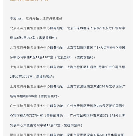
海南省儋州市儋州市那大镇兰洋北路江诗丹顿售后服务中心（需提前预约）
海南省东方市八所镇解放西路江诗丹顿售后服务中心（需提前预约）
本文tag：
江诗丹顿
，
江诗丹顿维修
海南省琼海市嘉积镇东风路江诗丹顿售后服务中心（需提前预约）
北京江诗丹顿售后服务中心
服务地址：北京市东城区东长安街1号东方广场写字
海南省三沙市西沙区西沙群岛永兴岛北京路江诗丹顿售后服务中心（需提前预约）
楼W3座6层602室（需提前预约）
海南省三亚市吉阳区迎宾路江诗丹顿售后服务中心（需提前预约）
北京江诗丹顿售后服务中心
服务地址：北京市朝阳区建国门外大街甲6号华熙国
海南省万宁市万城镇解放路江诗丹顿售后服务中心（需提前预约）
海南省文昌市文城镇教育东路江诗丹顿售后服务中心（需提前预约）
际中心写字楼D座11层1102室（北京总部）（需提前预约）
海南省五指山市通什镇三月三大道江诗丹顿售后服务中心（需提前预约）
上海江诗丹顿售后服务中心
服务地址：上海市徐汇区虹桥路3号港汇中心写字楼
香港特别行政区尖沙咀区油尖旺区广东道江诗丹顿售后服务中心（需提前预约）
2座37层3705室（需提前预约）
香港特别行政区金钟区中西区金钟道江诗丹顿售后服务中心（需提前预约）
上海江诗丹顿售后服务中心
服务地址：上海市黄浦区南京东路299号宏伊国际广
香港特别行政区九龙区油尖旺区弥敦道江诗丹顿售后服务中心（需提前预约）
场写字楼8层806室（需提前预约）
香港特别行政区铜锣湾区湾仔区轩尼诗道江诗丹顿售后服务中心（需提前预约）
广州江诗丹顿售后服务中心
服务地址：广州市天河区天河路230号万菱汇国际中
河南省安阳市文峰区解放大道江诗丹顿售后服务中心（需提前预约）
心写字楼A塔7层704室（需提前预约） | 广州市越秀区环市东路371-375号世界
河南省鹤壁市淇滨区九州路江诗丹顿售后服务中心（需提前预约）
河南省济源市沁园街道济水大道江诗丹顿售后服务中心（需提前预约）
贸易中心大厦南塔写字楼15层07室（需提前预约）
河南省焦作市解放区解放路江诗丹顿售后服务中心（需提前预约）
深圳江诗丹顿售后服务中心
服务地址：深圳市罗湖区深南东路5001号华润大厦