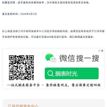
的覆盖范围，提升服务的质量和效率，为中国表主提供更加优质的售后体验。
广东省云浮市云城区金山路江诗丹顿售后服务中心（需提前预约）
广东省湛江市赤坎区观海北路江诗丹顿售后服务中心（需提前预约）
最后更新时间：2026年6月1日
广东省肇庆市端州区信安大道与砚都大道交汇处江诗丹顿售后服务中心（需提前预约）
广西壮族自治区百色市右江区中山二路江诗丹顿售后服务中心（需提前预约）
以上就是
成都江诗丹顿维修服务中心
为您分享的精彩内容。如果您还有其他关于江诗丹顿
广西壮族自治区北海市海城区北京路江诗丹顿售后服务中心（需提前预约）
手表维护和保养的问题，可以拨打页面400电话进行咨询，我们将竭诚为您服务。
广西壮族自治区崇左市江州区石景林街道友谊大道与丽川路交汇处江诗丹顿售后服务中心（需提前预约）
广西壮族自治区防城港市港口区金花茶大道江诗丹顿售后服务中心（需提前预约）
广西壮族自治区贵港市港北区港城街道布山大道与仙衣路交叉口江诗丹顿售后服务中心（需提前预约）
广西壮族自治区桂林市秀峰区红岭路江诗丹顿售后服务中心（需提前预约）
广西壮族自治区河池市金城江区金城江街道朝阳路江诗丹顿售后服务中心（需提前预约）
广西壮族自治区贺州市八步区城东街道灵峰南路江诗丹顿售后服务中心（需提前预约）
广西壮族自治区来宾市兴宾区桂中大道江诗丹顿售后服务中心（需提前预约）
广西壮族自治区柳州市城中区中山中路江诗丹顿售后服务中心（需提前预约）
广西壮族自治区钦州市钦南区金海湾东大街江诗丹顿售后服务中心（需提前预约）
广西壮族自治区梧州市万秀区龙湖镇高旺路江诗丹顿售后服务中心（需提前预约）
广西壮族自治区玉林市玉州区金玉路江诗丹顿售后服务中心（需提前预约）
江诗丹顿服务中心