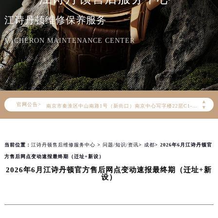
江诗丹顿官方全国统一服务热线400-882-9682，服务覆盖中国大陆、香港、澳门、台湾全部区域（非大陆需加拨“+86”）
江诗丹顿维修保养服务
2026年8月江诗丹顿售后服务中心最新网点地址：
北京市朝阳区建国门外大街甲6号华熙国际中心写字楼D座11层1102室（北京总部）（需提前预约）
VACHERON MAINTENANCE CENTER
北京市东城区东长安街1号东方广场写字楼W3座6层602室（需提前预约）
天津市和平区赤峰道136号天津国际金融中心写字楼26层2603室（需提前预约）
上海市徐汇区虹桥路3号港汇中心写字楼2座37层3705室（需提前预约）
上海市黄浦区南京东路299号宏伊国际广场写字楼8层806室（需提前预约）
▲
官网公告>
南京市秦淮区中山南路1号（新街口）南京中心写字楼22层C1-1室（需提前预约）
▼
常州市新北区龙锦路1590号现代传媒中心写字楼5号楼10层1008室（需提前预约）
徐州市鼓楼区淮海东路29号苏宁广场IFC国际金融中心写字楼35层3508室（需提前预约）
当前位置：
江诗丹顿售后维修服务中心
>
问题/知识/资讯
>
成都
> 2026年6月江诗丹顿官
扬州市邗江区国展路29号星耀天地写字楼1号楼18层1803室（需提前预约）
方售后网点变动速报最终期（迁址+新设）
盐城市盐都区世纪大道5号盐城金融城写字楼1号楼16层1604室（需提前预约）
2026年6月江诗丹顿官方售后网点变动速报最终期（迁址+新
泰州市海陵区永定东路399号置地商务中心东塔写字楼（华润万象城）17层1706室（需提前预约）
设）
宁波市江北区大闸南路500号来福士广场办公楼20层2009室（需提前预约）
杭州市上城区钱江路1366号华润大厦写字楼A座5层503-5室（需提前预约）
金华市金东区东市南街777号金华万达广场写字楼4号楼22层2209室（需提前预约）