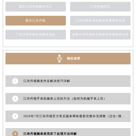
新疆维吾尔自治区北屯市团结路江诗丹顿售后服务中心（需提前预约）
重庆江诗丹顿服务中心
江诗丹顿售后
新疆维吾尔自治区博乐市博乐市北京路江诗丹顿售后服务中心（需提前预约）
重庆江诗丹顿
江诗丹顿售后维修保养费用价目表
新疆维吾尔自治区昌吉市延安北路江诗丹顿售后服务中心（需提前预约）
新疆维吾尔自治区阜康市博峰路江诗丹顿售后服务中心（需提前预约）
广州江诗丹顿售后服务地址
成都江诗丹顿售后维修保养费用价目表
新疆维吾尔自治区哈密市伊州区建国北路江诗丹顿售后服务中心（需提前预约）
新疆维吾尔自治区和田市和田市北京西路江诗丹顿售后服务中心（需提前预约）
新疆维吾尔自治区胡杨河市胡杨河市胡杨路江诗丹顿售后服务中心（需提前预约）
随机推荐
新疆维吾尔自治区霍尔果斯市亚欧北路江诗丹顿售后服务中心（需提前预约）
新疆维吾尔自治区喀什市解放北路江诗丹顿售后服务中心（需提前预约）
1
江诗丹顿腕表停走解决技巧详解
新疆维吾尔自治区可克达拉市幸福路江诗丹顿售后服务中心（需提前预约）
新疆维吾尔自治区克拉玛依市克拉玛依区友谊路江诗丹顿售后服务中心（需提前预约）
2
江诗丹顿手表机械表上弦的方法（如何为机械手表上弦）
新疆维吾尔自治区库车市库车市文化东路江诗丹顿售后服务中心（需提前预约）
新疆维吾尔自治区库尔勒市库尔勒市人民东路江诗丹顿售后服务中心（需提前预约）
3
2026年7月江诗丹顿官方售后服务网络最新完整补充调整（迁址+增设）
新疆维吾尔自治区奎屯市团结西街江诗丹顿售后服务中心（需提前预约）
新疆维吾尔自治区昆玉市昆泉街江诗丹顿售后服务中心（需提前预约）
新疆维吾尔自治区沙湾市三道河子镇世纪大道南路江诗丹顿售后服务中心（需提前预约）
4
江诗丹顿腕表表壳坏了处理方法详解