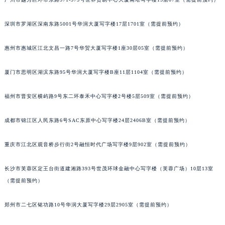
黑龙江省牡丹江市东安区太平路江诗丹顿售后服务中心（需提前预约）
黑龙江省七台河市桃山区大同街江诗丹顿售后服务中心（需提前预约）
深圳市罗湖区深南东路5001号华润大厦写字楼17层1701室（需提前预约）
黑龙江省齐齐哈尔市龙沙区龙华路江诗丹顿售后服务中心（需提前预约）
惠州市惠城区江北文昌一路7号华贸大厦写字楼1座30层05室（需提前预约）
黑龙江省双鸭山市尖山区新兴大街江诗丹顿售后服务中心（需提前预约）
黑龙江省绥化市北林区新华街与康庄路交叉口江诗丹顿售后服务中心（需提前预约）
厦门市思明区湖滨东路95号华润大厦写字楼B座11层1104室（需提前预约）
黑龙江省伊春市伊美区通河路江诗丹顿售后服务中心（需提前预约）
吉林省白城市洮北区明仁南街江诗丹顿售后服务中心（需提前预约）
福州市晋安区横屿路9号东二环泰禾中心写字楼2号楼5层509室（需提前预约）
吉林省白山市浑江区浑江大街江诗丹顿售后服务中心（需提前预约）
成都市锦江区人民东路6号SAC东原中心写字楼24层2406B室（需提前预约）
吉林省吉林市船营区河南街江诗丹顿售后服务中心（需提前预约）
吉林省辽源市龙山区人民大街江诗丹顿售后服务中心（需提前预约）
重庆市江北区观音桥步行街2号融恒时代广场写字楼9层902室（需提前预约）
吉林省梅河口市新华街道梅河大街江诗丹顿售后服务中心（需提前预约）
吉林省四平市铁东区紫气大路与南九经街交汇处江诗丹顿售后服务中心（需提前预约）
长沙市芙蓉区定王台街道建湘路393号世茂环球金融中心写字楼（芙蓉广场）10层13室
吉林省松原市宁江区五环大街江诗丹顿售后服务中心（需提前预约）
（需提前预约）
吉林省通化市东昌区环通乡江南大街江诗丹顿售后服务中心（需提前预约）
郑州市二七区铭功路10号华润大厦写字楼29层2905室（需提前预约）
吉林省延边市延吉市解放路江诗丹顿售后服务中心（需提前预约）
辽宁省鞍山市铁东区站前街江诗丹顿售后服务中心（需提前预约）