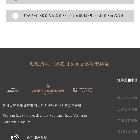
新疆维吾尔自治区石河子市北二路江诗丹顿售后服务中心（需提前预约）
新疆维吾尔自治区双河市光明路江诗丹顿售后服务中心（需提前预约）
5
江诗丹顿中国官方售后服务中心｜全新地址及24小时服务电话权威信息通知（2026年6月最新）
新疆维吾尔自治区塔城市塔城地区闻琴路江诗丹顿售后服务中心（需提前预约）
新疆维吾尔自治区铁门关市兴疆路江诗丹顿售后服务中心（需提前预约）
新疆维吾尔自治区图木舒克市图木舒克市中兴街江诗丹顿售后服务中心（需提前预约）
新疆维吾尔自治区吐鲁番市高昌区文化中路文化中路江诗丹顿售后服务中心（需提前预约）
新疆维吾尔自治区乌苏市乌鲁木齐北路江诗丹顿售后服务中心（需提前预约）
轻轻滑动下方栏目探索更多精彩内容
新疆维吾尔自治区五家渠市长征西街江诗丹顿售后服务中心（需提前预约）
新疆维吾尔自治区新星市东风路江诗丹顿售后服务中心（需提前预约）
江诗丹顿中国
新疆维吾尔自治区伊宁市解放西路江诗丹顿售后服务中心（需提前预约）
贵州省安顺市西秀区中华南路江诗丹顿售后服务中心（需提前预约）
北京江诗丹顿
贵州省毕节市七星关区松山路江诗丹顿售后服务中心（需提前预约）
你可以轻易地拥有时间，但无法轻易地拥有江诗丹顿
上海江诗丹顿
贵州省六盘水市钟山区钟山大道江诗丹顿售后服务中心（需提前预约）
You can have time easily, but you can't have Vacheron
贵州省黔东南苗族侗族自治州凯里市北京西路江诗丹顿售后服务中心（需提前预约）
广州江诗丹顿
Constantin easily.
贵州省黔西南布依族苗族自治州兴义市大道与桔香路交汇处江诗丹顿售后服务中心（需提前预约）
深圳江诗丹顿

贵州省铜仁市碧江区民主路江诗丹顿售后服务中心（需提前预约）
总部服务热线