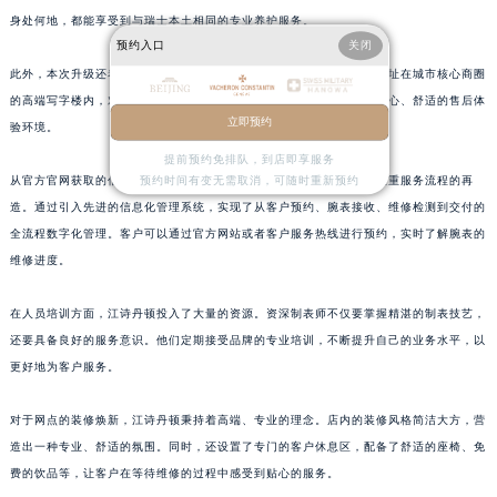
身处何地，都能享受到与瑞士本土相同的专业养护服务。
浙江省湖州市吴兴区劳动路江诗丹顿售后服务中心（需提前预约）
预约入口
关闭
浙江省嘉兴市南湖区广益路705号嘉兴世界贸易中心A座13层1304室江诗丹顿售后服务中心（需提前预约）
此外，本次升级还着重强化了网点的私密性与舒适度。新的网点大多选址在城市核心商圈
浙江省金华市金东区东市南街777号金华万达广场4号楼22楼2209室江诗丹顿售后服务中心（需提前预约）
的高端写字楼内，对服务空间的布局进行了优化，为表主提供了更加安心、舒适的售后体
浙江省丽水市莲都区解放街江诗丹顿售后服务中心（需提前预约）
立即预约
验环境。
浙江省宁波市江北区大闸南路500号来福士广场办公楼20层2009室江诗丹顿售后服务中心（需提前预约）
提前预约免排队，到店即享服务
浙江省衢州市柯城区上街江诗丹顿售后服务中心（需提前预约）
从官方官网获取的信息来看，江诗丹顿在售后网络优化过程中，十分注重服务流程的再
预约时间有变无需取消，可随时重新预约
造。通过引入先进的信息化管理系统，实现了从客户预约、腕表接收、维修检测到交付的
浙江省绍兴市越城区胜利东路379号世茂天际中心写字楼8层805室江诗丹顿售后服务中心（需提前预约）
全流程数字化管理。客户可以通过官方网站或者客户服务热线进行预约，实时了解腕表的
浙江省舟山市定海区解放东路江诗丹顿售后服务中心（需提前预约）
维修进度。
澳门特别行政区大堂区议事亭前地（新马路）江诗丹顿售后服务中心（需提前预约）
澳门特别行政区风顺堂区南湾大马路江诗丹顿售后服务中心（需提前预约）
在人员培训方面，江诗丹顿投入了大量的资源。资深制表师不仅要掌握精湛的制表技艺，
澳门特别行政区花地玛堂区关闸广场江诗丹顿售后服务中心（需提前预约）
还要具备良好的服务意识。他们定期接受品牌的专业培训，不断提升自己的业务水平，以
澳门特别行政区花王堂区大三巴商圈江诗丹顿售后服务中心（需提前预约）
更好地为客户服务。
澳门特别行政区嘉模堂区官也街江诗丹顿售后服务中心（需提前预约）
对于网点的装修焕新，江诗丹顿秉持着高端、专业的理念。店内的装修风格简洁大方，营
澳门省路氹城市金光大道江诗丹顿售后服务中心（需提前预约）
造出一种专业、舒适的氛围。同时，还设置了专门的客户休息区，配备了舒适的座椅、免
澳门特别行政区望德堂区塔石广场江诗丹顿售后服务中心（需提前预约）
费的饮品等，让客户在等待维修的过程中感受到贴心的服务。
福建省福州市鼓楼区五四路128-1号恒力城写字楼15层03室江诗丹顿售后服务中心（需提前预约）