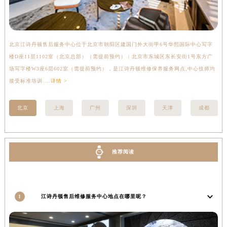
湖南省益阳市赫山区桃花仑路江诗丹顿售后服务中心（需提前预约）
湖南省永州市冷水滩区永州大道与中兴路交叉口江诗丹顿售后服务中心（需提前预约）
湖南省岳阳市岳阳楼区东茅岭路江诗丹顿售后服务中心（需提前预约）
北京江诗丹顿售后服务中心位于北京市朝阳区建国门外大街甲6号华熙国际中心写字
上
湖南省张家界市永定区解放路江诗丹顿售后服务中心（需提前预约）
楼D座11层1102室（北京总部）（需提前预约） | 北京市东城区东长安街1号东方广
室
湖南省长沙市芙蓉区建湘路393号世茂环球金融中心写字楼10层1013室江诗丹顿售后服务中心（需提前预约）
场写字楼W3座6层602室（需提前预约），是江诗丹顿维修保养服务网点,中心技师均
提
湖南省株洲市芦淞区建设南路江诗丹顿售后服务中心（需提前预约）
接受标准培训....
详情 >
甘肃省白银市白银区北京路江诗丹顿售后服务中心（需提前预约）
北京
上海
广州
深圳
天津
成都
甘肃省定西市安定区解放路江诗丹顿售后服务中心（需提前预约）
甘肃省敦煌市沙州镇阳关中路江诗丹顿售后服务中心（需提前预约）
甘肃省合作市人民街江诗丹顿售后服务中心（需提前预约）
甘肃省嘉峪关市雄关区新华中路江诗丹顿售后服务中心（需提前预约）
推荐阅读
甘肃省金昌市金川区北京路江诗丹顿售后服务中心（需提前预约）
甘肃省酒泉市肃州区西大街江诗丹顿售后服务中心（需提前预约）
甘肃省临夏市城南街道团结路江诗丹顿售后服务中心（需提前预约）
1
江诗丹顿售后维修服务中心地点在哪里呢？
甘肃省陇南市武都区人民路江诗丹顿售后服务中心（需提前预约）
甘肃省平凉市崆峒区西大街江诗丹顿售后服务中心（需提前预约）