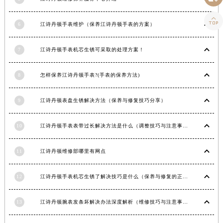
青海省玉树藏族自治州结古镇胜利路江诗丹顿售后服务中心（需提前预约）

陕西省安康市汉滨区金州路江诗丹顿售后服务中心（需提前预约）
6
江诗丹顿手表维护（保养江诗丹顿手表的方案）
陕西省宝鸡市渭滨区经二路江诗丹顿售后服务中心（需提前预约）
7
江诗丹顿手表机芯生锈可采取的处理方案！
陕西省汉中市汉台区北大街江诗丹顿售后服务中心（需提前预约）
陕西省商洛市商州区州城街江诗丹顿售后服务中心（需提前预约）
8
怎样保养江诗丹顿手表?(手表的保养方法)
陕西省铜川市王益区红旗街江诗丹顿售后服务中心（需提前预约）
陕西省渭南市临渭区东风大街江诗丹顿售后服务中心（需提前预约）
9
江诗丹顿表盘生锈解决方法（保养与修复技巧分享）
陕西省咸阳市秦都区沣西新城统一西路与白马河路交汇处江诗丹顿售后服务中心（需提前预约）
陕西省延安市宝塔区中心街江诗丹顿售后服务中心（需提前预约）
10
江诗丹顿手表表带过长解决方法是什么（调整技巧与注意事项）
陕西省榆林市榆阳区长兴路江诗丹顿售后服务中心（需提前预约）
新疆维吾尔自治区阿克苏市东大街江诗丹顿售后服务中心（需提前预约）
11
江诗丹顿维修部哪里有网点
新疆维吾尔自治区阿拉尔市胜利大道江诗丹顿售后服务中心（需提前预约）
12
江诗丹顿手表机芯生锈了解决技巧是什么（保养与修复的正确方法）
新疆维吾尔自治区阿拉山口市友好路江诗丹顿售后服务中心（需提前预约）
新疆维吾尔自治区阿勒泰市解放路江诗丹顿售后服务中心（需提前预约）
13
江诗丹顿腕表发条坏解决办法深度解析（维修技巧与注意事项）
新疆维吾尔自治区阿图什市光明路江诗丹顿售后服务中心（需提前预约）
新疆维吾尔自治区白杨市军垦路江诗丹顿售后服务中心（需提前预约）