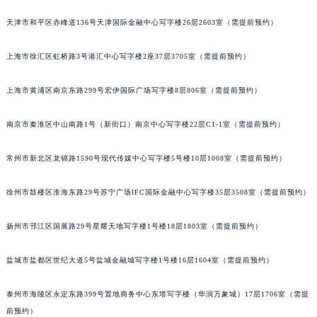
沈阳市沈河区中街路83号亨得利名表服务中心（品牌授权店）1层整层（需提前预约）
天津市和平区赤峰道136号天津国际金融中心写字楼26层2603室（需提前预约）
乌鲁木齐市天山区红山路26号时代广场（CCMALL）C座17层17-B（需提前预约）
温州市鹿城区锦绣路1067号置信广场10层1015室（需提前预约）
上海市徐汇区虹桥路3号港汇中心写字楼2座37层3705室（需提前预约）
哈尔滨市道里区友谊西路600号富力中心T2座写字楼29层03室（需提前预约）
上海市黄浦区南京东路299号宏伊国际广场写字楼8层806室（需提前预约）
大连市中山区人民路15号国际金融大厦7层G室（需提前预约）
佛山市禅城区季华五路57号万科金融中心C座12层1205室（需提前预约）
南京市秦淮区中山南路1号（新街口）南京中心写字楼22层C1-1室（需提前预约）
东莞市东城街道鸿福东路1号民盈国贸中心T1写字楼9层907室（需提前预约）
无锡市梁溪区人民中路139号恒隆广场写字楼1座11层1104室（需提前预约）
常州市新北区龙锦路1590号现代传媒中心写字楼5号楼10层1008室（需提前预约）
南通市崇川区工农路57号圆融广场写字楼16层1603室（需提前预约）
苏州市苏州工业园区星港街199号苏州中心办公楼C座22层08室（需提前预约）
徐州市鼓楼区淮海东路29号苏宁广场IFC国际金融中心写字楼35层3508室（需提前预约）
武汉市江汉区解放大道686号世界贸易大厦38层09室（需提前预约）
扬州市邗江区国展路29号星耀天地写字楼1号楼18层1803室（需提前预约）
南宁市青秀区金湖路59号地王大厦12楼1224室（需提前预约）
合肥市蜀山区潜山路111号万象城华润大厦B座12楼03室（需提前预约）
盐城市盐都区世纪大道5号盐城金融城写字楼1号楼16层1604室（需提前预约）
泉州市丰泽区宝洲路729号浦西万达中心写字楼A座7楼709室（需提前预约）
青岛市南区山东路6号华润大厦B座22层04室（需提前预约）
泰州市海陵区永定东路399号置地商务中心东塔写字楼（华润万象城）17层1706室（需提
烟台市芝罘区胜利路139号万达金融中心A座907室（需提前预约）
前预约）