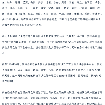
东、锦州、辽阳、辽源、衢州、安庆、龙岩、宁德、鹰潭、泰安、商丘、驻马店、咸宁、
江西省鹰潭市月湖区胜利东路江诗丹顿售后服务中心（需提前预约）
江门、茂名、玉林、乐山、南充、雅安、宝鸡、柳州、拉萨、丽江、张家界、襄阳、株
山东省德州市德城区东风中路江诗丹顿售后服务中心（需提前预约）
洲、遵义、鄂尔多斯、阳泉、昆山、黄石、湘潭、十堰、漳州、攀枝花、香港、台北等，
山东省东营市东营区济南路江诗丹顿售后服务中心（需提前预约）
共计360+网点，均有江诗丹顿官方售后服务网点，详细信息需拨打江诗丹顿全国官方售
山东省济南市历下区经十路11111号华润中心写字楼（万象城）15层1508室江诗丹顿售后服务中心（需提前预约）
后服务热线400-882-9682进行咨询。
山东省济宁市任城区太白楼路江诗丹顿售后服务中心（需提前预约）
此次售后网络优化是江诗丹顿中国区近年来规模较大的一次服务升级行动。其主要聚焦
山东省莱芜市文化南路8号银座商城名表维修一楼名表维修江诗丹顿售后服务中心（需提前预约）
于“提升直营服务质量、扩大店面规模、实现区域均衡发展”这三个关键方向。对全国原有
山东省临沂市兰山区解放路江诗丹顿售后服务中心（需提前预约）
的售后网点进行了装修改造、设备更新以及人员培训等工作，同时在多个城市增设了服务
山东省日照市东港区烟台路江诗丹顿售后服务中心（需提前预约）
点。
山东省泰安市泰山区财源街道泰山大街江诗丹顿售后服务中心（需提前预约）
山东省威海市环翠区新威海路89号振华商厦一楼名表维修江诗丹顿售后服务中心（需提前预约）
截至2026年6月，江诗丹顿已在全国众多省级行政区设立了官方售后维修服务中心，形成
了覆盖华北、华东、华南、西南、华中、东北、西北七大区域的“直营中心 + 服务点”双
山东省潍坊市奎文区东风东街江诗丹顿售后服务中心（需提前预约）
轨网络。这一网络布局有效解决了以往部分地区存在的“售后困难、距离较远、预约时间
山东省枣庄市滕州市北辛路与善国路交叉口江诗丹顿售后服务中心（需提前预约）
长”等问题。
山东省淄博市张店区金晶大道江诗丹顿售后服务中心（需提前预约）
上海市黄浦区南京东路299号宏伊国际广场写字楼8层806室江诗丹顿售后服务中心（需提前预约）
所有经过升级改造后的网点均通过了瑞士日内瓦总部的严格认证。这些网点统一配备了瑞
上海市徐汇区虹桥路3号港汇中心2座37层3705室江诗丹顿售后服务中心（需提前预约）
士进口的精密检测仪器，使用的配件均为100%原厂供应，并且拥有经过品牌专项培训认
浙江省杭州市上城区钱江路1366号华润大厦A座5层503-5室江诗丹顿售后服务中心（需提前预约）
证的资深制表师。他们严格执行江诗丹顿全球统一的服务标准与质保体系，确保无论表主