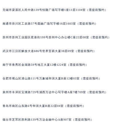
山西省朔州市朔城区怡西路与鄯阳西街交汇处江诗丹顿售后服务中心（需提前预约）
无锡市梁溪区人民中路139号恒隆广场写字楼1座11层1104室（需提前预约）
山西省忻州市忻府区和平东街与七一南路交叉口江诗丹顿售后服务中心（需提前预约）
山西省阳泉市郊区平阳东街与新城大道交叉口江诗丹顿售后服务中心（需提前预约）
南通市崇川区工农路57号圆融广场写字楼16层1603室（需提前预约）
山西省运城市盐湖区河东街江诗丹顿售后服务中心（需提前预约）
苏州市苏州工业园区星港街199号苏州中心办公楼C座22层08室（需提前预约）
山西省长治市潞州区英雄中路江诗丹顿售后服务中心（需提前预约）
山西省太原市迎泽区迎泽街道解放路15号亨得利名表维修授权店3楼江诗丹顿售后服务中心（需提前预约）
武汉市江汉区解放大道686号世界贸易大厦38层09室（需提前预约）
天津市和平区赤峰道136号天津国际金融中心26层2603室江诗丹顿售后服务中心（需提前预约）
安徽省安庆市迎江区人民路江诗丹顿售后服务中心（需提前预约）
南宁市青秀区金湖路59号地王大厦12楼1224室（需提前预约）
安徽省蚌埠市蚌山区淮河路江诗丹顿售后服务中心（需提前预约）
安徽省亳州市谯城区魏武大道江诗丹顿售后服务中心（需提前预约）
合肥市蜀山区潜山路111号万象城华润大厦B座12楼03室（需提前预约）
安徽省池州市贵池区长江路江诗丹顿售后服务中心（需提前预约）
泉州市丰泽区宝洲路729号浦西万达中心写字楼A座7楼709室（需提前预约）
安徽省滁州市琅琊区南谯北路江诗丹顿售后服务中心（需提前预约）
安徽省阜阳市颍州区颍州北路江诗丹顿售后服务中心（需提前预约）
青岛市南区山东路6号华润大厦B座22层04室（需提前预约）
安徽省淮北市相山区淮海路江诗丹顿售后服务中心（需提前预约）
安徽省淮南市田家庵区国庆中路江诗丹顿售后服务中心（需提前预约）
烟台市芝罘区胜利路139号万达金融中心A座907室（需提前预约）
安徽省黄山市屯溪区黄山西路江诗丹顿售后服务中心（需提前预约）