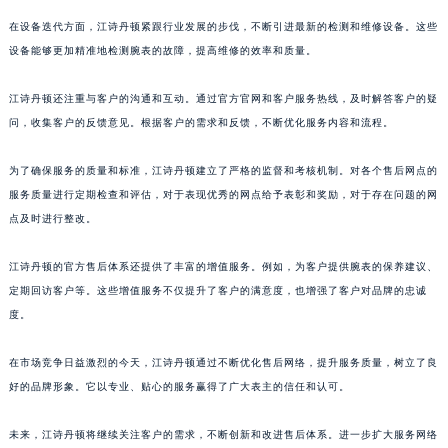
福建省厦门市思明区湖滨东路95号万象城华润大厦B座11层1104室江诗丹顿售后服务中心（需提前预约）
在设备迭代方面，江诗丹顿紧跟行业发展的步伐，不断引进最新的检测和维修设备。这些
广东省潮州市潮安区新风路与潮汕路交汇处江诗丹顿售后服务中心（需提前预约）
设备能够更加精准地检测腕表的故障，提高维修的效率和质量。
广东省广州市天河区天河路230号万菱汇国际中心A塔7层704室江诗丹顿售后服务中心（需提前预约）
江诗丹顿还注重与客户的沟通和互动。通过官方官网和客户服务热线，及时解答客户的疑
广东省广州市越秀区环市东路371-375号世界贸易中心大厦南塔15层1507室江诗丹顿售后服务中心（需提前预约）
问，收集客户的反馈意见。根据客户的需求和反馈，不断优化服务内容和流程。
广东省河源市源城区越王大道江诗丹顿售后服务中心（需提前预约）
广东省惠州市惠城区江北文昌一路7号华贸大厦1座30层3005室江诗丹顿售后服务中心（需提前预约）
为了确保服务的质量和标准，江诗丹顿建立了严格的监督和考核机制。对各个售后网点的
广东省江门市蓬江区广场西路江诗丹顿售后服务中心（需提前预约）
服务质量进行定期检查和评估，对于表现优秀的网点给予表彰和奖励，对于存在问题的网
广东省揭阳市榕城进贤门步行街江诗丹顿售后服务中心（需提前预约）
点及时进行整改。
广东省茂名市电白区水东街道迎宾大道江诗丹顿售后服务中心（需提前预约）
江诗丹顿的官方售后体系还提供了丰富的增值服务。例如，为客户提供腕表的保养建议、
广东省梅州市梅江区金燕大道江诗丹顿售后服务中心（需提前预约）
定期回访客户等。这些增值服务不仅提升了客户的满意度，也增强了客户对品牌的忠诚
广东省清远市清城区湖西路江诗丹顿售后服务中心（需提前预约）
度。
广东省汕头市龙湖区长平路江诗丹顿售后服务中心（需提前预约）
广东省汕尾市城区香洲街道园林社区翠园街江诗丹顿售后服务中心（需提前预约）
在市场竞争日益激烈的今天，江诗丹顿通过不断优化售后网络，提升服务质量，树立了良
广东省韶关市武江区芙蓉新区与老城中心交汇处江诗丹顿售后服务中心（需提前预约）
好的品牌形象。它以专业、贴心的服务赢得了广大表主的信任和认可。
广东省深圳市罗湖区深南东路5001号华润大厦17层1701室江诗丹顿售后服务中心（需提前预约）
未来，江诗丹顿将继续关注客户的需求，不断创新和改进售后体系。进一步扩大服务网络
广东省阳江市江城区东风一路江诗丹顿售后服务中心（需提前预约）