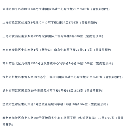
重庆市江北区观音桥步行街2号融恒时代广场写字楼9层902室（需提前预约）
天津市和平区赤峰道136号天津国际金融中心写字楼26层2603室（需提前预约）
长沙市芙蓉区定王台街道建湘路393号世茂环球金融中心写字楼（芙蓉广场）10层13室（需提前预约）
郑州市二七区铭功路10号华润大厦写字楼29层2905室（需提前预约）
上海市徐汇区虹桥路3号港汇中心写字楼2座37层3705室（需提前预约）
太原市迎泽区解放路15号亨得利名表服务中心（品牌授权店）3层整层（需提前预约）
沈阳市沈河区中街路137号亨得利名表服务中心（品牌授权店）1层整层（需提前预约）
上海市黄浦区南京东路299号宏伊国际广场写字楼8层806室（需提前预约）
沈阳市沈河区中街路83号亨得利名表服务中心（品牌授权店）1层整层（需提前预约）
南京市秦淮区中山南路1号（新街口）南京中心写字楼22层C1-1室（需提前预约）
乌鲁木齐市天山区红山路26号时代广场（CCMALL）C座17层17-B（需提前预约）
温州市鹿城区锦绣路1067号置信广场10层1015室（需提前预约）
常州市新北区龙锦路1590号现代传媒中心写字楼5号楼10层1008室（需提前预约）
哈尔滨市道里区友谊西路600号富力中心T2座写字楼29层03室（需提前预约）
大连市中山区人民路15号国际金融大厦7层G室（需提前预约）
徐州市鼓楼区淮海东路29号苏宁广场IFC国际金融中心写字楼35层3508室（需提前预约）
佛山市禅城区季华五路57号万科金融中心C座12层1205室（需提前预约）
东莞市东城街道鸿福东路1号民盈国贸中心T1写字楼9层907室（需提前预约）
扬州市邗江区国展路29号星耀天地写字楼1号楼18层1803室（需提前预约）
无锡市梁溪区人民中路139号恒隆广场写字楼1座11层1104室（需提前预约）
盐城市盐都区世纪大道5号盐城金融城写字楼1号楼16层1604室（需提前预约）
南通市崇川区工农路57号圆融广场写字楼16层1603室（需提前预约）
苏州市苏州工业园区星港街199号苏州中心办公楼C座22层08室（需提前预约）
泰州市海陵区永定东路399号置地商务中心东塔写字楼（华润万象城）17层1706室（需提
武汉市江汉区解放大道686号世界贸易大厦38层09室（需提前预约）
前预约）