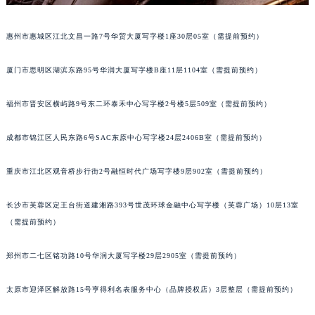
吉林省四平市铁东区紫气大路与南九经街交汇处江诗丹顿售后服务中心（需提前预约）
吉林省松原市宁江区五环大街江诗丹顿售后服务中心（需提前预约）
惠州市惠城区江北文昌一路7号华贸大厦写字楼1座30层05室（需提前预约）
吉林省通化市东昌区环通乡江南大街江诗丹顿售后服务中心（需提前预约）
吉林省延边市延吉市解放路江诗丹顿售后服务中心（需提前预约）
厦门市思明区湖滨东路95号华润大厦写字楼B座11层1104室（需提前预约）
辽宁省鞍山市铁东区站前街江诗丹顿售后服务中心（需提前预约）
福州市晋安区横屿路9号东二环泰禾中心写字楼2号楼5层509室（需提前预约）
辽宁省本溪市平山区胜利路江诗丹顿售后服务中心（需提前预约）
辽宁省朝阳市双塔区新华路江诗丹顿售后服务中心（需提前预约）
成都市锦江区人民东路6号SAC东原中心写字楼24层2406B室（需提前预约）
辽宁省丹东市振兴区七经街江诗丹顿售后服务中心（需提前预约）
辽宁省抚顺市新抚区东一路江诗丹顿售后服务中心（需提前预约）
重庆市江北区观音桥步行街2号融恒时代广场写字楼9层902室（需提前预约）
辽宁省阜新市海州区解放大街江诗丹顿售后服务中心（需提前预约）
辽宁省葫芦岛市连山区中央路江诗丹顿售后服务中心（需提前预约）
长沙市芙蓉区定王台街道建湘路393号世茂环球金融中心写字楼（芙蓉广场）10层13室
（需提前预约）
辽宁省锦州市古塔区中央大街江诗丹顿售后服务中心（需提前预约）
辽宁省辽阳市白塔区新运大街江诗丹顿售后服务中心（需提前预约）
郑州市二七区铭功路10号华润大厦写字楼29层2905室（需提前预约）
辽宁省盘锦市兴隆台区石油大街江诗丹顿售后服务中心（需提前预约）
辽宁省铁岭市银州区南马路江诗丹顿售后服务中心（需提前预约）
太原市迎泽区解放路15号亨得利名表服务中心（品牌授权店）3层整层（需提前预约）
辽宁省营口市站前区市府路与渤海大街交叉口江诗丹顿售后服务中心（需提前预约）