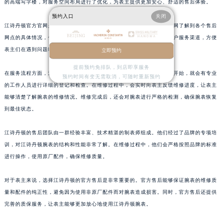
的高端写字楼，对服务空间布局进行了优化，为表主提供更加安心、舒适的售后体验。
山东省枣庄市滕州市北辛路与善国路交叉口江诗丹顿售后服务中心（需提前预约）
预约入口
关闭
山东省淄博市张店区金晶大道江诗丹顿售后服务中心（需提前预约）
江诗丹顿官方官网是获取这些售后信息的主要来源。表主们可以通过官网了解到各个售后
上海市黄浦区南京东路299号宏伊国际广场写字楼8层806室江诗丹顿售后服务中心（需提前预约）
网点的具体情况，包括服务项目、服务流程等。同时，官网也提供了客户服务渠道，方便
上海市徐汇区虹桥路3号港汇中心2座37层3705室江诗丹顿售后服务中心（需提前预约）
表主们在遇到问题时能够及时与官方取得联系。
立即预约
浙江省杭州市上城区钱江路1366号华润大厦A座5层503-5室江诗丹顿售后服务中心（需提前预约）
提前预约免排队，到店即享服务
在服务流程方面，江诗丹顿进行了全面的再造。从表主送表到售后网点开始，就会有专业
浙江省湖州市吴兴区劳动路江诗丹顿售后服务中心（需提前预约）
预约时间有变无需取消，可随时重新预约
的工作人员进行详细的登记和检查。在维修过程中，会实时向表主反馈维修进度，让表主
浙江省嘉兴市南湖区广益路705号嘉兴世界贸易中心A座13层1304室江诗丹顿售后服务中心（需提前预约）
能够清楚了解腕表的维修情况。维修完成后，还会对腕表进行严格的检测，确保腕表恢复
浙江省金华市金东区东市南街777号金华万达广场4号楼22楼2209室江诗丹顿售后服务中心（需提前预约）
到最佳状态。
浙江省丽水市莲都区解放街江诗丹顿售后服务中心（需提前预约）
浙江省宁波市江北区大闸南路500号来福士广场办公楼20层2009室江诗丹顿售后服务中心（需提前预约）
江诗丹顿的售后团队由一群经验丰富、技术精湛的制表师组成。他们经过了品牌的专项培
浙江省衢州市柯城区上街江诗丹顿售后服务中心（需提前预约）
训，对江诗丹顿腕表的结构和性能非常了解。在维修过程中，他们会严格按照品牌的标准
进行操作，使用原厂配件，确保维修质量。
浙江省绍兴市越城区胜利东路379号世茂天际中心写字楼8层805室江诗丹顿售后服务中心（需提前预约）
浙江省舟山市定海区解放东路江诗丹顿售后服务中心（需提前预约）
对于表主来说，选择江诗丹顿的官方售后是非常重要的。官方售后能够保证腕表的维修质
澳门特别行政区大堂区议事亭前地（新马路）江诗丹顿售后服务中心（需提前预约）
量和配件的纯正性，避免因为使用非原厂配件而对腕表造成损害。同时，官方售后还提供
澳门特别行政区风顺堂区南湾大马路江诗丹顿售后服务中心（需提前预约）
完善的质保服务，让表主能够更加放心地使用江诗丹顿腕表。
澳门特别行政区花地玛堂区关闸广场江诗丹顿售后服务中心（需提前预约）