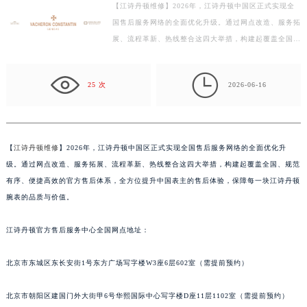
盐城市盐都区世纪大道5号盐城金融城写字楼1号楼16层1604室（需提前预约）
【江诗丹顿维修】2026年，江诗丹顿中国区正式实现全
国售后服务网络的全面优化升级。通过网点改造、服务拓
泰州市海陵区永定东路399号置地商务中心东塔写字楼（华润万象城）17层1706室（需提前预约）
展、流程革新、热线整合这四大举措，构建起覆盖全国、
宁波市江北区大闸南路500号来福士广场办公楼20层2009室（需提前预约）
规范有序、便捷高效的官方售后体系，全方位提升中国
杭州市上城区钱江路1366号华润大厦写字楼A座5层503-5室（需提前预约）
表…

金华市金东区东市南街777号金华万达广场写字楼4号楼22层2209室（需提前预约）
25 次
2026-06-16
绍兴市越城区胜利东路379号世茂天际中心写字楼8层805室（需提前预约）
嘉兴市南湖区广益路705号嘉兴世界贸易中心写字楼A座13层1304室（需提前预约）
南昌市红谷滩新区红谷中大道998号绿地双子塔（中央广场）A1座办公楼14层07室（需提前预约）
【
江诗丹顿维修
】2026年，江诗丹顿中国区正式实现全国售后服务网络的全面优化升
济南市历下区经十路11111号华润中心写字楼（万象城）15层1508室（需提前预约）
级。通过网点改造、服务拓展、流程革新、热线整合这四大举措，构建起覆盖全国、规范
广州市天河区天河路230号万菱汇国际中心写字楼A塔7层704室（需提前预约）
有序、便捷高效的官方售后体系，全方位提升中国表主的售后体验，保障每一块江诗丹顿
腕表的品质与价值。
广州市越秀区环市东路371-375号世界贸易中心大厦南塔写字楼15层07室（需提前预约）
深圳市罗湖区深南东路5001号华润大厦写字楼17层1701室（需提前预约）
江诗丹顿官方售后服务中心全国网点地址：
惠州市惠城区江北文昌一路7号华贸大厦写字楼1座30层05室（需提前预约）
厦门市思明区湖滨东路95号华润大厦写字楼B座11层1104室（需提前预约）
北京市东城区东长安街1号东方广场写字楼W3座6层602室（需提前预约）
福州市鼓楼区五四路128-1号恒力城写字楼15层03室（需提前预约）
成都市锦江区人民东路6号SAC东原中心写字楼24层2406B室（需提前预约）
北京市朝阳区建国门外大街甲6号华熙国际中心写字楼D座11层1102室（需提前预约）