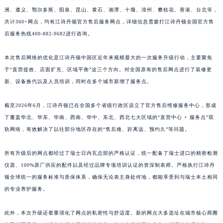
江西省南昌市红谷滩新区红谷中大道998号绿地双子塔（中央广场）A1座办公楼14层1407室江诗丹顿售后服务中心（需提前预约）
洲、遵义、鄂尔多斯、阳泉、昆山、黄石、湘潭、十堰、漳州、攀枝花、香港、台北等，
江西省萍乡市安源区萍安北大道与康庄路交叉口江诗丹顿售后服务中心（需提前预约）
共计360+网点，均有江诗丹顿官方售后服务网点，详细信息需拨打江诗丹顿全国官方售
江西省上饶市信州区滨江西路江诗丹顿售后服务中心（需提前预约）
后服务热线400-882-9682进行咨询。
江西省新余市渝水区北湖西路江诗丹顿售后服务中心（需提前预约）
本次售后网络的优化是江诗丹顿中国区近年来规模最大的一次服务升级行动，主要聚焦
江西省宜春市袁州区中山中路江诗丹顿售后服务中心（需提前预约）
于“直营提效、店面扩充、区域平衡”这三个方向。对全国原有的售后网点进行了装修更
江西省鹰潭市月湖区胜利东路江诗丹顿售后服务中心（需提前预约）
新、设备换代以及人员培训，同时在多个城市新增了服务点。
山东省德州市德城区东风中路江诗丹顿售后服务中心（需提前预约）
山东省东营市东营区济南路江诗丹顿售后服务中心（需提前预约）
截至2026年6月，江诗丹顿已在全国多个省级行政区设立了官方售后维修服务中心，形成
山东省济南市历下区经十路11111号华润中心写字楼（万象城）15层1508室江诗丹顿售后服务中心（需提前预约）
了覆盖华北、华东、华南、西南、华中、东北、西北七大区域的“直营中心 + 服务点”双
轨网络，有效解决了以往部分地区存在的“售后难、距离远、预约久”等问题。
山东省济宁市任城区太白楼路江诗丹顿售后服务中心（需提前预约）
山东省莱芜市文化南路8号银座商城名表维修一楼名表维修江诗丹顿售后服务中心（需提前预约）
所有升级后的网点都经过了瑞士日内瓦总部的严格认证，统一配备了瑞士进口的精密检测
山东省临沂市兰山区解放路江诗丹顿售后服务中心（需提前预约）
仪器、100%原厂供应的配件以及经过品牌专项培训认证的资深制表师。严格执行江诗丹
山东省日照市东港区烟台路江诗丹顿售后服务中心（需提前预约）
顿全球统一的服务标准与质保体系，确保无论表主身处何地，都能享受到与瑞士本土相同
山东省泰安市泰山区财源街道泰山大街江诗丹顿售后服务中心（需提前预约）
的专业养护服务。
山东省威海市环翠区新威海路89号振华商厦一楼名表维修江诗丹顿售后服务中心（需提前预约）
此外，本次升级还着重强化了网点的私密性与舒适度。新的网点大多选址在城市核心商圈
山东省潍坊市奎文区东风东街江诗丹顿售后服务中心（需提前预约）