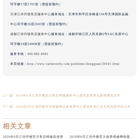
香港特别行政区铜锣湾区湾仔区轩尼诗道江诗丹顿售后服务中心（需提前预约）
写字楼17层1701室（需提前预约）
河南省安阳市文峰区解放大道江诗丹顿售后服务中心（需提前预约）
天津江诗丹顿售后服务中心
服务地址：天津市和平区赤峰道136号天津国际金融
河南省鹤壁市淇滨区九州路江诗丹顿售后服务中心（需提前预约）
中心写字楼26层2603室（需提前预约）
河南省济源市沁园街道济水大道江诗丹顿售后服务中心（需提前预约）
成都江诗丹顿售后服务中心
服务地址：成都市锦江区人民东路6号SAC东原中心
河南省焦作市解放区解放路江诗丹顿售后服务中心（需提前预约）
写字楼24层2406B室（需提前预约）
河南省开封市鼓楼区中山路江诗丹顿售后服务中心（需提前预约）
服务专线：
400-882-9682
河南省洛阳市西工区中州中路与解放路交叉口江诗丹顿售后服务中心（需提前预约）
河南省漯河市源汇区交通路江诗丹顿售后服务中心（需提前预约）
本页链接：
http://www.vacheronfw.com/problems/dongguan/29101.html
河南省南阳市宛城区范蠡东路与南都路交叉口江诗丹顿售后服务中心（需提前预约）
河南省平顶山市卫东区建设路江诗丹顿售后服务中心（需提前预约）
河南省濮阳市大华龙区开州路绿城路交叉口江诗丹顿售后服务中心（需提前预约）
上一篇:
2026年6月江诗丹顿官方售后维修服务中心变动及保养点新增通告文件
河南省三门峡市湖滨区和平路江诗丹顿售后服务中心（需提前预约）
下一篇:
2026年6月江诗丹顿官方维修网点及保养中心变动补充汇总文件内容对外公开
河南省商丘市梁园区神火大道江诗丹顿售后服务中心（需提前预约）
河南省新乡市红旗区人民路江诗丹顿售后服务中心（需提前预约）
相关文章
河南省信阳市浉河区东方红大道江诗丹顿售后服务中心（需提前预约）
河南省许昌市魏都区建安大道与八龙路交叉口江诗丹顿售后服务中心（需提前预约）
2026年8月江诗丹顿官方售后维修及保养中心网点更新补充最终汇总定稿文本
2026年8月江诗丹顿官方保养维修网络最终更新（含搬迁与新增店面）最终确认终稿