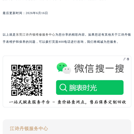
广东省汕头市龙湖区长平路江诗丹顿售后服务中心（需提前预约）
广东省汕尾市城区香洲街道园林社区翠园街江诗丹顿售后服务中心（需提前预约）
最后更新时间：2026年6月16日
广东省韶关市武江区芙蓉新区与老城中心交汇处江诗丹顿售后服务中心（需提前预约）
广东省深圳市罗湖区深南东路5001号华润大厦17层1701室江诗丹顿售后服务中心（需提前预约）
以上就是
东莞江诗丹顿维修服务中心
为您分享的精彩内容。如果您还有其他关于江诗丹顿
广东省阳江市江城区东风一路江诗丹顿售后服务中心（需提前预约）
手表维护和保养的问题，可以拨打页面400电话进行咨询，我们将竭诚为您服务。
广东省云浮市云城区金山路江诗丹顿售后服务中心（需提前预约）
广东省湛江市赤坎区观海北路江诗丹顿售后服务中心（需提前预约）
广东省肇庆市端州区信安大道与砚都大道交汇处江诗丹顿售后服务中心（需提前预约）
广西壮族自治区百色市右江区中山二路江诗丹顿售后服务中心（需提前预约）
广西壮族自治区北海市海城区北京路江诗丹顿售后服务中心（需提前预约）
广西壮族自治区崇左市江州区石景林街道友谊大道与丽川路交汇处江诗丹顿售后服务中心（需提前预约）
广西壮族自治区防城港市港口区金花茶大道江诗丹顿售后服务中心（需提前预约）
广西壮族自治区贵港市港北区港城街道布山大道与仙衣路交叉口江诗丹顿售后服务中心（需提前预约）
广西壮族自治区桂林市秀峰区红岭路江诗丹顿售后服务中心（需提前预约）
广西壮族自治区河池市金城江区金城江街道朝阳路江诗丹顿售后服务中心（需提前预约）
江诗丹顿服务中心
广西壮族自治区贺州市八步区城东街道灵峰南路江诗丹顿售后服务中心（需提前预约）