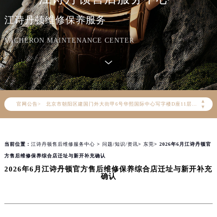
江诗丹顿维修保养服务
VACHERON MAINTENANCE CENTER
2026年8月江诗丹顿中国区售后服务网络优化升级公告
2026年8月江诗丹顿全国官方售后客户服务热线：400-882-9682
江诗丹顿官方全国统一服务热线400-882-9682，服务覆盖中国大陆、香港、澳门、台湾全部区域（非大陆需加拨“+86”）
2026年8月江诗丹顿售后服务中心最新网点地址：
北京市朝阳区建国门外大街甲6号华熙国际中心写字楼D座11层1102室（北京总部）（需提前预约）
▲
官网公告>
▼
北京市东城区东长安街1号东方广场写字楼W3座6层602室（需提前预约）
天津市和平区赤峰道136号天津国际金融中心写字楼26层2603室（需提前预约）
上海市徐汇区虹桥路3号港汇中心写字楼2座37层3705室（需提前预约）
当前位置：
江诗丹顿售后维修服务中心
>
问题/知识/资讯
>
东莞
> 2026年6月江诗丹顿官
上海市黄浦区南京东路299号宏伊国际广场写字楼8层806室（需提前预约）
方售后维修保养综合店迁址与新开补充确认
南京市秦淮区中山南路1号（新街口）南京中心写字楼22层C1-1室（需提前预约）
2026年6月江诗丹顿官方售后维修保养综合店迁址与新开补充
确认
常州市新北区龙锦路1590号现代传媒中心写字楼5号楼10层1008室（需提前预约）
徐州市鼓楼区淮海东路29号苏宁广场IFC国际金融中心写字楼35层3508室（需提前预约）
扬州市邗江区国展路29号星耀天地写字楼1号楼18层1803室（需提前预约）