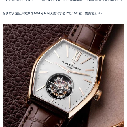
黑龙江省大庆市萨尔图区会战大街江诗丹顿售后服务中心（需提前预约）
黑龙江省鹤岗市向阳区红军路江诗丹顿售后服务中心（需提前预约）
深圳市罗湖区深南东路5001号华润大厦写字楼17层1701室（需提前预约）
黑龙江省黑河市爱辉区中央街江诗丹顿售后服务中心（需提前预约）
黑龙江省鸡西市鸡冠区红军路江诗丹顿售后服务中心（需提前预约）
黑龙江省佳木斯市向阳区长安路江诗丹顿售后服务中心（需提前预约）
黑龙江省牡丹江市东安区太平路江诗丹顿售后服务中心（需提前预约）
黑龙江省七台河市桃山区大同街江诗丹顿售后服务中心（需提前预约）
黑龙江省齐齐哈尔市龙沙区龙华路江诗丹顿售后服务中心（需提前预约）
黑龙江省双鸭山市尖山区新兴大街江诗丹顿售后服务中心（需提前预约）
黑龙江省绥化市北林区新华街与康庄路交叉口江诗丹顿售后服务中心（需提前预约）
黑龙江省伊春市伊美区通河路江诗丹顿售后服务中心（需提前预约）
吉林省白城市洮北区明仁南街江诗丹顿售后服务中心（需提前预约）
吉林省白山市浑江区浑江大街江诗丹顿售后服务中心（需提前预约）
吉林省吉林市船营区河南街江诗丹顿售后服务中心（需提前预约）
吉林省辽源市龙山区人民大街江诗丹顿售后服务中心（需提前预约）
吉林省梅河口市新华街道梅河大街江诗丹顿售后服务中心（需提前预约）