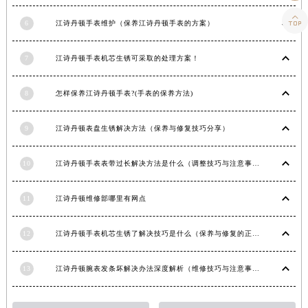
青海省海东市乐都区滨河路江诗丹顿售后服务中心（需提前预约）

6
江诗丹顿手表维护（保养江诗丹顿手表的方案）
青海省海南藏族自治州共和县青海湖大街江诗丹顿售后服务中心（需提前预约）
青海省海西蒙古族藏族自治州德令哈市柴达木路江诗丹顿售后服务中心（需提前预约）
7
江诗丹顿手表机芯生锈可采取的处理方案！
青海省黄南藏族自治州同仁市德合隆路江诗丹顿售后服务中心（需提前预约）
青海省西宁市城西区海湖新区西关大道江诗丹顿售后服务中心（需提前预约）
8
怎样保养江诗丹顿手表?(手表的保养方法)
青海省玉树藏族自治州结古镇胜利路江诗丹顿售后服务中心（需提前预约）
陕西省安康市汉滨区金州路江诗丹顿售后服务中心（需提前预约）
9
江诗丹顿表盘生锈解决方法（保养与修复技巧分享）
陕西省宝鸡市渭滨区经二路江诗丹顿售后服务中心（需提前预约）
陕西省汉中市汉台区北大街江诗丹顿售后服务中心（需提前预约）
10
江诗丹顿手表表带过长解决方法是什么（调整技巧与注意事项）
陕西省商洛市商州区州城街江诗丹顿售后服务中心（需提前预约）
陕西省铜川市王益区红旗街江诗丹顿售后服务中心（需提前预约）
11
江诗丹顿维修部哪里有网点
陕西省渭南市临渭区东风大街江诗丹顿售后服务中心（需提前预约）
12
江诗丹顿手表机芯生锈了解决技巧是什么（保养与修复的正确方法）
陕西省咸阳市秦都区沣西新城统一西路与白马河路交汇处江诗丹顿售后服务中心（需提前预约）
陕西省延安市宝塔区中心街江诗丹顿售后服务中心（需提前预约）
13
江诗丹顿腕表发条坏解决办法深度解析（维修技巧与注意事项）
陕西省榆林市榆阳区长兴路江诗丹顿售后服务中心（需提前预约）
新疆维吾尔自治区阿克苏市东大街江诗丹顿售后服务中心（需提前预约）