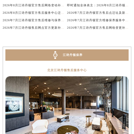
河南省郑州市二七区民主路10号华润大厦29层2905室江诗丹顿售后服务中心（需提前预约）
2026年8月江诗丹顿官方售后网络变动补充通知（迁址+新设）
即时通知全体表主：2026年8月江诗丹顿官方售后保养中心迁址及维修点新设
河南省周口市川汇区七一路江诗丹顿售后服务中心（需提前预约）
2026年8月江诗丹顿官方售后服务中心迁址及新开网点补充汇总
2026年7月江诗丹顿官方售后点迁址及新增信息最终补充速递
河南省驻马店市驿城区乐山大道与置地大道交叉口江诗丹顿售后服务中心（需提前预约）
2026年7月江诗丹顿官方售后维修与保养中心地址变动及新开业
2026年7月江诗丹顿官方维修保养服务中心搬迁与新设点补充确认通告文本
湖北省鄂州市鄂城区文星大道江诗丹顿售后服务中心（需提前预约）
2026年7月江诗丹顿售后网点官方更新补充修订最终版（迁移+新开业）
2026年7月江诗丹顿官方售后网络变更补充最终清单（搬迁+新增）
湖北省黄冈市黄州区赤壁大道江诗丹顿售后服务中心（需提前预约）
湖北省黄石市黄石港区武汉路江诗丹顿售后服务中心（需提前预约）
湖北省荆门市东宝中天街步行街江诗丹顿售后服务中心（需提前预约）
江诗丹顿保养
湖北省荆州市荆州区荆中路江诗丹顿售后服务中心（需提前预约）
湖北省十堰市茅箭区人民北路江诗丹顿售后服务中心（需提前预约）
北京江诗丹顿售后服务中心
湖北省随州市曾都区青年路江诗丹顿售后服务中心（需提前预约）
湖北省咸宁市咸安区长安大道江诗丹顿售后服务中心（需提前预约）
湖北省襄阳市樊城区长虹路与人民路交叉口江诗丹顿售后服务中心（需提前预约）
湖北省孝感市孝南区复兴大道江诗丹顿售后服务中心（需提前预约）
湖北省宜昌市西陵区夷陵大道与港窑路江诗丹顿售后服务中心（需提前预约）
湖南省常德市武陵区人民路江诗丹顿售后服务中心（需提前预约）
湖南省郴州市北湖区国庆北路江诗丹顿售后服务中心（需提前预约）