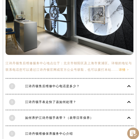
甘肃省金昌市金川区北京路江诗丹顿售后服务中心（需提前预约）
甘肃省酒泉市肃州区西大街江诗丹顿售后服务中心（需提前预约）
甘肃省临夏市城南街道团结路江诗丹顿售后服务中心（需提前预约）
甘肃省陇南市武都区人民路江诗丹顿售后服务中心（需提前预约）
甘肃省平凉市崆峒区西大街江诗丹顿售后服务中心（需提前预约）
甘肃省庆阳市西峰区南大街江诗丹顿售后服务中心（需提前预约）
甘肃省天水市秦州区民主路江诗丹顿售后服务中心（需提前预约）
江诗丹顿售后维修服务中心地点位于：北京市朝阳区及上海市黄浦区。详细的地址与
甘肃省武威市凉州区迎宾路江诗丹顿售后服务中心（需提前预约）
联系电话您可以通过江诗丹顿官网或官方公众号获取，也可以拨打本站......
详情 >
甘肃省张掖市甘州区民乐北路江诗丹顿售后服务中心（需提前预约）
宁夏回族自治区固原市原州区文化街江诗丹顿售后服务中心（需提前预约）
2
江诗丹顿售后维修中心电话是多少？
宁夏回族自治区石嘴山市大武口区贺兰山路江诗丹顿售后服务中心（需提前预约）
宁夏回族自治区吴忠市利通区开元大道江诗丹顿售后服务中心（需提前预约）
3
江诗丹顿手表走快了该如何处理？
宁夏回族自治区银川市兴庆区新华东路97号新百中心C馆一层C1-18号商铺江诗丹顿售后服务中心（需提前预约）
宁夏回族自治区中卫市沙坡头区鼓楼东街江诗丹顿售后服务中心（需提前预约）
4
如何养护江诗丹顿手表带？（表带日常保养）
青海省果洛藏族自治州玛沁县团结路江诗丹顿售后服务中心（需提前预约）

青海省海北藏族自治州海晏县将军路江诗丹顿售后服务中心（需提前预约）
5
江诗丹顿维修保养服务中心介绍