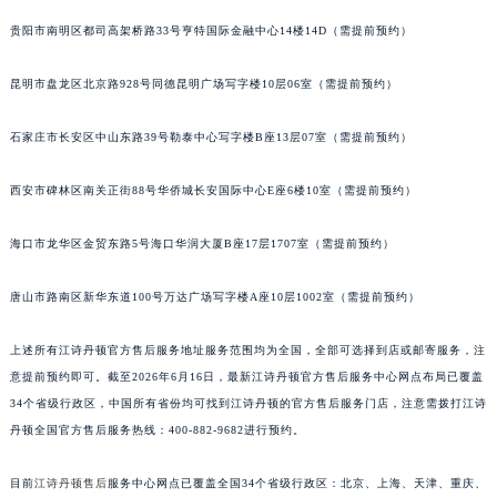
安徽省滁州市琅琊区南谯北路江诗丹顿售后服务中心（需提前预约）
贵阳市南明区都司高架桥路33号亨特国际金融中心14楼14D（需提前预约）
安徽省阜阳市颍州区颍州北路江诗丹顿售后服务中心（需提前预约）
安徽省淮北市相山区淮海路江诗丹顿售后服务中心（需提前预约）
昆明市盘龙区北京路928号同德昆明广场写字楼10层06室（需提前预约）
安徽省淮南市田家庵区国庆中路江诗丹顿售后服务中心（需提前预约）
安徽省黄山市屯溪区黄山西路江诗丹顿售后服务中心（需提前预约）
石家庄市长安区中山东路39号勒泰中心写字楼B座13层07室（需提前预约）
安徽省六安市金安区解放中路江诗丹顿售后服务中心（需提前预约）
西安市碑林区南关正街88号华侨城长安国际中心E座6楼10室（需提前预约）
安徽省马鞍山市雨山区湖南西路江诗丹顿售后服务中心（需提前预约）
安徽省宿州市埇桥区人民中路江诗丹顿售后服务中心（需提前预约）
海口市龙华区金贸东路5号海口华润大厦B座17层1707室（需提前预约）
安徽省铜陵市铜官区石城大道江诗丹顿售后服务中心（需提前预约）
安徽省芜湖市镜湖区中山路步行街江诗丹顿售后服务中心（需提前预约）
唐山市路南区新华东道100号万达广场写字楼A座10层1002室（需提前预约）
安徽省宣城市宣州区叠嶂西路江诗丹顿售后服务中心（需提前预约）
上述所有江诗丹顿官方售后服务地址服务范围均为全国，全部可选择到店或邮寄服务，注
福建省龙岩市新罗区九一南路江诗丹顿售后服务中心（需提前预约）
意提前预约即可。截至2026年6月16日，最新江诗丹顿官方售后服务中心网点布局已覆盖
福建省南平市建阳区人民西路江诗丹顿售后服务中心（需提前预约）
34个省级行政区，中国所有省份均可找到江诗丹顿的官方售后服务门店，注意需拨打江诗
福建省宁德市蕉城区天湖东路江诗丹顿售后服务中心（需提前预约）
丹顿全国官方售后服务热线：400-882-9682进行预约。
福建省莆田市城厢区霞林街道荔华东大道江诗丹顿售后服务中心（需提前预约）
福建省三明市三元区东乾二路江诗丹顿售后服务中心（需提前预约）
目前
江诗丹顿售后
服务中心网点已覆盖全国34个省级行政区：北京、上海、天津、重庆、