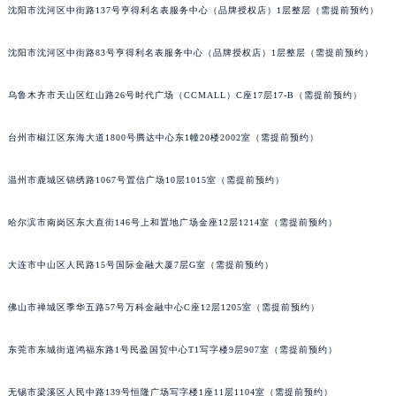
辽宁省沈阳市沈河区中街路137号亨得利名表维修授权店1楼江诗丹顿售后服务中心（需提前预约）
沈阳市沈河区中街路137号亨得利名表服务中心（品牌授权店）1层整层（需提前预约）
辽宁省沈阳市沈河区中街路83号亨得利名表维修授权店1楼江诗丹顿售后服务中心（需提前预约）
沈阳市沈河区中街路83号亨得利名表服务中心（品牌授权店）1层整层（需提前预约）
北京市朝阳区建国门外大街甲6号华熙国际中心D座11层1102室江诗丹顿售后服务中心（北京总部）（需提前预约）
北京市东城区东长安街1号王府井东方广场W3座6层602室江诗丹顿售后服务中心（需提前预约）
乌鲁木齐市天山区红山路26号时代广场（CCMALL）C座17层17-B（需提前预约）
河北省保定市竞秀区朝阳北大街北国先天下江诗丹顿售后服务中心（需提前预约）
内蒙古自治区阿拉善盟市左旗土尔扈特大街江诗丹顿售后服务中心（需提前预约）
台州市椒江区东海大道1800号腾达中心东1幢20楼2002室（需提前预约）
内蒙古自治区巴彦淖尔市临河区新华街江诗丹顿售后服务中心（需提前预约）
温州市鹿城区锦绣路1067号置信广场10层1015室（需提前预约）
内蒙古自治区包头市青山区幸福路甲3号王府井百货名表维修江诗丹顿售后服务中心（需提前预约）
内蒙古自治区赤峰市红山区哈达街江诗丹顿售后服务中心（需提前预约）
哈尔滨市南岗区东大直街146号上和置地广场金座12层1214室（需提前预约）
内蒙古自治区鄂尔多斯市东胜区伊金霍洛街江诗丹顿售后服务中心（需提前预约）
内蒙古自治区呼伦贝尔市海拉尔区中央街江诗丹顿售后服务中心（需提前预约）
大连市中山区人民路15号国际金融大厦7层G室（需提前预约）
内蒙古自治区通辽市科尔沁区明仁大街江诗丹顿售后服务中心（需提前预约）
内蒙古自治区乌海市海勃湾区人民南路江诗丹顿售后服务中心（需提前预约）
佛山市禅城区季华五路57号万科金融中心C座12层1205室（需提前预约）
内蒙古自治区乌兰察布市集宁区恩和大街江诗丹顿售后服务中心（需提前预约）
东莞市东城街道鸿福东路1号民盈国贸中心T1写字楼9层907室（需提前预约）
内蒙古自治区锡林郭勒盟市锡林浩特市光明街与额尔敦路交叉口江诗丹顿售后服务中心（需提前预约）
内蒙古自治区兴安盟市乌兰浩特市兴安大街江诗丹顿售后服务中心（需提前预约）
无锡市梁溪区人民中路139号恒隆广场写字楼1座11层1104室（需提前预约）