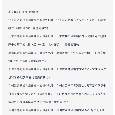
广西壮族自治区来宾市兴宾区桂中大道江诗丹顿售后服务中心（需提前预约）
广西壮族自治区柳州市城中区中山中路江诗丹顿售后服务中心（需提前预约）
本文tag：
江诗丹顿维修
广西壮族自治区钦州市钦南区金海湾东大街江诗丹顿售后服务中心（需提前预约）
北京江诗丹顿售后服务中心
服务地址：北京市东城区东长安街1号东方广场写字
广西壮族自治区梧州市万秀区龙湖镇高旺路江诗丹顿售后服务中心（需提前预约）
楼W3座6层602室（需提前预约）
广西壮族自治区玉林市玉州区金玉路江诗丹顿售后服务中心（需提前预约）
北京江诗丹顿售后服务中心
服务地址：北京市朝阳区建国门外大街甲6号华熙国
海南省儋州市儋州市那大镇兰洋北路江诗丹顿售后服务中心（需提前预约）
际中心写字楼D座11层1102室（北京总部）（需提前预约）
海南省东方市八所镇解放西路江诗丹顿售后服务中心（需提前预约）
海南省琼海市嘉积镇东风路江诗丹顿售后服务中心（需提前预约）
上海江诗丹顿售后服务中心
服务地址：上海市徐汇区虹桥路3号港汇中心写字楼
海南省三沙市西沙区西沙群岛永兴岛北京路江诗丹顿售后服务中心（需提前预约）
2座37层3705室（需提前预约）
海南省三亚市吉阳区迎宾路江诗丹顿售后服务中心（需提前预约）
上海江诗丹顿售后服务中心
服务地址：上海市黄浦区南京东路299号宏伊国际广
海南省万宁市万城镇解放路江诗丹顿售后服务中心（需提前预约）
场写字楼8层806室（需提前预约）
海南省文昌市文城镇教育东路江诗丹顿售后服务中心（需提前预约）
广州江诗丹顿售后服务中心
服务地址：广州市天河区天河路230号万菱汇国际中
海南省五指山市通什镇三月三大道江诗丹顿售后服务中心（需提前预约）
心写字楼A塔7层704室（需提前预约） | 广州市越秀区环市东路371-375号世界
香港特别行政区尖沙咀区油尖旺区广东道江诗丹顿售后服务中心（需提前预约）
贸易中心大厦南塔写字楼15层07室（需提前预约）
香港特别行政区金钟区中西区金钟道江诗丹顿售后服务中心（需提前预约）
香港特别行政区九龙区油尖旺区弥敦道江诗丹顿售后服务中心（需提前预约）
深圳江诗丹顿售后服务中心
服务地址：深圳市罗湖区深南东路5001号华润大厦