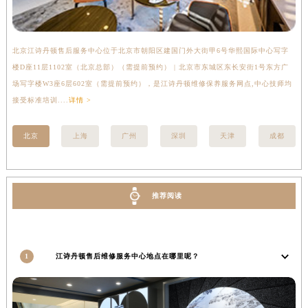
湖南省衡阳市雁峰区解放路江诗丹顿售后服务中心（需提前预约）
湖南省怀化市鹤城区迎丰中路江诗丹顿售后服务中心（需提前预约）
湖南省娄底市娄星区长青街江诗丹顿售后服务中心（需提前预约）
北京江诗丹顿售后服务中心位于北京市朝阳区建国门外大街甲6号华熙国际中心写字
上
湖南省邵阳市双清区东风路江诗丹顿售后服务中心（需提前预约）
楼D座11层1102室（北京总部）（需提前预约） | 北京市东城区东长安街1号东方广
室
湖南省湘潭市雨湖区莲城大道江诗丹顿售后服务中心（需提前预约）
场写字楼W3座6层602室（需提前预约），是江诗丹顿维修保养服务网点,中心技师均
提
接受标准培训....
详情 >
湖南省益阳市赫山区桃花仑路江诗丹顿售后服务中心（需提前预约）
湖南省永州市冷水滩区永州大道与中兴路交叉口江诗丹顿售后服务中心（需提前预约）
北京
上海
广州
深圳
天津
成都
湖南省岳阳市岳阳楼区东茅岭路江诗丹顿售后服务中心（需提前预约）
湖南省张家界市永定区解放路江诗丹顿售后服务中心（需提前预约）
湖南省长沙市芙蓉区建湘路393号世茂环球金融中心写字楼10层1013室江诗丹顿售后服务中心（需提前预约）
推荐阅读
湖南省株洲市芦淞区建设南路江诗丹顿售后服务中心（需提前预约）
甘肃省白银市白银区北京路江诗丹顿售后服务中心（需提前预约）
甘肃省定西市安定区解放路江诗丹顿售后服务中心（需提前预约）
甘肃省敦煌市沙州镇阳关中路江诗丹顿售后服务中心（需提前预约）
1
江诗丹顿售后维修服务中心地点在哪里呢？
甘肃省合作市人民街江诗丹顿售后服务中心（需提前预约）
甘肃省嘉峪关市雄关区新华中路江诗丹顿售后服务中心（需提前预约）