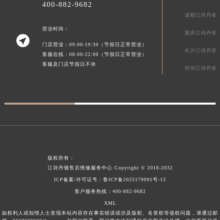
400-882-9682
贵州省毕节市七星关区松山路江诗丹顿售后服务中心（需提前预约）
成都江诗丹顿
贵州省六盘水市钟山区钟山大道江诗丹顿售后服务中心（需提前预约）
营业时间：
贵州省黔东南苗族侗族自治州凯里市北京西路江诗丹顿售后服务中心（需提前预约）
重庆江诗丹顿

门店营业：09:00-19:30（节假日正常营业）
贵州省黔西南布依族苗族自治州兴义市大道与桔香路交汇处江诗丹顿售后服务中心（需提前预约）
长沙江诗丹顿
客服在线：08:00-22:00（节假日正常营业）
贵州省铜仁市碧江区民主路江诗丹顿售后服务中心（需提前预约）
客服及门店节假日不休
郑州江诗丹顿
贵州省遵义市红花岗区共青大道与嵩山路交叉口江诗丹顿售后服务中心（需提前预约）
四川省阿坝州市马尔康市团结街江诗丹顿售后服务中心（需提前预约）
四川省巴中市巴州区江北大道江诗丹顿售后服务中心（需提前预约）
四川省成都市锦江区人民东路6号SAC东原中心24层2406B室江诗丹顿售后服务中心（需提前预约）
四川省达州市通川区中心广场、老车坝江诗丹顿售后服务中心（需提前预约）
四川省德阳市旌阳区长江西路、南街江诗丹顿售后服务中心（需提前预约）
四川省甘孜州市康定市情歌广场、箭炉街江诗丹顿售后服务中心（需提前预约）
版权所有：
江诗丹顿售后维修服务中心
Copyright © 2018-2032
四川省广安市广安区建安南路江诗丹顿售后服务中心（需提前预约）
ICP备案/许可证号：
鲁ICP备2025179091号-13
四川省广元市利州区老城南北街、东大街江诗丹顿售后服务中心（需提前预约）
客户服务热线：
400-882-9682
四川省乐山市市中区嘉定中路江诗丹顿售后服务中心（需提前预约）
XML
四川省凉山州市西昌市大巷口下街江诗丹顿售后服务中心（需提前预约）
如权利人或知情人士发现本站内容存在事实错误或涉及版权、名誉权等侵权问题，请通过邮