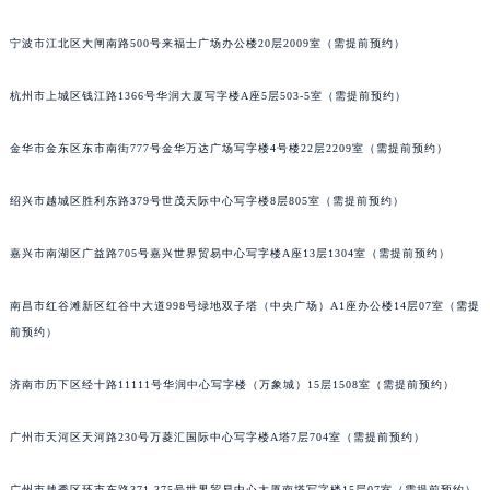
南宁市青秀区金湖路59号地王大厦12楼1224室（需提前预约）
合肥市蜀山区潜山路111号万象城华润大厦B座12楼03室（需提前预约）
宁波市江北区大闸南路500号来福士广场办公楼20层2009室（需提前预约）
泉州市丰泽区宝洲路729号浦西万达中心写字楼A座7楼709室（需提前预约）
杭州市上城区钱江路1366号华润大厦写字楼A座5层503-5室（需提前预约）
青岛市南区山东路6号华润大厦B座22层04室（需提前预约）
烟台市芝罘区胜利路139号万达金融中心A座907室（需提前预约）
金华市金东区东市南街777号金华万达广场写字楼4号楼22层2209室（需提前预约）
长春市朝阳区西安大路727号中银大厦A座(旺进大厦)18层09室（需提前预约）
贵阳市南明区都司高架桥路33号亨特国际金融中心14楼14D（需提前预约）
绍兴市越城区胜利东路379号世茂天际中心写字楼8层805室（需提前预约）
昆明市盘龙区北京路928号同德昆明广场写字楼10层06室（需提前预约）
嘉兴市南湖区广益路705号嘉兴世界贸易中心写字楼A座13层1304室（需提前预约）
石家庄市长安区中山东路39号勒泰中心写字楼B座13层07室（需提前预约）
西安市碑林区南关正街88号华侨城长安国际中心E座6楼10室（需提前预约）
南昌市红谷滩新区红谷中大道998号绿地双子塔（中央广场）A1座办公楼14层07室（需提
海口市龙华区金贸东路5号海口华润大厦B座17层1707室（需提前预约）
前预约）
唐山市路南区新华东道100号万达广场写字楼A座10层1002室（需提前预约）
台州市椒江区东海大道1800号腾达中心东1幢20楼2002室（需提前预约）
济南市历下区经十路11111号华润中心写字楼（万象城）15层1508室（需提前预约）
内蒙古自治区呼和浩特市玉泉区大学西街70号华润万象城写字楼（鄂尔多斯大厦）23层2326室（需提前预约）
广州市天河区天河路230号万菱汇国际中心写字楼A塔7层704室（需提前预约）
甘肃省兰州市七里河区西津西路16号兰州中心写字楼21层2102室（需提前预约）
重庆市解放碑渝中区民权路28号英利国际金融中心写字楼20层01室（需提前预约）
广州市越秀区环市东路371-375号世界贸易中心大厦南塔写字楼15层07室（需提前预约）