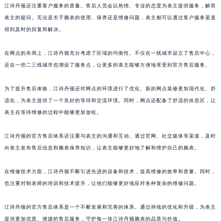
澳门特别行政区花王堂区大三巴商圈江诗丹顿售后服务中心（需提前预约）
江诗丹顿还注重客户服务的质量。售后人员会以热情、专业的态度为表主提供服务，解答
表主的疑问。无论是关于腕表的使用、保养还是维修问题，表主都可以通过客户服务渠道
澳门特别行政区嘉模堂区官也街江诗丹顿售后服务中心（需提前预约）
得到及时的回复和解决。
澳门省路氹城市金光大道江诗丹顿售后服务中心（需提前预约）
澳门特别行政区望德堂区塔石广场江诗丹顿售后服务中心（需提前预约）
在网点的布局上，江诗丹顿充分考虑了区域的均衡性。不仅在一线城市设立了售后中心，
福建省福州市鼓楼区五四路128-1号恒力城写字楼15层03室江诗丹顿售后服务中心（需提前预约）
还在一些二三线城市也增设了服务点，让更多的表主能够方便地享受到官方售后服务。
福建省厦门市思明区湖滨东路95号万象城华润大厦B座11层1104室江诗丹顿售后服务中心（需提前预约）
广东省潮州市潮安区新风路与潮汕路交汇处江诗丹顿售后服务中心（需提前预约）
为了提升售后体验，江诗丹顿还对网点的环境进行了优化。新的网点装修更加现代化、舒
适化，为表主提供了一个良好的等待和交流环境。同时，网点还配备了舒适的休息区，让
广东省广州市天河区天河路230号万菱汇国际中心A塔7层704室江诗丹顿售后服务中心（需提前预约）
表主在等待维修的过程中能够更加放松。
广东省广州市越秀区环市东路371-375号世界贸易中心大厦南塔15层1507室江诗丹顿售后服务中心（需提前预约）
广东省河源市源城区越王大道江诗丹顿售后服务中心（需提前预约）
江诗丹顿的官方售后体系还注重与表主的沟通和互动。通过官网、社交媒体等渠道，及时
广东省惠州市惠城区江北文昌一路7号华贸大厦1座30层3005室江诗丹顿售后服务中心（需提前预约）
向表主发布售后信息和腕表保养知识，让表主能够更好地了解和维护自己的腕表。
广东省江门市蓬江区广场西路江诗丹顿售后服务中心（需提前预约）
广东省揭阳市榕城进贤门步行街江诗丹顿售后服务中心（需提前预约）
在维修技术方面，江诗丹顿不断引进先进的设备和技术，提高维修的效率和质量。同时，
也注重对制表师的培训和技术提升，让他们能够更好地应对各种复杂的维修问题。
广东省茂名市电白区水东街道迎宾大道江诗丹顿售后服务中心（需提前预约）
广东省梅州市梅江区金燕大道江诗丹顿售后服务中心（需提前预约）
江诗丹顿的官方售后体系是一个不断发展和完善的体系。通过持续的优化和升级，为表主
广东省清远市清城区湖西路江诗丹顿售后服务中心（需提前预约）
提供更加优质、便捷的售后服务，守护每一块江诗丹顿腕表的品质与价值。