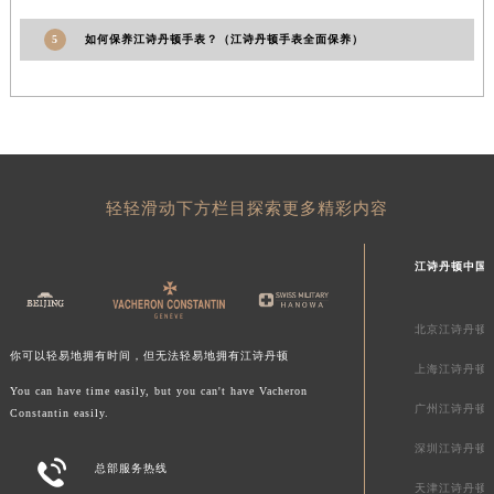
新疆维吾尔自治区库车市库车市文化东路江诗丹顿售后服务中心（需提前预约）
5
如何保养江诗丹顿手表？（江诗丹顿手表全面保养）
新疆维吾尔自治区库尔勒市库尔勒市人民东路江诗丹顿售后服务中心（需提前预约）
新疆维吾尔自治区奎屯市团结西街江诗丹顿售后服务中心（需提前预约）
新疆维吾尔自治区昆玉市昆泉街江诗丹顿售后服务中心（需提前预约）
新疆维吾尔自治区沙湾市三道河子镇世纪大道南路江诗丹顿售后服务中心（需提前预约）
新疆维吾尔自治区石河子市北二路江诗丹顿售后服务中心（需提前预约）
新疆维吾尔自治区双河市光明路江诗丹顿售后服务中心（需提前预约）
轻轻滑动下方栏目探索更多精彩内容
新疆维吾尔自治区塔城市塔城地区闻琴路江诗丹顿售后服务中心（需提前预约）
新疆维吾尔自治区铁门关市兴疆路江诗丹顿售后服务中心（需提前预约）
江诗丹顿中国
新疆维吾尔自治区图木舒克市图木舒克市中兴街江诗丹顿售后服务中心（需提前预约）
新疆维吾尔自治区吐鲁番市高昌区文化中路文化中路江诗丹顿售后服务中心（需提前预约）
北京江诗丹顿
新疆维吾尔自治区乌苏市乌鲁木齐北路江诗丹顿售后服务中心（需提前预约）
你可以轻易地拥有时间，但无法轻易地拥有江诗丹顿
上海江诗丹顿
新疆维吾尔自治区五家渠市长征西街江诗丹顿售后服务中心（需提前预约）
You can have time easily, but you can't have Vacheron
广州江诗丹顿
新疆维吾尔自治区新星市东风路江诗丹顿售后服务中心（需提前预约）
Constantin easily.
新疆维吾尔自治区伊宁市解放西路江诗丹顿售后服务中心（需提前预约）
深圳江诗丹顿

总部服务热线
贵州省安顺市西秀区中华南路江诗丹顿售后服务中心（需提前预约）
天津江诗丹顿