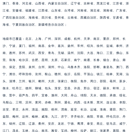
福建省漳州市龙文区步港路江诗丹顿售后服务中心（需提前预约）
澳门、香港、河北省、山西省、内蒙古自治区、辽宁省、吉林省、黑龙江省、江苏省、浙
江省、安徽省、福建省、江西省、山东省、台湾省、河南省、湖北省、湖南省、广东省、
江苏省常州市新北区龙锦路1590号现代传媒中心5号楼10层1008室江诗丹顿售后服务中心（需提前预约）
广西壮族自治区、海南省、四川省、贵州省、云南省、西藏自治区、陕西省、甘肃省、青
江苏省淮安市清江浦区淮海北路江诗丹顿售后服务中心（需提前预约）
海省、宁夏回族自治区、新疆维吾尔自治区；
江苏省连云港市海州区通灌北路江诗丹顿售后服务中心（需提前预约）
江苏省南京市秦淮区中山南路1号南京中心22层22-C1-C3室江诗丹顿售后服务中心（需提前预约）
地级市已覆盖：北京、上海、广州、深圳、成都、杭州、天津、南京、重庆、郑州、长
江苏省宿迁市宿城区西湖路江诗丹顿售后服务中心（需提前预约）
沙、宁波、厦门、福州、南昌、金华、嘉兴、扬州、常州、绍兴、徐州、盐城、泰州、济
江苏省泰州市海陵区永定东路399号置地商务中心东塔（华润万象城）17层1706室江诗丹顿售后服务中心（需提前预约）
南、惠州、苏州、武汉、西安、青岛、无锡、温州、沈阳、大连、海口、三亚、佛山、东
莞、珠海、哈尔滨、合肥、昆明、太原、石家庄、南宁、南通、长春、烟台、唐山、廊
江苏省徐州市鼓楼区淮海东路29号苏宁广场IFC国际金融中心35层3508室江诗丹顿售后服务中心（需提前预约）
坊、保定、贵阳、泉州、台州、湖州、中山、乌鲁木齐、洛阳、邯郸、秦皇岛、澳门、西
江苏省盐城市盐都区世纪大道5号盐城金融城写字楼1号楼16层1604室江诗丹顿售后服务中心（需提前预约）
宁、潍坊、呼和浩特、沧州、鞍山、赣州、临沂、岳阳、平顶山、镇江、桂林、芜湖、汕
江苏省扬州市邗江区国展路29号星耀天地写字楼1号楼18层1803室江诗丹顿售后服务中心（需提前预约）
头、淄博、兰州、银川、郴州、大庆、张家口、衡阳、焦作、周口、邵阳、亳州、新乡、
江苏省镇江市京口区中山东路江诗丹顿售后服务中心（需提前预约）
衡水、牡丹江、德州、聊城、包头、淮安、宜昌、许昌、邢台、宿迁、丽水、蚌埠、上
江西省抚州市临川区赣东大道江诗丹顿售后服务中心（需提前预约）
饶、晋中、葫芦岛、四平、宜春、滁州、大同、舟山、绵阳、天水、德阳、承德、绥化、
江西省赣州市章贡区文清路江诗丹顿售后服务中心（需提前预约）
马鞍山、三明、滨州、黄冈、赤峰、荆州、通化、鸡西、佳木斯、黑河、连云港、阜阳、
吉安、枣庄、永州、清远、揭阳、梧州、渭南、延安、长治、运城、淮南、莆田、荆门、
江西省吉安市吉州区井冈山大道江诗丹顿售后服务中心（需提前预约）
益阳、梅州、达州、榆林、威海、九江、济宁、齐齐哈尔、南阳、常德、呼伦贝尔、丹
江西省景德镇市珠山区珠山中路江诗丹顿售后服务中心（需提前预约）
东、锦州、辽阳、辽源、衢州、安庆、龙岩、宁德、鹰潭、泰安、商丘、驻马店、咸宁、
江西省九江市浔阳区浔阳路江诗丹顿售后服务中心（需提前预约）
江门、茂名、玉林、乐山、南充、雅安、宝鸡、柳州、拉萨、丽江、张家界、襄阳、株