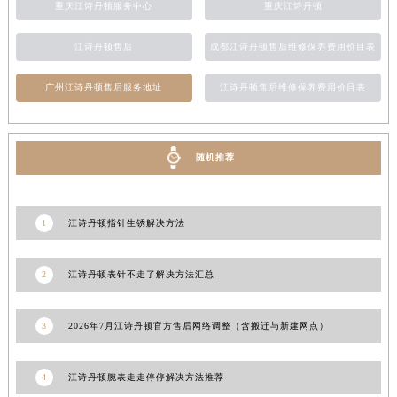
重庆江诗丹顿服务中心
重庆江诗丹顿
新疆维吾尔自治区阿拉尔市胜利大道江诗丹顿售后服务中心（需提前预约）
新疆维吾尔自治区阿拉山口市友好路江诗丹顿售后服务中心（需提前预约）
江诗丹顿售后
成都江诗丹顿售后维修保养费用价目表
新疆维吾尔自治区阿勒泰市解放路江诗丹顿售后服务中心（需提前预约）
新疆维吾尔自治区阿图什市光明路江诗丹顿售后服务中心（需提前预约）
广州江诗丹顿售后服务地址
江诗丹顿售后维修保养费用价目表
新疆维吾尔自治区白杨市军垦路江诗丹顿售后服务中心（需提前预约）
新疆维吾尔自治区北屯市团结路江诗丹顿售后服务中心（需提前预约）
新疆维吾尔自治区博乐市博乐市北京路江诗丹顿售后服务中心（需提前预约）
随机推荐
新疆维吾尔自治区昌吉市延安北路江诗丹顿售后服务中心（需提前预约）
新疆维吾尔自治区阜康市博峰路江诗丹顿售后服务中心（需提前预约）
1
江诗丹顿指针生锈解决方法
新疆维吾尔自治区哈密市伊州区建国北路江诗丹顿售后服务中心（需提前预约）
新疆维吾尔自治区和田市和田市北京西路江诗丹顿售后服务中心（需提前预约）
2
江诗丹顿表针不走了解决方法汇总
新疆维吾尔自治区胡杨河市胡杨河市胡杨路江诗丹顿售后服务中心（需提前预约）
新疆维吾尔自治区霍尔果斯市亚欧北路江诗丹顿售后服务中心（需提前预约）
3
2026年7月江诗丹顿官方售后网络调整（含搬迁与新建网点）
新疆维吾尔自治区喀什市解放北路江诗丹顿售后服务中心（需提前预约）
新疆维吾尔自治区可克达拉市幸福路江诗丹顿售后服务中心（需提前预约）
4
江诗丹顿腕表走走停停解决方法推荐
新疆维吾尔自治区克拉玛依市克拉玛依区友谊路江诗丹顿售后服务中心（需提前预约）