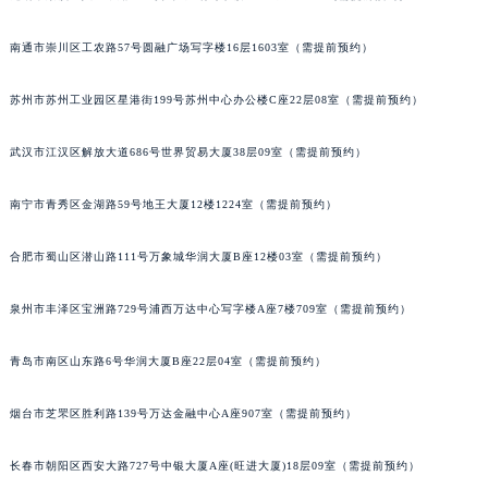
山西省大同市平城区迎宾街江诗丹顿售后服务中心（需提前预约）
山西省晋城市城区黄华街江诗丹顿售后服务中心（需提前预约）
南通市崇川区工农路57号圆融广场写字楼16层1603室（需提前预约）
山西省晋中市榆次区顺城街江诗丹顿售后服务中心（需提前预约）
苏州市苏州工业园区星港街199号苏州中心办公楼C座22层08室（需提前预约）
山西省临汾市尧都区解放路江诗丹顿售后服务中心（需提前预约）
山西省吕梁市离石区永宁中路与建设街交叉口江诗丹顿售后服务中心（需提前预约）
武汉市江汉区解放大道686号世界贸易大厦38层09室（需提前预约）
山西省朔州市朔城区怡西路与鄯阳西街交汇处江诗丹顿售后服务中心（需提前预约）
山西省忻州市忻府区和平东街与七一南路交叉口江诗丹顿售后服务中心（需提前预约）
南宁市青秀区金湖路59号地王大厦12楼1224室（需提前预约）
山西省阳泉市郊区平阳东街与新城大道交叉口江诗丹顿售后服务中心（需提前预约）
山西省运城市盐湖区河东街江诗丹顿售后服务中心（需提前预约）
合肥市蜀山区潜山路111号万象城华润大厦B座12楼03室（需提前预约）
山西省长治市潞州区英雄中路江诗丹顿售后服务中心（需提前预约）
泉州市丰泽区宝洲路729号浦西万达中心写字楼A座7楼709室（需提前预约）
山西省太原市迎泽区迎泽街道解放路15号亨得利名表维修授权店3楼江诗丹顿售后服务中心（需提前预约）
天津市和平区赤峰道136号天津国际金融中心26层2603室江诗丹顿售后服务中心（需提前预约）
青岛市南区山东路6号华润大厦B座22层04室（需提前预约）
安徽省安庆市迎江区人民路江诗丹顿售后服务中心（需提前预约）
安徽省蚌埠市蚌山区淮河路江诗丹顿售后服务中心（需提前预约）
烟台市芝罘区胜利路139号万达金融中心A座907室（需提前预约）
安徽省亳州市谯城区魏武大道江诗丹顿售后服务中心（需提前预约）
长春市朝阳区西安大路727号中银大厦A座(旺进大厦)18层09室（需提前预约）
安徽省池州市贵池区长江路江诗丹顿售后服务中心（需提前预约）