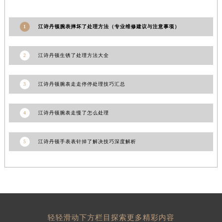
宁夏回族自治区固原市原州区文化街江诗丹顿售后服务中心（需提前预约）
宁夏回族自治区石嘴山市大武口区贺兰山路江诗丹顿售后服务中心（需提前预约）
1
江诗丹顿腕表摔坏了处理方法（专业维修建议与注意事项）
宁夏回族自治区吴忠市利通区开元大道江诗丹顿售后服务中心（需提前预约）
宁夏回族自治区银川市兴庆区新华东路97号新百中心C馆一层C1-18号商铺江诗丹顿售后服务中心（需提前预约）
2
江诗丹顿生锈了处理方法大全
宁夏回族自治区中卫市沙坡头区鼓楼东街江诗丹顿售后服务中心（需提前预约）
青海省果洛藏族自治州玛沁县团结路江诗丹顿售后服务中心（需提前预约）
3
江诗丹顿腕表走走停停处理技巧汇总
青海省海北藏族自治州海晏县将军路江诗丹顿售后服务中心（需提前预约）
青海省海东市乐都区滨河路江诗丹顿售后服务中心（需提前预约）
4
江诗丹顿腕表走慢了怎么处理
青海省海南藏族自治州共和县青海湖大街江诗丹顿售后服务中心（需提前预约）
青海省海西蒙古族藏族自治州德令哈市柴达木路江诗丹顿售后服务中心（需提前预约）
5
江诗丹顿手表表针掉了解决技巧深度解析
青海省黄南藏族自治州同仁市德合隆路江诗丹顿售后服务中心（需提前预约）
青海省西宁市城西区海湖新区西关大道江诗丹顿售后服务中心（需提前预约）
青海省玉树藏族自治州结古镇胜利路江诗丹顿售后服务中心（需提前预约）
陕西省安康市汉滨区金州路江诗丹顿售后服务中心（需提前预约）
陕西省宝鸡市渭滨区经二路江诗丹顿售后服务中心（需提前预约）
轻轻滑动下方栏目探索更多精彩内容
陕西省汉中市汉台区北大街江诗丹顿售后服务中心（需提前预约）