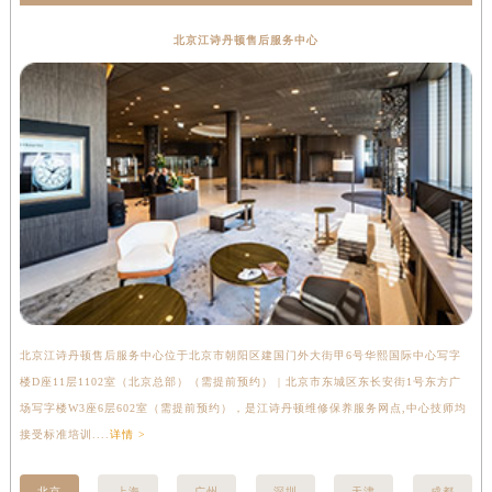
海南省三亚市吉阳区迎宾路江诗丹顿售后服务中心（需提前预约）
北京江诗丹顿售后服务中心
海南省万宁市万城镇解放路江诗丹顿售后服务中心（需提前预约）
海南省文昌市文城镇教育东路江诗丹顿售后服务中心（需提前预约）
海南省五指山市通什镇三月三大道江诗丹顿售后服务中心（需提前预约）
香港特别行政区尖沙咀区油尖旺区广东道江诗丹顿售后服务中心（需提前预约）
香港特别行政区金钟区中西区金钟道江诗丹顿售后服务中心（需提前预约）
香港特别行政区九龙区油尖旺区弥敦道江诗丹顿售后服务中心（需提前预约）
香港特别行政区铜锣湾区湾仔区轩尼诗道江诗丹顿售后服务中心（需提前预约）
河南省安阳市文峰区解放大道江诗丹顿售后服务中心（需提前预约）
河南省鹤壁市淇滨区九州路江诗丹顿售后服务中心（需提前预约）
河南省济源市沁园街道济水大道江诗丹顿售后服务中心（需提前预约）
北京江诗丹顿售后服务中心位于北京市朝阳区建国门外大街甲6号华熙国际中心写字
上
河南省焦作市解放区解放路江诗丹顿售后服务中心（需提前预约）
楼D座11层1102室（北京总部）（需提前预约） | 北京市东城区东长安街1号东方广
室
河南省开封市鼓楼区中山路江诗丹顿售后服务中心（需提前预约）
场写字楼W3座6层602室（需提前预约），是江诗丹顿维修保养服务网点,中心技师均
提
河南省洛阳市西工区中州中路与解放路交叉口江诗丹顿售后服务中心（需提前预约）
接受标准培训....
详情 >
河南省漯河市源汇区交通路江诗丹顿售后服务中心（需提前预约）
河南省南阳市宛城区范蠡东路与南都路交叉口江诗丹顿售后服务中心（需提前预约）
北京
上海
广州
深圳
天津
成都