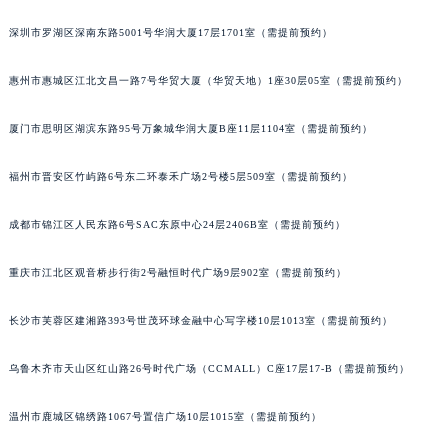
黑龙江省绥化市北林区新华街与康庄路交叉口江诗丹顿售后服务中心（需提前预约）
深圳市罗湖区深南东路5001号华润大厦17层1701室（需提前预约）
黑龙江省伊春市伊美区通河路江诗丹顿售后服务中心（需提前预约）
吉林省白城市洮北区明仁南街江诗丹顿售后服务中心（需提前预约）
惠州市惠城区江北文昌一路7号华贸大厦（华贸天地）1座30层05室（需提前预约）
吉林省白山市浑江区浑江大街江诗丹顿售后服务中心（需提前预约）
厦门市思明区湖滨东路95号万象城华润大厦B座11层1104室（需提前预约）
吉林省吉林市船营区河南街江诗丹顿售后服务中心（需提前预约）
吉林省辽源市龙山区人民大街江诗丹顿售后服务中心（需提前预约）
福州市晋安区竹屿路6号东二环泰禾广场2号楼5层509室（需提前预约）
吉林省梅河口市新华街道梅河大街江诗丹顿售后服务中心（需提前预约）
吉林省四平市铁东区紫气大路与南九经街交汇处江诗丹顿售后服务中心（需提前预约）
成都市锦江区人民东路6号SAC东原中心24层2406B室（需提前预约）
吉林省松原市宁江区五环大街江诗丹顿售后服务中心（需提前预约）
吉林省通化市东昌区环通乡江南大街江诗丹顿售后服务中心（需提前预约）
重庆市江北区观音桥步行街2号融恒时代广场9层902室（需提前预约）
吉林省延边市延吉市解放路江诗丹顿售后服务中心（需提前预约）
长沙市芙蓉区建湘路393号世茂环球金融中心写字楼10层1013室（需提前预约）
辽宁省鞍山市铁东区站前街江诗丹顿售后服务中心（需提前预约）
辽宁省本溪市平山区胜利路江诗丹顿售后服务中心（需提前预约）
乌鲁木齐市天山区红山路26号时代广场（CCMALL）C座17层17-B（需提前预约）
辽宁省朝阳市双塔区新华路江诗丹顿售后服务中心（需提前预约）
辽宁省丹东市振兴区七经街江诗丹顿售后服务中心（需提前预约）
温州市鹿城区锦绣路1067号置信广场10层1015室（需提前预约）
辽宁省抚顺市新抚区东一路江诗丹顿售后服务中心（需提前预约）