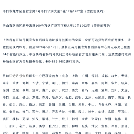
安徽省芜湖市镜湖区中山路步行街江诗丹顿售后服务中心（需提前预约）
海口市龙华区金贸东路5号海口华润大厦B座17层1707室（需提前预约）
安徽省宣城市宣州区叠嶂西路江诗丹顿售后服务中心（需提前预约）
福建省龙岩市新罗区九一南路江诗丹顿售后服务中心（需提前预约）
唐山市路南区新华东道100号万达广场写字楼A座10层1002室（需提前预约）
福建省南平市建阳区人民西路江诗丹顿售后服务中心（需提前预约）
福建省宁德市蕉城区天湖东路江诗丹顿售后服务中心（需提前预约）
上述所有江诗丹顿官方售后服务地址服务范围均为全国，全部可选择到店或邮寄服务，注
意提前预约即可。截至2026年5月12日，最新江诗丹顿官方售后服务中心网点布局已覆盖
福建省莆田市城厢区霞林街道荔华东大道江诗丹顿售后服务中心（需提前预约）
34个省级行政区，中国所有省份均可找到江诗丹顿的官方售后服务门店，注意需拨打江诗
福建省三明市三元区东乾二路江诗丹顿售后服务中心（需提前预约）
丹顿全国官方售后服务热线：400-882-9682进行预约。
福建省漳州市龙文区步港路江诗丹顿售后服务中心（需提前预约）
江苏省常州市新北区龙锦路1590号现代传媒中心5号楼10层1008室江诗丹顿售后服务中心（需提前预约）
目前
江诗丹顿售后
服务中心已覆盖的市：北京、上海、广州、深圳、成都、杭州、天津、
江苏省淮安市清江浦区淮海北路江诗丹顿售后服务中心（需提前预约）
南京、重庆、郑州、长沙、宁波、厦门、福州、南昌、金华、嘉兴、扬州、常州、绍兴、
江苏省连云港市海州区通灌北路江诗丹顿售后服务中心（需提前预约）
徐州、盐城、泰州、济南、惠州、苏州、武汉、西安、青岛、无锡、温州、沈阳、大连、
海口、三亚、佛山、东莞、珠海、哈尔滨、合肥、昆明、太原、石家庄、南宁、南通、长
江苏省南京市秦淮区中山南路1号南京中心22层22-C1-C3室江诗丹顿售后服务中心（需提前预约）
春、烟台、唐山、廊坊、保定、贵阳、泉州、台州、湖州、中山、乌鲁木齐、洛阳、邯
江苏省宿迁市宿城区西湖路江诗丹顿售后服务中心（需提前预约）
郸、秦皇岛、澳门、西宁、潍坊、呼和浩特、沧州、鞍山、赣州、临沂、岳阳、平顶山、
江苏省泰州市海陵区永定东路399号置地商务中心东塔（华润万象城）17层1706室江诗丹顿售后服务中心（需提前预约）
镇江、桂林、芜湖、汕头、淄博、兰州、银川、郴州、大庆、张家口、衡阳、焦作、周
江苏省徐州市鼓楼区淮海东路29号苏宁广场IFC国际金融中心35层3508室江诗丹顿售后服务中心（需提前预约）
口、邵阳、亳州、新乡、衡水、牡丹江、德州、聊城、包头、淮安、宜昌、许昌、邢台、
江苏省盐城市盐都区世纪大道5号盐城金融城写字楼1号楼16层1604室江诗丹顿售后服务中心（需提前预约）
宿迁、丽水、蚌埠、上饶、晋中、葫芦岛、四平、宜春、滁州、大同、舟山、绵阳、天