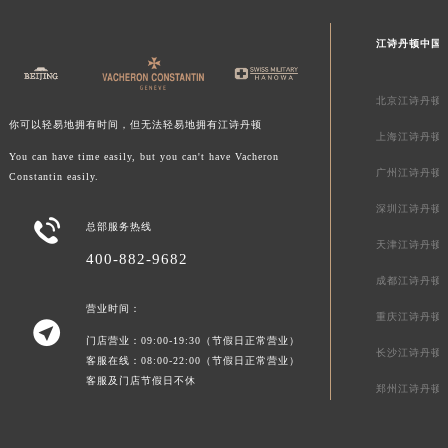
陕西省商洛市商州区州城街江诗丹顿售后服务中心（需提前预约）
江诗丹顿中国
陕西省铜川市王益区红旗街江诗丹顿售后服务中心（需提前预约）
陕西省渭南市临渭区东风大街江诗丹顿售后服务中心（需提前预约）
北京江诗丹顿
陕西省咸阳市秦都区沣西新城统一西路与白马河路交汇处江诗丹顿售后服务中心（需提前预约）
你可以轻易地拥有时间，但无法轻易地拥有江诗丹顿
陕西省延安市宝塔区中心街江诗丹顿售后服务中心（需提前预约）
上海江诗丹顿
You can have time easily, but you can't have Vacheron
陕西省榆林市榆阳区长兴路江诗丹顿售后服务中心（需提前预约）
广州江诗丹顿
Constantin easily.
新疆维吾尔自治区阿克苏市东大街江诗丹顿售后服务中心（需提前预约）
深圳江诗丹顿
新疆维吾尔自治区阿拉尔市胜利大道江诗丹顿售后服务中心（需提前预约）

总部服务热线
新疆维吾尔自治区阿拉山口市友好路江诗丹顿售后服务中心（需提前预约）
天津江诗丹顿
400-882-9682
新疆维吾尔自治区阿勒泰市解放路江诗丹顿售后服务中心（需提前预约）
成都江诗丹顿
新疆维吾尔自治区阿图什市光明路江诗丹顿售后服务中心（需提前预约）
营业时间：
重庆江诗丹顿

新疆维吾尔自治区白杨市军垦路江诗丹顿售后服务中心（需提前预约）
门店营业：09:00-19:30（节假日正常营业）
长沙江诗丹顿
新疆维吾尔自治区北屯市团结路江诗丹顿售后服务中心（需提前预约）
客服在线：08:00-22:00（节假日正常营业）
客服及门店节假日不休
新疆维吾尔自治区博乐市博乐市北京路江诗丹顿售后服务中心（需提前预约）
郑州江诗丹顿
新疆维吾尔自治区昌吉市延安北路江诗丹顿售后服务中心（需提前预约）
新疆维吾尔自治区阜康市博峰路江诗丹顿售后服务中心（需提前预约）