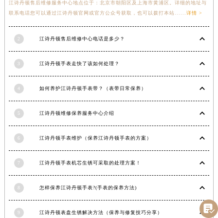
江诗丹顿售后维修服务中心地点位于：北京市朝阳区及上海市黄浦区。详细的地址与
湖北省随州市曾都区青年路江诗丹顿售后服务中心（需提前预约）
联系电话您可以通过江诗丹顿官网或官方公众号获取，也可以拨打本站......
详情 >
湖北省咸宁市咸安区长安大道江诗丹顿售后服务中心（需提前预约）
湖北省襄阳市樊城区长虹路与人民路交叉口江诗丹顿售后服务中心（需提前预约）
2
江诗丹顿售后维修中心电话是多少？
湖北省孝感市孝南区复兴大道江诗丹顿售后服务中心（需提前预约）
3
江诗丹顿手表走快了该如何处理？
湖北省宜昌市西陵区夷陵大道与港窑路江诗丹顿售后服务中心（需提前预约）
湖南省常德市武陵区人民路江诗丹顿售后服务中心（需提前预约）
4
如何养护江诗丹顿手表带？（表带日常保养）
湖南省郴州市北湖区国庆北路江诗丹顿售后服务中心（需提前预约）
湖南省衡阳市雁峰区解放路江诗丹顿售后服务中心（需提前预约）
5
江诗丹顿维修保养服务中心介绍
湖南省怀化市鹤城区迎丰中路江诗丹顿售后服务中心（需提前预约）
湖南省娄底市娄星区长青街江诗丹顿售后服务中心（需提前预约）
6
江诗丹顿手表维护（保养江诗丹顿手表的方案）
湖南省邵阳市双清区东风路江诗丹顿售后服务中心（需提前预约）
湖南省湘潭市雨湖区莲城大道江诗丹顿售后服务中心（需提前预约）
7
江诗丹顿手表机芯生锈可采取的处理方案！
湖南省益阳市赫山区桃花仑路江诗丹顿售后服务中心（需提前预约）
湖南省永州市冷水滩区永州大道与中兴路交叉口江诗丹顿售后服务中心（需提前预约）
8
怎样保养江诗丹顿手表?(手表的保养方法)
湖南省岳阳市岳阳楼区东茅岭路江诗丹顿售后服务中心（需提前预约）

9
江诗丹顿表盘生锈解决方法（保养与修复技巧分享）
湖南省张家界市永定区解放路江诗丹顿售后服务中心（需提前预约）