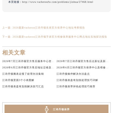
本页链接：
http://www.vacheronfw.com/problems/jinhua/27468.html
广西壮族自治区北海市海城区北京路江诗丹顿售后服务中心（需提前预约）
广西壮族自治区崇左市江州区石景林街道友谊大道与丽川路交汇处江诗丹顿售后服务中心（需提前预约）
广西壮族自治区防城港市港口区金花茶大道江诗丹顿售后服务中心（需提前预约）
广西壮族自治区贵港市港北区港城街道布山大道与仙衣路交叉口江诗丹顿售后服务中心（需提前预约）
上一篇:
2026最新vacheron江诗丹顿名表官方保养中心地址考察报告
广西壮族自治区桂林市秀峰区红岭路江诗丹顿售后服务中心（需提前预约）
下一篇:
2026最新vacheron江诗丹顿手表官方维修保养服务中心网点地址实地探访报告
广西壮族自治区河池市金城江区金城江街道朝阳路江诗丹顿售后服务中心（需提前预约）
广西壮族自治区贺州市八步区城东街道灵峰南路江诗丹顿售后服务中心（需提前预约）
相关文章
广西壮族自治区来宾市兴宾区桂中大道江诗丹顿售后服务中心（需提前预约）
2026年7月江诗丹顿官方售后服务中心变动补充最终速查（迁址+新增）
2026年7月江诗丹顿官方售后点新址及新增网点最终补充速报
广西壮族自治区柳州市城中区中山中路江诗丹顿售后服务中心（需提前预约）
2026年6月江诗丹顿官方售后地址迁移及新网点启用补充最终通知
2026年6月江诗丹顿官方保养中心及维修服务点变动补充记录文本
广西壮族自治区钦州市钦南区金海湾东大街江诗丹顿售后服务中心（需提前预约）
江诗丹顿腕表走慢了处理办法集锦
江诗丹顿偷停解决办法盘点
广西壮族自治区梧州市万秀区龙湖镇高旺路江诗丹顿售后服务中心（需提前预约）
江诗丹顿里面3个小表图解
江诗丹顿表盘有划痕处理技巧详解
广西壮族自治区玉林市玉州区金玉路江诗丹顿售后服务中心（需提前预约）
江诗丹顿表盘有划痕解决技巧汇总
江诗丹顿表带掉色处理技巧推荐
海南省儋州市儋州市那大镇兰洋北路江诗丹顿售后服务中心（需提前预约）
海南省东方市八所镇解放西路江诗丹顿售后服务中心（需提前预约）
海南省琼海市嘉积镇东风路江诗丹顿售后服务中心（需提前预约）
江诗丹顿保养
海南省三沙市西沙区西沙群岛永兴岛北京路江诗丹顿售后服务中心（需提前预约）