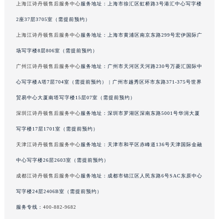
上海江诗丹顿售后服务中心
服务地址：上海市徐汇区虹桥路3号港汇中心写字楼
广东省河源市源城区越王大道江诗丹顿售后服务中心（需提前预约）
2座37层3705室（需提前预约）
广东省惠州市惠城区江北文昌一路7号华贸大厦1座30层3005室江诗丹顿售后服务中心（需提前预约）
上海江诗丹顿售后服务中心
服务地址：上海市黄浦区南京东路299号宏伊国际广
广东省江门市蓬江区广场西路江诗丹顿售后服务中心（需提前预约）
广东省揭阳市榕城进贤门步行街江诗丹顿售后服务中心（需提前预约）
场写字楼8层806室（需提前预约）
广东省茂名市电白区水东街道迎宾大道江诗丹顿售后服务中心（需提前预约）
广州江诗丹顿售后服务中心
服务地址：广州市天河区天河路230号万菱汇国际中
广东省梅州市梅江区金燕大道江诗丹顿售后服务中心（需提前预约）
心写字楼A塔7层704室（需提前预约） | 广州市越秀区环市东路371-375号世界
广东省清远市清城区湖西路江诗丹顿售后服务中心（需提前预约）
贸易中心大厦南塔写字楼15层07室（需提前预约）
广东省汕头市龙湖区长平路江诗丹顿售后服务中心（需提前预约）
深圳江诗丹顿售后服务中心
服务地址：深圳市罗湖区深南东路5001号华润大厦
广东省汕尾市城区香洲街道园林社区翠园街江诗丹顿售后服务中心（需提前预约）
写字楼17层1701室（需提前预约）
广东省韶关市武江区芙蓉新区与老城中心交汇处江诗丹顿售后服务中心（需提前预约）
天津江诗丹顿售后服务中心
服务地址：天津市和平区赤峰道136号天津国际金融
广东省深圳市罗湖区深南东路5001号华润大厦17层1701室江诗丹顿售后服务中心（需提前预约）
广东省阳江市江城区东风一路江诗丹顿售后服务中心（需提前预约）
中心写字楼26层2603室（需提前预约）
广东省云浮市云城区金山路江诗丹顿售后服务中心（需提前预约）
成都江诗丹顿售后服务中心
服务地址：成都市锦江区人民东路6号SAC东原中心
广东省湛江市赤坎区观海北路江诗丹顿售后服务中心（需提前预约）
写字楼24层2406B室（需提前预约）
广东省肇庆市端州区信安大道与砚都大道交汇处江诗丹顿售后服务中心（需提前预约）
服务专线：
400-882-9682
广西壮族自治区百色市右江区中山二路江诗丹顿售后服务中心（需提前预约）