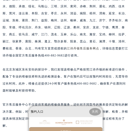
江苏省扬州市邗江区国展路29号星耀天地写字楼1号楼18层1803室江诗丹顿售后服务中心（需提前预约）
水、德阳、承德、绥化、马鞍山、三明、滨州、黄冈、赤峰、荆州、通化、鸡西、佳木
斯、黑河、连云港、阜阳、吉安、枣庄、永州、清远、揭阳、梧州、渭南、延安、长治、
江苏省镇江市京口区中山东路江诗丹顿售后服务中心（需提前预约）
运城、淮南、莆田、荆门、益阳、梅州、达州、榆林、威海、九江、济宁、齐齐哈尔、南
江西省抚州市临川区赣东大道江诗丹顿售后服务中心（需提前预约）
阳、常德、呼伦贝尔、丹东、锦州、辽阳、辽源、衢州、安庆、龙岩、宁德、鹰潭、泰
江西省赣州市章贡区文清路江诗丹顿售后服务中心（需提前预约）
安、商丘、驻马店、咸宁、江门、茂名、玉林、乐山、南充、雅安、宝鸡、柳州、拉萨、
江西省吉安市吉州区井冈山大道江诗丹顿售后服务中心（需提前预约）
丽江、张家界、襄阳、株洲、遵义、鄂尔多斯、阳泉、昆山、黄石、湘潭、十堰、漳州、
江西省景德镇市珠山区珠山中路江诗丹顿售后服务中心（需提前预约）
攀枝花、香港、台北，均有官方直营或授权的
江诗丹顿售后服务网点
，详细信息需拨打江
江西省九江市浔阳区浔阳路江诗丹顿售后服务中心（需提前预约）
诗丹顿全国官方售后服务热线400-882-9682进行咨询。
江西省南昌市红谷滩新区红谷中大道998号绿地双子塔（中央广场）A1座办公楼14层1407室江诗丹顿售后服务中心（需提前预约）
在北京东城区东长安街的探访中，我们发现该维修点严格按照江诗丹顿的标准进行操作，
江西省萍乡市安源区萍安北大道与康庄路交叉口江诗丹顿售后服务中心（需提前预约）
配备了专业的维修技师和先进的检测设备。客户在预约后可以按预约时间前往，无需等待
江西省上饶市信州区滨江西路江诗丹顿售后服务中心（需提前预约）
过长时间。此外，维修点还提供24小时客户服务热线400-882-9682，确保客户在遇到问
江西省新余市渝水区北湖西路江诗丹顿售后服务中心（需提前预约）
题时能够及时获得帮助。
江西省宜春市袁州区中山中路江诗丹顿售后服务中心（需提前预约）
江西省鹰潭市月湖区胜利东路江诗丹顿售后服务中心（需提前预约）
官方售后服务中心不仅提供常规的维修保养服务，还针对不同型号的腕表提供定制化的解
决方案。例如，对于一些较为复杂的机械结构问题，会由资深技师进行拆解、检查，并根
预约入口
关闭
山东省德州市德城区东风中路江诗丹顿售后服务中心（需提前预约）
据具体情况制定详细的修复计划。整个过程透明且专业，确保客户对维修过程有充分了
山东省东营市东营区济南路江诗丹顿售后服务中心（需提前预约）
解。
山东省济南市历下区经十路11111号华润中心写字楼（万象城）15层1508室江诗丹顿售后服务中心（需提前预约）