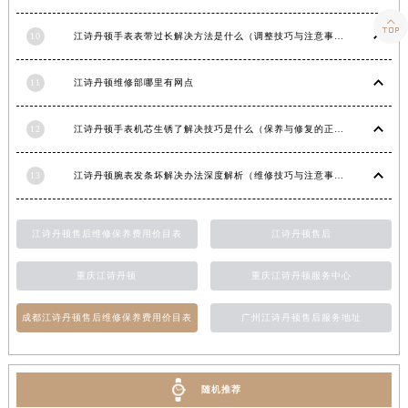
湖南省长沙市芙蓉区建湘路393号世茂环球金融中心写字楼10层1013室江诗丹顿售后服务中心（需提前预约）

10
江诗丹顿手表表带过长解决方法是什么（调整技巧与注意事项）
湖南省株洲市芦淞区建设南路江诗丹顿售后服务中心（需提前预约）
甘肃省白银市白银区北京路江诗丹顿售后服务中心（需提前预约）
11
江诗丹顿维修部哪里有网点
甘肃省定西市安定区解放路江诗丹顿售后服务中心（需提前预约）
甘肃省敦煌市沙州镇阳关中路江诗丹顿售后服务中心（需提前预约）
12
江诗丹顿手表机芯生锈了解决技巧是什么（保养与修复的正确方法）
甘肃省合作市人民街江诗丹顿售后服务中心（需提前预约）
甘肃省嘉峪关市雄关区新华中路江诗丹顿售后服务中心（需提前预约）
13
江诗丹顿腕表发条坏解决办法深度解析（维修技巧与注意事项）
甘肃省金昌市金川区北京路江诗丹顿售后服务中心（需提前预约）
甘肃省酒泉市肃州区西大街江诗丹顿售后服务中心（需提前预约）
江诗丹顿售后维修保养费用价目表
江诗丹顿售后
甘肃省临夏市城南街道团结路江诗丹顿售后服务中心（需提前预约）
甘肃省陇南市武都区人民路江诗丹顿售后服务中心（需提前预约）
重庆江诗丹顿
重庆江诗丹顿服务中心
甘肃省平凉市崆峒区西大街江诗丹顿售后服务中心（需提前预约）
成都江诗丹顿售后维修保养费用价目表
广州江诗丹顿售后服务地址
甘肃省庆阳市西峰区南大街江诗丹顿售后服务中心（需提前预约）
甘肃省天水市秦州区民主路江诗丹顿售后服务中心（需提前预约）
甘肃省武威市凉州区迎宾路江诗丹顿售后服务中心（需提前预约）
随机推荐
甘肃省张掖市甘州区民乐北路江诗丹顿售后服务中心（需提前预约）