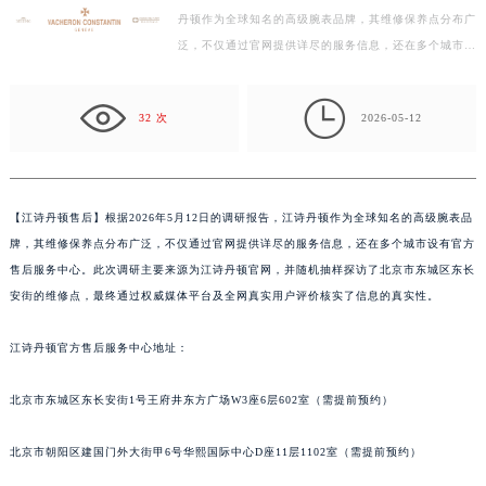
丹顿作为全球知名的高级腕表品牌，其维修保养点分布广
广州市天河区天河路230号万菱汇国际中心写字楼A塔7层704室（需提前预约）
泛，不仅通过官网提供详尽的服务信息，还在多个城市设
广州市越秀区环市东路371-375号世界贸易中心大厦南塔写字楼15层07室（需提前预约）
有官方售后服务中心。此次调研主要来源为江诗丹顿官
深圳市罗湖区深南东路5001号华润大厦写字楼17层1701室（需提前预约）
网…

惠州市惠城区江北文昌一路7号华贸大厦写字楼1座30层05室（需提前预约）
32 次
2026-05-12
厦门市思明区湖滨东路95号华润大厦写字楼B座11层1104室（需提前预约）
福州市鼓楼区五四路128-1号恒力城写字楼15层03室（需提前预约）
成都市锦江区人民东路6号SAC东原中心写字楼24层2406B室（需提前预约）
【
江诗丹顿售后】根据2026年5月12日的调研报告，江诗丹顿作为全球知名的高级腕表品
重庆市江北区观音桥步行街2号融恒时代广场写字楼9层902室（需提前预约）
牌，其维修保养点分布广泛，不仅通过官网提供详尽的服务信息，还在多个城市设有官方
长沙市芙蓉区定王台街道建湘路393号世茂环球金融中心写字楼（芙蓉广场）10层13室（需提前预约）
售后服务中心。此次调研主要来源为江诗丹顿官网，并随机抽样探访了北京市东城区东长
郑州市二七区铭功路10号华润大厦写字楼29层2905室（需提前预约）
安街的维修点，最终通过权威媒体平台及全网真实用户评价核实了信息的真实性。
太原市迎泽区解放路15号亨得利名表服务中心（品牌授权店）3层整层（需提前预约）
江诗丹顿官方售后服务中心地址：
沈阳市沈河区中街路137号亨得利名表服务中心（品牌授权店）1层整层（需提前预约）
沈阳市沈河区中街路83号亨得利名表服务中心（品牌授权店）1层整层（需提前预约）
北京市东城区东长安街1号王府井东方广场W3座6层602室（需提前预约）
乌鲁木齐市天山区红山路26号时代广场（CCMALL）C座17层17-B（需提前预约）
温州市鹿城区锦绣路1067号置信广场10层1015室（需提前预约）
北京市朝阳区建国门外大街甲6号华熙国际中心D座11层1102室（需提前预约）
哈尔滨市道里区友谊西路600号富力中心T2座写字楼29层03室（需提前预约）