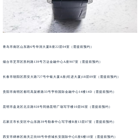
山西省长治市潞州区英雄中路江诗丹顿售后服务中心（需提前预约）
山西省太原市迎泽区迎泽街道解放路15号亨得利名表维修授权店3楼江诗丹顿售后服务中心（需提前预约）
天津市和平区赤峰道136号天津国际金融中心26层2603室江诗丹顿售后服务中心（需提前预约）
安徽省安庆市迎江区人民路江诗丹顿售后服务中心（需提前预约）
安徽省蚌埠市蚌山区淮河路江诗丹顿售后服务中心（需提前预约）
青岛市南区山东路6号华润大厦B座22层04室（需提前预约）
安徽省亳州市谯城区魏武大道江诗丹顿售后服务中心（需提前预约）
安徽省池州市贵池区长江路江诗丹顿售后服务中心（需提前预约）
烟台市芝罘区胜利路139号万达金融中心A座907室（需提前预约）
安徽省滁州市琅琊区南谯北路江诗丹顿售后服务中心（需提前预约）
安徽省阜阳市颍州区颍州北路江诗丹顿售后服务中心（需提前预约）
长春市朝阳区西安大路727号中银大厦A座(旺进大厦)18层09室（需提前预约）
安徽省淮北市相山区淮海路江诗丹顿售后服务中心（需提前预约）
贵阳市南明区都司高架桥路33号亨特国际金融中心14楼14D（需提前预约）
安徽省淮南市田家庵区国庆中路江诗丹顿售后服务中心（需提前预约）
安徽省黄山市屯溪区黄山西路江诗丹顿售后服务中心（需提前预约）
昆明市盘龙区北京路928号同德昆明广场写字楼10层06室（需提前预约）
安徽省六安市金安区解放中路江诗丹顿售后服务中心（需提前预约）
安徽省马鞍山市雨山区湖南西路江诗丹顿售后服务中心（需提前预约）
石家庄市长安区中山东路39号勒泰中心写字楼B座13层07室（需提前预约）
安徽省宿州市埇桥区人民中路江诗丹顿售后服务中心（需提前预约）
西安市碑林区南关正街88号华侨城长安国际中心E座6楼10室（需提前预约）
安徽省铜陵市铜官区石城大道江诗丹顿售后服务中心（需提前预约）