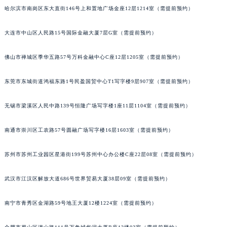
哈尔滨市南岗区东大直街146号上和置地广场金座12层1214室（需提前预约）
辽宁省阜新市海州区解放大街江诗丹顿售后服务中心（需提前预约）
辽宁省葫芦岛市连山区中央路江诗丹顿售后服务中心（需提前预约）
大连市中山区人民路15号国际金融大厦7层G室（需提前预约）
辽宁省锦州市古塔区中央大街江诗丹顿售后服务中心（需提前预约）
辽宁省辽阳市白塔区新运大街江诗丹顿售后服务中心（需提前预约）
佛山市禅城区季华五路57号万科金融中心C座12层1205室（需提前预约）
辽宁省盘锦市兴隆台区石油大街江诗丹顿售后服务中心（需提前预约）
辽宁省铁岭市银州区南马路江诗丹顿售后服务中心（需提前预约）
东莞市东城街道鸿福东路1号民盈国贸中心T1写字楼9层907室（需提前预约）
辽宁省营口市站前区市府路与渤海大街交叉口江诗丹顿售后服务中心（需提前预约）
无锡市梁溪区人民中路139号恒隆广场写字楼1座11层1104室（需提前预约）
辽宁省沈阳市沈河区中街路137号亨得利名表维修授权店1楼江诗丹顿售后服务中心（需提前预约）
辽宁省沈阳市沈河区中街路83号亨得利名表维修授权店1楼江诗丹顿售后服务中心（需提前预约）
南通市崇川区工农路57号圆融广场写字楼16层1603室（需提前预约）
北京市朝阳区建国门外大街甲6号华熙国际中心D座11层1102室江诗丹顿售后服务中心（北京总部）（需提前预约）
北京市东城区东长安街1号王府井东方广场W3座6层602室江诗丹顿售后服务中心（需提前预约）
苏州市苏州工业园区星港街199号苏州中心办公楼C座22层08室（需提前预约）
河北省保定市竞秀区朝阳北大街北国先天下江诗丹顿售后服务中心（需提前预约）
武汉市江汉区解放大道686号世界贸易大厦38层09室（需提前预约）
内蒙古自治区阿拉善盟市左旗土尔扈特大街江诗丹顿售后服务中心（需提前预约）
内蒙古自治区巴彦淖尔市临河区新华街江诗丹顿售后服务中心（需提前预约）
南宁市青秀区金湖路59号地王大厦12楼1224室（需提前预约）
内蒙古自治区包头市青山区幸福路甲3号王府井百货名表维修江诗丹顿售后服务中心（需提前预约）
内蒙古自治区赤峰市红山区哈达街江诗丹顿售后服务中心（需提前预约）