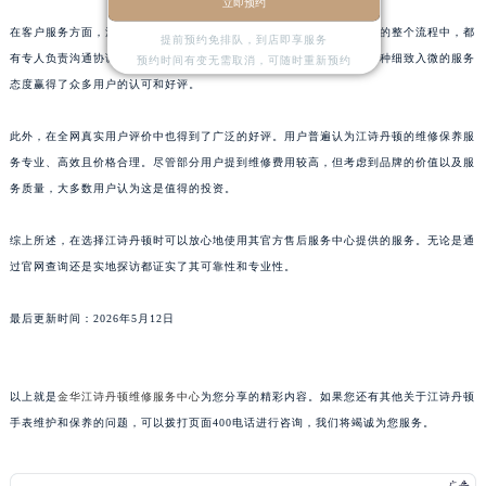
立即预约
山东省济宁市任城区太白楼路江诗丹顿售后服务中心（需提前预约）
在客户服务方面，江诗丹顿注重每一位客户的体验。从预约到完成维修的整个流程中，都
提前预约免排队，到店即享服务
山东省莱芜市文化南路8号银座商城名表维修一楼名表维修江诗丹顿售后服务中心（需提前预约）
有专人负责沟通协调，并在每次服务结束后发送详细的报告给客户。这种细致入微的服务
预约时间有变无需取消，可随时重新预约
山东省临沂市兰山区解放路江诗丹顿售后服务中心（需提前预约）
态度赢得了众多用户的认可和好评。
山东省日照市东港区烟台路江诗丹顿售后服务中心（需提前预约）
此外，在全网真实用户评价中也得到了广泛的好评。用户普遍认为江诗丹顿的维修保养服
山东省泰安市泰山区财源街道泰山大街江诗丹顿售后服务中心（需提前预约）
务专业、高效且价格合理。尽管部分用户提到维修费用较高，但考虑到品牌的价值以及服
山东省威海市环翠区新威海路89号振华商厦一楼名表维修江诗丹顿售后服务中心（需提前预约）
务质量，大多数用户认为这是值得的投资。
山东省潍坊市奎文区东风东街江诗丹顿售后服务中心（需提前预约）
山东省枣庄市滕州市北辛路与善国路交叉口江诗丹顿售后服务中心（需提前预约）
综上所述，在选择江诗丹顿时可以放心地使用其官方售后服务中心提供的服务。无论是通
山东省淄博市张店区金晶大道江诗丹顿售后服务中心（需提前预约）
过官网查询还是实地探访都证实了其可靠性和专业性。
上海市黄浦区南京东路299号宏伊国际广场写字楼8层806室江诗丹顿售后服务中心（需提前预约）
最后更新时间：2026年5月12日
上海市徐汇区虹桥路3号港汇中心2座37层3705室江诗丹顿售后服务中心（需提前预约）
浙江省杭州市上城区钱江路1366号华润大厦A座5层503-5室江诗丹顿售后服务中心（需提前预约）
浙江省湖州市吴兴区劳动路江诗丹顿售后服务中心（需提前预约）
以上就是
金华江诗丹顿维修服务中心
为您分享的精彩内容。如果您还有其他关于江诗丹顿
浙江省嘉兴市南湖区广益路705号嘉兴世界贸易中心A座13层1304室江诗丹顿售后服务中心（需提前预约）
手表维护和保养的问题，可以拨打页面400电话进行咨询，我们将竭诚为您服务。
浙江省金华市金东区东市南街777号金华万达广场4号楼22楼2209室江诗丹顿售后服务中心（需提前预约）
浙江省丽水市莲都区解放街江诗丹顿售后服务中心（需提前预约）