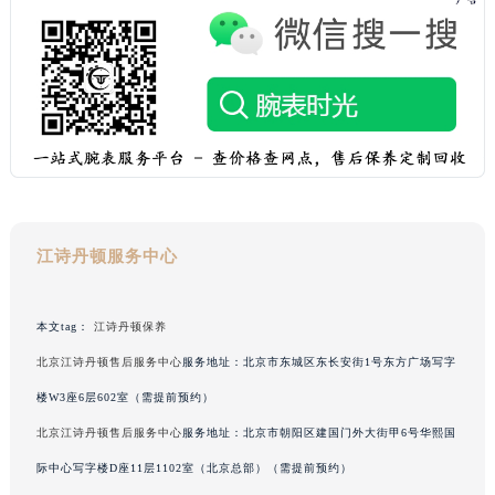
浙江省宁波市江北区大闸南路500号来福士广场办公楼20层2009室江诗丹顿售后服务中心（需提前预约）
浙江省衢州市柯城区上街江诗丹顿售后服务中心（需提前预约）
浙江省绍兴市越城区胜利东路379号世茂天际中心写字楼8层805室江诗丹顿售后服务中心（需提前预约）
浙江省舟山市定海区解放东路江诗丹顿售后服务中心（需提前预约）
澳门特别行政区大堂区议事亭前地（新马路）江诗丹顿售后服务中心（需提前预约）
澳门特别行政区风顺堂区南湾大马路江诗丹顿售后服务中心（需提前预约）
澳门特别行政区花地玛堂区关闸广场江诗丹顿售后服务中心（需提前预约）
澳门特别行政区花王堂区大三巴商圈江诗丹顿售后服务中心（需提前预约）
江诗丹顿服务中心
澳门特别行政区嘉模堂区官也街江诗丹顿售后服务中心（需提前预约）
澳门省路氹城市金光大道江诗丹顿售后服务中心（需提前预约）
本文tag：
江诗丹顿保养
澳门特别行政区望德堂区塔石广场江诗丹顿售后服务中心（需提前预约）
福建省福州市鼓楼区五四路128-1号恒力城写字楼15层03室江诗丹顿售后服务中心（需提前预约）
北京江诗丹顿售后服务中心
服务地址：北京市东城区东长安街1号东方广场写字
福建省厦门市思明区湖滨东路95号万象城华润大厦B座11层1104室江诗丹顿售后服务中心（需提前预约）
楼W3座6层602室（需提前预约）
广东省潮州市潮安区新风路与潮汕路交汇处江诗丹顿售后服务中心（需提前预约）
北京江诗丹顿售后服务中心
服务地址：北京市朝阳区建国门外大街甲6号华熙国
广东省广州市天河区天河路230号万菱汇国际中心A塔7层704室江诗丹顿售后服务中心（需提前预约）
际中心写字楼D座11层1102室（北京总部）（需提前预约）
广东省广州市越秀区环市东路371-375号世界贸易中心大厦南塔15层1507室江诗丹顿售后服务中心（需提前预约）