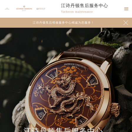
江诗丹顿售后服务中心

Vacheron maintenance

江诗丹顿售后维修服务中心竭诚为您服务！
2026年8月江诗丹顿中国区售后服务网络优化升级公告
2026年8月江诗丹顿全国官方售后客户服务热线：400-882-9682
江诗丹顿官方全国统一服务热线400-882-9682，服务覆盖中国大陆、香港、澳门、台湾全部区域（非大陆需加拨“+86”）
2026年8月江诗丹顿售后服务中心最新网点地址：
北京市朝阳区建国门外大街甲6号华熙国际中心写字楼D座11层1102室（北京总部）（需提前预约）
江诗丹顿售后服务中心
北京市东城区东长安街1号东方广场写字楼W3座6层602室（需提前预约）