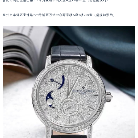
合肥市蜀山区潜山路111号万象城华润大厦B座12楼03室（需提前预约）
内蒙古自治区鄂尔多斯市东胜区伊金霍洛街江诗丹顿售后服务中心（需提前预约）
内蒙古自治区呼伦贝尔市海拉尔区中央街江诗丹顿售后服务中心（需提前预约）
泉州市丰泽区宝洲路729号浦西万达中心写字楼A座7楼709室（需提前预约）
内蒙古自治区通辽市科尔沁区明仁大街江诗丹顿售后服务中心（需提前预约）
内蒙古自治区乌海市海勃湾区人民南路江诗丹顿售后服务中心（需提前预约）
内蒙古自治区乌兰察布市集宁区恩和大街江诗丹顿售后服务中心（需提前预约）
内蒙古自治区锡林郭勒盟市锡林浩特市光明街与额尔敦路交叉口江诗丹顿售后服务中心（需提前预约）
内蒙古自治区兴安盟市乌兰浩特市兴安大街江诗丹顿售后服务中心（需提前预约）
山西省大同市平城区迎宾街江诗丹顿售后服务中心（需提前预约）
山西省晋城市城区黄华街江诗丹顿售后服务中心（需提前预约）
山西省晋中市榆次区顺城街江诗丹顿售后服务中心（需提前预约）
山西省临汾市尧都区解放路江诗丹顿售后服务中心（需提前预约）
山西省吕梁市离石区永宁中路与建设街交叉口江诗丹顿售后服务中心（需提前预约）
山西省朔州市朔城区怡西路与鄯阳西街交汇处江诗丹顿售后服务中心（需提前预约）
山西省忻州市忻府区和平东街与七一南路交叉口江诗丹顿售后服务中心（需提前预约）
山西省阳泉市郊区平阳东街与新城大道交叉口江诗丹顿售后服务中心（需提前预约）
山西省运城市盐湖区河东街江诗丹顿售后服务中心（需提前预约）