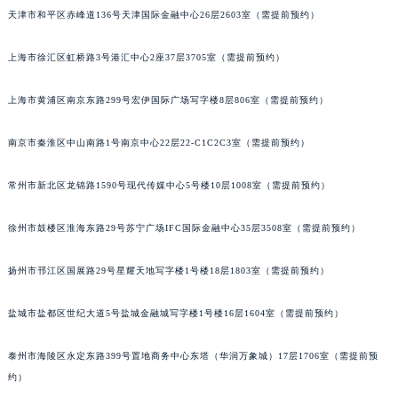
天津市和平区赤峰道136号天津国际金融中心26层2603室（需提前预约）
大连市中山区人民路15号国际金融大厦7层G室（需提前预约）
佛山市禅城区季华五路57号万科金融中心C座12层1205室（需提前预约）
上海市徐汇区虹桥路3号港汇中心2座37层3705室（需提前预约）
东莞市东城街道鸿福东路1号民盈国贸中心T1写字楼9层907室（需提前预约）
无锡市梁溪区人民中路139号恒隆广场写字楼1座11层1104室（需提前预约）
上海市黄浦区南京东路299号宏伊国际广场写字楼8层806室（需提前预约）
南通市崇川区工农路57号圆融广场写字楼16层1603室（需提前预约）
苏州市苏州工业园区星港街199号苏州中心办公楼C座22层08室（需提前预约）
南京市秦淮区中山南路1号南京中心22层22-C1C2C3室（需提前预约）
武汉市江汉区解放大道686号世界贸易大厦38层09室（需提前预约）
常州市新北区龙锦路1590号现代传媒中心5号楼10层1008室（需提前预约）
南宁市青秀区金湖路59号地王大厦12楼1224室（需提前预约）
合肥市蜀山区潜山路111号万象城华润大厦B座12楼03室（需提前预约）
徐州市鼓楼区淮海东路29号苏宁广场IFC国际金融中心35层3508室（需提前预约）
泉州市丰泽区宝洲路729号浦西万达中心写字楼A座7楼709室（需提前预约）
青岛市南区山东路6号华润大厦B座22层04室（需提前预约）
扬州市邗江区国展路29号星耀天地写字楼1号楼18层1803室（需提前预约）
烟台市芝罘区胜利路139号万达金融中心A座907室（需提前预约）
盐城市盐都区世纪大道5号盐城金融城写字楼1号楼16层1604室（需提前预约）
长春市朝阳区西安大路727号中银大厦A座(旺进大厦)18层09室（需提前预约）
贵阳市南明区都司高架桥路33号亨特国际金融中心14楼14D（需提前预约）
泰州市海陵区永定东路399号置地商务中心东塔（华润万象城）17层1706室（需提前预
昆明市盘龙区北京路928号同德昆明广场写字楼10层06室（需提前预约）
约）
石家庄市长安区中山东路39号勒泰中心写字楼B座13层07室（需提前预约）