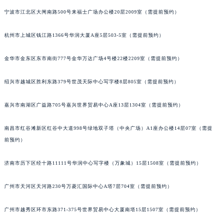
西安市碑林区南关正街88号华侨城长安国际中心E座6楼10室（需提前预约）
宁波市江北区大闸南路500号来福士广场办公楼20层2009室（需提前预约）
海口市龙华区金贸东路5号海口华润大厦B座17层1707室（需提前预约）
杭州市上城区钱江路1366号华润大厦A座5层503-5室（需提前预约）
唐山市路南区新华东道100号万达广场写字楼A座10层1002室（需提前预约）
台州市椒江区东海大道1800号腾达中心东1幢20楼2002室（需提前预约）
金华市金东区东市南街777号金华万达广场4号楼22楼2209室（需提前预约）
内蒙古自治区呼和浩特市玉泉区大学西街70号华润万象城写字楼（鄂尔多斯大厦）23层2326室（需提前预约）
甘肃省兰州市七里河区西津西路16号兰州中心写字楼21层2102室（需提前预约）
绍兴市越城区胜利东路379号世茂天际中心写字楼8层805室（需提前预约）
重庆市解放碑渝中区民权路28号英利国际金融中心写字楼20层01室（需提前预约）
黑龙江省大庆市萨尔图区会战大街江诗丹顿售后服务中心（需提前预约）
嘉兴市南湖区广益路705号嘉兴世界贸易中心A座13层1304室（需提前预约）
黑龙江省鹤岗市向阳区红军路江诗丹顿售后服务中心（需提前预约）
南昌市红谷滩新区红谷中大道998号绿地双子塔（中央广场）A1座办公楼14层07室（需提
黑龙江省黑河市爱辉区中央街江诗丹顿售后服务中心（需提前预约）
前预约）
黑龙江省鸡西市鸡冠区红军路江诗丹顿售后服务中心（需提前预约）
黑龙江省佳木斯市向阳区长安路江诗丹顿售后服务中心（需提前预约）
济南市历下区经十路11111号华润中心写字楼（万象城）15层1508室（需提前预约）
黑龙江省牡丹江市东安区太平路江诗丹顿售后服务中心（需提前预约）
黑龙江省七台河市桃山区大同街江诗丹顿售后服务中心（需提前预约）
广州市天河区天河路230号万菱汇国际中心A塔7层704室（需提前预约）
黑龙江省齐齐哈尔市龙沙区龙华路江诗丹顿售后服务中心（需提前预约）
广州市越秀区环市东路371-375号世界贸易中心大厦南塔15层1507室（需提前预约）
黑龙江省双鸭山市尖山区新兴大街江诗丹顿售后服务中心（需提前预约）