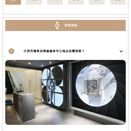
河南省平顶山市卫东区建设路江诗丹顿售后服务中心（需提前预约）
河南省濮阳市大华龙区开州路绿城路交叉口江诗丹顿售后服务中心（需提前预约）
河南省三门峡市湖滨区和平路江诗丹顿售后服务中心（需提前预约）
推荐阅读
河南省商丘市梁园区神火大道江诗丹顿售后服务中心（需提前预约）
河南省新乡市红旗区人民路江诗丹顿售后服务中心（需提前预约）
河南省信阳市浉河区东方红大道江诗丹顿售后服务中心（需提前预约）
1
江诗丹顿售后维修服务中心地点在哪里呢？
河南省许昌市魏都区建安大道与八龙路交叉口江诗丹顿售后服务中心（需提前预约）
河南省郑州市二七区民主路10号华润大厦29层2905室江诗丹顿售后服务中心（需提前预约）
河南省周口市川汇区七一路江诗丹顿售后服务中心（需提前预约）
河南省驻马店市驿城区乐山大道与置地大道交叉口江诗丹顿售后服务中心（需提前预约）
湖北省鄂州市鄂城区文星大道江诗丹顿售后服务中心（需提前预约）
湖北省黄冈市黄州区赤壁大道江诗丹顿售后服务中心（需提前预约）
湖北省黄石市黄石港区武汉路江诗丹顿售后服务中心（需提前预约）
湖北省荆门市东宝中天街步行街江诗丹顿售后服务中心（需提前预约）
湖北省荆州市荆州区荆中路江诗丹顿售后服务中心（需提前预约）
湖北省十堰市茅箭区人民北路江诗丹顿售后服务中心（需提前预约）