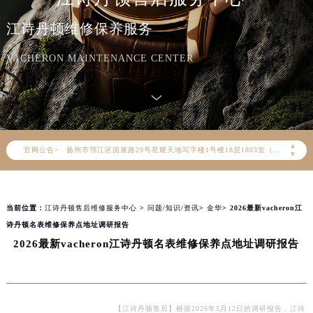
天津市和平区赤峰道136号天津国际金融中心写字楼26层2603室（需提前预约）
江诗丹顿维修保养服务
上海市徐汇区虹桥路3号港汇中心写字楼2座37层3705室（需提前预约）
上海市黄浦区南京东路299号宏伊国际广场写字楼8层806室（需提前预约）
VACHERON MAINTENANCE CENTER
南京市秦淮区中山南路1号（新街口）南京中心写字楼22层C1-1室（需提前预约）
常州市新北区龙锦路1590号现代传媒中心写字楼5号楼10层1008室（需提前预约）
徐州市鼓楼区淮海东路29号苏宁广场IFC国际金融中心写字楼35层3508室（需提前预约）
扬州市邗江区国展路29号星耀天地写字楼1号楼18层1803室（需提前预约）
▲
官网公告>
盐城市盐都区世纪大道5号盐城金融城写字楼1号楼16层1604室（需提前预约）
▼
泰州市海陵区永定东路399号置地商务中心东塔写字楼（华润万象城）17层1706室（需提前预约）
宁波市江北区大闸南路500号来福士广场办公楼20层2009室（需提前预约）
当前位置：
江诗丹顿售后维修服务中心
>
问题/知识/资讯
>
金华
> 2026最新vacheron江
杭州市上城区钱江路1366号华润大厦写字楼A座5层503-5室（需提前预约）
诗丹顿名表维修保养点地址调研报告
金华市金东区东市南街777号金华万达广场写字楼4号楼22层2209室（需提前预约）
2026最新vacheron江诗丹顿名表维修保养点地址调研报告
绍兴市越城区胜利东路379号世茂天际中心写字楼8层805室（需提前预约）
嘉兴市南湖区广益路705号嘉兴世界贸易中心写字楼A座13层1304室（需提前预约）
南昌市红谷滩新区红谷中大道998号绿地双子塔（中央广场）A1座办公楼14层07室（需提前预约）
济南市历下区经十路11111号华润中心写字楼（万象城）15层1508室（需提前预约）
【江诗丹顿售后】根据2026年5月12日的调研报告，江诗