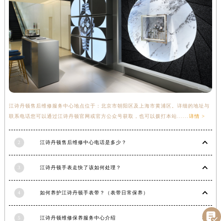
甘肃省金昌市金川区北京路江诗丹顿售后服务中心（需提前预约）
甘肃省酒泉市肃州区西大街江诗丹顿售后服务中心（需提前预约）
甘肃省临夏市城南街道团结路江诗丹顿售后服务中心（需提前预约）
甘肃省陇南市武都区人民路江诗丹顿售后服务中心（需提前预约）
甘肃省平凉市崆峒区西大街江诗丹顿售后服务中心（需提前预约）
甘肃省庆阳市西峰区南大街江诗丹顿售后服务中心（需提前预约）
甘肃省天水市秦州区民主路江诗丹顿售后服务中心（需提前预约）
江诗丹顿售后维修服务中心地点位于：北京市朝阳区及上海市黄浦区。详细的地址与
甘肃省武威市凉州区迎宾路江诗丹顿售后服务中心（需提前预约）
联系电话您可以通过江诗丹顿官网或官方公众号获取，也可以拨打本站......
详情 >
甘肃省张掖市甘州区民乐北路江诗丹顿售后服务中心（需提前预约）
宁夏回族自治区固原市原州区文化街江诗丹顿售后服务中心（需提前预约）
2
江诗丹顿售后维修中心电话是多少？
宁夏回族自治区石嘴山市大武口区贺兰山路江诗丹顿售后服务中心（需提前预约）
宁夏回族自治区吴忠市利通区开元大道江诗丹顿售后服务中心（需提前预约）
3
江诗丹顿手表走快了该如何处理？
宁夏回族自治区银川市兴庆区新华东路97号新百中心C馆一层C1-18号商铺江诗丹顿售后服务中心（需提前预约）
宁夏回族自治区中卫市沙坡头区鼓楼东街江诗丹顿售后服务中心（需提前预约）
4
如何养护江诗丹顿手表带？（表带日常保养）
青海省果洛藏族自治州玛沁县团结路江诗丹顿售后服务中心（需提前预约）

青海省海北藏族自治州海晏县将军路江诗丹顿售后服务中心（需提前预约）
5
江诗丹顿维修保养服务中心介绍