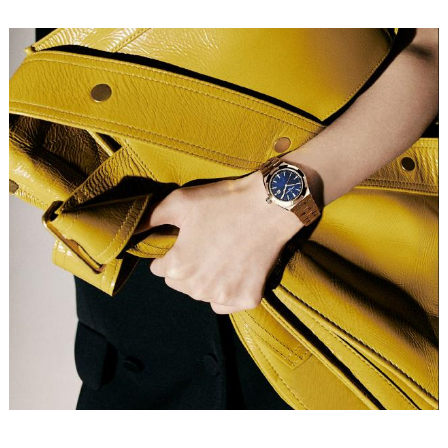
南宁市青秀区金湖路59号地王大厦12楼1224室（需提前预约）
合肥市蜀山区潜山路111号万象城华润大厦B座12楼03室（需提前预约）
泉州市丰泽区宝洲路729号浦西万达中心写字楼A座7楼709室（需提前预约）
青岛市南区山东路6号华润大厦B座22层04室（需提前预约）
烟台市芝罘区胜利路139号万达金融中心A座907室（需提前预约）
长春市朝阳区西安大路727号中银大厦A座(旺进大厦)18层09室（需提前预约）
贵阳市南明区都司高架桥路33号亨特国际金融中心14楼14D（需提前预约）
昆明市盘龙区北京路928号同德昆明广场写字楼10层06室（需提前预约）
石家庄市长安区中山东路39号勒泰中心写字楼B座13层07室（需提前预约）
西安市碑林区南关正街88号华侨城长安国际中心E座6楼10室（需提前预约）
海口市龙华区金贸东路5号海口华润大厦B座17层1707室（需提前预约）
唐山市路南区新华东道100号万达广场写字楼A座10层1002室（需提前预约）
台州市椒江区东海大道1800号腾达中心东1幢20楼2002室（需提前预约）
内蒙古自治区呼和浩特市玉泉区大学西街70号华润万象城写字楼（鄂尔多斯大厦）23层2326室（需提前预约）
甘肃省兰州市七里河区西津西路16号兰州中心写字楼21层2102室（需提前预约）
重庆市解放碑渝中区民权路28号英利国际金融中心写字楼20层01室（需提前预约）