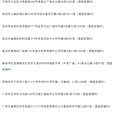
宁波市江北区大闸南路500号来福士广场办公楼20层2009室（需提前预约）
黑龙江省大庆市萨尔图区会战大街江诗丹顿售后服务中心（需提前预约）
黑龙江省鹤岗市向阳区红军路江诗丹顿售后服务中心（需提前预约）
杭州市上城区钱江路1366号华润大厦写字楼A座5层503-5室（需提前预约）
黑龙江省黑河市爱辉区中央街江诗丹顿售后服务中心（需提前预约）
金华市金东区东市南街777号金华万达广场写字楼4号楼22层2209室（需提前预约）
黑龙江省鸡西市鸡冠区红军路江诗丹顿售后服务中心（需提前预约）
黑龙江省佳木斯市向阳区长安路江诗丹顿售后服务中心（需提前预约）
绍兴市越城区胜利东路379号世茂天际中心写字楼8层805室（需提前预约）
黑龙江省牡丹江市东安区太平路江诗丹顿售后服务中心（需提前预约）
黑龙江省七台河市桃山区大同街江诗丹顿售后服务中心（需提前预约）
嘉兴市南湖区广益路705号嘉兴世界贸易中心写字楼A座13层1304室（需提前预约）
黑龙江省齐齐哈尔市龙沙区龙华路江诗丹顿售后服务中心（需提前预约）
黑龙江省双鸭山市尖山区新兴大街江诗丹顿售后服务中心（需提前预约）
南昌市红谷滩新区红谷中大道998号绿地双子塔（中央广场）A1座办公楼14层07室（需提
前预约）
黑龙江省绥化市北林区新华街与康庄路交叉口江诗丹顿售后服务中心（需提前预约）
黑龙江省伊春市伊美区通河路江诗丹顿售后服务中心（需提前预约）
济南市历下区经十路11111号华润中心写字楼（万象城）15层1508室（需提前预约）
吉林省白城市洮北区明仁南街江诗丹顿售后服务中心（需提前预约）
吉林省白山市浑江区浑江大街江诗丹顿售后服务中心（需提前预约）
广州市天河区天河路230号万菱汇国际中心写字楼A塔7层704室（需提前预约）
吉林省吉林市船营区河南街江诗丹顿售后服务中心（需提前预约）
吉林省辽源市龙山区人民大街江诗丹顿售后服务中心（需提前预约）
广州市越秀区环市东路371-375号世界贸易中心大厦南塔写字楼15层07室（需提前预约）
吉林省梅河口市新华街道梅河大街江诗丹顿售后服务中心（需提前预约）