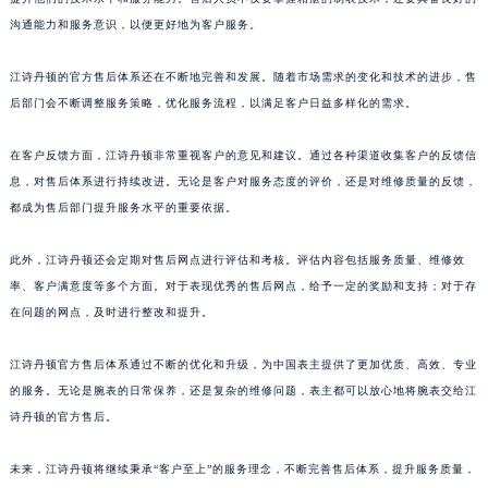
澳门特别行政区花王堂区大三巴商圈江诗丹顿售后服务中心（需提前预约）
沟通能力和服务意识，以便更好地为客户服务。
澳门特别行政区嘉模堂区官也街江诗丹顿售后服务中心（需提前预约）
江诗丹顿的官方售后体系还在不断地完善和发展。随着市场需求的变化和技术的进步，售
澳门省路氹城市金光大道江诗丹顿售后服务中心（需提前预约）
后部门会不断调整服务策略，优化服务流程，以满足客户日益多样化的需求。
澳门特别行政区望德堂区塔石广场江诗丹顿售后服务中心（需提前预约）
福建省福州市鼓楼区五四路128-1号恒力城写字楼15层03室江诗丹顿售后服务中心（需提前预约）
在客户反馈方面，江诗丹顿非常重视客户的意见和建议。通过各种渠道收集客户的反馈信
福建省厦门市思明区湖滨东路95号万象城华润大厦B座11层1104室江诗丹顿售后服务中心（需提前预约）
息，对售后体系进行持续改进。无论是客户对服务态度的评价，还是对维修质量的反馈，
广东省潮州市潮安区新风路与潮汕路交汇处江诗丹顿售后服务中心（需提前预约）
都成为售后部门提升服务水平的重要依据。
广东省广州市天河区天河路230号万菱汇国际中心A塔7层704室江诗丹顿售后服务中心（需提前预约）
此外，江诗丹顿还会定期对售后网点进行评估和考核。评估内容包括服务质量、维修效
广东省广州市越秀区环市东路371-375号世界贸易中心大厦南塔15层1507室江诗丹顿售后服务中心（需提前预约）
率、客户满意度等多个方面。对于表现优秀的售后网点，给予一定的奖励和支持；对于存
广东省河源市源城区越王大道江诗丹顿售后服务中心（需提前预约）
在问题的网点，及时进行整改和提升。
广东省惠州市惠城区江北文昌一路7号华贸大厦1座30层3005室江诗丹顿售后服务中心（需提前预约）
广东省江门市蓬江区广场西路江诗丹顿售后服务中心（需提前预约）
江诗丹顿官方售后体系通过不断的优化和升级，为中国表主提供了更加优质、高效、专业
广东省揭阳市榕城进贤门步行街江诗丹顿售后服务中心（需提前预约）
的服务。无论是腕表的日常保养，还是复杂的维修问题，表主都可以放心地将腕表交给江
诗丹顿的官方售后。
广东省茂名市电白区水东街道迎宾大道江诗丹顿售后服务中心（需提前预约）
广东省梅州市梅江区金燕大道江诗丹顿售后服务中心（需提前预约）
未来，江诗丹顿将继续秉承“客户至上”的服务理念，不断完善售后体系，提升服务质量，
广东省清远市清城区湖西路江诗丹顿售后服务中心（需提前预约）