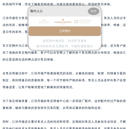
的高端写字楼，优化了服务空间布局，为表主提供更加安心、舒适的售后体验。
山东省枣庄市滕州市北辛路与善国路交叉口江诗丹顿售后服务中心（需提前预约）
预约入口
关闭
山东省淄博市张店区金晶大道江诗丹顿售后服务中心（需提前预约）
江诗丹顿官方售后一直致力于为客户提供优质的服务。在客户服务方面，售后人员经过专
上海市黄浦区南京东路299号宏伊国际广场写字楼8层806室江诗丹顿售后服务中心（需提前预约）
业的培训，能够准确解答客户的疑问，处理各种售后问题。无论是腕表的保养、维修，还
上海市徐汇区虹桥路3号港汇中心2座37层3705室江诗丹顿售后服务中心（需提前预约）
立即预约
是日常的咨询，客户都可以通过官方官网或者热线与售后人员取得联系。
浙江省杭州市上城区钱江路1366号华润大厦A座5层503-5室江诗丹顿售后服务中心（需提前预约）
提前预约免排队，到店即享服务
官方官网作为江诗丹顿与客户沟通的重要平台，不仅提供了详细的产品信息，还为客户提
浙江省湖州市吴兴区劳动路江诗丹顿售后服务中心（需提前预约）
预约时间有变无需取消，可随时重新预约
供了便捷的售后预约服务。客户可以在官网上了解到各个售后网点的分布情况，根据自己
浙江省嘉兴市南湖区广益路705号嘉兴世界贸易中心A座13层1304室江诗丹顿售后服务中心（需提前预约）
的位置选择合适的网点进行售后维修。
浙江省金华市金东区东市南街777号金华万达广场4号楼22楼2209室江诗丹顿售后服务中心（需提前预约）
浙江省丽水市莲都区解放街江诗丹顿售后服务中心（需提前预约）
在售后维修过程中，江诗丹顿严格遵循规范的流程。从腕表的接收、检测，到维修方案的
浙江省宁波市江北区大闸南路500号来福士广场办公楼20层2009室江诗丹顿售后服务中心（需提前预约）
制定，再到维修后的质量检测，每一个环节都有严格的标准。售后人员会及时向客户反馈
浙江省衢州市柯城区上街江诗丹顿售后服务中心（需提前预约）
维修进度，让客户能够清楚地了解腕表的维修情况。
浙江省绍兴市越城区胜利东路379号世茂天际中心写字楼8层805室江诗丹顿售后服务中心（需提前预约）
为了保证维修质量，江诗丹顿的售后维修中心统一采用原厂配件。这些配件经过严格的质
浙江省舟山市定海区解放东路江诗丹顿售后服务中心（需提前预约）
量检测，确保与腕表的原有部件完美匹配，从而保证腕表的性能和品质。
澳门特别行政区大堂区议事亭前地（新马路）江诗丹顿售后服务中心（需提前预约）
澳门特别行政区风顺堂区南湾大马路江诗丹顿售后服务中心（需提前预约）
同时，江诗丹顿还注重对售后人员的培训和管理。定期组织售后人员参加专业培训，不断
澳门特别行政区花地玛堂区关闸广场江诗丹顿售后服务中心（需提前预约）
提升他们的技术水平和服务能力。售后人员不仅要掌握精湛的制表技术，还要具备良好的