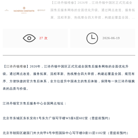
【江诗丹顿维修】2026年，江诗丹顿中国区正式完成全
盐城市盐都区世纪大道5号盐城金融城写字楼1号楼16层1604室（需提前预约）
国售后服务网络的全面优化升级。通过网点改造、服务拓
泰州市海陵区永定东路399号置地商务中心东塔写字楼（华润万象城）17层1706室（需提前预约）
展、流程革新、热线整合四大举措，构建起覆盖全国、规
宁波市江北区大闸南路500号来福士广场办公楼20层2009室（需提前预约）
范有序、方便快捷的官方售后体系，全方位提升中国表
杭州市上城区钱江路1366号华润大厦写字楼A座5层503-5室（需提前预约）
主…

27 次
2026-06-19
金华市金东区东市南街777号金华万达广场写字楼4号楼22层2209室（需提前预约）
绍兴市越城区胜利东路379号世茂天际中心写字楼8层805室（需提前预约）
嘉兴市南湖区广益路705号嘉兴世界贸易中心写字楼A座13层1304室（需提前预约）
南昌市红谷滩新区红谷中大道998号绿地双子塔（中央广场）A1座办公楼14层07室（需提前预约）
【
江诗丹顿维修
】2026年，江诗丹顿中国区正式完成全国售后服务网络的全面优化升
级。通过网点改造、服务拓展、流程革新、热线整合四大举措，构建起覆盖全国、规范有
济南市历下区经十路11111号华润中心写字楼（万象城）15层1508室（需提前预约）
序、方便快捷的官方售后体系，全方位提升中国表主的售后体验，保障每一块江诗丹顿腕
广州市天河区天河路230号万菱汇国际中心写字楼A塔7层704室（需提前预约）
表的品质与价值。
广州市越秀区环市东路371-375号世界贸易中心大厦南塔写字楼15层07室（需提前预约）
深圳市罗湖区深南东路5001号华润大厦写字楼17层1701室（需提前预约）
江诗丹顿官方售后服务中心全国网点地址：
惠州市惠城区江北文昌一路7号华贸大厦写字楼1座30层05室（需提前预约）
厦门市思明区湖滨东路95号华润大厦写字楼B座11层1104室（需提前预约）
北京市东城区东长安街1号东方广场写字楼W3座6层602室（需提前预约）
福州市鼓楼区五四路128-1号恒力城写字楼15层03室（需提前预约）
北京市朝阳区建国门外大街甲6号华熙国际中心写字楼D座11层1102室（需提前预约）
成都市锦江区人民东路6号SAC东原中心写字楼24层2406B室（需提前预约）