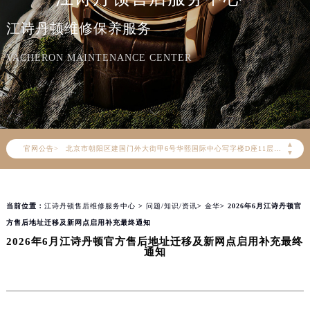
江诗丹顿维修保养服务
VACHERON MAINTENANCE CENTER
2026年8月江诗丹顿中国区售后服务网络优化升级公告
2026年8月江诗丹顿全国官方售后客户服务热线：400-882-9682
江诗丹顿官方全国统一服务热线400-882-9682，服务覆盖中国大陆、香港、澳门、台湾全部区域（非大陆需加拨“+86”）
2026年8月江诗丹顿售后服务中心最新网点地址：
▲
官网公告>
北京市朝阳区建国门外大街甲6号华熙国际中心写字楼D座11层1102室（北京总部）（需提前预约）
▼
北京市东城区东长安街1号东方广场写字楼W3座6层602室（需提前预约）
天津市和平区赤峰道136号天津国际金融中心写字楼26层2603室（需提前预约）
当前位置：
江诗丹顿售后维修服务中心
>
问题/知识/资讯
>
金华
> 2026年6月江诗丹顿官
上海市徐汇区虹桥路3号港汇中心写字楼2座37层3705室（需提前预约）
方售后地址迁移及新网点启用补充最终通知
上海市黄浦区南京东路299号宏伊国际广场写字楼8层806室（需提前预约）
2026年6月江诗丹顿官方售后地址迁移及新网点启用补充最终
南京市秦淮区中山南路1号（新街口）南京中心写字楼22层C1-1室（需提前预约）
通知
常州市新北区龙锦路1590号现代传媒中心写字楼5号楼10层1008室（需提前预约）
徐州市鼓楼区淮海东路29号苏宁广场IFC国际金融中心写字楼35层3508室（需提前预约）
扬州市邗江区国展路29号星耀天地写字楼1号楼18层1803室（需提前预约）