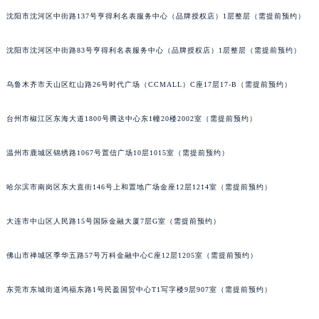
辽宁省沈阳市沈河区中街路137号亨得利名表维修授权店1楼江诗丹顿售后服务中心（需提前预约）
沈阳市沈河区中街路137号亨得利名表服务中心（品牌授权店）1层整层（需提前预约）
辽宁省沈阳市沈河区中街路83号亨得利名表维修授权店1楼江诗丹顿售后服务中心（需提前预约）
沈阳市沈河区中街路83号亨得利名表服务中心（品牌授权店）1层整层（需提前预约）
北京市朝阳区建国门外大街甲6号华熙国际中心D座11层1102室江诗丹顿售后服务中心（北京总部）（需提前预约）
北京市东城区东长安街1号王府井东方广场W3座6层602室江诗丹顿售后服务中心（需提前预约）
乌鲁木齐市天山区红山路26号时代广场（CCMALL）C座17层17-B（需提前预约）
河北省保定市竞秀区朝阳北大街北国先天下江诗丹顿售后服务中心（需提前预约）
内蒙古自治区阿拉善盟市左旗土尔扈特大街江诗丹顿售后服务中心（需提前预约）
台州市椒江区东海大道1800号腾达中心东1幢20楼2002室（需提前预约）
内蒙古自治区巴彦淖尔市临河区新华街江诗丹顿售后服务中心（需提前预约）
温州市鹿城区锦绣路1067号置信广场10层1015室（需提前预约）
内蒙古自治区包头市青山区幸福路甲3号王府井百货名表维修江诗丹顿售后服务中心（需提前预约）
内蒙古自治区赤峰市红山区哈达街江诗丹顿售后服务中心（需提前预约）
哈尔滨市南岗区东大直街146号上和置地广场金座12层1214室（需提前预约）
内蒙古自治区鄂尔多斯市东胜区伊金霍洛街江诗丹顿售后服务中心（需提前预约）
内蒙古自治区呼伦贝尔市海拉尔区中央街江诗丹顿售后服务中心（需提前预约）
大连市中山区人民路15号国际金融大厦7层G室（需提前预约）
内蒙古自治区通辽市科尔沁区明仁大街江诗丹顿售后服务中心（需提前预约）
内蒙古自治区乌海市海勃湾区人民南路江诗丹顿售后服务中心（需提前预约）
佛山市禅城区季华五路57号万科金融中心C座12层1205室（需提前预约）
内蒙古自治区乌兰察布市集宁区恩和大街江诗丹顿售后服务中心（需提前预约）
东莞市东城街道鸿福东路1号民盈国贸中心T1写字楼9层907室（需提前预约）
内蒙古自治区锡林郭勒盟市锡林浩特市光明街与额尔敦路交叉口江诗丹顿售后服务中心（需提前预约）
内蒙古自治区兴安盟市乌兰浩特市兴安大街江诗丹顿售后服务中心（需提前预约）