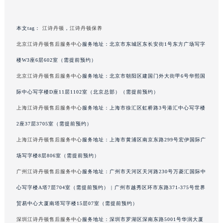
广西壮族自治区来宾市兴宾区桂中大道江诗丹顿售后服务中心（需提前预约）
广西壮族自治区柳州市城中区中山中路江诗丹顿售后服务中心（需提前预约）
本文tag：
江诗丹顿
，
江诗丹顿保养
广西壮族自治区钦州市钦南区金海湾东大街江诗丹顿售后服务中心（需提前预约）
北京江诗丹顿售后服务中心
服务地址：北京市东城区东长安街1号东方广场写字
广西壮族自治区梧州市万秀区龙湖镇高旺路江诗丹顿售后服务中心（需提前预约）
楼W3座6层602室（需提前预约）
广西壮族自治区玉林市玉州区金玉路江诗丹顿售后服务中心（需提前预约）
北京江诗丹顿售后服务中心
服务地址：北京市朝阳区建国门外大街甲6号华熙国
海南省儋州市儋州市那大镇兰洋北路江诗丹顿售后服务中心（需提前预约）
际中心写字楼D座11层1102室（北京总部）（需提前预约）
海南省东方市八所镇解放西路江诗丹顿售后服务中心（需提前预约）
海南省琼海市嘉积镇东风路江诗丹顿售后服务中心（需提前预约）
上海江诗丹顿售后服务中心
服务地址：上海市徐汇区虹桥路3号港汇中心写字楼
海南省三沙市西沙区西沙群岛永兴岛北京路江诗丹顿售后服务中心（需提前预约）
2座37层3705室（需提前预约）
海南省三亚市吉阳区迎宾路江诗丹顿售后服务中心（需提前预约）
上海江诗丹顿售后服务中心
服务地址：上海市黄浦区南京东路299号宏伊国际广
海南省万宁市万城镇解放路江诗丹顿售后服务中心（需提前预约）
场写字楼8层806室（需提前预约）
海南省文昌市文城镇教育东路江诗丹顿售后服务中心（需提前预约）
广州江诗丹顿售后服务中心
服务地址：广州市天河区天河路230号万菱汇国际中
海南省五指山市通什镇三月三大道江诗丹顿售后服务中心（需提前预约）
心写字楼A塔7层704室（需提前预约） | 广州市越秀区环市东路371-375号世界
香港特别行政区尖沙咀区油尖旺区广东道江诗丹顿售后服务中心（需提前预约）
贸易中心大厦南塔写字楼15层07室（需提前预约）
香港特别行政区金钟区中西区金钟道江诗丹顿售后服务中心（需提前预约）
香港特别行政区九龙区油尖旺区弥敦道江诗丹顿售后服务中心（需提前预约）
深圳江诗丹顿售后服务中心
服务地址：深圳市罗湖区深南东路5001号华润大厦