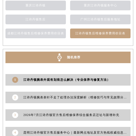
重庆江诗丹顿
重庆江诗丹顿服务中心
新疆维吾尔自治区阿拉尔市胜利大道江诗丹顿售后服务中心（需提前预约）
新疆维吾尔自治区阿拉山口市友好路江诗丹顿售后服务中心（需提前预约）
江诗丹顿售后
广州江诗丹顿售后服务地址
新疆维吾尔自治区阿勒泰市解放路江诗丹顿售后服务中心（需提前预约）
新疆维吾尔自治区阿图什市光明路江诗丹顿售后服务中心（需提前预约）
成都江诗丹顿售后维修保养费用价目表
江诗丹顿售后维修保养费用价目表
新疆维吾尔自治区白杨市军垦路江诗丹顿售后服务中心（需提前预约）
新疆维吾尔自治区北屯市团结路江诗丹顿售后服务中心（需提前预约）
新疆维吾尔自治区博乐市博乐市北京路江诗丹顿售后服务中心（需提前预约）
随机推荐
新疆维吾尔自治区昌吉市延安北路江诗丹顿售后服务中心（需提前预约）
新疆维吾尔自治区阜康市博峰路江诗丹顿售后服务中心（需提前预约）
1
江诗丹顿腕表外观有划痕怎么解决（专业保养与修复方法）
新疆维吾尔自治区哈密市伊州区建国北路江诗丹顿售后服务中心（需提前预约）
新疆维吾尔自治区和田市和田市北京西路江诗丹顿售后服务中心（需提前预约）
2
江诗丹顿腕表表针不走了处理办法深度解析（维修技巧与常见故障分析）
新疆维吾尔自治区胡杨河市胡杨河市胡杨路江诗丹顿售后服务中心（需提前预约）
新疆维吾尔自治区霍尔果斯市亚欧北路江诗丹顿售后服务中心（需提前预约）
3
2026年7月江诗丹顿官方售后维修保养综合服务店迁址与新增补充
新疆维吾尔自治区喀什市解放北路江诗丹顿售后服务中心（需提前预约）
新疆维吾尔自治区可克达拉市幸福路江诗丹顿售后服务中心（需提前预约）
4
昆明江诗丹顿官方售后服务中心｜最新网点地址及官方热线权威信息公示（2026年7月更新）
新疆维吾尔自治区克拉玛依市克拉玛依区友谊路江诗丹顿售后服务中心（需提前预约）