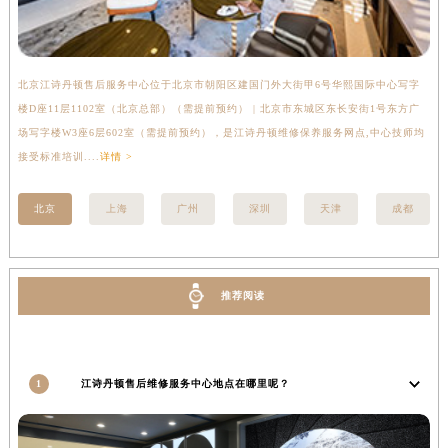
湖南省衡阳市雁峰区解放路江诗丹顿售后服务中心（需提前预约）
湖南省怀化市鹤城区迎丰中路江诗丹顿售后服务中心（需提前预约）
湖南省娄底市娄星区长青街江诗丹顿售后服务中心（需提前预约）
北京江诗丹顿售后服务中心位于北京市朝阳区建国门外大街甲6号华熙国际中心写字
上
湖南省邵阳市双清区东风路江诗丹顿售后服务中心（需提前预约）
楼D座11层1102室（北京总部）（需提前预约） | 北京市东城区东长安街1号东方广
室
湖南省湘潭市雨湖区莲城大道江诗丹顿售后服务中心（需提前预约）
场写字楼W3座6层602室（需提前预约），是江诗丹顿维修保养服务网点,中心技师均
提
接受标准培训....
详情 >
湖南省益阳市赫山区桃花仑路江诗丹顿售后服务中心（需提前预约）
湖南省永州市冷水滩区永州大道与中兴路交叉口江诗丹顿售后服务中心（需提前预约）
北京
上海
广州
深圳
天津
成都
湖南省岳阳市岳阳楼区东茅岭路江诗丹顿售后服务中心（需提前预约）
湖南省张家界市永定区解放路江诗丹顿售后服务中心（需提前预约）
湖南省长沙市芙蓉区建湘路393号世茂环球金融中心写字楼10层1013室江诗丹顿售后服务中心（需提前预约）
推荐阅读
湖南省株洲市芦淞区建设南路江诗丹顿售后服务中心（需提前预约）
甘肃省白银市白银区北京路江诗丹顿售后服务中心（需提前预约）
甘肃省定西市安定区解放路江诗丹顿售后服务中心（需提前预约）
甘肃省敦煌市沙州镇阳关中路江诗丹顿售后服务中心（需提前预约）
1
江诗丹顿售后维修服务中心地点在哪里呢？
甘肃省合作市人民街江诗丹顿售后服务中心（需提前预约）
甘肃省嘉峪关市雄关区新华中路江诗丹顿售后服务中心（需提前预约）