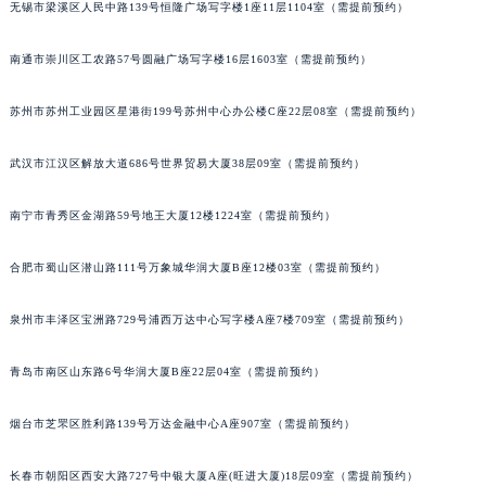
无锡市梁溪区人民中路139号恒隆广场写字楼1座11层1104室（需提前预约）
山西省大同市平城区迎宾街江诗丹顿售后服务中心（需提前预约）
山西省晋城市城区黄华街江诗丹顿售后服务中心（需提前预约）
南通市崇川区工农路57号圆融广场写字楼16层1603室（需提前预约）
山西省晋中市榆次区顺城街江诗丹顿售后服务中心（需提前预约）
苏州市苏州工业园区星港街199号苏州中心办公楼C座22层08室（需提前预约）
山西省临汾市尧都区解放路江诗丹顿售后服务中心（需提前预约）
山西省吕梁市离石区永宁中路与建设街交叉口江诗丹顿售后服务中心（需提前预约）
武汉市江汉区解放大道686号世界贸易大厦38层09室（需提前预约）
山西省朔州市朔城区怡西路与鄯阳西街交汇处江诗丹顿售后服务中心（需提前预约）
山西省忻州市忻府区和平东街与七一南路交叉口江诗丹顿售后服务中心（需提前预约）
南宁市青秀区金湖路59号地王大厦12楼1224室（需提前预约）
山西省阳泉市郊区平阳东街与新城大道交叉口江诗丹顿售后服务中心（需提前预约）
山西省运城市盐湖区河东街江诗丹顿售后服务中心（需提前预约）
合肥市蜀山区潜山路111号万象城华润大厦B座12楼03室（需提前预约）
山西省长治市潞州区英雄中路江诗丹顿售后服务中心（需提前预约）
泉州市丰泽区宝洲路729号浦西万达中心写字楼A座7楼709室（需提前预约）
山西省太原市迎泽区迎泽街道解放路15号亨得利名表维修授权店3楼江诗丹顿售后服务中心（需提前预约）
天津市和平区赤峰道136号天津国际金融中心26层2603室江诗丹顿售后服务中心（需提前预约）
青岛市南区山东路6号华润大厦B座22层04室（需提前预约）
安徽省安庆市迎江区人民路江诗丹顿售后服务中心（需提前预约）
安徽省蚌埠市蚌山区淮河路江诗丹顿售后服务中心（需提前预约）
烟台市芝罘区胜利路139号万达金融中心A座907室（需提前预约）
安徽省亳州市谯城区魏武大道江诗丹顿售后服务中心（需提前预约）
长春市朝阳区西安大路727号中银大厦A座(旺进大厦)18层09室（需提前预约）
安徽省池州市贵池区长江路江诗丹顿售后服务中心（需提前预约）