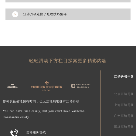
新疆维吾尔自治区库车市库车市文化东路江诗丹顿售后服务中心（需提前预约）
5
江诗丹顿走快了处理技巧集锦
新疆维吾尔自治区库尔勒市库尔勒市人民东路江诗丹顿售后服务中心（需提前预约）
新疆维吾尔自治区奎屯市团结西街江诗丹顿售后服务中心（需提前预约）
新疆维吾尔自治区昆玉市昆泉街江诗丹顿售后服务中心（需提前预约）
新疆维吾尔自治区沙湾市三道河子镇世纪大道南路江诗丹顿售后服务中心（需提前预约）
新疆维吾尔自治区石河子市北二路江诗丹顿售后服务中心（需提前预约）
新疆维吾尔自治区双河市光明路江诗丹顿售后服务中心（需提前预约）
轻轻滑动下方栏目探索更多精彩内容
新疆维吾尔自治区塔城市塔城地区闻琴路江诗丹顿售后服务中心（需提前预约）
新疆维吾尔自治区铁门关市兴疆路江诗丹顿售后服务中心（需提前预约）
江诗丹顿中国
新疆维吾尔自治区图木舒克市图木舒克市中兴街江诗丹顿售后服务中心（需提前预约）
新疆维吾尔自治区吐鲁番市高昌区文化中路文化中路江诗丹顿售后服务中心（需提前预约）
北京江诗丹顿
新疆维吾尔自治区乌苏市乌鲁木齐北路江诗丹顿售后服务中心（需提前预约）
你可以轻易地拥有时间，但无法轻易地拥有江诗丹顿
上海江诗丹顿
新疆维吾尔自治区五家渠市长征西街江诗丹顿售后服务中心（需提前预约）
You can have time easily, but you can't have Vacheron
广州江诗丹顿
新疆维吾尔自治区新星市东风路江诗丹顿售后服务中心（需提前预约）
Constantin easily.
新疆维吾尔自治区伊宁市解放西路江诗丹顿售后服务中心（需提前预约）
深圳江诗丹顿

总部服务热线
贵州省安顺市西秀区中华南路江诗丹顿售后服务中心（需提前预约）