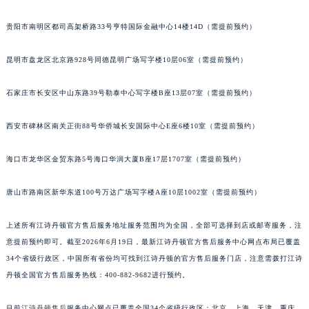
安徽省滁州市琅琊区南谯北路江诗丹顿售后服务中心（需提前预约）
贵阳市南明区都司高架桥路33号亨特国际金融中心14楼14D（需提前预约）
安徽省阜阳市颍州区颍州北路江诗丹顿售后服务中心（需提前预约）
安徽省淮北市相山区淮海路江诗丹顿售后服务中心（需提前预约）
昆明市盘龙区北京路928号同德昆明广场写字楼10层06室（需提前预约）
安徽省淮南市田家庵区国庆中路江诗丹顿售后服务中心（需提前预约）
安徽省黄山市屯溪区黄山西路江诗丹顿售后服务中心（需提前预约）
石家庄市长安区中山东路39号勒泰中心写字楼B座13层07室（需提前预约）
安徽省六安市金安区解放中路江诗丹顿售后服务中心（需提前预约）
西安市碑林区南关正街88号华侨城长安国际中心E座6楼10室（需提前预约）
安徽省马鞍山市雨山区湖南西路江诗丹顿售后服务中心（需提前预约）
安徽省宿州市埇桥区人民中路江诗丹顿售后服务中心（需提前预约）
海口市龙华区金贸东路5号海口华润大厦B座17层1707室（需提前预约）
安徽省铜陵市铜官区石城大道江诗丹顿售后服务中心（需提前预约）
安徽省芜湖市镜湖区中山路步行街江诗丹顿售后服务中心（需提前预约）
唐山市路南区新华东道100号万达广场写字楼A座10层1002室（需提前预约）
安徽省宣城市宣州区叠嶂西路江诗丹顿售后服务中心（需提前预约）
上述所有江诗丹顿官方售后服务地址服务范围均为全国，全部可选择到店或邮寄服务，注
福建省龙岩市新罗区九一南路江诗丹顿售后服务中心（需提前预约）
意提前预约即可。截至2026年6月19日，最新江诗丹顿官方售后服务中心网点布局已覆盖
福建省南平市建阳区人民西路江诗丹顿售后服务中心（需提前预约）
34个省级行政区，中国所有省份均可找到江诗丹顿的官方售后服务门店，注意需拨打江诗
福建省宁德市蕉城区天湖东路江诗丹顿售后服务中心（需提前预约）
丹顿全国官方售后服务热线：400-882-9682进行预约。
福建省莆田市城厢区霞林街道荔华东大道江诗丹顿售后服务中心（需提前预约）
福建省三明市三元区东乾二路江诗丹顿售后服务中心（需提前预约）
目前
江诗丹顿售后
服务中心网点已覆盖全国34个省级行政区：北京、上海、天津、重庆、