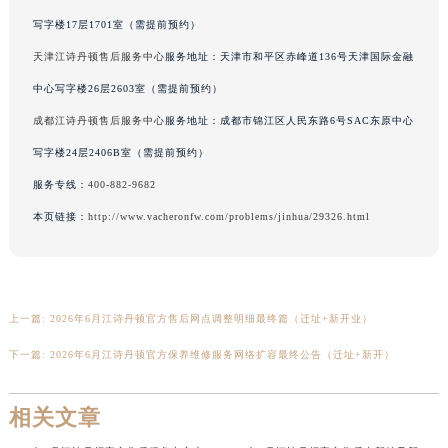
香港特别行政区铜锣湾区湾仔区轩尼诗道江诗丹顿售后服务中心（需提前预约）
写字楼17层1701室（需提前预约）
河南省安阳市文峰区解放大道江诗丹顿售后服务中心（需提前预约）
天津江诗丹顿售后服务中心
服务地址：天津市和平区赤峰道136号天津国际金融
河南省鹤壁市淇滨区九州路江诗丹顿售后服务中心（需提前预约）
中心写字楼26层2603室（需提前预约）
河南省济源市沁园街道济水大道江诗丹顿售后服务中心（需提前预约）
成都江诗丹顿售后服务中心
服务地址：成都市锦江区人民东路6号SAC东原中心
河南省焦作市解放区解放路江诗丹顿售后服务中心（需提前预约）
写字楼24层2406B室（需提前预约）
河南省开封市鼓楼区中山路江诗丹顿售后服务中心（需提前预约）
服务专线：
400-882-9682
河南省洛阳市西工区中州中路与解放路交叉口江诗丹顿售后服务中心（需提前预约）
河南省漯河市源汇区交通路江诗丹顿售后服务中心（需提前预约）
本页链接：
http://www.vacheronfw.com/problems/jinhua/29326.html
河南省南阳市宛城区范蠡东路与南都路交叉口江诗丹顿售后服务中心（需提前预约）
河南省平顶山市卫东区建设路江诗丹顿售后服务中心（需提前预约）
河南省濮阳市大华龙区开州路绿城路交叉口江诗丹顿售后服务中心（需提前预约）
上一篇:
2026年6月江诗丹顿官方售后网点调整明细最终篇（迁址+新开业）
河南省三门峡市湖滨区和平路江诗丹顿售后服务中心（需提前预约）
下一篇:
2026年6月江诗丹顿官方保养维修服务网络扩容最终公告（迁址+新开）
河南省商丘市梁园区神火大道江诗丹顿售后服务中心（需提前预约）
河南省新乡市红旗区人民路江诗丹顿售后服务中心（需提前预约）
相关文章
河南省信阳市浉河区东方红大道江诗丹顿售后服务中心（需提前预约）
河南省许昌市魏都区建安大道与八龙路交叉口江诗丹顿售后服务中心（需提前预约）