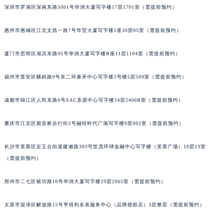
深圳市罗湖区深南东路5001号华润大厦写字楼17层1701室（需提前预约）
吉林省四平市铁东区紫气大路与南九经街交汇处江诗丹顿售后服务中心（需提前预约）
吉林省松原市宁江区五环大街江诗丹顿售后服务中心（需提前预约）
惠州市惠城区江北文昌一路7号华贸大厦写字楼1座30层05室（需提前预约）
吉林省通化市东昌区环通乡江南大街江诗丹顿售后服务中心（需提前预约）
吉林省延边市延吉市解放路江诗丹顿售后服务中心（需提前预约）
厦门市思明区湖滨东路95号华润大厦写字楼B座11层1104室（需提前预约）
辽宁省鞍山市铁东区站前街江诗丹顿售后服务中心（需提前预约）
福州市晋安区横屿路9号东二环泰禾中心写字楼2号楼5层509室（需提前预约）
辽宁省本溪市平山区胜利路江诗丹顿售后服务中心（需提前预约）
辽宁省朝阳市双塔区新华路江诗丹顿售后服务中心（需提前预约）
成都市锦江区人民东路6号SAC东原中心写字楼24层2406B室（需提前预约）
辽宁省丹东市振兴区七经街江诗丹顿售后服务中心（需提前预约）
辽宁省抚顺市新抚区东一路江诗丹顿售后服务中心（需提前预约）
重庆市江北区观音桥步行街2号融恒时代广场写字楼9层902室（需提前预约）
辽宁省阜新市海州区解放大街江诗丹顿售后服务中心（需提前预约）
辽宁省葫芦岛市连山区中央路江诗丹顿售后服务中心（需提前预约）
长沙市芙蓉区定王台街道建湘路393号世茂环球金融中心写字楼（芙蓉广场）10层13室
（需提前预约）
辽宁省锦州市古塔区中央大街江诗丹顿售后服务中心（需提前预约）
辽宁省辽阳市白塔区新运大街江诗丹顿售后服务中心（需提前预约）
郑州市二七区铭功路10号华润大厦写字楼29层2905室（需提前预约）
辽宁省盘锦市兴隆台区石油大街江诗丹顿售后服务中心（需提前预约）
辽宁省铁岭市银州区南马路江诗丹顿售后服务中心（需提前预约）
太原市迎泽区解放路15号亨得利名表服务中心（品牌授权店）3层整层（需提前预约）
辽宁省营口市站前区市府路与渤海大街交叉口江诗丹顿售后服务中心（需提前预约）