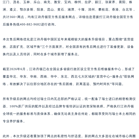
江门、茂名、玉林、乐山、南充、雅安、宝鸡、柳州、拉萨、丽江、张家界、襄阳、株
江西省南昌市红谷滩新区红谷中大道998号绿地双子塔（中央广场）A1座办公楼14层1407室江诗丹顿售后服务中心（需提前预约）
洲、遵义、鄂尔多斯、阳泉、昆山、黄石、湘潭、十堰、漳州、攀枝花、香港、台北等，
江西省萍乡市安源区萍安北大道与康庄路交叉口江诗丹顿售后服务中心（需提前预约）
共计360+网点，均有江诗丹顿官方售后服务网点，详细信息需拨打江诗丹顿全国官方售
江西省上饶市信州区滨江西路江诗丹顿售后服务中心（需提前预约）
后服务热线400-882-9682进行咨询。
江西省新余市渝水区北湖西路江诗丹顿售后服务中心（需提前预约）
本次售后网络优化是江诗丹顿中国区近年来规模较大的服务升级项目，重点围绕“直营提
江西省宜春市袁州区中山中路江诗丹顿售后服务中心（需提前预约）
效、店面扩充、区域平衡”三个方面展开。对全国原有的售后网点进行了装修更新、设备
江西省鹰潭市月湖区胜利东路江诗丹顿售后服务中心（需提前预约）
换代以及人员培训，同时在多个城市新增了服务点。
山东省德州市德城区东风中路江诗丹顿售后服务中心（需提前预约）
山东省东营市东营区济南路江诗丹顿售后服务中心（需提前预约）
截至2026年6月，江诗丹顿已在全国众多省级行政区设立官方售后维修服务中心，形成了
山东省济南市历下区经十路11111号华润中心写字楼（万象城）15层1508室江诗丹顿售后服务中心（需提前预约）
覆盖华北、华东、华南、西南、华中、东北、西北七大区域的“直营中心+服务点”双轨网
络，有效解决了以往部分地区存在的“售后困难、距离遥远、预约时间长”等问题。
山东省济宁市任城区太白楼路江诗丹顿售后服务中心（需提前预约）
山东省莱芜市文化南路8号银座商城名表维修一楼名表维修江诗丹顿售后服务中心（需提前预约）
所有升级后的网点均经过瑞士日内瓦总部的严格认证，统一配备了瑞士进口的精密检测仪
山东省临沂市兰山区解放路江诗丹顿售后服务中心（需提前预约）
器、100%原厂供应的配件以及经过品牌专项培训认证的资深制表师。严格执行江诗丹顿
山东省日照市东港区烟台路江诗丹顿售后服务中心（需提前预约）
全球统一的服务标准与质保体系，确保无论表主身在何处，都能享受到与瑞士本土相同的
山东省泰安市泰山区财源街道泰山大街江诗丹顿售后服务中心（需提前预约）
专业养护服务。
山东省威海市环翠区新威海路89号振华商厦一楼名表维修江诗丹顿售后服务中心（需提前预约）
此外，本次升级还着重加强了网点的私密性与舒适度。新的网点大多选址在城市核心商圈
山东省潍坊市奎文区东风东街江诗丹顿售后服务中心（需提前预约）