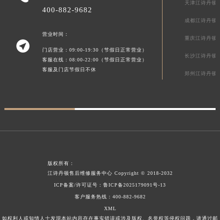
天津江诗丹顿
400-882-9682
贵州省毕节市七星关区松山路江诗丹顿售后服务中心（需提前预约）
成都江诗丹顿
贵州省六盘水市钟山区钟山大道江诗丹顿售后服务中心（需提前预约）
营业时间：
贵州省黔东南苗族侗族自治州凯里市北京西路江诗丹顿售后服务中心（需提前预约）
重庆江诗丹顿

门店营业：09:00-19:30（节假日正常营业）
贵州省黔西南布依族苗族自治州兴义市大道与桔香路交汇处江诗丹顿售后服务中心（需提前预约）
长沙江诗丹顿
客服在线：08:00-22:00（节假日正常营业）
贵州省铜仁市碧江区民主路江诗丹顿售后服务中心（需提前预约）
客服及门店节假日不休
郑州江诗丹顿
贵州省遵义市红花岗区共青大道与嵩山路交叉口江诗丹顿售后服务中心（需提前预约）
四川省阿坝州市马尔康市团结街江诗丹顿售后服务中心（需提前预约）
四川省巴中市巴州区江北大道江诗丹顿售后服务中心（需提前预约）
四川省成都市锦江区人民东路6号SAC东原中心24层2406B室江诗丹顿售后服务中心（需提前预约）
四川省达州市通川区中心广场、老车坝江诗丹顿售后服务中心（需提前预约）
四川省德阳市旌阳区长江西路、南街江诗丹顿售后服务中心（需提前预约）
四川省甘孜州市康定市情歌广场、箭炉街江诗丹顿售后服务中心（需提前预约）
版权所有：
江诗丹顿售后维修服务中心
Copyright © 2018-2032
四川省广安市广安区建安南路江诗丹顿售后服务中心（需提前预约）
ICP备案/许可证号：
鲁ICP备2025179091号-13
四川省广元市利州区老城南北街、东大街江诗丹顿售后服务中心（需提前预约）
客户服务热线：
400-882-9682
四川省乐山市市中区嘉定中路江诗丹顿售后服务中心（需提前预约）
XML
四川省凉山州市西昌市大巷口下街江诗丹顿售后服务中心（需提前预约）
如权利人或知情人士发现本站内容存在事实错误或涉及版权、名誉权等侵权问题，请通过邮