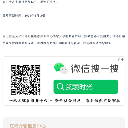
为广大表主提供更加贴心、周到的服务。
广东省汕头市龙湖区长平路江诗丹顿售后服务中心（需提前预约）
广东省汕尾市城区香洲街道园林社区翠园街江诗丹顿售后服务中心（需提前预约）
最后更新时间：2026年6月19日
广东省韶关市武江区芙蓉新区与老城中心交汇处江诗丹顿售后服务中心（需提前预约）
广东省深圳市罗湖区深南东路5001号华润大厦17层1701室江诗丹顿售后服务中心（需提前预约）
以上就是
金华江诗丹顿维修服务中心
为您分享的精彩内容。如果您还有其他关于江诗丹顿
广东省阳江市江城区东风一路江诗丹顿售后服务中心（需提前预约）
手表维护和保养的问题，可以拨打页面400电话进行咨询，我们将竭诚为您服务。
广东省云浮市云城区金山路江诗丹顿售后服务中心（需提前预约）
广东省湛江市赤坎区观海北路江诗丹顿售后服务中心（需提前预约）
广东省肇庆市端州区信安大道与砚都大道交汇处江诗丹顿售后服务中心（需提前预约）
广西壮族自治区百色市右江区中山二路江诗丹顿售后服务中心（需提前预约）
广西壮族自治区北海市海城区北京路江诗丹顿售后服务中心（需提前预约）
广西壮族自治区崇左市江州区石景林街道友谊大道与丽川路交汇处江诗丹顿售后服务中心（需提前预约）
广西壮族自治区防城港市港口区金花茶大道江诗丹顿售后服务中心（需提前预约）
广西壮族自治区贵港市港北区港城街道布山大道与仙衣路交叉口江诗丹顿售后服务中心（需提前预约）
广西壮族自治区桂林市秀峰区红岭路江诗丹顿售后服务中心（需提前预约）
广西壮族自治区河池市金城江区金城江街道朝阳路江诗丹顿售后服务中心（需提前预约）
江诗丹顿服务中心
广西壮族自治区贺州市八步区城东街道灵峰南路江诗丹顿售后服务中心（需提前预约）