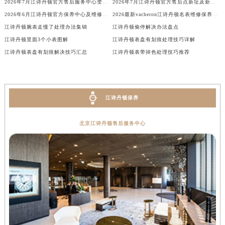
2026年7月江诗丹顿官方售后服务中心变动补充最终速查（迁址+新增）
2026年7月江诗丹顿官方售后点新址及新增网点最终补充速报
河南省郑州市二七区民主路10号华润大厦29层2905室江诗丹顿售后服务中心（需提前预约）
2026年6月江诗丹顿官方保养中心及维修服务点变动补充记录文本
2026最新vacheron江诗丹顿名表维修保养点地址调研报告
河南省周口市川汇区七一路江诗丹顿售后服务中心（需提前预约）
江诗丹顿腕表走慢了处理办法集锦
江诗丹顿偷停解决办法盘点
河南省驻马店市驿城区乐山大道与置地大道交叉口江诗丹顿售后服务中心（需提前预约）
江诗丹顿里面3个小表图解
江诗丹顿表盘有划痕处理技巧详解
湖北省鄂州市鄂城区文星大道江诗丹顿售后服务中心（需提前预约）
江诗丹顿表盘有划痕解决技巧汇总
江诗丹顿表带掉色处理技巧推荐
湖北省黄冈市黄州区赤壁大道江诗丹顿售后服务中心（需提前预约）
湖北省黄石市黄石港区武汉路江诗丹顿售后服务中心（需提前预约）
湖北省荆门市东宝中天街步行街江诗丹顿售后服务中心（需提前预约）
江诗丹顿保养
湖北省荆州市荆州区荆中路江诗丹顿售后服务中心（需提前预约）
湖北省十堰市茅箭区人民北路江诗丹顿售后服务中心（需提前预约）
北京江诗丹顿售后服务中心
湖北省随州市曾都区青年路江诗丹顿售后服务中心（需提前预约）
湖北省咸宁市咸安区长安大道江诗丹顿售后服务中心（需提前预约）
湖北省襄阳市樊城区长虹路与人民路交叉口江诗丹顿售后服务中心（需提前预约）
湖北省孝感市孝南区复兴大道江诗丹顿售后服务中心（需提前预约）
湖北省宜昌市西陵区夷陵大道与港窑路江诗丹顿售后服务中心（需提前预约）
湖南省常德市武陵区人民路江诗丹顿售后服务中心（需提前预约）
湖南省郴州市北湖区国庆北路江诗丹顿售后服务中心（需提前预约）