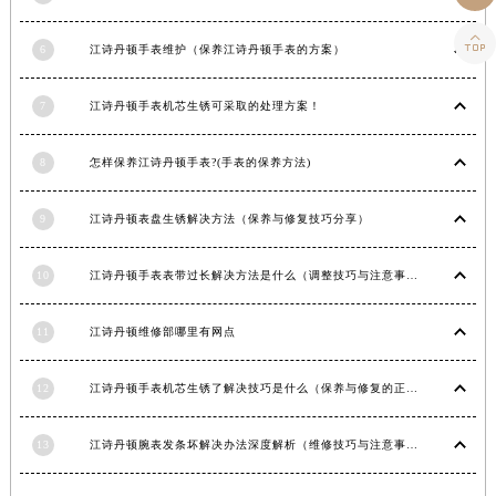
青海省海东市乐都区滨河路江诗丹顿售后服务中心（需提前预约）

6
江诗丹顿手表维护（保养江诗丹顿手表的方案）
青海省海南藏族自治州共和县青海湖大街江诗丹顿售后服务中心（需提前预约）
青海省海西蒙古族藏族自治州德令哈市柴达木路江诗丹顿售后服务中心（需提前预约）
7
江诗丹顿手表机芯生锈可采取的处理方案！
青海省黄南藏族自治州同仁市德合隆路江诗丹顿售后服务中心（需提前预约）
青海省西宁市城西区海湖新区西关大道江诗丹顿售后服务中心（需提前预约）
8
怎样保养江诗丹顿手表?(手表的保养方法)
青海省玉树藏族自治州结古镇胜利路江诗丹顿售后服务中心（需提前预约）
陕西省安康市汉滨区金州路江诗丹顿售后服务中心（需提前预约）
9
江诗丹顿表盘生锈解决方法（保养与修复技巧分享）
陕西省宝鸡市渭滨区经二路江诗丹顿售后服务中心（需提前预约）
陕西省汉中市汉台区北大街江诗丹顿售后服务中心（需提前预约）
10
江诗丹顿手表表带过长解决方法是什么（调整技巧与注意事项）
陕西省商洛市商州区州城街江诗丹顿售后服务中心（需提前预约）
陕西省铜川市王益区红旗街江诗丹顿售后服务中心（需提前预约）
11
江诗丹顿维修部哪里有网点
陕西省渭南市临渭区东风大街江诗丹顿售后服务中心（需提前预约）
12
江诗丹顿手表机芯生锈了解决技巧是什么（保养与修复的正确方法）
陕西省咸阳市秦都区沣西新城统一西路与白马河路交汇处江诗丹顿售后服务中心（需提前预约）
陕西省延安市宝塔区中心街江诗丹顿售后服务中心（需提前预约）
13
江诗丹顿腕表发条坏解决办法深度解析（维修技巧与注意事项）
陕西省榆林市榆阳区长兴路江诗丹顿售后服务中心（需提前预约）
新疆维吾尔自治区阿克苏市东大街江诗丹顿售后服务中心（需提前预约）