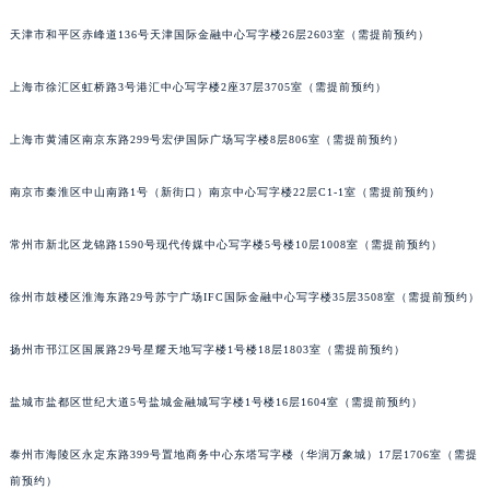
重庆市江北区观音桥步行街2号融恒时代广场写字楼9层902室（需提前预约）
天津市和平区赤峰道136号天津国际金融中心写字楼26层2603室（需提前预约）
长沙市芙蓉区定王台街道建湘路393号世茂环球金融中心写字楼（芙蓉广场）10层13室（需提前预约）
郑州市二七区铭功路10号华润大厦写字楼29层2905室（需提前预约）
上海市徐汇区虹桥路3号港汇中心写字楼2座37层3705室（需提前预约）
太原市迎泽区解放路15号亨得利名表服务中心（品牌授权店）3层整层（需提前预约）
上海市黄浦区南京东路299号宏伊国际广场写字楼8层806室（需提前预约）
沈阳市沈河区中街路137号亨得利名表服务中心（品牌授权店）1层整层（需提前预约）
沈阳市沈河区中街路83号亨得利名表服务中心（品牌授权店）1层整层（需提前预约）
南京市秦淮区中山南路1号（新街口）南京中心写字楼22层C1-1室（需提前预约）
乌鲁木齐市天山区红山路26号时代广场（CCMALL）C座17层17-B（需提前预约）
温州市鹿城区锦绣路1067号置信广场10层1015室（需提前预约）
常州市新北区龙锦路1590号现代传媒中心写字楼5号楼10层1008室（需提前预约）
哈尔滨市道里区友谊西路600号富力中心T2座写字楼29层03室（需提前预约）
大连市中山区人民路15号国际金融大厦7层G室（需提前预约）
徐州市鼓楼区淮海东路29号苏宁广场IFC国际金融中心写字楼35层3508室（需提前预约）
佛山市禅城区季华五路57号万科金融中心C座12层1205室（需提前预约）
扬州市邗江区国展路29号星耀天地写字楼1号楼18层1803室（需提前预约）
东莞市东城街道鸿福东路1号民盈国贸中心T1写字楼9层907室（需提前预约）
无锡市梁溪区人民中路139号恒隆广场写字楼1座11层1104室（需提前预约）
盐城市盐都区世纪大道5号盐城金融城写字楼1号楼16层1604室（需提前预约）
南通市崇川区工农路57号圆融广场写字楼16层1603室（需提前预约）
苏州市苏州工业园区星港街199号苏州中心办公楼C座22层08室（需提前预约）
泰州市海陵区永定东路399号置地商务中心东塔写字楼（华润万象城）17层1706室（需提
武汉市江汉区解放大道686号世界贸易大厦38层09室（需提前预约）
前预约）