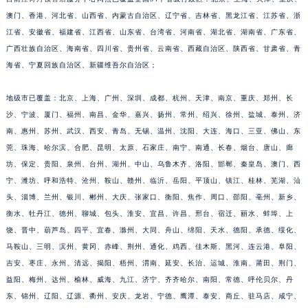
福建省漳州市龙文区步港路江诗丹顿售后服务中心（需提前预约）
澳门、香港、河北省、山西省、内蒙古自治区、辽宁省、吉林省、黑龙江省、江苏省、浙
江省、安徽省、福建省、江西省、山东省、台湾省、河南省、湖北省、湖南省、广东省、
江苏省常州市新北区龙锦路1590号现代传媒中心5号楼10层1008室江诗丹顿售后服务中心（需提前预约）
广西壮族自治区、海南省、四川省、贵州省、云南省、西藏自治区、陕西省、甘肃省、青
江苏省淮安市清江浦区淮海北路江诗丹顿售后服务中心（需提前预约）
海省、宁夏回族自治区、新疆维吾尔自治区；
江苏省连云港市海州区通灌北路江诗丹顿售后服务中心（需提前预约）
江苏省南京市秦淮区中山南路1号南京中心22层22-C1-C3室江诗丹顿售后服务中心（需提前预约）
地级市已覆盖：北京、上海、广州、深圳、成都、杭州、天津、南京、重庆、郑州、长
江苏省宿迁市宿城区西湖路江诗丹顿售后服务中心（需提前预约）
沙、宁波、厦门、福州、南昌、金华、嘉兴、扬州、常州、绍兴、徐州、盐城、泰州、济
江苏省泰州市海陵区永定东路399号置地商务中心东塔（华润万象城）17层1706室江诗丹顿售后服务中心（需提前预约）
南、惠州、苏州、武汉、西安、青岛、无锡、温州、沈阳、大连、海口、三亚、佛山、东
莞、珠海、哈尔滨、合肥、昆明、太原、石家庄、南宁、南通、长春、烟台、唐山、廊
江苏省徐州市鼓楼区淮海东路29号苏宁广场IFC国际金融中心35层3508室江诗丹顿售后服务中心（需提前预约）
坊、保定、贵阳、泉州、台州、湖州、中山、乌鲁木齐、洛阳、邯郸、秦皇岛、澳门、西
江苏省盐城市盐都区世纪大道5号盐城金融城写字楼1号楼16层1604室江诗丹顿售后服务中心（需提前预约）
宁、潍坊、呼和浩特、沧州、鞍山、赣州、临沂、岳阳、平顶山、镇江、桂林、芜湖、汕
江苏省扬州市邗江区国展路29号星耀天地写字楼1号楼18层1803室江诗丹顿售后服务中心（需提前预约）
头、淄博、兰州、银川、郴州、大庆、张家口、衡阳、焦作、周口、邵阳、亳州、新乡、
江苏省镇江市京口区中山东路江诗丹顿售后服务中心（需提前预约）
衡水、牡丹江、德州、聊城、包头、淮安、宜昌、许昌、邢台、宿迁、丽水、蚌埠、上
江西省抚州市临川区赣东大道江诗丹顿售后服务中心（需提前预约）
饶、晋中、葫芦岛、四平、宜春、滁州、大同、舟山、绵阳、天水、德阳、承德、绥化、
江西省赣州市章贡区文清路江诗丹顿售后服务中心（需提前预约）
马鞍山、三明、滨州、黄冈、赤峰、荆州、通化、鸡西、佳木斯、黑河、连云港、阜阳、
吉安、枣庄、永州、清远、揭阳、梧州、渭南、延安、长治、运城、淮南、莆田、荆门、
江西省吉安市吉州区井冈山大道江诗丹顿售后服务中心（需提前预约）
益阳、梅州、达州、榆林、威海、九江、济宁、齐齐哈尔、南阳、常德、呼伦贝尔、丹
江西省景德镇市珠山区珠山中路江诗丹顿售后服务中心（需提前预约）
东、锦州、辽阳、辽源、衢州、安庆、龙岩、宁德、鹰潭、泰安、商丘、驻马店、咸宁、
江西省九江市浔阳区浔阳路江诗丹顿售后服务中心（需提前预约）