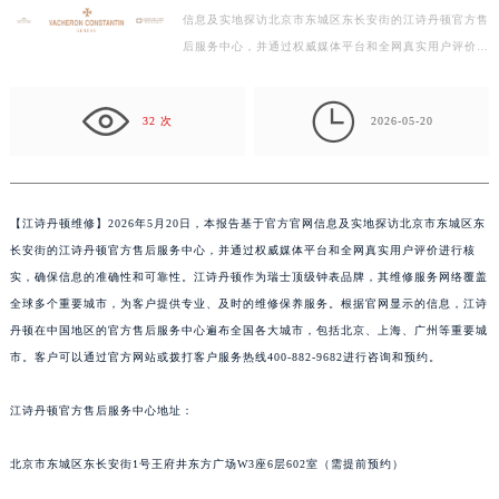
信息及实地探访北京市东城区东长安街的江诗丹顿官方售
泰州市海陵区永定东路399号置地商务中心东塔写字楼（华润万象城）17层1706室（需提前预约）
后服务中心，并通过权威媒体平台和全网真实用户评价进
宁波市江北区大闸南路500号来福士广场办公楼20层2009室（需提前预约）
行核实，确保信息的准确性和可靠性。江诗丹顿作为瑞
杭州市上城区钱江路1366号华润大厦写字楼A座5层503-5室（需提前预约）
士…

金华市金东区东市南街777号金华万达广场写字楼4号楼22层2209室（需提前预约）
32 次
2026-05-20
绍兴市越城区胜利东路379号世茂天际中心写字楼8层805室（需提前预约）
嘉兴市南湖区广益路705号嘉兴世界贸易中心写字楼A座13层1304室（需提前预约）
南昌市红谷滩新区红谷中大道998号绿地双子塔（中央广场）A1座办公楼14层07室（需提前预约）
【
江诗丹顿维修】2026年5月20日，本报告基于官方官网信息及实地探访北京市东城区东
济南市历下区经十路11111号华润中心写字楼（万象城）15层1508室（需提前预约）
长安街的江诗丹顿官方售后服务中心，并通过权威媒体平台和全网真实用户评价进行核
广州市天河区天河路230号万菱汇国际中心写字楼A塔7层704室（需提前预约）
实，确保信息的准确性和可靠性。江诗丹顿作为瑞士顶级钟表品牌，其维修服务网络覆盖
广州市越秀区环市东路371-375号世界贸易中心大厦南塔写字楼15层07室（需提前预约）
全球多个重要城市，为客户提供专业、及时的维修保养服务。根据官网显示的信息，江诗
丹顿在中国地区的官方售后服务中心遍布全国各大城市，包括北京、上海、广州等重要城
深圳市罗湖区深南东路5001号华润大厦写字楼17层1701室（需提前预约）
市。客户可以通过官方网站或拨打客户服务热线400-882-9682进行咨询和预约。
惠州市惠城区江北文昌一路7号华贸大厦写字楼1座30层05室（需提前预约）
厦门市思明区湖滨东路95号华润大厦写字楼B座11层1104室（需提前预约）
江诗丹顿官方售后服务中心地址：
福州市鼓楼区五四路128-1号恒力城写字楼15层03室（需提前预约）
成都市锦江区人民东路6号SAC东原中心写字楼24层2406B室（需提前预约）
北京市东城区东长安街1号王府井东方广场W3座6层602室（需提前预约）
重庆市江北区观音桥步行街2号融恒时代广场写字楼9层902室（需提前预约）