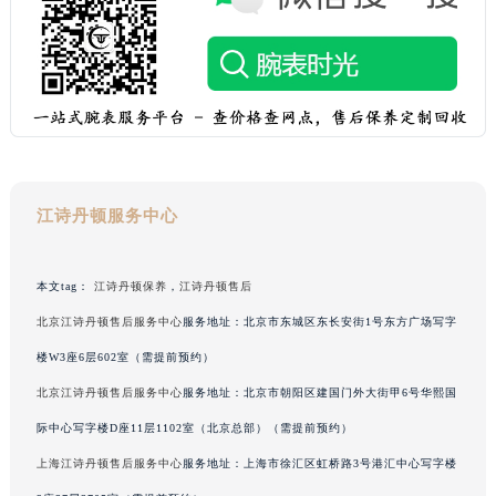
山东省淄博市张店区金晶大道江诗丹顿售后服务中心（需提前预约）
上海市黄浦区南京东路299号宏伊国际广场写字楼8层806室江诗丹顿售后服务中心（需提前预约）
上海市徐汇区虹桥路3号港汇中心2座37层3705室江诗丹顿售后服务中心（需提前预约）
浙江省杭州市上城区钱江路1366号华润大厦A座5层503-5室江诗丹顿售后服务中心（需提前预约）
浙江省湖州市吴兴区劳动路江诗丹顿售后服务中心（需提前预约）
浙江省嘉兴市南湖区广益路705号嘉兴世界贸易中心A座13层1304室江诗丹顿售后服务中心（需提前预约）
浙江省金华市金东区东市南街777号金华万达广场4号楼22楼2209室江诗丹顿售后服务中心（需提前预约）
江诗丹顿服务中心
浙江省丽水市莲都区解放街江诗丹顿售后服务中心（需提前预约）
浙江省宁波市江北区大闸南路500号来福士广场办公楼20层2009室江诗丹顿售后服务中心（需提前预约）
本文tag：
江诗丹顿保养
，
江诗丹顿售后
浙江省衢州市柯城区上街江诗丹顿售后服务中心（需提前预约）
北京江诗丹顿售后服务中心
服务地址：北京市东城区东长安街1号东方广场写字
浙江省绍兴市越城区胜利东路379号世茂天际中心写字楼8层805室江诗丹顿售后服务中心（需提前预约）
楼W3座6层602室（需提前预约）
浙江省舟山市定海区解放东路江诗丹顿售后服务中心（需提前预约）
北京江诗丹顿售后服务中心
服务地址：北京市朝阳区建国门外大街甲6号华熙国
澳门特别行政区大堂区议事亭前地（新马路）江诗丹顿售后服务中心（需提前预约）
澳门特别行政区风顺堂区南湾大马路江诗丹顿售后服务中心（需提前预约）
际中心写字楼D座11层1102室（北京总部）（需提前预约）
澳门特别行政区花地玛堂区关闸广场江诗丹顿售后服务中心（需提前预约）
上海江诗丹顿售后服务中心
服务地址：上海市徐汇区虹桥路3号港汇中心写字楼
澳门特别行政区花王堂区大三巴商圈江诗丹顿售后服务中心（需提前预约）