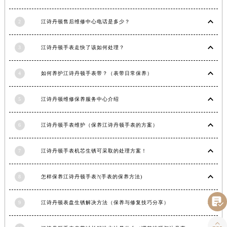
河南省周口市川汇区七一路江诗丹顿售后服务中心（需提前预约）
2
江诗丹顿售后维修中心电话是多少？
河南省驻马店市驿城区乐山大道与置地大道交叉口江诗丹顿售后服务中心（需提前预约）
湖北省鄂州市鄂城区文星大道江诗丹顿售后服务中心（需提前预约）
3
江诗丹顿手表走快了该如何处理？
湖北省黄冈市黄州区赤壁大道江诗丹顿售后服务中心（需提前预约）
湖北省黄石市黄石港区武汉路江诗丹顿售后服务中心（需提前预约）
4
如何养护江诗丹顿手表带？（表带日常保养）
湖北省荆门市东宝中天街步行街江诗丹顿售后服务中心（需提前预约）
湖北省荆州市荆州区荆中路江诗丹顿售后服务中心（需提前预约）
5
江诗丹顿维修保养服务中心介绍
湖北省十堰市茅箭区人民北路江诗丹顿售后服务中心（需提前预约）
湖北省随州市曾都区青年路江诗丹顿售后服务中心（需提前预约）
6
江诗丹顿手表维护（保养江诗丹顿手表的方案）
湖北省咸宁市咸安区长安大道江诗丹顿售后服务中心（需提前预约）
7
江诗丹顿手表机芯生锈可采取的处理方案！
湖北省襄阳市樊城区长虹路与人民路交叉口江诗丹顿售后服务中心（需提前预约）
湖北省孝感市孝南区复兴大道江诗丹顿售后服务中心（需提前预约）
8
怎样保养江诗丹顿手表?(手表的保养方法)
湖北省宜昌市西陵区夷陵大道与港窑路江诗丹顿售后服务中心（需提前预约）
湖南省常德市武陵区人民路江诗丹顿售后服务中心（需提前预约）

9
江诗丹顿表盘生锈解决方法（保养与修复技巧分享）
湖南省郴州市北湖区国庆北路江诗丹顿售后服务中心（需提前预约）
湖南省衡阳市雁峰区解放路江诗丹顿售后服务中心（需提前预约）
