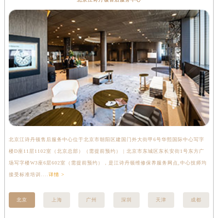
广西壮族自治区柳州市城中区中山中路江诗丹顿售后服务中心（需提前预约）
广西壮族自治区钦州市钦南区金海湾东大街江诗丹顿售后服务中心（需提前预约）
广西壮族自治区梧州市万秀区龙湖镇高旺路江诗丹顿售后服务中心（需提前预约）
广西壮族自治区玉林市玉州区金玉路江诗丹顿售后服务中心（需提前预约）
海南省儋州市儋州市那大镇兰洋北路江诗丹顿售后服务中心（需提前预约）
海南省东方市八所镇解放西路江诗丹顿售后服务中心（需提前预约）
海南省琼海市嘉积镇东风路江诗丹顿售后服务中心（需提前预约）
海南省三沙市西沙区西沙群岛永兴岛北京路江诗丹顿售后服务中心（需提前预约）
海南省三亚市吉阳区迎宾路江诗丹顿售后服务中心（需提前预约）
海南省万宁市万城镇解放路江诗丹顿售后服务中心（需提前预约）
北京江诗丹顿售后服务中心位于北京市朝阳区建国门外大街甲6号华熙国际中心写字
上
海南省文昌市文城镇教育东路江诗丹顿售后服务中心（需提前预约）
楼D座11层1102室（北京总部）（需提前预约） | 北京市东城区东长安街1号东方广
室
海南省五指山市通什镇三月三大道江诗丹顿售后服务中心（需提前预约）
场写字楼W3座6层602室（需提前预约），是江诗丹顿维修保养服务网点,中心技师均
提
香港特别行政区尖沙咀区油尖旺区广东道江诗丹顿售后服务中心（需提前预约）
接受标准培训....
详情 >
香港特别行政区金钟区中西区金钟道江诗丹顿售后服务中心（需提前预约）
北京
上海
广州
深圳
天津
成都
香港特别行政区九龙区油尖旺区弥敦道江诗丹顿售后服务中心（需提前预约）
香港特别行政区铜锣湾区湾仔区轩尼诗道江诗丹顿售后服务中心（需提前预约）