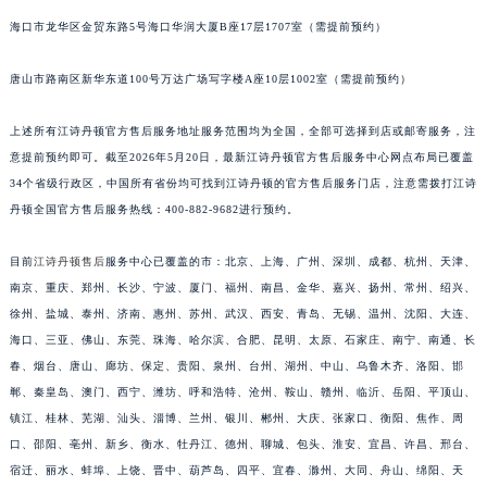
安徽省阜阳市颍州区颍州北路江诗丹顿售后服务中心（需提前预约）
海口市龙华区金贸东路5号海口华润大厦B座17层1707室（需提前预约）
安徽省淮北市相山区淮海路江诗丹顿售后服务中心（需提前预约）
唐山市路南区新华东道100号万达广场写字楼A座10层1002室（需提前预约）
安徽省淮南市田家庵区国庆中路江诗丹顿售后服务中心（需提前预约）
安徽省黄山市屯溪区黄山西路江诗丹顿售后服务中心（需提前预约）
上述所有江诗丹顿官方售后服务地址服务范围均为全国，全部可选择到店或邮寄服务，注
安徽省六安市金安区解放中路江诗丹顿售后服务中心（需提前预约）
意提前预约即可。截至2026年5月20日，最新江诗丹顿官方售后服务中心网点布局已覆盖
安徽省马鞍山市雨山区湖南西路江诗丹顿售后服务中心（需提前预约）
34个省级行政区，中国所有省份均可找到江诗丹顿的官方售后服务门店，注意需拨打江诗
安徽省宿州市埇桥区人民中路江诗丹顿售后服务中心（需提前预约）
丹顿全国官方售后服务热线：400-882-9682进行预约。
安徽省铜陵市铜官区石城大道江诗丹顿售后服务中心（需提前预约）
目前
江诗丹顿售后
服务中心已覆盖的市：北京、上海、广州、深圳、成都、杭州、天津、
安徽省芜湖市镜湖区中山路步行街江诗丹顿售后服务中心（需提前预约）
南京、重庆、郑州、长沙、宁波、厦门、福州、南昌、金华、嘉兴、扬州、常州、绍兴、
安徽省宣城市宣州区叠嶂西路江诗丹顿售后服务中心（需提前预约）
徐州、盐城、泰州、济南、惠州、苏州、武汉、西安、青岛、无锡、温州、沈阳、大连、
福建省龙岩市新罗区九一南路江诗丹顿售后服务中心（需提前预约）
海口、三亚、佛山、东莞、珠海、哈尔滨、合肥、昆明、太原、石家庄、南宁、南通、长
福建省南平市建阳区人民西路江诗丹顿售后服务中心（需提前预约）
春、烟台、唐山、廊坊、保定、贵阳、泉州、台州、湖州、中山、乌鲁木齐、洛阳、邯
福建省宁德市蕉城区天湖东路江诗丹顿售后服务中心（需提前预约）
郸、秦皇岛、澳门、西宁、潍坊、呼和浩特、沧州、鞍山、赣州、临沂、岳阳、平顶山、
福建省莆田市城厢区霞林街道荔华东大道江诗丹顿售后服务中心（需提前预约）
镇江、桂林、芜湖、汕头、淄博、兰州、银川、郴州、大庆、张家口、衡阳、焦作、周
口、邵阳、亳州、新乡、衡水、牡丹江、德州、聊城、包头、淮安、宜昌、许昌、邢台、
福建省三明市三元区东乾二路江诗丹顿售后服务中心（需提前预约）
宿迁、丽水、蚌埠、上饶、晋中、葫芦岛、四平、宜春、滁州、大同、舟山、绵阳、天
福建省漳州市龙文区步港路江诗丹顿售后服务中心（需提前预约）