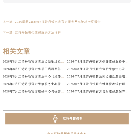
广东省汕尾市城区香洲街道园林社区翠园街江诗丹顿售后服务中心（需提前预约）
广东省韶关市武江区芙蓉新区与老城中心交汇处江诗丹顿售后服务中心（需提前预约）
上一篇:
2026最新vacheron江诗丹顿名表官方服务网点地址考察报告
广东省深圳市罗湖区深南东路5001号华润大厦17层1701室江诗丹顿售后服务中心（需提前预约）
广东省阳江市江城区东风一路江诗丹顿售后服务中心（需提前预约）
下一篇:
江诗丹顿表壳破裂解决方法详解
广东省云浮市云城区金山路江诗丹顿售后服务中心（需提前预约）
广东省湛江市赤坎区观海北路江诗丹顿售后服务中心（需提前预约）
相关文章
广东省肇庆市端州区信安大道与砚都大道交汇处江诗丹顿售后服务中心（需提前预约）
2026年8月江诗丹顿官方售后点新地址及新网点启用通告
2026年8月江诗丹顿官方保养维修服务中心搬迁与增设网点补充通知
广西壮族自治区百色市右江区中山二路江诗丹顿售后服务中心（需提前预约）
2026年8月江诗丹顿官方售后门店调整补充最终说明（搬迁及新开）
2026年8月江诗丹顿官方售后维修中心及保养点迁址新设补充一览表文件
广西壮族自治区北海市海城区北京路江诗丹顿售后服务中心（需提前预约）
2026年8月江诗丹顿官方售后中心（维修保养）网点最终迁移及新设确认表
2026年7月江诗丹顿售后网点搬迁及新增信息整合手册
广西壮族自治区崇左市江州区石景林街道友谊大道与丽川路交汇处江诗丹顿售后服务中心（需提前预约）
2026年7月江诗丹顿官方维修服务中心保养点地址变更及新开补充最终版内容
2026年7月江诗丹顿官方维修保养综合服务网最终迁址及新增网点最终速报
广西壮族自治区防城港市港口区金花茶大道江诗丹顿售后服务中心（需提前预约）
2026年7月江诗丹顿官方维修中心与保养中心网点变动全知道
2026年7月江诗丹顿官方售后维修及保养中心网点更新补充最终汇总文本
广西壮族自治区贵港市港北区港城街道布山大道与仙衣路交叉口江诗丹顿售后服务中心（需提前预约）
广西壮族自治区桂林市秀峰区红岭路江诗丹顿售后服务中心（需提前预约）
广西壮族自治区河池市金城江区金城江街道朝阳路江诗丹顿售后服务中心（需提前预约）
江诗丹顿保养
广西壮族自治区贺州市八步区城东街道灵峰南路江诗丹顿售后服务中心（需提前预约）
广西壮族自治区来宾市兴宾区桂中大道江诗丹顿售后服务中心（需提前预约）
北京江诗丹顿售后服务中心