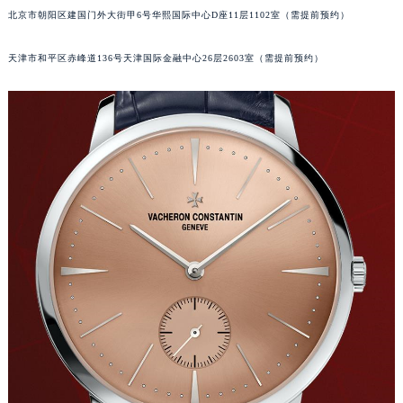
北京市朝阳区建国门外大街甲6号华熙国际中心D座11层1102室（需提前预约）
长沙市芙蓉区定王台街道建湘路393号世茂环球金融中心写字楼（芙蓉广场）10层13室（需提前预约）
郑州市二七区铭功路10号华润大厦写字楼29层2905室（需提前预约）
天津市和平区赤峰道136号天津国际金融中心26层2603室（需提前预约）
太原市迎泽区解放路15号亨得利名表服务中心（品牌授权店）3层整层（需提前预约）
沈阳市沈河区中街路137号亨得利名表服务中心（品牌授权店）1层整层（需提前预约）
沈阳市沈河区中街路83号亨得利名表服务中心（品牌授权店）1层整层（需提前预约）
乌鲁木齐市天山区红山路26号时代广场（CCMALL）C座17层17-B（需提前预约）
温州市鹿城区锦绣路1067号置信广场10层1015室（需提前预约）
哈尔滨市道里区友谊西路600号富力中心T2座写字楼29层03室（需提前预约）
大连市中山区人民路15号国际金融大厦7层G室（需提前预约）
佛山市禅城区季华五路57号万科金融中心C座12层1205室（需提前预约）
东莞市东城街道鸿福东路1号民盈国贸中心T1写字楼9层907室（需提前预约）
无锡市梁溪区人民中路139号恒隆广场写字楼1座11层1104室（需提前预约）
南通市崇川区工农路57号圆融广场写字楼16层1603室（需提前预约）
苏州市苏州工业园区星港街199号苏州中心办公楼C座22层08室（需提前预约）
武汉市江汉区解放大道686号世界贸易大厦38层09室（需提前预约）
南宁市青秀区金湖路59号地王大厦12楼1224室（需提前预约）