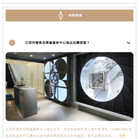
河南省安阳市文峰区解放大道江诗丹顿售后服务中心（需提前预约）
河南省鹤壁市淇滨区九州路江诗丹顿售后服务中心（需提前预约）
推荐阅读
河南省济源市沁园街道济水大道江诗丹顿售后服务中心（需提前预约）
河南省焦作市解放区解放路江诗丹顿售后服务中心（需提前预约）
河南省开封市鼓楼区中山路江诗丹顿售后服务中心（需提前预约）
1
江诗丹顿售后维修服务中心地点在哪里呢？
河南省洛阳市西工区中州中路与解放路交叉口江诗丹顿售后服务中心（需提前预约）
河南省漯河市源汇区交通路江诗丹顿售后服务中心（需提前预约）
河南省南阳市宛城区范蠡东路与南都路交叉口江诗丹顿售后服务中心（需提前预约）
河南省平顶山市卫东区建设路江诗丹顿售后服务中心（需提前预约）
河南省濮阳市大华龙区开州路绿城路交叉口江诗丹顿售后服务中心（需提前预约）
河南省三门峡市湖滨区和平路江诗丹顿售后服务中心（需提前预约）
河南省商丘市梁园区神火大道江诗丹顿售后服务中心（需提前预约）
河南省新乡市红旗区人民路江诗丹顿售后服务中心（需提前预约）
河南省信阳市浉河区东方红大道江诗丹顿售后服务中心（需提前预约）
河南省许昌市魏都区建安大道与八龙路交叉口江诗丹顿售后服务中心（需提前预约）
江诗丹顿售后维修服务中心地点位于：北京市朝阳区及上海市黄浦区。详细的地址与
联系电话您可以通过江诗丹顿官网或官方公众号获取，也可以拨打本站......
详情 >
河南省郑州市二七区民主路10号华润大厦29层2905室江诗丹顿售后服务中心（需提前预约）