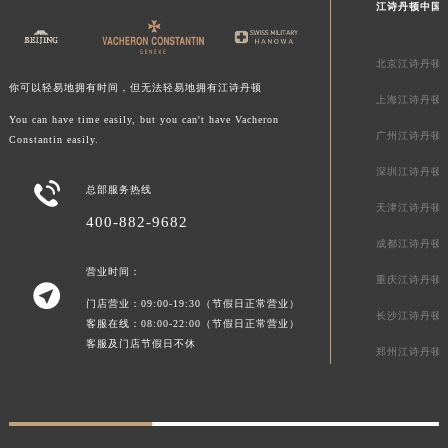
江诗丹顿中国
青海省海南藏族自治州共和县青海湖大街江诗丹顿售后服务中心（需提前预约）
青海省海西蒙古族藏族自治州德令哈市柴达木路江诗丹顿售后服务中心（需提前预约）
北京江诗丹顿
青海省黄南藏族自治州同仁市德合隆路江诗丹顿售后服务中心（需提前预约）
你可以轻易地拥有时间，但无法轻易地拥有江诗丹顿
上海江诗丹顿
青海省西宁市城西区海湖新区西关大道江诗丹顿售后服务中心（需提前预约）
You can have time easily, but you can't have Vacheron
青海省玉树藏族自治州结古镇胜利路江诗丹顿售后服务中心（需提前预约）
广州江诗丹顿
Constantin easily.
陕西省安康市汉滨区金州路江诗丹顿售后服务中心（需提前预约）
深圳江诗丹顿

陕西省宝鸡市渭滨区经二路江诗丹顿售后服务中心（需提前预约）
总部服务热线
天津江诗丹顿
陕西省汉中市汉台区北大街江诗丹顿售后服务中心（需提前预约）
400-882-9682
陕西省商洛市商州区州城街江诗丹顿售后服务中心（需提前预约）
成都江诗丹顿
陕西省铜川市王益区红旗街江诗丹顿售后服务中心（需提前预约）
营业时间：
重庆江诗丹顿

陕西省渭南市临渭区东风大街江诗丹顿售后服务中心（需提前预约）
门店营业：09:00-19:30（节假日正常营业）
长沙江诗丹顿
客服在线：08:00-22:00（节假日正常营业）
陕西省咸阳市秦都区沣西新城统一西路与白马河路交汇处江诗丹顿售后服务中心（需提前预约）
客服及门店节假日不休
郑州江诗丹顿
陕西省延安市宝塔区中心街江诗丹顿售后服务中心（需提前预约）
陕西省榆林市榆阳区长兴路江诗丹顿售后服务中心（需提前预约）
新疆维吾尔自治区阿克苏市东大街江诗丹顿售后服务中心（需提前预约）
新疆维吾尔自治区阿拉尔市胜利大道江诗丹顿售后服务中心（需提前预约）