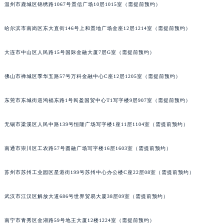
温州市鹿城区锦绣路1067号置信广场10层1015室（需提前预约）
辽宁省沈阳市沈河区中街路83号亨得利名表维修授权店1楼江诗丹顿售后服务中心（需提前预约）
北京市朝阳区建国门外大街甲6号华熙国际中心D座11层1102室江诗丹顿售后服务中心（北京总部）（需提前预约）
哈尔滨市南岗区东大直街146号上和置地广场金座12层1214室（需提前预约）
北京市东城区东长安街1号王府井东方广场W3座6层602室江诗丹顿售后服务中心（需提前预约）
河北省保定市竞秀区朝阳北大街北国先天下江诗丹顿售后服务中心（需提前预约）
大连市中山区人民路15号国际金融大厦7层G室（需提前预约）
内蒙古自治区阿拉善盟市左旗土尔扈特大街江诗丹顿售后服务中心（需提前预约）
佛山市禅城区季华五路57号万科金融中心C座12层1205室（需提前预约）
内蒙古自治区巴彦淖尔市临河区新华街江诗丹顿售后服务中心（需提前预约）
内蒙古自治区包头市青山区幸福路甲3号王府井百货名表维修江诗丹顿售后服务中心（需提前预约）
东莞市东城街道鸿福东路1号民盈国贸中心T1写字楼9层907室（需提前预约）
内蒙古自治区赤峰市红山区哈达街江诗丹顿售后服务中心（需提前预约）
内蒙古自治区鄂尔多斯市东胜区伊金霍洛街江诗丹顿售后服务中心（需提前预约）
无锡市梁溪区人民中路139号恒隆广场写字楼1座11层1104室（需提前预约）
内蒙古自治区呼伦贝尔市海拉尔区中央街江诗丹顿售后服务中心（需提前预约）
南通市崇川区工农路57号圆融广场写字楼16层1603室（需提前预约）
内蒙古自治区通辽市科尔沁区明仁大街江诗丹顿售后服务中心（需提前预约）
内蒙古自治区乌海市海勃湾区人民南路江诗丹顿售后服务中心（需提前预约）
苏州市苏州工业园区星港街199号苏州中心办公楼C座22层08室（需提前预约）
内蒙古自治区乌兰察布市集宁区恩和大街江诗丹顿售后服务中心（需提前预约）
内蒙古自治区锡林郭勒盟市锡林浩特市光明街与额尔敦路交叉口江诗丹顿售后服务中心（需提前预约）
武汉市江汉区解放大道686号世界贸易大厦38层09室（需提前预约）
内蒙古自治区兴安盟市乌兰浩特市兴安大街江诗丹顿售后服务中心（需提前预约）
山西省大同市平城区迎宾街江诗丹顿售后服务中心（需提前预约）
南宁市青秀区金湖路59号地王大厦12楼1224室（需提前预约）