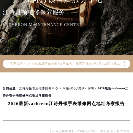
江诗丹顿维修保养服务
2026年8月江诗丹顿中国区售后服务网络优化升级公告
VACHERON MAINTENANCE CENTER
2026年8月江诗丹顿全国官方售后客户服务热线：400-882-9682
江诗丹顿官方全国统一服务热线400-882-9682，服务覆盖中国大陆、香港、澳门、台湾全部区域（非大陆需加拨“+86”）
2026年8月江诗丹顿售后服务中心最新网点地址：
北京市朝阳区建国门外大街甲6号华熙国际中心写字楼D座11层1102室（北京总部）（需提前预约）
▲
官网公告>
北京市东城区东长安街1号东方广场写字楼W3座6层602室（需提前预约）
▼
天津市和平区赤峰道136号天津国际金融中心写字楼26层2603室（需提前预约）
上海市徐汇区虹桥路3号港汇中心写字楼2座37层3705室（需提前预约）
当前位置：
江诗丹顿售后维修服务中心
>
问题/知识/资讯
>
深圳
> 2026最新vacheron江
上海市黄浦区南京东路299号宏伊国际广场写字楼8层806室（需提前预约）
诗丹顿手表维修网点地址考察报告
南京市秦淮区中山南路1号（新街口）南京中心写字楼22层C1-1室（需提前预约）
2026最新vacheron江诗丹顿手表维修网点地址考察报告
常州市新北区龙锦路1590号现代传媒中心写字楼5号楼10层1008室（需提前预约）
徐州市鼓楼区淮海东路29号苏宁广场IFC国际金融中心写字楼35层3508室（需提前预约）
扬州市邗江区国展路29号星耀天地写字楼1号楼18层1803室（需提前预约）
盐城市盐都区世纪大道5号盐城金融城写字楼1号楼16层1604室（需提前预约）
【江诗丹顿维修】2026年5月20日，本报告基于官方官网