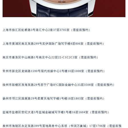
合肥市蜀山区潜山路111号万象城华润大厦B座12楼03室（需提前预约）
泉州市丰泽区宝洲路729号浦西万达中心写字楼A座7楼709室（需提前预约）
青岛市南区山东路6号华润大厦B座22层04室（需提前预约）
烟台市芝罘区胜利路139号万达金融中心A座907室（需提前预约）
上海市徐汇区虹桥路3号港汇中心2座37层3705室（需提前预约）
长春市朝阳区西安大路727号中银大厦A座(旺进大厦)18层09室（需提前预约）
上海市黄浦区南京东路299号宏伊国际广场写字楼8层806室（需提前预约）
贵阳市南明区都司高架桥路33号亨特国际金融中心14楼14D（需提前预约）
昆明市盘龙区北京路928号同德昆明广场写字楼10层06室（需提前预约）
南京市秦淮区中山南路1号南京中心22层22-C1C2C3室（需提前预约）
石家庄市长安区中山东路39号勒泰中心写字楼B座13层07室（需提前预约）
西安市碑林区南关正街88号华侨城长安国际中心E座6楼10室（需提前预约）
常州市新北区龙锦路1590号现代传媒中心5号楼10层1008室（需提前预约）
海口市龙华区金贸东路5号海口华润大厦B座17层1707室（需提前预约）
徐州市鼓楼区淮海东路29号苏宁广场IFC国际金融中心35层3508室（需提前预约）
唐山市路南区新华东道100号万达广场写字楼A座10层1002室（需提前预约）
台州市椒江区东海大道1800号腾达中心东1幢20楼2002室（需提前预约）
扬州市邗江区国展路29号星耀天地写字楼1号楼18层1803室（需提前预约）
内蒙古自治区呼和浩特市玉泉区大学西街70号华润万象城写字楼（鄂尔多斯大厦）23层2326室（需提前预约）
甘肃省兰州市七里河区西津西路16号兰州中心写字楼21层2102室（需提前预约）
盐城市盐都区世纪大道5号盐城金融城写字楼1号楼16层1604室（需提前预约）
重庆市解放碑渝中区民权路28号英利国际金融中心写字楼20层01室（需提前预约）
黑龙江省大庆市萨尔图区会战大街江诗丹顿售后服务中心（需提前预约）
泰州市海陵区永定东路399号置地商务中心东塔（华润万象城）17层1706室（需提前预