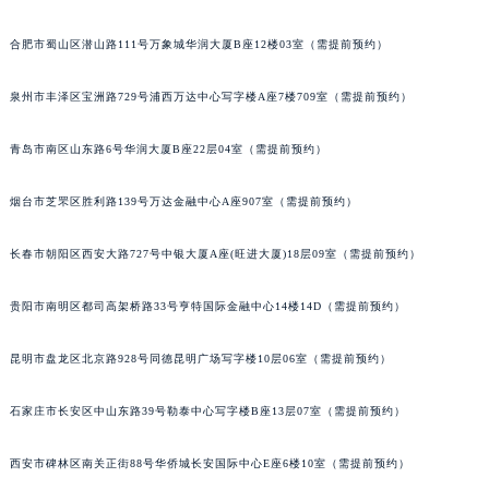
山西省晋城市城区黄华街江诗丹顿售后服务中心（需提前预约）
合肥市蜀山区潜山路111号万象城华润大厦B座12楼03室（需提前预约）
山西省晋中市榆次区顺城街江诗丹顿售后服务中心（需提前预约）
山西省临汾市尧都区解放路江诗丹顿售后服务中心（需提前预约）
泉州市丰泽区宝洲路729号浦西万达中心写字楼A座7楼709室（需提前预约）
山西省吕梁市离石区永宁中路与建设街交叉口江诗丹顿售后服务中心（需提前预约）
山西省朔州市朔城区怡西路与鄯阳西街交汇处江诗丹顿售后服务中心（需提前预约）
青岛市南区山东路6号华润大厦B座22层04室（需提前预约）
山西省忻州市忻府区和平东街与七一南路交叉口江诗丹顿售后服务中心（需提前预约）
烟台市芝罘区胜利路139号万达金融中心A座907室（需提前预约）
山西省阳泉市郊区平阳东街与新城大道交叉口江诗丹顿售后服务中心（需提前预约）
山西省运城市盐湖区河东街江诗丹顿售后服务中心（需提前预约）
长春市朝阳区西安大路727号中银大厦A座(旺进大厦)18层09室（需提前预约）
山西省长治市潞州区英雄中路江诗丹顿售后服务中心（需提前预约）
山西省太原市迎泽区迎泽街道解放路15号亨得利名表维修授权店3楼江诗丹顿售后服务中心（需提前预约）
贵阳市南明区都司高架桥路33号亨特国际金融中心14楼14D（需提前预约）
天津市和平区赤峰道136号天津国际金融中心26层2603室江诗丹顿售后服务中心（需提前预约）
安徽省安庆市迎江区人民路江诗丹顿售后服务中心（需提前预约）
昆明市盘龙区北京路928号同德昆明广场写字楼10层06室（需提前预约）
安徽省蚌埠市蚌山区淮河路江诗丹顿售后服务中心（需提前预约）
石家庄市长安区中山东路39号勒泰中心写字楼B座13层07室（需提前预约）
安徽省亳州市谯城区魏武大道江诗丹顿售后服务中心（需提前预约）
安徽省池州市贵池区长江路江诗丹顿售后服务中心（需提前预约）
西安市碑林区南关正街88号华侨城长安国际中心E座6楼10室（需提前预约）
安徽省滁州市琅琊区南谯北路江诗丹顿售后服务中心（需提前预约）