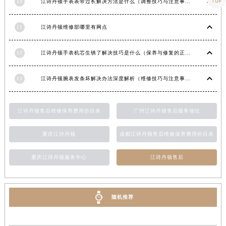
10
江诗丹顿手表表带过长解决方法是什么（调整技巧与注意事项）
湖南省怀化市鹤城区迎丰中路江诗丹顿售后服务中心（需提前预约）
湖南省娄底市娄星区长青街江诗丹顿售后服务中心（需提前预约）
11
江诗丹顿维修部哪里有网点
湖南省邵阳市双清区东风路江诗丹顿售后服务中心（需提前预约）
湖南省湘潭市雨湖区莲城大道江诗丹顿售后服务中心（需提前预约）
12
江诗丹顿手表机芯生锈了解决技巧是什么（保养与修复的正确方法）
湖南省益阳市赫山区桃花仑路江诗丹顿售后服务中心（需提前预约）
13
江诗丹顿腕表发条坏解决办法深度解析（维修技巧与注意事项）
湖南省永州市冷水滩区永州大道与中兴路交叉口江诗丹顿售后服务中心（需提前预约）
湖南省岳阳市岳阳楼区东茅岭路江诗丹顿售后服务中心（需提前预约）
湖南省张家界市永定区解放路江诗丹顿售后服务中心（需提前预约）
江诗丹顿售后维修保养费用价目表
广州江诗丹顿售后服务地址
湖南省长沙市芙蓉区建湘路393号世茂环球金融中心写字楼10层1013室江诗丹顿售后服务中心（需提前预约）
重庆江诗丹顿
成都江诗丹顿售后维修保养费用价目表
湖南省株洲市芦淞区建设南路江诗丹顿售后服务中心（需提前预约）
甘肃省白银市白银区北京路江诗丹顿售后服务中心（需提前预约）
重庆江诗丹顿服务中心
江诗丹顿售后
甘肃省定西市安定区解放路江诗丹顿售后服务中心（需提前预约）
甘肃省敦煌市沙州镇阳关中路江诗丹顿售后服务中心（需提前预约）
甘肃省合作市人民街江诗丹顿售后服务中心（需提前预约）
随机推荐
甘肃省嘉峪关市雄关区新华中路江诗丹顿售后服务中心（需提前预约）
甘肃省金昌市金川区北京路江诗丹顿售后服务中心（需提前预约）