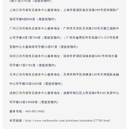
2座37层3705室（需提前预约）
澳门特别行政区嘉模堂区官也街江诗丹顿售后服务中心（需提前预约）
上海江诗丹顿售后服务中心
服务地址：上海市黄浦区南京东路299号宏伊国际广
澳门省路氹城市金光大道江诗丹顿售后服务中心（需提前预约）
场写字楼8层806室（需提前预约）
澳门特别行政区望德堂区塔石广场江诗丹顿售后服务中心（需提前预约）
广州江诗丹顿售后服务中心
服务地址：广州市天河区天河路230号万菱汇国际中
福建省福州市鼓楼区五四路128-1号恒力城写字楼15层03室江诗丹顿售后服务中心（需提前预约）
心写字楼A塔7层704室（需提前预约） | 广州市越秀区环市东路371-375号世界
福建省厦门市思明区湖滨东路95号万象城华润大厦B座11层1104室江诗丹顿售后服务中心（需提前预约）
广东省潮州市潮安区新风路与潮汕路交汇处江诗丹顿售后服务中心（需提前预约）
贸易中心大厦南塔写字楼15层07室（需提前预约）
广东省广州市天河区天河路230号万菱汇国际中心A塔7层704室江诗丹顿售后服务中心（需提前预约）
深圳江诗丹顿售后服务中心
服务地址：深圳市罗湖区深南东路5001号华润大厦
广东省广州市越秀区环市东路371-375号世界贸易中心大厦南塔15层1507室江诗丹顿售后服务中心（需提前预约）
写字楼17层1701室（需提前预约）
广东省河源市源城区越王大道江诗丹顿售后服务中心（需提前预约）
天津江诗丹顿售后服务中心
服务地址：天津市和平区赤峰道136号天津国际金融
广东省惠州市惠城区江北文昌一路7号华贸大厦1座30层3005室江诗丹顿售后服务中心（需提前预约）
中心写字楼26层2603室（需提前预约）
广东省江门市蓬江区广场西路江诗丹顿售后服务中心（需提前预约）
成都江诗丹顿售后服务中心
服务地址：成都市锦江区人民东路6号SAC东原中心
广东省揭阳市榕城进贤门步行街江诗丹顿售后服务中心（需提前预约）
写字楼24层2406B室（需提前预约）
广东省茂名市电白区水东街道迎宾大道江诗丹顿售后服务中心（需提前预约）
广东省梅州市梅江区金燕大道江诗丹顿售后服务中心（需提前预约）
服务专线：
400-882-9682
广东省清远市清城区湖西路江诗丹顿售后服务中心（需提前预约）
本页链接：
http://www.vacheronfw.com/problems/shenzhen/27789.html
广东省汕头市龙湖区长平路江诗丹顿售后服务中心（需提前预约）