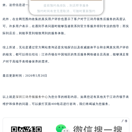
效。这些信息进一步验证了官方官网提供的数据的真实性与可靠性。
提前预约免排队，到店即享服务
江西省萍乡市安源区萍安北大道与康庄路交叉口江诗丹顿售后服务中心（需提前预约）
预约时间有变无需取消，可随时重新预约
江西省上饶市信州区滨江西路江诗丹顿售后服务中心（需提前预约）
此外，在全网范围内收集的真实用户评价也显示了客户对于江诗丹顿售后服务的高度认
江西省新余市渝水区北湖西路江诗丹顿售后服务中心（需提前预约）
可。许多用户表示，在遇到手表问题时能够迅速联系到官方客服并得到专业的指导；而实
江西省宜春市袁州区中山中路江诗丹顿售后服务中心（需提前预约）
际到店后，则能享受到细致周到的服务体验。
江西省鹰潭市月湖区胜利东路江诗丹顿售后服务中心（需提前预约）
山东省德州市德城区东风中路江诗丹顿售后服务中心（需提前预约）
综上所述，无论是通过官方网站查询还是实地探访以及权威媒体平台和全网真实用户评价
的核实，都可以得出结论：江诗丹顿在中国地区的售后服务网络健全且高效，能够满足客
山东省东营市东营区济南路江诗丹顿售后服务中心（需提前预约）
户对于高端手表维修保养的需求。
山东省济南市历下区经十路11111号华润中心写字楼（万象城）15层1508室江诗丹顿售后服务中心（需提前预约）
山东省济宁市任城区太白楼路江诗丹顿售后服务中心（需提前预约）
最后更新时间：2026年5月20日
山东省莱芜市文化南路8号银座商城名表维修一楼名表维修江诗丹顿售后服务中心（需提前预约）
山东省临沂市兰山区解放路江诗丹顿售后服务中心（需提前预约）
山东省日照市东港区烟台路江诗丹顿售后服务中心（需提前预约）
以上就是
深圳江诗丹顿服务中心
为您分享的精彩内容。如果您还有其他关于江诗丹顿手表
维护和保养的问题，可以拨打页面400电话进行咨询，我们将竭诚为您服务。
山东省泰安市泰山区财源街道泰山大街江诗丹顿售后服务中心（需提前预约）
山东省威海市环翠区新威海路89号振华商厦一楼名表维修江诗丹顿售后服务中心（需提前预约）
山东省潍坊市奎文区东风东街江诗丹顿售后服务中心（需提前预约）
山东省枣庄市滕州市北辛路与善国路交叉口江诗丹顿售后服务中心（需提前预约）