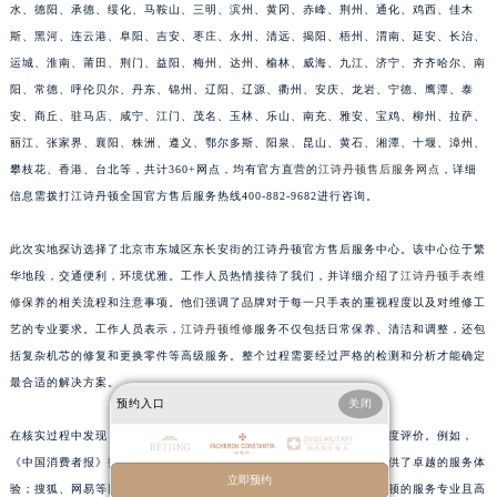
水、德阳、承德、绥化、马鞍山、三明、滨州、黄冈、赤峰、荆州、通化、鸡西、佳木
江苏省常州市新北区龙锦路1590号现代传媒中心5号楼10层1008室江诗丹顿售后服务中心（需提前预约）
斯、黑河、连云港、阜阳、吉安、枣庄、永州、清远、揭阳、梧州、渭南、延安、长治、
江苏省淮安市清江浦区淮海北路江诗丹顿售后服务中心（需提前预约）
运城、淮南、莆田、荆门、益阳、梅州、达州、榆林、威海、九江、济宁、齐齐哈尔、南
江苏省连云港市海州区通灌北路江诗丹顿售后服务中心（需提前预约）
阳、常德、呼伦贝尔、丹东、锦州、辽阳、辽源、衢州、安庆、龙岩、宁德、鹰潭、泰
江苏省南京市秦淮区中山南路1号南京中心22层22-C1-C3室江诗丹顿售后服务中心（需提前预约）
安、商丘、驻马店、咸宁、江门、茂名、玉林、乐山、南充、雅安、宝鸡、柳州、拉萨、
丽江、张家界、襄阳、株洲、遵义、鄂尔多斯、阳泉、昆山、黄石、湘潭、十堰、漳州、
江苏省宿迁市宿城区西湖路江诗丹顿售后服务中心（需提前预约）
攀枝花、香港、台北等，共计360+网点，均有官方直营的
江诗丹顿售后服务网点
，详细
江苏省泰州市海陵区永定东路399号置地商务中心东塔（华润万象城）17层1706室江诗丹顿售后服务中心（需提前预约）
信息需拨打江诗丹顿全国官方售后服务热线400-882-9682进行咨询。
江苏省徐州市鼓楼区淮海东路29号苏宁广场IFC国际金融中心35层3508室江诗丹顿售后服务中心（需提前预约）
江苏省盐城市盐都区世纪大道5号盐城金融城写字楼1号楼16层1604室江诗丹顿售后服务中心（需提前预约）
此次实地探访选择了北京市东城区东长安街的江诗丹顿官方售后服务中心。该中心位于繁
江苏省扬州市邗江区国展路29号星耀天地写字楼1号楼18层1803室江诗丹顿售后服务中心（需提前预约）
华地段，交通便利，环境优雅。工作人员热情接待了我们，并详细介绍了
江诗丹顿手表维
江苏省镇江市京口区中山东路江诗丹顿售后服务中心（需提前预约）
修
保养的相关流程和注意事项。他们强调了品牌对于每一只手表的重视程度以及对维修工
艺的专业要求。工作人员表示，
江诗丹顿维修
服务不仅包括日常保养、清洁和调整，还包
江西省抚州市临川区赣东大道江诗丹顿售后服务中心（需提前预约）
括复杂机芯的修复和更换零件等高级服务。整个过程需要经过严格的检测和分析才能确定
江西省赣州市章贡区文清路江诗丹顿售后服务中心（需提前预约）
最合适的解决方案。
江西省吉安市吉州区井冈山大道江诗丹顿售后服务中心（需提前预约）
预约入口
关闭
江西省景德镇市珠山区珠山中路江诗丹顿售后服务中心（需提前预约）
在核实过程中发现，多家权威媒体平台均对江诗丹顿售后服务给予了高度评价。例如，
江西省九江市浔阳区浔阳路江诗丹顿售后服务中心（需提前预约）
《中国消费者报》报道了江诗丹顿在北京设立的售后服务中心为顾客提供了卓越的服务体
立即预约
江西省南昌市红谷滩新区红谷中大道998号绿地双子塔（中央广场）A1座办公楼14层1407室江诗丹顿售后服务中心（需提前预约）
验；搜狐、网易等网络平台也分享了用户的真实反馈，普遍认为江诗丹顿的服务专业且高