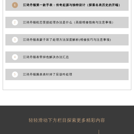
1
江诗丹顿第一款手表：传奇起源与独特设计（探索名表历史的开端）
甘肃省酒泉市肃州区西大街江诗丹顿售后服务中心（需提前预约）
甘肃省临夏市城南街道团结路江诗丹顿售后服务中心（需提前预约）
2
江诗丹顿机芯受损处理办法是什么（高级维修指南与注意事项）
甘肃省陇南市武都区人民路江诗丹顿售后服务中心（需提前预约）
甘肃省平凉市崆峒区西大街江诗丹顿售后服务中心（需提前预约）
甘肃省庆阳市西峰区南大街江诗丹顿售后服务中心（需提前预约）
3
江诗丹顿表蒙子坏了处理方法深度解析(维修技巧与注意事项)
甘肃省天水市秦州区民主路江诗丹顿售后服务中心（需提前预约）
甘肃省武威市凉州区迎宾路江诗丹顿售后服务中心（需提前预约）
4
江诗丹顿表带掉色解决办法汇总
甘肃省张掖市甘州区民乐北路江诗丹顿售后服务中心（需提前预约）
宁夏回族自治区固原市原州区文化街江诗丹顿售后服务中心（需提前预约）
5
江诗丹顿腕表表针掉了应该咋处理
宁夏回族自治区石嘴山市大武口区贺兰山路江诗丹顿售后服务中心（需提前预约）
宁夏回族自治区吴忠市利通区开元大道江诗丹顿售后服务中心（需提前预约）
宁夏回族自治区银川市兴庆区新华东路97号新百中心C馆一层C1-18号商铺江诗丹顿售后服务中心（需提前预约）
宁夏回族自治区中卫市沙坡头区鼓楼东街江诗丹顿售后服务中心（需提前预约）
青海省果洛藏族自治州玛沁县团结路江诗丹顿售后服务中心（需提前预约）
轻轻滑动下方栏目探索更多精彩内容
青海省海北藏族自治州海晏县将军路江诗丹顿售后服务中心（需提前预约）
青海省海东市乐都区滨河路江诗丹顿售后服务中心（需提前预约）