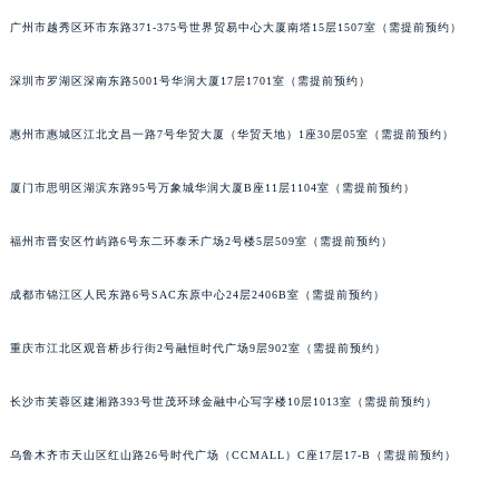
吉林省松原市宁江区五环大街江诗丹顿售后服务中心（需提前预约）
广州市越秀区环市东路371-375号世界贸易中心大厦南塔15层1507室（需提前预约）
吉林省通化市东昌区环通乡江南大街江诗丹顿售后服务中心（需提前预约）
深圳市罗湖区深南东路5001号华润大厦17层1701室（需提前预约）
吉林省延边市延吉市解放路江诗丹顿售后服务中心（需提前预约）
辽宁省鞍山市铁东区站前街江诗丹顿售后服务中心（需提前预约）
惠州市惠城区江北文昌一路7号华贸大厦（华贸天地）1座30层05室（需提前预约）
辽宁省本溪市平山区胜利路江诗丹顿售后服务中心（需提前预约）
辽宁省朝阳市双塔区新华路江诗丹顿售后服务中心（需提前预约）
厦门市思明区湖滨东路95号万象城华润大厦B座11层1104室（需提前预约）
辽宁省丹东市振兴区七经街江诗丹顿售后服务中心（需提前预约）
辽宁省抚顺市新抚区东一路江诗丹顿售后服务中心（需提前预约）
福州市晋安区竹屿路6号东二环泰禾广场2号楼5层509室（需提前预约）
辽宁省阜新市海州区解放大街江诗丹顿售后服务中心（需提前预约）
成都市锦江区人民东路6号SAC东原中心24层2406B室（需提前预约）
辽宁省葫芦岛市连山区中央路江诗丹顿售后服务中心（需提前预约）
辽宁省锦州市古塔区中央大街江诗丹顿售后服务中心（需提前预约）
重庆市江北区观音桥步行街2号融恒时代广场9层902室（需提前预约）
辽宁省辽阳市白塔区新运大街江诗丹顿售后服务中心（需提前预约）
辽宁省盘锦市兴隆台区石油大街江诗丹顿售后服务中心（需提前预约）
长沙市芙蓉区建湘路393号世茂环球金融中心写字楼10层1013室（需提前预约）
辽宁省铁岭市银州区南马路江诗丹顿售后服务中心（需提前预约）
乌鲁木齐市天山区红山路26号时代广场（CCMALL）C座17层17-B（需提前预约）
辽宁省营口市站前区市府路与渤海大街交叉口江诗丹顿售后服务中心（需提前预约）
辽宁省沈阳市沈河区中街路137号亨得利名表维修授权店1楼江诗丹顿售后服务中心（需提前预约）