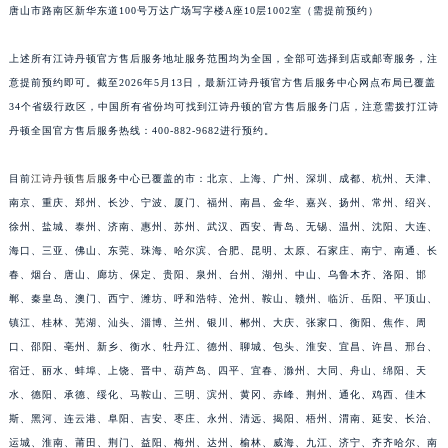
唐山市路南区新华东道100号万达广场写字楼A座10层1002室（需提前预约）
安徽省淮南市田家庵区国庆中路江诗丹顿售后服务中心（需提前预约）
安徽省黄山市屯溪区黄山西路江诗丹顿售后服务中心（需提前预约）
上述所有江诗丹顿官方售后服务地址服务范围均为全国，全部可选择到店或邮寄服务，注
安徽省六安市金安区解放中路江诗丹顿售后服务中心（需提前预约）
意提前预约即可。截至2026年5月13日，最新江诗丹顿官方售后服务中心网点布局已覆盖
安徽省马鞍山市雨山区湖南西路江诗丹顿售后服务中心（需提前预约）
34个省级行政区，中国所有省份均可找到江诗丹顿的官方售后服务门店，注意需拨打江诗
安徽省宿州市埇桥区人民中路江诗丹顿售后服务中心（需提前预约）
丹顿全国官方售后服务热线：400-882-9682进行预约。
安徽省铜陵市铜官区石城大道江诗丹顿售后服务中心（需提前预约）
目前
江诗丹顿售后
服务中心已覆盖的市：北京、上海、广州、深圳、成都、杭州、天津、
安徽省芜湖市镜湖区中山路步行街江诗丹顿售后服务中心（需提前预约）
南京、重庆、郑州、长沙、宁波、厦门、福州、南昌、金华、嘉兴、扬州、常州、绍兴、
安徽省宣城市宣州区叠嶂西路江诗丹顿售后服务中心（需提前预约）
徐州、盐城、泰州、济南、惠州、苏州、武汉、西安、青岛、无锡、温州、沈阳、大连、
福建省龙岩市新罗区九一南路江诗丹顿售后服务中心（需提前预约）
海口、三亚、佛山、东莞、珠海、哈尔滨、合肥、昆明、太原、石家庄、南宁、南通、长
福建省南平市建阳区人民西路江诗丹顿售后服务中心（需提前预约）
春、烟台、唐山、廊坊、保定、贵阳、泉州、台州、湖州、中山、乌鲁木齐、洛阳、邯
福建省宁德市蕉城区天湖东路江诗丹顿售后服务中心（需提前预约）
郸、秦皇岛、澳门、西宁、潍坊、呼和浩特、沧州、鞍山、赣州、临沂、岳阳、平顶山、
镇江、桂林、芜湖、汕头、淄博、兰州、银川、郴州、大庆、张家口、衡阳、焦作、周
福建省莆田市城厢区霞林街道荔华东大道江诗丹顿售后服务中心（需提前预约）
口、邵阳、亳州、新乡、衡水、牡丹江、德州、聊城、包头、淮安、宜昌、许昌、邢台、
福建省三明市三元区东乾二路江诗丹顿售后服务中心（需提前预约）
宿迁、丽水、蚌埠、上饶、晋中、葫芦岛、四平、宜春、滁州、大同、舟山、绵阳、天
福建省漳州市龙文区步港路江诗丹顿售后服务中心（需提前预约）
水、德阳、承德、绥化、马鞍山、三明、滨州、黄冈、赤峰、荆州、通化、鸡西、佳木
江苏省常州市新北区龙锦路1590号现代传媒中心5号楼10层1008室江诗丹顿售后服务中心（需提前预约）
斯、黑河、连云港、阜阳、吉安、枣庄、永州、清远、揭阳、梧州、渭南、延安、长治、
江苏省淮安市清江浦区淮海北路江诗丹顿售后服务中心（需提前预约）
运城、淮南、莆田、荆门、益阳、梅州、达州、榆林、威海、九江、济宁、齐齐哈尔、南