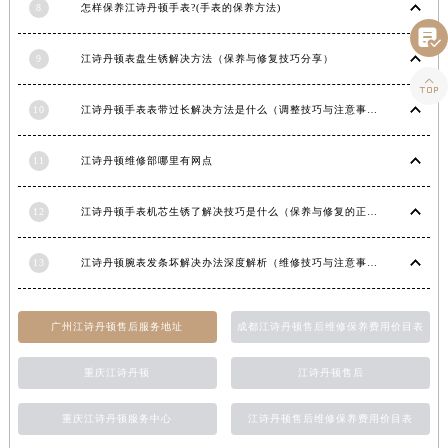
8
怎样保养江诗丹顿手表?(手表的保养方法)
湖南省邵阳市双清区东风路江诗丹顿售后服务中心（需提前预约）

湖南省湘潭市雨湖区莲城大道江诗丹顿售后服务中心（需提前预约）
9
江诗丹顿表盘生锈解决方法（保养与修复技巧分享）
湖南省益阳市赫山区桃花仑路江诗丹顿售后服务中心（需提前预约）

湖南省永州市冷水滩区永州大道与中兴路交叉口江诗丹顿售后服务中心（需提前预约）
10
江诗丹顿手表表带过长解决方法是什么（调整技巧与注意事项）
湖南省岳阳市岳阳楼区东茅岭路江诗丹顿售后服务中心（需提前预约）
湖南省张家界市永定区解放路江诗丹顿售后服务中心（需提前预约）
11
江诗丹顿维修部哪里有网点
湖南省长沙市芙蓉区建湘路393号世茂环球金融中心写字楼10层1013室江诗丹顿售后服务中心（需提前预约）
12
江诗丹顿手表机芯生锈了解决技巧是什么（保养与修复的正确方法）
湖南省株洲市芦淞区建设南路江诗丹顿售后服务中心（需提前预约）
甘肃省白银市白银区北京路江诗丹顿售后服务中心（需提前预约）
13
江诗丹顿腕表发条坏解决办法深度解析（维修技巧与注意事项）
甘肃省定西市安定区解放路江诗丹顿售后服务中心（需提前预约）
甘肃省敦煌市沙州镇阳关中路江诗丹顿售后服务中心（需提前预约）
广州江诗丹顿售后服务地址
成都江诗丹顿售后维修保养费用价目表
甘肃省合作市人民街江诗丹顿售后服务中心（需提前预约）
甘肃省嘉峪关市雄关区新华中路江诗丹顿售后服务中心（需提前预约）
重庆江诗丹顿
江诗丹顿售后
甘肃省金昌市金川区北京路江诗丹顿售后服务中心（需提前预约）
甘肃省酒泉市肃州区西大街江诗丹顿售后服务中心（需提前预约）
重庆江诗丹顿服务中心
江诗丹顿售后维修保养费用价目表
甘肃省临夏市城南街道团结路江诗丹顿售后服务中心（需提前预约）