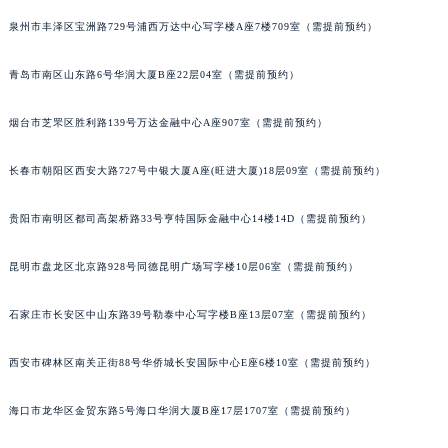
山西省临汾市尧都区解放路江诗丹顿售后服务中心（需提前预约）
泉州市丰泽区宝洲路729号浦西万达中心写字楼A座7楼709室（需提前预约）
山西省吕梁市离石区永宁中路与建设街交叉口江诗丹顿售后服务中心（需提前预约）
山西省朔州市朔城区怡西路与鄯阳西街交汇处江诗丹顿售后服务中心（需提前预约）
青岛市南区山东路6号华润大厦B座22层04室（需提前预约）
山西省忻州市忻府区和平东街与七一南路交叉口江诗丹顿售后服务中心（需提前预约）
烟台市芝罘区胜利路139号万达金融中心A座907室（需提前预约）
山西省阳泉市郊区平阳东街与新城大道交叉口江诗丹顿售后服务中心（需提前预约）
山西省运城市盐湖区河东街江诗丹顿售后服务中心（需提前预约）
长春市朝阳区西安大路727号中银大厦A座(旺进大厦)18层09室（需提前预约）
山西省长治市潞州区英雄中路江诗丹顿售后服务中心（需提前预约）
山西省太原市迎泽区迎泽街道解放路15号亨得利名表维修授权店3楼江诗丹顿售后服务中心（需提前预约）
贵阳市南明区都司高架桥路33号亨特国际金融中心14楼14D（需提前预约）
天津市和平区赤峰道136号天津国际金融中心26层2603室江诗丹顿售后服务中心（需提前预约）
昆明市盘龙区北京路928号同德昆明广场写字楼10层06室（需提前预约）
安徽省安庆市迎江区人民路江诗丹顿售后服务中心（需提前预约）
安徽省蚌埠市蚌山区淮河路江诗丹顿售后服务中心（需提前预约）
石家庄市长安区中山东路39号勒泰中心写字楼B座13层07室（需提前预约）
安徽省亳州市谯城区魏武大道江诗丹顿售后服务中心（需提前预约）
安徽省池州市贵池区长江路江诗丹顿售后服务中心（需提前预约）
西安市碑林区南关正街88号华侨城长安国际中心E座6楼10室（需提前预约）
安徽省滁州市琅琊区南谯北路江诗丹顿售后服务中心（需提前预约）
安徽省阜阳市颍州区颍州北路江诗丹顿售后服务中心（需提前预约）
海口市龙华区金贸东路5号海口华润大厦B座17层1707室（需提前预约）
安徽省淮北市相山区淮海路江诗丹顿售后服务中心（需提前预约）