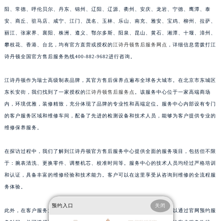
江苏省连云港市海州区通灌北路江诗丹顿售后服务中心（需提前预约）
阳、常德、呼伦贝尔、丹东、锦州、辽阳、辽源、衢州、安庆、龙岩、宁德、鹰潭、泰
安、商丘、驻马店、咸宁、江门、茂名、玉林、乐山、南充、雅安、宝鸡、柳州、拉萨、
江苏省南京市秦淮区中山南路1号南京中心22层22-C1-C3室江诗丹顿售后服务中心（需提前预约）
丽江、张家界、襄阳、株洲、遵义、鄂尔多斯、阳泉、昆山、黄石、湘潭、十堰、漳州、
江苏省宿迁市宿城区西湖路江诗丹顿售后服务中心（需提前预约）
攀枝花、香港、台北，均有官方直营或授权的
江诗丹顿售后服务网点
，详细信息需拨打江
江苏省泰州市海陵区永定东路399号置地商务中心东塔（华润万象城）17层1706室江诗丹顿售后服务中心（需提前预约）
诗丹顿全国官方售后服务热线400-882-9682进行咨询。
江苏省徐州市鼓楼区淮海东路29号苏宁广场IFC国际金融中心35层3508室江诗丹顿售后服务中心（需提前预约）
江苏省盐城市盐都区世纪大道5号盐城金融城写字楼1号楼16层1604室江诗丹顿售后服务中心（需提前预约）
江诗丹顿作为瑞士高级制表品牌，其官方售后保养点遍布全球各大城市。在北京市东城区
江苏省扬州市邗江区国展路29号星耀天地写字楼1号楼18层1803室江诗丹顿售后服务中心（需提前预约）
东长安街，我们找到了一家授权的
江诗丹顿售后服务点
。该服务中心位于一家高端商场
内，环境优雅，装修精致，充分体现了品牌的专业性和高端定位。服务中心内部设有专门
江苏省镇江市京口区中山东路江诗丹顿售后服务中心（需提前预约）
的客户服务区域和维修车间，配备了先进的检测设备和技术人员，能够为客户提供专业的
江西省抚州市临川区赣东大道江诗丹顿售后服务中心（需提前预约）
维修保养服务。
江西省赣州市章贡区文清路江诗丹顿售后服务中心（需提前预约）
江西省吉安市吉州区井冈山大道江诗丹顿售后服务中心（需提前预约）
在探访过程中，我们了解到江诗丹顿官方售后服务中心提供全面的服务项目，包括但不限
江西省景德镇市珠山区珠山中路江诗丹顿售后服务中心（需提前预约）
于：腕表清洗、更换零件、调整机芯、校准时间等。服务中心的技术人员均经过严格培训
江西省九江市浔阳区浔阳路江诗丹顿售后服务中心（需提前预约）
和认证，具备丰富的维修经验和技术能力。客户可以在这里享受从咨询到维修的全流程服
务体验。
江西省南昌市红谷滩新区红谷中大道998号绿地双子塔（中央广场）A1座办公楼14层1407室江诗丹顿售后服务中心（需提前预约）
江西省萍乡市安源区萍安北大道与康庄路交叉口江诗丹顿售后服务中心（需提前预约）
预约入口
关闭
此外，在客户服务方面，服务中心还提供多种便捷的服务方式。客户可以通过官网预约服
江西省上饶市信州区滨江西路江诗丹顿售后服务中心（需提前预约）