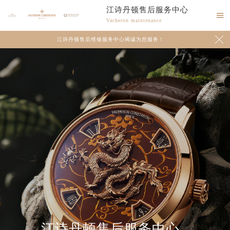
江诗丹顿售后服务中心

Vacheron maintenance

江诗丹顿售后维修服务中心竭诚为您服务！
江诗丹顿售后服务中心