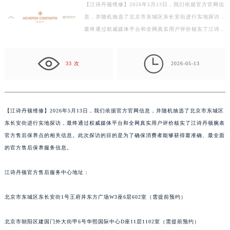
【江诗丹顿维修】2026年5月13日，我们依据官方官网信
杭州市上城区钱江路1366号华润大厦写字楼A座5层503-5室（需提前预约）
息，并随机抽选了北京市东城区东长安街进行实地探访，
金华市金东区东市南街777号金华万达广场写字楼4号楼22层2209室（需提前预约）
最终通过权威媒体平台和全网真实用户评价核实了江诗丹
绍兴市越城区胜利东路379号世茂天际中心写字楼8层805室（需提前预约）
顿腕表官方售后保养点的相关信息。此次探访的目的是
嘉兴市南湖区广益路705号嘉兴世界贸易中心写字楼A座13层1304室（需提前预约）
为…

33 次
2026-05-13
南昌市红谷滩新区红谷中大道998号绿地双子塔（中央广场）A1座办公楼14层07室（需提前预约）
济南市历下区经十路11111号华润中心写字楼（万象城）15层1508室（需提前预约）
广州市天河区天河路230号万菱汇国际中心写字楼A塔7层704室（需提前预约）
广州市越秀区环市东路371-375号世界贸易中心大厦南塔写字楼15层07室（需提前预约）
【
江诗丹顿维修】2026年5月13日，我们依据官方官网信息，并随机抽选了北京市东城区
东长安街进行实地探访，最终通过权威媒体平台和全网真实用户评价核实了江诗丹顿腕表
深圳市罗湖区深南东路5001号华润大厦写字楼17层1701室（需提前预约）
官方售后保养点的相关信息。此次探访的目的是为了确保消费者能够获得最准确、最全面
惠州市惠城区江北文昌一路7号华贸大厦写字楼1座30层05室（需提前预约）
的官方售后保养服务信息。
厦门市思明区湖滨东路95号华润大厦写字楼B座11层1104室（需提前预约）
福州市鼓楼区五四路128-1号恒力城写字楼15层03室（需提前预约）
江诗丹顿官方售后服务中心地址：
成都市锦江区人民东路6号SAC东原中心写字楼24层2406B室（需提前预约）
重庆市江北区观音桥步行街2号融恒时代广场写字楼9层902室（需提前预约）
北京市东城区东长安街1号王府井东方广场W3座6层602室（需提前预约）
长沙市芙蓉区定王台街道建湘路393号世茂环球金融中心写字楼（芙蓉广场）10层13室（需提前预约）
北京市朝阳区建国门外大街甲6号华熙国际中心D座11层1102室（需提前预约）
郑州市二七区铭功路10号华润大厦写字楼29层2905室（需提前预约）