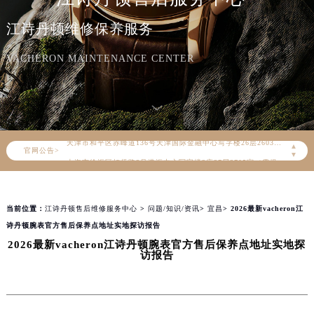
2026年8月江诗丹顿中国区售后服务网络优化升级公告
江诗丹顿维修保养服务
2026年8月江诗丹顿全国官方售后客户服务热线：400-882-9682
江诗丹顿官方全国统一服务热线400-882-9682，服务覆盖中国大陆、香港、澳门、台湾全部区域（非大陆需加拨“+86”）
VACHERON MAINTENANCE CENTER
2026年8月江诗丹顿售后服务中心最新网点地址：
北京市朝阳区建国门外大街甲6号华熙国际中心写字楼D座11层1102室（北京总部）（需提前预约）
北京市东城区东长安街1号东方广场写字楼W3座6层602室（需提前预约）
天津市和平区赤峰道136号天津国际金融中心写字楼26层2603室（需提前预约）
▲
官网公告>
上海市徐汇区虹桥路3号港汇中心写字楼2座37层3705室（需提前预约）
▼
上海市黄浦区南京东路299号宏伊国际广场写字楼8层806室（需提前预约）
南京市秦淮区中山南路1号（新街口）南京中心写字楼22层C1-1室（需提前预约）
当前位置：
江诗丹顿售后维修服务中心
>
问题/知识/资讯
>
宜昌
> 2026最新vacheron江
常州市新北区龙锦路1590号现代传媒中心写字楼5号楼10层1008室（需提前预约）
诗丹顿腕表官方售后保养点地址实地探访报告
徐州市鼓楼区淮海东路29号苏宁广场IFC国际金融中心写字楼35层3508室（需提前预约）
2026最新vacheron江诗丹顿腕表官方售后保养点地址实地探
扬州市邗江区国展路29号星耀天地写字楼1号楼18层1803室（需提前预约）
访报告
盐城市盐都区世纪大道5号盐城金融城写字楼1号楼16层1604室（需提前预约）
泰州市海陵区永定东路399号置地商务中心东塔写字楼（华润万象城）17层1706室（需提前预约）
宁波市江北区大闸南路500号来福士广场办公楼20层2009室（需提前预约）