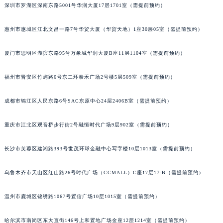
深圳市罗湖区深南东路5001号华润大厦17层1701室（需提前预约）
吉林省延边市延吉市解放路江诗丹顿售后服务中心（需提前预约）
辽宁省鞍山市铁东区站前街江诗丹顿售后服务中心（需提前预约）
惠州市惠城区江北文昌一路7号华贸大厦（华贸天地）1座30层05室（需提前预约）
辽宁省本溪市平山区胜利路江诗丹顿售后服务中心（需提前预约）
辽宁省朝阳市双塔区新华路江诗丹顿售后服务中心（需提前预约）
厦门市思明区湖滨东路95号万象城华润大厦B座11层1104室（需提前预约）
辽宁省丹东市振兴区七经街江诗丹顿售后服务中心（需提前预约）
福州市晋安区竹屿路6号东二环泰禾广场2号楼5层509室（需提前预约）
辽宁省抚顺市新抚区东一路江诗丹顿售后服务中心（需提前预约）
辽宁省阜新市海州区解放大街江诗丹顿售后服务中心（需提前预约）
成都市锦江区人民东路6号SAC东原中心24层2406B室（需提前预约）
辽宁省葫芦岛市连山区中央路江诗丹顿售后服务中心（需提前预约）
辽宁省锦州市古塔区中央大街江诗丹顿售后服务中心（需提前预约）
重庆市江北区观音桥步行街2号融恒时代广场9层902室（需提前预约）
辽宁省辽阳市白塔区新运大街江诗丹顿售后服务中心（需提前预约）
辽宁省盘锦市兴隆台区石油大街江诗丹顿售后服务中心（需提前预约）
长沙市芙蓉区建湘路393号世茂环球金融中心写字楼10层1013室（需提前预约）
辽宁省铁岭市银州区南马路江诗丹顿售后服务中心（需提前预约）
乌鲁木齐市天山区红山路26号时代广场（CCMALL）C座17层17-B（需提前预约）
辽宁省营口市站前区市府路与渤海大街交叉口江诗丹顿售后服务中心（需提前预约）
辽宁省沈阳市沈河区中街路137号亨得利名表维修授权店1楼江诗丹顿售后服务中心（需提前预约）
温州市鹿城区锦绣路1067号置信广场10层1015室（需提前预约）
辽宁省沈阳市沈河区中街路83号亨得利名表维修授权店1楼江诗丹顿售后服务中心（需提前预约）
北京市朝阳区建国门外大街甲6号华熙国际中心D座11层1102室江诗丹顿售后服务中心（北京总部）（需提前预约）
哈尔滨市南岗区东大直街146号上和置地广场金座12层1214室（需提前预约）