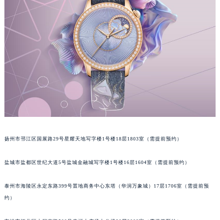
青岛市南区山东路6号华润大厦B座22层04室（需提前预约）
烟台市芝罘区胜利路139号万达金融中心A座907室（需提前预约）
长春市朝阳区西安大路727号中银大厦A座(旺进大厦)18层09室（需提前预约）
贵阳市南明区都司高架桥路33号亨特国际金融中心14楼14D（需提前预约）
昆明市盘龙区北京路928号同德昆明广场写字楼10层06室（需提前预约）
石家庄市长安区中山东路39号勒泰中心写字楼B座13层07室（需提前预约）
西安市碑林区南关正街88号华侨城长安国际中心E座6楼10室（需提前预约）
海口市龙华区金贸东路5号海口华润大厦B座17层1707室（需提前预约）
唐山市路南区新华东道100号万达广场写字楼A座10层1002室（需提前预约）
台州市椒江区东海大道1800号腾达中心东1幢20楼2002室（需提前预约）
扬州市邗江区国展路29号星耀天地写字楼1号楼18层1803室（需提前预约）
内蒙古自治区呼和浩特市玉泉区大学西街70号华润万象城写字楼（鄂尔多斯大厦）23层2326室（需提前预约）
甘肃省兰州市七里河区西津西路16号兰州中心写字楼21层2102室（需提前预约）
盐城市盐都区世纪大道5号盐城金融城写字楼1号楼16层1604室（需提前预约）
重庆市解放碑渝中区民权路28号英利国际金融中心写字楼20层01室（需提前预约）
泰州市海陵区永定东路399号置地商务中心东塔（华润万象城）17层1706室（需提前预
黑龙江省大庆市萨尔图区会战大街江诗丹顿售后服务中心（需提前预约）
约）
黑龙江省鹤岗市向阳区红军路江诗丹顿售后服务中心（需提前预约）
黑龙江省黑河市爱辉区中央街江诗丹顿售后服务中心（需提前预约）