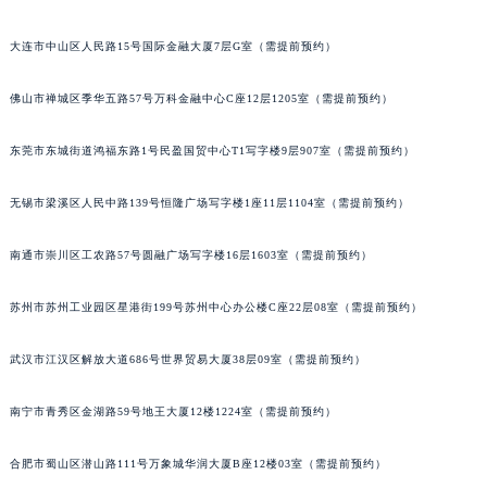
北京市东城区东长安街1号王府井东方广场W3座6层602室江诗丹顿售后服务中心（需提前预约）
大连市中山区人民路15号国际金融大厦7层G室（需提前预约）
河北省保定市竞秀区朝阳北大街北国先天下江诗丹顿售后服务中心（需提前预约）
内蒙古自治区阿拉善盟市左旗土尔扈特大街江诗丹顿售后服务中心（需提前预约）
佛山市禅城区季华五路57号万科金融中心C座12层1205室（需提前预约）
内蒙古自治区巴彦淖尔市临河区新华街江诗丹顿售后服务中心（需提前预约）
内蒙古自治区包头市青山区幸福路甲3号王府井百货名表维修江诗丹顿售后服务中心（需提前预约）
东莞市东城街道鸿福东路1号民盈国贸中心T1写字楼9层907室（需提前预约）
内蒙古自治区赤峰市红山区哈达街江诗丹顿售后服务中心（需提前预约）
内蒙古自治区鄂尔多斯市东胜区伊金霍洛街江诗丹顿售后服务中心（需提前预约）
无锡市梁溪区人民中路139号恒隆广场写字楼1座11层1104室（需提前预约）
内蒙古自治区呼伦贝尔市海拉尔区中央街江诗丹顿售后服务中心（需提前预约）
南通市崇川区工农路57号圆融广场写字楼16层1603室（需提前预约）
内蒙古自治区通辽市科尔沁区明仁大街江诗丹顿售后服务中心（需提前预约）
内蒙古自治区乌海市海勃湾区人民南路江诗丹顿售后服务中心（需提前预约）
苏州市苏州工业园区星港街199号苏州中心办公楼C座22层08室（需提前预约）
内蒙古自治区乌兰察布市集宁区恩和大街江诗丹顿售后服务中心（需提前预约）
内蒙古自治区锡林郭勒盟市锡林浩特市光明街与额尔敦路交叉口江诗丹顿售后服务中心（需提前预约）
武汉市江汉区解放大道686号世界贸易大厦38层09室（需提前预约）
内蒙古自治区兴安盟市乌兰浩特市兴安大街江诗丹顿售后服务中心（需提前预约）
南宁市青秀区金湖路59号地王大厦12楼1224室（需提前预约）
山西省大同市平城区迎宾街江诗丹顿售后服务中心（需提前预约）
山西省晋城市城区黄华街江诗丹顿售后服务中心（需提前预约）
合肥市蜀山区潜山路111号万象城华润大厦B座12楼03室（需提前预约）
山西省晋中市榆次区顺城街江诗丹顿售后服务中心（需提前预约）