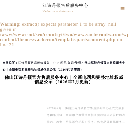
江诗丹顿售后服务中心
2026年8月江诗丹顿全国官方售后客户服务热线：400-882-9682
▲

官网公告>
▼
Vacheron maintenance
江诗丹顿官方全国统一服务热线400-882-9682，服务覆盖中国大陆、香港、澳门、台湾全部区域（非大陆需加拨“+86”）
江诗丹顿售后维修服务中心竭诚为您服务！
2026年8月江诗丹顿售后服务中心最新网点地址：
Warning
: extract() expects parameter 1 to be array, null
given in
北京市朝阳区建国门外大街甲6号华熙国际中心写字楼D座11层1102室（北京总部）（需提前预约）
/www/wwwroot/seo/countryt/two/www.vacheronfw.com/w
北京市东城区东长安街1号东方广场写字楼W3座6层602室（需提前预约）
content/themes/vacheron/template-parts/content.php
on
line
21
天津市和平区赤峰道136号天津国际金融中心写字楼26层2603室（需提前预约）
上海市徐汇区虹桥路3号港汇中心写字楼2座37层3705室（需提前预约）
上海市黄浦区南京东路299号宏伊国际广场写字楼8层806室（需提前预约）
当前位置：
江诗丹顿售后维修服务中心
>
问题/知识/资讯
> 佛山江诗丹顿官方售后服务中
南京市秦淮区中山南路1号（新街口）南京中心写字楼22层C1-1室（需提前预约）
心｜全新电话和完整地址权威信息公示（2026年7月更新）
佛山江诗丹顿官方售后服务中心｜全新电话和完整地址权威
常州市新北区龙锦路1590号现代传媒中心写字楼5号楼10层1008室（需提前预约）
信息公示（2026年7月更新）
徐州市鼓楼区淮海东路29号苏宁广场IFC国际金融中心写字楼35层3508室（需提前预约）
扬州市邗江区国展路29号星耀天地写字楼1号楼18层1803室（需提前预约）
盐城市盐都区世纪大道5号盐城金融城写字楼1号楼16层1604室（需提前预约）
2026年7月，佛山江诗丹顿官方售后服务中心正式完成服
泰州市海陵区永定东路399号置地商务中心东塔写字楼（华润万象城）17层1706室（需提前预约）
务网络升级，全国用户可通过全新直营联络渠道获取腕表
宁波市江北区大闸南路500号来福士广场办公楼20层2009室（需提前预约）
保养、检测、维修等合规客户服务。作为品牌直属服务本
杭州市上城区钱江路1366号华润大厦写字楼A座5层503-5室（需提前预约）