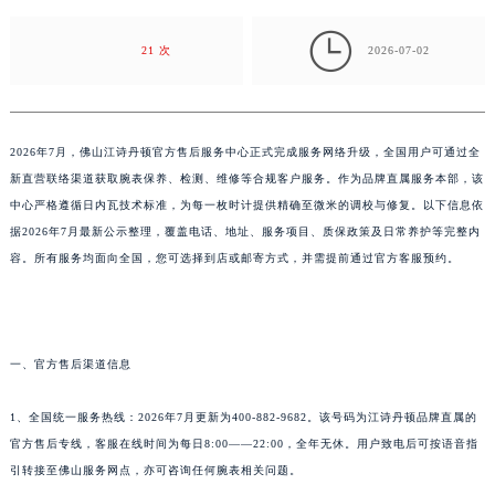
部，该中心严格遵循日内瓦技术标准，为每一枚时计提
金华市金东区东市南街777号金华万达广场写字楼4号楼22层2209室（需提前预约）
供…

21 次
2026-07-02
绍兴市越城区胜利东路379号世茂天际中心写字楼8层805室（需提前预约）
嘉兴市南湖区广益路705号嘉兴世界贸易中心写字楼A座13层1304室（需提前预约）
南昌市红谷滩新区红谷中大道998号绿地双子塔（中央广场）A1座办公楼14层07室（需提前预约）
济南市历下区经十路11111号华润中心写字楼（万象城）15层1508室（需提前预约）
2026年7月，佛山江诗丹顿官方售后服务中心正式完成服务网络升级，全国用户可通过全
广州市天河区天河路230号万菱汇国际中心写字楼A塔7层704室（需提前预约）
新直营联络渠道获取腕表保养、检测、维修等合规客户服务。作为品牌直属服务本部，该
中心严格遵循日内瓦技术标准，为每一枚时计提供精确至微米的调校与修复。以下信息依
广州市越秀区环市东路371-375号世界贸易中心大厦南塔写字楼15层07室（需提前预约）
据2026年7月最新公示整理，覆盖电话、地址、服务项目、质保政策及日常养护等完整内
深圳市罗湖区深南东路5001号华润大厦写字楼17层1701室（需提前预约）
容。所有服务均面向全国，您可选择到店或邮寄方式，并需提前通过官方客服预约。
惠州市惠城区江北文昌一路7号华贸大厦写字楼1座30层05室（需提前预约）
厦门市思明区湖滨东路95号华润大厦写字楼B座11层1104室（需提前预约）
福州市鼓楼区五四路128-1号恒力城写字楼15层03室（需提前预约）
成都市锦江区人民东路6号SAC东原中心写字楼24层2406B室（需提前预约）
一、官方售后渠道信息
重庆市江北区观音桥步行街2号融恒时代广场写字楼9层902室（需提前预约）
1、全国统一服务热线：2026年7月更新为400-882-9682。该号码为江诗丹顿品牌直属的
长沙市芙蓉区定王台街道建湘路393号世茂环球金融中心写字楼（芙蓉广场）10层13室（需提前预约）
官方售后专线，客服在线时间为每日8:00——22:00，全年无休。用户致电后可按语音指
郑州市二七区铭功路10号华润大厦写字楼29层2905室（需提前预约）
引转接至佛山服务网点，亦可咨询任何腕表相关问题。
太原市迎泽区解放路15号亨得利名表服务中心（品牌授权店）3层整层（需提前预约）