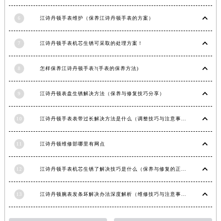
江西省南昌市红谷滩新区红谷中大道998号绿地双子塔（中央广场）A1座办公楼14层1407室江诗丹顿售后服务中心（需提前预约）
6
江诗丹顿手表维护（保养江诗丹顿手表的方案）
江西省萍乡市安源区萍安北大道与康庄路交叉口江诗丹顿售后服务中心（需提前预约）
江西省上饶市信州区滨江西路江诗丹顿售后服务中心（需提前预约）
7
江诗丹顿手表机芯生锈可采取的处理方案！
江西省新余市渝水区北湖西路江诗丹顿售后服务中心（需提前预约）
江西省宜春市袁州区中山中路江诗丹顿售后服务中心（需提前预约）
8
怎样保养江诗丹顿手表?(手表的保养方法)
江西省鹰潭市月湖区胜利东路江诗丹顿售后服务中心（需提前预约）
山东省德州市德城区东风中路江诗丹顿售后服务中心（需提前预约）
9
江诗丹顿表盘生锈解决方法（保养与修复技巧分享）
山东省东营市东营区济南路江诗丹顿售后服务中心（需提前预约）
10
江诗丹顿手表表带过长解决方法是什么（调整技巧与注意事项）
山东省济南市历下区经十路11111号华润中心写字楼（万象城）15层1508室江诗丹顿售后服务中心（需提前预约）
山东省济宁市任城区太白楼路江诗丹顿售后服务中心（需提前预约）
11
江诗丹顿维修部哪里有网点
山东省莱芜市文化南路8号银座商城名表维修一楼名表维修江诗丹顿售后服务中心（需提前预约）
山东省临沂市兰山区解放路江诗丹顿售后服务中心（需提前预约）
12
江诗丹顿手表机芯生锈了解决技巧是什么（保养与修复的正确方法）
山东省日照市东港区烟台路江诗丹顿售后服务中心（需提前预约）
山东省泰安市泰山区财源街道泰山大街江诗丹顿售后服务中心（需提前预约）
13
江诗丹顿腕表发条坏解决办法深度解析（维修技巧与注意事项）
山东省威海市环翠区新威海路89号振华商厦一楼名表维修江诗丹顿售后服务中心（需提前预约）
山东省潍坊市奎文区东风东街江诗丹顿售后服务中心（需提前预约）