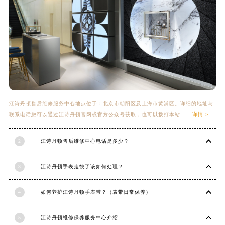
福建省漳州市龙文区步港路江诗丹顿售后服务中心（需提前预约）
江苏省常州市新北区龙锦路1590号现代传媒中心5号楼10层1008室江诗丹顿售后服务中心（需提前预约）
江苏省淮安市清江浦区淮海北路江诗丹顿售后服务中心（需提前预约）
江苏省连云港市海州区通灌北路江诗丹顿售后服务中心（需提前预约）
江苏省南京市秦淮区中山南路1号南京中心22层22-C1-C3室江诗丹顿售后服务中心（需提前预约）
江苏省宿迁市宿城区西湖路江诗丹顿售后服务中心（需提前预约）
江苏省泰州市海陵区永定东路399号置地商务中心东塔（华润万象城）17层1706室江诗丹顿售后服务中心（需提前预约）
江诗丹顿售后维修服务中心地点位于：北京市朝阳区及上海市黄浦区。详细的地址与
江苏省徐州市鼓楼区淮海东路29号苏宁广场IFC国际金融中心35层3508室江诗丹顿售后服务中心（需提前预约）
联系电话您可以通过江诗丹顿官网或官方公众号获取，也可以拨打本站......
详情 >
江苏省盐城市盐都区世纪大道5号盐城金融城写字楼1号楼16层1604室江诗丹顿售后服务中心（需提前预约）
江苏省扬州市邗江区国展路29号星耀天地写字楼1号楼18层1803室江诗丹顿售后服务中心（需提前预约）
2
江诗丹顿售后维修中心电话是多少？
江苏省镇江市京口区中山东路江诗丹顿售后服务中心（需提前预约）
江西省抚州市临川区赣东大道江诗丹顿售后服务中心（需提前预约）
3
江诗丹顿手表走快了该如何处理？
江西省赣州市章贡区文清路江诗丹顿售后服务中心（需提前预约）
江西省吉安市吉州区井冈山大道江诗丹顿售后服务中心（需提前预约）
4
如何养护江诗丹顿手表带？（表带日常保养）
江西省景德镇市珠山区珠山中路江诗丹顿售后服务中心（需提前预约）
5
江诗丹顿维修保养服务中心介绍
江西省九江市浔阳区浔阳路江诗丹顿售后服务中心（需提前预约）