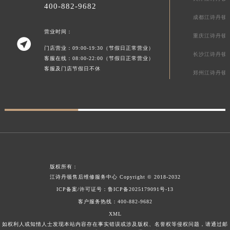
400-882-9682
广东省汕头市龙湖区长平路江诗丹顿售后服务中心（需提前预约）
成都江诗丹顿
广东省汕尾市城区香洲街道园林社区翠园街江诗丹顿售后服务中心（需提前预约）
营业时间：
重庆江诗丹顿
广东省韶关市武江区芙蓉新区与老城中心交汇处江诗丹顿售后服务中心（需提前预约）

门店营业：09:00-19:30（节假日正常营业）
广东省深圳市罗湖区深南东路5001号华润大厦17层1701室江诗丹顿售后服务中心（需提前预约）
长沙江诗丹顿
客服在线：08:00-22:00（节假日正常营业）
广东省阳江市江城区东风一路江诗丹顿售后服务中心（需提前预约）
客服及门店节假日不休
郑州江诗丹顿
广东省云浮市云城区金山路江诗丹顿售后服务中心（需提前预约）
广东省湛江市赤坎区观海北路江诗丹顿售后服务中心（需提前预约）
广东省肇庆市端州区信安大道与砚都大道交汇处江诗丹顿售后服务中心（需提前预约）
广西壮族自治区百色市右江区中山二路江诗丹顿售后服务中心（需提前预约）
广西壮族自治区北海市海城区北京路江诗丹顿售后服务中心（需提前预约）
广西壮族自治区崇左市江州区石景林街道友谊大道与丽川路交汇处江诗丹顿售后服务中心（需提前预约）
版权所有：
广西壮族自治区防城港市港口区金花茶大道江诗丹顿售后服务中心（需提前预约）
江诗丹顿售后维修服务中心
Copyright © 2018-2032
广西壮族自治区贵港市港北区港城街道布山大道与仙衣路交叉口江诗丹顿售后服务中心（需提前预约）
ICP备案/许可证号：
鲁ICP备2025179091号-13
广西壮族自治区桂林市秀峰区红岭路江诗丹顿售后服务中心（需提前预约）
客户服务热线：
400-882-9682
广西壮族自治区河池市金城江区金城江街道朝阳路江诗丹顿售后服务中心（需提前预约）
XML
如权利人或知情人士发现本站内容存在事实错误或涉及版权、名誉权等侵权问题，请通过邮
广西壮族自治区贺州市八步区城东街道灵峰南路江诗丹顿售后服务中心（需提前预约）