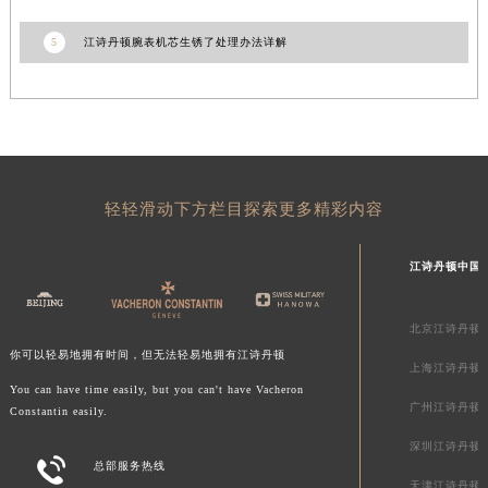
澳门特别行政区花王堂区大三巴商圈江诗丹顿售后服务中心（需提前预约）
5
江诗丹顿腕表机芯生锈了处理办法详解
澳门特别行政区嘉模堂区官也街江诗丹顿售后服务中心（需提前预约）
澳门省路氹城市金光大道江诗丹顿售后服务中心（需提前预约）
澳门特别行政区望德堂区塔石广场江诗丹顿售后服务中心（需提前预约）
福建省福州市鼓楼区五四路128-1号恒力城写字楼15层03室江诗丹顿售后服务中心（需提前预约）
福建省厦门市思明区湖滨东路95号万象城华润大厦B座11层1104室江诗丹顿售后服务中心（需提前预约）
广东省潮州市潮安区新风路与潮汕路交汇处江诗丹顿售后服务中心（需提前预约）
轻轻滑动下方栏目探索更多精彩内容
广东省广州市天河区天河路230号万菱汇国际中心A塔7层704室江诗丹顿售后服务中心（需提前预约）
广东省广州市越秀区环市东路371-375号世界贸易中心大厦南塔15层1507室江诗丹顿售后服务中心（需提前预约）
江诗丹顿中国
广东省河源市源城区越王大道江诗丹顿售后服务中心（需提前预约）
广东省惠州市惠城区江北文昌一路7号华贸大厦1座30层3005室江诗丹顿售后服务中心（需提前预约）
北京江诗丹顿
你可以轻易地拥有时间，但无法轻易地拥有江诗丹顿
广东省江门市蓬江区广场西路江诗丹顿售后服务中心（需提前预约）
上海江诗丹顿
广东省揭阳市榕城进贤门步行街江诗丹顿售后服务中心（需提前预约）
You can have time easily, but you can't have Vacheron
广州江诗丹顿
Constantin easily.
广东省茂名市电白区水东街道迎宾大道江诗丹顿售后服务中心（需提前预约）
深圳江诗丹顿
广东省梅州市梅江区金燕大道江诗丹顿售后服务中心（需提前预约）

总部服务热线
广东省清远市清城区湖西路江诗丹顿售后服务中心（需提前预约）
天津江诗丹顿