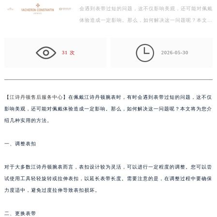
会遇到表带过短的问题，这不仅影响美观，还可能对佩戴
盐城市盐都区世纪大道5号盐城金融城写字楼1号楼16层1604室（需提前预约）
体验造成一定影响。那么，如何解决这一问题呢？本文将
泰州市海陵区永定东路399号置地商务中心东塔写字楼（华润万象城）17层1706室（需提前预约）
为您介绍几种实用的方法。 一、调整表扣 对于大多数…
宁波市江北区大闸南路500号来福士广场办公楼20层2009室（需提前预约）

杭州市上城区钱江路1366号华润大厦写字楼A座5层503-5室（需提前预约）
31 次
2026-05-30
金华市金东区东市南街777号金华万达广场写字楼4号楼22层2209室（需提前预约）
绍兴市越城区胜利东路379号世茂天际中心写字楼8层805室（需提前预约）
嘉兴市南湖区广益路705号嘉兴世界贸易中心写字楼A座13层1304室（需提前预约）
【
江诗丹顿售后服务中心
】在佩戴江诗丹顿腕表时，有时会遇到表带过短的问题，这不仅
南昌市红谷滩新区红谷中大道998号绿地双子塔（中央广场）A1座办公楼14层07室（需提前预约）
影响美观，还可能对佩戴体验造成一定影响。那么，如何解决这一问题呢？本文将为您介
济南市历下区经十路11111号华润中心写字楼（万象城）15层1508室（需提前预约）
绍几种实用的方法。
广州市天河区天河路230号万菱汇国际中心写字楼A塔7层704室（需提前预约）
一、调整表扣
广州市越秀区环市东路371-375号世界贸易中心大厦南塔写字楼15层07室（需提前预约）
深圳市罗湖区深南东路5001号华润大厦写字楼17层1701室（需提前预约）
对于大多数江诗丹顿腕表而言，表扣设计较为灵活，可以进行一定程度的调整。您可以尝
惠州市惠城区江北文昌一路7号华贸大厦写字楼1座30层05室（需提前预约）
试使用工具轻轻旋转或拉伸表扣，以延长表带长度。需要注意的是，在调整过程中要确保
厦门市思明区湖滨东路95号华润大厦写字楼B座11层1104室（需提前预约）
力度适中，避免过度拉伸导致表扣损坏。
福州市鼓楼区五四路128-1号恒力城写字楼15层03室（需提前预约）
成都市锦江区人民东路6号SAC东原中心写字楼24层2406B室（需提前预约）
二、更换表带