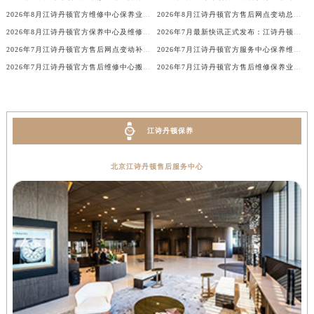
山西省大同市平城区迎宾街江诗丹顿售后服务中心（需提前预约）
2026年8月江诗丹顿官方维修中心保养业务网点最新变动补充确认说明
2026年8月江诗丹顿官方售后网点变动总览最终版（搬迁+新设）
2026年8月江诗丹顿官方保养中心及维修服务点变动对照补充最终表发布
2026年7月最新快讯正式发布：江诗丹顿官方售后维修保养中心迁址新开
山西省晋城市城区黄华街江诗丹顿售后服务中心（需提前预约）
2026年7月江诗丹顿官方售后网点变动补充最终清单（迁址+新开业）
2026年7月江诗丹顿官方服务中心保养维修网点搬迁新增告示文件
山西省晋中市榆次区顺城街江诗丹顿售后服务中心（需提前预约）
2026年7月江诗丹顿官方售后维修中心搬迁及保养点新开补充最终通知确认文件
2026年7月江诗丹顿官方售后维修保养业务网点重新配置补充最终通知原文内容
山西省临汾市尧都区解放路江诗丹顿售后服务中心（需提前预约）
山西省吕梁市离石区永宁中路与建设街交叉口江诗丹顿售后服务中心（需提前预约）
山西省朔州市朔城区怡西路与鄯阳西街交汇处江诗丹顿售后服务中心（需提前预约）
江诗丹顿保养
山西省忻州市忻府区和平东街与七一南路交叉口江诗丹顿售后服务中心（需提前预约）
山西省阳泉市郊区平阳东街与新城大道交叉口江诗丹顿售后服务中心（需提前预约）
北京江诗丹顿售后服务中心
山西省运城市盐湖区河东街江诗丹顿售后服务中心（需提前预约）
山西省长治市潞州区英雄中路江诗丹顿售后服务中心（需提前预约）
山西省太原市迎泽区迎泽街道解放路15号亨得利名表维修授权店3楼江诗丹顿售后服务中心（需提前预约）
天津市和平区赤峰道136号天津国际金融中心26层2603室江诗丹顿售后服务中心（需提前预约）
安徽省安庆市迎江区人民路江诗丹顿售后服务中心（需提前预约）
安徽省蚌埠市蚌山区淮河路江诗丹顿售后服务中心（需提前预约）
安徽省亳州市谯城区魏武大道江诗丹顿售后服务中心（需提前预约）
安徽省池州市贵池区长江路江诗丹顿售后服务中心（需提前预约）