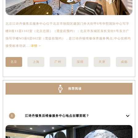
安徽省滁州市琅琊区南谯北路江诗丹顿售后服务中心（需提前预约）
安徽省阜阳市颍州区颍州北路江诗丹顿售后服务中心（需提前预约）
安徽省淮北市相山区淮海路江诗丹顿售后服务中心（需提前预约）
北京江诗丹顿售后服务中心位于北京市朝阳区建国门外大街甲6号华熙国际中心写字
上
楼D座11层1102室（北京总部）（需提前预约） | 北京市东城区东长安街1号东方广
室
安徽省淮南市田家庵区国庆中路江诗丹顿售后服务中心（需提前预约）
场写字楼W3座6层602室（需提前预约），是江诗丹顿维修保养服务网点,中心技师均
提
安徽省黄山市屯溪区黄山西路江诗丹顿售后服务中心（需提前预约）
接受标准培训....
详情 >
安徽省六安市金安区解放中路江诗丹顿售后服务中心（需提前预约）
安徽省马鞍山市雨山区湖南西路江诗丹顿售后服务中心（需提前预约）
北京
上海
广州
深圳
天津
成都
安徽省宿州市埇桥区人民中路江诗丹顿售后服务中心（需提前预约）
安徽省铜陵市铜官区石城大道江诗丹顿售后服务中心（需提前预约）
安徽省芜湖市镜湖区中山路步行街江诗丹顿售后服务中心（需提前预约）
推荐阅读
安徽省宣城市宣州区叠嶂西路江诗丹顿售后服务中心（需提前预约）
福建省龙岩市新罗区九一南路江诗丹顿售后服务中心（需提前预约）
福建省南平市建阳区人民西路江诗丹顿售后服务中心（需提前预约）
1
江诗丹顿售后维修服务中心地点在哪里呢？
福建省宁德市蕉城区天湖东路江诗丹顿售后服务中心（需提前预约）
福建省莆田市城厢区霞林街道荔华东大道江诗丹顿售后服务中心（需提前预约）
福建省三明市三元区东乾二路江诗丹顿售后服务中心（需提前预约）