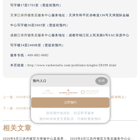
写字楼17层1701室（需提前预约）
辽宁省沈阳市沈河区中街路137号亨得利名表维修授权店1楼江诗丹顿售后服务中心（需提前预约）
辽宁省沈阳市沈河区中街路83号亨得利名表维修授权店1楼江诗丹顿售后服务中心（需提前预约）
天津江诗丹顿售后服务中心
服务地址：天津市和平区赤峰道136号天津国际金融
北京市朝阳区建国门外大街甲6号华熙国际中心D座11层1102室江诗丹顿售后服务中心（北京总部）（需提前预约）
中心写字楼26层2603室（需提前预约）
北京市东城区东长安街1号王府井东方广场W3座6层602室江诗丹顿售后服务中心（需提前预约）
成都江诗丹顿售后服务中心
服务地址：成都市锦江区人民东路6号SAC东原中心
河北省保定市竞秀区朝阳北大街北国先天下江诗丹顿售后服务中心（需提前预约）
写字楼24层2406B室（需提前预约）
内蒙古自治区阿拉善盟市左旗土尔扈特大街江诗丹顿售后服务中心（需提前预约）
服务专线：
400-882-9682
内蒙古自治区巴彦淖尔市临河区新华街江诗丹顿售后服务中心（需提前预约）
本页链接：
http://www.vacheronfw.com/problems/ningbo/28199.html
内蒙古自治区包头市青山区幸福路甲3号王府井百货名表维修江诗丹顿售后服务中心（需提前预约）
内蒙古自治区赤峰市红山区哈达街江诗丹顿售后服务中心（需提前预约）
预约入口
关闭
内蒙古自治区鄂尔多斯市东胜区伊金霍洛街江诗丹顿售后服务中心（需提前预约）
内蒙古自治区呼伦贝尔市海拉尔区中央街江诗丹顿售后服务中心（需提前预约）
上一篇:
2026年6月江诗丹顿官方保养维修中心全面调整方案公布（迁址新增网点）
内蒙古自治区通辽市科尔沁区明仁大街江诗丹顿售后服务中心（需提前预约）
立即预约
下一篇:
2026年6月江诗丹顿官方售后点更新快报：迁址+增设
内蒙古自治区乌海市海勃湾区人民南路江诗丹顿售后服务中心（需提前预约）
提前预约免排队，到店即享服务
预约时间有变无需取消，可随时重新预约
内蒙古自治区乌兰察布市集宁区恩和大街江诗丹顿售后服务中心（需提前预约）
相关文章
内蒙古自治区锡林郭勒盟市锡林浩特市光明街与额尔敦路交叉口江诗丹顿售后服务中心（需提前预约）
内蒙古自治区兴安盟市乌兰浩特市兴安大街江诗丹顿售后服务中心（需提前预约）
2026年8月江诗丹顿官方维修中心及保养服务中心迁移与增设补充全览内容
2026年8月江诗丹顿官方售后服务中心公告（迁址及新设）