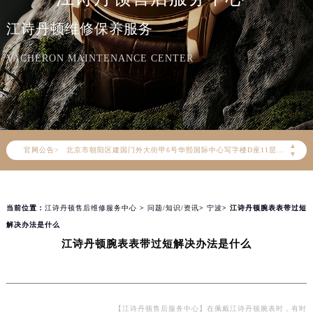
江诗丹顿维修保养服务
VACHERON MAINTENANCE CENTER
2026年8月江诗丹顿中国区售后服务网络优化升级公告
2026年8月江诗丹顿全国官方售后客户服务热线：400-882-9682
江诗丹顿官方全国统一服务热线400-882-9682，服务覆盖中国大陆、香港、澳门、台湾全部区域（非大陆需加拨“+86”）
2026年8月江诗丹顿售后服务中心最新网点地址：
▲
官网公告>
北京市朝阳区建国门外大街甲6号华熙国际中心写字楼D座11层1102室（北京总部）（需提前预约）
▼
北京市东城区东长安街1号东方广场写字楼W3座6层602室（需提前预约）
天津市和平区赤峰道136号天津国际金融中心写字楼26层2603室（需提前预约）
当前位置：
江诗丹顿售后维修服务中心
>
问题/知识/资讯
>
宁波
> 江诗丹顿腕表表带过短
上海市徐汇区虹桥路3号港汇中心写字楼2座37层3705室（需提前预约）
解决办法是什么
上海市黄浦区南京东路299号宏伊国际广场写字楼8层806室（需提前预约）
江诗丹顿腕表表带过短解决办法是什么
南京市秦淮区中山南路1号（新街口）南京中心写字楼22层C1-1室（需提前预约）
常州市新北区龙锦路1590号现代传媒中心写字楼5号楼10层1008室（需提前预约）
徐州市鼓楼区淮海东路29号苏宁广场IFC国际金融中心写字楼35层3508室（需提前预约）
扬州市邗江区国展路29号星耀天地写字楼1号楼18层1803室（需提前预约）
【江诗丹顿售后服务中心】在佩戴江诗丹顿腕表时，有时