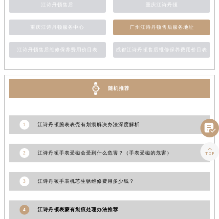
江诗丹顿售后
重庆江诗丹顿
山东省枣庄市滕州市北辛路与善国路交叉口江诗丹顿售后服务中心（需提前预约）
山东省淄博市张店区金晶大道江诗丹顿售后服务中心（需提前预约）
重庆江诗丹顿服务中心
广州江诗丹顿售后服务地址
上海市黄浦区南京东路299号宏伊国际广场写字楼8层806室江诗丹顿售后服务中心（需提前预约）
江诗丹顿售后维修保养费用价目表
成都江诗丹顿售后维修保养费用价目表
上海市徐汇区虹桥路3号港汇中心2座37层3705室江诗丹顿售后服务中心（需提前预约）
浙江省杭州市上城区钱江路1366号华润大厦A座5层503-5室江诗丹顿售后服务中心（需提前预约）
浙江省湖州市吴兴区劳动路江诗丹顿售后服务中心（需提前预约）
随机推荐
浙江省嘉兴市南湖区广益路705号嘉兴世界贸易中心A座13层1304室江诗丹顿售后服务中心（需提前预约）
浙江省金华市金东区东市南街777号金华万达广场4号楼22楼2209室江诗丹顿售后服务中心（需提前预约）
浙江省丽水市莲都区解放街江诗丹顿售后服务中心（需提前预约）
1
江诗丹顿腕表表壳有划痕解决办法深度解析

浙江省宁波市江北区大闸南路500号来福士广场办公楼20层2009室江诗丹顿售后服务中心（需提前预约）
浙江省衢州市柯城区上街江诗丹顿售后服务中心（需提前预约）

2
江诗丹顿手表受磁会受到什么危害？（手表受磁的危害）
浙江省绍兴市越城区胜利东路379号世茂天际中心写字楼8层805室江诗丹顿售后服务中心（需提前预约）
浙江省舟山市定海区解放东路江诗丹顿售后服务中心（需提前预约）
3
江诗丹顿手表机芯生锈维修费用多少钱？
澳门特别行政区大堂区议事亭前地（新马路）江诗丹顿售后服务中心（需提前预约）
澳门特别行政区风顺堂区南湾大马路江诗丹顿售后服务中心（需提前预约）
4
江诗丹顿表蒙有划痕处理办法推荐
澳门特别行政区花地玛堂区关闸广场江诗丹顿售后服务中心（需提前预约）