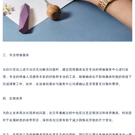
南宁市青秀区金湖路59号地王大厦12楼1224室（需提前预约）
合肥市蜀山区潜山路111号万象城华润大厦B座12楼03室（需提前预约）
泉州市丰泽区宝洲路729号浦西万达中心写字楼A座7楼709室（需提前预约）
青岛市南区山东路6号华润大厦B座22层04室（需提前预约）
烟台市芝罘区胜利路139号万达金融中心A座907室（需提前预约）
长春市朝阳区西安大路727号中银大厦A座(旺进大厦)18层09室（需提前预约）
三、专业维修服务
贵阳市南明区都司高架桥路33号亨特国际金融中心14楼14D（需提前预约）
昆明市盘龙区北京路928号同德昆明广场写字楼10层06室（需提前预约）
当自行尝试上述方法仍无法解决问题时，建议您将腕表送至专业的维修服务中心进行处
石家庄市长安区中山东路39号勒泰中心写字楼B座13层07室（需提前预约）
理。专业的维修人员拥有丰富的经验和专业的工具，能够确保在不影响腕表性能的前提下
西安市碑林区南关正街88号华侨城长安国际中心E座6楼10室（需提前预约）
完成调整工作。此外，在送修前最好与服务中心沟通确认是否需要支付额外费用。
海口市龙华区金贸东路5号海口华润大厦B座17层1707室（需提前预约）
唐山市路南区新华东道100号万达广场写字楼A座10层1002室（需提前预约）
四、定期保养
台州市椒江区东海大道1800号腾达中心东1幢20楼2002室（需提前预约）
为防止未来再次出现类似问题，在日常佩戴过程中也应注意定期清洁和保养腕表。特别是
内蒙古自治区呼和浩特市玉泉区大学西街70号华润万象城写字楼（鄂尔多斯大厦）23层2326室（需提前预约）
对于金属材质的表带而言，保持其光洁度有助于减少因氧化导致的尺寸变化。
甘肃省兰州市七里河区西津西路16号兰州中心写字楼21层2102室（需提前预约）
重庆市解放碑渝中区民权路28号英利国际金融中心写字楼20层01室（需提前预约）
总之，在面对江诗丹顿腕表现有长度不足的问题时，我们可以通过多种途径来解决这一困