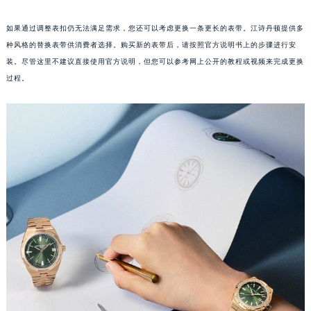
重庆市江北区观音桥步行街2号融恒时代广场写字楼9层902室（需提前预约）
如果通过调整表扣仍无法满足需求，您还可以考虑更换一条更长的表带。江诗丹顿提供多
长沙市芙蓉区定王台街道建湘路393号世茂环球金融中心写字楼（芙蓉广场）10层13室（需提前预约）
种风格的替换表带供消费者选择。购买新的表带后，请按照官方说明书上的步骤进行安
郑州市二七区铭功路10号华润大厦写字楼29层2905室（需提前预约）
装。尽管这里不建议直接使用官方说明，但您可以参考网上公开的教程或视频来完成更换
太原市迎泽区解放路15号亨得利名表服务中心（品牌授权店）3层整层（需提前预约）
过程。
沈阳市沈河区中街路137号亨得利名表服务中心（品牌授权店）1层整层（需提前预约）
沈阳市沈河区中街路83号亨得利名表服务中心（品牌授权店）1层整层（需提前预约）
乌鲁木齐市天山区红山路26号时代广场（CCMALL）C座17层17-B（需提前预约）
温州市鹿城区锦绣路1067号置信广场10层1015室（需提前预约）
哈尔滨市道里区友谊西路600号富力中心T2座写字楼29层03室（需提前预约）
大连市中山区人民路15号国际金融大厦7层G室（需提前预约）
佛山市禅城区季华五路57号万科金融中心C座12层1205室（需提前预约）
东莞市东城街道鸿福东路1号民盈国贸中心T1写字楼9层907室（需提前预约）
无锡市梁溪区人民中路139号恒隆广场写字楼1座11层1104室（需提前预约）
南通市崇川区工农路57号圆融广场写字楼16层1603室（需提前预约）
苏州市苏州工业园区星港街199号苏州中心办公楼C座22层08室（需提前预约）
武汉市江汉区解放大道686号世界贸易大厦38层09室（需提前预约）