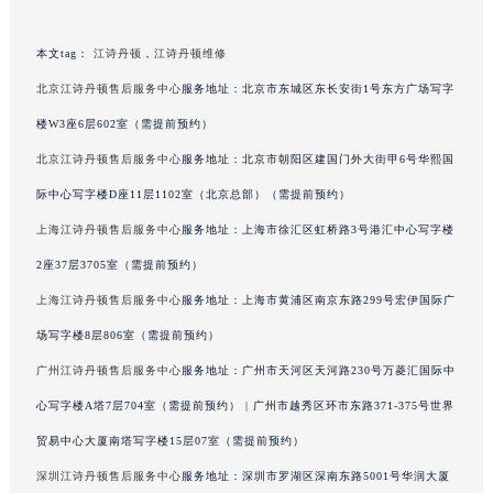
吉林省四平市铁东区紫气大路与南九经街交汇处江诗丹顿售后服务中心（需提前预约）
吉林省松原市宁江区五环大街江诗丹顿售后服务中心（需提前预约）
本文tag：
江诗丹顿
，
江诗丹顿维修
吉林省通化市东昌区环通乡江南大街江诗丹顿售后服务中心（需提前预约）
北京江诗丹顿售后服务中心
服务地址：北京市东城区东长安街1号东方广场写字
吉林省延边市延吉市解放路江诗丹顿售后服务中心（需提前预约）
楼W3座6层602室（需提前预约）
辽宁省鞍山市铁东区站前街江诗丹顿售后服务中心（需提前预约）
北京江诗丹顿售后服务中心
服务地址：北京市朝阳区建国门外大街甲6号华熙国
辽宁省本溪市平山区胜利路江诗丹顿售后服务中心（需提前预约）
际中心写字楼D座11层1102室（北京总部）（需提前预约）
辽宁省朝阳市双塔区新华路江诗丹顿售后服务中心（需提前预约）
上海江诗丹顿售后服务中心
服务地址：上海市徐汇区虹桥路3号港汇中心写字楼
辽宁省丹东市振兴区七经街江诗丹顿售后服务中心（需提前预约）
2座37层3705室（需提前预约）
辽宁省抚顺市新抚区东一路江诗丹顿售后服务中心（需提前预约）
辽宁省阜新市海州区解放大街江诗丹顿售后服务中心（需提前预约）
上海江诗丹顿售后服务中心
服务地址：上海市黄浦区南京东路299号宏伊国际广
辽宁省葫芦岛市连山区中央路江诗丹顿售后服务中心（需提前预约）
场写字楼8层806室（需提前预约）
辽宁省锦州市古塔区中央大街江诗丹顿售后服务中心（需提前预约）
广州江诗丹顿售后服务中心
服务地址：广州市天河区天河路230号万菱汇国际中
辽宁省辽阳市白塔区新运大街江诗丹顿售后服务中心（需提前预约）
心写字楼A塔7层704室（需提前预约） | 广州市越秀区环市东路371-375号世界
辽宁省盘锦市兴隆台区石油大街江诗丹顿售后服务中心（需提前预约）
贸易中心大厦南塔写字楼15层07室（需提前预约）
辽宁省铁岭市银州区南马路江诗丹顿售后服务中心（需提前预约）
深圳江诗丹顿售后服务中心
服务地址：深圳市罗湖区深南东路5001号华润大厦
辽宁省营口市站前区市府路与渤海大街交叉口江诗丹顿售后服务中心（需提前预约）