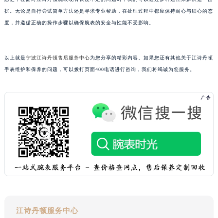
黑龙江省大庆市萨尔图区会战大街江诗丹顿售后服务中心（需提前预约）
扰。无论是自行尝试简单方法还是寻求专业帮助，在处理过程中都应保持耐心与细心的态
黑龙江省鹤岗市向阳区红军路江诗丹顿售后服务中心（需提前预约）
度，并遵循正确的操作步骤以确保腕表的安全与性能不受影响。
黑龙江省黑河市爱辉区中央街江诗丹顿售后服务中心（需提前预约）
黑龙江省鸡西市鸡冠区红军路江诗丹顿售后服务中心（需提前预约）
以上就是
宁波江诗丹顿售后服务中心
为您分享的精彩内容。如果您还有其他关于江诗丹顿
黑龙江省佳木斯市向阳区长安路江诗丹顿售后服务中心（需提前预约）
手表维护和保养的问题，可以拨打页面400电话进行咨询，我们将竭诚为您服务。
黑龙江省牡丹江市东安区太平路江诗丹顿售后服务中心（需提前预约）
黑龙江省七台河市桃山区大同街江诗丹顿售后服务中心（需提前预约）
黑龙江省齐齐哈尔市龙沙区龙华路江诗丹顿售后服务中心（需提前预约）
黑龙江省双鸭山市尖山区新兴大街江诗丹顿售后服务中心（需提前预约）
黑龙江省绥化市北林区新华街与康庄路交叉口江诗丹顿售后服务中心（需提前预约）
黑龙江省伊春市伊美区通河路江诗丹顿售后服务中心（需提前预约）
吉林省白城市洮北区明仁南街江诗丹顿售后服务中心（需提前预约）
吉林省白山市浑江区浑江大街江诗丹顿售后服务中心（需提前预约）
吉林省吉林市船营区河南街江诗丹顿售后服务中心（需提前预约）
吉林省辽源市龙山区人民大街江诗丹顿售后服务中心（需提前预约）
江诗丹顿服务中心
吉林省梅河口市新华街道梅河大街江诗丹顿售后服务中心（需提前预约）