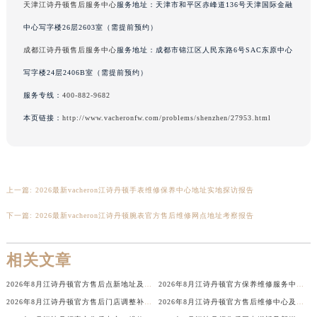
天津江诗丹顿售后服务中心
服务地址：天津市和平区赤峰道136号天津国际金融
广东省汕头市龙湖区长平路江诗丹顿售后服务中心（需提前预约）
中心写字楼26层2603室（需提前预约）
广东省汕尾市城区香洲街道园林社区翠园街江诗丹顿售后服务中心（需提前预约）
成都江诗丹顿售后服务中心
服务地址：成都市锦江区人民东路6号SAC东原中心
广东省韶关市武江区芙蓉新区与老城中心交汇处江诗丹顿售后服务中心（需提前预约）
写字楼24层2406B室（需提前预约）
广东省深圳市罗湖区深南东路5001号华润大厦17层1701室江诗丹顿售后服务中心（需提前预约）
广东省阳江市江城区东风一路江诗丹顿售后服务中心（需提前预约）
服务专线：
400-882-9682
广东省云浮市云城区金山路江诗丹顿售后服务中心（需提前预约）
本页链接：
http://www.vacheronfw.com/problems/shenzhen/27953.html
广东省湛江市赤坎区观海北路江诗丹顿售后服务中心（需提前预约）
广东省肇庆市端州区信安大道与砚都大道交汇处江诗丹顿售后服务中心（需提前预约）
广西壮族自治区百色市右江区中山二路江诗丹顿售后服务中心（需提前预约）
上一篇:
2026最新vacheron江诗丹顿手表维修保养中心地址实地探访报告
广西壮族自治区北海市海城区北京路江诗丹顿售后服务中心（需提前预约）
广西壮族自治区崇左市江州区石景林街道友谊大道与丽川路交汇处江诗丹顿售后服务中心（需提前预约）
下一篇:
2026最新vacheron江诗丹顿腕表官方售后维修网点地址考察报告
广西壮族自治区防城港市港口区金花茶大道江诗丹顿售后服务中心（需提前预约）
广西壮族自治区贵港市港北区港城街道布山大道与仙衣路交叉口江诗丹顿售后服务中心（需提前预约）
相关文章
广西壮族自治区桂林市秀峰区红岭路江诗丹顿售后服务中心（需提前预约）
2026年8月江诗丹顿官方售后点新地址及新网点启用通告
2026年8月江诗丹顿官方保养维修服务中心搬迁与增设网点补充通知
广西壮族自治区河池市金城江区金城江街道朝阳路江诗丹顿售后服务中心（需提前预约）
2026年8月江诗丹顿官方售后门店调整补充最终说明（搬迁及新开）
2026年8月江诗丹顿官方售后维修中心及保养点迁址新设补充一览表文件
广西壮族自治区贺州市八步区城东街道灵峰南路江诗丹顿售后服务中心（需提前预约）