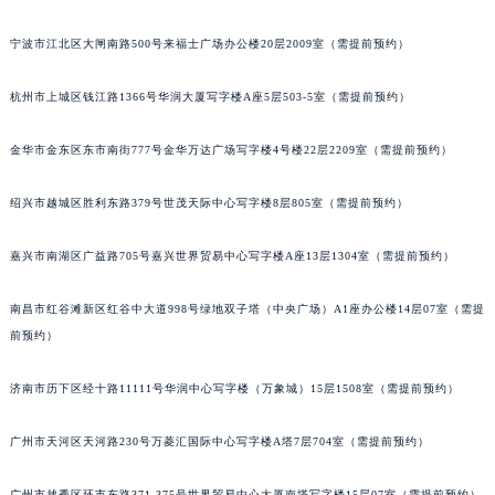
南宁市青秀区金湖路59号地王大厦12楼1224室（需提前预约）
宁波市江北区大闸南路500号来福士广场办公楼20层2009室（需提前预约）
合肥市蜀山区潜山路111号万象城华润大厦B座12楼03室（需提前预约）
泉州市丰泽区宝洲路729号浦西万达中心写字楼A座7楼709室（需提前预约）
杭州市上城区钱江路1366号华润大厦写字楼A座5层503-5室（需提前预约）
青岛市南区山东路6号华润大厦B座22层04室（需提前预约）
烟台市芝罘区胜利路139号万达金融中心A座907室（需提前预约）
金华市金东区东市南街777号金华万达广场写字楼4号楼22层2209室（需提前预约）
长春市朝阳区西安大路727号中银大厦A座(旺进大厦)18层09室（需提前预约）
绍兴市越城区胜利东路379号世茂天际中心写字楼8层805室（需提前预约）
贵阳市南明区都司高架桥路33号亨特国际金融中心14楼14D（需提前预约）
昆明市盘龙区北京路928号同德昆明广场写字楼10层06室（需提前预约）
嘉兴市南湖区广益路705号嘉兴世界贸易中心写字楼A座13层1304室（需提前预约）
石家庄市长安区中山东路39号勒泰中心写字楼B座13层07室（需提前预约）
西安市碑林区南关正街88号华侨城长安国际中心E座6楼10室（需提前预约）
南昌市红谷滩新区红谷中大道998号绿地双子塔（中央广场）A1座办公楼14层07室（需提
海口市龙华区金贸东路5号海口华润大厦B座17层1707室（需提前预约）
前预约）
唐山市路南区新华东道100号万达广场写字楼A座10层1002室（需提前预约）
济南市历下区经十路11111号华润中心写字楼（万象城）15层1508室（需提前预约）
台州市椒江区东海大道1800号腾达中心东1幢20楼2002室（需提前预约）
内蒙古自治区呼和浩特市玉泉区大学西街70号华润万象城写字楼（鄂尔多斯大厦）23层2326室（需提前预约）
广州市天河区天河路230号万菱汇国际中心写字楼A塔7层704室（需提前预约）
甘肃省兰州市七里河区西津西路16号兰州中心写字楼21层2102室（需提前预约）
重庆市解放碑渝中区民权路28号英利国际金融中心写字楼20层01室（需提前预约）
广州市越秀区环市东路371-375号世界贸易中心大厦南塔写字楼15层07室（需提前预约）