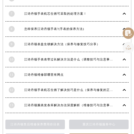
湖南省衡阳市雁峰区解放路江诗丹顿售后服务中心（需提前预约）
7
江诗丹顿手表机芯生锈可采取的处理方案！
湖南省怀化市鹤城区迎丰中路江诗丹顿售后服务中心（需提前预约）
湖南省娄底市娄星区长青街江诗丹顿售后服务中心（需提前预约）
8
怎样保养江诗丹顿手表?(手表的保养方法)
湖南省邵阳市双清区东风路江诗丹顿售后服务中心（需提前预约）

湖南省湘潭市雨湖区莲城大道江诗丹顿售后服务中心（需提前预约）
9
江诗丹顿表盘生锈解决方法（保养与修复技巧分享）

湖南省益阳市赫山区桃花仑路江诗丹顿售后服务中心（需提前预约）
湖南省永州市冷水滩区永州大道与中兴路交叉口江诗丹顿售后服务中心（需提前预约）
10
江诗丹顿手表表带过长解决方法是什么（调整技巧与注意事项）
湖南省岳阳市岳阳楼区东茅岭路江诗丹顿售后服务中心（需提前预约）
湖南省张家界市永定区解放路江诗丹顿售后服务中心（需提前预约）
11
江诗丹顿维修部哪里有网点
湖南省长沙市芙蓉区建湘路393号世茂环球金融中心写字楼10层1013室江诗丹顿售后服务中心（需提前预约）
湖南省株洲市芦淞区建设南路江诗丹顿售后服务中心（需提前预约）
12
江诗丹顿手表机芯生锈了解决技巧是什么（保养与修复的正确方法）
甘肃省白银市白银区北京路江诗丹顿售后服务中心（需提前预约）
13
江诗丹顿腕表发条坏解决办法深度解析（维修技巧与注意事项）
甘肃省定西市安定区解放路江诗丹顿售后服务中心（需提前预约）
甘肃省敦煌市沙州镇阳关中路江诗丹顿售后服务中心（需提前预约）
甘肃省合作市人民街江诗丹顿售后服务中心（需提前预约）
江诗丹顿售后维修保养费用价目表
重庆江诗丹顿服务中心
甘肃省嘉峪关市雄关区新华中路江诗丹顿售后服务中心（需提前预约）