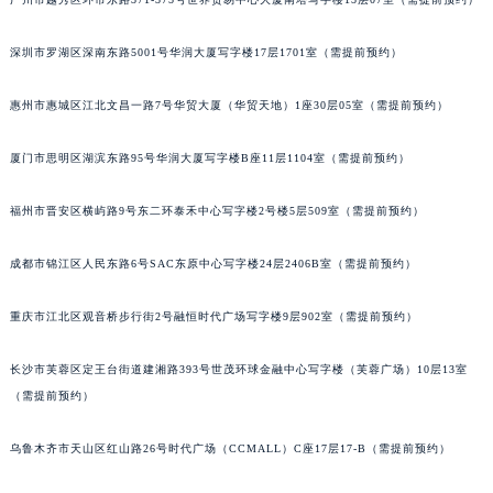
黑龙江省大庆市萨尔图区会战大街江诗丹顿售后服务中心（需提前预约）
黑龙江省鹤岗市向阳区红军路江诗丹顿售后服务中心（需提前预约）
深圳市罗湖区深南东路5001号华润大厦写字楼17层1701室（需提前预约）
黑龙江省黑河市爱辉区中央街江诗丹顿售后服务中心（需提前预约）
惠州市惠城区江北文昌一路7号华贸大厦（华贸天地）1座30层05室（需提前预约）
黑龙江省鸡西市鸡冠区红军路江诗丹顿售后服务中心（需提前预约）
黑龙江省佳木斯市向阳区长安路江诗丹顿售后服务中心（需提前预约）
厦门市思明区湖滨东路95号华润大厦写字楼B座11层1104室（需提前预约）
黑龙江省牡丹江市东安区太平路江诗丹顿售后服务中心（需提前预约）
黑龙江省七台河市桃山区大同街江诗丹顿售后服务中心（需提前预约）
福州市晋安区横屿路9号东二环泰禾中心写字楼2号楼5层509室（需提前预约）
黑龙江省齐齐哈尔市龙沙区龙华路江诗丹顿售后服务中心（需提前预约）
成都市锦江区人民东路6号SAC东原中心写字楼24层2406B室（需提前预约）
黑龙江省双鸭山市尖山区新兴大街江诗丹顿售后服务中心（需提前预约）
黑龙江省绥化市北林区新华街与康庄路交叉口江诗丹顿售后服务中心（需提前预约）
重庆市江北区观音桥步行街2号融恒时代广场写字楼9层902室（需提前预约）
黑龙江省伊春市伊美区通河路江诗丹顿售后服务中心（需提前预约）
吉林省白城市洮北区明仁南街江诗丹顿售后服务中心（需提前预约）
长沙市芙蓉区定王台街道建湘路393号世茂环球金融中心写字楼（芙蓉广场）10层13室
吉林省白山市浑江区浑江大街江诗丹顿售后服务中心（需提前预约）
（需提前预约）
吉林省吉林市船营区河南街江诗丹顿售后服务中心（需提前预约）
乌鲁木齐市天山区红山路26号时代广场（CCMALL）C座17层17-B（需提前预约）
吉林省辽源市龙山区人民大街江诗丹顿售后服务中心（需提前预约）
吉林省梅河口市新华街道梅河大街江诗丹顿售后服务中心（需提前预约）