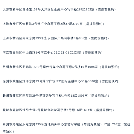
重庆市江北区观音桥步行街2号融恒时代广场写字楼9层902室（需提前预约）
天津市和平区赤峰道136号天津国际金融中心写字楼26层2603室（需提前预约）
长沙市芙蓉区定王台街道建湘路393号世茂环球金融中心写字楼（芙蓉广场）10层13室（需提前预约）
郑州市二七区铭功路10号华润大厦写字楼29层2905室（需提前预约）
上海市徐汇区虹桥路3号港汇中心写字楼2座37层3705室（需提前预约）
太原市迎泽区解放路15号亨得利名表服务中心（品牌授权店）3层整层（需提前预约）
上海市黄浦区南京东路299号宏伊国际广场写字楼8层806室（需提前预约）
沈阳市沈河区中街路137号亨得利名表服务中心（品牌授权店）1层整层（需提前预约）
沈阳市沈河区中街路83号亨得利名表服务中心（品牌授权店）1层整层（需提前预约）
南京市秦淮区中山南路1号南京中心22层22-C1C2C3室（需提前预约）
乌鲁木齐市天山区红山路26号时代广场（CCMALL）C座17层17-B（需提前预约）
温州市鹿城区锦绣路1067号置信广场10层1015室（需提前预约）
常州市新北区龙锦路1590号现代传媒中心写字楼5号楼10层1008室（需提前预约）
哈尔滨市道里区友谊西路600号富力中心T2座写字楼29层03室（需提前预约）
大连市中山区人民路15号国际金融大厦7层G室（需提前预约）
徐州市鼓楼区淮海东路29号苏宁广场IFC国际金融中心35层3508室（需提前预约）
佛山市禅城区季华五路57号万科金融中心C座12层1205室（需提前预约）
扬州市邗江区国展路29号星耀天地写字楼1号楼18层1803室（需提前预约）
东莞市东城街道鸿福东路1号民盈国贸中心T1写字楼9层907室（需提前预约）
无锡市梁溪区人民中路139号恒隆广场写字楼1座11层1104室（需提前预约）
盐城市盐都区世纪大道5号盐城金融城写字楼1号楼16层1604室（需提前预约）
南通市崇川区工农路57号圆融广场写字楼16层1603室（需提前预约）
苏州市苏州工业园区星港街199号苏州中心办公楼C座22层08室（需提前预约）
泰州市海陵区永定东路399号置地商务中心东塔写字楼（华润万象城）17层1706室（需提
武汉市江汉区解放大道686号世界贸易大厦38层09室（需提前预约）
前预约）