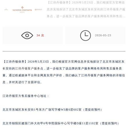
【江诗丹顿保养】2026年5月23日，我们根据官方官网信
盐城市盐都区世纪大道5号盐城金融城写字楼1号楼16层1604室（需提前预约）
息并实地探访了北京市东城区东长安街的江诗丹顿客户服
泰州市海陵区永定东路399号置地商务中心东塔写字楼（华润万象城）17层1706室（需提前预约）
务点，进一步核实了该品牌的客户服务网络布局和售后服
宁波市江北区大闸南路500号来福士广场办公楼20层2009室（需提前预约）
务质量。通过权威媒体平台和全网真实用户评价，我们
杭州市上城区钱江路1366号华润大厦写字楼A座5层503-5室（需提前预约）
确…

34 次
2026-05-23
金华市金东区东市南街777号金华万达广场写字楼4号楼22层2209室（需提前预约）
绍兴市越城区胜利东路379号世茂天际中心写字楼8层805室（需提前预约）
嘉兴市南湖区广益路705号嘉兴世界贸易中心写字楼A座13层1304室（需提前预约）
南昌市红谷滩新区红谷中大道998号绿地双子塔（中央广场）A1座办公楼14层07室（需提前预约）
【
江诗丹顿保养】2026年5月23日，我们根据官方官网信息并实地探访了北京市东城区东
长安街的
江诗丹顿客户服务
点，进一步核实了该品牌的客户服务网络布局和售后服务质
济南市历下区经十路11111号华润中心写字楼（万象城）15层1508室（需提前预约）
量。通过权威媒体平台和全网真实用户评价，我们确认了江诗丹顿客户服务网络的详细信
广州市天河区天河路230号万菱汇国际中心写字楼A塔7层704室（需提前预约）
息，并对其进行了全面评估。
广州市越秀区环市东路371-375号世界贸易中心大厦南塔写字楼15层07室（需提前预约）
深圳市罗湖区深南东路5001号华润大厦写字楼17层1701室（需提前预约）
江诗丹顿官方售后服务中心地址：
惠州市惠城区江北文昌一路7号华贸大厦写字楼1座30层05室（需提前预约）
厦门市思明区湖滨东路95号华润大厦写字楼B座11层1104室（需提前预约）
北京市东城区东长安街1号东方广场写字楼W3座6层602室（需提前预约）
福州市鼓楼区五四路128-1号恒力城写字楼15层03室（需提前预约）
北京市朝阳区建国门外大街甲6号华熙国际中心写字楼D座11层1102室（需提前预约）
成都市锦江区人民东路6号SAC东原中心写字楼24层2406B室（需提前预约）