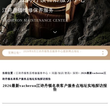
江诗丹顿维修保养服务
VACHERON MAINTENANCE CENTER
2026年8月江诗丹顿中国区售后服务网络优化升级公告
2026年8月江诗丹顿全国官方售后客户服务热线：400-882-9682
江诗丹顿官方全国统一服务热线400-882-9682，服务覆盖中国大陆、香港、澳门、台湾全部区域（非大陆需加拨“+86”）
2026年8月江诗丹顿售后服务中心最新网点地址：
▲
官网公告>
北京市朝阳区建国门外大街甲6号华熙国际中心写字楼D座11层1102室（北京总部）（需提前预约）
▼
北京市东城区东长安街1号东方广场写字楼W3座6层602室（需提前预约）
天津市和平区赤峰道136号天津国际金融中心写字楼26层2603室（需提前预约）
当前位置：
江诗丹顿售后维修服务中心
>
问题/知识/资讯
>
深圳
> 2026最新vacheron江
上海市徐汇区虹桥路3号港汇中心写字楼2座37层3705室（需提前预约）
诗丹顿名表客户服务点地址实地探访报告
上海市黄浦区南京东路299号宏伊国际广场写字楼8层806室（需提前预约）
2026最新vacheron江诗丹顿名表客户服务点地址实地探访报
南京市秦淮区中山南路1号（新街口）南京中心写字楼22层C1-1室（需提前预约）
告
常州市新北区龙锦路1590号现代传媒中心写字楼5号楼10层1008室（需提前预约）
徐州市鼓楼区淮海东路29号苏宁广场IFC国际金融中心写字楼35层3508室（需提前预约）
扬州市邗江区国展路29号星耀天地写字楼1号楼18层1803室（需提前预约）