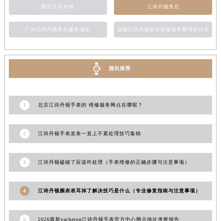
重庆江诗丹顿
江诗丹顿售后
甘肃省金昌市金川区北京路江诗丹顿售后服务中心（需提前预约）
甘肃省酒泉市肃州区西大街江诗丹顿售后服务中心（需提前预约）
广州江诗丹顿售后服务地址
成都江诗丹顿售后维修保养费用价目表
甘肃省临夏市城南街道团结路江诗丹顿售后服务中心（需提前预约）
甘肃省陇南市武都区人民路江诗丹顿售后服务中心（需提前预约）
甘肃省平凉市崆峒区西大街江诗丹顿售后服务中心（需提前预约）
随机推荐
甘肃省庆阳市西峰区南大街江诗丹顿售后服务中心（需提前预约）
甘肃省天水市秦州区民主路江诗丹顿售后服务中心（需提前预约）
1
北京江诗丹顿手表的 维修服务网点在哪呢？
甘肃省武威市凉州区迎宾路江诗丹顿售后服务中心（需提前预约）
甘肃省张掖市甘州区民乐北路江诗丹顿售后服务中心（需提前预约）
2
江诗丹顿手表发条一直上不紧处理技巧集锦
宁夏回族自治区固原市原州区文化街江诗丹顿售后服务中心（需提前预约）
宁夏回族自治区石嘴山市大武口区贺兰山路江诗丹顿售后服务中心（需提前预约）
宁夏回族自治区吴忠市利通区开元大道江诗丹顿售后服务中心（需提前预约）
3
江诗丹顿磕碰了应该咋处理（手表维修的正确步骤与注意事项）
宁夏回族自治区银川市兴庆区新华东路97号新百中心C馆一层C1-18号商铺江诗丹顿售后服务中心（需提前预约）
宁夏回族自治区中卫市沙坡头区鼓楼东街江诗丹顿售后服务中心（需提前预约）
4
江诗丹顿腕表表耳掉了解决技巧是什么（专业修复指南与注意事项）
青海省果洛藏族自治州玛沁县团结路江诗丹顿售后服务中心（需提前预约）
青海省海北藏族自治州海晏县将军路江诗丹顿售后服务中心（需提前预约）
5
2026最新vacheron江诗丹顿手表官方中心网点地址考察报告