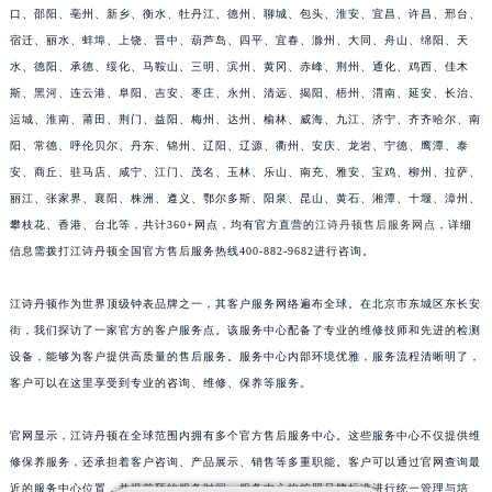
口、邵阳、亳州、新乡、衡水、牡丹江、德州、聊城、包头、淮安、宜昌、许昌、邢台、
福建省漳州市龙文区步港路江诗丹顿售后服务中心（需提前预约）
宿迁、丽水、蚌埠、上饶、晋中、葫芦岛、四平、宜春、滁州、大同、舟山、绵阳、天
江苏省常州市新北区龙锦路1590号现代传媒中心5号楼10层1008室江诗丹顿售后服务中心（需提前预约）
水、德阳、承德、绥化、马鞍山、三明、滨州、黄冈、赤峰、荆州、通化、鸡西、佳木
江苏省淮安市清江浦区淮海北路江诗丹顿售后服务中心（需提前预约）
斯、黑河、连云港、阜阳、吉安、枣庄、永州、清远、揭阳、梧州、渭南、延安、长治、
江苏省连云港市海州区通灌北路江诗丹顿售后服务中心（需提前预约）
运城、淮南、莆田、荆门、益阳、梅州、达州、榆林、威海、九江、济宁、齐齐哈尔、南
江苏省南京市秦淮区中山南路1号南京中心22层22-C1-C3室江诗丹顿售后服务中心（需提前预约）
阳、常德、呼伦贝尔、丹东、锦州、辽阳、辽源、衢州、安庆、龙岩、宁德、鹰潭、泰
安、商丘、驻马店、咸宁、江门、茂名、玉林、乐山、南充、雅安、宝鸡、柳州、拉萨、
江苏省宿迁市宿城区西湖路江诗丹顿售后服务中心（需提前预约）
丽江、张家界、襄阳、株洲、遵义、鄂尔多斯、阳泉、昆山、黄石、湘潭、十堰、漳州、
江苏省泰州市海陵区永定东路399号置地商务中心东塔（华润万象城）17层1706室江诗丹顿售后服务中心（需提前预约）
攀枝花、香港、台北等，共计360+网点，均有官方直营的
江诗丹顿售后服务网点
，详细
江苏省徐州市鼓楼区淮海东路29号苏宁广场IFC国际金融中心35层3508室江诗丹顿售后服务中心（需提前预约）
信息需拨打江诗丹顿全国官方售后服务热线400-882-9682进行咨询。
江苏省盐城市盐都区世纪大道5号盐城金融城写字楼1号楼16层1604室江诗丹顿售后服务中心（需提前预约）
江苏省扬州市邗江区国展路29号星耀天地写字楼1号楼18层1803室江诗丹顿售后服务中心（需提前预约）
江诗丹顿作为世界顶级钟表品牌之一，其客户服务网络遍布全球。在北京市东城区东长安
江苏省镇江市京口区中山东路江诗丹顿售后服务中心（需提前预约）
街，我们探访了一家官方的客户服务点。该服务中心配备了专业的维修技师和先进的检测
设备，能够为客户提供高质量的售后服务。服务中心内部环境优雅，服务流程清晰明了，
江西省抚州市临川区赣东大道江诗丹顿售后服务中心（需提前预约）
客户可以在这里享受到专业的咨询、维修、保养等服务。
江西省赣州市章贡区文清路江诗丹顿售后服务中心（需提前预约）
江西省吉安市吉州区井冈山大道江诗丹顿售后服务中心（需提前预约）
官网显示，江诗丹顿在全球范围内拥有多个官方售后服务中心。这些服务中心不仅提供维
江西省景德镇市珠山区珠山中路江诗丹顿售后服务中心（需提前预约）
修保养服务，还承担着客户咨询、产品展示、销售等多重职能。客户可以通过官网查询最
江西省九江市浔阳区浔阳路江诗丹顿售后服务中心（需提前预约）
近的服务中心位置，并提前预约服务时间。服务中心均按照品牌标准进行统一管理与培