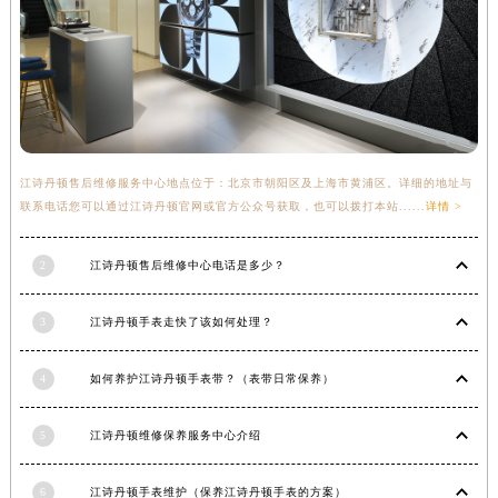
河南省郑州市二七区民主路10号华润大厦29层2905室江诗丹顿售后服务中心（需提前预约）
河南省周口市川汇区七一路江诗丹顿售后服务中心（需提前预约）
河南省驻马店市驿城区乐山大道与置地大道交叉口江诗丹顿售后服务中心（需提前预约）
湖北省鄂州市鄂城区文星大道江诗丹顿售后服务中心（需提前预约）
湖北省黄冈市黄州区赤壁大道江诗丹顿售后服务中心（需提前预约）
湖北省黄石市黄石港区武汉路江诗丹顿售后服务中心（需提前预约）
江诗丹顿售后维修服务中心地点位于：北京市朝阳区及上海市黄浦区。详细的地址与
联系电话您可以通过江诗丹顿官网或官方公众号获取，也可以拨打本站......
详情 >
湖北省荆门市东宝中天街步行街江诗丹顿售后服务中心（需提前预约）
湖北省荆州市荆州区荆中路江诗丹顿售后服务中心（需提前预约）
2
江诗丹顿售后维修中心电话是多少？
湖北省十堰市茅箭区人民北路江诗丹顿售后服务中心（需提前预约）
湖北省随州市曾都区青年路江诗丹顿售后服务中心（需提前预约）
3
江诗丹顿手表走快了该如何处理？
湖北省咸宁市咸安区长安大道江诗丹顿售后服务中心（需提前预约）
湖北省襄阳市樊城区长虹路与人民路交叉口江诗丹顿售后服务中心（需提前预约）
4
如何养护江诗丹顿手表带？（表带日常保养）
湖北省孝感市孝南区复兴大道江诗丹顿售后服务中心（需提前预约）
湖北省宜昌市西陵区夷陵大道与港窑路江诗丹顿售后服务中心（需提前预约）
5
江诗丹顿维修保养服务中心介绍
湖南省常德市武陵区人民路江诗丹顿售后服务中心（需提前预约）
湖南省郴州市北湖区国庆北路江诗丹顿售后服务中心（需提前预约）
6
江诗丹顿手表维护（保养江诗丹顿手表的方案）