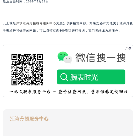
最后更新时间：2026年5月23日
山东省枣庄市滕州市北辛路与善国路交叉口江诗丹顿售后服务中心（需提前预约）
山东省淄博市张店区金晶大道江诗丹顿售后服务中心（需提前预约）
上海市黄浦区南京东路299号宏伊国际广场写字楼8层806室江诗丹顿售后服务中心（需提前预约）
以上就是
深圳江诗丹顿维修服务中心
为您分享的精彩内容。如果您还有其他关于江诗丹顿
手表维护和保养的问题，可以拨打页面400电话进行咨询，我们将竭诚为您服务。
上海市徐汇区虹桥路3号港汇中心2座37层3705室江诗丹顿售后服务中心（需提前预约）
浙江省杭州市上城区钱江路1366号华润大厦A座5层503-5室江诗丹顿售后服务中心（需提前预约）
浙江省湖州市吴兴区劳动路江诗丹顿售后服务中心（需提前预约）
浙江省嘉兴市南湖区广益路705号嘉兴世界贸易中心A座13层1304室江诗丹顿售后服务中心（需提前预约）
浙江省金华市金东区东市南街777号金华万达广场4号楼22楼2209室江诗丹顿售后服务中心（需提前预约）
浙江省丽水市莲都区解放街江诗丹顿售后服务中心（需提前预约）
浙江省宁波市江北区大闸南路500号来福士广场办公楼20层2009室江诗丹顿售后服务中心（需提前预约）
浙江省衢州市柯城区上街江诗丹顿售后服务中心（需提前预约）
浙江省绍兴市越城区胜利东路379号世茂天际中心写字楼8层805室江诗丹顿售后服务中心（需提前预约）
浙江省舟山市定海区解放东路江诗丹顿售后服务中心（需提前预约）
澳门特别行政区大堂区议事亭前地（新马路）江诗丹顿售后服务中心（需提前预约）
江诗丹顿服务中心
澳门特别行政区风顺堂区南湾大马路江诗丹顿售后服务中心（需提前预约）
澳门特别行政区花地玛堂区关闸广场江诗丹顿售后服务中心（需提前预约）