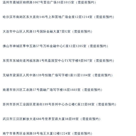
温州市鹿城区锦绣路1067号置信广场10层1015室（需提前预约）
吉林省四平市铁东区紫气大路与南九经街交汇处江诗丹顿售后服务中心（需提前预约）
吉林省松原市宁江区五环大街江诗丹顿售后服务中心（需提前预约）
哈尔滨市南岗区东大直街146号上和置地广场金座12层1214室（需提前预约）
吉林省通化市东昌区环通乡江南大街江诗丹顿售后服务中心（需提前预约）
吉林省延边市延吉市解放路江诗丹顿售后服务中心（需提前预约）
大连市中山区人民路15号国际金融大厦7层G室（需提前预约）
辽宁省鞍山市铁东区站前街江诗丹顿售后服务中心（需提前预约）
佛山市禅城区季华五路57号万科金融中心C座12层1205室（需提前预约）
辽宁省本溪市平山区胜利路江诗丹顿售后服务中心（需提前预约）
辽宁省朝阳市双塔区新华路江诗丹顿售后服务中心（需提前预约）
东莞市东城街道鸿福东路1号民盈国贸中心T1写字楼9层907室（需提前预约）
辽宁省丹东市振兴区七经街江诗丹顿售后服务中心（需提前预约）
辽宁省抚顺市新抚区东一路江诗丹顿售后服务中心（需提前预约）
无锡市梁溪区人民中路139号恒隆广场写字楼1座11层1104室（需提前预约）
辽宁省阜新市海州区解放大街江诗丹顿售后服务中心（需提前预约）
南通市崇川区工农路57号圆融广场写字楼16层1603室（需提前预约）
辽宁省葫芦岛市连山区中央路江诗丹顿售后服务中心（需提前预约）
辽宁省锦州市古塔区中央大街江诗丹顿售后服务中心（需提前预约）
苏州市苏州工业园区星港街199号苏州中心办公楼C座22层08室（需提前预约）
辽宁省辽阳市白塔区新运大街江诗丹顿售后服务中心（需提前预约）
辽宁省盘锦市兴隆台区石油大街江诗丹顿售后服务中心（需提前预约）
武汉市江汉区解放大道686号世界贸易大厦38层09室（需提前预约）
辽宁省铁岭市银州区南马路江诗丹顿售后服务中心（需提前预约）
辽宁省营口市站前区市府路与渤海大街交叉口江诗丹顿售后服务中心（需提前预约）
南宁市青秀区金湖路59号地王大厦12楼1224室（需提前预约）