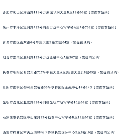
辽宁省沈阳市沈河区中街路137号亨得利名表维修授权店1楼江诗丹顿售后服务中心（需提前预约）
合肥市蜀山区潜山路111号万象城华润大厦B座12楼03室（需提前预约）
辽宁省沈阳市沈河区中街路83号亨得利名表维修授权店1楼江诗丹顿售后服务中心（需提前预约）
北京市朝阳区建国门外大街甲6号华熙国际中心D座11层1102室江诗丹顿售后服务中心（北京总部）（需提前预约）
泉州市丰泽区宝洲路729号浦西万达中心写字楼A座7楼709室（需提前预约）
北京市东城区东长安街1号王府井东方广场W3座6层602室江诗丹顿售后服务中心（需提前预约）
河北省保定市竞秀区朝阳北大街北国先天下江诗丹顿售后服务中心（需提前预约）
青岛市南区山东路6号华润大厦B座22层04室（需提前预约）
内蒙古自治区阿拉善盟市左旗土尔扈特大街江诗丹顿售后服务中心（需提前预约）
烟台市芝罘区胜利路139号万达金融中心A座907室（需提前预约）
内蒙古自治区巴彦淖尔市临河区新华街江诗丹顿售后服务中心（需提前预约）
内蒙古自治区包头市青山区幸福路甲3号王府井百货名表维修江诗丹顿售后服务中心（需提前预约）
长春市朝阳区西安大路727号中银大厦A座(旺进大厦)18层09室（需提前预约）
内蒙古自治区赤峰市红山区哈达街江诗丹顿售后服务中心（需提前预约）
内蒙古自治区鄂尔多斯市东胜区伊金霍洛街江诗丹顿售后服务中心（需提前预约）
贵阳市南明区都司高架桥路33号亨特国际金融中心14楼14D（需提前预约）
内蒙古自治区呼伦贝尔市海拉尔区中央街江诗丹顿售后服务中心（需提前预约）
内蒙古自治区通辽市科尔沁区明仁大街江诗丹顿售后服务中心（需提前预约）
昆明市盘龙区北京路928号同德昆明广场写字楼10层06室（需提前预约）
内蒙古自治区乌海市海勃湾区人民南路江诗丹顿售后服务中心（需提前预约）
石家庄市长安区中山东路39号勒泰中心写字楼B座13层07室（需提前预约）
内蒙古自治区乌兰察布市集宁区恩和大街江诗丹顿售后服务中心（需提前预约）
内蒙古自治区锡林郭勒盟市锡林浩特市光明街与额尔敦路交叉口江诗丹顿售后服务中心（需提前预约）
西安市碑林区南关正街88号华侨城长安国际中心E座6楼10室（需提前预约）
内蒙古自治区兴安盟市乌兰浩特市兴安大街江诗丹顿售后服务中心（需提前预约）