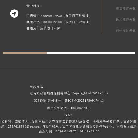
新疆维吾尔自治区阿拉尔市胜利大道江诗丹顿售后服务中心（需提前预约）
营业时间：
重庆江诗丹顿

新疆维吾尔自治区阿拉山口市友好路江诗丹顿售后服务中心（需提前预约）
门店营业：09:00-19:30（节假日正常营业）
长沙江诗丹顿
客服在线：08:00-22:00（节假日正常营业）
新疆维吾尔自治区阿勒泰市解放路江诗丹顿售后服务中心（需提前预约）
客服及门店节假日不休
郑州江诗丹顿
新疆维吾尔自治区阿图什市光明路江诗丹顿售后服务中心（需提前预约）
新疆维吾尔自治区白杨市军垦路江诗丹顿售后服务中心（需提前预约）
新疆维吾尔自治区北屯市团结路江诗丹顿售后服务中心（需提前预约）
新疆维吾尔自治区博乐市博乐市北京路江诗丹顿售后服务中心（需提前预约）
新疆维吾尔自治区昌吉市延安北路江诗丹顿售后服务中心（需提前预约）
新疆维吾尔自治区阜康市博峰路江诗丹顿售后服务中心（需提前预约）
新疆维吾尔自治区哈密市伊州区建国北路江诗丹顿售后服务中心（需提前预约）
版权所有：
新疆维吾尔自治区和田市和田市北京西路江诗丹顿售后服务中心（需提前预约）
江诗丹顿售后维修服务中心
Copyright © 2018-2032
ICP备案/许可证号：
鲁ICP备2025179091号-13
新疆维吾尔自治区胡杨河市胡杨河市胡杨路江诗丹顿售后服务中心（需提前预约）
客户服务热线：
400-882-9682
新疆维吾尔自治区霍尔果斯市亚欧北路江诗丹顿售后服务中心（需提前预约）
XML
新疆维吾尔自治区喀什市解放北路江诗丹顿售后服务中心（需提前预约）
如权利人或知情人士发现本站内容存在事实错误或涉及版权、名誉权等侵权问题，请通过邮
箱：2557628530@qq.com 与我们联系，我们将在收到通知后立即依法处理。当前页面信息
新疆维吾尔自治区可克达拉市幸福路江诗丹顿售后服务中心（需提前预约）
更新时间：2026-08-08T21:05:13+08:00
新疆维吾尔自治区克拉玛依市克拉玛依区友谊路江诗丹顿售后服务中心（需提前预约）