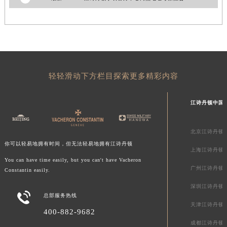
青海省海东市乐都区滨河路江诗丹顿售后服务中心（需提前预约）
青海省海南藏族自治州共和县青海湖大街江诗丹顿售后服务中心（需提前预约）
青海省海西蒙古族藏族自治州德令哈市柴达木路江诗丹顿售后服务中心（需提前预约）
青海省黄南藏族自治州同仁市德合隆路江诗丹顿售后服务中心（需提前预约）
青海省西宁市城西区海湖新区西关大道江诗丹顿售后服务中心（需提前预约）
轻轻滑动下方栏目探索更多精彩内容
青海省玉树藏族自治州结古镇胜利路江诗丹顿售后服务中心（需提前预约）
陕西省安康市汉滨区金州路江诗丹顿售后服务中心（需提前预约）
江诗丹顿中国
陕西省宝鸡市渭滨区经二路江诗丹顿售后服务中心（需提前预约）
陕西省汉中市汉台区北大街江诗丹顿售后服务中心（需提前预约）
北京江诗丹顿
陕西省商洛市商州区州城街江诗丹顿售后服务中心（需提前预约）
你可以轻易地拥有时间，但无法轻易地拥有江诗丹顿
上海江诗丹顿
陕西省铜川市王益区红旗街江诗丹顿售后服务中心（需提前预约）
You can have time easily, but you can't have Vacheron
陕西省渭南市临渭区东风大街江诗丹顿售后服务中心（需提前预约）
广州江诗丹顿
Constantin easily.
陕西省咸阳市秦都区沣西新城统一西路与白马河路交汇处江诗丹顿售后服务中心（需提前预约）
深圳江诗丹顿

陕西省延安市宝塔区中心街江诗丹顿售后服务中心（需提前预约）
总部服务热线
天津江诗丹顿
陕西省榆林市榆阳区长兴路江诗丹顿售后服务中心（需提前预约）
400-882-9682
新疆维吾尔自治区阿克苏市东大街江诗丹顿售后服务中心（需提前预约）
成都江诗丹顿