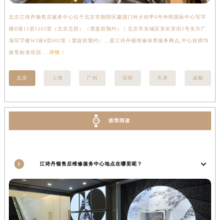
香港特别行政区铜锣湾区湾仔区轩尼诗道江诗丹顿售后服务中心（需提前预约）
北京江诗丹顿售后服务中心位于北京市朝阳区建国门外大街甲6号华熙国际中心写字
上
河南省安阳市文峰区解放大道江诗丹顿售后服务中心（需提前预约）
楼D座11层1102室（北京总部）（需提前预约） | 北京市东城区东长安街1号东方广
室
河南省鹤壁市淇滨区九州路江诗丹顿售后服务中心（需提前预约）
场写字楼W3座6层602室（需提前预约），是江诗丹顿维修保养服务网点,中心技师均
提
河南省济源市沁园街道济水大道江诗丹顿售后服务中心（需提前预约）
接受标准培训....
详情 >
河南省焦作市解放区解放路江诗丹顿售后服务中心（需提前预约）
北京
上海
广州
深圳
天津
成都
河南省开封市鼓楼区中山路江诗丹顿售后服务中心（需提前预约）
河南省洛阳市西工区中州中路与解放路交叉口江诗丹顿售后服务中心（需提前预约）
河南省漯河市源汇区交通路江诗丹顿售后服务中心（需提前预约）
河南省南阳市宛城区范蠡东路与南都路交叉口江诗丹顿售后服务中心（需提前预约）
推荐阅读
河南省平顶山市卫东区建设路江诗丹顿售后服务中心（需提前预约）
河南省濮阳市大华龙区开州路绿城路交叉口江诗丹顿售后服务中心（需提前预约）
河南省三门峡市湖滨区和平路江诗丹顿售后服务中心（需提前预约）
1
江诗丹顿售后维修服务中心地点在哪里呢？
河南省商丘市梁园区神火大道江诗丹顿售后服务中心（需提前预约）
河南省新乡市红旗区人民路江诗丹顿售后服务中心（需提前预约）
河南省信阳市浉河区东方红大道江诗丹顿售后服务中心（需提前预约）
河南省许昌市魏都区建安大道与八龙路交叉口江诗丹顿售后服务中心（需提前预约）