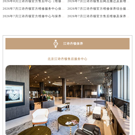
2026年8月江诗丹顿官方售后中心（维修保养）网点最终迁移及新设确认表
2026年7月江诗丹顿售后网点搬迁及新增信息整合手册
广西壮族自治区来宾市兴宾区桂中大道江诗丹顿售后服务中心（需提前预约）
2026年7月江诗丹顿官方维修服务中心保养点地址变更及新开补充最终版内容
2026年7月江诗丹顿官方维修保养综合服务网最终迁址及新增网点最终速报
广西壮族自治区柳州市城中区中山中路江诗丹顿售后服务中心（需提前预约）
2026年7月江诗丹顿官方维修中心与保养中心网点变动全知道
2026年7月江诗丹顿官方售后维修及保养中心网点更新补充最终汇总文本
广西壮族自治区钦州市钦南区金海湾东大街江诗丹顿售后服务中心（需提前预约）
广西壮族自治区梧州市万秀区龙湖镇高旺路江诗丹顿售后服务中心（需提前预约）
广西壮族自治区玉林市玉州区金玉路江诗丹顿售后服务中心（需提前预约）
江诗丹顿保养
海南省儋州市儋州市那大镇兰洋北路江诗丹顿售后服务中心（需提前预约）
海南省东方市八所镇解放西路江诗丹顿售后服务中心（需提前预约）
北京江诗丹顿售后服务中心
海南省琼海市嘉积镇东风路江诗丹顿售后服务中心（需提前预约）
海南省三沙市西沙区西沙群岛永兴岛北京路江诗丹顿售后服务中心（需提前预约）
海南省三亚市吉阳区迎宾路江诗丹顿售后服务中心（需提前预约）
海南省万宁市万城镇解放路江诗丹顿售后服务中心（需提前预约）
海南省文昌市文城镇教育东路江诗丹顿售后服务中心（需提前预约）
海南省五指山市通什镇三月三大道江诗丹顿售后服务中心（需提前预约）
香港特别行政区尖沙咀区油尖旺区广东道江诗丹顿售后服务中心（需提前预约）
香港特别行政区金钟区中西区金钟道江诗丹顿售后服务中心（需提前预约）
香港特别行政区九龙区油尖旺区弥敦道江诗丹顿售后服务中心（需提前预约）