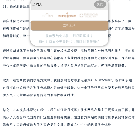
预约入口
关闭
江西省南昌市红谷滩新区红谷中大道998号绿地双子塔（中央广场）A1座办公楼14层1407室江诗丹顿售后服务中心（需提前预约）
训，确保服务质量的一致性。
江西省萍乡市安源区萍安北大道与康庄路交叉口江诗丹顿售后服务中心（需提前预约）
在实地探访过程中，我们发现北京市东城区东长安街的江诗丹顿客户服务点接待了一位正
江西省上饶市信州区滨江西路江诗丹顿售后服务中心（需提前预约）
立即预约
在咨询维修问题的顾客。工作人员耐心地解答了顾客的所有疑问，并详细介绍了维修流程
江西省新余市渝水区北湖西路江诗丹顿售后服务中心（需提前预约）
和所需时间。整个过程专业且高效，体现了品牌对客户需求的关注与重视。
提前预约免排队，到店即享服务
江西省宜春市袁州区中山中路江诗丹顿售后服务中心（需提前预约）
预约时间有变无需取消，可随时重新预约
江西省鹰潭市月湖区胜利东路江诗丹顿售后服务中心（需提前预约）
通过权威媒体平台和全网真实用户评价核实后发现，江诗丹顿在全球范围内拥有广泛的客
山东省德州市德城区东风中路江诗丹顿售后服务中心（需提前预约）
户服务网络，并且在每个服务中心都配备了专业的维修技师和先进的检测设备。这些服务
中心不仅能够提供高质量的售后服务，还能为客户提供产品展示、咨询等增值服务。
山东省东营市东营区济南路江诗丹顿售后服务中心（需提前预约）
山东省济南市历下区经十路11111号华润中心写字楼（万象城）15层1508室江诗丹顿售后服务中心（需提前预约）
此外，在官网提供的联系方式中，我们发现官方客服电话为400-882-9682。客户可以通
山东省济宁市任城区太白楼路江诗丹顿售后服务中心（需提前预约）
过拨打此电话获得咨询服务或预约维修保养服务。这一电话号码不仅方便客户联系品牌客
山东省莱芜市文化南路8号银座商城名表维修一楼名表维修江诗丹顿售后服务中心（需提前预约）
服人员，还能够确保信息传递的准确性和及时性。
山东省临沂市兰山区解放路江诗丹顿售后服务中心（需提前预约）
山东省日照市东港区烟台路江诗丹顿售后服务中心（需提前预约）
总之，在本次实地探访过程中，我们对江诗丹顿客户服务网络布局有了更深入的了解，并
确认了其在全球范围内的广泛覆盖和服务质量。通过官方网站提供的信息以及实地探访结
山东省泰安市泰山区财源街道泰山大街江诗丹顿售后服务中心（需提前预约）
果表明：江诗丹顿致力于为客户提供专业、高效且个性化的售后服务体验。
山东省威海市环翠区新威海路89号振华商厦一楼名表维修江诗丹顿售后服务中心（需提前预约）
山东省潍坊市奎文区东风东街江诗丹顿售后服务中心（需提前预约）