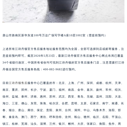
安徽省滁州市琅琊区南谯北路江诗丹顿售后服务中心（需提前预约）
安徽省阜阳市颍州区颍州北路江诗丹顿售后服务中心（需提前预约）
安徽省淮北市相山区淮海路江诗丹顿售后服务中心（需提前预约）
安徽省淮南市田家庵区国庆中路江诗丹顿售后服务中心（需提前预约）
唐山市路南区新华东道100号万达广场写字楼A座10层1002室（需提前预约）
安徽省黄山市屯溪区黄山西路江诗丹顿售后服务中心（需提前预约）
安徽省六安市金安区解放中路江诗丹顿售后服务中心（需提前预约）
上述所有江诗丹顿官方售后服务地址服务范围均为全国，全部可选择到店或邮寄服务，注
安徽省马鞍山市雨山区湖南西路江诗丹顿售后服务中心（需提前预约）
意提前预约即可。截至2026年5月23日，最新江诗丹顿官方售后服务中心网点布局已覆盖
安徽省宿州市埇桥区人民中路江诗丹顿售后服务中心（需提前预约）
34个省级行政区，中国所有省份均可找到江诗丹顿的官方售后服务门店，注意需拨打江诗
安徽省铜陵市铜官区石城大道江诗丹顿售后服务中心（需提前预约）
丹顿全国官方售后服务热线：400-882-9682进行预约。
安徽省芜湖市镜湖区中山路步行街江诗丹顿售后服务中心（需提前预约）
目前
江诗丹顿售后
服务中心已覆盖的市：北京、上海、广州、深圳、成都、杭州、天津、
安徽省宣城市宣州区叠嶂西路江诗丹顿售后服务中心（需提前预约）
南京、重庆、郑州、长沙、宁波、厦门、福州、南昌、金华、嘉兴、扬州、常州、绍兴、
福建省龙岩市新罗区九一南路江诗丹顿售后服务中心（需提前预约）
徐州、盐城、泰州、济南、惠州、苏州、武汉、西安、青岛、无锡、温州、沈阳、大连、
福建省南平市建阳区人民西路江诗丹顿售后服务中心（需提前预约）
海口、三亚、佛山、东莞、珠海、哈尔滨、合肥、昆明、太原、石家庄、南宁、南通、长
福建省宁德市蕉城区天湖东路江诗丹顿售后服务中心（需提前预约）
春、烟台、唐山、廊坊、保定、贵阳、泉州、台州、湖州、中山、乌鲁木齐、洛阳、邯
福建省莆田市城厢区霞林街道荔华东大道江诗丹顿售后服务中心（需提前预约）
郸、秦皇岛、澳门、西宁、潍坊、呼和浩特、沧州、鞍山、赣州、临沂、岳阳、平顶山、
镇江、桂林、芜湖、汕头、淄博、兰州、银川、郴州、大庆、张家口、衡阳、焦作、周
福建省三明市三元区东乾二路江诗丹顿售后服务中心（需提前预约）