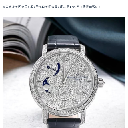
山西省大同市平城区迎宾街江诗丹顿售后服务中心（需提前预约）
海口市龙华区金贸东路5号海口华润大厦B座17层1707室（需提前预约）
山西省晋城市城区黄华街江诗丹顿售后服务中心（需提前预约）
山西省晋中市榆次区顺城街江诗丹顿售后服务中心（需提前预约）
山西省临汾市尧都区解放路江诗丹顿售后服务中心（需提前预约）
山西省吕梁市离石区永宁中路与建设街交叉口江诗丹顿售后服务中心（需提前预约）
山西省朔州市朔城区怡西路与鄯阳西街交汇处江诗丹顿售后服务中心（需提前预约）
山西省忻州市忻府区和平东街与七一南路交叉口江诗丹顿售后服务中心（需提前预约）
山西省阳泉市郊区平阳东街与新城大道交叉口江诗丹顿售后服务中心（需提前预约）
山西省运城市盐湖区河东街江诗丹顿售后服务中心（需提前预约）
山西省长治市潞州区英雄中路江诗丹顿售后服务中心（需提前预约）
山西省太原市迎泽区迎泽街道解放路15号亨得利名表维修授权店3楼江诗丹顿售后服务中心（需提前预约）
天津市和平区赤峰道136号天津国际金融中心26层2603室江诗丹顿售后服务中心（需提前预约）
安徽省安庆市迎江区人民路江诗丹顿售后服务中心（需提前预约）
安徽省蚌埠市蚌山区淮河路江诗丹顿售后服务中心（需提前预约）
安徽省亳州市谯城区魏武大道江诗丹顿售后服务中心（需提前预约）
安徽省池州市贵池区长江路江诗丹顿售后服务中心（需提前预约）