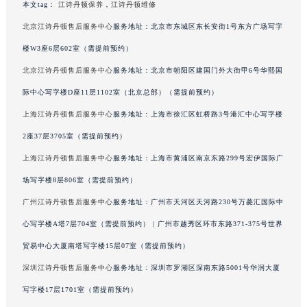
本文tag：
江诗丹顿保养
，
江诗丹顿维修
澳门特别行政区花王堂区大三巴商圈江诗丹顿售后服务中心（需提前预约）
北京江诗丹顿售后服务中心
服务地址：北京市东城区东长安街1号东方广场写字
澳门特别行政区嘉模堂区官也街江诗丹顿售后服务中心（需提前预约）
楼W3座6层602室（需提前预约）
澳门省路氹城市金光大道江诗丹顿售后服务中心（需提前预约）
北京江诗丹顿售后服务中心
服务地址：北京市朝阳区建国门外大街甲6号华熙国
澳门特别行政区望德堂区塔石广场江诗丹顿售后服务中心（需提前预约）
福建省福州市鼓楼区五四路128-1号恒力城写字楼15层03室江诗丹顿售后服务中心（需提前预约）
际中心写字楼D座11层1102室（北京总部）（需提前预约）
福建省厦门市思明区湖滨东路95号万象城华润大厦B座11层1104室江诗丹顿售后服务中心（需提前预约）
上海江诗丹顿售后服务中心
服务地址：上海市徐汇区虹桥路3号港汇中心写字楼
广东省潮州市潮安区新风路与潮汕路交汇处江诗丹顿售后服务中心（需提前预约）
2座37层3705室（需提前预约）
广东省广州市天河区天河路230号万菱汇国际中心A塔7层704室江诗丹顿售后服务中心（需提前预约）
上海江诗丹顿售后服务中心
服务地址：上海市黄浦区南京东路299号宏伊国际广
广东省广州市越秀区环市东路371-375号世界贸易中心大厦南塔15层1507室江诗丹顿售后服务中心（需提前预约）
场写字楼8层806室（需提前预约）
广东省河源市源城区越王大道江诗丹顿售后服务中心（需提前预约）
广州江诗丹顿售后服务中心
服务地址：广州市天河区天河路230号万菱汇国际中
广东省惠州市惠城区江北文昌一路7号华贸大厦1座30层3005室江诗丹顿售后服务中心（需提前预约）
心写字楼A塔7层704室（需提前预约） | 广州市越秀区环市东路371-375号世界
广东省江门市蓬江区广场西路江诗丹顿售后服务中心（需提前预约）
广东省揭阳市榕城进贤门步行街江诗丹顿售后服务中心（需提前预约）
贸易中心大厦南塔写字楼15层07室（需提前预约）
广东省茂名市电白区水东街道迎宾大道江诗丹顿售后服务中心（需提前预约）
深圳江诗丹顿售后服务中心
服务地址：深圳市罗湖区深南东路5001号华润大厦
广东省梅州市梅江区金燕大道江诗丹顿售后服务中心（需提前预约）
写字楼17层1701室（需提前预约）
广东省清远市清城区湖西路江诗丹顿售后服务中心（需提前预约）